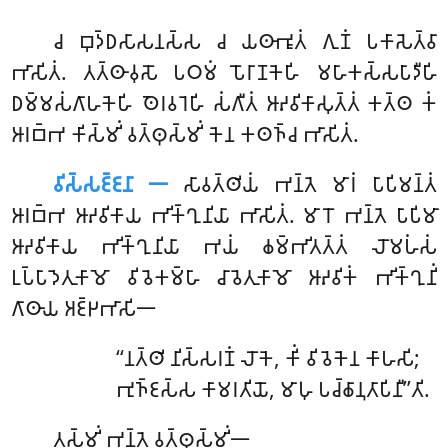
𑀘
𑀩𑀼𑀤𑁆𑀥𑀲𑀸𑀲𑀦𑀲𑁆𑀲 𑀘 𑀬𑀣𑀸𑀪𑀽𑀢𑀁 𑀕𑀼𑀡𑀁 𑀧𑀓𑀸𑀲𑁂𑀢𑁆𑀯𑀸
𑀪𑀸𑀲𑀺𑀢𑀁. 𑀢𑀢𑁆𑀣𑀸𑀯𑀼𑀲𑁄 𑀧𑀞𑀫𑀁 𑀧𑁄𑀭𑀸𑀡𑀓𑁂𑀳𑀺 𑀫𑀳𑀸𑀓𑀲𑁆𑀲𑀧𑀸𑀤𑀻𑀳𑀺
𑀥𑀫𑁆𑀫𑀲𑀁𑀕𑀸𑀳𑀓𑁂𑀳𑀺 𑀣𑁂𑀭𑀯𑀭𑁂𑀳𑀺 𑀲𑀁𑀕𑀻𑀢𑀁 𑀆𑀴𑀯𑀺𑀓𑀸𑀲𑀼𑀢𑁆𑀢𑀁 𑀓𑀢𑁆𑀣 𑀓𑀁
𑀆𑀭𑀩𑁆𑀪 𑀓𑀺𑀲𑁆𑀫𑀺𑀁 𑀯𑀢𑁆𑀣𑀼𑀲𑁆𑀫𑀺𑀁 𑀓𑁂𑀦 𑀓𑀣𑀜𑁆𑀘 𑀪𑀸𑀲𑀺𑀢𑀁.
𑀯𑀺𑀲𑁆𑀲𑀚𑁆𑀚𑀦𑀸 𑁋
𑀲𑀸𑀯𑀢𑁆𑀣𑀺𑀬𑀁 𑀪𑀦𑁆𑀢𑁂 𑀫𑀸𑀭𑀁 𑀧𑀸𑀧𑀺𑀫𑀦𑁆𑀢𑀁
𑀆𑀭𑀩𑁆𑀪 𑀆𑀴𑀯𑀺𑀓𑀸𑀬 𑀪𑀺𑀓𑁆𑀔𑀼𑀦𑀺𑀬𑀸 𑀪𑀸𑀲𑀺𑀢𑀁. 𑀫𑀸𑀭𑁄 𑀪𑀦𑁆𑀢𑁂 𑀧𑀸𑀧𑀺𑀫𑀸
𑀆𑀴𑀯𑀺𑀓𑀸𑀬 𑀪𑀺𑀓𑁆𑀔𑀼𑀦𑀺𑀬𑀸 𑀪𑀬𑀁 𑀙𑀫𑁆𑀪𑀺𑀢𑀢𑁆𑀢𑀁 𑀮𑁄𑀫𑀳𑀁𑀲𑀁
𑀉𑀧𑁆𑀧𑀸𑀤𑁂𑀢𑀼𑀓𑀸𑀫𑁄 𑀯𑀺𑀯𑁂𑀓𑀫𑁆𑀳𑀸 𑀘𑀸𑀯𑁂𑀢𑀼𑀓𑀸𑀫𑁄 𑀆𑀴𑀯𑀺𑀓𑀁 𑀪𑀺𑀓𑁆𑀔𑀼𑀦𑀺𑀁
𑀕𑀸𑀣𑀸𑀬 𑀅𑀚𑁆𑀛𑀪𑀸𑀲𑀺𑁋
‘‘𑀦𑀢𑁆𑀣𑀺 𑀦𑀺𑀲𑁆𑀲𑀭𑀡𑀁 𑀮𑁄𑀓𑁂, 𑀓𑀺𑀁 𑀯𑀺𑀯𑁂𑀓𑁂𑀦 𑀓𑀸𑀳𑀲𑀺;
𑀪𑀼𑀜𑁆𑀚𑀲𑁆𑀲 𑀓𑀸𑀫𑀭𑀢𑀺𑀬𑁄, 𑀫𑀸𑀳𑀼 𑀧𑀘𑁆𑀙𑀸𑀦𑀼𑀢𑀸𑀧𑀺𑀦𑀻’’𑀢𑀺.
𑀢𑀲𑁆𑀫𑀺𑀁 𑀪𑀦𑁆𑀢𑁂 𑀯𑀢𑁆𑀣𑀼𑀲𑁆𑀫𑀺𑀁𑁋