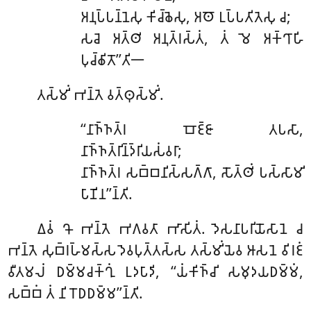
𑀅𑀦𑀼𑀧𑁆𑀧𑀦𑁆𑀦𑁂𑀲𑀼 𑀓𑀺𑀘𑁆𑀙𑁂𑀲𑀼, 𑀅𑀣𑁄 𑀉𑀧𑁆𑀧𑀢𑀺𑀢𑁂𑀲𑀼 𑀘;
𑀲𑀘𑁂 𑀅𑀢𑁆𑀣𑀺 𑀅𑀦𑀼𑀢𑁆𑀭𑀲𑁆𑀢𑀁, 𑀢𑀁 𑀫𑁂 𑀅𑀓𑁆𑀔𑀸𑀳𑀺
𑀧𑀼𑀘𑁆𑀙𑀺𑀢𑁄’’𑀢𑀺𑁋
𑀢𑀲𑁆𑀫𑀺𑀁 𑀪𑀦𑁆𑀢𑁂 𑀯𑀢𑁆𑀣𑀼𑀲𑁆𑀫𑀺𑀁.
‘‘𑀦𑀸𑀜𑁆𑀜𑀢𑁆𑀭 𑀩𑁄𑀚𑁆𑀚𑀸 𑀢𑀧𑀲𑀸,
𑀦𑀸𑀜𑁆𑀜𑀢𑁆𑀭𑀺𑀦𑁆𑀤𑁆𑀭𑀺𑀬𑀲𑀁𑀯𑀭𑀸;
𑀦𑀸𑀜𑁆𑀜𑀢𑁆𑀭 𑀲𑀩𑁆𑀩𑀦𑀺𑀲𑁆𑀲𑀕𑁆𑀕𑀸, 𑀲𑁄𑀢𑁆𑀣𑀺𑀁 𑀧𑀲𑁆𑀲𑀸𑀫𑀺
𑀧𑀸𑀡𑀺𑀦’’𑀦𑁆𑀢𑀺.
𑀏𑀯𑀁 𑀔𑁄 𑀪𑀦𑁆𑀢𑁂 𑀪𑀕𑀯𑀢𑀸 𑀪𑀸𑀲𑀺𑀢𑀁. 𑀤𑁂𑀲𑀦𑀸𑀧𑀭𑀺𑀬𑁄𑀲𑀸𑀦𑁂 𑀘
𑀪𑀦𑁆𑀢𑁂 𑀲𑀼𑀩𑁆𑀭𑀳𑁆𑀫𑀲𑁆𑀲 𑀤𑁂𑀯𑀧𑀼𑀢𑁆𑀢𑀲𑁆𑀲 𑀢𑀲𑁆𑀫𑀺𑀁𑀬𑁂𑀯 𑀆𑀲𑀦𑁂 𑀯𑀺𑀭𑀚𑀁
𑀯𑀻𑀢𑀫𑀮𑀁 𑀥𑀫𑁆𑀫𑀘𑀓𑁆𑀔𑀼𑀁 𑀉𑀤𑀧𑀸𑀤𑀺, ‘‘𑀬𑀁𑀓𑀺𑀜𑁆𑀘𑀺 𑀲𑀫𑀼𑀤𑀬𑀥𑀫𑁆𑀫𑀁,
𑀲𑀩𑁆𑀩𑀁 𑀢𑀁 𑀦𑀺𑀭𑁄𑀥𑀥𑀫𑁆𑀫’’𑀦𑁆𑀢𑀺.