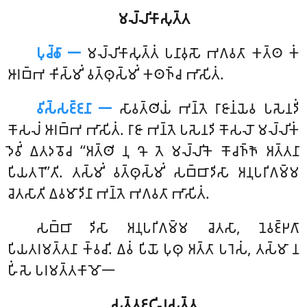
𑀫𑀮𑁆𑀮𑀺𑀓𑀸𑀲𑀼𑀢𑁆𑀢
𑀧𑀼𑀘𑁆𑀙𑀸 𑁋
𑀫𑀮𑁆𑀮𑀺𑀓𑀸𑀲𑀼𑀢𑁆𑀢𑀁
𑀧𑀦𑀸𑀯𑀼𑀲𑁄 𑀪𑀕𑀯𑀢𑀸 𑀓𑀢𑁆𑀣 𑀓𑀁
𑀆𑀭𑀩𑁆𑀪 𑀓𑀺𑀲𑁆𑀫𑀺𑀁 𑀯𑀢𑁆𑀣𑀼𑀲𑁆𑀫𑀺𑀁 𑀓𑀣𑀜𑁆𑀘 𑀪𑀸𑀲𑀺𑀢𑀁.
𑀯𑀺𑀲𑁆𑀲𑀚𑁆𑀚𑀦𑀸 𑁋
𑀲𑀸𑀯𑀢𑁆𑀣𑀺𑀬𑀁 𑀪𑀦𑁆𑀢𑁂 𑀭𑀸𑀚𑀸𑀦𑀁𑀬𑁂𑀯 𑀧𑀲𑁂𑀦𑀤𑀺𑀁
𑀓𑁄𑀲𑀮𑀁 𑀆𑀭𑀩𑁆𑀪 𑀪𑀸𑀲𑀺𑀢𑀁. 𑀭𑀸𑀚𑀸 𑀪𑀦𑁆𑀢𑁂 𑀧𑀲𑁂𑀦𑀤𑀺 𑀓𑁄𑀲𑀮𑁄 𑀫𑀮𑁆𑀮𑀺𑀓𑀁
𑀤𑁂𑀯𑀺𑀁 𑀏𑀢𑀤𑀯𑁄𑀘 ‘‘𑀅𑀢𑁆𑀣𑀺 𑀦𑀼 𑀔𑁄 𑀢𑁂 𑀫𑀮𑁆𑀮𑀺𑀓𑁂 𑀓𑁄𑀘𑀜𑁆𑀜𑁄 𑀅𑀢𑁆𑀢𑀦𑀸
𑀧𑀺𑀬𑀢𑀭𑁄’’𑀢𑀺. 𑀢𑀲𑁆𑀫𑀺𑀁 𑀯𑀢𑁆𑀣𑀼𑀲𑁆𑀫𑀺𑀁 𑀲𑀩𑁆𑀩𑀸𑀤𑀺𑀲𑀸 𑀅𑀦𑀼𑀧𑀭𑀺𑀕𑀫𑁆𑀫
𑀘𑁂𑀢𑀲𑀸𑀢𑀺 𑀏𑀯𑀫𑀸𑀤𑀺𑀦𑀸 𑀪𑀦𑁆𑀢𑁂 𑀪𑀕𑀯𑀢𑀸 𑀪𑀸𑀲𑀺𑀢𑀁.
𑀲𑀩𑁆𑀩𑀸
𑀤𑀺𑀲𑀸 𑀅𑀦𑀼𑀧𑀭𑀺𑀕𑀫𑁆𑀫 𑀘𑁂𑀢𑀲𑀸, 𑀦𑁂𑀯𑀚𑁆𑀛𑀕𑀸
𑀧𑀺𑀬𑀢𑀭𑀫𑀢𑁆𑀢𑀦𑀸 𑀓𑁆𑀯𑀘𑀺. 𑀏𑀯𑀁 𑀧𑀺𑀬𑁄 𑀧𑀼𑀣𑀼 𑀅𑀢𑁆𑀢𑀸 𑀧𑀭𑁂𑀲𑀁, 𑀢𑀲𑁆𑀫𑀸 𑀦
𑀳𑀺𑀁𑀲𑁂 𑀧𑀭𑀫𑀢𑁆𑀢𑀓𑀸𑀫𑁄𑁋
𑀲𑀢𑁆𑀢𑀚𑀝𑀺𑀮𑀲𑀼𑀢𑁆𑀢