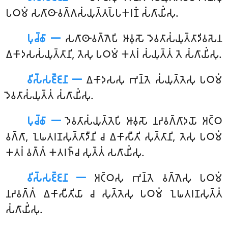
𑀧𑀞𑀫𑀁 𑀲𑀕𑀸𑀣𑀸𑀯𑀕𑁆𑀕𑀲𑀁𑀬𑀼𑀢𑁆𑀢𑀧𑁆𑀧𑀓𑀭𑀡𑀁 𑀲𑀁𑀕𑀸𑀬𑀺𑀁𑀲𑀼.
𑀧𑀼𑀘𑁆𑀙𑀸 𑁋
𑀲𑀕𑀸𑀣𑀸𑀯𑀕𑁆𑀕𑁂𑀧𑀺
𑀆𑀯𑀼𑀲𑁄 𑀤𑁂𑀯𑀢𑀸𑀲𑀁𑀬𑀼𑀢𑁆𑀢𑀸𑀤𑀺𑀯𑀲𑁂𑀦
𑀏𑀓𑀸𑀤𑀲𑀲𑀁𑀬𑀼𑀢𑁆𑀢𑀸𑀦𑀺, 𑀢𑁂𑀲𑀼 𑀧𑀞𑀫𑀁 𑀓𑀢𑀭𑀁 𑀲𑀁𑀬𑀼𑀢𑁆𑀢𑀁 𑀢𑁂 𑀲𑀁𑀕𑀸𑀬𑀺𑀁𑀲𑀼.
𑀯𑀺𑀲𑁆𑀲𑀚𑁆𑀚𑀦𑀸 𑁋
𑀏𑀓𑀸𑀤𑀲𑀲𑀼 𑀪𑀦𑁆𑀢𑁂 𑀲𑀁𑀬𑀼𑀢𑁆𑀢𑁂𑀲𑀼 𑀧𑀞𑀫𑀁
𑀤𑁂𑀯𑀢𑀸𑀲𑀁𑀬𑀼𑀢𑁆𑀢𑀁 𑀲𑀁𑀕𑀸𑀬𑀺𑀁𑀲𑀼.
𑀧𑀼𑀘𑁆𑀙𑀸 𑁋
𑀤𑁂𑀯𑀢𑀸𑀲𑀁𑀬𑀼𑀢𑁆𑀢𑁂𑀧𑀺 𑀆𑀯𑀼𑀲𑁄 𑀦𑀴𑀯𑀕𑁆𑀕𑀸𑀤𑀬𑁄 𑀅𑀝𑁆𑀞
𑀯𑀕𑁆𑀕𑀸, 𑀑𑀖𑀢𑀭𑀡𑀲𑀼𑀢𑁆𑀢𑀸𑀤𑀻𑀦𑀺 𑀘 𑀏𑀓𑀸𑀲𑀻𑀢𑀺 𑀲𑀼𑀢𑁆𑀢𑀸𑀦𑀺, 𑀢𑁂𑀲𑀼 𑀧𑀞𑀫𑀁
𑀓𑀢𑀭𑀁 𑀯𑀕𑁆𑀕𑀁 𑀓𑀢𑀭𑀜𑁆𑀘 𑀲𑀼𑀢𑁆𑀢𑀁 𑀲𑀕𑀸𑀬𑀺𑀁𑀲𑀼.
𑀯𑀺𑀲𑁆𑀲𑀚𑁆𑀚𑀦𑀸 𑁋
𑀅𑀝𑁆𑀞𑀲𑀼 𑀪𑀦𑁆𑀢𑁂 𑀯𑀕𑁆𑀕𑁂𑀲𑀼 𑀧𑀞𑀫𑀁
𑀦𑀴𑀯𑀕𑁆𑀕𑀁 𑀏𑀓𑀸𑀲𑀻𑀢𑀺𑀬𑀸 𑀘 𑀲𑀼𑀢𑁆𑀢𑁂𑀲𑀼 𑀧𑀞𑀫𑀁 𑀑𑀖𑀢𑀭𑀡𑀲𑀼𑀢𑁆𑀢𑀁
𑀲𑀁𑀕𑀸𑀬𑀺𑀁𑀲𑀼.