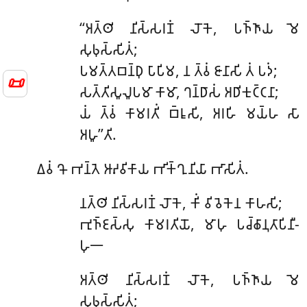
‘‘𑀅𑀢𑁆𑀣𑀺 𑀦𑀺𑀲𑁆𑀲𑀭𑀡𑀁 𑀮𑁄𑀓𑁂, 𑀧𑀜𑁆𑀜𑀸𑀬 𑀫𑁂
𑀲𑀼𑀨𑀼𑀲𑁆𑀲𑀺𑀢𑀁;
𑀧𑀫𑀢𑁆𑀢𑀩𑀦𑁆𑀥𑀼 𑀧𑀸𑀧𑀺𑀫, 𑀦 𑀢𑁆𑀯𑀁 𑀚𑀸𑀦𑀸𑀲𑀺 𑀢𑀁 𑀧𑀤𑀁;
📜
𑀲𑀢𑁆𑀢𑀺𑀲𑀽𑀮𑀽𑀧𑀫𑀸 𑀓𑀸𑀫𑀸, 𑀔𑀦𑁆𑀥𑀸𑀲𑀁 𑀅𑀥𑀺𑀓𑀼𑀝𑁆𑀝𑀦𑀸;
𑀬𑀁 𑀢𑁆𑀯𑀁 𑀓𑀸𑀫𑀭𑀢𑀺𑀁 𑀩𑁆𑀭𑀽𑀲𑀺, 𑀅𑀭𑀳𑀺 𑀫𑀬𑁆𑀳 𑀲𑀸
𑀅𑀳𑀽’’𑀢𑀺.
𑀏𑀯𑀁 𑀔𑁄 𑀪𑀦𑁆𑀢𑁂 𑀆𑀴𑀯𑀺𑀓𑀸𑀬 𑀪𑀺𑀓𑁆𑀔𑀼𑀦𑀺𑀬𑀸 𑀪𑀸𑀲𑀺𑀢𑀁.
𑀦𑀢𑁆𑀣𑀺
𑀦𑀺𑀲𑁆𑀲𑀭𑀡𑀁 𑀮𑁄𑀓𑁂, 𑀓𑀺𑀁 𑀯𑀺𑀯𑁂𑀓𑁂𑀦 𑀓𑀸𑀳𑀲𑀺;
𑀪𑀼𑀜𑁆𑀚𑀲𑁆𑀲𑀼 𑀓𑀸𑀫𑀭𑀢𑀺𑀬𑁄, 𑀫𑀸𑀳𑀼 𑀧𑀘𑁆𑀙𑀸𑀦𑀼𑀢𑀸𑀧𑀺𑀦𑀻-
𑀳𑀼𑁋
𑀅𑀢𑁆𑀣𑀺
𑀦𑀺𑀲𑁆𑀲𑀭𑀡𑀁 𑀮𑁄𑀓𑁂, 𑀧𑀜𑁆𑀜𑀸𑀬 𑀫𑁂
𑀲𑀼𑀨𑀼𑀲𑁆𑀲𑀺𑀢𑀁;