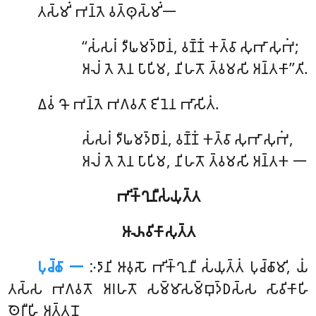
𑀢𑀲𑁆𑀫𑀺𑀁 𑀪𑀦𑁆𑀢𑁂 𑀯𑀢𑁆𑀣𑀼𑀲𑁆𑀫𑀺𑀁𑁋
‘‘𑀲𑀁𑀲𑀭𑀁 𑀤𑀻𑀖𑀫𑀤𑁆𑀥𑀸𑀦𑀁, 𑀯𑀡𑁆𑀡𑀁 𑀓𑀢𑁆𑀯𑀸 𑀲𑀼𑀪𑀸𑀲𑀼𑀪𑀁;
𑀅𑀮𑀁 𑀢𑁂 𑀢𑁂𑀦 𑀧𑀸𑀧𑀺𑀫, 𑀦𑀺𑀳𑀢𑁄 𑀢𑁆𑀯𑀫𑀲𑀺 𑀅𑀦𑁆𑀢𑀓𑀸’’𑀢𑀺.
𑀏𑀯𑀁 𑀔𑁄 𑀪𑀦𑁆𑀢𑁂 𑀪𑀕𑀯𑀢𑀸 𑀚𑀺𑀦𑁂𑀦 𑀪𑀸𑀲𑀺𑀢𑀁.
𑀲𑀁𑀲𑀭𑀁
𑀤𑀻𑀖𑀫𑀤𑁆𑀥𑀸𑀦𑀁, 𑀯𑀡𑁆𑀡𑀁 𑀓𑀢𑁆𑀯𑀸 𑀲𑀼𑀪𑀸𑀲𑀼𑀪𑀁,
𑀅𑀮𑀁 𑀢𑁂 𑀢𑁂𑀦 𑀧𑀸𑀧𑀺𑀫, 𑀦𑀺𑀳𑀢𑁄 𑀢𑁆𑀯𑀫𑀲𑀺 𑀅𑀦𑁆𑀢𑀓 𑁋
𑀪𑀺𑀓𑁆𑀔𑀼𑀦𑀻𑀲𑀁𑀬𑀼𑀢𑁆𑀢
𑀆𑀴𑀯𑀺𑀓𑀸𑀲𑀼𑀢𑁆𑀢
𑀧𑀼𑀘𑁆𑀙𑀸 𑁋
𑀇𑀤𑀸𑀦𑀺 𑀆𑀯𑀼𑀲𑁄 𑀪𑀺𑀓𑁆𑀔𑀼𑀦𑀻 𑀲𑀁𑀬𑀼𑀢𑁆𑀢𑀁 𑀧𑀼𑀘𑁆𑀙𑀸𑀫𑀺, 𑀬𑀁
𑀢𑀲𑁆𑀲 𑀪𑀕𑀯𑀢𑁄 𑀅𑀭𑀳𑀢𑁄 𑀲𑀫𑁆𑀫𑀸𑀲𑀫𑁆𑀩𑀼𑀤𑁆𑀥𑀲𑁆𑀲 𑀲𑀸𑀯𑀺𑀓𑀸𑀳𑀺
𑀣𑁂𑀭𑀻𑀳𑀺 𑀅𑀢𑁆𑀢𑀦𑁄