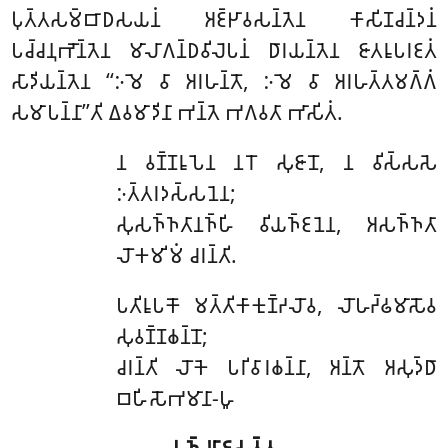
𑀧𑀼𑀢𑁆𑀢𑀲𑀫𑁆𑀩𑀸𑀥𑀲𑀬𑀦𑀁 𑀅𑀚𑁆𑀛𑀸𑀯𑀲𑀦𑁆𑀢𑁂𑀦 𑀓𑀸𑀲𑀺𑀡𑀘𑀦𑁆𑀤𑀦𑀁
𑀧𑀘𑁆𑀘𑀦𑀼𑀪𑁄𑀦𑁆𑀢𑁂𑀦 𑀫𑀸𑀮𑀸𑀕𑀦𑁆𑀥𑀯𑀺𑀮𑁂𑀧𑀦𑀁 𑀥𑀸𑀭𑀬𑀦𑁆𑀢𑁂𑀦 𑀚𑀸𑀢𑀭𑀽𑀧𑀭𑀚𑀢𑀁
𑀲𑀸𑀤𑀺𑀬𑀦𑁆𑀢𑁂𑀦 ‘‘𑀇𑀫𑁂 𑀯𑀸 𑀅𑀭𑀳𑀦𑁆𑀢𑁄, 𑀇𑀫𑁂 𑀯𑀸 𑀅𑀭𑀳𑀢𑁆𑀢𑀫𑀕𑁆𑀕𑀁
𑀲𑀫𑀸𑀧𑀦𑁆𑀦𑀸’’𑀢𑀺 𑀏𑀯𑀫𑀸𑀤𑀺𑀦𑀸 𑀪𑀦𑁆𑀢𑁂 𑀪𑀕𑀯𑀢𑀸 𑀪𑀸𑀲𑀺𑀢𑀁.
𑀦
𑀯𑀡𑁆𑀡𑀭𑀽𑀧𑁂𑀦 𑀦𑀭𑁄 𑀲𑀼𑀚𑀸𑀦𑁄, 𑀦 𑀯𑀺𑀲𑁆𑀲𑀲𑁂
𑀇𑀢𑁆𑀢𑀭𑀤𑀲𑁆𑀲𑀦𑁂𑀦;
𑀲𑀼𑀲𑀜𑁆𑀜𑀢𑀸𑀦𑀜𑁆𑀳𑀺 𑀯𑀺𑀬𑀜𑁆𑀚𑀦𑁂𑀦, 𑀅𑀲𑀜𑁆𑀜𑀢𑀸
𑀮𑁄𑀓𑀫𑀺𑀫𑀁 𑀘𑀭𑀦𑁆𑀢𑀺.
𑀧𑀢𑀺𑀭𑀽𑀧𑀓𑁄 𑀫𑀢𑁆𑀢𑀺𑀓𑀸𑀓𑀼𑀡𑁆𑀟𑀮𑁄𑀯, 𑀮𑁄𑀳𑀟𑁆𑀠𑀫𑀸𑀲𑁄𑀯
𑀲𑀼𑀯𑀡𑁆𑀡𑀙𑀦𑁆𑀦𑁄;
𑀘𑀭𑀦𑁆𑀢𑀺 𑀮𑁄𑀓𑁂 𑀧𑀭𑀺𑀯𑀸𑀭𑀙𑀦𑁆𑀦𑀸, 𑀅𑀦𑁆𑀢𑁄 𑀅𑀲𑀼𑀤𑁆𑀥𑀸
𑀩𑀳𑀺𑀲𑁄𑀪𑀫𑀸𑀦𑀸-𑀳𑀽
𑀧𑀜𑁆𑀘𑀭𑀸𑀚𑀲𑀼𑀢𑁆𑀢