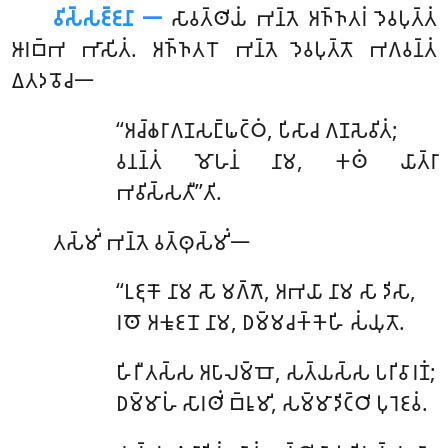
𑀯𑀺𑀲𑁆𑀲𑀚𑁆𑀚𑀦𑀸 𑁋
𑀲𑀸𑀯𑀢𑁆𑀣𑀺𑀬𑀁 𑀪𑀦𑁆𑀢𑁂 𑀅𑀜𑁆𑀜𑀢𑀭𑀁 𑀤𑁂𑀯𑀧𑀼𑀢𑁆𑀢𑀁
𑀆𑀭𑀩𑁆𑀪 𑀪𑀸𑀲𑀺𑀢𑀁. 𑀅𑀜𑁆𑀜𑀢𑀭𑁄 𑀪𑀦𑁆𑀢𑁂 𑀤𑁂𑀯𑀧𑀼𑀢𑁆𑀢𑁄 𑀪𑀕𑀯𑀦𑁆𑀢𑀁
𑀏𑀢𑀤𑀯𑁄𑀘𑁋
‘‘𑀅𑀘𑁆𑀙𑀭𑀸𑀕𑀡𑀲𑀗𑁆𑀖𑀝𑁆𑀞𑀁, 𑀧𑀺𑀲𑀸𑀘 𑀕𑀡𑀲𑁂𑀯𑀺𑀢𑀁;
𑀯𑀦𑀦𑁆𑀢𑀁 𑀫𑁄𑀳𑀦𑀁 𑀦𑀸𑀫, 𑀓𑀣𑀁 𑀬𑀸𑀢𑁆𑀭𑀸
𑀪𑀯𑀺𑀲𑁆𑀲𑀢𑀻’’𑀢𑀺.
𑀢𑀲𑁆𑀫𑀺𑀁 𑀪𑀦𑁆𑀢𑁂 𑀯𑀢𑁆𑀣𑀼𑀲𑁆𑀫𑀺𑀁𑁋
‘‘𑀉𑀚𑀼𑀓𑁄 𑀦𑀸𑀫 𑀲𑁄 𑀫𑀕𑁆𑀕𑁄, 𑀅𑀪𑀬𑀸 𑀦𑀸𑀫 𑀲𑀸 𑀤𑀺𑀲𑀸,
𑀭𑀣𑁄 𑀅𑀓𑀽𑀚𑀦𑁄 𑀦𑀸𑀫, 𑀥𑀫𑁆𑀫𑀘𑀓𑁆𑀓𑁂𑀳𑀺 𑀲𑀁𑀬𑀼𑀢𑁄.
𑀳𑀺𑀭𑀻
𑀢𑀲𑁆𑀲 𑀅𑀧𑀸𑀮𑀫𑁆𑀩𑁄, 𑀲𑀢𑁆𑀬𑀲𑁆𑀲 𑀧𑀭𑀺𑀯𑀸𑀭𑀡𑀁;
𑀥𑀫𑁆𑀫𑀸𑀳𑀁 𑀲𑀸𑀭𑀣𑀺𑀁 𑀩𑁆𑀭𑀽𑀫𑀺, 𑀲𑀫𑁆𑀫𑀸𑀤𑀺𑀝𑁆𑀞𑀺 𑀧𑀼𑀭𑁂𑀚𑀯𑀁.