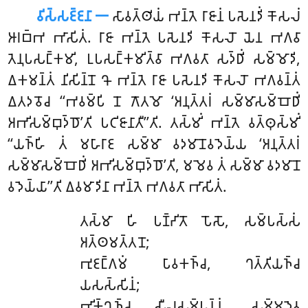
𑀯𑀺𑀲𑁆𑀲𑀚𑁆𑀚𑀦𑀸 𑁋
𑀲𑀸𑀯𑀢𑁆𑀣𑀺𑀬𑀁 𑀪𑀦𑁆𑀢𑁂 𑀭𑀸𑀚𑀸𑀦𑀁 𑀧𑀲𑁂𑀦𑀤𑀺𑀁 𑀓𑁄𑀲𑀮𑀁
𑀆𑀭𑀩𑁆𑀪 𑀪𑀸𑀲𑀺𑀢𑀁. 𑀭𑀸𑀚𑀸 𑀪𑀦𑁆𑀢𑁂 𑀧𑀲𑁂𑀦𑀤𑀺 𑀓𑁄𑀲𑀮𑁄 𑀬𑁂𑀦 𑀪𑀕𑀯𑀸
𑀢𑁂𑀦𑀼𑀧𑀲𑀗𑁆𑀓𑀫𑀺, 𑀉𑀧𑀲𑀗𑁆𑀓𑀫𑀺𑀢𑁆𑀯𑀸 𑀪𑀕𑀯𑀢𑀸 𑀲𑀤𑁆𑀥𑀺𑀁 𑀲𑀫𑁆𑀫𑁄𑀤𑀺,
𑀏𑀓𑀫𑀦𑁆𑀢𑀁 𑀦𑀺𑀲𑀺𑀦𑁆𑀦𑁄 𑀔𑁄 𑀪𑀦𑁆𑀢𑁂 𑀭𑀸𑀚𑀸 𑀧𑀲𑁂𑀦𑀤𑀺 𑀓𑁄𑀲𑀮𑁄 𑀪𑀕𑀯𑀦𑁆𑀢𑀁
𑀏𑀢𑀤𑀯𑁄𑀘 ‘‘𑀪𑀯𑀫𑁆𑀧𑀺 𑀦𑁄 𑀕𑁄𑀢𑀫𑁄 ‘𑀅𑀦𑀼𑀢𑁆𑀢𑀭𑀁 𑀲𑀫𑁆𑀫𑀸𑀲𑀫𑁆𑀩𑁄𑀥𑀺𑀁
𑀅𑀪𑀺𑀲𑀫𑁆𑀩𑀼𑀤𑁆𑀥𑁄’𑀢𑀺 𑀧𑀝𑀺𑀚𑀸𑀦𑀸𑀢𑀻’’𑀢𑀺. 𑀢𑀲𑁆𑀫𑀺𑀁 𑀪𑀦𑁆𑀢𑁂 𑀯𑀢𑁆𑀣𑀼𑀲𑁆𑀫𑀺𑀁
‘‘𑀬𑀜𑁆𑀳𑀺 𑀢𑀁 𑀫𑀳𑀸𑀭𑀸𑀚 𑀲𑀫𑁆𑀫𑀸 𑀯𑀤𑀫𑀸𑀦𑁄𑀯𑀤𑁂𑀬𑁆𑀬 ‘𑀅𑀦𑀼𑀢𑁆𑀢𑀭𑀁
𑀲𑀫𑁆𑀫𑀸𑀲𑀫𑁆𑀩𑁄𑀥𑀺𑀁 𑀅𑀪𑀺𑀲𑀫𑁆𑀩𑀼𑀤𑁆𑀥𑁄’𑀢𑀺
, 𑀫𑀫𑁂𑀯 𑀢𑀁 𑀲𑀫𑁆𑀫𑀸 𑀯𑀤𑀫𑀸𑀦𑁄
𑀯𑀤𑁂𑀬𑁆𑀬𑀸’’𑀢𑀺 𑀏𑀯𑀫𑀸𑀤𑀺𑀦𑀸 𑀪𑀦𑁆𑀢𑁂 𑀪𑀕𑀯𑀢𑀸 𑀪𑀸𑀲𑀺𑀢𑀁.
𑀢𑀲𑁆𑀫𑀸
𑀳𑀺 𑀧𑀡𑁆𑀟𑀺𑀢𑁄 𑀧𑁄𑀲𑁄, 𑀲𑀫𑁆𑀧𑀲𑁆𑀲𑀁
𑀅𑀢𑁆𑀣𑀫𑀢𑁆𑀢𑀦𑁄;
𑀪𑀼𑀚𑀗𑁆𑀕𑀫𑀁 𑀧𑀸𑀯𑀓𑀜𑁆𑀘, 𑀔𑀢𑁆𑀢𑀺𑀬𑀜𑁆𑀘
𑀬𑀲𑀲𑁆𑀲𑀺𑀦𑀁;
𑀪𑀺𑀓𑁆𑀔𑀼𑀜𑁆𑀘 𑀲𑀻𑀮𑀲𑀫𑁆𑀧𑀦𑁆𑀦𑀁, 𑀲𑀫𑁆𑀫𑀤𑁂𑀯