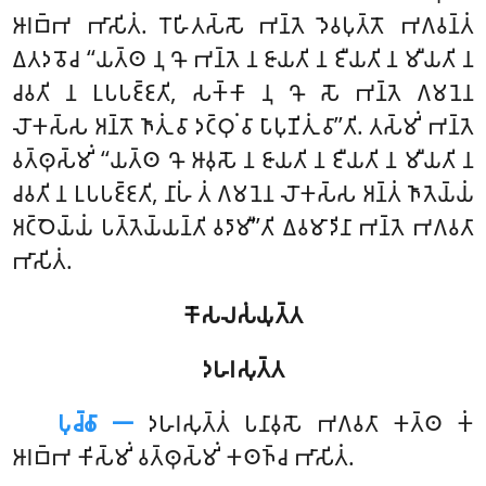
𑀆𑀭𑀩𑁆𑀪 𑀪𑀸𑀲𑀺𑀢𑀁. 𑀭𑁄𑀳𑀺𑀢𑀲𑁆𑀲𑁄 𑀪𑀦𑁆𑀢𑁂 𑀤𑁂𑀯𑀧𑀼𑀢𑁆𑀢𑁄 𑀪𑀕𑀯𑀦𑁆𑀢𑀁
𑀏𑀢𑀤𑀯𑁄𑀘 ‘‘𑀬𑀢𑁆𑀣 𑀦𑀼 𑀔𑁄 𑀪𑀦𑁆𑀢𑁂 𑀦 𑀚𑀸𑀬𑀢𑀺 𑀦 𑀚𑀻𑀬𑀢𑀺 𑀦 𑀫𑀻𑀬𑀢𑀺 𑀦
𑀘𑀯𑀢𑀺 𑀦 𑀉𑀧𑀧𑀚𑁆𑀚𑀢𑀺, 𑀲𑀓𑁆𑀓𑀸 𑀦𑀼 𑀔𑁄 𑀲𑁄 𑀪𑀦𑁆𑀢𑁂 𑀕𑀫𑀦𑁂𑀦
𑀮𑁄𑀓𑀲𑁆𑀲 𑀅𑀦𑁆𑀢𑁄 𑀜𑀸𑀢𑀼𑀁 𑀯𑀸 𑀤𑀝𑁆𑀞𑀼𑀁 𑀯𑀸 𑀧𑀸𑀧𑀼𑀡𑀺𑀢𑀼𑀁 𑀯𑀸’’𑀢𑀺. 𑀢𑀲𑁆𑀫𑀺𑀁 𑀪𑀦𑁆𑀢𑁂
𑀯𑀢𑁆𑀣𑀼𑀲𑁆𑀫𑀺𑀁 ‘‘𑀬𑀢𑁆𑀣 𑀔𑁄 𑀆𑀯𑀼𑀲𑁄 𑀦 𑀚𑀸𑀬𑀢𑀺 𑀦 𑀚𑀻𑀬𑀢𑀺 𑀦 𑀫𑀻𑀬𑀢𑀺 𑀦
𑀘𑀯𑀢𑀺 𑀦 𑀉𑀧𑀧𑀚𑁆𑀚𑀢𑀺, 𑀦𑀸𑀳𑀁 𑀢𑀁 𑀕𑀫𑀦𑁂𑀦 𑀮𑁄𑀓𑀲𑁆𑀲 𑀅𑀦𑁆𑀢𑀁 𑀜𑀸𑀢𑁂𑀬𑁆𑀬𑀁
𑀅𑀝𑁆𑀞𑁂𑀬𑁆𑀬𑀁 𑀧𑀢𑁆𑀢𑁂𑀬𑁆𑀬𑀦𑁆𑀢𑀺 𑀯𑀤𑀸𑀫𑀻’’𑀢𑀺 𑀏𑀯𑀫𑀸𑀤𑀺𑀦𑀸 𑀪𑀦𑁆𑀢𑁂 𑀪𑀕𑀯𑀢𑀸
𑀪𑀸𑀲𑀺𑀢𑀁.
𑀓𑁄𑀲𑀮𑀲𑀁𑀬𑀼𑀢𑁆𑀢
𑀤𑀳𑀭𑀲𑀼𑀢𑁆𑀢
𑀧𑀼𑀘𑁆𑀙𑀸 𑁋
𑀤𑀳𑀭𑀲𑀼𑀢𑁆𑀢𑀁
𑀧𑀦𑀸𑀯𑀼𑀲𑁄 𑀪𑀕𑀯𑀢𑀸 𑀓𑀢𑁆𑀣 𑀓𑀁
𑀆𑀭𑀩𑁆𑀪 𑀓𑀺𑀲𑁆𑀫𑀺𑀁 𑀯𑀢𑁆𑀣𑀼𑀲𑁆𑀫𑀺𑀁 𑀓𑀣𑀜𑁆𑀘 𑀪𑀸𑀲𑀺𑀢𑀁.