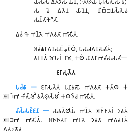
𑀬𑀲𑁆𑀲 𑀏𑀢𑀸𑀤𑀺𑀲𑀁 𑀬𑀸𑀦𑀁, 𑀇𑀢𑁆𑀣𑀺𑀬𑀸 𑀧𑀼𑀭𑀺𑀲𑀲𑁆𑀲 𑀯𑀸;
𑀲 𑀯𑁂 𑀏𑀢𑁂𑀦 𑀬𑀸𑀦𑁂𑀦, 𑀦𑀺𑀩𑁆𑀩𑀸𑀦𑀲𑁆𑀲𑁂𑀯
𑀲𑀦𑁆𑀢𑀺𑀓𑁂’’𑀢𑀺.
𑀏𑀯𑀁 𑀔𑁄 𑀪𑀦𑁆𑀢𑁂 𑀪𑀕𑀯𑀢𑀸 𑀪𑀸𑀲𑀺𑀢𑀁.
𑀅𑀘𑁆𑀙𑀭𑀸𑀕𑀡𑀲𑀗𑁆𑀖𑀼𑀝𑁆𑀞𑀁
, 𑀧𑀺𑀲𑀸𑀘𑀕𑀡𑀲𑁂𑀯𑀺𑀢𑀁;
𑀯𑀦𑀦𑁆𑀢𑀁 𑀫𑁄𑀳𑀦𑀁 𑀦𑀸𑀫, 𑀓𑀣𑀁 𑀬𑀸𑀢𑁆𑀭𑀸 𑀪𑀯𑀺𑀲𑁆𑀲𑀢𑀺𑁋
𑀚𑀭𑀸𑀲𑀼𑀢𑁆𑀢
𑀧𑀼𑀘𑁆𑀙𑀸 𑁋
𑀚𑀭𑀸𑀲𑀼𑀢𑁆𑀢𑀁
𑀧𑀦𑀸𑀯𑀼𑀲𑁄 𑀪𑀕𑀯𑀢𑀸 𑀓𑀢𑁆𑀣 𑀓𑀁
𑀆𑀭𑀩𑁆𑀪 𑀓𑀺𑀲𑁆𑀫𑀺𑀁 𑀯𑀢𑁆𑀣𑀼𑀲𑁆𑀫𑀺𑀁 𑀓𑀣𑀜𑁆𑀘 𑀪𑀸𑀲𑀺𑀢𑀁.
𑀯𑀺𑀲𑁆𑀲𑀚𑁆𑀚𑀦𑀸 𑁋
𑀲𑀸𑀯𑀢𑁆𑀣𑀺𑀬𑀁 𑀪𑀦𑁆𑀢𑁂 𑀅𑀜𑁆𑀜𑀢𑀭𑀁 𑀤𑁂𑀯𑀢𑀁
𑀆𑀭𑀩𑁆𑀪 𑀪𑀸𑀲𑀺𑀢𑀁. 𑀅𑀜𑁆𑀜𑀢𑀭𑀸 𑀪𑀦𑁆𑀢𑁂 𑀤𑁂𑀯𑀢𑀸 𑀪𑀕𑀯𑀦𑁆𑀢𑀁
𑀏𑀢𑀤𑀯𑁄𑀘𑁋