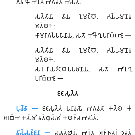
𑀏𑀯𑀁 𑀔𑁄 𑀪𑀦𑁆𑀢𑁂 𑀪𑀕𑀯𑀢𑀸 𑀪𑀸𑀲𑀺𑀢𑀁.
𑀲𑀢𑁆𑀢𑀺𑀬𑀸 𑀯𑀺𑀬 𑀑𑀫𑀝𑁆𑀞𑁄, 𑀟𑀬𑁆𑀳𑀫𑀸𑀦𑁄𑀯
𑀫𑀢𑁆𑀣𑀓𑁂;
𑀓𑀸𑀫𑀭𑀸𑀕𑀧𑁆𑀧𑀳𑀸𑀦𑀸𑀬, 𑀲𑀢𑁄 𑀪𑀺𑀓𑁆𑀔𑀼 𑀧𑀭𑀺𑀩𑁆𑀩𑀚𑁂 𑁋
𑀲𑀢𑁆𑀢𑀺𑀬𑀸
𑀯𑀺𑀬 𑀑𑀫𑀝𑁆𑀞𑁄, 𑀟𑀬𑁆𑀳𑀫𑀸𑀦𑁄𑀯
𑀫𑀢𑁆𑀣𑀓𑁂,
𑀲𑀓𑁆𑀓𑀸𑀬𑀤𑀺𑀝𑁆𑀞𑀺𑀧𑁆𑀧𑀫𑀸𑀦𑀸𑀬, 𑀲𑀢𑁄 𑀪𑀺𑀓𑁆𑀔𑀼
𑀧𑀭𑀺𑀩𑁆𑀩𑀚𑁂 𑁋
𑀚𑀝𑀸𑀲𑀼𑀢𑁆𑀢
𑀧𑀼𑀘𑁆𑀙𑀸 𑁋
𑀚𑀝𑀸𑀲𑀼𑀢𑁆𑀢𑀁 𑀧𑀦𑀸𑀯𑀼𑀲𑁄 𑀪𑀕𑀯𑀢𑀸 𑀓𑀢𑁆𑀣 𑀓𑀁
𑀆𑀭𑀩𑁆𑀪 𑀓𑀺𑀲𑁆𑀫𑀺𑀁 𑀯𑀢𑁆𑀣𑀼𑀲𑁆𑀫𑀺𑀁 𑀓𑀣𑀜𑁆𑀘 𑀪𑀸𑀲𑀺𑀢𑀁.
𑀯𑀺𑀲𑁆𑀲𑀚𑁆𑀚𑀦𑀸 𑁋
𑀲𑀸𑀯𑀢𑁆𑀣𑀺𑀬𑀁 𑀪𑀦𑁆𑀢𑁂 𑀅𑀜𑁆𑀜𑀢𑀭𑀁 𑀤𑁂𑀯𑀢𑀁