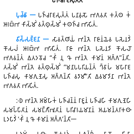
𑀧𑀼𑀘𑁆𑀙𑀸 𑁋
𑀧𑀜𑁆𑀘𑀭𑀸𑀚𑀲𑀼𑀢𑁆𑀢𑀁
𑀧𑀦𑀸𑀯𑀼𑀲𑁄 𑀪𑀕𑀯𑀢𑀸 𑀓𑀢𑁆𑀣 𑀓𑀁
𑀆𑀭𑀩𑁆𑀪 𑀓𑀺𑀲𑁆𑀫𑀺𑀁 𑀯𑀢𑁆𑀣𑀼𑀲𑁆𑀫𑀺𑀁 𑀓𑀣𑀜𑁆𑀘 𑀪𑀸𑀲𑀺𑀢𑀁.
𑀯𑀺𑀲𑁆𑀲𑀚𑁆𑀚𑀦𑀸 𑁋
𑀲𑀸𑀯𑀢𑁆𑀣𑀺𑀬𑀁 𑀪𑀦𑁆𑀢𑁂 𑀭𑀸𑀚𑀸𑀦𑀁𑀬𑁂𑀯 𑀧𑀲𑁂𑀦𑀤𑀺𑀁
𑀓𑁄𑀲𑀮𑀁 𑀆𑀭𑀩𑁆𑀪 𑀪𑀸𑀲𑀺𑀢𑀁. 𑀭𑀸𑀚𑀸 𑀪𑀦𑁆𑀢𑁂 𑀧𑀲𑁂𑀦𑀤𑀺 𑀓𑁄𑀲𑀮𑁄
𑀪𑀕𑀯𑀦𑁆𑀢𑀁 𑀏𑀢𑀤𑀯𑁄𑀘 ‘‘𑀓𑀺𑀁 𑀦𑀼 𑀔𑁄 𑀪𑀦𑁆𑀢𑁂 𑀓𑀸𑀫𑀸𑀦𑀁 𑀅𑀕𑁆𑀕’’𑀦𑁆𑀢𑀺.
𑀢𑀲𑁆𑀫𑀺𑀁 𑀪𑀦𑁆𑀢𑁂 𑀯𑀢𑁆𑀣𑀼𑀲𑁆𑀫𑀺𑀁 ‘‘𑀫𑀦𑀸𑀧𑀧𑀭𑀺𑀬𑀦𑁆𑀢𑀁 𑀔𑁆𑀯𑀸𑀳𑀁 𑀫𑀳𑀸𑀭𑀸𑀚
𑀧𑀜𑁆𑀘𑀲𑀼 𑀓𑀸𑀫𑀕𑀼𑀡𑁂𑀲𑀼 𑀅𑀕𑁆𑀕𑀦𑁆𑀢𑀺 𑀯𑀤𑀸𑀫𑀻’’𑀢𑀺 𑀏𑀯𑀫𑀸𑀤𑀺𑀦𑀸 𑀪𑀦𑁆𑀢𑁂
𑀪𑀕𑀯𑀢𑀸 𑀪𑀸𑀲𑀺𑀢𑀁.
𑀇𑀥
𑀪𑀦𑁆𑀢𑁂 𑀅𑀫𑁆𑀳𑀸𑀓𑀁 𑀧𑀜𑁆𑀘𑀦𑁆𑀦𑀁 𑀭𑀸𑀚𑀽𑀦𑀁 𑀧𑀜𑁆𑀘𑀳𑀺 𑀓𑀸𑀫𑀕𑀼𑀡𑁂𑀳𑀺
𑀲𑀫𑀧𑁆𑀧𑀺𑀢𑀸𑀦𑀁 𑀲𑀫𑀗𑁆𑀕𑀻𑀪𑀽𑀢𑀸𑀦𑀁 𑀧𑀭𑀺𑀘𑀸𑀭𑀬𑀫𑀸𑀦𑀸𑀦𑀁 𑀅𑀬𑀫𑀦𑁆𑀢𑀭𑀸𑀓𑀣𑀸
𑀉𑀤𑀧𑀸𑀤𑀺𑀁 ‘𑀓𑀺𑀁 𑀦𑀼 𑀔𑁄 𑀓𑀸𑀫𑀸𑀦𑀁 𑀅𑀕𑁆𑀕’𑀦𑁆𑀢𑀺𑁋
𑀧𑀤𑀼𑀫𑀁
𑀬𑀣𑀸 𑀓𑁄𑀓𑀦𑀤𑀁 𑀲𑀼𑀕𑀦𑁆𑀥𑀁, 𑀧𑀸𑀢𑁄 𑀲𑀺𑀬𑀸