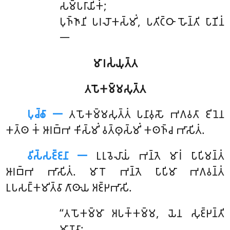
𑀲𑀫𑁆𑀧𑀭𑀸𑀬𑀺𑀓𑀁;
𑀧𑀼𑀜𑁆𑀜𑀸𑀦𑀺 𑀧𑀭𑀮𑁄𑀓𑀲𑁆𑀫𑀺𑀁, 𑀧𑀢𑀺𑀝𑁆𑀞𑀸 𑀳𑁄𑀦𑁆𑀢𑀺 𑀧𑀸𑀡𑀺𑀦𑀁
𑁋
𑀫𑀸𑀭𑀲𑀁𑀬𑀼𑀢𑁆𑀢
𑀢𑀧𑁄𑀓𑀫𑁆𑀫𑀲𑀼𑀢𑁆𑀢
𑀧𑀼𑀘𑁆𑀙𑀸 𑁋
𑀢𑀧𑁄𑀓𑀫𑁆𑀫𑀲𑀼𑀢𑁆𑀢𑀁
𑀧𑀦𑀸𑀯𑀼𑀲𑁄 𑀪𑀕𑀯𑀢𑀸 𑀚𑀺𑀦𑁂𑀦
𑀓𑀢𑁆𑀣 𑀓𑀁 𑀆𑀭𑀩𑁆𑀪 𑀓𑀺𑀲𑁆𑀫𑀺𑀁 𑀯𑀢𑁆𑀣𑀼𑀲𑁆𑀫𑀺𑀁 𑀓𑀣𑀜𑁆𑀘 𑀪𑀸𑀲𑀺𑀢𑀁.
𑀯𑀺𑀲𑁆𑀲𑀚𑁆𑀚𑀦𑀸 𑁋
𑀉𑀭𑀼𑀯𑁂𑀮𑀸𑀬𑀁 𑀪𑀦𑁆𑀢𑁂 𑀫𑀸𑀭𑀁 𑀧𑀸𑀧𑀺𑀫𑀦𑁆𑀢𑀁
𑀆𑀭𑀩𑁆𑀪 𑀪𑀸𑀲𑀺𑀢𑀁. 𑀫𑀸𑀭𑁄 𑀪𑀦𑁆𑀢𑁂 𑀧𑀸𑀧𑀺𑀫𑀸 𑀪𑀕𑀯𑀦𑁆𑀢𑀁
𑀉𑀧𑀲𑀗𑁆𑀓𑀫𑀺𑀢𑁆𑀯𑀸 𑀕𑀸𑀣𑀸𑀬 𑀅𑀚𑁆𑀛𑀪𑀸𑀲𑀺.
‘‘𑀢𑀧𑁄𑀓𑀫𑁆𑀫𑀸 𑀅𑀧𑀓𑁆𑀓𑀫𑁆𑀫, 𑀬𑁂𑀦 𑀲𑀼𑀚𑁆𑀛𑀦𑁆𑀢𑀺
𑀫𑀸𑀡𑀯𑀸;