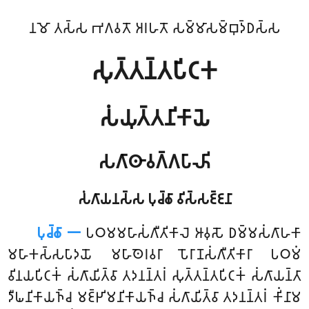
𑀦𑀫𑁄 𑀢𑀲𑁆𑀲 𑀪𑀕𑀯𑀢𑁄 𑀅𑀭𑀳𑀢𑁄 𑀲𑀫𑁆𑀫𑀸𑀲𑀫𑁆𑀩𑀼𑀤𑁆𑀥𑀲𑁆𑀲
𑀲𑀼𑀢𑁆𑀢𑀦𑁆𑀢𑀧𑀺𑀝𑀓
𑀲𑀁𑀬𑀼𑀢𑁆𑀢𑀦𑀺𑀓𑀸𑀬𑁂
𑀲𑀕𑀸𑀣𑀸𑀯𑀕𑁆𑀕𑀧𑀸𑀴𑀺
𑀲𑀁𑀕𑀸𑀬𑀦𑀲𑁆𑀲 𑀧𑀼𑀘𑁆𑀙𑀸 𑀯𑀺𑀲𑁆𑀲𑀚𑁆𑀚𑀦𑀸
𑀧𑀼𑀘𑁆𑀙𑀸 𑁋
𑀧𑀞𑀫𑀫𑀳𑀸𑀲𑀁𑀕𑀻𑀢𑀺𑀓𑀸𑀮𑁂
𑀆𑀯𑀼𑀲𑁄 𑀥𑀫𑁆𑀫𑀲𑀁𑀕𑀸𑀳𑀓𑀸
𑀫𑀳𑀸𑀓𑀲𑁆𑀲𑀧𑀸𑀤𑀬𑁄 𑀫𑀳𑀸𑀣𑁂𑀭𑀯𑀭𑀸 𑀧𑁄𑀭𑀸𑀡𑀲𑀁𑀕𑀻𑀢𑀺𑀓𑀸𑀭𑀸 𑀧𑀞𑀫𑀁
𑀯𑀺𑀦𑀬𑀧𑀺𑀝𑀓𑀁 𑀲𑀁𑀕𑀸𑀬𑀺𑀢𑁆𑀯𑀸 𑀢𑀤𑀦𑀦𑁆𑀢𑀭𑀁 𑀲𑀼𑀢𑁆𑀢𑀦𑁆𑀢𑀧𑀺𑀝𑀓𑀁 𑀲𑀁𑀕𑀸𑀬𑀦𑁆𑀢𑀸
𑀤𑀻𑀖𑀦𑀺𑀓𑀸𑀬𑀜𑁆𑀘 𑀫𑀚𑁆𑀛𑀺𑀫𑀦𑀺𑀓𑀸𑀬𑀜𑁆𑀘 𑀲𑀁𑀕𑀸𑀬𑀺𑀢𑁆𑀯𑀸 𑀢𑀤𑀦𑀦𑁆𑀢𑀭𑀁 𑀓𑀺𑀁𑀦𑀸𑀫