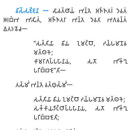
𑀯𑀺𑀲𑁆𑀲𑀚𑁆𑀚𑀦𑀸 𑁋
𑀲𑀸𑀯𑀢𑁆𑀣𑀺𑀬𑀁 𑀪𑀦𑁆𑀢𑁂 𑀅𑀜𑁆𑀜𑀢𑀭𑀁 𑀤𑁂𑀯𑀢𑀁
𑀆𑀭𑀩𑁆𑀪 𑀪𑀸𑀲𑀺𑀢𑀁, 𑀅𑀜𑁆𑀜𑀢𑀭𑀸 𑀪𑀦𑁆𑀢𑁂 𑀤𑁂𑀯𑀢𑀸 𑀪𑀕𑀯𑀦𑁆𑀢𑀁
𑀏𑀢𑀤𑀯𑁄𑀘𑁋
‘‘𑀲𑀢𑁆𑀢𑀺𑀬𑀸 𑀯𑀺𑀬 𑀑𑀫𑀝𑁆𑀞𑁄, 𑀟𑀬𑁆𑀳𑀫𑀸𑀦𑁄𑀯
𑀫𑀢𑁆𑀣𑀓𑁂;
𑀓𑀸𑀫𑀭𑀸𑀕𑀧𑁆𑀧𑀳𑀸𑀦𑀸𑀬, 𑀲𑀢𑁄 𑀪𑀺𑀓𑁆𑀔𑀼
𑀧𑀭𑀺𑀩𑁆𑀩𑀚𑁂’’𑀢𑀺𑁋
𑀢𑀲𑁆𑀫𑀺𑀁 𑀪𑀦𑁆𑀢𑁂 𑀯𑀢𑁆𑀣𑀼𑀲𑁆𑀫𑀺𑀁𑁋
𑀲𑀢𑁆𑀢𑀺𑀬𑀸
𑀯𑀺𑀬 𑀑𑀫𑀝𑁆𑀞𑁄 𑀟𑀬𑁆𑀳𑀫𑀸𑀦𑁄𑀯 𑀫𑀢𑁆𑀣𑀓𑁂;
𑀲𑀓𑁆𑀓𑀸𑀬𑀤𑀺𑀝𑁆𑀞𑀺𑀧𑁆𑀧𑀳𑀸𑀦𑀸𑀬, 𑀲𑀢𑁄 𑀪𑀺𑀓𑁆𑀔𑀼
𑀧𑀭𑀺𑀩𑁆𑀩𑀚𑁂𑀢𑀺;