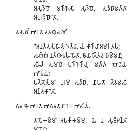
𑀅𑀲𑀼𑀤𑁆𑀥𑁄 𑀫𑀜𑁆𑀜𑀲𑀺 𑀲𑀼𑀤𑁆𑀥𑁄, 𑀲𑀼𑀤𑁆𑀥𑀺𑀫𑀕𑁆𑀕𑀸
𑀅𑀧𑀭𑀤𑁆𑀥𑁄’’𑀢𑀺.
𑀢𑀲𑁆𑀫𑀺𑀁 𑀪𑀦𑁆𑀢𑁂 𑀯𑀢𑁆𑀣𑀼𑀲𑁆𑀫𑀺𑀁𑁋
‘‘𑀅𑀦𑀢𑁆𑀢𑀲𑀁𑀳𑀺𑀢𑀁 𑀜𑀢𑁆𑀯𑀸, 𑀬𑀁 𑀓𑀺𑀜𑁆𑀘𑀺 𑀅𑀫𑀭𑀁 𑀢𑀧𑀁;
𑀲𑀩𑁆𑀩𑀁 𑀦𑀢𑁆𑀣𑀸𑀯𑀳𑀁 𑀳𑁄𑀢𑀺, 𑀨𑀺𑀬𑀸𑀭𑀺𑀢𑁆𑀢𑀁𑀯 𑀥𑀫𑁆𑀫𑀦𑀺;
𑀲𑀻𑀮𑀁 𑀲𑀫𑀸𑀥𑀺 𑀧𑀜𑁆𑀜𑀜𑁆𑀘, 𑀫𑀕𑁆𑀕𑀁 𑀩𑁄𑀥𑀸𑀬
𑀪𑀸𑀯𑀬𑀁;
𑀧𑀢𑁆𑀢𑁄𑀲𑁆𑀫𑀺 𑀧𑀭𑀫𑀁 𑀲𑀼𑀤𑁆𑀥𑀺𑀁, 𑀦𑀺𑀳𑀢𑁄 𑀢𑁆𑀯𑀫𑀲𑀺
𑀅𑀦𑁆𑀢𑀓𑀸’’𑀢𑀺.
𑀏𑀯𑀁 𑀔𑁄 𑀪𑀦𑁆𑀢𑁂 𑀪𑀕𑀯𑀢𑀸 𑀚𑀺𑀦𑁂𑀦 𑀪𑀸𑀲𑀺𑀢𑀁.
𑀢𑀧𑁄𑀓𑀫𑁆𑀫𑀸
𑀅𑀧𑀓𑁆𑀓𑀫𑁆𑀫, 𑀬𑁂 𑀦 𑀲𑀼𑀚𑁆𑀛𑀦𑁆𑀢𑀺
𑀫𑀸𑀡𑀯𑀸;