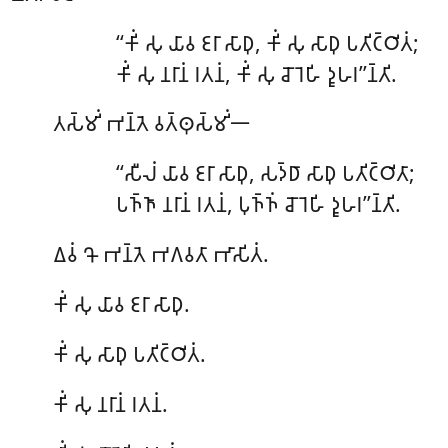
‘‘𑀓𑀺𑀁 𑀲𑀼 𑀬𑀸𑀯 𑀚𑀭𑀸 𑀲𑀸𑀥𑀼, 𑀓𑀺𑀁 𑀲𑀼 𑀲𑀸𑀥𑀼 𑀧𑀢𑀺𑀝𑁆𑀞𑀺𑀢𑀁;
𑀓𑀺𑀁 𑀲𑀼 𑀦𑀭𑀸𑀦𑀁 𑀭𑀢𑀦𑀁, 𑀓𑀺𑀁 𑀲𑀼 𑀘𑁄𑀭𑁂𑀳𑀺 𑀤𑀽𑀳𑀭’’𑀦𑁆𑀢𑀺.
𑀢𑀲𑁆𑀫𑀺𑀁 𑀪𑀦𑁆𑀢𑁂 𑀯𑀢𑁆𑀣𑀼𑀲𑁆𑀫𑀺𑀁𑁋
‘‘𑀲𑀻𑀮𑀁 𑀬𑀸𑀯 𑀚𑀭𑀸 𑀲𑀸𑀥𑀼, 𑀲𑀤𑁆𑀥𑀸 𑀲𑀸𑀥𑀼 𑀧𑀢𑀺𑀝𑁆𑀞𑀺𑀢𑀸;
𑀧𑀜𑁆𑀜𑀸 𑀦𑀭𑀸𑀦𑀁 𑀭𑀢𑀦𑀁, 𑀧𑀼𑀜𑁆𑀜𑀁 𑀘𑁄𑀭𑁂𑀳𑀺 𑀤𑀽𑀳𑀭’’𑀦𑁆𑀢𑀺.
𑀏𑀯𑀁 𑀔𑁄 𑀪𑀦𑁆𑀢𑁂 𑀪𑀕𑀯𑀢𑀸 𑀪𑀸𑀲𑀺𑀢𑀁.
𑀓𑀺𑀁 𑀲𑀼 𑀬𑀸𑀯 𑀚𑀭𑀸 𑀲𑀸𑀥𑀼.
𑀓𑀺𑀁 𑀲𑀼 𑀲𑀸𑀥𑀼 𑀧𑀢𑀺𑀝𑁆𑀞𑀺𑀢𑀁.
𑀓𑀺𑀁
𑀲𑀼 𑀦𑀭𑀸𑀦𑀁 𑀭𑀢𑀦𑀁.