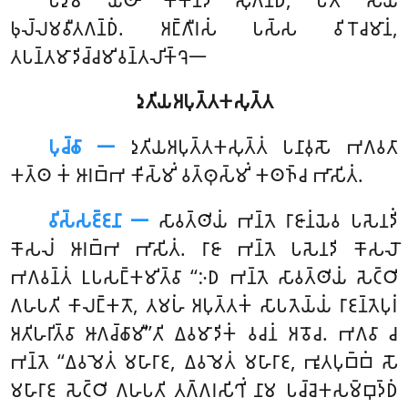
𑀨𑀼𑀮𑁆𑀮𑀫𑀯𑀻𑀢𑀕𑀦𑁆𑀥𑀁. 𑀅𑀗𑁆𑀕𑀻𑀭𑀲𑀁 𑀧𑀲𑁆𑀲 𑀯𑀺𑀭𑁄𑀘𑀫𑀸𑀦𑀁,
𑀢𑀧𑀦𑁆𑀢𑀫𑀸𑀤𑀺𑀘𑁆𑀘𑀫𑀺𑀯𑀦𑁆𑀢𑀮𑀺𑀓𑁆𑀔𑁂𑁋
𑀤𑀼𑀢𑀺𑀬𑀅𑀧𑀼𑀢𑁆𑀢𑀓𑀲𑀼𑀢𑁆𑀢
𑀧𑀼𑀘𑁆𑀙𑀸 𑁋
𑀤𑀼𑀢𑀺𑀬𑀅𑀧𑀼𑀢𑁆𑀢𑀓𑀲𑀼𑀢𑁆𑀢𑀁
𑀧𑀦𑀸𑀯𑀼𑀲𑁄 𑀪𑀕𑀯𑀢𑀸
𑀓𑀢𑁆𑀣 𑀓𑀁 𑀆𑀭𑀩𑁆𑀪 𑀓𑀺𑀲𑁆𑀫𑀺𑀁 𑀯𑀢𑁆𑀣𑀼𑀲𑁆𑀫𑀺𑀁 𑀓𑀣𑀜𑁆𑀘 𑀪𑀸𑀲𑀺𑀢𑀁.
𑀯𑀺𑀲𑁆𑀲𑀚𑁆𑀚𑀦𑀸 𑁋
𑀲𑀸𑀯𑀢𑁆𑀣𑀺𑀬𑀁 𑀪𑀦𑁆𑀢𑁂 𑀭𑀸𑀚𑀸𑀦𑀁𑀬𑁂𑀯 𑀧𑀲𑁂𑀦𑀤𑀺𑀁
𑀓𑁄𑀲𑀮𑀁 𑀆𑀭𑀩𑁆𑀪 𑀪𑀸𑀲𑀺𑀢𑀁. 𑀭𑀸𑀚𑀸 𑀪𑀦𑁆𑀢𑁂 𑀧𑀲𑁂𑀦𑀤𑀺 𑀓𑁄𑀲𑀮𑁄
𑀪𑀕𑀯𑀦𑁆𑀢𑀁 𑀉𑀧𑀲𑀗𑁆𑀓𑀫𑀺𑀢𑁆𑀯𑀸 ‘‘𑀇𑀥 𑀪𑀦𑁆𑀢𑁂 𑀲𑀸𑀯𑀢𑁆𑀣𑀺𑀬𑀁 𑀲𑁂𑀝𑁆𑀞𑀺
𑀕𑀳𑀧𑀢𑀺 𑀓𑀸𑀮𑀗𑁆𑀓𑀢𑁄, 𑀢𑀫𑀳𑀁 𑀅𑀧𑀼𑀢𑁆𑀢𑀓𑀁 𑀲𑀸𑀧𑀢𑁂𑀬𑁆𑀬𑀁 𑀭𑀸𑀚𑀦𑁆𑀢𑁂𑀧𑀼𑀭𑀁
𑀅𑀢𑀺𑀳𑀭𑀺𑀢𑁆𑀯𑀸 𑀆𑀕𑀘𑁆𑀙𑀸𑀫𑀻’’𑀢𑀺 𑀏𑀯𑀫𑀸𑀤𑀺𑀓𑀁 𑀯𑀘𑀦𑀁 𑀅𑀯𑁄𑀘. 𑀪𑀕𑀯𑀸 𑀘
𑀪𑀦𑁆𑀢𑁂 ‘‘𑀏𑀯𑀫𑁂𑀢𑀁 𑀫𑀳𑀸𑀭𑀸𑀚, 𑀏𑀯𑀫𑁂𑀢𑀁 𑀫𑀳𑀸𑀭𑀸𑀚, 𑀪𑀽𑀢𑀧𑀼𑀩𑁆𑀩𑀁 𑀲𑁄
𑀫𑀳𑀸𑀭𑀸𑀚 𑀲𑁂𑀝𑁆𑀞𑀺 𑀕𑀳𑀧𑀢𑀺 𑀢𑀕𑁆𑀕𑀭𑀲𑀺𑀔𑀺𑀁 𑀦𑀸𑀫 𑀧𑀘𑁆𑀘𑁂𑀓𑀲𑀫𑁆𑀩𑀼𑀤𑁆𑀥𑀁