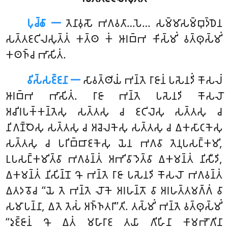
𑀧𑀼𑀘𑁆𑀙𑀸 𑁋
𑀢𑁂𑀦𑀸𑀯𑀼𑀲𑁄
𑀪𑀕𑀯𑀢𑀸…𑀧𑁂… 𑀲𑀫𑁆𑀫𑀸𑀲𑀫𑁆𑀩𑀼𑀤𑁆𑀥𑁂𑀦
𑀲𑀢𑁆𑀢𑀚𑀝𑀺𑀮𑀲𑀼𑀢𑁆𑀢𑀁 𑀓𑀢𑁆𑀣 𑀓𑀁 𑀆𑀭𑀩𑁆𑀪 𑀓𑀺𑀲𑁆𑀫𑀺𑀁 𑀯𑀢𑁆𑀣𑀼𑀲𑁆𑀫𑀺𑀁
𑀓𑀣𑀜𑁆𑀘 𑀪𑀸𑀲𑀺𑀢𑀁.
𑀯𑀺𑀲𑁆𑀲𑀚𑁆𑀚𑀦𑀸 𑁋
𑀲𑀸𑀯𑀢𑁆𑀣𑀺𑀬𑀁 𑀪𑀦𑁆𑀢𑁂 𑀭𑀸𑀚𑀸𑀦𑀁 𑀧𑀲𑁂𑀦𑀤𑀺𑀁 𑀓𑁄𑀲𑀮𑀁
𑀆𑀭𑀩𑁆𑀪 𑀪𑀸𑀲𑀺𑀢𑀁. 𑀭𑀸𑀚𑀸 𑀪𑀦𑁆𑀢𑁂 𑀧𑀲𑁂𑀦𑀤𑀺 𑀓𑁄𑀲𑀮𑁄
𑀅𑀘𑀺𑀭𑀧𑀓𑁆𑀓𑀦𑁆𑀢𑁂𑀲𑀼 𑀲𑀢𑁆𑀢𑀲𑀼 𑀘 𑀚𑀝𑀺𑀮𑁂𑀲𑀼 𑀲𑀢𑁆𑀢𑀲𑀼 𑀘
𑀦𑀺𑀕𑀡𑁆𑀞𑁂𑀲𑀼 𑀲𑀢𑁆𑀢𑀲𑀼 𑀘 𑀅𑀘𑁂𑀮𑀓𑁂𑀲𑀼 𑀲𑀢𑁆𑀢𑀲𑀼 𑀘 𑀏𑀓𑀲𑀸𑀝𑀓𑁂𑀲𑀼
𑀲𑀢𑁆𑀢𑀲𑀼 𑀘 𑀧𑀭𑀺𑀩𑁆𑀩𑀸𑀚𑀓𑁂𑀲𑀼 𑀬𑁂𑀦 𑀪𑀕𑀯𑀸 𑀢𑁂𑀦𑀼𑀧𑀲𑀗𑁆𑀓𑀫𑀺,
𑀉𑀧𑀲𑀗𑁆𑀓𑀫𑀺𑀢𑁆𑀯𑀸 𑀪𑀕𑀯𑀦𑁆𑀢𑀁 𑀅𑀪𑀺𑀯𑀸𑀤𑁂𑀢𑁆𑀯𑀸 𑀏𑀓𑀫𑀦𑁆𑀢𑀁 𑀦𑀺𑀲𑀻𑀤𑀺,
𑀏𑀓𑀫𑀦𑁆𑀢𑀁 𑀦𑀺𑀲𑀺𑀦𑁆𑀦𑁄 𑀔𑁄 𑀪𑀦𑁆𑀢𑁂 𑀭𑀸𑀚𑀸 𑀧𑀲𑁂𑀦𑀤𑀺 𑀓𑁄𑀲𑀮𑁄 𑀪𑀕𑀯𑀦𑁆𑀢𑀁
𑀏𑀢𑀤𑀯𑁄𑀘 ‘‘𑀬𑁂 𑀢𑁂 𑀪𑀦𑁆𑀢𑁂 𑀮𑁄𑀓𑁂 𑀅𑀭𑀳𑀦𑁆𑀢𑁄 𑀯𑀸 𑀅𑀭𑀳𑀢𑁆𑀢𑀫𑀕𑁆𑀕𑀁 𑀯𑀸
𑀲𑀫𑀸𑀧𑀦𑁆𑀦𑀸, 𑀏𑀢𑁂 𑀢𑁂𑀲𑀁 𑀅𑀜𑁆𑀜𑀢𑀭𑀸’’𑀢𑀺. 𑀢𑀲𑁆𑀫𑀺𑀁 𑀪𑀦𑁆𑀢𑁂 𑀯𑀢𑁆𑀣𑀼𑀲𑁆𑀫𑀺𑀁
‘‘𑀤𑀼𑀚𑁆𑀚𑀸𑀦𑀁 𑀔𑁄 𑀏𑀢𑀁 𑀫𑀳𑀸𑀭𑀸𑀚 𑀢𑀬𑀸 𑀕𑀺𑀳𑀺𑀦𑀸 𑀓𑀸𑀫𑀪𑁄𑀕𑀺𑀦𑀸