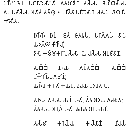
𑀧𑀺𑀡𑁆𑀟𑀧𑀸𑀢𑁂𑀦 𑀧𑀝𑀺𑀧𑀸𑀤𑁂𑀲𑀻’’𑀢𑀺 𑀏𑀯𑀫𑀸𑀤𑀺𑀦𑀸 𑀢𑀲𑁆𑀲 𑀲𑁂𑀝𑁆𑀞𑀺𑀲𑁆𑀲
𑀕𑀳𑀧𑀢𑀺𑀲𑁆𑀲 𑀅𑀢𑀻𑀢𑀁 𑀯𑀢𑁆𑀣𑀼𑀁 𑀆𑀳𑀭𑀺𑀢𑁆𑀯𑀸 𑀧𑀭𑀺𑀬𑁄𑀲𑀸𑀦𑁂 𑀘𑀢𑀽𑀳𑀺 𑀕𑀸𑀣𑀸𑀳𑀺
𑀪𑀸𑀲𑀺𑀢𑀁.
𑀥𑀜𑁆𑀜𑀁
𑀥𑀦𑀁 𑀭𑀚𑀢𑀁 𑀚𑀸𑀢𑀭𑀽𑀧𑀁, 𑀧𑀭𑀺𑀕𑁆𑀕𑀳𑀁 𑀯𑀸𑀧𑀺
𑀬𑀤𑀢𑁆𑀣𑀺 𑀓𑀺𑀜𑁆𑀘𑀺,
𑀤𑀸𑀲𑀸 𑀓𑀫𑁆𑀫𑀓𑀭𑀸 𑀧𑁂𑀲𑁆𑀲𑀸, 𑀬𑁂 𑀘𑀲𑁆𑀲 𑀅𑀦𑀼𑀚𑀻𑀯𑀺𑀦𑁄.
𑀲𑀩𑁆𑀩𑀁 𑀦𑀸𑀤𑀸𑀬 𑀕𑀦𑁆𑀢𑀩𑁆𑀩𑀁, 𑀲𑀩𑁆𑀩𑀁
𑀦𑀺𑀓𑁆𑀔𑀺𑀧𑁆𑀧𑀕𑀸𑀫𑀺𑀦𑀁;
𑀬𑀜𑁆𑀘 𑀓𑀭𑁄𑀢𑀺 𑀓𑀸𑀬𑁂𑀦, 𑀯𑀸𑀘𑀸𑀬 𑀉𑀤𑀘𑁂𑀢𑀲𑀸.
𑀢𑀜𑁆𑀳𑀺 𑀢𑀲𑁆𑀲 𑀲𑀓𑀁 𑀳𑁄𑀢𑀺, 𑀢𑀁𑀯 𑀆𑀤𑀸𑀬 𑀕𑀘𑁆𑀙𑀢𑀺;
𑀢𑀁𑀯𑀲𑁆𑀲 𑀅𑀦𑀼𑀕𑀁 𑀳𑁄𑀢𑀺, 𑀙𑀸𑀬𑀸𑀯 𑀅𑀦𑀧𑀸𑀬𑀺𑀦𑀻.
𑀢𑀲𑁆𑀫𑀸 𑀓𑀭𑁂𑀬𑁆𑀬 𑀓𑀮𑁆𑀬𑀸𑀡𑀁, 𑀦𑀺𑀘𑀬𑀁