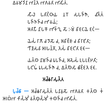
𑀏𑀯𑀫𑀸𑀤𑀺𑀦𑀸 𑀪𑀦𑁆𑀢𑁂 𑀪𑀕𑀯𑀢𑀸 𑀪𑀸𑀲𑀺𑀢𑀁.
𑀲𑀻𑀮𑁂
𑀧𑀢𑀺𑀝𑁆𑀞𑀸𑀬 𑀦𑀭𑁄 𑀲𑀧𑀜𑁆𑀜𑁄, 𑀘𑀺𑀢𑁆𑀢𑀁
𑀧𑀜𑁆𑀜𑀜𑁆𑀘 𑀪𑀸𑀯𑀬𑀁;
𑀆𑀢𑀸𑀧𑀻 𑀦𑀺𑀧𑀓𑁄 𑀪𑀺𑀓𑁆𑀔𑀼, 𑀲𑁄 𑀇𑀫𑀁 𑀯𑀺𑀚𑀝𑀬𑁂 𑀚𑀝𑀁𑁋
𑀬𑁂𑀲𑀁 𑀭𑀸𑀕𑁄 𑀘 𑀤𑁄𑀲𑁄 𑀘, 𑀅𑀯𑀺𑀚𑁆𑀚𑀸 𑀘 𑀯𑀺𑀭𑀸𑀚𑀺𑀢𑀸;
𑀔𑀻𑀡𑀸𑀲𑀯𑀸 𑀅𑀭𑀳𑀦𑁆𑀢𑁄, 𑀢𑁂𑀲𑀁 𑀯𑀺𑀚𑀝𑀺𑀢𑀸 𑀚𑀝𑀸𑁋
𑀬𑀢𑁆𑀣
𑀦𑀸𑀫𑀜𑁆𑀘 𑀭𑀽𑀧𑀜𑁆𑀘, 𑀅𑀲𑁂𑀲𑀁 𑀉𑀧𑀭𑀼𑀚𑁆𑀛𑀢𑀺;
𑀧𑀝𑀺𑀖𑀁 𑀭𑀽𑀧𑀲𑀜𑁆𑀜𑀸 𑀘, 𑀏𑀢𑁆𑀣𑁂𑀲𑀸 𑀙𑀺𑀚𑁆𑀚𑀢𑁂 𑀚𑀝𑀸.
𑀅𑀘𑁆𑀙𑀭𑀸𑀲𑀼𑀢𑁆𑀢
𑀧𑀼𑀘𑁆𑀙𑀸 𑁋
𑀅𑀘𑁆𑀙𑀭𑀸𑀲𑀼𑀢𑁆𑀢𑀁 𑀧𑀦𑀸𑀯𑀼𑀲𑁄 𑀪𑀕𑀯𑀢𑀸 𑀓𑀢𑁆𑀣 𑀓𑀁
𑀆𑀭𑀩𑁆𑀪 𑀓𑀺𑀲𑁆𑀫𑀺𑀁 𑀯𑀢𑁆𑀣𑀼𑀲𑁆𑀫𑀺𑀁 𑀓𑀣𑀜𑁆𑀘 𑀪𑀸𑀲𑀺𑀢𑀁.