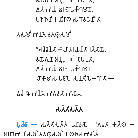
𑀏𑀢𑀁 𑀪𑀬𑀁 𑀫𑀭𑀡𑁂 𑀧𑁂𑀓𑁆𑀔𑀫𑀸𑀦𑁄,
𑀧𑀼𑀜𑁆𑀜𑀸𑀦𑀺 𑀓𑀬𑀺𑀭𑀸𑀣 𑀲𑀼𑀔𑀸𑀯𑀳𑀸𑀦𑀻’’𑀢𑀺𑁋
𑀢𑀲𑁆𑀫𑀺𑀁 𑀪𑀦𑁆𑀢𑁂 𑀯𑀢𑁆𑀣𑀼𑀲𑁆𑀫𑀺𑀁 𑁋
‘‘𑀅𑀘𑁆𑀘𑁂𑀦𑁆𑀢𑀺 𑀓𑀸𑀮𑀸 𑀢𑀭𑀬𑀦𑁆𑀢𑀺 𑀭𑀢𑁆𑀢𑀺𑀬𑁄,
𑀯𑀬𑁄𑀕𑀼𑀡𑀸 𑀅𑀦𑀼𑀧𑀼𑀩𑁆𑀩𑀁 𑀚𑀳𑀦𑁆𑀢𑀺,
𑀏𑀢𑀁 𑀪𑀬𑀁 𑀫𑀭𑀡𑁂 𑀧𑁂𑀓𑁆𑀔𑀫𑀸𑀦𑁄,
𑀮𑁄𑀓𑀸𑀫𑀺𑀲𑀁 𑀧𑀚𑀳𑁂 𑀲𑀦𑁆𑀢𑀺𑀧𑁂𑀓𑁆𑀔𑁄’’𑀢𑀺 𑁋
𑀏𑀯𑀁 𑀔𑁄 𑀪𑀦𑁆𑀢𑁂 𑀪𑀕𑀯𑀢𑀸 𑀪𑀸𑀲𑀺𑀢𑀁.
𑀲𑀢𑁆𑀢𑀺𑀲𑀼𑀢𑁆𑀢
𑀧𑀼𑀘𑁆𑀙𑀸 𑁋
𑀲𑀢𑁆𑀢𑀺𑀲𑀼𑀢𑁆𑀢𑀁
𑀧𑀦𑀸𑀯𑀼𑀲𑁄 𑀪𑀕𑀯𑀢𑀸 𑀓𑀢𑁆𑀣 𑀓𑀁
𑀆𑀭𑀩𑁆𑀪 𑀓𑀺𑀲𑁆𑀫𑀺𑀁 𑀯𑀢𑁆𑀣𑀼𑀲𑁆𑀫𑀺𑀁 𑀓𑀣𑀜𑁆𑀘 𑀪𑀸𑀲𑀺𑀢𑀁.