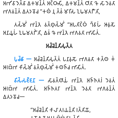
𑀅𑀪𑀺𑀯𑀸𑀤𑁂𑀢𑁆𑀯𑀸 𑀏𑀓𑀫𑀦𑁆𑀢𑀁 𑀅𑀝𑁆𑀞𑀸𑀲𑀺, 𑀏𑀓𑀫𑀦𑁆𑀢𑀁 𑀞𑀺𑀢𑀸 𑀔𑁄 𑀲𑀸 𑀤𑁂𑀯𑀢𑀸
𑀪𑀕𑀯𑀦𑁆𑀢𑀁 𑀏𑀢𑀤𑀯𑁄𑀘 ‘‘𑀓𑀣𑀁 𑀦𑀼 𑀢𑁆𑀯𑀁 𑀫𑀸𑀭𑀺𑀲 𑀑𑀖𑀫𑀢𑀭𑀻’’𑀢𑀺,
𑀢𑀲𑁆𑀫𑀺𑀁
𑀪𑀦𑁆𑀢𑁂 𑀯𑀢𑁆𑀣𑀼𑀲𑁆𑀫𑀺𑀁 ‘‘𑀅𑀧𑀢𑀺𑀝𑁆𑀞𑀁 𑀔𑁆𑀯𑀸𑀳𑀁 𑀆𑀯𑀼𑀲𑁄
𑀅𑀦𑀸𑀬𑀽𑀳𑀁 𑀑𑀖𑀫𑀢𑀭𑀺𑀁’’𑀢𑀺, 𑀏𑀯𑀁 𑀔𑁄 𑀪𑀦𑁆𑀢𑁂 𑀪𑀕𑀯𑀢𑀸 𑀪𑀸𑀲𑀺𑀢𑀁.
𑀅𑀘𑁆𑀘𑁂𑀦𑁆𑀢𑀺𑀲𑀼𑀢𑁆𑀢
𑀧𑀼𑀘𑁆𑀙𑀸 𑁋
𑀅𑀘𑁆𑀘𑁂𑀦𑁆𑀢𑀺𑀲𑀼𑀢𑁆𑀢𑀁
𑀧𑀦𑀸𑀯𑀼𑀲𑁄 𑀪𑀕𑀯𑀢𑀸 𑀓𑀢𑁆𑀣 𑀓𑀁
𑀆𑀭𑀩𑁆𑀪 𑀓𑀺𑀲𑁆𑀫𑀺𑀁 𑀯𑀢𑁆𑀣𑀼𑀲𑁆𑀫𑀺𑀁 𑀓𑀣𑀜𑁆𑀘 𑀪𑀸𑀲𑀺𑀢𑀁.
𑀯𑀺𑀲𑁆𑀲𑀚𑁆𑀚𑀦𑀸 𑁋
𑀲𑀸𑀯𑀢𑁆𑀣𑀺𑀬𑀁 𑀪𑀦𑁆𑀢𑁂 𑀅𑀜𑁆𑀜𑀢𑀭𑀁 𑀤𑁂𑀯𑀢𑀁
𑀆𑀭𑀩𑁆𑀪 𑀪𑀸𑀲𑀺𑀢𑀁. 𑀅𑀜𑁆𑀜𑀢𑀭𑀸 𑀪𑀦𑁆𑀢𑁂 𑀤𑁂𑀯𑀢𑀸 𑀪𑀕𑀯𑀦𑁆𑀢𑀁
𑀏𑀢𑀤𑀯𑁄𑀘𑁋
‘‘𑀅𑀘𑁆𑀘𑁂𑀦𑁆𑀢𑀺 𑀓𑀸𑀮𑀸 𑀢𑀭𑀬𑀦𑁆𑀢𑀺 𑀭𑀢𑁆𑀢𑀺𑀬𑁄,
𑀯𑀬𑁄𑀕𑀼𑀡𑀸 𑀅𑀦𑀼𑀧𑀼𑀩𑁆𑀩𑀁 𑀚𑀳𑀦𑁆𑀢𑀺,