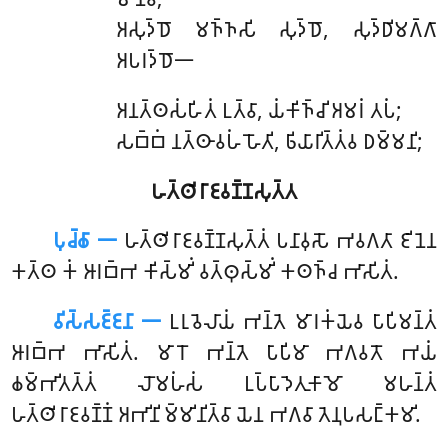
𑀅𑀲𑀼𑀤𑁆𑀥𑁄 𑀫𑀜𑁆𑀜𑀲𑀺 𑀲𑀼𑀤𑁆𑀥𑁄, 𑀲𑀼𑀤𑁆𑀥𑀺𑀫𑀕𑁆𑀕𑀸
𑀅𑀧𑀭𑀤𑁆𑀥𑁄𑁋
𑀅𑀦𑀢𑁆𑀣𑀲𑀁𑀳𑀺𑀢𑀁
𑀉𑀢𑁆𑀯𑀸, 𑀬𑀁𑀓𑀺𑀜𑁆𑀘𑀺 𑀅𑀫𑀭𑀁 𑀢𑀧𑀁;
𑀲𑀩𑁆𑀩𑀁 𑀦𑀢𑁆𑀣𑀸𑀯𑀳𑀁 𑀳𑁄𑀢𑀺, 𑀨𑀺𑀬𑀸𑀭𑀺𑀢𑁆𑀢𑀁𑀯 𑀥𑀫𑁆𑀫𑀦𑀺;
𑀳𑀢𑁆𑀣𑀺𑀭𑀸𑀚𑀯𑀡𑁆𑀡𑀲𑀼𑀢𑁆𑀢
𑀧𑀼𑀘𑁆𑀙𑀸 𑁋
𑀳𑀢𑁆𑀣𑀺𑀭𑀸𑀚𑀯𑀡𑁆𑀡𑀲𑀼𑀢𑁆𑀢𑀁
𑀧𑀦𑀸𑀯𑀼𑀲𑁄 𑀪𑀯𑀕𑀢𑀸 𑀚𑀺𑀦𑁂𑀦
𑀓𑀢𑁆𑀣 𑀓𑀁 𑀆𑀭𑀩𑁆𑀪 𑀓𑀺𑀲𑁆𑀫𑀺𑀁 𑀯𑀢𑁆𑀣𑀼𑀲𑁆𑀫𑀺𑀁 𑀓𑀣𑀜𑁆𑀘 𑀪𑀸𑀲𑀺𑀢𑀁.
𑀯𑀺𑀲𑁆𑀲𑀚𑁆𑀚𑀦𑀸 𑁋
𑀉𑀭𑀼𑀯𑁂𑀮𑀸𑀬𑀁 𑀪𑀦𑁆𑀢𑁂 𑀫𑀸𑀭𑀓𑀁𑀬𑁂𑀯 𑀧𑀸𑀧𑀺𑀫𑀦𑁆𑀢𑀁
𑀆𑀭𑀩𑁆𑀪 𑀪𑀸𑀲𑀺𑀢𑀁. 𑀫𑀸𑀭𑁄 𑀪𑀦𑁆𑀢𑁂 𑀧𑀸𑀧𑀺𑀫𑀸 𑀪𑀕𑀯𑀢𑁄 𑀪𑀬𑀁
𑀙𑀫𑁆𑀪𑀺𑀢𑀢𑁆𑀢𑀁 𑀮𑁄𑀫𑀳𑀁𑀲𑀁 𑀉𑀧𑁆𑀧𑀸𑀤𑁂𑀢𑀼𑀓𑀸𑀫𑁄 𑀫𑀳𑀦𑁆𑀢𑀁
𑀳𑀢𑁆𑀣𑀺𑀭𑀸𑀚𑀯𑀡𑁆𑀡𑀁 𑀅𑀪𑀺𑀦𑀺𑀫𑁆𑀫𑀺𑀦𑀺𑀢𑁆𑀯𑀸 𑀬𑁂𑀦 𑀪𑀕𑀯𑀸 𑀢𑁂𑀦𑀼𑀧𑀲𑀗𑁆𑀓𑀫𑀺.