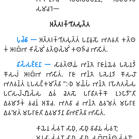
𑀲𑀫𑀸𑀘𑀭𑁂𑁋
𑀅𑀢𑁆𑀢𑀭𑀓𑁆𑀔𑀺𑀢𑀲𑀼𑀢𑁆𑀢
𑀧𑀼𑀘𑁆𑀙𑀸 𑁋
𑀅𑀢𑁆𑀢𑀭𑀓𑁆𑀔𑀺𑀢𑀲𑀼𑀢𑁆𑀢𑀁 𑀧𑀦𑀸𑀯𑀼𑀲𑁄 𑀪𑀕𑀯𑀢𑀸 𑀓𑀢𑁆𑀣
𑀓𑀁 𑀆𑀭𑀩𑁆𑀪 𑀓𑀺𑀲𑁆𑀫𑀺𑀁 𑀯𑀢𑁆𑀣𑀼𑀲𑁆𑀫𑀺𑀁 𑀓𑀣𑀜𑁆𑀘 𑀪𑀸𑀲𑀺𑀢𑀁.
𑀯𑀺𑀲𑁆𑀲𑀚𑁆𑀚𑀦𑀸 𑁋
𑀲𑀸𑀯𑀢𑁆𑀣𑀺𑀬𑀁 𑀪𑀦𑁆𑀢𑁂 𑀭𑀸𑀚𑀸𑀦𑀁𑀬𑁂𑀯 𑀧𑀲𑁂𑀦𑀤𑀺𑀁
𑀓𑁄𑀲𑀮𑀁 𑀆𑀭𑀩𑁆𑀪 𑀪𑀸𑀲𑀺𑀢𑀁. 𑀭𑀸𑀚𑀸 𑀪𑀦𑁆𑀢𑁂 𑀧𑀲𑁂𑀦𑀤𑀺 𑀓𑁄𑀲𑀮𑁄
𑀪𑀕𑀯𑀦𑁆𑀢𑀁 𑀉𑀧𑀲𑀗𑁆𑀓𑀫𑀺𑀢𑁆𑀯𑀸 ‘‘𑀇𑀥 𑀫𑀬𑁆𑀳𑀁 𑀪𑀦𑁆𑀢𑁂 𑀭𑀳𑁄𑀕𑀢𑀲𑁆𑀲
𑀧𑀝𑀺𑀲𑀮𑁆𑀮𑀻𑀦𑀲𑁆𑀲
𑀏𑀯𑀁 𑀘𑁂𑀢𑀲𑁄 𑀧𑀭𑀺𑀯𑀺𑀢𑀓𑁆𑀓𑁄 𑀉𑀤𑀧𑀸𑀤𑀻’’𑀢𑀺
𑀏𑀯𑀫𑀸𑀤𑀺𑀓𑀁 𑀯𑀘𑀦𑀁 𑀅𑀯𑁄𑀘. 𑀪𑀕𑀯𑀸 𑀘 𑀪𑀦𑁆𑀢𑁂 𑀏𑀯𑀫𑁂𑀢𑀁 𑀫𑀳𑀸𑀭𑀸𑀚
𑀏𑀯𑀫𑁂𑀢𑀁 𑀫𑀳𑀸𑀭𑀸𑀚𑀸𑀢𑀺 𑀏𑀯𑀫𑀸𑀤𑀺𑀦𑀸 𑀯𑀺𑀪𑀚𑀺𑀢𑁆𑀯𑀸 𑀪𑀸𑀲𑀺𑀢𑀁.
𑀓𑀸𑀬𑁂𑀦
𑀲𑀁𑀯𑀭𑁄 𑀲𑀸𑀥𑀼, 𑀲𑀸𑀥𑀼 𑀯𑀸𑀘𑀸𑀬 𑀲𑀁𑀯𑀭𑁄;
𑀫𑀦𑀲𑀸 𑀲𑀁𑀯𑀭𑁄 𑀲𑀸𑀥𑀼, 𑀲𑀸𑀥𑀼, 𑀲𑀩𑁆𑀩𑀢𑁆𑀣 𑀲𑀁𑀯𑀭𑁄;