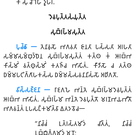
𑀓𑀺𑀁 𑀲𑀼 𑀘𑁄𑀭𑁂𑀳𑀺 𑀤𑀽𑀳𑀭𑀁.
𑀤𑁂𑀯𑀧𑀼𑀢𑁆𑀢𑀲𑀁𑀬𑀼𑀢𑁆𑀢
𑀲𑀼𑀩𑁆𑀭𑀳𑁆𑀫𑀲𑀼𑀢𑁆𑀢
𑀧𑀼𑀘𑁆𑀙𑀸 𑁋
𑀢𑁂𑀦𑀸𑀯𑀼𑀲𑁄 𑀪𑀕𑀯𑀢𑀸 𑀚𑀸𑀦𑀢𑀸 𑀧𑀲𑁆𑀲𑀢𑀸 𑀅𑀭𑀳𑀢𑀸
𑀲𑀫𑁆𑀫𑀸𑀲𑀫𑁆𑀩𑀼𑀤𑁆𑀥𑁂𑀦 𑀲𑀼𑀩𑁆𑀭𑀳𑁆𑀫𑀲𑀼𑀢𑁆𑀢𑀁 𑀓𑀢𑁆𑀣 𑀓𑀁 𑀆𑀭𑀩𑁆𑀪
𑀓𑀺𑀲𑁆𑀫𑀺𑀁 𑀯𑀢𑁆𑀣𑀼𑀲𑁆𑀫𑀺𑀁 𑀓𑀢𑀜𑁆𑀘 𑀪𑀸𑀲𑀺𑀢𑀁. 𑀓𑀻𑀤𑀺𑀲𑁄 𑀘 𑀢𑀢𑁆𑀣
𑀥𑀫𑁆𑀫𑀧𑀝𑀺𑀕𑁆𑀕𑀸𑀳𑀓𑀲𑁆𑀲 𑀥𑀫𑁆𑀫𑀲𑁆𑀲𑀯𑀦𑀸𑀦𑀺𑀲𑀁𑀲𑁄 𑀅𑀥𑀺𑀕𑀢𑁄.
𑀯𑀺𑀲𑁆𑀲𑀚𑁆𑀚𑀦𑀸 𑁋
𑀭𑀸𑀚𑀕𑀳𑁂
𑀪𑀦𑁆𑀢𑁂 𑀲𑀼𑀩𑁆𑀭𑀳𑁆𑀫𑀤𑁂𑀯𑀧𑀼𑀢𑁆𑀢𑀁
𑀆𑀭𑀩𑁆𑀪 𑀪𑀸𑀲𑀺𑀢𑀁. 𑀲𑀼𑀩𑁆𑀭𑀳𑁆𑀫𑀸 𑀪𑀦𑁆𑀢𑁂 𑀤𑁂𑀯𑀧𑀼𑀢𑁆𑀢𑁄 𑀫𑀭𑀡𑀪𑀬𑀪𑀻𑀢𑁄
𑀪𑀕𑀯𑀦𑁆𑀢𑀁 𑀉𑀧𑀲𑀗𑁆𑀓𑀫𑀺𑀢𑁆𑀯𑀸 𑀏𑀢𑀤𑀯𑁄𑀘𑁋
‘‘𑀦𑀺𑀘𑁆𑀘𑀁 𑀉𑀢𑁆𑀭𑀲𑁆𑀢𑀫𑀺𑀤𑀁 𑀘𑀺𑀢𑁆𑀢𑀁, 𑀦𑀺𑀘𑁆𑀘𑀁
𑀉𑀩𑁆𑀩𑀺𑀕𑁆𑀕𑀫𑀺𑀤𑀁 𑀫𑀦𑁄;