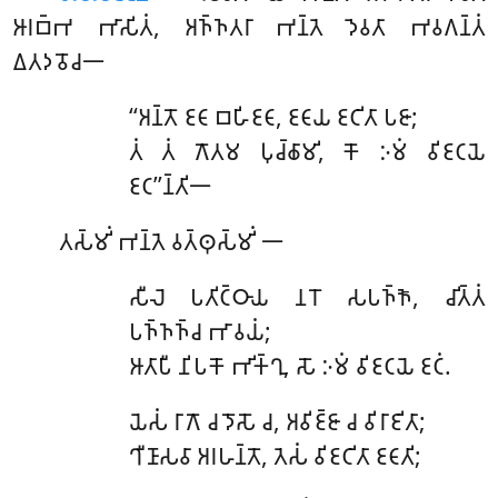
𑀆𑀭𑀩𑁆𑀪 𑀪𑀸𑀲𑀺𑀢𑀁, 𑀅𑀜𑁆𑀜𑀢𑀭𑀸 𑀪𑀦𑁆𑀢𑁂 𑀤𑁂𑀯𑀢𑀸 𑀪𑀯𑀕𑀦𑁆𑀢𑀁
𑀏𑀢𑀤𑀯𑁄𑀘𑁋
‘‘𑀅𑀦𑁆𑀢𑁄 𑀚𑀝𑀸 𑀩𑀳𑀺𑀚𑀝𑀸, 𑀚𑀝𑀸𑀬 𑀚𑀝𑀺𑀢𑀸 𑀧𑀚𑀸;
𑀢𑀁 𑀢𑀁 𑀕𑁄𑀢𑀫 𑀧𑀼𑀘𑁆𑀙𑀸𑀫𑀺, 𑀓𑁄 𑀇𑀫𑀁 𑀯𑀺𑀚𑀝𑀬𑁂
𑀚𑀝’’𑀦𑁆𑀢𑀺𑁋
𑀢𑀲𑁆𑀫𑀺𑀁 𑀪𑀦𑁆𑀢𑁂 𑀯𑀢𑁆𑀣𑀼𑀲𑁆𑀫𑀺𑀁 𑁋
𑀲𑀻𑀮𑁂 𑀧𑀢𑀺𑀝𑁆𑀞𑀸𑀬 𑀦𑀭𑁄 𑀲𑀧𑀜𑁆𑀜𑁄, 𑀘𑀺𑀢𑁆𑀢𑀁
𑀧𑀜𑁆𑀜𑀜𑁆𑀘 𑀪𑀸𑀯𑀬𑀁;
𑀆𑀢𑀸𑀧𑀻 𑀦𑀺𑀧𑀓𑁄 𑀪𑀺𑀓𑁆𑀔𑀼, 𑀲𑁄 𑀇𑀫𑀁 𑀯𑀺𑀚𑀝𑀬𑁂 𑀚𑀝𑀁.
𑀬𑁂𑀲𑀁
𑀭𑀸𑀕𑁄 𑀘 𑀤𑁄𑀲𑁄 𑀘, 𑀅𑀯𑀺𑀚𑁆𑀚𑀸 𑀘 𑀯𑀺𑀭𑀸𑀚𑀺𑀢𑀸;
𑀔𑀻𑀡𑀸𑀲𑀯𑀸 𑀅𑀭𑀳𑀦𑁆𑀢𑁄, 𑀢𑁂𑀲𑀁 𑀯𑀺𑀚𑀝𑀺𑀢𑀸 𑀚𑀝𑀸𑀢𑀺;