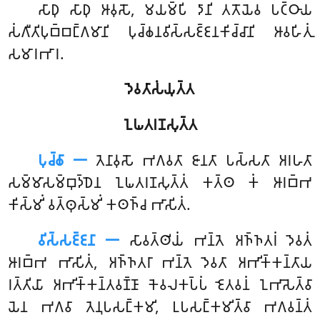
𑀲𑀸𑀥𑀼
𑀲𑀸𑀥𑀼 𑀆𑀯𑀼𑀲𑁄, 𑀫𑀬𑀫𑁆𑀧𑀺 𑀤𑀸𑀦𑀺 𑀢𑀢𑁄𑀬𑁂𑀯 𑀧𑀝𑁆𑀞𑀸𑀬
𑀲𑀁𑀕𑀻𑀢𑀺𑀧𑀼𑀩𑁆𑀩𑀗𑁆𑀕𑀫𑀸𑀦𑀺 𑀧𑀼𑀘𑁆𑀙𑀦𑀯𑀺𑀲𑁆𑀲𑀚𑁆𑀚𑀦𑀓𑀺𑀘𑁆𑀘𑀸𑀦𑀺 𑀆𑀯𑀳𑀺𑀢𑀼𑀁
𑀲𑀫𑀸𑀭𑀪𑀸𑀭.
𑀤𑁂𑀯𑀢𑀸𑀲𑀁𑀬𑀼𑀢𑁆𑀢
𑀑𑀖𑀢𑀭𑀡𑀲𑀼𑀢𑁆𑀢
𑀧𑀼𑀘𑁆𑀙𑀸 𑁋
𑀢𑁂𑀦𑀸𑀯𑀼𑀲𑁄 𑀪𑀕𑀯𑀢𑀸 𑀚𑀸𑀦𑀢𑀸 𑀧𑀲𑁆𑀲𑀢𑀸 𑀅𑀭𑀳𑀢𑀸
𑀲𑀫𑁆𑀫𑀸𑀲𑀫𑁆𑀩𑀼𑀤𑁆𑀥𑁂𑀦 𑀑𑀖𑀢𑀭𑀡𑀲𑀼𑀢𑁆𑀢𑀁 𑀓𑀢𑁆𑀣 𑀓𑀁 𑀆𑀭𑀩𑁆𑀪
𑀓𑀺𑀲𑁆𑀫𑀺𑀁 𑀯𑀢𑁆𑀣𑀼𑀲𑁆𑀫𑀺𑀁 𑀓𑀣𑀜𑁆𑀘 𑀪𑀸𑀲𑀺𑀢𑀁.
𑀯𑀺𑀲𑁆𑀲𑀚𑁆𑀚𑀦𑀸 𑁋
𑀲𑀸𑀯𑀢𑁆𑀣𑀺𑀬𑀁 𑀪𑀦𑁆𑀢𑁂 𑀅𑀜𑁆𑀜𑀢𑀭𑀁 𑀤𑁂𑀯𑀢𑀁
𑀆𑀭𑀩𑁆𑀪 𑀪𑀸𑀲𑀺𑀢𑀁, 𑀅𑀜𑁆𑀜𑀢𑀭𑀸 𑀪𑀦𑁆𑀢𑁂 𑀤𑁂𑀯𑀢𑀸 𑀅𑀪𑀺𑀓𑁆𑀓𑀦𑁆𑀢𑀸𑀬
𑀭𑀢𑁆𑀢𑀺𑀬𑀸 𑀅𑀪𑀺𑀓𑁆𑀓𑀦𑁆𑀢𑀯𑀡𑁆𑀡𑀸 𑀓𑁂𑀯𑀮𑀓𑀧𑁆𑀧𑀁 𑀚𑁂𑀢𑀯𑀦𑀁 𑀑𑀪𑀸𑀲𑁂𑀢𑁆𑀯𑀸
𑀬𑁂𑀦 𑀪𑀕𑀯𑀸 𑀢𑁂𑀦𑀼𑀧𑀲𑀗𑁆𑀓𑀫𑀺, 𑀉𑀧𑀲𑀗𑁆𑀓𑀫𑀺𑀢𑁆𑀯𑀸 𑀪𑀕𑀯𑀦𑁆𑀢𑀁