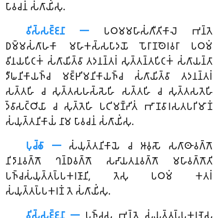
𑀧𑀸𑀯𑀘𑀦𑀁 𑀲𑀁𑀕𑀸𑀬𑀺𑀁𑀲𑀼.
𑀯𑀺𑀲𑁆𑀲𑀚𑁆𑀚𑀦𑀸 𑁋
𑀧𑀞𑀫𑀫𑀳𑀸𑀲𑀁𑀕𑀻𑀢𑀺𑀓𑀸𑀮𑁂 𑀪𑀦𑁆𑀢𑁂
𑀥𑀫𑁆𑀫𑀲𑀁𑀕𑀸𑀳𑀓𑀸 𑀫𑀳𑀸𑀓𑀲𑁆𑀲𑀧𑀸𑀤𑀬𑁄 𑀧𑁄𑀭𑀸𑀡𑀣𑁂𑀭𑀯𑀭𑀸 𑀧𑀞𑀫𑀁
𑀯𑀺𑀦𑀬𑀧𑀺𑀝𑀓𑀁 𑀲𑀁𑀕𑀸𑀬𑀺𑀢𑁆𑀯𑀸 𑀢𑀤𑀦𑀦𑁆𑀢𑀭𑀁 𑀲𑀼𑀢𑁆𑀢𑀦𑁆𑀢𑀧𑀺𑀝𑀓𑀁 𑀲𑀁𑀕𑀸𑀬𑀦𑁆𑀢𑀸
𑀤𑀻𑀖𑀦𑀺𑀓𑀸𑀬𑀜𑁆𑀘 𑀫𑀚𑁆𑀛𑀺𑀫𑀦𑀺𑀓𑀸𑀬𑀜𑁆𑀘 𑀲𑀁𑀕𑀸𑀬𑀺𑀢𑁆𑀯𑀸 𑀢𑀤𑀦𑀦𑁆𑀢𑀭𑀁
𑀲𑀢𑁆𑀢𑀳𑀺 𑀘 𑀲𑀼𑀢𑁆𑀢𑀲𑀳𑀲𑁆𑀲𑁂𑀳𑀺 𑀲𑀢𑁆𑀢𑀳𑀺 𑀘 𑀲𑀼𑀢𑁆𑀢𑀲𑀢𑁂𑀳𑀺
𑀤𑁆𑀯𑀸𑀲𑀝𑁆𑀞𑀺𑀬𑀸 𑀘 𑀲𑀼𑀢𑁆𑀢𑁂𑀳𑀺 𑀧𑀝𑀺𑀫𑀡𑁆𑀟𑀺𑀢𑀁 𑀪𑀸𑀡𑀯𑀸𑀭𑀲𑀢𑀧𑀭𑀺𑀫𑀸𑀡𑀁
𑀲𑀁𑀬𑀼𑀢𑁆𑀢𑀦𑀺𑀓𑀸𑀬𑀁 𑀦𑀸𑀫 𑀧𑀸𑀯𑀘𑀦𑀁 𑀲𑀁𑀕𑀸𑀬𑀺𑀁𑀲𑀼.
𑀧𑀼𑀘𑁆𑀙𑀸 𑁋
𑀲𑀁𑀬𑀼𑀢𑁆𑀢𑀦𑀺𑀓𑀸𑀬𑁂
𑀘 𑀆𑀯𑀼𑀲𑁄 𑀲𑀕𑀸𑀣𑀸𑀯𑀕𑁆𑀕𑁄
𑀦𑀺𑀤𑀸𑀦𑀯𑀕𑁆𑀕𑁄 𑀔𑀦𑁆𑀥𑀯𑀕𑁆𑀕𑁄 𑀲𑀴𑀸𑀬𑀢𑀦𑀯𑀕𑁆𑀕𑁄 𑀫𑀳𑀸𑀯𑀕𑁆𑀕𑁄𑀢𑀺
𑀧𑀜𑁆𑀘𑀲𑀁𑀬𑀼𑀢𑁆𑀢𑀧𑁆𑀧𑀓𑀭𑀡𑀸𑀦𑀺, 𑀢𑁂𑀲𑀼 𑀧𑀞𑀫𑀁 𑀓𑀢𑀭𑀁
𑀲𑀁𑀬𑀼𑀢𑁆𑀢𑀧𑁆𑀧𑀓𑀭𑀡𑀁 𑀢𑁂 𑀲𑀁𑀕𑀸𑀬𑀺𑀁𑀲𑀼.
𑀯𑀺𑀲𑁆𑀲𑀚𑁆𑀚𑀦𑀸 𑁋
𑀧𑀜𑁆𑀘𑀲𑀼 𑀪𑀦𑁆𑀢𑁂 𑀲𑀁𑀬𑀼𑀢𑁆𑀢𑀧𑁆𑀧𑀓𑀭𑀡𑁂𑀲𑀼