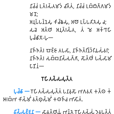
𑀦𑀺𑀘𑁆𑀘𑀁
𑀉𑀢𑁆𑀭𑀲𑁆𑀢𑀫𑀺𑀤𑀁 𑀘𑀺𑀢𑁆𑀢𑀁, 𑀦𑀺𑀘𑁆𑀘𑀁 𑀉𑀩𑁆𑀩𑀺𑀕𑁆𑀕𑀫𑀺𑀤𑀁
𑀫𑀦𑁄;
𑀅𑀦𑀼𑀧𑁆𑀧𑀦𑁆𑀦𑁂𑀲𑀼 𑀓𑀺𑀘𑁆𑀙𑁂𑀲𑀼, 𑀅𑀣𑁄 𑀉𑀧𑁆𑀧𑀢𑀺𑀢𑁂𑀲𑀼 𑀘;
𑀲𑀘𑁂 𑀅𑀢𑁆𑀣𑀺 𑀅𑀦𑀼𑀢𑁆𑀭𑀲𑁆𑀢, 𑀢𑀁 𑀫𑁂 𑀅𑀓𑁆𑀔𑀸𑀳𑀺
𑀧𑀼𑀘𑁆𑀙𑀺𑀢𑁄-𑀳𑀼𑁋
𑀦𑀸𑀜𑁆𑀜𑀢𑁆𑀭
𑀩𑁄𑀚𑁆𑀚𑀸 𑀢𑀧𑀲𑀸, 𑀦𑀸𑀜𑁆𑀜𑀢𑁆𑀭𑀺𑀦𑁆𑀤𑁆𑀭𑀺𑀬𑀲𑀁𑀯𑀭𑀸;
𑀦𑀸𑀜𑁆𑀜𑀢𑁆𑀭 𑀲𑀩𑁆𑀩𑀦𑀺𑀲𑁆𑀲𑀕𑁆𑀕𑀸, 𑀲𑁄𑀢𑁆𑀣𑀺𑀁 𑀧𑀲𑁆𑀲𑀸𑀫𑀺
𑀧𑀸𑀡𑀺𑀦𑀁𑁋
𑀭𑁄𑀳𑀺𑀢𑀲𑁆𑀲𑀲𑀼𑀢𑁆𑀢
𑀧𑀼𑀘𑁆𑀙𑀸 𑁋
𑀭𑁄𑀳𑀺𑀢𑀲𑁆𑀲𑀲𑀼𑀢𑁆𑀢𑀁
𑀧𑀦𑀸𑀯𑀼𑀲𑁄 𑀪𑀕𑀯𑀢𑀸 𑀓𑀢𑁆𑀣 𑀓𑀁
𑀆𑀭𑀩𑁆𑀪 𑀓𑀺𑀲𑁆𑀫𑀺𑀁 𑀯𑀢𑁆𑀣𑀼𑀲𑁆𑀫𑀺𑀁 𑀓𑀣𑀜𑁆𑀘 𑀪𑀸𑀲𑀺𑀢𑀁.
𑀯𑀺𑀲𑁆𑀲𑀚𑁆𑀚𑀦𑀸 𑁋
𑀲𑀸𑀯𑀢𑁆𑀣𑀺𑀬𑀁 𑀪𑀦𑁆𑀢𑁂 𑀭𑁄𑀳𑀺𑀢𑀲𑁆𑀲𑀁 𑀤𑁂𑀯𑀧𑀼𑀢𑁆𑀢𑀁