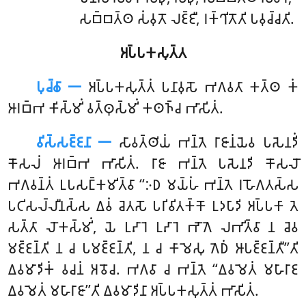
𑀲𑀩𑁆𑀩𑀢𑁆𑀣 𑀲𑀁𑀯𑀼𑀢𑁄 𑀮𑀚𑁆𑀚𑀻, 𑀭𑀓𑁆𑀔𑀺𑀢𑁄𑀢𑀺 𑀧𑀯𑀼𑀘𑁆𑀘𑀢𑀺.
𑀅𑀧𑁆𑀧𑀓𑀲𑀼𑀢𑁆𑀢
𑀧𑀼𑀘𑁆𑀙𑀸 𑁋
𑀅𑀧𑁆𑀧𑀓𑀲𑀼𑀢𑁆𑀢𑀁 𑀧𑀦𑀸𑀯𑀼𑀲𑁄 𑀪𑀕𑀯𑀢𑀸 𑀓𑀢𑁆𑀣 𑀓𑀁
𑀆𑀭𑀩𑁆𑀪 𑀓𑀺𑀲𑁆𑀫𑀺𑀁 𑀯𑀢𑁆𑀣𑀼𑀲𑁆𑀫𑀺𑀁 𑀓𑀣𑀜𑁆𑀘 𑀪𑀸𑀲𑀺𑀢𑀁.
𑀯𑀺𑀲𑁆𑀲𑀚𑁆𑀚𑀦𑀸 𑁋
𑀲𑀸𑀯𑀢𑁆𑀣𑀺𑀬𑀁 𑀪𑀦𑁆𑀢𑁂 𑀭𑀸𑀚𑀸𑀦𑀁𑀬𑁂𑀯 𑀧𑀲𑁂𑀦𑀤𑀺𑀁
𑀓𑁄𑀲𑀮𑀁 𑀆𑀭𑀩𑁆𑀪 𑀪𑀸𑀲𑀺𑀢𑀁. 𑀭𑀸𑀚𑀸 𑀪𑀦𑁆𑀢𑁂 𑀧𑀲𑁂𑀦𑀤𑀺 𑀓𑁄𑀲𑀮𑁄
𑀪𑀕𑀯𑀦𑁆𑀢𑀁 𑀉𑀧𑀲𑀗𑁆𑀓𑀫𑀺𑀢𑁆𑀯𑀸 ‘‘𑀇𑀥 𑀫𑀬𑁆𑀳𑀁 𑀪𑀦𑁆𑀢𑁂 𑀭𑀳𑁄𑀕𑀢𑀲𑁆𑀲
𑀧𑀝𑀺𑀲𑀮𑁆𑀮𑀻𑀦𑀲𑁆𑀲 𑀏𑀯𑀁 𑀘𑁂𑀢𑀲𑁄 𑀧𑀭𑀺𑀯𑀺𑀢𑀓𑁆𑀓𑁄 𑀉𑀤𑀧𑀸𑀤𑀺 𑀅𑀧𑁆𑀧𑀓𑀸 𑀢𑁂
𑀲𑀢𑁆𑀢𑀸 𑀮𑁄𑀓𑀲𑁆𑀫𑀺𑀁, 𑀬𑁂 𑀉𑀴𑀸𑀭𑁂 𑀉𑀴𑀸𑀭𑁂 𑀪𑁄𑀕𑁂 𑀮𑀪𑀺𑀢𑁆𑀯𑀸 𑀦 𑀘𑁂𑀯
𑀫𑀚𑁆𑀚𑀦𑁆𑀢𑀺 𑀦 𑀘 𑀧𑀫𑀚𑁆𑀚𑀦𑁆𑀢𑀺, 𑀦 𑀘 𑀓𑀸𑀫𑁂𑀲𑀼 𑀕𑁂𑀥𑀁 𑀆𑀧𑀚𑁆𑀚𑀦𑁆𑀢𑀻’’𑀢𑀺
𑀏𑀯𑀫𑀸𑀤𑀺𑀓𑀁 𑀯𑀘𑀦𑀁 𑀅𑀯𑁄𑀘. 𑀪𑀕𑀯𑀸 𑀘 𑀪𑀦𑁆𑀢𑁂 ‘‘𑀏𑀯𑀫𑁂𑀢𑀁 𑀫𑀳𑀸𑀭𑀸𑀚
𑀏𑀯𑀫𑁂𑀢𑀁 𑀫𑀳𑀸𑀭𑀸𑀚𑀸’’𑀢𑀺 𑀏𑀯𑀫𑀸𑀤𑀺𑀦𑀸 𑀅𑀧𑁆𑀧𑀓𑀲𑀼𑀢𑁆𑀢𑀁 𑀪𑀸𑀲𑀺𑀢𑀁.