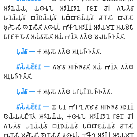
𑀆𑀤𑀺𑀬𑁂𑀬𑁆𑀬, 𑀬𑀣𑀸𑀭𑀽𑀧𑁂 𑀅𑀤𑀺𑀦𑁆𑀦𑀸𑀤𑀸𑀦𑁂 𑀭𑀸𑀚𑀸𑀦𑁄 𑀘𑁄𑀭𑀁 𑀕𑀳𑁂𑀢𑁆𑀯𑀸
𑀳𑀦𑁂𑀬𑁆𑀬𑀼𑀁𑀯𑀸 𑀩𑀦𑁆𑀥𑁂𑀬𑁆𑀬𑀼𑀁𑀯𑀸 𑀧𑀩𑁆𑀩𑀸𑀚𑁂𑀬𑁆𑀬𑀼𑀁𑀯𑀸 𑀘𑁄𑀭𑁄𑀲𑀺 𑀩𑀸𑀮𑁄𑀲𑀺
𑀫𑀼𑀴𑁆𑀳𑁄𑀲𑀺 𑀣𑁂𑀦𑁄𑀲𑀻𑀢𑀺 𑀢𑀣𑀸𑀭𑀽𑀧𑀁 𑀪𑀺𑀓𑁆𑀔𑀼 𑀅𑀤𑀺𑀦𑁆𑀦𑀁 𑀆𑀤𑀺𑀬𑀫𑀸𑀦𑁄 𑀅𑀬𑀫𑁆𑀧𑀺
𑀧𑀸𑀭𑀸𑀚𑀺𑀓𑁄 𑀳𑁄𑀢𑀺 𑀅𑀲𑀁𑀯𑀸𑀲𑁄𑀢𑀺 𑀅𑀬𑀁 𑀪𑀦𑁆𑀢𑁂 𑀢𑀢𑁆𑀣 𑀫𑀽𑀮𑀧𑀜𑁆𑀜𑀢𑁆𑀢𑀺.
𑀧𑀼𑀘𑁆𑀙𑀸 𑁋
𑀓𑀸
𑀆𑀯𑀼𑀲𑁄 𑀢𑀢𑁆𑀣 𑀅𑀦𑀼𑀧𑀜𑁆𑀜𑀢𑁆𑀢𑀺.
𑀯𑀺𑀲𑁆𑀲𑀚𑁆𑀚𑀦𑀸 𑁋
𑀕𑀸𑀫𑀸𑀯𑀸 𑀅𑀭𑀜𑁆𑀜𑀸𑀯𑀸𑀢𑀺 𑀅𑀬𑀁 𑀪𑀦𑁆𑀢𑁂 𑀢𑀢𑁆𑀣
𑀅𑀦𑀼𑀧𑀜𑁆𑀜𑀢𑁆𑀢𑀺.
𑀧𑀼𑀘𑁆𑀙𑀸 𑁋
𑀓𑀸 𑀆𑀯𑀼𑀲𑁄 𑀢𑀢𑁆𑀣 𑀧𑀭𑀺𑀧𑀼𑀡𑁆𑀡𑀧𑀜𑁆𑀜𑀢𑁆𑀢𑀺.
𑀯𑀺𑀲𑁆𑀲𑀚𑁆𑀚𑀦𑀸 𑁋
𑀬𑁄 𑀧𑀦 𑀪𑀺𑀓𑁆𑀔𑀼 𑀕𑀸𑀫𑀸𑀯𑀸 𑀅𑀭𑀜𑁆𑀜𑀸𑀯𑀸 𑀅𑀤𑀺𑀦𑁆𑀦𑀁
𑀣𑁂𑀬𑁆𑀬𑀲𑀗𑁆𑀔𑀸𑀢𑀁 𑀆𑀤𑀺𑀬𑁂𑀬𑁆𑀬, 𑀓𑀣𑀸𑀭𑀽𑀧𑁂 𑀅𑀤𑀺𑀦𑁆𑀦𑀸𑀤𑀸𑀦𑁂 𑀭𑀸𑀚𑀸𑀦𑁄 𑀘𑁄𑀭𑀁
𑀕𑀳𑁂𑀢𑁆𑀯𑀸 𑀳𑀦𑁂𑀬𑁆𑀬𑀼𑀁𑀯𑀸 𑀩𑀦𑁆𑀥𑁂𑀬𑁆𑀬𑀼𑀁𑀯𑀸 𑀧𑀩𑁆𑀩𑀸𑀚𑁂𑀬𑁆𑀬𑀼𑀁𑀯𑀸 𑀘𑁄𑀭𑁄𑀲𑀺
𑀩𑀸𑀮𑁄𑀲𑀺 𑀫𑀽𑀴𑁆𑀳𑁄𑀲𑀺 𑀣𑁂𑀦𑁄𑀲𑀻𑀢𑀺 𑀢𑀣𑀸𑀭𑀽𑀧𑀁 𑀪𑀺𑀓𑁆𑀔𑀼 𑀅𑀤𑀺𑀦𑁆𑀦𑀁 𑀆𑀤𑀺𑀬𑀫𑀸𑀦𑁄