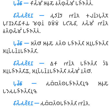
𑀧𑀼𑀘𑁆𑀙𑀸 𑁋
𑀓𑀺𑀲𑁆𑀫𑀺𑀁 𑀆𑀯𑀼𑀲𑁄 𑀯𑀢𑁆𑀣𑀼𑀲𑁆𑀫𑀺𑀁 𑀧𑀜𑁆𑀜𑀢𑁆𑀢𑀁.
𑀯𑀺𑀲𑁆𑀲𑀚𑁆𑀚𑀦𑀸 𑁋
𑀲𑀼𑀤𑀺𑀦𑁆𑀤𑁄 𑀪𑀦𑁆𑀢𑁂 𑀓𑀮𑀦𑁆𑀤𑀧𑀼𑀢𑁆𑀢𑁄
𑀧𑀼𑀭𑀸𑀡𑀤𑀼𑀢𑀺𑀬𑀺𑀓𑀸𑀬 𑀫𑁂𑀣𑀼𑀦𑀁 𑀥𑀫𑁆𑀫𑀁 𑀧𑀝𑀺𑀲𑁂𑀯𑀺, 𑀢𑀲𑁆𑀫𑀺𑀁 𑀪𑀦𑁆𑀢𑁂
𑀯𑀢𑁆𑀣𑀼𑀲𑁆𑀫𑀺𑀁 𑀧𑀜𑁆𑀜𑀢𑁆𑀢𑀁.
𑀧𑀼𑀘𑁆𑀙𑀸 𑁋
𑀅𑀢𑁆𑀣𑀺 𑀆𑀯𑀼𑀲𑁄 𑀢𑀢𑁆𑀣 𑀧𑀜𑁆𑀜𑀢𑁆𑀢𑀺 𑀅𑀦𑀼𑀧𑀜𑁆𑀜𑀢𑁆𑀢𑀺
𑀅𑀦𑀼𑀧𑁆𑀧𑀦𑁆𑀦𑀧𑀜𑁆𑀜𑀢𑁆𑀢𑀺.
𑀯𑀺𑀲𑁆𑀲𑀚𑁆𑀚𑀦𑀸 𑁋
𑀏𑀓𑀸 𑀪𑀦𑁆𑀢𑁂 𑀧𑀜𑁆𑀜𑀢𑁆𑀢𑀺 𑀤𑁆𑀯𑁂
𑀅𑀦𑀼𑀧𑀜𑁆𑀜𑀢𑁆𑀢𑀺𑀬𑁄, 𑀅𑀦𑀼𑀧𑁆𑀧𑀦𑁆𑀦𑀧𑀜𑁆𑀜𑀢𑁆𑀢𑀺 𑀢𑀲𑁆𑀫𑀺𑀁 𑀦𑀢𑁆𑀣𑀺.
𑀧𑀼𑀘𑁆𑀙𑀸 𑁋
𑀲𑀩𑁆𑀩𑀢𑁆𑀣𑀧𑀜𑁆𑀜𑀢𑁆𑀢𑀺𑀦𑀼𑀔𑁄
𑀆𑀯𑀼𑀲𑁄
𑀧𑀤𑁂𑀲𑀧𑀜𑁆𑀜𑀢𑁆𑀢𑀺𑀦𑀼𑀔𑁄.
𑀯𑀺𑀲𑁆𑀲𑀚𑁆𑀚𑀦𑀸 𑁋
𑀲𑀩𑁆𑀩𑀢𑁆𑀣𑀧𑀜𑁆𑀜𑀢𑁆𑀢𑀺 𑀪𑀦𑁆𑀢𑁂.