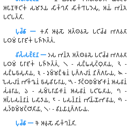
𑀆𑀧𑀸𑀡𑀓𑁄𑀝𑀺𑀓𑀁 𑀲𑀫𑀸𑀤𑀸𑀬 𑀲𑀺𑀓𑁆𑀔𑀢𑀺 𑀲𑀺𑀓𑁆𑀔𑀸𑀧𑀤𑁂𑀲𑀼, 𑀅𑀬𑀁 𑀪𑀦𑁆𑀢𑁂
𑀧𑀝𑀺𑀧𑀢𑁆𑀢𑀺.
𑀧𑀼𑀘𑁆𑀙𑀸 𑁋
𑀓𑀢𑀺 𑀆𑀯𑀼𑀲𑁄 𑀅𑀢𑁆𑀣𑀯𑀲𑁂 𑀧𑀝𑀺𑀘𑁆𑀘 𑀪𑀕𑀯𑀢𑀸
𑀧𑀞𑀫𑀁 𑀧𑀸𑀭𑀸𑀚𑀺𑀓𑀁 𑀧𑀜𑁆𑀜𑀢𑁆𑀢𑀁.
𑀯𑀺𑀲𑁆𑀲𑀚𑁆𑀚𑀦𑀸 𑁋
𑀤𑀲 𑀪𑀦𑁆𑀢𑁂 𑀅𑀢𑁆𑀣𑀯𑀲𑁂 𑀧𑀝𑀺𑀘𑁆𑀘 𑀪𑀕𑀯𑀢𑀸
𑀧𑀞𑀫𑀁 𑀧𑀸𑀭𑀸𑀚𑀺𑀓𑀁 𑀧𑀜𑁆𑀜𑀢𑁆𑀢𑀁, 𑁧 - 𑀲𑀗𑁆𑀖𑀲𑀼𑀝𑁆𑀞𑀼𑀢𑀸𑀬, 𑁨 -
𑀲𑀗𑁆𑀖𑀨𑀸𑀲𑀼𑀢𑀸𑀬, 𑁩 - 𑀤𑀼𑀫𑁆𑀫𑀗𑁆𑀓𑀽𑀦𑀁 𑀧𑀼𑀕𑁆𑀕𑀮𑀸𑀦𑀁 𑀦𑀺𑀕𑁆𑀕𑀳𑀸𑀬, 𑁪 -
𑀧𑁂𑀲𑀮𑀸𑀦𑀁 𑀪𑀺𑀓𑁆𑀔𑀽𑀦𑀁 𑀨𑀸𑀲𑀼𑀯𑀺𑀳𑀸𑀭𑀸𑀬, 𑁫 - 𑀤𑀺𑀝𑁆𑀞𑀥𑀫𑁆𑀫𑀺𑀓𑀸𑀦𑀁 𑀆𑀲𑀯𑀸𑀦𑀁
𑀲𑀁𑀯𑀭𑀸𑀬, 𑁬 - 𑀲𑀫𑁆𑀧𑀭𑀸𑀬𑀺𑀓𑀸𑀦𑀁 𑀆𑀲𑀯𑀸𑀦𑀁 𑀧𑀝𑀺𑀖𑀸𑀢𑀸𑀬, 𑁭 -
𑀅𑀧𑁆𑀧𑀲𑀦𑁆𑀦𑀸𑀦𑀁 𑀧𑀲𑀸𑀤𑀸𑀬, 𑁮 - 𑀧𑀲𑀦𑁆𑀦𑀸𑀦𑀁 𑀪𑀺𑀬𑁆𑀬𑁄𑀪𑀸𑀯𑀸𑀬, 𑁯 -
𑀲𑀤𑁆𑀥𑀫𑁆𑀫𑀝𑁆𑀞𑀺𑀢𑀺𑀬𑀸, 𑁧𑁦 - 𑀯𑀺𑀦𑀬𑀸𑀦𑀼𑀕𑁆𑀕𑀳𑀸𑀬.
𑀧𑀼𑀘𑁆𑀙𑀸 𑁋
𑀓𑁂
𑀆𑀯𑀼𑀲𑁄 𑀲𑀺𑀓𑁆𑀔𑀦𑁆𑀢𑀺.