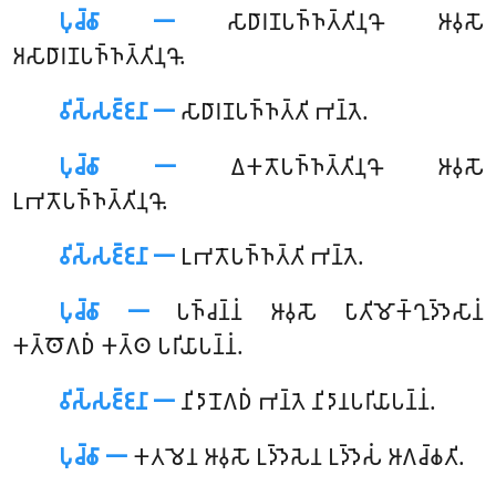
𑀧𑀼𑀘𑁆𑀙𑀸 𑁋
𑀲𑀸𑀥𑀸𑀭𑀡𑀧𑀜𑁆𑀜𑀢𑁆𑀢𑀺𑀦𑀼𑀔𑁄 𑀆𑀯𑀼𑀲𑁄
𑀅𑀲𑀸𑀥𑀸𑀭𑀡𑀧𑀜𑁆𑀜𑀢𑁆𑀢𑀺𑀦𑀼𑀔𑁄.
𑀯𑀺𑀲𑁆𑀲𑀚𑁆𑀚𑀦𑀸 𑁋
𑀲𑀸𑀥𑀸𑀭𑀡𑀧𑀜𑁆𑀜𑀢𑁆𑀢𑀺 𑀪𑀦𑁆𑀢𑁂.
𑀧𑀼𑀘𑁆𑀙𑀸 𑁋
𑀏𑀓𑀢𑁄𑀧𑀜𑁆𑀜𑀢𑁆𑀢𑀺𑀦𑀼𑀔𑁄 𑀆𑀯𑀼𑀲𑁄
𑀉𑀪𑀢𑁄𑀧𑀜𑁆𑀜𑀢𑁆𑀢𑀺𑀦𑀼𑀔𑁄.
𑀯𑀺𑀲𑁆𑀲𑀚𑁆𑀚𑀦𑀸 𑁋
𑀉𑀪𑀢𑁄𑀧𑀜𑁆𑀜𑀢𑁆𑀢𑀺 𑀪𑀦𑁆𑀢𑁂.
𑀧𑀼𑀘𑁆𑀙𑀸 𑁋
𑀧𑀜𑁆𑀘𑀦𑁆𑀦𑀁 𑀆𑀯𑀼𑀲𑁄 𑀧𑀸𑀢𑀺𑀫𑁄𑀓𑁆𑀔𑀼𑀤𑁆𑀤𑁂𑀲𑀸𑀦𑀁
𑀓𑀢𑁆𑀣𑁄𑀕𑀥𑀁 𑀓𑀢𑁆𑀣 𑀧𑀭𑀺𑀬𑀸𑀧𑀦𑁆𑀦𑀁.
𑀯𑀺𑀲𑁆𑀲𑀚𑁆𑀚𑀦𑀸 𑁋
𑀦𑀺𑀤𑀸𑀦𑁄𑀕𑀥𑀁
𑀪𑀦𑁆𑀢𑁂 𑀦𑀺𑀤𑀸𑀦𑀧𑀭𑀺𑀬𑀸𑀧𑀦𑁆𑀦𑀁.
𑀧𑀼𑀘𑁆𑀙𑀸 𑁋
𑀓𑀢𑀫𑁂𑀦 𑀆𑀯𑀼𑀲𑁄 𑀉𑀤𑁆𑀤𑁂𑀲𑁂𑀦 𑀉𑀤𑁆𑀤𑁂𑀲𑀁 𑀆𑀕𑀘𑁆𑀙𑀢𑀺.