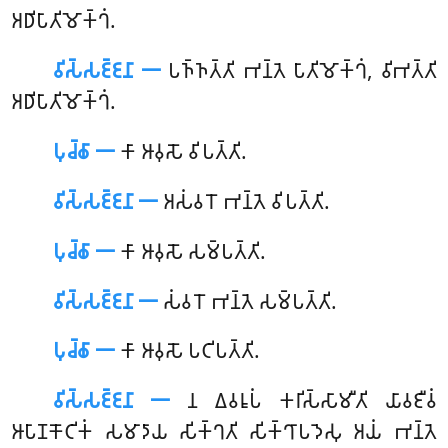
𑀅𑀥𑀺𑀧𑀸𑀢𑀺𑀫𑁄𑀓𑁆𑀔𑀁.
𑀯𑀺𑀲𑁆𑀲𑀚𑁆𑀚𑀦𑀸 𑁋
𑀧𑀜𑁆𑀜𑀢𑁆𑀢𑀺 𑀪𑀦𑁆𑀢𑁂 𑀧𑀸𑀢𑀺𑀫𑁄𑀓𑁆𑀔𑀁, 𑀯𑀺𑀪𑀢𑁆𑀢𑀺
𑀅𑀥𑀺𑀧𑀸𑀢𑀺𑀫𑁄𑀓𑁆𑀔𑀁.
𑀧𑀼𑀘𑁆𑀙𑀸 𑁋
𑀓𑀸 𑀆𑀯𑀼𑀲𑁄 𑀯𑀺𑀧𑀢𑁆𑀢𑀺.
𑀯𑀺𑀲𑁆𑀲𑀚𑁆𑀚𑀦𑀸 𑁋
𑀅𑀲𑀁𑀯𑀭𑁄 𑀪𑀦𑁆𑀢𑁂 𑀯𑀺𑀧𑀢𑁆𑀢𑀺.
𑀧𑀼𑀘𑁆𑀙𑀸 𑁋
𑀓𑀸
𑀆𑀯𑀼𑀲𑁄 𑀲𑀫𑁆𑀧𑀢𑁆𑀢𑀺.
𑀯𑀺𑀲𑁆𑀲𑀚𑁆𑀚𑀦𑀸 𑁋
𑀲𑀁𑀯𑀭𑁄 𑀪𑀦𑁆𑀢𑁂 𑀲𑀫𑁆𑀧𑀢𑁆𑀢𑀺.
𑀧𑀼𑀘𑁆𑀙𑀸 𑁋
𑀓𑀸 𑀆𑀯𑀼𑀲𑁄 𑀧𑀝𑀺𑀧𑀢𑁆𑀢𑀺.
𑀯𑀺𑀲𑁆𑀲𑀚𑁆𑀚𑀦𑀸 𑁋
𑀦 𑀏𑀯𑀭𑀽𑀧𑀁 𑀓𑀭𑀺𑀲𑁆𑀲𑀸𑀫𑀻𑀢𑀺 𑀬𑀸𑀯𑀚𑀻𑀯𑀁
𑀆𑀧𑀸𑀡𑀓𑁄𑀝𑀺𑀓𑀁 𑀲𑀫𑀸𑀤𑀸𑀬 𑀲𑀺𑀓𑁆𑀔𑀢𑀺 𑀲𑀺𑀓𑁆𑀔𑀸𑀧𑀤𑁂𑀲𑀼 𑀅𑀬𑀁 𑀪𑀦𑁆𑀢𑁂