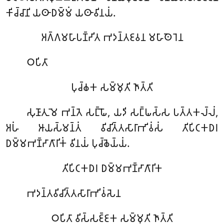
𑀓𑀺𑀘𑁆𑀘𑀸𑀦𑀺 𑀬𑀣𑀸𑀥𑀫𑁆𑀫𑀁 𑀬𑀣𑀸𑀯𑀺𑀦𑀬𑀁.
𑀅𑀕𑁆𑀕𑀫𑀳𑀸𑀧𑀡𑁆𑀟𑀺𑀢
𑀪𑀤𑀦𑁆𑀢𑀚𑀯𑀦 𑀫𑀳𑀸𑀣𑁂𑀭𑁂𑀦
𑀞𑀧𑀺𑀢𑀸
𑀧𑀼𑀘𑁆𑀙𑀓 𑀲𑀫𑁆𑀫𑀼𑀢𑀺 𑀜𑀸𑀢𑁆𑀢𑀺
𑀲𑀼𑀡𑀸𑀢𑀼 𑀫𑁂 𑀪𑀦𑁆𑀢𑁂 𑀲𑀗𑁆𑀖𑁄, 𑀬𑀤𑀺 𑀲𑀗𑁆𑀖𑀲𑁆𑀲 𑀧𑀢𑁆𑀢𑀓𑀮𑁆𑀮𑀁,
𑀅𑀳𑀁 𑀆𑀬𑀲𑁆𑀫𑀦𑁆𑀢𑀁 𑀯𑀺𑀘𑀺𑀢𑁆𑀢𑀲𑀸𑀭𑀸𑀪𑀺𑀯𑀁𑀲𑀁 𑀢𑀺𑀧𑀺𑀝𑀓𑀥𑀭
𑀥𑀫𑁆𑀫𑀪𑀡𑁆𑀟𑀸𑀕𑀸𑀭𑀺𑀓𑀁 𑀯𑀺𑀦𑀬𑀁 𑀧𑀼𑀘𑁆𑀙𑁂𑀬𑁆𑀬𑀁.
𑀢𑀺𑀧𑀺𑀝𑀓𑀥𑀭 𑀥𑀫𑁆𑀫𑀪𑀡𑁆𑀟𑀸𑀕𑀸𑀭𑀺𑀓
𑀪𑀤𑀦𑁆𑀢𑀯𑀺𑀘𑀺𑀢𑁆𑀢𑀲𑀸𑀭𑀸𑀪𑀺𑀯𑀁𑀲𑁂𑀦
𑀞𑀧𑀺𑀢𑀸 𑀯𑀺𑀲𑁆𑀲𑀚𑁆𑀚𑀓 𑀲𑀫𑁆𑀫𑀼𑀢𑀺 𑀜𑀸𑀢𑁆𑀢𑀺