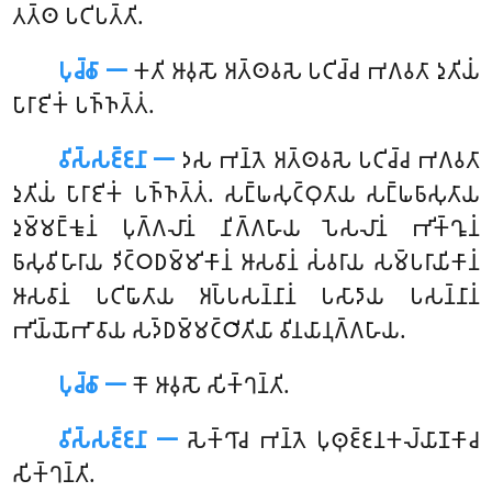
𑀢𑀢𑁆𑀣 𑀧𑀝𑀺𑀧𑀢𑁆𑀢𑀺.
𑀧𑀼𑀘𑁆𑀙𑀸 𑁋
𑀓𑀢𑀺 𑀆𑀯𑀼𑀲𑁄 𑀅𑀢𑁆𑀣𑀯𑀲𑁂 𑀧𑀝𑀺𑀘𑁆𑀘 𑀪𑀕𑀯𑀢𑀸 𑀤𑀼𑀢𑀺𑀬𑀁
𑀧𑀸𑀭𑀸𑀚𑀺𑀓𑀁 𑀧𑀜𑁆𑀜𑀢𑁆𑀢𑀁.
𑀯𑀺𑀲𑁆𑀲𑀚𑁆𑀚𑀦𑀸 𑁋
𑀤𑀲 𑀪𑀦𑁆𑀢𑁂 𑀅𑀢𑁆𑀣𑀯𑀲𑁂 𑀧𑀝𑀺𑀘𑁆𑀘 𑀪𑀕𑀯𑀢𑀸
𑀤𑀼𑀢𑀺𑀬𑀁 𑀧𑀸𑀭𑀸𑀚𑀺𑀓𑀁 𑀧𑀜𑁆𑀜𑀢𑁆𑀢𑀁. 𑀲𑀗𑁆𑀖𑀲𑀼𑀝𑁆𑀞𑀼𑀢𑀸𑀬 𑀲𑀗𑁆𑀖𑀨𑀸𑀲𑀼𑀢𑀸𑀬
𑀤𑀼𑀫𑁆𑀫𑀗𑁆𑀓𑀽𑀦𑀁 𑀧𑀼𑀕𑁆𑀕𑀮𑀸𑀦𑀁 𑀦𑀺𑀕𑁆𑀕𑀳𑀸𑀬 𑀧𑁂𑀲𑀮𑀸𑀦𑀁 𑀪𑀺𑀓𑁆𑀔𑀽𑀦𑀁
𑀨𑀸𑀲𑀼𑀯𑀺𑀳𑀸𑀭𑀸𑀬 𑀤𑀺𑀝𑁆𑀞𑀥𑀫𑁆𑀫𑀺𑀓𑀸𑀦𑀁 𑀆𑀲𑀯𑀸𑀦𑀁 𑀲𑀁𑀯𑀭𑀸𑀬 𑀲𑀫𑁆𑀧𑀭𑀸𑀬𑀺𑀓𑀸𑀦𑀁
𑀆𑀲𑀯𑀸𑀦𑀁 𑀧𑀝𑀺𑀖𑀸𑀢𑀸𑀬 𑀅𑀧𑁆𑀧𑀲𑀦𑁆𑀦𑀸𑀦𑀁 𑀧𑀲𑀸𑀤𑀸𑀬 𑀧𑀲𑀦𑁆𑀦𑀸𑀦𑀁
𑀪𑀺𑀬𑁆𑀬𑁄𑀪𑀸𑀯𑀸𑀬 𑀲𑀤𑁆𑀥𑀫𑁆𑀫𑀝𑁆𑀞𑀺𑀢𑀺𑀬𑀸 𑀯𑀺𑀦𑀬𑀸𑀦𑀼𑀕𑁆𑀕𑀳𑀸𑀬.
𑀧𑀼𑀘𑁆𑀙𑀸 𑁋
𑀓𑁄
𑀆𑀯𑀼𑀲𑁄 𑀲𑀺𑀓𑁆𑀔𑀦𑁆𑀢𑀺.
𑀯𑀺𑀲𑁆𑀲𑀚𑁆𑀚𑀦𑀸 𑁋
𑀲𑁂𑀓𑁆𑀔𑀸𑀘 𑀪𑀦𑁆𑀢𑁂 𑀧𑀼𑀣𑀼𑀚𑁆𑀚𑀦𑀓𑀮𑁆𑀬𑀸𑀡𑀓𑀸𑀘
𑀲𑀺𑀓𑁆𑀔𑀦𑁆𑀢𑀺.