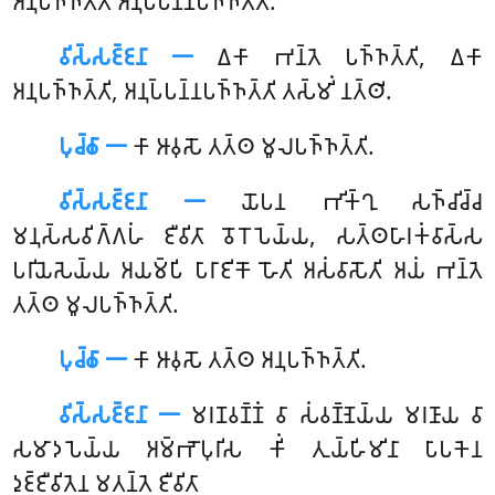
𑀅𑀦𑀼𑀧𑀜𑁆𑀜𑀢𑁆𑀢𑀺 𑀅𑀦𑀼𑀧𑁆𑀧𑀦𑁆𑀦𑀧𑀜𑁆𑀜𑀢𑁆𑀢𑀺.
𑀯𑀺𑀲𑁆𑀲𑀚𑁆𑀚𑀦𑀸 𑁋
𑀏𑀓𑀸 𑀪𑀦𑁆𑀢𑁂 𑀧𑀜𑁆𑀜𑀢𑁆𑀢𑀺, 𑀏𑀓𑀸
𑀅𑀦𑀼𑀧𑀜𑁆𑀜𑀢𑁆𑀢𑀺, 𑀅𑀦𑀼𑀧𑁆𑀧𑀦𑁆𑀦𑀧𑀜𑁆𑀜𑀢𑁆𑀢𑀺 𑀢𑀲𑁆𑀫𑀺𑀁 𑀦𑀢𑁆𑀣𑀺.
𑀧𑀼𑀘𑁆𑀙𑀸 𑁋
𑀓𑀸 𑀆𑀯𑀼𑀲𑁄 𑀢𑀢𑁆𑀣 𑀫𑀽𑀮𑀧𑀜𑁆𑀜𑀢𑁆𑀢𑀺.
𑀯𑀺𑀲𑁆𑀲𑀚𑁆𑀚𑀦𑀸 𑁋
𑀬𑁄𑀧𑀦 𑀪𑀺𑀓𑁆𑀔𑀼 𑀲𑀜𑁆𑀘𑀺𑀘𑁆𑀘
𑀫𑀦𑀼𑀲𑁆𑀲𑀯𑀺𑀕𑁆𑀕𑀳𑀁 𑀚𑀻𑀯𑀺𑀢𑀸 𑀯𑁄𑀭𑁄𑀧𑁂𑀬𑁆𑀬, 𑀲𑀢𑁆𑀣𑀳𑀸𑀭𑀓𑀁𑀯𑀸𑀲𑁆𑀲
𑀧𑀭𑀺𑀬𑁂𑀲𑁂𑀬𑁆𑀬 𑀅𑀬𑀫𑁆𑀧𑀺 𑀧𑀸𑀭𑀸𑀚𑀺𑀓𑁄 𑀳𑁄𑀢𑀺 𑀅𑀲𑀁𑀯𑀸𑀲𑁄𑀢𑀺 𑀅𑀬𑀁 𑀪𑀦𑁆𑀢𑁂
𑀢𑀢𑁆𑀣 𑀫𑀽𑀮𑀧𑀜𑁆𑀜𑀢𑁆𑀢𑀺.
𑀧𑀼𑀘𑁆𑀙𑀸 𑁋
𑀓𑀸 𑀆𑀯𑀼𑀲𑁄 𑀢𑀢𑁆𑀣 𑀅𑀦𑀼𑀧𑀜𑁆𑀜𑀢𑁆𑀢𑀺.
𑀯𑀺𑀲𑁆𑀲𑀚𑁆𑀚𑀦𑀸 𑁋
𑀫𑀭𑀡𑀯𑀡𑁆𑀡𑀁 𑀯𑀸 𑀲𑀁𑀯𑀡𑁆𑀡𑁂𑀬𑁆𑀬 𑀫𑀭𑀡𑀸𑀬 𑀯𑀸
𑀲𑀫𑀸𑀤𑀧𑁂𑀬𑁆𑀬 𑀅𑀫𑁆𑀪𑁄𑀧𑀼𑀭𑀺𑀲 𑀓𑀺𑀁 𑀢𑀼𑀬𑁆𑀳𑀺𑀫𑀺𑀦𑀸 𑀧𑀸𑀧𑀓𑁂𑀦
𑀤𑀼𑀚𑁆𑀚𑀻𑀯𑀺𑀢𑁂𑀦 𑀫𑀢𑀦𑁆𑀢𑁂 𑀚𑀻𑀯𑀺𑀢𑀸