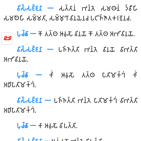
𑀯𑀺𑀲𑁆𑀲𑀚𑁆𑀚𑀦𑀸 𑁋
𑀲𑀢𑁆𑀢𑀸𑀦𑀁 𑀪𑀦𑁆𑀢𑁂 𑀲𑀫𑀣𑀸𑀦𑀁 𑀤𑁆𑀯𑀻𑀳𑀺
𑀲𑀫𑀣𑁂𑀳𑀺 𑀲𑀫𑁆𑀫𑀢𑀺, 𑀲𑀫𑁆𑀫𑀼𑀔𑀸 𑀯𑀺𑀦𑀬𑁂𑀦𑀘 𑀧𑀝𑀺𑀜𑁆𑀜𑀸𑀢𑀓𑀭𑀡𑁂𑀦𑀘.
𑀧𑀼𑀘𑁆𑀙𑀸 𑁋
𑀓𑁄 𑀢𑀢𑁆𑀣 𑀆𑀯𑀼𑀲𑁄 𑀯𑀺𑀦𑀬𑁄 𑀓𑁄 𑀢𑀢𑁆𑀣 𑀅𑀪𑀺𑀯𑀺𑀦𑀬𑁄.
📜
𑀯𑀺𑀲𑁆𑀲𑀚𑁆𑀚𑀦𑀸 𑁋
𑀧𑀜𑁆𑀜𑀢𑁆𑀢𑀺 𑀪𑀦𑁆𑀢𑁂 𑀯𑀺𑀦𑀬𑁄 𑀯𑀺𑀪𑀢𑁆𑀢𑀺
𑀅𑀪𑀺𑀯𑀺𑀦𑀬𑁄.
𑀧𑀼𑀘𑁆𑀙𑀸 𑁋
𑀓𑀺𑀁 𑀆𑀯𑀼𑀲𑁄 𑀢𑀢𑁆𑀣 𑀧𑀸𑀢𑀺𑀫𑁄𑀓𑁆𑀔𑀁 𑀓𑀺𑀁
𑀅𑀥𑀺𑀧𑀸𑀢𑀺𑀫𑁄𑀓𑁆𑀔𑀁.
𑀯𑀺𑀲𑁆𑀲𑀚𑁆𑀚𑀦𑀸 𑁋
𑀧𑀜𑁆𑀜𑀢𑁆𑀢𑀺 𑀪𑀦𑁆𑀢𑁂 𑀧𑀸𑀢𑀺𑀫𑁄𑀓𑁆𑀔𑀁 𑀯𑀺𑀪𑀢𑁆𑀢𑀺
𑀅𑀥𑀺𑀧𑀸𑀢𑀺𑀫𑁄𑀓𑁆𑀔𑀁.
𑀧𑀼𑀘𑁆𑀙𑀸 𑁋
𑀓𑀸
𑀆𑀯𑀼𑀲𑁄 𑀯𑀺𑀧𑀢𑁆𑀢𑀺.