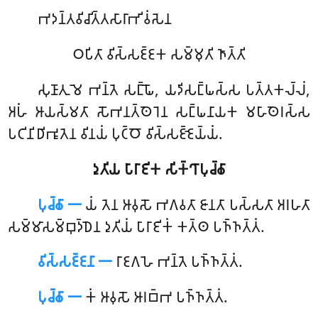
𑀪𑀤𑀦𑁆𑀢𑀯𑀺𑀘𑀺𑀢𑁆𑀢𑀲𑀸𑀭𑀸𑀪𑀺𑀯𑀁𑀲𑁂𑀦
𑀞𑀧𑀺𑀢𑀸 𑀯𑀺𑀲𑁆𑀲𑀚𑁆𑀚𑀓 𑀲𑀫𑁆𑀫𑀼𑀢𑀺 𑀜𑀸𑀢𑁆𑀢𑀺
𑀲𑀼𑀡𑀸𑀢𑀼
𑀫𑁂 𑀪𑀦𑁆𑀢𑁂 𑀲𑀗𑁆𑀖𑁄, 𑀬𑀤𑀺𑀲𑀗𑁆𑀖𑀲𑁆𑀲 𑀧𑀢𑁆𑀢𑀓𑀮𑁆𑀮𑀁,
𑀅𑀳𑀁 𑀆𑀬𑀲𑁆𑀫𑀢𑀸 𑀲𑁄𑀪𑀦𑀢𑁆𑀣𑁂𑀭𑁂𑀦 𑀲𑀗𑁆𑀖𑀦𑀸𑀬𑀓 𑀫𑀳𑀸𑀣𑁂𑀭𑀲𑁆𑀲
𑀧𑀝𑀺𑀦𑀺𑀥𑀺𑀪𑀽𑀢𑁂𑀦 𑀯𑀺𑀦𑀬𑀁 𑀧𑀼𑀝𑁆𑀞𑁄 𑀯𑀺𑀲𑁆𑀲𑀚𑁆𑀚𑁂𑀬𑁆𑀬𑀁.
𑀤𑀼𑀢𑀺𑀬 𑀧𑀸𑀭𑀸𑀚𑀺𑀓 𑀲𑀺𑀓𑁆𑀔𑀸𑀧𑀼𑀘𑁆𑀙𑀸
𑀧𑀼𑀘𑁆𑀙𑀸 𑁋
𑀬𑀁
𑀢𑁂𑀦 𑀆𑀯𑀼𑀲𑁄 𑀪𑀕𑀯𑀢𑀸 𑀚𑀸𑀦𑀢𑀸 𑀧𑀲𑁆𑀲𑀢𑀸 𑀅𑀭𑀳𑀢𑀸
𑀲𑀫𑁆𑀫𑀸𑀲𑀫𑁆𑀩𑀼𑀤𑁆𑀥𑁂𑀦 𑀤𑀼𑀢𑀺𑀬𑀁 𑀧𑀸𑀭𑀸𑀚𑀺𑀓𑀁 𑀓𑀢𑁆𑀣 𑀧𑀜𑁆𑀜𑀢𑁆𑀢𑀁.
𑀯𑀺𑀲𑁆𑀲𑀚𑁆𑀚𑀦𑀸 𑁋
𑀭𑀸𑀚𑀕𑀳𑁂 𑀪𑀦𑁆𑀢𑁂 𑀧𑀜𑁆𑀜𑀢𑁆𑀢𑀁.
𑀧𑀼𑀘𑁆𑀙𑀸 𑁋
𑀓𑀁 𑀆𑀯𑀼𑀲𑁄 𑀆𑀭𑀩𑁆𑀪 𑀧𑀜𑁆𑀜𑀢𑁆𑀢𑀁.