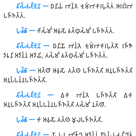
𑀯𑀺𑀲𑁆𑀲𑀚𑁆𑀚𑀦𑀸 𑁋
𑀥𑀦𑀺𑀬𑀁 𑀪𑀦𑁆𑀢𑁂 𑀓𑀼𑀫𑁆𑀪𑀓𑀸𑀭𑀧𑀼𑀢𑁆𑀢𑀁 𑀆𑀭𑀩𑁆𑀪
𑀧𑀜𑁆𑀜𑀢𑁆𑀢𑀁.
𑀧𑀼𑀘𑁆𑀙𑀸 𑁋
𑀓𑀺𑀲𑁆𑀫𑀺𑀁 𑀆𑀯𑀼𑀲𑁄 𑀯𑀢𑁆𑀣𑀼𑀲𑁆𑀫𑀺𑀁 𑀧𑀜𑁆𑀜𑀢𑁆𑀢𑀁.
𑀯𑀺𑀲𑁆𑀲𑀚𑁆𑀚𑀦𑀸 𑁋
𑀥𑀦𑀺𑀬𑁄 𑀪𑀦𑁆𑀢𑁂 𑀓𑀼𑀫𑁆𑀪𑀓𑀸𑀭𑀧𑀼𑀢𑁆𑀢𑁄 𑀭𑀜𑁆𑀜𑁄
𑀤𑀸𑀭𑀽𑀦𑀺 𑀅𑀤𑀺𑀦𑁆𑀦𑀁 𑀆𑀤𑀺𑀬𑀺, 𑀢𑀲𑁆𑀫𑀺𑀁 𑀯𑀢𑁆𑀣𑀼𑀲𑁆𑀫𑀺𑀁 𑀧𑀜𑁆𑀜𑀢𑁆𑀢𑀁.
𑀧𑀼𑀘𑁆𑀙𑀸 𑁋
𑀅𑀢𑁆𑀣𑀺
𑀆𑀯𑀼𑀲𑁄 𑀢𑀢𑁆𑀣 𑀧𑀜𑁆𑀜𑀢𑁆𑀢𑀺 𑀅𑀦𑀼𑀧𑀜𑁆𑀜𑀢𑁆𑀢𑀺
𑀅𑀦𑀼𑀧𑁆𑀧𑀦𑁆𑀦𑀧𑀜𑁆𑀜𑀢𑁆𑀢𑀺.
𑀯𑀺𑀲𑁆𑀲𑀚𑁆𑀚𑀦𑀸 𑁋
𑀏𑀓𑀸 𑀪𑀦𑁆𑀢𑁂 𑀧𑀜𑁆𑀜𑀢𑁆𑀢𑀺 𑀏𑀓𑀸
𑀅𑀦𑀼𑀧𑀜𑁆𑀜𑀢𑁆𑀢𑀺 𑀅𑀦𑀼𑀧𑁆𑀧𑀦𑁆𑀦𑀧𑀜𑁆𑀜𑀢𑁆𑀢𑀺 𑀢𑀲𑁆𑀫𑀺𑀁 𑀦𑀢𑁆𑀣𑀺.
𑀧𑀼𑀘𑁆𑀙𑀸 𑁋
𑀓𑀸 𑀆𑀯𑀼𑀲𑁄 𑀢𑀢𑁆𑀣 𑀫𑀽𑀮𑀧𑀜𑁆𑀜𑀢𑁆𑀢𑀺.
𑀯𑀺𑀲𑁆𑀲𑀚𑁆𑀚𑀦𑀸 𑁋
𑀬𑁄 𑀧𑀦 𑀪𑀺𑀓𑁆𑀔𑀼 𑀅𑀤𑀺𑀦𑁆𑀦𑀁 𑀣𑁂𑀬𑁆𑀬𑀲𑀗𑁆𑀔𑀸𑀢𑀁