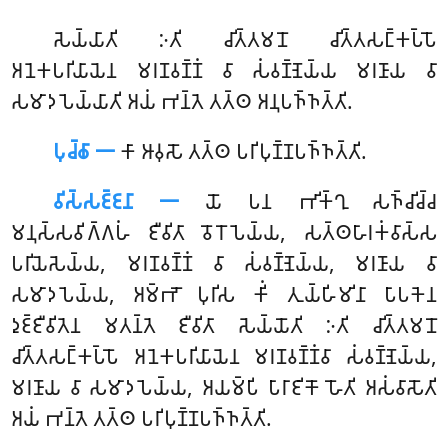
𑀲𑁂𑀬𑁆𑀬𑀸𑀢𑀺
𑀇𑀢𑀺 𑀘𑀺𑀢𑁆𑀢𑀫𑀦𑁄 𑀘𑀺𑀢𑁆𑀢𑀲𑀗𑁆𑀓𑀧𑁆𑀧𑁄
𑀅𑀦𑁂𑀓𑀧𑀭𑀺𑀬𑀸𑀬𑁂𑀦 𑀫𑀭𑀡𑀯𑀡𑁆𑀡𑀁 𑀯𑀸 𑀲𑀁𑀯𑀡𑁆𑀡𑁂𑀬𑁆𑀬 𑀫𑀭𑀡𑀸𑀬 𑀯𑀸
𑀲𑀫𑀸𑀤𑀧𑁂𑀬𑁆𑀬𑀸𑀢𑀺 𑀅𑀬𑀁 𑀪𑀦𑁆𑀢𑁂 𑀢𑀢𑁆𑀣 𑀅𑀦𑀼𑀧𑀜𑁆𑀜𑀢𑁆𑀢𑀺.
𑀧𑀼𑀘𑁆𑀙𑀸 𑁋
𑀓𑀸 𑀆𑀯𑀼𑀲𑁄 𑀢𑀢𑁆𑀣 𑀧𑀭𑀺𑀧𑀼𑀡𑁆𑀡𑀧𑀜𑁆𑀜𑀢𑁆𑀢𑀺.
𑀯𑀺𑀲𑁆𑀲𑀚𑁆𑀚𑀦𑀸 𑁋
𑀬𑁄 𑀧𑀦 𑀪𑀺𑀓𑁆𑀔𑀼 𑀲𑀜𑁆𑀘𑀺𑀘𑁆𑀘
𑀫𑀦𑀼𑀲𑁆𑀲𑀯𑀺𑀕𑁆𑀕𑀳𑀁 𑀚𑀻𑀯𑀺𑀢𑀸 𑀯𑁄𑀭𑁄𑀧𑁂𑀬𑁆𑀬, 𑀲𑀢𑁆𑀣𑀳𑀸𑀭𑀓𑀁𑀯𑀸𑀲𑁆𑀲
𑀧𑀭𑀺𑀬𑁂𑀲𑁂𑀬𑁆𑀬, 𑀫𑀭𑀡𑀯𑀡𑁆𑀡𑀁 𑀯𑀸 𑀲𑀁𑀯𑀡𑁆𑀡𑁂𑀬𑁆𑀬, 𑀫𑀭𑀡𑀸𑀬 𑀯𑀸
𑀲𑀫𑀸𑀤𑀧𑁂𑀬𑁆𑀬, 𑀅𑀫𑁆𑀪𑁄 𑀧𑀼𑀭𑀺𑀲 𑀓𑀺𑀁 𑀢𑀼𑀬𑁆𑀳𑀺𑀫𑀺𑀦𑀸 𑀧𑀸𑀧𑀓𑁂𑀦
𑀤𑀼𑀚𑁆𑀚𑀻𑀯𑀺𑀢𑁂𑀦 𑀫𑀢𑀦𑁆𑀢𑁂 𑀚𑀻𑀯𑀺𑀢𑀸 𑀲𑁂𑀬𑁆𑀬𑁄𑀢𑀺 𑀇𑀢𑀺 𑀘𑀺𑀢𑁆𑀢𑀫𑀦𑁄
𑀘𑀺𑀢𑁆𑀢𑀲𑀗𑁆𑀓𑀧𑁆𑀧𑁄 𑀅𑀦𑁂𑀓𑀧𑀭𑀺𑀬𑀸𑀬𑁂𑀦 𑀫𑀭𑀡𑀯𑀡𑁆𑀡𑀁𑀯𑀸 𑀲𑀁𑀯𑀡𑁆𑀡𑁂𑀬𑁆𑀬,
𑀫𑀭𑀡𑀸𑀬 𑀯𑀸 𑀲𑀫𑀸𑀤𑀧𑁂𑀬𑁆𑀬, 𑀅𑀬𑀫𑁆𑀧𑀺 𑀧𑀸𑀭𑀸𑀚𑀺𑀓𑁄 𑀳𑁄𑀢𑀺 𑀅𑀲𑀁𑀯𑀸𑀲𑁄𑀢𑀺
𑀅𑀬𑀁 𑀪𑀦𑁆𑀢𑁂 𑀢𑀢𑁆𑀣 𑀧𑀭𑀺𑀧𑀼𑀡𑁆𑀡𑀧𑀜𑁆𑀜𑀢𑁆𑀢𑀺.