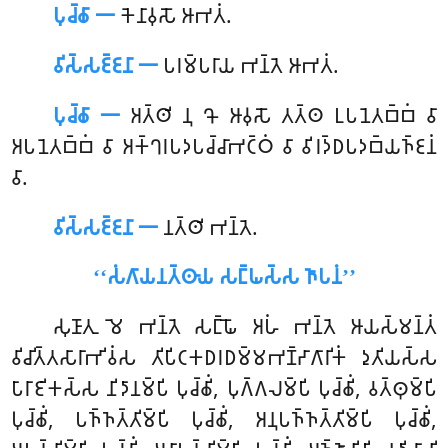
𑀧𑀼𑀘𑁆𑀙𑀸 𑁋
𑀓𑁂𑀦𑀸𑀯𑀼𑀲𑁄
𑀆𑀪𑀢𑀁.
𑀯𑀺𑀲𑁆𑀲𑀚𑁆𑀚𑀦𑀸 𑁋
𑀧𑀭𑀫𑁆𑀧𑀭𑀸𑀬 𑀪𑀦𑁆𑀢𑁂 𑀆𑀪𑀢𑀁.
𑀧𑀼𑀘𑁆𑀙𑀸 𑁋
𑀅𑀢𑁆𑀣𑀺 𑀦𑀼 𑀔𑁄 𑀆𑀯𑀼𑀲𑁄 𑀢𑀢𑁆𑀣 𑀉𑀧𑀦𑁂𑀢𑀩𑁆𑀩𑀁 𑀯𑀸
𑀅𑀧𑀦𑁂𑀢𑀩𑁆𑀩𑀁 𑀯𑀸 𑀅𑀓𑁆𑀔𑀭𑀧𑀤𑀧𑀘𑁆𑀘𑀸𑀪𑀝𑁆𑀞𑀁 𑀯𑀸 𑀯𑀺𑀭𑀤𑁆𑀥𑀧𑀤𑀩𑁆𑀬𑀜𑁆𑀚𑀦𑀁
𑀯𑀸.
𑀯𑀺𑀲𑁆𑀲𑀚𑁆𑀚𑀦𑀸 𑁋
𑀦𑀢𑁆𑀣𑀺 𑀪𑀦𑁆𑀢𑁂.
‘‘𑀲𑀁𑀕𑀸𑀬𑀦𑀢𑁆𑀣𑀸𑀬 𑀲𑀗𑁆𑀖𑀲𑁆𑀲 𑀜𑀸𑀧𑀦𑀁’’
𑀲𑀼𑀡𑀸𑀢𑀼
𑀫𑁂 𑀪𑀦𑁆𑀢𑁂 𑀲𑀗𑁆𑀖𑁄 𑀅𑀳𑀁 𑀪𑀦𑁆𑀢𑁂 𑀆𑀬𑀲𑁆𑀫𑀦𑁆𑀢𑀁
𑀯𑀺𑀘𑀺𑀢𑁆𑀢𑀲𑀸𑀭𑀸𑀪𑀺𑀯𑀁𑀲 𑀢𑀺𑀧𑀺𑀝𑀓𑀥𑀭𑀥𑀫𑁆𑀫𑀪𑀡𑁆𑀟𑀸𑀕𑀸𑀭𑀺𑀓𑀁 𑀤𑀼𑀢𑀺𑀬𑀲𑁆𑀲
𑀧𑀸𑀭𑀸𑀚𑀺𑀓𑀲𑁆𑀲 𑀦𑀺𑀤𑀸𑀦𑀫𑁆𑀧𑀺 𑀧𑀼𑀘𑁆𑀙𑀺𑀁, 𑀧𑀼𑀕𑁆𑀕𑀮𑀫𑁆𑀧𑀺 𑀧𑀼𑀘𑁆𑀙𑀺𑀁, 𑀯𑀢𑁆𑀣𑀼𑀫𑁆𑀧𑀺
𑀧𑀼𑀘𑁆𑀙𑀺𑀁, 𑀧𑀜𑁆𑀜𑀢𑁆𑀢𑀺𑀫𑁆𑀧𑀺 𑀧𑀼𑀘𑁆𑀙𑀺𑀁, 𑀅𑀦𑀼𑀧𑀜𑁆𑀜𑀢𑁆𑀢𑀺𑀫𑁆𑀧𑀺 𑀧𑀼𑀘𑁆𑀙𑀺𑀁,