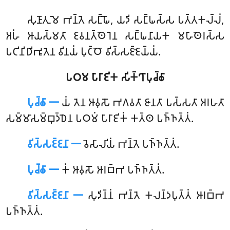
𑀲𑀼𑀡𑀸𑀢𑀼 𑀫𑁂 𑀪𑀦𑁆𑀢𑁂 𑀲𑀗𑁆𑀖𑁄, 𑀬𑀤𑀺 𑀲𑀗𑁆𑀖𑀲𑁆𑀲 𑀧𑀢𑁆𑀢𑀓𑀮𑁆𑀮𑀁,
𑀅𑀳𑀁 𑀆𑀬𑀲𑁆𑀫𑀢𑀸 𑀚𑀯𑀦𑀢𑁆𑀣𑁂𑀭𑁂𑀦 𑀲𑀗𑁆𑀖𑀦𑀸𑀬𑀓 𑀫𑀳𑀸𑀣𑁂𑀭𑀲𑁆𑀲
𑀧𑀝𑀺𑀦𑀺𑀥𑀺𑀪𑀽𑀢𑁂𑀦 𑀯𑀺𑀦𑀬𑀁 𑀧𑀼𑀝𑁆𑀞𑁄 𑀯𑀺𑀲𑁆𑀲𑀚𑁆𑀚𑁂𑀬𑁆𑀬𑀁.
𑀧𑀞𑀫 𑀧𑀸𑀭𑀸𑀚𑀺𑀓 𑀲𑀺𑀓𑁆𑀔𑀸𑀧𑀼𑀘𑁆𑀙𑀸
𑀧𑀼𑀘𑁆𑀙𑀸 𑁋
𑀬𑀁
𑀢𑁂𑀦 𑀆𑀯𑀼𑀲𑁄 𑀪𑀕𑀯𑀢𑀸 𑀚𑀸𑀦𑀢𑀸 𑀧𑀲𑁆𑀲𑀢𑀸 𑀅𑀭𑀳𑀢𑀸
𑀲𑀫𑁆𑀫𑀸𑀲𑀫𑁆𑀩𑀼𑀤𑁆𑀥𑁂𑀦 𑀧𑀞𑀫𑀁 𑀧𑀸𑀭𑀸𑀚𑀺𑀓𑀁 𑀓𑀢𑁆𑀣 𑀧𑀜𑁆𑀜𑀢𑁆𑀢𑀁.
𑀯𑀺𑀲𑁆𑀲𑀚𑁆𑀚𑀦𑀸 𑁋
𑀯𑁂𑀲𑀸𑀮𑀺𑀬𑀁 𑀪𑀦𑁆𑀢𑁂 𑀧𑀜𑁆𑀜𑀢𑁆𑀢𑀁.
𑀧𑀼𑀘𑁆𑀙𑀸 𑁋
𑀓𑀁 𑀆𑀯𑀼𑀲𑁄 𑀆𑀭𑀩𑁆𑀪 𑀧𑀜𑁆𑀜𑀢𑁆𑀢𑀁.
𑀯𑀺𑀲𑁆𑀲𑀚𑁆𑀚𑀦𑀸 𑁋
𑀲𑀼𑀤𑀺𑀦𑁆𑀦𑀁 𑀪𑀦𑁆𑀢𑁂 𑀓𑀮𑀦𑁆𑀤𑀧𑀼𑀢𑁆𑀢𑀁 𑀆𑀭𑀩𑁆𑀪
𑀧𑀜𑁆𑀜𑀢𑁆𑀢𑀁.