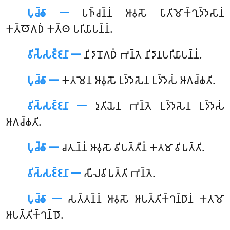
𑀧𑀼𑀘𑁆𑀙𑀸 𑁋
𑀧𑀜𑁆𑀘𑀦𑁆𑀦𑀁 𑀆𑀯𑀼𑀲𑁄 𑀧𑀸𑀢𑀺𑀫𑁄𑀓𑁆𑀔𑀼𑀤𑁆𑀤𑁂𑀲𑀸𑀦𑀁
𑀓𑀢𑁆𑀣𑁄𑀕𑀥𑀁 𑀓𑀢𑁆𑀣 𑀧𑀭𑀺𑀬𑀸𑀧𑀦𑁆𑀦𑀁.
𑀯𑀺𑀲𑁆𑀲𑀚𑁆𑀚𑀦𑀸 𑁋
𑀦𑀺𑀤𑀸𑀦𑁄𑀕𑀥𑀁 𑀪𑀦𑁆𑀢𑁂 𑀦𑀺𑀤𑀸𑀦𑀧𑀭𑀺𑀬𑀸𑀧𑀦𑁆𑀦𑀁.
𑀧𑀼𑀘𑁆𑀙𑀸 𑁋
𑀓𑀢𑀫𑁂𑀦
𑀆𑀯𑀼𑀲𑁄 𑀉𑀤𑁆𑀤𑁂𑀲𑁂𑀦 𑀉𑀤𑁆𑀤𑁂𑀲𑀁 𑀆𑀕𑀘𑁆𑀙𑀢𑀺.
𑀯𑀺𑀲𑁆𑀲𑀚𑁆𑀚𑀦𑀸 𑁋
𑀤𑀼𑀢𑀺𑀬𑁂𑀦 𑀪𑀦𑁆𑀢𑁂 𑀉𑀤𑁆𑀤𑁂𑀲𑁂𑀦 𑀉𑀤𑁆𑀤𑁂𑀲𑀁
𑀆𑀕𑀘𑁆𑀙𑀢𑀺.
𑀧𑀼𑀘𑁆𑀙𑀸 𑁋
𑀘𑀢𑀼𑀦𑁆𑀦𑀁 𑀆𑀯𑀼𑀲𑁄 𑀯𑀺𑀧𑀢𑁆𑀢𑀻𑀦𑀁 𑀓𑀢𑀫𑀸 𑀯𑀺𑀧𑀢𑁆𑀢𑀺.
𑀯𑀺𑀲𑁆𑀲𑀚𑁆𑀚𑀦𑀸 𑁋
𑀲𑀻𑀮𑀯𑀺𑀧𑀢𑁆𑀢𑀺 𑀪𑀦𑁆𑀢𑁂.
𑀧𑀼𑀘𑁆𑀙𑀸 𑁋
𑀲𑀢𑁆𑀢𑀦𑁆𑀦𑀁 𑀆𑀯𑀼𑀲𑁄 𑀆𑀧𑀢𑁆𑀢𑀺𑀓𑁆𑀔𑀦𑁆𑀥𑀸𑀦𑀁 𑀓𑀢𑀫𑁄
𑀆𑀧𑀢𑁆𑀢𑀺𑀓𑁆𑀔𑀦𑁆𑀥𑁄.