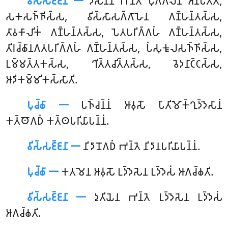
𑀯𑀺𑀲𑁆𑀲𑀚𑁆𑀚𑀦𑀸 𑁋
𑀤𑀲𑀦𑁆𑀦𑀁 𑀪𑀦𑁆𑀢𑁂 𑀧𑀼𑀕𑁆𑀕𑀮𑀸𑀦𑀁 𑀅𑀦𑀸𑀧𑀢𑁆𑀢𑀺,
𑀲𑀓𑀲𑀜𑁆𑀜𑀺𑀲𑁆𑀲, 𑀯𑀺𑀲𑁆𑀲𑀸𑀲𑀕𑁆𑀕𑀸𑀳𑁂𑀦 𑀕𑀡𑁆𑀳𑀦𑁆𑀢𑀲𑁆𑀲,
𑀢𑀸𑀯𑀓𑀸𑀮𑀺𑀓𑀁 𑀕𑀡𑁆𑀳𑀦𑁆𑀢𑀲𑁆𑀲, 𑀧𑁂𑀢𑀧𑀭𑀺𑀕𑁆𑀕𑀳𑀁 𑀕𑀡𑁆𑀳𑀦𑁆𑀢𑀲𑁆𑀲,
𑀢𑀺𑀭𑀘𑁆𑀙𑀸𑀦𑀕𑀢𑀧𑀭𑀺𑀕𑁆𑀕𑀳𑀁 𑀕𑀡𑁆𑀳𑀦𑁆𑀢𑀲𑁆𑀲, 𑀧𑀁𑀲𑀼𑀓𑀽𑀮𑀲𑀜𑁆𑀜𑀺𑀲𑁆𑀲,
𑀉𑀫𑁆𑀫𑀢𑁆𑀢𑀓𑀲𑁆𑀲, 𑀔𑀺𑀢𑁆𑀢𑀘𑀺𑀢𑁆𑀢𑀲𑁆𑀲, 𑀯𑁂𑀤𑀦𑀸𑀝𑁆𑀝𑀲𑁆𑀲,
𑀆𑀤𑀺𑀓𑀫𑁆𑀫𑀺𑀓𑀲𑁆𑀲𑀸𑀢𑀺.
𑀧𑀼𑀘𑁆𑀙𑀸 𑁋
𑀧𑀜𑁆𑀘𑀦𑁆𑀦𑀁 𑀆𑀯𑀼𑀲𑁄 𑀧𑀸𑀢𑀺𑀫𑁄𑀓𑁆𑀔𑀼𑀤𑁆𑀤𑁂𑀲𑀸𑀦𑀁
𑀓𑀢𑁆𑀣𑁄𑀕𑀥𑀁 𑀓𑀢𑁆𑀣𑀧𑀭𑀺𑀬𑀸𑀧𑀦𑁆𑀦𑀁.
𑀯𑀺𑀲𑁆𑀲𑀚𑁆𑀚𑀦𑀸 𑁋
𑀦𑀺𑀤𑀸𑀦𑁄𑀕𑀥𑀁 𑀪𑀦𑁆𑀢𑁂 𑀦𑀺𑀤𑀸𑀦𑀧𑀭𑀺𑀬𑀸𑀧𑀦𑁆𑀦𑀁.
𑀧𑀼𑀘𑁆𑀙𑀸 𑁋
𑀓𑀢𑀫𑁂𑀦
𑀆𑀯𑀼𑀲𑁄 𑀉𑀤𑁆𑀤𑁂𑀲𑁂𑀦 𑀉𑀤𑁆𑀤𑁂𑀲𑀁 𑀆𑀕𑀘𑁆𑀙𑀢𑀺.
𑀯𑀺𑀲𑁆𑀲𑀚𑁆𑀚𑀦𑀸 𑁋
𑀤𑀼𑀢𑀺𑀬𑁂𑀦 𑀪𑀦𑁆𑀢𑁂 𑀉𑀤𑁆𑀤𑁂𑀲𑁂𑀦 𑀉𑀤𑁆𑀤𑁂𑀲𑀁
𑀆𑀕𑀘𑁆𑀙𑀢𑀺.