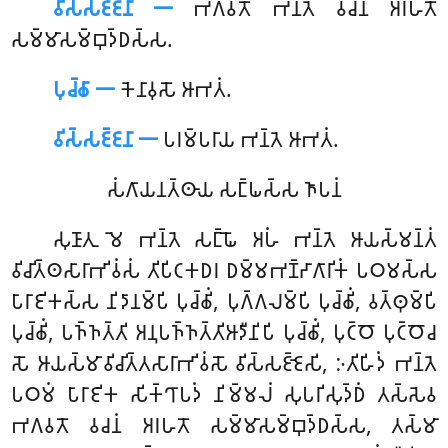
𑀯𑀺𑀲𑁆𑀲𑀚𑁆𑀚𑀦𑀸 𑁋
𑀪𑀕𑀯𑀢𑁄 𑀪𑀦𑁆𑀢𑁂 𑀯𑀘𑀦𑀁 𑀅𑀭𑀳𑀢𑁄
𑀲𑀫𑁆𑀫𑀸𑀲𑀫𑁆𑀩𑀼𑀤𑁆𑀥𑀲𑁆𑀲.
𑀧𑀼𑀘𑁆𑀙𑀸 𑁋
𑀓𑁂𑀦𑀸𑀯𑀼𑀲𑁄 𑀆𑀪𑀢𑀁.
𑀯𑀺𑀲𑁆𑀲𑀚𑁆𑀚𑀦𑀸 𑁋
𑀧𑀭𑀫𑁆𑀧𑀭𑀸𑀬 𑀪𑀦𑁆𑀢𑁂 𑀆𑀪𑀢𑀁.
𑀲𑀁𑀕𑀸𑀬𑀦𑀢𑁆𑀣𑀸𑀬 𑀲𑀗𑁆𑀖𑀲𑁆𑀲 𑀜𑀸𑀧𑀦𑀁
𑀲𑀼𑀡𑀸𑀢𑀼 𑀫𑁂 𑀪𑀦𑁆𑀢𑁂 𑀲𑀗𑁆𑀖𑁄 𑀅𑀳𑀁 𑀪𑀦𑁆𑀢𑁂 𑀆𑀬𑀲𑁆𑀫𑀦𑁆𑀢𑀁
𑀯𑀺𑀘𑀺𑀢𑁆𑀣𑀲𑀸𑀭𑀸𑀪𑀺𑀯𑀁𑀲𑀁 𑀢𑀺𑀧𑀺𑀝𑀓𑀥𑀭 𑀥𑀫𑁆𑀫𑀪𑀡𑁆𑀟𑀸𑀕𑀸𑀭𑀺𑀓𑀁 𑀧𑀞𑀫𑀲𑁆𑀲
𑀧𑀸𑀭𑀸𑀚𑀺𑀓𑀲𑁆𑀲 𑀦𑀺𑀤𑀸𑀦𑀫𑁆𑀧𑀺 𑀧𑀼𑀘𑁆𑀙𑀺𑀁, 𑀧𑀼𑀕𑁆𑀕𑀮𑀫𑁆𑀧𑀺 𑀧𑀼𑀘𑁆𑀙𑀺𑀁, 𑀯𑀢𑁆𑀣𑀼𑀫𑁆𑀧𑀺
𑀧𑀼𑀘𑁆𑀙𑀺𑀁, 𑀧𑀜𑁆𑀜𑀢𑁆𑀢𑀺 𑀅𑀦𑀼𑀧𑀜𑁆𑀜𑀢𑁆𑀢𑀺𑀆𑀤𑀻𑀦𑀺𑀧𑀺 𑀧𑀼𑀘𑁆𑀙𑀺𑀁, 𑀧𑀼𑀝𑁆𑀞𑁄 𑀧𑀼𑀝𑁆𑀞𑁄𑀘
𑀲𑁄 𑀆𑀬𑀲𑁆𑀫𑀸𑀯𑀺𑀘𑀺𑀢𑁆𑀢𑀲𑀸𑀭𑀸𑀪𑀺𑀯𑀁𑀲𑁄 𑀯𑀺𑀲𑁆𑀲𑀚𑁆𑀚𑁂𑀲𑀺, 𑀇𑀢𑀺𑀳𑀺𑀤𑀁 𑀪𑀦𑁆𑀢𑁂
𑀧𑀞𑀫𑀁 𑀧𑀸𑀭𑀸𑀚𑀺𑀓 𑀲𑀺𑀓𑁆𑀔𑀸𑀧𑀤𑀁 𑀦𑀺𑀫𑁆𑀫𑀮𑀁 𑀲𑀼𑀧𑀭𑀺𑀲𑀼𑀤𑁆𑀥𑀁 𑀢𑀲𑁆𑀲𑁂𑀯
𑀪𑀕𑀯𑀢𑁄 𑀯𑀘𑀦𑀁 𑀅𑀭𑀳𑀢𑁄 𑀲𑀫𑁆𑀫𑀸𑀲𑀫𑁆𑀩𑀼𑀤𑁆𑀥𑀲𑁆𑀲, 𑀢𑀲𑁆𑀫𑀸