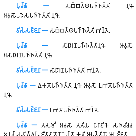
𑀧𑀼𑀘𑁆𑀙𑀸 𑁋
𑀲𑀩𑁆𑀩𑀢𑁆𑀣𑀧𑀜𑁆𑀜𑀢𑁆𑀢𑀺
𑀦𑀼𑀔𑁄
𑀆𑀯𑀼𑀲𑁄𑀧𑀤𑁂𑀲𑀧𑀜𑁆𑀜𑀢𑁆𑀢𑀺 𑀦𑀼𑀔𑁄.
𑀯𑀺𑀲𑁆𑀲𑀚𑁆𑀚𑀦𑀸 𑁋
𑀲𑀩𑁆𑀩𑀢𑁆𑀣𑀧𑀜𑁆𑀜𑀢𑁆𑀢𑀺 𑀪𑀦𑁆𑀢𑁂.
𑀧𑀼𑀘𑁆𑀙𑀸 𑁋
𑀲𑀸𑀥𑀸𑀭𑀡𑀧𑀜𑁆𑀜𑀢𑁆𑀢𑀺𑀦𑀼𑀔𑁄 𑀆𑀯𑀼𑀲𑁄
𑀅𑀲𑀸𑀥𑀸𑀭𑀡𑀧𑀜𑁆𑀜𑀢𑁆𑀢𑀺 𑀦𑀼𑀔𑁄.
𑀯𑀺𑀲𑁆𑀲𑀚𑁆𑀚𑀦𑀸 𑁋
𑀲𑀸𑀥𑀸𑀭𑀡𑀧𑀜𑁆𑀜𑀢𑁆𑀢𑀺 𑀪𑀦𑁆𑀢𑁂.
𑀧𑀼𑀘𑁆𑀙𑀸 𑁋
𑀏𑀓𑀢𑁄𑀧𑀜𑁆𑀜𑀢𑁆𑀢𑀺
𑀦𑀼𑀔𑁄 𑀆𑀯𑀼𑀲𑁄 𑀉𑀪𑀢𑁄𑀧𑀜𑁆𑀜𑀢𑁆𑀢𑀺
𑀦𑀼𑀔𑁄.
𑀯𑀺𑀲𑁆𑀲𑀚𑁆𑀚𑀦𑀸 𑁋
𑀉𑀪𑀢𑁄𑀧𑀜𑁆𑀜𑀢𑁆𑀢𑀺 𑀪𑀦𑁆𑀢𑁂.
𑀧𑀼𑀘𑁆𑀙𑀸 𑁋
𑀢𑀲𑁆𑀫𑀺𑀁 𑀆𑀯𑀼𑀲𑁄 𑀢𑀢𑀺𑀬 𑀧𑀸𑀭𑀸𑀚𑀺𑀓𑁂 𑀲𑀜𑁆𑀘𑀺𑀘𑁆𑀘
𑀫𑀦𑀼𑀲𑁆𑀲𑀯𑀺𑀕𑁆𑀕𑀳𑀁 𑀚𑀻𑀯𑀺𑀢𑀸 𑀯𑁄𑀭𑁄𑀧𑁂𑀦𑁆𑀢𑁄 𑀓𑀢𑀺 𑀆𑀧𑀢𑁆𑀢𑀺𑀬𑁄 𑀆𑀧𑀚𑁆𑀚𑀢𑀺.