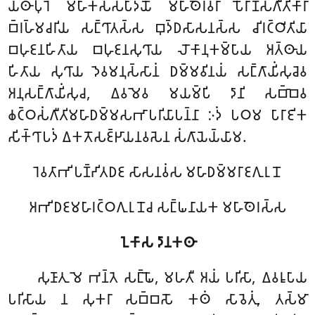
𑀬𑀣𑀸𑀧𑀼𑀭𑁂 𑀫𑀳𑀸𑀓𑀲𑁆𑀲𑀧𑀸𑀤𑀬𑁄 𑀫𑀳𑀸𑀣𑁂𑀭𑀯𑀭𑀸 𑀧𑁄𑀭𑀸𑀡𑀲𑀁𑀕𑀻𑀢𑀺𑀓𑀸𑀭𑀸
𑀩𑁆𑀭𑀳𑁆𑀫𑀘𑀭𑀺𑀬 𑀲𑀗𑁆𑀔𑀸𑀢𑀲𑁆𑀲 𑀩𑀼𑀤𑁆𑀥𑀲𑀸𑀲𑀦𑀲𑁆𑀲 𑀘𑀺𑀭𑀝𑁆𑀞𑀺𑀢𑀺𑀬𑀸
𑀩𑀳𑀼𑀚𑀦𑀳𑀺𑀢𑀸𑀬 𑀩𑀳𑀼𑀚𑀦𑀲𑀼𑀔𑀸𑀬 𑀮𑁄𑀓𑀸𑀦𑀼𑀓𑀫𑁆𑀧𑀸𑀬 𑀅𑀢𑁆𑀣𑀸𑀬
𑀳𑀺𑀢𑀸𑀬 𑀲𑀼𑀔𑀸𑀬 𑀤𑁂𑀯𑀫𑀦𑀼𑀲𑁆𑀲𑀸𑀦𑀁 𑀥𑀫𑁆𑀫𑀯𑀺𑀦𑀬𑀁 𑀲𑀗𑁆𑀕𑀸𑀬𑀺𑀁𑀲𑀼𑀘𑁂𑀯
𑀅𑀦𑀼𑀲𑀗𑁆𑀕𑀸𑀬𑀺𑀁𑀲𑀼𑀘, 𑀏𑀯𑀫𑁂𑀯 𑀫𑀬𑀫𑁆𑀧𑀺 𑀤𑀸𑀦𑀺 𑀲𑀩𑁆𑀩𑁂𑀯
𑀙𑀝𑁆𑀞𑀲𑀁𑀕𑀻𑀢𑀺𑀫𑀳𑀸𑀥𑀫𑁆𑀫𑀲𑀪𑀸𑀧𑀭𑀺𑀬𑀸𑀧𑀦𑁆𑀦𑀸 𑀇𑀤𑀁 𑀧𑀞𑀫 𑀧𑀸𑀭𑀸𑀚𑀺𑀓
𑀲𑀺𑀓𑁆𑀔𑀸𑀧𑀤𑀁 𑀏𑀓𑀢𑁄𑀲𑀚𑁆𑀛𑀸𑀬𑀦𑀯𑀲𑁂𑀦 𑀲𑀁𑀕𑀸𑀬𑁂𑀬𑁆𑀬𑀸𑀫.
𑀭𑁂𑀯𑀢𑀸𑀪𑀺 𑀧𑀡𑁆𑀟𑀺𑀢𑀥𑀚 𑀲𑀸𑀲𑀦𑀯𑀁𑀲 𑀫𑀳𑀸𑀥𑀫𑁆𑀫𑀭𑀸𑀚𑀕𑀼𑀭𑀼𑀦𑁄
𑀅𑀪𑀺𑀥𑀚𑀫𑀳𑀸𑀭𑀝𑁆𑀞𑀕𑀼𑀭𑀼𑀦𑁄𑀘 𑀲𑀗𑁆𑀖𑀦𑀸𑀬𑀓 𑀫𑀳𑀸𑀣𑁂𑀭𑀲𑁆𑀲
𑀑𑀓𑀸𑀲 𑀤𑀸𑀦𑀓𑀣𑀸
𑀲𑀼𑀡𑀸𑀢𑀼
𑀫𑁂 𑀪𑀦𑁆𑀢𑁂 𑀲𑀗𑁆𑀖𑁄, 𑀫𑀳𑀢𑀻 𑀅𑀬𑀁 𑀧𑀭𑀺𑀲𑀸, 𑀏𑀯𑀭𑀽𑀧𑀸𑀬
𑀧𑀭𑀺𑀲𑀸𑀬 𑀦 𑀲𑀼𑀓𑀭𑀸 𑀲𑀩𑁆𑀩𑀲𑁄 𑀓𑀣𑀁 𑀲𑀸𑀯𑁂𑀢𑀼𑀁, 𑀢𑀲𑁆𑀫𑀸