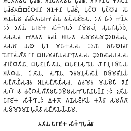
𑀆𑀧𑀢𑁆𑀢𑀺𑀫𑁆𑀧𑀺 𑀧𑀼𑀘𑁆𑀙𑀺𑀁, 𑀅𑀦𑀸𑀧𑀢𑁆𑀢𑀺𑀫𑁆𑀧𑀺 𑀧𑀼𑀘𑁆𑀙𑀺𑀁, 𑀅𑀜𑁆𑀜𑀸𑀦𑀺𑀧𑀺 𑀈𑀤𑀺𑀲𑀸𑀦𑀺
𑀧𑀼𑀘𑁆𑀙𑀺𑀢𑀩𑁆𑀩𑀝𑁆𑀞𑀸𑀦𑀸𑀦𑀺 𑀅𑀦𑁂𑀓𑀸𑀦𑀺 𑀧𑀼𑀘𑁆𑀙𑀺𑀁, 𑀧𑀼𑀝𑁆𑀞𑁄 𑀧𑀼𑀝𑁆𑀞𑁄𑀘 𑀲𑁄
𑀆𑀬𑀲𑁆𑀫𑀸 𑀯𑀺𑀘𑀺𑀢𑁆𑀢𑀲𑀸𑀭𑀸𑀪𑀺𑀯𑀁𑀲𑁄 𑀯𑀺𑀲𑁆𑀲𑀚𑁆𑀚𑁂𑀲𑀺. 𑀇𑀢𑀺 𑀳𑀺𑀤𑀁 𑀪𑀦𑁆𑀢𑁂
𑀇𑀤𑀁 𑀤𑀼𑀢𑀺𑀬𑀁 𑀧𑀸𑀭𑀸𑀚𑀺𑀓 𑀲𑀺𑀓𑁆𑀔𑀸𑀧𑀤𑀁 𑀦𑀺𑀫𑁆𑀫𑀮𑀁, 𑀲𑀼𑀧𑀭𑀺𑀲𑀼𑀤𑁆𑀥𑀁,
𑀢𑀲𑁆𑀲𑁂𑀯 𑀪𑀕𑀯𑀢𑁄 𑀯𑀘𑀦𑀁 𑀅𑀭𑀳𑀢𑁄 𑀲𑀫𑁆𑀫𑀸𑀲𑀫𑁆𑀩𑀼𑀤𑁆𑀥𑀲𑁆𑀲,
𑀢𑀲𑁆𑀫𑀸 𑀬𑀣𑀸 𑀧𑀼𑀭𑁂 𑀫𑀳𑀸𑀓𑀲𑁆𑀲 𑀧𑀸𑀤𑀬𑁄 𑀫𑀳𑀸𑀣𑁂𑀭𑀯𑀭𑀸
𑀧𑁄𑀭𑀸𑀡𑀲𑀁𑀕𑀻𑀢𑀺𑀓𑀸𑀭𑀸 𑀩𑁆𑀭𑀳𑁆𑀫𑀘𑀭𑀺𑀬𑀲𑀗𑁆𑀔𑀸𑀢𑀲𑁆𑀲 𑀩𑀼𑀤𑁆𑀥𑀲𑀸𑀲𑀦𑀲𑁆𑀲
𑀘𑀺𑀭𑀝𑁆𑀞𑀺𑀢𑀺𑀬𑀸, 𑀩𑀳𑀼𑀚𑀦𑀳𑀺𑀢𑀸𑀬, 𑀩𑀳𑀼𑀚𑀦𑀲𑀼𑀔𑀸𑀬 𑀮𑁄𑀓𑀸𑀦𑀼𑀓𑀫𑁆𑀧𑀸𑀬
𑀅𑀢𑁆𑀣𑀸𑀬, 𑀳𑀺𑀢𑀸𑀬, 𑀲𑀼𑀔𑀸𑀬, 𑀤𑁂𑀯𑀫𑀦𑀼𑀲𑁆𑀲𑀸𑀦𑀁 𑀥𑀫𑁆𑀫𑀯𑀺𑀦𑀬𑀁
𑀲𑀗𑁆𑀕𑀸𑀬𑀺𑀁𑀲𑀼𑀘𑁂𑀯 𑀅𑀦𑀼𑀲𑀗𑁆𑀕𑀸𑀬𑀺𑀁𑀲𑀼𑀘, 𑀏𑀯𑀫𑁂𑀯 𑀫𑀬𑀫𑁆𑀧𑀺 𑀤𑀸𑀦𑀺
𑀲𑀩𑁆𑀩𑁂𑀯 𑀙𑀝𑁆𑀞𑀲𑀁𑀕𑀻𑀢𑀺𑀫𑀳𑀸𑀥𑀫𑁆𑀫𑀲𑀪𑀸𑀧𑀭𑀺𑀬𑀸𑀧𑀦𑁆𑀦𑀸 𑀇𑀤𑀁 𑀤𑀼𑀢𑀺𑀬
𑀧𑀸𑀭𑀸𑀚𑀺𑀓 𑀲𑀺𑀓𑁆𑀔𑀸𑀧𑀤𑀁 𑀏𑀓𑀢𑁄 𑀕𑀡𑀲𑀚𑁆𑀛𑀸𑀬𑀁 𑀓𑀢𑁆𑀯𑀸 𑀲𑀫𑀕𑁆𑀕𑀸
𑀲𑀫𑁆𑀫𑁄𑀤𑀫𑀸𑀦𑀸 𑀳𑀼𑀢𑁆𑀯𑀸 𑀲𑀗𑁆𑀕𑀸𑀬𑁂𑀬𑁆𑀬𑀸𑀫.
𑀢𑀢𑀺𑀬 𑀧𑀸𑀭𑀸𑀚𑀺𑀓 𑀲𑀺𑀓𑁆𑀔𑀸𑀧𑀼𑀘𑁆𑀙𑀸