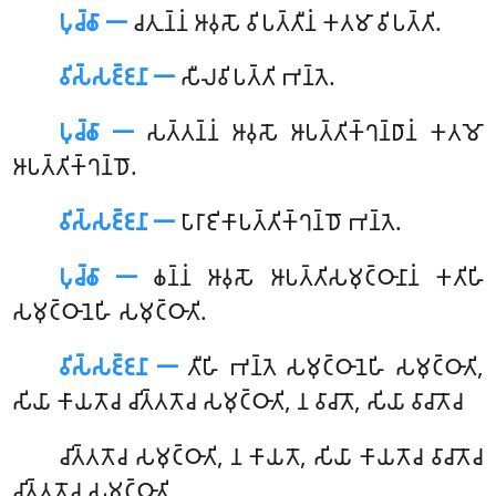
𑀧𑀼𑀘𑁆𑀙𑀸 𑁋
𑀘𑀢𑀼𑀦𑁆𑀦𑀁 𑀆𑀯𑀼𑀲𑁄 𑀯𑀺𑀧𑀢𑁆𑀢𑀻𑀦𑀁 𑀓𑀢𑀫𑀸 𑀯𑀺𑀧𑀢𑁆𑀢𑀺.
𑀯𑀺𑀲𑁆𑀲𑀚𑁆𑀚𑀦𑀸 𑁋
𑀲𑀻𑀮𑀯𑀺𑀧𑀢𑁆𑀢𑀺 𑀪𑀦𑁆𑀢𑁂.
𑀧𑀼𑀘𑁆𑀙𑀸 𑁋
𑀲𑀢𑁆𑀢𑀦𑁆𑀦𑀁 𑀆𑀯𑀼𑀲𑁄 𑀆𑀧𑀢𑁆𑀢𑀺𑀓𑁆𑀔𑀦𑁆𑀥𑀸𑀦𑀁 𑀓𑀢𑀫𑁄
𑀆𑀧𑀢𑁆𑀢𑀺𑀓𑁆𑀔𑀦𑁆𑀥𑁄.
𑀯𑀺𑀲𑁆𑀲𑀚𑁆𑀚𑀦𑀸 𑁋
𑀧𑀸𑀭𑀸𑀚𑀺𑀓𑀸𑀧𑀢𑁆𑀢𑀺𑀓𑁆𑀔𑀦𑁆𑀥𑁄 𑀪𑀦𑁆𑀢𑁂.
𑀧𑀼𑀘𑁆𑀙𑀸 𑁋
𑀙𑀦𑁆𑀦𑀁 𑀆𑀯𑀼𑀲𑁄 𑀆𑀧𑀢𑁆𑀢𑀺𑀲𑀫𑀼𑀝𑁆𑀞𑀸𑀦𑀸𑀦𑀁 𑀓𑀢𑀺𑀳𑀺
𑀲𑀫𑀼𑀝𑁆𑀞𑀸𑀦𑁂𑀳𑀺 𑀲𑀫𑀼𑀝𑁆𑀞𑀸𑀢𑀺.
𑀯𑀺𑀲𑁆𑀲𑀚𑁆𑀚𑀦𑀸 𑁋
𑀢𑀻𑀳𑀺 𑀪𑀦𑁆𑀢𑁂 𑀲𑀫𑀼𑀝𑁆𑀞𑀸𑀦𑁂𑀳𑀺 𑀲𑀫𑀼𑀝𑁆𑀞𑀸𑀢𑀺,
𑀲𑀺𑀬𑀸 𑀓𑀸𑀬𑀢𑁄𑀘 𑀘𑀺𑀢𑁆𑀢𑀢𑁄𑀘 𑀲𑀫𑀼𑀝𑁆𑀞𑀸𑀢𑀺, 𑀦 𑀯𑀸𑀘𑀸𑀢𑁄, 𑀲𑀺𑀬𑀸 𑀯𑀸𑀘𑀸𑀢𑁄𑀘
𑀘𑀺𑀢𑁆𑀢𑀢𑁄𑀘
𑀲𑀫𑀼𑀝𑁆𑀞𑀸𑀢𑀺, 𑀦 𑀓𑀸𑀬𑀢𑁄, 𑀲𑀺𑀬𑀸 𑀓𑀸𑀬𑀢𑁄𑀘 𑀯𑀸𑀘𑀸𑀢𑁄𑀘
𑀘𑀺𑀢𑁆𑀢𑀢𑁄𑀘 𑀲𑀫𑀼𑀝𑁆𑀞𑀸𑀢𑀺.