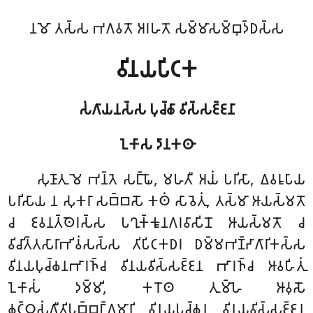
𑀦𑀫𑁄 𑀢𑀲𑁆𑀲 𑀪𑀕𑀯𑀢𑁄 𑀅𑀭𑀳𑀢𑁄 𑀲𑀫𑁆𑀫𑀸𑀲𑀫𑁆𑀩𑀼𑀤𑁆𑀥𑀲𑁆𑀲
𑀯𑀺𑀦𑀬𑀧𑀺𑀝𑀓
𑀲𑀁𑀕𑀸𑀬𑀦𑀲𑁆𑀲 𑀧𑀼𑀘𑁆𑀙𑀸 𑀯𑀺𑀲𑁆𑀲𑀚𑁆𑀚𑀦𑀸
𑀑𑀓𑀸𑀲 𑀤𑀸𑀦𑀓𑀣𑀸
𑀲𑀼𑀡𑀸𑀢𑀼
𑀫𑁂 𑀪𑀦𑁆𑀢𑁂 𑀲𑀗𑁆𑀖𑁄, 𑀫𑀳𑀢𑀻 𑀅𑀬𑀁 𑀧𑀭𑀺𑀲𑀸, 𑀏𑀯𑀭𑀽𑀧𑀸𑀬
𑀧𑀭𑀺𑀲𑀸𑀬 𑀦 𑀲𑀼𑀓𑀭𑀸 𑀲𑀩𑁆𑀩𑀲𑁄 𑀓𑀣𑀁 𑀲𑀸𑀯𑁂𑀢𑀼𑀁, 𑀢𑀲𑁆𑀫𑀸 𑀆𑀬𑀲𑁆𑀫𑀢𑁄
𑀘 𑀚𑀯𑀦𑀢𑁆𑀣𑁂𑀭𑀲𑁆𑀲 𑀧𑀔𑀼𑀓𑁆𑀓𑀽𑀦𑀕𑀭𑀯𑀸𑀲𑀺𑀦𑁄 𑀆𑀬𑀲𑁆𑀫𑀢𑁄 𑀘
𑀯𑀺𑀘𑀺𑀢𑁆𑀢𑀲𑀸𑀭𑀸𑀪𑀺𑀯𑀁𑀲𑀲𑁆𑀲 𑀢𑀺𑀧𑀺𑀝𑀓𑀥𑀭 𑀥𑀫𑁆𑀫𑀪𑀡𑁆𑀟𑀸𑀕𑀸𑀭𑀺𑀓𑀲𑁆𑀲
𑀯𑀺𑀦𑀬𑀧𑀼𑀘𑁆𑀙𑀦𑀪𑀸𑀭𑀜𑁆𑀘 𑀯𑀺𑀦𑀬𑀯𑀺𑀲𑁆𑀲𑀚𑁆𑀚𑀦 𑀪𑀸𑀭𑀜𑁆𑀘 𑀆𑀯𑀳𑀺𑀢𑀼𑀁
𑀑𑀓𑀸𑀲𑀁 𑀤𑀫𑁆𑀫𑀺, 𑀓𑀭𑁄𑀣 𑀢𑀼𑀫𑁆𑀳𑁂 𑀆𑀯𑀼𑀲𑁄
𑀙𑀝𑁆𑀞𑀲𑀁𑀕𑀻𑀢𑀺𑀧𑀼𑀩𑁆𑀩𑀗𑁆𑀕𑀫𑀸𑀦𑀺 𑀯𑀺𑀦𑀬𑀧𑀼𑀘𑁆𑀙𑀦 𑀯𑀺𑀦𑀬𑀯𑀺𑀲𑁆𑀲𑀚𑁆𑀚𑀦