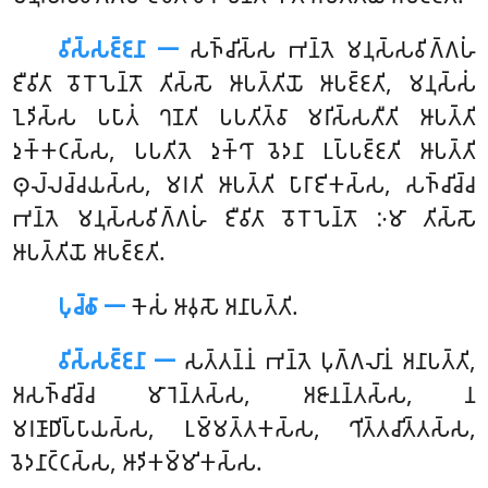
𑀯𑀺𑀲𑁆𑀲𑀚𑁆𑀚𑀦𑀸 𑁋
𑀲𑀜𑁆𑀘𑀺𑀲𑁆𑀲 𑀪𑀦𑁆𑀢𑁂 𑀫𑀦𑀼𑀲𑁆𑀲𑀯𑀺𑀕𑁆𑀕𑀳𑀁
𑀚𑀻𑀯𑀺𑀢𑀸 𑀯𑁄𑀭𑁄𑀧𑁂𑀦𑁆𑀢𑁄 𑀢𑀺𑀲𑁆𑀲𑁄 𑀆𑀧𑀢𑁆𑀢𑀺𑀬𑁄 𑀆𑀧𑀚𑁆𑀚𑀢𑀺, 𑀫𑀦𑀼𑀲𑁆𑀲𑀁
𑀑𑀤𑀺𑀲𑁆𑀲 𑀧𑀧𑀸𑀢𑀁 𑀔𑀡𑀢𑀺 𑀧𑀧𑀢𑀺𑀢𑁆𑀯𑀸 𑀫𑀭𑀺𑀲𑁆𑀲𑀢𑀻𑀢𑀺 𑀆𑀧𑀢𑁆𑀢𑀺
𑀤𑀼𑀓𑁆𑀓𑀝𑀲𑁆𑀲, 𑀧𑀧𑀢𑀺𑀢𑁂 𑀤𑀼𑀓𑁆𑀔𑀸 𑀯𑁂𑀤𑀦𑀸 𑀉𑀧𑁆𑀧𑀚𑁆𑀚𑀢𑀺 𑀆𑀧𑀢𑁆𑀢𑀺
𑀣𑀼𑀮𑁆𑀮𑀘𑁆𑀘𑀬𑀲𑁆𑀲, 𑀫𑀭𑀢𑀺 𑀆𑀧𑀢𑁆𑀢𑀺 𑀧𑀸𑀭𑀸𑀚𑀺𑀓𑀲𑁆𑀲, 𑀲𑀜𑁆𑀘𑀺𑀘𑁆𑀘
𑀪𑀦𑁆𑀢𑁂 𑀫𑀦𑀼𑀲𑁆𑀲𑀯𑀺𑀕𑁆𑀕𑀳𑀁 𑀚𑀻𑀯𑀺𑀢𑀸 𑀯𑁄𑀭𑁄𑀧𑁂𑀦𑁆𑀢𑁄 𑀇𑀫𑀸 𑀢𑀺𑀲𑁆𑀲𑁄
𑀆𑀧𑀢𑁆𑀢𑀺𑀬𑁄 𑀆𑀧𑀚𑁆𑀚𑀢𑀺.
𑀧𑀼𑀘𑁆𑀙𑀸 𑁋
𑀓𑁂𑀲𑀁
𑀆𑀯𑀼𑀲𑁄 𑀅𑀦𑀸𑀧𑀢𑁆𑀢𑀺.
𑀯𑀺𑀲𑁆𑀲𑀚𑁆𑀚𑀦𑀸 𑁋
𑀲𑀢𑁆𑀢𑀦𑁆𑀦𑀁 𑀪𑀦𑁆𑀢𑁂 𑀧𑀼𑀕𑁆𑀕𑀮𑀸𑀦𑀁 𑀅𑀦𑀸𑀧𑀢𑁆𑀢𑀺,
𑀅𑀲𑀜𑁆𑀘𑀺𑀘𑁆𑀘 𑀫𑀸𑀭𑁂𑀦𑁆𑀢𑀲𑁆𑀲, 𑀅𑀚𑀸𑀦𑀦𑁆𑀢𑀲𑁆𑀲, 𑀦
𑀫𑀭𑀡𑀸𑀥𑀺𑀧𑁆𑀧𑀸𑀬𑀲𑁆𑀲, 𑀉𑀫𑁆𑀫𑀢𑁆𑀢𑀓𑀲𑁆𑀲, 𑀔𑀺𑀢𑁆𑀢𑀘𑀺𑀢𑁆𑀢𑀲𑁆𑀲,
𑀯𑁂𑀤𑀦𑀸𑀝𑁆𑀝𑀲𑁆𑀲, 𑀆𑀤𑀺𑀓𑀫𑁆𑀫𑀺𑀓𑀲𑁆𑀲.