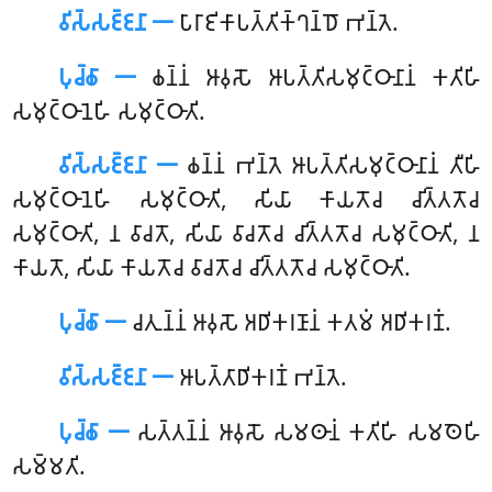
𑀯𑀺𑀲𑁆𑀲𑀚𑁆𑀚𑀦𑀸 𑁋
𑀧𑀸𑀭𑀸𑀚𑀺𑀓𑀸𑀧𑀢𑁆𑀢𑀺𑀓𑁆𑀔𑀦𑁆𑀥𑁄 𑀪𑀦𑁆𑀢𑁂.
𑀧𑀼𑀘𑁆𑀙𑀸 𑁋
𑀙𑀦𑁆𑀦𑀁 𑀆𑀯𑀼𑀲𑁄 𑀆𑀧𑀢𑁆𑀢𑀺𑀲𑀫𑀼𑀝𑁆𑀞𑀸𑀦𑀸𑀦𑀁 𑀓𑀢𑀺𑀳𑀺
𑀲𑀫𑀼𑀝𑁆𑀞𑀸𑀦𑁂𑀳𑀺 𑀲𑀫𑀼𑀝𑁆𑀞𑀸𑀢𑀺.
𑀯𑀺𑀲𑁆𑀲𑀚𑁆𑀚𑀦𑀸 𑁋
𑀙𑀦𑁆𑀦𑀁 𑀪𑀦𑁆𑀢𑁂 𑀆𑀧𑀢𑁆𑀢𑀺𑀲𑀫𑀼𑀝𑁆𑀞𑀸𑀦𑀸𑀦𑀁 𑀢𑀻𑀳𑀺
𑀲𑀫𑀼𑀝𑁆𑀞𑀸𑀦𑁂𑀳𑀺 𑀲𑀫𑀼𑀝𑁆𑀞𑀸𑀢𑀺, 𑀲𑀺𑀬𑀸 𑀓𑀸𑀬𑀢𑁄𑀘 𑀘𑀺𑀢𑁆𑀢𑀢𑁄𑀘
𑀲𑀫𑀼𑀝𑁆𑀞𑀸𑀢𑀺, 𑀦 𑀯𑀸𑀘𑀢𑁄
, 𑀲𑀺𑀬𑀸 𑀯𑀸𑀘𑀢𑁄𑀘 𑀘𑀺𑀢𑁆𑀢𑀢𑁄𑀘 𑀲𑀫𑀼𑀝𑁆𑀞𑀸𑀢𑀺, 𑀦
𑀓𑀸𑀬𑀢𑁄, 𑀲𑀺𑀬𑀸 𑀓𑀸𑀬𑀢𑁄𑀘 𑀯𑀸𑀘𑀢𑁄𑀘 𑀘𑀺𑀢𑁆𑀢𑀢𑁄𑀘 𑀲𑀫𑀼𑀝𑁆𑀞𑀸𑀢𑀺.
𑀧𑀼𑀘𑁆𑀙𑀸 𑁋
𑀘𑀢𑀼𑀦𑁆𑀦𑀁 𑀆𑀯𑀼𑀲𑁄 𑀅𑀥𑀺𑀓𑀭𑀡𑀸𑀦𑀁 𑀓𑀢𑀫𑀁 𑀅𑀥𑀺𑀓𑀭𑀡𑀁.
𑀯𑀺𑀲𑁆𑀲𑀚𑁆𑀚𑀦𑀸 𑁋
𑀆𑀧𑀢𑁆𑀢𑀸𑀥𑀺𑀓𑀭𑀡𑀁 𑀪𑀦𑁆𑀢𑁂.
𑀧𑀼𑀘𑁆𑀙𑀸 𑁋
𑀲𑀢𑁆𑀢𑀦𑁆𑀦𑀁
𑀆𑀯𑀼𑀲𑁄 𑀲𑀫𑀣𑀸𑀦𑀁 𑀓𑀢𑀺𑀳𑀺 𑀲𑀫𑀣𑁂𑀳𑀺
𑀲𑀫𑁆𑀫𑀢𑀺.