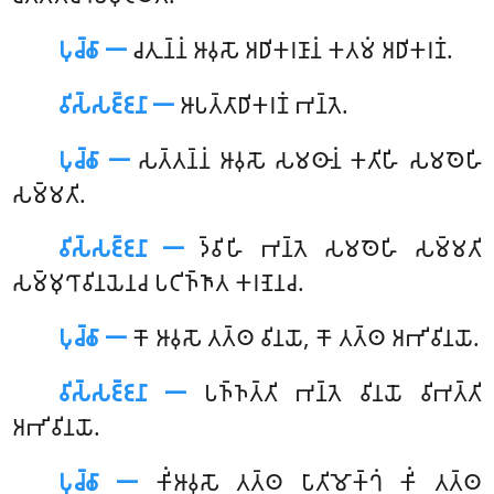
𑀧𑀼𑀘𑁆𑀙𑀸 𑁋
𑀘𑀢𑀼𑀦𑁆𑀦𑀁 𑀆𑀯𑀼𑀲𑁄 𑀅𑀥𑀺𑀓𑀭𑀡𑀸𑀦𑀁 𑀓𑀢𑀫𑀁 𑀅𑀥𑀺𑀓𑀭𑀡𑀁.
𑀯𑀺𑀲𑁆𑀲𑀚𑁆𑀚𑀦𑀸 𑁋
𑀆𑀧𑀢𑁆𑀢𑀸𑀥𑀺𑀓𑀭𑀡𑀁 𑀪𑀦𑁆𑀢𑁂.
𑀧𑀼𑀘𑁆𑀙𑀸 𑁋
𑀲𑀢𑁆𑀢𑀦𑁆𑀦𑀁 𑀆𑀯𑀼𑀲𑁄 𑀲𑀫𑀣𑀸𑀦𑀁 𑀓𑀢𑀺𑀳𑀺 𑀲𑀫𑀣𑁂𑀳𑀺
𑀲𑀫𑁆𑀫𑀢𑀺.
𑀯𑀺𑀲𑁆𑀲𑀚𑁆𑀚𑀦𑀸 𑁋
𑀤𑁆𑀯𑀺𑀳𑀺 𑀪𑀦𑁆𑀢𑁂 𑀲𑀫𑀣𑁂𑀳𑀺 𑀲𑀫𑁆𑀫𑀢𑀺
𑀲𑀫𑁆𑀫𑀼𑀔𑀸𑀯𑀺𑀦𑀬𑁂𑀦𑀘 𑀧𑀝𑀺𑀜𑁆𑀜𑀸𑀢 𑀓𑀭𑀡𑁂𑀦𑀘.
𑀧𑀼𑀘𑁆𑀙𑀸 𑁋
𑀓𑁄
𑀆𑀯𑀼𑀲𑁄 𑀢𑀢𑁆𑀣 𑀯𑀺𑀦𑀬𑁄, 𑀓𑁄 𑀢𑀢𑁆𑀣 𑀅𑀪𑀺𑀯𑀺𑀦𑀬𑁄.
𑀯𑀺𑀲𑁆𑀲𑀚𑁆𑀚𑀦𑀸 𑁋
𑀧𑀜𑁆𑀜𑀢𑁆𑀢𑀺 𑀪𑀦𑁆𑀢𑁂 𑀯𑀺𑀦𑀬𑁄 𑀯𑀺𑀪𑀢𑁆𑀢𑀺
𑀅𑀪𑀺𑀯𑀺𑀦𑀬𑁄.
𑀧𑀼𑀘𑁆𑀙𑀸 𑁋
𑀓𑀺𑀁𑀆𑀯𑀼𑀲𑁄 𑀢𑀢𑁆𑀣 𑀧𑀸𑀢𑀺𑀫𑁄𑀓𑁆𑀔𑀁 𑀓𑀺𑀁 𑀢𑀢𑁆𑀣