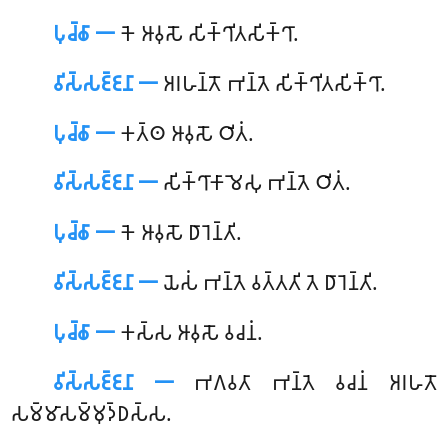
𑀧𑀼𑀘𑁆𑀙𑀸 𑁋
𑀓𑁂 𑀆𑀯𑀼𑀲𑁄 𑀲𑀺𑀓𑁆𑀔𑀺𑀢𑀲𑀺𑀓𑁆𑀔𑀸.
𑀯𑀺𑀲𑁆𑀲𑀚𑁆𑀚𑀦𑀸 𑁋
𑀅𑀭𑀳𑀦𑁆𑀢𑁄 𑀪𑀦𑁆𑀢𑁂 𑀲𑀺𑀓𑁆𑀔𑀺𑀢𑀲𑀺𑀓𑁆𑀔𑀸.
𑀧𑀼𑀘𑁆𑀙𑀸 𑁋
𑀓𑀢𑁆𑀣
𑀆𑀯𑀼𑀲𑁄 𑀞𑀺𑀢𑀁.
𑀯𑀺𑀲𑁆𑀲𑀚𑁆𑀚𑀦𑀸 𑁋
𑀲𑀺𑀓𑁆𑀔𑀸𑀓𑀸𑀫𑁂𑀲𑀼 𑀪𑀦𑁆𑀢𑁂 𑀞𑀺𑀢𑀁.
𑀧𑀼𑀘𑁆𑀙𑀸 𑁋
𑀓𑁂 𑀆𑀯𑀼𑀲𑁄 𑀥𑀸𑀭𑁂𑀦𑁆𑀢𑀺.
𑀯𑀺𑀲𑁆𑀲𑀚𑁆𑀚𑀦𑀸 𑁋
𑀬𑁂𑀲𑀁 𑀪𑀦𑁆𑀢𑁂 𑀯𑀢𑁆𑀢𑀢𑀺 𑀢𑁂 𑀥𑀸𑀭𑁂𑀦𑁆𑀢𑀺.
𑀧𑀼𑀘𑁆𑀙𑀸 𑁋
𑀓𑀲𑁆𑀲 𑀆𑀯𑀼𑀲𑁄 𑀯𑀘𑀦𑀁.
𑀯𑀺𑀲𑁆𑀲𑀚𑁆𑀚𑀦𑀸 𑁋
𑀪𑀕𑀯𑀢𑀸 𑀪𑀦𑁆𑀢𑁂 𑀯𑀘𑀦𑀁 𑀅𑀭𑀳𑀢𑁄
𑀲𑀫𑁆𑀫𑀸𑀲𑀫𑁆𑀫𑀼𑀤𑁆𑀥𑀲𑁆𑀲.