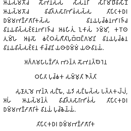
𑀆𑀬𑀲𑁆𑀫𑀢𑁄𑀘 𑀲𑁄𑀪𑀦𑀲𑁆𑀲 𑀲𑀸𑀲𑀦𑀭𑀺 𑀲𑀸𑀭𑀸𑀫𑀸𑀥𑀺𑀯𑀸𑀲𑀺𑀦𑁄
𑀆𑀬𑀲𑁆𑀫𑀢𑁄𑀘 𑀯𑀺𑀘𑀺𑀢𑁆𑀢𑀲𑀸𑀭𑀸𑀪𑀺𑀯𑀁𑀲𑀲𑁆𑀲 𑀢𑀺𑀧𑀺𑀝𑀓𑀥𑀭
𑀥𑀫𑁆𑀫𑀪𑀡𑁆𑀟𑀸𑀕𑀸𑀭𑀺𑀓𑀲𑁆𑀲 𑀯𑀺𑀦𑀬𑀧𑀼𑀘𑁆𑀙𑀦𑀪𑀸𑀭𑀜𑁆𑀘
𑀯𑀺𑀦𑀬𑀯𑀺𑀲𑁆𑀲𑀚𑁆𑀚𑀦𑀪𑀸𑀭𑀜𑁆𑀘 𑀆𑀯𑀳𑀺𑀢𑀼𑀁 𑀑𑀓𑀸𑀲𑀁 𑀤𑀫𑁆𑀫𑀺, 𑀓𑀭𑁄𑀣
𑀢𑀼𑀫𑁆𑀳𑁂 𑀆𑀯𑀼𑀲𑁄 𑀙𑀝𑁆𑀞𑀲𑀁𑀕𑀻𑀢𑀺𑀧𑀼𑀩𑁆𑀩𑀗𑁆𑀕𑀫𑀸𑀦𑀺 𑀯𑀺𑀦𑀬𑀧𑀼𑀘𑁆𑀙𑀦
𑀯𑀺𑀦𑀬𑀯𑀺𑀲𑁆𑀲𑀚𑁆𑀚𑀦 𑀓𑀺𑀘𑁆𑀘𑀸𑀦𑀺 𑀬𑀣𑀸𑀥𑀫𑁆𑀫𑀁 𑀬𑀣𑀸𑀯𑀺𑀦𑀬𑀁.
𑀅𑀕𑁆𑀕𑀫𑀳𑀸𑀧𑀡𑁆𑀟𑀺𑀢 𑀪𑀤𑀦𑁆𑀢 𑀲𑁄𑀪𑀦𑀢𑁆𑀣𑁂𑀭𑁂𑀦
𑀞𑀧𑀺𑀢𑀸 𑀧𑀼𑀘𑁆𑀙𑀓 𑀲𑀫𑁆𑀫𑀼𑀢𑀺 𑀜𑀸𑀢𑁆𑀢𑀺
𑀲𑀼𑀡𑀸𑀢𑀼 𑀫𑁂 𑀪𑀦𑁆𑀢𑁂 𑀲𑀗𑁆𑀖𑁄, 𑀬𑀤𑀺 𑀲𑀗𑁆𑀖𑀲𑁆𑀲 𑀧𑀢𑁆𑀢𑀓𑀮𑁆𑀮𑀁,
𑀅𑀳𑀁 𑀆𑀬𑀲𑁆𑀫𑀦𑁆𑀢𑀁 𑀯𑀺𑀘𑀺𑀢𑁆𑀢𑀲𑀸𑀭𑀸𑀪𑀺𑀯𑀁𑀲𑀁 𑀢𑀺𑀧𑀺𑀝𑀓𑀥𑀭
𑀥𑀫𑁆𑀫𑀪𑀡𑁆𑀟𑀸𑀕𑀸𑀭𑀺𑀓𑀁 𑀯𑀺𑀦𑀬𑀁 𑀧𑀼𑀘𑁆𑀙𑁂𑀬𑁆𑀬𑀁.
𑀢𑀺𑀧𑀺𑀝𑀓𑀥𑀭 𑀥𑀫𑁆𑀫𑀪𑀡𑁆𑀟𑀸𑀕𑀸𑀭𑀺𑀓