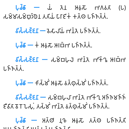
𑀧𑀼𑀘𑁆𑀙𑀸 𑁋
𑀬𑀁
𑀢𑁂𑀦 𑀆𑀯𑀼𑀲𑁄 𑀪𑀕𑀯𑀢𑀸 (𑀧)
𑀲𑀫𑁆𑀫𑀸𑀲𑀫𑁆𑀩𑀼𑀤𑁆𑀥𑁂𑀦 𑀢𑀢𑀺𑀬𑀁 𑀧𑀸𑀭𑀸𑀚𑀺𑀓𑀁 𑀓𑀢𑁆𑀣 𑀧𑀜𑁆𑀜𑀢𑁆𑀢𑀁.
𑀯𑀺𑀲𑁆𑀲𑀚𑁆𑀚𑀦𑀸 𑁋
𑀯𑁂𑀲𑀸𑀮𑀺𑀬𑀁 𑀪𑀦𑁆𑀢𑁂 𑀧𑀜𑁆𑀜𑀢𑁆𑀢𑀁.
𑀧𑀼𑀘𑁆𑀙𑀸 𑁋
𑀓𑀁 𑀆𑀯𑀼𑀲𑁄 𑀆𑀭𑀩𑁆𑀪 𑀧𑀜𑁆𑀜𑀢𑁆𑀢𑀁.
𑀯𑀺𑀲𑁆𑀲𑀚𑁆𑀚𑀦𑀸 𑁋
𑀲𑀫𑁆𑀩𑀳𑀼𑀮𑁂 𑀪𑀦𑁆𑀢𑁂 𑀪𑀺𑀓𑁆𑀔𑀽 𑀆𑀭𑀩𑁆𑀪
𑀧𑀜𑁆𑀜𑀢𑁆𑀢𑀁.
𑀧𑀼𑀘𑁆𑀙𑀸 𑁋
𑀓𑀺𑀲𑁆𑀫𑀺𑀁 𑀆𑀯𑀼𑀲𑁄 𑀯𑀢𑁆𑀣𑀼𑀲𑁆𑀫𑀺𑀁 𑀧𑀜𑁆𑀜𑀢𑁆𑀢𑀁.
𑀯𑀺𑀲𑁆𑀲𑀚𑁆𑀚𑀦𑀸 𑁋
𑀲𑀫𑁆𑀩𑀳𑀼𑀮𑀸 𑀪𑀦𑁆𑀢𑁂 𑀪𑀺𑀓𑁆𑀔𑀼 𑀅𑀜𑁆𑀜𑀫𑀜𑁆𑀜𑀁
𑀚𑀻𑀯𑀺𑀢𑀸 𑀯𑁄𑀭𑁄𑀧𑁂𑀲𑀼𑀁, 𑀢𑀲𑁆𑀫𑀺𑀁 𑀪𑀦𑁆𑀢𑁂 𑀯𑀢𑁆𑀣𑀼𑀲𑁆𑀫𑀺𑀁 𑀧𑀜𑁆𑀜𑀢𑁆𑀢𑀁.
𑀧𑀼𑀘𑁆𑀙𑀸 𑁋
𑀅𑀢𑁆𑀣𑀺
𑀦𑀼𑀔𑁄 𑀆𑀯𑀼𑀲𑁄 𑀢𑀢𑁆𑀣 𑀧𑀜𑁆𑀜𑀢𑁆𑀢𑀺