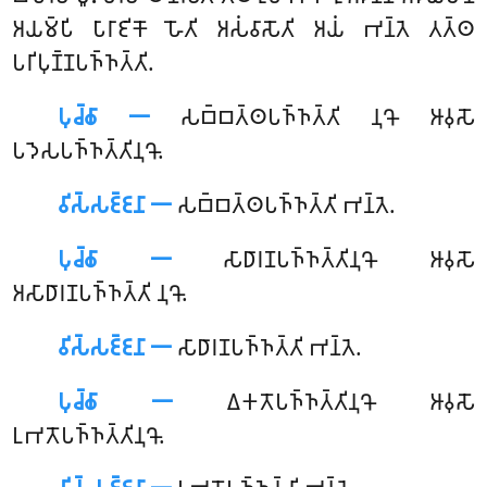
𑀅𑀬𑀫𑁆𑀧𑀺 𑀧𑀸𑀭𑀸𑀚𑀺𑀓𑁄 𑀳𑁄𑀢𑀺 𑀅𑀲𑀁𑀯𑀸𑀲𑁄𑀢𑀺 𑀅𑀬𑀁 𑀪𑀦𑁆𑀢𑁂 𑀢𑀢𑁆𑀣
𑀧𑀭𑀺𑀧𑀼𑀡𑁆𑀡𑀧𑀜𑁆𑀜𑀢𑁆𑀢𑀺.
𑀧𑀼𑀘𑁆𑀙𑀸 𑁋
𑀲𑀩𑁆𑀩𑀢𑁆𑀣𑀧𑀜𑁆𑀜𑀢𑁆𑀢𑀺
𑀦𑀼𑀔𑁄 𑀆𑀯𑀼𑀲𑁄
𑀧𑀤𑁂𑀲𑀧𑀜𑁆𑀜𑀢𑁆𑀢𑀺𑀦𑀼𑀔𑁄.
𑀯𑀺𑀲𑁆𑀲𑀚𑁆𑀚𑀦𑀸 𑁋
𑀲𑀩𑁆𑀩𑀢𑁆𑀣𑀧𑀜𑁆𑀜𑀢𑁆𑀢𑀺 𑀪𑀦𑁆𑀢𑁂.
𑀧𑀼𑀘𑁆𑀙𑀸 𑁋
𑀲𑀸𑀥𑀸𑀭𑀡𑀧𑀜𑁆𑀜𑀢𑁆𑀢𑀺𑀦𑀼𑀔𑁄 𑀆𑀯𑀼𑀲𑁄
𑀅𑀲𑀸𑀥𑀸𑀭𑀡𑀧𑀜𑁆𑀜𑀢𑁆𑀢𑀺 𑀦𑀼𑀔𑁄.
𑀯𑀺𑀲𑁆𑀲𑀚𑁆𑀚𑀦𑀸 𑁋
𑀲𑀸𑀥𑀸𑀭𑀡𑀧𑀜𑁆𑀜𑀢𑁆𑀢𑀺 𑀪𑀦𑁆𑀢𑁂.
𑀧𑀼𑀘𑁆𑀙𑀸 𑁋
𑀏𑀓𑀢𑁄𑀧𑀜𑁆𑀜𑀢𑁆𑀢𑀺𑀦𑀼𑀔𑁄 𑀆𑀯𑀼𑀲𑁄
𑀉𑀪𑀢𑁄𑀧𑀜𑁆𑀜𑀢𑁆𑀢𑀺𑀦𑀼𑀔𑁄.