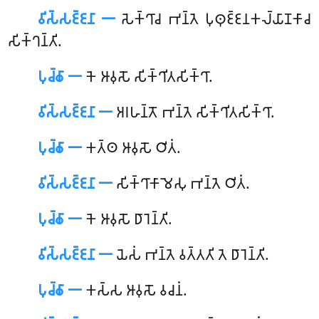
𑀯𑀺𑀲𑁆𑀲𑀚𑁆𑀚𑀦𑀸 𑁋
𑀲𑁂𑀓𑁆𑀔𑀸𑀘 𑀪𑀦𑁆𑀢𑁂 𑀧𑀼𑀣𑀼𑀚𑁆𑀚𑀦𑀓𑀮𑁆𑀬𑀸𑀡𑀓𑀸𑀘
𑀲𑀺𑀓𑁆𑀔𑀦𑁆𑀢𑀺.
𑀧𑀼𑀘𑁆𑀙𑀸 𑁋
𑀓𑁂 𑀆𑀯𑀼𑀲𑁄 𑀲𑀺𑀓𑁆𑀔𑀺𑀢𑀲𑀺𑀓𑁆𑀔𑀸.
𑀯𑀺𑀲𑁆𑀲𑀚𑁆𑀚𑀦𑀸 𑁋
𑀅𑀭𑀳𑀦𑁆𑀢𑁄 𑀪𑀦𑁆𑀢𑁂 𑀲𑀺𑀓𑁆𑀔𑀺𑀢𑀲𑀺𑀓𑁆𑀔𑀸.
𑀧𑀼𑀘𑁆𑀙𑀸 𑁋
𑀓𑀢𑁆𑀣 𑀆𑀯𑀼𑀲𑁄 𑀞𑀺𑀢𑀁.
𑀯𑀺𑀲𑁆𑀲𑀚𑁆𑀚𑀦𑀸 𑁋
𑀲𑀺𑀓𑁆𑀔𑀸𑀓𑀸𑀫𑁂𑀲𑀼 𑀪𑀦𑁆𑀢𑁂 𑀞𑀺𑀢𑀁.
𑀧𑀼𑀘𑁆𑀙𑀸 𑁋
𑀓𑁂 𑀆𑀯𑀼𑀲𑁄 𑀥𑀸𑀭𑁂𑀦𑁆𑀢𑀺.
𑀯𑀺𑀲𑁆𑀲𑀚𑁆𑀚𑀦𑀸 𑁋
𑀬𑁂𑀲𑀁 𑀪𑀦𑁆𑀢𑁂 𑀯𑀢𑁆𑀢𑀢𑀺 𑀢𑁂 𑀥𑀸𑀭𑁂𑀦𑁆𑀢𑀺.
𑀧𑀼𑀘𑁆𑀙𑀸 𑁋
𑀓𑀲𑁆𑀲
𑀆𑀯𑀼𑀲𑁄 𑀯𑀘𑀦𑀁.