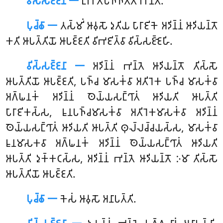
𑀯𑀺𑀲𑁆𑀲𑀚𑁆𑀚𑀦𑀸 𑁋
𑀉𑀪𑀢𑁄𑀧𑀜𑁆𑀜𑀢𑁆𑀢𑀺 𑀪𑀦𑁆𑀢𑁂.
𑀧𑀼𑀘𑁆𑀙𑀸 𑁋
𑀢𑀲𑁆𑀫𑀺𑀁
𑀆𑀯𑀼𑀲𑁄 𑀤𑀼𑀢𑀺𑀬 𑀧𑀸𑀭𑀸𑀚𑀺𑀓𑁂 𑀅𑀤𑀺𑀦𑁆𑀦𑀁 𑀆𑀤𑀺𑀬𑀦𑁆𑀢𑁄
𑀓𑀢𑀺 𑀆𑀧𑀢𑁆𑀢𑀺𑀬𑁄 𑀆𑀧𑀚𑁆𑀚𑀢𑀺 𑀯𑀺𑀪𑀚𑀺𑀢𑁆𑀯𑀸 𑀯𑀺𑀲𑁆𑀲𑀚𑁆𑀚𑁂𑀳𑀺.
𑀯𑀺𑀲𑁆𑀲𑀚𑁆𑀚𑀦𑀸 𑁋
𑀅𑀤𑀺𑀦𑁆𑀦𑀁 𑀪𑀦𑁆𑀢𑁂 𑀆𑀤𑀺𑀬𑀦𑁆𑀢𑁄 𑀢𑀺𑀲𑁆𑀲𑁄
𑀆𑀧𑀢𑁆𑀢𑀺𑀬𑁄 𑀆𑀧𑀚𑁆𑀚𑀢𑀺, 𑀧𑀜𑁆𑀘 𑀫𑀸𑀲𑀓𑀁𑀯𑀸 𑀅𑀢𑀺𑀭𑁂𑀓 𑀧𑀜𑁆𑀘 𑀫𑀸𑀲𑀓𑀁𑀯𑀸
𑀅𑀕𑁆𑀖𑀦𑀓𑀁 𑀅𑀤𑀺𑀦𑁆𑀦𑀁 𑀣𑁂𑀬𑁆𑀬𑀲𑀗𑁆𑀔𑀸𑀢𑀁 𑀆𑀤𑀺𑀬𑀢𑀺 𑀆𑀧𑀢𑁆𑀢𑀺
𑀧𑀸𑀭𑀸𑀚𑀺𑀓𑀲𑁆𑀲, 𑀊𑀦𑀧𑀜𑁆𑀘𑀫𑀸𑀲𑀓𑀁𑀯𑀸 𑀅𑀢𑀺𑀭𑁂𑀓𑀫𑀸𑀲𑀓𑀁𑀯𑀸 𑀅𑀤𑀺𑀦𑁆𑀦𑀁
𑀣𑁂𑀬𑁆𑀬𑀲𑀗𑁆𑀔𑀸𑀢𑀁 𑀆𑀤𑀺𑀬𑀢𑀺 𑀆𑀧𑀢𑁆𑀢𑀺 𑀣𑀼𑀮𑁆𑀮𑀘𑁆𑀘𑀬𑀲𑁆𑀲, 𑀫𑀸𑀲𑀓𑀁𑀯𑀸
𑀊𑀦𑀫𑀸𑀲𑀓𑀯𑀸 𑀅𑀕𑁆𑀖𑀦𑀓𑀁 𑀅𑀤𑀺𑀦𑁆𑀦𑀁 𑀣𑁂𑀬𑁆𑀬𑀲𑀗𑁆𑀔𑀸𑀢𑀁 𑀆𑀤𑀺𑀬𑀢𑀺
𑀆𑀧𑀢𑁆𑀢𑀺 𑀤𑀼𑀓𑁆𑀓𑀝𑀲𑁆𑀲, 𑀅𑀤𑀺𑀦𑁆𑀦𑀁 𑀪𑀦𑁆𑀢𑁂 𑀆𑀤𑀺𑀬𑀦𑁆𑀢𑁄 𑀇𑀫𑀸 𑀢𑀺𑀲𑁆𑀲𑁄
𑀆𑀧𑀢𑁆𑀢𑀺𑀬𑁄 𑀆𑀧𑀚𑁆𑀚𑀢𑀺.
𑀧𑀼𑀘𑁆𑀙𑀸 𑁋
𑀓𑁂𑀲𑀁
𑀆𑀯𑀼𑀲𑁄 𑀅𑀦𑀸𑀧𑀢𑁆𑀢𑀺.