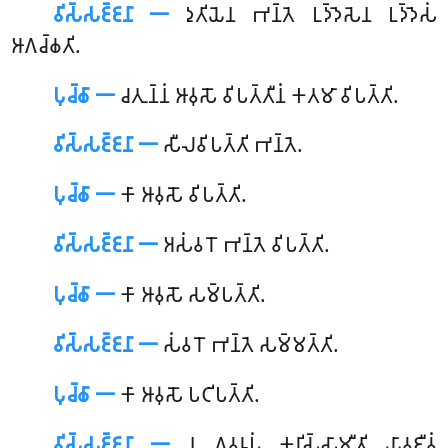
𑀯𑀺𑀲𑁆𑀲𑀚𑁆𑀚𑀦𑀸 𑁋
𑀤𑀼𑀢𑀺𑀬𑁂𑀦 𑀪𑀦𑁆𑀢𑁂 𑀉𑀤𑁆𑀤𑁂𑀲𑁂𑀦 𑀉𑀤𑁆𑀤𑁂𑀲𑀁
𑀆𑀕𑀘𑁆𑀙𑀢𑀺.
𑀧𑀼𑀘𑁆𑀙𑀸 𑁋
𑀘𑀢𑀼𑀦𑁆𑀦𑀁 𑀆𑀯𑀼𑀲𑁄 𑀯𑀺𑀧𑀢𑁆𑀢𑀻𑀦𑀁 𑀓𑀢𑀫𑀸 𑀯𑀺𑀧𑀢𑁆𑀢𑀺.
𑀯𑀺𑀲𑁆𑀲𑀚𑁆𑀚𑀦𑀸 𑁋
𑀲𑀻𑀮𑀯𑀺𑀧𑀢𑁆𑀢𑀺 𑀪𑀦𑁆𑀢𑁂.
𑀧𑀼𑀘𑁆𑀙𑀸 𑁋
𑀓𑀸 𑀆𑀯𑀼𑀲𑁄 𑀯𑀺𑀧𑀢𑁆𑀢𑀺.
𑀯𑀺𑀲𑁆𑀲𑀚𑁆𑀚𑀦𑀸 𑁋
𑀅𑀲𑀁𑀯𑀭𑁄 𑀪𑀦𑁆𑀢𑁂 𑀯𑀺𑀧𑀢𑁆𑀢𑀺.
𑀧𑀼𑀘𑁆𑀙𑀸 𑁋
𑀓𑀸 𑀆𑀯𑀼𑀲𑁄 𑀲𑀫𑁆𑀧𑀢𑁆𑀢𑀺.
𑀯𑀺𑀲𑁆𑀲𑀚𑁆𑀚𑀦𑀸 𑁋
𑀲𑀁𑀯𑀭𑁄 𑀪𑀦𑁆𑀢𑁂 𑀲𑀫𑁆𑀫𑀢𑁆𑀢𑀺.
𑀧𑀼𑀘𑁆𑀙𑀸 𑁋
𑀓𑀸
𑀆𑀯𑀼𑀲𑁄 𑀧𑀝𑀺𑀧𑀢𑁆𑀢𑀺.
𑀯𑀺𑀲𑁆𑀲𑀚𑁆𑀚𑀦𑀸 𑁋
𑀦 𑀏𑀯𑀭𑀽𑀧𑀁 𑀓𑀭𑀺𑀲𑁆𑀲𑀸𑀫𑀻𑀢𑀺 𑀬𑀸𑀯𑀚𑀻𑀯𑀁