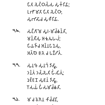
𑀧𑀺𑀢𑀸 𑀲𑁂𑀝𑁆𑀞𑀲𑁆𑀲 𑀲𑀼𑀓𑁆𑀭𑀺𑀬𑀸;
𑀉𑀪𑁄 𑀫𑀸𑀢𑀸 𑀧𑀺𑀢𑀸 𑀲𑁂𑀝𑁆𑀞𑀸,
𑀲𑀼𑀪𑀸𑀲𑀸𑀘 𑀲𑀼𑀓𑀻𑀭𑀺𑀬𑀸.
.
𑀲𑀗𑁆𑀕𑀸𑀫𑁂 𑀲𑀽𑀭-𑀫𑀺𑀘𑁆𑀙𑀦𑁆𑀢𑀺,
𑁫𑁪
𑀫𑀦𑁆𑀢𑀻𑀲𑀼 𑀅𑀓𑀽𑀢𑀽𑀳𑀮𑀁;
𑀧𑀺𑀬𑀜𑁆𑀘 𑀅𑀦𑁆𑀦𑀧𑀸𑀦𑁂𑀲𑀼,
𑀅𑀢𑁆𑀣𑁂 𑀚𑀸𑀢𑁂 𑀘 𑀧𑀡𑁆𑀟𑀺𑀢𑀁.
.
𑀲𑀼𑀦𑀔𑁄 𑀲𑀼𑀦𑀔𑀁 𑀤𑀺𑀲𑁆𑀯𑀸,
𑁫𑁫
𑀤𑀦𑁆𑀢𑀁 𑀤𑀲𑁆𑀲𑁂𑀢𑀺 𑀳𑀺𑀁𑀲𑀺𑀢𑀼𑀁;
𑀤𑀼𑀚𑁆𑀚𑀦𑁄 𑀲𑀼𑀚𑀦𑀁 𑀤𑀺𑀲𑁆𑀯𑀸,
𑀭𑁄𑀲𑀬𑀁 𑀳𑀺𑀁𑀲𑀫𑀺𑀘𑁆𑀙𑀢𑀺.
.
𑀫𑀸 𑀘 𑀯𑁂𑀕𑁂𑀦 𑀓𑀺𑀘𑁆𑀘𑀸𑀦𑀺,
𑁫𑁬