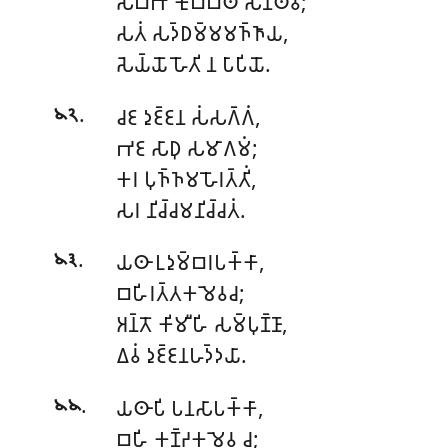
𑀲𑀩𑁆𑀪𑀺 𑀓𑀼𑀩𑁆𑀩𑁂𑀣 𑀲𑀦𑁆𑀣𑀯𑀁;
𑀲𑀢𑀁 𑀲𑀤𑁆𑀥𑀫𑁆𑀫𑀫𑀜𑁆𑀜𑀸𑀬,
𑀲𑁂𑀬𑁆𑀬𑁄 𑀳𑁄𑀢𑀺 𑀦 𑀧𑀸𑀧𑀺𑀬𑁄.
.
𑀘𑀚 𑀤𑀼𑀚𑁆𑀚𑀦 𑀲𑀁𑀲𑀕𑁆𑀕𑀁,
𑁪𑁨
𑀪𑀚 𑀲𑀸𑀥𑀼 𑀲𑀫𑀸𑀕𑀫𑀁;
𑀓𑀭 𑀧𑀼𑀜𑁆𑀜𑀫𑀳𑁄𑀭𑀢𑁆𑀢𑀺𑀁,
𑀲𑀭 𑀦𑀺𑀘𑁆𑀘𑀫𑀦𑀺𑀘𑁆𑀘𑀢𑀁.
.
𑀬𑀣𑀸
𑀉𑀤𑀼𑀫𑁆𑀩𑀭𑀧𑀓𑁆𑀓𑀸,
𑁪𑁩
𑀩𑀳𑀺𑀭𑀢𑁆𑀢𑀓𑀫𑁂𑀯𑀘;
𑀅𑀦𑁆𑀢𑁄 𑀓𑀺𑀫𑀻𑀳𑀺 𑀲𑀫𑁆𑀧𑀼𑀡𑁆𑀡𑀸,
𑀏𑀯𑀁 𑀤𑀼𑀚𑁆𑀚𑀦𑀳𑀤𑁆𑀤𑀬𑀸.
.
𑀬𑀣𑀸𑀧𑀺 𑀧𑀦𑀲𑀸𑀧𑀓𑁆𑀓𑀸,
𑁪𑁪
𑀩𑀳𑀺 𑀓𑀡𑁆𑀟𑀓𑀫𑁂𑀯 𑀘;