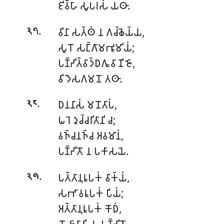
𑀚𑀺𑀯𑁆𑀳𑀸 𑀲𑀽𑀧𑀭𑀲𑀁 𑀬𑀣𑀸.
.
𑀯𑀺𑀦𑀸 𑀲𑀢𑁆𑀣𑀁 𑀦 𑀕𑀘𑁆𑀙𑁂𑀬𑁆𑀬,
𑁨𑁭
𑀲𑀽𑀭𑁄 𑀲𑀗𑁆𑀕𑀸𑀫𑀪𑀽𑀫𑀺𑀬𑀁;
𑀧𑀡𑁆𑀟𑀺𑀢𑁆𑀯𑀸𑀤𑁆𑀥𑀕𑀽 𑀯𑀸𑀡𑀺𑀚𑁄,
𑀯𑀺𑀤𑁂𑀲𑀕𑀫𑀦𑁄 𑀢𑀣𑀸.
.
𑀥𑀦𑀦𑀸𑀲𑀁 𑀫𑀦𑁄𑀢𑀸𑀧𑀁,
𑁨𑁮
𑀖𑀭𑁂 𑀤𑀼𑀘𑁆𑀘𑀭𑀺𑀢𑀸𑀦𑀺 𑀘;
𑀯𑀜𑁆𑀘𑀦𑀜𑁆𑀘
𑀅𑀯𑀫𑀸𑀦𑀁,
𑀧𑀡𑁆𑀟𑀺𑀢𑁄 𑀦 𑀧𑀓𑀸𑀲𑀬𑁂.
.
𑀧𑀢𑁆𑀢𑀸𑀦𑀼𑀭𑀽𑀧𑀓𑀁 𑀯𑀸𑀓𑁆𑀬𑀁,
𑁨𑁯
𑀲𑀪𑀸𑀯𑀭𑀽𑀧𑀓𑀁 𑀧𑀺𑀬𑀁;
𑀅𑀢𑁆𑀢𑀸𑀦𑀼𑀭𑀽𑀧𑀓𑀁 𑀓𑁄𑀥𑀁,
𑀬𑁄 𑀚𑀸𑀦𑀸𑀢𑀺 𑀲 𑀧𑀡𑁆𑀟𑀺𑀢𑁄.