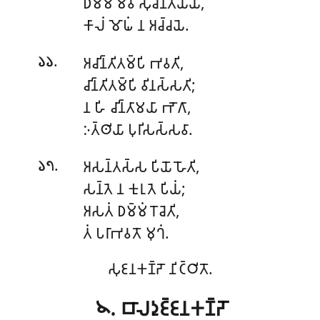
𑀥𑀫𑁆𑀫𑀫𑁂𑀯 𑀲𑀼𑀘𑀺𑀦𑁆𑀢𑁂𑀬𑁆𑀬,
𑀓𑀸𑀮𑀁 𑀫𑁄𑀖𑀁 𑀦 𑀅𑀘𑁆𑀘𑀬𑁂.
.
𑀅𑀘𑀺𑀦𑁆𑀢𑀺𑀢𑀫𑁆𑀧𑀺 𑀪𑀯𑀢𑀺,
𑁬𑁬
𑀘𑀺𑀦𑁆𑀢𑀺𑀢𑀫𑁆𑀧𑀺 𑀯𑀺𑀦𑀲𑁆𑀲𑀢𑀺;
𑀦 𑀳𑀺 𑀘𑀺𑀦𑁆𑀢𑀸𑀫𑀬𑀸 𑀪𑁄𑀕𑀸,
𑀇𑀢𑁆𑀣𑀺𑀬𑀸 𑀧𑀼𑀭𑀺𑀲𑀲𑁆𑀲𑀯𑀸.
.
𑀅𑀲𑀦𑁆𑀢𑀲𑁆𑀲 𑀧𑀺𑀬𑁄 𑀳𑁄𑀢𑀺,
𑁬𑁭
𑀲𑀦𑁆𑀢𑁂 𑀦 𑀓𑀼𑀭𑀼𑀢𑁂 𑀧𑀺𑀬𑀁;
𑀅𑀲𑀢𑀁
𑀥𑀫𑁆𑀫𑀁 𑀭𑁄𑀘𑁂𑀢𑀺,
𑀢𑀁 𑀧𑀭𑀸𑀪𑀯𑀢𑁄 𑀫𑀼𑀔𑀁.
𑀲𑀼𑀚𑀦𑀓𑀡𑁆𑀟𑁄 𑀦𑀺𑀝𑁆𑀞𑀺𑀢𑁄.
𑁪. 𑀩𑀸𑀮𑀤𑀼𑀚𑁆𑀚𑀦𑀓𑀡𑁆𑀟𑁄