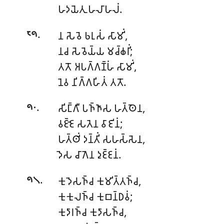
𑀳𑀤𑀬𑁂𑀢𑀼 𑀳𑀮𑀸𑀳𑀮𑀁.
.
𑀦 𑀲𑁂𑀯𑁂 𑀨𑀭𑀼𑀲𑀁 𑀲𑀸𑀫𑀺𑀁,
𑁮𑁯
𑀦𑀘 𑀲𑁂𑀯𑁂𑀬𑁆𑀬 𑀫𑀘𑁆𑀙𑀭𑀺𑀁;
𑀢𑀢𑁄 𑀅𑀧𑀕𑁆𑀕𑀡𑁆𑀳𑀁 𑀲𑀸𑀫𑀺𑀁,
𑀦𑁂𑀯 𑀦𑀺𑀕𑁆𑀕𑀳𑀺𑀢𑀁 𑀢𑀢𑁄.
.
𑀲𑀺𑀗𑁆𑀕𑀻 𑀧𑀜𑁆𑀜𑀸𑀲 𑀳𑀢𑁆𑀣𑁂𑀦,
𑁯𑁦
𑀯𑀚𑁆𑀚𑁂 𑀲𑀢𑁂𑀦 𑀯𑀸𑀚𑀺𑀦𑀁;
𑀳𑀢𑁆𑀣𑀺𑀁
𑀤𑀦𑁆𑀢𑀺𑀁 𑀲𑀳𑀲𑁆𑀲𑁂𑀦,
𑀤𑁂𑀲 𑀘𑀸𑀕𑁂𑀦 𑀤𑀼𑀚𑁆𑀚𑀦𑀁.
.
𑀓𑀼𑀤𑁂𑀲𑀜𑁆𑀘 𑀓𑀼𑀫𑀺𑀢𑁆𑀢𑀜𑁆𑀘,
𑁯𑁧
𑀓𑀼𑀓𑀼𑀮𑀜𑁆𑀘 𑀓𑀼𑀩𑀦𑁆𑀥𑀯𑀁;
𑀓𑀼𑀤𑀸𑀭𑀜𑁆𑀘 𑀓𑀼𑀤𑀸𑀲𑀜𑁆𑀘,