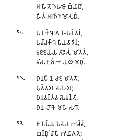
𑀅 𑀳𑀺𑀢𑁄 𑀤𑁂𑀳𑀚𑁄 𑀩𑁆𑀬𑀸𑀥𑀺,
𑀳𑀺𑀢𑀁 𑀅𑀭𑀜𑁆𑀜𑀫𑁄𑀲𑀥𑀁.
.
𑀧𑀭𑁄𑀓𑁆𑀔𑁂 𑀕𑀼𑀡-𑀳𑀦𑁆𑀢𑀸𑀭𑀁,
𑁮𑁦
𑀧𑀘𑁆𑀘𑀓𑁆𑀔𑁂 𑀧𑀺𑀬𑀯𑀸𑀤𑀺𑀦𑀁;
𑀯𑀚𑁆𑀚𑁂𑀬𑁆𑀬
𑀢𑀸𑀤𑀺𑀲𑀁 𑀫𑀺𑀢𑁆𑀢𑀁,
𑀯𑀺𑀲𑀓𑀼𑀫𑁆𑀪𑁂 𑀬𑀣𑀸 𑀫𑀥𑀼𑀁.
.
𑀥𑀦𑀳𑀻𑀦𑁂 𑀘𑀚𑁂 𑀫𑀺𑀢𑁆𑀢𑁄,
𑁮𑁧
𑀧𑀼𑀢𑁆𑀢𑀤𑀸𑀭𑀸 𑀲𑀳𑁄𑀤𑀭𑀸;
𑀥𑀦𑀯𑀦𑁆𑀢𑀁𑀯 𑀲𑁂𑀯𑀦𑁆𑀢𑀺,
𑀥𑀦𑀁 𑀮𑁄𑀓𑁂 𑀫𑀳𑀸 𑀲𑀔𑀸.
.
𑀚𑀸𑀦𑁂𑀬𑁆𑀬 𑀧𑁂𑀲𑁂𑀦 𑀪𑀘𑁆𑀘𑀁,
𑁮𑁨
𑀩𑀦𑁆𑀥𑀼𑀁 𑀯𑀸𑀧𑀺 𑀪𑀬𑀸𑀕𑀢𑁂;