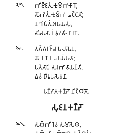
.
𑀪𑀺𑀚𑁆𑀚𑁂𑀢𑀼𑀁 𑀓𑀼𑀫𑁆𑀪𑀓𑀸𑀭𑁄,
𑁩𑁯
𑀲𑁄𑀪𑁂𑀢𑀼𑀁 𑀓𑀼𑀫𑁆𑀪 𑀖𑀝𑁆𑀝𑀢𑀺;
𑀦 𑀔𑀺𑀧𑀺𑀢𑀼𑀁 𑀅𑀧𑀸𑀬𑁂𑀲𑀼,
𑀲𑀺𑀲𑁆𑀲𑀸𑀦𑀁 𑀯𑀼𑀟𑁆𑀠𑀺-𑀓𑀸𑀭𑀡𑀸.
.
𑀢𑀕𑁆𑀕𑀭𑀜𑁆𑀘 𑀧𑀮𑀸𑀲𑁂𑀦,
𑁪𑁦
𑀬𑁄 𑀦𑀭𑁄 𑀉𑀧𑀦𑀬𑁆𑀳𑀢𑀺;
𑀧𑀢𑁆𑀢𑀸𑀧𑀺 𑀲𑀼𑀭𑀪𑀺 𑀯𑀸𑀬𑀦𑁆𑀢𑀺,
𑀏𑀯𑀁 𑀥𑀻𑀭𑀽𑀧𑀲𑁂𑀯𑀦𑀸.
𑀧𑀡𑁆𑀟𑀺𑀢𑀓𑀡𑁆𑀟𑁄 𑀦𑀺𑀝𑁆𑀞𑀺𑀢𑁄.
𑀲𑀼𑀚𑀦𑀓𑀡𑁆𑀟𑁄
.
𑀲𑀩𑁆𑀪𑀺𑀭𑁂𑀯 𑀲𑀫𑀸𑀲𑁂𑀣,
𑁪𑁧