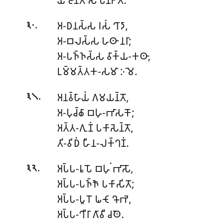
.
𑀅-𑀥𑀦𑀲𑁆𑀲 𑀭𑀲𑀁 𑀔𑀸𑀤𑀸,
𑁩𑁦
𑀅-𑀩𑀮𑀲𑁆𑀲 𑀳𑀣𑀸 𑀦𑀭𑀸;
𑀅-𑀧𑀜𑁆𑀜𑀲𑁆𑀲 𑀯𑀸𑀓𑁆𑀬-𑀓𑀣𑀸,
𑀉𑀫𑁆𑀫𑀢𑁆𑀢𑀓-𑀲𑀫𑀸 𑀇𑀫𑁂.
.
𑀅𑀦𑀯𑁆𑀳𑀸𑀬𑀁 𑀕𑀫𑀬𑀦𑁆𑀢𑁄,
𑁩𑁧
𑀅-𑀧𑀼𑀘𑁆𑀙𑀸 𑀩𑀳𑀼-𑀪𑀸𑀲𑀓𑁄;
𑀅𑀢𑁆𑀢-𑀕𑀼𑀡𑀁 𑀧𑀓𑀸𑀲𑁂𑀦𑁆𑀢𑁄,
𑀢𑀺-𑀯𑀺𑀥𑀁 𑀳𑀻𑀦-𑀮𑀓𑁆𑀔𑀡𑀁.
.
𑀅𑀧𑁆𑀧-𑀭𑀽𑀧𑁄 𑀩𑀳𑀼𑀁 𑀪𑀸𑀲𑁄,
𑁩𑁨
𑀅𑀧𑁆𑀧-𑀧𑀜𑁆𑀜𑁄 𑀧𑀓𑀸𑀲𑀺𑀢𑁄;
𑀅𑀧𑁆𑀧-𑀧𑀽𑀭𑁄 𑀖𑀝𑁄 𑀔𑁄𑀪𑁂,
𑀅𑀧𑁆𑀧-𑀔𑀻𑀭𑀸 𑀕𑀸𑀯𑀻 𑀘𑀣𑁂.