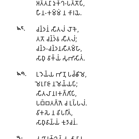
𑀅𑀢𑁆𑀢𑀦𑀸 𑀤𑀼𑀓𑁆𑀔-𑀧𑀢𑁆𑀢𑁄𑀧𑀺,
𑀳𑀻𑀦-𑀓𑀫𑁆𑀫𑀁 𑀦 𑀓𑀸𑀭𑀬𑁂.
.
𑀘𑀦𑁆𑀤𑀦𑀁
𑀲𑀻𑀢𑀮𑀁 𑀮𑁄𑀓𑁂,
𑁪𑁮
𑀢𑀢𑁄 𑀘𑀦𑁆𑀤𑀁𑀯 𑀲𑀻𑀢𑀮𑀁;
𑀘𑀦𑁆𑀤-𑀘𑀦𑁆𑀤𑀦𑀲𑀻𑀢𑀫𑁆𑀳𑀸,
𑀲𑀸𑀥𑀼 𑀯𑀸𑀓𑁆𑀬𑀁 𑀲𑀼𑀪𑀸𑀲𑀺𑀢𑀁.
.
𑀉𑀤𑁂𑀬𑁆𑀬 𑀪𑀸𑀡𑀼 𑀧𑀘𑁆𑀙𑀺𑀫𑁂,
𑁪𑁯
𑀫𑁂𑀭𑀼𑀭𑀸𑀚𑀸 𑀦𑀫𑁂𑀬𑁆𑀬𑀧𑀺;
𑀲𑀻𑀢𑀮𑀸 𑀦𑀭𑀓𑀕𑁆𑀕𑀺𑀧𑀺,
𑀧𑀩𑁆𑀩𑀢𑀕𑁆𑀕𑁂 𑀘 𑀉𑀧𑁆𑀧𑀮𑀁.
𑀯𑀺𑀓𑀲𑁂 𑀦 𑀯𑀺𑀧𑀭𑀻𑀢𑀁,
𑀲𑀸𑀥𑀼𑀯𑀸𑀬𑁆𑀬𑀁 𑀓𑀼𑀤𑀸𑀘𑀦𑀁.
.
𑀲𑀼𑀔𑀸 𑀭𑀼𑀓𑁆𑀔𑀲𑁆𑀲 𑀙𑀸𑀬𑀸𑀯,
𑁫𑁦