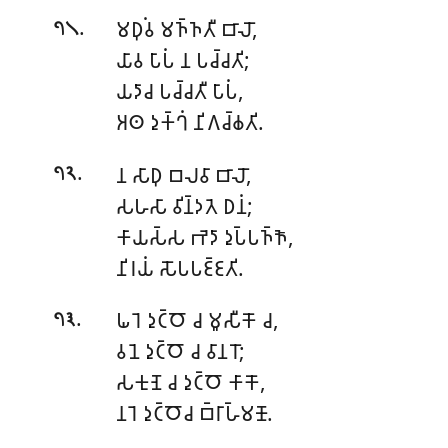
.
𑀫𑀥𑀼𑀁𑀯 𑀫𑀜𑁆𑀜𑀢𑀻 𑀩𑀸𑀮𑁄,
𑁭𑁧
𑀬𑀸𑀯 𑀧𑀸𑀧𑀁 𑀦 𑀧𑀘𑁆𑀘𑀢𑀺;
𑀬𑀤𑀸𑀘
𑀧𑀘𑁆𑀘𑀢𑀻 𑀧𑀸𑀧𑀁,
𑀅𑀣 𑀤𑀼𑀓𑁆𑀔𑀁 𑀦𑀺𑀕𑀘𑁆𑀙𑀢𑀺.
.
𑀦 𑀲𑀸𑀥𑀼 𑀩𑀮𑀯𑀸 𑀩𑀸𑀮𑁄,
𑁭𑁨
𑀲𑀳𑀲𑀸 𑀯𑀺𑀦𑁆𑀤𑀢𑁂 𑀥𑀦𑀁;
𑀓𑀸𑀬𑀲𑁆𑀲 𑀪𑁂𑀤𑀸 𑀤𑀼𑀧𑁆𑀧𑀜𑁆𑀜𑁄,
𑀦𑀺𑀭𑀬𑀁 𑀲𑁄𑀧𑀧𑀚𑁆𑀚𑀢𑀺.
.
𑀖𑀭𑁂 𑀤𑀼𑀝𑁆𑀞𑁄 𑀘 𑀫𑀽𑀲𑀻𑀓𑁄 𑀘,
𑁭𑁩
𑀯𑀦𑁂 𑀤𑀼𑀝𑁆𑀞𑁄 𑀘 𑀯𑀸𑀦𑀭𑁄;
𑀲𑀓𑀼𑀡𑁂 𑀘 𑀤𑀼𑀝𑁆𑀞𑁄 𑀓𑀸𑀓𑁄,
𑀦𑀭𑁂 𑀤𑀼𑀝𑁆𑀞𑁄𑀘 𑀩𑁆𑀭𑀸𑀳𑁆𑀫𑀡𑁄.