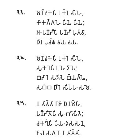
.
𑀫𑀡𑁆𑀟𑀽𑀓𑁂𑀧𑀺 𑀉𑀓𑁆𑀭𑁂 𑀲𑀻𑀳𑁂,
𑁩𑁩
𑀓𑀸𑀓𑀕𑁆𑀕𑀳𑁂 𑀧𑀺𑀬𑁂 𑀧𑀺𑀬𑁂;
𑀅-𑀧𑀡𑁆𑀟𑀻𑀧𑀺
𑀧𑀡𑁆𑀟𑀻 𑀳𑀼𑀢𑁆𑀯𑀸,
𑀥𑀻𑀭𑀸 𑀧𑀼𑀘𑁆𑀙𑁂 𑀯𑀬𑁂 𑀯𑀬𑁂.
.
𑀫𑀡𑁆𑀟𑀽𑀓𑁂𑀧𑀺 𑀉𑀓𑁆𑀭𑁂 𑀲𑀻𑀳𑁂,
𑁩𑁪
𑀲𑀽𑀓𑀭𑁂𑀧𑀺 𑀉𑀳𑁂 𑀤𑀻𑀧𑁂;
𑀩𑀺𑀴𑀸𑀭𑁂 𑀲𑀤𑀺𑀲𑁂 𑀩𑁆𑀬𑀕𑁆𑀖𑁂,
𑀲𑀩𑁆𑀩 𑀥𑀻𑀭𑁂 𑀲𑀺𑀧𑁆𑀧-𑀲𑀫𑁂.
.
𑀦 𑀢𑀺𑀢𑁆𑀢𑀺 𑀭𑀸𑀚𑀸 𑀥𑀦𑀫𑁆𑀳𑀺,
𑁩𑁫
𑀧𑀡𑁆𑀟𑀺𑀢𑁄𑀧𑀺 𑀲𑀼-𑀪𑀸𑀲𑀺𑀢𑁂;
𑀘𑀓𑁆𑀔𑀼𑀁𑀧𑀺 𑀧𑀺𑀬-𑀤𑀲𑁆𑀲𑀦𑁂,
𑀚𑀮𑁂 𑀲𑀸𑀕𑀭𑁄 𑀦 𑀢𑀺𑀢𑁆𑀢𑀺.