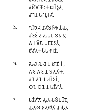
𑀯𑀫𑁆𑀫𑀺𑀓𑁄𑀤𑀓𑀩𑀺𑀦𑁆𑀤𑀽𑀯,
𑀘𑀺𑀭𑁂𑀦 𑀧𑀭𑀺𑀧𑀽𑀭𑀢𑀺.
.
𑀔𑀼𑀤𑁆𑀤𑁄𑀢𑀺 𑀦𑀸𑀢𑀺𑀫𑀜𑁆𑀜𑁂𑀬𑁆𑀬,
𑁬
𑀯𑀺𑀚𑁆𑀚𑀁 𑀯𑀸 𑀲𑀺𑀧𑁆𑀧𑀫𑁂𑀯 𑀯𑀸;
𑀏𑀓𑀫𑁆𑀧𑀺 𑀧𑀭𑀺𑀬𑁄𑀤𑀸𑀢𑀁,
𑀚𑀻𑀯𑀺𑀢𑀓𑀧𑁆𑀧𑀓𑀸𑀭𑀡𑀁.
.
𑀲𑁂𑀮𑁂 𑀲𑁂𑀮𑁂 𑀦 𑀫𑀸𑀡𑀺𑀓𑀁,
𑁭
𑀕𑀚𑁂 𑀕𑀚𑁂 𑀦 𑀫𑀼𑀢𑁆𑀢𑀺𑀓𑀁;
𑀯𑀦𑁂 𑀯𑀦𑁂 𑀦 𑀘𑀦𑁆𑀤𑀦𑀁,
𑀞𑀸𑀦𑁂 𑀞𑀸𑀦𑁂 𑀦 𑀧𑀡𑁆𑀟𑀺𑀢𑀁.
.
𑀧𑀡𑁆𑀟𑀺𑀢𑁄 𑀲𑀼𑀢𑀲𑀫𑁆𑀧𑀦𑁆𑀦𑁄,
𑁮
𑀬𑀢𑁆𑀣 𑀅𑀢𑁆𑀣𑀻𑀢𑀺 𑀘𑁂 𑀲𑀼𑀢𑁄;