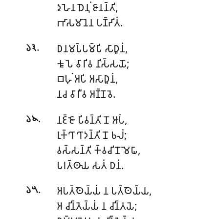
𑀤𑀼𑀳𑁂𑀦
𑀥𑁂𑀦𑀼𑀁 𑀚𑀸𑀦𑀦𑁆𑀢𑀺,
𑀪𑀸𑀲𑀫𑀸𑀦𑁂𑀦 𑀧𑀡𑁆𑀟𑀺𑀢𑀁.
.
𑀥𑀦𑀫𑀧𑁆𑀧𑀫𑁆𑀧𑀺 𑀲𑀸𑀥𑀽𑀦𑀁,
𑁬𑁩
𑀓𑀽𑀧𑁂 𑀯𑀸𑀭𑀺𑀯 𑀦𑀺𑀲𑁆𑀲𑀬𑁄;
𑀩𑀳𑀼𑀁 𑀅𑀧𑀺 𑀅𑀲𑀸𑀥𑀽𑀦𑀁,
𑀦𑀘 𑀯𑀸𑀭𑀻𑀯 𑀅𑀡𑁆𑀡𑀯𑁂.
.
𑀦𑀚𑁆𑀚𑁄 𑀧𑀺𑀯𑀦𑁆𑀢𑀺 𑀦𑁄 𑀆𑀧𑀁,
𑁬𑁪
𑀭𑀼𑀓𑁆𑀔𑀸 𑀔𑀸𑀤𑀦𑁆𑀢𑀺 𑀦𑁄 𑀨𑀮𑀁;
𑀯𑀲𑁆𑀲𑀦𑁆𑀢𑀺 𑀓𑁆𑀯𑀘𑀺 𑀦𑁄 𑀫𑁂𑀖𑀸,
𑀧𑀭𑀢𑁆𑀣𑀸𑀬 𑀲𑀢𑀁 𑀥𑀦𑀁.
.
𑀅𑀧𑀢𑁆𑀣𑁂𑀬𑁆𑀬𑀁 𑀦 𑀧𑀢𑁆𑀣𑁂𑀬𑁆𑀬,
𑁬𑁫
𑀅 𑀘𑀺𑀦𑁆𑀢𑁂𑀬𑁆𑀬𑀁 𑀦 𑀘𑀺𑀦𑁆𑀢𑀬𑁂;