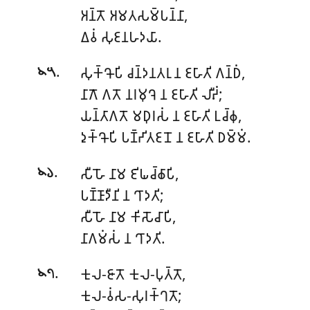
𑀅𑀦𑁆𑀢𑁄 𑀅𑀫𑀢𑀲𑀫𑁆𑀧𑀦𑁆𑀦𑀸,
𑀏𑀯𑀁 𑀲𑀼𑀚𑀦𑀳𑀤𑀬𑀸.
.
𑀲𑀼𑀓𑁆𑀔𑁄𑀧𑀺 𑀘𑀦𑁆𑀤𑀦𑀢𑀭𑀼 𑀦 𑀚𑀳𑀸𑀢𑀺 𑀕𑀦𑁆𑀥𑀁,
𑁪𑁫
𑀦𑀸𑀕𑁄 𑀕𑀢𑁄 𑀦𑀭𑀫𑀼𑀔𑁂 𑀦 𑀚𑀳𑀸𑀢𑀺 𑀮𑀻𑀴𑀁;
𑀬𑀦𑁆𑀢𑀸𑀕𑀢𑁄 𑀫𑀥𑀼𑀭𑀲𑀁 𑀦 𑀚𑀳𑀸𑀢𑀺 𑀉𑀘𑁆𑀙𑀼,
𑀤𑀼𑀓𑁆𑀔𑁄𑀧𑀺 𑀧𑀡𑁆𑀟𑀺𑀢𑀚𑀦𑁄 𑀦 𑀚𑀳𑀸𑀢𑀺 𑀥𑀫𑁆𑀫𑀁.
.
𑀲𑀻𑀳𑁄 𑀦𑀸𑀫 𑀚𑀺𑀖𑀘𑁆𑀙𑀸𑀧𑀺,
𑁪𑁬
𑀧𑀡𑁆𑀡𑀸𑀤𑀻𑀦𑀺 𑀦 𑀔𑀸𑀤𑀢𑀺;
𑀲𑀻𑀳𑁄 𑀦𑀸𑀫 𑀓𑀺𑀲𑁄𑀘𑀸𑀧𑀺,
𑀦𑀸𑀕𑀫𑀁𑀲𑀁 𑀦 𑀔𑀸𑀤𑀢𑀺.
.
𑀓𑀼𑀮-𑀚𑀸𑀢𑁄 𑀓𑀼𑀮-𑀧𑀼𑀢𑁆𑀢𑁄,
𑁪𑁭
𑀓𑀼𑀮-𑀯𑀁𑀲-𑀲𑀼𑀭𑀓𑁆𑀔𑀢𑁄;