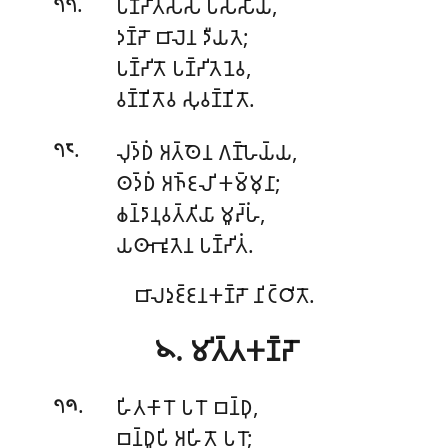
.
𑀧𑀡𑁆𑀟𑀺𑀢𑀲𑁆𑀲 𑀧𑀲𑀁𑀲𑀸𑀬,
𑁭𑁭
𑀤𑀡𑁆𑀟𑁄 𑀩𑀸𑀮𑁂𑀦 𑀤𑀻𑀬𑀢𑁂;
𑀧𑀡𑁆𑀟𑀺𑀢𑁄 𑀧𑀡𑁆𑀟𑀺𑀢𑁂𑀦𑁂𑀯,
𑀯𑀡𑁆𑀡𑀺𑀢𑁄𑀯 𑀲𑀼𑀯𑀡𑁆𑀡𑀺𑀢𑁄.
.
𑀮𑀼𑀤𑁆𑀥𑀁 𑀅𑀢𑁆𑀣𑁂𑀦 𑀕𑀡𑁆𑀳𑁂𑀬𑁆𑀬,
𑁭𑁮
𑀣𑀤𑁆𑀥𑀁 𑀅𑀜𑁆𑀚𑀮𑀺 𑀓𑀫𑁆𑀫𑀼𑀦𑀸;
𑀙𑀦𑁆𑀤𑀸𑀦𑀼𑀯𑀢𑁆𑀢𑀺𑀬𑀸 𑀫𑀽𑀴𑁆𑀳𑀁,
𑀬𑀣𑀸𑀪𑀽𑀢𑁂𑀦 𑀧𑀡𑁆𑀟𑀺𑀢𑀁.
𑀩𑀸𑀮𑀤𑀼𑀚𑁆𑀚𑀦𑀓𑀡𑁆𑀟𑁄 𑀦𑀺𑀝𑁆𑀞𑀺𑀢𑁄.
𑁪. 𑀫𑀺𑀢𑁆𑀢𑀓𑀡𑁆𑀟𑁄
.
𑀳𑀺𑀢𑀓𑀸𑀭𑁄 𑀧𑀭𑁄 𑀩𑀦𑁆𑀥𑀼,
𑁭𑁯
𑀩𑀦𑁆𑀥𑀽𑀧𑀺 𑀅𑀳𑀺𑀢𑁄 𑀧𑀭𑁄;