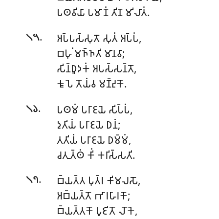
𑀧𑀣𑀯𑀺𑀬𑀸 𑀧𑀫𑀸𑀡𑀁 𑀢𑀺𑀡 𑀫𑀺𑀮𑀸𑀢𑀁.
.
𑀅𑀧𑁆𑀧𑀲𑁆𑀲𑀼𑀢𑁄 𑀲𑀼𑀢𑀁 𑀅𑀧𑁆𑀧𑀁,
𑁧𑁫
𑀩𑀳𑀼𑀁 𑀫𑀜𑁆𑀜𑀢𑀺 𑀫𑀸𑀦𑀯𑀸;
𑀲𑀺𑀦𑁆𑀥𑀽𑀤𑀓𑀁 𑀅𑀧𑀲𑁆𑀲𑀦𑁆𑀢𑁄,
𑀓𑀽𑀧𑁂 𑀢𑁄𑀬𑀁𑀯 𑀫𑀡𑁆𑀟𑀼𑀓𑁄.
.
𑀧𑀣𑀫𑀁 𑀧𑀭𑀸𑀚𑀬𑁂 𑀲𑀺𑀧𑁆𑀧𑀁,
𑁧𑁬
𑀤𑀼𑀢𑀺𑀬𑀁 𑀧𑀭𑀸𑀚𑀬𑁂 𑀥𑀦𑀁;
𑀢𑀢𑀺𑀬𑀁 𑀧𑀭𑀸𑀚𑀬𑁂 𑀥𑀫𑁆𑀫𑀁,
𑀘𑀢𑀼𑀢𑁆𑀣𑀁 𑀓𑀺𑀁 𑀓𑀭𑀺𑀲𑁆𑀲𑀢𑀺.
.
𑀩𑁆𑀬𑀢𑁆𑀢 𑀧𑀼𑀢𑁆𑀭 𑀓𑀺𑀫𑀮𑀲𑁄,
𑁧𑁭
𑀅𑀩𑁆𑀬𑀢𑁆𑀢𑁄 𑀪𑀸𑀭𑀳𑀸𑀭𑀓𑁄;
𑀩𑁆𑀬𑀢𑁆𑀢𑀓𑁄 𑀧𑀽𑀚𑀺𑀢𑁄 𑀮𑁄𑀓𑁂,