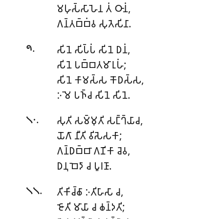
𑀫𑀳𑀼𑀲𑁆𑀲𑀸𑀳𑁂𑀦
𑀢𑀁 𑀞𑀸𑀦𑀁,
𑀕𑀦𑁆𑀢𑀩𑁆𑀩𑀁𑀯 𑀲𑀼𑀢𑁂𑀲𑀺𑀦𑀸.
.
𑀲𑀺𑀦𑁂 𑀲𑀺𑀧𑁆𑀧𑀁 𑀲𑀺𑀦𑁂 𑀥𑀦𑀁,
𑁯
𑀲𑀺𑀦𑁂 𑀧𑀩𑁆𑀩𑀢𑀫𑀸𑀭𑀼𑀳𑀁;
𑀲𑀺𑀦𑁂 𑀓𑀸𑀫𑀲𑁆𑀲 𑀓𑁄𑀥𑀲𑁆𑀲,
𑀇𑀫𑁂 𑀧𑀜𑁆𑀘 𑀲𑀺𑀦𑁂 𑀲𑀺𑀦𑁂.
.
𑀲𑀼𑀢𑀺 𑀲𑀫𑁆𑀫𑀼𑀢𑀺 𑀲𑀗𑁆𑀔𑁆𑀬𑀸𑀘,
𑁧𑁦
𑀬𑁄𑀕𑀸 𑀦𑀻𑀢𑀺 𑀯𑀺𑀲𑁂𑀲𑀓𑀸;
𑀕𑀦𑁆𑀥𑀩𑁆𑀩𑀸 𑀕𑀡𑀺𑀓𑀸 𑀘𑁂𑀯,
𑀥𑀦𑀼 𑀩𑁂𑀤𑀸 𑀘 𑀧𑀽𑀭𑀡𑀸.
.
𑀢𑀺𑀓𑀺𑀘𑁆𑀙𑀸 𑀇𑀢𑀺𑀳𑀸𑀲𑀸 𑀘,
𑁧𑁧
𑀚𑁄𑀢𑀺 𑀫𑀸𑀬𑀸 𑀘 𑀙𑀦𑁆𑀤𑀢𑀺;