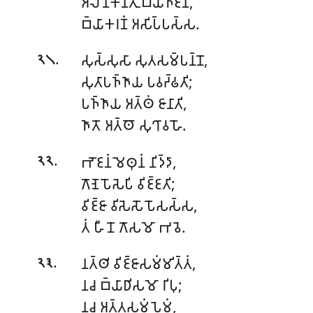
𑀅𑀮𑁄𑀦𑀓𑀦𑁆𑀢𑀼 𑀩𑁆𑀬𑀜𑁆𑀚𑀦𑀁,
𑀩𑁆𑀬𑀸𑀓𑀭𑀡𑀁 𑀅𑀲𑀺𑀧𑁆𑀧𑀲𑁆𑀲.
.
𑀲𑀼𑀲𑁆𑀲𑀼𑀲𑀸 𑀲𑀼𑀢𑀲𑀫𑁆𑀧𑀦𑁆𑀦𑁄,
𑁨𑁧
𑀲𑀼𑀢𑀸𑀧𑀜𑁆𑀜𑀸𑀬 𑀧𑀯𑀟𑁆𑀠𑀢𑀺;
𑀧𑀜𑁆𑀜𑀸𑀬 𑀅𑀢𑁆𑀣𑀁 𑀚𑀸𑀦𑀸𑀢𑀺,
𑀜𑀸𑀢𑁄 𑀅𑀢𑁆𑀣𑁄 𑀲𑀼𑀔𑀸𑀯𑀳𑁄.
.
𑀪𑁄𑀚𑀦𑀁 𑀫𑁂𑀣𑀼𑀦𑀁 𑀦𑀺𑀤𑁆𑀤𑀸,
𑁨𑁨
𑀕𑁄𑀡𑁂 𑀧𑁄𑀲𑁂𑀧𑀺 𑀯𑀺𑀚𑁆𑀚𑀢𑀺;
𑀯𑀺𑀚𑁆𑀚𑀸 𑀯𑀺𑀲𑁂𑀲𑁄 𑀧𑁄𑀲𑀲𑁆𑀲,
𑀢𑀁 𑀳𑀻𑀦𑁄 𑀕𑁄𑀲𑀫𑁄 𑀪𑀯𑁂.
.
𑀦𑀢𑁆𑀣𑀺 𑀯𑀺𑀚𑁆𑀚𑀸𑀲𑀫𑀁𑀫𑀺𑀢𑁆𑀢𑀁,
𑁨𑁩
𑀦𑀘 𑀩𑁆𑀬𑀸𑀥𑀺𑀲𑀫𑁄 𑀭𑀺𑀧𑀼;
𑀦𑀘
𑀅𑀢𑁆𑀢𑀲𑀫𑀁 𑀧𑁂𑀫𑀁,