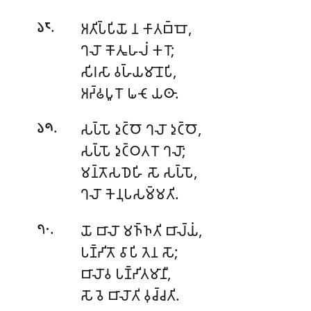
.
𑀅𑀢𑀺𑀧𑁆𑀧𑀺𑀬𑁄 𑀦 𑀓𑀸𑀢𑀩𑁆𑀩𑁄,
𑁬𑁮
𑀔𑀮𑁄 𑀓𑁄𑀢𑀽𑀳𑀮𑀁 𑀓𑀭𑁄;
𑀲𑀺𑀭𑀲𑀸 𑀯𑀳𑁆𑀬𑀫𑀸𑀦𑁄𑀧𑀺,
𑀅𑀟𑁆𑀠𑀧𑀽𑀭𑁄 𑀖𑀝𑁄 𑀬𑀣𑀸.
.
𑀲𑀧𑁆𑀧𑁄 𑀤𑀼𑀝𑁆𑀞𑁄 𑀔𑀮𑁄 𑀤𑀼𑀝𑁆𑀞𑁄,
𑁬𑁯
𑀲𑀧𑁆𑀧𑁄 𑀤𑀼𑀝𑁆𑀞𑀢𑀭𑁄 𑀔𑀮𑁄;
𑀫𑀦𑁆𑀢𑁄𑀲𑀥𑁂𑀳𑀺 𑀲𑁄 𑀲𑀧𑁆𑀧𑁄,
𑀔𑀮𑁄 𑀓𑁂𑀦𑀼𑀧𑀲𑀫𑁆𑀫𑀢𑀺.
.
𑀬𑁄 𑀩𑀸𑀮𑁄 𑀫𑀜𑁆𑀜𑀢𑀺 𑀩𑀸𑀮𑁆𑀬𑀁,
𑁭𑁦
𑀧𑀡𑁆𑀟𑀺𑀢𑁄 𑀯𑀸𑀧𑀺 𑀢𑁂𑀦 𑀲𑁄;
𑀩𑀸𑀮𑁄𑀯 𑀧𑀡𑁆𑀟𑀺𑀢𑀫𑀸𑀦𑀻,
𑀲𑁄 𑀯𑁂 𑀩𑀸𑀮𑁄𑀢𑀺 𑀯𑀼𑀘𑁆𑀘𑀢𑀺.