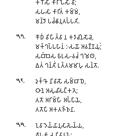
𑀓𑀭𑁄𑀲𑀺 𑀓𑀸𑀭𑀸𑀧𑁂𑀲𑀺 𑀯𑀸;
𑀲𑀳𑀲𑀸 𑀓𑀸𑀭𑀺𑀢𑀁 𑀓𑀫𑁆𑀫𑀁,
𑀫𑀦𑁆𑀤𑁄 𑀧𑀘𑁆𑀙𑀸𑀦𑀼𑀢𑀧𑁆𑀧𑀢𑀺.
.
𑀓𑁄𑀥𑀁 𑀯𑀺𑀳𑀺𑀢𑁆𑀯𑀸 𑀦 𑀓𑀤𑀸𑀘𑀺𑀦𑀲𑁄𑀘𑁂,
𑁫𑁭
𑀫𑀓𑁆𑀔𑀧𑁆𑀧𑀳𑀸𑀦𑀁 𑀇𑀲𑀬𑁄 𑀅𑀯𑀡𑁆𑀡𑀬𑀼𑀁;
𑀲𑀩𑁆𑀩𑁂𑀲
𑀨𑀸𑀭𑀼𑀲-𑀯𑀘𑀁 𑀔𑀫𑁂𑀣,
𑀏𑀢𑀁 𑀔𑀦𑁆𑀢𑀺𑀁 𑀉𑀢𑁆𑀢𑀫𑀫𑀸𑀳𑀼 𑀲𑀦𑁆𑀢𑁄.
.
𑀤𑀼𑀓𑁆𑀔𑁄 𑀦𑀺𑀯𑀸𑀲𑁄 𑀲𑀫𑁆𑀩𑀸𑀥𑁂,
𑁫𑁮
𑀞𑀸𑀦𑁂 𑀅𑀲𑀼𑀘𑀺𑀲𑀗𑁆𑀓𑀢𑁂;
𑀢𑀢𑁄 𑀅𑀭𑀺𑀫𑁆𑀳𑀺 𑀅𑀧𑁆𑀧𑀺𑀬𑁂,
𑀢𑀢𑁄𑀧𑀺 𑀅𑀓𑀢𑀜𑁆𑀜𑀼𑀦𑀸.
.
𑀑𑀯𑀸𑀤𑁂𑀬𑁆𑀬𑀸𑀦𑀼𑀲𑀸𑀲𑁂𑀬𑁆𑀬,
𑁫𑁯
𑀕𑀸𑀧𑀓𑀸 𑀘 𑀦𑀺𑀯𑀸𑀭𑀬𑁂;