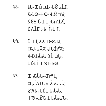
.
𑀭𑀽𑀧-𑀬𑁄𑀩𑁆𑀩𑀦-𑀲𑀫𑁆𑀧𑀦𑁆𑀦𑀸,
𑁩𑁬
𑀯𑀺𑀲𑀸𑀣-𑀓𑀼𑀣-𑀲𑀫𑁆𑀪𑀯𑀸;
𑀯𑀺𑀚𑁆𑀚𑀸-𑀳𑀻𑀦𑀸 𑀦 𑀲𑁄𑀪𑀦𑁆𑀢𑀺,
𑀦𑀺𑀕𑀦𑁆𑀥𑀸 𑀇𑀯 𑀓𑀺𑀁𑀲𑀼𑀓𑀸.
.
𑀳𑀻𑀦𑁂 𑀧𑀼𑀢𑁆𑀢𑁄 𑀭𑀸𑀚𑀸𑀫𑀘𑁆𑀘𑁄,
𑁩𑁭
𑀩𑀸𑀮-𑀧𑀼𑀢𑁆𑀢𑁄 𑀘 𑀧𑀡𑁆𑀟𑀺𑀢𑁄;
𑀅-𑀥𑀦𑀲𑁆𑀲 𑀥𑀦𑀁 𑀩𑀳𑀼,
𑀧𑀼𑀭𑀺𑀲𑀸𑀦𑀁 𑀦 𑀫𑀜𑁆𑀜𑀣.
.
𑀬𑁄 𑀲𑀺𑀧𑁆𑀧-𑀮𑁄𑀪𑁂𑀦,
𑁩𑁮
𑀩𑀳𑀼𑀁 𑀕𑀡𑁆𑀳𑀸𑀢𑀺 𑀢𑀁 𑀲𑀺𑀧𑁆𑀧𑀁;
𑀫𑀽𑀕𑁄𑀯
𑀲𑀼𑀧𑀺𑀦𑀁 𑀧𑀲𑁆𑀲𑀁,
𑀓𑀣𑁂𑀢𑀼𑀫𑁆𑀧𑀺 𑀦 𑀉𑀲𑁆𑀲𑀳𑁂.