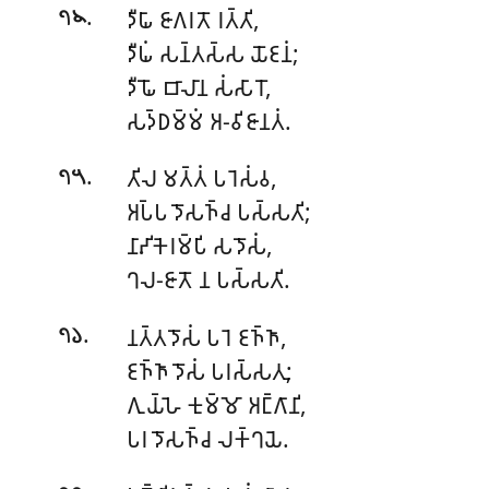
.
𑀤𑀻𑀖𑀸 𑀚𑀸𑀕𑀭𑀢𑁄 𑀭𑀢𑁆𑀢𑀺,
𑁭𑁪
𑀤𑀻𑀖𑀁 𑀲𑀦𑁆𑀢𑀲𑁆𑀲 𑀬𑁄𑀚𑀦𑀁;
𑀤𑀻𑀖𑁄 𑀩𑀸𑀮𑀸𑀦 𑀲𑀁𑀲𑀸𑀭𑁄,
𑀲𑀤𑁆𑀥𑀫𑁆𑀫𑀁 𑀅-𑀯𑀺𑀚𑀸𑀦𑀢𑀁.
.
𑀢𑀺𑀮 𑀫𑀢𑁆𑀢𑀁 𑀧𑀭𑁂𑀲𑀁𑀯,
𑁭𑁫
𑀅𑀧𑁆𑀧 𑀤𑁄𑀲𑀜𑁆𑀘 𑀧𑀲𑁆𑀲𑀢𑀺;
𑀦𑀸𑀴𑀺𑀓𑁂𑀭𑀫𑁆𑀧𑀺 𑀲𑀤𑁄𑀲𑀁,
𑀔𑀮-𑀚𑀸𑀢𑁄 𑀦 𑀧𑀲𑁆𑀲𑀢𑀺.
.
𑀦𑀢𑁆𑀢𑀤𑁄𑀲𑀁 𑀧𑀭𑁂 𑀚𑀜𑁆𑀜𑀸,
𑁭𑁬
𑀚𑀜𑁆𑀜𑀸 𑀤𑁄𑀲𑀁 𑀧𑀭𑀲𑁆𑀲𑀢𑀼;
𑀕𑀼𑀬𑁆𑀳𑁂
𑀓𑀼𑀫𑁆𑀫𑁄 𑀅𑀗𑁆𑀕𑀸𑀦𑀺,
𑀧𑀭 𑀤𑁄𑀲𑀜𑁆𑀘 𑀮𑀓𑁆𑀔𑀬𑁂.