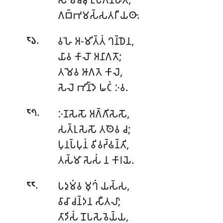
𑀕𑀩𑁆𑀪𑀫𑀲𑁆𑀲𑀢𑀭𑀻 𑀬𑀣𑀸.
.
𑀯𑀳𑁂 𑀅-𑀫𑀺𑀢𑁆𑀢𑀁 𑀔𑀦𑁆𑀥𑁂𑀦,
𑁮𑁬
𑀬𑀸𑀯 𑀓𑀸𑀮𑁄 𑀅𑀦𑀸𑀕𑀢𑁄;
𑀢𑀫𑁂𑀯 𑀆𑀕𑀢𑁂 𑀓𑀸𑀮𑁂,
𑀲𑁂𑀮𑁂 𑀪𑀺𑀦𑁆𑀤𑁂 𑀖𑀝𑀁 𑀇𑀯.
.
𑀇𑀡𑀲𑁂𑀲𑁄 𑀅𑀕𑁆𑀕𑀺𑀲𑁂𑀲𑁄,
𑁮𑁭
𑀲𑀢𑁆𑀭𑀼𑀲𑁂𑀲𑁄 𑀢𑀣𑁂𑀯 𑀘;
𑀧𑀼𑀦𑀧𑁆𑀧𑀼𑀦𑀁 𑀯𑀺𑀯𑀟𑁆𑀠𑀦𑁆𑀢𑀺,
𑀢𑀲𑁆𑀫𑀸 𑀲𑁂𑀲𑀁 𑀦 𑀓𑀸𑀭𑀬𑁂.
.
𑀧𑀤𑀼𑀫𑀁𑀯 𑀫𑀼𑀔𑀁 𑀬𑀲𑁆𑀲,
𑁮𑁮
𑀯𑀸𑀘𑀸 𑀘𑀦𑁆𑀤𑀦 𑀲𑀻𑀢𑀮𑀸;
𑀢𑀸𑀤𑀺𑀲𑀁 𑀦𑁄𑀧𑀲𑁂𑀯𑁂𑀬𑁆𑀬,