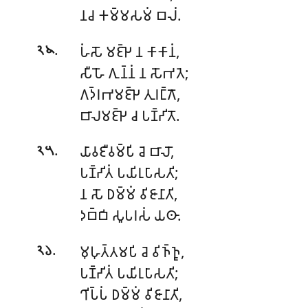
𑀦𑀘 𑀓𑀫𑁆𑀫𑀲𑀫𑀁 𑀩𑀮𑀁.
.
𑀳𑀁𑀲𑁄 𑀫𑀚𑁆𑀛𑁂 𑀦 𑀓𑀸𑀓𑀸𑀦𑀁,
𑁨𑁪
𑀲𑀻𑀳𑁄 𑀕𑀼𑀦𑁆𑀦𑀁 𑀦 𑀲𑁄𑀪𑀢𑁂;
𑀕𑀤𑁆𑀭𑀪𑀫𑀚𑁆𑀛𑁂 𑀢𑀼𑀭𑀗𑁆𑀕𑁄,
𑀩𑀸𑀮𑀫𑀚𑁆𑀛𑁂 𑀘 𑀧𑀡𑁆𑀟𑀺𑀢𑁄.
.
𑀬𑀸𑀯𑀚𑀻𑀯𑀫𑁆𑀧𑀺 𑀘𑁂 𑀩𑀸𑀮𑁄,
𑁨𑁫
𑀧𑀡𑁆𑀟𑀺𑀢𑀁 𑀧𑀬𑀺𑀭𑀼𑀧𑀸𑀲𑀢𑀺;
𑀦 𑀲𑁄 𑀥𑀫𑁆𑀫𑀁 𑀯𑀺𑀚𑀸𑀦𑀸𑀢𑀺,
𑀤𑀩𑁆𑀩𑀺 𑀲𑀽𑀧𑀭𑀲𑀁 𑀬𑀣𑀸.
.
𑀫𑀼𑀳𑀼𑀢𑁆𑀢𑀫𑀧𑀺 𑀘𑁂 𑀯𑀺𑀜𑁆𑀜𑀽,
𑁨𑁬
𑀧𑀡𑁆𑀟𑀺𑀢𑀁 𑀧𑀬𑀺𑀭𑀼𑀧𑀸𑀲𑀢𑀺;
𑀔𑀺𑀧𑁆𑀧𑀁 𑀥𑀫𑁆𑀫𑀁 𑀯𑀺𑀚𑀸𑀦𑀸𑀢𑀺,