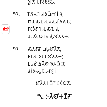
𑀤𑀽𑀭𑀢𑁄 𑀧𑀭𑀺𑀯𑀚𑁆𑀚𑀬𑁂.
.
𑀭𑁄𑀕𑀸𑀢𑀼𑀭𑁂 𑀘 𑀤𑀼𑀩𑁆𑀪𑀺𑀓𑁆𑀔𑁂,
𑁯𑁨
𑀩𑁆𑀬𑀲𑀦𑁂 𑀲𑀢𑁆𑀢𑀼 𑀯𑀺𑀕𑁆𑀕𑀳𑁂;
📜
𑀭𑀸𑀚𑀤𑁆𑀯𑀸𑀭𑁂 𑀲𑀼𑀲𑀸𑀦𑁂 𑀘,
𑀬𑁂 𑀢𑀺𑀝𑁆𑀞𑀦𑁆𑀢𑀺 𑀲𑀼𑀫𑀺𑀢𑁆𑀢𑀓𑀸.
.
𑀲𑀻𑀢𑀯𑀸𑀘𑁄 𑀩𑀳𑀼𑀫𑀺𑀢𑁆𑀢𑁄,
𑁯𑁩
𑀨𑀭𑀼𑀲𑁄 𑀅𑀧𑁆𑀧𑀫𑀺𑀢𑁆𑀢𑀓𑁄;
𑀉𑀧𑀫𑀁 𑀏𑀢𑁆𑀣 𑀜𑀸𑀢𑀩𑁆𑀩𑀸,
𑀘𑀦𑁆𑀤-𑀲𑀽𑀭𑀺𑀬-𑀭𑀸𑀚𑀽𑀦𑀁.
𑀫𑀺𑀢𑁆𑀢𑀓𑀡𑁆𑀟𑁄 𑀦𑀺𑀝𑁆𑀞𑀺𑀢𑁄.
𑁫. 𑀇𑀢𑁆𑀣𑀺𑀓𑀡𑁆𑀟𑁄