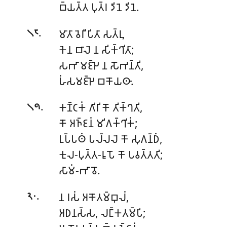
𑀩𑁆𑀬𑀢𑁆𑀢 𑀧𑀼𑀢𑁆𑀭 𑀤𑀺𑀦𑁂 𑀤𑀺𑀦𑁂.
.
𑀫𑀸𑀢𑀸 𑀯𑁂𑀭𑀻 𑀧𑀺𑀢𑀸 𑀲𑀢𑁆𑀭𑀼,
𑁧𑁮
𑀓𑁂𑀦 𑀩𑀸𑀮𑁂 𑀦 𑀲𑀺𑀓𑁆𑀔𑀺𑀢𑀸;
𑀲𑀪𑀸𑀫𑀚𑁆𑀛𑁂
𑀦 𑀲𑁄𑀪𑀦𑁆𑀢𑀺,
𑀳𑀁𑀲𑀫𑀚𑁆𑀛𑁂 𑀩𑀓𑁄𑀬𑀣𑀸.
.
𑀓𑀡𑁆𑀝𑀓𑀁 𑀕𑀺𑀭𑀺 𑀓𑁄 𑀢𑀺𑀓𑁆𑀔𑀢𑀺,
𑁧𑁯
𑀓𑁄 𑀅𑀜𑁆𑀚𑀦𑀁 𑀫𑀺𑀕𑀓𑁆𑀔𑀺𑀓𑀁;
𑀉𑀧𑁆𑀧𑀣𑀁 𑀧𑀮𑁆𑀮𑀮𑁂 𑀓𑁄 𑀲𑀼𑀕𑀦𑁆𑀥𑀁,
𑀓𑀼𑀮-𑀧𑀼𑀢𑁆𑀢-𑀭𑀽𑀧𑁄 𑀓𑁄 𑀧𑀯𑀢𑁆𑀢𑀢𑀺;
𑀲𑀸𑀫𑀁-𑀪𑀸𑀯𑁄.
.
𑀦 𑀭𑀲𑀁 𑀅𑀓𑁄𑀢𑀫𑁆𑀩𑀼𑀮𑀁,
𑁨𑁦
𑀅𑀥𑀦𑀲𑁆𑀲, 𑀮𑀗𑁆𑀓𑀢𑀫𑁆𑀧𑀺;