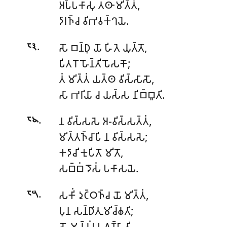
𑀅𑀧𑁆𑀧𑀓𑀸𑀲𑀼 𑀢𑀣𑀸 𑀫𑀺𑀢𑁆𑀢𑀁,
𑀤𑀸𑀭𑀜𑁆𑀘 𑀯𑀺𑀪𑀯𑀓𑁆𑀔𑀬𑁂.
.
𑀲𑁄 𑀩𑀦𑁆𑀥𑀼 𑀬𑁄 𑀳𑀺𑀢𑁂 𑀬𑀼𑀢𑁆𑀢𑁄,
𑁮𑁩
𑀧𑀺𑀢𑀭𑁄 𑀳𑁄𑀦𑁆𑀢𑀺 𑀧𑁄𑀲𑀓𑁄;
𑀢𑀁 𑀫𑀺𑀢𑁆𑀢𑀁 𑀬𑀢𑁆𑀣 𑀯𑀺𑀲𑁆𑀲𑀸𑀲𑁄,
𑀲𑀸 𑀪𑀭𑀺𑀬𑀸 𑀘 𑀬𑀲𑁆𑀲 𑀦𑀺𑀩𑁆𑀩𑀽𑀢𑀺.
.
𑀦 𑀯𑀺𑀲𑁆𑀲𑀲𑁂 𑀅-𑀯𑀺𑀲𑁆𑀲𑀢𑁆𑀢𑀁,
𑁮𑁪
𑀫𑀺𑀢𑁆𑀢𑀜𑁆𑀘𑀸𑀧𑀺 𑀦 𑀯𑀺𑀲𑁆𑀲𑀲𑁂;
𑀓𑀤𑀸𑀘𑀺 𑀓𑀼𑀧𑀺𑀢𑁄 𑀫𑀺𑀢𑁄,
𑀲𑀩𑁆𑀩𑀁 𑀤𑁄𑀲𑀁 𑀧𑀓𑀸𑀲𑀬𑁂.
.
𑀲𑀓𑀺𑀁 𑀤𑀼𑀝𑁆𑀞𑀜𑁆𑀘 𑀬𑁄 𑀫𑀺𑀢𑁆𑀢𑀁,
𑁮𑁫
𑀧𑀼𑀦 𑀲𑀦𑁆𑀥𑀺𑀢𑀼𑀫𑀺𑀘𑁆𑀙𑀢𑀺;
𑀲𑁄
𑀫𑀘𑁆𑀘𑀼𑀁 𑀉𑀧𑀕𑀡𑁆𑀳𑀸𑀢𑀺,