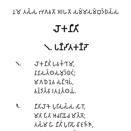
𑀦𑀫𑁄 𑀢𑀲𑁆𑀲 𑀪𑀕𑀯𑀢𑁄 𑀅𑀭𑀳𑀢𑁄 𑀲𑀫𑁆𑀫𑀸𑀲𑀫𑁆𑀩𑀼𑀤𑁆𑀥𑀲𑁆𑀲
𑀮𑁄𑀓𑀦𑀻𑀢𑀺
𑁧. 𑀧𑀡𑁆𑀟𑀺𑀢𑀓𑀡𑁆𑀟𑁄
.
𑀮𑁄𑀓𑀦𑀻𑀢𑀺𑀁
𑀧𑀯𑀓𑁆𑀔𑀸𑀫𑀺,
𑁧
𑀦𑀸𑀦𑀸𑀲𑀢𑁆𑀣𑀲𑀫𑀼𑀤𑁆𑀥𑀝𑀁;
𑀫𑀸𑀕𑀥𑁂𑀦𑁂𑀯 𑀲𑀗𑁆𑀔𑁂𑀧𑀁,
𑀯𑀦𑁆𑀤𑀺𑀢𑁆𑀯𑀸 𑀭𑀢𑀦𑀢𑁆𑀣𑀬𑀁.
.
𑀦𑀻𑀢𑀺𑀮𑁄𑀓𑁂 𑀧𑀼𑀭𑀺𑀲𑀲𑁆𑀲 𑀲𑀸𑀭𑁄,
𑁨
𑀫𑀸𑀢𑀸 𑀧𑀺𑀢𑀸 𑀆𑀘𑀭𑀺𑀬𑁄𑀘 𑀫𑀺𑀢𑁆𑀢𑁄;
𑀢𑀲𑁆𑀫𑀸 𑀳𑀺 𑀦𑀻𑀢𑀺𑀁 𑀧𑀼𑀭𑀺𑀲𑁄 𑀯𑀺𑀚𑀜𑁆𑀜𑀸,