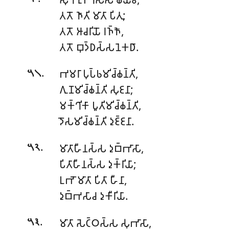
𑀢𑀢𑁄 𑀜𑀸𑀢𑀺 𑀫𑀸𑀢𑀸 𑀧𑀺𑀢𑀼;
𑀢𑀢𑁄 𑀆𑀘𑀭𑀺𑀬𑁄 𑀭𑀜𑁆𑀜𑁄,
𑀢𑀢𑁄 𑀩𑀼𑀤𑁆𑀥𑀲𑁆𑀲𑀦𑁂𑀓𑀥𑀸.
.
𑀪𑀫𑀭𑀸 𑀧𑀼𑀧𑁆𑀨𑀫𑀺𑀘𑁆𑀙𑀦𑁆𑀢𑀺,
𑁫𑁧
𑀕𑀼𑀡𑀫𑀺𑀘𑁆𑀙𑀦𑁆𑀢𑀺 𑀲𑀼𑀚𑀦𑀸;
𑀫𑀓𑁆𑀔𑀺𑀓𑀸 𑀧𑀽𑀢𑀺𑀫𑀺𑀘𑁆𑀙𑀦𑁆𑀢𑀺,
𑀤𑁄𑀲𑀫𑀺𑀘𑁆𑀙𑀦𑁆𑀢𑀺 𑀤𑀼𑀚𑁆𑀚𑀦𑀸.
.
𑀫𑀸𑀢𑀸𑀳𑀻𑀦𑀲𑁆𑀲 𑀤𑀼𑀩𑁆𑀪𑀸𑀲𑀸,
𑁫𑁨
𑀧𑀺𑀢𑀸𑀳𑀻𑀦𑀲𑁆𑀲 𑀤𑀼𑀓𑁆𑀭𑀺𑀬𑀸;
𑀉𑀪𑁄
𑀫𑀸𑀢𑀸 𑀧𑀺𑀢𑀸 𑀳𑀻𑀦𑀸,
𑀤𑀼𑀩𑁆𑀪𑀲𑀸𑀘 𑀤𑀼𑀓𑀻𑀭𑀺𑀬𑀸.
.
𑀫𑀸𑀢𑀸 𑀲𑁂𑀝𑁆𑀞𑀲𑁆𑀲 𑀲𑀼𑀪𑀸𑀲𑀸,
𑁫𑁩