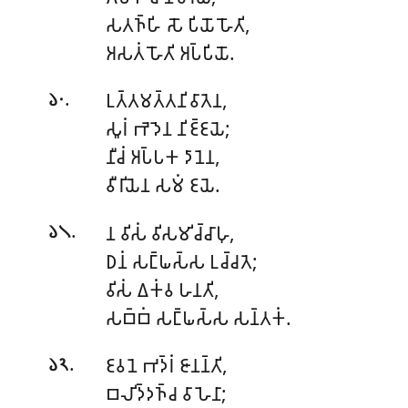
𑀲𑀢𑀜𑁆𑀳𑀺 𑀲𑁄 𑀧𑀺𑀬𑁄 𑀳𑁄𑀢𑀺,
𑀅𑀲𑀢𑀁 𑀳𑁄𑀢𑀺 𑀅𑀧𑁆𑀧𑀺𑀬𑁄.
.
𑀉𑀢𑁆𑀢𑀫𑀢𑁆𑀢𑀦𑀺𑀯𑀸𑀢𑁂𑀦,
𑁬𑁦
𑀲𑀽𑀭𑀁 𑀪𑁂𑀤𑁂𑀦 𑀦𑀺𑀚𑁆𑀚𑀬𑁂;
𑀦𑀻𑀘𑀁 𑀅𑀧𑁆𑀧𑀓 𑀤𑀸𑀦𑁂𑀦,
𑀯𑀻𑀭𑀺𑀬𑁂𑀦 𑀲𑀫𑀁 𑀚𑀬𑁂.
.
𑀦 𑀯𑀺𑀲𑀁 𑀯𑀺𑀲𑀫𑀺𑀘𑁆𑀘𑀸𑀳𑀼,
𑁬𑁧
𑀥𑀦𑀁 𑀲𑀗𑁆𑀖𑀲𑁆𑀲 𑀉𑀘𑁆𑀘𑀢𑁂;
𑀯𑀺𑀲𑀁 𑀏𑀓𑀁𑀯 𑀳𑀦𑀢𑀺,
𑀲𑀩𑁆𑀩𑀁 𑀲𑀗𑁆𑀖𑀲𑁆𑀲 𑀲𑀦𑁆𑀢𑀓𑀁.
.
𑀚𑀯𑀦𑁂 𑀪𑀤𑁆𑀭𑀁 𑀚𑀸𑀦𑀦𑁆𑀢𑀺,
𑁬𑁨
𑀩𑀮𑀺𑀤𑁆𑀤𑀜𑁆𑀘 𑀯𑀸𑀳𑁂𑀦𑀸;