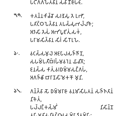
𑀧𑀝𑀺𑀕𑁆𑀕𑀳𑁂𑀢𑁆𑀯𑀸𑀦 𑀲𑀯𑀸𑀡𑀺𑀚𑀸𑀳𑀝𑀸.
.
𑀓𑀢𑀦𑁆𑀦𑀓𑀺𑀘𑁆𑀘𑁄 𑀲𑀭𑀡𑁂𑀲𑀼 𑀢𑁂 𑀉𑀪𑁄,
𑁫𑁯
𑀧𑀢𑀺𑀝𑁆𑀞𑀧𑁂𑀢𑁆𑀯𑀸𑀦 𑀢𑀧𑀲𑁆𑀲𑀼𑀪𑀮𑁆𑀮𑀺𑀓𑁂;
𑀅𑀤𑀸𑀲𑀺 𑀢𑁂𑀲𑀁 𑀅𑀪𑀺𑀧𑀽𑀚𑀺𑀢𑀼𑀁 𑀲𑀓𑀁,
𑀧𑀭𑀸𑀫𑀲𑀺𑀢𑁆𑀯𑀸𑀦 𑀲𑀺𑀭𑀁 𑀲𑀺𑀭𑁄𑀭𑀼𑀳𑁂.
.
𑀯𑀝𑀲𑁆𑀲𑀫𑀼𑀮𑁂 𑀅𑀚𑀧𑀸𑀮𑀲𑀜𑁆𑀜𑀺𑀦𑁄,
𑁬𑁦
𑀲𑀳𑀫𑁆𑀧𑀢𑀻𑀩𑁆𑀭𑀳𑁆𑀫𑀯𑀭𑁂𑀦 𑀬𑀸𑀘𑀺𑀢𑁄;
𑀚𑀦𑀲𑁆𑀲 𑀓𑀸𑀢𑀼𑀁 𑀯𑀭𑀥𑀫𑁆𑀫𑀲𑀗𑁆𑀕𑀳𑀁,
𑀅𑀕𑀜𑁆𑀙𑀺 𑀩𑀸𑀭𑀸𑀡𑀲𑀺𑀫𑁂𑀓𑀓𑁄 𑀫𑀼𑀦𑀺.
.
𑀕𑀦𑁆𑀢𑁆𑀯𑀸 𑀲𑁄 𑀥𑀫𑁆𑀫𑀭𑀸𑀚𑀸 𑀯𑀦𑀫𑀺𑀲𑀺𑀧𑀢𑀦𑀁 𑀲𑀜𑁆𑀜𑀢𑀸𑀦𑀁
𑁬𑁧
𑀦𑀺𑀓𑁂𑀢𑀁,
𑀧𑀮𑁆𑀮𑀗𑁆𑀓𑀲𑁆𑀫𑀺𑀁 𑀦𑀺𑀲𑀺𑀦𑁆𑀦𑁄
𑀢𑀳𑀺𑀫𑀯𑀺𑀘𑀮𑀺𑀢𑀝𑁆𑀞𑀸𑀦𑀲𑀫𑁆𑀧𑀸𑀤𑀺𑀢𑀫𑁆𑀳𑀺;