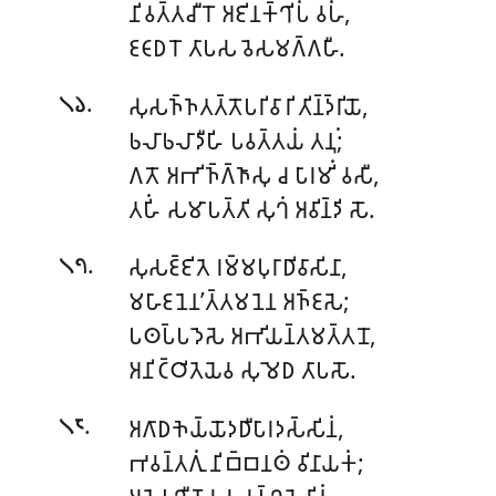
𑀦𑀺𑀯𑀢𑁆𑀢𑀘𑀻𑀭𑁄 𑀅𑀚𑀺𑀦𑀓𑁆𑀔𑀺𑀧𑀁 𑀯𑀳𑀁,
𑀚𑀝𑀸𑀥𑀭𑁄 𑀢𑀸𑀧𑀲 𑀯𑁂𑀲𑀫𑀕𑁆𑀕𑀳𑀻.
.
𑀲𑀼𑀲𑀜𑁆𑀜𑀢𑀢𑁆𑀢𑁄𑀧𑀭𑀺𑀯𑀸𑀭𑀺 𑀢𑀺𑀦𑁆𑀤𑁆𑀭𑀺𑀬𑁄,
𑁧𑁬
𑀨𑀮𑀸𑀨𑀮𑀸𑀤𑀻𑀳𑀺 𑀧𑀯𑀢𑁆𑀢𑀬𑀁 𑀢𑀦𑀼𑀁;
𑀕𑀢𑁄 𑀅𑀪𑀺𑀜𑁆𑀕𑁆𑀜𑀸𑀲𑀼 𑀘 𑀧𑀸𑀭𑀫𑀺𑀁 𑀯𑀲𑀻,
𑀢𑀳𑀺𑀁 𑀲𑀫𑀸𑀧𑀢𑁆𑀢𑀺 𑀲𑀼𑀔𑀁 𑀅𑀯𑀺𑀦𑁆𑀤𑀺 𑀲𑁄.
.
𑀲𑀼𑀲𑀚𑁆𑀚𑀺𑀢𑁂 𑀭𑀫𑁆𑀫𑀧𑀼𑀭𑀸𑀥𑀺𑀯𑀸𑀲𑀺𑀦𑀸,
𑁧𑁭
𑀫𑀳𑀸𑀚𑀦𑁂𑀦’𑀢𑁆𑀢𑀫𑀦𑁂𑀦 𑀅𑀜𑁆𑀚𑀲𑁂;
𑀧𑀣𑀧𑁆𑀧𑀤𑁂𑀲𑁂 𑀅𑀪𑀺𑀬𑀦𑁆𑀢𑀫𑀢𑁆𑀢𑀦𑁄,
𑀅𑀦𑀺𑀝𑁆𑀞𑀺𑀢𑁂𑀬𑁂𑀯 𑀲𑀼𑀫𑁂𑀥 𑀢𑀸𑀧𑀲𑁄.
.
𑀅𑀕𑀸𑀥𑀜𑁂𑀬𑁆𑀬𑁄𑀤𑀥𑀻𑀧𑀸𑀭𑀤𑀲𑁆𑀲𑀺𑀦𑀁,
𑁧𑁮
𑀪𑀯𑀦𑁆𑀢𑀕𑀼𑀁 𑀦𑀺𑀩𑁆𑀩𑀦𑀣𑀁 𑀯𑀺𑀦𑀸𑀬𑀓𑀁;