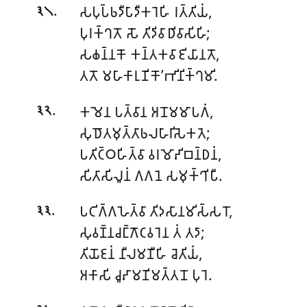
.
𑀲𑀧𑀼𑀧𑁆𑀨𑀤𑀻𑀧𑀸𑀤𑀻𑀓𑀭𑁂𑀳𑀺 𑀭𑀢𑁆𑀢𑀺𑀬𑀁,
𑁩𑁧
𑀧𑀼𑀭𑀓𑁆𑀔𑀢𑁄 𑀲𑁄 𑀢𑀺𑀤𑀺𑀯𑀸𑀥𑀺𑀯𑀸𑀲𑀺𑀳𑀺;
𑀲𑀙𑀦𑁆𑀦𑀓𑁄 𑀓𑀦𑁆𑀢𑀓𑀯𑀸𑀚𑀺𑀬𑀸𑀦𑀢𑁄,
𑀢𑀢𑁄 𑀫𑀳𑀸𑀓𑀸𑀭𑀼𑀡𑀺𑀓𑁄’𑀪𑀺𑀦𑀺𑀓𑁆𑀔𑀫𑀺.
.
𑀓𑀫𑁂𑀦 𑀧𑀢𑁆𑀯𑀸𑀦 𑀅𑀦𑁄𑀫𑀫𑀸𑀧𑀕𑀁,
𑁩𑁨
𑀲𑀼𑀥𑁄𑀢𑀫𑀼𑀢𑁆𑀢𑀸𑀨𑀮𑀳𑀸𑀭𑀺𑀲𑁂𑀓𑀢𑁂;
𑀧𑀢𑀺𑀝𑁆𑀞𑀳𑀺𑀢𑁆𑀯𑀸 𑀯𑀭𑀫𑁄𑀴𑀺𑀩𑀦𑁆𑀥𑀦𑀁,
𑀲𑀺𑀢𑀸𑀲𑀺𑀮𑀽𑀦𑀁 𑀕𑀕𑀦𑁂 𑀲𑀫𑀼𑀓𑁆𑀔𑀺𑀧𑀻.
.
𑀧𑀝𑀺𑀕𑁆𑀕𑀳𑁂𑀢𑁆𑀯𑀸 𑀢𑀺𑀤𑀲𑀸𑀦𑀫𑀺𑀲𑁆𑀲𑀭𑁄,
𑁩𑁩
𑀲𑀼𑀯𑀡𑁆𑀦𑀘𑀗𑁆𑀕𑁄𑀝𑀯𑀭𑁂𑀦 𑀢𑀁 𑀢𑀤𑀸;
𑀢𑀺𑀬𑁄𑀚𑀦𑀁 𑀦𑀻𑀮𑀫𑀡𑀻𑀳𑀺 𑀘𑁂𑀢𑀺𑀬𑀁,
𑀅𑀓𑀸𑀲𑀺 𑀘𑀽𑀴𑀸𑀫𑀡𑀺𑀫𑀢𑁆𑀢𑀦𑁄 𑀧𑀼𑀭𑁂.