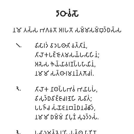
𑀤𑀸𑀞𑀸𑀯𑀁𑀲𑁄
𑀦𑀫𑁄 𑀢𑀲𑁆𑀲 𑀪𑀕𑀯𑀢𑁄 𑀅𑀭𑀳𑀢𑁄 𑀲𑀫𑁆𑀫𑀸𑀲𑀫𑁆𑀩𑀼𑀤𑁆𑀥𑀲𑁆𑀲
.
𑀯𑀺𑀲𑀸𑀭𑀤𑀁 𑀯𑀸𑀤𑀧𑀣𑀸𑀢𑀺 𑀯𑀢𑁆𑀢𑀺𑀦𑀁,
𑁧
𑀢𑀺𑀮𑁄𑀓𑀧𑀚𑁆𑀚𑁄𑀢𑀫𑀲𑀬𑁆𑀳𑀲𑀸𑀳𑀺𑀦𑀁;
𑀅𑀲𑁂𑀲 𑀜𑁂𑀬𑁆𑀬𑀸𑀯𑀭𑀡𑀧𑁆𑀧𑀳𑀸𑀬𑀺𑀦𑀁,
𑀦𑀫𑀸𑀫𑀺 𑀲𑀢𑁆𑀣𑀸𑀭𑀫𑀦𑀦𑁆𑀢𑀕𑁄𑀘𑀭𑀁.
.
𑀢𑀺𑀮𑁄𑀓 𑀦𑀸𑀣𑀧𑁆𑀧𑀪𑀯𑀁 𑀪𑀬𑀸𑀧𑀳𑀁,
𑁨
𑀯𑀺𑀲𑀼𑀤𑁆𑀥𑀯𑀺𑀚𑁆𑀚𑀸𑀘𑀭𑀡𑁂𑀳𑀺 𑀲𑁂𑀯𑀺𑀢𑀁;
𑀧𑀧𑀜𑁆𑀘 𑀲𑀁𑀬𑁄𑀚𑀦𑀩𑀦𑁆𑀥𑀦𑀘𑁆𑀙𑀺𑀤𑀁,
𑀦𑀫𑀸𑀫𑀺 𑀥𑀫𑁆𑀫𑀁 𑀦𑀺𑀧𑀼𑀡𑀁 𑀲𑀼𑀤𑀼𑀤𑁆𑀤𑀲𑀁.
.
𑀧𑀲𑀸𑀤𑀫𑀢𑁆𑀢𑁂𑀦’𑀧𑀺 𑀬𑀢𑁆𑀣 𑀧𑀸𑀡𑀺𑀦𑁄,
𑁩