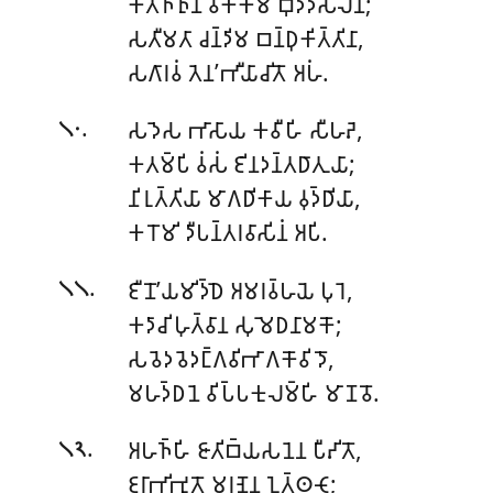
𑀓𑀢𑀜𑁆𑀜𑀼𑀦𑀸 𑀯𑀺𑀓𑁆𑀓𑀫 𑀩𑀼𑀤𑁆𑀤𑀺𑀲𑀸𑀮𑀺𑀦𑀸;
𑀲𑀢𑀻𑀫𑀢𑀸 𑀘𑀦𑁆𑀤𑀺𑀫 𑀩𑀦𑁆𑀥𑀼𑀓𑀺𑀢𑁆𑀢𑀺𑀦𑀸,
𑀲𑀕𑀸𑀭𑀯𑀁 𑀢𑁂𑀦’𑀪𑀻𑀬𑀸𑀘𑀺𑀢𑁄 𑀅𑀳𑀁.
.
𑀲𑀤𑁂𑀲 𑀪𑀸𑀲𑀸𑀬 𑀓𑀯𑀻𑀳𑀺 𑀲𑀻𑀳𑀴𑁂,
𑁧𑁦
𑀓𑀢𑀫𑁆𑀧𑀺 𑀯𑀁𑀲𑀁 𑀚𑀺𑀦𑀤𑀦𑁆𑀢𑀥𑀸𑀢𑀼𑀬𑀸;
𑀦𑀺𑀭𑀼𑀢𑁆𑀢𑀺𑀬𑀸 𑀫𑀸𑀕𑀥𑀺𑀓𑀸𑀬 𑀯𑀼𑀤𑁆𑀥𑀺𑀬𑀸,
𑀓𑀭𑁄𑀫𑀺 𑀤𑀻𑀧𑀦𑁆𑀢𑀭𑀯𑀸𑀲𑀺𑀦𑀁 𑀅𑀧𑀺.
.
𑀚𑀻𑀦𑁄’𑀬𑀫𑀺𑀤𑁆𑀥𑁂 𑀅𑀫𑀭𑀯𑁆𑀳𑀬𑁂 𑀧𑀼𑀭𑁂,
𑁧𑁧
𑀓𑀤𑀸𑀘𑀺 𑀳𑀼𑀢𑁆𑀯𑀸𑀦 𑀲𑀼𑀫𑁂𑀥𑀦𑀸𑀫𑀓𑁄;
𑀲𑀯𑁂𑀤𑀯𑁂𑀤𑀗𑁆𑀕𑀯𑀺𑀪𑀸𑀕𑀓𑁄𑀯𑀺𑀤𑁄,
𑀫𑀳𑀤𑁆𑀥𑀦𑁂 𑀯𑀺𑀧𑁆𑀧𑀓𑀼𑀮𑀫𑁆𑀳𑀺 𑀫𑀸𑀡𑀯𑁄.
.
𑀅𑀳𑀜𑁆𑀳𑀺 𑀚𑀸𑀢𑀺𑀩𑁆𑀬𑀲𑀦𑁂𑀦 𑀧𑀻𑀴𑀺𑀢𑁄,
𑁧𑁨
𑀚𑀭𑀸𑀪𑀺𑀪𑀼𑀢𑁄 𑀫𑀭𑀡𑁂𑀦 𑀑𑀢𑁆𑀣𑀝𑁄;