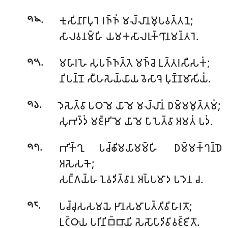
.
𑀓𑀼𑀲𑀺𑀦𑀸𑀭𑀸𑀧𑀼𑀭𑁂 𑀭𑀜𑁆𑀜𑀁 𑀫𑀮𑁆𑀮𑀸𑀦𑀫𑀼𑀧𑀯𑀢𑁆𑀢𑀦𑁂;
𑁯𑁪
𑀲𑀸𑀮𑀯𑀦𑀫𑁆𑀳𑀺 𑀬𑀫𑀓𑀲𑀸𑀮𑀭𑀼𑀓𑁆𑀔𑀸𑀦𑀫𑀦𑁆𑀢𑀭𑁂.
.
𑀫𑀳𑀸𑀭𑀳𑁂 𑀲𑀼𑀧𑀜𑁆𑀜𑀢𑁆𑀢𑁂 𑀫𑀜𑁆𑀘𑁂 𑀉𑀢𑁆𑀢𑀭𑀲𑀻𑀲𑀓𑀁;
𑁯𑁫
𑀦𑀺𑀧𑀦𑁆𑀦𑁄 𑀲𑀻𑀳𑀲𑁂𑀬𑁆𑀬𑀸𑀬 𑀯𑁂𑀲𑀸𑀔𑁂 𑀧𑀼𑀡𑁆𑀡𑀫𑀸𑀲𑀺𑀬𑀁.
.
𑀤𑁂𑀲𑁂𑀢𑁆𑀯𑀸 𑀧𑀞𑀫𑁂 𑀬𑀸𑀫𑁂 𑀫𑀮𑁆𑀮𑀸𑀦𑀁 𑀥𑀫𑁆𑀫𑀫𑀼𑀢𑁆𑀢𑀫𑀁;
𑁯𑁬
𑀲𑀼𑀪𑀤𑁆𑀤𑀁 𑀫𑀚𑁆𑀛𑀺𑀫𑁂 𑀬𑀸𑀫𑁂 𑀧𑀸𑀧𑁂𑀢𑁆𑀯𑀸 𑀅𑀫𑀢𑀁 𑀧𑀤𑀁.
.
𑀪𑀺𑀓𑁆𑀔𑀼 𑀧𑀘𑁆𑀙𑀺𑀫𑀬𑀸𑀫𑀫𑁆𑀳𑀺 𑀥𑀫𑁆𑀫𑀓𑁆𑀔𑀦𑁆𑀥𑁂
𑁯𑁭
𑀅𑀲𑁂𑀲𑀓𑁂;
𑀲𑀗𑁆𑀕𑀬𑁆𑀳 𑀑𑀯𑀤𑀺𑀢𑁆𑀯𑀸𑀦 𑀅𑀧𑁆𑀧𑀫𑀸𑀤 𑀧𑀤𑁂𑀦 𑀘.
.
𑀧𑀘𑁆𑀘𑀼𑀲𑀲𑀫𑀬𑁂 𑀛𑀸𑀦𑀲𑀫𑀸𑀧𑀢𑁆𑀢𑀺𑀯𑀺𑀳𑀸𑀭𑀢𑁄;
𑁯𑁮
𑀉𑀝𑁆𑀞𑀸𑀬 𑀧𑀭𑀺𑀦𑀺𑀩𑁆𑀩𑀸𑀬𑀺 𑀲𑁂𑀲𑁄𑀧𑀸𑀤𑀺𑀯𑀺𑀯𑀚𑁆𑀚𑀺𑀢𑁄.