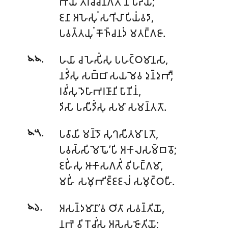
𑀪𑀬𑀁 𑀢𑀺𑀭𑀘𑁆𑀘𑀸𑀦𑀕𑀢𑁂 𑀦 𑀧𑀻𑀴𑀬𑀻;
𑀚𑀦𑀸 𑀅𑀳𑁂𑀲𑀼𑀁 𑀲𑀔𑀺𑀮𑀸 𑀧𑀺𑀬𑀁𑀯𑀤𑀸,
𑀧𑀯𑀢𑁆𑀢𑀬𑀼𑀁 𑀓𑁄𑀜𑁆𑀘𑀦𑀤𑀁 𑀫𑀢𑀗𑁆𑀕𑀚𑀸.
.
𑀳𑀬𑀸 𑀘 𑀳𑁂𑀲𑀺𑀁𑀲𑀼 𑀧𑀳𑀝𑁆𑀞𑀫𑀸𑀦𑀲𑀸,
𑁪𑁪
𑀦𑀤𑀺𑀁𑀲𑀼 𑀲𑀩𑁆𑀩𑀸 𑀲𑀬𑀫𑁂𑀯 𑀤𑀼𑀦𑁆𑀤𑀼𑀪𑀻;
𑀭𑀯𑀺𑀁𑀲𑀼 𑀤𑁂𑀳𑀸𑀪𑀭𑀡𑀸𑀦𑀺 𑀧𑀸𑀡𑀺𑀦𑀁,
𑀤𑀺𑀲𑀸 𑀧𑀲𑀻𑀤𑀺𑀁𑀲𑀼 𑀲𑀫𑀸 𑀲𑀫𑀦𑁆𑀢𑀢𑁄.
.
𑀧𑀯𑀸𑀬𑀺 𑀫𑀦𑁆𑀤𑁄 𑀲𑀼𑀔𑀲𑀻𑀢𑀫𑀸𑀭𑀼𑀢𑁄,
𑁪𑁫
𑀧𑀯𑀲𑁆𑀲𑀺 𑀫𑁂𑀖𑁄’𑀧𑀺 𑀅𑀓𑀸𑀮𑀲𑀫𑁆𑀩𑀯𑁄;
𑀚𑀳𑀺𑀁𑀲𑀼 𑀆𑀓𑀸𑀲𑀕𑀢𑀺𑀁 𑀯𑀺𑀳𑀗𑁆𑀕𑀫𑀸,
𑀫𑀳𑀺𑀁 𑀲𑀫𑀼𑀪𑀺𑀚𑁆𑀚𑀚𑀮𑀁 𑀲𑀫𑀼𑀝𑁆𑀞𑀳𑀻.
.
𑀅𑀲𑀦𑁆𑀤𑀫𑀸𑀦𑀸’𑀯 𑀞𑀺𑀢𑀸 𑀲𑀯𑀦𑁆𑀢𑀺𑀬𑁄,
𑁪𑁬
𑀦𑀪𑁂 𑀯𑀺𑀭𑁄𑀘𑀺𑀁𑀲𑀼 𑀅𑀲𑁂𑀲𑀚𑁄𑀢𑀺𑀬𑁄;