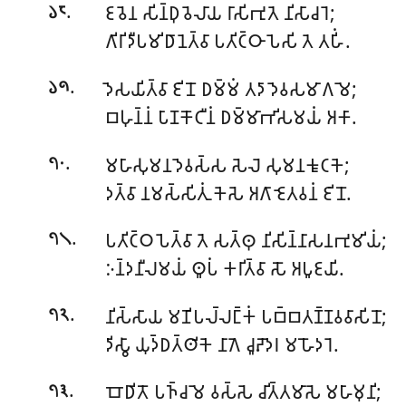
.
𑀚𑀯𑁂𑀦 𑀲𑀺𑀦𑁆𑀥𑀼𑀯𑁂𑀮𑀸𑀬 𑀭𑀸𑀲𑀺𑀪𑀼𑀢𑁂 𑀦𑀺𑀲𑀸𑀘𑀭𑁂;
𑁬𑁮
𑀕𑀺𑀭𑀺𑀤𑀻𑀧𑀫𑀺𑀥𑀸𑀦𑁂𑀢𑁆𑀯𑀸 𑀧𑀢𑀺𑀝𑁆𑀞𑀸𑀧𑁂𑀲𑀺 𑀢𑁂 𑀢𑀳𑀺𑀁.
.
𑀤𑁂𑀲𑀬𑀺𑀢𑁆𑀯𑀸 𑀚𑀺𑀦𑁄 𑀥𑀫𑁆𑀫𑀁 𑀢𑀤𑀸 𑀤𑁂𑀯𑀲𑀫𑀸𑀕𑀫𑁂;
𑁬𑁯
𑀩𑀳𑀼𑀦𑁆𑀦𑀁 𑀧𑀸𑀡𑀓𑁄𑀝𑀻𑀦𑀁 𑀥𑀫𑁆𑀫𑀸𑀪𑀺𑀲𑀫𑀬𑀁 𑀅𑀓𑀸.
.
𑀫𑀳𑀸𑀲𑀼𑀫𑀦𑀤𑁂𑀯𑀲𑁆𑀲 𑀲𑁂𑀮𑁂 𑀲𑀼𑀫𑀦𑀓𑀽𑀝𑀓𑁂;
𑁭𑁦
𑀤𑀢𑁆𑀯𑀸 𑀦𑀫𑀲𑁆𑀲𑀺𑀢𑀼𑀁 𑀓𑁂𑀲𑁂 𑀅𑀕𑀸 𑀚𑁂𑀢𑀯𑀦𑀁 𑀚𑀺𑀦𑁄.
.
𑀧𑀢𑀺𑀝𑁆𑀞𑀧𑁂𑀢𑁆𑀯𑀸 𑀢𑁂 𑀲𑀢𑁆𑀣𑀼 𑀦𑀺𑀲𑀺𑀦𑁆𑀦𑀸𑀲𑀦𑀪𑀼𑀫𑀺𑀬𑀁;
𑁭𑁧
𑀇𑀦𑁆𑀤𑀦𑀻𑀮𑀫𑀬𑀁 𑀣𑀽𑀧𑀁 𑀓𑀭𑀺𑀢𑁆𑀯𑀸 𑀲𑁄 𑀅𑀧𑀽𑀚𑀬𑀺.
.
𑀦𑀺𑀲𑁆𑀲𑀸𑀬 𑀫𑀡𑀺𑀧𑀮𑁆𑀮𑀗𑁆𑀓𑀁 𑀧𑀩𑁆𑀩𑀢𑀡𑁆𑀡𑀯𑀯𑀸𑀲𑀺𑀦𑁄;
𑁭𑁨
𑀤𑀺𑀲𑁆𑀯𑀸 𑀬𑀼𑀤𑁆𑀥𑀢𑁆𑀣𑀺𑀓𑁂 𑀦𑀸𑀕𑁂 𑀘𑀽𑀴𑁄𑀤𑀭 𑀫𑀳𑁄𑀤𑀭𑁂.
.
𑀩𑁄𑀥𑀺𑀢𑁄 𑀧𑀜𑁆𑀘𑀫𑁂 𑀯𑀲𑁆𑀲𑁂 𑀘𑀺𑀢𑁆𑀢𑀫𑀸𑀲𑁂 𑀫𑀳𑀸𑀫𑀼𑀦𑀺;
𑁭𑁩