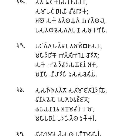
.
𑀢𑀢𑁄 𑀖𑀝𑀻𑀓𑀸𑀭𑀲𑀭𑁄𑀚𑀬𑁄𑀦𑀺𑀦𑀸,
𑁩𑁪
𑀲𑀫𑀸𑀳𑀝𑀁 𑀥𑀸𑀭𑀬𑀻 𑀘𑀻𑀯𑀭𑀸𑀤𑀺𑀓𑀁;
𑀅𑀣𑁄 𑀲𑀓𑀁 𑀯𑀢𑁆𑀣𑀬𑀼𑀕𑀁 𑀦𑀪𑀢𑁆𑀣𑀮𑁂,
𑀧𑀲𑀢𑁆𑀣𑀯𑁂𑀲𑀕𑁆𑀕𑀳𑀡𑁄 𑀲𑀫𑀼𑀓𑁆𑀔𑀺𑀧𑀻.
.
𑀧𑀝𑀺𑀕𑁆𑀕𑀳𑁂𑀢𑁆𑀯𑀸𑀦 𑀢𑀫𑀫𑁆𑀩𑀼𑀚𑀸𑀲𑀦𑁄,
𑁩𑁫
𑀫𑀳𑀺𑀤𑁆𑀥𑀺𑀓𑁄 𑀪𑀢𑁆𑀢𑀺𑀪𑀭𑁂𑀦 𑀘𑁄𑀤𑀺𑀢𑁄;
𑀲𑀓𑁂 𑀪𑀯𑁂 𑀤𑁆𑀯𑀸𑀤𑀲𑀬𑁄𑀚𑀦𑀁 𑀅𑀓𑀸,
𑀫𑀡𑀻𑀳𑀺 𑀦𑀻𑀮𑀸𑀤𑀺𑀳𑀺 𑀤𑀼𑀲𑁆𑀲𑀘𑁂𑀢𑀺𑀬𑀁.
.
𑀲𑀼𑀲𑀜𑁆𑀜𑀢𑀢𑁆𑀢𑁄 𑀲𑀢𑀺𑀫𑀸 𑀚𑀺𑀢𑀺𑀦𑁆𑀤𑁆𑀭𑀺𑀬𑁄,
𑁩𑁬
𑀯𑀺𑀦𑀻𑀢𑀯𑁂𑀲𑁄 𑀭𑀲𑀕𑁂𑀥𑀯𑀚𑁆𑀚𑀺𑀢𑁄;
𑀙𑀳𑀸𑀬𑀦𑀸𑀦𑁂𑀯 𑀅𑀦𑁄𑀫𑀯𑀺𑀓𑁆𑀓𑀫𑁄,
𑀫𑀳𑀸𑀧𑀥𑀸𑀦𑀁 𑀧𑀤𑀳𑀺𑀢𑁆𑀣 𑀤𑀼𑀓𑁆𑀓𑀭𑀁.
.
𑀯𑀺𑀲𑀸𑀔𑀫𑀸𑀲𑀲𑁆𑀲𑀣 𑀧𑀼𑀡𑁆𑀡𑀫𑀸𑀲𑀺𑀬𑀁,
𑁩𑁭