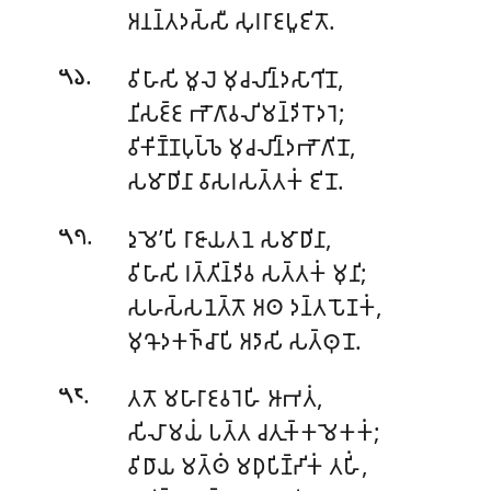
𑀅𑀦𑀦𑁆𑀢𑀤𑀲𑁆𑀲𑀻 𑀲𑀼𑀭𑀭𑀸𑀚𑀧𑀽𑀚𑀺𑀢𑁄.
.
𑀯𑀺𑀳𑀸𑀲𑀺 𑀫𑀽𑀮𑁂 𑀫𑀼𑀘𑀮𑀺𑀦𑁆𑀤𑀲𑀸𑀔𑀺𑀦𑁄,
𑁫𑁬
𑀦𑀺𑀲𑀚𑁆𑀚 𑀪𑁄𑀕𑀸𑀯𑀮𑀺𑀫𑀦𑁆𑀤𑀺𑀭𑁄𑀤𑀭𑁂;
𑀯𑀺𑀓𑀺𑀡𑁆𑀡𑀧𑀼𑀧𑁆𑀨𑁂 𑀫𑀼𑀘𑀮𑀺𑀦𑁆𑀤𑀪𑁄𑀕𑀺𑀦𑁄,
𑀲𑀫𑀸𑀥𑀺𑀦𑀸 𑀯𑀸𑀲𑀭𑀲𑀢𑁆𑀢𑀓𑀁 𑀚𑀺𑀦𑁄.
.
𑀤𑀼𑀫𑁂’𑀧𑀺 𑀭𑀸𑀚𑀸𑀬𑀢𑀦𑁂 𑀲𑀫𑀸𑀥𑀺𑀦𑀸,
𑁫𑁭
𑀯𑀺𑀳𑀸𑀲𑀺 𑀭𑀢𑁆𑀢𑀺𑀦𑁆𑀤𑀺𑀯 𑀲𑀢𑁆𑀢𑀓𑀁 𑀫𑀼𑀦𑀺;
𑀲𑀳𑀲𑁆𑀲𑀦𑁂𑀢𑁆𑀢𑁄 𑀅𑀣 𑀤𑀦𑁆𑀢𑀧𑁄𑀡𑀓𑀁,
𑀫𑀼𑀔𑁄𑀤𑀓𑀜𑁆𑀘𑀸𑀧𑀺 𑀅𑀤𑀸𑀲𑀺 𑀲𑀢𑁆𑀣𑀼𑀦𑁄.
.
𑀢𑀢𑁄 𑀫𑀳𑀸𑀭𑀸𑀚𑀯𑀭𑁂𑀳𑀺 𑀆𑀪𑀢𑀁,
𑁫𑁮
𑀲𑀺𑀮𑀸𑀫𑀬𑀁 𑀧𑀢𑁆𑀢 𑀘𑀢𑀼𑀓𑁆𑀓𑀫𑁂𑀓𑀓𑀁;
𑀯𑀺𑀥𑀸𑀬 𑀫𑀢𑁆𑀣𑀁 𑀫𑀥𑀼𑀧𑀺𑀡𑁆𑀟𑀺𑀓𑀁 𑀢𑀳𑀺𑀁,