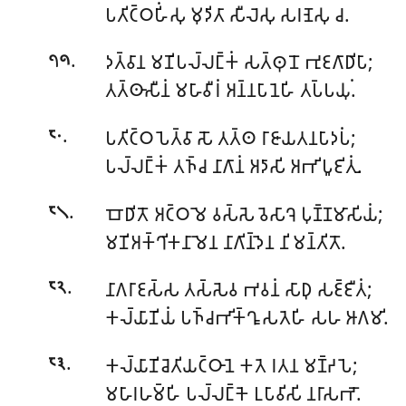
𑀧𑀢𑀺𑀝𑁆𑀞𑀳𑀺𑀁𑀲𑀼 𑀫𑀼𑀤𑀺𑀢𑀸 𑀲𑀻𑀮𑁂𑀲𑀼 𑀲𑀭𑀡𑁂𑀲𑀼 𑀘.
.
𑀤𑀢𑁆𑀯𑀸𑀦 𑀫𑀡𑀺𑀧𑀮𑁆𑀮𑀗𑁆𑀓𑀁 𑀲𑀢𑁆𑀣𑀼𑀦𑁄 𑀪𑀼𑀚𑀕𑀸𑀥𑀺𑀧𑀸;
𑁭𑁯
𑀢𑀢𑁆𑀣𑀸𑀲𑀻𑀦𑀁 𑀫𑀳𑀸𑀯𑀻𑀭𑀁 𑀅𑀦𑁆𑀦𑀧𑀸𑀦𑁂𑀳𑀺 𑀢𑀧𑁆𑀧𑀬𑀼𑀁.
.
𑀧𑀢𑀺𑀝𑁆𑀞𑀧𑁂𑀢𑁆𑀯𑀸 𑀲𑁄 𑀢𑀢𑁆𑀣 𑀭𑀸𑀚𑀸𑀬𑀢𑀦𑀧𑀸𑀤𑀧𑀁;
𑁮𑁦
𑀧𑀮𑁆𑀮𑀗𑁆𑀓𑀁 𑀢𑀜𑁆𑀘 𑀦𑀸𑀕𑀸𑀦𑀁 𑀅𑀤𑀸𑀲𑀺 𑀅𑀪𑀺𑀧𑀽𑀚𑀺𑀢𑀼𑀁.
.
𑀩𑁄𑀥𑀺𑀢𑁄 𑀅𑀝𑁆𑀞𑀫𑁂 𑀯𑀲𑁆𑀲𑁂 𑀯𑁂𑀲𑀸𑀔𑁂 𑀧𑀼𑀡𑁆𑀡𑀫𑀸𑀲𑀺𑀬𑀁;
𑁮𑁧
𑀫𑀡𑀺𑀅𑀓𑁆𑀔𑀺𑀓𑀦𑀸𑀫𑁂𑀦 𑀦𑀸𑀕𑀺𑀦𑁆𑀤𑁂𑀦 𑀦𑀺𑀫𑀦𑁆𑀢𑀺𑀢𑁄.
.
𑀦𑀸𑀕𑀭𑀸𑀚𑀲𑁆𑀲 𑀢𑀲𑁆𑀲𑁂𑀯 𑀪𑀯𑀦𑀁 𑀲𑀸𑀥𑀼 𑀲𑀚𑁆𑀚𑀻𑀢𑀁;
𑁮𑁨
𑀓𑀮𑁆𑀬𑀸𑀡𑀺𑀬𑀁 𑀧𑀜𑁆𑀘𑀪𑀺𑀓𑁆𑀔𑀽 𑀲𑀢𑁂𑀳𑀺 𑀲𑀳 𑀆𑀕𑀫𑀺.
.
𑀓𑀮𑁆𑀬𑀸𑀡𑀺𑀘𑁂𑀢𑀺𑀬𑀝𑁆𑀞𑀸𑀦𑁂 𑀓𑀢𑁂 𑀭𑀢𑀦 𑀫𑀡𑁆𑀟𑀧𑁂;
𑁮𑁩
𑀫𑀳𑀸𑀭𑀳𑀫𑁆𑀳𑀺 𑀧𑀮𑁆𑀮𑀗𑁆𑀓𑁂 𑀉𑀧𑀸𑀯𑀺𑀲𑀺 𑀦𑀭𑀸𑀲𑀪𑁄.