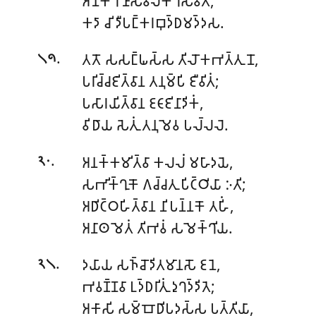
𑀅𑀦𑁂𑀓𑀔𑀻𑀡𑀸𑀲𑀯𑀮𑀓𑁆𑀔𑀲𑁂𑀯𑀺𑀢𑀁,
𑀓𑀤𑀸 𑀘𑀺 𑀤𑀻𑀧𑀗𑁆𑀓𑀭𑀩𑀼𑀤𑁆𑀥𑀫𑀤𑁆𑀤𑀲.
.
𑀢𑀢𑁄 𑀲𑀲𑀗𑁆𑀖𑀲𑁆𑀲 𑀢𑀺𑀮𑁄𑀓𑀪𑀢𑁆𑀢𑀼𑀦𑁄,
𑁧𑁯
𑀧𑀭𑀺𑀘𑁆𑀘𑀚𑀺𑀢𑁆𑀯𑀸𑀦 𑀢𑀦𑀼𑀫𑁆𑀧𑀺 𑀚𑀻𑀯𑀺𑀢𑀁;
𑀧𑀲𑀸𑀭𑀬𑀺𑀢𑁆𑀯𑀸𑀦 𑀚𑀝𑀸𑀚𑀺𑀦𑀸𑀤𑀺𑀓𑀁,
𑀯𑀺𑀥𑀸𑀬 𑀲𑁂𑀢𑀼𑀁 𑀢𑀦𑀼𑀫𑁂𑀯 𑀧𑀮𑁆𑀮𑀮𑁂.
.
𑀅𑀦𑀓𑁆𑀓𑀫𑀺𑀢𑁆𑀯𑀸 𑀓𑀮𑀮𑀁 𑀫𑀳𑀸𑀤𑀬𑁂,
𑁨𑁦
𑀲𑀪𑀺𑀓𑁆𑀔𑀼𑀓𑁄 𑀕𑀘𑁆𑀘𑀢𑀼 𑀧𑀺𑀝𑁆𑀞𑀺𑀬𑀸 𑀇𑀢𑀺;
𑀅𑀥𑀺𑀝𑁆𑀞𑀳𑀺𑀢𑁆𑀯𑀸𑀦 𑀦𑀺𑀧𑀦𑁆𑀦𑀓𑁄 𑀢𑀳𑀺𑀁,
𑀅𑀦𑀸𑀣 𑀫𑁂𑀢𑀁 𑀢𑀺𑀪𑀯𑀁 𑀲𑀫𑁂𑀓𑁆𑀔𑀺𑀬.
.
𑀤𑀬𑀸𑀬 𑀲𑀜𑁆𑀘𑁄𑀤𑀺𑀢𑀫𑀸𑀦𑀲𑁄 𑀚𑀦𑁂,
𑁨𑁧
𑀪𑀯𑀡𑁆𑀡𑀯𑀸 𑀉𑀤𑁆𑀥𑀭𑀺𑀢𑀼𑀁 𑀤𑀼𑀔𑀤𑁆𑀤𑀺𑀢𑁂;
𑀅𑀓𑀸𑀲𑀺 𑀲𑀫𑁆𑀩𑁄𑀥𑀺𑀧𑀤𑀲𑁆𑀲 𑀧𑀢𑁆𑀢𑀺𑀬𑀸,