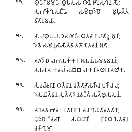
.
𑀣𑀽𑀧𑀸𑀭𑀸𑀫𑀫𑁆𑀳𑀺 𑀣𑀽𑀧𑀲𑁆𑀲 𑀞𑀸𑀦𑁂 𑀛𑀸𑀦𑀲𑀼𑀔𑁂𑀦 𑀲𑁄;
𑁮𑁯
𑀲𑀪𑀺𑀓𑁆𑀔𑀼𑀲𑀗𑁆𑀖𑁄 𑀲𑀫𑁆𑀩𑀼𑀤𑁆𑀥𑁄 𑀫𑀼𑀳𑀼𑀢𑁆𑀢𑀁
𑀯𑀻𑀢𑀺𑀦𑀸𑀫𑀬𑀻.
.
𑀲𑀺𑀮𑀸𑀣𑀼𑀧𑀧𑁆𑀧𑀤𑁂𑀲𑀫𑁆𑀳𑀺 𑀞𑀢𑁆𑀯𑀸𑀓𑀸𑀮𑀸𑀯𑀺𑀤𑀽 𑀫𑀼𑀦𑀺;
𑁯𑁦
𑀤𑁂𑀯𑁂 𑀲𑀫𑀦𑀼𑀲𑀸𑀲𑀺𑀢𑁆𑀯𑀸 𑀢𑀢𑁄 𑀚𑁂𑀢𑀯𑀦𑀁 𑀅𑀕𑀸.
.
𑀅𑀕𑀺𑀤𑁆𑀥𑁄 𑀮𑀸𑀪𑀲𑀓𑁆𑀓𑀸𑀭𑁂 𑀅𑀲𑀬𑁆𑀳𑀫𑀯𑀫𑀸𑀦𑀦𑀁;
𑁯𑁧
𑀲𑀳𑀦𑁆𑀢𑁄 𑀓𑁂𑀯𑀮𑀁 𑀲𑀩𑁆𑀩 𑀮𑁄𑀓𑀦𑀺𑀢𑁆𑀣𑀭𑀡𑀢𑁆𑀣𑀺𑀓𑁄.
.
𑀲𑀁𑀯𑀘𑁆𑀙𑀭𑀸𑀦𑀺 𑀞𑀢𑁆𑀯𑀸𑀦 𑀘𑀢𑁆𑀢𑀸𑀴𑀻𑀲𑀜𑁆𑀘 𑀧𑀜𑁆𑀘 𑀘;
𑁯𑁨
𑀤𑁂𑀲𑀬𑀺𑀢𑁆𑀯𑀸𑀦 𑀲𑀼𑀢𑁆𑀢𑀸𑀤𑀺 𑀦𑀯𑀗𑁆𑀕𑀁 𑀲𑀢𑁆𑀣𑀼𑀲𑀸𑀲𑀦𑀁.
.
𑀢𑀸𑀭𑁂𑀢𑁆𑀯𑀸 𑀪𑀯𑀓𑀦𑁆𑀢𑀸𑀭𑀸 𑀚𑀦𑁂 𑀲𑀗𑁆𑀔𑁆𑀬𑀸𑀢𑀺𑀯𑀢𑁆𑀢𑀺𑀦𑁄;
𑁯𑁩
𑀩𑀼𑀤𑁆𑀥𑀓𑀺𑀘𑁆𑀘𑀸𑀦𑀺 𑀲𑀩𑁆𑀩𑀸𑀦𑀺 𑀦𑀺𑀝𑁆𑀞𑀸𑀧𑁂𑀢𑁆𑀯𑀸𑀦
𑀘𑀓𑁆𑀔𑀼𑀫𑀸.