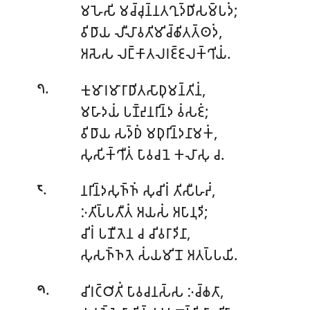
𑀫𑀳𑁂𑀲𑀺 𑀫𑀘𑁆𑀘𑀼𑀦𑁆𑀦𑀢𑀔𑀼𑀤𑁆𑀥𑀺𑀲𑀫𑁆𑀧𑀤𑀁;
𑀯𑀺𑀥𑀸𑀬 𑀮𑀻𑀮𑀸𑀯𑀢𑀺𑀫𑀺𑀘𑁆𑀙𑀺𑀢𑀢𑁆𑀣𑀤𑀁,
𑀅𑀲𑁂𑀲 𑀮𑀗𑁆𑀓𑀸𑀢𑀮𑀭𑀚𑁆𑀚𑀮𑀓𑁆𑀔𑀺𑀬𑀁.
.
𑀓𑀼𑀫𑀸𑀭𑀫𑀸𑀭𑀸𑀥𑀺𑀢𑀲𑀸𑀥𑀼𑀫𑀦𑁆𑀢𑀺𑀦𑀁,
𑁭
𑀫𑀳𑀸𑀤𑀬𑀁 𑀧𑀡𑁆𑀟𑀼𑀦𑀭𑀺𑀦𑁆𑀤 𑀯𑀁𑀲𑀚𑀁;
𑀯𑀺𑀥𑀸𑀬 𑀲𑀤𑁆𑀥𑀁 𑀫𑀥𑀼𑀭𑀺𑀦𑁆𑀤𑀦𑀸𑀫𑀓𑀁,
𑀲𑀼𑀲𑀺𑀓𑁆𑀔𑀻𑀢𑀁 𑀧𑀸𑀯𑀘𑀦𑁂 𑀓𑀮𑀸𑀲𑀼 𑀘.
.
𑀦𑀭𑀺𑀦𑁆𑀤𑀲𑀼𑀜𑁆𑀜𑀁 𑀲𑀼𑀘𑀺𑀭𑀁 𑀢𑀺𑀲𑀻𑀳𑀴𑀁,
𑁮
𑀇𑀢𑀺𑀧𑁆𑀧𑀢𑀻𑀢𑀁 𑀅𑀬𑀲𑀁 𑀅𑀧𑀸𑀦𑀼𑀤𑀺;
𑀘𑀺𑀭𑀁 𑀧𑀡𑀻𑀢𑁂𑀦 𑀘 𑀘𑀺𑀯𑀭𑀸𑀤𑀺𑀦𑀸,
𑀲𑀼𑀲𑀜𑁆𑀜𑀢𑁂 𑀲𑀁𑀬𑀫𑀺𑀦𑁄 𑀅𑀢𑀧𑁆𑀧𑀬𑀺.
.
𑀘𑀺𑀭𑀝𑁆𑀞𑀺𑀢𑀺𑀁 𑀧𑀸𑀯𑀘𑀦𑀲𑁆𑀲 𑀇𑀘𑁆𑀙𑀢𑀸,
𑁯