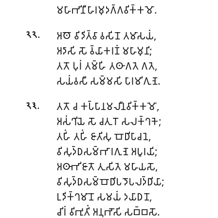
𑀫𑀳𑀸𑀪𑀺𑀦𑀻𑀳𑀸𑀭𑀫𑀼𑀤𑀕𑁆𑀕𑀯𑀺𑀓𑁆𑀓𑀫𑁄.
.
𑀅𑀣𑁄 𑀯𑀺𑀤𑀺𑀢𑁆𑀯𑀸 𑀯𑀲𑀺𑀦𑁄 𑀢𑀫𑀸𑀲𑀬𑀁,
𑁨𑁨
𑀅𑀤𑀸𑀲𑀺 𑀲𑁄 𑀯𑁆𑀬𑀸𑀓𑀭𑀡𑀁 𑀫𑀳𑀸𑀫𑀼𑀦𑀺;
𑀢𑀢𑁄 𑀧𑀼𑀭𑀁 𑀢𑀫𑁆𑀳𑀺 𑀢𑀣𑀸𑀕𑀢𑁂 𑀕𑀢𑁂,
𑀲𑀬𑀁𑀯𑀲𑀻 𑀲𑀫𑁆𑀫𑀲𑀺 𑀧𑀸𑀭𑀫𑀺𑀕𑀼𑀡𑁂.
.
𑀢𑀢𑁄 𑀘 𑀓𑀧𑁆𑀧𑀸𑀦𑀫𑀮𑀻𑀦𑀯𑀺𑀓𑁆𑀓𑀫𑁄,
𑁨𑁩
𑀅𑀲𑀁𑀔𑀺𑀬𑁂 𑀲𑁄 𑀘𑀢𑀼𑀭𑁄 𑀲𑀮𑀓𑁆𑀔𑀓𑁂;
𑀢𑀳𑀺𑀁 𑀢𑀳𑀺𑀁 𑀚𑀸𑀢𑀺𑀲𑀼 𑀩𑁄𑀥𑀺𑀧𑀸𑀘𑀦𑁂,
𑀯𑀺𑀲𑀼𑀤𑁆𑀥𑀲𑀫𑁆𑀪𑀸𑀭𑀕𑀼𑀡𑁂 𑀅𑀧𑀽𑀭𑀬𑀺;
𑀅𑀣𑀸𑀪𑀺𑀚𑀸𑀢𑁄 𑀢𑀼𑀲𑀺𑀢𑁂 𑀫𑀳𑀸𑀬𑀲𑁄,
𑀯𑀺𑀲𑀼𑀤𑁆𑀥𑀲𑀫𑁆𑀩𑁄𑀥𑀺𑀧𑀤𑁄𑀧𑀮𑀤𑁆𑀥𑀺𑀬𑀸;
𑀉𑀤𑀺𑀓𑁆𑀔𑀫𑀸𑀦𑁄 𑀲𑀫𑀬𑀁 𑀤𑀬𑀸𑀥𑀦𑁄,
𑀘𑀺𑀭𑀁 𑀯𑀺𑀪𑀼𑀢𑀺𑀁 𑀅𑀦𑀼𑀪𑁄𑀲𑀺 𑀲𑀩𑁆𑀩𑀲𑁄.