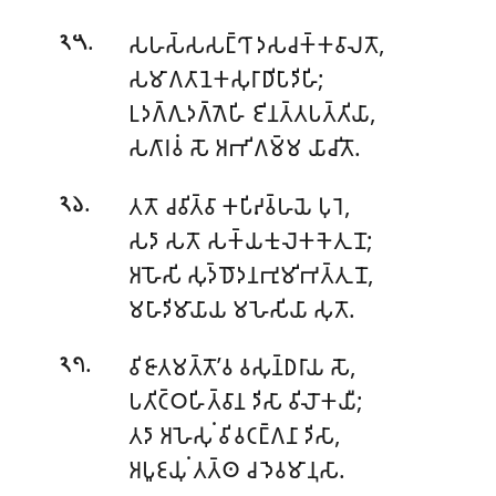
.
𑀲𑀳𑀲𑁆𑀲𑀲𑀗𑁆𑀔𑀸 𑀤𑀲𑀘𑀓𑁆𑀓𑀯𑀸𑀮𑀢𑁄,
𑁨𑁫
𑀲𑀫𑀸𑀕𑀢𑀸𑀦𑁂𑀓𑀲𑀼𑀭𑀸𑀥𑀺𑀧𑀸𑀤𑀺𑀳𑀺;
𑀉𑀤𑀕𑁆𑀕𑀼𑀤𑀕𑁆𑀕𑁂𑀳𑀺 𑀚𑀺𑀦𑀢𑁆𑀢𑀧𑀢𑁆𑀢𑀺𑀬𑀸,
𑀲𑀕𑀸𑀭𑀯𑀁 𑀲𑁄 𑀅𑀪𑀺𑀕𑀫𑁆𑀫 𑀬𑀸𑀘𑀺𑀢𑁄.
.
𑀢𑀢𑁄 𑀘𑀯𑀺𑀢𑁆𑀯𑀸 𑀓𑀧𑀺𑀴𑀯𑁆𑀳𑀬𑁂 𑀧𑀼𑀭𑁂,
𑁨𑁬
𑀲𑀤𑀸 𑀲𑀢𑁄 𑀲𑀓𑁆𑀬𑀓𑀼𑀮𑁂𑀓𑀓𑁂𑀢𑀼𑀦𑁄;
𑀅𑀳𑁄𑀲𑀺 𑀲𑀼𑀤𑁆𑀥𑁄𑀤𑀦𑀪𑀼𑀫𑀺𑀪𑀢𑁆𑀢𑀼𑀦𑁄,
𑀫𑀳𑀸𑀤𑀺𑀫𑀸𑀬𑀸𑀬 𑀫𑀳𑁂𑀲𑀺𑀬𑀸 𑀲𑀼𑀢𑁄.
.
𑀯𑀺𑀚𑀸𑀢𑀫𑀢𑁆𑀢𑁄’𑀯 𑀯𑀲𑀼𑀦𑁆𑀥𑀭𑀸𑀬 𑀲𑁄,
𑁨𑁭
𑀧𑀢𑀺𑀝𑁆𑀞𑀳𑀺𑀢𑁆𑀯𑀸𑀦 𑀤𑀺𑀲𑀸 𑀯𑀺𑀮𑁄𑀓𑀬𑀻;
𑀢𑀤𑀸 𑀅𑀳𑁂𑀲𑀼𑀁 𑀯𑀺𑀯𑀝𑀗𑁆𑀕𑀦𑀸 𑀤𑀺𑀲𑀸,
𑀅𑀧𑀽𑀚𑀬𑀼𑀁 𑀢𑀢𑁆𑀣 𑀘 𑀤𑁂𑀯𑀫𑀸𑀦𑀼𑀲𑀸.