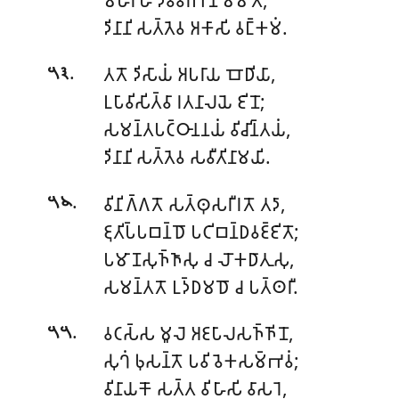
𑀤𑀺𑀦𑀸𑀦𑀺 𑀲𑀢𑁆𑀢𑁂𑀯 𑀅𑀓𑀸𑀲𑀺 𑀯𑀗𑁆𑀓𑀫𑀁.
.
𑀢𑀢𑁄 𑀤𑀺𑀲𑀸𑀬𑀁 𑀅𑀧𑀭𑀸𑀬 𑀩𑁄𑀥𑀺𑀬𑀸,
𑁫𑁩
𑀉𑀧𑀸𑀯𑀺𑀲𑀺𑀢𑁆𑀯𑀸 𑀭𑀢𑀦𑀸𑀮𑀬𑁂 𑀚𑀺𑀦𑁄;
𑀲𑀫𑀦𑁆𑀢𑀧𑀝𑁆𑀞𑀸𑀦𑀦𑀬𑀁 𑀯𑀺𑀘𑀺𑀦𑁆𑀢𑀬𑀁,
𑀤𑀺𑀦𑀸𑀦𑀺 𑀲𑀢𑁆𑀢𑁂𑀯 𑀲𑀯𑀻𑀢𑀺𑀦𑀸𑀫𑀬𑀺.
.
𑀯𑀺𑀦𑀺𑀕𑁆𑀕𑀢𑁄 𑀲𑀢𑁆𑀣𑀼𑀲𑀭𑀻𑀭𑀢𑁄 𑀢𑀤𑀸,
𑁫𑁪
𑀚𑀼𑀢𑀺𑀧𑁆𑀧𑀩𑀦𑁆𑀥𑁄 𑀧𑀝𑀺𑀩𑀦𑁆𑀥𑀯𑀚𑁆𑀚𑀺𑀢𑁄;
𑀧𑀫𑀸𑀡𑀲𑀼𑀜𑁆𑀜𑀸𑀲𑀼 𑀘 𑀮𑁄𑀓𑀥𑀸𑀢𑀼𑀲𑀼,
𑀲𑀫𑀦𑁆𑀢𑀢𑁄 𑀉𑀤𑁆𑀥𑀫𑀥𑁄 𑀘 𑀧𑀢𑁆𑀣𑀭𑀻.
.
𑀯𑀝𑀲𑁆𑀲 𑀫𑀽𑀮𑁂 𑀅𑀚𑀧𑀸𑀮𑀲𑀜𑁆𑀜𑀺𑀦𑁄,
𑁫𑁫
𑀲𑀼𑀔𑀁 𑀨𑀼𑀲𑀦𑁆𑀢𑁄 𑀧𑀯𑀺𑀯𑁂𑀓𑀲𑀫𑁆𑀪𑀯𑀁;
𑀯𑀺𑀦𑀸𑀬𑀓𑁄 𑀲𑀢𑁆𑀢 𑀯𑀺𑀳𑀸𑀲𑀺 𑀯𑀸𑀲𑀭𑁂,