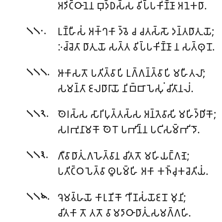
𑀅𑀤𑀺𑀝𑁆𑀞𑀸𑀦𑁂𑀦 𑀩𑀼𑀤𑁆𑀥𑀲𑁆𑀲 𑀯𑀺𑀧𑁆𑀧𑀓𑀺𑀡𑁆𑀡𑀸 𑀅𑀦𑁂𑀓𑀥𑀸.
.
𑀉𑀡𑁆𑀳𑀻𑀲𑀁 𑀅𑀓𑁆𑀔𑀓𑀸 𑀤𑁆𑀯𑁂 𑀘 𑀘𑀢𑀲𑁆𑀲𑁄 𑀤𑀦𑁆𑀢𑀥𑀸𑀢𑀼𑀬𑁄;
𑁧𑁧𑁦
𑀇𑀘𑁆𑀘𑁂𑀢𑀸 𑀥𑀸𑀢𑀼𑀬𑁄 𑀲𑀢𑁆𑀢 𑀯𑀺𑀧𑁆𑀧𑀓𑀺𑀡𑁆𑀡𑀸 𑀦 𑀲𑀢𑁆𑀣𑀼𑀦𑁄.
.
𑀆𑀓𑀸𑀲𑀢𑁄 𑀧𑀢𑀺𑀢𑁆𑀯𑀸𑀧𑀺 𑀉𑀕𑁆𑀕𑀦𑁆𑀢𑁆𑀯𑀸𑀧𑀺 𑀫𑀳𑀻𑀢𑀮𑀸;
𑁧𑁧𑁧
𑀲𑀫𑀦𑁆𑀢𑀸 𑀚𑀮𑀥𑀸𑀭𑀸𑀬𑁄 𑀦𑀺𑀩𑁆𑀩𑀸𑀧𑁂𑀲𑀼𑀁 𑀘𑀺𑀢𑀸𑀦𑀮𑀁.
.
𑀣𑁂𑀭𑀲𑁆𑀲 𑀲𑀸𑀭𑀺𑀧𑀼𑀢𑁆𑀢𑀲𑁆𑀲 𑀅𑀦𑁆𑀢𑁂𑀯𑀸𑀲𑀺 𑀫𑀳𑀺𑀤𑁆𑀥𑀺𑀓𑁄;
𑁧𑁧𑁨
𑀲𑀭𑀪𑀼𑀦𑀸𑀫𑀓𑁄 𑀣𑁂𑀭𑁄 𑀧𑀪𑀺𑀦𑁆𑀦 𑀧𑀝𑀺𑀲𑀫𑁆𑀪𑀺𑀤𑁄.
.
𑀕𑀻𑀯𑀸𑀥𑀸𑀢𑀼𑀁 𑀕𑀳𑁂𑀢𑁆𑀯𑀸𑀦 𑀘𑀺𑀢𑀢𑁄 𑀫𑀳𑀺𑀬𑀗𑁆𑀕𑀡𑁂;
𑁧𑁧𑁩
𑀧𑀢𑀺𑀝𑁆𑀞𑀧𑁂𑀢𑁆𑀯𑀸 𑀣𑀽𑀧𑀫𑁆𑀳𑀺 𑀅𑀓𑀸 𑀓𑀜𑁆𑀘𑀼𑀓𑀘𑁂𑀢𑀺𑀬𑀁.
.
𑀔𑁂𑀫𑀯𑁆𑀳𑀬𑁄 𑀓𑀸𑀭𑀼𑀡𑀺𑀓𑁄 𑀔𑀻𑀡𑀲𑀁𑀬𑁄𑀚𑀦𑁄 𑀫𑀼𑀦𑀺;
𑁧𑁧𑁪
𑀘𑀺𑀢𑀓𑀸 𑀢𑁄 𑀢𑀢𑁄 𑀯𑀸𑀫𑀤𑀸𑀞𑀸𑀥𑀸𑀢𑀼𑀁 𑀲𑀫𑀕𑁆𑀕𑀳𑀺.