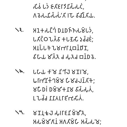
𑀲𑀺𑀯𑀁 𑀧𑀤𑀁 𑀚𑀸𑀢𑀺𑀚𑀭𑀸𑀤𑀺𑀦𑀺𑀲𑁆𑀲𑀝𑀁,
𑀕𑀯𑁂𑀲𑀬𑀺𑀲𑁆𑀲𑀁’𑀢𑀺 𑀭𑀳𑁄 𑀯𑀺𑀘𑀺𑀦𑁆𑀢𑀺𑀬.
.
𑀅𑀦𑁂𑀓𑀲𑀗𑁆𑀔𑀁 𑀥𑀦𑀥𑀜𑁆𑀜𑀲𑀫𑁆𑀧𑀤𑀁,
𑁧𑁩
𑀧𑀢𑀺𑀝𑁆𑀞𑀧𑁂𑀢𑁆𑀯𑀸 𑀓𑀧𑀡𑁂𑀲𑀺 𑀤𑀼𑀘𑁆𑀘𑀚𑀁;
𑀅𑀦𑀧𑁆𑀧𑀓𑁂 𑀧𑁂𑀫𑀪𑀭𑀸𑀦𑀼𑀩𑀦𑁆𑀥𑀺𑀦𑁄,
𑀯𑀺𑀳𑀸𑀬 𑀫𑀺𑀢𑁆𑀢𑁂 𑀘 𑀲𑀼𑀢𑁂𑀘 𑀩𑀦𑁆𑀥𑀯𑁂.
.
𑀧𑀳𑀸𑀬 𑀓𑀸𑀫𑁂 𑀦𑀺𑀔𑀺𑀮𑁂 𑀫𑀦𑁄𑀭𑀫𑁂,
𑁧𑁪
𑀖𑀭𑀸𑀪𑀺𑀦𑀺𑀓𑁆𑀔𑀫𑁆𑀫 𑀳𑀺𑀫𑀸𑀘𑀮𑀦𑁆𑀢𑀺𑀓𑁂;
𑀫𑀳𑀻𑀥𑀭𑀁 𑀥𑀫𑁆𑀫𑀺𑀓𑀦𑀸𑀫 𑀯𑀺𑀲𑁆𑀲𑀼𑀢𑀁,
𑀉𑀧𑁂𑀘𑁆𑀘 𑀦𑀸𑀦𑀸𑀢𑀭𑀼𑀭𑀸𑀚𑀺𑀪𑀼𑀲𑀺𑀢𑀁.
.
𑀫𑀦𑁄𑀦𑀼𑀓𑀽𑀮𑁂 𑀲𑀼𑀭𑀭𑀸𑀚𑀦𑀺𑀫𑁆𑀫𑀻𑀢𑁂,
𑁧𑁫
𑀅𑀲𑀫𑁆𑀫𑀺𑀕𑀸𑀦𑀁 𑀅𑀕𑀢𑀺𑀫𑁆𑀳𑀺 𑀅𑀲𑁆𑀲𑀫𑁂;