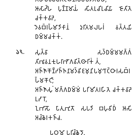
𑀆𑀲𑀸𑀴𑁆𑀳𑁂 𑀧𑀼𑀡𑁆𑀡𑀫𑀸𑀬𑀁 𑀲𑀺𑀢𑀭𑀼𑀘𑀺𑀭𑀼𑀘𑀺𑀬𑀸 𑀚𑁄𑀢𑀺𑀢𑁂
𑀘𑀓𑁆𑀓𑀯𑀸𑀴𑁂,
𑀤𑁂𑀯𑀩𑁆𑀭𑀳𑁆𑀫𑀸𑀤𑀺𑀓𑀸𑀦𑀁 𑀤𑀼𑀭𑀺𑀢𑀫𑀮𑀳𑀭𑀁 𑀯𑀢𑁆𑀢𑀬𑀺
𑀥𑀫𑁆𑀫𑀘𑀓𑁆𑀓𑀁.
.
𑀲𑀼𑀢𑁆𑀯𑀸 𑀲𑀤𑁆𑀥𑀫𑁆𑀫𑀫𑀕𑁆𑀕𑀁
𑁬𑁨
𑀢𑀺𑀪𑀽𑀯𑀦𑀓𑀼𑀳𑀭𑀸𑀪𑁄𑀕𑀯𑀺𑀢𑁆𑀣𑀸𑀭𑀺𑀓𑀁 𑀢𑀁,
𑀅𑀜𑁆𑀜𑀸𑀓𑁄𑀡𑁆𑀟𑀜𑁆𑀜𑀦𑀸𑀫𑀤𑁆𑀯𑀺𑀚𑀫𑀼𑀦𑀺𑀧𑀫𑀼𑀔𑀸𑀝𑁆𑀞𑀸𑀭𑀲𑀩𑁆𑀭
𑀳𑁆𑀫𑀓𑁄𑀝𑀻;
𑀅𑀜𑁆𑀜𑀸𑀲𑀼𑀁 𑀫𑀕𑁆𑀕𑀥𑀫𑁆𑀫𑀁 𑀧𑀭𑀺𑀫𑀺𑀢𑀭𑀳𑀺𑀢𑁂 𑀘𑀓𑁆𑀓𑀯𑀸𑀴𑁂
𑀉𑀴𑀸𑀭𑁄,
𑀑𑀪𑀸𑀲𑁄 𑀧𑀸𑀢𑀼𑀪𑀼𑀢𑁄 𑀲𑀧𑀤𑀺 𑀩𑀳𑀼𑀯𑀺𑀥𑀁 𑀆𑀲𑀺
𑀅𑀘𑁆𑀙𑁂𑀭𑀓𑀜𑁆𑀘.
𑀧𑀞𑀫𑁄 𑀧𑀭𑀺𑀘𑁆𑀙𑁂𑀤𑁄.