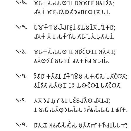
.
𑀫𑀳𑀸𑀓𑀲𑁆𑀲𑀧𑀣𑁂𑀭𑁂𑀦 𑀥𑀫𑁆𑀫𑀭𑀸𑀚𑁂 𑀅𑀯𑀦𑁆𑀤𑀺𑀢𑁂;
𑁧𑁦𑁪
𑀘𑀺𑀢𑀓𑀁 𑀫𑀸 𑀚𑀮𑀺𑀢𑁆𑀣𑀸𑀢𑀺 𑀤𑁂𑀯𑀥𑀺𑀝𑁆𑀞𑀸𑀦𑀢𑁄 𑀧𑀦.
.
𑀧𑀸𑀫𑁄𑀓𑁆𑀔𑀸 𑀫𑀮𑁆𑀮𑀭𑀸𑀚𑀽𑀦𑀁 𑀯𑀸𑀬𑀫𑀦𑁆𑀢𑁄𑀧’𑀦𑁂𑀓𑀥𑀸;
𑁧𑁦𑁫
𑀘𑀺𑀢𑀓𑀁 𑀢𑀁 𑀦 𑀲𑀓𑁆𑀔𑀺𑀁𑀲𑀼 𑀕𑀸𑀳𑀸𑀧𑁂𑀢𑀼𑀁 𑀳𑀼𑀢𑀸𑀲𑀦𑀁.
.
𑀫𑀳𑀸𑀓𑀲𑁆𑀲𑀧𑀣𑁂𑀭𑁂𑀦 𑀅𑀥𑀺𑀝𑁆𑀞𑀸𑀦𑁂𑀦 𑀅𑀢𑁆𑀢𑀦𑁄;
𑁧𑁦𑁬
𑀯𑀢𑁆𑀣𑀸𑀤𑀻𑀦𑀺 𑀫𑀳𑀸𑀤𑁄𑀡𑀺𑀁 𑀘𑀺𑀢𑀓𑀜𑁆𑀘 𑀫𑀳𑀸𑀭𑀳𑀁.
.
𑀤𑁆𑀯𑀺𑀥𑀸 𑀓𑀢𑁆𑀯𑀸𑀦 𑀦𑀺𑀓𑁆𑀔𑀫𑁆𑀫 𑀲𑀓𑀲𑀻𑀲𑁂 𑀧𑀢𑀺𑀝𑁆𑀞𑀺𑀢𑀸;
𑁧𑁦𑁭
𑀯𑀦𑁆𑀤𑀺𑀢𑀸 𑀲𑀢𑁆𑀣𑀼𑀦𑁄 𑀧𑀸𑀤𑀸 𑀬𑀣𑀸𑀝𑁆𑀞𑀸𑀦𑁂 𑀧𑀢𑀺𑀝𑁆𑀞𑀺𑀢𑀸.
.
𑀢𑀢𑁄 𑀤𑁂𑀯𑀸𑀦𑀼𑀪𑀸𑀯𑁂𑀦 𑀧𑀚𑁆𑀚𑀮𑀺𑀢𑁆𑀣 𑀘𑀺𑀢𑀸𑀦𑀮𑁄;
𑁧𑁦𑁮
𑀦 𑀫𑀲𑀺 𑀲𑀢𑁆𑀣𑀼𑀤𑁂𑀳𑀲𑁆𑀲 𑀤𑀟𑁆𑀠𑀲𑁆𑀲𑀸𑀲𑀺 𑀦 𑀙𑀸𑀭𑀺𑀓𑀸.
.
𑀥𑀸𑀢𑀼𑀬𑁄 𑀅𑀯𑀲𑀺𑀲𑁆𑀲𑀺𑀁𑀲𑀼 𑀫𑀼𑀢𑁆𑀢𑀸𑀪𑀸 𑀓𑀜𑁆𑀘𑀦𑀧𑁆𑀧𑀪𑀸;
𑁧𑁦𑁯