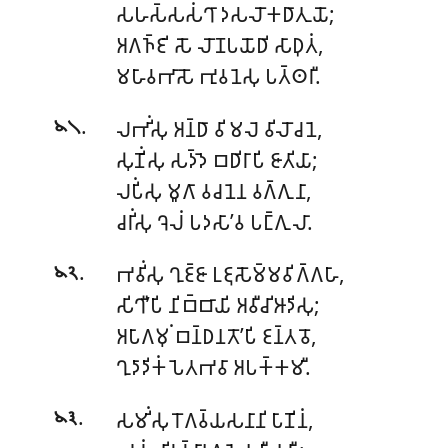
𑀲𑀳𑀲𑁆𑀲𑀲𑀁𑀔𑀸 𑀤𑀲𑀮𑁄𑀓𑀥𑀸𑀢𑀼𑀬𑁄;
𑀅𑀕𑀜𑁆𑀚𑀺 𑀲𑁄 𑀮𑁄𑀡𑀧𑀬𑁄𑀥𑀺 𑀲𑀸𑀥𑀼𑀢𑀁,
𑀫𑀳𑀸𑀯𑀪𑀸𑀲𑁄 𑀪𑀼𑀯𑀦𑁂𑀲𑀼 𑀧𑀢𑁆𑀣𑀭𑀻.
.
𑀮𑀪𑀺𑀁𑀲𑀼 𑀅𑀦𑁆𑀥𑀸 𑀯𑀺𑀫𑀮𑁂 𑀯𑀺𑀮𑁄𑀘𑀦𑁂,
𑁪𑁧
𑀲𑀼𑀡𑀺𑀁𑀲𑀼 𑀲𑀤𑁆𑀤𑁂 𑀩𑀥𑀺𑀭𑀸𑀧𑀺 𑀚𑀸𑀢𑀺𑀬𑀸;
𑀮𑀧𑀺𑀁𑀲𑀼 𑀫𑀽𑀕𑀸 𑀯𑀘𑀦𑁂𑀦 𑀯𑀕𑁆𑀕𑀼𑀦𑀸,
𑀘𑀭𑀺𑀁𑀲𑀼 𑀔𑁂𑀮𑀁 𑀧𑀤𑀲𑀸’𑀯 𑀧𑀗𑁆𑀕𑀼𑀮𑀸.
.
𑀪𑀯𑀺𑀁𑀲𑀼 𑀔𑀼𑀚𑁆𑀚𑀸 𑀉𑀚𑀼𑀲𑁄𑀫𑁆𑀫𑀯𑀺𑀕𑁆𑀕𑀳𑀸,
𑁪𑁨
𑀲𑀺𑀔𑀻’𑀧𑀺 𑀦𑀺𑀩𑁆𑀩𑀸𑀬𑀺 𑀅𑀯𑀻𑀘𑀺𑀆𑀤𑀺𑀲𑀼;
𑀅𑀧𑀸𑀕𑀫𑀼𑀁 𑀩𑀦𑁆𑀥𑀦𑀢𑁄’𑀧𑀺 𑀚𑀦𑁆𑀢𑀯𑁄,
𑀔𑀼𑀤𑀸𑀤𑀺𑀓𑀁 𑀧𑁂𑀢𑀪𑀯𑀸 𑀅𑀧𑀓𑁆𑀓𑀫𑀻.
.
𑀲𑀫𑀺𑀁𑀲𑀼 𑀭𑁄𑀕𑀯𑁆𑀬𑀲𑀦𑀸𑀦𑀺 𑀧𑀸𑀡𑀺𑀦𑀁,
𑁪𑁩