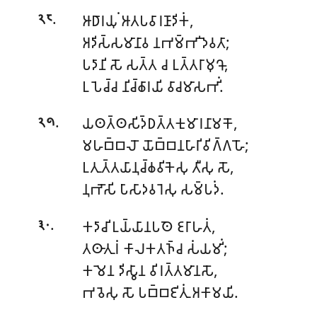
.
𑀆𑀥𑀸𑀭𑀬𑀼𑀁 𑀆𑀢𑀧𑀯𑀸𑀭𑀡𑀸𑀤𑀺𑀓𑀁,
𑁨𑁮
𑀅𑀤𑀺𑀲𑁆𑀲𑀫𑀸𑀦𑀸𑀯 𑀦𑀪𑀫𑁆𑀪𑀺 𑀤𑁂𑀯𑀢𑀸;
𑀧𑀤𑀸𑀦𑀺 𑀲𑁄 𑀲𑀢𑁆𑀢 𑀘 𑀉𑀢𑁆𑀢𑀭𑀸𑀫𑀼𑀔𑁄,
𑀉𑀧𑁂𑀘𑁆𑀘 𑀦𑀺𑀘𑁆𑀙𑀸𑀭𑀬𑀺 𑀯𑀸𑀘𑀫𑀸𑀲𑀪𑀺𑀁.
.
𑀬𑀣𑀢𑁆𑀣𑀲𑀺𑀤𑁆𑀥𑀢𑁆𑀢𑀓𑀼𑀫𑀸𑀭𑀦𑀸𑀫𑀓𑁄,
𑁨𑁯
𑀫𑀳𑀩𑁆𑀩𑀮𑁄 𑀬𑁄𑀩𑁆𑀩𑀦𑀳𑀸𑀭𑀺𑀯𑀺𑀕𑁆𑀕𑀳𑁄;
𑀉𑀢𑀼𑀢𑁆𑀢𑀬𑀸𑀦𑀼𑀘𑁆𑀙𑀯𑀺𑀓𑁂𑀲𑀼 𑀢𑀻𑀲𑀼 𑀲𑁄,
𑀦𑀼𑀪𑁄𑀲𑀺 𑀧𑀸𑀲𑀸𑀤𑀯𑀭𑁂𑀲𑀼 𑀲𑀫𑁆𑀧𑀤𑀁.
.
𑀓𑀤𑀸𑀘𑀺 𑀉𑀬𑁆𑀬𑀸𑀦𑀧𑀣𑁂 𑀚𑀭𑀸𑀳𑀢𑀁,
𑁩𑁦
𑀢𑀣𑀸𑀢𑀼𑀭𑀁 𑀓𑀸𑀮𑀓𑀢𑀜𑁆𑀘 𑀲𑀁𑀬𑀫𑀺𑀁;
𑀓𑀫𑁂𑀦 𑀤𑀺𑀲𑁆𑀯𑀸𑀦 𑀯𑀺𑀭𑀢𑁆𑀢𑀫𑀸𑀦𑀲𑁄,
𑀪𑀯𑁂𑀲𑀼 𑀲𑁄 𑀧𑀩𑁆𑀩𑀚𑀺𑀢𑀼𑀁 𑀅𑀓𑀸𑀫𑀬𑀺.