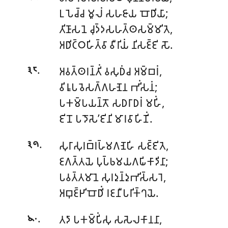
𑀉𑀧𑁂𑀘𑁆𑀘 𑀫𑀽𑀮𑀁 𑀲𑀳𑀚𑀸𑀬 𑀩𑁄𑀥𑀺𑀬𑀸;
𑀢𑀺𑀡𑀸𑀲𑀦𑁂 𑀘𑀼𑀤𑁆𑀤𑀲𑀳𑀢𑁆𑀣𑀲𑀫𑁆𑀫𑀺𑀢𑁂,
𑀅𑀥𑀺𑀝𑁆𑀞𑀳𑀺𑀢𑁆𑀯𑀸 𑀯𑀻𑀭𑀺𑀬𑀁 𑀦𑀺𑀲𑀚𑁆𑀚𑀺 𑀲𑁄.
.
𑀅𑀯𑀢𑁆𑀣𑀭𑀦𑁆𑀢𑀺𑀁 𑀯𑀲𑀼𑀥𑀁𑀘 𑀅𑀫𑁆𑀩𑀭𑀁,
𑁩𑁮
𑀯𑀺𑀭𑀽𑀧𑀯𑁂𑀲𑀕𑁆𑀕𑀳𑀡𑁂𑀦 𑀪𑀺𑀁𑀲𑀦𑀁;
𑀧𑀓𑀫𑁆𑀧𑀬𑀦𑁆𑀢𑁄 𑀲𑀥𑀭𑀸𑀥𑀭𑀁 𑀫𑀳𑀺𑀁,
𑀚𑀺𑀦𑁄 𑀧𑀤𑁄𑀲𑁂’𑀚𑀺𑀦𑀺 𑀫𑀸𑀭𑀯𑀸𑀳𑀺𑀡𑀺𑀁.
.
𑀲𑀼𑀭𑀸𑀲𑀼𑀭𑀩𑁆𑀭𑀳𑁆𑀫𑀕𑀡𑁂𑀳𑀺 𑀲𑀚𑁆𑀚𑀺𑀢𑁂,
𑁩𑁯
𑀚𑀕𑀢𑁆𑀢𑀬𑁂 𑀧𑀼𑀧𑁆𑀨𑀫𑀬𑀕𑀖𑀺𑀓𑀸𑀤𑀺𑀦𑀸;
𑀧𑀯𑀢𑁆𑀢𑀫𑀸𑀦𑁂 𑀲𑀼𑀭𑀤𑀼𑀦𑁆𑀤𑀼𑀪𑀺𑀲𑁆𑀲𑀭𑁂,
𑀅𑀩𑀼𑀚𑁆𑀛𑀺𑀩𑁄𑀥𑀺𑀁 𑀭𑀚𑀦𑀻𑀧𑀭𑀺𑀓𑁆𑀔𑀬𑁂.
.
𑀢𑀤𑀸 𑀧𑀓𑀫𑁆𑀧𑀺𑀁𑀲𑀼 𑀲𑀲𑁂𑀮𑀓𑀸𑀦𑀦𑀸,
𑁪𑁦