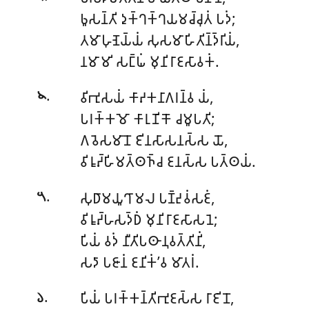
𑀨𑀽𑀲𑀦𑁆𑀢𑀺 𑀤𑀼𑀓𑁆𑀔𑀓𑁆𑀔𑀬𑀫𑀘𑁆𑀘𑀼𑀢𑀁 𑀧𑀤𑀁;
𑀢𑀫𑀸𑀳𑀼𑀡𑁂𑀬𑁆𑀬𑀁 𑀲𑀼𑀲𑀫𑀸𑀳𑀺𑀢𑀺𑀦𑁆𑀤𑁆𑀭𑀺𑀬𑀁,
𑀦𑀫𑀸𑀫𑀺 𑀲𑀗𑁆𑀖𑀁 𑀫𑀼𑀦𑀺𑀭𑀸𑀚𑀲𑀸𑀯𑀓𑀁.
.
𑀯𑀺𑀪𑀼𑀲𑀬𑀁 𑀓𑀸𑀴𑀓𑀦𑀸𑀕𑀭𑀦𑁆𑀯 𑀬𑀁,
𑁪
𑀧𑀭𑀓𑁆𑀓𑀫𑁄 𑀓𑀸𑀭𑀼𑀡𑀺𑀓𑁄 𑀘𑀫𑀽𑀧𑀢𑀺;
𑀕𑀯𑁂𑀲𑀫𑀸𑀦𑁄 𑀚𑀺𑀦𑀲𑀸𑀲𑀦𑀲𑁆𑀲 𑀬𑁄,
𑀯𑀺𑀭𑀽𑀴𑁆𑀳𑀺𑀫𑀢𑁆𑀣𑀜𑁆𑀘 𑀚𑀦𑀲𑁆𑀲 𑀧𑀢𑁆𑀣𑀬𑀁.
.
𑀲𑀼𑀥𑀸𑀫𑀬𑀽𑀔𑀸𑀫𑀮 𑀧𑀡𑁆𑀟𑀼𑀯𑀁𑀲𑀚𑀁,
𑁫
𑀯𑀺𑀭𑀽𑀴𑁆𑀳𑀲𑀤𑁆𑀥𑀁 𑀫𑀼𑀦𑀺𑀭𑀸𑀚𑀲𑀸𑀲𑀦𑁂;
𑀧𑀺𑀬𑀁 𑀯𑀤𑀁 𑀦𑀻𑀢𑀺𑀧𑀣𑀸𑀦𑀼𑀯𑀢𑁆𑀢𑀺𑀦𑀺𑀁,
𑀲𑀤𑀸 𑀧𑀚𑀸𑀦𑀁 𑀚𑀦𑀺𑀓𑀁’𑀯 𑀫𑀸𑀢𑀭𑀁.
.
𑀧𑀺𑀬𑀁 𑀧𑀭𑀓𑁆𑀓𑀦𑁆𑀢𑀺𑀪𑀼𑀚𑀲𑁆𑀲 𑀭𑀸𑀚𑀺𑀦𑁄,
𑁬