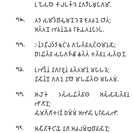
𑀉𑀧𑁄𑀲𑀣𑁂 𑀓𑀸𑀮𑀧𑀓𑁆𑀔𑁂 𑀦𑀸𑀕𑀤𑀻𑀧𑀫𑀼𑀧𑀸𑀕𑀫𑀻.
.
𑀢𑀤𑀸 𑀲𑀫𑀺𑀤𑁆𑀥𑀺𑀲𑀼𑀫𑀦𑁄 𑀤𑁂𑀯𑁄 𑀚𑁂𑀢𑀯𑀦𑁂 𑀞𑀺𑀢𑀁;
𑁭𑁪
𑀅𑀢𑁆𑀢𑀦𑁄 𑀪𑀯𑀦𑀁𑀬𑁂𑀯 𑀭𑀸𑀚𑀸𑀬𑀢𑀦𑀧𑀸𑀤𑀧𑀁.
.
𑀇𑀦𑁆𑀤𑀦𑀻𑀮𑀤𑁆𑀤𑀺𑀓𑀽𑀝𑀁’𑀯 𑀕𑀳𑁂𑀢𑁆𑀯𑀸𑀢𑀼𑀝𑁆𑀞𑀫𑀸𑀦𑀲𑁄;
𑁭𑁫
𑀥𑀸𑀭𑀬𑀺𑀢𑁆𑀯𑀸 𑀲𑀳𑀸𑀕𑀜𑁆𑀙𑀺 𑀙𑀢𑁆𑀢𑀁 𑀓𑀢𑁆𑀯𑀸𑀦 𑀲𑀢𑁆𑀣𑀼𑀦𑁄.
.
𑀉𑀪𑀺𑀦𑁆𑀦𑀁 𑀦𑀸𑀕𑀭𑀸𑀚𑀽𑀦𑀁 𑀯𑀢𑁆𑀢𑀫𑀸𑀦𑁂 𑀫𑀳𑀸𑀳𑀯𑁂;
𑁭𑁬
𑀦𑀺𑀲𑀺𑀦𑁆𑀦𑁄 𑀕𑀕𑀦𑁂 𑀦𑀸𑀣𑁄 𑀫𑀸𑀧𑀬𑀺𑀢𑁆𑀣 𑀫𑀳𑀸𑀢𑀫𑀁.
.
𑀆𑀮𑁄𑀓𑀁 𑀤𑀲𑁆𑀲𑀬𑀺𑀢𑁆𑀯𑀸𑀣 𑀅𑀲𑁆𑀲𑀸𑀲𑁂𑀢𑁆𑀯𑀸𑀦
𑁭𑁭
𑀪𑁄𑀕𑀺𑀦𑁄;
𑀲𑀸𑀫𑀕𑁆𑀕𑀺𑀓𑀭𑀡𑀁 𑀥𑀫𑁆𑀫𑀁 𑀅𑀪𑀸𑀲𑀺 𑀧𑀼𑀭𑀺𑀲𑀸𑀲𑀪𑁄.
.
𑀅𑀲𑀻𑀢𑀺𑀓𑁄𑀝𑀺𑀬𑁄 𑀦𑀸𑀕𑀸 𑀅𑀘𑀮𑀫𑁆𑀩𑀼𑀥𑀺𑀯𑀸𑀲𑀺𑀦𑁄;
𑁭𑁮