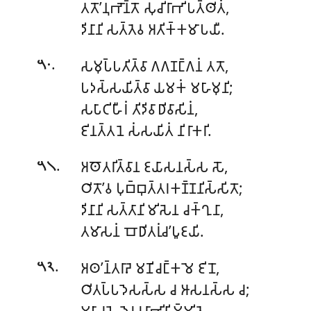
𑀢𑀢𑁄’𑀦𑀼𑀪𑁄𑀦𑁆𑀢𑁄 𑀲𑀼𑀘𑀺𑀭𑀸𑀪𑀺𑀧𑀢𑁆𑀣𑀺𑀢𑀁,
𑀤𑀺𑀦𑀸𑀦𑀺 𑀲𑀢𑁆𑀢𑁂𑀯 𑀅𑀢𑀺𑀓𑁆𑀓𑀫𑀸𑀧𑀬𑀻.
.
𑀲𑀫𑀼𑀧𑁆𑀧𑀢𑀺𑀢𑁆𑀯𑀸 𑀕𑀕𑀡𑀗𑁆𑀕𑀦𑀁 𑀢𑀢𑁄,
𑁫𑁦
𑀧𑀤𑀲𑁆𑀲𑀬𑀺𑀢𑁆𑀯𑀸 𑀬𑀫𑀓𑀁 𑀫𑀳𑀸𑀫𑀼𑀦𑀺;
𑀲𑀧𑀸𑀝𑀺𑀳𑀻𑀭𑀁 𑀢𑀺𑀤𑀺𑀯𑀸𑀥𑀺𑀯𑀸𑀲𑀺𑀦𑀁,
𑀚𑀺𑀦𑀢𑁆𑀢𑀦𑁂 𑀲𑀁𑀲𑀬𑀺𑀢𑀁 𑀦𑀺𑀭𑀸𑀓𑀭𑀺.
.
𑀅𑀣𑁄𑀢𑀭𑀺𑀢𑁆𑀯𑀸𑀦 𑀚𑀬𑀸𑀲𑀦𑀲𑁆𑀲 𑀲𑁄,
𑁫𑁧
𑀞𑀺𑀢𑁄’𑀯 𑀧𑀼𑀩𑁆𑀩𑀼𑀢𑁆𑀢𑀭𑀓𑀡𑁆𑀡𑀦𑀺𑀲𑁆𑀲𑀺𑀢𑁄;
𑀤𑀺𑀦𑀸𑀦𑀺 𑀲𑀢𑁆𑀢𑀸𑀦𑀺𑀫𑀺𑀲𑁂𑀦 𑀘𑀓𑁆𑀔𑀼𑀦𑀸,
𑀢𑀫𑀸𑀲𑀦𑀁 𑀩𑁄𑀥𑀺𑀢𑀭𑀼𑀁𑀘’𑀧𑀽𑀚𑀬𑀺.
.
𑀅𑀣’𑀦𑁆𑀢𑀭𑀸𑀴𑁂 𑀫𑀡𑀺𑀘𑀗𑁆𑀓𑀫𑁂 𑀚𑀺𑀦𑁄,
𑁫𑁨
𑀞𑀺𑀢𑀧𑁆𑀧𑀤𑁂𑀲𑀲𑁆𑀲 𑀘 𑀆𑀲𑀦𑀲𑁆𑀲 𑀘;
𑀫𑀳𑀸𑀭𑀳𑁂 𑀤𑁂𑀯𑀯𑀭𑀸𑀪𑀺𑀦𑀺𑀫𑁆𑀫𑀺𑀢𑁂,