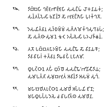
.
𑀤𑀺𑀩𑁆𑀩𑁂𑀳𑀺 𑀔𑀚𑁆𑀚𑀪𑁄𑀚𑁆𑀚𑁂𑀳𑀺 𑀲𑀲𑀗𑁆𑀖𑀁 𑀮𑁄𑀓𑀦𑀸𑀬𑀓𑀁;
𑁮𑁪
𑀲𑀦𑁆𑀢𑀧𑁆𑀧𑁂𑀲𑀺 𑀨𑀡𑀺𑀦𑁆𑀤𑁄 𑀲𑁄 𑀪𑀼𑀚𑀗𑁆𑀕𑁂𑀳𑀺 𑀧𑀼𑀭𑀓𑁆𑀔𑀢𑁄.
.
𑀤𑁂𑀲𑀬𑀺𑀢𑁆𑀯𑀸𑀦 𑀲𑀤𑁆𑀥𑀫𑁆𑀫𑀁 𑀲𑀕𑁆𑀕𑀫𑁄𑀓𑁆𑀔𑀲𑀼𑀔𑀸𑀯𑀳𑀁;
𑁮𑁫
𑀲𑁄 𑀲𑀢𑁆𑀣𑀸 𑀲𑀼𑀫𑀦𑁂 𑀓𑀽𑀝𑁂 𑀤𑀲𑁆𑀲𑁂𑀲𑀺 𑀧𑀤𑀮𑀜𑁆𑀙𑀦𑀁.
.
𑀢𑀢𑁄 𑀧𑀩𑁆𑀩𑀢𑀧𑀸𑀤𑀫𑁆𑀳𑀺 𑀲𑀲𑀗𑁆𑀖𑁄 𑀲𑁄 𑀯𑀺𑀦𑀸𑀬𑀓𑁄;
𑁮𑁬
𑀤𑀺𑀯𑀸𑀯𑀺𑀳𑀸𑀭𑀁 𑀓𑀢𑁆𑀯𑀸𑀦 𑀤𑀻𑀖𑀯𑀸𑀧𑀺𑀁 𑀉𑀧𑀸𑀕𑀫𑀺.
.
𑀣𑀽𑀧𑀝𑁆𑀞𑀸𑀦𑁂 𑀢𑀳𑀺𑀁 𑀩𑀼𑀤𑁆𑀥𑁄 𑀲𑀲𑀗𑁆𑀖𑁄’𑀪𑀺𑀦𑀺𑀲𑀻𑀤𑀺𑀬;
𑁮𑁭
𑀲𑀫𑀸𑀧𑀢𑁆𑀢𑀺 𑀲𑀫𑀼𑀩𑀪𑀼𑀢𑀁 𑀅𑀯𑀺𑀦𑁆𑀤𑀺 𑀅𑀲𑀫𑀁 𑀲𑀼𑀔𑀁.
.
𑀫𑀳𑀸𑀩𑁄𑀥𑀺𑀢𑀭𑀼𑀝𑁆𑀞𑀸𑀦𑁂 𑀲𑀫𑀸𑀥𑀺𑀁 𑀅𑀧𑁆𑀧𑀬𑀺 𑀚𑀺𑀦𑁄;
𑁮𑁮
𑀫𑀳𑀸𑀣𑀽𑀧𑀧𑁆𑀧𑀤𑁂𑀲𑁂 𑀘 𑀯𑀺𑀳𑀭𑀺𑀢𑁆𑀣 𑀲𑀫𑀸𑀥𑀺𑀦𑀸.