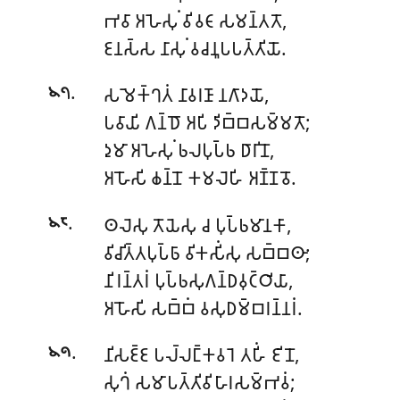
𑀪𑀯𑀸 𑀅𑀳𑁂𑀲𑀼𑀁 𑀯𑀺𑀯𑀝𑀸 𑀲𑀫𑀦𑁆𑀢𑀢𑁄,
𑀚𑀦𑀲𑁆𑀲 𑀦𑀸𑀲𑀼𑀁 𑀯𑀘𑀦𑀽𑀧𑀧𑀢𑁆𑀢𑀺𑀬𑁄.
.
𑀲𑀫𑁂𑀓𑁆𑀔𑀢𑀁 𑀦𑀸𑀯𑀭𑀡𑀸 𑀦𑀕𑀸𑀤𑀬𑁄,
𑁪𑁭
𑀧𑀯𑀸𑀬𑀺 𑀕𑀦𑁆𑀥𑁄 𑀅𑀧𑀺 𑀤𑀺𑀩𑁆𑀩𑀲𑀫𑁆𑀫𑀢𑁄;
𑀤𑀼𑀫𑀸 𑀅𑀳𑁂𑀲𑀼𑀁 𑀨𑀮𑀧𑀼𑀧𑁆𑀨 𑀥𑀸𑀭𑀺𑀦𑁄,
𑀅𑀳𑁄𑀲𑀺 𑀙𑀦𑁆𑀦𑁄 𑀓𑀫𑀮𑁂𑀳𑀺 𑀅𑀡𑁆𑀡𑀯𑁄.
.
𑀣𑀮𑁂𑀲𑀼 𑀢𑁄𑀬𑁂𑀲𑀼 𑀘 𑀧𑀼𑀧𑁆𑀨𑀫𑀸𑀦𑀓𑀸,
𑁪𑁮
𑀯𑀺𑀘𑀺𑀢𑁆𑀢𑀧𑀼𑀧𑁆𑀨𑀸 𑀯𑀺𑀓𑀲𑀺𑀁𑀲𑀼 𑀲𑀩𑁆𑀩𑀣𑀸;
𑀦𑀺𑀭𑀦𑁆𑀢𑀭𑀁 𑀧𑀼𑀧𑁆𑀨𑀲𑀼𑀕𑀦𑁆𑀥𑀯𑀼𑀝𑁆𑀞𑀺𑀬𑀸,
𑀅𑀳𑁄𑀲𑀺 𑀲𑀩𑁆𑀩𑀁 𑀯𑀲𑀼𑀥𑀫𑁆𑀩𑀭𑀦𑁆𑀦𑀭𑀁.
.
𑀦𑀺𑀲𑀚𑁆𑀚 𑀧𑀮𑁆𑀮𑀗𑁆𑀓𑀯𑀭𑁂 𑀢𑀳𑀺𑀁 𑀚𑀺𑀦𑁄,
𑁪𑁯
𑀲𑀼𑀔𑀁 𑀲𑀫𑀸𑀧𑀢𑁆𑀢𑀺𑀯𑀺𑀳𑀸𑀭𑀲𑀫𑁆𑀪𑀯𑀁;