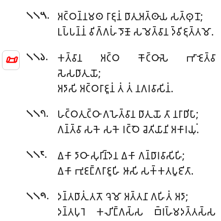
.
𑀅𑀝𑁆𑀞𑀦𑁆𑀦𑀫𑀣 𑀭𑀸𑀚𑀼𑀦𑀁 𑀥𑀸𑀢𑀼𑀅𑀢𑁆𑀣𑀸𑀬 𑀲𑀢𑁆𑀣𑀼𑀦𑁄;
𑁧𑁧𑁫
𑀉𑀧𑁆𑀧𑀦𑁆𑀦𑀁 𑀯𑀺𑀕𑁆𑀕𑀳𑀁 𑀤𑁄𑀡𑁄 𑀲𑀫𑁂𑀢𑁆𑀯𑀸𑀦 𑀤𑁆𑀯𑀺𑀚𑀼𑀢𑁆𑀢𑀫𑁄.
.
𑀓𑀢𑁆𑀯𑀸𑀦 𑀅𑀝𑁆𑀞 𑀓𑁄𑀝𑁆𑀞𑀸𑀲𑁂 𑀪𑀸𑀚𑁂𑀢𑁆𑀯𑀸
𑁧𑁧𑁬
📜
𑀲𑁂𑀲𑀥𑀸𑀢𑀼𑀬𑁄;
𑀅𑀤𑀸𑀲𑀺 𑀅𑀝𑁆𑀞𑀭𑀸𑀚𑀽𑀦𑀁 𑀢𑀁 𑀢𑀁 𑀦𑀕𑀭𑀯𑀸𑀲𑀺𑀦𑀁.
.
𑀳𑀝𑁆𑀞𑀢𑀼𑀝𑁆𑀞𑀸 𑀕𑀳𑁂𑀢𑁆𑀯𑀸𑀦 𑀥𑀸𑀢𑀼𑀬𑁄 𑀢𑀸 𑀦𑀭𑀸𑀥𑀺𑀧𑀸;
𑁧𑁧𑁭
𑀕𑀦𑁆𑀢𑁆𑀯𑀸 𑀲𑀓𑁂 𑀲𑀓𑁂 𑀭𑀝𑁆𑀞𑁂 𑀘𑁂𑀢𑀺𑀬𑀸𑀦𑀺 𑀅𑀓𑀸𑀭𑀬𑀼𑀁.
.
𑀏𑀓𑀸 𑀤𑀸𑀞𑀸 𑀲𑀼𑀭𑀺𑀦𑁆𑀤𑁂𑀦 𑀏𑀓𑀸 𑀕𑀦𑁆𑀥𑀸𑀭𑀯𑀸𑀲𑀺𑀳𑀺;
𑁧𑁧𑁮
𑀏𑀓𑀸 𑀪𑀼𑀚𑀗𑁆𑀕𑀭𑀸𑀚𑀽𑀳𑀺 𑀆𑀲𑀺 𑀲𑀓𑁆𑀓𑀢𑀧𑀽𑀚𑀺𑀢𑀸.
.
𑀤𑀦𑁆𑀢𑀥𑀸𑀢𑀼𑀁 𑀢𑀢𑁄 𑀔𑁂𑀫𑁄 𑀅𑀢𑁆𑀢𑀦𑀸 𑀕𑀳𑀺𑀢𑀁 𑀅𑀤𑀸;
𑁧𑁧𑁯
𑀤𑀦𑁆𑀢𑀧𑀼𑀭𑁂 𑀓𑀮𑀺𑀗𑁆𑀕𑀲𑁆𑀲 𑀩𑁆𑀭𑀳𑁆𑀫𑀤𑀢𑁆𑀢𑀲𑁆𑀲