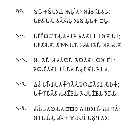
.
𑀫𑀳𑀻𑀓𑀫𑁆𑀧𑀸𑀤𑀬𑁄 𑀆𑀲𑀼𑀁 𑀢𑀤𑀸 𑀅𑀘𑁆𑀙𑀭𑀺𑀬𑀸𑀯𑀳𑀸;
𑁯𑁯
𑀧𑀽𑀚𑀸𑀯𑀺𑀲𑁂𑀲𑀸 𑀯𑀢𑁆𑀢𑀺𑀁𑀲𑀼 𑀤𑁂𑀯𑀫𑀸𑀦𑀼𑀲𑀓𑀸 𑀩𑀳𑀽.
.
𑀧𑀭𑀺𑀦𑀺𑀩𑁆𑀩𑀸𑀡𑀲𑀼𑀢𑁆𑀢𑀦𑁆𑀢𑁂 𑀯𑀼𑀢𑁆𑀢𑀸𑀦𑀼𑀓𑁆𑀓𑀫𑀢𑁄 𑀧𑀦;
𑁧𑁦𑁦
𑀧𑀽𑀚𑀸𑀯𑀺𑀲𑁂𑀲𑁄 𑀯𑀺𑀜𑁆𑀜𑁂𑀬𑁆𑀬𑁄 𑀇𑀘𑁆𑀙𑀦𑁆𑀢𑁂𑀳𑀺 𑀅𑀲𑁂𑀲𑀢𑁄.
.
𑀅𑀳𑀢𑁂𑀳𑀺 𑀘 𑀯𑀢𑁆𑀣𑁂𑀳𑀺 𑀯𑁂𑀞𑁂𑀢𑁆𑀯𑀸 𑀧𑀞𑀫𑀁 𑀚𑀺𑀦𑀁;
𑁧𑁦𑁧
𑀯𑁂𑀞𑀬𑀺𑀢𑁆𑀯𑀸𑀦 𑀓𑀧𑁆𑀧𑀸𑀲𑀧𑀺𑀘𑀼𑀦𑀸 𑀯𑀺𑀳𑀢𑁂𑀦 𑀘.
.
𑀏𑀯𑀁 𑀧𑀜𑁆𑀘𑀲𑀢𑀓𑁆𑀔𑀢𑁆𑀢𑀼𑀁 𑀯𑁂𑀞𑀬𑀺𑀢𑁆𑀯𑀸𑀦 𑀲𑀸𑀥𑀼𑀓𑀁;
𑁧𑁦𑁨
𑀧𑀓𑁆𑀔𑀺𑀧𑀺𑀢𑁆𑀯𑀸 𑀲𑀼𑀯𑀡𑁆𑀡𑀸𑀬 𑀢𑁂𑀮𑀧𑀼𑀡𑁆𑀡𑀸𑀬 𑀤𑁄𑀡𑀺𑀬𑀸.
.
𑀯𑀻𑀲𑀁𑀳𑀢𑁆𑀣𑀲𑀢𑀼𑀩𑁆𑀩𑁂𑀥𑀁 𑀕𑀦𑁆𑀥𑀤𑀸𑀭𑀽𑀳𑀺 𑀲𑀗𑁆𑀔𑀢𑀁;
𑁧𑁦𑁩
𑀆𑀭𑁄𑀧𑀬𑀺𑀁𑀲𑀼 𑀘𑀺𑀢𑀓𑀁 𑀫𑀮𑁆𑀮𑀸𑀦𑀁 𑀧𑀫𑀼𑀔𑀸 𑀢𑀤𑀸.