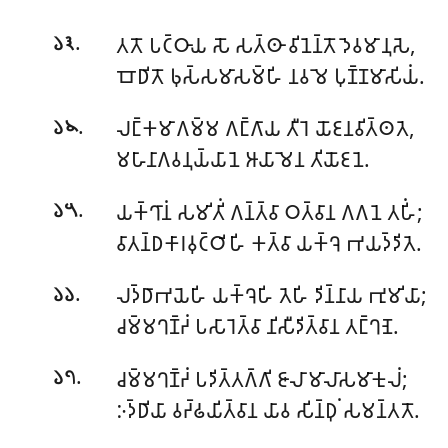
.
𑀢𑀢𑁄 𑀧𑀝𑁆𑀞𑀸𑀬 𑀲𑁄 𑀲𑀢𑁆𑀣𑀸 𑀯𑀺𑀦𑁂𑀦𑁆𑀢𑁄 𑀤𑁂𑀯𑀫𑀸𑀦𑀼𑀲𑁂,
𑁬𑁩
𑀩𑁄𑀥𑀺𑀢𑁄 𑀨𑀼𑀲𑁆𑀲𑀫𑀸𑀲𑀫𑁆𑀳𑀺 𑀦𑀯𑀫𑁂 𑀧𑀼𑀡𑁆𑀡𑀫𑀸𑀲𑀺𑀬𑀁.
.
𑀮𑀗𑁆𑀓𑀫𑀸𑀕𑀫𑁆𑀫 𑀕𑀗𑁆𑀕𑀸𑀬 𑀢𑀻𑀭𑁂 𑀬𑁄𑀚𑀦𑀯𑀺𑀢𑁆𑀣𑀢𑁂,
𑁬𑁪
𑀫𑀳𑀸𑀦𑀸𑀕𑀯𑀦𑀼𑀬𑁆𑀬𑀸𑀦𑁂 𑀆𑀬𑀸𑀫𑁂𑀦 𑀢𑀺𑀬𑁄𑀚𑀦𑁂.
.
𑀬𑀓𑁆𑀔𑀸𑀦𑀁 𑀲𑀫𑀺𑀢𑀺𑀁 𑀕𑀦𑁆𑀢𑁆𑀯𑀸 𑀞𑀢𑁆𑀯𑀸𑀦 𑀕𑀕𑀦𑁂 𑀢𑀳𑀺𑀁;
𑁬𑁫
𑀯𑀸𑀢𑀦𑁆𑀥𑀓𑀸𑀭𑀯𑀼𑀝𑁆𑀞𑀺𑀳𑀺 𑀓𑀢𑁆𑀯𑀸 𑀬𑀓𑁆𑀔𑁂 𑀪𑀬𑀤𑁆𑀤𑀺𑀢𑁂.
.
𑀮𑀤𑁆𑀥𑀸𑀪𑀬𑁂𑀳𑀺 𑀬𑀓𑁆𑀔𑁂𑀳𑀺 𑀢𑁂𑀳𑀺 𑀤𑀺𑀦𑁆𑀦𑀸𑀬 𑀪𑀼𑀫𑀺𑀬𑀸;
𑁬𑁬
𑀘𑀫𑁆𑀫𑀔𑀡𑁆𑀟𑀁 𑀧𑀲𑀸𑀭𑁂𑀢𑁆𑀯𑀸 𑀦𑀺𑀲𑀻𑀤𑀺𑀢𑁆𑀯𑀸𑀦 𑀢𑀗𑁆𑀔𑀡𑁂.
.
𑀘𑀫𑁆𑀫𑀔𑀡𑁆𑀟𑀁 𑀧𑀤𑀺𑀢𑁆𑀢𑀕𑁆𑀕𑀺 𑀚𑀸𑀮𑀸𑀫𑀸𑀮𑀸𑀲𑀫𑀸𑀓𑀼𑀮𑀁;
𑁬𑁭
𑀇𑀤𑁆𑀥𑀺𑀬𑀸 𑀯𑀟𑁆𑀠𑀬𑀺𑀢𑁆𑀯𑀸𑀦 𑀬𑀸𑀯 𑀲𑀺𑀦𑁆𑀥𑀼𑀁 𑀲𑀫𑀦𑁆𑀢𑀢𑁄.