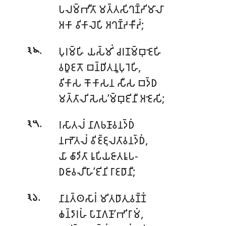
𑀧𑀮𑀫𑁆𑀪𑀻𑀢𑀸 𑀫𑀢𑁆𑀢𑀲𑀺𑀔𑀡𑁆𑀟𑀺𑀫𑀸𑀮𑀸
𑀅𑀓𑀸 𑀯𑀺𑀓𑀸𑀮𑁂𑀧𑀺 𑀅𑀔𑀡𑁆𑀟𑀓𑀻𑀴𑀁;
.
𑀧𑀼𑀭𑀫𑁆𑀳𑀺 𑀬𑀲𑁆𑀫𑀺𑀁 𑀘𑀭𑀡𑀫𑁆𑀩𑀼𑀚𑁂𑀳𑀺
𑁩𑁪
𑀯𑀥𑀽𑀚𑀢𑁄 𑀩𑀦𑁆𑀥𑀺𑀢𑀦𑀽𑀧𑀼𑀭𑁂𑀳𑀺,
𑀯𑀺𑀓𑀸𑀲 𑀓𑁄𑀓𑀸𑀲𑀦 𑀲𑀻𑀲 𑀩𑀤𑁆𑀥
𑀫𑀢𑁆𑀢𑀸𑀮𑀺 𑀲𑁂𑀲’𑀫𑁆𑀩𑀼𑀚𑀺𑀦𑀻 𑀅𑀚𑁂𑀲𑀺;
.
𑀭𑀲𑀸𑀢𑀮𑀁 𑀦𑀸𑀕𑀨𑀡𑀸𑀯𑀦𑀤𑁆𑀥𑀁
𑁩𑁫
𑀦𑀪𑁄𑀢𑀮𑀁 𑀯𑀺𑀚𑁆𑀚𑀼𑀮𑀢𑀸𑀯𑀦𑀤𑁆𑀥𑀁,
𑀬𑀸 𑀙𑀸𑀤𑀺𑀢𑀸 𑀭𑀽𑀧𑀺𑀬𑀚𑀸𑀢𑀭𑀽𑀧-
𑀥𑀚𑀸𑀯𑀮𑀻𑀳𑀸’𑀚𑀺𑀦𑀺 𑀭𑀸𑀚𑀥𑀸𑀦𑀻;
.
𑀦𑀸𑀦𑀢𑁆𑀣𑀲𑀸𑀭𑀁 𑀫𑀺𑀢𑀥𑀸𑀢𑀼𑀯𑀡𑁆𑀡𑀁
𑁩𑁬
𑀙𑀦𑁆𑀤𑀸𑀭𑀳𑀁 𑀧𑀸𑀡𑀕𑀡𑀸’𑀪𑀺𑀭𑀸𑀫𑀁,