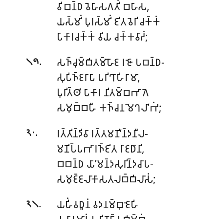
𑀯𑀺𑀩𑀦𑁆𑀥 𑀯𑁂𑀳𑀸𑀲𑀕𑀢𑀺𑀁 𑀩𑀳𑀸𑀲,
𑀬𑀲𑁆𑀫𑀺𑀁 𑀧𑀼𑀭𑀲𑁆𑀫𑀺𑀁 𑀚𑀺𑀢𑀯𑁂𑀭𑀺 𑀘𑀓𑁆𑀓𑀁
𑀧𑀸𑀓𑀸𑀭𑀘𑀓𑁆𑀓𑀁 𑀯𑀺𑀬 𑀘𑀓𑁆𑀓𑀯𑀸𑀴𑀁;
.
𑀲𑀜𑁆𑀘𑀼𑀫𑁆𑀩𑀺𑀢𑀫𑁆𑀳𑁄𑀚 𑀭𑀚𑁄 𑀧𑀩𑀦𑁆𑀥-
𑁧𑁯
𑀲𑀼𑀧𑀺𑀜𑁆𑀚𑀭𑀸𑀧𑀸 𑀧𑀭𑀺𑀔𑀸𑀳𑀺𑀭𑀸𑀫𑀸,
𑀧𑀼𑀭𑀺𑀢𑁆𑀣𑀺 𑀧𑀸𑀓𑀸𑀭 𑀦𑀺𑀢𑀫𑁆𑀩𑀪𑀸𑀕𑁂
𑀲𑀫𑀼𑀩𑁆𑀩𑀳𑀻 𑀓𑀜𑁆𑀘𑀦 𑀫𑁂𑀔𑀮𑀸’𑀪𑀁;
.
𑀭𑀢𑁆𑀢𑀺𑀦𑁆𑀤𑀺𑀯𑀸 𑀭𑀢𑁆𑀢𑀫𑀡𑀺’𑀦𑁆𑀤𑀦𑀻𑀮-
𑁨𑁦
𑀫𑀡𑀺𑀧𑁆𑀧𑀪𑀸𑀭𑀜𑁆𑀚𑀺𑀢 𑀭𑀸𑀚𑀥𑀸𑀦𑀺,
𑀩𑀩𑀦𑁆𑀥 𑀬𑀸’𑀫𑀦𑁆𑀤𑀲𑀼𑀭𑀺𑀦𑁆𑀤𑀘𑀸𑀧-
𑀲𑀫𑀼𑀚𑁆𑀚𑀮𑀸𑀓𑀸𑀲𑀢𑀮𑀩𑁆𑀩𑀺𑀮𑀸𑀲𑀁;
.
𑀬𑀳𑀺𑀁𑀯𑀥𑀽𑀦𑀁 𑀯𑀤𑀦𑀫𑁆𑀩𑀼𑀚𑁂𑀳𑀺
𑁨𑁧