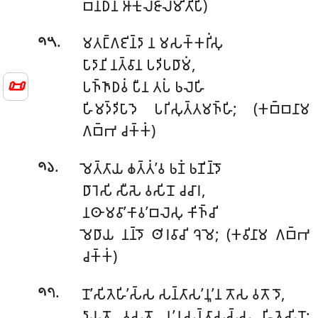
𑀩𑀦𑁆𑀥𑀦𑀁 𑀆𑀓𑀼𑀮𑀚𑀸𑀮𑀫𑀺𑀢𑀺𑀧𑀺)
.
𑀫𑀢𑀗𑁆𑀕𑀚𑀺𑀦𑁆𑀤𑀸 𑀦 𑀫𑀲𑀓𑁆𑀓𑀭𑀺𑀁𑀲𑀼
𑁯𑁫
𑀧𑀸𑀤𑀸𑀦𑀺 𑀦𑀢𑁆𑀯𑀸𑀦 𑀧𑀤𑀺𑀧𑀥𑀸𑀫𑀁,
📜
𑀧𑀜𑁆𑀜𑀸𑀥𑀯𑀁 𑀧𑀻𑀦 𑀢𑀧𑀁 𑀨𑀮𑁂𑀳𑀺
𑀳𑀺𑀫𑀤𑁆𑀤𑀺𑀧𑀸𑀤𑁂 𑀧𑀭𑀺𑀲𑀼𑀢𑁆𑀢𑀫𑀜𑁆𑀳𑀺; (𑀓𑀩𑁆𑀩𑀦𑀸𑀫
𑀕𑀩𑁆𑀪 𑀘𑀓𑁆𑀓𑀁)
.
𑀫𑁂𑀢𑁆𑀢𑀸𑀬 𑀙𑀢𑁆𑀢𑀁’𑀯 𑀨𑀡𑀁 𑀨𑀡𑀺𑀦𑁆𑀤𑁄
𑁯𑁬
𑀥𑀸𑀭𑁂𑀲𑀺 𑀲𑀻𑀲𑁂 𑀯𑀲𑀺𑀦𑁄 𑀘𑀘𑀸𑀭,
𑀦𑀣𑀸𑀫𑀯𑀸’𑀓𑀸𑀯’𑀩𑀮𑁂𑀲𑀼 𑀓𑀺𑀜𑁆𑀘𑀺
𑀫𑁂𑀥𑀸𑀬 𑀦𑀦𑁆𑀤𑁄 𑀣𑀺𑀭𑀯𑀸𑀘𑀺 𑀔𑁂𑀫𑁂; (𑀓𑀯𑀺𑀦𑀸𑀫 𑀕𑀩𑁆𑀪
𑀘𑀓𑁆𑀓𑀁)
.
𑀦𑁄’𑀲𑀺𑀢𑁂𑀳𑀺’𑀲𑁆𑀲 𑀲𑀦𑁆𑀢𑀸𑀲’𑀦𑀽’𑀦 𑀢𑁄𑀲 𑀯𑀢𑁄 𑀤𑁄,
𑁯𑁭
𑀤𑀸𑀬𑀢𑁄 𑀯𑀲𑀢𑁄 𑀦’𑀦𑀼𑀲𑀦𑁆𑀢𑀸𑀲𑀲𑁆𑀲 𑀳𑀺𑀢𑁂𑀲𑀺𑀦𑁄;