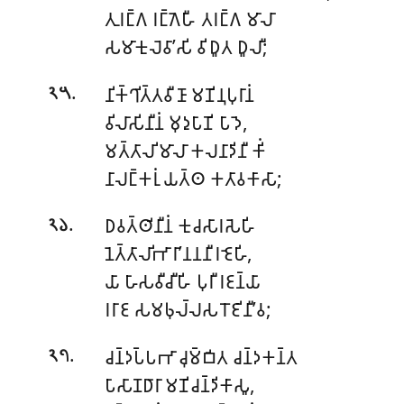
𑀢𑀼𑀭𑀗𑁆𑀕 𑀭𑀗𑁆𑀕𑁂𑀳𑀻 𑀢𑀭𑀗𑁆𑀕 𑀫𑀸𑀮𑀸
𑀲𑀫𑀸𑀓𑀼𑀮𑁂𑀯𑀸’𑀲𑀺 𑀯𑀺𑀥𑀽𑀢 𑀥𑀽𑀮𑀻;
.
𑀦𑀺𑀓𑁆𑀔𑀺𑀢𑁆𑀢𑀯𑀻𑀡𑀸 𑀫𑀡𑀺𑀦𑀼𑀧𑀼𑀭𑀸𑀦𑀁
𑁨𑁫
𑀯𑀺𑀮𑀸𑀲𑀺𑀦𑀻𑀦𑀁 𑀫𑀼𑀤𑀼𑀧𑀸𑀡𑀺 𑀧𑀸𑀤𑁂,
𑀫𑀢𑁆𑀢𑀸𑀮𑀺𑀫𑀸𑀮𑀸 𑀓𑀮𑀦𑀸𑀤𑀺𑀦𑀻 𑀓𑀺𑀁
𑀦𑀸𑀮𑀗𑁆𑀓𑀭𑀼𑀁 𑀬𑀢𑁆𑀣 𑀓𑀢𑀸𑀯𑀓𑀸𑀲𑀸;
.
𑀥𑀯𑀢𑁆𑀣𑀺𑀦𑀻𑀦𑀁 𑀓𑀼𑀘𑀲𑀸𑀭𑀲𑁂𑀳𑀺
𑁨𑁬
𑀦𑁂𑀢𑁆𑀢𑀸𑀮𑀺𑀪𑀸𑀭𑀸’𑀦𑀦𑀦𑀻𑀭𑀚𑁂𑀳𑀺,
𑀬𑀸 𑀳𑀸𑀲𑀯𑀻𑀘𑀻𑀳𑀺 𑀧𑀼𑀭𑀻 𑀭𑀚𑀦𑁆𑀬𑀸
𑀭𑀭𑀸𑀚 𑀲𑀫𑀨𑀼𑀮𑁆𑀮𑀲𑀭𑁄𑀚𑀺𑀦𑀻’𑀯;
.
𑀘𑀦𑁆𑀤𑀧𑁆𑀧𑀪𑀸 𑀘𑀼𑀫𑁆𑀩𑀺𑀢 𑀘𑀦𑁆𑀤𑀓𑀦𑁆𑀢
𑁨𑁭
𑀧𑀸𑀲𑀸𑀡𑀥𑀸𑀭𑀸 𑀫𑀡𑀺𑀘𑀦𑁆𑀤𑀺𑀓𑀸𑀲𑀽,