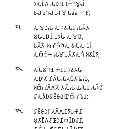
𑀤𑀲𑀗𑁆𑀕 𑀲𑀸𑀥𑀸𑀭𑀡 𑀭𑀼𑀓𑁆𑀔𑀫𑀽𑀮𑀁
𑀨𑀮𑀸𑀨𑀔𑀮𑀸𑀳𑀸𑀭 𑀫𑀼𑀧𑁂𑀘𑁆𑀘 𑀪𑁄𑀚𑀻;
.
𑀲𑀼𑀫𑁂𑀥𑀲𑁄 𑀲𑁄 𑀤𑀺𑀯𑀲𑀸𑀦𑀺 𑀲𑀢𑁆𑀢
𑁮𑁩
𑀫𑀳𑀸𑀧𑀥𑀸𑀦𑀁 𑀧𑀤𑀳𑀁 𑀲𑀼𑀫𑁂𑀥𑁄,
𑀧𑀢𑁆𑀢𑁄 𑀅𑀪𑀺𑀜𑁆𑀜𑀸𑀲𑀼 𑀯𑀲𑀺𑀲𑀼 𑀧𑀸𑀭𑀁
𑀲𑀩𑁆𑀩𑀁𑀓 𑀲𑀫𑀸𑀧𑀢𑁆𑀢𑀺𑀲𑀼𑀔𑀁 𑀅𑀯𑀺𑀦𑁆𑀤𑀺;
.
𑀢𑀲𑁆𑀫𑀺𑀁𑀔𑀡𑁂 𑀓𑀸𑀦𑀦 𑀤𑁂𑀯𑀢𑀸𑀳𑀺
𑁮𑁪
𑀲𑀸𑀥𑀽’𑀢𑀺 𑀦𑀺𑀕𑁆𑀖𑁄𑀲𑀺𑀢𑀧𑀻𑀢𑀺𑀖𑁄𑀲𑁄,
𑀅𑀩𑁆𑀪𑀼𑀕𑁆𑀕𑀢𑁄 𑀢𑀲𑁆𑀲 𑀬𑀲𑁂𑀦 𑀲𑀤𑁆𑀥𑀺𑀁
𑀯𑀺𑀲𑀼𑀤𑁆𑀥𑀯𑀺𑀚𑁆𑀚𑀸𑀘𑀭𑀡𑀼’𑀩𑁆𑀪𑀯𑁂𑀦;
.
𑀯𑀺𑀚𑁆𑀚𑀸𑀥𑀭𑀸 𑀢𑀕𑁆𑀕𑀼𑀡𑀤𑀻𑀧𑀓𑀸𑀦𑀺
𑁮𑁫
𑀫𑀼𑀢𑀺𑀗𑁆𑀕𑀯𑀻𑀡𑀸𑀥𑀦𑀺𑀩𑀦𑁆𑀥𑀯𑀸𑀦𑀺,