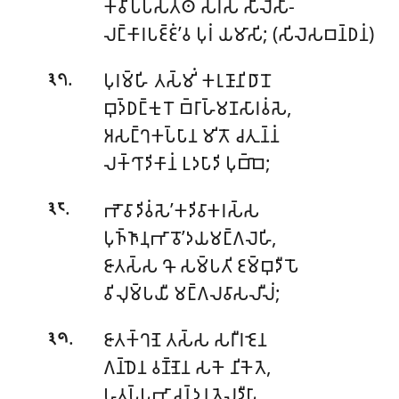
𑀓𑀯𑀺𑀧𑁆𑀧𑀲𑀢𑁆𑀣𑀁 𑀲𑀭𑀲𑀁 𑀲𑀺𑀮𑁂𑀲𑀸-
𑀮𑀗𑁆𑀓𑀸𑀭𑀧𑀚𑁆𑀚𑀁’𑀯 𑀧𑀼𑀭𑀁 𑀬𑀫𑀸𑀲𑀺; (𑀲𑀺𑀮𑁂𑀲𑀩𑀦𑁆𑀥𑀦𑀁)
.
𑀧𑀼𑀭𑀫𑁆𑀳𑀺 𑀢𑀲𑁆𑀫𑀺𑀁 𑀓𑀭𑀼𑀡𑀸𑀦𑀺𑀥𑀸𑀦𑁄
𑁩𑁭
𑀩𑀼𑀤𑁆𑀥𑀗𑁆𑀓𑀼𑀭𑁄 𑀩𑁆𑀭𑀸𑀳𑁆𑀫𑀡𑀲𑀸𑀭𑀯𑀁𑀲𑁂,
𑀅𑀲𑀗𑁆𑀔𑀓𑀧𑁆𑀧𑀸𑀦 𑀫𑀺𑀢𑁄 𑀘𑀢𑀼𑀦𑁆𑀦𑀁
𑀮𑀓𑁆𑀔𑀸𑀤𑀺𑀓𑀸𑀦𑀁 𑀉𑀤𑀧𑀸𑀤𑀺 𑀧𑀼𑀩𑁆𑀩𑁂;
.
𑀪𑁄𑀯𑀸𑀤𑀺𑀯𑀁𑀲𑁂’𑀓𑀤𑀺𑀯𑀸𑀓𑀭𑀲𑁆𑀲
𑁩𑁮
𑀧𑀼𑀜𑁆𑀜𑀸𑀦𑀼𑀪𑀸𑀯𑁄’𑀤𑀬𑀫𑀗𑁆𑀕𑀮𑁂𑀳𑀺,
𑀚𑀸𑀢𑀲𑁆𑀲 𑀔𑁄 𑀲𑀫𑁆𑀧𑀢𑀺 𑀚𑀫𑁆𑀩𑀼𑀤𑀻𑀧𑁄
𑀯𑀺𑀮𑀼𑀫𑁆𑀧𑀬𑀻 𑀫𑀗𑁆𑀕𑀮𑀯𑀸𑀲𑀮𑀻𑀮𑀁;
.
𑀚𑀸𑀢𑀓𑁆𑀔𑀡𑁂 𑀢𑀲𑁆𑀲 𑀲𑀭𑀻𑀭𑀚𑁂𑀦
𑁩𑁯
𑀕𑀦𑁆𑀥𑁂𑀦 𑀯𑀡𑁆𑀡𑁂𑀦 𑀲𑀓𑁂 𑀦𑀺𑀓𑁂𑀢𑁂,
𑀳𑀢𑀧𑁆𑀧𑀪𑀸 𑀘𑀦𑁆𑀤𑀦𑀢𑁂𑀮𑀤𑀻𑀧𑀸