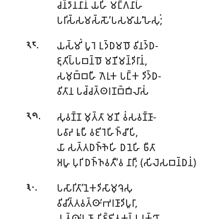
𑀘𑀦𑁆𑀤𑀸𑀦𑀦𑀸𑀦𑀁 𑀬𑀳𑀺 𑀫𑀗𑁆𑀕𑀦𑀸𑀳𑀁
𑀧𑀭𑀺𑀲𑁆𑀲𑀫𑀲𑁆𑀲𑁄’𑀧𑀲𑀫𑀸𑀬’𑀳𑁂𑀲𑀼𑀁;
.
𑀬𑀲𑁆𑀫𑀺𑀁 𑀧𑀽𑀭𑁂 𑀉𑀤𑁆𑀥𑀫𑀥𑁄 𑀯𑀺𑀦𑀤𑁆𑀥-
𑁨𑁮
𑀚𑀼𑀢𑀺𑀧𑁆𑀧𑀩𑀦𑁆𑀥𑁄 𑀫𑀡𑀺𑀫𑀦𑁆𑀤𑀺𑀭𑀸𑀦𑀁,
𑀲𑀫𑀼𑀩𑁆𑀩𑀳𑀻 𑀕𑁂𑀭𑀼𑀓 𑀧𑀗𑁆𑀓 𑀤𑀺𑀤𑁆𑀥-
𑀯𑀺𑀢𑀸𑀦 𑀧𑀘𑁆𑀘𑀢𑁆𑀣𑀭𑀡𑀩𑁆𑀩𑀺𑀮𑀸𑀲𑀁
.
𑀲𑀼𑀯𑀡𑁆𑀡 𑀫𑀼𑀢𑁆𑀢𑀸 𑀫𑀡𑀺 𑀯𑀁𑀲𑀯𑀡𑁆𑀡𑀸-
𑁨𑁯
𑀧𑀯𑀸𑀴 𑀭𑀽𑀧𑀻 𑀯𑀚𑀺𑀭𑁂𑀳𑀺𑀜𑁆𑀘𑀸’𑀧𑀺,
𑀬𑀸 𑀲𑀢𑁆𑀢𑀥𑀜𑁆𑀜𑁂𑀳𑀺 𑀥𑀦𑁂𑀳𑀺 𑀨𑀻𑀢𑀸
𑀅𑀳𑀽 𑀧𑀼𑀭𑀺 𑀥𑀜𑁆𑀜𑀯𑀢𑀻’𑀯 𑀦𑀸𑀭𑀻; (𑀲𑀺𑀮𑁂𑀲𑀩𑀦𑁆𑀥𑀦𑀁)
.
𑀧𑀲𑀸𑀭𑀺𑀢𑀸’𑀦𑁂𑀓𑀤𑀺𑀲𑀸𑀫𑀼𑀔𑁂𑀲𑀼
𑁩𑁦
𑀯𑀺𑀘𑀺𑀢𑁆𑀢𑀯𑀢𑁆𑀣𑀸’𑀪𑀭𑀡𑀸𑀤𑀺𑀧𑀽𑀭𑀸,
𑀬𑀢𑁆𑀣𑀸’𑀧𑀡𑀸 𑀦𑀺𑀚𑁆𑀚𑀺𑀢𑀓𑀧𑁆𑀧𑀭𑀼𑀓𑁆𑀔𑀸