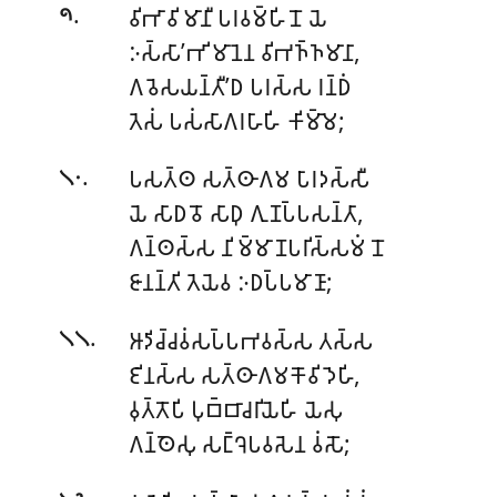
.
𑀯𑀺𑀪𑀸𑀯𑀺𑀫𑀸𑀦𑀻 𑀧𑀭𑀯𑀫𑁆𑀳𑀺𑀦𑁄 𑀬𑁂
𑁯
𑀇𑀲𑁆𑀲𑀸’𑀪𑀺𑀫𑀸𑀦𑁂𑀦 𑀯𑀺𑀪𑀜𑁆𑀜𑀫𑀸𑀦𑀸,
𑀕𑀯𑁂𑀲𑀬𑀦𑁆𑀢𑀻’𑀥 𑀧𑀭𑀲𑁆𑀲 𑀭𑀦𑁆𑀥𑀁
𑀢𑁂𑀲𑀁 𑀧𑀲𑀁𑀲𑀸𑀕𑀭𑀳𑀸𑀳𑀺 𑀓𑀺𑀫𑁆𑀫𑁂;
.
𑀧𑀲𑀢𑁆𑀣 𑀲𑀢𑁆𑀣𑀸𑀕𑀫 𑀧𑀸𑀭𑀤𑀲𑁆𑀲𑀻
𑁧𑁦
𑀬𑁂 𑀲𑀸𑀥𑀯𑁄 𑀲𑀸𑀥𑀼 𑀕𑀼𑀡𑀧𑁆𑀧𑀲𑀦𑁆𑀢𑀸,
𑀕𑀦𑁆𑀣𑀲𑁆𑀲 𑀦𑀺𑀫𑁆𑀫𑀸𑀡𑀧𑀭𑀺𑀲𑁆𑀲𑀫𑀁 𑀦𑁄
𑀚𑀸𑀦𑀦𑁆𑀢𑀺 𑀢𑁂𑀬𑁂𑀯 𑀇𑀥𑀧𑁆𑀧𑀫𑀸𑀡𑀸;
.
𑀆𑀤𑀺𑀘𑁆𑀘𑀯𑀁𑀲𑀧𑁆𑀧𑀪𑀯𑀲𑁆𑀲 𑀢𑀲𑁆𑀲
𑁧𑁧
𑀚𑀺𑀦𑀲𑁆𑀲 𑀲𑀢𑁆𑀣𑀸𑀕𑀫𑀓𑁄𑀯𑀺𑀤𑁂𑀳𑀺,
𑀯𑀼𑀢𑁆𑀢𑁄𑀧𑀺 𑀧𑀼𑀩𑁆𑀩𑀸𑀘𑀭𑀺𑀬𑁂𑀳𑀺 𑀬𑁂𑀲𑀼
𑀕𑀦𑁆𑀣𑁂𑀲𑀼 𑀲𑀗𑁆𑀔𑁂𑀧𑀯𑀲𑁂𑀦 𑀯𑀁𑀲𑁄;