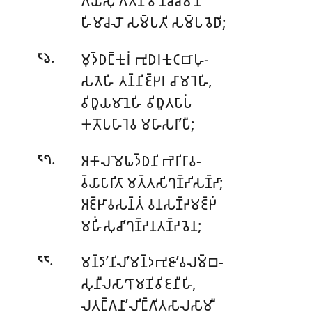
𑀕𑀸𑀬𑀺𑀁𑀲𑀼 𑀕𑀻𑀢𑀸𑀦𑀺’𑀯 𑀦𑀘𑁆𑀘𑀫𑀸𑀦𑁄
𑀳𑀺𑀫𑀸𑀘𑀮𑁄 𑀲𑀫𑁆𑀧𑀢𑀺 𑀲𑀫𑁆𑀧𑀯𑁂𑀥𑀺;
.
𑀫𑀼𑀤𑁆𑀥𑀗𑁆𑀓𑀼𑀭𑀁 𑀪𑀼𑀥𑀭𑀓𑀼𑀝𑀩𑀸𑀳𑀼-
𑁮𑁬
𑀲𑀢𑁂𑀳𑀺 𑀢𑀦𑁆𑀦𑀺𑀚𑁆𑀛𑀭 𑀘𑀸𑀫𑀭𑁂𑀳𑀺,
𑀯𑀺𑀥𑀽𑀬𑀫𑀸𑀦𑁂𑀳𑀺 𑀯𑀺𑀥𑀽𑀢𑀧𑀸𑀧𑀁
𑀓𑀢𑁄𑀧𑀳𑀸𑀭𑁂𑀯 𑀫𑀳𑀸𑀲𑀭𑀸’𑀧𑀻;
.
𑀅𑀓𑀸𑀮𑀫𑁂𑀖𑀤𑁆𑀥𑀦𑀺 𑀪𑁂𑀭𑀺𑀭𑀸𑀯-
𑁮𑁭
𑀯𑁆𑀬𑀸𑀧𑀸𑀭𑀺𑀢𑀸 𑀫𑀢𑁆𑀢𑀲𑀺𑀔𑀡𑁆𑀟𑀺𑀲𑀡𑁆𑀟𑀸;
𑀅𑀚𑁆𑀛𑀸𑀯𑀲𑀦𑁆𑀢𑀁 𑀯𑀦𑀲𑀡𑁆𑀟𑀫𑀚𑁆𑀛𑀁
𑀫𑀳𑀺𑀁𑀲𑀼𑀘𑀸’𑀔𑀡𑁆𑀟𑀦𑀢𑀡𑁆𑀟𑀯𑁂𑀦;
.
𑀫𑀦𑁆𑀤𑀸’𑀦𑀺𑀮𑀸’𑀫𑀦𑁆𑀤𑀪𑀼𑀚𑀸’𑀯𑀮𑀫𑁆𑀩-
𑁮𑁮
𑀲𑀼𑀦𑀻𑀮𑀲𑀸𑀔𑀸𑀫𑀡𑀺𑀯𑀺𑀚𑀦𑀻𑀳𑀺,
𑀮𑀢𑀗𑁆𑀕𑀦𑀸’𑀮𑀺𑀗𑁆𑀕𑀺𑀢𑀲𑀸𑀮𑀲𑀸𑀫𑀻