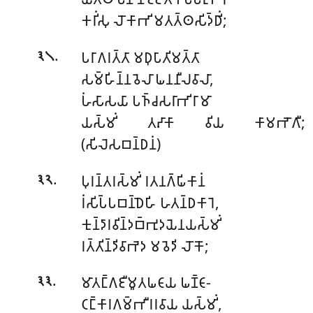
𑀓𑀭𑀺𑀁𑀲𑀼 𑀮𑁄𑀓𑀸𑀪𑀺𑀫𑀢𑀢𑁆𑀣𑀲𑀺𑀤𑁆𑀥𑀺𑀁;
.
𑀧𑀭𑀸𑀕𑀭𑀢𑁆𑀢𑀸 𑀫𑀥𑀼𑀧𑀸𑀢𑀺𑀫𑀢𑁆𑀢𑀸
𑁩𑁧
𑀲𑀫𑁆𑀳𑀺𑀦𑁆𑀦𑀯𑁂𑀮𑀸 𑀖𑀦𑀦𑀻𑀮𑀯𑀸𑀮𑀸,
𑀳𑀁𑀲𑀸𑀲𑀬𑀸 𑀧𑀜𑁆𑀘𑀲𑀭𑀸𑀪𑀺𑀭𑀸𑀫𑀸
𑀬𑀲𑁆𑀫𑀺𑀁 𑀢𑀴𑀸𑀓𑀸 𑀯𑀺𑀬 𑀓𑀸𑀫𑀪𑁄𑀕𑀻;
(𑀲𑀺𑀮𑁂𑀲𑀩𑀦𑁆𑀥𑀦𑀁)
.
𑀧𑀼𑀭𑀦𑁆𑀢𑀭𑀲𑁆𑀫𑀺𑀁 𑀭𑀢𑀦𑀕𑁆𑀖𑀺𑀓𑀸𑀦𑀁
𑁩𑁨
𑀭𑀁𑀲𑀺𑀧𑁆𑀧𑀩𑀦𑁆𑀥𑁂𑀳𑀺 𑀳𑀢𑀦𑁆𑀥𑀓𑀸𑀭𑁂,
𑀓𑀼𑀦𑁆𑀤𑀸𑀭𑀯𑀺𑀦𑁆𑀤𑀩𑁆𑀪𑀼𑀤𑀬𑁂𑀦𑀬𑀲𑁆𑀫𑀺𑀁
𑀭𑀢𑁆𑀢𑀺𑀦𑁆𑀤𑀺𑀯𑀸𑀪𑁂𑀤 𑀫𑀯𑁂𑀤𑀺 𑀮𑁄𑀓𑁄;
.
𑀫𑀸𑀢𑀗𑁆𑀕𑀚𑀻𑀫𑀽𑀢𑀖𑀝𑀸𑀬 𑀖𑀡𑁆𑀝𑀸-
𑁩𑁩
𑀝𑀗𑁆𑀓𑀸𑀭𑀕𑀫𑁆𑀪𑀻𑀭𑀭𑀯𑀸𑀬 𑀬𑀲𑁆𑀫𑀺𑀁,