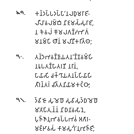
.
𑀓𑀦𑁆𑀤𑀧𑁆𑀧𑀤𑀧𑁆𑀧𑀸’𑀦𑀮𑀥𑀼𑀫𑀭𑀸𑀚𑀺-
𑁪𑁯
𑀮𑀻𑀮𑀸𑀯𑀮𑀫𑁆𑀩𑀺 𑀦𑀺𑀚𑀫𑀲𑁆𑀲𑀼𑀭𑀸𑀚𑀺,
𑀦 𑀓𑁂𑀯𑀮𑀁 𑀓𑁄𑀫𑀮𑀕𑀡𑁆𑀟𑀪𑀸𑀕𑀁
𑀫𑀦𑀫𑁆𑀧𑀺 𑀣𑀻𑀦𑀁 𑀫𑀮𑀺𑀦𑀻𑀓𑀭𑀺𑀢𑁆𑀣;
.
𑀢𑀦𑁆𑀤𑁂𑀪𑀯𑀡𑁆𑀡𑀸𑀬𑀢𑀦’𑀡𑁆𑀡𑀯𑀫𑁆𑀳𑀺
𑁫𑁦
𑀦𑀭𑀽𑀧𑀢𑀡𑁆𑀳𑀸𑀢𑀭𑀡𑀺 𑀦𑀭𑀸𑀦𑀁,
𑀧𑀸𑀬𑀸𑀲𑀺 𑀘𑀓𑁆𑀔𑀸𑀬𑀢𑀦𑀧𑁆𑀧𑀺𑀬𑀸𑀳𑀺
𑀢𑀻𑀭𑀦𑁆𑀢𑀭𑀁 𑀘𑀺𑀢𑁆𑀢𑀦𑀺𑀬𑀸𑀫𑀓𑀝𑁆𑀞𑀸;
.
𑀤𑁆𑀯𑀺𑀚𑁄 𑀲𑀼𑀫𑁂𑀥𑁄 𑀲𑀼𑀯𑀺𑀲𑀼𑀤𑁆𑀥𑀫𑁂𑀥𑁄
𑁫𑁧
𑀫𑀸𑀢𑀸𑀧𑀺𑀢𑀼𑀦𑁆𑀦𑀁 𑀦𑀺𑀥𑀦𑀸𑀯𑀲𑀸𑀦𑁂,
𑀧𑀼𑀜𑁆𑀜𑀸𑀦𑀼𑀪𑀸𑀯𑀧𑁆𑀧𑀪𑀯𑀁 𑀅𑀕𑀸𑀭-
𑀫𑀚𑁆𑀛𑀸𑀯𑀲𑀁 𑀓𑀸𑀫𑀲𑀼𑀔𑀁’𑀦𑀼𑀪𑀼𑀜𑁆𑀚𑀻;