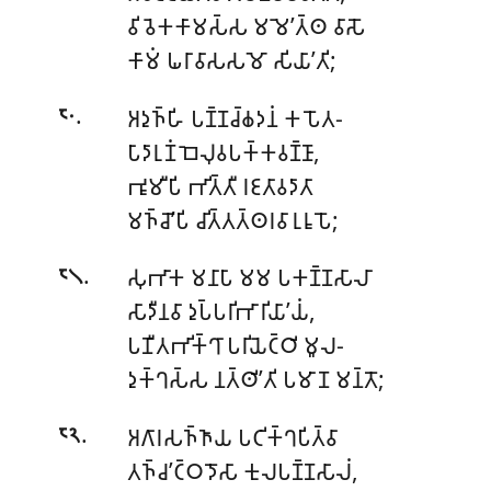
𑀯𑀺𑀯𑁂𑀓𑀓𑀸𑀫𑀲𑁆𑀲 𑀫𑀫𑁂’𑀢𑁆𑀣 𑀯𑀸𑀲𑁄
𑀓𑀸𑀫𑀁 𑀖𑀭𑀸𑀯𑀸𑀲𑀲𑀫𑁄 𑀲𑀺𑀬𑀸’𑀢𑀺;
.
𑀅𑀤𑀼𑀜𑁆𑀳𑀺 𑀧𑀡𑁆𑀡𑀘𑁆𑀙𑀤𑀦𑀁 𑀓𑀧𑁄𑀢-
𑁮𑁦
𑀧𑀸𑀤𑀸𑀭𑀼𑀡𑀁 𑀩𑁂𑀮𑀼𑀯𑀧𑀓𑁆𑀓𑀯𑀡𑁆𑀡𑀸,
𑀪𑀽𑀫𑀻𑀧𑀺 𑀪𑀺𑀢𑁆𑀢𑀻 𑀭𑀚𑀢𑀸𑀯𑀤𑀸𑀢𑀸
𑀫𑀜𑁆𑀘𑁄’𑀧𑀺 𑀘𑀺𑀢𑁆𑀢𑀢𑁆𑀣𑀭𑀯𑀸𑀭𑀼𑀭𑀽𑀧𑁄;
.
𑀲𑀼𑀪𑀸𑀓 𑀫𑀦𑀸𑀧𑀸 𑀫𑀫 𑀧𑀓𑀡𑁆𑀡𑀲𑀸𑀮𑀸
𑁮𑁧
𑀲𑀸𑀤𑀻𑀦𑀯𑀸 𑀤𑀼𑀧𑁆𑀧𑀭𑀺𑀪𑀸𑀭𑀺𑀬𑀸’𑀬𑀁,
𑀧𑀡𑀻𑀢𑀪𑀺𑀓𑁆𑀔𑀸 𑀧𑀭𑀺𑀬𑁂𑀝𑁆𑀞𑀺 𑀫𑀽𑀮-
𑀤𑀼𑀓𑁆𑀔𑀲𑁆𑀲 𑀦𑀢𑁆𑀣𑀺’𑀢𑀺 𑀧𑀫𑀸𑀡 𑀫𑀦𑁆𑀢𑁄;
.
𑀅𑀕𑀸𑀭𑀲𑀜𑁆𑀜𑀸𑀬 𑀧𑀝𑀺𑀓𑁆𑀔𑀧𑀺𑀢𑁆𑀯𑀸
𑁮𑁨
𑀢𑀜𑁆𑀘’𑀝𑁆𑀞𑀤𑁄𑀲𑀸 𑀓𑀼𑀮𑀧𑀡𑁆𑀡𑀲𑀸𑀮𑀁,