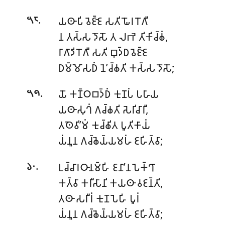
.
𑀬𑀣𑀸𑀧𑀺 𑀯𑁂𑀚𑁆𑀚𑁂 𑀲𑀢𑀺 𑀖𑁄𑀭𑀭𑁄𑀕𑀻
𑁫𑁮
𑀦 𑀢𑀲𑁆𑀲 𑀤𑁄𑀲𑁄 𑀢 𑀮𑀪𑁂 𑀢𑀺𑀓𑀺𑀘𑁆𑀙𑀁,
𑀭𑀸𑀕𑀸𑀤𑀺𑀭𑁄𑀕𑀻 𑀲𑀢𑀺 𑀩𑀼𑀤𑁆𑀥𑀯𑁂𑀚𑁆𑀚𑁂
𑀥𑀫𑁆𑀫𑁄𑀲𑀥𑀁 𑀦𑁂’𑀘𑁆𑀙𑀢𑀺 𑀓𑀲𑁆𑀲 𑀤𑁄𑀲𑁄;
.
𑀬𑁄 𑀓𑀡𑁆𑀞𑀩𑀤𑁆𑀥𑀁 𑀓𑀼𑀡𑀧𑀁 𑀧𑀳𑀸𑀬
𑁫𑁯
𑀬𑀣𑀸𑀲𑀼𑀔𑀁 𑀕𑀘𑁆𑀙𑀢𑀺 𑀲𑁂𑀭𑀺𑀘𑀸𑀭𑀻,
𑀢𑀣𑁂𑀯𑀺’𑀫𑀁 𑀓𑀼𑀘𑁆𑀙𑀺𑀢 𑀧𑀽𑀢𑀺𑀓𑀸𑀬𑀁
𑀬𑀁𑀦𑀽𑀦 𑀕𑀘𑁆𑀙𑁂𑀬𑁆𑀬𑀫𑀳𑀁 𑀚𑀳𑀺𑀢𑁆𑀯𑀸;
.
𑀉𑀘𑁆𑀘𑀸𑀭𑀞𑀸𑀦𑀫𑁆𑀳𑀺 𑀚𑀦𑀸’𑀦𑀧𑁂𑀓𑁆𑀔𑀸
𑁬𑁦
𑀓𑀢𑁆𑀯𑀸 𑀓𑀭𑀻𑀲𑀸𑀦𑀺 𑀓𑀬𑀣𑀸 𑀯𑀚𑀦𑁆𑀢𑀺,
𑀢𑀣𑀸 𑀲𑀭𑀻𑀭𑀁 𑀓𑀼𑀡𑀧𑁂𑀳𑀺 𑀧𑀽𑀭𑀁
𑀬𑀁𑀦𑀽𑀦 𑀕𑀘𑁆𑀙𑁂𑀬𑁆𑀬𑀫𑀳𑀁 𑀚𑀳𑀺𑀢𑁆𑀯𑀸;