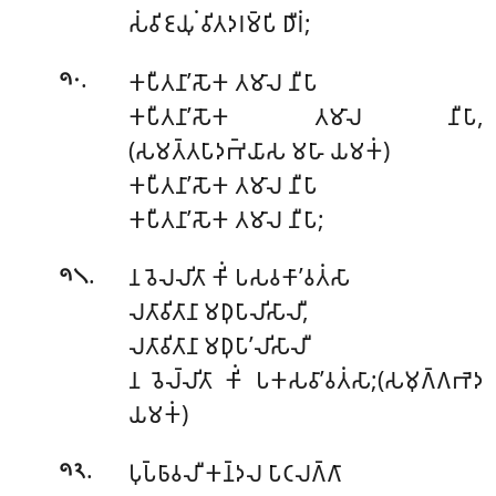
𑀲𑀁𑀯𑀺𑀚𑀬𑀼𑀁 𑀯𑀺𑀢𑀤𑀭𑀫𑁆𑀧𑀺 𑀥𑀻𑀭𑀁;
.
𑀓𑀧𑀻𑀢𑀦𑀸’𑀲𑁄𑀓 𑀢𑀫𑀸𑀮 𑀦𑀻𑀧𑀸
𑁯𑁦
𑀓𑀧𑀻𑀢𑀦𑀸’𑀲𑁄𑀓 𑀢𑀫𑀸𑀮 𑀦𑀻𑀧𑀸,
(𑀲𑀫𑀢𑁆𑀢𑀧𑀸𑀤𑀪𑁆𑀬𑀸𑀲 𑀫𑀳𑀸 𑀬𑀫𑀓𑀁)
𑀓𑀧𑀻𑀢𑀦𑀸’𑀲𑁄𑀓 𑀢𑀫𑀸𑀮 𑀦𑀻𑀧𑀸
𑀓𑀧𑀻𑀢𑀦𑀸’𑀲𑁄𑀓 𑀢𑀫𑀸𑀮 𑀦𑀻𑀧𑀸;
.
𑀦 𑀯𑁂𑀮𑀮𑀺𑀢𑀸 𑀓𑀺𑀁 𑀧𑀲𑀯𑀓𑀸’𑀯𑀢𑀁𑀲𑀸
𑁯𑁧
𑀮𑀢𑀸𑀯𑀺𑀢𑀸𑀦𑀸 𑀫𑀥𑀼𑀧𑀸𑀮𑀺𑀲𑀸𑀮𑀻,
𑀮𑀢𑀸𑀯𑀺𑀢𑀸𑀦𑀸 𑀫𑀥𑀼𑀧𑀸’𑀮𑀺𑀲𑀸𑀮𑀻
𑀦 𑀯𑁂𑀮𑁆𑀮𑀺𑀢𑀸 𑀓𑀺𑀁 𑀧𑀓𑀲𑀯𑀸’𑀯𑀢𑀁𑀲𑀸;(𑀲𑀫𑀼𑀕𑁆𑀕𑀪𑁂𑀤
𑀬𑀫𑀓𑀁)
.
𑀧𑀼𑀧𑁆𑀨𑀸𑀯𑀮𑀻 𑀓𑀦𑁆𑀤𑀮 𑀧𑀸𑀝𑀮𑀕𑁆𑀕𑀸
𑁯𑁨