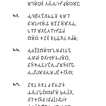
𑀫𑀼𑀔𑀫𑁆𑀩𑀼𑀚𑀁 𑀢𑀲𑁆𑀲’𑀪𑀺𑀘𑀼𑀫𑁆𑀩𑀫𑀸𑀦𑀸;
.
𑀲𑀼𑀔𑁂𑀥𑀺𑀢’𑀗𑁆𑀕𑀸𑀯𑀬𑀯𑁄 𑀓𑀼𑀫𑀸𑀭𑁄
𑁪𑁩
𑀯𑀺𑀫𑀸𑀦𑀪𑀼𑀫𑁆𑀬𑀸 𑀫𑀡𑀺𑀦𑀺𑀫𑁆𑀫𑀺𑀢𑀸𑀬,
𑀧𑀭𑁄𑀤𑀺 𑀫𑀸𑀢𑀸𑀧𑀺𑀢𑀭𑁄’𑀪𑀺𑀬𑀸𑀘𑀁
𑀩𑀺𑀫𑁆𑀩𑀁 𑀓𑀦𑀺𑀚𑀁 𑀚𑀸𑀦𑀼𑀬𑀼𑀕𑁂𑀦 𑀕𑀘𑁆𑀙𑀁;
.
𑀲𑀼𑀯𑀡𑁆𑀡𑀩𑀺𑀫𑁆𑀩𑁄’𑀧𑀫𑀘𑀸𑀭𑀼𑀭𑀽𑀧𑁄
𑁪𑁪
𑀲𑀫𑀸𑀘𑀭𑀁 𑀥𑀸𑀢𑀺𑀪𑀼𑀚𑀸’𑀯𑀮𑀫𑁆𑀩𑀁,
𑀯𑀺𑀜𑁆𑀜𑀸𑀲𑀧𑀸𑀤’𑀗𑁆𑀕𑀼𑀮𑀺𑀫𑀜𑁆𑀚𑀭𑀻𑀳𑀺
𑀲𑀮𑀻𑀮𑀫𑀸𑀯𑀸𑀲𑀫𑀮𑀗𑁆𑀓𑀭𑀺𑀢𑁆𑀣;
.
𑀦𑀺𑀚𑁂𑀦 𑀢𑁂𑀚𑁂𑀦 𑀘 𑀚𑀺𑀯𑀮𑁄𑀓𑀁
𑁪𑁫
𑀬𑀲𑁂𑀦’𑀧𑀼𑀩𑁆𑀩𑀸𑀘𑀭𑀺𑀫𑀁 𑀨𑀼𑀲𑀦𑁆𑀢𑁄,
𑀢𑀺𑀭𑁄𑀓𑀭𑀺𑀢𑁆𑀯𑀸 𑀭𑀯𑀺𑀘𑀦𑁆𑀤𑀲𑁄𑀪𑀁