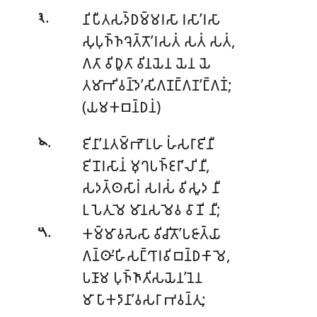
.
𑀦𑀺𑀧𑀻𑀢𑀲𑀤𑁆𑀥𑀫𑁆𑀫𑀭𑀲𑀸 𑀭𑀲𑀸’𑀭𑀲𑀸
𑁩
𑀲𑀼𑀧𑀼𑀜𑁆𑀜𑀔𑁂𑀢𑁆𑀢𑁄’𑀭𑀲𑀢𑀁 𑀲𑀢𑀁 𑀲𑀢𑀁,
𑀕𑀢𑀸 𑀯𑀺𑀥𑀽𑀢𑀸 𑀯𑀺𑀦𑀬𑁂𑀦 𑀬𑁂𑀦 𑀬𑁂
𑀢𑀫𑀸𑀪𑀺𑀯𑀦𑁆𑀤𑁂’𑀲𑀺𑀕𑀡𑀗𑁆𑀕𑀡’𑀗𑁆𑀕𑀡𑀁;
(𑀬𑀫𑀓𑀩𑀦𑁆𑀥𑀦𑀁)
.
𑀚𑀺𑀦𑀸’𑀦𑀢𑀫𑁆𑀪𑁄𑀭𑀼𑀳 𑀳𑀁𑀲𑀭𑀸𑀚𑀺𑀦𑀻
𑁪
𑀚𑀺𑀦𑁄𑀭𑀲𑀸𑀦𑀁 𑀫𑀼𑀔𑀧𑀜𑁆𑀚𑀭𑀸’𑀮𑀺 𑀦𑀻,
𑀲𑀤𑀢𑁆𑀣𑀲𑀸𑀭𑀁 𑀲𑀭𑀲𑀁 𑀯𑀺𑀲𑀽𑀤 𑀦𑀻
𑀉𑀧𑁂𑀢𑀼 𑀫𑁂 𑀫𑀸𑀦𑀲𑀫𑁂𑀯 𑀯𑀸𑀡𑀺 𑀦𑀻;
.
𑀓𑀫𑁆𑀫𑀸𑀯𑀲𑁂𑀲𑀸 𑀯𑀺𑀘𑀺𑀢𑁄’𑀧𑀚𑀸𑀢𑁆𑀬𑀸
𑁫
𑀕𑀦𑁆𑀣𑀸’𑀳𑀺𑀲𑀗𑁆𑀔𑀸𑀭𑀯𑀺𑀩𑀦𑁆𑀥𑀓𑀸 𑀫𑁂,
𑀧𑀡𑀸𑀫 𑀧𑀼𑀜𑁆𑀜𑀸𑀢𑀺𑀲𑀬𑁂𑀦’𑀦𑁂𑀦
𑀫𑀸 𑀧𑀸𑀓𑀤𑀸𑀦𑀸’𑀯𑀲𑀭𑀸 𑀪𑀯𑀦𑁆𑀢𑀼;