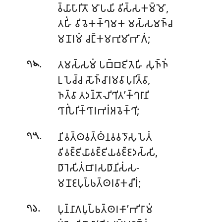
𑀯𑁆𑀬𑀸𑀧𑀸𑀭𑀺𑀢𑁄 𑀫𑀸𑀧𑀬𑀺 𑀯𑀺𑀲𑁆𑀲𑀓𑀫𑁆𑀫𑁄,
𑀢𑀳𑀺𑀁 𑀯𑀺𑀯𑁂𑀓𑀓𑁆𑀔𑀫𑀓 𑀫𑀲𑁆𑀲𑀫𑀜𑁆𑀘
𑀫𑀦𑁄𑀭𑀫𑀁 𑀘𑀗𑁆𑀓𑀫𑀪𑀼𑀫𑀺𑀪𑀸𑀕𑀁;
.
𑀢𑀫𑀲𑁆𑀲𑀫𑀁 𑀧𑀩𑁆𑀩𑀚𑀺𑀢𑁂𑀳𑀺 𑀲𑀼𑀜𑁆𑀜𑀁
𑁭𑁪
𑀉𑀧𑁂𑀘𑁆𑀘 𑀲𑁄𑀜𑁆𑀘𑀸𑀭𑀫𑀯𑀸𑀧𑀼𑀭𑀺𑀢𑁆𑀯𑀸,
𑀜𑀢𑁆𑀯𑀸 𑀢𑀤𑀦𑁆𑀢𑁄𑀮𑀺𑀔𑀺𑀢’𑀓𑁆𑀔𑀭𑀸𑀦𑀺
𑀔𑀸𑀭𑀺𑀁𑀧𑀭𑀺𑀓𑁆𑀔𑀸𑀭𑀪𑀭𑀁𑀅𑀯𑁂𑀓𑁆𑀔𑀺;
.
𑀦𑀺𑀯𑀢𑁆𑀣𑀯𑀢𑁆𑀣𑀁𑀦𑀯𑀯𑀤𑁄𑀲𑀼𑀧𑁂𑀢𑀁
𑁭𑁫
𑀯𑀺𑀯𑀚𑁆𑀚𑀺𑀬𑀸𑀯𑀚𑁆𑀚𑀺𑀬𑀯𑀚𑁆𑀚𑀤𑀲𑁆𑀲𑀺,
𑀥𑀸𑀭𑁂𑀲𑀺𑀢𑀁𑀩𑀸𑀭𑀲𑀥𑀸𑀦𑀺𑀲𑀁𑀲-
𑀫𑀦𑁄𑀚𑀧𑀼𑀧𑁆𑀨𑀢𑁆𑀣𑀭𑀯𑀸𑀓𑀘𑀻𑀭𑀁;
.
𑀧𑀼𑀦𑁆𑀦𑀸𑀕𑀧𑀼𑀧𑁆𑀨𑀢𑁆𑀣𑀭𑀓𑀸’𑀪𑀺𑀭𑀸𑀫𑀁
𑁭𑁬