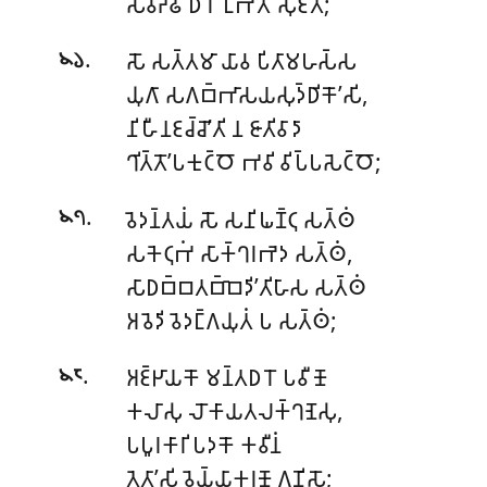
𑀲𑀁𑀯𑀟𑁆𑀠𑀺 𑀥𑀻𑀭𑁄 𑀉𑀪𑀢𑁄 𑀲𑀼𑀚𑀢𑁄;
.
𑀲𑁄 𑀲𑀢𑁆𑀢𑀫𑀸 𑀬𑀸𑀯 𑀧𑀺𑀢𑀸𑀫𑀳𑀲𑁆𑀲
𑁪𑁬
𑀬𑀼𑀕𑀸 𑀲𑀕𑀩𑁆𑀪𑀸𑀲𑀬𑀲𑀼𑀤𑁆𑀥𑀺𑀓𑁄’𑀲𑀺,
𑀦𑀺𑀳𑀻𑀦𑀚𑀘𑁆𑀘𑁄’𑀢𑀺 𑀦 𑀚𑀸𑀢𑀺𑀯𑀸𑀤𑀸
𑀔𑀺𑀢𑁆𑀢𑁄’𑀧𑀓𑀼𑀝𑁆𑀞𑁄 𑀪𑀯𑀺 𑀯𑀺𑀧𑁆𑀧𑀲𑁂𑀝𑁆𑀞𑁄;
.
𑀯𑁂𑀤𑀦𑁆𑀢𑀬𑀁 𑀲𑁄 𑀲𑀦𑀺𑀖𑀡𑁆𑀝𑀼 𑀲𑀢𑁆𑀣𑀁
𑁪𑁭
𑀲𑀓𑁂𑀝𑀼𑀪𑀁 𑀲𑀸𑀓𑁆𑀔𑀭𑀪𑁂𑀤 𑀲𑀢𑁆𑀣𑀁,
𑀲𑀸𑀥𑀩𑁆𑀩𑀢𑀩𑁆𑀩𑁂𑀤𑀺’𑀢𑀺𑀳𑀸𑀲 𑀲𑀢𑁆𑀣𑀁
𑀅𑀯𑁂𑀤𑀺 𑀯𑁂𑀤𑀗𑁆𑀕𑀬𑀼𑀢𑀁 𑀧 𑀲𑀢𑁆𑀣𑀁;
.
𑀅𑀚𑁆𑀛𑀸𑀬𑀓𑁄 𑀫𑀦𑁆𑀢𑀥𑀭𑁄 𑀧𑀯𑀻𑀡𑁄
𑁪𑁮
𑀓𑀮𑀸𑀲𑀼 𑀮𑁄𑀓𑀸𑀬𑀢𑀮𑀓𑁆𑀔𑀡𑁂𑀲𑀼,
𑀧𑀧𑀽𑀭𑀓𑀸𑀭𑀺 𑀧𑀤𑀓𑁄 𑀓𑀯𑀻𑀦𑀁
𑀢𑁂𑀢𑀸’𑀲𑀺 𑀯𑁂𑀬𑁆𑀬𑀸𑀓𑀭𑀡𑁄 𑀕𑀡𑀺𑀲𑁄;