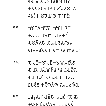
𑀅𑀁𑀲𑁂 𑀯𑀺𑀥𑀸𑀬𑀸’𑀚𑀺𑀦𑀘𑀫𑁆𑀫𑀔𑀡𑁆𑀟𑀁,
𑀓𑀢𑁆𑀯𑀸 𑀚𑀝𑀸𑀫𑀡𑁆𑀟𑀮 𑀫𑀺𑀢𑁆𑀢𑀫𑀗𑁆𑀕𑁂
𑀢𑀺𑀯𑀗𑁆𑀓 𑀫𑀸𑀤𑀸𑀬’𑀣 𑀔𑀸𑀭𑀺𑀓𑀸𑀚𑀁;
.
𑀪𑀼𑀚𑀗𑁆𑀕𑀪𑁄𑀕𑁄’𑀭𑀼𑀪𑀼𑀚𑁂𑀦 𑀥𑀻𑀭𑁄
𑁭𑁭
𑀆𑀤𑀸𑀬 𑀘𑀸𑀮𑀫𑁆𑀩𑀦𑀤𑀡𑁆𑀟𑀓𑁄𑀝𑀺𑀁,
𑀲𑀫𑀕𑁆𑀕𑀳𑀻 𑀢𑀸𑀧𑀲𑀯𑁂𑀲𑀫𑁂𑀯𑀁
𑀯𑀺𑀭𑀢𑁆𑀢𑀘𑀺𑀢𑁆𑀢𑁄𑀓 𑀯𑀺𑀪𑀯𑁂𑀯 𑀪𑀯𑁂’𑀧𑀺;
.
𑀲𑁄 𑀘𑀗𑁆𑀓𑀫𑀻 𑀘𑀗𑁆𑀓𑀫𑀫𑁄𑀢𑀭𑀺𑀢𑁆𑀯𑀸
𑁭𑁮
𑀲𑀺𑀮𑀸𑀢𑀮𑀲𑁆𑀫𑀺𑀜𑁆𑀘 𑀤𑀺𑀯𑀸 𑀦𑀺𑀲𑀚𑁆𑀚𑀺,
𑀲𑀸𑀬𑀁 𑀧𑀯𑀺𑀝𑁆𑀞𑁄 𑀯𑀲𑀺 𑀧𑀡𑁆𑀡𑀲𑀸𑀮𑀁
𑀦𑀺𑀧𑀚𑁆𑀚𑀺 𑀓𑀝𑁆𑀞𑀢𑁆𑀣𑀭𑀲𑁂𑀲𑀫𑀜𑁆𑀘𑁂;
.
𑀧𑀘𑀘𑀽𑀲𑀓𑀸𑀮𑀫𑁆𑀳𑀺 𑀧𑀩𑀼𑀚𑁆𑀛𑀺𑀢𑁄 𑀲𑁄
𑁭𑁯
𑀆𑀯𑀚𑁆𑀚𑀬𑀺𑀢𑁆𑀯𑀸’𑀕𑀫𑀦𑀧𑁆𑀧𑀯𑀢𑁆𑀢𑀺𑀁,