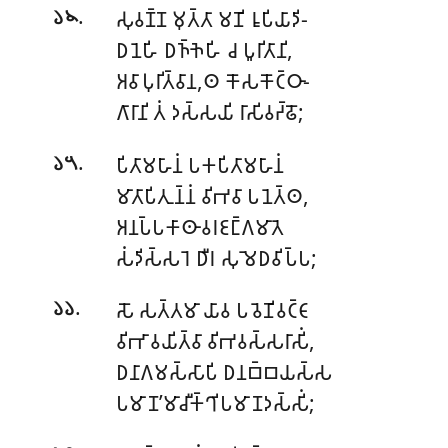
.
𑀲𑀼𑀯𑀡𑁆𑀡 𑀫𑀼𑀢𑁆𑀢𑀸 𑀫𑀡𑀺 𑀭𑀽𑀧𑀺𑀬𑀸𑀤𑀺-
𑁬𑁪
𑀥𑀦𑁂𑀳𑀺 𑀥𑀜𑁆𑀜𑁂𑀳𑀺 𑀘 𑀧𑀽𑀭𑀺𑀢𑀸𑀦𑀺,
𑀅𑀯𑀸𑀧𑀼𑀭𑀺𑀢𑁆𑀯𑀸𑀦,𑀣 𑀓𑁄𑀲𑀓𑁄𑀝𑁆𑀞𑀸-
𑀕𑀸𑀭𑀸𑀦𑀺 𑀢𑀁 𑀤𑀲𑁆𑀲𑀬𑀺 𑀭𑀸𑀲𑀺𑀯𑀟𑁆𑀠𑁄;
.
𑀧𑀺𑀢𑀸𑀫𑀳𑀸𑀦𑀁 𑀧𑀓𑀧𑀺𑀢𑀸𑀫𑀳𑀸𑀦𑀁
𑁬𑁫
𑀫𑀸𑀢𑀸𑀧𑀺𑀢𑀼𑀦𑁆𑀦𑀁 𑀯𑀺𑀪𑀯𑀸 𑀧𑀦𑁂𑀢𑁆𑀣,
𑀅𑀦𑀧𑁆𑀧𑀓𑀸𑀣𑀸𑀯𑀭𑀚𑀗𑁆𑀕𑀫𑀸𑀢𑁂
𑀲𑀁𑀤𑀺𑀲𑁆𑀲𑀭𑁂 𑀥𑀻𑀭 𑀲𑀼𑀫𑁂𑀥𑀯𑀺𑀧𑁆𑀧;
.
𑀲𑁄 𑀲𑀢𑁆𑀢𑀫𑀸 𑀬𑀸𑀯 𑀧𑀯𑁂𑀡𑀺𑀯𑀝𑁆𑀝𑀸
𑁬𑁬
𑀯𑀺𑀪𑀸𑀯𑀬𑀺𑀢𑁆𑀯𑀸 𑀯𑀺𑀪𑀯𑀲𑁆𑀲𑀭𑀸𑀲𑀺𑀁,
𑀥𑀦𑀸𑀕𑀫𑀲𑁆𑀲𑀸𑀧𑀺 𑀥𑀦𑀩𑁆𑀩𑀬𑀲𑁆𑀲
𑀧𑀫𑀸𑀡’𑀫𑀸𑀘𑀻𑀓𑁆𑀔𑀺𑀧𑀫𑀸𑀡𑀤𑀲𑁆𑀲𑀺𑀁;