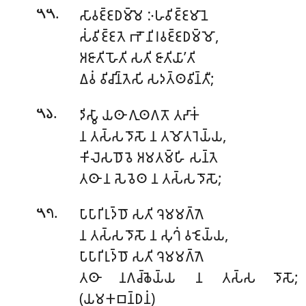
.
𑀲𑀸𑀯𑀚𑁆𑀚𑀥𑀫𑁆𑀫𑁂 𑀇𑀳𑀯𑀺𑀚𑁆𑀚𑀫𑀸𑀦𑁂
𑁫𑁫
𑀲𑀁𑀯𑀺𑀚𑁆𑀚𑀢𑁂 𑀪𑁄 𑀦𑀺𑀭𑀯𑀚𑁆𑀚𑀥𑀫𑁆𑀫𑁄,
𑀅𑀚𑀸𑀢𑀺 𑀳𑁄𑀢𑀺 𑀲𑀢𑀺 𑀚𑀸𑀢𑀺𑀬𑀸’𑀢𑀺
𑀏𑀯𑀁 𑀯𑀺𑀘𑀺𑀦𑁆𑀢𑁂𑀲𑀺 𑀲𑀤𑀢𑁆𑀣𑀯𑀺𑀦𑁆𑀢𑀻;
.
𑀤𑀺𑀲𑁆𑀯𑀸 𑀬𑀣𑀸 𑀕𑀼𑀣𑀕𑀢𑁄 𑀢𑀴𑀸𑀓𑀁
𑁫𑁬
𑀦 𑀢𑀲𑁆𑀲 𑀤𑁄𑀲𑁄 𑀦 𑀢𑀫𑁄𑀢𑀭𑁂𑀬𑁆𑀬,
𑀓𑀺𑀮𑁂𑀲𑀥𑁄𑀯𑁂 𑀅𑀫𑀢𑀫𑁆𑀳𑀺 𑀲𑀦𑁆𑀢𑁂
𑀢𑀣𑀸 𑀦 𑀲𑁂𑀯𑁂𑀣 𑀦 𑀢𑀲𑁆𑀲 𑀤𑁄𑀲𑁄;
.
𑀧𑀸𑀧𑀸𑀭𑀺𑀭𑀼𑀤𑁆𑀥𑁄 𑀲𑀢𑀺 𑀔𑁂𑀫𑀫𑀕𑁆𑀕𑁂
𑁫𑁭
𑀦 𑀢𑀲𑁆𑀲 𑀤𑁄𑀲𑁄 𑀦 𑀲𑀼𑀔𑀁 𑀯𑀚𑁂𑀬𑁆𑀬,
𑀧𑀸𑀧𑀸𑀭𑀺𑀭𑀼𑀤𑁆𑀥𑁄 𑀲𑀢𑀺 𑀔𑁂𑀫𑀫𑀕𑁆𑀕𑁂
𑀢𑀣𑀸 𑀦𑀕𑀘𑁆𑀙𑁂𑀬𑁆𑀬 𑀦 𑀢𑀲𑁆𑀲 𑀤𑁄𑀲𑁄;
(𑀬𑀫𑀓𑀩𑀦𑁆𑀥𑀦𑀁)