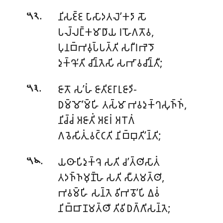
.
𑀦𑀺𑀲𑀚𑁆𑀚 𑀧𑀸𑀲𑀸𑀤𑀢𑀮𑁂’𑀓𑀤𑀸 𑀲𑁄
𑁫𑁨
𑀧𑀮𑁆𑀮𑀗𑁆𑀓𑀫𑀸𑀥𑀸𑀬 𑀭𑀳𑁄𑀕𑀢𑁄𑀯,
𑀧𑀼𑀦𑀩𑁆𑀪𑀯𑀼𑀧𑁆𑀧𑀢𑁆𑀢𑀺 𑀲𑀭𑀻𑀭𑀪𑁂𑀤𑁄
𑀤𑀼𑀓𑁆𑀔𑁄’𑀢𑀺 𑀘𑀺𑀦𑁆𑀢𑁂𑀲𑀺 𑀲𑀪𑀸𑀯𑀘𑀺𑀦𑁆𑀢𑀻;
.
𑀚𑀸𑀢𑁄 𑀲’𑀳𑀁 𑀚𑀸𑀢𑀺𑀚𑀭𑀸𑀭𑀼𑀚𑀸𑀤𑀺-
𑁫𑁩
𑀥𑀫𑁆𑀫𑁄’𑀫𑁆𑀳𑀺 𑀢𑀲𑁆𑀫𑀸 𑀪𑀯𑀤𑀼𑀓𑁆𑀔𑀲𑀼𑀜𑁆𑀜𑀁,
𑀦𑀺𑀘𑁆𑀘𑀁 𑀅𑀚𑀸𑀢𑀺𑀁 𑀅𑀚𑀭𑀁 𑀅𑀭𑁄𑀕𑀁
𑀕𑀯𑁂𑀲𑀺𑀢𑀼𑀁 𑀯𑀝𑁆𑀝𑀢𑀺 𑀦𑀺𑀩𑁆𑀩𑀼𑀢𑀺’𑀦𑁆𑀢𑀺;
.
𑀬𑀣𑀸𑀧𑀺𑀤𑀼𑀓𑁆𑀔𑁂 𑀲𑀢𑀺 𑀘’𑀢𑁆𑀣𑀺𑀲𑀸𑀢𑀁
𑁫𑁪
𑀢𑀤𑀜𑁆𑀜𑀫𑀼𑀡𑁆𑀳𑁂 𑀲𑀢𑀺 𑀲𑀻𑀢𑀫𑀢𑁆𑀣𑀺,
𑀪𑀯𑀫𑁆𑀳𑀺 𑀲𑀦𑁆𑀢𑁂 𑀯𑀺𑀪𑀯𑁄’𑀧𑀺 𑀏𑀯𑀁
𑀦𑀺𑀩𑁆𑀩𑀸𑀡𑀫𑀢𑁆𑀣𑀻 𑀢𑀺𑀯𑀺𑀥𑀕𑁆𑀕𑀺𑀲𑀦𑁆𑀢𑁂;