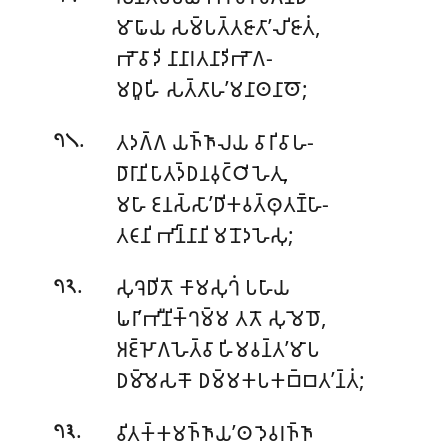
𑀫𑀸𑀖𑀸𑀬 𑀲𑀫𑁆𑀧𑀢𑁆𑀢𑀚𑀸𑀢𑀸’𑀮𑀺𑀚𑀸𑀢𑀁,
𑀪𑁄𑀯𑀸𑀤𑀺 𑀦𑀸𑀦𑀸𑀭𑀢𑀦𑀸𑀤𑀺𑀪𑁄𑀕-
𑀫𑀥𑀽𑀳𑀺 𑀲𑀢𑁆𑀢𑀸𑀳’𑀫𑀦𑀸𑀣𑀦𑀸𑀣𑁄;
.
𑀢𑀤𑀕𑁆𑀕 𑀬𑀜𑁆𑀜𑀸𑀮𑀬 𑀯𑀸𑀭𑀺𑀯𑀸𑀳-
𑁭𑁧
𑀥𑀸𑀭𑀸𑀦𑀺𑀧𑀸𑀢𑀤𑁆𑀥𑀦𑀯𑀼𑀝𑁆𑀞𑀺𑀳𑁂𑀢𑀼,
𑀫𑀳𑀸 𑀚𑀦𑀲𑁆𑀲𑀸’𑀥𑀺𑀓𑀯𑀢𑁆𑀣𑀼𑀢𑀡𑁆𑀳𑀸-
𑀢𑀝𑀸𑀦𑀺 𑀪𑀺𑀦𑁆𑀦𑀸𑀦𑀺 𑀫𑀦𑁄𑀤𑀳𑁂𑀲𑀼;
.
𑀲𑀼𑀔𑁂𑀥𑀺𑀢𑁄 𑀓𑀸𑀫𑀲𑀼𑀔𑀁 𑀧𑀳𑀸𑀬
𑁭𑁨
𑀖𑀭𑀸’𑀪𑀻𑀦𑀺𑀓𑁆𑀔𑀫𑁆𑀫 𑀢𑀢𑁄 𑀲𑀼𑀫𑁂𑀥𑁄,
𑀅𑀚𑁆𑀛𑁄𑀕𑀳𑁂𑀢𑁆𑀯𑀸 𑀳𑀺𑀫𑀯𑀦𑁆𑀢’𑀫𑀸𑀧
𑀥𑀫𑁆𑀫𑁂𑀲𑀓𑁄 𑀥𑀫𑁆𑀫𑀓𑀧𑀓𑀩𑁆𑀩𑀢’𑀦𑁆𑀢𑀁;
.
𑀯𑀺𑀢𑀓𑁆𑀓𑀫𑀜𑁆𑀜𑀸𑀬’𑀣 𑀤𑁂𑀯𑀭𑀜𑁆𑀜𑀸
𑁭𑁩