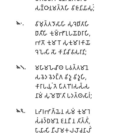
𑀲𑀡𑁆𑀞𑀸𑀦𑀫𑀢𑁆𑀢𑁂𑀳𑀺 𑀯𑀺𑀚𑀸𑀦𑀺𑀬𑀸𑀲𑀼𑀁;
.
𑀯𑀺𑀫𑀼𑀢𑁆𑀢𑀤𑁄𑀲𑀸𑀳𑀺 𑀲𑀼𑀔𑁂𑀥𑀺𑀢𑀸𑀳𑀺
𑁪𑁦
𑀥𑀸𑀢𑀻𑀳𑀺 𑀓𑀼𑀫𑁆𑀪𑁄𑀭𑀼𑀧𑀬𑁄𑀥𑀭𑀸𑀳𑀺,
𑀪𑀢𑁄 𑀓𑀼𑀫𑀸𑀭𑁄 𑀲𑀼𑀓𑀼𑀫𑀸𑀭𑀓𑀸𑀬𑁄
𑀔𑁂𑀧𑁂𑀲𑀺 𑀲𑁄 𑀓𑀸𑀦𑀺𑀘𑀺 𑀯𑀸𑀲𑀭𑀸𑀦𑀺;
.
𑀫𑀳𑀸𑀫𑀳𑁂𑀘𑀸’𑀣 𑀧𑀯𑀢𑁆𑀢𑀫𑀸𑀦𑁂
𑁪𑁧
𑀲𑀯𑁂𑀤 𑀯𑁂𑀤𑀗𑁆𑀕 𑀯𑀺𑀤𑀽 𑀯𑀺𑀤𑀽𑀳𑀺,
𑀓𑀸𑀭𑀸𑀧𑀬𑀼𑀁 𑀢𑁂 𑀧𑀺𑀢𑀭𑁄’𑀭𑀲𑀲𑁆𑀲
𑀦𑀸𑀫𑀁 𑀲𑀼𑀫𑁂𑀥𑁄’𑀢𑀺 𑀧𑀤𑀢𑁆𑀣𑀲𑀸𑀭𑀁;
.
𑀉𑀴𑀸𑀭𑀪𑀸𑀕𑁆𑀬𑁂𑀦 𑀲𑀫𑀁 𑀓𑀼𑀫𑀸𑀭𑁂
𑁪𑁨
𑀲𑀁𑀯𑀤𑁆𑀥𑀫𑀸𑀦𑁂 𑀚𑀦𑀦𑀻 𑀦 𑀢𑀺𑀢𑁆𑀢𑀺𑀁,
𑀧𑀸𑀬𑀸𑀲𑀺 𑀦𑀻𑀮𑀸𑀫𑀓𑀮𑀮𑁄𑀘𑀦𑀸𑀮𑀺𑀁