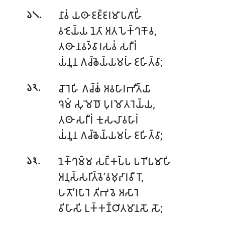
.
𑀦𑀸𑀯𑀁 𑀬𑀣𑀸 𑀚𑀚𑁆𑀚𑀭𑀫𑀸𑀧𑀕𑀸𑀳𑀺𑀁
𑁬𑁧
𑀯𑀚𑁂𑀬𑁆𑀬 𑀦𑁂𑀢𑀸 𑀅𑀢𑀧𑁂𑀓𑁆𑀔𑀓𑁄𑀯,
𑀢𑀣𑀸 𑀦𑀯𑀤𑁆𑀯𑀸𑀭𑀲𑀯𑀁 𑀲𑀭𑀻𑀭𑀁
𑀬𑀁𑀦𑀽𑀦 𑀕𑀘𑁆𑀙𑁂𑀬𑁆𑀬𑀫𑀳𑀁 𑀚𑀳𑀺𑀢𑁆𑀯𑀸;
.
𑀘𑁄𑀭𑁂𑀳𑀺 𑀕𑀘𑁆𑀙𑀁 𑀅𑀯𑀳𑀸𑀭𑀪𑀻𑀢𑁆𑀬𑀸
𑁬𑁨
𑀔𑁂𑀫𑀁 𑀲𑀼𑀫𑁂𑀥𑁄 𑀧𑀼𑀭𑀫𑁄𑀢𑀭𑁂𑀬𑁆𑀬,
𑀢𑀣𑀸 𑀲𑀭𑀻𑀭𑀁 𑀓𑀼𑀲𑀮𑀸𑀯𑀳𑀸𑀭𑀁
𑀬𑀁𑀦𑀽𑀦 𑀕𑀘𑁆𑀙𑁂𑀬𑁆𑀬𑀫𑀳𑀁 𑀚𑀳𑀺𑀢𑁆𑀯𑀸;
.
𑀦𑁂𑀓𑁆𑀔𑀫𑁆𑀫 𑀲𑀗𑁆𑀓𑀧𑁆𑀧 𑀧𑀭𑁄’𑀧𑀫𑀸𑀳𑀺
𑁬𑁩
𑀅𑀦𑀼𑀲𑁆𑀲𑀭𑀺𑀢𑁆𑀯𑁂’𑀯𑀫𑀼𑀴𑀸𑀭𑀯𑀻𑀭𑁄,
𑀳𑀢𑁄’𑀭𑀧𑀸𑀭𑁂 𑀢𑀺𑀪𑀯𑁂 𑀅𑀲𑀸𑀭𑁂
𑀯𑀺𑀳𑀸𑀲𑀺 𑀉𑀓𑁆𑀓𑀡𑁆𑀞𑀺𑀢𑀫𑀸𑀦𑀲𑁄 𑀲𑁄;