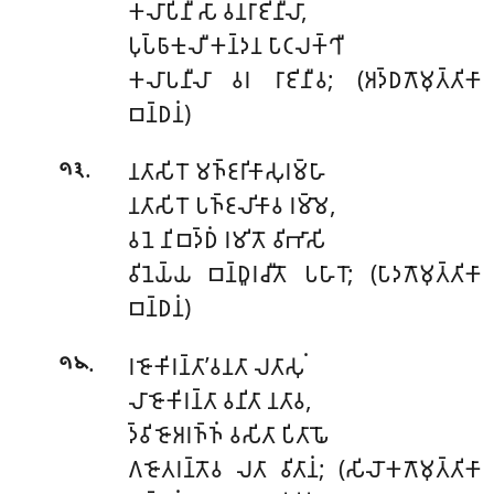
𑀓𑀮𑀸𑀧𑀺𑀦𑀻 𑀲𑀸 𑀯𑀦𑀭𑀸𑀚𑀺𑀦𑀻𑀮𑀸,
𑀧𑀼𑀧𑁆𑀨𑀸𑀓𑀼𑀮𑀻 𑀓𑀦𑁆𑀤𑀦 𑀧𑀸𑀝𑀮𑀓𑁆𑀔𑀻
𑀓𑀮𑀸𑀧𑀦𑀻𑀮𑀸 𑀯𑀭 𑀭𑀸𑀚𑀺𑀦𑀻𑀯; (𑀅𑀤𑁆𑀥𑀕𑁄𑀫𑀼𑀢𑁆𑀢𑀺𑀓𑀸
𑀩𑀦𑁆𑀥𑀦𑀁)
.
𑀦𑀢𑀸𑀲𑀺𑀭𑁄 𑀫𑀜𑁆𑀚𑀭𑀺𑀓𑀸𑀲𑀼𑀭𑀫𑁆𑀳𑀸
𑁯𑁩
𑀦𑀢𑀸𑀲𑀺𑀭𑁄 𑀧𑀜𑁆𑀚𑀮𑀺𑀓𑀸𑀯 𑀭𑀫𑁆𑀫𑁂,
𑀯𑀦𑁂 𑀦𑀺𑀩𑀤𑁆𑀥𑀁 𑀭𑀫𑀺𑀢𑁄 𑀯𑀺𑀪𑀸𑀲𑀺
𑀯𑀺𑀦𑁂𑀬𑁆𑀬 𑀩𑀦𑁆𑀥𑀽𑀭𑀘𑀻𑀢𑁄 𑀧𑀳𑀸𑀭𑁄; (𑀧𑀸𑀤𑀕𑁄𑀫𑀼𑀢𑁆𑀢𑀺𑀓𑀸
𑀩𑀦𑁆𑀥𑀦𑀁)
.
𑀭𑀚𑁄𑀓𑀺𑀭𑀦𑁆𑀢𑀸’𑀯𑀦𑀢𑀸 𑀮𑀢𑀸𑀲𑀼𑀁
𑁯𑁪
𑀮𑀸𑀚𑁄𑀓𑀺𑀭𑀦𑁆𑀢𑀸 𑀯𑀦𑀺𑀢𑀸 𑀦𑀢𑀸𑀯,
𑀤𑁆𑀯𑀺𑀚𑁄𑀅𑀭𑀜𑁆𑀜𑀁 𑀯𑀲𑀺𑀢𑀸 𑀧𑀺𑀢𑀸𑀖𑁄
𑀕𑀚𑁄𑀢𑀭𑀦𑁆𑀢𑁄𑀯 𑀮𑀢𑀸 𑀯𑀺𑀢𑀸𑀦𑀁; (𑀲𑀺𑀮𑁄𑀓𑀕𑁄𑀫𑀼𑀢𑁆𑀢𑀺𑀓𑀸