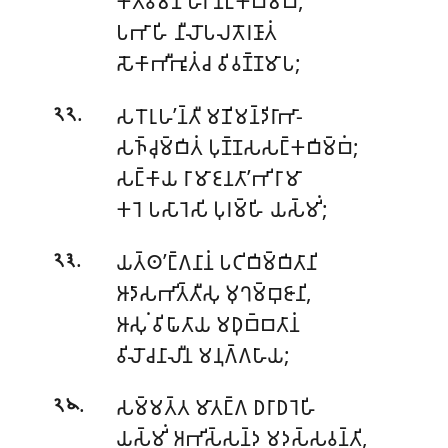
𑀓𑀢𑀸𑀯𑀫𑀸𑀦𑀁 𑀳𑀭𑀺𑀡𑀗𑁆𑀓𑀩𑀺𑀫𑁆𑀩𑀁,
𑀧𑀪𑀸𑀳𑀺 𑀦𑀻𑀮𑁄𑀧𑀮𑀢𑁄𑀭𑀡𑀸𑀢𑀁
𑀲𑁄𑀓𑀸𑀪𑀻𑀪𑀽𑀢𑀁𑀘 𑀯𑀺𑀯𑀡𑁆𑀡𑀫𑀸𑀧;
.
𑀲𑀭𑁄𑀭𑀼𑀳’𑀦𑁆𑀢𑀻 𑀫𑀡𑀺𑀫𑀦𑁆𑀤𑀺𑀭𑀸𑀪𑀸-
𑁨𑁨
𑀲𑀜𑁆𑀘𑀼𑀫𑁆𑀩𑀺𑀢𑀁 𑀧𑀼𑀡𑁆𑀡𑀲𑀲𑀗𑁆𑀓𑀩𑀺𑀫𑁆𑀩𑀁;
𑀲𑀗𑁆𑀓𑀸𑀬 𑀭𑀸𑀫𑀸𑀚𑀦𑀢𑀸’𑀪𑀺𑀭𑀸𑀫𑀸
𑀓𑀭𑁂 𑀧𑀲𑀸𑀭𑁂𑀲𑀺 𑀧𑀼𑀭𑀫𑁆𑀳𑀺 𑀬𑀲𑁆𑀫𑀺𑀁;
.
𑀬𑀢𑁆𑀣’𑀗𑁆𑀕𑀦𑀸𑀦𑀁 𑀧𑀝𑀺𑀩𑀺𑀫𑁆𑀩𑀺𑀢𑀸𑀦𑀺
𑁨𑁩
𑀆𑀤𑀸𑀲𑀪𑀺𑀢𑁆𑀢𑀻𑀲𑀼 𑀫𑀼𑀔𑀫𑁆𑀩𑀼𑀚𑀸𑀦𑀺,
𑀆𑀲𑀼𑀁 𑀯𑀺𑀖𑀸𑀢𑀸𑀬 𑀫𑀥𑀼𑀩𑁆𑀩𑀢𑀸𑀦𑀁
𑀯𑀺𑀮𑁄𑀘𑀦𑀸𑀮𑀻𑀦 𑀫𑀦𑀼𑀕𑁆𑀕𑀳𑀸𑀬;
.
𑀲𑀫𑁆𑀫𑀢𑁆𑀢 𑀫𑀸𑀢𑀗𑁆𑀕 𑀥𑀭𑀸𑀥𑀭𑁂𑀳𑀺
𑁨𑁪
𑀬𑀲𑁆𑀫𑀺𑀁 𑀅𑀪𑀺𑀲𑁆𑀲𑀦𑁆𑀤 𑀫𑀤𑀲𑁆𑀲𑀯𑀦𑁆𑀢𑀺,