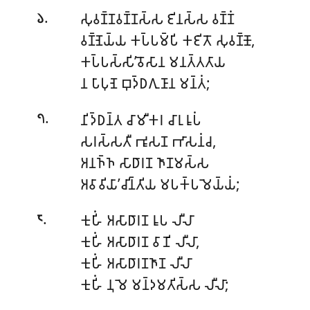
.
𑀲𑀼𑀯𑀡𑁆𑀡𑀯𑀡𑁆𑀡𑀲𑁆𑀲 𑀚𑀺𑀦𑀲𑁆𑀲 𑀯𑀡𑁆𑀡𑀁
𑁬
𑀯𑀡𑁆𑀡𑁂𑀬𑁆𑀬 𑀓𑀧𑁆𑀧𑀫𑁆𑀧𑀺 𑀓𑀚𑀺𑀢𑁄 𑀲𑀼𑀯𑀡𑁆𑀡𑁄,
𑀓𑀧𑁆𑀧𑀲𑁆𑀲𑀺’𑀯𑁄𑀲𑀸𑀦 𑀫𑀦𑀢𑁆𑀢𑀢𑀸𑀬
𑀦 𑀧𑀸𑀧𑀼𑀡𑁂 𑀩𑀼𑀤𑁆𑀥𑀕𑀼𑀡𑀸𑀦 𑀫𑀦𑁆𑀢𑀁;
.
𑀦𑀺𑀤𑁆𑀥𑀦𑁆𑀢 𑀘𑀸𑀫𑀻𑀓𑀭 𑀘𑀸𑀭𑀼 𑀭𑀽𑀧𑀁
𑁭
𑀲𑀭𑀲𑁆𑀲𑀢𑀻 𑀪𑀽𑀲𑀡 𑀪𑀸𑀲𑀦𑀁𑀘,
𑀅𑀦𑀜𑁆𑀜 𑀲𑀸𑀥𑀸𑀭𑀡 𑀜𑀸𑀡𑀫𑀲𑁆𑀲
𑀅𑀯𑀸𑀯𑀺𑀬𑀸’𑀘𑀺𑀦𑁆𑀢𑀺𑀬 𑀫𑀧𑀓𑁆𑀧𑀫𑁂𑀬𑁆𑀬𑀁;
.
𑀓𑀼𑀳𑀺𑀁 𑀅𑀲𑀸𑀥𑀸𑀭𑀡 𑀭𑀽𑀧 𑀮𑀻𑀮𑀸
𑁮
𑀓𑀼𑀳𑀺𑀁 𑀅𑀲𑀸𑀥𑀸𑀭𑀡 𑀯𑀸𑀡𑀺 𑀮𑀻𑀮𑀸,
𑀓𑀼𑀳𑀺𑀁 𑀅𑀲𑀸𑀥𑀸𑀭𑀡𑀜𑀸𑀡 𑀮𑀻𑀮𑀸
𑀓𑀼𑀳𑀺𑀁 𑀦𑀼 𑀫𑁂 𑀫𑀦𑁆𑀤𑀫𑀢𑀺𑀲𑁆𑀲 𑀮𑀻𑀮𑀸;