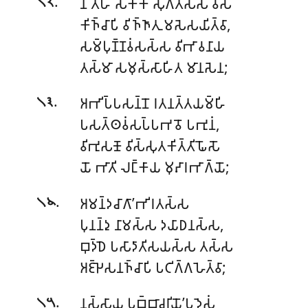
.
𑀦 𑀢𑁂𑀳𑀺 𑀲𑀓𑁆𑀓𑀸 𑀲𑀼𑀕𑀢𑀲𑁆𑀲 𑀯𑀁𑀲𑀁
𑁧𑁨
𑀓𑀺𑀜𑁆𑀘𑀸𑀧𑀺 𑀯𑀺𑀜𑁆𑀜𑀸𑀢𑀼 𑀫𑀲𑁂𑀲𑀬𑀺𑀢𑁆𑀯𑀸,
𑀲𑀫𑁆𑀧𑀼𑀡𑁆𑀡𑀯𑀁𑀲𑀲𑁆𑀲 𑀯𑀺𑀪𑀸𑀯𑀦𑀸𑀬
𑀢𑀲𑁆𑀫𑀸 𑀲𑀫𑀼𑀲𑁆𑀲𑀸𑀳𑀺𑀢 𑀫𑀸𑀦𑀲𑁂𑀦;
.
𑀅𑀪𑀺𑀧𑁆𑀧𑀲𑀦𑁆𑀦𑁄 𑀭𑀢𑀦𑀢𑁆𑀢𑀬𑀫𑁆𑀳𑀺
𑁧𑁩
𑀧𑀲𑀢𑁆𑀣𑀯𑀁𑀲𑀧𑁆𑀧𑀪𑀯𑁄 𑀧𑀪𑀼𑀦𑀁,
𑀯𑀺𑀪𑀼𑀲𑀡𑁄 𑀯𑀺𑀲𑁆𑀲𑀼𑀢𑀓𑀺𑀢𑁆𑀢𑀺𑀖𑁄𑀲𑁄
𑀬𑁄 𑀪𑀸𑀢𑀺 𑀮𑀗𑁆𑀓𑀸𑀬 𑀫𑀼𑀴𑀸𑀭𑀪𑀸𑀕𑁆𑀬𑁄;
.
𑀅𑀫𑀦𑁆𑀤𑀘𑀸𑀕𑀸’𑀪𑀺𑀭𑀢𑀲𑁆𑀲
𑁧𑁪
𑀧𑀼𑀦𑀦𑁆𑀤𑀼 𑀦𑀸𑀫𑀲𑁆𑀲 𑀤𑀬𑀸𑀥𑀦𑀲𑁆𑀲,
𑀩𑀼𑀤𑁆𑀥𑁂 𑀧𑀲𑀸𑀤𑀸𑀢𑀺𑀲𑀬𑀲𑁆𑀲 𑀢𑀲𑁆𑀲
𑀅𑀚𑁆𑀛𑁂𑀲𑀦𑀜𑁆𑀘𑀸𑀧𑀺 𑀧𑀝𑀺𑀕𑁆𑀕𑀳𑁂𑀢𑁆𑀯𑀸;
.
𑀦𑀲𑁆𑀲𑀸𑀬 𑀧𑀼𑀩𑁆𑀩𑀸𑀘𑀭𑀺𑀬𑁄’𑀧𑀤𑁂𑀲𑀁
𑁧𑁫