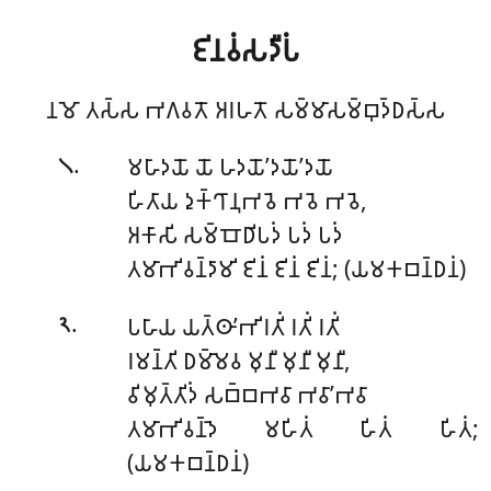
𑀚𑀺𑀦𑀯𑀁𑀲𑀤𑀻𑀧𑀁
𑀦𑀫𑁄 𑀢𑀲𑁆𑀲 𑀪𑀕𑀯𑀢𑁄 𑀅𑀭𑀳𑀢𑁄 𑀲𑀫𑁆𑀫𑀸𑀲𑀫𑁆𑀩𑀼𑀤𑁆𑀥𑀲𑁆𑀲
.
𑀫𑀳𑀸𑀤𑀬𑁄 𑀬𑁄 𑀳𑀤𑀬𑁄’𑀤𑀬𑁄’𑀤𑀬𑁄
𑁧
𑀳𑀺𑀢𑀸𑀬 𑀤𑀼𑀓𑁆𑀔𑀸𑀦𑀼𑀪𑀯𑁂 𑀪𑀯𑁂 𑀪𑀯𑁂,
𑀅𑀓𑀸𑀲𑀺 𑀲𑀫𑁆𑀩𑁄𑀥𑀺𑀧𑀤𑀁 𑀧𑀤𑀁 𑀧𑀤𑀁
𑀢𑀫𑀸𑀪𑀺𑀯𑀦𑁆𑀤𑀸𑀫𑀺 𑀚𑀺𑀦𑀁 𑀚𑀺𑀦𑀁 𑀚𑀺𑀦𑀁; (𑀬𑀫𑀓𑀩𑀦𑁆𑀥𑀦𑀁)
.
𑀧𑀳𑀸𑀬 𑀬𑀢𑁆𑀣𑀸’𑀪𑀺𑀭𑀢𑀺𑀁 𑀭𑀢𑀺𑀁 𑀭𑀢𑀺𑀁
𑁨
𑀭𑀫𑀦𑁆𑀢𑀺 𑀥𑀫𑁆𑀫𑁂𑀯 𑀫𑀼𑀦𑀻 𑀫𑀼𑀦𑀻 𑀫𑀼𑀦𑀻,
𑀯𑀺𑀫𑀼𑀢𑁆𑀢𑀺𑀤𑀁 𑀲𑀩𑁆𑀩𑀪𑀯𑀸 𑀪𑀯𑀸’𑀪𑀯𑀸
𑀢𑀫𑀸𑀪𑀺𑀯𑀦𑁆𑀤𑁂 𑀫𑀳𑀺𑀢𑀁 𑀳𑀺𑀢𑀁 𑀳𑀺𑀢𑀁;
(𑀬𑀫𑀓𑀩𑀦𑁆𑀥𑀦𑀁)