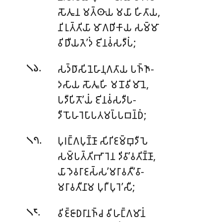
𑀲𑁄𑀢𑀽𑀦 𑀫𑀢𑁆𑀣𑀸𑀬 𑀫𑀬𑀸 𑀳𑀺𑀢𑀸𑀬,
𑀦𑀺𑀭𑀼𑀢𑁆𑀢𑀺𑀬𑀸 𑀫𑀸𑀕𑀥𑀺𑀓𑀸𑀬 𑀲𑀫𑁆𑀫𑀸
𑀯𑀺𑀥𑀻𑀬𑀢𑁂’𑀤𑀁 𑀚𑀺𑀦𑀯𑀁𑀲𑀤𑀻𑀧𑀁;
.
𑀲𑀤𑁆𑀥𑀸𑀲𑀺𑀦𑁂𑀳𑀸𑀦𑀼𑀕𑀢𑀸𑀬 𑀧𑀜𑁆𑀜𑀸-
𑁧𑁬
𑀤𑀲𑀸𑀬 𑀲𑁄𑀢𑀽𑀳𑀺 𑀫𑀦𑁄𑀯𑀺𑀫𑀸𑀦𑁂,
𑀧𑀤𑀻𑀧𑀺𑀢𑁄’𑀬𑀁 𑀚𑀺𑀦𑀯𑀁𑀲𑀤𑀻𑀧-
𑀤𑀻𑀧𑁄𑀳𑀭𑁂𑀧𑀸𑀧𑀢𑀫𑀧𑁆𑀧𑀩𑀦𑁆𑀥𑀁;
.
𑀧𑀼𑀭𑀗𑁆𑀕𑀧𑀼𑀡𑁆𑀡𑀸 𑀲𑀺𑀭𑀺𑀚𑀫𑁆𑀩𑀼𑀤𑀻𑀧𑁂
𑁧𑁭
𑀲𑀫𑁆𑀧𑀢𑁆𑀢𑀺𑀪𑀸𑀭𑁂𑀦 𑀤𑀺𑀯𑀸’𑀯𑀢𑀺𑀡𑁆𑀡𑀸,
𑀬𑀸 𑀤𑁂𑀯𑀭𑀸𑀚𑀲𑁆𑀲’𑀫𑀭𑀸𑀯𑀢𑀻’𑀯𑀸-
𑀫𑀭𑀸𑀯𑀢𑀻𑀦𑀸𑀫 𑀧𑀼𑀭𑀻 𑀧𑀼𑀭𑁂’𑀲𑀻;
.
𑀯𑀺𑀚𑁆𑀚𑀸𑀥𑀭𑀸𑀦𑀜𑁆𑀘 𑀯𑀺𑀳𑀗𑁆𑀕𑀫𑀸𑀦𑀁
𑁧𑁮