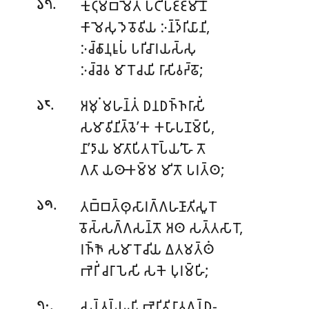
.
𑀓𑀼𑀝𑀼𑀫𑁆𑀩𑀫𑁂𑀢𑀁 𑀧𑀝𑀺𑀧𑀚𑁆𑀚𑀫𑀸𑀦𑁄
𑁬𑁭
𑀓𑀸𑀫𑁂𑀲𑀼 𑀤𑁂𑀯𑁄𑀯𑀺𑀬 𑀇𑀦𑁆𑀤𑁆𑀭𑀺𑀬𑀸𑀦𑀺,
𑀇𑀘𑁆𑀙𑀸𑀦𑀼𑀭𑀽𑀧𑀁 𑀧𑀭𑀺𑀘𑀸𑀭𑀬𑀲𑁆𑀲𑀼
𑀇𑀘𑁆𑀘𑁂𑀯 𑀫𑀸𑀭𑁄𑀘𑀬𑀺 𑀭𑀸𑀲𑀺𑀯𑀟𑁆𑀠𑁄;
.
𑀅𑀫𑀼𑀁 𑀫𑀳𑀦𑁆𑀢𑀁 𑀥𑀦𑀥𑀜𑁆𑀜𑀭𑀸𑀲𑀺𑀁
𑁬𑁮
𑀲𑀫𑀸𑀯𑀺𑀦𑀺𑀢𑁆𑀯𑁂’𑀓 𑀓𑀳𑀸𑀧𑀡𑀫𑁆𑀧𑀺,
𑀦𑀸’𑀤𑀸𑀬 𑀫𑀸𑀢𑀸𑀧𑀺𑀢𑀭𑁄𑀧𑁆𑀬’𑀳𑁄 𑀢𑁄
𑀕𑀢𑀸 𑀬𑀣𑀸𑀓𑀫𑁆𑀫 𑀫𑀺𑀢𑁄 𑀧𑀭𑀢𑁆𑀣;
.
𑀢𑀩𑁆𑀩𑀢𑁆𑀣𑀼𑀲𑀸𑀭𑀕𑁆𑀕𑀳𑀡𑀸𑀢𑀺𑀲𑀽𑀭𑁄
𑁬𑁯
𑀯𑁄𑀲𑁆𑀲𑀕𑁆𑀕𑀲𑀦𑁆𑀢𑁄 𑀅𑀣 𑀲𑀢𑁆𑀢𑀲𑀸𑀭𑁄,
𑀭𑀜𑁆𑀜𑁄 𑀲𑀫𑀸𑀭𑁄𑀘𑀺𑀬 𑀏𑀢𑀫𑀢𑁆𑀣𑀁
𑀪𑁂𑀭𑀺𑀁 𑀘𑀭𑀸𑀧𑁂𑀲𑀺 𑀲𑀓𑁂 𑀧𑀼𑀭𑀫𑁆𑀳𑀺;
.
𑀲𑀦𑁆𑀢𑀧𑁆𑀧𑀬𑀺 𑀪𑁂𑀭𑀺𑀯𑀺𑀭𑀸𑀯𑀕𑀦𑁆𑀥-
𑁭𑁦