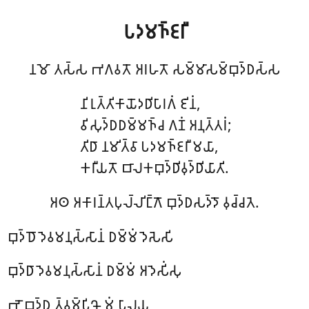
𑀧𑀤𑀫𑀜𑁆𑀚𑀭𑀻
𑀦𑀫𑁄 𑀢𑀲𑁆𑀲 𑀪𑀕𑀯𑀢𑁄 𑀅𑀭𑀳𑀢𑁄 𑀲𑀫𑁆𑀫𑀸𑀲𑀫𑁆𑀩𑀼𑀤𑁆𑀥𑀲𑁆𑀲
𑀦𑀺𑀭𑀼𑀢𑁆𑀢𑀺𑀓𑀸𑀬𑁄𑀤𑀥𑀺𑀧𑀸𑀭𑀕𑀁 𑀚𑀺𑀦𑀁,
𑀯𑀺𑀲𑀼𑀤𑁆𑀥𑀥𑀫𑁆𑀫𑀜𑁆𑀘 𑀕𑀡𑀁 𑀅𑀦𑀼𑀢𑁆𑀢𑀭𑀁;
𑀢𑀺𑀥𑀸 𑀦𑀫𑀺𑀢𑁆𑀯𑀸 𑀧𑀤𑀫𑀜𑁆𑀚𑀭𑀻 𑀫𑀬𑀸,
𑀓𑀭𑀻𑀬𑀢𑁄 𑀩𑀸𑀮𑀓𑀩𑀼𑀤𑁆𑀥𑀺𑀯𑀼𑀤𑁆𑀥𑀺𑀬𑀸𑀢𑀺.
𑀅𑀣 𑀅𑀓𑀸𑀭𑀦𑁆𑀢𑀧𑀼𑀮𑁆𑀮𑀺𑀗𑁆𑀕𑁄 𑀩𑀼𑀤𑁆𑀥𑀲𑀤𑁆𑀤𑁄 𑀯𑀼𑀘𑁆𑀘𑀢𑁂.
𑀩𑀼𑀤𑁆𑀥𑁄 𑀤𑁂𑀯𑀫𑀦𑀼𑀲𑁆𑀲𑀸𑀦𑀁 𑀥𑀫𑁆𑀫𑀁 𑀤𑁂𑀲𑁂𑀲𑀺
𑀩𑀼𑀤𑁆𑀥𑀸 𑀤𑁂𑀯𑀫𑀦𑀼𑀲𑁆𑀲𑀸𑀦𑀁 𑀥𑀫𑁆𑀫𑀁 𑀅𑀤𑁂𑀲𑀺𑀁𑀲𑀼
𑀪𑁄 𑀩𑀼𑀤𑁆𑀥 𑀢𑁆𑀯𑀫𑁆𑀧𑀺𑀔𑁄 𑀫𑀁 𑀧𑀸𑀮𑀬