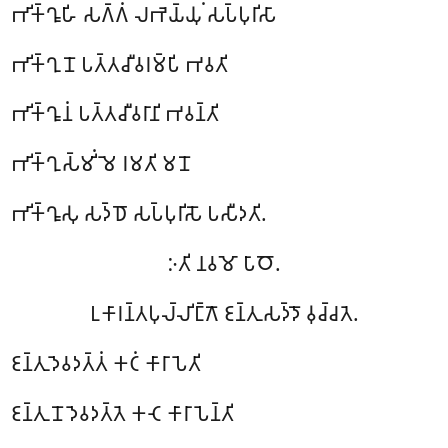
𑀪𑀺𑀓𑁆𑀔𑀽𑀳𑀺 𑀲𑀕𑁆𑀕𑀁 𑀮𑀪𑁂𑀬𑁆𑀬𑀼𑀁 𑀲𑀧𑁆𑀧𑀼𑀭𑀺𑀲𑀸
𑀪𑀺𑀓𑁆𑀔𑀼𑀦𑁄 𑀧𑀢𑁆𑀢𑀘𑀻𑀯𑀭𑀫𑁆𑀧𑀺 𑀪𑀯𑀢𑀺
𑀪𑀺𑀓𑁆𑀔𑀽𑀦𑀁 𑀧𑀢𑁆𑀢𑀘𑀻𑀯𑀭𑀸𑀦𑀺 𑀪𑀯𑀦𑁆𑀢𑀺
𑀪𑀺𑀓𑁆𑀔𑀼𑀲𑁆𑀫𑀺𑀁 𑀫𑁂 𑀭𑀫𑀢𑀺 𑀫𑀦𑁄
𑀪𑀺𑀓𑁆𑀔𑀽𑀲𑀼 𑀲𑀤𑁆𑀥𑁄 𑀲𑀧𑁆𑀧𑀼𑀭𑀺𑀲𑁄 𑀧𑀲𑀻𑀤𑀢𑀺.
𑀇𑀢𑀺 𑀦𑀯𑀫𑁄 𑀧𑀸𑀞𑁄.
𑀉𑀓𑀸𑀭𑀦𑁆𑀢𑀧𑀼𑀮𑁆𑀮𑀺𑀗𑁆𑀕𑁄 𑀚𑀦𑁆𑀢𑀼𑀲𑀤𑁆𑀤𑁄 𑀯𑀼𑀘𑁆𑀘𑀢𑁂.
𑀚𑀦𑁆𑀢𑀼 𑀤𑁂𑀯𑀤𑀢𑁆𑀢𑀁 𑀓𑀝𑀁 𑀓𑀸𑀭𑀸𑀧𑁂𑀢𑀺
𑀚𑀦𑁆𑀢𑀼𑀦𑁄 𑀤𑁂𑀯𑀤𑀢𑁆𑀢𑁂 𑀓𑀝𑁂 𑀓𑀸𑀭𑀸𑀧𑁂𑀦𑁆𑀢𑀺