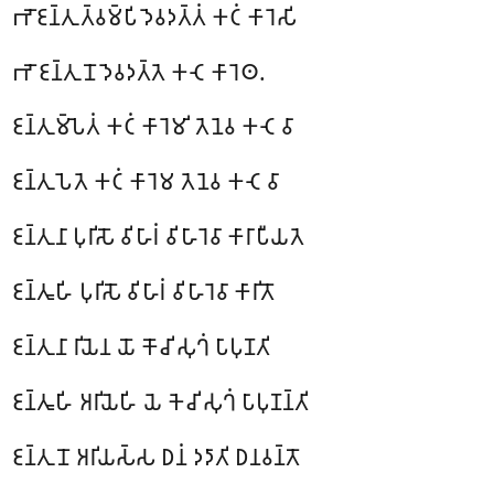
𑀪𑁄𑀚𑀦𑁆𑀢𑀼 𑀢𑁆𑀯𑀫𑁆𑀧𑀺 𑀤𑁂𑀯𑀤𑀢𑁆𑀢𑀁 𑀓𑀝𑀁 𑀓𑀸𑀭𑁂𑀲𑀺
𑀪𑁄 𑀚𑀦𑁆𑀢𑀼𑀦𑁄 𑀤𑁂𑀯𑀤𑀢𑁆𑀢𑁂 𑀓𑀝𑁂 𑀓𑀸𑀭𑁂𑀣.
𑀚𑀦𑁆𑀢𑀼𑀫𑁆𑀧𑁂𑀢𑀁 𑀓𑀝𑀁 𑀓𑀸𑀭𑁂𑀫𑀺 𑀢𑁂𑀦𑁂𑀯 𑀓𑀝𑁂 𑀯𑀸
𑀚𑀦𑁆𑀢𑀼𑀧𑁂𑀢𑁂 𑀓𑀝𑀁 𑀓𑀸𑀭𑁂𑀫 𑀢𑁂𑀦𑁂𑀯 𑀓𑀝𑁂 𑀯𑀸
𑀚𑀦𑁆𑀢𑀼𑀦𑀸 𑀧𑀼𑀭𑀺𑀲𑁄 𑀯𑀺𑀳𑀸𑀭𑀁 𑀯𑀺𑀳𑀸𑀭𑁂𑀯𑀸 𑀓𑀸𑀭𑀸𑀧𑀻𑀬𑀢𑁂
𑀚𑀦𑁆𑀢𑀽𑀳𑀺 𑀧𑀼𑀭𑀺𑀲𑁄 𑀯𑀺𑀳𑀸𑀭𑀁 𑀯𑀺𑀳𑀸𑀭𑁂𑀯𑀸 𑀓𑀸𑀭𑀺𑀢𑁄
𑀚𑀦𑁆𑀢𑀼𑀦𑀸 𑀭𑀺𑀬𑁂𑀦 𑀬𑁄 𑀓𑁄𑀘𑀺 𑀲𑀼𑀔𑀁 𑀧𑀸𑀧𑀼𑀡𑀢𑀺
𑀚𑀦𑁆𑀢𑀽𑀳𑀺 𑀅𑀭𑀺𑀬𑁂𑀳𑀺 𑀬𑁂 𑀓𑁂𑀘𑀺 𑀲𑀼𑀔𑀁 𑀧𑀸𑀧𑀼𑀡𑀦𑁆𑀢𑀺
𑀚𑀦𑁆𑀢𑀼𑀦𑁄 𑀅𑀭𑀺𑀬𑀲𑁆𑀲 𑀥𑀦𑀁 𑀤𑀤𑀸𑀢𑀺 𑀥𑀦𑀯𑀦𑁆𑀢𑁄