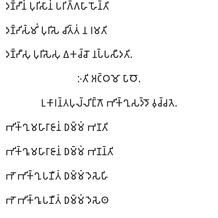
𑀤𑀡𑁆𑀟𑀻𑀦𑀁 𑀧𑀼𑀭𑀺𑀲𑀸𑀦𑀁 𑀧𑀭𑀺𑀕𑁆𑀕𑀳𑀸 𑀳𑁄𑀦𑁆𑀢𑀺
𑀤𑀡𑁆𑀟𑀺𑀲𑁆𑀫𑀺𑀁 𑀧𑀼𑀭𑀺𑀲𑁂 𑀘𑀺𑀢𑁆𑀢𑀁 𑀦 𑀭𑀫𑀢𑀺
𑀤𑀡𑁆𑀟𑀻𑀲𑀼 𑀧𑀼𑀭𑀺𑀲𑁂𑀲𑀼 𑀏𑀓𑀘𑁆𑀘𑁄 𑀦𑀧𑁆𑀧𑀲𑀻𑀤𑀢𑀺.
𑀇𑀢𑀺 𑀅𑀝𑁆𑀞𑀫𑁄 𑀧𑀸𑀞𑁄.
𑀉𑀓𑀸𑀭𑀦𑁆𑀢𑀧𑀼𑀮𑁆𑀮𑀺𑀗𑁆𑀕𑁄 𑀪𑀺𑀓𑁆𑀔𑀼𑀲𑀤𑁆𑀤𑁄 𑀯𑀼𑀘𑁆𑀘𑀢𑁂.
𑀪𑀺𑀓𑁆𑀔𑀼 𑀫𑀳𑀸𑀭𑀸𑀚𑀸𑀦𑀁 𑀥𑀫𑁆𑀫𑀁 𑀪𑀡𑀢𑀺
𑀪𑀺𑀓𑁆𑀔𑀽 𑀫𑀳𑀸𑀭𑀸𑀚𑀸𑀦𑀁 𑀥𑀫𑁆𑀫𑀁 𑀪𑀡𑀦𑁆𑀢𑀺
𑀪𑁄 𑀪𑀺𑀓𑁆𑀔𑀼 𑀧𑀡𑀻𑀢𑀁 𑀥𑀫𑁆𑀫𑀁 𑀤𑁂𑀲𑁂𑀳𑀺
𑀪𑁄 𑀪𑀺𑀓𑁆𑀔𑀽 𑀧𑀡𑀻𑀢𑀁 𑀥𑀫𑁆𑀫𑀁 𑀤𑁂𑀲𑁂𑀣