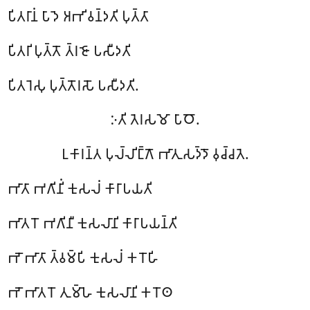
𑀧𑀺𑀢𑀭𑀸𑀦𑀁 𑀧𑀸𑀤𑁂 𑀅𑀪𑀺𑀯𑀦𑁆𑀤𑀢𑀺 𑀧𑀼𑀢𑁆𑀢𑀸
𑀧𑀺𑀢𑀭𑀺 𑀧𑀼𑀢𑁆𑀢𑁄 𑀢𑁆𑀭𑀚𑁄 𑀧𑀲𑀻𑀤𑀢𑀺
𑀧𑀺𑀢𑀭𑁂𑀲𑀼 𑀧𑀼𑀢𑁆𑀢𑁄𑀭𑀲𑁄 𑀧𑀲𑀻𑀤𑀢𑀺.
𑀇𑀢𑀺 𑀢𑁂𑀭𑀲𑀫𑁄 𑀧𑀸𑀞𑁄.
𑀉𑀓𑀸𑀭𑀦𑁆𑀢 𑀧𑀼𑀮𑁆𑀮𑀺𑀗𑁆𑀕𑁄 𑀪𑀸𑀢𑀼𑀲𑀤𑁆𑀤𑁄 𑀯𑀼𑀘𑁆𑀘𑀢𑁂.
𑀪𑀸𑀢𑀸 𑀪𑀕𑀺𑀦𑀺𑀁 𑀓𑀼𑀲𑀮𑀁 𑀓𑀸𑀭𑀸𑀧𑀬𑀢𑀺
𑀪𑀸𑀢𑀭𑁄 𑀪𑀕𑀺𑀦𑀻 𑀓𑀼𑀲𑀮𑀸𑀦𑀺 𑀓𑀸𑀭𑀸𑀧𑀬𑀦𑁆𑀢𑀺
𑀪𑁄 𑀪𑀸𑀢𑀸 𑀢𑁆𑀯𑀫𑁆𑀧𑀺 𑀓𑀼𑀲𑀮𑀁 𑀓𑀭𑁄𑀳𑀺
𑀪𑁄 𑀪𑀸𑀢𑀭𑁄 𑀢𑀼𑀫𑁆𑀳𑁂 𑀓𑀼𑀲𑀮𑀸𑀦𑀺 𑀓𑀭𑁄𑀣