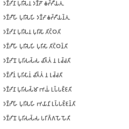
𑀤𑀡𑁆𑀟𑀺𑀦𑀸 𑀧𑀼𑀭𑀺𑀲𑁂𑀦 𑀤𑀡𑁆𑀟𑁄 𑀙𑀟𑁆𑀟𑀻𑀬𑀢𑀼
𑀤𑀡𑁆𑀟𑀻𑀳𑀺 𑀧𑀼𑀭𑀺𑀲𑁂𑀳𑀺 𑀤𑀡𑁆𑀟𑀸 𑀙𑀟𑁆𑀟𑀻𑀬𑀦𑁆𑀢𑀼
𑀤𑀡𑁆𑀟𑀺𑀦𑀸 𑀧𑀼𑀭𑀺𑀲𑁂𑀦 𑀧𑀼𑀭𑀺𑀲𑁄 𑀢𑀺𑀝𑁆𑀞𑀢𑀺
𑀤𑀡𑁆𑀟𑀻𑀳𑀺 𑀧𑀼𑀭𑀺𑀲𑁂𑀳𑀺 𑀧𑀼𑀭𑀺𑀲𑀸 𑀢𑀺𑀝𑁆𑀞𑀦𑁆𑀢𑀺
𑀤𑀡𑁆𑀟𑀺𑀦𑁄 𑀧𑀼𑀭𑀺𑀲𑀲𑁆𑀲 𑀘𑀺𑀢𑁆𑀢𑀁 𑀦 𑀭𑀼𑀘𑁆𑀘𑀢𑀺
𑀤𑀡𑁆𑀟𑀻𑀦𑀁 𑀧𑀼𑀭𑀺𑀲𑀸𑀦𑀁 𑀘𑀺𑀢𑁆𑀢𑀁 𑀦 𑀭𑀼𑀘𑁆𑀘𑀢𑀺
𑀤𑀡𑁆𑀟𑀺𑀦𑀸 𑀧𑀼𑀭𑀺𑀲𑀲𑁆𑀫𑀸 𑀪𑀬𑀁 𑀉𑀧𑁆𑀧𑀚𑁆𑀚𑀢𑀺
𑀤𑀡𑁆𑀟𑀻𑀳𑀺 𑀧𑀼𑀭𑀺𑀲𑁂𑀳𑀺 𑀪𑀬𑀸𑀦𑀺 𑀉𑀧𑁆𑀧𑀚𑁆𑀚𑀦𑁆𑀢𑀺
𑀤𑀡𑁆𑀟𑀺𑀦𑁄 𑀧𑀼𑀭𑀺𑀲𑀲𑁆𑀲 𑀧𑀭𑀺𑀕𑁆𑀕𑀳𑁄 𑀳𑁄𑀢𑀺