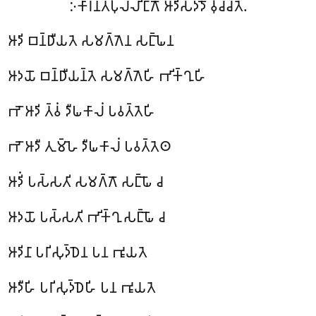
𑀇𑀓𑀸𑀭𑀦𑁆𑀢𑀧𑀼𑀮𑁆𑀮𑀺𑀗𑁆𑀕𑁄 𑀆𑀤𑀺𑀲𑀤𑁆𑀤𑁄 𑀯𑀼𑀘𑁆𑀘𑀢𑁂.
𑀆𑀤𑀺 𑀩𑀦𑁆𑀥𑀻𑀬𑀢𑁂 𑀲𑀫𑀕𑁆𑀕𑁂𑀦 𑀲𑀗𑁆𑀖𑁂𑀦
𑀆𑀤𑀬𑁄 𑀩𑀦𑁆𑀥𑀻𑀬𑀦𑁆𑀢𑁂 𑀲𑀫𑀕𑁆𑀕𑁂𑀳𑀺 𑀪𑀺𑀓𑁆𑀔𑀼𑀳𑀺
𑀪𑁄 𑀆𑀤𑀺 𑀢𑁆𑀯𑀁 𑀤𑀻𑀖𑀓𑀸𑀮𑀁 𑀧𑀯𑀢𑁆𑀢𑁂𑀳𑀺
𑀪𑁄 𑀆𑀤𑀻 𑀢𑀼𑀫𑁆𑀳𑁂 𑀤𑀻𑀖𑀓𑀸𑀮𑀁 𑀧𑀯𑀢𑁆𑀢𑁂𑀣
𑀆𑀤𑀺𑀁 𑀧𑀲𑁆𑀲𑀢𑀺 𑀲𑀫𑀕𑁆𑀕𑁄 𑀲𑀗𑁆𑀖𑁄 𑀘
𑀆𑀤𑀬𑁄 𑀧𑀲𑁆𑀲𑀢𑀺 𑀪𑀺𑀓𑁆𑀔𑀼 𑀲𑀗𑁆𑀖𑁄 𑀘
𑀆𑀤𑀺𑀦𑀸 𑀧𑀭𑀺𑀲𑀼𑀤𑁆𑀥𑁂𑀦 𑀧𑀦 𑀪𑀽𑀬𑀢𑁂
𑀆𑀤𑀻𑀳𑀺 𑀧𑀭𑀺𑀲𑀼𑀤𑁆𑀥𑁂𑀳𑀺 𑀧𑀦 𑀪𑀽𑀬𑀢𑁂