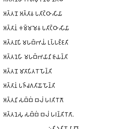
𑀅𑀢𑁆𑀢𑀦𑁄 𑀅𑀢𑁆𑀢𑀸𑀯 𑀧𑀢𑀺𑀝𑁆𑀞𑀸 𑀲𑀺𑀬𑀸
𑀅𑀢𑁆𑀢𑀸𑀦𑀁 𑀓𑀫𑁆𑀫𑀫𑁂𑀯 𑀧𑀢𑀺𑀝𑁆𑀞𑀸 𑀲𑀺𑀬𑀸
𑀅𑀢𑁆𑀢𑀦𑀸𑀧𑀺 𑀫𑀳𑀩𑁆𑀪𑀬𑀁 𑀉𑀧𑁆𑀧𑀚𑁆𑀚𑀢𑀺
𑀅𑀢𑁆𑀢𑀦𑁂𑀳𑀺 𑀫𑀳𑀩𑁆𑀪𑀬𑀸𑀦𑀺 𑀚𑀸𑀬𑀦𑁆𑀢𑀺
𑀅𑀢𑁆𑀢𑀦𑁄 𑀫𑀸𑀢𑀸𑀧𑀺𑀢𑀭𑁄 𑀳𑁄𑀦𑁆𑀢𑀺
𑀅𑀢𑁆𑀢𑀸𑀦𑀁 𑀧𑀜𑁆𑀘𑀕𑀢𑀺𑀬𑁄 𑀳𑁄𑀦𑁆𑀢𑀺
𑀅𑀢𑁆𑀢𑀦𑀺 𑀲𑀩𑁆𑀩𑀁 𑀩𑀮𑀁 𑀳𑀭𑀢𑀺 𑀭𑁄𑀕𑁄
𑀅𑀢𑁆𑀢𑀦𑁂𑀲𑀼 𑀲𑀩𑁆𑀩𑀁 𑀩𑀮𑀁 𑀳𑀭𑀦𑁆𑀢𑀺 𑀭𑁄𑀕𑀸.
𑀇𑀢𑀺 𑀤𑀼𑀢𑀺𑀬𑁄 𑀧𑀸𑀞𑁄.