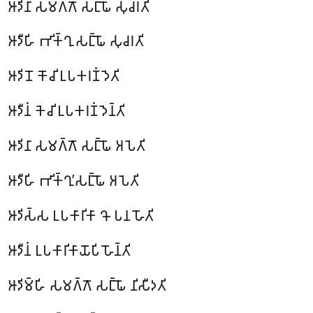
𑀆𑀤𑀺𑀦𑀸 𑀲𑀫𑀕𑁆𑀕𑁄 𑀲𑀗𑁆𑀖𑁄 𑀲𑀼𑀘𑀭𑀢𑀺
𑀆𑀤𑀻𑀳𑀺 𑀪𑀺𑀓𑁆𑀔𑀼 𑀲𑀗𑁆𑀖𑁄 𑀲𑀼𑀘𑀭𑀢𑀺
𑀆𑀤𑀺𑀦𑁄 𑀓𑁄𑀘𑀺 𑀉𑀧𑀓𑀭𑀡𑀁 𑀤𑁂𑀢𑀺
𑀆𑀤𑀻𑀦𑀁 𑀓𑁂𑀘𑀺 𑀉𑀧𑀓𑀭𑀡𑀁 𑀤𑁂𑀦𑁆𑀢𑀺
𑀆𑀤𑀺𑀦𑀸 𑀲𑀫𑀕𑁆𑀕𑁄 𑀲𑀗𑁆𑀖𑁄 𑀅𑀧𑁂𑀢𑀺
𑀆𑀤𑀻𑀳𑀺 𑀪𑀺𑀓𑁆𑀔𑀼’𑀲𑀗𑁆𑀖𑁄 𑀅𑀧𑁂𑀢𑀺
𑀆𑀤𑀺𑀲𑁆𑀲
𑀉𑀧𑀓𑀸𑀭𑀺𑀓𑀸 𑀔𑁄 𑀧𑀦 𑀳𑁄𑀢𑀺
𑀆𑀤𑀻𑀦𑀁 𑀉𑀧𑀓𑀸𑀭𑀺𑀓𑀸𑀬𑁄𑀧𑀺 𑀳𑁄𑀦𑁆𑀢𑀺
𑀆𑀤𑀺𑀫𑁆𑀳𑀺 𑀲𑀫𑀕𑁆𑀕𑁄 𑀲𑀗𑁆𑀖𑁄 𑀦𑀺𑀲𑀻𑀤𑀢𑀺