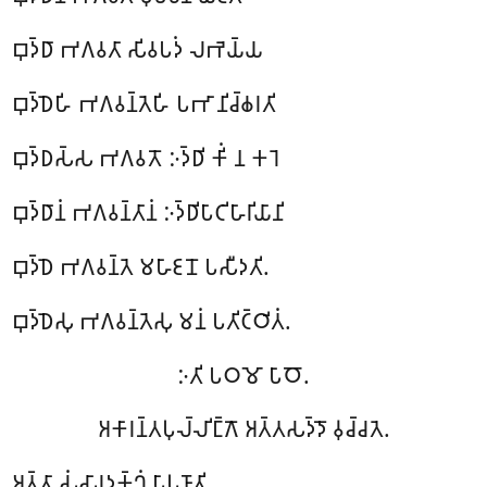
𑀩𑀼𑀤𑁆𑀥𑀸 𑀪𑀕𑀯𑀢𑀸 𑀲𑀺𑀯𑀧𑀤𑀁 𑀮𑀪𑁂𑀬𑁆𑀬
𑀩𑀼𑀤𑁆𑀥𑁂𑀳𑀺 𑀪𑀕𑀯𑀦𑁆𑀢𑁂𑀳𑀺 𑀧𑀪𑀸 𑀦𑀺𑀘𑁆𑀙𑀭𑀢𑀺
𑀩𑀼𑀤𑁆𑀥𑀲𑁆𑀲 𑀪𑀕𑀯𑀢𑁄 𑀇𑀤𑁆𑀥𑀺 𑀓𑀺𑀁 𑀦 𑀓𑀭𑁂
𑀩𑀼𑀤𑁆𑀥𑀸𑀦𑀁 𑀪𑀕𑀯𑀦𑁆𑀢𑀸𑀦𑀁 𑀇𑀤𑁆𑀥𑀺𑀧𑀸𑀝𑀺𑀳𑀸𑀭𑀺𑀬𑀸𑀦𑀺
𑀩𑀼𑀤𑁆𑀥𑁂 𑀪𑀕𑀯𑀦𑁆𑀢𑁂 𑀫𑀳𑀸𑀚𑀦𑁄 𑀧𑀲𑀻𑀤𑀢𑀺.
𑀩𑀼𑀤𑁆𑀥𑁂𑀲𑀼 𑀪𑀕𑀯𑀦𑁆𑀢𑁂𑀲𑀼 𑀫𑀦𑀁 𑀧𑀢𑀺𑀝𑁆𑀞𑀺𑀢𑀁.
𑀇𑀢𑀺 𑀧𑀞𑀫𑁄 𑀧𑀸𑀞𑁄.
𑀅𑀓𑀸𑀭𑀦𑁆𑀢𑀧𑀼𑀮𑁆𑀮𑀺𑀗𑁆𑀕𑁄 𑀅𑀢𑁆𑀢𑀲𑀤𑁆𑀤𑁄 𑀯𑀼𑀘𑁆𑀘𑀢𑁂.
𑀅𑀢𑁆𑀢𑀸 𑀲𑀁𑀲𑀸𑀭𑀤𑀼𑀓𑁆𑀔𑀁 𑀧𑀸𑀧𑀼𑀡𑀸𑀢𑀺