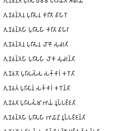
𑀕𑀼𑀡𑀯𑀦𑁆𑀢𑁂 𑀧𑀼𑀭𑀺𑀲𑁂 𑀥𑀫𑁆𑀫𑀁 𑀧𑀸𑀞𑀬𑀢𑀺 𑀆𑀘𑀭𑀺𑀬𑁄
𑀕𑀼𑀡𑀯𑀦𑁆𑀢𑁂𑀦 𑀧𑀼𑀭𑀺𑀲𑁂𑀦 𑀓𑀸𑀭𑀺𑀢𑁄 𑀯𑀺𑀳𑀸𑀭𑁄
𑀕𑀼𑀡𑀯𑀦𑁆𑀢𑁂𑀳𑀺 𑀧𑀼𑀭𑀺𑀲𑁂𑀳𑀺 𑀓𑀸𑀭𑀺𑀢𑀸 𑀯𑀺𑀳𑀸𑀭𑀸
𑀕𑀼𑀡𑀯𑀦𑁆𑀢𑁂𑀦 𑀧𑀼𑀭𑀺𑀲𑁂𑀦 𑀮𑁄𑀓𑁄 𑀲𑀼𑀘𑀭𑀢𑀺
𑀕𑀼𑀡𑀯𑀦𑁆𑀢𑁂𑀳𑀺 𑀧𑀼𑀭𑀺𑀲𑁂𑀳𑀺 𑀮𑁄𑀓𑀸 𑀲𑀼𑀘𑀭𑀦𑁆𑀢𑀺
𑀕𑀼𑀡𑀯𑀢𑁄 𑀧𑀼𑀭𑀺𑀲𑀲𑁆𑀲 𑀲𑀓𑁆𑀓𑀸𑀭𑀁 𑀓𑀭𑁄𑀢𑀺
𑀕𑀼𑀡𑀯𑀢𑀁 𑀧𑀼𑀭𑀺𑀲𑀸𑀦𑀁 𑀲𑀓𑁆𑀓𑀸𑀭𑀁 𑀓𑀭𑁄𑀦𑁆𑀢𑀺
𑀕𑀼𑀡𑀯𑀢𑀸 𑀧𑀼𑀭𑀺𑀲𑀲𑁆𑀫𑀸 𑀪𑀬𑀁 𑀦𑀽𑀧𑁆𑀧𑀚𑁆𑀚𑀢𑀺
𑀕𑀼𑀡𑀯𑀦𑁆𑀢𑁂𑀳𑀺 𑀧𑀼𑀭𑀺𑀲𑁂𑀳𑀺 𑀪𑀬𑀸𑀦𑀺 𑀦𑀽𑀧𑁆𑀧𑀚𑁆𑀚𑀦𑁆𑀢𑀺