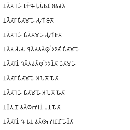
𑀦𑀢𑁆𑀢𑀸𑀭𑁂𑀳𑀺 𑀭𑀼𑀓𑁆𑀔𑁄 𑀧𑀼𑀧𑁆𑀨𑀸𑀦𑀺 𑀅𑀯𑀘𑀺𑀢𑁄
𑀦𑀢𑁆𑀢𑀸𑀭𑀸 𑀧𑀺𑀢𑀸𑀫𑀳𑁄 𑀲𑀼𑀔𑀻 𑀚𑀸𑀢𑁄
𑀦𑀢𑁆𑀢𑀸𑀭𑁂𑀳𑀺 𑀧𑀺𑀢𑁆𑀢𑀸𑀫𑀳𑀸 𑀲𑀼𑀔𑀻𑀚𑀸𑀢𑀸
𑀦𑀢𑁆𑀢𑀼𑀲𑁆𑀲 𑀔𑁂𑀢𑁆𑀢𑀯𑀢𑁆𑀣𑀼𑀁 𑀤𑀤𑀸𑀢𑀺 𑀧𑀺𑀢𑀸𑀫𑀳𑁄
𑀦𑀢𑁆𑀢𑀸𑀭𑀸𑀦𑀁 𑀔𑁂𑀢𑁆𑀢𑀯𑀢𑁆𑀣𑀼𑀁 𑀤𑀤𑀦𑁆𑀢𑀺 𑀧𑀺𑀢𑀸𑀫𑀳𑀸
𑀦𑀢𑁆𑀢𑀸𑀭𑀸 𑀧𑀺𑀢𑀸𑀫𑀳𑁄 𑀅𑀧𑁂𑀢𑁄 𑀳𑁄𑀢𑀺
𑀦𑀢𑁆𑀢𑀸𑀭𑁂𑀳𑀺 𑀧𑀺𑀢𑀸𑀫𑀳𑁄 𑀅𑀧𑁂𑀢𑁄 𑀳𑁄𑀢𑀺
𑀦𑀦𑁆𑀢𑀼𑀦𑁄 𑀯𑀢𑁆𑀣𑀸𑀪𑀭𑀦𑀁 𑀧𑀦 𑀳𑁄𑀢𑀺
𑀦𑀢𑁆𑀢𑀸𑀭𑀸𑀦𑀁 𑀔𑁄 𑀧𑀦 𑀯𑀢𑁆𑀣𑀸𑀪𑀭𑀦𑀸𑀦𑀺 𑀳𑁄𑀦𑁆𑀢𑀺