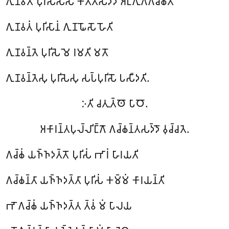
𑀕𑀼𑀡𑀯𑀢𑁄 𑀧𑀼𑀭𑀺𑀲𑀲𑁆𑀲 𑀓𑀺𑀢𑁆𑀢𑀺𑀲𑀤𑁆𑀤𑁄 𑀅𑀗𑁆𑀕𑀼𑀕𑁆𑀕𑀘𑁆𑀙𑀢𑀺
𑀕𑀼𑀡𑀯𑀢𑀁 𑀧𑀼𑀭𑀺𑀲𑀸𑀦𑀁 𑀕𑀼𑀡𑀖𑁄𑀲𑁄 𑀳𑁄𑀢𑀺
𑀕𑀼𑀡𑀯𑀦𑁆𑀢𑁂 𑀧𑀼𑀭𑀺𑀲𑁂 𑀫𑁂 𑀭𑀫𑀢𑀺 𑀫𑀢𑁄
𑀕𑀼𑀡𑀯𑀦𑁆𑀢𑁂𑀲𑀼 𑀧𑀼𑀭𑀺𑀲𑁂𑀲𑀼 𑀲𑀧𑁆𑀧𑀼𑀭𑀺𑀲𑁄 𑀧𑀲𑀻𑀤𑀢𑀺.
𑀇𑀢𑀺 𑀘𑀢𑀼𑀢𑁆𑀣𑁄 𑀧𑀸𑀞𑁄.
𑀅𑀓𑀸𑀭𑀦𑁆𑀢𑀧𑀼𑀮𑁆𑀮𑀺𑀗𑁆𑀕𑁄 𑀕𑀘𑁆𑀙𑀦𑁆𑀢𑀲𑀤𑁆𑀤𑁄 𑀯𑀼𑀘𑁆𑀘𑀢𑁂.
𑀕𑀘𑁆𑀙𑀁 𑀬𑀜𑁆𑀜𑀤𑀢𑁆𑀢𑁄 𑀧𑀼𑀭𑀺𑀲𑀁 𑀪𑀸𑀭𑀁 𑀳𑀸𑀭𑀬𑀢𑀺
𑀕𑀘𑁆𑀙𑀦𑁆𑀢𑀸 𑀬𑀜𑁆𑀜𑀤𑀢𑁆𑀢𑀸 𑀧𑀼𑀭𑀺𑀲𑀁 𑀓𑀫𑁆𑀫𑀁 𑀓𑀸𑀭𑀬𑀦𑁆𑀢𑀺
𑀪𑁄 𑀕𑀘𑁆𑀙𑀁 𑀬𑀜𑁆𑀜𑀤𑀢𑁆𑀢 𑀢𑁆𑀯𑀁 𑀫𑀁 𑀧𑀸𑀮𑀬