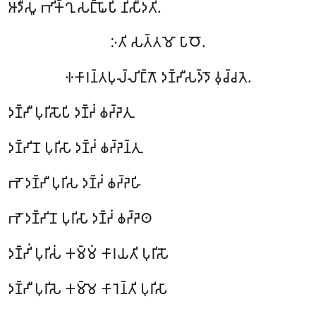
𑀆𑀤𑀻𑀲𑀽 𑀪𑀺𑀓𑁆𑀔𑀼 𑀲𑀗𑁆𑀖𑁄𑀧𑀺 𑀦𑀺𑀲𑀻𑀤𑀢𑀺.
𑀇𑀢𑀺 𑀲𑀢𑁆𑀢𑀫𑁄 𑀧𑀸𑀞𑁄.
𑀈𑀓𑀸𑀭𑀦𑁆𑀢𑀧𑀼𑀮𑁆𑀮𑀺𑀗𑁆𑀕𑁄 𑀤𑀡𑁆𑀟𑀻𑀲𑀤𑁆𑀤𑁄 𑀯𑀼𑀘𑁆𑀘𑀢𑁂.
𑀤𑀡𑁆𑀟𑀻 𑀧𑀼𑀭𑀺𑀲𑁄𑀧𑀺 𑀤𑀡𑁆𑀟𑀁 𑀙𑀟𑁆𑀟𑁂𑀢𑀼
𑀤𑀡𑁆𑀟𑀺𑀦𑁄 𑀧𑀼𑀭𑀺𑀲𑀸 𑀤𑀡𑁆𑀟𑀁 𑀙𑀟𑁆𑀟𑁂𑀦𑁆𑀢𑀼
𑀪𑁄 𑀤𑀡𑁆𑀟𑀻 𑀧𑀼𑀭𑀺𑀲 𑀤𑀡𑁆𑀟𑀁 𑀙𑀟𑁆𑀟𑁂𑀳𑀺
𑀪𑁄 𑀤𑀡𑁆𑀟𑀺𑀦𑁄 𑀧𑀼𑀭𑀺𑀲𑀸 𑀤𑀡𑁆𑀟𑀁 𑀙𑀟𑁆𑀟𑁂𑀣
𑀤𑀡𑁆𑀟𑀺𑀁 𑀧𑀼𑀭𑀺𑀲𑀁 𑀓𑀫𑁆𑀫𑀁 𑀓𑀸𑀭𑀬𑀢𑀺 𑀧𑀼𑀭𑀺𑀲𑁄
𑀤𑀡𑁆𑀟𑀻 𑀧𑀼𑀭𑀺𑀲𑁂 𑀓𑀫𑁆𑀫𑁂 𑀓𑀸𑀭𑁂𑀦𑁆𑀢𑀺 𑀧𑀼𑀭𑀺𑀲𑀸