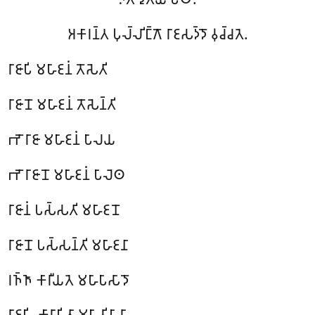
𑀅𑀓𑀸𑀭𑀦𑁆𑀢 𑀧𑀼𑀮𑁆𑀮𑀺𑀗𑁆𑀕𑁄 𑀭𑀸𑀚𑀲𑀤𑁆𑀤𑁄 𑀯𑀼𑀘𑁆𑀘𑀢𑁂.
𑀭𑀸𑀚𑀸𑀧𑀺 𑀫𑀳𑀸𑀚𑀦𑀁 𑀢𑁄𑀲𑁂𑀢𑀺
𑀭𑀸𑀚𑀸𑀦𑁄 𑀫𑀳𑀸𑀚𑀦𑀁 𑀢𑁄𑀲𑁂𑀦𑁆𑀢𑀺
𑀪𑁄 𑀭𑀸𑀚𑀸 𑀫𑀳𑀸𑀚𑀦𑀁 𑀧𑀸𑀮𑀬
𑀪𑁄 𑀭𑀸𑀚𑀸𑀦𑁄 𑀫𑀳𑀸𑀚𑀦𑀁 𑀧𑀸𑀮𑁂𑀣
𑀭𑀸𑀚𑀸𑀦𑀁 𑀧𑀲𑁆𑀲𑀢𑀺 𑀫𑀳𑀸𑀚𑀦𑁄
𑀭𑀸𑀚𑀸𑀦𑁄 𑀧𑀲𑁆𑀲𑀦𑁆𑀢𑀺 𑀫𑀳𑀸𑀚𑀦𑀸
𑀭𑀜𑁆𑀜𑀸 𑀓𑀸𑀭𑀻𑀬𑀢𑁂 𑀫𑀳𑀸𑀧𑀸𑀲𑀸𑀤𑁄
𑀭𑀸𑀚𑀽𑀳𑀺 𑀓𑀸𑀭𑀸𑀧𑀺𑀢𑀸 𑀫𑀳𑀸𑀯𑀺𑀳𑀸𑀭𑀸