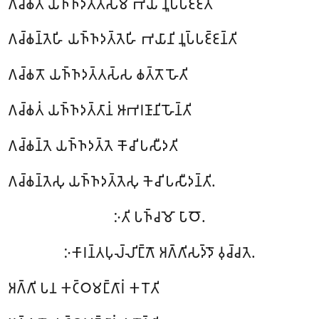
𑀕𑀘𑁆𑀙𑀢𑀸 𑀬𑀜𑁆𑀜𑀤𑀢𑁆𑀢𑀲𑁆𑀫𑀸 𑀪𑀬𑀁 𑀦𑀽𑀧𑁆𑀧𑀚𑁆𑀚𑀢𑀺
𑀕𑀘𑁆𑀙𑀦𑁆𑀢𑁂𑀳𑀺 𑀬𑀜𑁆𑀜𑀤𑀢𑁆𑀢𑁂𑀳𑀺 𑀪𑀬𑀸𑀦𑀺 𑀦𑀽𑀧𑁆𑀧𑀚𑁆𑀚𑀦𑁆𑀢𑀺
𑀕𑀘𑁆𑀙𑀢𑁄 𑀬𑀜𑁆𑀜𑀤𑀢𑁆𑀢𑀲𑁆𑀲 𑀙𑀢𑁆𑀢𑁄 𑀳𑁄𑀢𑀺
𑀕𑀘𑁆𑀙𑀢𑀁 𑀬𑀜𑁆𑀜𑀤𑀢𑁆𑀢𑀸𑀦𑀁 𑀆𑀪𑀭𑀡𑀸𑀦𑀺 𑀳𑁄𑀦𑁆𑀢𑀺
𑀕𑀘𑁆𑀙𑀦𑁆𑀢𑁂 𑀬𑀜𑁆𑀜𑀤𑀢𑁆𑀢𑁂 𑀓𑁄𑀘𑀺 𑀧𑀲𑀻𑀤𑀢𑀺
𑀕𑀘𑁆𑀙𑀦𑁆𑀢𑁂𑀲𑀼 𑀬𑀜𑁆𑀜𑀤𑀢𑁆𑀢𑁂𑀲𑀼 𑀓𑁂𑀘𑀺 𑀧𑀲𑀻𑀤𑀦𑁆𑀢𑀺.
𑀇𑀢𑀺
𑀧𑀜𑁆𑀘𑀫𑁄 𑀧𑀸𑀞𑁄.
𑀇𑀓𑀸𑀭𑀦𑁆𑀢𑀧𑀼𑀮𑁆𑀮𑀺𑀗𑁆𑀕𑁄 𑀅𑀕𑁆𑀕𑀺𑀲𑀤𑁆𑀤𑁄 𑀯𑀼𑀘𑁆𑀘𑀢𑁂.
𑀅𑀕𑁆𑀕𑀺 𑀧𑀦 𑀓𑀝𑁆𑀞𑀫𑀗𑁆𑀕𑀸𑀭𑀁 𑀓𑀭𑁄𑀢𑀺