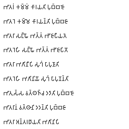
𑀪𑀸𑀢𑀭𑀁 𑀓𑀫𑁆𑀫𑀁 𑀓𑀸𑀭𑀬𑀢𑀺 𑀧𑀼𑀩𑁆𑀩𑀚𑁄
𑀪𑀸𑀢𑀭𑁂 𑀓𑀫𑁆𑀫𑁂 𑀓𑀸𑀭𑀬𑀦𑁆𑀢𑀺 𑀧𑀼𑀩𑁆𑀩𑀚𑀸
𑀪𑀸𑀢𑀭𑀸 𑀲𑀗𑁆𑀖𑁄 𑀪𑀢𑁆𑀢𑀁 𑀪𑁄𑀚𑀸𑀧𑀻𑀬𑀢𑁂
𑀪𑀸𑀢𑀭𑁂𑀳𑀺 𑀲𑀗𑁆𑀖𑁄 𑀪𑀢𑁆𑀢𑀁 𑀪𑁄𑀚𑀸𑀧𑀺𑀢𑁄
𑀪𑀸𑀢𑀭𑀸 𑀪𑀕𑀺𑀦𑀻𑀧𑀺 𑀲𑀼𑀔𑀁 𑀧𑀸𑀧𑀼𑀡𑀸𑀢𑀺
𑀪𑀸𑀢𑀭𑁂𑀳𑀺 𑀪𑀕𑀺𑀦𑀺𑀬𑁄 𑀲𑀼𑀔𑀁 𑀧𑀸𑀧𑀼𑀡𑀦𑁆𑀢𑀺
𑀪𑀸𑀢𑀼𑀲𑁆𑀲 𑀯𑀢𑁆𑀣𑀜𑁆𑀘 𑀤𑀤𑀸𑀢𑀺 𑀧𑀼𑀩𑁆𑀩𑀚𑁄
𑀪𑀸𑀢𑀭𑀸𑀦𑀁 𑀯𑀢𑁆𑀣𑀸𑀦𑀺 𑀤𑀤𑀦𑁆𑀢𑀺 𑀧𑀼𑀩𑁆𑀩𑀚𑀸
𑀪𑀸𑀢𑀭𑀸 𑀅𑀦𑁆𑀢𑀭𑀥𑀸𑀬𑀢𑀺 𑀪𑀕𑀺𑀦𑀺𑀧𑀺