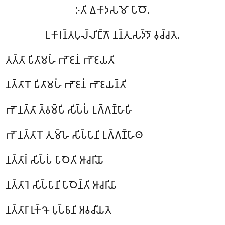
𑀇𑀢𑀺 𑀏𑀓𑀸𑀤𑀲𑀫𑁄 𑀧𑀸𑀞𑁄.
𑀉𑀓𑀸𑀭𑀦𑁆𑀢𑀧𑀼𑀮𑁆𑀮𑀺𑀗𑁆𑀕𑁄 𑀦𑀦𑁆𑀢𑀼𑀲𑀤𑁆𑀤𑁄 𑀯𑀼𑀘𑁆𑀘𑀢𑁂.
𑀢𑀢𑁆𑀢𑀸 𑀧𑀺𑀢𑀸𑀫𑀳𑀁 𑀪𑁄𑀚𑀦𑀁 𑀪𑁄𑀚𑀬𑀢𑀺
𑀦𑀢𑁆𑀢𑀸𑀭𑁄 𑀧𑀺𑀢𑀸𑀫𑀳𑀁 𑀪𑁄𑀚𑀦𑀁 𑀪𑁄𑀚𑀬𑀦𑁆𑀢𑀺
𑀪𑁄 𑀦𑀢𑁆𑀢𑀸 𑀢𑁆𑀯𑀫𑁆𑀧𑀺 𑀲𑀺𑀧𑁆𑀧𑀁 𑀉𑀕𑁆𑀕𑀡𑁆𑀳𑀸𑀳𑀺
𑀪𑁄 𑀦𑀢𑁆𑀢𑀸𑀭𑁄 𑀢𑀼𑀫𑁆𑀳𑁂 𑀲𑀺𑀧𑁆𑀧𑀸𑀦𑀺 𑀉𑀕𑁆𑀕𑀡𑁆𑀳𑀸𑀣
𑀦𑀢𑁆𑀢𑀸𑀭𑀁 𑀲𑀺𑀧𑁆𑀧𑀁 𑀧𑀸𑀞𑁂𑀢𑀺 𑀆𑀘𑀭𑀺𑀬𑁄
𑀦𑀢𑁆𑀢𑀸𑀭𑁂 𑀲𑀺𑀧𑁆𑀧𑀸𑀦𑀺 𑀧𑀸𑀞𑁂𑀦𑁆𑀢𑀺 𑀆𑀘𑀭𑀺𑀬𑀸
𑀦𑀢𑁆𑀢𑀸𑀭𑀸 𑀭𑀼𑀓𑁆𑀔𑁄 𑀧𑀼𑀧𑁆𑀨𑀸𑀦𑀺 𑀅𑀯𑀘𑀻𑀬𑀢𑁂