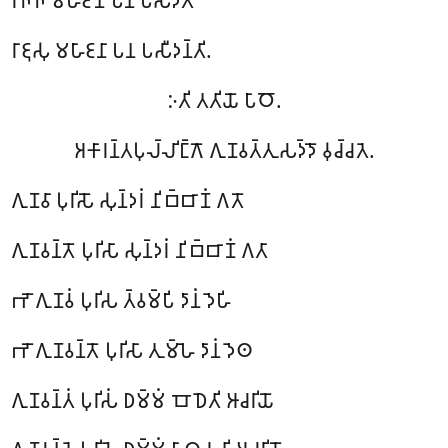
𑀭𑀜𑁆𑀜𑁂 𑀫𑀳𑀸𑀚𑀦𑁄 𑀧𑀦 𑀧𑀲𑀻𑀤𑀢𑀺
𑀭𑀸𑀚𑀼𑀲𑀼 𑀫𑀳𑀸𑀚𑀦𑀸 𑀧𑀦 𑀧𑀲𑀻𑀤𑀦𑁆𑀢𑀺.
𑀇𑀢𑀺 𑀢𑀢𑀺𑀬𑁄 𑀧𑀸𑀞𑁄.
𑀅𑀓𑀸𑀭𑀦𑁆𑀢𑀧𑀼𑀮𑁆𑀮𑀺𑀗𑁆𑀕𑁄 𑀕𑀼𑀡𑀯𑀢𑁆𑀢𑀼𑀲𑀤𑁆𑀤𑁄 𑀯𑀼𑀘𑁆𑀘𑀢𑁂.
𑀕𑀼𑀡𑀯𑀸 𑀧𑀼𑀭𑀺𑀲𑁄 𑀲𑀼𑀦𑁆𑀤𑀭𑀁 𑀦𑀺𑀩𑁆𑀩𑀸𑀡𑀁 𑀕𑀢𑁄
𑀕𑀼𑀡𑀯𑀦𑁆𑀢𑁄
𑀧𑀼𑀭𑀺𑀲𑀸 𑀲𑀼𑀦𑁆𑀤𑀭𑀁 𑀦𑀺𑀩𑁆𑀩𑀸𑀡𑀁 𑀕𑀢𑀸
𑀪𑁄 𑀕𑀼𑀡𑀯𑀁 𑀧𑀼𑀭𑀺𑀲 𑀢𑁆𑀯𑀫𑁆𑀧𑀺 𑀤𑀸𑀦𑀁 𑀤𑁂𑀳𑀺
𑀪𑁄 𑀕𑀼𑀡𑀯𑀦𑁆𑀢𑁄 𑀧𑀼𑀭𑀺𑀲𑀸 𑀢𑀼𑀫𑁆𑀳𑁂 𑀤𑀸𑀦𑀁 𑀤𑁂𑀣
𑀕𑀼𑀡𑀯𑀦𑁆𑀢𑀁 𑀧𑀼𑀭𑀺𑀲𑀁 𑀥𑀫𑁆𑀫𑀁 𑀩𑁄𑀥𑁂𑀢𑀺 𑀆𑀘𑀭𑀺𑀬𑁄