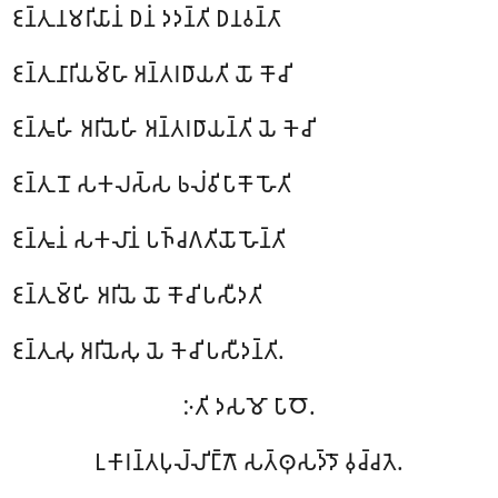
𑀚𑀦𑁆𑀢𑀼𑀦𑀫𑀭𑀺𑀬𑀸𑀦𑀁 𑀥𑀦𑀁 𑀤𑀤𑀦𑁆𑀢𑀺 𑀥𑀦𑀯𑀦𑁆𑀢𑀸
𑀚𑀦𑁆𑀢𑀼𑀦𑀸𑀭𑀺𑀬𑀫𑁆𑀳𑀸 𑀅𑀦𑁆𑀢𑀭𑀥𑀸𑀬𑀢𑀺 𑀬𑁄 𑀓𑁄𑀘𑀺
𑀚𑀦𑁆𑀢𑀽𑀳𑀺 𑀅𑀭𑀺𑀬𑁂𑀳𑀺 𑀅𑀦𑁆𑀢𑀭𑀥𑀸𑀬𑀦𑁆𑀢𑀺 𑀬𑁂 𑀓𑁂𑀘𑀺
𑀚𑀦𑁆𑀢𑀼𑀦𑁄 𑀲𑀓𑀮𑀲𑁆𑀲 𑀨𑀮𑀁𑀯𑀺𑀧𑀸𑀓𑁄 𑀳𑁄𑀢𑀺
𑀚𑀦𑁆𑀢𑀽𑀦𑀁 𑀲𑀓𑀮𑀸𑀦𑀁 𑀧𑀜𑁆𑀘𑀕𑀢𑀺𑀬𑁄 𑀳𑁄𑀦𑁆𑀢𑀺
𑀚𑀦𑁆𑀢𑀼𑀫𑁆𑀳𑀺 𑀅𑀭𑀺𑀬𑁂 𑀬𑁄 𑀓𑁄𑀘𑀺 𑀧𑀲𑀻𑀤𑀢𑀺
𑀚𑀦𑁆𑀢𑀼𑀲𑀼 𑀅𑀭𑀺𑀬𑁂𑀲𑀼 𑀬𑁂 𑀓𑁂𑀘𑀺 𑀧𑀲𑀻𑀤𑀦𑁆𑀢𑀺.
𑀇𑀢𑀺 𑀤𑀲𑀫𑁄 𑀧𑀸𑀞𑁄.
𑀉𑀓𑀸𑀭𑀦𑁆𑀢𑀧𑀼𑀮𑁆𑀮𑀺𑀗𑁆𑀕𑁄 𑀲𑀢𑁆𑀣𑀼𑀲𑀤𑁆𑀤𑁄 𑀯𑀼𑀘𑁆𑀘𑀢𑁂.