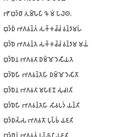
𑀪𑁄 𑀩𑀼𑀤𑁆𑀥𑀸 𑀢𑀼𑀫𑁆𑀳𑁂𑀧𑀺 𑀔𑁄 𑀫𑀁 𑀧𑀸𑀮𑁂𑀣.
𑀩𑀼𑀤𑁆𑀥𑀁 𑀪𑀕𑀯𑀦𑁆𑀢𑀁 𑀲𑀓𑁆𑀓𑀘𑁆𑀘𑀁 𑀯𑀦𑁆𑀤𑀸𑀫𑀳𑀁
𑀩𑀼𑀤𑁆𑀥𑁂 𑀪𑀕𑀯𑀦𑁆𑀢𑁂 𑀲𑀓𑁆𑀓𑀘𑁆𑀘𑀁 𑀯𑀦𑁆𑀤𑀸𑀫 𑀫𑀬𑀁
𑀩𑀼𑀤𑁆𑀥𑁂𑀦 𑀪𑀕𑀯𑀢𑀸 𑀥𑀫𑁆𑀫𑁄 𑀤𑁂𑀲𑀻𑀬𑀢𑁂
𑀩𑀼𑀤𑁆𑀥𑁂𑀳𑀺 𑀪𑀕𑀯𑀦𑁆𑀢𑁂𑀳𑀺 𑀥𑀫𑁆𑀫𑁄 𑀤𑁂𑀲𑀺𑀢𑁄
𑀩𑀼𑀤𑁆𑀥𑁂𑀦 𑀪𑀕𑀯𑀢𑀸 𑀫𑀳𑀸𑀚𑀦𑁄 𑀲𑀼𑀘𑀭𑀢𑀺
𑀩𑀼𑀤𑁆𑀥𑁂𑀳𑀺 𑀪𑀕𑀯𑀦𑁆𑀢𑁂𑀳𑀺 𑀲𑀺𑀯𑀧𑀤𑀁 𑀬𑀦𑁆𑀢𑀺
𑀩𑀼𑀤𑁆𑀥𑀲𑁆𑀲 𑀪𑀕𑀯𑀢𑁄 𑀧𑀼𑀧𑁆𑀨𑀁 𑀬𑀚𑀢𑀺
𑀩𑀼𑀤𑁆𑀥𑀸𑀦𑀁 𑀪𑀕𑀯𑀢𑀁 𑀧𑀼𑀧𑁆𑀨𑀸𑀦𑀺 𑀬𑀚𑀢𑀺