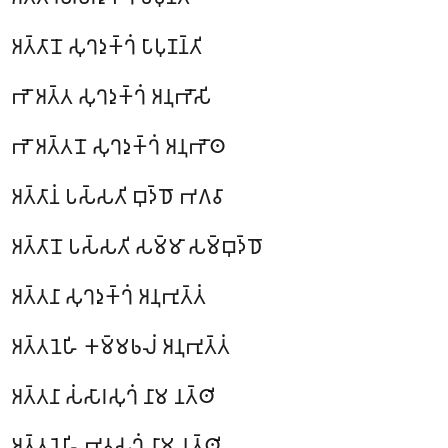
𑀅𑀢𑁆𑀢𑀸𑀦𑁄 𑀲𑀼𑀔𑀤𑀼𑀓𑁆𑀔𑀁 𑀧𑀸𑀧𑀼𑀡𑀦𑁆𑀢𑀺
𑀪𑁄 𑀅𑀢𑁆𑀢 𑀲𑀼𑀔𑀤𑀼𑀓𑁆𑀔𑀁 𑀅𑀦𑀼𑀪𑁄𑀲𑀺
𑀪𑁄 𑀅𑀢𑁆𑀢𑀦𑁄 𑀲𑀼𑀔𑀤𑀼𑀓𑁆𑀔𑀁 𑀅𑀦𑀼𑀪𑁄𑀣
𑀅𑀢𑁆𑀢𑀸𑀦𑀁 𑀧𑀲𑁆𑀲𑀢𑀺 𑀩𑀼𑀤𑁆𑀥𑁄 𑀪𑀕𑀯𑀸
𑀅𑀢𑁆𑀢𑀸𑀦𑁄
𑀧𑀲𑁆𑀲𑀢𑀺 𑀲𑀫𑁆𑀫𑀸 𑀲𑀫𑁆𑀩𑀼𑀤𑁆𑀥𑁄
𑀅𑀢𑁆𑀢𑀦𑀸 𑀲𑀼𑀔𑀤𑀼𑀓𑁆𑀔𑀁 𑀅𑀦𑀼𑀪𑀼𑀢𑁆𑀢𑀁
𑀅𑀢𑁆𑀢𑀦𑁂𑀳𑀺 𑀓𑀫𑁆𑀫𑀨𑀮𑀁 𑀅𑀦𑀼𑀪𑀼𑀢𑁆𑀢𑀁
𑀅𑀢𑁆𑀢𑀦𑀸 𑀲𑀁𑀲𑀸𑀭𑀲𑀼𑀔𑀁 𑀦𑀸𑀫 𑀦𑀢𑁆𑀣𑀺
𑀅𑀢𑁆𑀢𑀦𑁂𑀳𑀺 𑀪𑀯𑀲𑀼𑀔𑀁 𑀦𑀸𑀫 𑀦𑀢𑁆𑀣𑀺