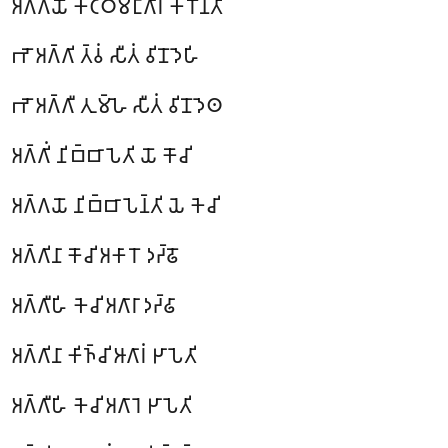
𑀅𑀕𑁆𑀕𑀬𑁄 𑀓𑀝𑁆𑀞𑀫𑀗𑁆𑀕𑀸𑀭𑀁 𑀓𑀭𑁄𑀦𑁆𑀢𑀺
𑀪𑁄 𑀅𑀕𑁆𑀕𑀺 𑀢𑁆𑀯𑀁 𑀲𑀻𑀢𑀁 𑀯𑀺𑀦𑁄𑀤𑁂𑀳𑀺
𑀪𑁄 𑀅𑀕𑁆𑀕𑀻 𑀢𑀼𑀫𑁆𑀳𑁂 𑀲𑀻𑀢𑀁 𑀯𑀺𑀦𑁄𑀤𑁂𑀣
𑀅𑀕𑁆𑀕𑀺𑀁 𑀦𑀺𑀩𑁆𑀩𑀸𑀧𑁂𑀢𑀺 𑀬𑁄 𑀓𑁄𑀘𑀺
𑀅𑀕𑁆𑀕𑀬𑁄 𑀦𑀺𑀩𑁆𑀩𑀸𑀧𑁂𑀦𑁆𑀢𑀺 𑀬𑁂 𑀓𑁂𑀘𑀺
𑀅𑀕𑁆𑀕𑀺𑀦𑀸 𑀓𑁄𑀘𑀺 𑀅𑀓𑀸𑀭𑁄 𑀤𑀟𑁆𑀠𑁄
𑀅𑀕𑁆𑀕𑀻𑀳𑀺 𑀓𑁂𑀘𑀺 𑀅𑀕𑀸𑀭𑀸 𑀤𑀟𑁆𑀠𑀸
𑀅𑀕𑁆𑀕𑀺𑀦𑀸 𑀓𑀺𑀜𑁆𑀘𑀺 𑀆𑀕𑀸𑀭𑀁 𑀛𑀸𑀧𑁂𑀢𑀺
𑀅𑀕𑁆𑀕𑀻𑀳𑀺 𑀓𑁂𑀘𑀺 𑀅𑀕𑀸𑀭𑁂 𑀛𑀸𑀧𑁂𑀢𑀺