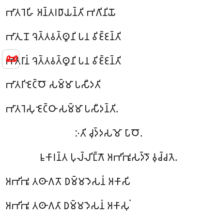
𑀪𑀸𑀢𑀭𑁂𑀳𑀺 𑀅𑀦𑁆𑀢𑀭𑀥𑀸𑀬𑀦𑁆𑀢𑀺 𑀪𑀕𑀺𑀦𑀺𑀬𑁄
𑀪𑀸𑀢𑀼𑀦𑁄 𑀔𑁂𑀢𑁆𑀢𑀯𑀢𑁆𑀣𑀽𑀦𑀺 𑀧𑀦 𑀯𑀺𑀚𑁆𑀚𑀦𑁆𑀢𑀺
📜
𑀪𑀸𑀢𑀭𑀸𑀦𑀁 𑀔𑁂𑀢𑁆𑀢𑀯𑀢𑁆𑀣𑀽𑀦𑀺 𑀧𑀦 𑀯𑀺𑀚𑁆𑀚𑀦𑁆𑀢𑀺
𑀪𑀸𑀢𑀭𑀺 𑀚𑁂𑀝𑁆𑀞𑁄 𑀲𑀫𑁆𑀫𑀸 𑀧𑀲𑀻𑀤𑀢𑀺
𑀪𑀸𑀢𑀭𑁂𑀲𑀼 𑀚𑁂𑀝𑁆𑀞𑀸 𑀲𑀫𑁆𑀫𑀸 𑀧𑀲𑀻𑀤𑀦𑁆𑀢𑀺.
𑀇𑀢𑀺 𑀘𑀼𑀤𑁆𑀤𑀲𑀫𑁄 𑀧𑀸𑀞𑁄.
𑀊𑀓𑀸𑀭𑀦𑁆𑀢
𑀧𑀼𑀮𑁆𑀮𑀺𑀗𑁆𑀕𑁄 𑀅𑀪𑀺𑀪𑀽𑀲𑀤𑁆𑀤𑁄 𑀯𑀼𑀘𑁆𑀘𑀢𑁂.
𑀅𑀪𑀺𑀪𑀽 𑀢𑀣𑀸𑀕𑀢𑁄 𑀥𑀫𑁆𑀫𑀤𑁂𑀲𑀦𑀁 𑀅𑀓𑀸𑀲𑀺
𑀅𑀪𑀺𑀪𑀽 𑀢𑀣𑀸𑀕𑀢𑀸 𑀥𑀫𑁆𑀫𑀤𑁂𑀲𑀦𑀁 𑀅𑀓𑀸𑀲𑀼𑀁