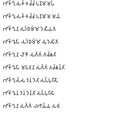
𑀪𑀺𑀓𑁆𑀔𑀼𑀁 𑀲𑀓𑁆𑀓𑀘𑁆𑀘𑀁 𑀧𑀡𑀫𑀸𑀫𑀳𑀁
𑀪𑀺𑀓𑁆𑀔𑀽 𑀲𑀓𑁆𑀓𑀘𑁆𑀘𑀁 𑀧𑀡𑀫𑀸𑀫 𑀫𑀬𑀁
𑀪𑀺𑀓𑁆𑀔𑀼𑀦𑀸 𑀲𑀤𑁆𑀥𑀫𑁆𑀫𑁄 𑀤𑁂𑀲𑀻𑀬𑀢𑁂
𑀪𑀺𑀓𑁆𑀔𑀽𑀳𑀺 𑀲𑀤𑁆𑀥𑀫𑁆𑀫𑁄 𑀲𑀼𑀤𑁂𑀲𑀺𑀢𑁄
𑀪𑀺𑀓𑁆𑀔𑀼𑀦𑀸 𑀮𑁄𑀓𑁄 𑀲𑀕𑁆𑀕𑀁 𑀕𑀘𑁆𑀙𑀢𑀺
𑀪𑀺𑀓𑁆𑀔𑀽𑀳𑀺 𑀫𑀳𑀸𑀚𑀦𑀸 𑀲𑀕𑁆𑀕𑀁 𑀢𑀘𑁆𑀙𑀦𑁆𑀢𑀺
𑀪𑀺𑀓𑁆𑀔𑀼𑀲𑁆𑀲
𑀤𑀸𑀦𑀁 𑀤𑁂𑀢𑀺 𑀲𑀧𑁆𑀧𑀼𑀭𑀺𑀲𑁄
𑀪𑀺𑀓𑁆𑀔𑀽𑀦𑀁 𑀤𑀸𑀦𑀁 𑀤𑁂𑀦𑁆𑀢𑀺 𑀲𑀧𑁆𑀧𑀼𑀭𑀺𑀲𑀸
𑀪𑀺𑀓𑁆𑀔𑀼𑀦𑀸 𑀲𑀕𑁆𑀕𑀁 𑀮𑀪𑁂𑀬𑁆𑀬 𑀲𑀗𑁄