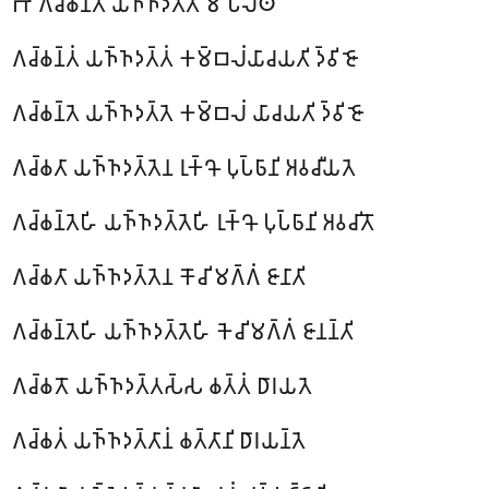
𑀪𑁄 𑀕𑀘𑁆𑀙𑀦𑁆𑀢𑀸 𑀬𑀜𑁆𑀜𑀤𑀢𑁆𑀢𑀸 𑀫𑀁 𑀧𑀸𑀮𑁂𑀣
𑀕𑀘𑁆𑀙𑀦𑁆𑀢𑀁 𑀬𑀜𑁆𑀜𑀤𑀢𑁆𑀢𑀁 𑀓𑀫𑁆𑀩𑀮𑀁𑀬𑀸𑀘𑀬𑀢𑀺 𑀤𑁆𑀯𑀺𑀚𑁄
𑀕𑀘𑁆𑀙𑀦𑁆𑀢𑁂 𑀬𑀜𑁆𑀜𑀤𑀢𑁆𑀢𑁂 𑀓𑀫𑁆𑀩𑀮𑀁 𑀬𑀸𑀘𑀬𑀢𑀺 𑀤𑁆𑀯𑀺𑀚𑁄
𑀕𑀘𑁆𑀙𑀢𑀸 𑀬𑀜𑁆𑀜𑀤𑀢𑁆𑀢𑁂𑀦 𑀭𑀼𑀓𑁆𑀔𑁄 𑀧𑀼𑀧𑁆𑀨𑀸𑀦𑀺 𑀅𑀯𑀘𑀻𑀬𑀢𑁂
𑀕𑀘𑁆𑀙𑀦𑁆𑀢𑁂𑀳𑀺 𑀬𑀜𑁆𑀜𑀤𑀢𑁆𑀢𑁂𑀳𑀺 𑀭𑀼𑀓𑁆𑀔𑁄 𑀧𑀼𑀧𑁆𑀨𑀸𑀦𑀺 𑀅𑀯𑀘𑀺𑀢𑁄
𑀕𑀘𑁆𑀙𑀢𑀸 𑀬𑀜𑁆𑀜𑀤𑀢𑁆𑀢𑁂𑀦 𑀓𑁄𑀘𑀺 𑀫𑀕𑁆𑀕𑀁 𑀚𑀸𑀦𑀸𑀢𑀺
𑀕𑀘𑁆𑀙𑀦𑁆𑀢𑁂𑀳𑀺 𑀬𑀜𑁆𑀜𑀤𑀢𑁆𑀢𑁂𑀳𑀺 𑀓𑁂𑀘𑀺𑀫𑀕𑁆𑀕𑀁 𑀚𑀸𑀦𑀦𑁆𑀢𑀺
𑀕𑀘𑁆𑀙𑀢𑁄 𑀬𑀜𑁆𑀜𑀤𑀢𑁆𑀢𑀲𑁆𑀲 𑀙𑀢𑁆𑀢𑀁 𑀥𑀸𑀭𑀬𑀢𑁂
𑀕𑀘𑁆𑀙𑀢𑀁 𑀬𑀜𑁆𑀜𑀤𑀢𑁆𑀢𑀸𑀦𑀁 𑀙𑀢𑁆𑀢𑀸𑀦𑀺 𑀥𑀸𑀭𑀬𑀦𑁆𑀢𑁂