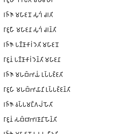
𑀭𑀜𑁆𑀜𑀸 𑀫𑀳𑀸𑀚𑀦𑁄 𑀲𑀼𑀔𑀁 𑀘𑀭𑀢𑀺
𑀭𑀸𑀚𑀽𑀳𑀻 𑀫𑀳𑀸𑀚𑀦𑀸 𑀲𑀼𑀔𑀁 𑀘𑀭𑀦𑁆𑀢𑀺
𑀭𑀜𑁆𑀜𑁄 𑀧𑀡𑁆𑀡𑀸𑀓𑀸𑀭𑀁 𑀤𑁂𑀢𑀺 𑀫𑀳𑀸𑀚𑀦𑁄
𑀭𑀸𑀚𑀽𑀦𑀁 𑀧𑀡𑁆𑀡𑀸𑀓𑀸𑀭𑀁 𑀤𑁂𑀦𑁆𑀢𑀺 𑀫𑀳𑀸𑀚𑀦𑀸
𑀭𑀜𑁆𑀜𑀸 𑀫𑀳𑀩𑁆𑀪𑀬𑀁 𑀉𑀧𑁆𑀧𑀚𑁆𑀚𑀢𑀺
𑀭𑀸𑀚𑀽𑀳𑀺 𑀫𑀳𑀩𑁆𑀪𑀬𑀸𑀦𑀺 𑀉𑀧𑁆𑀧𑀚𑁆𑀚𑀦𑁆𑀢𑀺
𑀭𑀜𑁆𑀜𑁄 𑀯𑀧𑁆𑀧𑀫𑀗𑁆𑀕𑀮𑀁 𑀳𑁄𑀢𑀺
𑀭𑀸𑀚𑀽𑀦𑀁 𑀲𑀩𑁆𑀩𑀸𑀪𑀭𑀡𑀸𑀦𑀺 𑀳𑁄𑀦𑁆𑀢𑀺