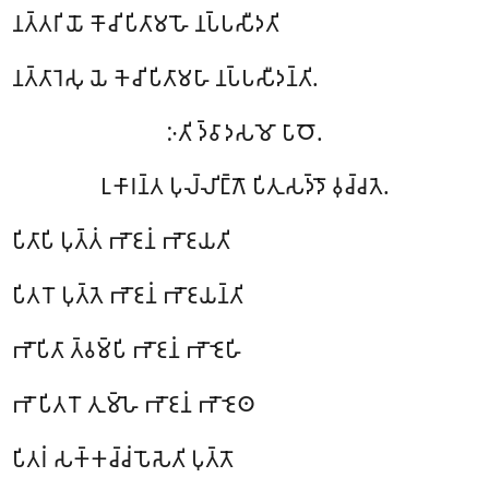
𑀦𑀢𑁆𑀢𑀭𑀺 𑀬𑁄 𑀓𑁄𑀘𑀺 𑀧𑀺𑀢𑀸𑀫𑀳𑁄 𑀦𑀧𑁆𑀧𑀲𑀻𑀤𑀢𑀺
𑀦𑀢𑁆𑀢𑀸𑀭𑁂𑀲𑀼 𑀬𑁂 𑀓𑁂𑀘𑀺 𑀧𑀺𑀢𑀸𑀫𑀳𑀸 𑀦𑀧𑁆𑀧𑀲𑀻𑀤𑀦𑁆𑀢𑀺.
𑀇𑀢𑀺 𑀤𑁆𑀯𑀸𑀤𑀲𑀫𑁄 𑀧𑀸𑀞𑁄.
𑀉𑀓𑀸𑀭𑀦𑁆𑀢 𑀧𑀼𑀮𑁆𑀮𑀺𑀗𑁆𑀕𑁄 𑀧𑀺𑀢𑀼𑀲𑀤𑁆𑀤𑁄 𑀯𑀼𑀘𑁆𑀘𑀢𑁂.
𑀧𑀺𑀢𑀸𑀧𑀺 𑀧𑀼𑀢𑁆𑀢𑀁 𑀪𑁄𑀚𑀦𑀁 𑀪𑁄𑀚𑀬𑀢𑀺
𑀧𑀺𑀢𑀭𑁄 𑀧𑀼𑀢𑁆𑀢𑁂 𑀪𑁄𑀚𑀦𑀁 𑀪𑁄𑀚𑀬𑀦𑁆𑀢𑀺
𑀪𑁄𑀧𑀺𑀢𑀸
𑀢𑁆𑀯𑀫𑁆𑀧𑀺 𑀪𑁄𑀚𑀦𑀁 𑀪𑁄𑀚𑁂𑀳𑀺
𑀪𑁄 𑀧𑀺𑀢𑀭𑁄 𑀢𑀼𑀫𑁆𑀳𑁂 𑀪𑁄𑀚𑀦𑀁 𑀪𑁄𑀚𑁂𑀣
𑀧𑀺𑀢𑀭𑀁 𑀲𑀓𑁆𑀓𑀘𑁆𑀘𑀁 𑀧𑁄𑀲𑁂𑀢𑀺 𑀧𑀼𑀢𑁆𑀢𑁄