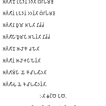
𑀅𑀕𑁆𑀕𑀺𑀦𑁄 𑀉𑀧𑀸𑀤𑀸𑀦𑀁 𑀤𑀤𑀸𑀢𑀺 𑀩𑁆𑀭𑀸𑀳𑁆𑀫𑀡𑁄
𑀅𑀕𑁆𑀕𑀻𑀦𑀁 𑀉𑀧𑀸𑀤𑀸𑀦𑀁 𑀤𑀤𑀦𑁆𑀢𑀺 𑀩𑁆𑀭𑀸𑀳𑁆𑀫𑀡𑀸
𑀅𑀕𑁆𑀕𑀺𑀦𑀸 𑀥𑀽𑀫𑁄 𑀅𑀧𑁂𑀢𑀺 𑀦𑀺𑀘𑁆𑀘𑀁
𑀅𑀕𑁆𑀕𑀻𑀳𑀺’𑀥𑀽𑀫𑀸𑀧𑀺 𑀅𑀧𑁂𑀦𑁆𑀢𑀺 𑀦𑀺𑀘𑁆𑀘𑀁
𑀅𑀕𑁆𑀕𑀺𑀦𑁄 𑀆𑀮𑁄𑀓𑁄 𑀘 𑀳𑁄𑀢𑀺
𑀅𑀕𑁆𑀕𑀻𑀦𑀁 𑀆𑀮𑁄𑀓𑀸𑀧𑀺 𑀳𑁄𑀦𑁆𑀢𑀺
𑀅𑀕𑁆𑀕𑀺𑀫𑁆𑀳𑀺 𑀬𑁄 𑀓𑁄𑀘𑀺 𑀧𑀲𑀻𑀤𑀢𑀺
𑀅𑀕𑁆𑀕𑀻𑀲𑀼 𑀬𑁂 𑀓𑁂𑀘𑀺 𑀧𑀲𑀻𑀤𑀦𑁆𑀢𑀺.
𑀇𑀢𑀺 𑀙𑀝𑁆𑀞𑁄 𑀧𑀸𑀞𑁄.