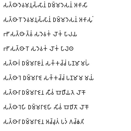
𑀲𑀢𑁆𑀣𑀸 𑀤𑁂𑀯𑀫𑀦𑀼𑀲𑁆𑀲𑀸𑀦𑀁 𑀥𑀫𑁆𑀫𑀤𑁂𑀲𑀦𑀁 𑀅𑀓𑀸𑀲𑀺
𑀲𑀢𑁆𑀣𑀸𑀭𑁄 𑀤𑁂𑀯𑀫𑀦𑀼𑀲𑁆𑀲𑀸𑀦𑀁 𑀥𑀫𑁆𑀫𑀤𑁂𑀲𑀦𑀁 𑀅𑀓𑀸𑀲𑀼𑀁
𑀪𑁄 𑀲𑀢𑁆𑀣𑀸 𑀢𑁆𑀯𑀁 𑀲𑀤𑁂𑀯𑀓𑀁 𑀮𑁄𑀓𑀁 𑀧𑀸𑀮𑀬
𑀪𑁄 𑀲𑀢𑁆𑀣𑀸𑀭𑁄 𑀲𑀤𑁂𑀯𑀓𑀁 𑀮𑁄𑀓𑀁 𑀧𑀸𑀮𑁂𑀣
𑀲𑀢𑁆𑀣𑀸𑀭𑀁 𑀥𑀫𑁆𑀫𑀭𑀸𑀚𑀸𑀦𑀁 𑀲𑀓𑁆𑀓𑀘𑁆𑀘𑀁 𑀧𑀡𑀫𑀸 𑀫𑀳𑀁
𑀲𑀢𑁆𑀣𑀸𑀭𑁂 𑀥𑀫𑁆𑀫𑀭𑀸𑀚𑁂 𑀲𑀓𑁆𑀓𑀘𑁆𑀘𑀁 𑀧𑀡𑀫𑀸𑀫 𑀫𑀬𑀁
𑀲𑀢𑁆𑀣𑀸𑀭𑀸
𑀥𑀫𑁆𑀫𑀭𑀸𑀚𑁂𑀦 𑀲𑀻𑀯𑀁 𑀩𑁄𑀥𑀻𑀬𑀢𑁂 𑀮𑁄𑀓𑁄
𑀲𑀢𑁆𑀣𑀸𑀭𑁂𑀳𑀺 𑀥𑀫𑁆𑀫𑀭𑀸𑀚𑁂𑀳𑀺 𑀲𑀺𑀯𑀁 𑀩𑁄𑀥𑀺𑀢𑁄 𑀮𑁄𑀓𑁄
𑀲𑀢𑁆𑀣𑀸𑀭𑀸 𑀥𑀫𑁆𑀫𑀭𑀸𑀚𑁂𑀦 𑀅𑀘𑁆𑀘𑀼𑀢𑀁 𑀧𑀤𑀁 𑀕𑀘𑁆𑀙𑀢𑀺