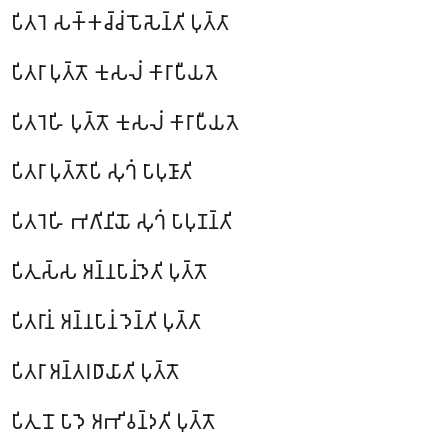
𑀧𑀺𑀢𑀭𑁂 𑀲𑀓𑁆𑀓𑀘𑁆𑀘𑀁 𑀧𑁄𑀲𑁂𑀦𑁆𑀢𑀺 𑀧𑀼𑀢𑁆𑀢𑀸
𑀧𑀺𑀢𑀭𑀸 𑀧𑀼𑀢𑁆𑀢𑁄 𑀓𑀼𑀲𑀮𑀁 𑀓𑀸𑀭𑀸𑀧𑀻𑀬𑀢𑁂
𑀧𑀺𑀢𑀭𑁂𑀳𑀺 𑀧𑀼𑀢𑁆𑀢𑁄 𑀓𑀼𑀲𑀮𑀁 𑀓𑀸𑀭𑀸𑀧𑀻𑀬𑀢𑁂
𑀧𑀺𑀢𑀭𑀸 𑀧𑀼𑀢𑁆𑀢𑁄𑀧𑀺 𑀲𑀼𑀔𑀁 𑀧𑀸𑀧𑀼𑀡𑀸𑀢𑀺
𑀧𑀺𑀢𑀭𑁂𑀳𑀺 𑀪𑀕𑀺𑀦𑀺𑀬𑁄 𑀲𑀼𑀔𑀁 𑀧𑀸𑀧𑀼𑀡𑀦𑁆𑀢𑀺
𑀧𑀺𑀢𑀼𑀲𑁆𑀲 𑀅𑀦𑁆𑀦𑀧𑀸𑀦𑀁𑀤𑁂𑀢𑀺 𑀧𑀼𑀢𑁆𑀢𑁄
𑀧𑀺𑀢𑀭𑀸𑀦𑀁 𑀅𑀦𑁆𑀦𑀧𑀸𑀦𑀁 𑀤𑁂𑀦𑁆𑀢𑀺 𑀧𑀼𑀢𑁆𑀢𑀸
𑀧𑀺𑀢𑀭𑀸 𑀅𑀦𑁆𑀢𑀭𑀥𑀸𑀬𑀸𑀢𑀺 𑀧𑀼𑀢𑁆𑀢𑁄
𑀧𑀺𑀢𑀼𑀦𑁄 𑀧𑀸𑀤𑁂 𑀅𑀪𑀺𑀯𑀦𑁆𑀤𑀢𑀺 𑀧𑀼𑀢𑁆𑀢𑁄