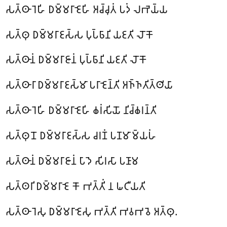
𑀲𑀢𑁆𑀣𑀸𑀭𑁂𑀳𑀺 𑀥𑀫𑁆𑀫𑀭𑀸𑀚𑁂𑀳𑀺 𑀅𑀘𑁆𑀘𑀼𑀢𑀁 𑀧𑀤𑀁 𑀮𑀪𑁂𑀬𑁆𑀬
𑀲𑀢𑁆𑀣𑀼 𑀥𑀫𑁆𑀫𑀭𑀸𑀚𑀲𑁆𑀲 𑀧𑀼𑀧𑁆𑀨𑀸𑀦𑀺 𑀬𑀚𑀢𑀺 𑀮𑁄𑀓𑁄
𑀲𑀢𑁆𑀣𑀸𑀦𑀁 𑀥𑀫𑁆𑀫𑀭𑀸𑀚𑀸𑀦𑀁 𑀧𑀼𑀧𑁆𑀨𑀸𑀦𑀺 𑀬𑀚𑀢𑀺 𑀮𑁄𑀓𑁄
𑀲𑀢𑁆𑀣𑀸𑀭𑀸 𑀥𑀫𑁆𑀫𑀭𑀸𑀚𑀲𑁆𑀫𑀸 𑀧𑀭𑀸𑀚𑁂𑀦𑁆𑀢𑀺 𑀅𑀜𑁆𑀜𑀢𑀺𑀢𑁆𑀣𑀺𑀬𑀸
𑀲𑀢𑁆𑀣𑀸𑀭𑁂𑀳𑀺 𑀥𑀫𑁆𑀫𑀭𑀸𑀚𑁂𑀳𑀺 𑀙𑀭𑀁𑀲𑀺𑀬𑁄 𑀦𑀺𑀘𑁆𑀙𑀭𑀦𑁆𑀢𑀺
𑀲𑀢𑁆𑀣𑀼𑀦𑁄 𑀥𑀫𑁆𑀫𑀭𑀸𑀚𑀲𑁆𑀲 𑀘𑀭𑀡𑀁 𑀧𑀡𑀫𑀸𑀫𑁆𑀬𑀳𑀁
𑀲𑀢𑁆𑀣𑀸𑀦𑀁 𑀥𑀫𑁆𑀫𑀭𑀸𑀚𑀸𑀦𑀁 𑀧𑀸𑀤𑁂 𑀲𑀺𑀭𑀲𑀸 𑀧𑀡𑀸𑀫
𑀲𑀢𑁆𑀣𑀭𑀺 𑀥𑀫𑁆𑀫𑀭𑀸𑀚𑁂 𑀓𑁄 𑀪𑀢𑁆𑀢𑀺𑀁 𑀦 𑀖𑀝𑀻𑀬𑀢𑀺
𑀲𑀢𑁆𑀣𑀸𑀭𑁂𑀲𑀼 𑀥𑀫𑁆𑀫𑀭𑀸𑀚𑁂𑀲𑀼 𑀪𑀢𑁆𑀢𑀺 𑀪𑀯𑀪𑀯𑁂 𑀅𑀢𑁆𑀣𑀼.