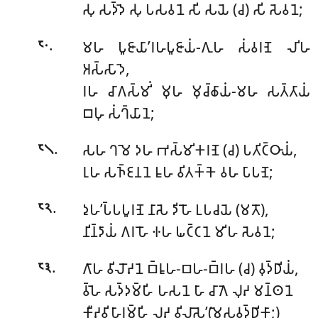
𑀲𑀼 𑀲𑀤𑁆𑀤𑁂 𑀲𑀼 𑀧𑀲𑀯𑀦𑁂 𑀲𑀺 𑀲𑀬𑁂 (𑀘) 𑀲𑀺 𑀲𑁂𑀯𑀦𑁂;
.
𑀫𑀳 𑀧𑀽𑀚𑀸𑀬𑀸’𑀭𑀳𑀧𑀽𑀚𑀸𑀬𑀁-𑀕𑀼𑀳 𑀲𑀁𑀯𑀭𑀡𑁂 𑀮𑀺𑀳
𑁮𑁦
𑀅𑀲𑁆𑀲𑀸𑀤𑁂,
𑀭𑀳 𑀘𑀸𑀕𑀲𑁆𑀫𑀺𑀁 𑀫𑀼𑀳 𑀫𑀼𑀘𑁆𑀙𑀸𑀬𑀁-𑀫𑀳 𑀲𑀢𑁆𑀢𑀸𑀬𑀁
𑀩𑀳𑀼 𑀲𑀁𑀔𑁆𑀬𑀸𑀦𑁂;
.
𑀲𑀳 𑀔𑀫𑁂 𑀤𑀳 𑀪𑀲𑁆𑀫𑀺𑀓𑀭𑀡𑁂 (𑀘) 𑀧𑀢𑀺𑀝𑁆𑀞𑀸𑀬𑀁,
𑁮𑁧
𑀭𑀼𑀳 𑀲𑀜𑁆𑀚𑀦𑀦𑁂 𑀊𑀳 𑀯𑀺𑀢𑀓𑁆𑀓𑁂 𑀯𑀳 𑀧𑀸𑀧𑀡𑁂;
.
𑀤𑀼𑀳’𑀧𑁆𑀧𑀧𑀽𑀭𑀡𑁂 𑀦𑀸𑀲𑁂 𑀤𑀺𑀳𑁄 𑀉𑀧𑀘𑀬𑁂 (𑀫𑀢𑁄),
𑁮𑁨
𑀦𑀺𑀦𑁆𑀤𑀸𑀬𑀁 𑀕𑀭𑀳𑁄 𑀈𑀳 𑀖𑀝𑁆𑀝𑀦𑁂 𑀫𑀺𑀳 𑀲𑁂𑀯𑀦𑁂;
.
𑀕𑀸𑀳 𑀯𑀺𑀮𑁄𑀴𑀦𑁂 𑀩𑁆𑀭𑀽𑀳-𑀩𑀳-𑀩𑁆𑀭𑀳 (𑀘) 𑀯𑀼𑀤𑁆𑀥𑀺𑀬𑀁,
𑁮𑁩
𑀯𑁆𑀳𑁂 𑀲𑀤𑁆𑀤𑀫𑁆𑀳𑀺 𑀳𑀲𑀦𑁂 𑀳𑀸 𑀘𑀸𑀕𑁂 𑀮𑀼𑀴 𑀫𑀦𑁆𑀣𑀦𑁂
𑀓𑀻𑀴𑀯𑀺𑀳𑀸𑀭𑀫𑁆𑀳𑀺 𑀮𑀴 𑀯𑀺𑀮𑀸𑀲𑁂’(𑀫𑁂𑀲𑀯𑀼𑀤𑁆𑀥𑀺𑀓𑀸;)