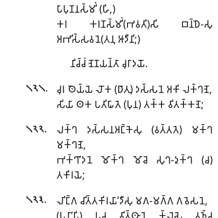
𑀧𑀸𑀧𑀼𑀡𑀦𑀲𑁆𑀫𑀺𑀁 (𑀳𑀺,)
𑀓𑀭 𑀓𑀭𑀡𑀲𑁆𑀫𑀺𑀁(𑀪𑀯𑀢𑀺)𑀲𑀺 𑀩𑀦𑁆𑀥𑁂-𑀲𑀼
𑀅𑀪𑀺𑀲𑁆𑀲𑀯𑀦𑁂(𑀢𑀦𑀼 𑀆𑀤𑀻𑀦𑀺;)
𑀦𑀺𑀘𑁆𑀘𑀁 𑀡𑁂𑀡𑀬𑀦𑁆𑀢𑀸 𑀘𑀼𑀭𑀸𑀤𑀬𑁄.
.
𑀘𑀼𑀭 𑀣𑁂𑀬𑁆𑀬𑁂 𑀮𑁄𑀓 (𑀥𑀸𑀢𑀼) 𑀤𑀲𑁆𑀲𑀦𑁂 𑀅𑀓𑀺 𑀮𑀓𑁆𑀔𑀡𑁂,
𑁧𑁨𑁧
𑀲𑀺𑀬𑀸 𑀣𑀓 𑀧𑀢𑀺𑀖𑀸𑀢𑁂 (𑀧𑀼𑀦) 𑀢𑀓𑁆𑀓 𑀯𑀺𑀢𑀓𑁆𑀓𑀡𑁂;
.
𑀮𑀓𑁆𑀔 𑀤𑀲𑁆𑀲𑀦𑀅𑀗𑁆𑀓𑁂𑀲𑀼 (𑀯𑀢𑁆𑀢𑀢𑁂) 𑀫𑀓𑁆𑀔
𑁧𑁨𑁨
𑀫𑀓𑁆𑀔𑀡𑁂,
𑀪𑀓𑁆𑀔𑀸’𑀤𑀦𑁂 𑀫𑁄𑀓𑁆𑀔 𑀫𑁄𑀘𑁂 𑀲𑀼𑀔-𑀤𑀼𑀓𑁆𑀔 (𑀘)
𑀢𑀓𑀺𑀭𑀬𑁂;
.
𑀮𑀺𑀗𑁆𑀕 𑀘𑀺𑀢𑁆𑀢𑀓𑀺𑀭𑀬𑀸’𑀤𑀻𑀲𑀼 𑀫𑀕-𑀫𑀕𑁆𑀕 𑀕𑀯𑁂𑀲𑀦𑁂,
𑁧𑁨𑁩
(𑀧𑀼𑀦𑀸’𑀧𑀺) 𑀧𑀘 𑀯𑀺𑀢𑁆𑀣𑀸𑀭𑁂 𑀓𑁆𑀮𑁂𑀲𑁂 𑀯𑀜𑁆𑀘