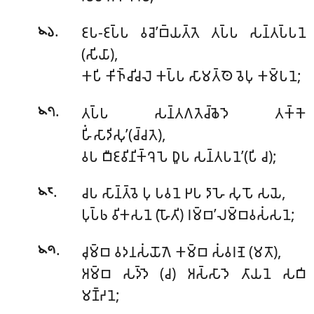
.
𑀚𑀧-𑀚𑀧𑁆𑀧 𑀯𑀘𑁂’𑀩𑁆𑀬𑀢𑁆𑀢𑁂 𑀢𑀧𑁆𑀧 𑀲𑀦𑁆𑀢𑀧𑁆𑀧𑀦𑁂
𑁪𑁬
(𑀲𑀺𑀬𑀸),
𑀓𑀧𑀺 𑀓𑀺𑀜𑁆𑀘𑀺𑀘𑀮𑁂 𑀓𑀧𑁆𑀧 𑀲𑀸𑀫𑀢𑁆𑀣𑁂 𑀯𑁂𑀧𑀼 𑀓𑀫𑁆𑀧𑀦𑁂;
.
𑀢𑀧𑁆𑀧 𑀲𑀦𑁆𑀢𑀕𑀢𑁂𑀘𑁆𑀙𑁂𑀤𑁂 𑀢𑀓𑁆𑀓𑁂
𑁪𑁭
𑀳𑀺𑀁𑀲𑀸𑀤𑀺𑀲𑀼’(𑀘𑁆𑀘𑀢𑁂),
𑀯𑀧 𑀩𑀻𑀚𑀯𑀺𑀦𑀺𑀓𑁆𑀔𑁂𑀧𑁂 𑀥𑀽𑀧 𑀲𑀦𑁆𑀢𑀧𑀦𑁂’(𑀧𑀺 𑀘);
.
𑀘𑀧 𑀲𑀸𑀦𑁆𑀢𑁆𑀯𑁂 𑀧𑀼 𑀧𑀯𑀦𑁂 𑀛𑀧 𑀤𑀸𑀳𑁂 𑀲𑀼𑀧𑁄 𑀲𑀬𑁂,
𑁪𑁮
𑀧𑀼𑀧𑁆𑀨 𑀯𑀺𑀓𑀲𑀦𑁂 (𑀳𑁄𑀢𑀺) 𑀭𑀫𑁆𑀩’𑀮𑀫𑁆𑀩𑀯𑀲𑀁𑀲𑀦𑁂;
.
𑀘𑀼𑀫𑁆𑀩 𑀯𑀤𑀦𑀲𑀁𑀬𑁄𑀕𑁂 𑀓𑀫𑁆𑀩 𑀲𑀁𑀯𑀭𑀡𑁂 (𑀫𑀢𑁄),
𑁪𑁯
𑀅𑀫𑁆𑀩 𑀲𑀤𑁆𑀤𑁂 (𑀘) 𑀅𑀲𑁆𑀲𑀸𑀤𑁂 𑀢𑀸𑀬𑀦𑁂 𑀲𑀩𑀺
𑀫𑀡𑁆𑀟𑀦𑁂;