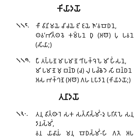
𑀓𑀺𑀬𑀸𑀤𑀬𑁄
.
𑀓𑀻 𑀯𑀺𑀦𑀺𑀫𑀬𑁂 𑀘𑀺 𑀘𑀬𑁂 𑀚𑀺 𑀚𑀬𑁂 𑀜𑀸’𑀯𑀩𑁄𑀥𑀦𑁂,
𑁧𑁧𑁮
𑀣𑀯’𑀪𑀺𑀢𑁆𑀣𑀯𑁂 𑀓𑀫𑁆𑀧𑀦𑁂 𑀥𑀼 (𑀅𑀣𑁄) 𑀧𑀼 𑀧𑀯𑀦𑁂
(𑀲𑀺𑀬𑀸;)
.
𑀧𑀻 𑀢𑀧𑁆𑀧𑀡𑁂 𑀫𑀸 𑀧𑀫𑀸𑀡𑁂 𑀔𑀺𑀧𑀓𑁆𑀔𑁂𑀧𑁂 𑀫𑀺 𑀳𑀺𑀁𑀲𑀦𑁂,
𑁧𑁧𑁯
𑀫𑀺 𑀧𑀫𑀸𑀡𑁂 𑀫𑀼 𑀩𑀦𑁆𑀥𑁂 (𑀘) 𑀮𑀼 𑀧𑀘𑁆𑀙𑁂𑀤𑁂 𑀲𑀺 𑀩𑀦𑁆𑀥𑀦𑁂
𑀅𑀲 𑀪𑀓𑁆𑀔𑀡𑁂 (𑀅𑀣𑁄) 𑀕𑀳 𑀉𑀧𑀸𑀤𑀸𑀦𑁂 (𑀓𑀺𑀬𑀸𑀤𑀬𑁄;)
𑀢𑀦𑀸𑀤𑀬𑁄
.
𑀢𑀦𑀼 𑀯𑀺𑀢𑁆𑀣𑀸𑀭𑁂 𑀲𑀓 𑀲𑀢𑁆𑀢𑀺𑀲𑁆𑀫𑀺𑀁-𑀤𑀼 𑀧𑀭𑀺𑀢𑀸𑀧𑁂 𑀲𑀦𑀼
𑁧𑁨𑁦
𑀤𑀸𑀦𑀲𑁆𑀫𑀺𑀁,
𑀯𑀦 𑀬𑀸𑀘𑀸𑀬𑀁 𑀫𑀦𑀼 𑀩𑁄𑀥𑀲𑁆𑀫𑀺𑀁-𑀳𑀺 𑀕𑀢𑁂 𑀅𑀧