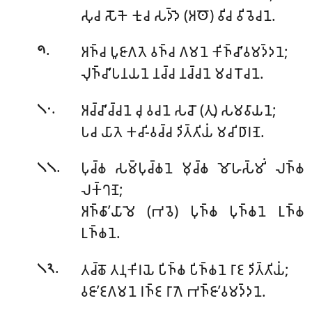
𑀲𑀼𑀘 𑀲𑁄𑀓𑁂 𑀓𑀼𑀘 𑀲𑀤𑁆𑀤𑁂 (𑀅𑀣𑁄) 𑀯𑀺𑀘 𑀯𑀺𑀯𑁂𑀘𑀦𑁂.
.
𑀅𑀜𑁆𑀘 𑀧𑀽𑀚𑀸𑀕𑀢𑁂 𑀯𑀜𑁆𑀘 𑀕𑀫𑀦𑁂 𑀓𑀺𑀜𑁆𑀘𑀸’𑀯𑀫𑀤𑁆𑀤𑀦𑁂;
𑁯
𑀮𑀼𑀜𑁆𑀘𑀸’𑀧𑀦𑀬𑀦𑁂 𑀦𑀘𑁆𑀘 𑀦𑀘𑁆𑀘𑀦𑁂 𑀫𑀘 𑀭𑁄𑀘𑀦𑁂.
.
𑀅𑀘𑁆𑀘𑀸’𑀘𑁆𑀘𑀦𑁂 𑀘𑀼 𑀯𑀘𑀦𑁂 𑀲𑀘𑁄 (𑀢𑀼) 𑀲𑀫𑀯𑀸𑀬𑀦𑁂;
𑁧𑁦
𑀧𑀘 𑀬𑀸𑀢𑁂 𑀓𑀘𑀺-𑀯𑀘𑁆𑀘 𑀤𑀺𑀢𑁆𑀢𑀺𑀬𑀁 𑀫𑀘𑀺 𑀥𑀸𑀭𑀡𑁂.
.
𑀧𑀼𑀘𑁆𑀙 𑀲𑀫𑁆𑀧𑀼𑀘𑁆𑀙𑀦𑁂 𑀫𑀼𑀘𑁆𑀙 𑀫𑁄𑀳𑀲𑁆𑀫𑀺𑀁 𑀮𑀜𑁆𑀙
𑁧𑁧
𑀮𑀓𑁆𑀔𑀡𑁂;
𑀅𑀜𑁆𑀙𑀸’𑀬𑀸𑀫𑁂 (𑀪𑀯𑁂) 𑀧𑀼𑀜𑁆𑀙 𑀧𑀼𑀜𑁆𑀙𑀦𑁂 𑀉𑀜𑁆𑀙
𑀉𑀜𑁆𑀙𑀦𑁂.
.
𑀢𑀘𑁆𑀙𑁄 𑀢𑀦𑀼𑀓𑀺𑀭𑀬𑁂 𑀧𑀺𑀜𑁆𑀙 𑀧𑀺𑀜𑁆𑀙𑀦𑁂 𑀭𑀸𑀚 𑀤𑀺𑀢𑁆𑀢𑀺𑀬𑀁;
𑁧𑁨
𑀯𑀚𑀸’𑀚𑀕𑀫𑀦𑁂 𑀭𑀜𑁆𑀚 𑀭𑀸𑀕𑁂 𑀪𑀜𑁆𑀚𑀸’𑀯𑀫𑀤𑁆𑀤𑀦𑁂.