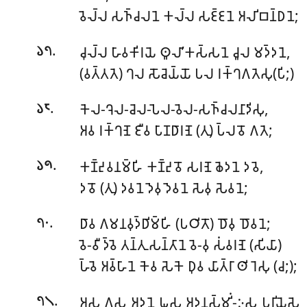
𑀯𑁂𑀮𑁆𑀮 𑀲𑀜𑁆𑀘𑀮𑀦𑁂 𑀓𑀮𑁆𑀮 𑀲𑀚𑁆𑀚𑀦𑁂 𑀅𑀮𑀺𑀩𑀦𑁆𑀥𑀦𑁂;
.
𑀘𑀼𑀮𑁆𑀮 𑀳𑀸𑀯𑀓𑀺𑀭𑀬𑁂 𑀣𑀽𑀮𑀸’𑀓𑀲𑁆𑀲𑀦𑁂 𑀘𑀽𑀮 𑀫𑀤𑁆𑀤𑀦𑁂,
𑁬𑁭
(𑀯𑀢𑁆𑀢𑀢𑁂) 𑀔𑀮 𑀲𑁄𑀘𑁂𑀬𑁆𑀬𑁄 𑀧𑀮 𑀭𑀓𑁆𑀔𑀕𑀢𑁂𑀲𑀼(𑀧𑀺;)
.
𑀓𑁂𑀮-𑀔𑁂𑀮-𑀘𑁂𑀮-𑀧𑁂𑀮-𑀯𑁂𑀮-𑀲𑀜𑁆𑀘𑀮𑀦𑀸𑀤𑀺𑀲𑀼,
𑁬𑁮
𑀅𑀯 𑀭𑀓𑁆𑀔𑀡𑁂 𑀚𑀻𑀯 𑀧𑀸𑀡𑀥𑀸𑀭𑀡𑁂 (𑀢𑀼) 𑀧𑁆𑀮𑀯𑁄 𑀕𑀢𑁂;
.
𑀓𑀡𑁆𑀟𑀼𑀯𑀦𑀫𑁆𑀳𑀺 𑀓𑀡𑁆𑀟𑀼𑀯𑁄 𑀲𑀭𑀡𑁂 𑀙𑁂𑀤𑀦𑁂 𑀤𑀯𑁂,
𑁬𑁯
𑀤𑀯𑁄 (𑀢𑀼) 𑀤𑀯𑀦𑁂 𑀤𑁂𑀯𑀼 𑀤𑁂𑀯𑀦𑁂 𑀲𑁂𑀯𑀼 𑀲𑁂𑀯𑀦𑁂;
.
𑀥𑀸𑀯 𑀕𑀫𑀦𑀯𑀼𑀤𑁆𑀥𑀺𑀫𑁆𑀳𑀺 (𑀧𑀞𑀺𑀢𑁄) 𑀥𑁄𑀯𑀼 𑀥𑁄𑀯𑀦𑁂;
𑁭𑁦
𑀯𑁂-𑀯𑀻 𑀤𑁆𑀯𑁂 𑀢𑀦𑁆𑀢𑀼𑀲𑀦𑁆𑀢𑀸𑀦𑁂 𑀯𑁂-𑀯𑀼 𑀲𑀁𑀯𑀭𑀡𑁂 (𑀲𑀺𑀬𑀸)
𑀳𑁆𑀯𑁂 𑀅𑀯𑁆𑀳𑀸𑀦𑁂 𑀓𑁂𑀯 𑀲𑁂𑀓𑁂 𑀥𑀼𑀯 𑀬𑀸𑀢𑁆𑀭𑀸 𑀣𑀺𑀭𑁂𑀲𑀼 (𑀘;);
.
𑀅𑀲 𑀕𑀲 𑀅𑀤𑀦𑁂 𑀖𑀲 𑀅𑀤𑀦𑀲𑁆𑀫𑀺𑀁-𑀇𑀲 𑀧𑀭𑀺𑀬𑁂𑀲𑁂
𑁭𑁧