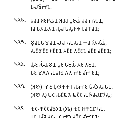
𑀧𑀮𑀫𑁆𑀪𑀦𑁂.
.
𑀯𑀘𑁆𑀘 𑀅𑀚𑁆𑀛𑀸𑀬𑀦𑁂 𑀅𑀘𑁆𑀘 𑀧𑀽𑀚𑀸𑀬𑀁 𑀯𑀘 𑀪𑀸𑀲𑀦𑁂,
𑁧𑁨𑁪
𑀭𑀘 𑀧𑀢𑀺𑀬𑀢𑀦𑁂 𑀲𑀼𑀘 𑀧𑁂𑀲𑀼𑀜𑁆𑀜𑁂 𑀭𑀼𑀘 𑀭𑁄𑀘𑀦𑁂;
.
𑀫𑀼𑀘𑀧𑁆𑀧𑀫𑁄𑀘𑀦𑁂 𑀮𑁄𑀘 𑀤𑀲𑁆𑀲𑀦𑁂 𑀓𑀘 𑀤𑀺𑀢𑁆𑀢𑀺𑀬𑀁,
𑁧𑁨𑁫
𑀲𑀚𑁆𑀚𑀸’𑀚𑁆𑀚 𑀅𑀚𑁆𑀚𑀦𑁂 𑀢𑀚𑁆𑀚 𑀢𑀚𑁆𑀚𑀦𑁂 𑀯𑀚𑁆𑀚 𑀯𑀚𑁆𑀚𑀦𑁂;
.
𑀬𑀼𑀚 𑀲𑀁𑀬𑀫𑀦𑁂 𑀧𑀽𑀚 𑀧𑀽𑀚𑀸𑀬𑀁 𑀢𑀺𑀚 𑀢𑁂𑀚𑀦𑁂,
𑁧𑁨𑁬
𑀧𑀚 𑀫𑀕𑁆𑀕 𑀲𑀁𑀯𑀭𑀡𑁂 𑀕𑀢𑁂 𑀪𑀚 𑀯𑀺𑀪𑀸𑀚𑀦𑁂;
.
(𑀅𑀣𑁄) 𑀪𑀸𑀚 𑀧𑀼𑀣𑀓𑁆𑀓𑀸𑀭𑁂 𑀲𑀪𑀸𑀚 𑀧𑀻𑀢𑀺𑀤𑀲𑁆𑀲𑀦𑁂,
𑁧𑁨𑁭
(𑀅𑀣𑁄 𑀢𑀼) 𑀖𑀝 𑀲𑀗𑁆𑀖𑀸𑀢𑁂 𑀖𑀝𑁆𑀝 𑀲𑀜𑁆𑀘𑀮𑀦𑀸’𑀤𑀺𑀲𑀼;
.
𑀓𑀼𑀝-𑀓𑁄𑀝𑁆𑀝𑀘𑁆𑀙𑁂𑀤𑀦𑁂 (𑀤𑁆𑀯𑁂) 𑀓𑀼𑀝 𑀆𑀓𑁄𑀝𑀦𑀸’𑀤𑀺𑀲𑀼,
𑁧𑁨𑁮
𑀦𑀝 𑀦𑀘𑁆𑀘𑁂 𑀘𑀝-𑀧𑀼𑀝 𑀪𑁂𑀤𑁂 𑀯𑀡𑁆𑀝 𑀯𑀺𑀪𑀸𑀚𑀦𑁂;