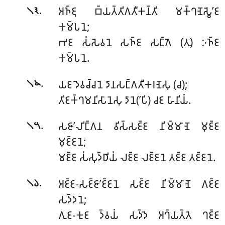
.
𑀅𑀜𑁆𑀚𑀼 𑀩𑁆𑀬𑀢𑁆𑀢𑀺𑀕𑀢𑀻𑀓𑀦𑁆𑀢𑀺 𑀫𑀓𑁆𑀔𑀡𑁂𑀲𑁆𑀯𑁂’𑀚
𑁧𑁩
𑀓𑀫𑁆𑀧𑀦𑁂;
𑀪𑀚 𑀲𑀁𑀲𑁂𑀯𑀦𑁂 𑀲𑀜𑁆𑀚 𑀲𑀗𑁆𑀕𑁂 (𑀢𑀼) 𑀇𑀜𑁆𑀚
𑀓𑀫𑁆𑀧𑀦𑁂.
.
𑀬𑀚 𑀤𑁂𑀯𑀘𑁆𑀘𑀦𑁂 𑀤𑀸𑀦𑀲𑀗𑁆𑀕𑀢𑀻𑀓𑀭𑀡𑁂𑀲𑀼 (𑀘);
𑁧𑁪
𑀢𑀺𑀚𑀓𑁆𑀔𑀫𑀦𑀺𑀲𑀸𑀦𑁂𑀲𑀼 𑀤𑀸𑀦𑁂(’𑀧𑀺) 𑀘𑀚 𑀳𑀸𑀦𑀺𑀬𑀁.
.
𑀲𑀚𑀸’𑀮𑀺𑀗𑁆𑀕𑀦 𑀯𑀺𑀲𑁆𑀲𑀚𑁆𑀚 𑀦𑀺𑀫𑁆𑀫𑀸𑀡𑁂 𑀫𑀼𑀚𑁆𑀚
𑁧𑁫
𑀫𑀼𑀚𑁆𑀚𑀦𑁂;
𑀫𑀚𑁆𑀚 𑀲𑀁𑀲𑀼𑀤𑁆𑀥𑀺𑀬𑀁 𑀮𑀚𑁆𑀚 𑀮𑀚𑁆𑀚𑀦𑁂 𑀢𑀚𑁆𑀚 𑀢𑀚𑁆𑀚𑀦𑁂.
.
𑀅𑀚𑁆𑀚-𑀲𑀚𑁆𑀚𑀸’𑀚𑁆𑀚𑀦𑁂 𑀲𑀚𑁆𑀚 𑀦𑀺𑀫𑁆𑀫𑀸𑀡𑁂 𑀕𑀚𑁆𑀚
𑁧𑁬
𑀲𑀤𑁆𑀤𑀦𑁂;
𑀕𑀼𑀚-𑀓𑀼𑀚 𑀤𑁆𑀯𑀬𑀁 𑀲𑀤𑁆𑀤𑁂 𑀅𑀔𑁆𑀬𑀢𑁆𑀢𑁂 𑀔𑀚𑁆𑀚