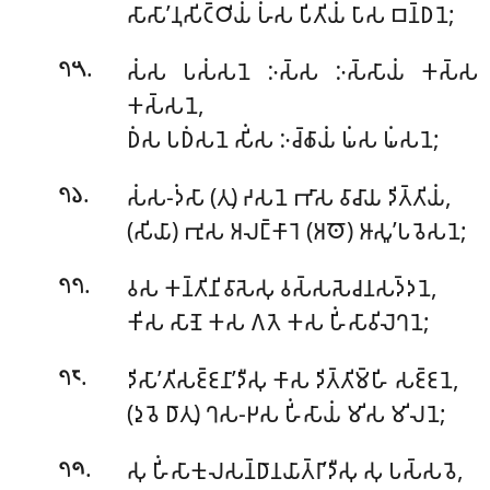
𑀲𑀸𑀲𑀸’𑀦𑀼𑀲𑀺𑀝𑁆𑀞𑀺𑀬𑀁 𑀳𑀁𑀲 𑀧𑀺𑀢𑀺𑀬𑀁 𑀧𑀸𑀲 𑀩𑀦𑁆𑀥𑀦𑁂;
.
𑀲𑀁𑀲 𑀧𑀲𑀁𑀲𑀦𑁂 𑀇𑀲𑁆𑀲 𑀇𑀲𑁆𑀲𑀸𑀬𑀁 𑀓𑀲𑁆𑀲
𑁭𑁫
𑀓𑀲𑁆𑀲𑀦𑁂,
𑀥𑀁𑀲 𑀧𑀥𑀁𑀲𑀦𑁂 𑀲𑀺𑀁𑀲 𑀇𑀘𑁆𑀙𑀸𑀬𑀁 𑀖𑀁𑀲 𑀖𑀁𑀲𑀦𑁂;
.
𑀲𑀁𑀲-𑀤𑀁𑀲𑀸 (𑀢𑀼) 𑀟𑀲𑀦𑁂 𑀪𑀸𑀲 𑀯𑀸𑀘𑀸𑀬 𑀤𑀺𑀢𑁆𑀢𑀺𑀬𑀁,
𑁭𑁬
(𑀲𑀺𑀬𑀸) 𑀪𑀼𑀲 𑀅𑀮𑀗𑁆𑀓𑀸𑀭𑁂 (𑀅𑀣𑁄) 𑀆𑀲𑀽’𑀧𑀯𑁂𑀲𑀦𑁂;
.
𑀯𑀲 𑀓𑀦𑁆𑀢𑀺𑀦𑀺𑀯𑀸𑀲𑁂𑀲𑀼 𑀯𑀲𑁆𑀲𑀲𑁂𑀘𑀦𑀲𑀤𑁆𑀤𑀦𑁂,
𑁭𑁭
𑀓𑀺𑀲 𑀲𑀸𑀡𑁂 𑀓𑀲 𑀕𑀢𑁂 𑀓𑀲 𑀳𑀺𑀁𑀲𑀸𑀯𑀺𑀮𑁂𑀔𑀦𑁂;
.
𑀤𑀺𑀲𑀸’𑀢𑀺𑀲𑀚𑁆𑀚𑀦𑀸’𑀤𑀻𑀲𑀼 𑀓𑀸𑀲 𑀤𑀺𑀢𑁆𑀢𑀺𑀫𑁆𑀳𑀺 𑀲𑀚𑁆𑀚𑀦𑁂,
𑁭𑁮
(𑀤𑀼𑀯𑁂 𑀥𑀸𑀢𑀼) 𑀔𑀲-𑀛𑀲 𑀳𑀺𑀁𑀲𑀸𑀬𑀁 𑀫𑀺𑀲 𑀫𑀺𑀮𑀦𑁂;
.
𑀲𑀼 𑀳𑀺𑀁𑀲𑀸𑀓𑀼𑀮𑀲𑀦𑁆𑀥𑀸𑀦𑀬𑀸𑀢𑁆𑀭𑀸’𑀤𑀻𑀲𑀼 𑀲𑀼 𑀧𑀲𑁆𑀲𑀯𑁂,
𑁭𑁯