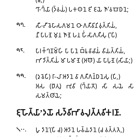
𑀔𑀸-𑀔𑁆𑀬𑀸 (𑀤𑁆𑀯𑀬𑀁) 𑀧𑀓𑀣𑀦𑁂 𑀚𑀺 𑀚𑀬𑁂 𑀜𑀸’𑀯𑀩𑁄𑀥𑀦𑁂;
.
𑀲𑀻-𑀴𑀻 𑀯𑁂𑀳𑀸𑀲𑀕𑀫𑀦𑁂 𑀞𑀸 𑀕𑀢𑀻𑀯𑀺𑀦𑀺𑀯𑀼𑀢𑁆𑀢𑀺𑀬𑀁,
𑁯𑁭
𑀦𑀻 𑀧𑀸𑀧𑀡𑁂 𑀫𑀼𑀦 𑀜𑀸𑀡𑁂 𑀳𑀦 𑀳𑀺𑀁𑀲𑀸𑀕𑀢𑀻𑀲𑀼 (’𑀧𑀺)
.
𑀧𑀸𑀭𑀓𑁆𑀔𑀡𑀫𑁆𑀳𑀺 𑀧𑀸 𑀧𑀸𑀦𑁂 𑀩𑁆𑀭𑀽 𑀯𑀸𑀘𑀸𑀬𑀁 𑀯𑀺𑀬𑀢𑁆𑀢𑀺𑀬𑀁,
𑁯𑁮
𑀪𑀸 𑀤𑀺𑀢𑁆𑀢𑀺𑀬𑀁 𑀫𑀸 𑀧𑀫𑀸𑀡𑁂 (𑀅𑀣𑁄) 𑀬𑀸 𑀧𑀸𑀧𑀼𑀡𑁂 (𑀲𑀺𑀬𑀸;)
.
(𑀤𑀼𑀯𑁂𑀧𑀺) 𑀭𑀸-𑀮𑀸 𑀆𑀤𑀸𑀦𑁂 𑀯𑀸 𑀕𑀢𑀻𑀕𑀦𑁆𑀥𑀦𑁂𑀲𑀼 (𑀧𑀺,)
𑁯𑁯
𑀅𑀲 (𑀥𑀸𑀢𑀼) 𑀪𑀼𑀯𑀺 (𑀔𑁆𑀬𑀸𑀢𑁄) 𑀲𑀺 𑀲𑀬𑁂 𑀲𑀸
𑀲𑀫𑀢𑁆𑀣𑀺𑀬𑁂;
𑀚𑀼𑀳𑁄𑀢𑁆𑀬𑀸’𑀤𑀬𑁄
𑀲𑀤𑁆𑀯𑀺𑀪𑀸𑀯𑀮𑀼𑀢𑁆𑀢𑀯𑀺𑀓𑀭𑀡𑀸.
.
𑀳𑀽 𑀤𑀸𑀦𑁂’(𑀧𑀺 𑀘) 𑀆𑀤𑀸𑀦𑁂 𑀳𑀯𑁆𑀬𑀤𑀸𑀦𑁂 (𑀘 𑀯𑀢𑁆𑀢𑀢𑁂,)
𑁧𑁦𑁦