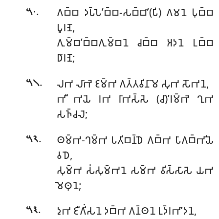
.
𑀕𑀩𑁆𑀩 𑀤𑀧𑁆𑀧𑁂’𑀩𑁆𑀩-𑀲𑀩𑁆𑀩𑀸’(𑀧𑀺) 𑀕𑀫𑀦𑁂 𑀧𑀼𑀩𑁆𑀩
𑁫𑁦
𑀧𑀽𑀭𑀡𑁂,
𑀕𑀼𑀫𑁆𑀩’𑀩𑁆𑀩𑀕𑀼𑀫𑁆𑀩𑀦𑁂 𑀘𑀩𑁆𑀩 𑀅𑀤𑀦𑁂 𑀉𑀩𑁆𑀩
𑀥𑀸𑀭𑀡𑁂;
.
𑀮𑀪 𑀮𑀸𑀪𑁂 𑀚𑀫𑁆𑀪 𑀕𑀢𑁆𑀢𑀯𑀺𑀦𑀸𑀫𑁂 𑀲𑀼𑀪 𑀲𑁄𑀪𑀦𑁂,
𑁫𑁧
𑀪𑀻 𑀪𑀬𑁂 𑀭𑀪 𑀭𑀸𑀪𑀲𑁆𑀲𑁂 (𑀘𑀸)’𑀭𑀫𑁆𑀪𑁂 𑀔𑀼𑀪
𑀲𑀜𑁆𑀘𑀮𑁂;
.
𑀣𑀫𑁆𑀪-𑀔𑀫𑁆𑀪 𑀧𑀢𑀺𑀩𑀦𑁆𑀥𑁂 𑀕𑀩𑁆𑀪 𑀧𑀸𑀕𑀩𑁆𑀪𑀺𑀬𑁂
𑁫𑁨
𑀯𑀥𑁂,
𑀲𑀼𑀫𑁆𑀪 𑀲𑀁𑀲𑀼𑀫𑁆𑀪𑀦𑁂 𑀲𑀫𑁆𑀪 𑀯𑀺𑀲𑁆𑀲𑀸𑀲𑁂 𑀬𑀪
𑀫𑁂𑀣𑀼𑀦𑁂;
.
𑀤𑀼𑀪 𑀚𑀻𑀕𑀺𑀁𑀲𑀦𑁂 𑀤𑀩𑁆𑀪 𑀕𑀦𑁆𑀣𑀦𑁂 𑀉𑀤𑁆𑀭𑀪𑀸’𑀤𑀦𑁂,
𑁫𑁩