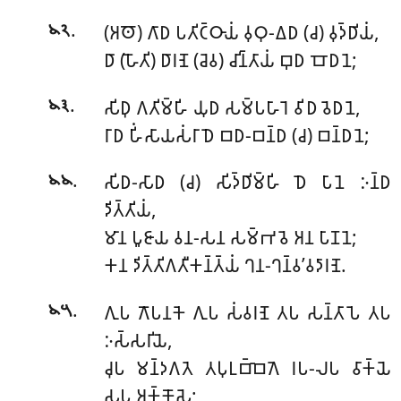
.
(𑀅𑀣𑁄) 𑀕𑀸𑀥 𑀧𑀢𑀺𑀝𑁆𑀞𑀸𑀬𑀁 𑀯𑀼𑀞𑀼-𑀏𑀥 (𑀘) 𑀯𑀼𑀤𑁆𑀥𑀺𑀬𑀁,
𑁪𑁨
𑀥𑀸 (𑀳𑁄𑀢𑀺) 𑀥𑀸𑀭𑀡𑁂 (𑀘𑁂𑀯) 𑀘𑀺𑀦𑁆𑀢𑀸𑀬𑀁 𑀩𑀼𑀥 𑀩𑁄𑀥𑀦𑁂;
.
𑀲𑀺𑀥𑀼 𑀕𑀢𑀺𑀫𑁆𑀳𑀺 𑀬𑀼𑀥 𑀲𑀫𑁆𑀧𑀳𑀸𑀭𑁂 𑀯𑀺𑀥 𑀯𑁂𑀥𑀦𑁂,
𑁪𑁩
𑀭𑀸𑀥 𑀳𑀺𑀁𑀲𑀸𑀬𑀲𑀁𑀭𑀸𑀥𑁂 𑀩𑀥-𑀩𑀦𑁆𑀥 (𑀘) 𑀩𑀦𑁆𑀥𑀦𑁂;
.
𑀲𑀺𑀥-𑀲𑀸𑀥 (𑀘) 𑀲𑀺𑀤𑁆𑀥𑀺𑀫𑁆𑀳𑀺 𑀥𑁂 𑀧𑀸𑀦𑁂 𑀇𑀦𑁆𑀥
𑁪𑁪
𑀤𑀺𑀢𑁆𑀢𑀺𑀬𑀁,
𑀫𑀸𑀦 𑀧𑀽𑀚𑀸𑀬 𑀯𑀦-𑀲𑀦 𑀲𑀫𑁆𑀪𑀯𑁂 𑀅𑀦 𑀧𑀸𑀡𑀦𑁂;
𑀓𑀦 𑀤𑀺𑀢𑁆𑀢𑀺𑀕𑀢𑀻𑀓𑀦𑁆𑀢𑁆𑀬𑀁 𑀔𑀦-𑀔𑀦𑁆𑀯’𑀯𑀤𑀸𑀭𑀡𑁂.
.
𑀕𑀼𑀧 𑀕𑁄𑀧𑀦𑀓𑁂 𑀕𑀼𑀧 𑀲𑀁𑀯𑀭𑀡𑁂 𑀢𑀧 𑀲𑀦𑁆𑀢𑀸𑀧𑁂 𑀢𑀧
𑁪𑁫
𑀇𑀲𑁆𑀲𑀭𑀺𑀬𑁂,
𑀘𑀼𑀧 𑀫𑀦𑁆𑀤𑀕𑀢𑁂 𑀢𑀧𑀼𑀉𑀩𑁆𑀩𑁂𑀕𑁂 𑀭𑀧-𑀮𑀧 𑀯𑀸𑀓𑁆𑀬𑁂
𑀲𑀧 𑀅𑀓𑁆𑀓𑁄𑀲𑁂;