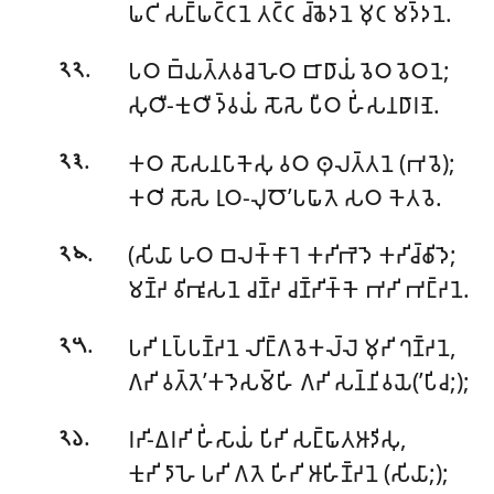
𑀖𑀝𑀺 𑀲𑀗𑁆𑀖𑀝𑁆𑀝𑀦𑁂 𑀢𑀝𑁆𑀝 𑀘𑁆𑀙𑁂𑀤𑀦𑁂 𑀫𑀼𑀝 𑀫𑀤𑁆𑀤𑀦𑁂.
.
𑀧𑀞 𑀩𑁆𑀬𑀢𑁆𑀢𑀯𑀘𑁂 𑀳𑁂𑀞 𑀩𑀸𑀥𑀸𑀬𑀁 𑀯𑁂𑀞 𑀯𑁂𑀞𑀦𑁂;
𑁨𑁨
𑀲𑀼𑀞𑀻-𑀓𑀼𑀞𑀻 𑀤𑁆𑀯𑀬𑀁 𑀲𑁄𑀲𑁂 𑀧𑀻𑀞 𑀳𑀺𑀁𑀲𑀦𑀥𑀸𑀭𑀡𑁂.
.
𑀓𑀞 𑀲𑁄𑀲𑀦𑀧𑀸𑀓𑁂𑀲𑀼 𑀯𑀞 𑀣𑀼𑀮𑀢𑁆𑀢𑀦𑁂 (𑀪𑀯𑁂);
𑁨𑁩
𑀓𑀞𑀺 𑀲𑁄𑀲𑁂 𑀭𑀼𑀞-𑀮𑀼𑀞𑁄’𑀧𑀖𑀸𑀢𑁂 𑀲𑀞 𑀓𑁂𑀢𑀯𑁂.
.
(𑀲𑀺𑀬𑀸 𑀳𑀞 𑀩𑀮𑀓𑁆𑀓𑀸𑀭𑁂 𑀓𑀟𑀺𑀪𑁂𑀤𑁂 𑀓𑀟𑀺𑀘𑁆𑀙𑀺𑀤𑁂;
𑁨𑁪
𑀫𑀡𑁆𑀟 𑀯𑀺𑀪𑀽𑀲𑀦𑁂 𑀘𑀡𑁆𑀟 𑀘𑀡𑁆𑀟𑀺𑀓𑁆𑀓𑁂 𑀪𑀟𑀺 𑀪𑀗𑁆𑀟𑀦𑁂.
.
𑀧𑀟𑀺 𑀉𑀧𑁆𑀧𑀡𑁆𑀟𑀦𑁂 𑀮𑀺𑀗𑁆𑀕𑀯𑁂𑀓𑀮𑁆𑀮𑁂 𑀫𑀼𑀟𑀺 𑀔𑀡𑁆𑀟𑀦𑁂,
𑁨𑁫
𑀕𑀟𑀺 𑀯𑀢𑁆𑀢𑁂’𑀓𑀤𑁂𑀲𑀫𑁆𑀳𑀺 𑀕𑀟𑀺 𑀲𑀦𑁆𑀦𑀺𑀯𑀬𑁂(’𑀧𑀺𑀘;);
.
𑀭𑀟𑀺-𑀏𑀭𑀟𑀺 𑀳𑀺𑀁𑀲𑀸𑀬𑀁 𑀧𑀺𑀟𑀺 𑀲𑀗𑁆𑀖𑀸𑀢𑀆𑀤𑀺𑀲𑀼,
𑁨𑁬
𑀓𑀼𑀟𑀺 𑀤𑀸𑀳𑁂 𑀧𑀟𑀺 𑀕𑀢𑁂 𑀳𑀺𑀟𑀺 𑀆𑀳𑀺𑀡𑁆𑀟𑀦𑁂 (𑀲𑀺𑀬𑀸;);