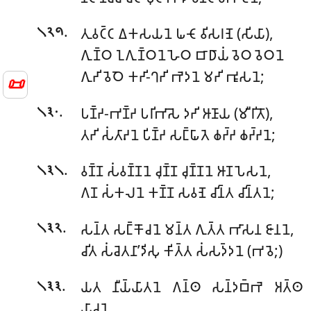
.
𑀢𑀼𑀯𑀝𑁆𑀝 𑀏𑀓𑀲𑀬𑀦𑁂 𑀖𑀝𑁄 𑀯𑀺𑀲𑀭𑀡𑁂 (𑀲𑀺𑀬𑀸),
𑁧𑁨𑁯
𑀕𑀼𑀡𑁆𑀞 𑀑𑀕𑀼𑀡𑁆𑀞𑀦𑁂 𑀳𑁂𑀞 𑀩𑀸𑀥𑀸𑀬𑀁 𑀯𑁂𑀞 𑀯𑁂𑀞𑀦𑁂
𑀕𑀼𑀟𑀺 𑀯𑁂𑀞𑁂 𑀓𑀟𑀺-𑀔𑀟𑀺 𑀪𑁂𑀤𑀦𑁂 𑀫𑀟𑀺 𑀪𑀽𑀲𑀦𑁂;
📜
.
𑀧𑀡𑁆𑀟-𑀪𑀡𑁆𑀟 𑀧𑀭𑀺𑀪𑀸𑀲𑁂 𑀤𑀟𑀺 𑀆𑀡𑀸𑀬 (𑀫𑀻𑀭𑀺𑀢𑁄),
𑁧𑁩𑁦
𑀢𑀟𑀺 𑀲𑀁𑀢𑀸𑀴𑀦𑁂 𑀧𑀺𑀡𑁆𑀟 𑀲𑀗𑁆𑀖𑀸𑀢𑁂 𑀙𑀟𑁆𑀟 𑀙𑀟𑁆𑀟𑀦𑁂;
.
𑀯𑀡𑁆𑀡 𑀲𑀁𑀯𑀡𑁆𑀡𑀦𑁂 𑀘𑀼𑀡𑁆𑀡 𑀘𑀼𑀡𑁆𑀡𑀦𑁂 𑀆𑀡 𑀧𑁂𑀲𑀦𑁂,
𑁧𑁩𑁧
𑀕𑀡 𑀲𑀁𑀓𑀮𑀦𑁂 𑀓𑀡𑁆𑀡 𑀲𑀯𑀡𑁂 𑀘𑀺𑀦𑁆𑀢 𑀘𑀺𑀦𑁆𑀢𑀦𑁂;
.
𑀲𑀦𑁆𑀢 𑀲𑀗𑁆𑀓𑁄𑀘𑀦𑁂 𑀫𑀦𑁆𑀢 𑀕𑀼𑀢𑁆𑀢 𑀪𑀸𑀲𑀦 𑀚𑀸𑀦𑀦𑁂,
𑁧𑁩𑁨
𑀘𑀺𑀢 𑀲𑀁𑀘𑁂𑀢𑀦𑀸’𑀤𑀺𑀲𑀼 𑀓𑀺𑀢𑁆𑀢 𑀲𑀁𑀲𑀤𑁆𑀤𑀦𑁂 (𑀪𑀯𑁂;)
.
𑀬𑀢 𑀦𑀻𑀬𑁆𑀬𑀸𑀢𑀦𑁂 𑀕𑀦𑁆𑀣 𑀲𑀦𑁆𑀤𑀩𑁆𑀪𑁂 𑀅𑀢𑁆𑀣
𑁧𑁩𑁩
𑀬𑀸𑀘𑀦𑁂,