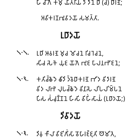
𑀳𑀸 𑀘𑀸𑀕𑁂 𑀓𑀫𑀼 𑀬𑀸𑀢𑁆𑀭𑀸𑀬𑀁 𑀤𑀸 𑀤𑀸𑀦𑁂 𑀥𑀸 (𑀘) 𑀥𑀸𑀭𑀡𑁂;
𑀅𑀯𑀺𑀓𑀭𑀡𑀪𑀽𑀯𑀸𑀤𑀬𑁄 𑀲𑀫𑀢𑁆𑀢𑀸.
𑀭𑀼𑀥𑀸𑀤𑀬𑁄
.
𑀭𑀼𑀥𑀺 𑀆𑀯𑀭𑀡𑁂 𑀫𑀼𑀘 𑀫𑁄𑀘𑀦𑁂 𑀭𑀺𑀘 𑀭𑁂𑀘𑀦𑁂,
𑁧𑁦𑁧
𑀲𑀺𑀘 𑀲𑁂𑀓𑁂 𑀬𑀼𑀚 𑀬𑁄𑀕𑁂 𑀪𑀼𑀚 𑀧𑀸𑀮𑀦𑀪𑁄𑀚𑀦𑁂;
.
𑀓𑀢𑀺𑀘𑁆𑀙𑁂𑀤𑁂 𑀙𑀺𑀤𑀺 𑀤𑁆𑀯𑁂𑀥𑀸𑀓𑀭𑀡𑁂 𑀪𑀺𑀤 𑀯𑀺𑀤𑀸𑀭𑀡𑁂
𑁧𑁦𑁨
𑀯𑀺𑀤 𑀮𑀸𑀪𑁂 𑀮𑀼𑀧𑀘𑁆𑀙𑁂𑀤𑁂 𑀯𑀺𑀦𑀸𑀲𑁂 𑀮𑀺𑀧𑀮𑀺𑀫𑁆𑀧𑀦𑁂
𑀧𑀺𑀲 𑀲𑀁𑀘𑀼𑀡𑁆𑀡𑀦𑁂 𑀳𑀺𑀲𑀺 𑀯𑀺𑀳𑀺𑀁𑀲𑀸𑀬𑀁 (𑀭𑀼𑀥𑀸𑀤𑀬𑁄;)
𑀤𑀺𑀯𑀸𑀤𑀬𑁄
.
𑀤𑀺𑀯𑀼 𑀓𑀻𑀮𑀸 𑀯𑀺𑀚𑀺𑀕𑀺𑀁𑀲𑀸 𑀯𑁄𑀳𑀸𑀭𑀚𑁆𑀚𑀼𑀢𑀺 𑀣𑁄𑀫𑀺𑀢𑁂,
𑁧𑁦𑁩