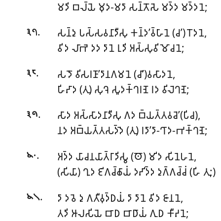
𑀫𑀤𑀺 𑀩𑀮𑁆𑀬𑁂 𑀫𑀼𑀤-𑀫𑀤𑀸 𑀲𑀦𑁆𑀢𑁄𑀲𑁂 𑀫𑀤𑁆𑀤 𑀫𑀤𑁆𑀤𑀦𑁂;
.
𑀲𑀦𑁆𑀤𑀼 𑀧𑀲𑁆𑀲𑀯𑀦𑀸𑀤𑀻𑀲𑀼 𑀓𑀦𑁆𑀤’𑀯𑁆𑀳𑀸𑀦𑁂 (𑀘’) 𑀭𑁄𑀤𑀦𑁂,
𑁩𑁭
𑀯𑀺𑀤 𑀮𑀸𑀪𑁂 𑀤𑀤 𑀤𑀸𑀦𑁂 𑀭𑀼𑀤𑀺 𑀅𑀲𑁆𑀲𑀼𑀯𑀺𑀫𑁄𑀘𑀦𑁂;
.
𑀲𑀤𑁄 𑀯𑀺𑀲𑀭𑀡𑀸’𑀤𑀸𑀦𑀕𑀫𑀦𑁂 (𑀘𑀸’)𑀯𑀲𑀸𑀤𑀦𑁂,
𑁩𑁮
𑀳𑀺𑀴𑀸𑀤 (𑀢𑀼) 𑀲𑀼𑀔𑁂 𑀲𑀽𑀤𑀓𑁆𑀔𑀭𑀡𑁂 𑀭𑀤 𑀯𑀺𑀮𑁂𑀔𑀡𑁂;
.
𑀲𑀸𑀤 𑀅𑀲𑁆𑀲𑀸𑀤𑀦𑀸𑀤𑀻𑀲𑀼 𑀕𑀤 𑀩𑁆𑀬𑀢𑁆𑀢𑀯𑀘𑁂’(𑀧𑀺𑀘),
𑁩𑁯
𑀦𑀤 𑀅𑀩𑁆𑀬𑀢𑁆𑀢𑀲𑀤𑁆𑀤𑁂 (𑀢𑀼) 𑀭𑀤𑀸’𑀤𑀸-𑀔𑀸𑀤-𑀪𑀓𑁆𑀔𑀡𑁂;
.
𑀅𑀤𑁆𑀤 𑀬𑀸𑀘𑀦𑀬𑀸𑀢𑁆𑀭𑀸𑀤𑀺𑀲𑁆𑀯 (𑀣𑁄) 𑀫𑀺𑀤 𑀲𑀺𑀦𑁂𑀳𑀦𑁂,
𑁪𑁦
(𑀲𑀺𑀬𑀸) 𑀔𑀼𑀤 𑀚𑀺𑀕𑀘𑁆𑀙𑀸𑀬𑀁 𑀤𑀴𑀺𑀤𑁆𑀤 𑀤𑀼𑀕𑁆𑀕𑀘𑁆𑀘𑀁 (𑀳𑀺 𑀢𑀼;)
.
𑀤𑀸 𑀤𑀯𑁂 𑀤𑀼 𑀕𑀢𑀻𑀯𑀼𑀤𑁆𑀥𑀬𑀁 𑀤𑀸 𑀤𑀸𑀦𑁂 𑀯𑀺𑀤 𑀚𑀸𑀦𑀦𑁂,
𑁪𑁧
𑀢𑀤𑀺 𑀆𑀮𑀲𑀺𑀬𑁂 𑀩𑀸𑀥 𑀩𑀸𑀥𑀸𑀬𑀁 𑀕𑀼𑀥 𑀓𑀻𑀴𑀦𑁂;