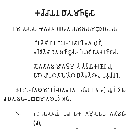
𑀓𑀘𑁆𑀘𑀸𑀬𑀦
𑀥𑀸𑀢𑀼 𑀫𑀜𑁆𑀚𑀽𑀲𑀸
𑀦𑀫𑁄 𑀢𑀲𑁆𑀲 𑀪𑀕𑀯𑀢𑁄 𑀅𑀭𑀳𑀢𑁄 𑀲𑀫𑁆𑀫𑀸𑀲𑀫𑁆𑀩𑀼𑀤𑁆𑀥𑀲𑁆𑀲
𑀦𑀺𑀭𑀼𑀢𑁆𑀢𑀺 𑀦𑀺𑀓𑀭𑀸’𑀧𑀸𑀭-𑀧𑀸𑀭𑀯𑀸𑀭’𑀦𑁆𑀢𑀕𑀁 𑀫𑀼𑀦𑀺𑀁,
𑀯𑀦𑁆𑀤𑀺𑀢𑁆𑀯𑀸 𑀥𑀸𑀢𑀼𑀫𑀜𑁆𑀚𑀽𑀲𑀁-𑀩𑁆𑀭𑀽𑀫𑀺 𑀧𑀸𑀯𑀘𑀦𑀜𑁆𑀚𑀲𑀁.
𑀲𑁄𑀕𑀢𑀸𑀕𑀫 𑀫𑀸’𑀕𑀫𑁆𑀫-𑀢𑀁 𑀢𑀁𑀯𑁆𑀬𑀸𑀓𑀭𑀡𑀸𑀦𑀺 𑀘,
𑀧𑀸𑀞𑁂 𑀘𑀸’𑀧𑀞𑀺𑀢𑀸𑀧𑁂’𑀢𑁆𑀣 𑀥𑀸𑀢𑁆𑀯𑀢𑁆𑀣𑀸 𑀘 𑀧𑀯𑀼𑀘𑁆𑀘𑀭𑁂.
𑀙𑀦𑁆𑀤’𑀳𑀸𑀦𑀺𑀢𑁆𑀣𑀫𑁄’𑀓𑀸𑀭𑀁-𑀥𑀸𑀢𑁆𑀯𑀦𑁆𑀢𑀸𑀦𑀁
𑀲𑀺𑀬𑀸𑀓𑁆𑀯 𑀘𑀺, 𑀬𑀽𑀦𑀁 𑀤𑀻𑀖𑁄
𑀘 𑀥𑀸𑀢𑀼𑀫𑁆𑀳𑀸-𑀧𑀼𑀩𑁆𑀩𑀫’𑀢𑁆𑀣𑀧𑀤𑀁 𑀅𑀧𑀺.
.
𑀪𑀽 𑀲𑀢𑁆𑀢𑀸𑀬𑀁 𑀧𑀘 𑀧𑀸𑀓𑁂 𑀕𑀫𑀼𑀲𑀧𑁆𑀧 𑀕𑀢𑀺𑀫𑁆𑀳𑀺
𑁧
(𑀘);