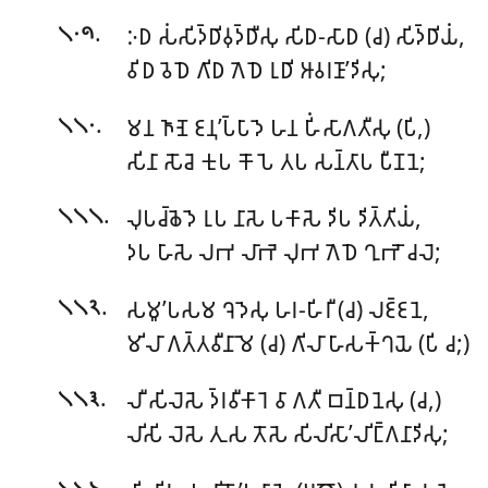
.
𑀇𑀥 𑀲𑀁𑀲𑀺𑀤𑁆𑀥𑀺𑀯𑀼𑀤𑁆𑀥𑀻𑀲𑀼 𑀲𑀺𑀥-𑀲𑀸𑀥 (𑀘) 𑀲𑀺𑀤𑁆𑀥𑀺𑀬𑀁,
𑁧𑁦𑁯
𑀯𑀺𑀥 𑀯𑁂𑀥𑁂 𑀕𑀺𑀥 𑀕𑁂𑀥𑁂 𑀭𑀼𑀥𑀺 𑀆𑀯𑀭𑀡𑀸’𑀤𑀺𑀲𑀼;
.
𑀫𑀦 𑀜𑀸𑀡𑁂 𑀚𑀦𑀼’𑀧𑁆𑀧𑀸𑀤𑁂 𑀳𑀦 𑀳𑀺𑀁𑀲𑀸𑀕𑀢𑀻𑀲𑀼 (𑀧𑀺,)
𑁧𑁧𑁦
𑀲𑀺𑀦𑀸 𑀲𑁄𑀘𑁂 𑀓𑀼𑀧 𑀓𑁄𑀧𑁂 𑀢𑀧 𑀲𑀦𑁆𑀢𑀸𑀧 𑀧𑀻𑀡𑀦𑁂;
.
𑀮𑀼𑀧𑀘𑁆𑀙𑁂𑀤𑁂 𑀭𑀼𑀧 𑀦𑀸𑀲𑁂 𑀧𑀓𑀸𑀲𑁂 𑀤𑀺𑀧 𑀤𑀺𑀢𑁆𑀢𑀺𑀬𑀁,
𑁧𑁧𑁧
𑀤𑀧 𑀳𑀸𑀲𑁂 𑀮𑀪 𑀮𑀸𑀪𑁂 𑀮𑀼𑀪 𑀕𑁂𑀥𑁂 𑀔𑀼𑀪𑁄 𑀘𑀮𑁂;
.
𑀲𑀫𑀽’𑀧𑀲𑀫 𑀔𑁂𑀤𑁂𑀲𑀼 𑀳𑀭-𑀳𑀺𑀭𑀻 (𑀘) 𑀮𑀚𑁆𑀚𑀦𑁂,
𑁧𑁧𑁨
𑀫𑀺𑀮𑀸 𑀕𑀢𑁆𑀢𑀯𑀻𑀦𑀸𑀫𑁂 (𑀘) 𑀕𑀺𑀮𑀸 𑀳𑀸𑀲𑀓𑁆𑀔𑀬𑁂 (𑀧𑀺 𑀘;)
.
𑀮𑀻 𑀲𑀺𑀮𑁂𑀲𑁂 𑀤𑁆𑀭𑀯𑀻𑀓𑀸𑀭𑁂 𑀯𑀸 𑀕𑀢𑀻 𑀩𑀦𑁆𑀥𑀦𑁂𑀲𑀼 (𑀘,)
𑁧𑁧𑁩
𑀮𑀺𑀲𑀺 𑀮𑁂𑀲𑁂 𑀢𑀼𑀲 𑀢𑁄𑀲𑁂 𑀲𑀺𑀮𑀺𑀲𑀸’𑀮𑀺𑀗𑁆𑀕𑀦𑀸𑀤𑀺𑀲𑀼;