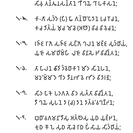
𑀲𑀺𑀯𑀼 𑀢𑀦𑁆𑀢𑀽𑀦𑀲𑀦𑁆𑀢𑀸𑀦𑁂 𑀔𑀻 𑀔𑀬𑁂 𑀔𑀸 𑀧𑀓𑀸𑀲𑀦𑁂;
.
𑀓𑀸-𑀕𑀸 𑀲𑀤𑁆𑀤𑁂 (𑀧𑀺) 𑀖𑀸 𑀕𑀦𑁆𑀥𑁄’𑀧𑀸𑀤𑀸𑀦𑁂 𑀭𑀼𑀘 𑀭𑁄𑀘𑀦𑁂,
𑁧𑁦𑁪
𑀓𑀘 𑀤𑀺𑀢𑁆𑀬𑀁 𑀫𑀼𑀘 𑀫𑁄𑀘𑁂 (𑀅𑀣𑁄) 𑀯𑀺𑀘 𑀯𑀺𑀯𑁂𑀘𑀦𑁂;
.
𑀭𑀜𑁆𑀚 𑀭𑀸𑀕𑁂 𑀲𑀜𑁆𑀚 𑀲𑀗𑁆𑀕𑁂 𑀔𑀮𑀦𑁂 𑀫𑀚𑁆𑀚 𑀲𑀼𑀤𑁆𑀥𑀺𑀬𑀁,
𑁧𑁦𑁫
𑀬𑀼𑀚𑁄 𑀲𑀫𑀸𑀥𑀺𑀫𑁆𑀳𑀺 𑀮𑀼𑀚𑁄 𑀯𑀺𑀦𑀸𑀲𑁂 𑀛𑀸 𑀯𑀺𑀘𑀺𑀦𑁆𑀢𑀦𑁂;
.
𑀢𑀸 𑀧𑀸𑀮𑀦𑁂 𑀙𑀺𑀤𑀺 𑀤𑁆𑀯𑁂𑀥𑀸𑀓𑀸𑀭𑁂 𑀫𑀺𑀤 𑀲𑀺𑀦𑁂𑀳𑀦𑁂,
𑁧𑁦𑁬
𑀫𑀤𑀼’𑀫𑁆𑀫𑀸𑀤𑁂 𑀔𑀺𑀤 𑀤𑀻𑀦𑀪𑀸𑀯𑁂 𑀪𑀺𑀤 𑀯𑀺𑀤𑀸𑀭𑀡𑁂;
.
𑀲𑀺𑀤 𑀧𑀸𑀓𑁂 𑀧𑀤𑀕𑀢𑁂 𑀯𑀺𑀤 𑀲𑀢𑁆𑀢𑀸 𑀯𑀺𑀘𑀺𑀦𑁆𑀢𑀦𑁂,
𑁧𑁦𑁭
𑀤𑀻 𑀔𑀬𑁂 𑀲𑀼𑀧𑀦𑁂 𑀤𑀸 (𑀘) 𑀤𑀸𑀦𑁂 𑀤𑀸𑀢𑁆𑀯’𑀯𑀔𑀡𑁆𑀟𑀦𑁂;
.
𑀩𑀼𑀥𑀸’𑀯𑀕𑀫𑀦𑀸’𑀤𑀻𑀲𑀼 𑀅𑀢𑁆𑀣𑁂𑀲𑀼 𑀬𑀼𑀥 𑀬𑀼𑀚𑁆𑀛𑀦𑁂,
𑁧𑁦𑁮
𑀓𑀼𑀥 𑀓𑁄𑀧𑁂 𑀲𑀼𑀥 𑀲𑁄𑀘𑁂 𑀭𑀸𑀥 𑀳𑀺𑀁𑀲𑀸𑀬 𑀲𑀺𑀤𑁆𑀥𑀺𑀬𑀁;