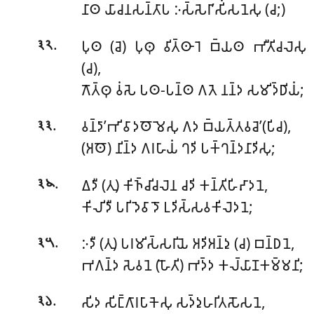
𑀦𑀸𑀣 𑀬𑀸𑀘𑀦𑀲𑀦𑁆𑀢𑀸𑀧 𑀇𑀲𑁆𑀲𑁂𑀭𑀸’𑀲𑀺𑀁𑀲𑀦𑁂𑀲𑀼 (𑀘;)
.
𑀧𑀼𑀣 (𑀘𑁂) 𑀧𑀼𑀣𑀼 𑀯𑀺𑀢𑁆𑀣𑀸𑀭𑁂 𑀩𑁆𑀬𑀣 𑀪𑀻𑀢𑀺𑀘𑀮𑁂𑀲𑀼
𑁩𑁨
(𑀘),
𑀕𑁄𑀢𑁆𑀣𑀼 𑀯𑀁𑀲𑁂 𑀧𑀣-𑀧𑀦𑁆𑀣 𑀕𑀢𑁂 𑀦𑀦𑁆𑀤 𑀲𑀫𑀺𑀤𑁆𑀥𑀺𑀬𑀁;
.
𑀯𑀦𑁆𑀤𑀸’𑀪𑀺𑀯𑀸𑀤𑀣𑁄𑀫𑁂𑀲𑀼 𑀕𑀤 𑀩𑁆𑀬𑀢𑁆𑀢𑀯𑀘𑁂’(𑀧𑀺𑀘),
𑁩𑁩
(𑀅𑀣𑁄) 𑀦𑀺𑀦𑁆𑀤 𑀕𑀭𑀳𑀸𑀬𑀁 𑀔𑀤𑀺 𑀧𑀓𑁆𑀔𑀦𑁆𑀤𑀦𑀸𑀤𑀺𑀲𑀼;
.
𑀏𑀤𑀻 (𑀢𑀼) 𑀓𑀺𑀜𑁆𑀘𑀺𑀘𑀮𑁂𑀦 𑀘𑀤𑀺 𑀓𑀦𑁆𑀢𑀺𑀳𑀺𑀴𑀸𑀤𑀦𑁂,
𑁩𑁪
𑀓𑀺𑀮𑀺𑀤𑀻 𑀧𑀭𑀺𑀤𑁂𑀯𑀸𑀤𑁄 𑀉𑀤𑀺𑀲𑁆𑀲𑀯𑀓𑀺𑀮𑁂𑀤𑀦𑁂;
.
𑀇𑀤𑀻 (𑀢𑀼) 𑀧𑀭𑀫𑀺𑀲𑁆𑀲𑀭𑀺𑀬𑁂 𑀅𑀤𑀺𑀅𑀦𑁆𑀤𑀼 (𑀘) 𑀩𑀦𑁆𑀥𑀦𑁂,
𑁩𑁫
𑀪𑀕𑀦𑁆𑀤 𑀲𑁂𑀯𑀦𑁂 (𑀳𑁄𑀢𑀺) 𑀪𑀤𑁆𑀤 𑀓𑀮𑁆𑀬𑀸𑀡𑀓𑀫𑁆𑀫𑀦𑀺;
.
𑀲𑀺𑀤 𑀲𑀺𑀗𑁆𑀕𑀸𑀭𑀧𑀸𑀓𑁂𑀲𑀼 𑀲𑀤𑁆𑀤𑀼𑀳𑀭𑀺𑀢𑀲𑁄𑀲𑀦𑁂,
𑁩𑁬