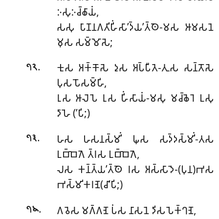
𑀇𑀲𑀼𑀇𑀘𑁆𑀙𑀸𑀬𑀁,
𑀲𑀲𑀼 𑀧𑀸𑀡𑀦𑀕𑀢𑀺𑀳𑀺𑀁𑀲𑀸’𑀤𑁆𑀬’𑀢𑁆𑀣𑁂-𑀫𑀲 𑀆𑀫𑀲𑀦𑁂
𑀫𑀼𑀲 𑀲𑀫𑁆𑀫𑁄𑀲𑁂;
.
𑀓𑀼𑀲 𑀅𑀓𑁆𑀓𑁄𑀲𑁂 𑀤𑀼𑀲 𑀅𑀧𑁆𑀧𑀻𑀢𑁂-𑀢𑀼𑀲 𑀲𑀦𑁆𑀢𑁄𑀲𑁂
𑁭𑁨
𑀧𑀼𑀲 𑀧𑁄𑀲𑀫𑁆𑀳𑀺,
𑀭𑀼𑀲 𑀆𑀮𑁂𑀧𑁂 𑀭𑀼𑀲 𑀳𑀺𑀁𑀲𑀸𑀬𑀁-𑀫𑀲𑀼 𑀫𑀘𑁆𑀙𑁂𑀭𑁂 𑀉𑀲𑀼
𑀤𑀸𑀳𑁂 (’𑀧𑀺;)
.
𑀳𑀲 𑀳𑀲𑀦𑀲𑁆𑀫𑀺𑀁 𑀖𑀼𑀲 𑀲𑀤𑁆𑀤𑀲𑁆𑀫𑀺𑀁-𑀢𑀲
𑁭𑁩
𑀉𑀩𑁆𑀩𑁂𑀕𑁂 𑀢𑁆𑀭𑀲 𑀉𑀩𑁆𑀩𑁂𑀕𑁂,
𑀮𑀲 𑀓𑀦𑁆𑀢𑁆𑀬’𑀢𑁆𑀣𑁂 𑀭𑀲 𑀅𑀲𑁆𑀲𑀸𑀤𑁂-(𑀧𑀼𑀦)𑀪𑀲
𑀪𑀲𑁆𑀫𑀺𑀓𑀭𑀡𑁂(𑀘𑀸’𑀧𑀺;)
.
𑀕𑀯𑁂𑀲 𑀫𑀕𑁆𑀕𑀡𑁂 𑀧𑀁𑀲 𑀦𑀸𑀲𑀦𑁂 𑀤𑀺𑀲 𑀧𑁂𑀓𑁆𑀔𑀡𑁂,
𑁭𑁪