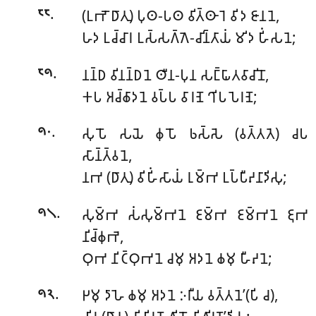
.
(𑀉𑀪𑁄 𑀥𑀸𑀢𑀼) 𑀧𑀼𑀣-𑀧𑀣 𑀯𑀺𑀢𑁆𑀣𑀸𑀭𑁂 𑀯𑀺𑀤 𑀚𑀸𑀦𑀦𑁂,
𑁮𑁮
𑀳𑀤 𑀉𑀘𑁆𑀘𑀸𑀭 𑀉𑀲𑁆𑀲𑀕𑁆𑀕𑁂-𑀘𑀺𑀦𑁆𑀢𑀸𑀬𑀁 𑀫𑀺𑀤 𑀳𑀺𑀁𑀲𑀦𑁂;
.
𑀦𑀦𑁆𑀥 𑀯𑀺𑀦𑀦𑁆𑀥𑀦𑁂 𑀣𑀻𑀦-𑀧𑀼𑀦 𑀲𑀗𑁆𑀖𑀸𑀢𑀯𑀸𑀘𑀺𑀦𑁄,
𑁮𑁯
𑀓𑀧 𑀅𑀘𑁆𑀙𑀸𑀤𑀦𑁂 𑀯𑀧𑁆𑀧 𑀯𑀸𑀭𑀡𑁂 𑀔𑀺𑀧 𑀧𑁂𑀭𑀡𑁂;
.
𑀲𑀼𑀧𑁄 𑀲𑀬𑁂 𑀙𑀼𑀧𑁄 𑀨𑀲𑁆𑀲𑁂 (𑀯𑀢𑁆𑀢𑀢𑁂) 𑀘𑀧
𑁯𑁦
𑀲𑀸𑀦𑁆𑀢𑁆𑀯𑀦𑁂,
𑀦𑀪 (𑀥𑀸𑀢𑀼) 𑀯𑀺𑀳𑀺𑀁𑀲𑀸𑀬𑀁 𑀭𑀼𑀫𑁆𑀪 𑀉𑀧𑁆𑀧𑀻𑀴𑀦𑀸𑀤𑀺𑀲𑀼;
.
𑀲𑀼𑀫𑁆𑀪 𑀲𑀁𑀲𑀼𑀫𑁆𑀪𑀦𑁂 𑀚𑀫𑁆𑀪 𑀚𑀫𑁆𑀪𑀦𑁂 𑀚𑀼𑀪
𑁯𑁧
𑀦𑀺𑀘𑁆𑀙𑀼𑀪𑁂,
𑀞𑀼𑀪 𑀦𑀺𑀝𑁆𑀞𑀼𑀪𑀦𑁂 𑀘𑀫𑀼 𑀅𑀤𑀦𑁂 𑀙𑀫𑀼 𑀳𑀻𑀴𑀦𑁂;
.
𑀛𑀫𑀼 𑀤𑀸𑀳𑁂 𑀙𑀫𑀼 𑀅𑀤𑀦𑁂 𑀇𑀭𑀻𑀬 𑀯𑀢𑁆𑀢𑀦𑁂’(𑀧𑀺 𑀘),
𑁯𑁨