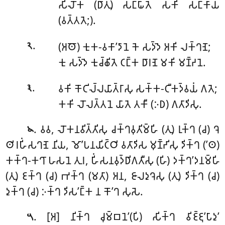
𑀲𑀺𑀮𑁄𑀓 (𑀥𑀸𑀢𑀼) 𑀲𑀗𑁆𑀖𑀸𑀢𑁂 𑀲𑀓𑀺 𑀲𑀗𑁆𑀓𑀸𑀬
(𑀯𑀢𑁆𑀢𑀢𑁂;).
.
(𑀅𑀣𑁄) 𑀓𑀼𑀓-𑀯𑀓𑀸’𑀤𑀸𑀦𑁂 𑀓𑁂 𑀲𑀤𑁆𑀤𑁂 𑀅𑀓𑀺 𑀮𑀓𑁆𑀔𑀡𑁂;
𑁨
𑀓𑀼 𑀲𑀤𑁆𑀤𑁂 𑀓𑀼𑀘𑁆𑀙𑀺𑀢𑁂 𑀝𑀗𑁆𑀓 𑀥𑀸𑀭𑀡𑁂 𑀫𑀓𑀺 𑀫𑀡𑁆𑀟𑀦𑁂.
.
𑀯𑀓𑀺 𑀓𑁄𑀝𑀺𑀮𑁆𑀮𑀬𑀸𑀢𑁆𑀭𑀸𑀲𑀼 𑀲𑀓𑁆𑀓-𑀝𑀻𑀓𑀤𑁆𑀯𑀬𑀁 𑀕𑀢𑁂;
𑁩
𑀓𑀓𑀺 𑀮𑁄𑀮𑀢𑁆𑀢𑀦𑁂 𑀬𑀸𑀢𑁂 𑀢𑀓𑀻 (𑀇𑀥) 𑀕𑀢𑀸𑀤𑀺𑀲𑀼.
.
𑀯𑀯, 𑀮𑁄𑀓𑀦𑀯𑀺𑀢𑁆𑀢𑀺𑀲𑀼 𑀘𑀓𑁆𑀔𑀯𑀼𑀢𑀺𑀫𑁆𑀳𑀺 (𑀢𑀼) 𑀭𑀼𑀓𑁆𑀔 (𑀘) 𑀔𑁂
𑁪
𑀣𑀺𑀭𑀳𑀺𑀁𑀲𑀔𑀡𑁂 𑀦𑀺𑀬, 𑀫𑁄’𑀧𑀦𑀬𑀺𑀝𑁆𑀞𑀺 𑀯𑀢𑀸𑀤𑀺𑀲 𑀫𑀼𑀡𑁆𑀟𑀺𑀲𑀼 𑀤𑀺𑀓𑁆𑀔 (’𑀣)
𑀓𑀓𑁆𑀔-𑀓𑀔𑀸 𑀳𑀲𑀦𑁂 𑀢𑀼𑀭, 𑀳𑀺𑀁𑀲𑀦𑀯𑀼𑀤𑁆𑀥𑀺𑀕𑀢𑀻𑀲𑀼 (𑀳𑀺) 𑀤𑀓𑁆𑀔’𑀤𑀦𑀫𑁆𑀳𑀺
(𑀢𑀼) 𑀚𑀓𑁆𑀔 (𑀘) 𑀪𑀓𑁆𑀔 (𑀫𑀢𑀸) 𑀅𑀦, 𑀚𑀸𑀮𑀤𑀼𑀔𑁂𑀲𑀼 (𑀢𑀼) 𑀤𑀺𑀓𑁆𑀔 (𑀘)
𑀤𑀼𑀓𑁆𑀔 (𑀘) 𑀇𑀓𑁆𑀔 𑀤𑀺𑀲’𑀗𑁆𑀓 𑀦 𑀓𑁄’𑀔 𑀲𑀼𑀲𑁂.
. [𑀅] 𑀦𑀺𑀓𑁆𑀔 𑀘𑀼𑀫𑁆𑀩𑀦𑁂’(𑀧𑀺) 𑀲𑀺𑀓𑁆𑀔 𑀯𑀺𑀚𑁆𑀚𑀼’𑀧𑀸𑀤𑀼’
𑁫