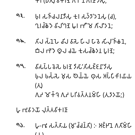
𑀓𑀺𑀭 (𑀥𑀸𑀢𑀼) 𑀯𑀺𑀓𑀺𑀭𑀡𑁂 𑀕𑀺𑀭𑁄 𑀦𑀺𑀕𑀺𑀭𑀡𑀸’𑀤𑀺𑀲𑀼;
.
𑀨𑀼𑀭 𑀲𑀜𑁆𑀘𑀮𑀦𑀸𑀤𑀻𑀲𑀼 𑀓𑀼𑀭 𑀲𑀤𑁆𑀤𑀸’𑀤𑀦𑁂𑀲𑀼 (𑀘),
𑁯𑁩
𑀔𑀼𑀭𑀘𑁆𑀙𑁂𑀤𑁂 𑀯𑀺𑀮𑀺𑀔𑀡𑁂 𑀖𑀼𑀭 𑀪𑀻𑀫𑁂 𑀕𑀺𑀮𑀸’𑀤𑀦𑁂;
.
𑀢𑀺𑀮 𑀲𑁆𑀦𑁂𑀳𑁂 𑀘𑀺𑀮 𑀯𑀸𑀲𑁂 𑀳𑀺𑀮 𑀳𑀸𑀯𑁂 𑀲𑀺𑀮𑀼’𑀜𑁆𑀙𑀦𑁂,
𑁯𑁪
𑀩𑀺𑀮 𑀪𑁂𑀤𑁂 𑀣𑀽𑀮 𑀘𑀬𑁂 𑀓𑀼𑀲𑀘𑁆𑀙𑁂𑀤𑀦 𑀧𑀽𑀭𑀡𑁂;
.
𑀯𑀺𑀲𑀧𑁆𑀧𑀯𑁂𑀲𑁂 𑀨𑀭𑀡𑁂 𑀤𑀺𑀲𑀸’𑀢𑀺𑀲𑀚𑁆𑀚𑀦𑀸’𑀤𑀺𑀲𑀼
𑁯𑁫
𑀨𑀼𑀮 𑀨𑀲𑁆𑀲𑁂 𑀫𑀼𑀲 𑀣𑁂𑀬𑁆𑀬𑁂 𑀣𑀼𑀲 𑀅𑀧𑁆𑀧𑀺𑀓𑀺𑀭𑀬𑀸𑀬
(𑀢𑀼)
𑀕𑀼𑀴 𑀫𑁄𑀓𑁆𑀔𑁂 𑀕𑀼𑀴 𑀧𑀭𑀺𑀯𑀢𑁆𑀢𑀦𑀫𑁆𑀳𑀺 (𑀢𑀼𑀤𑀸𑀤𑀬𑁄;)
𑀳𑀽
𑀪𑀼𑀯𑀸𑀤𑀬𑁄 𑀮𑀼𑀢𑁆𑀢𑀯𑀺𑀓𑀭𑀡𑀸
.
𑀳𑀽-𑀪𑀽 𑀲𑀢𑁆𑀢𑀸𑀬 (𑀫𑀼’𑀘𑁆𑀘𑀦𑁆𑀢𑀺) 𑀇 𑀅𑀚𑁆𑀛𑀸𑀦𑁂 𑀕𑀢𑀺𑀫𑁆𑀳𑀺
𑁯𑁬
(𑀘,)