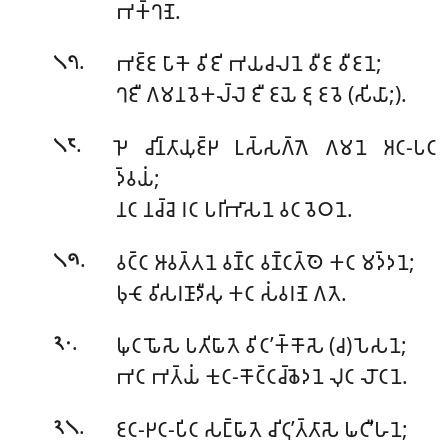
𑀪𑀓𑁆𑀔𑀡𑁂.
.
𑀪𑀚𑁆𑀚 𑀧𑀸𑀓𑁂 𑀯𑀺𑀚𑀺 𑀪𑀬𑀘𑀮𑀦𑁂 𑀯𑀻𑀚 𑀯𑀻𑀚𑀦𑁂;
𑁧𑁭
𑀔𑀚𑀻 𑀕𑀫𑀦𑀯𑁂𑀓𑀮𑁆𑀮𑁂 𑀚𑀻 𑀚𑀬𑁂 𑀚𑀼 𑀚𑀯𑁂 (𑀲𑀺𑀬𑀸;).
.
𑀛𑁂 𑀘𑀺𑀦𑁆𑀢𑀸𑀬𑀼𑀚𑁆𑀛 𑀉𑀲𑁆𑀲𑀕𑁆𑀕𑁂 𑀕𑀫𑀦𑁂 𑀅𑀝-𑀧𑀝
𑁧𑁮
𑀤𑁆𑀯𑀬𑀁;
𑀦𑀝 𑀦𑀘𑁆𑀘𑁂 𑀭𑀝 𑀧𑀭𑀺𑀪𑀸𑀲𑀦𑁂 𑀯𑀝 𑀯𑁂𑀞𑀦𑁂.
.
𑀯𑀝𑁆𑀝 𑀆𑀯𑀢𑁆𑀢𑀦𑁂 𑀯𑀡𑁆𑀝 𑀯𑀡𑁆𑀝𑀢𑁆𑀣𑁂 𑀓𑀝 𑀫𑀤𑁆𑀤𑀦𑁂;
𑁧𑁯
𑀨𑀼𑀝𑁄 𑀯𑀺𑀲𑀭𑀡𑀸𑀤𑀻𑀲𑀼 𑀓𑀝 𑀲𑀁𑀯𑀭𑀡𑁂 𑀕𑀢𑁂.
.
𑀖𑀼𑀝 𑀖𑁄𑀲𑁂 𑀧𑀢𑀺𑀖𑀸𑀢𑁂 𑀯𑀺𑀝’𑀓𑁆𑀓𑁄𑀲𑁂 (𑀘) 𑀧𑁂𑀲𑀦𑁂;
𑁨𑁦
𑀪𑀝 𑀪𑀢𑁆𑀬𑀁 𑀓𑀼𑀝-𑀓𑁄𑀝𑁆𑀝𑀘𑁆𑀙𑁂𑀤𑀦𑁂 𑀮𑀼𑀝 𑀮𑁄𑀝𑀦𑁂.
.
𑀚𑀝-𑀛𑀝-𑀧𑀺𑀝 𑀲𑀗𑁆𑀖𑀸𑀢𑁂 𑀘𑀺𑀝𑀼’𑀢𑁆𑀢𑀸𑀲𑁂 𑀖𑀝𑀻’𑀳𑀦𑁂;
𑁨𑁧