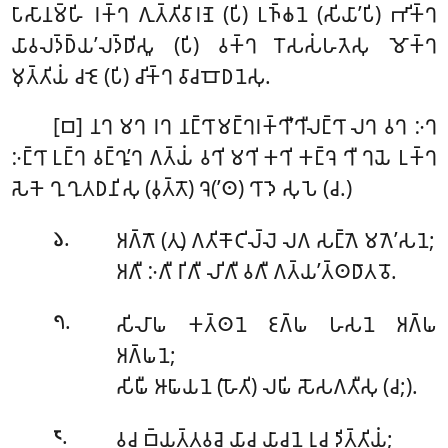
𑀧𑀸𑀲𑀸𑀦𑀫𑁆𑀳𑀺 𑀭𑀓𑁆𑀔 𑀕𑀼𑀢𑁆𑀢𑀺𑀯𑀸𑀭𑀡𑁂 (𑀧𑀺) 𑀉𑀜𑁆𑀙𑀦𑁂 (𑀲𑀺𑀬𑀸’𑀧𑀺) 𑀪𑀺𑀓𑁆𑀔
𑀬𑀸𑀯𑀮𑀤𑁆𑀥𑁆𑀬’𑀮𑀤𑁆𑀥𑀺𑀲𑀽 (𑀧𑀺) 𑀯𑀓𑁆𑀔 𑀭𑁄𑀲𑀲𑀁𑀳𑀢𑁂𑀲𑀼 𑀫𑁄𑀓𑁆𑀔
𑀫𑀼𑀢𑁆𑀢𑀺𑀬𑀁 𑀘𑀚𑁂 (𑀧𑀺) 𑀘𑀺𑀓𑁆𑀔 𑀯𑀸𑀘𑀩𑁄𑀥𑀦𑁂𑀲𑀼.
[𑀩]
𑀦𑀔 𑀫𑀔 𑀭𑀔 𑀦𑀗𑁆𑀔𑀸𑀫𑀗𑁆𑀔𑀭𑀓𑁆𑀔𑀻’𑀔𑀻𑀮𑀗𑁆𑀔𑀸 𑀮𑀔 𑀯𑀔 𑀇𑀔
𑀇𑀗𑁆𑀔𑀸 𑀉𑀗𑁆𑀔 𑀯𑀗𑁆𑀔𑀽’𑀔 𑀕𑀢𑁆𑀬𑀁 𑀯𑀔𑀺 𑀫𑀔𑀺 𑀓𑀔𑀺 𑀓𑀗𑁆𑀔𑁂 𑀔𑀻 𑀔𑀬𑁂 𑀉𑀓𑁆𑀔
𑀲𑁂𑀓𑁂 𑀔𑀼 𑀔𑀼𑀢𑀥𑀦𑀺𑀲𑀼 (𑀯𑀼𑀢𑁆𑀢𑁄) 𑀔𑁂(’𑀣) 𑀔𑀸𑀤𑁂 𑀲𑀼𑀧𑁂 (𑀘.)
.
𑀅𑀕𑁆𑀕𑁄 (𑀢𑀼) 𑀕𑀢𑀺𑀓𑁄𑀝𑀺𑀮𑁆𑀮𑁂 𑀮𑀕 𑀲𑀗𑁆𑀕𑁂 𑀫𑀕𑁂’𑀲𑀦𑁂;
𑁬
𑀅𑀕𑀻 𑀇𑀕𑀻 𑀭𑀺𑀕𑀻 𑀮𑀺𑀕𑀻 𑀯𑀕𑀻 𑀕𑀢𑁆𑀬’𑀢𑁆𑀣𑀥𑀸𑀢𑀯𑁄.
.
𑀲𑀺𑀮𑀸𑀖 𑀓𑀢𑁆𑀣𑀦𑁂 𑀚𑀕𑁆𑀖 𑀳𑀲𑀦𑁂 𑀅𑀕𑁆𑀖
𑁭
𑀅𑀕𑁆𑀖𑀦𑁂;
𑀲𑀺𑀖𑀻 𑀆𑀖𑀸𑀬𑀦𑁂 (𑀳𑁄𑀢𑀺) 𑀮𑀖𑀺 𑀲𑁄𑀲𑀕𑀢𑀻𑀲𑀼 (𑀘;).
.
𑀯𑀘 𑀩𑁆𑀬𑀢𑁆𑀢𑀯𑀘𑁂 𑀬𑀸𑀘 𑀬𑀸𑀘𑀦𑁂 𑀭𑀼𑀘 𑀤𑀺𑀢𑁆𑀢𑀺𑀬𑀁;
𑁮