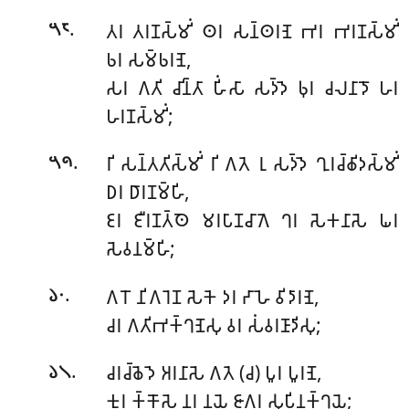
.
𑀢𑀭 𑀢𑀭𑀡𑀲𑁆𑀫𑀺𑀁 𑀣𑀭 𑀲𑀦𑁆𑀣𑀭𑀡𑁂 𑀪𑀭 𑀪𑀭𑀡𑀲𑁆𑀫𑀺𑀁
𑁫𑁮
𑀨𑀭 𑀲𑀫𑁆𑀨𑀭𑀡𑁂,
𑀲𑀭 𑀕𑀢𑀺 𑀘𑀺𑀦𑁆𑀢𑀸 𑀳𑀺𑀁𑀲𑀸 𑀲𑀤𑁆𑀤𑁂 𑀨𑀼𑀭 𑀘𑀮𑀦𑀸𑀤𑁄 𑀳𑀭
𑀳𑀭𑀡𑀲𑁆𑀫𑀺𑀁;
.
𑀭𑀺 𑀲𑀦𑁆𑀢𑀢𑀺𑀲𑁆𑀫𑀺𑀁 𑀭𑀺 𑀕𑀢𑁂 𑀭𑀼 𑀲𑀤𑁆𑀤𑁂 𑀔𑀼𑀭𑀘𑁆𑀙𑀺𑀤𑀲𑁆𑀫𑀺𑀁
𑁫𑁯
𑀥𑀭 𑀥𑀸𑀭𑀡𑀫𑁆𑀳𑀺,
𑀚𑀭 𑀚𑀻𑀭𑀡𑀢𑁆𑀣𑁂 𑀫𑀭𑀧𑀸𑀡𑀘𑀸𑀕𑁂 𑀔𑀭 𑀲𑁂𑀓𑀦𑀸𑀲𑁂 𑀖𑀭
𑀲𑁂𑀯𑀦𑀫𑁆𑀳𑀺;
.
𑀕𑀭𑁄 𑀦𑀺𑀕𑀭𑁂𑀡 𑀲𑁂𑀓𑁂 𑀤𑀭 𑀟𑀸𑀳𑁂 𑀯𑀺𑀤𑀸𑀭𑀡𑁂,
𑁬𑁦
𑀘𑀭 𑀕𑀢𑀺𑀪𑀓𑁆𑀔𑀡𑁂𑀲𑀼 𑀯𑀭 𑀲𑀁𑀯𑀭𑀡𑀸𑀤𑀺𑀲𑀼;
.
𑀘𑀭𑀘𑁆𑀙𑁂𑀤𑁂 𑀅𑀭𑀦𑀸𑀲𑁂 𑀕𑀢𑁂 (𑀘) 𑀧𑀽𑀭 𑀧𑀽𑀭𑀡𑁂,
𑁬𑁧
𑀓𑀼𑀭 𑀓𑁆𑀓𑁄𑀲𑁂 𑀦𑀭 𑀦𑀬𑁂 𑀚𑀸𑀕𑀭 𑀲𑀼𑀧𑀺𑀦𑀓𑁆𑀔𑀬𑁂;