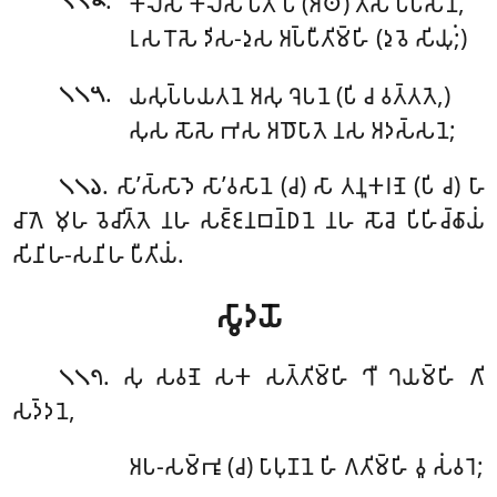
.
𑀓𑀺𑀮𑀺𑀲 𑀓𑀮𑀺𑀲𑁄’𑀧𑀢𑀸𑀧𑁂 (𑀅𑀣𑁄) 𑀢𑀲 𑀧𑀺𑀧𑀸𑀲𑀦𑁂,
𑁧𑁧𑁪
𑀭𑀼𑀲 𑀭𑁄𑀲𑁂 𑀤𑀺𑀲-𑀤𑀼𑀲 𑀅𑀧𑁆𑀧𑀻𑀢𑀺𑀫𑁆𑀳𑀺 (𑀤𑀼𑀯𑁂 𑀲𑀺𑀬𑀼𑀁;)
.
𑀬𑀲𑀼𑀧𑁆𑀧𑀬𑀢𑀦𑁂 𑀅𑀲𑀼 𑀔𑁂𑀧𑀦𑁂 (𑀧𑀺 𑀘 𑀯𑀢𑁆𑀢𑀢𑁂,)
𑁧𑁧𑁫
𑀲𑀼𑀲 𑀲𑁄𑀲𑁂 𑀪𑀲 𑀅𑀥𑁄𑀧𑀸𑀢𑁂 𑀦𑀲 𑀅𑀤𑀲𑁆𑀲𑀦𑁂;
. 𑀲𑀸’𑀲𑁆𑀲𑀸𑀤𑁂 𑀲𑀸’𑀯𑀲𑀸𑀦𑁂 (𑀘) 𑀲𑀸 𑀢𑀦𑀽𑀓𑀭𑀡𑁂 (𑀧𑀺 𑀘) 𑀳𑀸
𑁧𑁧𑁬
𑀘𑀸𑀕𑁂 𑀫𑀼𑀳 𑀯𑁂𑀘𑀺𑀢𑁆𑀢𑁂 𑀦𑀳 𑀲𑀚𑁆𑀚𑀦𑀩𑀦𑁆𑀥𑀦𑁂 𑀦𑀳 𑀲𑁄𑀘𑁂 𑀧𑀺𑀳𑀺𑀘𑁆𑀙𑀸𑀬𑀁
𑀲𑀺𑀦𑀺𑀳-𑀲𑀦𑀺𑀳 𑀧𑀻𑀢𑀺𑀬𑀁.
𑀲𑁆𑀯𑀸𑀤𑀬𑁄
. 𑀲𑀼 𑀲𑀯𑀡𑁂 𑀲𑀓 𑀲𑀢𑁆𑀢𑀺𑀫𑁆𑀳𑀺 𑀔𑀻 𑀔𑀬𑀫𑁆𑀳𑀺 𑀕𑀺
𑁧𑁧𑁭
𑀲𑀤𑁆𑀤𑀦𑁂,
𑀅𑀧-𑀲𑀫𑁆𑀪𑀽 (𑀘) 𑀧𑀸𑀧𑀼𑀡𑀦𑁂 𑀳𑀺 𑀕𑀢𑀺𑀫𑁆𑀳𑀺 𑀯𑀽 𑀲𑀁𑀯𑀭𑁂;