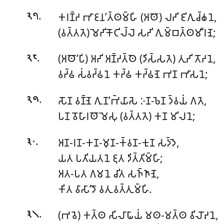
.
𑀓𑀭𑀡𑁆𑀟 𑀪𑀸𑀚𑀦’𑀢𑁆𑀣𑀫𑁆𑀳𑀺 (𑀅𑀣𑁄) 𑀮𑀟𑀺 𑀚𑀺𑀕𑀼𑀘𑁆𑀙𑀦𑁂,
𑁨𑁭
(𑀯𑀢𑁆𑀢𑀢𑁂) 𑀫𑁂𑀟𑀺𑀓𑁄𑀝𑀺𑀮𑁆𑀮𑁂 𑀲𑀟𑀺 𑀕𑀼𑀫𑁆𑀩𑀢𑁆𑀣𑀫𑀻𑀭𑀡𑁂;
.
(𑀅𑀣𑁄’𑀧𑀺) 𑀅𑀟𑀺 𑀅𑀡𑁆𑀟𑀢𑁆𑀣𑁂 (𑀤𑀺𑀲𑁆𑀲𑀢𑁂) 𑀢𑀼𑀟𑀺 𑀢𑁄𑀟𑀦𑁂,
𑁨𑁮
𑀯𑀟𑁆𑀠 𑀲𑀁𑀯𑀟𑁆𑀠𑀦𑁂 𑀓𑀟𑁆𑀠 𑀓𑀟𑁆𑀠𑀡𑁂 𑀪𑀡 𑀪𑀸𑀲𑀦𑁂;
.
𑀲𑁄𑀡 𑀯𑀡𑁆𑀡𑁂 𑀕𑀼𑀡’𑀪𑁆𑀬𑀸𑀲𑁂 𑀇𑀡-𑀨𑁂𑀡 𑀤𑁆𑀯𑀬𑀁 𑀕𑀢𑁂,
𑁨𑁯
𑀧𑀡 𑀯𑁄𑀳𑀸𑀭𑀣𑁄𑀫𑁂𑀲𑀼 (𑀯𑀢𑁆𑀢𑀢𑁂) 𑀓𑀡 𑀫𑀺𑀮𑀦𑁂;
.
𑀅𑀡-𑀭𑀡-𑀓𑀡-𑀫𑀼𑀡-𑀓𑁆𑀯𑀡-𑀓𑀼𑀡 𑀲𑀤𑁆𑀤𑁂,
𑁩𑁦
𑀬𑀢 𑀧𑀢𑀺𑀬𑀢𑀦𑁂 𑀚𑀼𑀢 𑀤𑀺𑀢𑁆𑀢𑀺𑀫𑁆𑀳𑀺;
𑀅𑀢-𑀧𑀢 𑀕𑀫𑀦𑁂 𑀘𑀺𑀢 𑀲𑀜𑁆𑀜𑀸𑀡𑁂,
𑀓𑀺𑀢 𑀯𑀸𑀲𑀸’𑀤𑁄 𑀯𑀢𑀼 𑀯𑀢𑁆𑀢𑀼𑀫𑁆𑀳𑀺.
.
(𑀪𑀯𑁂) 𑀓𑀢𑁆𑀣 𑀲𑀺𑀮𑀸𑀖𑀸𑀬𑀁 𑀫𑀣-𑀫𑀢𑁆𑀣 𑀯𑀺𑀮𑁄𑀴𑀦𑁂,
𑁩𑁧