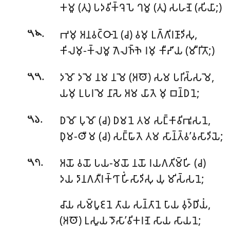
𑀓𑀫𑀽 (𑀢𑀼) 𑀧𑀤𑀯𑀺𑀓𑁆𑀔𑁂𑀧𑁂 𑀔𑀫𑀽 (𑀢𑀼) 𑀲𑀳𑀡𑁂 (𑀲𑀺𑀬𑀸;)
.
𑀪𑀫𑀼 𑀅𑀦𑀯𑀝𑁆𑀞𑀸𑀦𑁂 (𑀘) 𑀯𑀫𑀼 𑀉𑀕𑁆𑀕𑀺𑀭𑀡𑀸𑀤𑀺𑀲𑀼,
𑁫𑁪
𑀓𑀺𑀮𑀫𑀼-𑀓𑁆𑀮𑀫𑀽 𑀕𑁂𑀮𑀜𑁆𑀜𑁂 𑀭𑀫𑀼 𑀓𑀻𑀴𑀸’𑀬 (𑀫𑀻𑀭𑀺𑀢𑁄;)
.
𑀤𑀫𑁄 𑀤𑀫𑁂 𑀦𑀫 𑀦𑀫𑁂 (𑀅𑀣𑁄) 𑀲𑀫 𑀧𑀭𑀺𑀲𑁆𑀲𑀫𑁂,
𑁫𑁫
𑀬𑀫𑀼 𑀉𑀧𑀭𑀫𑁂 𑀦𑀸𑀲𑁂 𑀅𑀫 𑀬𑀸𑀢𑁂 𑀫𑀼 𑀩𑀦𑁆𑀥𑀦𑁂;
.
𑀥𑀫𑁄 𑀧𑀼𑀫𑁄 (𑀘) 𑀥𑀫𑀦𑁂 𑀢𑀫 𑀲𑀗𑁆𑀓𑀸𑀯𑀺𑀪𑀽𑀲𑀦𑁂,
𑁫𑁬
𑀥𑀼𑀫-𑀣𑀻𑀫 (𑀘) 𑀲𑀗𑁆𑀖𑀸𑀢𑁂 𑀢𑀫 𑀲𑀸𑀦𑁆𑀢𑁆𑀯’𑀯𑀲𑀸𑀤𑀺𑀬𑁂;
.
𑀅𑀬𑁄 𑀯𑀬𑁄 𑀧𑀬-𑀫𑀬𑁄 𑀦𑀬𑁄 𑀭𑀬𑀕𑀢𑀺𑀫𑁆𑀳𑀺 (𑀘)
𑁫𑁭
𑀤𑀬 𑀤𑀸𑀦𑀕𑀢𑀻𑀭𑀓𑁆𑀔𑀸 𑀳𑀺𑀁𑀲𑀸𑀤𑀺𑀲𑀼 𑀬𑀼 𑀫𑀺𑀲𑁆𑀲𑀦𑁂;
𑀘𑀸𑀬 𑀲𑀫𑁆𑀧𑀽𑀚𑀦𑁂 𑀢𑀸𑀬 𑀲𑀦𑁆𑀢𑀸𑀦𑁂 𑀧𑀸𑀬 𑀯𑀼𑀤𑁆𑀥𑀺𑀬𑀁,
(𑀅𑀣𑁄) 𑀉𑀲𑀽𑀬 𑀤𑁄𑀲𑀸’𑀯𑀺𑀓𑀭𑀡𑁂 𑀲𑀸𑀬 𑀲𑀸𑀬𑀦𑁂;