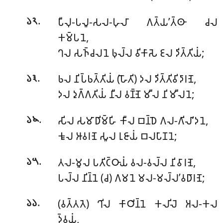
.
𑀧𑀻𑀮𑀼-𑀧𑀮𑀽-𑀲𑀮-𑀳𑀼𑀮𑀸 𑀕𑀢𑁆𑀬’𑀢𑁆𑀣𑀸 𑀘𑀮
𑁬𑁨
𑀓𑀫𑁆𑀧𑀦𑁂,
𑀔𑀮 𑀲𑀜𑁆𑀘𑀮𑀦𑁂 𑀨𑀼𑀮𑁆𑀮 𑀯𑀺𑀓𑀸𑀲𑁂 𑀚𑀮 𑀤𑀺𑀢𑁆𑀢𑀺𑀬𑀁;
.
𑀨𑀮 𑀦𑀺𑀧𑁆𑀨𑀢𑁆𑀢𑀺𑀬𑀁 (𑀳𑁄𑀢𑀺) 𑀤𑀮 𑀤𑀺𑀢𑁆𑀢𑀺𑀯𑀺𑀤𑀸𑀭𑀡𑁂,
𑁬𑁩
𑀤𑀮 𑀤𑀼𑀕𑁆𑀕𑀢𑀺𑀬𑀁 𑀦𑀻𑀮 𑀯𑀡𑁆𑀡𑁂 𑀫𑀻𑀮 𑀦𑀺𑀫𑀻𑀮𑀦𑁂;
.
𑀲𑀺𑀮 𑀲𑀫𑀸𑀥𑀺𑀫𑁆𑀳𑀺 𑀓𑀻𑀮 𑀩𑀦𑁆𑀥𑁂 𑀕𑀮-𑀕𑀺𑀮𑀸’𑀤𑀦𑁂,
𑁬𑁪
𑀓𑀽𑀮 𑀆𑀯𑀭𑀡𑁂 𑀲𑀽𑀮 𑀭𑀼𑀚𑀸𑀬𑀁 𑀩𑀮𑀧𑀸𑀡𑀦𑁂;
.
𑀢𑀮-𑀫𑀽𑀮 𑀧𑀢𑀺𑀝𑁆𑀞𑀸𑀬𑀁 𑀯𑀮-𑀯𑀮𑁆𑀮 𑀦𑀺𑀯𑀸𑀭𑀡𑁂,
𑁬𑁫
𑀧𑀮𑁆𑀮 𑀦𑀺𑀦𑁆𑀦𑁂 (𑀘) 𑀕𑀫𑀦𑁂 𑀫𑀮-𑀫𑀮𑁆𑀮’𑀯𑀥𑀸𑀭𑀡𑁂;
.
(𑀯𑀢𑁆𑀢𑀢𑁂) 𑀔𑀺𑀮 𑀓𑀸𑀞𑀺𑀦𑁆𑀦𑁂 𑀓𑀮𑀺𑀮𑁂 𑀅𑀮-𑀓𑀮
𑁬𑁬
𑀤𑁆𑀯𑀬𑀁,