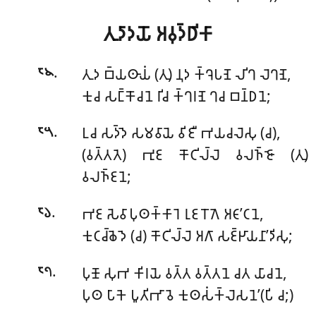
𑀢𑀼𑀤𑀸𑀤𑀬𑁄 𑀅𑀯𑀼𑀤𑁆𑀥𑀺𑀓𑀸
.
𑀢𑀼𑀤 𑀩𑁆𑀬𑀣𑀸𑀬𑀁 (𑀢𑀼) 𑀦𑀼𑀤 𑀓𑁆𑀔𑁂𑀧𑀡𑁂 𑀮𑀺𑀔 𑀮𑁂𑀔𑀡𑁂,
𑁮𑁪
𑀓𑀼𑀘 𑀲𑀗𑁆𑀓𑁄𑀘𑀦𑁂 𑀭𑀺𑀘 𑀓𑁆𑀔𑀭𑀡𑁂 𑀔𑀘 𑀩𑀦𑁆𑀥𑀦𑁂;
.
𑀉𑀘 𑀲𑀤𑁆𑀤𑁂 𑀲𑀫𑀯𑀸𑀬𑁂 𑀯𑀺𑀚𑀻 𑀪𑀬𑀘𑀮𑁂𑀲𑀼 (𑀘),
𑁮𑁫
(𑀯𑀢𑁆𑀢𑀢𑁂) 𑀪𑀼𑀚 𑀓𑁄𑀝𑀺𑀮𑁆𑀮𑁂 𑀯𑀮𑀜𑁆𑀚𑁄 (𑀢𑀼)
𑀯𑀮𑀜𑁆𑀚𑀦𑁂;
.
𑀪𑀚 𑀲𑁂𑀯𑀸𑀧𑀼𑀣𑀓𑁆𑀓𑀸𑀭𑁂 𑀭𑀼𑀚 𑀭𑁄𑀕𑁂 𑀅𑀝𑀸’𑀝𑀦𑁂,
𑁮𑁬
𑀓𑀼𑀝𑀘𑁆𑀙𑁂𑀤𑁂 (𑀘) 𑀓𑁄𑀝𑀺𑀮𑁆𑀮𑁂 𑀅𑀕𑀸 𑀲𑀚𑁆𑀛𑀸𑀬𑀦𑀸’𑀤𑀺𑀲𑀼;
.
𑀧𑀼𑀡𑁄 𑀲𑀼𑀪 𑀓𑀺𑀭𑀬𑁂 𑀯𑀢𑁆𑀢 𑀯𑀢𑁆𑀢𑀦𑁂 𑀘𑀢 𑀬𑀸𑀘𑀦𑁂,
𑁮𑁭
𑀧𑀼𑀣 𑀧𑀸𑀓𑁂 𑀧𑀽𑀢𑀺𑀪𑀸𑀯𑁂 𑀓𑀼𑀣𑀲𑀁𑀓𑁆𑀮𑁂𑀲𑀦𑁂’(𑀧𑀺 𑀘;)