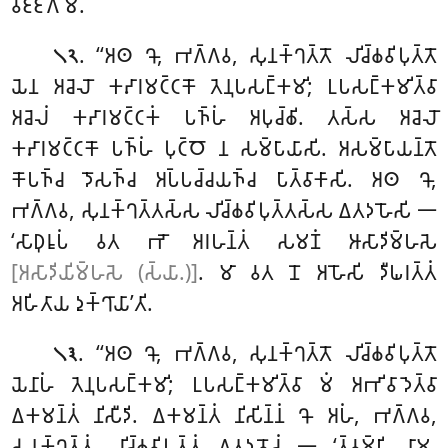
𑀯𑀚𑁆𑀚𑀺𑀕𑀸𑀫𑁂.
. ‘‘𑀅𑀣 𑀔𑁄, 𑀪𑀕𑁆𑀕𑀯, 𑀲𑀼𑀦𑀓𑁆𑀔𑀢𑁆𑀢𑁄 𑀮𑀺𑀘𑁆𑀙𑀯𑀺𑀧𑀼𑀢𑁆𑀢𑁄
𑁧𑁨
𑀬𑁂𑀦 𑀅𑀘𑁂𑀮𑁄 𑀓𑀴𑀸𑀭𑀫𑀝𑁆𑀝𑀓𑁄 𑀢𑁂𑀦𑀼𑀧𑀲𑀗𑁆𑀓𑀫𑀺; 𑀉𑀧𑀲𑀗𑁆𑀓𑀫𑀺𑀢𑁆𑀯𑀸
𑀅𑀘𑁂𑀮𑀁 𑀓𑀴𑀸𑀭𑀫𑀝𑁆𑀝𑀓𑀁 𑀧𑀜𑁆𑀳𑀁 𑀅𑀧𑀼𑀘𑁆𑀙𑀺. 𑀢𑀲𑁆𑀲 𑀅𑀘𑁂𑀮𑁄
𑀓𑀴𑀸𑀭𑀫𑀝𑁆𑀝𑀓𑁄 𑀧𑀜𑁆𑀳𑀁 𑀧𑀼𑀝𑁆𑀞𑁄 𑀦 𑀲𑀫𑁆𑀧𑀸𑀬𑀸𑀲𑀺. 𑀅𑀲𑀫𑁆𑀧𑀸𑀬𑀦𑁆𑀢𑁄
𑀓𑁄𑀧𑀜𑁆𑀘 𑀤𑁄𑀲𑀜𑁆𑀘 𑀅𑀧𑁆𑀧𑀘𑁆𑀘𑀬𑀜𑁆𑀘 𑀧𑀸𑀢𑁆𑀯𑀸𑀓𑀸𑀲𑀺. 𑀅𑀣 𑀔𑁄,
𑀪𑀕𑁆𑀕𑀯, 𑀲𑀼𑀦𑀓𑁆𑀔𑀢𑁆𑀢𑀲𑁆𑀲 𑀮𑀺𑀘𑁆𑀙𑀯𑀺𑀧𑀼𑀢𑁆𑀢𑀲𑁆𑀲 𑀏𑀢𑀤𑀳𑁄𑀲𑀺 𑁋
‘𑀲𑀸𑀥𑀼𑀭𑀽𑀧𑀁 𑀯𑀢 𑀪𑁄 𑀅𑀭𑀳𑀦𑁆𑀢𑀁 𑀲𑀫𑀡𑀁 𑀆𑀲𑀸𑀤𑀺𑀫𑁆𑀳𑀲𑁂
[𑀅𑀲𑀸𑀤𑀺𑀬𑀺𑀫𑁆𑀳𑀲𑁂 (𑀲𑁆𑀬𑀸.)]
. 𑀫𑀸 𑀯𑀢 𑀦𑁄 𑀅𑀳𑁄𑀲𑀺 𑀤𑀻𑀖𑀭𑀢𑁆𑀢𑀁
𑀅𑀳𑀺𑀢𑀸𑀬 𑀤𑀼𑀓𑁆𑀔𑀸𑀬𑀸’𑀢𑀺.
. ‘‘𑀅𑀣
𑀔𑁄, 𑀪𑀕𑁆𑀕𑀯, 𑀲𑀼𑀦𑀓𑁆𑀔𑀢𑁆𑀢𑁄 𑀮𑀺𑀘𑁆𑀙𑀯𑀺𑀧𑀼𑀢𑁆𑀢𑁄
𑁧𑁩
𑀬𑁂𑀦𑀸𑀳𑀁 𑀢𑁂𑀦𑀼𑀧𑀲𑀗𑁆𑀓𑀫𑀺; 𑀉𑀧𑀲𑀗𑁆𑀓𑀫𑀺𑀢𑁆𑀯𑀸 𑀫𑀁 𑀅𑀪𑀺𑀯𑀸𑀤𑁂𑀢𑁆𑀯𑀸
𑀏𑀓𑀫𑀦𑁆𑀢𑀁 𑀦𑀺𑀲𑀻𑀤𑀺. 𑀏𑀓𑀫𑀦𑁆𑀢𑀁 𑀦𑀺𑀲𑀺𑀦𑁆𑀦𑀁 𑀔𑁄 𑀅𑀳𑀁, 𑀪𑀕𑁆𑀕𑀯,
𑀲𑀼𑀦𑀓𑁆𑀔𑀢𑁆𑀢𑀁 𑀮𑀺𑀘𑁆𑀙𑀯𑀺𑀧𑀼𑀢𑁆𑀢𑀁 𑀏𑀢𑀤𑀯𑁄𑀘𑀁 𑁋 ‘𑀢𑁆𑀯𑀫𑁆𑀧𑀺 𑀦𑀸𑀫,