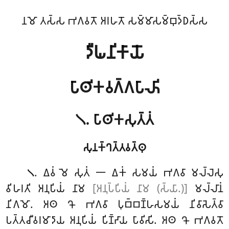
𑀦𑀫𑁄 𑀢𑀲𑁆𑀲 𑀪𑀕𑀯𑀢𑁄 𑀅𑀭𑀳𑀢𑁄 𑀲𑀫𑁆𑀫𑀸𑀲𑀫𑁆𑀩𑀼𑀤𑁆𑀥𑀲𑁆𑀲
𑀤𑀻𑀖𑀦𑀺𑀓𑀸𑀬𑁄
𑀧𑀸𑀣𑀺𑀓𑀯𑀕𑁆𑀕𑀧𑀸𑀴𑀺
𑁧. 𑀧𑀸𑀣𑀺𑀓𑀲𑀼𑀢𑁆𑀢𑀁
𑀲𑀼𑀦𑀓𑁆𑀔𑀢𑁆𑀢𑀯𑀢𑁆𑀣𑀼
. 𑀏𑀯𑀁
𑀫𑁂 𑀲𑀼𑀢𑀁 𑁋 𑀏𑀓𑀁 𑀲𑀫𑀬𑀁 𑀪𑀕𑀯𑀸 𑀫𑀮𑁆𑀮𑁂𑀲𑀼
𑁧
𑀯𑀺𑀳𑀭𑀢𑀺 𑀅𑀦𑀼𑀧𑀺𑀬𑀁 𑀦𑀸𑀫
[𑀅𑀦𑀼𑀧𑁆𑀧𑀺𑀬𑀁 𑀦𑀸𑀫 (𑀲𑁆𑀬𑀸.)]
𑀫𑀮𑁆𑀮𑀸𑀦𑀁
𑀦𑀺𑀕𑀫𑁄. 𑀅𑀣 𑀔𑁄 𑀪𑀕𑀯𑀸 𑀧𑀼𑀩𑁆𑀩𑀡𑁆𑀳𑀲𑀫𑀬𑀁 𑀦𑀺𑀯𑀸𑀲𑁂𑀢𑁆𑀯𑀸
𑀧𑀢𑁆𑀢𑀘𑀻𑀯𑀭𑀫𑀸𑀤𑀸𑀬 𑀅𑀦𑀼𑀧𑀺𑀬𑀁 𑀧𑀺𑀡𑁆𑀟𑀸𑀬 𑀧𑀸𑀯𑀺𑀲𑀺. 𑀅𑀣 𑀔𑁄 𑀪𑀕𑀯𑀢𑁄