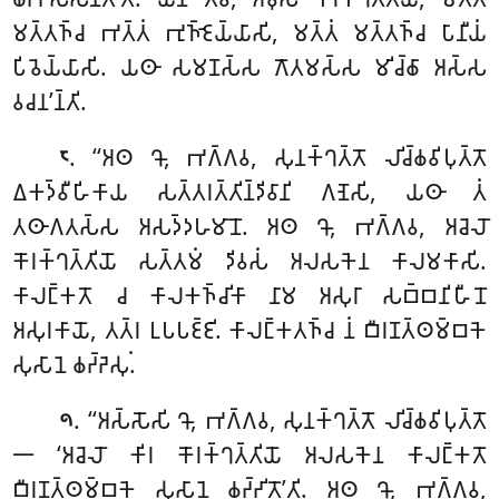
𑀫𑀢𑁆𑀢𑀜𑁆𑀘 𑀪𑀢𑁆𑀢𑀁 𑀪𑀼𑀜𑁆𑀚𑁂𑀬𑁆𑀬𑀸𑀲𑀺, 𑀫𑀢𑁆𑀢𑀁 𑀫𑀢𑁆𑀢𑀜𑁆𑀘 𑀧𑀸𑀦𑀻𑀬𑀁
𑀧𑀺𑀯𑁂𑀬𑁆𑀬𑀸𑀲𑀺. 𑀬𑀣𑀸 𑀲𑀫𑀡𑀲𑁆𑀲 𑀕𑁄𑀢𑀫𑀲𑁆𑀲 𑀫𑀺𑀘𑁆𑀙𑀸 𑀅𑀲𑁆𑀲
𑀯𑀘𑀦’𑀦𑁆𑀢𑀺.
. ‘‘𑀅𑀣 𑀔𑁄, 𑀪𑀕𑁆𑀕𑀯, 𑀲𑀼𑀦𑀓𑁆𑀔𑀢𑁆𑀢𑁄 𑀮𑀺𑀘𑁆𑀙𑀯𑀺𑀧𑀼𑀢𑁆𑀢𑁄
𑁮
𑀏𑀓𑀤𑁆𑀯𑀻𑀳𑀺𑀓𑀸𑀬 𑀲𑀢𑁆𑀢𑀭𑀢𑁆𑀢𑀺𑀦𑁆𑀤𑀺𑀯𑀸𑀦𑀺 𑀕𑀡𑁂𑀲𑀺, 𑀬𑀣𑀸 𑀢𑀁
𑀢𑀣𑀸𑀕𑀢𑀲𑁆𑀲 𑀅𑀲𑀤𑁆𑀤𑀳𑀫𑀸𑀦𑁄. 𑀅𑀣 𑀔𑁄, 𑀪𑀕𑁆𑀕𑀯, 𑀅𑀘𑁂𑀮𑁄
𑀓𑁄𑀭𑀓𑁆𑀔𑀢𑁆𑀢𑀺𑀬𑁄 𑀲𑀢𑁆𑀢𑀫𑀁 𑀤𑀺𑀯𑀲𑀁 𑀅𑀮𑀲𑀓𑁂𑀦 𑀓𑀸𑀮𑀫𑀓𑀸𑀲𑀺.
𑀓𑀸𑀮𑀗𑁆𑀓𑀢𑁄 𑀘 𑀓𑀸𑀮𑀓𑀜𑁆𑀘𑀺𑀓𑀸 𑀦𑀸𑀫 𑀅𑀲𑀼𑀭𑀸 𑀲𑀩𑁆𑀩𑀦𑀺𑀳𑀻𑀦𑁄
𑀅𑀲𑀼𑀭𑀓𑀸𑀬𑁄, 𑀢𑀢𑁆𑀭 𑀉𑀧𑀧𑀚𑁆𑀚𑀺. 𑀓𑀸𑀮𑀗𑁆𑀓𑀢𑀜𑁆𑀘 𑀦𑀁 𑀩𑀻𑀭𑀡𑀢𑁆𑀣𑀫𑁆𑀩𑀓𑁂
𑀲𑀼𑀲𑀸𑀦𑁂 𑀙𑀟𑁆𑀟𑁂𑀲𑀼𑀁.
. ‘‘𑀅𑀲𑁆𑀲𑁄𑀲𑀺
𑀔𑁄, 𑀪𑀕𑁆𑀕𑀯, 𑀲𑀼𑀦𑀓𑁆𑀔𑀢𑁆𑀢𑁄 𑀮𑀺𑀘𑁆𑀙𑀯𑀺𑀧𑀼𑀢𑁆𑀢𑁄
𑁯
𑁋 ‘𑀅𑀘𑁂𑀮𑁄 𑀓𑀺𑀭 𑀓𑁄𑀭𑀓𑁆𑀔𑀢𑁆𑀢𑀺𑀬𑁄 𑀅𑀮𑀲𑀓𑁂𑀦 𑀓𑀸𑀮𑀗𑁆𑀓𑀢𑁄
𑀩𑀻𑀭𑀡𑀢𑁆𑀣𑀫𑁆𑀩𑀓𑁂 𑀲𑀼𑀲𑀸𑀦𑁂 𑀙𑀟𑁆𑀟𑀺𑀢𑁄’𑀢𑀺. 𑀅𑀣 𑀔𑁄, 𑀪𑀕𑁆𑀕𑀯,