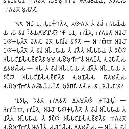
𑀯𑀺𑀭𑀽𑀧𑀭𑀽𑀧𑁂𑀦 𑀪𑀕𑀯𑀢𑁄 𑀲𑀫𑁆𑀫𑀼𑀔𑀻𑀪𑀸𑀯𑀁 𑀆𑀕𑀘𑁆𑀙𑁂𑀬𑁆𑀬, 𑀢𑀤𑀲𑁆𑀲
𑀪𑀕𑀯𑀢𑁄 𑀫𑀼𑀲𑀸’𑀢𑀺.
. ‘𑀅𑀧𑀺 𑀦𑀼, 𑀲𑀼𑀦𑀓𑁆𑀔𑀢𑁆𑀢, 𑀢𑀣𑀸𑀕𑀢𑁄 𑀢𑀁 𑀯𑀸𑀘𑀁 𑀪𑀸𑀲𑁂𑀬𑁆𑀬
𑁧𑁮
𑀬𑀸 𑀲𑀸 𑀯𑀸𑀘𑀸 𑀤𑁆𑀯𑀬𑀕𑀸𑀫𑀺𑀦𑀻’𑀢𑀺? ‘𑀓𑀺𑀁 𑀧𑀦, 𑀪𑀦𑁆𑀢𑁂, 𑀪𑀕𑀯𑀢𑀸 𑀅𑀘𑁂𑀮𑁄
𑀧𑀸𑀣𑀺𑀓𑀧𑀼𑀢𑁆𑀢𑁄 𑀘𑁂𑀢𑀲𑀸
𑀘𑁂𑀢𑁄 𑀧𑀭𑀺𑀘𑁆𑀘 𑀯𑀺𑀤𑀺𑀢𑁄 𑁋 𑀅𑀪𑀩𑁆𑀩𑁄 𑀅𑀘𑁂𑀮𑁄
𑀧𑀸𑀣𑀺𑀓𑀧𑀼𑀢𑁆𑀢𑁄 𑀢𑀁 𑀯𑀸𑀘𑀁 𑀅𑀧𑁆𑀧𑀳𑀸𑀬 𑀢𑀁 𑀘𑀺𑀢𑁆𑀢𑀁 𑀅𑀧𑁆𑀧𑀳𑀸𑀬 𑀢𑀁 𑀤𑀺𑀝𑁆𑀞𑀺𑀁
𑀅𑀧𑁆𑀧𑀝𑀺𑀦𑀺𑀲𑁆𑀲𑀚𑁆𑀚𑀺𑀢𑁆𑀯𑀸 𑀫𑀫 𑀲𑀫𑁆𑀫𑀼𑀔𑀻𑀪𑀸𑀯𑀁 𑀆𑀕𑀦𑁆𑀢𑀼𑀁. 𑀲𑀘𑁂𑀧𑀺𑀲𑁆𑀲
𑀏𑀯𑀫𑀲𑁆𑀲 𑁋 𑀅𑀳𑀁 𑀢𑀁 𑀯𑀸𑀘𑀁 𑀅𑀧𑁆𑀧𑀳𑀸𑀬 𑀢𑀁 𑀘𑀺𑀢𑁆𑀢𑀁 𑀅𑀧𑁆𑀧𑀳𑀸𑀬 𑀢𑀁
𑀤𑀺𑀝𑁆𑀞𑀺𑀁 𑀅𑀧𑁆𑀧𑀝𑀺𑀦𑀺𑀲𑁆𑀲𑀚𑁆𑀚𑀺𑀢𑁆𑀯𑀸 𑀲𑀫𑀡𑀲𑁆𑀲 𑀕𑁄𑀢𑀫𑀲𑁆𑀲
𑀲𑀫𑁆𑀫𑀼𑀔𑀻𑀪𑀸𑀯𑀁 𑀕𑀘𑁆𑀙𑁂𑀬𑁆𑀬𑀦𑁆𑀢𑀺, 𑀫𑀼𑀤𑁆𑀥𑀸𑀧𑀺 𑀢𑀲𑁆𑀲 𑀯𑀺𑀧𑀢𑁂𑀬𑁆𑀬𑀸’𑀢𑀺?
‘𑀉𑀤𑀸𑀳𑀼
, 𑀤𑁂𑀯𑀢𑀸 𑀪𑀕𑀯𑀢𑁄 𑀏𑀢𑀫𑀢𑁆𑀣𑀁 𑀆𑀭𑁄𑀘𑁂𑀲𑀼𑀁 𑁋
𑀅𑀪𑀩𑁆𑀩𑁄, 𑀪𑀦𑁆𑀢𑁂, 𑀅𑀘𑁂𑀮𑁄 𑀧𑀸𑀣𑀺𑀓𑀧𑀼𑀢𑁆𑀢𑁄 𑀢𑀁 𑀯𑀸𑀘𑀁 𑀅𑀧𑁆𑀧𑀳𑀸𑀬 𑀢𑀁
𑀘𑀺𑀢𑁆𑀢𑀁 𑀅𑀧𑁆𑀧𑀳𑀸𑀬 𑀢𑀁 𑀤𑀺𑀝𑁆𑀞𑀺𑀁 𑀅𑀧𑁆𑀧𑀝𑀺𑀦𑀺𑀲𑁆𑀲𑀚𑁆𑀚𑀺𑀢𑁆𑀯𑀸 𑀪𑀕𑀯𑀢𑁄
𑀲𑀫𑁆𑀫𑀼𑀔𑀻𑀪𑀸𑀯𑀁 𑀆𑀕𑀦𑁆𑀢𑀼𑀁. 𑀲𑀘𑁂𑀧𑀺𑀲𑁆𑀲 𑀏𑀯𑀫𑀲𑁆𑀲 𑁋 𑀅𑀳𑀁 𑀢𑀁 𑀯𑀸𑀘𑀁