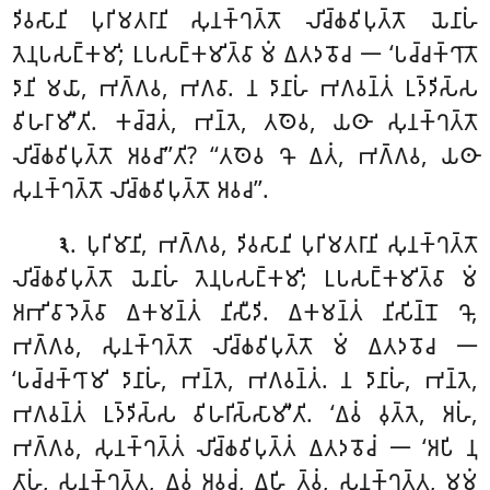
𑀤𑀺𑀯𑀲𑀸𑀦𑀺
𑀧𑀼𑀭𑀺𑀫𑀢𑀭𑀸𑀦𑀺 𑀲𑀼𑀦𑀓𑁆𑀔𑀢𑁆𑀢𑁄 𑀮𑀺𑀘𑁆𑀙𑀯𑀺𑀧𑀼𑀢𑁆𑀢𑁄 𑀬𑁂𑀦𑀸𑀳𑀁
𑀢𑁂𑀦𑀼𑀧𑀲𑀗𑁆𑀓𑀫𑀺; 𑀉𑀧𑀲𑀗𑁆𑀓𑀫𑀺𑀢𑁆𑀯𑀸 𑀫𑀁 𑀏𑀢𑀤𑀯𑁄𑀘 𑁋 ‘𑀧𑀘𑁆𑀘𑀓𑁆𑀔𑀸𑀢𑁄
𑀤𑀸𑀦𑀺 𑀫𑀬𑀸, 𑀪𑀕𑁆𑀕𑀯, 𑀪𑀕𑀯𑀸. 𑀦 𑀤𑀸𑀦𑀸𑀳𑀁 𑀪𑀕𑀯𑀦𑁆𑀢𑀁 𑀉𑀤𑁆𑀤𑀺𑀲𑁆𑀲
𑀯𑀺𑀳𑀭𑀸𑀫𑀻’𑀢𑀺. 𑀓𑀘𑁆𑀘𑁂𑀢𑀁, 𑀪𑀦𑁆𑀢𑁂, 𑀢𑀣𑁂𑀯, 𑀬𑀣𑀸 𑀲𑀼𑀦𑀓𑁆𑀔𑀢𑁆𑀢𑁄
𑀮𑀺𑀘𑁆𑀙𑀯𑀺𑀧𑀼𑀢𑁆𑀢𑁄 𑀅𑀯𑀘𑀸’’𑀢𑀺? ‘‘𑀢𑀣𑁂𑀯 𑀔𑁄 𑀏𑀢𑀁, 𑀪𑀕𑁆𑀕𑀯, 𑀬𑀣𑀸
𑀲𑀼𑀦𑀓𑁆𑀔𑀢𑁆𑀢𑁄 𑀮𑀺𑀘𑁆𑀙𑀯𑀺𑀧𑀼𑀢𑁆𑀢𑁄 𑀅𑀯𑀘’’.
. 𑀧𑀼𑀭𑀺𑀫𑀸𑀦𑀺, 𑀪𑀕𑁆𑀕𑀯, 𑀤𑀺𑀯𑀲𑀸𑀦𑀺 𑀧𑀼𑀭𑀺𑀫𑀢𑀭𑀸𑀦𑀺 𑀲𑀼𑀦𑀓𑁆𑀔𑀢𑁆𑀢𑁄
𑁩
𑀮𑀺𑀘𑁆𑀙𑀯𑀺𑀧𑀼𑀢𑁆𑀢𑁄 𑀬𑁂𑀦𑀸𑀳𑀁 𑀢𑁂𑀦𑀼𑀧𑀲𑀗𑁆𑀓𑀫𑀺; 𑀉𑀧𑀲𑀗𑁆𑀓𑀫𑀺𑀢𑁆𑀯𑀸 𑀫𑀁
𑀅𑀪𑀺𑀯𑀸𑀤𑁂𑀢𑁆𑀯𑀸 𑀏𑀓𑀫𑀦𑁆𑀢𑀁 𑀦𑀺𑀲𑀻𑀤𑀺. 𑀏𑀓𑀫𑀦𑁆𑀢𑀁 𑀦𑀺𑀲𑀺𑀦𑁆𑀦𑁄 𑀔𑁄,
𑀪𑀕𑁆𑀕𑀯, 𑀲𑀼𑀦𑀓𑁆𑀔𑀢𑁆𑀢𑁄 𑀮𑀺𑀘𑁆𑀙𑀯𑀺𑀧𑀼𑀢𑁆𑀢𑁄 𑀫𑀁 𑀏𑀢𑀤𑀯𑁄𑀘 𑁋
‘𑀧𑀘𑁆𑀘𑀓𑁆𑀔𑀸𑀫𑀺 𑀤𑀸𑀦𑀸𑀳𑀁, 𑀪𑀦𑁆𑀢𑁂, 𑀪𑀕𑀯𑀦𑁆𑀢𑀁. 𑀦 𑀤𑀸𑀦𑀸𑀳𑀁, 𑀪𑀦𑁆𑀢𑁂,
𑀪𑀕𑀯𑀦𑁆𑀢𑀁 𑀉𑀤𑁆𑀤𑀺𑀲𑁆𑀲 𑀯𑀺𑀳𑀭𑀺𑀲𑁆𑀲𑀸𑀫𑀻’𑀢𑀺. ‘𑀏𑀯𑀁 𑀯𑀼𑀢𑁆𑀢𑁂, 𑀅𑀳𑀁,
𑀪𑀕𑁆𑀕𑀯, 𑀲𑀼𑀦𑀓𑁆𑀔𑀢𑁆𑀢𑀁 𑀮𑀺𑀘𑁆𑀙𑀯𑀺𑀧𑀼𑀢𑁆𑀢𑀁 𑀏𑀢𑀤𑀯𑁄𑀘𑀁 𑁋 ‘𑀅𑀧𑀺 𑀦𑀼
𑀢𑀸𑀳𑀁, 𑀲𑀼𑀦𑀓𑁆𑀔𑀢𑁆𑀢, 𑀏𑀯𑀁 𑀅𑀯𑀘𑀁, 𑀏𑀳𑀺 𑀢𑁆𑀯𑀁, 𑀲𑀼𑀦𑀓𑁆𑀔𑀢𑁆𑀢, 𑀫𑀫𑀁