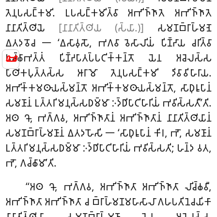
𑀢𑁂𑀦𑀼𑀧𑀲𑀗𑁆𑀓𑀫𑀺. 𑀉𑀧𑀲𑀗𑁆𑀓𑀫𑀺𑀢𑁆𑀯𑀸 𑀅𑀪𑀺𑀜𑁆𑀜𑀸𑀢𑁂 𑀅𑀪𑀺𑀜𑁆𑀜𑀸𑀢𑁂
𑀦𑀸𑀦𑀸𑀢𑀺𑀢𑁆𑀣𑀺𑀬𑁂
[𑀦𑀸𑀦𑀸𑀢𑀺𑀢𑁆𑀣𑀺𑀬 (𑀲𑁆𑀬𑀸.)]
𑀲𑀫𑀡𑀩𑁆𑀭𑀸𑀳𑁆𑀫𑀡𑁂
𑀏𑀢𑀤𑀯𑁄𑀘 𑁋 ‘𑀏𑀲𑀸𑀯𑀼𑀲𑁄, 𑀪𑀕𑀯𑀸 𑀯𑁂𑀲𑀸𑀮𑀺𑀬𑀁 𑀧𑀺𑀡𑁆𑀟𑀸𑀬 𑀘𑀭𑀺𑀢𑁆𑀯𑀸
📜
𑀧𑀘𑁆𑀙𑀸𑀪𑀢𑁆𑀢𑀁 𑀧𑀺𑀡𑁆𑀟𑀧𑀸𑀢𑀧𑁆𑀧𑀝𑀺𑀓𑁆𑀓𑀦𑁆𑀢𑁄 𑀬𑁂𑀦 𑀅𑀘𑁂𑀮𑀲𑁆𑀲
𑀧𑀸𑀣𑀺𑀓𑀧𑀼𑀢𑁆𑀢𑀲𑁆𑀲 𑀆𑀭𑀸𑀫𑁄 𑀢𑁂𑀦𑀼𑀧𑀲𑀗𑁆𑀓𑀫𑀺 𑀤𑀺𑀯𑀸𑀯𑀺𑀳𑀸𑀭𑀸𑀬.
𑀅𑀪𑀺𑀓𑁆𑀓𑀫𑀣𑀸𑀬𑀲𑁆𑀫𑀦𑁆𑀢𑁄 𑀅𑀪𑀺𑀓𑁆𑀓𑀫𑀣𑀸𑀬𑀲𑁆𑀫𑀦𑁆𑀢𑁄, 𑀲𑀸𑀥𑀼𑀭𑀽𑀧𑀸𑀦𑀁
𑀲𑀫𑀡𑀸𑀦𑀁 𑀉𑀢𑁆𑀢𑀭𑀺𑀫𑀦𑀼𑀲𑁆𑀲𑀥𑀫𑁆𑀫𑀸 𑀇𑀤𑁆𑀥𑀺𑀧𑀸𑀝𑀺𑀳𑀸𑀭𑀺𑀬𑀁 𑀪𑀯𑀺𑀲𑁆𑀲𑀢𑀻’𑀢𑀺.
𑀅𑀣
𑀔𑁄, 𑀪𑀕𑁆𑀕𑀯, 𑀅𑀪𑀺𑀜𑁆𑀜𑀸𑀢𑀸𑀦𑀁 𑀅𑀪𑀺𑀜𑁆𑀜𑀸𑀢𑀸𑀦𑀁 𑀦𑀸𑀦𑀸𑀢𑀺𑀢𑁆𑀣𑀺𑀬𑀸𑀦𑀁
𑀲𑀫𑀡𑀩𑁆𑀭𑀸𑀳𑁆𑀫𑀡𑀸𑀦𑀁 𑀏𑀢𑀤𑀳𑁄𑀲𑀺 𑁋 ‘𑀲𑀸𑀥𑀼𑀭𑀽𑀧𑀸𑀦𑀁 𑀓𑀺𑀭, 𑀪𑁄, 𑀲𑀫𑀡𑀸𑀦𑀁
𑀉𑀢𑁆𑀢𑀭𑀺𑀫𑀦𑀼𑀲𑁆𑀲𑀥𑀫𑁆𑀫𑀸 𑀇𑀤𑁆𑀥𑀺𑀧𑀸𑀝𑀺𑀳𑀸𑀭𑀺𑀬𑀁 𑀪𑀯𑀺𑀲𑁆𑀲𑀢𑀺; 𑀳𑀦𑁆𑀤 𑀯𑀢,
𑀪𑁄, 𑀕𑀘𑁆𑀙𑀸𑀫𑀸’𑀢𑀺.
‘‘𑀅𑀣
𑀔𑁄, 𑀪𑀕𑁆𑀕𑀯, 𑀅𑀪𑀺𑀜𑁆𑀜𑀸𑀢𑀸 𑀅𑀪𑀺𑀜𑁆𑀜𑀸𑀢𑀸 𑀮𑀺𑀘𑁆𑀙𑀯𑀻,
𑀅𑀪𑀺𑀜𑁆𑀜𑀸𑀢𑀸 𑀅𑀪𑀺𑀜𑁆𑀜𑀸𑀢𑀸 𑀘 𑀩𑁆𑀭𑀸𑀳𑁆𑀫𑀡𑀫𑀳𑀸𑀲𑀸𑀮𑀸 𑀕𑀳𑀧𑀢𑀺𑀦𑁂𑀘𑀬𑀺𑀓𑀸
𑀦𑀸𑀦𑀸𑀢𑀺𑀢𑁆𑀣𑀺𑀬𑀸 𑀲𑀫𑀡𑀩𑁆𑀭𑀸𑀳𑁆𑀫𑀡𑀸 𑀬𑁂𑀦 𑀅𑀘𑁂𑀮𑀲𑁆𑀲