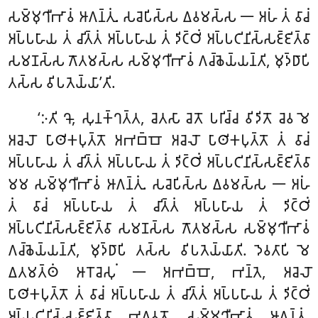
𑀲𑀫𑁆𑀫𑀼𑀔𑀻𑀪𑀸𑀯𑀁 𑀆𑀕𑀦𑁆𑀢𑀼𑀁. 𑀲𑀘𑁂𑀧𑀺𑀲𑁆𑀲
𑀏𑀯𑀫𑀲𑁆𑀲 𑁋 𑀅𑀳𑀁 𑀢𑀁 𑀯𑀸𑀘𑀁
𑀅𑀧𑁆𑀧𑀳𑀸𑀬 𑀢𑀁 𑀘𑀺𑀢𑁆𑀢𑀁 𑀅𑀧𑁆𑀧𑀳𑀸𑀬 𑀢𑀁 𑀤𑀺𑀝𑁆𑀞𑀺𑀁 𑀅𑀧𑁆𑀧𑀝𑀺𑀦𑀺𑀲𑁆𑀲𑀚𑁆𑀚𑀺𑀢𑁆𑀯𑀸
𑀲𑀫𑀡𑀲𑁆𑀲 𑀕𑁄𑀢𑀫𑀲𑁆𑀲 𑀲𑀫𑁆𑀫𑀼𑀔𑀻𑀪𑀸𑀯𑀁 𑀕𑀘𑁆𑀙𑁂𑀬𑁆𑀬𑀦𑁆𑀢𑀺, 𑀫𑀼𑀤𑁆𑀥𑀸𑀧𑀺
𑀢𑀲𑁆𑀲 𑀯𑀺𑀧𑀢𑁂𑀬𑁆𑀬𑀸’𑀢𑀺.
‘𑀇𑀢𑀺 𑀔𑁄, 𑀲𑀼𑀦𑀓𑁆𑀔𑀢𑁆𑀢, 𑀘𑁂𑀢𑀲𑀸 𑀘𑁂𑀢𑁄 𑀧𑀭𑀺𑀘𑁆𑀘 𑀯𑀺𑀤𑀺𑀢𑁄 𑀘𑁂𑀯 𑀫𑁂
𑀅𑀘𑁂𑀮𑁄 𑀧𑀸𑀣𑀺𑀓𑀧𑀼𑀢𑁆𑀢𑁄 𑀅𑀪𑀩𑁆𑀩𑁄 𑀅𑀘𑁂𑀮𑁄 𑀧𑀸𑀣𑀺𑀓𑀧𑀼𑀢𑁆𑀢𑁄 𑀢𑀁 𑀯𑀸𑀘𑀁
𑀅𑀧𑁆𑀧𑀳𑀸𑀬 𑀢𑀁 𑀘𑀺𑀢𑁆𑀢𑀁 𑀅𑀧𑁆𑀧𑀳𑀸𑀬 𑀢𑀁 𑀤𑀺𑀝𑁆𑀞𑀺𑀁 𑀅𑀧𑁆𑀧𑀝𑀺𑀦𑀺𑀲𑁆𑀲𑀚𑁆𑀚𑀺𑀢𑁆𑀯𑀸
𑀫𑀫 𑀲𑀫𑁆𑀫𑀼𑀔𑀻𑀪𑀸𑀯𑀁 𑀆𑀕𑀦𑁆𑀢𑀼𑀁. 𑀲𑀘𑁂𑀧𑀺𑀲𑁆𑀲 𑀏𑀯𑀫𑀲𑁆𑀲 𑁋 𑀅𑀳𑀁
𑀢𑀁 𑀯𑀸𑀘𑀁 𑀅𑀧𑁆𑀧𑀳𑀸𑀬 𑀢𑀁 𑀘𑀺𑀢𑁆𑀢𑀁 𑀅𑀧𑁆𑀧𑀳𑀸𑀬 𑀢𑀁 𑀤𑀺𑀝𑁆𑀞𑀺𑀁
𑀅𑀧𑁆𑀧𑀝𑀺𑀦𑀺𑀲𑁆𑀲𑀚𑁆𑀚𑀺𑀢𑁆𑀯𑀸 𑀲𑀫𑀡𑀲𑁆𑀲 𑀕𑁄𑀢𑀫𑀲𑁆𑀲 𑀲𑀫𑁆𑀫𑀼𑀔𑀻𑀪𑀸𑀯𑀁
𑀕𑀘𑁆𑀙𑁂𑀬𑁆𑀬𑀦𑁆𑀢𑀺, 𑀫𑀼𑀤𑁆𑀥𑀸𑀧𑀺 𑀢𑀲𑁆𑀲 𑀯𑀺𑀧𑀢𑁂𑀬𑁆𑀬𑀸𑀢𑀺. 𑀤𑁂𑀯𑀢𑀸𑀧𑀺 𑀫𑁂
𑀏𑀢𑀫𑀢𑁆𑀣𑀁 𑀆𑀭𑁄𑀘𑁂𑀲𑀼𑀁 𑁋 𑀅𑀪𑀩𑁆𑀩𑁄, 𑀪𑀦𑁆𑀢𑁂
, 𑀅𑀘𑁂𑀮𑁄
𑀧𑀸𑀣𑀺𑀓𑀧𑀼𑀢𑁆𑀢𑁄 𑀢𑀁 𑀯𑀸𑀘𑀁 𑀅𑀧𑁆𑀧𑀳𑀸𑀬 𑀢𑀁 𑀘𑀺𑀢𑁆𑀢𑀁 𑀅𑀧𑁆𑀧𑀳𑀸𑀬 𑀢𑀁 𑀤𑀺𑀝𑁆𑀞𑀺𑀁
𑀅𑀧𑁆𑀧𑀝𑀺𑀦𑀺𑀲𑁆𑀲𑀚𑁆𑀚𑀺𑀢𑁆𑀯𑀸 𑀪𑀕𑀯𑀢𑁄 𑀲𑀫𑁆𑀫𑀼𑀔𑀻𑀪𑀸𑀯𑀁 𑀆𑀕𑀦𑁆𑀢𑀼𑀁.