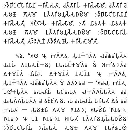
𑀇𑀤𑁆𑀥𑀺𑀧𑀸𑀝𑀺𑀳𑀸𑀭𑀺𑀬𑀸𑀦𑀺
𑀓𑀭𑀺𑀲𑁆𑀲𑀢𑀺, 𑀘𑀢𑁆𑀢𑀸𑀭𑀸𑀳𑀁 𑀓𑀭𑀺𑀲𑁆𑀲𑀸𑀫𑀺
. 𑀘𑀢𑁆𑀢𑀸𑀭𑀺 𑀘𑁂
𑀲𑀫𑀡𑁄 𑀕𑁄𑀢𑀫𑁄 𑀉𑀢𑁆𑀢𑀭𑀺𑀫𑀦𑀼𑀲𑁆𑀲𑀥𑀫𑁆𑀫𑀸 𑀇𑀤𑁆𑀥𑀺𑀧𑀸𑀝𑀺𑀳𑀸𑀭𑀺𑀬𑀸𑀦𑀺
𑀓𑀭𑀺𑀲𑁆𑀲𑀢𑀺, 𑀅𑀝𑁆𑀞𑀸𑀳𑀁 𑀓𑀭𑀺𑀲𑁆𑀲𑀸𑀫𑀺. 𑀇𑀢𑀺 𑀬𑀸𑀯𑀢𑀓𑀁 𑀬𑀸𑀯𑀢𑀓𑀁
𑀲𑀫𑀡𑁄 𑀕𑁄𑀢𑀫𑁄 𑀉𑀢𑁆𑀢𑀭𑀺𑀫𑀦𑀼𑀲𑁆𑀲𑀥𑀫𑁆𑀫𑀸 𑀇𑀤𑁆𑀥𑀺𑀧𑀸𑀝𑀺𑀳𑀸𑀭𑀺𑀬𑀁
𑀓𑀭𑀺𑀲𑁆𑀲𑀢𑀺, 𑀢𑀤𑁆𑀤𑀺𑀕𑀼𑀡𑀁 𑀢𑀤𑁆𑀤𑀺𑀕𑀼𑀡𑀸𑀳𑀁 𑀓𑀭𑀺𑀲𑁆𑀲𑀸𑀫𑀻’𑀢𑀺.
. ‘‘𑀅𑀣 𑀔𑁄, 𑀪𑀕𑁆𑀕𑀯, 𑀲𑀼𑀦𑀓𑁆𑀔𑀢𑁆𑀢𑁄 𑀮𑀺𑀘𑁆𑀙𑀯𑀺𑀧𑀼𑀢𑁆𑀢𑁄
𑁧𑁬
𑀬𑁂𑀦𑀸𑀳𑀁 𑀢𑁂𑀦𑀼𑀧𑀲𑀗𑁆𑀓𑀫𑀺; 𑀉𑀧𑀲𑀗𑁆𑀓𑀫𑀺𑀢𑁆𑀯𑀸 𑀫𑀁 𑀅𑀪𑀺𑀯𑀸𑀤𑁂𑀢𑁆𑀯𑀸
𑀏𑀓𑀫𑀦𑁆𑀢𑀁 𑀦𑀺𑀲𑀻𑀤𑀺. 𑀏𑀓𑀫𑀦𑁆𑀢𑀁 𑀦𑀺𑀲𑀺𑀦𑁆𑀦𑁄 𑀔𑁄, 𑀪𑀕𑁆𑀕𑀯,
𑀲𑀼𑀦𑀓𑁆𑀔𑀢𑁆𑀢𑁄 𑀮𑀺𑀘𑁆𑀙𑀯𑀺𑀧𑀼𑀢𑁆𑀢𑁄 𑀫𑀁 𑀏𑀢𑀤𑀯𑁄𑀘 𑁋 ‘𑀅𑀘𑁂𑀮𑁄, 𑀪𑀦𑁆𑀢𑁂,
𑀧𑀸𑀣𑀺𑀓𑀧𑀼𑀢𑁆𑀢𑁄 𑀯𑁂𑀲𑀸𑀮𑀺𑀬𑀁 𑀧𑀝𑀺𑀯𑀲𑀢𑀺 𑀮𑀸𑀪𑀕𑁆𑀕𑀧𑁆𑀧𑀢𑁆𑀢𑁄 𑀘𑁂𑀯
𑀬𑀲𑀕𑁆𑀕𑀧𑁆𑀧𑀢𑁆𑀢𑁄 𑀘 𑀯𑀚𑁆𑀚𑀺𑀕𑀸𑀫𑁂. 𑀲𑁄 𑀯𑁂𑀲𑀸𑀮𑀺𑀬𑀁 𑀧𑀭𑀺𑀲𑀢𑀺 𑀏𑀯𑀁 𑀯𑀸𑀘𑀁
𑀪𑀸𑀲𑀢𑀺 𑁋 𑀲𑀫𑀡𑁄𑀧𑀺
𑀕𑁄𑀢𑀫𑁄
𑀜𑀸𑀡𑀯𑀸𑀤𑁄, 𑀅𑀳𑀫𑁆𑀧𑀺 𑀜𑀸𑀡𑀯𑀸𑀤𑁄.
𑀜𑀸𑀡𑀯𑀸𑀤𑁄 𑀔𑁄 𑀧𑀦 𑀜𑀸𑀡𑀯𑀸𑀤𑁂𑀦 𑀅𑀭𑀳𑀢𑀺 𑀉𑀢𑁆𑀢𑀭𑀺𑀫𑀦𑀼𑀲𑁆𑀲𑀥𑀫𑁆𑀫𑀸
𑀇𑀤𑁆𑀥𑀺𑀧𑀸𑀝𑀺𑀳𑀸𑀭𑀺𑀬𑀁 𑀤𑀲𑁆𑀲𑁂𑀢𑀼𑀁. 𑀲𑀫𑀡𑁄 𑀕𑁄𑀢𑀫𑁄 𑀉𑀧𑀟𑁆𑀠𑀧𑀣𑀁