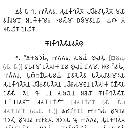
𑀏𑀯𑀁 𑀧𑀺
𑀔𑁄, 𑀪𑀕𑁆𑀕𑀯, 𑀲𑀼𑀦𑀓𑁆𑀔𑀢𑁆𑀢𑁄 𑀮𑀺𑀘𑁆𑀙𑀯𑀺𑀧𑀼𑀢𑁆𑀢𑁄 𑀫𑀬𑀸
𑀯𑀼𑀘𑁆𑀘𑀫𑀸𑀦𑁄 𑀅𑀧𑀓𑁆𑀓𑀫𑁂𑀯 𑀇𑀫𑀲𑁆𑀫𑀸 𑀥𑀫𑁆𑀫𑀯𑀺𑀦𑀬𑀸, 𑀬𑀣𑀸 𑀢𑀁
𑀆𑀧𑀸𑀬𑀺𑀓𑁄 𑀦𑁂𑀭𑀬𑀺𑀓𑁄.
𑀓𑁄𑀭𑀓𑁆𑀔𑀢𑁆𑀢𑀺𑀬𑀯𑀢𑁆𑀣𑀼
. ‘‘𑀏𑀓𑀫𑀺𑀤𑀸𑀳𑀁, 𑀪𑀕𑁆𑀕𑀯, 𑀲𑀫𑀬𑀁 𑀣𑀽𑀮𑀽𑀲𑀼
[𑀩𑀼𑀫𑀽𑀲𑀼
𑁭
(𑀲𑀻. 𑀧𑀻.)]
𑀯𑀺𑀳𑀭𑀸𑀫𑀺 𑀉𑀢𑁆𑀢𑀭𑀓𑀸 𑀦𑀸𑀫 𑀣𑀽𑀮𑀽𑀦𑀁 𑀦𑀺𑀕𑀫𑁄. 𑀅𑀣 𑀔𑁆𑀯𑀸𑀳𑀁,
𑀪𑀕𑁆𑀕𑀯, 𑀧𑀼𑀩𑁆𑀩𑀡𑁆𑀳𑀲𑀫𑀬𑀁 𑀦𑀺𑀯𑀸𑀲𑁂𑀢𑁆𑀯𑀸 𑀧𑀢𑁆𑀢𑀘𑀻𑀯𑀭𑀫𑀸𑀤𑀸𑀬
𑀲𑀼𑀦𑀓𑁆𑀔𑀢𑁆𑀢𑁂𑀦 𑀮𑀺𑀘𑁆𑀙𑀯𑀺𑀧𑀼𑀢𑁆𑀢𑁂𑀦 𑀧𑀘𑁆𑀙𑀸𑀲𑀫𑀡𑁂𑀦 𑀉𑀢𑁆𑀢𑀭𑀓𑀁 𑀧𑀺𑀡𑁆𑀟𑀸𑀬
𑀧𑀸𑀯𑀺𑀲𑀺𑀁. 𑀢𑁂𑀦 𑀔𑁄 𑀧𑀦 𑀲𑀫𑀬𑁂𑀦 𑀅𑀘𑁂𑀮𑁄 𑀓𑁄𑀭𑀓𑁆𑀔𑀢𑁆𑀢𑀺𑀬𑁄
𑀓𑀼𑀓𑁆𑀓𑀼𑀭𑀯𑀢𑀺𑀓𑁄 𑀘𑀢𑀼𑀓𑁆𑀓𑀼𑀡𑁆𑀟𑀺𑀓𑁄
[𑀘𑀢𑀼𑀓𑀼𑀡𑁆𑀟𑀺𑀓𑁄 (𑀲𑀻. 𑀧𑀻.)
𑀘𑀢𑀼𑀓𑁄𑀡𑁆𑀟𑀺𑀓𑁄 (𑀲𑁆𑀬𑀸. 𑀓.)]
𑀙𑀫𑀸𑀦𑀺𑀓𑀺𑀡𑁆𑀡𑀁 𑀪𑀓𑁆𑀔𑀲𑀁 𑀫𑀼𑀔𑁂𑀦𑁂𑀯
𑀔𑀸𑀤𑀢𑀺, 𑀫𑀼𑀔𑁂𑀦𑁂𑀯 𑀪𑀼𑀜𑁆𑀚𑀢𑀺. 𑀅𑀤𑁆𑀤𑀲𑀸 𑀔𑁄, 𑀪𑀕𑁆𑀕𑀯, 𑀲𑀼𑀦𑀓𑁆𑀔𑀢𑁆𑀢𑁄