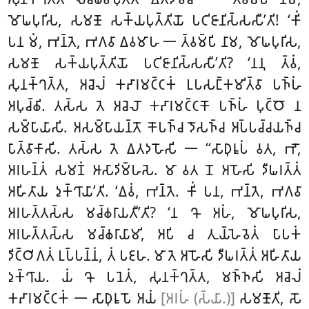
𑀫𑁄𑀖𑀧𑀼𑀭𑀺𑀲, 𑀲𑀫𑀡𑁄 𑀲𑀓𑁆𑀬𑀧𑀼𑀢𑁆𑀢𑀺𑀬𑁄 𑀧𑀝𑀺𑀚𑀸𑀦𑀺𑀲𑁆𑀲𑀲𑀻’𑀢𑀺! ‘𑀓𑀺𑀁
𑀧𑀦 𑀫𑀁, 𑀪𑀦𑁆𑀢𑁂, 𑀪𑀕𑀯𑀸 𑀏𑀯𑀫𑀸𑀳 𑁋 𑀢𑁆𑀯𑀫𑁆𑀧𑀺 𑀦𑀸𑀫, 𑀫𑁄𑀖𑀧𑀼𑀭𑀺𑀲,
𑀲𑀫𑀡𑁄 𑀲𑀓𑁆𑀬𑀧𑀼𑀢𑁆𑀢𑀺𑀬𑁄 𑀧𑀝𑀺𑀚𑀸𑀦𑀺𑀲𑁆𑀲𑀲𑀻’𑀢𑀺? ‘𑀦𑀦𑀼 𑀢𑁆𑀯𑀁,
𑀲𑀼𑀦𑀓𑁆𑀔𑀢𑁆𑀢, 𑀅𑀘𑁂𑀮𑀁 𑀓𑀴𑀸𑀭𑀫𑀝𑁆𑀝𑀓𑀁 𑀉𑀧𑀲𑀗𑁆𑀓𑀫𑀺𑀢𑁆𑀯𑀸 𑀧𑀜𑁆𑀳𑀁
𑀅𑀧𑀼𑀘𑁆𑀙𑀺. 𑀢𑀲𑁆𑀲 𑀢𑁂 𑀅𑀘𑁂𑀮𑁄 𑀓𑀴𑀸𑀭𑀫𑀝𑁆𑀝𑀓𑁄 𑀧𑀜𑁆𑀳𑀁 𑀧𑀼𑀝𑁆𑀞𑁄 𑀦
𑀲𑀫𑁆𑀧𑀸𑀬𑀸𑀲𑀺. 𑀅𑀲𑀫𑁆𑀧𑀸𑀬𑀦𑁆𑀢𑁄 𑀓𑁄𑀧𑀜𑁆𑀘 𑀤𑁄𑀲𑀜𑁆𑀘
𑀅𑀧𑁆𑀧𑀘𑁆𑀘𑀬𑀜𑁆𑀘
𑀧𑀸𑀢𑁆𑀯𑀸𑀓𑀸𑀲𑀺. 𑀢𑀲𑁆𑀲 𑀢𑁂 𑀏𑀢𑀤𑀳𑁄𑀲𑀺 𑁋 ‘‘𑀲𑀸𑀥𑀼𑀭𑀽𑀧𑀁 𑀯𑀢, 𑀪𑁄,
𑀅𑀭𑀳𑀦𑁆𑀢𑀁 𑀲𑀫𑀡𑀁 𑀆𑀲𑀸𑀤𑀺𑀫𑁆𑀳𑀲𑁂. 𑀫𑀸 𑀯𑀢 𑀦𑁄 𑀅𑀳𑁄𑀲𑀺 𑀤𑀻𑀖𑀭𑀢𑁆𑀢𑀁
𑀅𑀳𑀺𑀢𑀸𑀬 𑀤𑀼𑀓𑁆𑀔𑀸𑀬𑀸’𑀢𑀺. ‘𑀏𑀯𑀁, 𑀪𑀦𑁆𑀢𑁂. 𑀓𑀺𑀁 𑀧𑀦, 𑀪𑀦𑁆𑀢𑁂, 𑀪𑀕𑀯𑀸
𑀅𑀭𑀳𑀢𑁆𑀢𑀲𑁆𑀲 𑀫𑀘𑁆𑀙𑀭𑀸𑀬𑀢𑀻’𑀢𑀺? ‘𑀦
𑀔𑁄 𑀅𑀳𑀁, 𑀫𑁄𑀖𑀧𑀼𑀭𑀺𑀲,
𑀅𑀭𑀳𑀢𑁆𑀢𑀲𑁆𑀲 𑀫𑀘𑁆𑀙𑀭𑀸𑀬𑀸𑀫𑀺, 𑀅𑀧𑀺 𑀘 𑀢𑀼𑀬𑁆𑀳𑁂𑀯𑁂𑀢𑀁 𑀧𑀸𑀧𑀓𑀁
𑀤𑀺𑀝𑁆𑀞𑀺𑀕𑀢𑀁 𑀉𑀧𑁆𑀧𑀦𑁆𑀦𑀁, 𑀢𑀁 𑀧𑀚𑀳. 𑀫𑀸 𑀢𑁂 𑀅𑀳𑁄𑀲𑀺 𑀤𑀻𑀖𑀭𑀢𑁆𑀢𑀁 𑀅𑀳𑀺𑀢𑀸𑀬
𑀤𑀼𑀓𑁆𑀔𑀸𑀬. 𑀬𑀁 𑀔𑁄 𑀧𑀦𑁂𑀢𑀁, 𑀲𑀼𑀦𑀓𑁆𑀔𑀢𑁆𑀢, 𑀫𑀜𑁆𑀜𑀲𑀺 𑀅𑀘𑁂𑀮𑀁
𑀓𑀴𑀸𑀭𑀫𑀝𑁆𑀝𑀓𑀁 𑁋 𑀲𑀸𑀥𑀼𑀭𑀽𑀧𑁄 𑀅𑀬𑀁
[𑀅𑀭𑀳𑀁 (𑀲𑁆𑀬𑀸.)]
𑀲𑀫𑀡𑁄𑀢𑀺, 𑀲𑁄