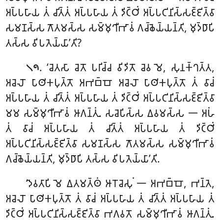
𑀅𑀧𑁆𑀧𑀳𑀸𑀬 𑀢𑀁 𑀘𑀺𑀢𑁆𑀢𑀁 𑀅𑀧𑁆𑀧𑀳𑀸𑀬 𑀢𑀁 𑀤𑀺𑀝𑁆𑀞𑀺𑀁 𑀅𑀧𑁆𑀧𑀝𑀺𑀦𑀺𑀲𑁆𑀲𑀚𑁆𑀚𑀺𑀢𑁆𑀯𑀸
𑀲𑀫𑀡𑀲𑁆𑀲 𑀕𑁄𑀢𑀫𑀲𑁆𑀲 𑀲𑀫𑁆𑀫𑀼𑀔𑀻𑀪𑀸𑀯𑀁 𑀕𑀘𑁆𑀙𑁂𑀬𑁆𑀬𑀦𑁆𑀢𑀺, 𑀫𑀼𑀤𑁆𑀥𑀸𑀧𑀺
𑀢𑀲𑁆𑀲 𑀯𑀺𑀧𑀢𑁂𑀬𑁆𑀬𑀸’𑀢𑀺?
. ‘𑀘𑁂𑀢𑀲𑀸 𑀘𑁂𑀢𑁄 𑀧𑀭𑀺𑀘𑁆𑀘 𑀯𑀺𑀤𑀺𑀢𑁄 𑀘𑁂𑀯 𑀫𑁂, 𑀲𑀼𑀦𑀓𑁆𑀔𑀢𑁆𑀢
,
𑁧𑁯
𑀅𑀘𑁂𑀮𑁄 𑀧𑀸𑀣𑀺𑀓𑀧𑀼𑀢𑁆𑀢𑁄 𑀅𑀪𑀩𑁆𑀩𑁄 𑀅𑀘𑁂𑀮𑁄 𑀧𑀸𑀣𑀺𑀓𑀧𑀼𑀢𑁆𑀢𑁄 𑀢𑀁 𑀯𑀸𑀘𑀁
𑀅𑀧𑁆𑀧𑀳𑀸𑀬 𑀢𑀁 𑀘𑀺𑀢𑁆𑀢𑀁 𑀅𑀧𑁆𑀧𑀳𑀸𑀬 𑀢𑀁 𑀤𑀺𑀝𑁆𑀞𑀺𑀁 𑀅𑀧𑁆𑀧𑀝𑀺𑀦𑀺𑀲𑁆𑀲𑀚𑁆𑀚𑀺𑀢𑁆𑀯𑀸
𑀫𑀫 𑀲𑀫𑁆𑀫𑀼𑀔𑀻𑀪𑀸𑀯𑀁 𑀆𑀕𑀦𑁆𑀢𑀼𑀁. 𑀲𑀘𑁂𑀧𑀺𑀲𑁆𑀲 𑀏𑀯𑀫𑀲𑁆𑀲 𑁋 𑀅𑀳𑀁
𑀢𑀁 𑀯𑀸𑀘𑀁 𑀅𑀧𑁆𑀧𑀳𑀸𑀬 𑀢𑀁 𑀘𑀺𑀢𑁆𑀢𑀁 𑀅𑀧𑁆𑀧𑀳𑀸𑀬 𑀢𑀁 𑀤𑀺𑀝𑁆𑀞𑀺𑀁
𑀅𑀧𑁆𑀧𑀝𑀺𑀦𑀺𑀲𑁆𑀲𑀚𑁆𑀚𑀺𑀢𑁆𑀯𑀸 𑀲𑀫𑀡𑀲𑁆𑀲 𑀕𑁄𑀢𑀫𑀲𑁆𑀲 𑀲𑀫𑁆𑀫𑀼𑀔𑀻𑀪𑀸𑀯𑀁
𑀕𑀘𑁆𑀙𑁂𑀬𑁆𑀬𑀦𑁆𑀢𑀺, 𑀫𑀼𑀤𑁆𑀥𑀸𑀧𑀺 𑀢𑀲𑁆𑀲 𑀯𑀺𑀧𑀢𑁂𑀬𑁆𑀬𑀸’𑀢𑀺.
‘𑀤𑁂𑀯𑀢𑀸𑀧𑀺 𑀫𑁂 𑀏𑀢𑀫𑀢𑁆𑀣𑀁 𑀆𑀭𑁄𑀘𑁂𑀲𑀼𑀁 𑁋 𑀅𑀪𑀩𑁆𑀩𑁄
, 𑀪𑀦𑁆𑀢𑁂,
𑀅𑀘𑁂𑀮𑁄 𑀧𑀸𑀣𑀺𑀓𑀧𑀼𑀢𑁆𑀢𑁄 𑀢𑀁 𑀯𑀸𑀘𑀁 𑀅𑀧𑁆𑀧𑀳𑀸𑀬 𑀢𑀁 𑀘𑀺𑀢𑁆𑀢𑀁 𑀅𑀧𑁆𑀧𑀳𑀸𑀬 𑀢𑀁
𑀤𑀺𑀝𑁆𑀞𑀺𑀁 𑀅𑀧𑁆𑀧𑀝𑀺𑀦𑀺𑀲𑁆𑀲𑀚𑁆𑀚𑀺𑀢𑁆𑀯𑀸 𑀪𑀕𑀯𑀢𑁄 𑀲𑀫𑁆𑀫𑀼𑀔𑀻𑀪𑀸𑀯𑀁 𑀆𑀕𑀦𑁆𑀢𑀼𑀁.