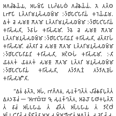
𑀆𑀕𑀘𑁆𑀙𑁂𑀬𑁆𑀬, 𑀅𑀳𑀫𑁆𑀧𑀺 𑀉𑀧𑀟𑁆𑀠𑀧𑀣𑀁 𑀕𑀘𑁆𑀙𑁂𑀬𑁆𑀬𑀁. 𑀢𑁂 𑀢𑀢𑁆𑀣
𑀉𑀪𑁄𑀧𑀺 𑀉𑀢𑁆𑀢𑀭𑀺𑀫𑀦𑀼𑀲𑁆𑀲𑀥𑀫𑁆𑀫𑀸 𑀇𑀤𑁆𑀥𑀺𑀧𑀸𑀝𑀺𑀳𑀸𑀭𑀺𑀬𑀁 𑀓𑀭𑁂𑀬𑁆𑀬𑀸𑀫.
𑀏𑀓𑀁 𑀘𑁂 𑀲𑀫𑀡𑁄 𑀕𑁄𑀢𑀫𑁄 𑀉𑀢𑁆𑀢𑀭𑀺𑀫𑀦𑀼𑀲𑁆𑀲𑀥𑀫𑁆𑀫𑀸 𑀇𑀤𑁆𑀥𑀺𑀧𑀸𑀝𑀺𑀳𑀸𑀭𑀺𑀬𑀁
𑀓𑀭𑀺𑀲𑁆𑀲𑀢𑀺, 𑀤𑁆𑀯𑀸𑀳𑀁 𑀓𑀭𑀺𑀲𑁆𑀲𑀸𑀫𑀺. 𑀤𑁆𑀯𑁂 𑀘𑁂 𑀲𑀫𑀡𑁄 𑀕𑁄𑀢𑀫𑁄
𑀉𑀢𑁆𑀢𑀭𑀺𑀫𑀦𑀼𑀲𑁆𑀲𑀥𑀫𑁆𑀫𑀸 𑀇𑀤𑁆𑀥𑀺𑀧𑀸𑀝𑀺𑀳𑀸𑀭𑀺𑀬𑀸𑀦𑀺 𑀓𑀭𑀺𑀲𑁆𑀲𑀢𑀺, 𑀘𑀢𑁆𑀢𑀸𑀭𑀸𑀳𑀁
𑀓𑀭𑀺𑀲𑁆𑀲𑀸𑀫𑀺. 𑀘𑀢𑁆𑀢𑀸𑀭𑀺 𑀘𑁂 𑀲𑀫𑀡𑁄 𑀕𑁄𑀢𑀫𑁄 𑀉𑀢𑁆𑀢𑀭𑀺𑀫𑀦𑀼𑀲𑁆𑀲𑀥𑀫𑁆𑀫𑀸
𑀇𑀤𑁆𑀥𑀺𑀧𑀸𑀝𑀺𑀳𑀸𑀭𑀺𑀬𑀸𑀦𑀺 𑀓𑀭𑀺𑀲𑁆𑀲𑀢𑀺, 𑀅𑀝𑁆𑀞𑀸𑀳𑀁 𑀓𑀭𑀺𑀲𑁆𑀲𑀸𑀫𑀺. 𑀇𑀢𑀺
𑀬𑀸𑀯𑀢𑀓𑀁 𑀬𑀸𑀯𑀢𑀓𑀁 𑀲𑀫𑀡𑁄 𑀕𑁄𑀢𑀫𑁄 𑀉𑀢𑁆𑀢𑀭𑀺 𑀫𑀦𑀼𑀲𑁆𑀲𑀥𑀫𑁆𑀫𑀸
𑀇𑀤𑁆𑀥𑀺𑀧𑀸𑀝𑀺𑀳𑀸𑀭𑀺𑀬𑀁 𑀓𑀭𑀺𑀲𑁆𑀲𑀢𑀺, 𑀢𑀤𑁆𑀤𑀺𑀕𑀼𑀡𑀁 𑀢𑀤𑁆𑀤𑀺𑀕𑀼𑀡𑀸𑀳𑀁
𑀓𑀭𑀺𑀲𑁆𑀲𑀸𑀫𑀻’’𑀢𑀺.
‘‘𑀏𑀯𑀁 𑀯𑀼𑀢𑁆𑀢𑁂, 𑀅𑀳𑀁, 𑀪𑀕𑁆𑀕𑀯, 𑀲𑀼𑀦𑀓𑁆𑀔𑀢𑁆𑀢𑀁 𑀮𑀺𑀘𑁆𑀙𑀯𑀺𑀧𑀼𑀢𑁆𑀢𑀁
𑀏𑀢𑀤𑀯𑁄𑀘𑀁 𑁋 ‘𑀅𑀪𑀩𑁆𑀩𑁄 𑀔𑁄, 𑀲𑀼𑀦𑀓𑁆𑀔𑀢𑁆𑀢, 𑀅𑀘𑁂𑀮𑁄 𑀧𑀸𑀣𑀺𑀓𑀧𑀼𑀢𑁆𑀢𑁄
𑀢𑀁 𑀯𑀸𑀘𑀁 𑀅𑀧𑁆𑀧𑀳𑀸𑀬 𑀢𑀁 𑀘𑀺𑀢𑁆𑀢𑀁 𑀅𑀧𑁆𑀧𑀳𑀸𑀬 𑀢𑀁 𑀤𑀺𑀝𑁆𑀞𑀺𑀁
𑀅𑀧𑁆𑀧𑀝𑀺𑀦𑀺𑀲𑁆𑀲𑀚𑁆𑀚𑀺𑀢𑁆𑀯𑀸 𑀫𑀫 𑀲𑀫𑁆𑀫𑀼𑀔𑀻𑀪𑀸𑀯𑀁 𑀆𑀕𑀦𑁆𑀢𑀼𑀁. 𑀲𑀘𑁂𑀧𑀺𑀲𑁆𑀲