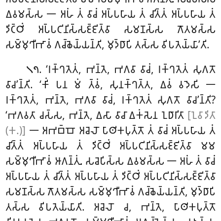
𑀏𑀯𑀫𑀲𑁆𑀲 𑁋 𑀅𑀳𑀁 𑀢𑀁 𑀯𑀸𑀘𑀁 𑀅𑀧𑁆𑀧𑀳𑀸𑀬 𑀢𑀁 𑀘𑀺𑀢𑁆𑀢𑀁 𑀅𑀧𑁆𑀧𑀳𑀸𑀬 𑀢𑀁
𑀤𑀺𑀝𑁆𑀞𑀺𑀁 𑀅𑀧𑁆𑀧𑀝𑀺𑀦𑀺𑀲𑁆𑀲𑀚𑁆𑀚𑀺𑀢𑁆𑀯𑀸 𑀲𑀫𑀡𑀲𑁆𑀲 𑀕𑁄𑀢𑀫𑀲𑁆𑀲
𑀲𑀫𑁆𑀫𑀼𑀔𑀻𑀪𑀸𑀯𑀁 𑀕𑀘𑁆𑀙𑁂𑀬𑁆𑀬𑀦𑁆𑀢𑀺, 𑀫𑀼𑀤𑁆𑀥𑀸𑀧𑀺
𑀢𑀲𑁆𑀲 𑀯𑀺𑀧𑀢𑁂𑀬𑁆𑀬𑀸’𑀢𑀺.
. ‘𑀭𑀓𑁆𑀔𑀢𑁂𑀢𑀁, 𑀪𑀦𑁆𑀢𑁂, 𑀪𑀕𑀯𑀸 𑀯𑀸𑀘𑀁, 𑀭𑀓𑁆𑀔𑀢𑁂𑀢𑀁 𑀲𑀼𑀕𑀢𑁄
𑁧𑁭
𑀯𑀸𑀘’𑀦𑁆𑀢𑀺. ‘𑀓𑀺𑀁
𑀧𑀦 𑀫𑀁 𑀢𑁆𑀯𑀁, 𑀲𑀼𑀦𑀓𑁆𑀔𑀢𑁆𑀢, 𑀏𑀯𑀁 𑀯𑀤𑁂𑀲𑀺 𑁋
𑀭𑀓𑁆𑀔𑀢𑁂𑀢𑀁, 𑀪𑀦𑁆𑀢𑁂, 𑀪𑀕𑀯𑀸 𑀯𑀸𑀘𑀁, 𑀭𑀓𑁆𑀔𑀢𑁂𑀢𑀁 𑀲𑀼𑀕𑀢𑁄 𑀯𑀸𑀘’𑀦𑁆𑀢𑀺?
‘𑀪𑀕𑀯𑀢𑀸 𑀘𑀲𑁆𑀲, 𑀪𑀦𑁆𑀢𑁂, 𑀏𑀲𑀸 𑀯𑀸𑀘𑀸 𑀏𑀓𑀁𑀲𑁂𑀦 𑀑𑀥𑀸𑀭𑀺𑀢𑀸
[𑀑𑀯𑀸𑀤𑀺𑀢𑀸
(𑀓.)]
𑁋 𑀅𑀪𑀩𑁆𑀩𑁄 𑀅𑀘𑁂𑀮𑁄 𑀧𑀸𑀣𑀺𑀓𑀧𑀼𑀢𑁆𑀢𑁄 𑀢𑀁 𑀯𑀸𑀘𑀁 𑀅𑀧𑁆𑀧𑀳𑀸𑀬 𑀢𑀁
𑀘𑀺𑀢𑁆𑀢𑀁 𑀅𑀧𑁆𑀧𑀳𑀸𑀬 𑀢𑀁 𑀤𑀺𑀝𑁆𑀞𑀺𑀁 𑀅𑀧𑁆𑀧𑀝𑀺𑀦𑀺𑀲𑁆𑀲𑀚𑁆𑀚𑀺𑀢𑁆𑀯𑀸 𑀫𑀫
𑀲𑀫𑁆𑀫𑀼𑀔𑀻𑀪𑀸𑀯𑀁 𑀆𑀕𑀦𑁆𑀢𑀼𑀁. 𑀲𑀘𑁂𑀧𑀺𑀲𑁆𑀲 𑀏𑀯𑀫𑀲𑁆𑀲 𑁋 𑀅𑀳𑀁 𑀢𑀁 𑀯𑀸𑀘𑀁
𑀅𑀧𑁆𑀧𑀳𑀸𑀬 𑀢𑀁 𑀘𑀺𑀢𑁆𑀢𑀁 𑀅𑀧𑁆𑀧𑀳𑀸𑀬 𑀢𑀁 𑀤𑀺𑀝𑁆𑀞𑀺𑀁 𑀅𑀧𑁆𑀧𑀝𑀺𑀦𑀺𑀲𑁆𑀲𑀚𑁆𑀚𑀺𑀢𑁆𑀯𑀸
𑀲𑀫𑀡𑀲𑁆𑀲 𑀕𑁄𑀢𑀫𑀲𑁆𑀲 𑀲𑀫𑁆𑀫𑀼𑀔𑀻𑀪𑀸𑀯𑀁 𑀕𑀘𑁆𑀙𑁂𑀬𑁆𑀬𑀦𑁆𑀢𑀺, 𑀫𑀼𑀤𑁆𑀥𑀸𑀧𑀺
𑀢𑀲𑁆𑀲 𑀯𑀺𑀧𑀢𑁂𑀬𑁆𑀬𑀸𑀢𑀺. 𑀅𑀘𑁂𑀮𑁄 𑀘, 𑀪𑀦𑁆𑀢𑁂, 𑀧𑀸𑀣𑀺𑀓𑀧𑀼𑀢𑁆𑀢𑁄