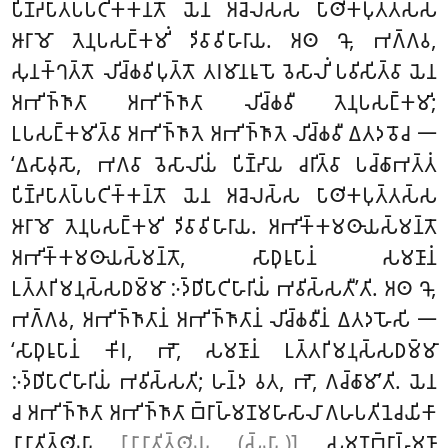
𑀧𑀺𑀡𑁆𑀟𑀧𑀸𑀢𑀧𑁆𑀧𑀝𑀺𑀓𑁆𑀓𑀦𑁆𑀢𑁄 𑀬𑁂𑀦 𑀅𑀘𑁂𑀮𑀲𑁆𑀲 𑀧𑀸𑀣𑀺𑀓𑀧𑀼𑀢𑁆𑀢𑀲𑁆𑀲
𑀆𑀭𑀸𑀫𑁄 𑀢𑁂𑀦𑀼𑀧𑀲𑀗𑁆𑀓𑀫𑀺𑀁 𑀤𑀺𑀯𑀸𑀯𑀺𑀳𑀸𑀭𑀸𑀬. 𑀅𑀣 𑀔𑁄, 𑀪𑀕𑁆𑀕𑀯,
𑀲𑀼𑀦𑀓𑁆𑀔𑀢𑁆𑀢𑁄 𑀮𑀺𑀘𑁆𑀙𑀯𑀺𑀧𑀼𑀢𑁆𑀢𑁄 𑀢𑀭𑀫𑀸𑀦𑀭𑀽𑀧𑁄 𑀯𑁂𑀲𑀸𑀮𑀺𑀁 𑀧𑀯𑀺𑀲𑀺𑀢𑁆𑀯𑀸 𑀬𑁂𑀦
𑀅𑀪𑀺𑀜𑁆𑀜𑀸𑀢𑀸 𑀅𑀪𑀺𑀜𑁆𑀜𑀸𑀢𑀸 𑀮𑀺𑀘𑁆𑀙𑀯𑀻 𑀢𑁂𑀦𑀼𑀧𑀲𑀗𑁆𑀓𑀫𑀺;
𑀉𑀧𑀲𑀗𑁆𑀓𑀫𑀺𑀢𑁆𑀯𑀸 𑀅𑀪𑀺𑀜𑁆𑀜𑀸𑀢𑁂 𑀅𑀪𑀺𑀜𑁆𑀜𑀸𑀢𑁂 𑀮𑀺𑀘𑁆𑀙𑀯𑀻 𑀏𑀢𑀤𑀯𑁄𑀘 𑁋
‘𑀏𑀲𑀸𑀯𑀼𑀲𑁄, 𑀪𑀕𑀯𑀸 𑀯𑁂𑀲𑀸𑀮𑀺𑀬𑀁 𑀧𑀺𑀡𑁆𑀟𑀸𑀬 𑀘𑀭𑀺𑀢𑁆𑀯𑀸 𑀧𑀘𑁆𑀙𑀸𑀪𑀢𑁆𑀢𑀁
𑀧𑀺𑀡𑁆𑀟𑀧𑀸𑀢𑀧𑁆𑀧𑀝𑀺𑀓𑁆𑀓𑀦𑁆𑀢𑁄 𑀬𑁂𑀦 𑀅𑀘𑁂𑀮𑀲𑁆𑀲 𑀧𑀸𑀣𑀺𑀓𑀧𑀼𑀢𑁆𑀢𑀲𑁆𑀲
𑀆𑀭𑀸𑀫𑁄 𑀢𑁂𑀦𑀼𑀧𑀲𑀗𑁆𑀓𑀫𑀺 𑀤𑀺𑀯𑀸𑀯𑀺𑀳𑀸𑀭𑀸𑀬. 𑀅𑀪𑀺𑀓𑁆𑀓𑀫𑀣𑀸𑀬𑀲𑁆𑀫𑀦𑁆𑀢𑁄
𑀅𑀪𑀺𑀓𑁆𑀓𑀫𑀣𑀸𑀬𑀲𑁆𑀫𑀦𑁆𑀢𑁄, 𑀲𑀸𑀥𑀼𑀭𑀽𑀧𑀸𑀦𑀁 𑀲𑀫𑀡𑀸𑀦𑀁
𑀉𑀢𑁆𑀢𑀭𑀺𑀫𑀦𑀼𑀲𑁆𑀲𑀥𑀫𑁆𑀫𑀸 𑀇𑀤𑁆𑀥𑀺𑀧𑀸𑀝𑀺𑀳𑀸𑀭𑀺𑀬𑀁 𑀪𑀯𑀺𑀲𑁆𑀲𑀢𑀻’𑀢𑀺
. 𑀅𑀣 𑀔𑁄,
𑀪𑀕𑁆𑀕𑀯, 𑀅𑀪𑀺𑀜𑁆𑀜𑀸𑀢𑀸𑀦𑀁 𑀅𑀪𑀺𑀜𑁆𑀜𑀸𑀢𑀸𑀦𑀁 𑀮𑀺𑀘𑁆𑀙𑀯𑀻𑀦𑀁 𑀏𑀢𑀤𑀳𑁄𑀲𑀺 𑁋
‘𑀲𑀸𑀥𑀼𑀭𑀽𑀧𑀸𑀦𑀁 𑀓𑀺𑀭, 𑀪𑁄, 𑀲𑀫𑀡𑀸𑀦𑀁 𑀉𑀢𑁆𑀢𑀭𑀺𑀫𑀦𑀼𑀲𑁆𑀲𑀥𑀫𑁆𑀫𑀸
𑀇𑀤𑁆𑀥𑀺𑀧𑀸𑀝𑀺𑀳𑀸𑀭𑀺𑀬𑀁 𑀪𑀯𑀺𑀲𑁆𑀲𑀢𑀺; 𑀳𑀦𑁆𑀤 𑀯𑀢, 𑀪𑁄, 𑀕𑀘𑁆𑀙𑀸𑀫𑀸’𑀢𑀺. 𑀬𑁂𑀦
𑀘 𑀅𑀪𑀺𑀜𑁆𑀜𑀸𑀢𑀸 𑀅𑀪𑀺𑀜𑁆𑀜𑀸𑀢𑀸 𑀩𑁆𑀭𑀸𑀳𑁆𑀫𑀡𑀫𑀳𑀸𑀲𑀸𑀮𑀸 𑀕𑀳𑀧𑀢𑀺𑀦𑁂𑀘𑀬𑀺𑀓𑀸
𑀦𑀸𑀦𑀸𑀢𑀺𑀢𑁆𑀣𑀺𑀬𑀸
[𑀦𑀸𑀦𑀸𑀢𑀺𑀢𑁆𑀣𑀺𑀬 (𑀲𑁆𑀬𑀸.)]
𑀲𑀫𑀡𑀩𑁆𑀭𑀸𑀳𑁆𑀫𑀡𑀸