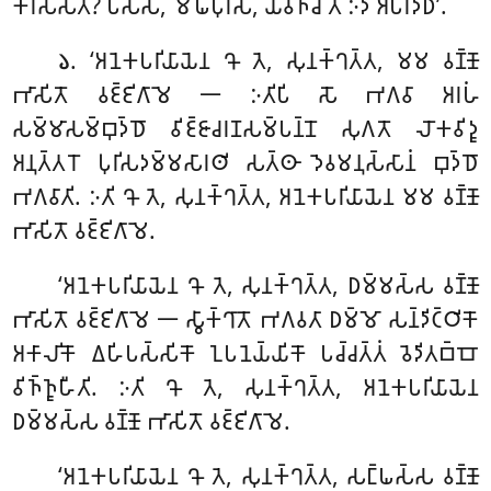
𑀓𑀭𑀺𑀲𑁆𑀲𑀢𑀺? 𑀧𑀲𑁆𑀲, 𑀫𑁄𑀖𑀧𑀼𑀭𑀺𑀲, 𑀬𑀸𑀯𑀜𑁆𑀘 𑀢𑁂 𑀇𑀤𑀁 𑀅𑀧𑀭𑀤𑁆𑀥𑀁’.
. ‘𑀅𑀦𑁂𑀓𑀧𑀭𑀺𑀬𑀸𑀬𑁂𑀦 𑀔𑁄 𑀢𑁂, 𑀲𑀼𑀦𑀓𑁆𑀔𑀢𑁆𑀢, 𑀫𑀫 𑀯𑀡𑁆𑀡𑁄
𑁬
𑀪𑀸𑀲𑀺𑀢𑁄 𑀯𑀚𑁆𑀚𑀺𑀕𑀸𑀫𑁂 𑁋 𑀇𑀢𑀺𑀧𑀺 𑀲𑁄 𑀪𑀕𑀯𑀸 𑀅𑀭𑀳𑀁
𑀲𑀫𑁆𑀫𑀸𑀲𑀫𑁆𑀩𑀼𑀤𑁆𑀥𑁄 𑀯𑀺𑀚𑁆𑀚𑀸𑀘𑀭𑀡𑀲𑀫𑁆𑀧𑀦𑁆𑀦𑁄 𑀲𑀼𑀕𑀢𑁄
𑀮𑁄𑀓𑀯𑀺𑀤𑀽
𑀅𑀦𑀼𑀢𑁆𑀢𑀭𑁄 𑀧𑀼𑀭𑀺𑀲𑀤𑀫𑁆𑀫𑀲𑀸𑀭𑀣𑀺 𑀲𑀢𑁆𑀣𑀸 𑀤𑁂𑀯𑀫𑀦𑀼𑀲𑁆𑀲𑀸𑀦𑀁 𑀩𑀼𑀤𑁆𑀥𑁄
𑀪𑀕𑀯𑀸𑀢𑀺. 𑀇𑀢𑀺 𑀔𑁄 𑀢𑁂, 𑀲𑀼𑀦𑀓𑁆𑀔𑀢𑁆𑀢, 𑀅𑀦𑁂𑀓𑀧𑀭𑀺𑀬𑀸𑀬𑁂𑀦 𑀫𑀫 𑀯𑀡𑁆𑀡𑁄
𑀪𑀸𑀲𑀺𑀢𑁄 𑀯𑀚𑁆𑀚𑀺𑀕𑀸𑀫𑁂.
‘𑀅𑀦𑁂𑀓𑀧𑀭𑀺𑀬𑀸𑀬𑁂𑀦
𑀔𑁄 𑀢𑁂, 𑀲𑀼𑀦𑀓𑁆𑀔𑀢𑁆𑀢, 𑀥𑀫𑁆𑀫𑀲𑁆𑀲 𑀯𑀡𑁆𑀡𑁄
𑀪𑀸𑀲𑀺𑀢𑁄 𑀯𑀚𑁆𑀚𑀺𑀕𑀸𑀫𑁂 𑁋 𑀲𑁆𑀯𑀸𑀓𑁆𑀔𑀸𑀢𑁄 𑀪𑀕𑀯𑀢𑀸 𑀥𑀫𑁆𑀫𑁄 𑀲𑀦𑁆𑀤𑀺𑀝𑁆𑀞𑀺𑀓𑁄
𑀅𑀓𑀸𑀮𑀺𑀓𑁄 𑀏𑀳𑀺𑀧𑀲𑁆𑀲𑀺𑀓𑁄 𑀑𑀧𑀦𑁂𑀬𑁆𑀬𑀺𑀓𑁄 𑀧𑀘𑁆𑀘𑀢𑁆𑀢𑀁 𑀯𑁂𑀤𑀺𑀢𑀩𑁆𑀩𑁄
𑀯𑀺𑀜𑁆𑀜𑀽𑀳𑀻𑀢𑀺. 𑀇𑀢𑀺 𑀔𑁄 𑀢𑁂, 𑀲𑀼𑀦𑀓𑁆𑀔𑀢𑁆𑀢, 𑀅𑀦𑁂𑀓𑀧𑀭𑀺𑀬𑀸𑀬𑁂𑀦
𑀥𑀫𑁆𑀫𑀲𑁆𑀲 𑀯𑀡𑁆𑀡𑁄 𑀪𑀸𑀲𑀺𑀢𑁄 𑀯𑀚𑁆𑀚𑀺𑀕𑀸𑀫𑁂.
‘𑀅𑀦𑁂𑀓𑀧𑀭𑀺𑀬𑀸𑀬𑁂𑀦 𑀔𑁄 𑀢𑁂, 𑀲𑀼𑀦𑀓𑁆𑀔𑀢𑁆𑀢, 𑀲𑀗𑁆𑀖𑀲𑁆𑀲 𑀯𑀡𑁆𑀡𑁄