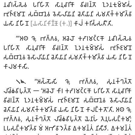
𑀦𑀘𑀺𑀭𑀲𑁆𑀲𑁂𑀯 𑀧𑀭𑀺𑀳𑀺𑀢𑁄 𑀲𑀸𑀦𑀼𑀘𑀸𑀭𑀺𑀓𑁄 𑀯𑀺𑀘𑀭𑀦𑁆𑀢𑁄 𑀑𑀤𑀦𑀓𑀼𑀫𑁆𑀫𑀸𑀲𑀁
𑀪𑀼𑀜𑁆𑀚𑀫𑀸𑀦𑁄 𑀲𑀩𑁆𑀩𑀸𑀦𑁂𑀯 𑀯𑁂𑀲𑀸𑀮𑀺𑀬𑀸𑀦𑀺 𑀘𑁂𑀢𑀺𑀬𑀸𑀦𑀺 𑀲𑀫𑀢𑀺𑀓𑁆𑀓𑀫𑀺𑀢𑁆𑀯𑀸
𑀬𑀲𑀸 𑀦𑀺𑀳𑀻𑀦𑁄
[𑀬𑀲𑀸𑀦𑀺𑀓𑀺𑀡𑁆𑀡𑁄 (𑀓.)]
𑀓𑀸𑀮𑀁 𑀓𑀭𑀺𑀲𑁆𑀲𑀢𑀻’𑀢𑀺.
‘‘‘𑀅𑀣 𑀔𑁄, 𑀪𑀕𑁆𑀕𑀯, 𑀅𑀘𑁂𑀮𑁄 𑀓𑀴𑀸𑀭𑀫𑀝𑁆𑀝𑀓𑁄 𑀦𑀘𑀺𑀭𑀲𑁆𑀲𑁂𑀯
𑀧𑀭𑀺𑀳𑀺𑀢𑁄 𑀲𑀸𑀦𑀼𑀘𑀸𑀭𑀺𑀓𑁄 𑀯𑀺𑀘𑀭𑀦𑁆𑀢𑁄 𑀑𑀤𑀦𑀓𑀼𑀫𑁆𑀫𑀸𑀲𑀁 𑀪𑀼𑀜𑁆𑀚𑀫𑀸𑀦𑁄
𑀲𑀩𑁆𑀩𑀸𑀦𑁂𑀯 𑀯𑁂𑀲𑀸𑀮𑀺𑀬𑀸𑀦𑀺 𑀘𑁂𑀢𑀺𑀬𑀸𑀦𑀺 𑀲𑀫𑀢𑀺𑀓𑁆𑀓𑀫𑀺𑀢𑁆𑀯𑀸 𑀬𑀲𑀸 𑀦𑀺𑀳𑀻𑀦𑁄
𑀓𑀸𑀮𑀫𑀓𑀸𑀲𑀺.
. ‘‘𑀅𑀲𑁆𑀲𑁄𑀲𑀺 𑀔𑁄, 𑀪𑀕𑁆𑀕𑀯, 𑀲𑀼𑀦𑀓𑁆𑀔𑀢𑁆𑀢𑁄
𑁧𑁪
𑀮𑀺𑀘𑁆𑀙𑀯𑀺𑀧𑀼𑀢𑁆𑀢𑁄 𑁋 ‘𑀅𑀘𑁂𑀮𑁄 𑀓𑀺𑀭 𑀓𑀴𑀸𑀭𑀫𑀝𑁆𑀝𑀓𑁄 𑀧𑀭𑀺𑀳𑀺𑀢𑁄 𑀲𑀸𑀦𑀼𑀘𑀸𑀭𑀺𑀓𑁄
𑀯𑀺𑀘𑀭𑀦𑁆𑀢𑁄 𑀑𑀤𑀦𑀓𑀼𑀫𑁆𑀫𑀸𑀲𑀁 𑀪𑀼𑀜𑁆𑀚𑀫𑀸𑀦𑁄 𑀲𑀩𑁆𑀩𑀸𑀦𑁂𑀯 𑀯𑁂𑀲𑀸𑀮𑀺𑀬𑀸𑀦𑀺
𑀘𑁂𑀢𑀺𑀬𑀸𑀦𑀺 𑀲𑀫𑀢𑀺𑀓𑁆𑀓𑀫𑀺𑀢𑁆𑀯𑀸 𑀬𑀲𑀸 𑀦𑀺𑀳𑀻𑀦𑁄 𑀓𑀸𑀮𑀗𑁆𑀓𑀢𑁄’𑀢𑀺. 𑀅𑀣 𑀔𑁄,
𑀪𑀕𑁆𑀕𑀯, 𑀲𑀼𑀦𑀓𑁆𑀔𑀢𑁆𑀢𑁄
𑀮𑀺𑀘𑁆𑀙𑀯𑀺𑀧𑀼𑀢𑁆𑀢𑁄 𑀬𑁂𑀦𑀸𑀳𑀁 𑀢𑁂𑀦𑀼𑀧𑀲𑀗𑁆𑀓𑀫𑀺;
𑀉𑀧𑀲𑀗𑁆𑀓𑀫𑀺𑀢𑁆𑀯𑀸 𑀫𑀁 𑀅𑀪𑀺𑀯𑀸𑀤𑁂𑀢𑁆𑀯𑀸 𑀏𑀓𑀫𑀦𑁆𑀢𑀁 𑀦𑀺𑀲𑀻𑀤𑀺. 𑀏𑀓𑀫𑀦𑁆𑀢𑀁