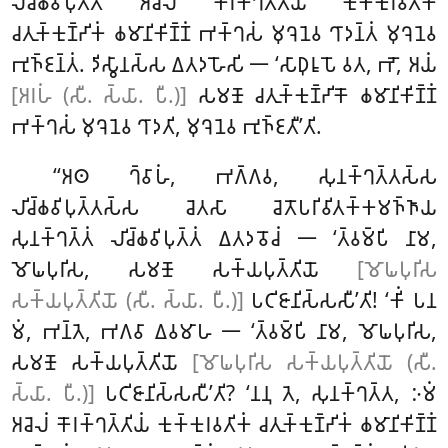
𑀮𑀺𑀘𑁆𑀙𑀯𑀺𑀧𑀼𑀢𑁆𑀢𑁄 𑀅𑀘𑁂𑀮𑀁 𑀓𑁄𑀭𑀓𑁆𑀔𑀢𑁆𑀢𑀺𑀬𑀁 𑀓𑀼𑀓𑁆𑀓𑀼𑀭𑀯𑀢𑀺𑀓𑀁
𑀘𑀢𑀼𑀓𑁆𑀓𑀼𑀡𑁆𑀟𑀺𑀓𑀁 𑀙𑀫𑀸𑀦𑀺𑀓𑀺𑀡𑁆𑀡𑀁 𑀪𑀓𑁆𑀔𑀲𑀁 𑀫𑀼𑀔𑁂𑀦𑁂𑀯 𑀔𑀸𑀤𑀦𑁆𑀢𑀁 𑀫𑀼𑀔𑁂𑀦𑁂𑀯
𑀪𑀼𑀜𑁆𑀚𑀦𑁆𑀢𑀁. 𑀤𑀺𑀲𑁆𑀯𑀸𑀦𑀲𑁆𑀲 𑀏𑀢𑀤𑀳𑁄𑀲𑀺 𑁋 ‘𑀲𑀸𑀥𑀼𑀭𑀽𑀧𑁄 𑀯𑀢, 𑀪𑁄, 𑀅𑀬𑀁
[𑀅𑀭𑀳𑀁 (𑀲𑀻. 𑀲𑁆𑀬𑀸. 𑀧𑀻.)]
𑀲𑀫𑀡𑁄 𑀘𑀢𑀼𑀓𑁆𑀓𑀼𑀡𑁆𑀟𑀺𑀓𑁄 𑀙𑀫𑀸𑀦𑀺𑀓𑀺𑀡𑁆𑀡𑀁
𑀪𑀓𑁆𑀔𑀲𑀁 𑀫𑀼𑀔𑁂𑀦𑁂𑀯 𑀔𑀸𑀤𑀢𑀺, 𑀫𑀼𑀔𑁂𑀦𑁂𑀯 𑀪𑀼𑀜𑁆𑀚𑀢𑀻’𑀢𑀺.
‘‘𑀅𑀣 𑀔𑁆𑀯𑀸𑀳𑀁, 𑀪𑀕𑁆𑀕𑀯, 𑀲𑀼𑀦𑀓𑁆𑀔𑀢𑁆𑀢𑀲𑁆𑀲
𑀮𑀺𑀘𑁆𑀙𑀯𑀺𑀧𑀼𑀢𑁆𑀢𑀲𑁆𑀲 𑀘𑁂𑀢𑀲𑀸 𑀘𑁂𑀢𑁄𑀧𑀭𑀺𑀯𑀺𑀢𑀓𑁆𑀓𑀫𑀜𑁆𑀜𑀸𑀬
𑀲𑀼𑀦𑀓𑁆𑀔𑀢𑁆𑀢𑀁
𑀮𑀺𑀘𑁆𑀙𑀯𑀺𑀧𑀼𑀢𑁆𑀢𑀁 𑀏𑀢𑀤𑀯𑁄𑀘𑀁 𑁋 ‘𑀢𑁆𑀯𑀫𑁆𑀧𑀺 𑀦𑀸𑀫,
𑀫𑁄𑀖𑀧𑀼𑀭𑀺𑀲, 𑀲𑀫𑀡𑁄 𑀲𑀓𑁆𑀬𑀧𑀼𑀢𑁆𑀢𑀺𑀬𑁄
[𑀫𑁄𑀖𑀧𑀼𑀭𑀺𑀲
𑀲𑀓𑁆𑀬𑀧𑀼𑀢𑁆𑀢𑀺𑀬𑁄 (𑀲𑀻. 𑀲𑁆𑀬𑀸. 𑀧𑀻.)]
𑀧𑀝𑀺𑀚𑀸𑀦𑀺𑀲𑁆𑀲𑀲𑀻’𑀢𑀺! ‘𑀓𑀺𑀁 𑀧𑀦
𑀫𑀁, 𑀪𑀦𑁆𑀢𑁂, 𑀪𑀕𑀯𑀸 𑀏𑀯𑀫𑀸𑀳 𑁋 ‘𑀢𑁆𑀯𑀫𑁆𑀧𑀺
𑀦𑀸𑀫, 𑀫𑁄𑀖𑀧𑀼𑀭𑀺𑀲,
𑀲𑀫𑀡𑁄 𑀲𑀓𑁆𑀬𑀧𑀼𑀢𑁆𑀢𑀺𑀬𑁄
[𑀫𑁄𑀖𑀧𑀼𑀭𑀺𑀲 𑀲𑀓𑁆𑀬𑀧𑀼𑀢𑁆𑀢𑀺𑀬𑁄 (𑀲𑀻.
𑀲𑁆𑀬𑀸. 𑀧𑀻.)]
𑀧𑀝𑀺𑀚𑀸𑀦𑀺𑀲𑁆𑀲𑀲𑀻’𑀢𑀺? ‘𑀦𑀦𑀼 𑀢𑁂, 𑀲𑀼𑀦𑀓𑁆𑀔𑀢𑁆𑀢, 𑀇𑀫𑀁
𑀅𑀘𑁂𑀮𑀁 𑀓𑁄𑀭𑀓𑁆𑀔𑀢𑁆𑀢𑀺𑀬𑀁 𑀓𑀼𑀓𑁆𑀓𑀼𑀭𑀯𑀢𑀺𑀓𑀁 𑀘𑀢𑀼𑀓𑁆𑀓𑀼𑀡𑁆𑀟𑀺𑀓𑀁 𑀙𑀫𑀸𑀦𑀺𑀓𑀺𑀡𑁆𑀡𑀁