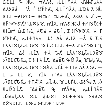
𑀦𑀺𑀲𑀺𑀦𑁆𑀦𑀁 𑀔𑁄 𑀅𑀳𑀁, 𑀪𑀕𑁆𑀕𑀯, 𑀲𑀼𑀦𑀓𑁆𑀔𑀢𑁆𑀢𑀁 𑀮𑀺𑀘𑁆𑀙𑀯𑀺𑀧𑀼𑀢𑁆𑀢𑀁
𑀏𑀢𑀤𑀯𑁄𑀘𑀁 𑁋 ‘𑀢𑀁 𑀓𑀺𑀁 𑀫𑀜𑁆𑀜𑀲𑀺, 𑀲𑀼𑀦𑀓𑁆𑀔𑀢𑁆𑀢, 𑀬𑀣𑁂𑀯 𑀢𑁂 𑀅𑀳𑀁
𑀅𑀘𑁂𑀮𑀁 𑀓𑀴𑀸𑀭𑀫𑀝𑁆𑀝𑀓𑀁 𑀆𑀭𑀩𑁆𑀪 𑀩𑁆𑀬𑀸𑀓𑀸𑀲𑀺𑀁, 𑀢𑀣𑁂𑀯 𑀢𑀁 𑀯𑀺𑀧𑀸𑀓𑀁,
𑀅𑀜𑁆𑀜𑀣𑀸 𑀯𑀸’𑀢𑀺? ‘𑀬𑀣𑁂𑀯
𑀫𑁂, 𑀪𑀦𑁆𑀢𑁂, 𑀪𑀕𑀯𑀸 𑀅𑀘𑁂𑀮𑀁 𑀓𑀴𑀸𑀭𑀫𑀝𑁆𑀝𑀓𑀁
𑀆𑀭𑀩𑁆𑀪 𑀩𑁆𑀬𑀸𑀓𑀸𑀲𑀺, 𑀢𑀣𑁂𑀯 𑀢𑀁 𑀯𑀺𑀧𑀸𑀓𑀁, 𑀦𑁄
𑀅𑀜𑁆𑀜𑀣𑀸’𑀢𑀺. ‘𑀢𑀁 𑀓𑀺𑀁
𑀫𑀜𑁆𑀜𑀲𑀺, 𑀲𑀼𑀦𑀓𑁆𑀔𑀢𑁆𑀢, 𑀬𑀤𑀺 𑀏𑀯𑀁 𑀲𑀦𑁆𑀢𑁂 𑀓𑀢𑀁
𑀯𑀸 𑀳𑁄𑀢𑀺
𑀉𑀢𑁆𑀢𑀭𑀺𑀫𑀦𑀼𑀲𑁆𑀲𑀥𑀫𑁆𑀫𑀸 𑀇𑀤𑁆𑀥𑀺𑀧𑀸𑀝𑀺𑀳𑀸𑀭𑀺𑀬𑀁 𑀅𑀓𑀢𑀁 𑀯𑀸’𑀢𑀺? ‘𑀅𑀤𑁆𑀥𑀸 𑀔𑁄,
𑀪𑀦𑁆𑀢𑁂, 𑀏𑀯𑀁 𑀲𑀦𑁆𑀢𑁂 𑀓𑀢𑀁 𑀳𑁄𑀢𑀺 𑀉𑀢𑁆𑀢𑀭𑀺𑀫𑀦𑀼𑀲𑁆𑀲𑀥𑀫𑁆𑀫𑀸
𑀇𑀤𑁆𑀥𑀺𑀧𑀸𑀝𑀺𑀳𑀸𑀭𑀺𑀬𑀁, 𑀦𑁄 𑀅𑀓𑀢’𑀦𑁆𑀢𑀺. ‘𑀏𑀯𑀫𑁆𑀧𑀺 𑀔𑁄 𑀫𑀁 𑀢𑁆𑀯𑀁, 𑀫𑁄𑀖𑀧𑀼𑀭𑀺𑀲,
𑀉𑀢𑁆𑀢𑀭𑀺𑀫𑀦𑀼𑀲𑁆𑀲𑀥𑀫𑁆𑀫𑀸 𑀇𑀤𑁆𑀥𑀺𑀧𑀸𑀝𑀺𑀳𑀸𑀭𑀺𑀬𑀁 𑀓𑀭𑁄𑀦𑁆𑀢𑀁 𑀏𑀯𑀁 𑀯𑀤𑁂𑀲𑀺 𑁋
𑀦 𑀳𑀺 𑀧𑀦 𑀫𑁂, 𑀪𑀦𑁆𑀢𑁂, 𑀪𑀕𑀯𑀸 𑀉𑀢𑁆𑀢𑀭𑀺𑀫𑀦𑀼𑀲𑁆𑀲𑀥𑀫𑁆𑀫𑀸
𑀇𑀤𑁆𑀥𑀺𑀧𑀸𑀝𑀺𑀳𑀸𑀭𑀺𑀬𑀁 𑀓𑀭𑁄𑀢𑀻’’𑀢𑀺. 𑀧𑀲𑁆𑀲, 𑀫𑁄𑀖𑀧𑀼𑀭𑀺𑀲, 𑀬𑀸𑀯𑀜𑁆𑀘 𑀢𑁂 𑀇𑀤𑀁
𑀅𑀧𑀭𑀤𑁆𑀥’𑀦𑁆𑀢𑀺. ‘‘𑀏𑀯’𑀫𑁆𑀧𑀺 𑀔𑁄, 𑀪𑀕𑁆𑀕𑀯, 𑀲𑀼𑀦𑀓𑁆𑀔𑀢𑁆𑀢𑁄
𑀮𑀺𑀘𑁆𑀙𑀯𑀺𑀧𑀼𑀢𑁆𑀢𑁄 𑀫𑀬𑀸 𑀯𑀼𑀘𑁆𑀘𑀫𑀸𑀦𑁄 𑀅𑀧𑀓𑁆𑀓𑀫𑁂𑀯 𑀇𑀫𑀲𑁆𑀫𑀸
𑀥𑀫𑁆𑀫𑀯𑀺𑀦𑀬𑀸, 𑀬𑀣𑀸 𑀢𑀁 𑀆𑀧𑀸𑀬𑀺𑀓𑁄 𑀦𑁂𑀭𑀬𑀺𑀓𑁄.