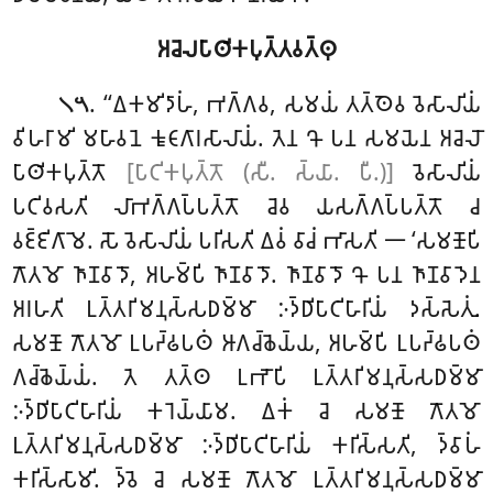
𑀅𑀘𑁂𑀮𑀧𑀸𑀣𑀺𑀓𑀧𑀼𑀢𑁆𑀢𑀯𑀢𑁆𑀣𑀼
. ‘‘𑀏𑀓𑀫𑀺𑀤𑀸𑀳𑀁, 𑀪𑀕𑁆𑀕𑀯, 𑀲𑀫𑀬𑀁 𑀢𑀢𑁆𑀣𑁂𑀯 𑀯𑁂𑀲𑀸𑀮𑀺𑀬𑀁
𑁧𑁫
𑀯𑀺𑀳𑀭𑀸𑀫𑀺 𑀫𑀳𑀸𑀯𑀦𑁂 𑀓𑀽𑀝𑀸𑀕𑀸𑀭𑀲𑀸𑀮𑀸𑀬𑀁. 𑀢𑁂𑀦 𑀔𑁄 𑀧𑀦 𑀲𑀫𑀬𑁂𑀦 𑀅𑀘𑁂𑀮𑁄
𑀧𑀸𑀣𑀺𑀓𑀧𑀼𑀢𑁆𑀢𑁄
[𑀧𑀸𑀝𑀺𑀓𑀧𑀼𑀢𑁆𑀢𑁄 (𑀲𑀻. 𑀲𑁆𑀬𑀸. 𑀧𑀻.)]
𑀯𑁂𑀲𑀸𑀮𑀺𑀬𑀁
𑀧𑀝𑀺𑀯𑀲𑀢𑀺 𑀮𑀸𑀪𑀕𑁆𑀕𑀧𑁆𑀧𑀢𑁆𑀢𑁄 𑀘𑁂𑀯 𑀬𑀲𑀕𑁆𑀕𑀧𑁆𑀧𑀢𑁆𑀢𑁄 𑀘
𑀯𑀚𑁆𑀚𑀺𑀕𑀸𑀫𑁂. 𑀲𑁄 𑀯𑁂𑀲𑀸𑀮𑀺𑀬𑀁 𑀧𑀭𑀺𑀲𑀢𑀺 𑀏𑀯𑀁 𑀯𑀸𑀘𑀁 𑀪𑀸𑀲𑀢𑀺 𑁋 ‘𑀲𑀫𑀡𑁄𑀧𑀺
𑀕𑁄𑀢𑀫𑁄 𑀜𑀸𑀡𑀯𑀸𑀤𑁄, 𑀅𑀳𑀫𑁆𑀧𑀺 𑀜𑀸𑀡𑀯𑀸𑀤𑁄. 𑀜𑀸𑀡𑀯𑀸𑀤𑁄 𑀔𑁄 𑀧𑀦 𑀜𑀸𑀡𑀯𑀸𑀤𑁂𑀦
𑀅𑀭𑀳𑀢𑀺 𑀉𑀢𑁆𑀢𑀭𑀺𑀫𑀦𑀼𑀲𑁆𑀲𑀥𑀫𑁆𑀫𑀸 𑀇𑀤𑁆𑀥𑀺𑀧𑀸𑀝𑀺𑀳𑀸𑀭𑀺𑀬𑀁 𑀤𑀲𑁆𑀲𑁂𑀢𑀼𑀁.
𑀲𑀫𑀡𑁄 𑀕𑁄𑀢𑀫𑁄 𑀉𑀧𑀟𑁆𑀠𑀧𑀣𑀁 𑀆𑀕𑀘𑁆𑀙𑁂𑀬𑁆𑀬, 𑀅𑀳𑀫𑁆𑀧𑀺 𑀉𑀧𑀟𑁆𑀠𑀧𑀣𑀁
𑀕𑀘𑁆𑀙𑁂𑀬𑁆𑀬𑀁. 𑀢𑁂 𑀢𑀢𑁆𑀣 𑀉𑀪𑁄𑀧𑀺 𑀉𑀢𑁆𑀢𑀭𑀺𑀫𑀦𑀼𑀲𑁆𑀲𑀥𑀫𑁆𑀫𑀸
𑀇𑀤𑁆𑀥𑀺𑀧𑀸𑀝𑀺𑀳𑀸𑀭𑀺𑀬𑀁 𑀓𑀭𑁂𑀬𑁆𑀬𑀸𑀫. 𑀏𑀓𑀁 𑀘𑁂 𑀲𑀫𑀡𑁄 𑀕𑁄𑀢𑀫𑁄
𑀉𑀢𑁆𑀢𑀭𑀺𑀫𑀦𑀼𑀲𑁆𑀲𑀥𑀫𑁆𑀫𑀸 𑀇𑀤𑁆𑀥𑀺𑀧𑀸𑀝𑀺𑀳𑀸𑀭𑀺𑀬𑀁 𑀓𑀭𑀺𑀲𑁆𑀲𑀢𑀺, 𑀤𑁆𑀯𑀸𑀳𑀁
𑀓𑀭𑀺𑀲𑁆𑀲𑀸𑀫𑀺. 𑀤𑁆𑀯𑁂 𑀘𑁂 𑀲𑀫𑀡𑁄 𑀕𑁄𑀢𑀫𑁄 𑀉𑀢𑁆𑀢𑀭𑀺𑀫𑀦𑀼𑀲𑁆𑀲𑀥𑀫𑁆𑀫𑀸