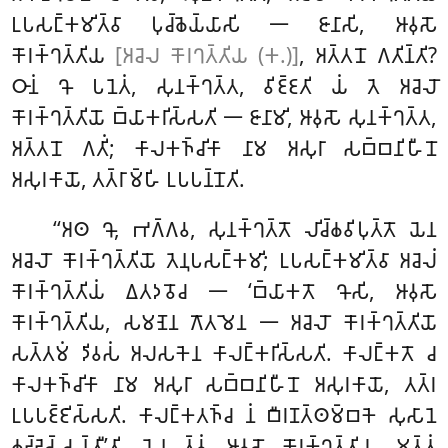
𑀉𑀧𑀲𑀗𑁆𑀓𑀫𑀺𑀢𑁆𑀯𑀸 𑀧𑀼𑀘𑁆𑀙𑁂𑀬𑁆𑀬𑀸𑀲𑀺 𑁋 𑀚𑀸𑀦𑀸𑀲𑀺, 𑀆𑀯𑀼𑀲𑁄
𑀓𑁄𑀭𑀓𑁆𑀔𑀢𑁆𑀢𑀺𑀬
[𑀅𑀘𑁂𑀮 𑀓𑁄𑀭𑀔𑀢𑁆𑀢𑀺𑀬 (𑀓.)]
, 𑀅𑀢𑁆𑀢𑀦𑁄 𑀕𑀢𑀺𑀦𑁆𑀢𑀺?
𑀞𑀸𑀦𑀁 𑀔𑁄 𑀧𑀦𑁂𑀢𑀁, 𑀲𑀼𑀦𑀓𑁆𑀔𑀢𑁆𑀢, 𑀯𑀺𑀚𑁆𑀚𑀢𑀺 𑀬𑀁 𑀢𑁂 𑀅𑀘𑁂𑀮𑁄
𑀓𑁄𑀭𑀓𑁆𑀔𑀢𑁆𑀢𑀺𑀬𑁄 𑀩𑁆𑀬𑀸𑀓𑀭𑀺𑀲𑁆𑀲𑀢𑀺 𑁋 𑀚𑀸𑀦𑀸𑀫𑀺, 𑀆𑀯𑀼𑀲𑁄 𑀲𑀼𑀦𑀓𑁆𑀔𑀢𑁆𑀢,
𑀅𑀢𑁆𑀢𑀦𑁄 𑀕𑀢𑀺𑀁; 𑀓𑀸𑀮𑀓𑀜𑁆𑀘𑀺𑀓𑀸 𑀦𑀸𑀫 𑀅𑀲𑀼𑀭𑀸 𑀲𑀩𑁆𑀩𑀦𑀺𑀳𑀻𑀦𑁄
𑀅𑀲𑀼𑀭𑀓𑀸𑀬𑁄, 𑀢𑀢𑁆𑀭𑀸𑀫𑁆𑀳𑀺 𑀉𑀧𑀧𑀦𑁆𑀦𑁄𑀢𑀺.
‘‘𑀅𑀣 𑀔𑁄, 𑀪𑀕𑁆𑀕𑀯, 𑀲𑀼𑀦𑀓𑁆𑀔𑀢𑁆𑀢𑁄 𑀮𑀺𑀘𑁆𑀙𑀯𑀺𑀧𑀼𑀢𑁆𑀢𑁄 𑀬𑁂𑀦
𑀅𑀘𑁂𑀮𑁄 𑀓𑁄𑀭𑀓𑁆𑀔𑀢𑁆𑀢𑀺𑀬𑁄 𑀢𑁂𑀦𑀼𑀧𑀲𑀗𑁆𑀓𑀫𑀺; 𑀉𑀧𑀲𑀗𑁆𑀓𑀫𑀺𑀢𑁆𑀯𑀸 𑀅𑀘𑁂𑀮𑀁
𑀓𑁄𑀭𑀓𑁆𑀔𑀢𑁆𑀢𑀺𑀬𑀁 𑀏𑀢𑀤𑀯𑁄𑀘
𑁋 ‘𑀩𑁆𑀬𑀸𑀓𑀢𑁄 𑀔𑁄𑀲𑀺, 𑀆𑀯𑀼𑀲𑁄
𑀓𑁄𑀭𑀓𑁆𑀔𑀢𑁆𑀢𑀺𑀬, 𑀲𑀫𑀡𑁂𑀦 𑀕𑁄𑀢𑀫𑁂𑀦 𑁋 𑀅𑀘𑁂𑀮𑁄 𑀓𑁄𑀭𑀓𑁆𑀔𑀢𑁆𑀢𑀺𑀬𑁄
𑀲𑀢𑁆𑀢𑀫𑀁 𑀤𑀺𑀯𑀲𑀁 𑀅𑀮𑀲𑀓𑁂𑀦 𑀓𑀸𑀮𑀗𑁆𑀓𑀭𑀺𑀲𑁆𑀲𑀢𑀺. 𑀓𑀸𑀮𑀗𑁆𑀓𑀢𑁄
𑀘
𑀓𑀸𑀮𑀓𑀜𑁆𑀘𑀺𑀓𑀸 𑀦𑀸𑀫 𑀅𑀲𑀼𑀭𑀸 𑀲𑀩𑁆𑀩𑀦𑀺𑀳𑀻𑀦𑁄 𑀅𑀲𑀼𑀭𑀓𑀸𑀬𑁄
, 𑀢𑀢𑁆𑀭
𑀉𑀧𑀧𑀚𑁆𑀚𑀺𑀲𑁆𑀲𑀢𑀺. 𑀓𑀸𑀮𑀗𑁆𑀓𑀢𑀜𑁆𑀘 𑀦𑀁 𑀩𑀻𑀭𑀡𑀢𑁆𑀣𑀫𑁆𑀩𑀓𑁂 𑀲𑀼𑀲𑀸𑀦𑁂
𑀙𑀟𑁆𑀟𑁂𑀲𑁆𑀲𑀦𑁆𑀢𑀻’𑀢𑀺. 𑀬𑁂𑀦 𑀢𑁆𑀯𑀁, 𑀆𑀯𑀼𑀲𑁄 𑀓𑁄𑀭𑀓𑁆𑀔𑀢𑁆𑀢𑀺𑀬, 𑀫𑀢𑁆𑀢𑀁