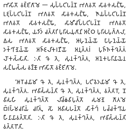
𑀪𑀸𑀲𑀺𑀢𑁄 𑀯𑀚𑁆𑀚𑀺𑀕𑀸𑀫𑁂 𑁋 𑀲𑀼𑀧𑁆𑀧𑀝𑀺𑀧𑀦𑁆𑀦𑁄 𑀪𑀕𑀯𑀢𑁄 𑀲𑀸𑀯𑀓𑀲𑀗𑁆𑀖𑁄,
𑀉𑀚𑀼𑀧𑁆𑀧𑀝𑀺𑀧𑀦𑁆𑀦𑁄 𑀪𑀕𑀯𑀢𑁄 𑀲𑀸𑀯𑀓𑀲𑀗𑁆𑀖𑁄, 𑀜𑀸𑀬𑀧𑁆𑀧𑀝𑀺𑀧𑀦𑁆𑀦𑁄
𑀪𑀕𑀯𑀢𑁄 𑀲𑀸𑀯𑀓𑀲𑀗𑁆𑀖𑁄, 𑀲𑀸𑀫𑀻𑀘𑀺𑀧𑁆𑀧𑀝𑀺𑀧𑀦𑁆𑀦𑁄 𑀪𑀕𑀯𑀢𑁄
𑀲𑀸𑀯𑀓𑀲𑀗𑁆𑀖𑁄, 𑀬𑀤𑀺𑀤𑀁 𑀘𑀢𑁆𑀢𑀸𑀭𑀺 𑀧𑀼𑀭𑀺𑀲𑀬𑀼𑀕𑀸𑀦𑀺 𑀅𑀝𑁆𑀞 𑀧𑀼𑀭𑀺𑀲𑀧𑀼𑀕𑁆𑀕𑀮𑀸,
𑀏𑀲 𑀪𑀕𑀯𑀢𑁄 𑀲𑀸𑀯𑀓𑀲𑀗𑁆𑀖𑁄, 𑀆𑀳𑀼𑀦𑁂𑀬𑁆𑀬𑁄 𑀧𑀸𑀳𑀼𑀦𑁂𑀬𑁆𑀬𑁄
𑀤𑀓𑁆𑀔𑀺𑀡𑁂𑀬𑁆𑀬𑁄 𑀅𑀜𑁆𑀚𑀮𑀺𑀓𑀭𑀡𑀻𑀬𑁄 𑀅𑀦𑀼𑀢𑁆𑀢𑀭𑀁 𑀧𑀼𑀜𑁆𑀜𑀓𑁆𑀔𑁂𑀢𑁆𑀢𑀁
𑀮𑁄𑀓𑀲𑁆𑀲𑀸𑀢𑀺. 𑀇𑀢𑀺 𑀔𑁄 𑀢𑁂, 𑀲𑀼𑀦𑀓𑁆𑀔𑀢𑁆𑀢, 𑀅𑀦𑁂𑀓𑀧𑀭𑀺𑀬𑀸𑀬𑁂𑀦
𑀲𑀗𑁆𑀖𑀲𑁆𑀲 𑀯𑀡𑁆𑀡𑁄 𑀪𑀸𑀲𑀺𑀢𑁄 𑀯𑀚𑁆𑀚𑀺𑀕𑀸𑀫𑁂.
‘𑀆𑀭𑁄𑀘𑀬𑀸𑀫𑀺 𑀔𑁄 𑀢𑁂, 𑀲𑀼𑀦𑀓𑁆𑀔𑀢𑁆𑀢, 𑀧𑀝𑀺𑀯𑁂𑀤𑀬𑀸𑀫𑀺 𑀔𑁄 𑀢𑁂,
𑀲𑀼𑀦𑀓𑁆𑀔𑀢𑁆𑀢. 𑀪𑀯𑀺𑀲𑁆𑀲𑀦𑁆𑀢𑀺 𑀔𑁄 𑀢𑁂, 𑀲𑀼𑀦𑀓𑁆𑀔𑀢𑁆𑀢, 𑀯𑀢𑁆𑀢𑀸𑀭𑁄, 𑀦𑁄
𑀯𑀺𑀲𑀳𑀺 𑀲𑀼𑀦𑀓𑁆𑀔𑀢𑁆𑀢𑁄 𑀮𑀺𑀘𑁆𑀙𑀯𑀺𑀧𑀼𑀢𑁆𑀢𑁄 𑀲𑀫𑀡𑁂 𑀕𑁄𑀢𑀫𑁂
𑀩𑁆𑀭𑀳𑁆𑀫𑀘𑀭𑀺𑀬𑀁 𑀘𑀭𑀺𑀢𑀼𑀁, 𑀲𑁄 𑀅𑀯𑀺𑀲𑀳𑀦𑁆𑀢𑁄
𑀲𑀺𑀓𑁆𑀔𑀁 𑀧𑀘𑁆𑀘𑀓𑁆𑀔𑀸𑀬
𑀳𑀻𑀦𑀸𑀬𑀸𑀯𑀢𑁆𑀢𑁄𑀢𑀺. 𑀇𑀢𑀺 𑀔𑁄 𑀢𑁂, 𑀲𑀼𑀦𑀓𑁆𑀔𑀢𑁆𑀢, 𑀪𑀯𑀺𑀲𑁆𑀲𑀦𑁆𑀢𑀺
𑀯𑀢𑁆𑀢𑀸𑀭𑁄’𑀢𑀺.