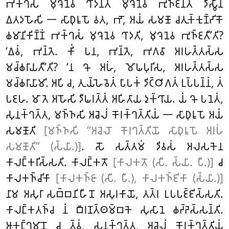
𑀪𑀓𑁆𑀔𑀲𑀁 𑀫𑀼𑀔𑁂𑀦𑁂𑀯 𑀔𑀸𑀤𑀦𑁆𑀢𑀁 𑀫𑀼𑀔𑁂𑀦𑁂𑀯
𑀪𑀼𑀜𑁆𑀚𑀦𑁆𑀢𑀁 𑀤𑀺𑀲𑁆𑀯𑀸𑀦
𑀏𑀢𑀤𑀳𑁄𑀲𑀺 𑁋 𑀲𑀸𑀥𑀼𑀭𑀽𑀧𑁄 𑀯𑀢, 𑀪𑁄, 𑀅𑀬𑀁 𑀲𑀫𑀡𑁄 𑀘𑀢𑀼𑀓𑁆𑀓𑀼𑀡𑁆𑀟𑀺𑀓𑁄
𑀙𑀫𑀸𑀦𑀺𑀓𑀺𑀡𑁆𑀡𑀁 𑀪𑀓𑁆𑀔𑀲𑀁 𑀫𑀼𑀔𑁂𑀦𑁂𑀯 𑀔𑀸𑀤𑀢𑀺, 𑀫𑀼𑀔𑁂𑀦𑁂𑀯 𑀪𑀼𑀜𑁆𑀚𑀢𑀻’𑀢𑀺?
‘𑀏𑀯𑀁, 𑀪𑀦𑁆𑀢𑁂. 𑀓𑀺𑀁 𑀧𑀦, 𑀪𑀦𑁆𑀢𑁂, 𑀪𑀕𑀯𑀸 𑀅𑀭𑀳𑀢𑁆𑀢𑀲𑁆𑀲
𑀫𑀘𑁆𑀙𑀭𑀸𑀬𑀢𑀻’𑀢𑀺? ‘𑀦 𑀔𑁄 𑀅𑀳𑀁, 𑀫𑁄𑀖𑀧𑀼𑀭𑀺𑀲, 𑀅𑀭𑀳𑀢𑁆𑀢𑀲𑁆𑀲
𑀫𑀘𑁆𑀙𑀭𑀸𑀬𑀸𑀫𑀺. 𑀅𑀧𑀺 𑀘, 𑀢𑀼𑀬𑁆𑀳𑁂𑀯𑁂𑀢𑀁 𑀧𑀸𑀧𑀓𑀁 𑀤𑀺𑀝𑁆𑀞𑀺𑀕𑀢𑀁 𑀉𑀧𑁆𑀧𑀦𑁆𑀦𑀁, 𑀢𑀁
𑀧𑀚𑀳. 𑀫𑀸 𑀢𑁂 𑀅𑀳𑁄𑀲𑀺 𑀤𑀻𑀖𑀭𑀢𑁆𑀢𑀁 𑀅𑀳𑀺𑀢𑀸𑀬 𑀤𑀼𑀓𑁆𑀔𑀸𑀬. 𑀬𑀁 𑀔𑁄 𑀧𑀦𑁂𑀢𑀁,
𑀲𑀼𑀦𑀓𑁆𑀔𑀢𑁆𑀢, 𑀫𑀜𑁆𑀜𑀲𑀺 𑀅𑀘𑁂𑀮𑀁 𑀓𑁄𑀭𑀓𑁆𑀔𑀢𑁆𑀢𑀺𑀬𑀁 𑁋 𑀲𑀸𑀥𑀼𑀭𑀽𑀧𑁄 𑀅𑀬𑀁
𑀲𑀫𑀡𑁄𑀢𑀺
[𑀫𑀜𑁆𑀜𑀲𑀺 ‘‘𑀅𑀘𑁂𑀮𑁄 𑀓𑁄𑀭𑀔𑀢𑁆𑀢𑀺𑀬𑁄 𑀲𑀸𑀥𑀼𑀭𑀽𑀧𑁄 𑀅𑀭𑀳𑀁
𑀲𑀫𑀡𑁄𑀢𑀺’’ (𑀲𑁆𑀬𑀸.)]
. 𑀲𑁄 𑀲𑀢𑁆𑀢𑀫𑀁 𑀤𑀺𑀯𑀲𑀁 𑀅𑀮𑀲𑀓𑁂𑀦
𑀓𑀸𑀮𑀗𑁆𑀓𑀭𑀺𑀲𑁆𑀲𑀢𑀺. 𑀓𑀸𑀮𑀗𑁆𑀓𑀢𑁄
[𑀓𑀸𑀮𑀓𑀢𑁄 (𑀲𑀻. 𑀲𑁆𑀬𑀸. 𑀧𑀻.)]
𑀘
𑀓𑀸𑀮𑀓𑀜𑁆𑀘𑀺𑀓𑀸
[𑀓𑀸𑀮𑀓𑀜𑁆𑀚𑀸 (𑀲𑀻. 𑀧𑀻.), 𑀓𑀸𑀮𑀓𑀜𑁆𑀚𑀺𑀓𑀸 (𑀲𑁆𑀬𑀸.)]
𑀦𑀸𑀫 𑀅𑀲𑀼𑀭𑀸 𑀲𑀩𑁆𑀩𑀦𑀺𑀳𑀻𑀦𑁄 𑀅𑀲𑀼𑀭𑀓𑀸𑀬𑁄, 𑀢𑀢𑁆𑀭 𑀉𑀧𑀧𑀚𑁆𑀚𑀺𑀲𑁆𑀲𑀢𑀺.
𑀓𑀸𑀮𑀗𑁆𑀓𑀢𑀜𑁆𑀘 𑀦𑀁 𑀩𑀻𑀭𑀡𑀢𑁆𑀣𑀫𑁆𑀩𑀓𑁂 𑀲𑀼𑀲𑀸𑀦𑁂 𑀙𑀟𑁆𑀟𑁂𑀲𑁆𑀲𑀦𑁆𑀢𑀺.
𑀆𑀓𑀗𑁆𑀔𑀫𑀸𑀦𑁄 𑀘 𑀢𑁆𑀯𑀁, 𑀲𑀼𑀦𑀓𑁆𑀔𑀢𑁆𑀢, 𑀅𑀘𑁂𑀮𑀁 𑀓𑁄𑀭𑀓𑁆𑀔𑀢𑁆𑀢𑀺𑀬𑀁