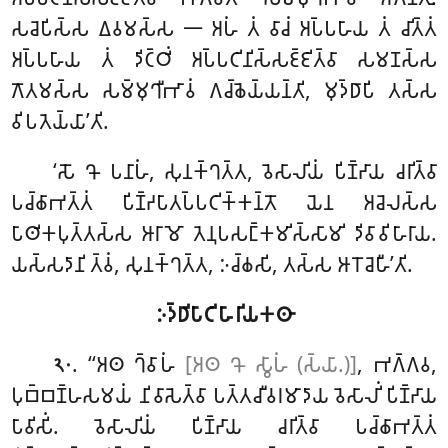
𑀲𑀘𑁂𑀧𑀺𑀲𑁆𑀲 𑀏𑀯𑀫𑀲𑁆𑀲 𑁋 𑀅𑀳𑀁 𑀢𑀁 𑀯𑀸𑀘𑀁 𑀅𑀧𑁆𑀧𑀳𑀸𑀬 𑀢𑀁 𑀘𑀺𑀢𑁆𑀢𑀁
𑀅𑀧𑁆𑀧𑀳𑀸𑀬 𑀢𑀁 𑀤𑀺𑀝𑁆𑀞𑀺𑀁 𑀅𑀧𑁆𑀧𑀝𑀺𑀦𑀺𑀲𑁆𑀲𑀚𑁆𑀚𑀺𑀢𑁆𑀯𑀸 𑀲𑀫𑀡𑀲𑁆𑀲
𑀕𑁄𑀢𑀫𑀲𑁆𑀲 𑀲𑀫𑁆𑀫𑀼𑀔𑀻𑀪𑀸𑀯𑀁 𑀕𑀘𑁆𑀙𑁂𑀬𑁆𑀬𑀦𑁆𑀢𑀺, 𑀫𑀼𑀤𑁆𑀥𑀸𑀧𑀺 𑀢𑀲𑁆𑀲
𑀯𑀺𑀧𑀢𑁂𑀬𑁆𑀬𑀸’𑀢𑀺.
‘𑀲𑁄 𑀔𑁄 𑀧𑀦𑀸𑀳𑀁, 𑀲𑀼𑀦𑀓𑁆𑀔𑀢𑁆𑀢, 𑀯𑁂𑀲𑀸𑀮𑀺𑀬𑀁 𑀧𑀺𑀡𑁆𑀟𑀸𑀬 𑀘𑀭𑀺𑀢𑁆𑀯𑀸
𑀧𑀘𑁆𑀙𑀸𑀪𑀢𑁆𑀢𑀁 𑀧𑀺𑀡𑁆𑀟𑀧𑀸𑀢𑀧𑁆𑀧𑀝𑀺𑀓𑁆𑀓𑀦𑁆𑀢𑁄 𑀬𑁂𑀦 𑀅𑀘𑁂𑀮𑀲𑁆𑀲
𑀧𑀸𑀣𑀺𑀓𑀧𑀼𑀢𑁆𑀢𑀲𑁆𑀲 𑀆𑀭𑀸𑀫𑁄 𑀢𑁂𑀦𑀼𑀧𑀲𑀗𑁆𑀓𑀫𑀺𑀲𑁆𑀲𑀸𑀫𑀺 𑀤𑀺𑀯𑀸𑀯𑀺𑀳𑀸𑀭𑀸𑀬.
𑀬𑀲𑁆𑀲𑀤𑀸𑀦𑀺 𑀢𑁆𑀯𑀁, 𑀲𑀼𑀦𑀓𑁆𑀔𑀢𑁆𑀢, 𑀇𑀘𑁆𑀙𑀲𑀺, 𑀢𑀲𑁆𑀲 𑀆𑀭𑁄𑀘𑁂𑀳𑀻’𑀢𑀺.
𑀇𑀤𑁆𑀥𑀺𑀧𑀸𑀝𑀺𑀳𑀸𑀭𑀺𑀬𑀓𑀣𑀸
. ‘‘𑀅𑀣
𑀔𑁆𑀯𑀸𑀳𑀁
[𑀅𑀣 𑀔𑁄 𑀲𑁆𑀯𑀸𑀳𑀁 (𑀲𑁆𑀬𑀸.)]
, 𑀪𑀕𑁆𑀕𑀯,
𑁨𑁦
𑀧𑀼𑀩𑁆𑀩𑀡𑁆𑀳𑀲𑀫𑀬𑀁 𑀦𑀺𑀯𑀸𑀲𑁂𑀢𑁆𑀯𑀸 𑀧𑀢𑁆𑀢𑀘𑀻𑀯𑀭𑀫𑀸𑀤𑀸𑀬 𑀯𑁂𑀲𑀸𑀮𑀺𑀁 𑀧𑀺𑀡𑁆𑀟𑀸𑀬
𑀧𑀸𑀯𑀺𑀲𑀺𑀁. 𑀯𑁂𑀲𑀸𑀮𑀺𑀬𑀁 𑀧𑀺𑀡𑁆𑀟𑀸𑀬 𑀘𑀭𑀺𑀢𑁆𑀯𑀸 𑀧𑀘𑁆𑀙𑀸𑀪𑀢𑁆𑀢𑀁