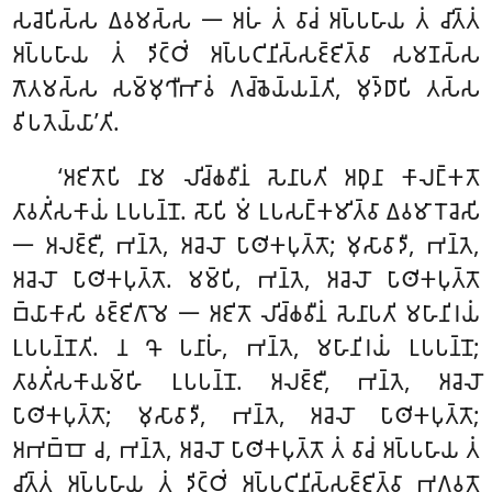
𑀲𑀘𑁂𑀧𑀺𑀲𑁆𑀲 𑀏𑀯𑀫𑀲𑁆𑀲 𑁋 𑀅𑀳𑀁 𑀢𑀁 𑀯𑀸𑀘𑀁 𑀅𑀧𑁆𑀧𑀳𑀸𑀬 𑀢𑀁 𑀘𑀺𑀢𑁆𑀢𑀁
𑀅𑀧𑁆𑀧𑀳𑀸𑀬 𑀢𑀁 𑀤𑀺𑀝𑁆𑀞𑀺𑀁 𑀅𑀧𑁆𑀧𑀝𑀺𑀦𑀺𑀲𑁆𑀲𑀚𑁆𑀚𑀺𑀢𑁆𑀯𑀸 𑀲𑀫𑀡𑀲𑁆𑀲
𑀕𑁄𑀢𑀫𑀲𑁆𑀲 𑀲𑀫𑁆𑀫𑀼𑀔𑀻𑀪𑀸𑀯𑀁 𑀕𑀘𑁆𑀙𑁂𑀬𑁆𑀬𑀦𑁆𑀢𑀺, 𑀫𑀼𑀤𑁆𑀥𑀸𑀧𑀺 𑀢𑀲𑁆𑀲
𑀯𑀺𑀧𑀢𑁂𑀬𑁆𑀬𑀸’𑀢𑀺.
‘𑀅𑀚𑀺𑀢𑁄𑀧𑀺 𑀦𑀸𑀫 𑀮𑀺𑀘𑁆𑀙𑀯𑀻𑀦𑀁 𑀲𑁂𑀦𑀸𑀧𑀢𑀺 𑀅𑀥𑀼𑀦𑀸 𑀓𑀸𑀮𑀗𑁆𑀓𑀢𑁄
𑀢𑀸𑀯𑀢𑀺𑀁𑀲𑀓𑀸𑀬𑀁 𑀉𑀧𑀧𑀦𑁆𑀦𑁄. 𑀲𑁄𑀧𑀺 𑀫𑀁 𑀉𑀧𑀲𑀗𑁆𑀓𑀫𑀺𑀢𑁆𑀯𑀸 𑀏𑀯𑀫𑀸𑀭𑁄𑀘𑁂𑀲𑀺
𑁋 𑀅𑀮𑀚𑁆𑀚𑀻, 𑀪𑀦𑁆𑀢𑁂, 𑀅𑀘𑁂𑀮𑁄 𑀧𑀸𑀣𑀺𑀓𑀧𑀼𑀢𑁆𑀢𑁄; 𑀫𑀼𑀲𑀸𑀯𑀸𑀤𑀻, 𑀪𑀦𑁆𑀢𑁂,
𑀅𑀘𑁂𑀮𑁄 𑀧𑀸𑀣𑀺𑀓𑀧𑀼𑀢𑁆𑀢𑁄. 𑀫𑀫𑁆𑀧𑀺, 𑀪𑀦𑁆𑀢𑁂, 𑀅𑀘𑁂𑀮𑁄 𑀧𑀸𑀣𑀺𑀓𑀧𑀼𑀢𑁆𑀢𑁄
𑀩𑁆𑀬𑀸𑀓𑀸𑀲𑀺 𑀯𑀚𑁆𑀚𑀺𑀕𑀸𑀫𑁂 𑁋 𑀅𑀚𑀺𑀢𑁄 𑀮𑀺𑀘𑁆𑀙𑀯𑀻𑀦𑀁 𑀲𑁂𑀦𑀸𑀧𑀢𑀺 𑀫𑀳𑀸𑀦𑀺𑀭𑀬𑀁
𑀉𑀧𑀧𑀦𑁆𑀦𑁄𑀢𑀺. 𑀦 𑀔𑁄 𑀧𑀦𑀸𑀳𑀁, 𑀪𑀦𑁆𑀢𑁂, 𑀫𑀳𑀸𑀦𑀺𑀭𑀬𑀁 𑀉𑀧𑀧𑀦𑁆𑀦𑁄;
𑀢𑀸𑀯𑀢𑀺𑀁𑀲𑀓𑀸𑀬𑀫𑁆𑀳𑀺 𑀉𑀧𑀧𑀦𑁆𑀦𑁄. 𑀅𑀮𑀚𑁆𑀚𑀻, 𑀪𑀦𑁆𑀢𑁂, 𑀅𑀘𑁂𑀮𑁄
𑀧𑀸𑀣𑀺𑀓𑀧𑀼𑀢𑁆𑀢𑁄; 𑀫𑀼𑀲𑀸𑀯𑀸𑀤𑀻, 𑀪𑀦𑁆𑀢𑁂, 𑀅𑀘𑁂𑀮𑁄 𑀧𑀸𑀣𑀺𑀓𑀧𑀼𑀢𑁆𑀢𑁄;
𑀅𑀪𑀩𑁆𑀩𑁄 𑀘, 𑀪𑀦𑁆𑀢𑁂, 𑀅𑀘𑁂𑀮𑁄 𑀧𑀸𑀣𑀺𑀓𑀧𑀼𑀢𑁆𑀢𑁄 𑀢𑀁 𑀯𑀸𑀘𑀁 𑀅𑀧𑁆𑀧𑀳𑀸𑀬 𑀢𑀁
𑀘𑀺𑀢𑁆𑀢𑀁 𑀅𑀧𑁆𑀧𑀳𑀸𑀬 𑀢𑀁 𑀤𑀺𑀝𑁆𑀞𑀺𑀁 𑀅𑀧𑁆𑀧𑀝𑀺𑀦𑀺𑀲𑁆𑀲𑀚𑁆𑀚𑀺𑀢𑁆𑀯𑀸 𑀪𑀕𑀯𑀢𑁄