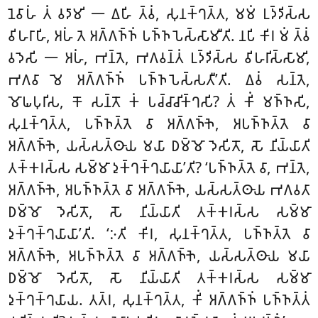
𑀦𑁂𑀯𑀸𑀳𑀁 𑀢𑀁 𑀯𑀤𑀸𑀫𑀺 𑁋 𑀏𑀳𑀺 𑀢𑁆𑀯𑀁, 𑀲𑀼𑀦𑀓𑁆𑀔𑀢𑁆𑀢, 𑀫𑀫𑀁 𑀉𑀤𑁆𑀤𑀺𑀲𑁆𑀲
𑀯𑀺𑀳𑀭𑀸𑀳𑀺, 𑀅𑀳𑀁 𑀢𑁂 𑀅𑀕𑁆𑀕𑀜𑁆𑀜𑀁 𑀧𑀜𑁆𑀜𑀧𑁂𑀲𑁆𑀲𑀸𑀫𑀻𑀢𑀺. 𑀦𑀧𑀺 𑀓𑀺𑀭 𑀫𑀁 𑀢𑁆𑀯𑀁
𑀯𑀤𑁂𑀲𑀺 𑁋 𑀅𑀳𑀁, 𑀪𑀦𑁆𑀢𑁂, 𑀪𑀕𑀯𑀦𑁆𑀢𑀁 𑀉𑀤𑁆𑀤𑀺𑀲𑁆𑀲 𑀯𑀺𑀳𑀭𑀺𑀲𑁆𑀲𑀸𑀫𑀺,
𑀪𑀕𑀯𑀸 𑀫𑁂 𑀅𑀕𑁆𑀕𑀜𑁆𑀜𑀁 𑀧𑀜𑁆𑀜𑀧𑁂𑀲𑁆𑀲𑀢𑀻’𑀢𑀺. 𑀏𑀯𑀁 𑀲𑀦𑁆𑀢𑁂,
𑀫𑁄𑀖𑀧𑀼𑀭𑀺𑀲, 𑀓𑁄 𑀲𑀦𑁆𑀢𑁄 𑀓𑀁 𑀧𑀘𑁆𑀘𑀸𑀘𑀺𑀓𑁆𑀔𑀲𑀺? 𑀢𑀁 𑀓𑀺𑀁 𑀫𑀜𑁆𑀜𑀲𑀺,
𑀲𑀼𑀦𑀓𑁆𑀔𑀢𑁆𑀢, 𑀧𑀜𑁆𑀜𑀢𑁆𑀢𑁂 𑀯𑀸 𑀅𑀕𑁆𑀕𑀜𑁆𑀜𑁂, 𑀅𑀧𑀜𑁆𑀜𑀢𑁆𑀢𑁂 𑀯𑀸
𑀅𑀕𑁆𑀕𑀜𑁆𑀜𑁂, 𑀬𑀲𑁆𑀲𑀢𑁆𑀣𑀸𑀬 𑀫𑀬𑀸 𑀥𑀫𑁆𑀫𑁄 𑀤𑁂𑀲𑀺𑀢𑁄, 𑀲𑁄 𑀦𑀺𑀬𑁆𑀬𑀸𑀢𑀺
𑀢𑀓𑁆𑀓𑀭𑀲𑁆𑀲 𑀲𑀫𑁆𑀫𑀸 𑀤𑀼𑀓𑁆𑀔𑀓𑁆𑀔𑀬𑀸𑀬𑀸’𑀢𑀺? ‘𑀧𑀜𑁆𑀜𑀢𑁆𑀢𑁂 𑀯𑀸, 𑀪𑀦𑁆𑀢𑁂,
𑀅𑀕𑁆𑀕𑀜𑁆𑀜𑁂, 𑀅𑀧𑀜𑁆𑀜𑀢𑁆𑀢𑁂 𑀯𑀸 𑀅𑀕𑁆𑀕𑀜𑁆𑀜𑁂, 𑀬𑀲𑁆𑀲𑀢𑁆𑀣𑀸𑀬 𑀪𑀕𑀯𑀢𑀸
𑀥𑀫𑁆𑀫𑁄 𑀤𑁂𑀲𑀺𑀢𑁄, 𑀲𑁄 𑀦𑀺𑀬𑁆𑀬𑀸𑀢𑀺 𑀢𑀓𑁆𑀓𑀭𑀲𑁆𑀲 𑀲𑀫𑁆𑀫𑀸
𑀤𑀼𑀓𑁆𑀔𑀓𑁆𑀔𑀬𑀸𑀬𑀸’𑀢𑀺. ‘𑀇𑀢𑀺
𑀓𑀺𑀭, 𑀲𑀼𑀦𑀓𑁆𑀔𑀢𑁆𑀢, 𑀧𑀜𑁆𑀜𑀢𑁆𑀢𑁂 𑀯𑀸
𑀅𑀕𑁆𑀕𑀜𑁆𑀜𑁂, 𑀅𑀧𑀜𑁆𑀜𑀢𑁆𑀢𑁂 𑀯𑀸 𑀅𑀕𑁆𑀕𑀜𑁆𑀜𑁂, 𑀬𑀲𑁆𑀲𑀢𑁆𑀣𑀸𑀬 𑀫𑀬𑀸
𑀥𑀫𑁆𑀫𑁄 𑀤𑁂𑀲𑀺𑀢𑁄, 𑀲𑁄 𑀦𑀺𑀬𑁆𑀬𑀸𑀢𑀺 𑀢𑀓𑁆𑀓𑀭𑀲𑁆𑀲 𑀲𑀫𑁆𑀫𑀸
𑀤𑀼𑀓𑁆𑀔𑀓𑁆𑀔𑀬𑀸𑀬. 𑀢𑀢𑁆𑀭, 𑀲𑀼𑀦𑀓𑁆𑀔𑀢𑁆𑀢, 𑀓𑀺𑀁 𑀅𑀕𑁆𑀕𑀜𑁆𑀜𑀁 𑀧𑀜𑁆𑀜𑀢𑁆𑀢𑀁