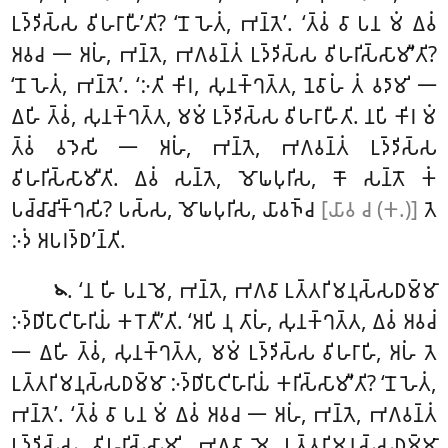
𑀉𑀤𑁆𑀤𑀺𑀲𑁆𑀲 𑀯𑀺𑀳𑀭𑀸𑀳𑀻’𑀢𑀺? ‘𑀦𑁄 𑀳𑁂𑀢𑀁, 𑀪𑀦𑁆𑀢𑁂’. ‘𑀢𑁆𑀯𑀁
𑀯𑀸 𑀧𑀦 𑀫𑀁 𑀏𑀯𑀁
𑀅𑀯𑀘 𑁋 𑀅𑀳𑀁, 𑀪𑀦𑁆𑀢𑁂, 𑀪𑀕𑀯𑀦𑁆𑀢𑀁 𑀉𑀤𑁆𑀤𑀺𑀲𑁆𑀲 𑀯𑀺𑀳𑀭𑀺𑀲𑁆𑀲𑀸𑀫𑀻’𑀢𑀺?
‘𑀦𑁄 𑀳𑁂𑀢𑀁, 𑀪𑀦𑁆𑀢𑁂’. ‘𑀇𑀢𑀺 𑀓𑀺𑀭, 𑀲𑀼𑀦𑀓𑁆𑀔𑀢𑁆𑀢, 𑀦𑁂𑀯𑀸𑀳𑀁 𑀢𑀁 𑀯𑀤𑀸𑀫𑀺 𑁋
𑀏𑀳𑀺 𑀢𑁆𑀯𑀁, 𑀲𑀼𑀦𑀓𑁆𑀔𑀢𑁆𑀢, 𑀫𑀫𑀁 𑀉𑀤𑁆𑀤𑀺𑀲𑁆𑀲 𑀯𑀺𑀳𑀭𑀸𑀳𑀻𑀢𑀺. 𑀦𑀧𑀺 𑀓𑀺𑀭 𑀫𑀁
𑀢𑁆𑀯𑀁 𑀯𑀤𑁂𑀲𑀺 𑁋 𑀅𑀳𑀁, 𑀪𑀦𑁆𑀢𑁂, 𑀪𑀕𑀯𑀦𑁆𑀢𑀁 𑀉𑀤𑁆𑀤𑀺𑀲𑁆𑀲
𑀯𑀺𑀳𑀭𑀺𑀲𑁆𑀲𑀸𑀫𑀻𑀢𑀺. 𑀏𑀯𑀁 𑀲𑀦𑁆𑀢𑁂, 𑀫𑁄𑀖𑀧𑀼𑀭𑀺𑀲, 𑀓𑁄 𑀲𑀦𑁆𑀢𑁄 𑀓𑀁
𑀧𑀘𑁆𑀘𑀸𑀘𑀺𑀓𑁆𑀔𑀲𑀺? 𑀧𑀲𑁆𑀲, 𑀫𑁄𑀖𑀧𑀼𑀭𑀺𑀲, 𑀬𑀸𑀯𑀜𑁆𑀘
[𑀬𑀸𑀯 𑀘 (𑀓.)]
𑀢𑁂
𑀇𑀤𑀁 𑀅𑀧𑀭𑀤𑁆𑀥’𑀦𑁆𑀢𑀺.
. ‘𑀦 𑀳𑀺 𑀧𑀦 𑀫𑁂, 𑀪𑀦𑁆𑀢𑁂, 𑀪𑀕𑀯𑀸 𑀉𑀢𑁆𑀢𑀭𑀺𑀫𑀦𑀼𑀲𑁆𑀲𑀥𑀫𑁆𑀫𑀸
𑁪
𑀇𑀤𑁆𑀥𑀺𑀧𑀸𑀝𑀺𑀳𑀸𑀭𑀺𑀬𑀁 𑀓𑀭𑁄𑀢𑀻’𑀢𑀺. ‘𑀅𑀧𑀺 𑀦𑀼 𑀢𑀸𑀳𑀁, 𑀲𑀼𑀦𑀓𑁆𑀔𑀢𑁆𑀢, 𑀏𑀯𑀁 𑀅𑀯𑀘𑀁
𑁋 𑀏𑀳𑀺 𑀢𑁆𑀯𑀁, 𑀲𑀼𑀦𑀓𑁆𑀔𑀢𑁆𑀢, 𑀫𑀫𑀁 𑀉𑀤𑁆𑀤𑀺𑀲𑁆𑀲 𑀯𑀺𑀳𑀭𑀸𑀳𑀺, 𑀅𑀳𑀁 𑀢𑁂
𑀉𑀢𑁆𑀢𑀭𑀺𑀫𑀦𑀼𑀲𑁆𑀲𑀥𑀫𑁆𑀫𑀸 𑀇𑀤𑁆𑀥𑀺𑀧𑀸𑀝𑀺𑀳𑀸𑀭𑀺𑀬𑀁 𑀓𑀭𑀺𑀲𑁆𑀲𑀸𑀫𑀻’𑀢𑀺? ‘𑀦𑁄 𑀳𑁂𑀢𑀁,
𑀪𑀦𑁆𑀢𑁂’. ‘𑀢𑁆𑀯𑀁 𑀯𑀸 𑀧𑀦 𑀫𑀁 𑀏𑀯𑀁 𑀅𑀯𑀘 𑁋 𑀅𑀳𑀁, 𑀪𑀦𑁆𑀢𑁂, 𑀪𑀕𑀯𑀦𑁆𑀢𑀁
𑀉𑀤𑁆𑀤𑀺𑀲𑁆𑀲 𑀯𑀺𑀳𑀭𑀺𑀲𑁆𑀲𑀸𑀫𑀺, 𑀪𑀕𑀯𑀸 𑀫𑁂 𑀉𑀢𑁆𑀢𑀭𑀺𑀫𑀦𑀼𑀲𑁆𑀲𑀥𑀫𑁆𑀫𑀸