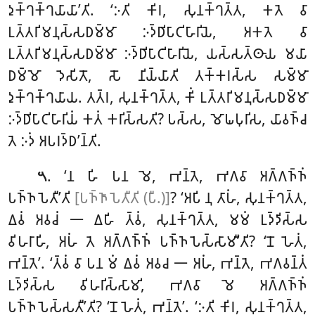
𑀤𑀼𑀓𑁆𑀔𑀓𑁆𑀔𑀬𑀸𑀬𑀸’𑀢𑀺. ‘𑀇𑀢𑀺 𑀓𑀺𑀭, 𑀲𑀼𑀦𑀓𑁆𑀔𑀢𑁆𑀢, 𑀓𑀢𑁂 𑀯𑀸
𑀉𑀢𑁆𑀢𑀭𑀺𑀫𑀦𑀼𑀲𑁆𑀲𑀥𑀫𑁆𑀫𑀸 𑀇𑀤𑁆𑀥𑀺𑀧𑀸𑀝𑀺𑀳𑀸𑀭𑀺𑀬𑁂, 𑀅𑀓𑀢𑁂 𑀯𑀸
𑀉𑀢𑁆𑀢𑀭𑀺𑀫𑀦𑀼𑀲𑁆𑀲𑀥𑀫𑁆𑀫𑀸 𑀇𑀤𑁆𑀥𑀺𑀧𑀸𑀝𑀺𑀳𑀸𑀭𑀺𑀬𑁂, 𑀬𑀲𑁆𑀲𑀢𑁆𑀣𑀸𑀬 𑀫𑀬𑀸
𑀥𑀫𑁆𑀫𑁄 𑀤𑁂𑀲𑀺𑀢𑁄, 𑀲𑁄 𑀦𑀺𑀬𑁆𑀬𑀸𑀢𑀺 𑀢𑀓𑁆𑀓𑀭𑀲𑁆𑀲
𑀲𑀫𑁆𑀫𑀸
𑀤𑀼𑀓𑁆𑀔𑀓𑁆𑀔𑀬𑀸𑀬. 𑀢𑀢𑁆𑀭, 𑀲𑀼𑀦𑀓𑁆𑀔𑀢𑁆𑀢, 𑀓𑀺𑀁 𑀉𑀢𑁆𑀢𑀭𑀺𑀫𑀦𑀼𑀲𑁆𑀲𑀥𑀫𑁆𑀫𑀸
𑀇𑀤𑁆𑀥𑀺𑀧𑀸𑀝𑀺𑀳𑀸𑀭𑀺𑀬𑀁 𑀓𑀢𑀁 𑀓𑀭𑀺𑀲𑁆𑀲𑀢𑀺? 𑀧𑀲𑁆𑀲, 𑀫𑁄𑀖𑀧𑀼𑀭𑀺𑀲, 𑀬𑀸𑀯𑀜𑁆𑀘
𑀢𑁂 𑀇𑀤𑀁 𑀅𑀧𑀭𑀤𑁆𑀥’𑀦𑁆𑀢𑀺.
. ‘𑀦 𑀳𑀺 𑀧𑀦 𑀫𑁂, 𑀪𑀦𑁆𑀢𑁂, 𑀪𑀕𑀯𑀸 𑀅𑀕𑁆𑀕𑀜𑁆𑀜𑀁
𑁫
𑀧𑀜𑁆𑀜𑀧𑁂𑀢𑀻’𑀢𑀺
[𑀧𑀜𑁆𑀜𑀸𑀧𑁂𑀢𑀻𑀢𑀺 (𑀧𑀻.)]
? ‘𑀅𑀧𑀺 𑀦𑀼 𑀢𑀸𑀳𑀁, 𑀲𑀼𑀦𑀓𑁆𑀔𑀢𑁆𑀢,
𑀏𑀯𑀁 𑀅𑀯𑀘𑀁 𑁋 𑀏𑀳𑀺 𑀢𑁆𑀯𑀁, 𑀲𑀼𑀦𑀓𑁆𑀔𑀢𑁆𑀢, 𑀫𑀫𑀁 𑀉𑀤𑁆𑀤𑀺𑀲𑁆𑀲
𑀯𑀺𑀳𑀭𑀸𑀳𑀺, 𑀅𑀳𑀁 𑀢𑁂 𑀅𑀕𑁆𑀕𑀜𑁆𑀜𑀁 𑀧𑀜𑁆𑀜𑀧𑁂𑀲𑁆𑀲𑀸𑀫𑀻’𑀢𑀺? ‘𑀦𑁄 𑀳𑁂𑀢𑀁,
𑀪𑀦𑁆𑀢𑁂’. ‘𑀢𑁆𑀯𑀁 𑀯𑀸 𑀧𑀦 𑀫𑀁 𑀏𑀯𑀁 𑀅𑀯𑀘 𑁋 𑀅𑀳𑀁, 𑀪𑀦𑁆𑀢𑁂, 𑀪𑀕𑀯𑀦𑁆𑀢𑀁
𑀉𑀤𑁆𑀤𑀺𑀲𑁆𑀲 𑀯𑀺𑀳𑀭𑀺𑀲𑁆𑀲𑀸𑀫𑀺, 𑀪𑀕𑀯𑀸 𑀫𑁂 𑀅𑀕𑁆𑀕𑀜𑁆𑀜𑀁
𑀧𑀜𑁆𑀜𑀧𑁂𑀲𑁆𑀲𑀢𑀻’𑀢𑀺? ‘𑀦𑁄 𑀳𑁂𑀢𑀁, 𑀪𑀦𑁆𑀢𑁂’. ‘𑀇𑀢𑀺 𑀓𑀺𑀭, 𑀲𑀼𑀦𑀓𑁆𑀔𑀢𑁆𑀢,