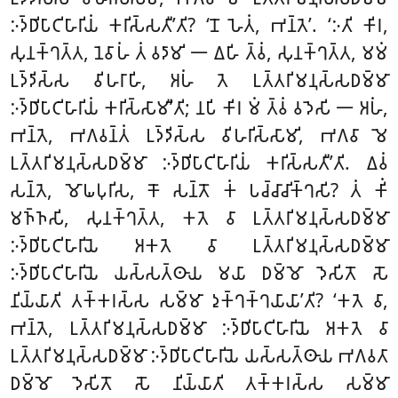
𑀇𑀤𑁆𑀥𑀺𑀧𑀸𑀝𑀺𑀳𑀸𑀭𑀺𑀬𑀁 𑀓𑀭𑀺𑀲𑁆𑀲𑀢𑀻’𑀢𑀺? ‘𑀦𑁄 𑀳𑁂𑀢𑀁, 𑀪𑀦𑁆𑀢𑁂’. ‘𑀇𑀢𑀺 𑀓𑀺𑀭,
𑀲𑀼𑀦𑀓𑁆𑀔𑀢𑁆𑀢, 𑀦𑁂𑀯𑀸𑀳𑀁 𑀢𑀁 𑀯𑀤𑀸𑀫𑀺 𑁋 𑀏𑀳𑀺 𑀢𑁆𑀯𑀁, 𑀲𑀼𑀦𑀓𑁆𑀔𑀢𑁆𑀢, 𑀫𑀫𑀁
𑀉𑀤𑁆𑀤𑀺𑀲𑁆𑀲 𑀯𑀺𑀳𑀭𑀸𑀳𑀺, 𑀅𑀳𑀁 𑀢𑁂 𑀉𑀢𑁆𑀢𑀭𑀺𑀫𑀦𑀼𑀲𑁆𑀲𑀥𑀫𑁆𑀫𑀸
𑀇𑀤𑁆𑀥𑀺𑀧𑀸𑀝𑀺𑀳𑀸𑀭𑀺𑀬𑀁 𑀓𑀭𑀺𑀲𑁆𑀲𑀸𑀫𑀻’𑀢𑀺; 𑀦𑀧𑀺 𑀓𑀺𑀭 𑀫𑀁 𑀢𑁆𑀯𑀁 𑀯𑀤𑁂𑀲𑀺 𑁋 𑀅𑀳𑀁,
𑀪𑀦𑁆𑀢𑁂, 𑀪𑀕𑀯𑀦𑁆𑀢𑀁 𑀉𑀤𑁆𑀤𑀺𑀲𑁆𑀲 𑀯𑀺𑀳𑀭𑀺𑀲𑁆𑀲𑀸𑀫𑀺, 𑀪𑀕𑀯𑀸 𑀫𑁂
𑀉𑀢𑁆𑀢𑀭𑀺𑀫𑀦𑀼𑀲𑁆𑀲𑀥𑀫𑁆𑀫𑀸 𑀇𑀤𑁆𑀥𑀺𑀧𑀸𑀝𑀺𑀳𑀸𑀭𑀺𑀬𑀁 𑀓𑀭𑀺𑀲𑁆𑀲𑀢𑀻’𑀢𑀺. 𑀏𑀯𑀁
𑀲𑀦𑁆𑀢𑁂, 𑀫𑁄𑀖𑀧𑀼𑀭𑀺𑀲
, 𑀓𑁄 𑀲𑀦𑁆𑀢𑁄 𑀓𑀁 𑀧𑀘𑁆𑀘𑀸𑀘𑀺𑀓𑁆𑀔𑀲𑀺? 𑀢𑀁 𑀓𑀺𑀁
𑀫𑀜𑁆𑀜𑀲𑀺, 𑀲𑀼𑀦𑀓𑁆𑀔𑀢𑁆𑀢, 𑀓𑀢𑁂 𑀯𑀸 𑀉𑀢𑁆𑀢𑀭𑀺𑀫𑀦𑀼𑀲𑁆𑀲𑀥𑀫𑁆𑀫𑀸
𑀇𑀤𑁆𑀥𑀺𑀧𑀸𑀝𑀺𑀳𑀸𑀭𑀺𑀬𑁂 𑀅𑀓𑀢𑁂 𑀯𑀸 𑀉𑀢𑁆𑀢𑀭𑀺𑀫𑀦𑀼𑀲𑁆𑀲𑀥𑀫𑁆𑀫𑀸
𑀇𑀤𑁆𑀥𑀺𑀧𑀸𑀝𑀺𑀳𑀸𑀭𑀺𑀬𑁂 𑀬𑀲𑁆𑀲𑀢𑁆𑀣𑀸𑀬 𑀫𑀬𑀸 𑀥𑀫𑁆𑀫𑁄 𑀤𑁂𑀲𑀺𑀢𑁄 𑀲𑁄
𑀦𑀺𑀬𑁆𑀬𑀸𑀢𑀺 𑀢𑀓𑁆𑀓𑀭𑀲𑁆𑀲 𑀲𑀫𑁆𑀫𑀸 𑀤𑀼𑀓𑁆𑀔𑀓𑁆𑀔𑀬𑀸𑀬𑀸’𑀢𑀺? ‘𑀓𑀢𑁂
𑀯𑀸,
𑀪𑀦𑁆𑀢𑁂, 𑀉𑀢𑁆𑀢𑀭𑀺𑀫𑀦𑀼𑀲𑁆𑀲𑀥𑀫𑁆𑀫𑀸 𑀇𑀤𑁆𑀥𑀺𑀧𑀸𑀝𑀺𑀳𑀸𑀭𑀺𑀬𑁂 𑀅𑀓𑀢𑁂 𑀯𑀸
𑀉𑀢𑁆𑀢𑀭𑀺𑀫𑀦𑀼𑀲𑁆𑀲𑀥𑀫𑁆𑀫𑀸 𑀇𑀤𑁆𑀥𑀺𑀧𑀸𑀝𑀺𑀳𑀸𑀭𑀺𑀬𑁂 𑀬𑀲𑁆𑀲𑀢𑁆𑀣𑀸𑀬 𑀪𑀕𑀯𑀢𑀸
𑀥𑀫𑁆𑀫𑁄 𑀤𑁂𑀲𑀺𑀢𑁄 𑀲𑁄 𑀦𑀺𑀬𑁆𑀬𑀸𑀢𑀺 𑀢𑀓𑁆𑀓𑀭𑀲𑁆𑀲 𑀲𑀫𑁆𑀫𑀸