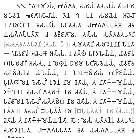
. ‘‘𑀏𑀓𑀫𑀺𑀤𑀸𑀳𑀁, 𑀪𑀕𑁆𑀕𑀯, 𑀲𑀫𑀬𑀁 𑀯𑁂𑀲𑀸𑀮𑀺𑀬𑀁 𑀯𑀺𑀳𑀭𑀸𑀫𑀺
𑁧𑁧
𑀫𑀳𑀸𑀯𑀦𑁂 𑀓𑀽𑀝𑀸𑀕𑀸𑀭𑀲𑀸𑀮𑀸𑀬𑀁. 𑀢𑁂𑀦 𑀔𑁄 𑀧𑀦 𑀲𑀫𑀬𑁂𑀦 𑀅𑀘𑁂𑀮𑁄
𑀓𑀴𑀸𑀭𑀫𑀝𑁆𑀝𑀓𑁄 𑀯𑁂𑀲𑀸𑀮𑀺𑀬𑀁 𑀧𑀝𑀺𑀯𑀲𑀢𑀺 𑀮𑀸𑀪𑀕𑁆𑀕𑀧𑁆𑀧𑀢𑁆𑀢𑁄 𑀘𑁂𑀯
𑀬𑀲𑀕𑁆𑀕𑀧𑁆𑀧𑀢𑁆𑀢𑁄 𑀘 𑀯𑀚𑁆𑀚𑀺𑀕𑀸𑀫𑁂. 𑀢𑀲𑁆𑀲 𑀲𑀢𑁆𑀢𑀯𑀢𑀧𑀤𑀸𑀦𑀺
[𑀲𑀢𑁆𑀢𑀯𑀢𑁆𑀢𑀧𑀤𑀸𑀦𑀺 (𑀲𑁆𑀬𑀸. 𑀧𑀻.)]
𑀲𑀫𑀢𑁆𑀢𑀸𑀦𑀺 𑀲𑀫𑀸𑀤𑀺𑀦𑁆𑀦𑀸𑀦𑀺 𑀳𑁄𑀦𑁆𑀢𑀺
𑁋 ‘𑀬𑀸𑀯𑀚𑀻𑀯𑀁 𑀅𑀘𑁂𑀮𑀓𑁄 𑀅𑀲𑁆𑀲𑀁, 𑀦 𑀯𑀢𑁆𑀣𑀁 𑀧𑀭𑀺𑀤𑀳𑁂𑀬𑁆𑀬𑀁, 𑀬𑀸𑀯𑀚𑀻𑀯𑀁
𑀩𑁆𑀭𑀳𑁆𑀫𑀘𑀸𑀭𑀻 𑀅𑀲𑁆𑀲𑀁, 𑀦 𑀫𑁂𑀣𑀼𑀦𑀁 𑀥𑀫𑁆𑀫𑀁 𑀧𑀝𑀺𑀲𑁂𑀯𑁂𑀬𑁆𑀬𑀁, 𑀬𑀸𑀯𑀚𑀻𑀯𑀁
𑀲𑀼𑀭𑀸𑀫𑀁𑀲𑁂𑀦𑁂𑀯 𑀬𑀸𑀧𑁂𑀬𑁆𑀬𑀁, 𑀦 𑀑𑀤𑀦𑀓𑀼𑀫𑁆𑀫𑀸𑀲𑀁
𑀪𑀼𑀜𑁆𑀚𑁂𑀬𑁆𑀬𑀁.
𑀧𑀼𑀭𑀢𑁆𑀣𑀺𑀫𑁂𑀦 𑀯𑁂𑀲𑀸𑀮𑀺𑀁 𑀉𑀤𑁂𑀦𑀁 𑀦𑀸𑀫 𑀘𑁂𑀢𑀺𑀬𑀁, 𑀢𑀁 𑀦𑀸𑀢𑀺𑀓𑁆𑀓𑀫𑁂𑀬𑁆𑀬𑀁,
𑀤𑀓𑁆𑀔𑀺𑀡𑁂𑀦 𑀯𑁂𑀲𑀸𑀮𑀺𑀁 𑀕𑁄𑀢𑀫𑀓𑀁 𑀦𑀸𑀫 𑀘𑁂𑀢𑀺𑀬𑀁, 𑀢𑀁 𑀦𑀸𑀢𑀺𑀓𑁆𑀓𑀫𑁂𑀬𑁆𑀬𑀁,
𑀧𑀘𑁆𑀙𑀺𑀫𑁂𑀦 𑀯𑁂𑀲𑀸𑀮𑀺𑀁 𑀲𑀢𑁆𑀢𑀫𑁆𑀩𑀁 𑀦𑀸𑀫 𑀘𑁂𑀢𑀺𑀬𑀁, 𑀢𑀁
𑀦𑀸𑀢𑀺𑀓𑁆𑀓𑀫𑁂𑀬𑁆𑀬𑀁,
𑀉𑀢𑁆𑀢𑀭𑁂𑀦 𑀯𑁂𑀲𑀸𑀮𑀺𑀁 𑀩𑀳𑀼𑀧𑀼𑀢𑁆𑀢𑀁
𑀦𑀸𑀫
[𑀩𑀳𑀼𑀧𑀼𑀢𑁆𑀢𑀓𑀁 𑀦𑀸𑀫 (𑀲𑁆𑀬𑀸.)]
𑀘𑁂𑀢𑀺𑀬𑀁 𑀢𑀁 𑀦𑀸𑀢𑀺𑀓𑁆𑀓𑀫𑁂𑀬𑁆𑀬’𑀦𑁆𑀢𑀺. 𑀲𑁄 𑀇𑀫𑁂𑀲𑀁 𑀲𑀢𑁆𑀢𑀦𑁆𑀦𑀁 𑀯𑀢𑀧𑀤𑀸𑀦𑀁
𑀲𑀫𑀸𑀤𑀸𑀦𑀳𑁂𑀢𑀼 𑀮𑀸𑀪𑀕𑁆𑀕𑀧𑁆𑀧𑀢𑁆𑀢𑁄 𑀘𑁂𑀯 𑀬𑀲𑀕𑁆𑀕𑀧𑁆𑀧𑀢𑁆𑀢𑁄 𑀘