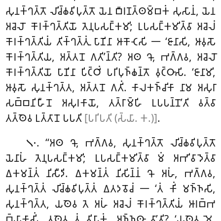
𑀲𑀼𑀦𑀓𑁆𑀔𑀢𑁆𑀢𑁄 𑀮𑀺𑀘𑁆𑀙𑀯𑀺𑀧𑀼𑀢𑁆𑀢𑁄 𑀬𑁂𑀦 𑀩𑀻𑀭𑀡𑀢𑁆𑀣𑀫𑁆𑀩𑀓𑀁 𑀲𑀼𑀲𑀸𑀦𑀁, 𑀬𑁂𑀦
𑀅𑀘𑁂𑀮𑁄 𑀓𑁄𑀭𑀓𑁆𑀔𑀢𑁆𑀢𑀺𑀬𑁄 𑀢𑁂𑀦𑀼𑀧𑀲𑀗𑁆𑀓𑀫𑀺; 𑀉𑀧𑀲𑀗𑁆𑀓𑀫𑀺𑀢𑁆𑀯𑀸 𑀅𑀘𑁂𑀮𑀁
𑀓𑁄𑀭𑀓𑁆𑀔𑀢𑁆𑀢𑀺𑀬𑀁 𑀢𑀺𑀓𑁆𑀔𑀢𑁆𑀢𑀼𑀁 𑀧𑀸𑀡𑀺𑀦𑀸 𑀆𑀓𑁄𑀝𑁂𑀲𑀺 𑁋 ‘𑀚𑀸𑀦𑀸𑀲𑀺, 𑀆𑀯𑀼𑀲𑁄
𑀓𑁄𑀭𑀓𑁆𑀔𑀢𑁆𑀢𑀺𑀬, 𑀅𑀢𑁆𑀢𑀦𑁄 𑀕𑀢𑀺’𑀦𑁆𑀢𑀺? 𑀅𑀣 𑀔𑁄, 𑀪𑀕𑁆𑀕𑀯, 𑀅𑀘𑁂𑀮𑁄
𑀓𑁄𑀭𑀓𑁆𑀔𑀢𑁆𑀢𑀺𑀬𑁄 𑀧𑀸𑀡𑀺𑀦𑀸 𑀧𑀺𑀝𑁆𑀞𑀺𑀁 𑀧𑀭𑀺𑀧𑀼𑀜𑁆𑀙𑀦𑁆𑀢𑁄 𑀯𑀼𑀝𑁆𑀞𑀸𑀲𑀺. ‘𑀚𑀸𑀦𑀸𑀫𑀺,
𑀆𑀯𑀼𑀲𑁄 𑀲𑀼𑀦𑀓𑁆𑀔𑀢𑁆𑀢, 𑀅𑀢𑁆𑀢𑀦𑁄 𑀕𑀢𑀺𑀁. 𑀓𑀸𑀮𑀓𑀜𑁆𑀘𑀺𑀓𑀸 𑀦𑀸𑀫 𑀅𑀲𑀼𑀭𑀸
𑀲𑀩𑁆𑀩𑀦𑀺𑀳𑀻𑀦𑁄 𑀅𑀲𑀼𑀭𑀓𑀸𑀬𑁄, 𑀢𑀢𑁆𑀭𑀸𑀫𑁆𑀳𑀺 𑀉𑀧𑀧𑀦𑁆𑀦𑁄’𑀢𑀺 𑀯𑀢𑁆𑀯𑀸
𑀢𑀢𑁆𑀣𑁂𑀯 𑀉𑀢𑁆𑀢𑀸𑀦𑁄 𑀧𑀧𑀢𑀺
[𑀧𑀭𑀺𑀧𑀢𑀺 (𑀲𑁆𑀬𑀸. 𑀓.)]
.
. ‘‘𑀅𑀣 𑀔𑁄, 𑀪𑀕𑁆𑀕𑀯, 𑀲𑀼𑀦𑀓𑁆𑀔𑀢𑁆𑀢𑁄 𑀮𑀺𑀘𑁆𑀙𑀯𑀺𑀧𑀼𑀢𑁆𑀢𑁄
𑁧𑁦
𑀬𑁂𑀦𑀸𑀳𑀁 𑀢𑁂𑀦𑀼𑀧𑀲𑀗𑁆𑀓𑀫𑀺; 𑀉𑀧𑀲𑀗𑁆𑀓𑀫𑀺𑀢𑁆𑀯𑀸 𑀫𑀁 𑀅𑀪𑀺𑀯𑀸𑀤𑁂𑀢𑁆𑀯𑀸
𑀏𑀓𑀫𑀦𑁆𑀢𑀁 𑀦𑀺𑀲𑀻𑀤𑀺. 𑀏𑀓𑀫𑀦𑁆𑀢𑀁 𑀦𑀺𑀲𑀺𑀦𑁆𑀦𑀁 𑀔𑁄 𑀅𑀳𑀁, 𑀪𑀕𑁆𑀕𑀯
,
𑀲𑀼𑀦𑀓𑁆𑀔𑀢𑁆𑀢𑀁 𑀮𑀺𑀘𑁆𑀙𑀯𑀺𑀧𑀼𑀢𑁆𑀢𑀁 𑀏𑀢𑀤𑀯𑁄𑀘𑀁 𑁋 ‘𑀢𑀁 𑀓𑀺𑀁 𑀫𑀜𑁆𑀜𑀲𑀺,
𑀲𑀼𑀦𑀓𑁆𑀔𑀢𑁆𑀢, 𑀬𑀣𑁂𑀯 𑀢𑁂 𑀅𑀳𑀁 𑀅𑀘𑁂𑀮𑀁 𑀓𑁄𑀭𑀓𑁆𑀔𑀢𑁆𑀢𑀺𑀬𑀁 𑀆𑀭𑀩𑁆𑀪
𑀩𑁆𑀬𑀸𑀓𑀸𑀲𑀺𑀁, 𑀢𑀣𑁂𑀯 𑀢𑀁 𑀯𑀺𑀧𑀸𑀓𑀁, 𑀅𑀜𑁆𑀜𑀣𑀸 𑀯𑀸’𑀢𑀺? ‘𑀬𑀣𑁂𑀯 𑀫𑁂,