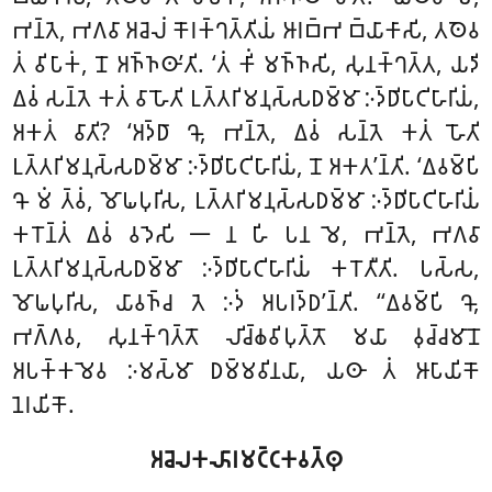
𑀪𑀦𑁆𑀢𑁂, 𑀪𑀕𑀯𑀸 𑀅𑀘𑁂𑀮𑀁 𑀓𑁄𑀭𑀓𑁆𑀔𑀢𑁆𑀢𑀺𑀬𑀁 𑀆𑀭𑀩𑁆𑀪 𑀩𑁆𑀬𑀸𑀓𑀸𑀲𑀺, 𑀢𑀣𑁂𑀯
𑀢𑀁 𑀯𑀺𑀧𑀸𑀓𑀁, 𑀦𑁄 𑀅𑀜𑁆𑀜𑀣𑀸’𑀢𑀺. ‘𑀢𑀁
𑀓𑀺𑀁 𑀫𑀜𑁆𑀜𑀲𑀺, 𑀲𑀼𑀦𑀓𑁆𑀔𑀢𑁆𑀢, 𑀬𑀤𑀺
𑀏𑀯𑀁 𑀲𑀦𑁆𑀢𑁂 𑀓𑀢𑀁 𑀯𑀸 𑀳𑁄𑀢𑀺 𑀉𑀢𑁆𑀢𑀭𑀺𑀫𑀦𑀼𑀲𑁆𑀲𑀥𑀫𑁆𑀫𑀸 𑀇𑀤𑁆𑀥𑀺𑀧𑀸𑀝𑀺𑀳𑀸𑀭𑀺𑀬𑀁,
𑀅𑀓𑀢𑀁 𑀯𑀸𑀢𑀺? ‘𑀅𑀤𑁆𑀥𑀸 𑀔𑁄, 𑀪𑀦𑁆𑀢𑁂, 𑀏𑀯𑀁 𑀲𑀦𑁆𑀢𑁂 𑀓𑀢𑀁 𑀳𑁄𑀢𑀺
𑀉𑀢𑁆𑀢𑀭𑀺𑀫𑀦𑀼𑀲𑁆𑀲𑀥𑀫𑁆𑀫𑀸 𑀇𑀤𑁆𑀥𑀺𑀧𑀸𑀝𑀺𑀳𑀸𑀭𑀺𑀬𑀁, 𑀦𑁄 𑀅𑀓𑀢’𑀦𑁆𑀢𑀺. ‘𑀏𑀯𑀫𑁆𑀧𑀺
𑀔𑁄 𑀫𑀁 𑀢𑁆𑀯𑀁, 𑀫𑁄𑀖𑀧𑀼𑀭𑀺𑀲, 𑀉𑀢𑁆𑀢𑀭𑀺𑀫𑀦𑀼𑀲𑁆𑀲𑀥𑀫𑁆𑀫𑀸 𑀇𑀤𑁆𑀥𑀺𑀧𑀸𑀝𑀺𑀳𑀸𑀭𑀺𑀬𑀁
𑀓𑀭𑁄𑀦𑁆𑀢𑀁 𑀏𑀯𑀁 𑀯𑀤𑁂𑀲𑀺 𑁋 𑀦 𑀳𑀺 𑀧𑀦 𑀫𑁂, 𑀪𑀦𑁆𑀢𑁂, 𑀪𑀕𑀯𑀸
𑀉𑀢𑁆𑀢𑀭𑀺𑀫𑀦𑀼𑀲𑁆𑀲𑀥𑀫𑁆𑀫𑀸 𑀇𑀤𑁆𑀥𑀺𑀧𑀸𑀝𑀺𑀳𑀸𑀭𑀺𑀬𑀁 𑀓𑀭𑁄𑀢𑀻𑀢𑀺. 𑀧𑀲𑁆𑀲,
𑀫𑁄𑀖𑀧𑀼𑀭𑀺𑀲, 𑀬𑀸𑀯𑀜𑁆𑀘 𑀢𑁂 𑀇𑀤𑀁 𑀅𑀧𑀭𑀤𑁆𑀥’𑀦𑁆𑀢𑀺. ‘‘𑀏𑀯𑀫𑁆𑀧𑀺 𑀔𑁄,
𑀪𑀕𑁆𑀕𑀯, 𑀲𑀼𑀦𑀓𑁆𑀔𑀢𑁆𑀢𑁄 𑀮𑀺𑀘𑁆𑀙𑀯𑀺𑀧𑀼𑀢𑁆𑀢𑁄 𑀫𑀬𑀸 𑀯𑀼𑀘𑁆𑀘𑀫𑀸𑀦𑁄
𑀅𑀧𑀓𑁆𑀓𑀫𑁂𑀯 𑀇𑀫𑀲𑁆𑀫𑀸 𑀥𑀫𑁆𑀫𑀯𑀺𑀦𑀬𑀸, 𑀬𑀣𑀸 𑀢𑀁 𑀆𑀧𑀸𑀬𑀺𑀓𑁄
𑀦𑁂𑀭𑀬𑀺𑀓𑁄.
𑀅𑀘𑁂𑀮𑀓𑀴𑀸𑀭𑀫𑀝𑁆𑀝𑀓𑀯𑀢𑁆𑀣𑀼