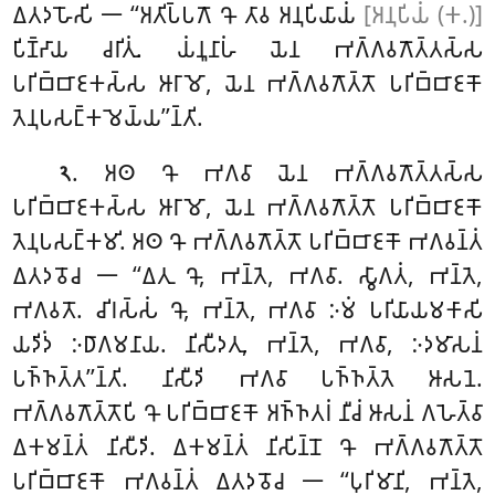
𑀏𑀢𑀤𑀳𑁄𑀲𑀺 𑁋 ‘‘𑀅𑀢𑀺𑀧𑁆𑀧𑀕𑁄 𑀔𑁄 𑀢𑀸𑀯 𑀅𑀦𑀼𑀧𑀺𑀬𑀸𑀬𑀁
[𑀅𑀦𑀼𑀧𑀺𑀬𑀁 (𑀓.)]
𑀧𑀺𑀡𑁆𑀟𑀸𑀬 𑀘𑀭𑀺𑀢𑀼𑀁. 𑀬𑀁𑀦𑀽𑀦𑀸𑀳𑀁 𑀬𑁂𑀦 𑀪𑀕𑁆𑀕𑀯𑀕𑁄𑀢𑁆𑀢𑀲𑁆𑀲
𑀧𑀭𑀺𑀩𑁆𑀩𑀸𑀚𑀓𑀲𑁆𑀲 𑀆𑀭𑀸𑀫𑁄, 𑀬𑁂𑀦 𑀪𑀕𑁆𑀕𑀯𑀕𑁄𑀢𑁆𑀢𑁄 𑀧𑀭𑀺𑀩𑁆𑀩𑀸𑀚𑀓𑁄
𑀢𑁂𑀦𑀼𑀧𑀲𑀗𑁆𑀓𑀫𑁂𑀬𑁆𑀬’’𑀦𑁆𑀢𑀺.
. 𑀅𑀣
𑀔𑁄 𑀪𑀕𑀯𑀸 𑀬𑁂𑀦 𑀪𑀕𑁆𑀕𑀯𑀕𑁄𑀢𑁆𑀢𑀲𑁆𑀲
𑁨
𑀧𑀭𑀺𑀩𑁆𑀩𑀸𑀚𑀓𑀲𑁆𑀲 𑀆𑀭𑀸𑀫𑁄, 𑀬𑁂𑀦 𑀪𑀕𑁆𑀕𑀯𑀕𑁄𑀢𑁆𑀢𑁄 𑀧𑀭𑀺𑀩𑁆𑀩𑀸𑀚𑀓𑁄
𑀢𑁂𑀦𑀼𑀧𑀲𑀗𑁆𑀓𑀫𑀺. 𑀅𑀣 𑀔𑁄 𑀪𑀕𑁆𑀕𑀯𑀕𑁄𑀢𑁆𑀢𑁄 𑀧𑀭𑀺𑀩𑁆𑀩𑀸𑀚𑀓𑁄 𑀪𑀕𑀯𑀦𑁆𑀢𑀁
𑀏𑀢𑀤𑀯𑁄𑀘 𑁋 ‘‘𑀏𑀢𑀼 𑀔𑁄, 𑀪𑀦𑁆𑀢𑁂, 𑀪𑀕𑀯𑀸. 𑀲𑁆𑀯𑀸𑀕𑀢𑀁, 𑀪𑀦𑁆𑀢𑁂,
𑀪𑀕𑀯𑀢𑁄. 𑀘𑀺𑀭𑀲𑁆𑀲𑀁 𑀔𑁄, 𑀪𑀦𑁆𑀢𑁂, 𑀪𑀕𑀯𑀸 𑀇𑀫𑀁 𑀧𑀭𑀺𑀬𑀸𑀬𑀫𑀓𑀸𑀲𑀺
𑀬𑀤𑀺𑀤𑀁 𑀇𑀥𑀸𑀕𑀫𑀦𑀸𑀬. 𑀦𑀺𑀲𑀻𑀤𑀢𑀼, 𑀪𑀦𑁆𑀢𑁂, 𑀪𑀕𑀯𑀸, 𑀇𑀤𑀫𑀸𑀲𑀦𑀁
𑀧𑀜𑁆𑀜𑀢𑁆𑀢’’𑀦𑁆𑀢𑀺. 𑀦𑀺𑀲𑀻𑀤𑀺 𑀪𑀕𑀯𑀸 𑀧𑀜𑁆𑀜𑀢𑁆𑀢𑁂 𑀆𑀲𑀦𑁂.
𑀪𑀕𑁆𑀕𑀯𑀕𑁄𑀢𑁆𑀢𑁄𑀧𑀺 𑀔𑁄 𑀧𑀭𑀺𑀩𑁆𑀩𑀸𑀚𑀓𑁄 𑀅𑀜𑁆𑀜𑀢𑀭𑀁
𑀦𑀻𑀘𑀁 𑀆𑀲𑀦𑀁 𑀕𑀳𑁂𑀢𑁆𑀯𑀸
𑀏𑀓𑀫𑀦𑁆𑀢𑀁 𑀦𑀺𑀲𑀻𑀤𑀺. 𑀏𑀓𑀫𑀦𑁆𑀢𑀁 𑀦𑀺𑀲𑀺𑀦𑁆𑀦𑁄 𑀔𑁄 𑀪𑀕𑁆𑀕𑀯𑀕𑁄𑀢𑁆𑀢𑁄
𑀧𑀭𑀺𑀩𑁆𑀩𑀸𑀚𑀓𑁄 𑀪𑀕𑀯𑀦𑁆𑀢𑀁 𑀏𑀢𑀤𑀯𑁄𑀘 𑁋 ‘‘𑀧𑀼𑀭𑀺𑀫𑀸𑀦𑀺, 𑀪𑀦𑁆𑀢𑁂,