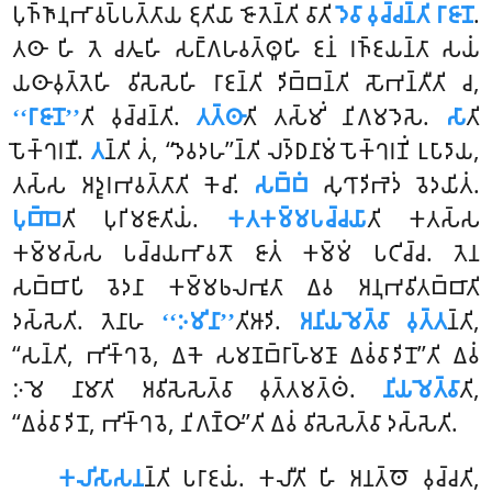
𑀧𑀼𑀜𑁆𑀜𑀸𑀦𑀼𑀪𑀸𑀯𑀧𑁆𑀧𑀢𑁆𑀢𑀸𑀬 𑀚𑀼𑀢𑀺𑀬𑀸 𑀚𑁄𑀢𑁂𑀦𑁆𑀢𑀺 𑀯𑀸𑀢𑀺
𑀤𑁂𑀯𑀸 𑀯𑀼𑀘𑁆𑀘𑀦𑁆𑀢𑀺 𑀭𑀸𑀚𑀸𑀦𑁄
.
𑀢𑀣𑀸 𑀳𑀺 𑀢𑁂 𑀘𑀢𑀽𑀳𑀺 𑀲𑀗𑁆𑀕𑀳𑀯𑀢𑁆𑀣𑀽𑀳𑀺 𑀚𑀦𑀁 𑀭𑀜𑁆𑀚𑀬𑀦𑁆𑀢𑀸 𑀲𑀬𑀁
𑀬𑀣𑀸𑀯𑀼𑀢𑁆𑀢𑁂𑀳𑀺 𑀯𑀺𑀲𑁂𑀲𑁂𑀳𑀺 𑀭𑀸𑀚𑀦𑁆𑀢𑀺 𑀤𑀺𑀩𑁆𑀩𑀦𑁆𑀢𑀺 𑀲𑁄𑀪𑀦𑁆𑀢𑀻𑀢𑀺 𑀘,
‘‘𑀭𑀸𑀚𑀸𑀦𑁄’’
𑀢𑀺 𑀯𑀼𑀘𑁆𑀘𑀦𑁆𑀢𑀺.
𑀢𑀢𑁆𑀣𑀸
𑀢𑀺 𑀢𑀲𑁆𑀫𑀺𑀁 𑀦𑀺𑀕𑀫𑀤𑁂𑀲𑁂.
𑀲𑀸
𑀢𑀺
𑀧𑁄𑀓𑁆𑀔𑀭𑀡𑀻.
𑀢
𑀦𑁆𑀢𑀺 𑀢𑀁, ‘‘𑀤𑁂𑀯𑀤𑀳’’𑀦𑁆𑀢𑀺 𑀮𑀤𑁆𑀥𑀦𑀸𑀫𑀁 𑀧𑁄𑀓𑁆𑀔𑀭𑀡𑀺𑀁 𑀉𑀧𑀸𑀤𑀸𑀬,
𑀢𑀲𑁆𑀲 𑀅𑀤𑀽𑀭𑀪𑀯𑀢𑁆𑀢𑀸𑀢𑀺 𑀓𑁂𑀘𑀺.
𑀲𑀩𑁆𑀩𑀁
𑀲𑀼𑀔𑀸𑀤𑀺𑀪𑁂𑀤𑀁 𑀯𑁂𑀤𑀬𑀺𑀢𑀁.
𑀧𑀼𑀩𑁆𑀩𑁂
𑀢𑀺 𑀧𑀼𑀭𑀺𑀫𑀚𑀸𑀢𑀺𑀬𑀁.
𑀓𑀢𑀓𑀫𑁆𑀫𑀧𑀘𑁆𑀘𑀬𑀸
𑀢𑀺 𑀓𑀢𑀲𑁆𑀲
𑀓𑀫𑁆𑀫𑀲𑁆𑀲 𑀧𑀘𑁆𑀘𑀬𑀪𑀸𑀯𑀢𑁄 𑀚𑀸𑀢𑀁 𑀓𑀫𑁆𑀫𑀁 𑀧𑀝𑀺𑀘𑁆𑀘. 𑀢𑁂𑀦
𑀲𑀩𑁆𑀩𑀸𑀧𑀺 𑀯𑁂𑀤𑀦𑀸 𑀓𑀫𑁆𑀫𑀨𑀮𑀪𑀽𑀢𑀸 𑀏𑀯 𑀅𑀦𑀼𑀪𑀯𑀺𑀢𑀩𑁆𑀩𑀸𑀢𑀺
𑀤𑀲𑁆𑀲𑁂𑀢𑀺. 𑀢𑁂𑀦𑀸𑀳
‘‘𑀇𑀫𑀺𑀦𑀸’’
𑀢𑀺𑀆𑀤𑀺.
𑀅𑀦𑀺𑀬𑀫𑁂𑀢𑁆𑀯𑀸 𑀯𑀼𑀢𑁆𑀢
𑀦𑁆𑀢𑀺,
‘‘𑀲𑀦𑁆𑀢𑀺, 𑀪𑀺𑀓𑁆𑀔𑀯𑁂, 𑀏𑀓𑁂 𑀲𑀫𑀡𑀩𑁆𑀭𑀸𑀳𑁆𑀫𑀡𑀸 𑀏𑀯𑀁𑀯𑀸𑀤𑀺𑀦𑁄’’𑀢𑀺 𑀏𑀯𑀁
𑀇𑀫𑁂 𑀦𑀸𑀫𑀸𑀢𑀺 𑀅𑀯𑀺𑀲𑁂𑀲𑁂𑀢𑁆𑀯𑀸 𑀯𑀼𑀢𑁆𑀢𑀫𑀢𑁆𑀣𑀁.
𑀦𑀺𑀬𑀫𑁂𑀢𑁆𑀯𑀸
𑀢𑀺,
‘‘𑀏𑀯𑀁𑀯𑀸𑀤𑀺𑀦𑁄, 𑀪𑀺𑀓𑁆𑀔𑀯𑁂, 𑀦𑀺𑀕𑀡𑁆𑀞𑀸’’𑀢𑀺 𑀏𑀯𑀁 𑀯𑀺𑀲𑁂𑀲𑁂𑀢𑁆𑀯𑀸 𑀤𑀲𑁆𑀲𑁂𑀢𑀺.
𑀓𑀮𑀺𑀲𑀸𑀲𑀦
𑀦𑁆𑀢𑀺
𑀧𑀭𑀸𑀚𑀬𑀁. 𑀓𑀮𑀻𑀢𑀺 𑀳𑀺 𑀅𑀦𑀢𑁆𑀣𑁄 𑀯𑀼𑀘𑁆𑀘𑀢𑀺,