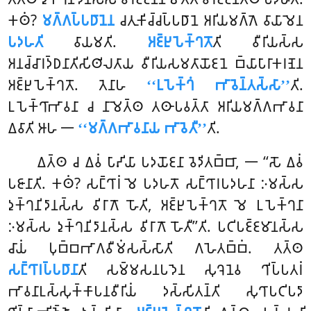
𑀓𑀣𑀁?
𑀫𑀕𑁆𑀕𑀧𑁆𑀧𑀥𑀸𑀦𑁂𑀦
𑀘𑀢𑀼𑀓𑀺𑀘𑁆𑀘𑀧𑁆𑀧𑀥𑀸𑀦𑁂 𑀅𑀭𑀺𑀬𑀫𑀕𑁆𑀕𑁂 𑀯𑀸𑀬𑀸𑀫𑁂𑀦
𑀧𑀤𑀳𑀢𑀺
𑀯𑀸𑀬𑀫𑀢𑀺.
𑀅𑀚𑁆𑀛𑀼𑀧𑁂𑀓𑁆𑀔𑀢𑁄
𑀢𑀺 𑀯𑀻𑀭𑀺𑀬𑀲𑁆𑀲
𑀅𑀦𑀘𑁆𑀘𑀸𑀭𑀤𑁆𑀥𑀦𑀸𑀢𑀺𑀲𑀺𑀣𑀺𑀮𑀢𑀸𑀬 𑀯𑀻𑀭𑀺𑀬𑀲𑀫𑀢𑀸𑀬𑁄𑀚𑀦𑁂 𑀩𑁆𑀬𑀸𑀧𑀸𑀭𑀸𑀓𑀭𑀡𑁂𑀦
𑀅𑀚𑁆𑀛𑀼𑀧𑁂𑀓𑁆𑀔𑀢𑁄. 𑀢𑁂𑀦𑀸𑀳
‘‘𑀉𑀧𑁂𑀓𑁆𑀔𑀁 𑀪𑀸𑀯𑁂𑀦𑁆𑀢𑀲𑁆𑀲𑀸’’
𑀢𑀺.
𑀉𑀧𑁂𑀓𑁆𑀔𑀸𑀪𑀸𑀯𑀦𑀸 𑀘 𑀦𑀸𑀫𑁂𑀢𑁆𑀣 𑀢𑀣𑀸𑀧𑀯𑀢𑁆𑀢𑀸 𑀅𑀭𑀺𑀬𑀫𑀕𑁆𑀕𑀪𑀸𑀯𑀦𑀸
𑀏𑀯𑀸𑀢𑀺 𑀆𑀳 𑁋
‘‘𑀫𑀕𑁆𑀕𑀪𑀸𑀯𑀦𑀸𑀬 𑀪𑀸𑀯𑁂𑀢𑀻’’
𑀢𑀺.
𑀏𑀢𑁆𑀣 𑀘 𑀏𑀯𑀁 𑀧𑀸𑀴𑀺𑀬𑀸 𑀧𑀤𑀬𑁄𑀚𑀦𑀸 𑀯𑁂𑀤𑀺𑀢𑀩𑁆𑀩𑀸, 𑁋 ‘‘𑀲𑁄 𑀏𑀯𑀁
𑀧𑀚𑀸𑀦𑀸𑀢𑀺. 𑀓𑀣𑀁? 𑀲𑀗𑁆𑀔𑀸𑀭𑀁 𑀫𑁂 𑀧𑀤𑀳𑀢𑁄 𑀲𑀗𑁆𑀔𑀸𑀭𑀧𑀤𑀳𑀦𑀸 𑀇𑀫𑀲𑁆𑀲
𑀤𑀼𑀓𑁆𑀔𑀦𑀺𑀤𑀸𑀦𑀲𑁆𑀲 𑀯𑀺𑀭𑀸𑀕𑁄 𑀳𑁄𑀢𑀺
, 𑀅𑀚𑁆𑀛𑀼𑀧𑁂𑀓𑁆𑀔𑀢𑁄 𑀫𑁂 𑀉𑀧𑁂𑀓𑁆𑀔𑀦𑀸
𑀇𑀫𑀲𑁆𑀲 𑀤𑀼𑀓𑁆𑀔𑀦𑀺𑀤𑀸𑀦𑀲𑁆𑀲 𑀯𑀺𑀭𑀸𑀕𑁄 𑀳𑁄𑀢𑀻’’𑀢𑀺. 𑀧𑀝𑀺𑀧𑀚𑁆𑀚𑀫𑀸𑀦𑀲𑁆𑀲
𑀘𑀸𑀬𑀁 𑀧𑀼𑀩𑁆𑀩𑀪𑀸𑀕𑀯𑀻𑀫𑀁𑀲𑀲𑁆𑀲𑀸𑀢𑀺 𑀕𑀳𑁂𑀢𑀩𑁆𑀩𑀁. 𑀢𑀢𑁆𑀣
𑀲𑀗𑁆𑀔𑀸𑀭𑀧𑁆𑀧𑀥𑀸𑀦𑀸
𑀢𑀺 𑀲𑀫𑁆𑀫𑀲𑀦𑀧𑀤𑁂𑀦 𑀲𑀼𑀔𑁂𑀦𑁂𑀯 𑀔𑀺𑀧𑁆𑀧𑀢𑀭𑀁
𑀪𑀸𑀯𑀦𑀸𑀉𑀲𑁆𑀲𑀼𑀓𑁆𑀓𑀸𑀧𑀦𑀯𑀻𑀭𑀺𑀬𑀁 𑀤𑀲𑁆𑀲𑀺𑀢𑀦𑁆𑀢𑀺 𑀲𑀼𑀔𑀸𑀧𑀝𑀺𑀧𑀤𑀸