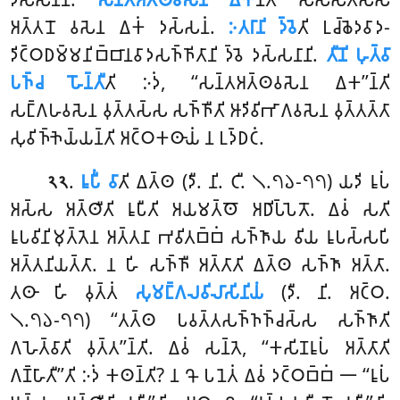
𑀅𑀢𑁆𑀢𑀦𑁄 𑀯𑀲𑁂𑀦 𑀏𑀓𑀁 𑀤𑀲𑁆𑀲𑀦𑀁.
𑀇𑀢𑀭𑀸𑀦𑀺 𑀤𑁆𑀯𑁂
𑀢𑀺 𑀉𑀘𑁆𑀙𑁂𑀤𑀯𑀸𑀤-
𑀤𑀺𑀝𑁆𑀞𑀥𑀫𑁆𑀫𑀦𑀺𑀩𑁆𑀩𑀸𑀦𑀯𑀸𑀤𑀲𑀜𑁆𑀜𑀺𑀢𑀸𑀦𑀺 𑀤𑁆𑀯𑁂 𑀤𑀲𑁆𑀲𑀦𑀸𑀦𑀺.
𑀢𑀻𑀡𑀺 𑀳𑀼𑀢𑁆𑀯𑀸
𑀧𑀜𑁆𑀘 𑀳𑁄𑀦𑁆𑀢𑀻
𑀢𑀺 𑀇𑀤𑀁, ‘‘𑀲𑀦𑁆𑀢𑀅𑀢𑁆𑀣𑀯𑀲𑁂𑀦 𑀏𑀓’’𑀦𑁆𑀢𑀺
𑀲𑀗𑁆𑀕𑀳𑀯𑀲𑁂𑀦 𑀯𑀼𑀢𑁆𑀢𑀲𑁆𑀲 𑀲𑀜𑁆𑀜𑀻𑀢𑀺 𑀆𑀤𑀺𑀯𑀺𑀪𑀸𑀕𑀯𑀲𑁂𑀦 𑀯𑀼𑀢𑁆𑀢𑀢𑁆𑀢𑀸
𑀲𑀼𑀯𑀺𑀜𑁆𑀜𑁂𑀬𑁆𑀬𑀦𑁆𑀢𑀺 𑀅𑀝𑁆𑀞𑀓𑀣𑀸𑀬𑀁 𑀦 𑀉𑀤𑁆𑀥𑀝𑀁.
.
𑀭𑀽𑀧𑀻𑀁
𑀯𑀸
𑀢𑀺 𑀏𑀢𑁆𑀣 (𑀤𑀻. 𑀦𑀺. 𑀝𑀻. 𑁧.𑁭𑁬-𑁭𑁭) 𑀬𑀤𑀺 𑀭𑀽𑀧𑀁
𑁨𑁨
𑀅𑀲𑁆𑀲 𑀅𑀢𑁆𑀣𑀻𑀢𑀺 𑀭𑀽𑀧𑀻𑀢𑀺 𑀅𑀬𑀫𑀢𑁆𑀣𑁄 𑀅𑀥𑀺𑀧𑁆𑀧𑁂𑀢𑁄. 𑀏𑀯𑀁 𑀲𑀢𑀺
𑀭𑀽𑀧𑀯𑀺𑀦𑀺𑀫𑀼𑀢𑁆𑀢𑁂𑀦 𑀅𑀢𑁆𑀢𑀦𑀸 𑀪𑀯𑀺𑀢𑀩𑁆𑀩𑀁 𑀲𑀜𑁆𑀜𑀸𑀬 𑀯𑀺𑀬 𑀭𑀽𑀧𑀲𑁆𑀲𑀧𑀺
𑀅𑀢𑁆𑀢𑀦𑀺𑀬𑀢𑁆𑀢𑀸. 𑀦 𑀳𑀺 𑀲𑀜𑁆𑀜𑀻 𑀅𑀢𑁆𑀢𑀸𑀢𑀺 𑀏𑀢𑁆𑀣 𑀲𑀜𑁆𑀜𑀸 𑀅𑀢𑁆𑀢𑀸.
𑀢𑀣𑀸 𑀳𑀺 𑀯𑀼𑀢𑁆𑀢𑀁
𑀲𑀼𑀫𑀗𑁆𑀕𑀮𑀯𑀺𑀮𑀸𑀲𑀺𑀦𑀺𑀬𑀁
(𑀤𑀻. 𑀦𑀺. 𑀅𑀝𑁆𑀞.
𑁧.𑁭𑁬-𑁭𑁭) ‘‘𑀢𑀢𑁆𑀣 𑀧𑀯𑀢𑁆𑀢𑀲𑀜𑁆𑀜𑀜𑁆𑀘𑀲𑁆𑀲 𑀲𑀜𑁆𑀜𑀸𑀢𑀺
𑀕𑀳𑁂𑀢𑁆𑀯𑀸𑀢𑀺 𑀯𑀼𑀢𑁆𑀢’’𑀦𑁆𑀢𑀺. 𑀏𑀯𑀁 𑀲𑀦𑁆𑀢𑁂, ‘‘𑀓𑀲𑀺𑀡𑀭𑀽𑀧𑀁 𑀅𑀢𑁆𑀢𑀸𑀢𑀺
𑀕𑀡𑁆𑀳𑀸𑀢𑀻’’𑀢𑀺 𑀇𑀤𑀁 𑀓𑀣𑀦𑁆𑀢𑀺? 𑀦 𑀔𑁄 𑀧𑀦𑁂𑀢𑀁 𑀏𑀯𑀁 𑀤𑀝𑁆𑀞𑀩𑁆𑀩𑀁 𑁋 ‘‘𑀭𑀽𑀧𑀁