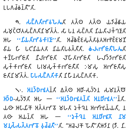
𑀉𑀧𑀕𑀘𑁆𑀙𑀦𑁆𑀢𑀻’’𑀢𑀺.
.
𑀲𑀗𑁆𑀕𑀢𑀺𑀪𑀸𑀯𑀳𑁂𑀢𑀽
𑀢𑀺 𑀢𑀢𑁆𑀣 𑀢𑀢𑁆𑀣 𑀬𑀤𑀺𑀘𑁆𑀙𑀸𑀬
𑁯
𑀲𑀫𑀼𑀝𑁆𑀞𑀺𑀢𑀲𑀗𑁆𑀕𑀢𑀺𑀦𑀺𑀫𑀺𑀢𑁆𑀢𑀁. 𑀲𑀸 𑀧𑀦 𑀲𑀗𑁆𑀕𑀢𑀺 𑀦𑀺𑀬𑀢𑀺𑀮𑀓𑁆𑀔𑀡𑀸𑀢𑀺
𑀆𑀳
‘‘𑀦𑀺𑀬𑀢𑀺𑀪𑀸𑀯𑀓𑀸𑀭𑀡𑀸’’
𑀢𑀺. 𑀅𑀘𑁆𑀙𑁂𑀚𑁆𑀚𑀲𑀼𑀢𑁆𑀢𑀸𑀯𑀼𑀢𑀅𑀪𑁂𑀚𑁆𑀚𑀫𑀡𑀺
𑀯𑀺𑀬 𑀳𑀺 𑀧𑀝𑀺𑀦𑀺𑀬𑀢𑀢𑀸 𑀦𑀺𑀬𑀢𑀺𑀧𑀯𑀢𑁆𑀢𑀻𑀢𑀺.
𑀙𑀴𑀪𑀺𑀚𑀸𑀢𑀺𑀳𑁂𑀢𑀽
𑀢𑀺
𑀓𑀡𑁆𑀳𑀸𑀪𑀺𑀚𑀸𑀢𑀺 𑀦𑀻𑀮𑀸𑀪𑀺𑀚𑀸𑀢𑀺 𑀮𑁄𑀳𑀺𑀢𑀸𑀪𑀺𑀚𑀸𑀢𑀺 𑀳𑀮𑀺𑀤𑁆𑀤𑀸𑀪𑀺𑀚𑀸𑀢𑀺
𑀲𑀼𑀓𑁆𑀓𑀸𑀪𑀺𑀚𑀸𑀢𑀺 𑀧𑀭𑀫𑀲𑀼𑀓𑁆𑀓𑀸𑀪𑀺𑀚𑀸𑀢𑀻𑀢𑀺 𑀇𑀫𑀸𑀲𑀼 𑀅𑀪𑀺𑀚𑀸𑀢𑀻𑀲𑀼
𑀚𑀸𑀢𑀺𑀦𑀺𑀫𑀺𑀢𑁆𑀢𑀁.
𑀧𑀸𑀧𑀲𑀗𑁆𑀕𑀢𑀺𑀓𑀸
𑀢𑀺 𑀦𑀺𑀳𑀻𑀦𑀲𑀗𑁆𑀕𑀢𑀺𑀓𑀸.
.
𑀅𑀦𑀤𑁆𑀥𑀪𑀽𑀢
𑀦𑁆𑀢𑀺 𑀏𑀢𑁆𑀣 𑀅𑀥𑀺-𑀲𑀤𑁆𑀤𑁂𑀦 𑀲𑀫𑀸𑀦𑀢𑁆𑀣𑁄
𑁧𑁦
𑀅𑀤𑁆𑀥
-𑀲𑀤𑁆𑀤𑁄𑀢𑀺 𑀆𑀳 𑁋
‘‘𑀅𑀦𑀤𑁆𑀥𑀪𑀽𑀢𑀦𑁆𑀢𑀺 𑀅𑀦𑀥𑀺𑀪𑀽𑀢’’
𑀦𑁆𑀢𑀺.
𑀬𑀣𑀸 𑀆𑀧𑀸𑀬𑀺𑀓𑁄 𑀅𑀢𑁆𑀢𑀪𑀸𑀯𑁄 𑀫𑀳𑀢𑀸 𑀤𑀼𑀓𑁆𑀔𑁂𑀦 𑀅𑀪𑀺𑀪𑀼𑀬𑁆𑀬𑀢𑀺, 𑀦
𑀢𑀣𑀸 𑀅𑀬𑀦𑁆𑀢𑀺 𑀆𑀳 𑁋
‘‘𑀤𑀼𑀓𑁆𑀔𑁂𑀦 𑀅𑀦𑀥𑀺𑀪𑀽𑀢𑁄 𑀦𑀸𑀫
𑀫𑀦𑀼𑀲𑁆𑀲𑀢𑁆𑀢𑀪𑀸𑀯𑁄 𑀯𑀼𑀘𑁆𑀘𑀢𑀻’’
𑀢𑀺. ‘‘𑀅𑀘𑁂𑀮𑀓𑁄 𑀳𑁄𑀢𑀻’’𑀢𑀺𑀆𑀤𑀺𑀦𑀸 (𑀤𑀻. 𑀦𑀺.