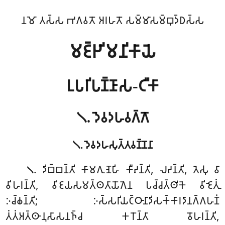
𑀦𑀫𑁄 𑀢𑀲𑁆𑀲 𑀪𑀕𑀯𑀢𑁄 𑀅𑀭𑀳𑀢𑁄 𑀲𑀫𑁆𑀫𑀸𑀲𑀫𑁆𑀩𑀼𑀤𑁆𑀥𑀲𑁆𑀲
𑀫𑀚𑁆𑀛𑀺𑀫𑀦𑀺𑀓𑀸𑀬𑁂
𑀉𑀧𑀭𑀺𑀧𑀡𑁆𑀡𑀸𑀲-𑀝𑀻𑀓𑀸
𑁧. 𑀤𑁂𑀯𑀤𑀳𑀯𑀕𑁆𑀕𑁄
𑁧. 𑀤𑁂𑀯𑀤𑀳𑀲𑀼𑀢𑁆𑀢𑀯𑀡𑁆𑀡𑀦𑀸
. 𑀤𑀺𑀩𑁆𑀩𑀦𑁆𑀢𑀺
𑀓𑀸𑀫𑀕𑀼𑀡𑁂𑀳𑀺 𑀓𑀻𑀴𑀦𑁆𑀢𑀺, 𑀮𑀴𑀦𑁆𑀢𑀺, 𑀢𑁂𑀲𑀼 𑀯𑀸
𑁧
𑀯𑀺𑀳𑀭𑀦𑁆𑀢𑀺, 𑀯𑀺𑀚𑀬𑀲𑀫𑀢𑁆𑀣𑀢𑀸𑀬𑁄𑀕𑁂𑀦 𑀧𑀘𑁆𑀘𑀢𑁆𑀣𑀺𑀓𑁂 𑀯𑀺𑀚𑁂𑀢𑀼𑀁
𑀇𑀘𑁆𑀙𑀦𑁆𑀢𑀺; 𑀇𑀲𑁆𑀲𑀭𑀺𑀬𑀝𑁆𑀞𑀸𑀦𑀸𑀤𑀺𑀲𑀓𑁆𑀓𑀸𑀭𑀤𑀸𑀦𑀕𑁆𑀕𑀳𑀡𑀁
𑀢𑀁𑀢𑀁𑀅𑀢𑁆𑀣𑀸𑀦𑀼𑀲𑀸𑀲𑀦𑀜𑁆𑀘 𑀓𑀭𑁄𑀦𑁆𑀢𑀸 𑀯𑁄𑀳𑀭𑀦𑁆𑀢𑀺,