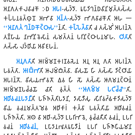
𑀅𑀦𑀸𑀕𑀢𑀓𑀸𑀮𑀯𑀸𑀘𑀓𑁄 𑀇𑀥
𑀅𑀧𑀭
-𑀲𑀤𑁆𑀤𑁄. 𑀭𑀽𑀧𑀸𑀤𑀺𑀔𑀦𑁆𑀥𑀯𑀺𑀦𑀺𑀫𑀼𑀢𑁆𑀢𑀲𑁆𑀲
𑀓𑀧𑁆𑀧𑀦𑀯𑀢𑁆𑀣𑀼𑀦𑁄 𑀅𑀪𑀸𑀯𑀸
𑀅𑀦𑁆𑀢
-𑀲𑀤𑁆𑀤𑁄 𑀪𑀸𑀕𑀯𑀸𑀘𑀓𑁄𑀢𑀺 𑀆𑀳 𑁋
‘‘𑀅𑀦𑀸𑀕𑀢𑀁 𑀔𑀦𑁆𑀥𑀓𑁄𑀝𑁆𑀞𑀸𑀲’’
𑀦𑁆𑀢𑀺.
𑀓𑀧𑁆𑀧𑁂𑀢𑁆𑀯𑀸
𑀢𑀺 𑀘 𑀢𑀲𑁆𑀫𑀺𑀁 𑀅𑀧𑀭𑀦𑁆𑀢𑁂
𑀢𑀡𑁆𑀳𑀸𑀬 𑀦𑀸𑀪𑀺𑀦𑀺𑀯𑁂𑀲𑀸𑀦𑀁 𑀲𑀫𑀢𑁆𑀢𑀦𑀁 𑀧𑀭𑀺𑀦𑀺𑀝𑁆𑀞𑀸𑀧𑀦𑀫𑀸𑀳.
𑀞𑀺𑀢𑀸
𑀢𑀺
𑀢𑀲𑁆𑀲𑀸 𑀮𑀤𑁆𑀥𑀺𑀬𑀸 𑀅𑀯𑀺𑀚𑀳𑀦𑀁.
𑀅𑀦𑀼𑀕𑀢𑀸
𑀢𑀺 𑀆𑀭𑀫𑁆𑀫𑀡𑀓𑀭𑀡𑀯𑀲𑁂𑀦 𑀅𑀦𑀼 𑀅𑀦𑀼 𑀕𑀢𑀸 𑀅𑀧𑀭𑀦𑁆𑀢𑁂
𑀧𑀯𑀢𑁆𑀢𑀸.
𑀆𑀭𑀩𑁆𑀪𑀸
𑀢𑀺 𑀆𑀮𑀫𑁆𑀩𑀺𑀢𑁆𑀯𑀸. 𑀯𑀺𑀲𑀬𑁄 𑀳𑀺 𑀢𑀲𑁆𑀲𑀸 𑀤𑀺𑀝𑁆𑀞𑀺𑀬𑀸
𑀅𑀧𑀭𑀦𑁆𑀢𑁄. 𑀯𑀺𑀲𑀬𑀪𑀸𑀯𑀢𑁄
𑀏𑀯 𑀳𑀺 𑀲𑁄 𑀢𑀲𑁆𑀲𑀸 𑀆𑀕𑀫𑀦𑀝𑁆𑀞𑀸𑀦𑀁
𑀆𑀭𑀫𑁆𑀫𑀡𑀧𑀘𑁆𑀘𑀬𑁄 𑀘𑀸𑀢𑀺 𑀯𑀼𑀢𑁆𑀢𑀁
‘‘𑀆𑀕𑀫𑁆𑀫 𑀧𑀝𑀺𑀘𑁆𑀘𑀸’’
𑀢𑀺.
𑀅𑀥𑀺𑀯𑀘𑀦𑀧𑀤𑀸𑀦𑀻
𑀢𑀺 𑀧𑀜𑁆𑀜𑀢𑁆𑀢𑀺𑀧𑀤𑀸𑀦𑀺, 𑀤𑀸𑀲𑀸𑀤𑀻𑀲𑀼 𑀲𑀺𑀭𑀺𑀯𑀟𑁆𑀠𑀓𑀸𑀤𑀺𑀲𑀤𑁆𑀤𑁄
𑀯𑀺𑀬 𑀯𑀘𑀦𑀫𑀢𑁆𑀢𑀫𑁂𑀯 𑀅𑀥𑀺𑀓𑀸𑀭𑀁 𑀓𑀢𑁆𑀯𑀸 𑀧𑀯𑀢𑁆𑀢𑀺𑀬𑀸 𑀅𑀥𑀺𑀯𑀘𑀦𑀁
𑀧𑀜𑁆𑀜𑀢𑁆𑀢𑀺. 𑀅𑀣 𑀯𑀸 𑀅𑀥𑀺-𑀲𑀤𑁆𑀤𑁄 𑀉𑀧𑀭𑀺𑀪𑀸𑀯𑁂, 𑀯𑀼𑀘𑁆𑀘𑀢𑀻𑀢𑀺 𑀯𑀘𑀦𑀁, 𑀉𑀧𑀭𑀺
𑀯𑀘𑀦𑀁
𑀅𑀥𑀺𑀯𑀘𑀦𑀁,
𑀉𑀧𑀸𑀤𑀸𑀦𑀪𑀽𑀢𑀭𑀽𑀧𑀸𑀤𑀻𑀦𑀁 𑀉𑀧𑀭𑀺 𑀧𑀜𑁆𑀜𑀸𑀧𑀺𑀬𑀫𑀸𑀦𑀸