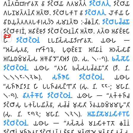
𑀕𑀦𑁆𑀢𑀩𑁆𑀩𑀸𑀪𑀸𑀯𑀢𑁄 𑀯𑀸 𑀤𑀺𑀝𑁆𑀞𑀺𑀬𑀸 𑀕𑀢𑀫𑀢𑁆𑀢𑀁
𑀤𑀺𑀝𑁆𑀞𑀺𑀕𑀢𑀁,
𑀤𑀺𑀝𑁆𑀞𑀺𑀬𑀸
𑀕𑀳𑀡𑀫𑀢𑁆𑀢𑀦𑁆𑀢𑀺 𑀅𑀢𑁆𑀣𑁄. 𑀤𑀺𑀝𑁆𑀞𑀺𑀧𑀓𑀸𑀭𑁄 𑀯𑀸
𑀤𑀺𑀝𑁆𑀞𑀺𑀕𑀢𑀁
. 𑀮𑁄𑀓𑀺𑀬𑀸 𑀳𑀺
𑀯𑀺𑀥𑀬𑀼𑀢𑁆𑀢𑀕𑀢𑀧𑀓𑀸𑀭𑀲𑀤𑁆𑀤𑁂 𑀲𑀫𑀸𑀦𑀢𑁆𑀣𑁂 𑀇𑀘𑁆𑀙𑀦𑁆𑀢𑀺.
𑀤𑀺𑀝𑁆𑀞𑀺𑀧𑀘𑁆𑀘𑀬𑁄
𑀤𑀺𑀝𑁆𑀞𑀺𑀓𑀸𑀭𑀡𑀁, 𑀅𑀯𑀺𑀚𑁆𑀚𑀸𑀤𑀺 𑀤𑀺𑀝𑁆𑀞𑀺𑀝𑁆𑀞𑀸𑀦𑀦𑁆𑀢𑀺 𑀅𑀢𑁆𑀣𑁄. 𑀢𑀢𑁆𑀣 𑀅𑀯𑀺𑀚𑁆𑀚𑀸𑀧𑀺
📜
𑀳𑀺
𑀤𑀺𑀝𑁆𑀞𑀺𑀝𑁆𑀞𑀸𑀦𑀁
𑀉𑀧𑀦𑀺𑀲𑁆𑀲𑀬𑀸𑀤𑀺𑀪𑀸𑀯𑀢𑁄. 𑀬𑀣𑀸𑀳 𑁋
‘‘𑀅𑀲𑁆𑀲𑀼𑀢𑀯𑀸, 𑀪𑀺𑀓𑁆𑀔𑀯𑁂, 𑀧𑀼𑀣𑀼𑀚𑁆𑀚𑀦𑁄 𑀅𑀭𑀺𑀬𑀸𑀦𑀁 𑀅𑀤𑀲𑁆𑀲𑀸𑀯𑀻
𑀅𑀭𑀺𑀬𑀥𑀫𑁆𑀫𑀲𑁆𑀲 𑀅𑀓𑁄𑀯𑀺𑀤𑁄’’𑀢𑀺𑀆𑀤𑀺 (𑀥. 𑀲. 𑁧𑁦𑁦𑁭).
𑀨𑀲𑁆𑀲𑁄𑀧𑀺
𑀤𑀺𑀝𑁆𑀞𑀺𑀝𑁆𑀞𑀸𑀦𑀁
. 𑀬𑀣𑀸𑀳 ‘‘𑀢𑀤𑀧𑀺 𑀨𑀲𑁆𑀲𑀧𑀘𑁆𑀘𑀬𑀸’’𑀢𑀺 (𑀤𑀻. 𑀦𑀺.
𑁧.𑁧𑁧𑁮-𑁧𑁨𑁪).
𑀲𑀜𑁆𑀜𑀸𑀧𑀺 𑀤𑀺𑀝𑁆𑀞𑀺𑀝𑁆𑀞𑀸𑀦𑀁
. 𑀬𑀣𑀸𑀳
‘‘𑀲𑀜𑁆𑀜𑀸𑀦𑀺𑀤𑀸𑀦𑀸 𑀳𑀺 𑀧𑀧𑀜𑁆𑀘𑀲𑀗𑁆𑀔𑀸’’𑀢𑀺 (𑀲𑀼. 𑀦𑀺. 𑁮𑁮𑁦; 𑀫𑀳𑀸𑀦𑀺.
𑁧𑁦𑁯).
𑀯𑀺𑀢𑀓𑁆𑀓𑁄𑀧𑀺 𑀤𑀺𑀝𑁆𑀞𑀺𑀝𑁆𑀞𑀸𑀦𑀁
. 𑀬𑀣𑀸𑀳 𑁋 ‘‘𑀢𑀓𑁆𑀓𑀜𑁆𑀘
𑀤𑀺𑀝𑁆𑀞𑀻𑀲𑀼 𑀧𑀓𑀧𑁆𑀧𑀬𑀺𑀢𑁆𑀯𑀸, 𑀲𑀘𑁆𑀘𑀁 𑀫𑀼𑀲𑀸𑀢𑀺 𑀤𑁆𑀯𑀬𑀥𑀫𑁆𑀫𑀫𑀸𑀳𑀽’’𑀢𑀺
(𑀲𑀼. 𑀦𑀺. 𑁮𑁯𑁨; 𑀫𑀳𑀸𑀦𑀺. 𑁧𑁨𑁧).
𑀅𑀬𑁄𑀦𑀺𑀲𑁄𑀫𑀦𑀲𑀺𑀓𑀸𑀭𑁄𑀧𑀺
𑀤𑀺𑀝𑁆𑀞𑀺𑀝𑁆𑀞𑀸𑀦𑀁
. 𑀬𑀣𑀸𑀳 𑁋 ‘‘𑀢𑀲𑁆𑀲𑁂𑀯𑀁 𑀫𑀦𑀲𑀺𑀓𑀭𑁄𑀢𑁄 𑀙𑀦𑁆𑀦𑀁
𑀤𑀺𑀝𑁆𑀞𑀻𑀦𑀁 𑀅𑀜𑁆𑀜𑀢𑀭𑀸 𑀤𑀺𑀝𑁆𑀞𑀺 𑀉𑀧𑁆𑀧𑀚𑁆𑀚𑀢𑀺, 𑀅𑀢𑁆𑀣𑀺 𑀫𑁂 𑀅𑀢𑁆𑀢𑀸𑀢𑀺 𑀢𑀲𑁆𑀲