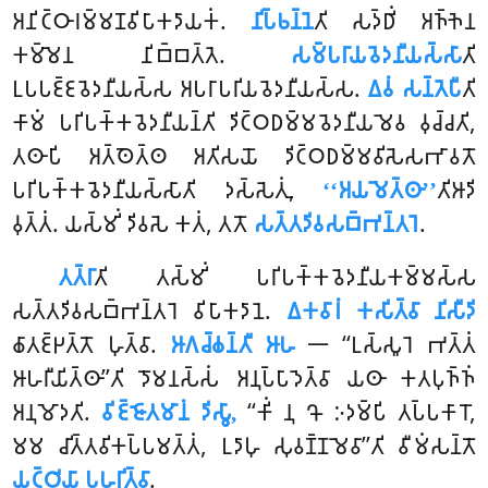
𑀅𑀦𑀺𑀝𑁆𑀞𑀸𑀭𑀫𑁆𑀫𑀡𑀯𑀺𑀧𑀸𑀓𑀤𑀸𑀬𑀓𑀁.
𑀦𑀺𑀧𑁆𑀨𑀦𑁆𑀦𑁂
𑀢𑀺 𑀲𑀤𑁆𑀥𑀺𑀁 𑀅𑀜𑁆𑀜𑁂𑀦
𑀓𑀫𑁆𑀫𑁂𑀦 𑀦𑀺𑀩𑁆𑀩𑀢𑁆𑀢𑁂.
𑀲𑀫𑁆𑀧𑀭𑀸𑀬𑀯𑁂𑀤𑀦𑀻𑀬𑀲𑁆𑀲𑀸
𑀢𑀺
𑀉𑀧𑀧𑀚𑁆𑀚𑀯𑁂𑀤𑀦𑀻𑀬𑀲𑁆𑀲 𑀅𑀧𑀭𑀸𑀧𑀭𑀺𑀬𑀯𑁂𑀤𑀦𑀻𑀬𑀲𑁆𑀲.
𑀏𑀯𑀁 𑀲𑀦𑁆𑀢𑁂𑀧𑀻
𑀢𑀺
𑀓𑀸𑀫𑀁 𑀧𑀭𑀺𑀧𑀓𑁆𑀓𑀯𑁂𑀤𑀦𑀻𑀬𑀦𑁆𑀢𑀺 𑀤𑀺𑀝𑁆𑀞𑀥𑀫𑁆𑀫𑀯𑁂𑀤𑀦𑀻𑀬𑀫𑁂𑀯 𑀯𑀼𑀘𑁆𑀘𑀢𑀺,
𑀢𑀣𑀸𑀧𑀺 𑀅𑀢𑁆𑀣𑁂𑀢𑁆𑀣 𑀅𑀢𑀺𑀲𑀬𑁄 𑀤𑀺𑀝𑁆𑀞𑀥𑀫𑁆𑀫𑀯𑀺𑀲𑁂𑀲𑀪𑀸𑀯𑀢𑁄
𑀧𑀭𑀺𑀧𑀓𑁆𑀓𑀯𑁂𑀤𑀦𑀻𑀬𑀲𑁆𑀲𑀸𑀢𑀺 𑀤𑀲𑁆𑀲𑁂𑀢𑀼𑀁,
‘‘𑀅𑀬𑀫𑁂𑀢𑁆𑀣𑀸’’
𑀢𑀺𑀆𑀤𑀺
𑀯𑀼𑀢𑁆𑀢𑀁. 𑀬𑀲𑁆𑀫𑀺𑀁 𑀤𑀺𑀯𑀲𑁂 𑀓𑀢𑀁, 𑀢𑀢𑁄
𑀲𑀢𑁆𑀢𑀤𑀺𑀯𑀲𑀩𑁆𑀪𑀦𑁆𑀢𑀭𑁂
.
𑀢𑀢𑁆𑀭𑀸
𑀢𑀺 𑀢𑀲𑁆𑀫𑀺𑀁 𑀧𑀭𑀺𑀧𑀓𑁆𑀓𑀯𑁂𑀤𑀦𑀻𑀬𑀓𑀫𑁆𑀫𑀲𑁆𑀲
𑀲𑀢𑁆𑀢𑀤𑀺𑀯𑀲𑀩𑁆𑀪𑀦𑁆𑀢𑀭𑁂 𑀯𑀺𑀧𑀸𑀓𑀤𑀸𑀦𑁂.
𑀏𑀓𑀯𑀸𑀭𑀁 𑀓𑀲𑀺𑀢𑁆𑀯𑀸 𑀦𑀺𑀲𑀻𑀤𑀺
𑀙𑀸𑀢𑀚𑁆𑀛𑀢𑁆𑀢𑁄 𑀳𑀼𑀢𑁆𑀯𑀸.
𑀆𑀕𑀘𑁆𑀙𑀦𑁆𑀢𑀻 𑀆𑀳
𑁋 ‘‘𑀉𑀲𑁆𑀲𑀽𑀭𑁂 𑀪𑀢𑁆𑀢𑀁
𑀆𑀳𑀭𑀻𑀬𑀺𑀢𑁆𑀣𑀸’’𑀢𑀺 𑀤𑁄𑀫𑀦𑀲𑁆𑀲𑀁
𑀅𑀦𑀼𑀧𑁆𑀧𑀸𑀤𑁂𑀢𑁆𑀯𑀸 𑀬𑀣𑀸 𑀓𑀢𑀧𑀼𑀜𑁆𑀜𑀁
𑀅𑀦𑀼𑀫𑁄𑀤𑀢𑀺.
𑀯𑀺𑀚𑁆𑀚𑁄𑀢𑀫𑀸𑀦𑀁 𑀤𑀺𑀲𑁆𑀯𑀸,
‘‘𑀓𑀺𑀁 𑀦𑀼 𑀔𑁄 𑀇𑀤𑀫𑁆𑀧𑀺 𑀢𑀧𑁆𑀧𑀓𑀸𑀭𑁄,
𑀫𑀫 𑀘𑀺𑀢𑁆𑀢𑀯𑀺𑀓𑀧𑁆𑀧𑀫𑀢𑁆𑀢𑀁, 𑀉𑀤𑀸𑀳𑀼 𑀲𑀼𑀯𑀡𑁆𑀡𑀫𑁂𑀯𑀸’’𑀢𑀺 𑀯𑀻𑀫𑀁𑀲𑀦𑁆𑀢𑁄
𑀬𑀝𑁆𑀞𑀺𑀬𑀸 𑀧𑀳𑀭𑀺𑀢𑁆𑀯𑀸
.