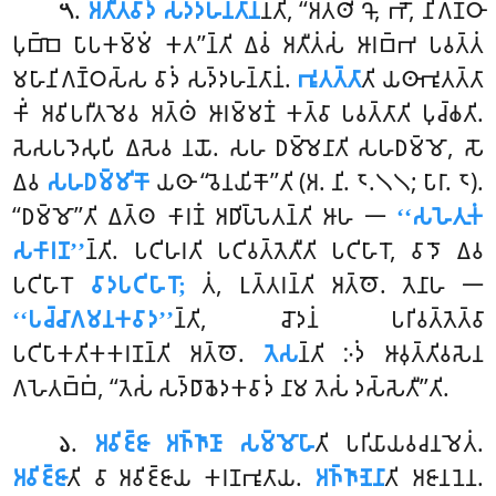
.
𑀅𑀢𑀻𑀢𑀯𑀸𑀤𑀁 𑀲𑀤𑁆𑀤𑀳𑀦𑁆𑀢𑀸𑀦
𑀦𑁆𑀢𑀺, ‘‘𑀅𑀢𑁆𑀣𑀺 𑀔𑁄, 𑀪𑁄, 𑀦𑀺𑀕𑀡𑁆𑀞𑀸
𑁫
𑀧𑀼𑀩𑁆𑀩𑁂 𑀧𑀸𑀧𑀓𑀫𑁆𑀫𑀁 𑀓𑀢’’𑀦𑁆𑀢𑀺 𑀏𑀯𑀁 𑀅𑀢𑀻𑀢𑀁𑀲𑀁 𑀆𑀭𑀩𑁆𑀪 𑀧𑀯𑀢𑁆𑀢𑀁
𑀫𑀳𑀸𑀦𑀺𑀕𑀡𑁆𑀞𑀲𑁆𑀲 𑀯𑀸𑀤𑀁 𑀲𑀤𑁆𑀤𑀳𑀦𑁆𑀢𑀸𑀦𑀁.
𑀪𑀽𑀢𑀢𑁆𑀢𑀸
𑀢𑀺 𑀬𑀣𑀸𑀪𑀽𑀢𑀢𑁆𑀢𑀸
𑀓𑀺𑀁 𑀅𑀯𑀺𑀧𑀭𑀻𑀢𑀫𑁂𑀯 𑀅𑀢𑁆𑀣𑀁 𑀆𑀭𑀫𑁆𑀫𑀡𑀁 𑀓𑀢𑁆𑀯𑀸 𑀧𑀯𑀢𑁆𑀢𑀸𑀢𑀺 𑀧𑀼𑀘𑁆𑀙𑀢𑀺.
𑀲𑁂𑀲𑀧𑀤𑁂𑀲𑀼𑀧𑀺 𑀏𑀲𑁂𑀯 𑀦𑀬𑁄. 𑀲𑀳 𑀥𑀫𑁆𑀫𑁂𑀦𑀸𑀢𑀺 𑀲𑀳𑀥𑀫𑁆𑀫𑁄, 𑀲𑁄
𑀏𑀯
𑀲𑀳𑀥𑀫𑁆𑀫𑀺𑀓𑁄
𑀬𑀣𑀸 ‘‘𑀯𑁂𑀦𑀬𑀺𑀓𑁄’’𑀢𑀺 (𑀅. 𑀦𑀺. 𑁮.𑁧𑁧; 𑀧𑀸𑀭𑀸. 𑁮).
‘‘𑀥𑀫𑁆𑀫𑁄’’𑀢𑀺 𑀏𑀢𑁆𑀣 𑀓𑀸𑀭𑀡𑀁 𑀅𑀥𑀺𑀧𑁆𑀧𑁂𑀢𑀦𑁆𑀢𑀺 𑀆𑀳 𑁋
‘‘𑀲𑀳𑁂𑀢𑀼𑀓𑀁
𑀲𑀓𑀸𑀭𑀡’’
𑀦𑁆𑀢𑀺. 𑀧𑀝𑀺𑀳𑀭𑀢𑀺 𑀧𑀝𑀺𑀯𑀢𑁆𑀢𑁂𑀢𑀻𑀢𑀺 𑀧𑀝𑀺𑀳𑀸𑀭𑁄, 𑀯𑀸𑀤𑁄 𑀏𑀯
𑀧𑀝𑀺𑀳𑀸𑀭𑁄
𑀯𑀸𑀤𑀧𑀝𑀺𑀳𑀸𑀭𑁄;
𑀢𑀁, 𑀉𑀢𑁆𑀢𑀭𑀦𑁆𑀢𑀺 𑀅𑀢𑁆𑀣𑁄. 𑀢𑁂𑀦𑀸𑀳 𑁋
‘‘𑀧𑀘𑁆𑀘𑀸𑀕𑀫𑀦𑀓𑀯𑀸𑀤’’
𑀦𑁆𑀢𑀺, 𑀘𑁄𑀤𑀦𑀁 𑀧𑀭𑀺𑀯𑀢𑁆𑀢𑁂𑀢𑁆𑀯𑀸
𑀧𑀝𑀺𑀧𑀸𑀓𑀢𑀺𑀓𑀓𑀭𑀡𑀦𑁆𑀢𑀺 𑀅𑀢𑁆𑀣𑁄.
𑀢𑁂𑀲
𑀦𑁆𑀢𑀺 𑀇𑀤𑀁 𑀆𑀯𑀼𑀢𑁆𑀢𑀺𑀯𑀲𑁂𑀦
𑀕𑀳𑁂𑀢𑀩𑁆𑀩𑀁, ‘‘𑀢𑁂𑀲𑀁 𑀲𑀤𑁆𑀥𑀸𑀙𑁂𑀤𑀓𑀯𑀸𑀤𑀁 𑀦𑀸𑀫 𑀢𑁂𑀲𑀁 𑀤𑀲𑁆𑀲𑁂𑀢𑀻’’𑀢𑀺.
.
𑀅𑀯𑀺𑀚𑁆𑀚𑀸 𑀅𑀜𑁆𑀜𑀸𑀡𑀸 𑀲𑀫𑁆𑀫𑁄𑀳𑀸
𑀢𑀺 𑀧𑀭𑀺𑀬𑀸𑀬𑀯𑀘𑀦𑀫𑁂𑀢𑀁.
𑁬
𑀅𑀯𑀺𑀚𑁆𑀚𑀸
𑀢𑀺 𑀯𑀸 𑀅𑀯𑀺𑀚𑁆𑀚𑀸𑀬 𑀓𑀭𑀡𑀪𑀽𑀢𑀸𑀬.
𑀅𑀜𑁆𑀜𑀸𑀡𑁂𑀦𑀸
𑀢𑀺 𑀅𑀚𑀸𑀦𑀦𑁂𑀦.