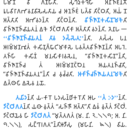
𑀧𑀫𑀸𑀡𑀁 𑀯𑀸 𑀕𑀡𑁆𑀳𑀸𑀢𑀺. 𑀲𑀼𑀔𑀤𑀼𑀓𑁆𑀔𑁂𑀳𑀺 𑀅𑀦𑀺𑀜𑁆𑀚𑀦𑀢𑁄
𑀭𑀽𑀧𑀯𑀺𑀭𑀸𑀕𑀪𑀸𑀯𑀦𑀸𑀯𑀺𑀲𑁂𑀲𑀢𑀸𑀬 𑀘 𑀆𑀦𑁂𑀜𑁆𑀚𑀁 𑀧𑀢𑁆𑀯𑀸 𑀢𑀺𑀝𑁆𑀞𑀢𑀺, 𑀅𑀬𑀁 𑀦𑁄
𑀅𑀢𑁆𑀢𑀸𑀢𑀺 𑀅𑀪𑀺𑀯𑀤𑀦𑁆𑀢𑀸 𑀢𑀺𑀝𑁆𑀞𑀦𑁆𑀢𑀺.
𑀯𑀺𑀜𑁆𑀜𑀸𑀡𑀓𑀲𑀺𑀡𑀫𑁂𑀓𑁂
𑀢𑀺
𑀯𑀺𑀜𑁆𑀜𑀸𑀡𑀜𑁆𑀘𑀸𑀬𑀢𑀦𑀁 𑀏𑀓𑁂 𑀤𑀺𑀝𑁆𑀞𑀺𑀕𑀢𑀺𑀓𑀸 𑀅𑀢𑁆𑀢𑀸𑀢𑀺 𑀯𑀤𑀦𑁆𑀢𑀺. 𑀢𑁂𑀦𑀸𑀳 𑁋
‘‘𑀯𑀺𑀜𑁆𑀜𑀸𑀡𑀜𑁆𑀘𑀸𑀬𑀢𑀦𑀁 𑀢𑀸𑀯 𑀤𑀲𑁆𑀲𑁂𑀢𑀼’’
𑀦𑁆𑀢𑀺. 𑀢𑀲𑁆𑀲 𑀧𑀦
𑀆𑀭𑀫𑁆𑀫𑀡𑀪𑀽𑀢𑀁 𑀓𑀲𑀺𑀡𑀼𑀕𑁆𑀖𑀸𑀝𑀺𑀫𑀸𑀓𑀸𑀲𑁂 𑀧𑀯𑀢𑁆𑀢𑀯𑀺𑀜𑁆𑀜𑀸𑀡𑀦𑁆𑀢𑀺 𑀅𑀧𑀭𑁂.
𑀢𑀜𑁆𑀳𑀺 𑀓𑀲𑀺𑀡𑀁 𑀫𑀦𑀲𑀺𑀓𑀸𑀭𑀯𑀲𑁂𑀦, ‘‘𑀯𑀺𑀜𑁆𑀜𑀸𑀡𑀓𑀲𑀺𑀡’’𑀦𑁆𑀢𑀺,
𑀯𑀺𑀜𑁆𑀜𑀸𑀡𑀜𑁆𑀘 𑀢𑀁 𑀆𑀭𑀫𑁆𑀫𑀡𑀝𑁆𑀞𑁂𑀦 𑀆𑀬𑀢𑀦𑀜𑁆𑀘𑀸𑀢𑀺,
‘‘𑀯𑀺𑀜𑁆𑀜𑀸𑀡𑀜𑁆𑀘𑀸𑀬𑀢𑀦’’𑀦𑁆𑀢𑀺 𑀘 𑀯𑀼𑀘𑁆𑀘𑀢𑀺.
𑀆𑀓𑀺𑀜𑁆𑀘𑀜𑁆𑀜𑀸𑀬𑀢𑀦𑀫𑁂𑀓𑁂
𑀢𑀺
𑀏𑀢𑁆𑀣𑀸𑀧𑀺 𑀏𑀲𑁂𑀯 𑀦𑀬𑁄.
𑀢𑀬𑀺𑀤
𑀦𑁆𑀢𑀺 𑀬-𑀓𑀸𑀭𑁄 𑀧𑀤𑀲𑀦𑁆𑀥𑀺𑀓𑀭𑁄𑀢𑀺 𑀆𑀳
‘‘𑀢𑀁 𑀇𑀤’’
𑀦𑁆𑀢𑀺.
𑀤𑀺𑀝𑁆𑀞𑀺𑀕𑀢
𑀦𑁆𑀢𑀺 𑀬𑀣𑀸 𑀯𑀼𑀢𑁆𑀢𑀁 ‘‘𑀲𑀜𑁆𑀜𑀻 𑀅𑀢𑁆𑀢𑀸’’𑀢𑀺 𑀏𑀯𑀁 𑀯𑀼𑀢𑁆𑀢𑀁 𑀤𑀺𑀝𑁆𑀞𑀺𑀁.
𑀤𑀺𑀝𑁆𑀞𑀺𑀬𑁂𑀯 𑀳𑀺
𑀤𑀺𑀝𑁆𑀞𑀺𑀕𑀢𑀁
‘‘𑀫𑀼𑀢𑁆𑀢𑀕𑀢𑀁 (𑀫. 𑀦𑀺. 𑁨.𑁧𑁧𑁯; 𑀅. 𑀦𑀺.
𑁯.𑁧𑁧), 𑀲𑀗𑁆𑀔𑀸𑀭𑀕𑀢’’𑀦𑁆𑀢𑀺𑀆𑀤𑀻𑀲𑀼 (𑀫𑀳𑀸𑀦𑀺. 𑁪𑁧) 𑀯𑀺𑀬.