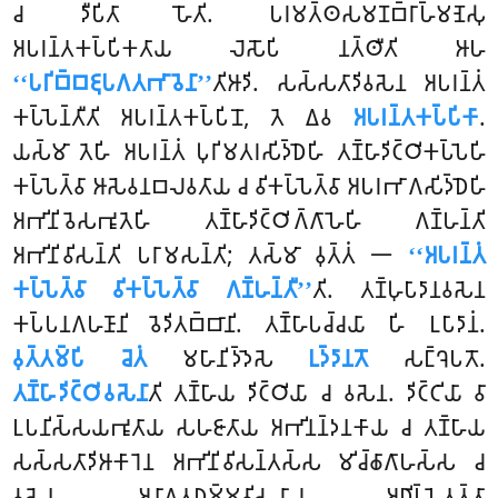
𑀘 𑀤𑀻𑀧𑀺𑀢𑀸 𑀳𑁄𑀢𑀺. 𑀧𑀭𑀫𑀢𑁆𑀣𑀲𑀫𑀡𑀩𑁆𑀭𑀸𑀳𑁆𑀫𑀡𑁂𑀲𑀼
𑀅𑀧𑀭𑀦𑁆𑀢𑀓𑀧𑁆𑀧𑀺𑀓𑀢𑀸𑀬 𑀮𑁂𑀲𑁄𑀧𑀺 𑀦𑀢𑁆𑀣𑀻𑀢𑀺 𑀆𑀳
‘‘𑀧𑀭𑀺𑀩𑁆𑀩𑀚𑀼𑀧𑀕𑀢𑀪𑀸𑀯𑁂𑀦𑀸’’
𑀢𑀺𑀆𑀤𑀺. 𑀲𑀲𑁆𑀲𑀢𑀸𑀤𑀺𑀯𑀲𑁂𑀦 𑀅𑀧𑀭𑀦𑁆𑀢𑀁
𑀓𑀧𑁆𑀧𑁂𑀦𑁆𑀢𑀻𑀢𑀺 𑀅𑀧𑀭𑀦𑁆𑀢𑀓𑀧𑁆𑀧𑀺𑀦𑁄, 𑀢𑁂 𑀏𑀯
𑀅𑀧𑀭𑀦𑁆𑀢𑀓𑀧𑁆𑀧𑀺𑀓𑀸
.
𑀬𑀲𑁆𑀫𑀸 𑀢𑁂𑀳𑀺 𑀅𑀧𑀭𑀦𑁆𑀢𑀁 𑀧𑀼𑀭𑀺𑀫𑀢𑀭𑀲𑀺𑀤𑁆𑀥𑁂𑀳𑀺 𑀢𑀡𑁆𑀳𑀸𑀤𑀺𑀝𑁆𑀞𑀺𑀓𑀧𑁆𑀧𑁂𑀳𑀺
𑀓𑀧𑁆𑀧𑁂𑀢𑁆𑀯𑀸 𑀆𑀲𑁂𑀯𑀦𑀩𑀮𑀯𑀢𑀸𑀬 𑀘 𑀯𑀺𑀓𑀧𑁆𑀧𑁂𑀢𑁆𑀯𑀸 𑀅𑀧𑀭𑀪𑀸𑀕𑀲𑀺𑀤𑁆𑀥𑁂𑀳𑀺
𑀅𑀪𑀺𑀦𑀺𑀯𑁂𑀲𑀪𑀽𑀢𑁂𑀳𑀺 𑀢𑀡𑁆𑀳𑀸𑀤𑀺𑀝𑁆𑀞𑀺𑀕𑁆𑀕𑀸𑀳𑁂𑀳𑀺 𑀕𑀡𑁆𑀳𑀦𑁆𑀢𑀺
𑀅𑀪𑀺𑀦𑀺𑀯𑀺𑀲𑀦𑁆𑀢𑀺 𑀧𑀭𑀸𑀫𑀲𑀦𑁆𑀢𑀺; 𑀢𑀲𑁆𑀫𑀸 𑀯𑀼𑀢𑁆𑀢𑀁 𑁋
‘‘𑀅𑀧𑀭𑀦𑁆𑀢𑀁
𑀓𑀧𑁆𑀧𑁂𑀢𑁆𑀯𑀸 𑀯𑀺𑀓𑀧𑁆𑀧𑁂𑀢𑁆𑀯𑀸 𑀕𑀡𑁆𑀳𑀦𑁆𑀢𑀻’’
𑀢𑀺. 𑀢𑀡𑁆𑀳𑀼𑀧𑀸𑀤𑀸𑀦𑀯𑀲𑁂𑀦
𑀓𑀧𑁆𑀧𑀦𑀕𑀳𑀡𑀸𑀦𑀺 𑀯𑁂𑀤𑀺𑀢𑀩𑁆𑀩𑀸𑀦𑀺. 𑀢𑀡𑁆𑀳𑀸𑀧𑀘𑁆𑀘𑀬𑀸 𑀳𑀺 𑀉𑀧𑀸𑀤𑀸𑀦𑀁.
𑀯𑀼𑀢𑁆𑀢𑀫𑁆𑀧𑀺 𑀘𑁂𑀢𑀁
𑀫𑀳𑀸𑀦𑀺𑀤𑁆𑀤𑁂𑀲𑁂
𑀉𑀤𑁆𑀤𑀸𑀦𑀢𑁄
𑀲𑀗𑁆𑀔𑁂𑀧𑀢𑁄.
𑀢𑀡𑁆𑀳𑀸𑀤𑀺𑀝𑁆𑀞𑀺𑀯𑀲𑁂𑀦𑀸
𑀢𑀺 𑀢𑀡𑁆𑀳𑀸𑀬 𑀤𑀺𑀝𑁆𑀞𑀺𑀬𑀸 𑀘 𑀯𑀲𑁂𑀦. 𑀤𑀺𑀝𑁆𑀝𑀺𑀬𑀸 𑀯𑀸
𑀉𑀧𑀦𑀺𑀲𑁆𑀲𑀬𑀪𑀽𑀢𑀸𑀬 𑀲𑀳𑀚𑀸𑀢𑀸𑀬 𑀅𑀪𑀺𑀦𑀦𑁆𑀤𑀦𑀓𑀸𑀬 𑀘 𑀢𑀡𑁆𑀳𑀸𑀬
𑀲𑀲𑁆𑀲𑀢𑀸𑀤𑀺𑀆𑀓𑀸𑀭𑁂𑀦 𑀅𑀪𑀺𑀦𑀺𑀯𑀺𑀲𑀦𑁆𑀢𑀲𑁆𑀲 𑀫𑀺𑀘𑁆𑀙𑀸𑀕𑀸𑀳𑀲𑁆𑀲 𑀘
𑀯𑀲𑁂𑀦. 𑀅𑀦𑀸𑀕𑀢𑀥𑀫𑁆𑀫𑀯𑀺𑀲𑀬𑀸𑀬 𑀅𑀥𑀺𑀧𑁆𑀧𑁂𑀢𑀢𑁆𑀢𑀸