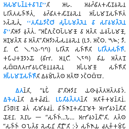
𑀅𑀲𑀫𑀸𑀧𑀦𑁆𑀦𑀓𑀯𑀸𑀭𑁂𑀦𑀸’’
𑀢𑀺 𑀆𑀳. 𑀅𑀯𑀟𑁆𑀠𑀺𑀢𑀓𑀲𑀺𑀡𑀯𑀲𑁂𑀦
𑀧𑀭𑀺𑀢𑁆𑀢𑀲𑀜𑁆𑀜𑀺𑀢𑀁, 𑀯𑀟𑁆𑀠𑀺𑀢𑀓𑀲𑀺𑀡𑀯𑀲𑁂𑀦 𑀅𑀧𑁆𑀧𑀫𑀸𑀡𑀲𑀜𑁆𑀜𑀺𑀢𑀁
𑀤𑀲𑁆𑀲𑁂𑀢𑀼𑀁,
‘‘𑀢𑀢𑀺𑀬𑀤𑀺𑀝𑁆𑀞𑀺 𑀲𑀼𑀧𑁆𑀧𑀫𑀢𑁆𑀢𑁂𑀦 𑀯𑀸 𑀲𑀭𑀸𑀯𑀫𑀢𑁆𑀢𑁂𑀦
𑀯𑀸’’
𑀢𑀺𑀆𑀤𑀺 𑀯𑀼𑀢𑁆𑀢𑀁. ‘‘𑀅𑀗𑁆𑀕𑀼𑀝𑁆𑀞𑀧𑁆𑀧𑀫𑀸𑀡𑁄 𑀯𑀸 𑀅𑀢𑁆𑀢𑀸 𑀬𑀯𑀧𑁆𑀧𑀫𑀸𑀡𑁄,
𑀅𑀡𑀼𑀫𑀢𑁆𑀢𑁄 𑀯𑀸 𑀅𑀢𑁆𑀢𑀸’’𑀢𑀺𑀆𑀤𑀺𑀤𑀲𑁆𑀲𑀦𑀯𑀲𑁂𑀦 (𑀉𑀤𑀸. 𑀅𑀝𑁆𑀞. 𑁫𑁪; 𑀤𑀻.
𑀦𑀺. 𑀝𑀻. 𑁧.𑁭𑁬-𑁭𑁭) 𑀧𑀭𑀺𑀢𑁆𑀢𑁄 𑀲𑀜𑁆𑀜𑀻𑀢𑀺
𑀧𑀭𑀺𑀢𑁆𑀢𑀲𑀜𑁆𑀜𑀻
.
𑀓𑀧𑀺𑀮𑀓𑀡𑀸𑀤𑀸𑀤𑀬𑁄 (𑀯𑀺𑀪. 𑀅𑀦𑀼𑀝𑀻. 𑁧𑁮𑁯) 𑀯𑀺𑀬 𑀅𑀢𑁆𑀢𑀦𑁄
𑀲𑀩𑁆𑀩𑀕𑀢𑀪𑀸𑀯𑀧𑀝𑀺𑀚𑀸𑀦𑀦𑀯𑀲𑁂𑀦 𑀅𑀧𑁆𑀧𑀫𑀸𑀡𑁄 𑀲𑀜𑁆𑀜𑀻𑀢𑀺
𑀅𑀧𑁆𑀧𑀫𑀸𑀡𑀲𑀜𑁆𑀜𑀻
𑀢𑀺 𑀏𑀯𑀫𑁆𑀧𑁂𑀢𑁆𑀣 𑀅𑀢𑁆𑀣𑁄 𑀤𑀝𑁆𑀞𑀩𑁆𑀩𑁄.
𑀏𑀢
𑀦𑁆𑀢𑀺, ‘‘𑀭𑀽𑀧𑀺𑀁 𑀯𑀸’’𑀢𑀺𑀆𑀤𑀺𑀦𑀸 𑀬𑀣𑀸𑀯𑀼𑀢𑁆𑀢𑀅𑀢𑁆𑀢𑀯𑀸𑀤𑀁.
𑀏𑀓𑁂𑀲
𑀦𑁆𑀢𑀺 𑀏𑀓𑀘𑁆𑀘𑀸𑀦𑀁.
𑀉𑀧𑀸𑀢𑀺𑀯𑀢𑁆𑀢𑀢
𑀦𑁆𑀢𑀺 𑀅𑀢𑀺𑀓𑁆𑀓𑀫𑀦𑁆𑀢𑀸𑀦𑀁.
𑀦𑀺𑀤𑁆𑀥𑀸𑀭𑀡𑁂 𑀘𑁂𑀢𑀁 𑀲𑀸𑀫𑀺𑀯𑀘𑀦𑀁. 𑀯𑀺𑀜𑁆𑀜𑀸𑀡𑀓𑀲𑀺𑀡𑀫𑁂𑀓𑁂 𑀅𑀪𑀺𑀯𑀤𑀦𑁆𑀢𑀻𑀢𑀺
𑀬𑁄𑀚𑀦𑀸. 𑀢𑁂𑀦𑀸𑀳 𑁋 ‘‘𑀲𑀜𑁆𑀜𑀁…𑀧𑁂… 𑀅𑀪𑀺𑀯𑀤𑀦𑁆𑀢𑀻’’𑀢𑀺. 𑀢𑀢𑁆𑀣
‘‘𑀲𑀜𑁆𑀜𑀁 𑀞𑀧𑁂𑀢𑁆𑀯𑀸 𑀲𑁂𑀲𑀸𑀦𑀺 𑀢𑀻𑀡𑀻’’𑀢𑀺 𑀇𑀤𑀁 𑀲𑀜𑁆𑀜𑀸𑀬 𑀘𑀢𑀼𑀓𑁆𑀓𑀫𑁆𑀧𑀺