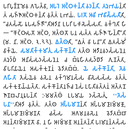
𑀧𑀭𑀺𑀧𑀼𑀡𑁆𑀡𑀫𑁂𑀯 𑀕𑀳𑁂𑀢𑁆𑀯𑀸,
𑀅𑀧𑀭𑁂 𑀅𑀝𑁆𑀞𑀓𑀦𑁆𑀢𑀺 𑀯𑀤𑀦𑁆𑀢𑀺. 𑀢𑀤𑀼𑀪𑀬
𑀦𑁆𑀢𑀺
𑀢𑀁 𑀲𑀜𑁆𑀜𑀸𑀅𑀝𑁆𑀞𑀓𑀦𑁆𑀢𑀺 𑀯𑀼𑀢𑁆𑀢𑀁 𑀉𑀪𑀬𑀁.
𑀧𑀭𑀢𑁄 𑀆𑀯𑀺 𑀪𑀯𑀺𑀲𑁆𑀲𑀢𑀻
𑀢𑀺,
‘‘𑀘𑀢𑀲𑁆𑀲𑁄 𑀭𑀽𑀧𑀲𑀜𑁆𑀜𑀻’’𑀢𑀺𑀆𑀤𑀺𑀦𑀸 𑀉𑀧𑀭𑀺 𑀧𑀓𑀸𑀲𑁂𑀲𑁆𑀲𑀢𑀺. 𑀯𑀓𑁆𑀔𑀢𑀺 𑀳𑀺
𑁋 ‘‘𑀓𑁄𑀝𑁆𑀞𑀸𑀲𑀢𑁄 𑀅𑀝𑁆𑀞, 𑀅𑀢𑁆𑀣𑀢𑁄 𑀧𑀦 𑀲𑀢𑁆𑀢 𑀲𑀜𑁆𑀜𑀸 𑀳𑁄𑀦𑁆𑀢𑀻’’𑀢𑀺
(𑀫. 𑀦𑀺. 𑀅𑀝𑁆𑀞. 𑁩.𑁨𑁨).
𑀏𑀢𑁆𑀣𑀸
𑀢𑀺, ‘‘𑀏𑀢𑀁 𑀯𑀸 𑀧𑀦𑀸’’𑀢𑀺 𑀏𑀢𑀲𑁆𑀫𑀺𑀁
𑀯𑀸𑀓𑁆𑀬𑁂.
𑀲𑀫𑀢𑀺𑀓𑁆𑀓𑀫𑀺𑀢𑀼𑀁 𑀲𑀓𑁆𑀓𑁄𑀦𑁆𑀢𑀺
𑀢𑀢𑁆𑀣 𑀆𑀤𑀻𑀦𑀯𑀤𑀲𑁆𑀲𑀦𑁂𑀦
𑀢𑀤𑀼𑀤𑁆𑀥𑀁 𑀆𑀦𑀺𑀲𑀁𑀲𑀤𑀲𑁆𑀲𑀦𑁂𑀦 𑀘 𑀩𑁆𑀭𑀽𑀳𑀺𑀢𑀲𑀤𑁆𑀥𑀸𑀤𑀺 𑀕𑀼𑀡𑀢𑁆𑀢𑀸,
𑀯𑀺𑀧𑀭𑀺𑀬𑀸𑀬𑁂𑀦 𑀅𑀲𑀓𑁆𑀓𑀼𑀡𑀦𑀁 𑀯𑁂𑀤𑀺𑀢𑀩𑁆𑀩𑀁.
𑀬𑁂 𑀲𑀓𑁆𑀓𑁄𑀦𑁆𑀢𑀺, 𑀢𑁂𑀯
𑀕𑀳𑀺𑀢𑀸
𑀢𑁂𑀲𑀁𑀬𑁂𑀯 𑀯𑀲𑁂𑀦 𑀯𑀓𑁆𑀔𑀫𑀸𑀦𑀲𑁆𑀲 𑀯𑀺𑀲𑁂𑀲𑀲𑁆𑀲 𑀯𑀢𑁆𑀢𑀼𑀁
𑀲𑀓𑁆𑀓𑀼𑀡𑁂𑀬𑁆𑀬𑀢𑁆𑀢𑀸. 𑀲𑀓𑁆𑀓𑁄𑀦𑁆𑀢𑀸𑀦𑀜𑁆𑀘 𑀦𑁂𑀲𑀁 𑀉𑀧𑀸𑀢𑀺𑀯𑀢𑁆𑀢𑀦𑀁
𑀅𑀢𑁆𑀢𑀦𑁄
𑀜𑀸𑀡𑀩𑀮𑀸𑀦𑀼𑀭𑀽𑀧𑀦𑁆𑀢𑀺 𑀇𑀫𑀫𑀢𑁆𑀣𑀁 𑀉𑀧𑀫𑀸𑀬 𑀤𑀲𑁆𑀲𑁂𑀢𑀼𑀁,
‘‘𑀢𑁂𑀲𑀁
𑀧𑀦𑀸’’
𑀢𑀺𑀆𑀤𑀺 𑀯𑀼𑀢𑁆𑀢𑀁. 𑀢𑀢𑁆𑀣
𑀅𑀧𑁆𑀧𑀫𑀸𑀡
𑀦𑁆𑀢𑀺 𑀅𑀧𑁆𑀧𑀫𑀸𑀡𑀸𑀭𑀫𑁆𑀫𑀡𑁄
,
𑀅𑀧𑁆𑀧𑀫𑀸𑀡𑀸𑀭𑀫𑁆𑀫𑀡𑀢𑀸 𑀘𑀲𑁆𑀲 𑀆𑀕𑀫𑀦𑀯𑀲𑁂𑀦 𑀯𑁂𑀤𑀺𑀢𑀩𑁆𑀩𑀸
𑀅𑀦𑀦𑁆𑀢𑀸𑀭𑀫𑁆𑀫𑀡𑀢𑁄 𑀯𑀸. 𑀦 𑀳𑀺 𑀆𑀭𑀫𑁆𑀫𑀡𑁂 𑀅𑀦𑀦𑁆𑀢𑀦𑁆𑀢𑀺 𑀧𑀭𑀫𑀸𑀦𑀦𑁆𑀢𑀲𑁆𑀲