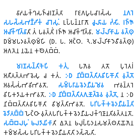
𑀯𑀸𑀴𑀬𑀓𑁆𑀔𑀲𑀜𑁆𑀘𑀭𑀡𑀢𑁆𑀢𑀸 𑀭𑀸𑀚𑀕𑀳𑀽𑀧𑀘𑀸𑀭𑀲𑁆𑀲
𑀦𑀕𑀭𑁂
𑀲𑀳𑀲𑁆𑀲𑀪𑀡𑁆𑀟𑀺𑀓𑀁 𑀘𑀸𑀭𑁂𑀲𑀼𑀁
. 𑀉𑀧𑁆𑀧𑀦𑁆𑀦𑀭𑀸𑀕𑁄
𑀘𑀽𑀴𑀸𑀬 𑀟𑀁𑀲𑀺. 𑀭𑀜𑁆𑀜𑁄
𑀆𑀘𑀺𑀓𑁆𑀔𑀺𑀢𑁆𑀯𑀸
𑀢𑀺 𑀢𑀁 𑀧𑀯𑀢𑁆𑀢𑀺𑀁 𑀭𑀜𑁆𑀜𑁄 𑀆𑀘𑀺𑀓𑁆𑀔𑀺𑀢𑁆𑀯𑀸.
𑀫𑀮𑁆𑀮𑀺𑀓𑀸𑀬 𑀯𑀢𑁆𑀣𑀼
𑀥𑀫𑁆𑀫𑀧𑀤𑀯𑀢𑁆𑀣𑀼𑀫𑁆𑀳𑀺 (𑀥. 𑀧. 𑀅𑀝𑁆𑀞. 𑁨.𑀫𑀮𑁆𑀮𑀺𑀓𑀸𑀤𑁂𑀯𑀻𑀯𑀢𑁆𑀣𑀼)
𑀆𑀕𑀢𑁂𑀦 𑀦𑀬𑁂𑀦 𑀓𑀣𑁂𑀢𑀩𑁆𑀩𑀁.
𑀫𑀭𑀡𑀲𑀦𑁆𑀢𑀺𑀓𑁂𑀧𑀺 𑀓𑀢𑀁,
𑀧𑀕𑁂𑀯 𑀢𑀢𑁄 𑀧𑀼𑀭𑁂𑀢𑀭𑀁
𑀅𑀢𑀻𑀢𑀢𑁆𑀢𑀪𑀸𑀯𑁂𑀲𑀼 𑀘 𑀓𑀢𑀁.
𑀇𑀥 𑀦𑀺𑀩𑁆𑀩𑀢𑁆𑀢𑀺𑀢𑀯𑀺𑀧𑀸𑀓𑁄𑀢𑀺 𑀯𑀼𑀢𑁆𑀢𑁄
𑀅𑀯𑀲𑁆𑀲𑀁𑀪𑀸𑀯𑀺𑀪𑀸𑀯𑀢𑁄.
𑀲𑀫𑁆𑀧𑀭𑀸𑀬𑀯𑁂𑀤𑀦𑀻𑀬𑀫𑁂𑀯
𑀪𑀯𑀦𑁆𑀢𑀭𑁂
𑀯𑀺𑀧𑀸𑀓𑀤𑀸𑀬𑀓𑀪𑀸𑀯𑀢𑁄.
𑀇𑀥 𑀦𑀺𑀩𑁆𑀩𑀢𑁆𑀢𑀺𑀢𑀕𑀼𑀡𑁄𑀢𑁆𑀯𑁂𑀯 𑀯𑀼𑀢𑁆𑀢𑁄,
𑀦 𑀇𑀥
𑀦𑀺𑀩𑁆𑀩𑀢𑁆𑀢𑀺𑀢𑀯𑀺𑀧𑀸𑀓𑁄𑀢𑀺 𑀯𑀺𑀫𑀼𑀢𑁆𑀢𑀺𑀪𑀸𑀯𑀢𑁄.
𑀧𑀭𑀺𑀧𑀓𑁆𑀓𑀯𑁂𑀤𑀦𑀻𑀬𑀦𑁆𑀢𑀺
𑀯𑁂𑀤𑀺𑀢𑀩𑁆𑀩𑀁
𑀳𑁂𑀝𑁆𑀞𑀸 𑀯𑀼𑀢𑁆𑀢𑀧𑀭𑀺𑀧𑀓𑁆𑀓𑀯𑁂𑀤𑀦𑀻𑀬𑀮𑀓𑁆𑀔𑀡𑀸𑀦𑀢𑀺𑀯𑀢𑁆𑀢𑀦𑀢𑁄.
𑀲𑀩𑁆𑀩𑀮𑀳𑀼𑀁 𑀨𑀮𑀤𑀸𑀬𑀺𑀓𑀸
𑀢𑀺 𑀏𑀢𑁂𑀦 𑀨𑀮𑀼𑀧𑁆𑀧𑀸𑀤𑀦𑀲𑀫𑀢𑁆𑀣𑀢𑀸𑀬𑁄𑀕𑁂𑀦
𑀓𑀫𑁆𑀫𑀲𑁆𑀲 𑀧𑀭𑀺𑀧𑀓𑁆𑀓𑀯𑁂𑀤𑀦𑀻𑀬𑀢𑀸𑀢𑀺 𑀤𑀲𑁆𑀲𑁂𑀢𑀺.