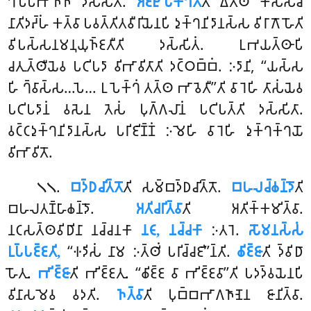
𑀔𑀺𑀧𑁆𑀧𑀸𑀪𑀺𑀜𑁆𑀜𑀸 𑀤𑀲𑁆𑀲𑀺𑀢𑀸.
𑀅𑀚𑁆𑀛𑀼𑀧𑁂𑀓𑁆𑀔𑀢𑁄
𑀢𑀺 𑀏𑀢𑁆𑀣 𑀓𑀲𑁆𑀲𑀘𑀺
𑀦𑀸𑀢𑀺𑀤𑀴𑁆𑀳𑀁 𑀓𑀢𑁆𑀯𑀸 𑀧𑀯𑀢𑁆𑀢𑀺𑀢𑀯𑀻𑀭𑀺𑀬𑁂𑀦𑀧𑀺 𑀤𑀼𑀓𑁆𑀔𑀦𑀺𑀤𑀸𑀦𑀲𑁆𑀲 𑀯𑀺𑀭𑀸𑀕𑁄 𑀳𑁄𑀢𑀺
𑀯𑀺𑀧𑀲𑁆𑀲𑀦𑀫𑀦𑀼𑀬𑀼𑀜𑁆𑀚𑀢𑀻𑀢𑀺 𑀤𑀲𑁆𑀲𑀺𑀢𑀁. 𑀉𑀪𑀬𑀢𑁆𑀣𑀸𑀧𑀺
𑀘𑀢𑀼𑀢𑁆𑀣𑀻𑀬𑁂𑀯 𑀧𑀝𑀺𑀧𑀤𑀸 𑀯𑀺𑀪𑀸𑀯𑀺𑀢𑀸𑀢𑀺 𑀤𑀝𑁆𑀞𑀩𑁆𑀩𑀁. 𑀇𑀤𑀸𑀦𑀺, ‘‘𑀬𑀲𑁆𑀲
𑀳𑀺 𑀔𑁆𑀯𑀸𑀲𑁆𑀲…𑀧𑁂… 𑀉𑀧𑁂𑀓𑁆𑀔𑀁 𑀢𑀢𑁆𑀣 𑀪𑀸𑀯𑁂𑀢𑀻’’𑀢𑀺 𑀯𑀸𑀭𑁂𑀳𑀺 𑀢𑀸𑀲𑀁𑀬𑁂𑀯
𑀧𑀝𑀺𑀧𑀤𑀸𑀦𑀁 𑀯𑀲𑁂𑀦 𑀢𑁂𑀲𑀁 𑀧𑀼𑀕𑁆𑀕𑀮𑀸𑀦𑀁 𑀧𑀝𑀺𑀧𑀢𑁆𑀢𑀺 𑀤𑀲𑁆𑀲𑀺𑀢𑀸.
𑀯𑀝𑁆𑀝𑀤𑀼𑀓𑁆𑀔𑀦𑀺𑀤𑀸𑀦𑀲𑁆𑀲 𑀧𑀭𑀺𑀚𑀺𑀡𑁆𑀡𑀁 𑀇𑀫𑁂𑀳𑀺 𑀯𑀸𑀭𑁂𑀳𑀺 𑀤𑀼𑀓𑁆𑀔𑀓𑁆𑀔𑀬𑁄
𑀯𑀺𑀪𑀸𑀯𑀺𑀢𑁄.
.
𑀩𑀤𑁆𑀥𑀘𑀺𑀢𑁆𑀢𑁄
𑀢𑀺 𑀲𑀫𑁆𑀩𑀤𑁆𑀥𑀘𑀺𑀢𑁆𑀢𑁄.
𑀩𑀳𑀮𑀘𑁆𑀙𑀦𑁆𑀤𑁄
𑀢𑀺
𑁧𑁧
𑀩𑀳𑀮𑀢𑀡𑁆𑀳𑀸𑀙𑀦𑁆𑀤𑁄.
𑀅𑀢𑀺𑀘𑀭𑀺𑀢𑁆𑀯𑀸
𑀢𑀺 𑀅𑀢𑀺𑀓𑁆𑀓𑀫𑀺𑀢𑁆𑀯𑀸.
𑀦𑀝𑀲𑀢𑁆𑀣𑀯𑀺𑀥𑀺𑀦𑀸 𑀦𑀘𑁆𑀘𑀦𑀓𑀸
𑀦𑀝𑀸, 𑀦𑀘𑁆𑀘𑀓𑀸
𑀇𑀢𑀭𑁂.
𑀲𑁄𑀫𑀦𑀲𑁆𑀲𑀁
𑀉𑀧𑁆𑀧𑀚𑁆𑀚𑀢𑀺,
‘‘𑀈𑀤𑀺𑀲𑀁 𑀦𑀸𑀫 𑀇𑀢𑁆𑀣𑀺𑀁 𑀧𑀭𑀺𑀘𑁆𑀘𑀚𑀺’’𑀦𑁆𑀢𑀺.
𑀙𑀺𑀚𑁆𑀚𑀸
𑀢𑀺 𑀤𑁆𑀯𑀺𑀥𑀸
𑀳𑁄𑀢𑀼.
𑀪𑀺𑀚𑁆𑀚𑀸
𑀢𑀺 𑀪𑀺𑀚𑁆𑀚𑀢𑀼. ‘‘𑀙𑀺𑀚𑁆𑀚 𑀯𑀸 𑀪𑀺𑀚𑁆𑀚𑀯𑀸’’𑀢𑀺 𑀧𑀤𑀤𑁆𑀯𑀬𑁂𑀦𑀧𑀺
𑀯𑀺𑀦𑀸𑀲𑀫𑁂𑀯 𑀯𑀤𑀢𑀺.
𑀜𑀢𑁆𑀯𑀸
𑀢𑀺 𑀧𑀼𑀩𑁆𑀩𑀪𑀸𑀕𑀜𑀸𑀡𑁂𑀦 𑀚𑀸𑀦𑀺𑀢𑁆𑀯𑀸.