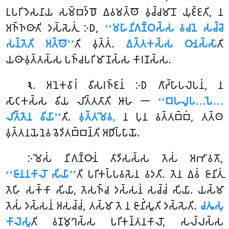
𑀉𑀧𑀭𑀺𑀤𑁂𑀲𑀦𑀸𑀬 𑀲𑀫𑁆𑀩𑀤𑁆𑀥𑁄 𑀏𑀯𑀫𑀢𑁆𑀣𑁄 𑀯𑀼𑀘𑁆𑀘𑀫𑀸𑀦𑁄 𑀬𑀼𑀚𑁆𑀚𑀢𑀺, 𑀦
𑀅𑀜𑁆𑀜𑀣𑀸𑀢𑀺 𑀤𑀲𑁆𑀲𑁂𑀢𑀼𑀁 𑀇𑀥,
‘‘𑀫𑀳𑀸𑀦𑀺𑀕𑀡𑁆𑀞𑀲𑁆𑀲 𑀯𑀘𑀦𑁂 𑀲𑀘𑁆𑀘𑁂
𑀲𑀦𑁆𑀢𑁂𑀢𑀺 𑀅𑀢𑁆𑀣𑁄’’
𑀢𑀺 𑀯𑀼𑀢𑁆𑀢𑀁.
𑀏𑀢𑁆𑀢𑀓𑀲𑁆𑀲 𑀞𑀸𑀦𑀲𑁆𑀲𑀸
𑀢𑀺
𑀬𑀣𑀸𑀯𑀼𑀢𑁆𑀢𑀲𑁆𑀲 𑀧𑀜𑁆𑀘𑀧𑀭𑀺𑀫𑀸𑀡𑀲𑁆𑀲 𑀓𑀸𑀭𑀡𑀲𑁆𑀲.
. 𑀅𑀦𑁂𑀓𑀯𑀸𑀭𑀁 𑀯𑀺𑀲𑀭𑀜𑁆𑀚𑀦𑀁 𑀇𑀥 𑀕𑀸𑀴𑁆𑀳𑀸𑀧𑀮𑁂𑀧𑀦𑀁, 𑀦
𑁩
𑀲𑀸𑀝𑀓𑀲𑁆𑀲 𑀯𑀺𑀬 𑀮𑀺𑀢𑁆𑀢𑀢𑀸𑀢𑀺 𑀆𑀳 𑁋
‘‘𑀩𑀳𑀮𑀽𑀧…𑀧𑁂…
𑀮𑀺𑀢𑁆𑀢𑁂𑀦 𑀯𑀺𑀬𑀸’’
𑀢𑀺.
𑀯𑀼𑀢𑁆𑀢𑀫𑁂𑀯,
𑀦 𑀧𑀼𑀦 𑀯𑀢𑁆𑀢𑀩𑁆𑀩𑀁, 𑀢𑀢𑁆𑀣
𑀯𑀼𑀢𑁆𑀢𑀦𑀬𑁂𑀦𑁂𑀯 𑀯𑁂𑀤𑀺𑀢𑀩𑁆𑀩𑀦𑁆𑀢𑀺 𑀅𑀥𑀺𑀧𑁆𑀧𑀸𑀬𑁄.
𑀇𑀫𑁂𑀲𑀁 𑀦𑀺𑀕𑀡𑁆𑀞𑀸𑀦𑀁 𑀢𑀸𑀤𑀺𑀲𑀲𑁆𑀲 𑀢𑁂𑀲𑀁 𑀅𑀪𑀸𑀯𑀢𑁄,
‘‘𑀚𑀸𑀦𑀦𑀓𑀸𑀮𑁄 𑀲𑀺𑀬𑀸’’
𑀢𑀺 𑀧𑀭𑀺𑀓𑀧𑁆𑀧𑀯𑀲𑁂𑀦 𑀯𑀤𑀢𑀺. 𑀢𑁂𑀦 𑀏𑀯𑀁 𑀚𑀸𑀦𑀺𑀢𑀼𑀁
𑀢𑁂𑀳𑀺 𑀲𑀓𑁆𑀓𑀸 𑀲𑀺𑀬𑀸, 𑀢𑁂𑀲𑀜𑁆𑀘 𑀤𑀲𑁆𑀲𑀦𑀁 𑀲𑀘𑁆𑀘𑀁 𑀲𑀺𑀬𑀸. 𑀬𑀲𑁆𑀫𑀸
𑀢𑁂𑀲𑀁 𑀤𑀲𑁆𑀲𑀦𑀁 𑀅𑀲𑀘𑁆𑀘𑀁, 𑀢𑀲𑁆𑀫𑀸 𑀢𑁂 𑀦 𑀚𑀸𑀦𑀺𑀁𑀲𑀽𑀢𑀺 𑀤𑀲𑁆𑀲𑁂𑀢𑀺.
𑀘𑀢𑀽𑀲𑀼
𑀓𑀸𑀮𑁂𑀲𑀽
𑀢𑀺 𑀯𑀡𑀫𑀼𑀔𑀲𑁆𑀲 𑀧𑀭𑀺𑀓𑀦𑁆𑀢𑀦𑀓𑀸𑀮𑁄, 𑀲𑀮𑁆𑀮𑀲𑁆𑀲