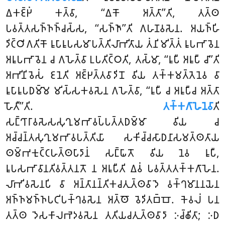
𑀏𑀓𑀚𑁆𑀛𑀁 𑀓𑀢𑁆𑀯𑀸, ‘‘𑀏𑀓𑁄 𑀅𑀢𑁆𑀢𑀸’’𑀢𑀺, 𑀢𑀢𑁆𑀣
𑀧𑀯𑀢𑁆𑀢𑀲𑀜𑁆𑀜𑀜𑁆𑀘𑀲𑁆𑀲, ‘‘𑀲𑀜𑁆𑀜𑀸’’𑀢𑀺 𑀕𑀳𑀡𑀯𑀲𑁂𑀦. 𑀅𑀬𑀜𑁆𑀳𑀺
𑀤𑀺𑀝𑁆𑀞𑀺𑀕𑀢𑀺𑀓𑁄 𑀭𑀽𑀧𑀸𑀭𑀽𑀧𑀲𑀫𑀸𑀧𑀢𑁆𑀢𑀺𑀮𑀸𑀪𑀺𑀢𑀸𑀬 𑀢𑀁𑀦𑀺𑀫𑀺𑀢𑁆𑀢𑀁 𑀭𑀽𑀧𑀪𑀸𑀯𑁂𑀦
𑀅𑀭𑀽𑀧𑀪𑀸𑀯𑁂𑀦 𑀘 𑀕𑀳𑁂𑀢𑁆𑀯𑀸 𑀉𑀧𑀢𑀺𑀝𑁆𑀞𑀢𑀺, 𑀢𑀲𑁆𑀫𑀸, ‘‘𑀭𑀽𑀧𑀻 𑀅𑀭𑀽𑀧𑀻 𑀘𑀸’’𑀢𑀺
𑀅𑀪𑀺𑀦𑀺𑀯𑁂𑀲𑀁 𑀚𑀦𑁂𑀢𑀺 𑀅𑀚𑁆𑀛𑀢𑁆𑀢𑀯𑀸𑀤𑀺𑀦𑁄 𑀯𑀺𑀬 𑀢𑀓𑁆𑀓𑀫𑀢𑁆𑀢𑁂𑀦𑁂𑀯 𑀯𑀸
𑀭𑀽𑀧𑀸𑀭𑀽𑀧𑀥𑀫𑁆𑀫𑁂 𑀫𑀺𑀲𑁆𑀲𑀓𑀯𑀲𑁂𑀦 𑀕𑀳𑁂𑀢𑁆𑀯𑀸, ‘‘𑀭𑀽𑀧𑀻 𑀘 𑀅𑀭𑀽𑀧𑀻𑀘 𑀅𑀢𑁆𑀢𑀸
𑀳𑁄𑀢𑀻’’𑀢𑀺.
𑀢𑀓𑁆𑀓𑀕𑀸𑀳𑁂𑀦𑁂𑀯𑀸
𑀢𑀺
𑀲𑀗𑁆𑀔𑀸𑀭𑀸𑀯𑀲𑁂𑀲𑀲𑀼𑀔𑀼𑀫𑀪𑀸𑀯𑀧𑁆𑀧𑀢𑁆𑀢𑀥𑀫𑁆𑀫𑀸 𑀯𑀺𑀬 𑀘
𑀅𑀘𑁆𑀘𑀦𑁆𑀢𑀲𑀼𑀔𑀼𑀫𑀪𑀸𑀯𑀧𑀢𑁆𑀢𑀺𑀬𑀸 𑀲𑀓𑀺𑀘𑁆𑀘𑀲𑀸𑀥𑀦𑀸𑀲𑀫𑀢𑁆𑀣𑀢𑀸𑀬
𑀣𑀫𑁆𑀪𑀓𑀼𑀝𑁆𑀝𑀳𑀢𑁆𑀣𑀧𑀸𑀤𑀸𑀦𑀁 𑀲𑀗𑁆𑀖𑀸𑀢𑁄 𑀯𑀺𑀬 𑀦𑁂𑀯 𑀭𑀽𑀧𑀻,
𑀭𑀽𑀧𑀲𑀪𑀸𑀯𑀸𑀦𑀢𑀺𑀯𑀢𑁆𑀢𑀦𑀢𑁄 𑀦 𑀅𑀭𑀽𑀧𑀻𑀢𑀺 𑀏𑀯𑀁 𑀧𑀯𑀢𑁆𑀢𑀢𑀓𑁆𑀓𑀕𑀸𑀳𑁂𑀦.
𑀮𑀸𑀪𑀺𑀯𑀲𑁂𑀦𑀧𑀺 𑀯𑀸 𑀅𑀦𑁆𑀢𑀸𑀦𑀦𑁆𑀢𑀺𑀓𑀘𑀢𑀼𑀢𑁆𑀣𑀯𑀸𑀤𑁂 𑀯𑀓𑁆𑀔𑀫𑀸𑀦𑀦𑀬𑁂𑀦
𑀅𑀜𑁆𑀜𑀫𑀜𑁆𑀜𑀧𑀝𑀺𑀧𑀓𑁆𑀔𑀯𑀲𑁂𑀦 𑀅𑀢𑁆𑀣𑁄 𑀯𑁂𑀤𑀺𑀢𑀩𑁆𑀩𑁄. 𑀓𑁂𑀯𑀮𑀁 𑀧𑀦
𑀢𑀢𑁆𑀣 𑀤𑁂𑀲𑀓𑀸𑀮𑀪𑁂𑀤𑀯𑀲𑁂𑀦 𑀢𑀢𑀺𑀬𑀘𑀢𑀼𑀢𑁆𑀣𑀯𑀸𑀤𑀸 𑀇𑀘𑁆𑀙𑀺𑀢𑀸; 𑀇𑀥