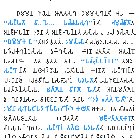
𑀥𑀫𑁆𑀫𑁂𑀦 𑀜𑀸𑀬𑁂𑀦 𑀆𑀕𑀢𑀲𑀼𑀔𑀁 𑀥𑀫𑁆𑀫𑀲𑀼𑀔𑀦𑁆𑀢𑀺 𑀆𑀳 𑁋
‘‘𑀲𑀗𑁆𑀖𑀢𑁄 𑀯𑀸…𑀧𑁂… 𑀧𑀘𑁆𑀘𑀬𑀲𑀼𑀔’’
𑀦𑁆𑀢𑀺.
𑀅𑀫𑀼𑀘𑁆𑀙𑀺𑀢𑁄
𑀢𑀺
𑀅𑀦𑀚𑁆𑀛𑀸𑀧𑀦𑁆𑀦𑁄. 𑀇𑀤𑀸𑀦𑀺 𑀢𑀁 𑀅𑀦𑀚𑁆𑀛𑀸𑀧𑀦𑁆𑀦𑀢𑀁 𑀢𑀲𑁆𑀲 𑀘 𑀨𑀮𑀁 𑀤𑀲𑁆𑀲𑁂𑀢𑀼𑀁
‘‘𑀥𑀫𑁆𑀫𑀺𑀓𑀁 𑀳𑀻’’
𑀢𑀺𑀆𑀤𑀺 𑀯𑀼𑀢𑁆𑀢𑀁.
𑀇𑀫𑀲𑁆𑀲𑀸
𑀢𑀺 𑀲𑀫𑀼𑀤𑀬𑀲𑁆𑀲. 𑀲𑁄 𑀳𑀺
𑀧𑀜𑁆𑀘𑀓𑁆𑀔𑀦𑁆𑀥𑀲𑁆𑀲 𑀤𑀼𑀓𑁆𑀔𑀲𑁆𑀲 𑀓𑀸𑀭𑀡𑀪𑀽𑀢𑀢𑁆𑀢𑀸 𑀆𑀲𑀦𑁆𑀦𑁄
𑀧𑀘𑁆𑀘𑀓𑁆𑀔𑁄 𑀓𑀢𑁆𑀯𑀸 𑀯𑀼𑀢𑁆𑀢𑁄. 𑀢𑁂𑀦𑀸𑀳
‘‘𑀧𑀘𑁆𑀘𑀼𑀧𑁆𑀧𑀦𑁆𑀦𑀸𑀦’’
𑀦𑁆𑀢𑀺𑀆𑀤𑀺.
𑀲𑀗𑁆𑀔𑀸𑀭
𑀦𑁆𑀢𑀺 𑀬𑀣𑀸𑀭𑀤𑁆𑀥𑀸𑀬 𑀲𑀸𑀢𑀺𑀲𑀬𑀁 𑀓𑀭𑀡𑀢𑁄 𑀲𑀗𑁆𑀔𑀸𑀭𑀦𑁆𑀢𑀺
𑀮𑀤𑁆𑀥𑀦𑀸𑀫𑀁 𑀩𑀮𑀯𑀯𑀻𑀭𑀺𑀬𑀁 𑀉𑀲𑁆𑀲𑁄𑀴𑁆𑀳𑀺𑀁.
𑀧𑀤𑀳𑀢𑁄
𑀢𑀺 𑀧𑀬𑀼𑀜𑁆𑀚𑀦𑁆𑀢𑀲𑁆𑀲
𑀧𑀯𑀢𑁆𑀢𑁂𑀦𑁆𑀢𑀲𑁆𑀲.
𑀫𑀕𑁆𑀕𑁂𑀦 𑀯𑀺𑀭𑀸𑀕𑁄 𑀳𑁄𑀢𑀻
𑀢𑀺 𑀅𑀭𑀺𑀬𑀫𑀕𑁆𑀕𑁂𑀦
𑀤𑀼𑀓𑁆𑀔𑀦𑀺𑀤𑀸𑀦𑀲𑁆𑀲 𑀯𑀺𑀭𑀚𑁆𑀚𑀦𑀸
𑀳𑁄𑀢𑀺. 𑀢𑁂𑀦𑀸𑀳
‘‘𑀇𑀤𑀁 𑀯𑀼𑀢𑁆𑀢𑀁 𑀳𑁄𑀢𑀻’’
𑀢𑀺.
𑀇𑀫𑀺𑀦𑀸 𑀲𑀼𑀔𑀸𑀧𑀝𑀺𑀧𑀤𑀸 𑀔𑀺𑀧𑁆𑀧𑀸𑀪𑀺𑀜𑁆𑀜𑀸 𑀓𑀣𑀺𑀢𑀸
𑀅𑀓𑀲𑀺𑀭𑁂𑀦𑁂𑀯 𑀲𑀻𑀖𑀢𑀭𑀁
𑀫𑀕𑁆𑀕𑀧𑀚𑀸𑀦𑀢𑀸𑀬 𑀩𑁄𑀥𑀺𑀢𑀢𑁆𑀢𑀸.
𑀫𑀚𑁆𑀛𑀢𑁆𑀢𑀢𑀸𑀓𑀸𑀭𑁄
𑀢𑀺
𑀯𑀻𑀭𑀺𑀬𑀽𑀧𑁂𑀓𑁆𑀔𑀫𑀸𑀳.
𑀲𑀗𑁆𑀔𑀸𑀭𑀁 𑀢𑀢𑁆𑀣 𑀧𑀤𑀳𑀢𑀻
𑀢𑀺 𑀧𑀥𑀸𑀦𑀲𑀗𑁆𑀔𑀸𑀭𑀁
𑀢𑀢𑁆𑀣 𑀤𑀼𑀓𑁆𑀔𑀦𑀺𑀤𑀸𑀦𑀲𑁆𑀲 𑀯𑀺𑀭𑀚𑁆𑀚𑀦𑀦𑀺𑀫𑀺𑀢𑁆𑀢𑀁 𑀯𑀺𑀭𑀚𑁆𑀚𑀦𑀢𑁆𑀣𑀁 𑀧𑀤𑀳𑀢𑀺.