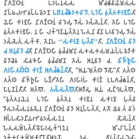
𑀦𑀺𑀕𑀡𑁆𑀞𑀸𑀦𑀁 𑀧𑀤𑀳𑀦𑀲𑁆𑀲 𑀫𑀺𑀘𑁆𑀙𑀸𑀯𑀸𑀬𑀸𑀫𑀲𑁆𑀲
𑀦𑀺𑀧𑁆𑀨𑀮𑀪𑀸𑀯𑀧𑁆𑀧𑀯𑁂𑀤𑀦𑁄
𑀧𑀥𑀸𑀦𑀘𑁆𑀙𑁂𑀤𑀓𑀯𑀸𑀤𑁄. 𑀧𑀭𑁂𑀳𑀺 𑀯𑀼𑀢𑁆𑀢𑀓𑀸𑀭𑀡𑁂𑀳𑀻
𑀢𑀺
𑀬𑁂𑀳𑀺 𑀓𑀸𑀭𑀡𑁂𑀳𑀺 𑀦𑀺𑀕𑀡𑁆𑀞𑀸𑀦𑀁 𑀯𑀸𑀤𑁂𑀲𑀼 𑀤𑁄𑀲𑀁 𑀤𑀲𑁆𑀲𑁂𑀦𑁆𑀢𑀺. 𑀢𑁂𑀳𑀺 𑀧𑀭𑁂𑀳𑀺
𑀯𑀼𑀢𑁆𑀢𑀓𑀸𑀭𑀡𑁂𑀳𑀺. 𑀦 𑀳𑀺 𑀮𑀓𑁆𑀔𑀡𑀬𑀼𑀢𑁆𑀢𑁂𑀦 𑀳𑁂𑀢𑀼𑀦𑀸 𑀯𑀺𑀦𑀸 𑀧𑀭𑀯𑀸𑀤𑁂𑀲𑀼 𑀤𑁄𑀲𑀁
𑀤𑀲𑁆𑀲𑁂𑀢𑀼𑀁 𑀲𑀓𑁆𑀓𑀸. 𑀢𑁂𑀦𑀸𑀳
‘‘𑀲𑀓𑀸𑀭𑀡𑀸 𑀳𑀼𑀢𑁆𑀯𑀸’’
𑀢𑀺.
𑀦𑀺𑀕𑀡𑁆𑀞𑀸𑀦𑀁 𑀯𑀸𑀤𑀸
𑀘 𑀅𑀦𑀼𑀯𑀸𑀤𑀸 𑀘𑀸
𑀢𑀺 𑀦𑀺𑀕𑀡𑁆𑀞𑁂𑀳𑀺 𑀯𑀼𑀘𑁆𑀘𑀫𑀸𑀦𑀸 𑀲𑀓𑀲𑀓𑀲𑀫𑀬𑀧𑁆𑀧𑀯𑁂𑀤𑀺𑀓𑀸
𑀯𑀸𑀤𑀸𑀘𑁂𑀯 𑀲𑀸𑀯𑀓𑁂𑀳𑀺 𑀯𑀼𑀘𑁆𑀘𑀫𑀸𑀦𑀸 𑀢𑁂𑀲𑀁 𑀅𑀦𑀼𑀯𑀸𑀤𑀸 𑀘.
𑀯𑀺𑀜𑁆𑀜𑀽𑀳𑀺
𑀕𑀭𑀳𑀺𑀢𑀩𑁆𑀩𑀁 𑀓𑀸𑀭𑀡𑀁 𑀆𑀕𑀘𑁆𑀙𑀦𑁆𑀢𑀻
𑀢𑀺, ‘‘𑀅𑀬𑀫𑁂𑀢𑁆𑀣 𑀤𑁄𑀲𑁄’’𑀢𑀺 𑀢𑀢𑁆𑀣
𑀢𑀢𑁆𑀣 𑀯𑀺𑀜𑁆𑀜𑀽𑀳𑀺 𑀧𑀡𑁆𑀟𑀺𑀢𑁂𑀳𑀺 𑀕𑀭𑀳𑀸𑀭𑀳𑀁 𑀓𑀸𑀭𑀡𑀁 𑀉𑀧𑀕𑀘𑁆𑀙𑀦𑁆𑀢𑀺,
𑀧𑀸𑀧𑀼𑀡𑀦𑁆𑀢𑀻𑀢𑀺 𑀅𑀢𑁆𑀣𑁄.
𑀢𑀲𑁆𑀲𑀢𑁆𑀣𑁄
𑀢𑀺𑀆𑀤𑀻𑀲𑀼 𑀅𑀬𑀁 𑀲𑀗𑁆𑀔𑁂𑀧𑀢𑁆𑀣𑁄
,
‘‘𑀯𑀼𑀢𑁆𑀢𑀦𑀬𑁂𑀦 𑀧𑀭𑁂𑀳𑀺 𑀯𑀼𑀢𑁆𑀢𑁂𑀦 𑀓𑀸𑀭𑀡𑁂𑀦 𑀲𑀓𑀸𑀭𑀡𑀸 𑀳𑀼𑀢𑁆𑀯𑀸
𑀤𑁄𑀲𑀤𑀲𑁆𑀲𑀦𑀯𑀲𑁂𑀦 𑀦𑀺𑀕𑀡𑁆𑀞𑀸𑀦𑀁 𑀯𑀸𑀤𑀸 𑀅𑀦𑀼𑀧𑁆𑀧𑀢𑁆𑀢𑀸, 𑀢𑀢𑁄 𑀏𑀯 𑀢𑀁 𑀯𑀸𑀤𑀁
𑀅𑀧𑁆𑀧𑀲𑀸𑀤𑀦𑀻𑀬𑀪𑀸𑀯𑀤𑀲𑁆𑀲𑀦𑁂𑀦 𑀲𑁄𑀲𑁂𑀦𑁆𑀢𑀸
𑀳𑁂𑀢𑀼𑀲𑀫𑁆𑀧𑀢𑁆𑀢𑀺𑀯𑁄𑀳𑀸𑀭𑀲𑀼𑀓𑁆𑀔𑀦𑁂𑀦 𑀫𑀺𑀮𑀸𑀧𑁂𑀦𑁆𑀢𑀸
𑀤𑀼𑀓𑁆𑀓𑀝𑀓𑀫𑁆𑀫𑀓𑀸𑀭𑀺𑀦𑁄𑀢𑀺𑀆𑀤𑀬𑁄 𑀤𑀲 𑀕𑀸𑀭𑀬𑁆𑀳𑀸𑀧𑀤𑁂𑀲𑀸