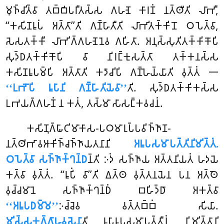
𑀫𑀼𑀜𑁆𑀘𑀺𑀢𑁆𑀯𑀸 𑀢𑀩𑁆𑀩𑀺𑀧𑀭𑀻𑀢𑀲𑁆𑀲 𑀕𑀳𑀡𑁂 𑀓𑀸𑀭𑀡𑀁 𑀦𑀢𑁆𑀣𑀻𑀢𑀺 𑀮𑀸𑀪𑀻,
‘‘𑀓𑀲𑀺𑀡𑀭𑀽𑀧𑀁 𑀅𑀢𑁆𑀢𑀸’’𑀢𑀺 𑀕𑀡𑁆𑀳𑀸𑀢𑀻𑀢𑀺 𑀮𑀸𑀪𑀺𑀢𑀓𑁆𑀓𑀺𑀦𑁄 𑀞𑀧𑁂𑀢𑁆𑀯𑀸,
𑀲𑁂𑀲𑀢𑀓𑁆𑀓𑀻 𑀮𑀸𑀪𑀺𑀕𑁆𑀕𑀳𑀡𑁂𑀦𑁂𑀯 𑀕𑀳𑀺𑀢𑀸. 𑀅𑀦𑀼𑀲𑁆𑀲𑀼𑀢𑀺𑀢𑀓𑁆𑀓𑀺𑀓𑁄𑀧𑀺
𑀲𑀼𑀤𑁆𑀥𑀢𑀓𑁆𑀓𑀺𑀓𑁄𑀧𑀺 𑀯𑀸 𑀦𑀺𑀭𑀗𑁆𑀓𑀼𑀲𑀢𑁆𑀢𑀸 𑀢𑀓𑁆𑀓𑀦𑀲𑁆𑀲
𑀓𑀲𑀺𑀡𑀭𑀽𑀧𑀫𑁆𑀧𑀺 𑀅𑀢𑁆𑀢𑀸𑀢𑀺 𑀓𑀤𑀸𑀘𑀺𑀧𑀺 𑀕𑀡𑁆𑀳𑁂𑀬𑁆𑀬𑀸𑀢𑀺 𑀯𑀼𑀢𑁆𑀢𑀁 𑁋
‘‘𑀉𑀪𑁄𑀧𑀺 𑀭𑀽𑀧𑀸𑀦𑀺 𑀕𑀡𑁆𑀳𑀸𑀢𑀺𑀬𑁂𑀯𑀸’’
𑀢𑀺. 𑀲𑀼𑀤𑁆𑀥𑀢𑀓𑁆𑀓𑀺𑀓𑀲𑁆𑀲
𑀉𑀪𑀬𑀕𑁆𑀕𑀳𑀡𑀁 𑀦 𑀓𑀢𑀁, 𑀢𑀲𑁆𑀫𑀸 𑀲𑀸𑀲𑀗𑁆𑀓𑀯𑀘𑀦𑀁.
𑀓𑀲𑀺𑀡𑀼𑀕𑁆𑀖𑀸𑀝𑀺𑀫𑀸𑀓𑀸𑀲-𑀧𑀞𑀫𑀸𑀭𑀼𑀧𑁆𑀧𑀯𑀺𑀜𑁆𑀜𑀸𑀡-
𑀦𑀢𑁆𑀣𑀺𑀪𑀸𑀯𑀆𑀓𑀺𑀜𑁆𑀘𑀜𑁆𑀜𑀸𑀬𑀢𑀦𑀸𑀦𑀺
𑀅𑀭𑀽𑀧𑀲𑀫𑀸𑀧𑀢𑁆𑀢𑀺𑀦𑀺𑀫𑀺𑀢𑁆𑀢𑀁.
𑀞𑀧𑁂𑀢𑁆𑀯𑀸 𑀲𑀜𑁆𑀜𑀸𑀓𑁆𑀔𑀦𑁆𑀥
𑀦𑁆𑀢𑀺 𑀇𑀤𑀁 𑀲𑀜𑁆𑀜𑀸𑀬 𑀅𑀢𑁆𑀢𑀦𑀺𑀬𑀢𑀁 𑀳𑀤𑀬𑁂
𑀓𑀢𑁆𑀯𑀸 𑀯𑀼𑀢𑁆𑀢𑀁. ‘‘𑀭𑀽𑀧𑀺𑀁 𑀯𑀸’’𑀢𑀺 𑀏𑀢𑁆𑀣 𑀯𑀼𑀢𑁆𑀢𑀦𑀬𑁂𑀦 𑀧𑀦 𑀅𑀢𑁆𑀣𑁂
𑀯𑀼𑀘𑁆𑀘𑀫𑀸𑀦𑁂 𑀲𑀜𑁆𑀜𑀸𑀓𑁆𑀔𑀦𑁆𑀥𑀁 𑀩𑀳𑀺𑀤𑁆𑀥𑀸 𑀅𑀓𑀢𑁆𑀯𑀸
‘‘𑀅𑀭𑀽𑀧𑀥𑀫𑁆𑀫𑁂’’
𑀇𑀘𑁆𑀘𑁂𑀯 𑀯𑀢𑁆𑀢𑀩𑁆𑀩𑀁 𑀲𑀺𑀬𑀸.
𑀫𑀺𑀲𑁆𑀲𑀓𑀕𑁆𑀕𑀸𑀳𑀯𑀲𑁂𑀦𑀸
𑀢𑀺 𑀭𑀽𑀧𑀸𑀭𑀽𑀧𑀲𑀫𑀸𑀧𑀢𑁆𑀢𑀻𑀦𑀁 𑀦𑀺𑀫𑀺𑀢𑁆𑀢𑀸𑀦𑀺