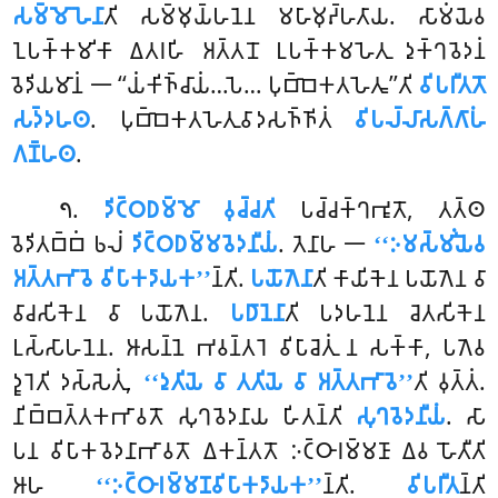
𑀲𑀫𑁆𑀫𑁄𑀳𑁂𑀦𑀸
𑀢𑀺 𑀲𑀫𑁆𑀫𑀼𑀬𑁆𑀳𑀦𑁂𑀦 𑀫𑀳𑀸𑀫𑀼𑀴𑁆𑀳𑀢𑀸𑀬. 𑀲𑀸𑀫𑀁𑀬𑁂𑀯
𑀑𑀧𑀓𑁆𑀓𑀫𑀺𑀓𑀸 𑀏𑀢𑀭𑀳𑀺 𑀅𑀢𑁆𑀢𑀦𑁄 𑀉𑀧𑀓𑁆𑀓𑀫𑀳𑁂𑀢𑀼 𑀤𑀼𑀓𑁆𑀔𑀯𑁂𑀤𑀦𑀁
𑀯𑁂𑀤𑀺𑀬𑀫𑀸𑀦𑀁 𑁋 ‘‘𑀬𑀁𑀓𑀺𑀜𑁆𑀘𑀸𑀬𑀁…𑀧𑁂… 𑀧𑀼𑀩𑁆𑀩𑁂𑀓𑀢𑀳𑁂𑀢𑀽’’𑀢𑀺
𑀯𑀺𑀧𑀭𑀻𑀢𑀢𑁄
𑀲𑀤𑁆𑀤𑀳𑀣
. 𑀧𑀼𑀩𑁆𑀩𑁂𑀓𑀢𑀳𑁂𑀢𑀼𑀯𑀸𑀤𑀲𑀜𑁆𑀜𑀺𑀢𑀁
𑀯𑀺𑀧𑀮𑁆𑀮𑀸𑀲𑀕𑁆𑀕𑀸𑀳𑀁
𑀕𑀡𑁆𑀳𑀣
.
.
𑀤𑀺𑀝𑁆𑀞𑀥𑀫𑁆𑀫𑁄 𑀯𑀼𑀘𑁆𑀘𑀢𑀺
𑀧𑀘𑁆𑀘𑀓𑁆𑀔𑀪𑀽𑀢𑁄, 𑀢𑀢𑁆𑀣
𑁭
𑀯𑁂𑀤𑀺𑀢𑀩𑁆𑀩𑀁 𑀨𑀮𑀁
𑀤𑀺𑀝𑁆𑀞𑀥𑀫𑁆𑀫𑀯𑁂𑀤𑀦𑀻𑀬𑀁
. 𑀢𑁂𑀦𑀸𑀳 𑁋
‘‘𑀇𑀫𑀲𑁆𑀫𑀺𑀁𑀬𑁂𑀯
𑀅𑀢𑁆𑀢𑀪𑀸𑀯𑁂 𑀯𑀺𑀧𑀸𑀓𑀤𑀸𑀬𑀓’’
𑀦𑁆𑀢𑀺.
𑀧𑀬𑁄𑀕𑁂𑀦𑀸
𑀢𑀺 𑀓𑀸𑀬𑀺𑀓𑁂𑀦 𑀧𑀬𑁄𑀕𑁂𑀦 𑀯𑀸
𑀯𑀸𑀘𑀲𑀺𑀓𑁂𑀦 𑀯𑀸 𑀧𑀬𑁄𑀕𑁂𑀦.
𑀧𑀥𑀸𑀦𑁂𑀦𑀸
𑀢𑀺 𑀧𑀤𑀳𑀦𑁂𑀦 𑀘𑁂𑀢𑀲𑀺𑀓𑁂𑀦
𑀉𑀲𑁆𑀲𑀸𑀳𑀦𑁂𑀦. 𑀆𑀲𑀦𑁆𑀦𑁂 𑀪𑀯𑀦𑁆𑀢𑀭𑁂 𑀯𑀺𑀧𑀸𑀘𑁂𑀢𑀼𑀁 𑀦 𑀲𑀓𑁆𑀓𑀸, 𑀧𑀕𑁂𑀯
𑀤𑀽𑀭𑁂𑀢𑀺 𑀤𑀲𑁆𑀲𑁂𑀢𑀼𑀁,
‘‘𑀤𑀼𑀢𑀺𑀬𑁂 𑀯𑀸 𑀢𑀢𑀺𑀬𑁂 𑀯𑀸 𑀅𑀢𑁆𑀢𑀪𑀸𑀯𑁂’’
𑀢𑀺 𑀯𑀼𑀢𑁆𑀢𑀁.
𑀦𑀺𑀩𑁆𑀩𑀢𑁆𑀢𑀓𑀪𑀸𑀯𑀢𑁄 𑀲𑀼𑀔𑀯𑁂𑀤𑀦𑀸𑀬 𑀳𑀺𑀢𑀦𑁆𑀢𑀺
𑀲𑀼𑀔𑀯𑁂𑀤𑀦𑀻𑀬𑀁
. 𑀲𑀸
𑀧𑀦 𑀯𑀺𑀧𑀸𑀓𑀯𑁂𑀤𑀦𑀸𑀪𑀸𑀯𑀢𑁄 𑀏𑀓𑀦𑁆𑀢𑀢𑁄 𑀇𑀝𑁆𑀞𑀸𑀭𑀫𑁆𑀫𑀡𑀸 𑀏𑀯 𑀳𑁄𑀢𑀻𑀢𑀺
𑀆𑀳
‘‘𑀇𑀝𑁆𑀞𑀸𑀭𑀫𑁆𑀫𑀡𑀯𑀺𑀧𑀸𑀓𑀤𑀸𑀬𑀓’’
𑀦𑁆𑀢𑀺.
𑀯𑀺𑀧𑀭𑀻𑀢
𑀦𑁆𑀢𑀺