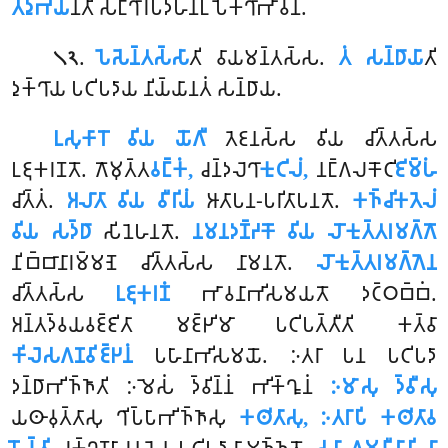
𑀢𑀤𑀼𑀪𑀬
𑀦𑁆𑀢𑀺 𑀲𑀗𑁆𑀔𑀸𑀭𑀧𑀤𑀳𑀦𑀉𑀧𑁂𑀓𑁆𑀔𑀸𑀪𑀸𑀯𑀦𑀁.
.
𑀧𑁂𑀲𑁂𑀦𑁆𑀢𑀲𑁆𑀲𑀸
𑀢𑀺 𑀯𑀸𑀬𑀫𑀦𑁆𑀢𑀲𑁆𑀲.
𑀢𑀁 𑀲𑀦𑁆𑀥𑀸𑀬𑀸
𑀢𑀺
𑁧𑁨
𑀤𑀼𑀓𑁆𑀔𑀸𑀬 𑀧𑀝𑀺𑀧𑀤𑀸𑀬 𑀦𑀺𑀬𑁆𑀬𑀸𑀦𑀢𑀁 𑀲𑀦𑁆𑀥𑀸𑀬.
𑀉𑀲𑀼𑀓𑀸𑀭𑁄 𑀯𑀺𑀬 𑀬𑁄𑀕𑀻
𑀢𑁂𑀚𑀦𑀲𑁆𑀲 𑀯𑀺𑀬 𑀘𑀺𑀢𑁆𑀢𑀲𑁆𑀲
𑀉𑀚𑀼𑀓𑀭𑀡𑀢𑁄. 𑀕𑁄𑀫𑀼𑀢𑁆𑀢
𑀯𑀗𑁆𑀓𑀁,
𑀘𑀦𑁆𑀤𑀮𑁂𑀔𑀸
𑀓𑀼𑀝𑀺𑀮𑀁,
𑀦𑀗𑁆𑀕𑀮𑀓𑁄𑀝𑀺
𑀚𑀺𑀫𑁆𑀳𑀁
𑀘𑀺𑀢𑁆𑀢𑀁.
𑀅𑀮𑀸𑀢𑀸 𑀯𑀺𑀬 𑀯𑀻𑀭𑀺𑀬𑀁
𑀆𑀢𑀸𑀧𑀦-𑀧𑀭𑀺𑀢𑀸𑀧𑀦𑀢𑁄.
𑀓𑀜𑁆𑀘𑀺𑀓𑀢𑁂𑀮𑀁
𑀯𑀺𑀬 𑀲𑀤𑁆𑀥𑀸
𑀲𑀺𑀦𑁂𑀳𑀦𑀢𑁄.
𑀦𑀫𑀦𑀤𑀡𑁆𑀟𑀓𑁄 𑀯𑀺𑀬 𑀮𑁄𑀓𑀼𑀢𑁆𑀢𑀭𑀫𑀕𑁆𑀕𑁄
𑀦𑀺𑀩𑁆𑀩𑀸𑀦𑀸𑀭𑀫𑁆𑀫𑀡𑁂 𑀘𑀺𑀢𑁆𑀢𑀲𑁆𑀲 𑀦𑀸𑀫𑀦𑀢𑁄.
𑀮𑁄𑀓𑀼𑀢𑁆𑀢𑀭𑀫𑀕𑁆𑀕𑁂𑀦
𑀘𑀺𑀢𑁆𑀢𑀲𑁆𑀲
𑀉𑀚𑀼𑀓𑀭𑀡𑀁
𑀪𑀸𑀯𑀦𑀸𑀪𑀺𑀲𑀫𑀬𑀢𑁄 𑀤𑀝𑁆𑀞𑀩𑁆𑀩𑀁.
𑀅𑀦𑁆𑀢𑀤𑁆𑀯𑀬𑀯𑀚𑁆𑀚𑀺𑀢𑀸 𑀫𑀚𑁆𑀛𑀺𑀫𑀸 𑀧𑀝𑀺𑀧𑀢𑁆𑀢𑀻𑀢𑀺 𑀓𑀢𑁆𑀯𑀸
𑀓𑀺𑀮𑁂𑀲𑀕𑀡𑀯𑀺𑀚𑁆𑀛𑀦𑀁
𑀧𑀳𑀸𑀦𑀸𑀪𑀺𑀲𑀫𑀬𑁄. 𑀇𑀢𑀭𑀸 𑀧𑀦 𑀧𑀝𑀺𑀧𑀤𑀸
𑀤𑀦𑁆𑀥𑀸𑀪𑀺𑀜𑁆𑀜𑀸𑀢𑀺 𑀇𑀫𑁂𑀲𑀁 𑀤𑁆𑀯𑀺𑀦𑁆𑀦𑀁 𑀪𑀺𑀓𑁆𑀔𑀽𑀦𑀁
𑀇𑀫𑀸𑀲𑀼 𑀤𑁆𑀯𑀻𑀲𑀼
𑀬𑀣𑀸𑀯𑀼𑀢𑁆𑀢𑀸𑀲𑀼 𑀔𑀺𑀧𑁆𑀧𑀸𑀪𑀺𑀜𑁆𑀜𑀸𑀲𑀼
𑀓𑀣𑀺𑀢𑀸𑀲𑀼, 𑀇𑀢𑀭𑀸𑀧𑀺 𑀓𑀣𑀺𑀢𑀸𑀯