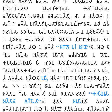
𑀅𑀲𑁆𑀲 𑀅𑀢𑁆𑀣𑀻𑀢𑀺 𑀭𑀽𑀧𑀻’’𑀢𑀺, 𑀅𑀣 𑀔𑁄 ‘‘𑀭𑀼𑀧𑁆𑀧𑀦𑀲𑀻𑀮𑁄 𑀭𑀽𑀧𑀻’’𑀢𑀺.
𑀭𑀼𑀧𑁆𑀧𑀦𑀜𑁆𑀘𑁂𑀢𑁆𑀣 𑀭𑀽𑀧𑀲𑀭𑀺𑀓𑁆𑀔𑀢𑀸𑀬 𑀓𑀲𑀺𑀡𑀭𑀽𑀧𑀲𑁆𑀲
𑀯𑀟𑁆𑀠𑀺𑀢𑀸𑀯𑀟𑁆𑀠𑀺𑀢𑀓𑀸𑀮𑀯𑀲𑁂𑀦 𑀯𑀺𑀲𑁂𑀲𑀸𑀧𑀢𑁆𑀢𑀺, 𑀲𑀸 𑀘 𑀦𑀢𑁆𑀣𑀻𑀢𑀺 𑀦
𑀲𑀓𑁆𑀓𑀸 𑀯𑀢𑁆𑀢𑀼𑀁 𑀧𑀭𑀺𑀢𑁆𑀢𑀯𑀺𑀧𑀼𑀮𑀢𑀸𑀤𑀺𑀯𑀺𑀲𑁂𑀲𑀲𑀩𑁆𑀪𑀸𑀯𑀢𑁄. 𑀬𑀤𑀺 𑀏𑀯𑀁
𑀇𑀫𑀲𑁆𑀲 𑀯𑀸𑀤𑀲𑁆𑀲 𑀲𑀲𑁆𑀲𑀢𑀤𑀺𑀝𑁆𑀞𑀺𑀲𑀗𑁆𑀕𑀳𑁄 𑀦 𑀬𑀼𑀚𑁆𑀚𑀢𑀻𑀢𑀺? 𑀦𑁄
𑀦 𑀬𑀼𑀚𑁆𑀚𑀢𑀺 𑀓𑀸𑀬𑀪𑁂𑀤𑀢𑁄 𑀉𑀤𑁆𑀥𑀁 𑀅𑀢𑁆𑀢𑀦𑁄 𑀦𑀺𑀩𑁆𑀩𑀺𑀓𑀸𑀭𑀢𑀸𑀬 𑀢𑁂𑀦
𑀅𑀥𑀺𑀧𑁆𑀧𑁂𑀢𑀢𑁆𑀢𑀸. 𑀢𑀣𑀸 𑀳𑀺 𑀯𑀼𑀢𑁆𑀢𑀁
‘‘𑀅𑀭𑁄𑀕𑁄 𑀧𑀭𑀁 𑀫𑀭𑀡𑀸’’
𑀢𑀺. 𑀅𑀣 𑀯𑀸
‘‘𑀭𑀽𑀧𑀁 𑀅𑀲𑁆𑀲 𑀅𑀢𑁆𑀣𑀻𑀢𑀺 𑀭𑀽𑀧𑀻’’𑀢𑀺 𑀯𑀼𑀘𑁆𑀘𑀫𑀸𑀦𑁂𑀧𑀺 𑀦 𑀤𑁄𑀲𑁄.
𑀓𑀧𑁆𑀧𑀦𑀸𑀲𑀺𑀤𑁆𑀥𑁂𑀦𑀧𑀺 𑀳𑀺 𑀪𑁂𑀤𑁂𑀦 𑀲𑀸𑀫𑀺𑀦𑀺𑀤𑁆𑀤𑁂𑀲𑀤𑀲𑁆𑀲𑀦𑀢𑁄 𑀬𑀣𑀸
‘‘𑀲𑀺𑀮𑀸𑀧𑀼𑀢𑁆𑀢𑀓𑀲𑁆𑀲 𑀲𑀭𑀻𑀭’’𑀦𑁆𑀢𑀺
. 𑀭𑀼𑀧𑁆𑀧𑀦𑀁 𑀯𑀸 𑀭𑀼𑀧𑁆𑀧𑀦𑀲𑀪𑀸𑀯𑁄 𑀭𑀽𑀧𑀁,
𑀢𑀁 𑀏𑀢𑀲𑁆𑀲 𑀅𑀢𑁆𑀣𑀻𑀢𑀺
𑀭𑀽𑀧𑀻,
𑀅𑀢𑁆𑀢𑀸 ‘‘𑀭𑀽𑀧𑀺𑀦𑁄 𑀥𑀫𑁆𑀫𑀸’’𑀢𑀺𑀆𑀤𑀻𑀲𑀼 (𑀥.
𑀲. 𑁧𑁧 𑀤𑀼𑀓𑀫𑀸𑀢𑀺𑀓𑀸) 𑀯𑀺𑀬. 𑀏𑀯𑀜𑁆𑀘 𑀓𑀢𑁆𑀯𑀸 𑀭𑀽𑀧𑀲𑀪𑀸𑀯𑀢𑁆𑀢𑀸
𑀅𑀢𑁆𑀢𑀦𑁄 ‘‘𑀭𑀽𑀧𑀁 𑀅𑀢𑁆𑀢𑀸’’𑀢𑀺 𑀯𑀘𑀦𑀁 𑀜𑀸𑀬𑀸𑀕𑀢𑀫𑁂𑀯𑀸𑀢𑀺
‘‘𑀓𑀲𑀺𑀡𑀭𑀽𑀧𑀁
𑀅𑀢𑁆𑀢𑀸𑀢𑀺 𑀕𑀡𑁆𑀳𑀸𑀢𑀻’’
𑀢𑀺 𑀯𑀼𑀢𑁆𑀢𑀁.
𑀅𑀭𑀽𑀧𑀺
𑀦𑁆𑀢𑀺 𑀏𑀢𑁆𑀢𑀸𑀧𑀺
𑀯𑀼𑀢𑁆𑀢𑀦𑀬𑀸𑀦𑀼𑀲𑀸𑀭𑁂𑀦 𑀬𑀣𑀸𑀭𑀳𑀁 𑀅𑀢𑁆𑀣𑁄 𑀯𑀢𑁆𑀢𑀩𑁆𑀩𑁄. 𑀲𑀦𑁆𑀢𑀲𑀼𑀔𑀼𑀫𑀁