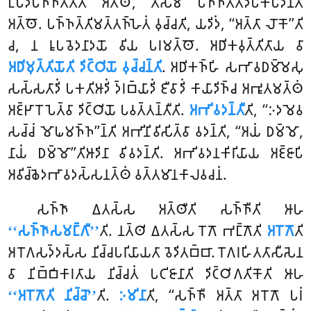
𑀉𑀧𑀸𑀤𑀸𑀧𑀜𑁆𑀜𑀢𑁆𑀢𑀻𑀢𑀺 𑀅𑀢𑁆𑀣𑁄, 𑀢𑀲𑁆𑀫𑀸 𑀧𑀜𑁆𑀜𑀢𑁆𑀢𑀺𑀤𑀻𑀧𑀓𑀧𑀤𑀸𑀦𑀻𑀢𑀺
𑀅𑀢𑁆𑀣𑁄. 𑀧𑀜𑁆𑀜𑀢𑁆𑀢𑀺𑀫𑀢𑁆𑀢𑀜𑁆𑀳𑁂𑀢𑀁 𑀯𑀼𑀘𑁆𑀘𑀢𑀺, 𑀬𑀤𑀺𑀤𑀁, ‘‘𑀅𑀢𑁆𑀢𑀸 𑀮𑁄𑀓𑁄’’𑀢𑀺
𑀘, 𑀦 𑀭𑀽𑀧𑀯𑁂𑀤𑀦𑀸𑀤𑀬𑁄 𑀯𑀺𑀬 𑀧𑀭𑀫𑀢𑁆𑀣𑁄. 𑀅𑀥𑀺𑀓𑀯𑀼𑀢𑁆𑀢𑀺𑀢𑀸𑀬 𑀯𑀸
𑀅𑀥𑀺𑀫𑀼𑀢𑁆𑀢𑀺𑀬𑁄𑀢𑀺 𑀤𑀺𑀝𑁆𑀞𑀺𑀬𑁄 𑀯𑀼𑀘𑁆𑀘𑀦𑁆𑀢𑀺
. 𑀅𑀥𑀺𑀓𑀜𑁆𑀳𑀺 𑀲𑀪𑀸𑀯𑀥𑀫𑁆𑀫𑁂𑀲𑀼
𑀲𑀲𑁆𑀲𑀢𑀸𑀤𑀺𑀁 𑀧𑀓𑀢𑀺𑀆𑀤𑀺𑀁 𑀤𑁆𑀭𑀩𑁆𑀬𑀸𑀤𑀺𑀁 𑀚𑀻𑀯𑀸𑀤𑀺𑀁 𑀓𑀸𑀬𑀸𑀤𑀺𑀜𑁆𑀘 𑀅𑀪𑀽𑀢𑀫𑀢𑁆𑀣𑀁
𑀅𑀚𑁆𑀛𑀸𑀭𑁄𑀧𑁂𑀢𑁆𑀯𑀸
𑀤𑀺𑀝𑁆𑀞𑀺𑀬𑁄 𑀧𑀯𑀢𑁆𑀢𑀦𑁆𑀢𑀻𑀢𑀺.
𑀅𑀪𑀺𑀯𑀤𑀦𑁆𑀢𑀻
𑀢𑀺, ‘‘𑀇𑀤𑀫𑁂𑀯
𑀲𑀘𑁆𑀘𑀁 𑀫𑁄𑀖𑀫𑀜𑁆𑀜’’𑀦𑁆𑀢𑀺 𑀅𑀪𑀺𑀦𑀺𑀯𑀺𑀲𑀺𑀢𑁆𑀯𑀸 𑀯𑀤𑀦𑁆𑀢𑀺, ‘‘𑀅𑀬𑀁 𑀥𑀫𑁆𑀫𑁄,
𑀦𑀸𑀬𑀁 𑀥𑀫𑁆𑀫𑁄’’𑀢𑀺𑀆𑀤𑀺𑀦𑀸 𑀯𑀺𑀯𑀤𑀦𑁆𑀢𑀺. 𑀅𑀪𑀺𑀯𑀤𑀦𑀓𑀺𑀭𑀺𑀬𑀸𑀬 𑀅𑀚𑁆𑀚𑀸𑀧𑀺
𑀅𑀯𑀺𑀘𑁆𑀙𑁂𑀤𑀪𑀸𑀯𑀤𑀲𑁆𑀲𑀦𑀢𑁆𑀣𑀁 𑀯𑀢𑁆𑀢𑀫𑀸𑀦𑀓𑀸𑀮𑀯𑀘𑀦𑀁.
𑀲𑀜𑁆𑀜𑀸 𑀏𑀢𑀲𑁆𑀲 𑀅𑀢𑁆𑀣𑀻𑀢𑀺 𑀲𑀜𑁆𑀜𑀻𑀢𑀺 𑀆𑀳
‘‘𑀲𑀜𑁆𑀜𑀸𑀲𑀫𑀗𑁆𑀕𑀻’’
𑀢𑀺. 𑀦𑀢𑁆𑀣𑀺 𑀏𑀢𑀲𑁆𑀲 𑀭𑁄𑀕𑁄 𑀪𑀗𑁆𑀕𑁄𑀢𑀺
𑀅𑀭𑁄𑀕𑁄
𑀢𑀺
𑀅𑀭𑁄𑀕𑀲𑀤𑁆𑀤𑀲𑁆𑀲 𑀦𑀺𑀘𑁆𑀘𑀧𑀭𑀺𑀬𑀸𑀬𑀢𑀸 𑀯𑁂𑀤𑀺𑀢𑀩𑁆𑀩𑀸. 𑀭𑁄𑀕𑀭𑀳𑀺𑀢𑀢𑀸𑀲𑀻𑀲𑁂𑀦
𑀯𑀸 𑀦𑀺𑀩𑁆𑀩𑀺𑀓𑀸𑀭𑀢𑀸𑀬 𑀦𑀺𑀘𑁆𑀘𑀢𑀁 𑀧𑀝𑀺𑀚𑀸𑀦𑀸𑀢𑀺 𑀤𑀺𑀝𑁆𑀞𑀺𑀕𑀢𑀺𑀓𑁄𑀢𑀺 𑀆𑀳
‘‘𑀅𑀭𑁄𑀕𑁄𑀢𑀺 𑀦𑀺𑀘𑁆𑀘𑁄’’
𑀢𑀺.
𑀇𑀫𑀺𑀦𑀸
𑀢𑀺, ‘‘𑀲𑀜𑁆𑀜𑀻 𑀅𑀢𑁆𑀢𑀸 𑀅𑀭𑁄𑀕𑁄 𑀧𑀭𑀁