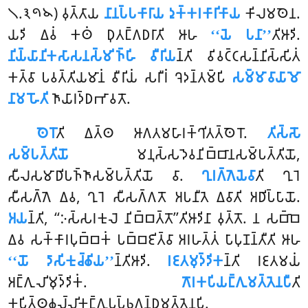
𑁧.𑁩𑁯𑁪) 𑀯𑀼𑀢𑁆𑀢𑀸𑀬
𑀦𑀸𑀦𑀧𑁆𑀧𑀓𑀸𑀭𑀸𑀬 𑀤𑀼𑀓𑁆𑀓𑀭𑀓𑀸𑀭𑀺𑀓𑀸𑀬
𑀓𑀺𑀮𑀫𑀣𑁂𑀦.
𑀬𑀤𑀺 𑀏𑀯𑀁
𑀓𑀣𑀁 𑀥𑀼𑀢𑀗𑁆𑀕𑀥𑀭𑀸𑀢𑀺 𑀆𑀳
‘‘𑀬𑁂 𑀧𑀦𑀸’’
𑀢𑀺𑀆𑀤𑀺.
𑀦𑀺𑀬𑁆𑀬𑀸𑀦𑀺𑀓𑀲𑀸𑀲𑀦𑀲𑁆𑀫𑀺𑀜𑁆𑀳𑀺 𑀯𑀻𑀭𑀺𑀬
𑀦𑁆𑀢𑀺 𑀯𑀺𑀯𑀝𑁆𑀝𑀲𑀦𑁆𑀦𑀺𑀲𑁆𑀲𑀺𑀢𑀁
𑀓𑀢𑁆𑀯𑀸 𑀧𑀯𑀢𑁆𑀢𑀺𑀬𑀫𑀸𑀦𑀁 𑀯𑀻𑀭𑀺𑀬𑀁 𑀲𑀭𑀻𑀭𑀁 𑀔𑁂𑀤𑀦𑁆𑀢𑀫𑁆𑀧𑀺
𑀲𑀫𑁆𑀫𑀸𑀯𑀸𑀬𑀸𑀫𑁄
𑀦𑀸𑀫 𑀳𑁄𑀢𑀺
𑀜𑀸𑀬𑀸𑀭𑀤𑁆𑀥𑀪𑀸𑀯𑀢𑁄.
𑀣𑁂𑀭𑁄
𑀢𑀺 𑀏𑀢𑁆𑀣 𑀆𑀕𑀢𑀫𑀳𑀸𑀭𑀓𑁆𑀔𑀺𑀢𑀢𑁆𑀣𑁂𑀭𑁄.
𑀢𑀺𑀲𑁆𑀲𑁄
𑀲𑀫𑁆𑀧𑀢𑁆𑀢𑀺𑀬𑁄
𑀫𑀦𑀼𑀲𑁆𑀲𑀤𑁂𑀯𑀦𑀺𑀩𑁆𑀩𑀸𑀦𑀲𑀫𑁆𑀧𑀢𑁆𑀢𑀺𑀬𑁄,
𑀲𑀻𑀮𑀲𑀫𑀸𑀥𑀺𑀧𑀜𑁆𑀜𑀸𑀲𑀫𑁆𑀧𑀢𑁆𑀢𑀺𑀬𑁄 𑀯𑀸.
𑀔𑀼𑀭𑀕𑁆𑀕𑁂𑀬𑁂𑀯𑀸
𑀢𑀺 𑀔𑀼𑀭𑁂
𑀲𑀻𑀲𑀕𑁆𑀕𑁂 𑀏𑀯, 𑀔𑀼𑀭𑁂 𑀲𑀻𑀲𑀕𑁆𑀕𑀢𑁄 𑀅𑀧𑀦𑀻𑀢𑁂 𑀏𑀯𑀸𑀢𑀺 𑀅𑀥𑀺𑀧𑁆𑀧𑀸𑀬𑁄.
𑀅𑀬
𑀦𑁆𑀢𑀺, ‘‘𑀇𑀲𑁆𑀲𑀭𑀓𑀼𑀮𑁂 𑀦𑀺𑀩𑁆𑀩𑀢𑁆𑀢𑁄’’𑀢𑀺𑀆𑀤𑀺𑀦𑀸 𑀯𑀼𑀢𑁆𑀢𑁄. 𑀦 𑀲𑀩𑁆𑀩𑁂
𑀏𑀯 𑀲𑀓𑁆𑀓𑀸𑀭𑀧𑀼𑀩𑁆𑀩𑀓𑀁 𑀧𑀩𑁆𑀩𑀚𑀺𑀢𑁆𑀯𑀸 𑀅𑀭𑀳𑀢𑁆𑀢𑀁 𑀧𑀸𑀧𑀼𑀡𑀦𑁆𑀢𑀻𑀢𑀺 𑀆𑀳
‘‘𑀬𑁄 𑀤𑀸𑀲𑀺𑀓𑀼𑀘𑁆𑀙𑀺𑀬’’
𑀦𑁆𑀢𑀺𑀆𑀤𑀺.
𑀭𑀚𑀢𑀫𑀼𑀤𑁆𑀤𑀺𑀓
𑀦𑁆𑀢𑀺 𑀭𑀚𑀢𑀫𑀬𑀁
𑀅𑀗𑁆𑀕𑀼𑀮𑀺𑀫𑀼𑀤𑁆𑀤𑀺𑀓𑀁.
𑀕𑁄𑀭𑀓𑀧𑀺𑀬𑀗𑁆𑀕𑀼𑀫𑀢𑁆𑀢𑁂𑀦𑀧𑀻
𑀢𑀺
𑀓𑀧𑀺𑀢𑁆𑀣𑀙𑀮𑁆𑀮𑀺𑀓𑀗𑁆𑀕𑀼𑀧𑀼𑀧𑁆𑀨𑀕𑀦𑁆𑀥𑀫𑀢𑁆𑀢𑁂𑀦𑀧𑀺.