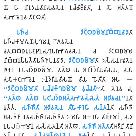
𑀬𑁄 𑀳𑀺 𑀦𑀺𑀭𑀼𑀤𑀬𑀯𑀺𑀦𑀸𑀲𑀯𑀲𑁂𑀦 𑀉𑀘𑁆𑀙𑀺𑀚𑁆𑀚𑀢𑀺, 𑀦 𑀲𑁄 𑀅𑀢𑁆𑀢𑀦𑁄
𑀲𑀪𑀸𑀯𑁂𑀦𑁂𑀯 𑀢𑀺𑀝𑁆𑀞𑀢𑀺.
𑀧𑀜𑁆𑀘 𑀤𑀺𑀝𑁆𑀞𑀥𑀫𑁆𑀫𑀦𑀺𑀩𑁆𑀩𑀸𑀦𑀯𑀸𑀤𑀸
𑀢𑀺
𑀧𑀜𑁆𑀘𑀓𑀸𑀫𑀕𑀼𑀡𑀲𑀼𑀔𑀫𑀦𑀼𑀪𑁄𑀕𑀯𑀲𑁂𑀦
𑀘𑀢𑀼𑀩𑁆𑀩𑀺𑀥𑀭𑀽𑀧𑀚𑁆𑀛𑀸𑀦𑀲𑀼𑀔𑀧𑀭𑀺𑀪𑁄𑀕𑀯𑀲𑁂𑀦 𑀘 𑀤𑀺𑀝𑁆𑀞𑀥𑀫𑁆𑀫𑁂
𑀦𑀺𑀩𑁆𑀩𑀸𑀦𑀧𑁆𑀧𑀢𑁆𑀢𑀺𑀧𑀜𑁆𑀜𑀸𑀧𑀦𑀯𑀸𑀤𑀸.
𑀤𑀺𑀝𑁆𑀞𑀥𑀫𑁆𑀫𑁄
𑀢𑀺 𑀤𑀲𑁆𑀲𑀦𑀪𑀽𑀢𑁂𑀦
𑀜𑀸𑀡𑁂𑀦 𑀉𑀧𑀮𑀤𑁆𑀥𑀥𑀫𑁆𑀫𑁄. 𑀢𑀢𑁆𑀣 𑀬𑁄 𑀅𑀦𑀺𑀦𑁆𑀤𑁆𑀭𑀺𑀬𑀯𑀺𑀲𑀬𑁄, 𑀲𑁄𑀧𑀺
𑀲𑀼𑀧𑀸𑀓𑀝𑀪𑀸𑀯𑁂𑀦 𑀇𑀦𑁆𑀤𑁆𑀭𑀺𑀬𑀯𑀺𑀲𑀬𑁄 𑀯𑀺𑀬 𑀳𑁄𑀢𑀻𑀢𑀺 𑀆𑀳 𑁋
‘‘𑀤𑀺𑀝𑁆𑀞𑀥𑀫𑁆𑀫𑁄𑀢𑀺 𑀧𑀘𑁆𑀘𑀓𑁆𑀔𑀥𑀫𑁆𑀫𑁄 𑀯𑀼𑀘𑁆𑀘𑀢𑀻’’
𑀢𑀺. 𑀢𑁂𑀦𑁂𑀯 𑀘,
‘‘𑀢𑀢𑁆𑀣 𑀢𑀢𑁆𑀣 𑀧𑀝𑀺𑀮𑀤𑁆𑀥𑀅𑀢𑁆𑀢𑀪𑀸𑀯𑀲𑁆𑀲𑁂𑀢𑀁 𑀅𑀥𑀺𑀯𑀘𑀦’’
𑀦𑁆𑀢𑀺
𑀯𑀼𑀢𑁆𑀢𑀁.
𑀲𑀜𑁆𑀜𑀻𑀢𑀺 𑀆𑀤𑀺𑀯𑀲𑁂𑀦 𑀢𑀻𑀳𑀸𑀓𑀸𑀭𑁂𑀳𑀺 𑀲𑀦𑁆𑀢
𑀦𑁆𑀢𑀺 𑀲𑀜𑁆𑀜𑀻
𑀅𑀲𑀜𑁆𑀜𑀻 𑀦𑁂𑀯𑀲𑀜𑁆𑀜𑀻𑀦𑀸𑀲𑀜𑁆𑀜𑀻𑀢𑀺 𑀇𑀫𑁂𑀳𑀺 𑀆𑀓𑀸𑀭𑁂𑀳𑀺 𑀯𑀺𑀚𑁆𑀚𑀫𑀸𑀦𑀁, 𑀲𑀤𑀸
𑀉𑀧𑀮𑀩𑁆𑀪𑀫𑀸𑀦𑀁 𑀲𑀲𑁆𑀲𑀢𑀦𑁆𑀢𑀺 𑀅𑀢𑁆𑀣𑁄.
𑀲𑀜𑁆𑀜𑀻 𑀅𑀢𑁆𑀢𑀸
𑀢𑀺𑀆𑀤𑀻𑀦𑀺 𑀢𑀻𑀡𑀺
𑀤𑀲𑁆𑀲𑀦𑀸𑀦𑀺.
𑀲𑀦𑁆𑀢𑀅𑀢𑁆𑀣𑀯𑀲𑁂𑀦 𑀏𑀓
𑀦𑁆𑀢𑀺 𑀲𑀲𑁆𑀲𑀢𑀲𑁆𑀲