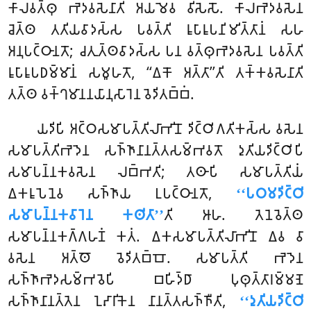
𑀓𑀸𑀮𑀯𑀢𑁆𑀣𑀼 𑀪𑁂𑀤𑀯𑀲𑁂𑀦𑀸𑀢𑀺 𑀅𑀬𑀫𑁂𑀯 𑀯𑀺𑀲𑁂𑀲𑁄. 𑀓𑀸𑀮𑀪𑁂𑀤𑀯𑀲𑁂𑀦
𑀘𑁂𑀢𑁆𑀣 𑀢𑀢𑀺𑀬𑀯𑀸𑀤𑀲𑁆𑀲 𑀧𑀯𑀢𑁆𑀢𑀺 𑀭𑀽𑀧𑀸𑀭𑀽𑀧𑀦𑀺𑀫𑀺𑀢𑁆𑀢𑀸𑀦𑀁 𑀲𑀳
𑀅𑀦𑀼𑀧𑀝𑁆𑀞𑀸𑀦𑀢𑁄; 𑀘𑀢𑀼𑀢𑁆𑀣𑀯𑀸𑀤𑀲𑁆𑀲 𑀧𑀦 𑀯𑀢𑁆𑀣𑀼𑀪𑁂𑀤𑀯𑀲𑁂𑀦
𑀧𑀯𑀢𑁆𑀢𑀺
𑀭𑀽𑀧𑀸𑀭𑀽𑀧𑀥𑀫𑁆𑀫𑀸𑀦𑀁 𑀲𑀫𑀽𑀳𑀢𑁄, ‘‘𑀏𑀓𑁄 𑀅𑀢𑁆𑀢𑀸’’𑀢𑀺 𑀢𑀓𑁆𑀓𑀯𑀲𑁂𑀦𑀸𑀢𑀺
𑀢𑀢𑁆𑀣 𑀯𑀓𑁆𑀔𑀫𑀸𑀦𑀦𑀬𑀸𑀦𑀼𑀲𑀸𑀭𑁂𑀦 𑀯𑁂𑀤𑀺𑀢𑀩𑁆𑀩𑀁.
𑀬𑀤𑀺𑀧𑀺 𑀅𑀝𑁆𑀞𑀲𑀫𑀸𑀧𑀢𑁆𑀢𑀺𑀮𑀸𑀪𑀺𑀦𑁄 𑀤𑀺𑀝𑁆𑀞𑀺𑀕𑀢𑀺𑀓𑀲𑁆𑀲 𑀯𑀲𑁂𑀦
𑀲𑀫𑀸𑀧𑀢𑁆𑀢𑀺𑀪𑁂𑀤𑁂𑀦 𑀲𑀜𑁆𑀜𑀸𑀦𑀸𑀦𑀢𑁆𑀢𑀲𑀫𑁆𑀪𑀯𑀢𑁄 𑀤𑀼𑀢𑀺𑀬𑀤𑀺𑀝𑁆𑀞𑀺𑀧𑀺
𑀲𑀫𑀸𑀧𑀦𑁆𑀦𑀓𑀯𑀲𑁂𑀦 𑀮𑀩𑁆𑀪𑀢𑀺; 𑀢𑀣𑀸𑀧𑀺 𑀲𑀫𑀸𑀧𑀢𑁆𑀢𑀺𑀬𑀁
𑀏𑀓𑀭𑀽𑀧𑁂𑀦𑁂𑀯 𑀲𑀜𑁆𑀜𑀸𑀬 𑀉𑀧𑀝𑁆𑀞𑀸𑀦𑀢𑁄,
‘‘𑀧𑀞𑀫𑀤𑀺𑀝𑁆𑀞𑀺
𑀲𑀫𑀸𑀧𑀦𑁆𑀦𑀓𑀯𑀸𑀭𑁂𑀦 𑀓𑀣𑀺𑀢𑀸’’
𑀢𑀺 𑀆𑀳. 𑀢𑁂𑀦𑁂𑀯𑁂𑀢𑁆𑀣
𑀲𑀫𑀸𑀧𑀦𑁆𑀦𑀓𑀕𑁆𑀕𑀳𑀡𑀁 𑀓𑀢𑀁. 𑀏𑀓𑀲𑀫𑀸𑀧𑀢𑁆𑀢𑀺𑀮𑀸𑀪𑀺𑀦𑁄 𑀏𑀯 𑀯𑀸
𑀯𑀲𑁂𑀦 𑀅𑀢𑁆𑀣𑁄 𑀯𑁂𑀤𑀺𑀢𑀩𑁆𑀩𑁄. 𑀲𑀫𑀸𑀧𑀢𑁆𑀢𑀺 𑀪𑁂𑀤𑁂𑀦
𑀲𑀜𑁆𑀜𑀸𑀪𑁂𑀤𑀲𑀫𑁆𑀪𑀯𑁂𑀧𑀺 𑀩𑀳𑀺𑀤𑁆𑀥𑀸 𑀧𑀼𑀣𑀼𑀢𑁆𑀢𑀸𑀭𑀫𑁆𑀫𑀡𑁂
𑀲𑀜𑁆𑀜𑀸𑀦𑀸𑀦𑀢𑁆𑀢𑁂𑀦 𑀑𑀴𑀸𑀭𑀺𑀓𑁂𑀦 𑀦𑀸𑀦𑀢𑁆𑀢𑀲𑀜𑁆𑀜𑀻𑀢𑀺,
‘‘𑀤𑀼𑀢𑀺𑀬𑀤𑀺𑀝𑁆𑀞𑀺