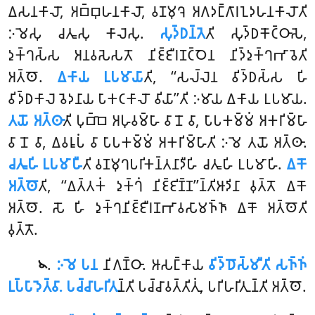
𑀏𑀲𑀦𑀓𑀸𑀮𑁄, 𑀅𑀩𑁆𑀩𑀼𑀳𑀦𑀓𑀸𑀮𑁄, 𑀯𑀡𑀫𑀼𑀔𑁂 𑀅𑀕𑀤𑀗𑁆𑀕𑀸𑀭𑀑𑀤𑀳𑀦𑀓𑀸𑀮𑁄𑀢𑀺
𑀇𑀫𑁂𑀲𑀼 𑀘𑀢𑀽𑀲𑀼 𑀓𑀸𑀮𑁂𑀲𑀼.
𑀲𑀼𑀤𑁆𑀥𑀦𑁆𑀢𑁂
𑀢𑀺 𑀲𑀼𑀤𑁆𑀥𑀓𑁄𑀝𑁆𑀞𑀸𑀲𑁂,
𑀤𑀼𑀓𑁆𑀔𑀲𑁆𑀲 𑀅𑀦𑀯𑀲𑁂𑀲𑀢𑁄 𑀦𑀺𑀚𑁆𑀚𑀻𑀭𑀡𑀝𑁆𑀞𑁂𑀦 𑀦𑀺𑀤𑁆𑀤𑀼𑀓𑁆𑀔𑀪𑀸𑀯𑁂𑀢𑀺
𑀅𑀢𑁆𑀣𑁄.
𑀏𑀓𑀸𑀬 𑀉𑀧𑀫𑀸𑀬𑀸
𑀢𑀺, ‘‘𑀲𑀮𑁆𑀮𑁂𑀦 𑀯𑀺𑀤𑁆𑀥𑀲𑁆𑀲 𑀳𑀺
𑀯𑀺𑀤𑁆𑀥𑀓𑀸𑀮𑁂 𑀯𑁂𑀤𑀦𑀸𑀬 𑀧𑀸𑀓𑀝𑀓𑀸𑀮𑁄 𑀯𑀺𑀬𑀸’’𑀢𑀺 𑀇𑀫𑀸𑀬 𑀏𑀓𑀸𑀬 𑀉𑀧𑀫𑀸𑀬.
𑀢𑀬𑁄 𑀅𑀢𑁆𑀣𑀸
𑀢𑀺 𑀧𑀼𑀩𑁆𑀩𑁂 𑀅𑀳𑀼𑀯𑀫𑁆𑀳𑀸 𑀯𑀸 𑀦𑁄 𑀯𑀸, 𑀧𑀸𑀧𑀓𑀫𑁆𑀫𑀁 𑀅𑀓𑀭𑀺𑀫𑁆𑀳𑀸
𑀯𑀸 𑀦𑁄 𑀯𑀸, 𑀏𑀯𑀭𑀽𑀧𑀁 𑀯𑀸 𑀧𑀸𑀧𑀓𑀫𑁆𑀫𑀁 𑀅𑀓𑀭𑀺𑀫𑁆𑀳𑀸𑀢𑀺 𑀇𑀫𑁂 𑀢𑀬𑁄 𑀅𑀢𑁆𑀣𑀸.
𑀘𑀢𑀽𑀳𑀺 𑀉𑀧𑀫𑀸𑀳𑀻
𑀢𑀺 𑀯𑀡𑀫𑀼𑀔𑀧𑀭𑀺𑀓𑀦𑁆𑀢𑀦𑀸𑀤𑀻𑀳𑀺 𑀘𑀢𑀽𑀳𑀺 𑀉𑀧𑀫𑀸𑀳𑀺.
𑀏𑀓𑁄
𑀅𑀢𑁆𑀣𑁄
𑀢𑀺, ‘‘𑀏𑀢𑁆𑀢𑀓𑀁 𑀤𑀼𑀓𑁆𑀔𑀁 𑀦𑀺𑀚𑁆𑀚𑀺𑀡𑁆𑀡’’𑀦𑁆𑀢𑀺𑀆𑀤𑀺𑀦𑀸
𑀯𑀼𑀢𑁆𑀢𑁄 𑀏𑀓𑁄
𑀅𑀢𑁆𑀣𑁄. 𑀲𑁄 𑀳𑀺 𑀤𑀼𑀓𑁆𑀔𑀦𑀺𑀚𑁆𑀚𑀻𑀭𑀡𑀪𑀸𑀯𑀲𑀸𑀫𑀜𑁆𑀜𑀸 𑀏𑀓𑁄 𑀅𑀢𑁆𑀣𑁄𑀢𑀺
𑀯𑀼𑀢𑁆𑀢𑁄.
.
𑀇𑀫𑁂
𑀧𑀦
𑀦𑀺𑀕𑀡𑁆𑀞𑀸. 𑀆𑀲𑀗𑁆𑀓𑀸𑀬
𑀯𑀺𑀤𑁆𑀥𑁄𑀲𑁆𑀫𑀻𑀢𑀺 𑀲𑀜𑁆𑀜𑀁
𑁪
𑀉𑀧𑁆𑀧𑀸𑀤𑁂𑀢𑁆𑀯𑀸. 𑀧𑀘𑁆𑀘𑀸𑀳𑀭𑀺𑀢𑀼
𑀦𑁆𑀢𑀺 𑀧𑀘𑁆𑀘𑀸𑀯𑀢𑁆𑀢𑀺𑀢𑀼𑀁, 𑀧𑀭𑀺𑀳𑀭𑀺𑀢𑀼𑀦𑁆𑀢𑀺 𑀅𑀢𑁆𑀣𑁄.