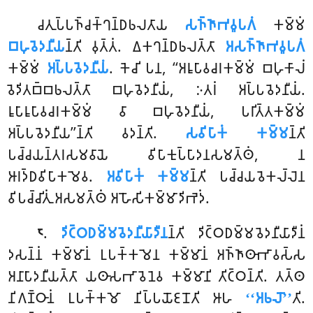
𑀘𑀢𑀼𑀧𑁆𑀧𑀜𑁆𑀘𑀓𑁆𑀔𑀦𑁆𑀥𑀨𑀮𑀢𑀸𑀬
𑀲𑀜𑁆𑀜𑀸𑀪𑀯𑀽𑀧𑀕𑀁
𑀓𑀫𑁆𑀫𑀁
𑀩𑀳𑀼𑀯𑁂𑀤𑀦𑀻𑀬
𑀦𑁆𑀢𑀺 𑀯𑀼𑀢𑁆𑀢𑀁. 𑀏𑀓𑀔𑀦𑁆𑀥𑀨𑀮𑀢𑁆𑀢𑀸
𑀅𑀲𑀜𑁆𑀜𑀸𑀪𑀯𑀽𑀧𑀕𑀁
𑀓𑀫𑁆𑀫𑀁
𑀅𑀧𑁆𑀧𑀯𑁂𑀤𑀦𑀻𑀬𑀁
. 𑀓𑁂𑀘𑀺 𑀧𑀦, ‘‘𑀅𑀭𑀽𑀧𑀸𑀯𑀘𑀭𑀓𑀫𑁆𑀫𑀁 𑀩𑀳𑀼𑀓𑀸𑀮𑀁
𑀯𑁂𑀤𑀺𑀢𑀩𑁆𑀩𑀨𑀮𑀢𑁆𑀢𑀸 𑀩𑀳𑀼𑀯𑁂𑀤𑀦𑀻𑀬𑀁, 𑀇𑀢𑀭𑀁 𑀅𑀧𑁆𑀧𑀯𑁂𑀤𑀦𑀻𑀬𑀁.
𑀭𑀽𑀧𑀸𑀭𑀽𑀧𑀸𑀯𑀘𑀭𑀓𑀫𑁆𑀫𑀁 𑀯𑀸 𑀩𑀳𑀼𑀯𑁂𑀤𑀦𑀻𑀬𑀁, 𑀧𑀭𑀺𑀢𑁆𑀢𑀓𑀫𑁆𑀫𑀁
𑀅𑀧𑁆𑀧𑀯𑁂𑀤𑀦𑀻𑀬’’𑀦𑁆𑀢𑀺 𑀯𑀤𑀦𑁆𑀢𑀺.
𑀲𑀯𑀺𑀧𑀸𑀓𑀁 𑀓𑀫𑁆𑀫
𑀦𑁆𑀢𑀺
𑀧𑀘𑁆𑀘𑀬𑀦𑁆𑀢𑀭𑀲𑀫𑀯𑀸𑀬𑁂 𑀯𑀺𑀧𑀸𑀓𑀼𑀧𑁆𑀧𑀸𑀤𑀦𑀲𑀫𑀢𑁆𑀣𑀁, 𑀦
𑀆𑀭𑀤𑁆𑀥𑀯𑀺𑀧𑀸𑀓𑀫𑁂𑀯.
𑀅𑀯𑀺𑀧𑀸𑀓𑀁 𑀓𑀫𑁆𑀫
𑀦𑁆𑀢𑀺 𑀧𑀘𑁆𑀘𑀬𑀯𑁂𑀓𑀮𑁆𑀮𑁂𑀦
𑀯𑀺𑀧𑀘𑁆𑀘𑀺𑀢𑀼𑀁 𑀅𑀲𑀫𑀢𑁆𑀣𑀁 𑀅𑀳𑁄𑀲𑀺𑀓𑀫𑁆𑀫𑀸𑀤𑀺𑀪𑁂𑀤𑀁.
.
𑀤𑀺𑀝𑁆𑀞𑀥𑀫𑁆𑀫𑀯𑁂𑀤𑀦𑀻𑀬𑀸𑀤𑀻𑀦
𑀦𑁆𑀢𑀺
𑀤𑀺𑀝𑁆𑀞𑀥𑀫𑁆𑀫𑀯𑁂𑀤𑀦𑀻𑀬𑀸𑀤𑀻𑀦𑀁
𑁮
𑀤𑀲𑀦𑁆𑀦𑀁 𑀓𑀫𑁆𑀫𑀸𑀦𑀁 𑀉𑀧𑀓𑁆𑀓𑀫𑁂𑀦 𑀓𑀫𑁆𑀫𑀸𑀦𑀁 𑀅𑀜𑁆𑀜𑀸𑀣𑀸𑀪𑀸𑀯𑀲𑁆𑀲
𑀅𑀦𑀸𑀧𑀸𑀤𑀦𑀻𑀬𑀢𑁆𑀢𑀸 𑀬𑀣𑀸𑀲𑀪𑀸𑀯𑁂𑀦𑁂𑀯 𑀓𑀫𑁆𑀫𑀸𑀦𑀺 𑀢𑀺𑀝𑁆𑀞𑀦𑁆𑀢𑀺. 𑀢𑀢𑁆𑀣
𑀦𑀺𑀕𑀡𑁆𑀞𑀸𑀦𑀁 𑀉𑀧𑀓𑁆𑀓𑀫𑁄 𑀦𑀺𑀧𑁆𑀧𑀬𑁄𑀚𑀦𑁄𑀢𑀺 𑀆𑀳
‘‘𑀅𑀨𑀮𑁄’’
𑀢𑀺.