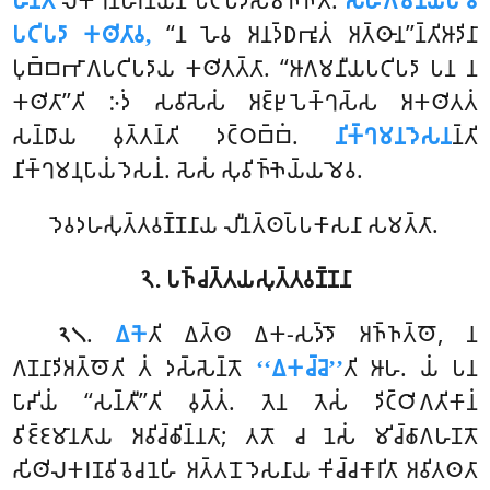
𑀳𑁄𑀦𑁆𑀢𑀺
𑀮𑀓𑁆𑀔𑀡𑀳𑀸𑀭𑀦𑀬𑁂𑀦 𑀧𑀝𑀺𑀧𑀤𑀸𑀲𑀸𑀫𑀜𑁆𑀜𑀢𑁄.
𑀲𑀳𑀸𑀕𑀫𑀦𑀻𑀬𑀸𑀧𑀺 𑀯𑀸
𑀧𑀝𑀺𑀧𑀤𑀸 𑀓𑀣𑀺𑀢𑀸𑀯,
‘‘𑀦 𑀳𑁂𑀯 𑀅𑀦𑀤𑁆𑀥𑀪𑀽𑀢𑀁 𑀅𑀢𑁆𑀣𑀸𑀦’’𑀦𑁆𑀢𑀺𑀆𑀤𑀺𑀦𑀸
𑀧𑀼𑀩𑁆𑀩𑀪𑀸𑀕𑀧𑀝𑀺𑀧𑀤𑀸𑀬 𑀓𑀣𑀺𑀢𑀢𑁆𑀢𑀸. ‘‘𑀆𑀕𑀫𑀦𑀻𑀬𑀧𑀝𑀺𑀧𑀤𑀸 𑀧𑀦 𑀦
𑀓𑀣𑀺𑀢𑀸’’𑀢𑀺
𑀇𑀤𑀁 𑀲𑀯𑀺𑀲𑁂𑀲𑀁 𑀅𑀚𑁆𑀛𑀼𑀧𑁂𑀓𑁆𑀔𑀲𑁆𑀲 𑀅𑀓𑀣𑀺𑀢𑀢𑀁
𑀲𑀦𑁆𑀥𑀸𑀬 𑀯𑀼𑀢𑁆𑀢𑀦𑁆𑀢𑀺 𑀤𑀝𑁆𑀞𑀩𑁆𑀩𑀁.
𑀦𑀺𑀓𑁆𑀔𑀫𑀦𑀤𑁂𑀲𑀦
𑀦𑁆𑀢𑀺
𑀦𑀺𑀓𑁆𑀔𑀫𑀦𑀼𑀧𑀸𑀬𑀁 𑀤𑁂𑀲𑀦𑀁. 𑀲𑁂𑀲𑀁 𑀲𑀼𑀯𑀺𑀜𑁆𑀜𑁂𑀬𑁆𑀬𑀫𑁂𑀯.
𑀤𑁂𑀯𑀤𑀳𑀲𑀼𑀢𑁆𑀢𑀯𑀡𑁆𑀡𑀦𑀸𑀬 𑀮𑀻𑀦𑀢𑁆𑀣𑀧𑁆𑀧𑀓𑀸𑀲𑀦𑀸 𑀲𑀫𑀢𑁆𑀢𑀸.
𑁨. 𑀧𑀜𑁆𑀘𑀢𑁆𑀢𑀬𑀲𑀼𑀢𑁆𑀢𑀯𑀡𑁆𑀡𑀦𑀸
.
𑀏𑀓𑁂
𑀢𑀺
𑀏𑀢𑁆𑀣 𑀏𑀓-𑀲𑀤𑁆𑀤𑁄 𑀅𑀜𑁆𑀜𑀢𑁆𑀣𑁄, 𑀦
𑁨𑁧
𑀕𑀡𑀦𑀸𑀤𑀺𑀅𑀢𑁆𑀣𑁄𑀢𑀺 𑀢𑀁 𑀤𑀲𑁆𑀲𑁂𑀦𑁆𑀢𑁄
‘‘𑀏𑀓𑀘𑁆𑀘𑁂’’
𑀢𑀺 𑀆𑀳. 𑀬𑀁 𑀧𑀦
𑀧𑀸𑀴𑀺𑀬𑀁 ‘‘𑀲𑀦𑁆𑀢𑀻’’𑀢𑀺 𑀯𑀼𑀢𑁆𑀢𑀁. 𑀢𑁂𑀦 𑀢𑁂𑀲𑀁 𑀤𑀺𑀝𑁆𑀞𑀺𑀕𑀢𑀺𑀓𑀸𑀦𑀁
𑀯𑀺𑀚𑁆𑀚𑀫𑀸𑀦𑀢𑀸𑀬 𑀅𑀯𑀺𑀘𑁆𑀙𑀺𑀦𑁆𑀦𑀢𑀸; 𑀢𑀢𑁄 𑀘 𑀦𑁂𑀲𑀁 𑀫𑀺𑀘𑁆𑀙𑀸𑀕𑀳𑀡𑀢𑁄
𑀲𑀺𑀣𑀺𑀮𑀓𑀭𑀡𑀯𑀺𑀯𑁂𑀘𑀦𑁂𑀳𑀺 𑀅𑀢𑁆𑀢𑀦𑁄 𑀤𑁂𑀲𑀦𑀸𑀬 𑀓𑀺𑀘𑁆𑀘𑀓𑀸𑀭𑀺𑀢𑀸 𑀅𑀯𑀺𑀢𑀣𑀢𑀸