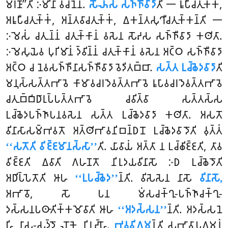
𑀫𑀭𑀡𑀸’’𑀢𑀺 𑀇𑀫𑀺𑀦𑀸 𑀯𑀘𑀦𑁂𑀦.
𑀲𑁄𑀴𑀲 𑀲𑀜𑁆𑀜𑀻𑀯𑀸𑀤𑀸
𑀢𑀺 𑁋 𑀭𑀽𑀧𑀻𑀘𑀢𑀼𑀓𑁆𑀓𑀁,
𑀅𑀭𑀽𑀧𑀻𑀘𑀢𑀼𑀓𑁆𑀓𑀁, 𑀅𑀦𑁆𑀢𑀯𑀸𑀘𑀢𑀼𑀓𑁆𑀓𑀁, 𑀏𑀓𑀦𑁆𑀢𑀲𑀼𑀔𑀻𑀘𑀢𑀼𑀓𑁆𑀓𑀦𑁆𑀢𑀺 𑁋
𑀇𑀫𑁂𑀲𑀁 𑀘𑀢𑀼𑀦𑁆𑀦𑀁 𑀘𑀢𑀼𑀓𑁆𑀓𑀸𑀦𑀁 𑀯𑀲𑁂𑀦 𑀲𑁄𑀴𑀲 𑀲𑀜𑁆𑀜𑀻𑀯𑀸𑀤𑀸 𑀓𑀣𑀺𑀢𑀸.
𑀇𑀫𑁂𑀲𑀼𑀬𑁂𑀯 𑀧𑀼𑀭𑀺𑀫𑀸𑀦𑀁 𑀤𑁆𑀯𑀺𑀦𑁆𑀦𑀁 𑀘𑀢𑀼𑀓𑁆𑀓𑀸𑀦𑀁 𑀯𑀲𑁂𑀦 𑀅𑀝𑁆𑀞 𑀲𑀜𑁆𑀜𑀻𑀯𑀸𑀤𑀸
𑀅𑀝𑁆𑀞 𑀘 𑀦𑁂𑀯𑀲𑀜𑁆𑀜𑀻𑀦𑀸𑀲𑀜𑁆𑀜𑀻𑀯𑀸𑀤𑀸 𑀯𑁂𑀤𑀺𑀢𑀩𑁆𑀩𑀸.
𑀲𑀢𑁆𑀢 𑀉𑀘𑁆𑀙𑁂𑀤𑀯𑀸𑀤𑀸
𑀢𑀺
𑀫𑀦𑀼𑀲𑁆𑀲𑀢𑁆𑀢𑀪𑀸𑀯𑁂 𑀓𑀸𑀫𑀸𑀯𑀘𑀭𑀤𑁂𑀯𑀢𑁆𑀢𑀪𑀸𑀯𑁂 𑀭𑀽𑀧𑀸𑀯𑀘𑀭𑀤𑁂𑀯𑀢𑁆𑀢𑀪𑀸𑀯𑁂
𑀘𑀢𑀼𑀩𑁆𑀩𑀺𑀥𑀸𑀭𑀼𑀧𑁆𑀧𑀢𑁆𑀢𑀪𑀸𑀯𑁂 𑀘𑀯𑀺𑀢𑁆𑀯𑀸 𑀲𑀢𑁆𑀢𑀲𑁆𑀲
𑀉𑀘𑁆𑀙𑁂𑀤𑀧𑀜𑁆𑀜𑀸𑀧𑀦𑀯𑀲𑁂𑀦 𑀲𑀢𑁆𑀢 𑀉𑀘𑁆𑀙𑁂𑀤𑀯𑀸𑀤𑀸 𑀓𑀣𑀺𑀢𑀸. 𑀅𑀲𑀢𑁄
𑀯𑀺𑀦𑀸𑀲𑀸𑀲𑀫𑁆𑀪𑀯𑀢𑁄 𑀅𑀢𑁆𑀣𑀺𑀪𑀸𑀯𑀦𑀺𑀩𑀦𑁆𑀥𑀦𑁄 𑀉𑀘𑁆𑀙𑁂𑀤𑀯𑀸𑀤𑁄𑀢𑀺 𑀯𑀼𑀢𑁆𑀢𑀁
‘‘𑀲𑀢𑁄𑀢𑀺 𑀯𑀺𑀚𑁆𑀚𑀫𑀸𑀦𑀲𑁆𑀲𑀸’’
𑀢𑀺. 𑀬𑀸𑀯𑀸𑀬𑀁 𑀅𑀢𑁆𑀢𑀸 𑀦 𑀉𑀘𑁆𑀙𑀺𑀚𑁆𑀚𑀢𑀺, 𑀢𑀸𑀯
𑀯𑀺𑀚𑁆𑀚𑀢𑀺 𑀏𑀯𑀸𑀢𑀺 𑀕𑀳𑀡𑀢𑁄 𑀦𑀺𑀭𑀼𑀤𑀬𑀯𑀺𑀦𑀸𑀲𑁄 𑀇𑀥 𑀉𑀘𑁆𑀙𑁂𑀤𑁄𑀢𑀺
𑀅𑀥𑀺𑀧𑁆𑀧𑁂𑀢𑁄𑀢𑀺 𑀆𑀳
‘‘𑀉𑀧𑀘𑁆𑀙𑁂𑀤’’
𑀦𑁆𑀢𑀺. 𑀯𑀺𑀲𑁂𑀲𑁂𑀦 𑀦𑀸𑀲𑁄
𑀯𑀺𑀦𑀸𑀲𑁄,
𑀅𑀪𑀸𑀯𑁄, 𑀲𑁄 𑀧𑀦 𑀫𑀁𑀲𑀘𑀓𑁆𑀔𑀼-𑀧𑀜𑁆𑀜𑀸𑀘𑀓𑁆𑀔𑀼-
𑀤𑀲𑁆𑀲𑀦𑀧𑀣𑀸𑀢𑀺𑀓𑁆𑀓𑀫𑁄𑀯𑀸𑀢𑀺 𑀆𑀳
‘‘𑀅𑀤𑀲𑁆𑀲𑀦’’
𑀦𑁆𑀢𑀺. 𑀅𑀤𑀲𑁆𑀲𑀦𑁂
𑀳𑀺 𑀦𑀸𑀲-𑀲𑀤𑁆𑀤𑁄 𑀮𑁄𑀓𑁂 𑀦𑀺𑀭𑀼𑀴𑁆𑀳𑁄.
𑀪𑀯𑀯𑀺𑀕𑀫
𑀦𑁆𑀢𑀺 𑀲𑀪𑀸𑀯𑀸𑀧𑀕𑀫𑀦𑀁