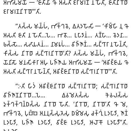
𑀅𑀪𑀺𑀲𑀫𑀬𑁄 𑁋 ‘𑀚𑀸𑀢𑀺𑀬𑀸 𑀔𑁄 𑀅𑀲𑀢𑀺 𑀚𑀭𑀸𑀫𑀭𑀡𑀁 𑀦 𑀳𑁄𑀢𑀺, 𑀚𑀸𑀢𑀺𑀦𑀺𑀭𑁄𑀥𑀸
𑀚𑀭𑀸𑀫𑀭𑀡𑀦𑀺𑀭𑁄𑀥𑁄’’’𑀢𑀺.
‘‘𑀢𑀲𑁆𑀲 𑀫𑀬𑁆𑀳𑀁, 𑀪𑀺𑀓𑁆𑀔𑀯𑁂, 𑀏𑀢𑀤𑀳𑁄𑀲𑀺 𑁋 ‘𑀓𑀺𑀫𑁆𑀳𑀺 𑀦𑀼 𑀔𑁄
𑀅𑀲𑀢𑀺 𑀚𑀸𑀢𑀺 𑀦 𑀳𑁄𑀢𑀺…𑀧𑁂… 𑀪𑀯𑁄… 𑀉𑀧𑀸𑀤𑀸𑀦𑀁… 𑀢𑀡𑁆𑀳𑀸… 𑀯𑁂𑀤𑀦𑀸…
𑀨𑀲𑁆𑀲𑁄… 𑀲𑀴𑀸𑀬𑀢𑀦𑀁… 𑀦𑀸𑀫𑀭𑀽𑀧𑀁… 𑀯𑀺𑀜𑁆𑀜𑀸𑀡𑀁… 𑀲𑀗𑁆𑀔𑀸𑀭𑀸 𑀦 𑀳𑁄𑀦𑁆𑀢𑀺,
𑀓𑀺𑀲𑁆𑀲 𑀦𑀺𑀭𑁄𑀥𑀸 𑀲𑀗𑁆𑀔𑀸𑀭𑀦𑀺𑀭𑁄𑀥𑁄’𑀢𑀺? 𑀢𑀲𑁆𑀲 𑀫𑀬𑁆𑀳𑀁, 𑀪𑀺𑀓𑁆𑀔𑀯𑁂,
𑀬𑁄𑀦𑀺𑀲𑁄 𑀫𑀦𑀲𑀺𑀓𑀸𑀭𑀸 𑀅𑀳𑀼
𑀧𑀜𑁆𑀜𑀸𑀬 𑀅𑀪𑀺𑀲𑀫𑀬𑁄 𑁋 ‘𑀅𑀯𑀺𑀚𑁆𑀚𑀸𑀬 𑀔𑁄
𑀅𑀲𑀢𑀺 𑀲𑀗𑁆𑀔𑀸𑀭𑀸 𑀦 𑀳𑁄𑀦𑁆𑀢𑀺, 𑀅𑀯𑀺𑀚𑁆𑀚𑀸𑀦𑀺𑀭𑁄𑀥𑀸 𑀲𑀗𑁆𑀔𑀸𑀭𑀦𑀺𑀭𑁄𑀥𑁄’’’𑀢𑀺.
‘‘𑀇𑀢𑀺 𑀳𑀺𑀤𑀁 𑀅𑀯𑀺𑀚𑁆𑀚𑀸𑀦𑀺𑀭𑁄𑀥𑀸 𑀲𑀗𑁆𑀔𑀸𑀭𑀦𑀺𑀭𑁄𑀥𑁄; 𑀲𑀗𑁆𑀔𑀸𑀭𑀦𑀺𑀭𑁄𑀥𑀸
𑀯𑀺𑀜𑁆𑀜𑀸𑀡𑀦𑀺𑀭𑁄𑀥𑁄…𑀧𑁂… 𑀏𑀯𑀫𑁂𑀢𑀲𑁆𑀲 𑀓𑁂𑀯𑀮𑀲𑁆𑀲
𑀤𑀼𑀓𑁆𑀔𑀓𑁆𑀔𑀦𑁆𑀥𑀲𑁆𑀲 𑀦𑀺𑀭𑁄𑀥𑁄 𑀳𑁄𑀢𑀺. ‘𑀦𑀺𑀭𑁄𑀥𑁄, 𑀦𑀺𑀭𑁄𑀥𑁄’𑀢𑀺
𑀔𑁄 𑀫𑁂,
𑀪𑀺𑀓𑁆𑀔𑀯𑁂, 𑀧𑀼𑀩𑁆𑀩𑁂 𑀅𑀦𑀦𑀼𑀲𑁆𑀲𑀼𑀢𑁂𑀲𑀼 𑀥𑀫𑁆𑀫𑁂𑀲𑀼 𑀘𑀓𑁆𑀔𑀼𑀁 𑀉𑀤𑀧𑀸𑀤𑀺, 𑀜𑀸𑀡𑀁
𑀉𑀤𑀧𑀸𑀤𑀺, 𑀧𑀜𑁆𑀜𑀸 𑀉𑀤𑀧𑀸𑀤𑀺, 𑀯𑀺𑀚𑁆𑀚𑀸 𑀉𑀤𑀧𑀸𑀤𑀺, 𑀆𑀮𑁄𑀓𑁄 𑀉𑀤𑀧𑀸𑀤𑀻’’𑀢𑀺.