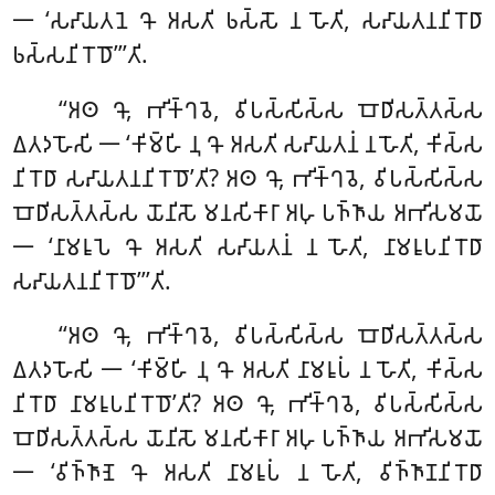
𑁋 ‘𑀲𑀴𑀸𑀬𑀢𑀦𑁂 𑀔𑁄 𑀅𑀲𑀢𑀺 𑀨𑀲𑁆𑀲𑁄 𑀦 𑀳𑁄𑀢𑀺, 𑀲𑀴𑀸𑀬𑀢𑀦𑀦𑀺𑀭𑁄𑀥𑀸
𑀨𑀲𑁆𑀲𑀦𑀺𑀭𑁄𑀥𑁄’’’𑀢𑀺.
‘‘𑀅𑀣
𑀔𑁄, 𑀪𑀺𑀓𑁆𑀔𑀯𑁂, 𑀯𑀺𑀧𑀲𑁆𑀲𑀺𑀲𑁆𑀲 𑀩𑁄𑀥𑀺𑀲𑀢𑁆𑀢𑀲𑁆𑀲
𑀏𑀢𑀤𑀳𑁄𑀲𑀺 𑁋 ‘𑀓𑀺𑀫𑁆𑀳𑀺 𑀦𑀼 𑀔𑁄 𑀅𑀲𑀢𑀺 𑀲𑀴𑀸𑀬𑀢𑀦𑀁 𑀦 𑀳𑁄𑀢𑀺, 𑀓𑀺𑀲𑁆𑀲
𑀦𑀺𑀭𑁄𑀥𑀸 𑀲𑀴𑀸𑀬𑀢𑀦𑀦𑀺𑀭𑁄𑀥𑁄’𑀢𑀺? 𑀅𑀣 𑀔𑁄, 𑀪𑀺𑀓𑁆𑀔𑀯𑁂, 𑀯𑀺𑀧𑀲𑁆𑀲𑀺𑀲𑁆𑀲
𑀩𑁄𑀥𑀺𑀲𑀢𑁆𑀢𑀲𑁆𑀲 𑀬𑁄𑀦𑀺𑀲𑁄 𑀫𑀦𑀲𑀺𑀓𑀸𑀭𑀸 𑀅𑀳𑀼 𑀧𑀜𑁆𑀜𑀸𑀬 𑀅𑀪𑀺𑀲𑀫𑀬𑁄
𑁋 ‘𑀦𑀸𑀫𑀭𑀽𑀧𑁂 𑀔𑁄 𑀅𑀲𑀢𑀺 𑀲𑀴𑀸𑀬𑀢𑀦𑀁 𑀦 𑀳𑁄𑀢𑀺, 𑀦𑀸𑀫𑀭𑀽𑀧𑀦𑀺𑀭𑁄𑀥𑀸
𑀲𑀴𑀸𑀬𑀢𑀦𑀦𑀺𑀭𑁄𑀥𑁄’’’𑀢𑀺.
‘‘𑀅𑀣 𑀔𑁄, 𑀪𑀺𑀓𑁆𑀔𑀯𑁂, 𑀯𑀺𑀧𑀲𑁆𑀲𑀺𑀲𑁆𑀲 𑀩𑁄𑀥𑀺𑀲𑀢𑁆𑀢𑀲𑁆𑀲
𑀏𑀢𑀤𑀳𑁄𑀲𑀺 𑁋 ‘𑀓𑀺𑀫𑁆𑀳𑀺 𑀦𑀼 𑀔𑁄 𑀅𑀲𑀢𑀺 𑀦𑀸𑀫𑀭𑀽𑀧𑀁 𑀦 𑀳𑁄𑀢𑀺, 𑀓𑀺𑀲𑁆𑀲
𑀦𑀺𑀭𑁄𑀥𑀸 𑀦𑀸𑀫𑀭𑀽𑀧𑀦𑀺𑀭𑁄𑀥𑁄’𑀢𑀺? 𑀅𑀣 𑀔𑁄, 𑀪𑀺𑀓𑁆𑀔𑀯𑁂, 𑀯𑀺𑀧𑀲𑁆𑀲𑀺𑀲𑁆𑀲
𑀩𑁄𑀥𑀺𑀲𑀢𑁆𑀢𑀲𑁆𑀲 𑀬𑁄𑀦𑀺𑀲𑁄 𑀫𑀦𑀲𑀺𑀓𑀸𑀭𑀸 𑀅𑀳𑀼 𑀧𑀜𑁆𑀜𑀸𑀬 𑀅𑀪𑀺𑀲𑀫𑀬𑁄
𑁋 ‘𑀯𑀺𑀜𑁆𑀜𑀸𑀡𑁂 𑀔𑁄 𑀅𑀲𑀢𑀺 𑀦𑀸𑀫𑀭𑀽𑀧𑀁 𑀦 𑀳𑁄𑀢𑀺, 𑀯𑀺𑀜𑁆𑀜𑀸𑀡𑀦𑀺𑀭𑁄𑀥𑀸