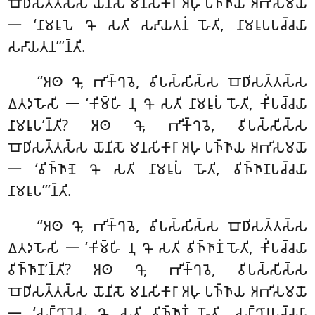
𑀩𑁄𑀥𑀺𑀲𑀢𑁆𑀢𑀲𑁆𑀲 𑀬𑁄𑀦𑀺𑀲𑁄 𑀫𑀦𑀲𑀺𑀓𑀸𑀭𑀸 𑀅𑀳𑀼 𑀧𑀜𑁆𑀜𑀸𑀬 𑀅𑀪𑀺𑀲𑀫𑀬𑁄
𑁋 ‘𑀦𑀸𑀫𑀭𑀽𑀧𑁂 𑀔𑁄 𑀲𑀢𑀺 𑀲𑀴𑀸𑀬𑀢𑀦𑀁 𑀳𑁄𑀢𑀺, 𑀦𑀸𑀫𑀭𑀽𑀧𑀧𑀘𑁆𑀘𑀬𑀸
𑀲𑀴𑀸𑀬𑀢𑀦’’’𑀦𑁆𑀢𑀺.
‘‘𑀅𑀣
𑀔𑁄, 𑀪𑀺𑀓𑁆𑀔𑀯𑁂, 𑀯𑀺𑀧𑀲𑁆𑀲𑀺𑀲𑁆𑀲 𑀩𑁄𑀥𑀺𑀲𑀢𑁆𑀢𑀲𑁆𑀲
𑀏𑀢𑀤𑀳𑁄𑀲𑀺 𑁋 ‘𑀓𑀺𑀫𑁆𑀳𑀺 𑀦𑀼 𑀔𑁄 𑀲𑀢𑀺 𑀦𑀸𑀫𑀭𑀽𑀧𑀁 𑀳𑁄𑀢𑀺, 𑀓𑀺𑀁𑀧𑀘𑁆𑀘𑀬𑀸
𑀦𑀸𑀫𑀭𑀽𑀧’𑀦𑁆𑀢𑀺? 𑀅𑀣 𑀔𑁄, 𑀪𑀺𑀓𑁆𑀔𑀯𑁂, 𑀯𑀺𑀧𑀲𑁆𑀲𑀺𑀲𑁆𑀲
𑀩𑁄𑀥𑀺𑀲𑀢𑁆𑀢𑀲𑁆𑀲 𑀬𑁄𑀦𑀺𑀲𑁄 𑀫𑀦𑀲𑀺𑀓𑀸𑀭𑀸 𑀅𑀳𑀼 𑀧𑀜𑁆𑀜𑀸𑀬 𑀅𑀪𑀺𑀲𑀫𑀬𑁄
𑁋 ‘𑀯𑀺𑀜𑁆𑀜𑀸𑀡𑁂 𑀔𑁄 𑀲𑀢𑀺 𑀦𑀸𑀫𑀭𑀽𑀧𑀁 𑀳𑁄𑀢𑀺
, 𑀯𑀺𑀜𑁆𑀜𑀸𑀡𑀧𑀘𑁆𑀘𑀬𑀸
𑀦𑀸𑀫𑀭𑀽𑀧’’’𑀦𑁆𑀢𑀺.
‘‘𑀅𑀣 𑀔𑁄, 𑀪𑀺𑀓𑁆𑀔𑀯𑁂, 𑀯𑀺𑀧𑀲𑁆𑀲𑀺𑀲𑁆𑀲 𑀩𑁄𑀥𑀺𑀲𑀢𑁆𑀢𑀲𑁆𑀲
𑀏𑀢𑀤𑀳𑁄𑀲𑀺 𑁋 ‘𑀓𑀺𑀫𑁆𑀳𑀺 𑀦𑀼 𑀔𑁄 𑀲𑀢𑀺 𑀯𑀺𑀜𑁆𑀜𑀸𑀡𑀁 𑀳𑁄𑀢𑀺, 𑀓𑀺𑀁𑀧𑀘𑁆𑀘𑀬𑀸
𑀯𑀺𑀜𑁆𑀜𑀸𑀡’𑀦𑁆𑀢𑀺? 𑀅𑀣 𑀔𑁄, 𑀪𑀺𑀓𑁆𑀔𑀯𑁂, 𑀯𑀺𑀧𑀲𑁆𑀲𑀺𑀲𑁆𑀲
𑀩𑁄𑀥𑀺𑀲𑀢𑁆𑀢𑀲𑁆𑀲 𑀬𑁄𑀦𑀺𑀲𑁄 𑀫𑀦𑀲𑀺𑀓𑀸𑀭𑀸 𑀅𑀳𑀼 𑀧𑀜𑁆𑀜𑀸𑀬 𑀅𑀪𑀺𑀲𑀫𑀬𑁄
𑁋 ‘𑀲𑀗𑁆𑀔𑀸𑀭𑁂𑀲𑀼 𑀔𑁄 𑀲𑀢𑀺 𑀯𑀺𑀜𑁆𑀜𑀸𑀡𑀁 𑀳𑁄𑀢𑀺, 𑀲𑀗𑁆𑀔𑀸𑀭𑀧𑀘𑁆𑀘𑀬𑀸