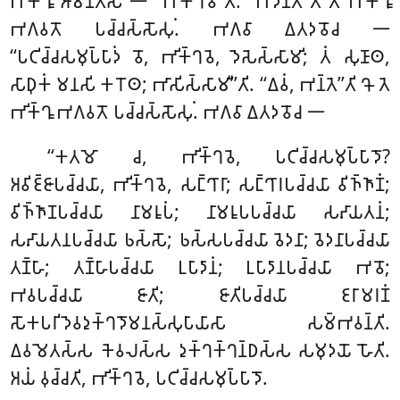
𑀪𑀺𑀓𑁆𑀔𑀽 𑀆𑀫𑀦𑁆𑀢𑁂𑀲𑀺 𑁋 ‘‘𑀪𑀺𑀓𑁆𑀔𑀯𑁄’’𑀢𑀺. ‘‘𑀪𑀤𑀦𑁆𑀢𑁂’’𑀢𑀺 𑀢𑁂 𑀪𑀺𑀓𑁆𑀔𑀽
𑀪𑀕𑀯𑀢𑁄 𑀧𑀘𑁆𑀘𑀲𑁆𑀲𑁄𑀲𑀼𑀁. 𑀪𑀕𑀯𑀸 𑀏𑀢𑀤𑀯𑁄𑀘 𑁋
‘‘𑀧𑀝𑀺𑀘𑁆𑀘𑀲𑀫𑀼𑀧𑁆𑀧𑀸𑀤𑀁 𑀯𑁄, 𑀪𑀺𑀓𑁆𑀔𑀯𑁂, 𑀤𑁂𑀲𑁂𑀲𑁆𑀲𑀸𑀫𑀺; 𑀢𑀁 𑀲𑀼𑀡𑀸𑀣,
𑀲𑀸𑀥𑀼𑀓𑀁 𑀫𑀦𑀲𑀺 𑀓𑀭𑁄𑀣; 𑀪𑀸𑀲𑀺𑀲𑁆𑀲𑀸𑀫𑀻’’𑀢𑀺. ‘‘𑀏𑀯𑀁, 𑀪𑀦𑁆𑀢𑁂’’𑀢𑀺 𑀔𑁄 𑀢𑁂
𑀪𑀺𑀓𑁆𑀔𑀽 𑀪𑀕𑀯𑀢𑁄 𑀧𑀘𑁆𑀘𑀲𑁆𑀲𑁄𑀲𑀼𑀁. 𑀪𑀕𑀯𑀸 𑀏𑀢𑀤𑀯𑁄𑀘 𑁋
‘‘𑀓𑀢𑀫𑁄
𑀘, 𑀪𑀺𑀓𑁆𑀔𑀯𑁂, 𑀧𑀝𑀺𑀘𑁆𑀘𑀲𑀫𑀼𑀧𑁆𑀧𑀸𑀤𑁄?
𑀅𑀯𑀺𑀚𑁆𑀚𑀸𑀧𑀘𑁆𑀘𑀬𑀸, 𑀪𑀺𑀓𑁆𑀔𑀯𑁂, 𑀲𑀗𑁆𑀔𑀸𑀭𑀸; 𑀲𑀗𑁆𑀔𑀸𑀭𑀧𑀘𑁆𑀘𑀬𑀸 𑀯𑀺𑀜𑁆𑀜𑀸𑀡𑀁;
𑀯𑀺𑀜𑁆𑀜𑀸𑀡𑀧𑀘𑁆𑀘𑀬𑀸 𑀦𑀸𑀫𑀭𑀽𑀧𑀁; 𑀦𑀸𑀫𑀭𑀽𑀧𑀧𑀘𑁆𑀘𑀬𑀸 𑀲𑀴𑀸𑀬𑀢𑀦𑀁;
𑀲𑀴𑀸𑀬𑀢𑀦𑀧𑀘𑁆𑀘𑀬𑀸 𑀨𑀲𑁆𑀲𑁄; 𑀨𑀲𑁆𑀲𑀧𑀘𑁆𑀘𑀬𑀸 𑀯𑁂𑀤𑀦𑀸; 𑀯𑁂𑀤𑀦𑀸𑀧𑀘𑁆𑀘𑀬𑀸
𑀢𑀡𑁆𑀳𑀸; 𑀢𑀡𑁆𑀳𑀸𑀧𑀘𑁆𑀘𑀬𑀸 𑀉𑀧𑀸𑀤𑀸𑀦𑀁; 𑀉𑀧𑀸𑀤𑀸𑀦𑀧𑀘𑁆𑀘𑀬𑀸 𑀪𑀯𑁄;
𑀪𑀯𑀧𑀘𑁆𑀘𑀬𑀸 𑀚𑀸𑀢𑀺
; 𑀚𑀸𑀢𑀺𑀧𑀘𑁆𑀘𑀬𑀸 𑀚𑀭𑀸𑀫𑀭𑀡𑀁
𑀲𑁄𑀓𑀧𑀭𑀺𑀤𑁂𑀯𑀤𑀼𑀓𑁆𑀔𑀤𑁄𑀫𑀦𑀲𑁆𑀲𑀼𑀧𑀸𑀬𑀸𑀲𑀸 𑀲𑀫𑁆𑀪𑀯𑀦𑁆𑀢𑀺.
𑀏𑀯𑀫𑁂𑀢𑀲𑁆𑀲 𑀓𑁂𑀯𑀮𑀲𑁆𑀲 𑀤𑀼𑀓𑁆𑀔𑀓𑁆𑀔𑀦𑁆𑀥𑀲𑁆𑀲 𑀲𑀫𑀼𑀤𑀬𑁄 𑀳𑁄𑀢𑀺.
𑀅𑀬𑀁 𑀯𑀼𑀘𑁆𑀘𑀢𑀺, 𑀪𑀺𑀓𑁆𑀔𑀯𑁂, 𑀧𑀝𑀺𑀘𑁆𑀘𑀲𑀫𑀼𑀧𑁆𑀧𑀸𑀤𑁄.