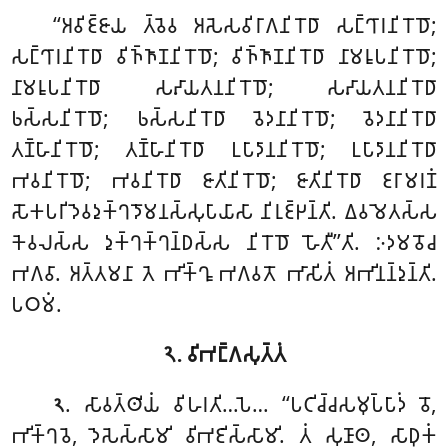
‘‘𑀅𑀯𑀺𑀚𑁆𑀚𑀸𑀬
𑀢𑁆𑀯𑁂𑀯 𑀅𑀲𑁂𑀲𑀯𑀺𑀭𑀸𑀕𑀦𑀺𑀭𑁄𑀥𑀸 𑀲𑀗𑁆𑀔𑀸𑀭𑀦𑀺𑀭𑁄𑀥𑁄;
𑀲𑀗𑁆𑀔𑀸𑀭𑀦𑀺𑀭𑁄𑀥𑀸
𑀯𑀺𑀜𑁆𑀜𑀸𑀡𑀦𑀺𑀭𑁄𑀥𑁄; 𑀯𑀺𑀜𑁆𑀜𑀸𑀡𑀦𑀺𑀭𑁄𑀥𑀸 𑀦𑀸𑀫𑀭𑀽𑀧𑀦𑀺𑀭𑁄𑀥𑁄;
𑀦𑀸𑀫𑀭𑀽𑀧𑀦𑀺𑀭𑁄𑀥𑀸 𑀲𑀴𑀸𑀬𑀢𑀦𑀦𑀺𑀭𑁄𑀥𑁄; 𑀲𑀴𑀸𑀬𑀢𑀦𑀦𑀺𑀭𑁄𑀥𑀸
𑀨𑀲𑁆𑀲𑀦𑀺𑀭𑁄𑀥𑁄; 𑀨𑀲𑁆𑀲𑀦𑀺𑀭𑁄𑀥𑀸 𑀯𑁂𑀤𑀦𑀸𑀦𑀺𑀭𑁄𑀥𑁄; 𑀯𑁂𑀤𑀦𑀸𑀦𑀺𑀭𑁄𑀥𑀸
𑀢𑀡𑁆𑀳𑀸𑀦𑀺𑀭𑁄𑀥𑁄; 𑀢𑀡𑁆𑀳𑀸𑀦𑀺𑀭𑁄𑀥𑀸 𑀉𑀧𑀸𑀤𑀸𑀦𑀦𑀺𑀭𑁄𑀥𑁄; 𑀉𑀧𑀸𑀤𑀸𑀦𑀦𑀺𑀭𑁄𑀥𑀸
𑀪𑀯𑀦𑀺𑀭𑁄𑀥𑁄; 𑀪𑀯𑀦𑀺𑀭𑁄𑀥𑀸 𑀚𑀸𑀢𑀺𑀦𑀺𑀭𑁄𑀥𑁄; 𑀚𑀸𑀢𑀺𑀦𑀺𑀭𑁄𑀥𑀸 𑀚𑀭𑀸𑀫𑀭𑀡𑀁
𑀲𑁄𑀓𑀧𑀭𑀺𑀤𑁂𑀯𑀤𑀼𑀓𑁆𑀔𑀤𑁄𑀫𑀦𑀲𑁆𑀲𑀼𑀧𑀸𑀬𑀸𑀲𑀸 𑀦𑀺𑀭𑀼𑀚𑁆𑀛𑀦𑁆𑀢𑀺. 𑀏𑀯𑀫𑁂𑀢𑀲𑁆𑀲
𑀓𑁂𑀯𑀮𑀲𑁆𑀲 𑀤𑀼𑀓𑁆𑀔𑀓𑁆𑀔𑀦𑁆𑀥𑀲𑁆𑀲 𑀦𑀺𑀭𑁄𑀥𑁄 𑀳𑁄𑀢𑀻’’𑀢𑀺. 𑀇𑀤𑀫𑀯𑁄𑀘
𑀪𑀕𑀯𑀸. 𑀅𑀢𑁆𑀢𑀫𑀦𑀸 𑀢𑁂 𑀪𑀺𑀓𑁆𑀔𑀽 𑀪𑀕𑀯𑀢𑁄 𑀪𑀸𑀲𑀺𑀢𑀁 𑀅𑀪𑀺𑀦𑀦𑁆𑀤𑀼𑀦𑁆𑀢𑀺.
𑀧𑀞𑀫𑀁.
𑁨. 𑀯𑀺𑀪𑀗𑁆𑀕𑀲𑀼𑀢𑁆𑀢𑀁
. 𑀲𑀸𑀯𑀢𑁆𑀣𑀺𑀬𑀁 𑀯𑀺𑀳𑀭𑀢𑀺…𑀧𑁂… ‘‘𑀧𑀝𑀺𑀘𑁆𑀘𑀲𑀫𑀼𑀧𑁆𑀧𑀸𑀤𑀁 𑀯𑁄,
𑁨
𑀪𑀺𑀓𑁆𑀔𑀯𑁂, 𑀤𑁂𑀲𑁂𑀲𑁆𑀲𑀸𑀫𑀺 𑀯𑀺𑀪𑀚𑀺𑀲𑁆𑀲𑀸𑀫𑀺. 𑀢𑀁 𑀲𑀼𑀡𑀸𑀣, 𑀲𑀸𑀥𑀼𑀓𑀁