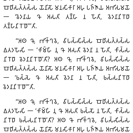
𑀩𑁄𑀥𑀺𑀲𑀢𑁆𑀢𑀲𑁆𑀲 𑀬𑁄𑀦𑀺𑀲𑁄 𑀫𑀦𑀲𑀺𑀓𑀸𑀭𑀸 𑀅𑀳𑀼 𑀧𑀜𑁆𑀜𑀸𑀬 𑀅𑀪𑀺𑀲𑀫𑀬𑁄
𑁋 ‘𑀯𑁂𑀤𑀦𑀸𑀬 𑀔𑁄 𑀅𑀲𑀢𑀺 𑀢𑀡𑁆𑀳𑀸 𑀦 𑀳𑁄𑀢𑀺, 𑀯𑁂𑀤𑀦𑀸𑀦𑀺𑀭𑁄𑀥𑀸
𑀢𑀡𑁆𑀳𑀸𑀦𑀺𑀭𑁄𑀥𑁄’’’𑀢𑀺.
‘‘𑀅𑀣 𑀔𑁄, 𑀪𑀺𑀓𑁆𑀔𑀯𑁂, 𑀯𑀺𑀧𑀲𑁆𑀲𑀺𑀲𑁆𑀲 𑀩𑁄𑀥𑀺𑀲𑀢𑁆𑀢𑀲𑁆𑀲
𑀏𑀢𑀤𑀳𑁄𑀲𑀺 𑁋 ‘𑀓𑀺𑀫𑁆𑀳𑀺 𑀦𑀼 𑀔𑁄 𑀅𑀲𑀢𑀺 𑀯𑁂𑀤𑀦𑀸 𑀦 𑀳𑁄𑀢𑀺, 𑀓𑀺𑀲𑁆𑀲
𑀦𑀺𑀭𑁄𑀥𑀸 𑀯𑁂𑀤𑀦𑀸𑀦𑀺𑀭𑁄𑀥𑁄’𑀢𑀺? 𑀅𑀣 𑀔𑁄, 𑀪𑀺𑀓𑁆𑀔𑀯𑁂, 𑀯𑀺𑀧𑀲𑁆𑀲𑀺𑀲𑁆𑀲
𑀩𑁄𑀥𑀺𑀲𑀢𑁆𑀢𑀲𑁆𑀲 𑀬𑁄𑀦𑀺𑀲𑁄 𑀫𑀦𑀲𑀺𑀓𑀸𑀭𑀸 𑀅𑀳𑀼 𑀧𑀜𑁆𑀜𑀸𑀬 𑀅𑀪𑀺𑀲𑀫𑀬𑁄
𑁋 ‘𑀨𑀲𑁆𑀲𑁂 𑀔𑁄 𑀅𑀲𑀢𑀺 𑀯𑁂𑀤𑀦𑀸 𑀦 𑀳𑁄𑀢𑀺, 𑀨𑀲𑁆𑀲𑀦𑀺𑀭𑁄𑀥𑀸
𑀯𑁂𑀤𑀦𑀸𑀦𑀺𑀭𑁄𑀥𑁄’’’𑀢𑀺.
‘‘𑀅𑀣 𑀔𑁄, 𑀪𑀺𑀓𑁆𑀔𑀯𑁂, 𑀯𑀺𑀧𑀲𑁆𑀲𑀺𑀲𑁆𑀲 𑀩𑁄𑀥𑀺𑀲𑀢𑁆𑀢𑀲𑁆𑀲
𑀏𑀢𑀤𑀳𑁄𑀲𑀺 𑁋 ‘𑀓𑀺𑀫𑁆𑀳𑀺 𑀦𑀼 𑀔𑁄 𑀅𑀲𑀢𑀺 𑀨𑀲𑁆𑀲𑁄 𑀦 𑀳𑁄𑀢𑀺, 𑀓𑀺𑀲𑁆𑀲
𑀦𑀺𑀭𑁄𑀥𑀸 𑀨𑀲𑁆𑀲𑀦𑀺𑀭𑁄𑀥𑁄’𑀢𑀺? 𑀅𑀣 𑀔𑁄 𑀪𑀺𑀓𑁆𑀔𑀯𑁂, 𑀯𑀺𑀧𑀲𑁆𑀲𑀺𑀲𑁆𑀲
𑀩𑁄𑀥𑀺𑀲𑀢𑁆𑀢𑀲𑁆𑀲 𑀬𑁄𑀦𑀺𑀲𑁄 𑀫𑀦𑀲𑀺𑀓𑀸𑀭𑀸 𑀅𑀳𑀼
𑀧𑀜𑁆𑀜𑀸𑀬 𑀅𑀪𑀺𑀲𑀫𑀬𑁄