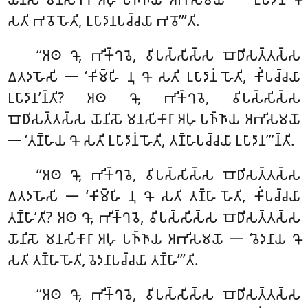
𑀲𑀢𑀺 𑀪𑀯𑁄 𑀳𑁄𑀢𑀺, 𑀉𑀧𑀸𑀤𑀸𑀦𑀧𑀘𑁆𑀘𑀬𑀸 𑀪𑀯𑁄’’’𑀢𑀺.
‘‘𑀅𑀣 𑀔𑁄, 𑀪𑀺𑀓𑁆𑀔𑀯𑁂, 𑀯𑀺𑀧𑀲𑁆𑀲𑀺𑀲𑁆𑀲 𑀩𑁄𑀥𑀺𑀲𑀢𑁆𑀢𑀲𑁆𑀲
𑀏𑀢𑀤𑀳𑁄𑀲𑀺 𑁋 ‘𑀓𑀺𑀫𑁆𑀳𑀺 𑀦𑀼 𑀔𑁄 𑀲𑀢𑀺 𑀉𑀧𑀸𑀤𑀸𑀦𑀁 𑀳𑁄𑀢𑀺, 𑀓𑀺𑀁𑀧𑀘𑁆𑀘𑀬𑀸
𑀉𑀧𑀸𑀤𑀸𑀦’𑀦𑁆𑀢𑀺? 𑀅𑀣 𑀔𑁄, 𑀪𑀺𑀓𑁆𑀔𑀯𑁂, 𑀯𑀺𑀧𑀲𑁆𑀲𑀺𑀲𑁆𑀲
𑀩𑁄𑀥𑀺𑀲𑀢𑁆𑀢𑀲𑁆𑀲 𑀬𑁄𑀦𑀺𑀲𑁄 𑀫𑀦𑀲𑀺𑀓𑀸𑀭𑀸
𑀅𑀳𑀼 𑀧𑀜𑁆𑀜𑀸𑀬 𑀅𑀪𑀺𑀲𑀫𑀬𑁄
𑁋 ‘𑀢𑀡𑁆𑀳𑀸𑀬 𑀔𑁄 𑀲𑀢𑀺 𑀉𑀧𑀸𑀤𑀸𑀦𑀁
𑀳𑁄𑀢𑀺, 𑀢𑀡𑁆𑀳𑀸𑀧𑀘𑁆𑀘𑀬𑀸 𑀉𑀧𑀸𑀤𑀸𑀦’’’𑀦𑁆𑀢𑀺.
‘‘𑀅𑀣 𑀔𑁄, 𑀪𑀺𑀓𑁆𑀔𑀯𑁂, 𑀯𑀺𑀧𑀲𑁆𑀲𑀺𑀲𑁆𑀲 𑀩𑁄𑀥𑀺𑀲𑀢𑁆𑀢𑀲𑁆𑀲
𑀏𑀢𑀤𑀳𑁄𑀲𑀺 𑁋 ‘𑀓𑀺𑀫𑁆𑀳𑀺 𑀦𑀼 𑀔𑁄 𑀲𑀢𑀺 𑀢𑀡𑁆𑀳𑀸 𑀳𑁄𑀢𑀺, 𑀓𑀺𑀁𑀧𑀘𑁆𑀘𑀬𑀸
𑀢𑀡𑁆𑀳𑀸’𑀢𑀺? 𑀅𑀣 𑀔𑁄, 𑀪𑀺𑀓𑁆𑀔𑀯𑁂, 𑀯𑀺𑀧𑀲𑁆𑀲𑀺𑀲𑁆𑀲 𑀩𑁄𑀥𑀺𑀲𑀢𑁆𑀢𑀲𑁆𑀲
𑀬𑁄𑀦𑀺𑀲𑁄 𑀫𑀦𑀲𑀺𑀓𑀸𑀭𑀸 𑀅𑀳𑀼 𑀧𑀜𑁆𑀜𑀸𑀬 𑀅𑀪𑀺𑀲𑀫𑀬𑁄 𑁋 ‘𑀯𑁂𑀤𑀦𑀸𑀬 𑀔𑁄
𑀲𑀢𑀺 𑀢𑀡𑁆𑀳𑀸 𑀳𑁄𑀢𑀺, 𑀯𑁂𑀤𑀦𑀸𑀧𑀘𑁆𑀘𑀬𑀸 𑀢𑀡𑁆𑀳𑀸’’’𑀢𑀺.
‘‘𑀅𑀣 𑀔𑁄, 𑀪𑀺𑀓𑁆𑀔𑀯𑁂, 𑀯𑀺𑀧𑀲𑁆𑀲𑀺𑀲𑁆𑀲 𑀩𑁄𑀥𑀺𑀲𑀢𑁆𑀢𑀲𑁆𑀲