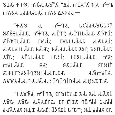
𑀫𑀦𑀲𑀺 𑀓𑀭𑁄𑀣; 𑀪𑀸𑀲𑀺𑀲𑁆𑀲𑀸𑀫𑀻’’𑀢𑀺. ‘‘𑀏𑀯𑀁, 𑀪𑀦𑁆𑀢𑁂’’𑀢𑀺 𑀔𑁄 𑀢𑁂 𑀪𑀺𑀓𑁆𑀔𑀽
𑀪𑀕𑀯𑀢𑁄 𑀧𑀘𑁆𑀘𑀲𑁆𑀲𑁄𑀲𑀼𑀁. 𑀪𑀕𑀯𑀸 𑀏𑀢𑀤𑀯𑁄𑀘 𑁋
‘‘𑀓𑀢𑀫𑁄 𑀘, 𑀪𑀺𑀓𑁆𑀔𑀯𑁂, 𑀧𑀝𑀺𑀘𑁆𑀘𑀲𑀫𑀼𑀧𑁆𑀧𑀸𑀤𑁄?
𑀅𑀯𑀺𑀚𑁆𑀚𑀸𑀧𑀘𑁆𑀘𑀬𑀸, 𑀪𑀺𑀓𑁆𑀔𑀯𑁂, 𑀲𑀗𑁆𑀔𑀸𑀭𑀸; 𑀲𑀗𑁆𑀔𑀸𑀭𑀧𑀘𑁆𑀘𑀬𑀸 𑀯𑀺𑀜𑁆𑀜𑀸𑀡𑀁;
𑀯𑀺𑀜𑁆𑀜𑀸𑀡𑀧𑀘𑁆𑀘𑀬𑀸 𑀦𑀸𑀫𑀭𑀽𑀧𑀁; 𑀦𑀸𑀫𑀭𑀽𑀧𑀧𑀘𑁆𑀘𑀬𑀸 𑀲𑀴𑀸𑀬𑀢𑀦𑀁;
𑀲𑀴𑀸𑀬𑀢𑀦𑀧𑀘𑁆𑀘𑀬𑀸 𑀨𑀲𑁆𑀲𑁄; 𑀨𑀲𑁆𑀲𑀧𑀘𑁆𑀘𑀬𑀸 𑀯𑁂𑀤𑀦𑀸; 𑀯𑁂𑀤𑀦𑀸𑀧𑀘𑁆𑀘𑀬𑀸
𑀢𑀡𑁆𑀳𑀸; 𑀢𑀡𑁆𑀳𑀸𑀧𑀘𑁆𑀘𑀬𑀸 𑀉𑀧𑀸𑀤𑀸𑀦𑀁; 𑀉𑀧𑀸𑀤𑀸𑀦𑀧𑀘𑁆𑀘𑀬𑀸 𑀪𑀯𑁄;
𑀪𑀯𑀧𑀘𑁆𑀘𑀬𑀸 𑀚𑀸𑀢𑀺
; 𑀚𑀸𑀢𑀺𑀧𑀘𑁆𑀘𑀬𑀸 𑀚𑀭𑀸𑀫𑀭𑀡𑀁
𑀲𑁄𑀓𑀧𑀭𑀺𑀤𑁂𑀯𑀤𑀼𑀓𑁆𑀔𑀤𑁄𑀫𑀦𑀲𑁆𑀲𑀼𑀧𑀸𑀬𑀸𑀲𑀸 𑀲𑀫𑁆𑀪𑀯𑀦𑁆𑀢𑀺.
𑀏𑀯𑀫𑁂𑀢𑀲𑁆𑀲 𑀓𑁂𑀯𑀮𑀲𑁆𑀲 𑀤𑀼𑀓𑁆𑀔𑀓𑁆𑀔𑀦𑁆𑀥𑀲𑁆𑀲 𑀲𑀫𑀼𑀤𑀬𑁄 𑀳𑁄𑀢𑀺.
‘‘𑀓𑀢𑀫𑀜𑁆𑀘, 𑀪𑀺𑀓𑁆𑀔𑀯𑁂, 𑀚𑀭𑀸𑀫𑀭𑀡𑀁? 𑀬𑀸 𑀢𑁂𑀲𑀁 𑀢𑁂𑀲𑀁 𑀲𑀢𑁆𑀢𑀸𑀦𑀁
𑀢𑀫𑁆𑀳𑀺 𑀢𑀫𑁆𑀳𑀺 𑀲𑀢𑁆𑀢𑀦𑀺𑀓𑀸𑀬𑁂 𑀚𑀭𑀸 𑀚𑀻𑀭𑀡𑀢𑀸 𑀔𑀡𑁆𑀟𑀺𑀘𑁆𑀘𑀁 𑀧𑀸𑀮𑀺𑀘𑁆𑀘𑀁
𑀯𑀮𑀺𑀢𑁆𑀢𑀘𑀢𑀸 𑀆𑀬𑀼𑀦𑁄 𑀲𑀁𑀳𑀸𑀦𑀺 𑀇𑀦𑁆𑀤𑁆𑀭𑀺𑀬𑀸𑀦𑀁 𑀧𑀭𑀺𑀧𑀸𑀓𑁄; 𑀅𑀬𑀁 𑀯𑀼𑀘𑁆𑀘𑀢𑀺
𑀚𑀭𑀸.