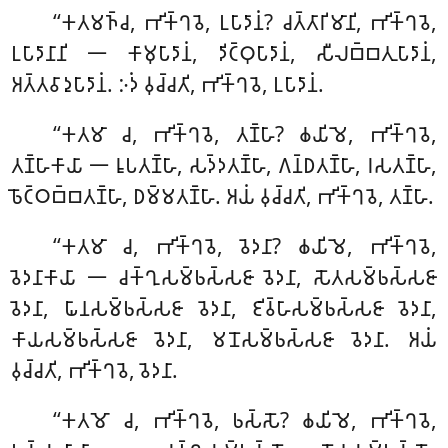
‘‘𑀓𑀢𑀫𑀜𑁆𑀘, 𑀪𑀺𑀓𑁆𑀔𑀯𑁂, 𑀉𑀧𑀸𑀤𑀸𑀦𑀁? 𑀘𑀢𑁆𑀢𑀸𑀭𑀺𑀫𑀸𑀦𑀺, 𑀪𑀺𑀓𑁆𑀔𑀯𑁂,
𑀉𑀧𑀸𑀤𑀸𑀦𑀸𑀦𑀺 𑁋 𑀓𑀸𑀫𑀼𑀧𑀸𑀤𑀸𑀦𑀁, 𑀤𑀺𑀝𑁆𑀞𑀼𑀧𑀸𑀤𑀸𑀦𑀁, 𑀲𑀻𑀮𑀩𑁆𑀩𑀢𑀼𑀧𑀸𑀤𑀸𑀦𑀁,
𑀅𑀢𑁆𑀢𑀯𑀸𑀤𑀼𑀧𑀸𑀤𑀸𑀦𑀁. 𑀇𑀤𑀁 𑀯𑀼𑀘𑁆𑀘𑀢𑀺, 𑀪𑀺𑀓𑁆𑀔𑀯𑁂, 𑀉𑀧𑀸𑀤𑀸𑀦𑀁.
‘‘𑀓𑀢𑀫𑀸 𑀘, 𑀪𑀺𑀓𑁆𑀔𑀯𑁂, 𑀢𑀡𑁆𑀳𑀸? 𑀙𑀬𑀺𑀫𑁂, 𑀪𑀺𑀓𑁆𑀔𑀯𑁂,
𑀢𑀡𑁆𑀳𑀸𑀓𑀸𑀬𑀸 𑁋 𑀭𑀽𑀧𑀢𑀡𑁆𑀳𑀸, 𑀲𑀤𑁆𑀤𑀢𑀡𑁆𑀳𑀸, 𑀕𑀦𑁆𑀥𑀢𑀡𑁆𑀳𑀸, 𑀭𑀲𑀢𑀡𑁆𑀳𑀸,
𑀨𑁄𑀝𑁆𑀞𑀩𑁆𑀩𑀢𑀡𑁆𑀳𑀸, 𑀥𑀫𑁆𑀫𑀢𑀡𑁆𑀳𑀸. 𑀅𑀬𑀁 𑀯𑀼𑀘𑁆𑀘𑀢𑀺, 𑀪𑀺𑀓𑁆𑀔𑀯𑁂, 𑀢𑀡𑁆𑀳𑀸.
‘‘𑀓𑀢𑀫𑀸
𑀘, 𑀪𑀺𑀓𑁆𑀔𑀯𑁂, 𑀯𑁂𑀤𑀦𑀸? 𑀙𑀬𑀺𑀫𑁂, 𑀪𑀺𑀓𑁆𑀔𑀯𑁂,
𑀯𑁂𑀤𑀦𑀸𑀓𑀸𑀬𑀸 𑁋 𑀘𑀓𑁆𑀔𑀼𑀲𑀫𑁆𑀨𑀲𑁆𑀲𑀚𑀸 𑀯𑁂𑀤𑀦𑀸, 𑀲𑁄𑀢𑀲𑀫𑁆𑀨𑀲𑁆𑀲𑀚𑀸
𑀯𑁂𑀤𑀦𑀸, 𑀖𑀸𑀦𑀲𑀫𑁆𑀨𑀲𑁆𑀲𑀚𑀸 𑀯𑁂𑀤𑀦𑀸, 𑀚𑀺𑀯𑁆𑀳𑀸𑀲𑀫𑁆𑀨𑀲𑁆𑀲𑀚𑀸 𑀯𑁂𑀤𑀦𑀸,
𑀓𑀸𑀬𑀲𑀫𑁆𑀨𑀲𑁆𑀲𑀚𑀸 𑀯𑁂𑀤𑀦𑀸, 𑀫𑀦𑁄𑀲𑀫𑁆𑀨𑀲𑁆𑀲𑀚𑀸 𑀯𑁂𑀤𑀦𑀸. 𑀅𑀬𑀁
𑀯𑀼𑀘𑁆𑀘𑀢𑀺, 𑀪𑀺𑀓𑁆𑀔𑀯𑁂, 𑀯𑁂𑀤𑀦𑀸.
‘‘𑀓𑀢𑀫𑁄 𑀘, 𑀪𑀺𑀓𑁆𑀔𑀯𑁂, 𑀨𑀲𑁆𑀲𑁄? 𑀙𑀬𑀺𑀫𑁂, 𑀪𑀺𑀓𑁆𑀔𑀯𑁂,