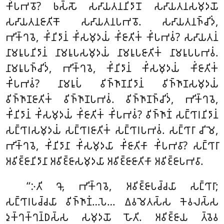
𑀓𑀺𑀁𑀧𑀪𑀯𑁄? 𑀨𑀲𑁆𑀲𑁄 𑀲𑀴𑀸𑀬𑀢𑀦𑀦𑀺𑀤𑀸𑀦𑁄 𑀲𑀴𑀸𑀬𑀢𑀦𑀲𑀫𑀼𑀤𑀬𑁄
𑀲𑀴𑀸𑀬𑀢𑀦𑀚𑀸𑀢𑀺𑀓𑁄 𑀲𑀴𑀸𑀬𑀢𑀦𑀧𑀪𑀯𑁄. 𑀲𑀴𑀸𑀬𑀢𑀦𑀜𑁆𑀘𑀺𑀤𑀁,
𑀪𑀺𑀓𑁆𑀔𑀯𑁂, 𑀓𑀺𑀁𑀦𑀺𑀤𑀸𑀦𑀁
𑀓𑀺𑀁𑀲𑀫𑀼𑀤𑀬𑀁 𑀓𑀺𑀁𑀚𑀸𑀢𑀺𑀓𑀁 𑀓𑀺𑀁𑀧𑀪𑀯𑀁? 𑀲𑀴𑀸𑀬𑀢𑀦𑀁
𑀦𑀸𑀫𑀭𑀽𑀧𑀦𑀺𑀤𑀸𑀦𑀁 𑀦𑀸𑀫𑀭𑀽𑀧𑀲𑀫𑀼𑀤𑀬𑀁 𑀦𑀸𑀫𑀭𑀽𑀧𑀚𑀸𑀢𑀺𑀓𑀁 𑀦𑀸𑀫𑀭𑀽𑀧𑀧𑀪𑀯𑀁.
𑀦𑀸𑀫𑀭𑀽𑀧𑀜𑁆𑀘𑀺𑀤𑀁, 𑀪𑀺𑀓𑁆𑀔𑀯𑁂, 𑀓𑀺𑀁𑀦𑀺𑀤𑀸𑀦𑀁 𑀓𑀺𑀁𑀲𑀫𑀼𑀤𑀬𑀁 𑀓𑀺𑀁𑀚𑀸𑀢𑀺𑀓𑀁
𑀓𑀺𑀁𑀧𑀪𑀯𑀁? 𑀦𑀸𑀫𑀭𑀽𑀧𑀁 𑀯𑀺𑀜𑁆𑀜𑀸𑀡𑀦𑀺𑀤𑀸𑀦𑀁 𑀯𑀺𑀜𑁆𑀜𑀸𑀡𑀲𑀫𑀼𑀤𑀬𑀁
𑀯𑀺𑀜𑁆𑀜𑀸𑀡𑀚𑀸𑀢𑀺𑀓𑀁 𑀯𑀺𑀜𑁆𑀜𑀸𑀡𑀧𑀪𑀯𑀁. 𑀯𑀺𑀜𑁆𑀜𑀸𑀡𑀜𑁆𑀘𑀺𑀤𑀁, 𑀪𑀺𑀓𑁆𑀔𑀯𑁂,
𑀓𑀺𑀁𑀦𑀺𑀤𑀸𑀦𑀁 𑀓𑀺𑀁𑀲𑀫𑀼𑀤𑀬𑀁 𑀓𑀺𑀁𑀚𑀸𑀢𑀺𑀓𑀁 𑀓𑀺𑀁𑀧𑀪𑀯𑀁? 𑀯𑀺𑀜𑁆𑀜𑀸𑀡𑀁 𑀲𑀗𑁆𑀔𑀸𑀭𑀦𑀺𑀤𑀸𑀦𑀁
𑀲𑀗𑁆𑀔𑀸𑀭𑀲𑀫𑀼𑀤𑀬𑀁 𑀲𑀗𑁆𑀔𑀸𑀭𑀚𑀸𑀢𑀺𑀓𑀁 𑀲𑀗𑁆𑀔𑀸𑀭𑀧𑀪𑀯𑀁. 𑀲𑀗𑁆𑀔𑀸𑀭𑀸 𑀘𑀺𑀫𑁂,
𑀪𑀺𑀓𑁆𑀔𑀯𑁂, 𑀓𑀺𑀁𑀦𑀺𑀤𑀸𑀦𑀸 𑀓𑀺𑀁𑀲𑀫𑀼𑀤𑀬𑀸 𑀓𑀺𑀁𑀚𑀸𑀢𑀺𑀓𑀸 𑀓𑀺𑀁𑀧𑀪𑀯𑀸? 𑀲𑀗𑁆𑀔𑀸𑀭𑀸
𑀅𑀯𑀺𑀚𑁆𑀚𑀸𑀦𑀺𑀤𑀸𑀦𑀸 𑀅𑀯𑀺𑀚𑁆𑀚𑀸𑀲𑀫𑀼𑀤𑀬𑀸 𑀅𑀯𑀺𑀚𑁆𑀚𑀸𑀚𑀸𑀢𑀺𑀓𑀸 𑀅𑀯𑀺𑀚𑁆𑀚𑀸𑀧𑀪𑀯𑀸.
‘‘𑀇𑀢𑀺 𑀔𑁄, 𑀪𑀺𑀓𑁆𑀔𑀯𑁂, 𑀅𑀯𑀺𑀚𑁆𑀚𑀸𑀧𑀘𑁆𑀘𑀬𑀸 𑀲𑀗𑁆𑀔𑀸𑀭𑀸;
𑀲𑀗𑁆𑀔𑀸𑀭𑀧𑀘𑁆𑀘𑀬𑀸 𑀯𑀺𑀜𑁆𑀜𑀸𑀡𑀁…𑀧𑁂… 𑀏𑀯𑀫𑁂𑀢𑀲𑁆𑀲 𑀓𑁂𑀯𑀮𑀲𑁆𑀲
𑀤𑀼𑀓𑁆𑀔𑀓𑁆𑀔𑀦𑁆𑀥𑀲𑁆𑀲 𑀲𑀫𑀼𑀤𑀬𑁄 𑀳𑁄𑀢𑀺. 𑀅𑀯𑀺𑀚𑁆𑀚𑀸𑀬 𑀢𑁆𑀯𑁂𑀯