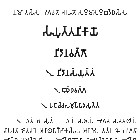
𑀦𑀫𑁄 𑀢𑀲𑁆𑀲 𑀪𑀕𑀯𑀢𑁄 𑀅𑀭𑀳𑀢𑁄 𑀲𑀫𑁆𑀫𑀸𑀲𑀫𑁆𑀩𑀼𑀤𑁆𑀥𑀲𑁆𑀲
𑀲𑀁𑀬𑀼𑀢𑁆𑀢𑀦𑀺𑀓𑀸𑀬𑁄
𑀦𑀺𑀤𑀸𑀦𑀯𑀕𑁆𑀕𑁄
𑁧. 𑀦𑀺𑀤𑀸𑀦𑀲𑀁𑀬𑀼𑀢𑁆𑀢𑀁
𑁧. 𑀩𑀼𑀤𑁆𑀥𑀯𑀕𑁆𑀕𑁄
𑁧. 𑀧𑀝𑀺𑀘𑁆𑀘𑀲𑀫𑀼𑀧𑁆𑀧𑀸𑀤𑀲𑀼𑀢𑁆𑀢𑀁
. 𑀏𑀯𑀁
𑀫𑁂 𑀲𑀼𑀢𑀁 𑁋 𑀏𑀓𑀁 𑀲𑀫𑀬𑀁 𑀪𑀕𑀯𑀸 𑀲𑀸𑀯𑀢𑁆𑀣𑀺𑀬𑀁
𑁧
𑀯𑀺𑀳𑀭𑀢𑀺 𑀚𑁂𑀢𑀯𑀦𑁂 𑀅𑀦𑀸𑀣𑀧𑀺𑀡𑁆𑀟𑀺𑀓𑀲𑁆𑀲 𑀆𑀭𑀸𑀫𑁂. 𑀢𑀢𑁆𑀭 𑀔𑁄 𑀪𑀕𑀯𑀸