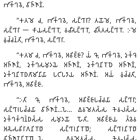
𑀪𑀺𑀓𑁆𑀔𑀯𑁂, 𑀯𑀺𑀜𑁆𑀜𑀸𑀡𑀁.
‘‘𑀓𑀢𑀫𑁂 𑀘, 𑀪𑀺𑀓𑁆𑀔𑀯𑁂, 𑀲𑀗𑁆𑀔𑀸𑀭𑀸? 𑀢𑀬𑁄𑀫𑁂, 𑀪𑀺𑀓𑁆𑀔𑀯𑁂,
𑀲𑀗𑁆𑀔𑀸𑀭𑀸 𑁋 𑀓𑀸𑀬𑀲𑀗𑁆𑀔𑀸𑀭𑁄, 𑀯𑀘𑀻𑀲𑀗𑁆𑀔𑀸𑀭𑁄, 𑀘𑀺𑀢𑁆𑀢𑀲𑀗𑁆𑀔𑀸𑀭𑁄. 𑀇𑀫𑁂
𑀯𑀼𑀘𑁆𑀘𑀦𑁆𑀢𑀺, 𑀪𑀺𑀓𑁆𑀔𑀯𑁂, 𑀲𑀗𑁆𑀔𑀸𑀭𑀸.
‘‘𑀓𑀢𑀫𑀸
𑀘, 𑀪𑀺𑀓𑁆𑀔𑀯𑁂, 𑀅𑀯𑀺𑀚𑁆𑀚𑀸? 𑀬𑀁 𑀔𑁄, 𑀪𑀺𑀓𑁆𑀔𑀯𑁂, 𑀤𑀼𑀓𑁆𑀔𑁂
𑀅𑀜𑁆𑀜𑀸𑀡𑀁, 𑀤𑀼𑀓𑁆𑀔𑀲𑀫𑀼𑀤𑀬𑁂 𑀅𑀜𑁆𑀜𑀸𑀡𑀁, 𑀤𑀼𑀓𑁆𑀔𑀦𑀺𑀭𑁄𑀥𑁂 𑀅𑀜𑁆𑀜𑀸𑀡𑀁,
𑀤𑀼𑀓𑁆𑀔𑀦𑀺𑀭𑁄𑀥𑀕𑀸𑀫𑀺𑀦𑀺𑀬𑀸 𑀧𑀝𑀺𑀧𑀤𑀸𑀬 𑀅𑀜𑁆𑀜𑀸𑀡𑀁. 𑀅𑀬𑀁 𑀯𑀼𑀘𑁆𑀘𑀢𑀺,
𑀪𑀺𑀓𑁆𑀔𑀯𑁂, 𑀅𑀯𑀺𑀚𑁆𑀚𑀸.
‘‘𑀇𑀢𑀺
𑀔𑁄, 𑀪𑀺𑀓𑁆𑀔𑀯𑁂, 𑀅𑀯𑀺𑀚𑁆𑀚𑀸𑀧𑀘𑁆𑀘𑀬𑀸 𑀲𑀗𑁆𑀔𑀸𑀭𑀸;
𑀲𑀗𑁆𑀔𑀸𑀭𑀧𑀘𑁆𑀘𑀬𑀸 𑀯𑀺𑀜𑁆𑀜𑀸𑀡𑀁…𑀧𑁂… 𑀏𑀯𑀫𑁂𑀢𑀲𑁆𑀲 𑀓𑁂𑀯𑀮𑀲𑁆𑀲
𑀤𑀼𑀓𑁆𑀔𑀓𑁆𑀔𑀦𑁆𑀥𑀲𑁆𑀲 𑀲𑀫𑀼𑀤𑀬𑁄 𑀳𑁄𑀢𑀺. 𑀅𑀯𑀺𑀚𑁆𑀚𑀸𑀬 𑀢𑁆𑀯𑁂𑀯
𑀅𑀲𑁂𑀲𑀯𑀺𑀭𑀸𑀕𑀦𑀺𑀭𑁄𑀥𑀸 𑀲𑀗𑁆𑀔𑀸𑀭𑀦𑀺𑀭𑁄𑀥𑁄; 𑀲𑀗𑁆𑀔𑀸𑀭𑀦𑀺𑀭𑁄𑀥𑀸
𑀯𑀺𑀜𑁆𑀜𑀸𑀡𑀦𑀺𑀭𑁄𑀥𑁄…𑀧𑁂… 𑀏𑀯𑀫𑁂𑀢𑀲𑁆𑀲 𑀓𑁂𑀯𑀮𑀲𑁆𑀲