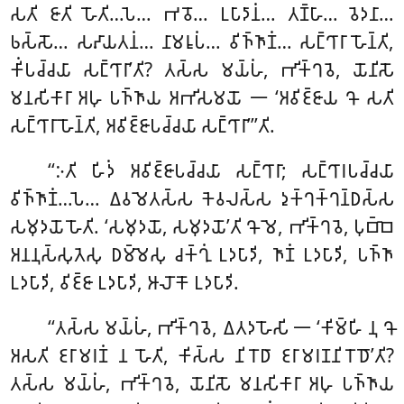
𑀲𑀢𑀺 𑀚𑀸𑀢𑀺 𑀳𑁄𑀢𑀺…𑀧𑁂… 𑀪𑀯𑁄… 𑀉𑀧𑀸𑀤𑀸𑀦𑀁… 𑀢𑀡𑁆𑀳𑀸… 𑀯𑁂𑀤𑀦𑀸…
𑀨𑀲𑁆𑀲𑁄… 𑀲𑀴𑀸𑀬𑀢𑀦𑀁… 𑀦𑀸𑀫𑀭𑀽𑀧𑀁… 𑀯𑀺𑀜𑁆𑀜𑀸𑀡𑀁… 𑀲𑀗𑁆𑀔𑀸𑀭𑀸 𑀳𑁄𑀦𑁆𑀢𑀺,
𑀓𑀺𑀁𑀧𑀘𑁆𑀘𑀬𑀸 𑀲𑀗𑁆𑀔𑀸𑀭𑀸’𑀢𑀺? 𑀢𑀲𑁆𑀲 𑀫𑀬𑁆𑀳𑀁, 𑀪𑀺𑀓𑁆𑀔𑀯𑁂
, 𑀬𑁄𑀦𑀺𑀲𑁄
𑀫𑀦𑀲𑀺𑀓𑀸𑀭𑀸 𑀅𑀳𑀼 𑀧𑀜𑁆𑀜𑀸𑀬 𑀅𑀪𑀺𑀲𑀫𑀬𑁄 𑁋 ‘𑀅𑀯𑀺𑀚𑁆𑀚𑀸𑀬 𑀔𑁄 𑀲𑀢𑀺
𑀲𑀗𑁆𑀔𑀸𑀭𑀸 𑀳𑁄𑀦𑁆𑀢𑀺, 𑀅𑀯𑀺𑀚𑁆𑀚𑀸𑀧𑀘𑁆𑀘𑀬𑀸 𑀲𑀗𑁆𑀔𑀸𑀭𑀸’’’𑀢𑀺.
‘‘𑀇𑀢𑀺 𑀳𑀺𑀤𑀁 𑀅𑀯𑀺𑀚𑁆𑀚𑀸𑀧𑀘𑁆𑀘𑀬𑀸 𑀲𑀗𑁆𑀔𑀸𑀭𑀸; 𑀲𑀗𑁆𑀔𑀸𑀭𑀧𑀘𑁆𑀘𑀬𑀸
𑀯𑀺𑀜𑁆𑀜𑀸𑀡𑀁…𑀧𑁂… 𑀏𑀯𑀫𑁂𑀢𑀲𑁆𑀲 𑀓𑁂𑀯𑀮𑀲𑁆𑀲 𑀤𑀼𑀓𑁆𑀔𑀓𑁆𑀔𑀦𑁆𑀥𑀲𑁆𑀲
𑀲𑀫𑀼𑀤𑀬𑁄 𑀳𑁄𑀢𑀺. ‘𑀲𑀫𑀼𑀤𑀬𑁄, 𑀲𑀫𑀼𑀤𑀬𑁄’𑀢𑀺 𑀔𑁄 𑀫𑁂, 𑀪𑀺𑀓𑁆𑀔𑀯𑁂, 𑀧𑀼𑀩𑁆𑀩𑁂
𑀅𑀦𑀦𑀼𑀲𑁆𑀲𑀼𑀢𑁂𑀲𑀼 𑀥𑀫𑁆𑀫𑁂𑀲𑀼 𑀘𑀓𑁆𑀔𑀼𑀁 𑀉𑀤𑀧𑀸𑀤𑀺, 𑀜𑀸𑀡𑀁 𑀉𑀤𑀧𑀸𑀤𑀺, 𑀧𑀜𑁆𑀜𑀸
𑀉𑀤𑀧𑀸𑀤𑀺, 𑀯𑀺𑀚𑁆𑀚𑀸 𑀉𑀤𑀧𑀸𑀤𑀺, 𑀆𑀮𑁄𑀓𑁄 𑀉𑀤𑀧𑀸𑀤𑀺.
‘‘𑀢𑀲𑁆𑀲 𑀫𑀬𑁆𑀳𑀁, 𑀪𑀺𑀓𑁆𑀔𑀯𑁂, 𑀏𑀢𑀤𑀳𑁄𑀲𑀺 𑁋 ‘𑀓𑀺𑀫𑁆𑀳𑀺 𑀦𑀼 𑀔𑁄
𑀅𑀲𑀢𑀺 𑀚𑀭𑀸𑀫𑀭𑀡𑀁 𑀦 𑀳𑁄𑀢𑀺, 𑀓𑀺𑀲𑁆𑀲 𑀦𑀺𑀭𑁄𑀥𑀸 𑀚𑀭𑀸𑀫𑀭𑀡𑀦𑀺𑀭𑁄𑀥𑁄’𑀢𑀺?
𑀢𑀲𑁆𑀲 𑀫𑀬𑁆𑀳𑀁, 𑀪𑀺𑀓𑁆𑀔𑀯𑁂, 𑀬𑁄𑀦𑀺𑀲𑁄 𑀫𑀦𑀲𑀺𑀓𑀸𑀭𑀸 𑀅𑀳𑀼 𑀧𑀜𑁆𑀜𑀸𑀬