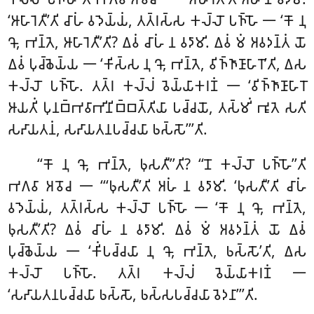
‘𑀆𑀳𑀸𑀭𑁂𑀢𑀻’𑀢𑀺 𑀘𑀸𑀳𑀁
𑀯𑀤𑁂𑀬𑁆𑀬𑀁, 𑀢𑀢𑁆𑀭𑀲𑁆𑀲 𑀓𑀮𑁆𑀮𑁄 𑀧𑀜𑁆𑀳𑁄 𑁋 ‘𑀓𑁄 𑀦𑀼
𑀔𑁄, 𑀪𑀦𑁆𑀢𑁂, 𑀆𑀳𑀸𑀭𑁂𑀢𑀻’𑀢𑀺
? 𑀏𑀯𑀁 𑀘𑀸𑀳𑀁 𑀦 𑀯𑀤𑀸𑀫𑀺. 𑀏𑀯𑀁 𑀫𑀁 𑀅𑀯𑀤𑀦𑁆𑀢𑀁 𑀬𑁄
𑀏𑀯𑀁 𑀧𑀼𑀘𑁆𑀙𑁂𑀬𑁆𑀬 𑁋 ‘𑀓𑀺𑀲𑁆𑀲 𑀦𑀼 𑀔𑁄, 𑀪𑀦𑁆𑀢𑁂, 𑀯𑀺𑀜𑁆𑀜𑀸𑀡𑀸𑀳𑀸𑀭𑁄’𑀢𑀺, 𑀏𑀲
𑀓𑀮𑁆𑀮𑁄 𑀧𑀜𑁆𑀳𑁄. 𑀢𑀢𑁆𑀭 𑀓𑀮𑁆𑀮𑀁 𑀯𑁂𑀬𑁆𑀬𑀸𑀓𑀭𑀡𑀁 𑁋 ‘𑀯𑀺𑀜𑁆𑀜𑀸𑀡𑀸𑀳𑀸𑀭𑁄
𑀆𑀬𑀢𑀺𑀁 𑀧𑀼𑀦𑀩𑁆𑀪𑀯𑀸𑀪𑀺𑀦𑀺𑀩𑁆𑀩𑀢𑁆𑀢𑀺𑀬𑀸 𑀧𑀘𑁆𑀘𑀬𑁄, 𑀢𑀲𑁆𑀫𑀺𑀁 𑀪𑀽𑀢𑁂 𑀲𑀢𑀺
𑀲𑀴𑀸𑀬𑀢𑀦𑀁, 𑀲𑀴𑀸𑀬𑀢𑀦𑀧𑀘𑁆𑀘𑀬𑀸 𑀨𑀲𑁆𑀲𑁄’’’𑀢𑀺.
‘‘𑀓𑁄 𑀦𑀼 𑀔𑁄, 𑀪𑀦𑁆𑀢𑁂, 𑀨𑀼𑀲𑀢𑀻’’𑀢𑀺? ‘‘𑀦𑁄 𑀓𑀮𑁆𑀮𑁄 𑀧𑀜𑁆𑀳𑁄’’𑀢𑀺
𑀪𑀕𑀯𑀸 𑀅𑀯𑁄𑀘 𑁋 ‘‘‘𑀨𑀼𑀲𑀢𑀻’𑀢𑀺 𑀅𑀳𑀁 𑀦 𑀯𑀤𑀸𑀫𑀺. ‘𑀨𑀼𑀲𑀢𑀻’𑀢𑀺 𑀘𑀸𑀳𑀁
𑀯𑀤𑁂𑀬𑁆𑀬𑀁, 𑀢𑀢𑁆𑀭𑀲𑁆𑀲 𑀓𑀮𑁆𑀮𑁄 𑀧𑀜𑁆𑀳𑁄 𑁋 ‘𑀓𑁄 𑀦𑀼 𑀔𑁄, 𑀪𑀦𑁆𑀢𑁂,
𑀨𑀼𑀲𑀢𑀻’𑀢𑀺? 𑀏𑀯𑀁 𑀘𑀸𑀳𑀁 𑀦 𑀯𑀤𑀸𑀫𑀺. 𑀏𑀯𑀁 𑀫𑀁 𑀅𑀯𑀤𑀦𑁆𑀢𑀁 𑀬𑁄 𑀏𑀯𑀁
𑀧𑀼𑀘𑁆𑀙𑁂𑀬𑁆𑀬 𑁋 ‘𑀓𑀺𑀁𑀧𑀘𑁆𑀘𑀬𑀸 𑀦𑀼 𑀔𑁄, 𑀪𑀦𑁆𑀢𑁂, 𑀨𑀲𑁆𑀲𑁄’𑀢𑀺, 𑀏𑀲
𑀓𑀮𑁆𑀮𑁄 𑀧𑀜𑁆𑀳𑁄. 𑀢𑀢𑁆𑀭 𑀓𑀮𑁆𑀮𑀁 𑀯𑁂𑀬𑁆𑀬𑀸𑀓𑀭𑀡𑀁 𑁋
‘𑀲𑀴𑀸𑀬𑀢𑀦𑀧𑀘𑁆𑀘𑀬𑀸 𑀨𑀲𑁆𑀲𑁄, 𑀨𑀲𑁆𑀲𑀧𑀘𑁆𑀘𑀬𑀸 𑀯𑁂𑀤𑀦𑀸’’’𑀢𑀺.