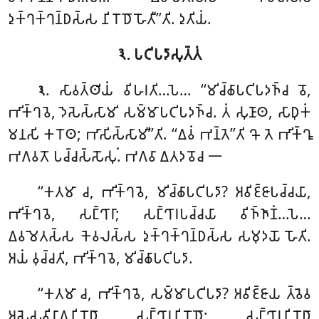
𑀤𑀼𑀓𑁆𑀔𑀓𑁆𑀔𑀦𑁆𑀥𑀲𑁆𑀲 𑀦𑀺𑀭𑁄𑀥𑁄 𑀳𑁄𑀢𑀻’’𑀢𑀺. 𑀤𑀼𑀢𑀺𑀬𑀁.
𑁩. 𑀧𑀝𑀺𑀧𑀤𑀸𑀲𑀼𑀢𑁆𑀢𑀁
. 𑀲𑀸𑀯𑀢𑁆𑀣𑀺𑀬𑀁 𑀯𑀺𑀳𑀭𑀢𑀺…𑀧𑁂… ‘‘𑀫𑀺𑀘𑁆𑀙𑀸𑀧𑀝𑀺𑀧𑀤𑀜𑁆𑀘 𑀯𑁄,
𑁩
𑀪𑀺𑀓𑁆𑀔𑀯𑁂, 𑀤𑁂𑀲𑁂𑀲𑁆𑀲𑀸𑀫𑀺 𑀲𑀫𑁆𑀫𑀸𑀧𑀝𑀺𑀧𑀤𑀜𑁆𑀘. 𑀢𑀁 𑀲𑀼𑀡𑀸𑀣, 𑀲𑀸𑀥𑀼𑀓𑀁
𑀫𑀦𑀲𑀺 𑀓𑀭𑁄𑀣; 𑀪𑀸𑀲𑀺𑀲𑁆𑀲𑀸𑀫𑀻’’𑀢𑀺. ‘‘𑀏𑀯𑀁 𑀪𑀦𑁆𑀢𑁂’’𑀢𑀺 𑀔𑁄 𑀢𑁂 𑀪𑀺𑀓𑁆𑀔𑀽
𑀪𑀕𑀯𑀢𑁄 𑀧𑀘𑁆𑀘𑀲𑁆𑀲𑁄𑀲𑀼𑀁. 𑀪𑀕𑀯𑀸 𑀏𑀢𑀤𑀯𑁄𑀘 𑁋
‘‘𑀓𑀢𑀫𑀸 𑀘, 𑀪𑀺𑀓𑁆𑀔𑀯𑁂, 𑀫𑀺𑀘𑁆𑀙𑀸𑀧𑀝𑀺𑀧𑀤𑀸? 𑀅𑀯𑀺𑀚𑁆𑀚𑀸𑀧𑀘𑁆𑀘𑀬𑀸,
𑀪𑀺𑀓𑁆𑀔𑀯𑁂, 𑀲𑀗𑁆𑀔𑀸𑀭𑀸; 𑀲𑀗𑁆𑀔𑀸𑀭𑀧𑀘𑁆𑀘𑀬𑀸
𑀯𑀺𑀜𑁆𑀜𑀸𑀡𑀁…𑀧𑁂…
𑀏𑀯𑀫𑁂𑀢𑀲𑁆𑀲 𑀓𑁂𑀯𑀮𑀲𑁆𑀲 𑀤𑀼𑀓𑁆𑀔𑀓𑁆𑀔𑀦𑁆𑀥𑀲𑁆𑀲 𑀲𑀫𑀼𑀤𑀬𑁄 𑀳𑁄𑀢𑀺.
𑀅𑀬𑀁 𑀯𑀼𑀘𑁆𑀘𑀢𑀺, 𑀪𑀺𑀓𑁆𑀔𑀯𑁂, 𑀫𑀺𑀘𑁆𑀙𑀸𑀧𑀝𑀺𑀧𑀤𑀸.
‘‘𑀓𑀢𑀫𑀸
𑀘, 𑀪𑀺𑀓𑁆𑀔𑀯𑁂, 𑀲𑀫𑁆𑀫𑀸𑀧𑀝𑀺𑀧𑀤𑀸? 𑀅𑀯𑀺𑀚𑁆𑀚𑀸𑀬 𑀢𑁆𑀯𑁂𑀯
𑀅𑀲𑁂𑀲𑀯𑀺𑀭𑀸𑀕𑀦𑀺𑀭𑁄𑀥𑀸 𑀲𑀗𑁆𑀔𑀸𑀭𑀦𑀺𑀭𑁄𑀥𑁄; 𑀲𑀗𑁆𑀔𑀸𑀭𑀦𑀺𑀭𑁄𑀥𑀸