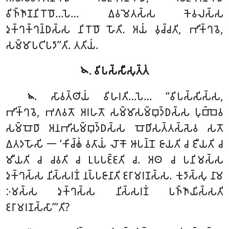
𑀯𑀺𑀜𑁆𑀜𑀸𑀡𑀦𑀺𑀭𑁄𑀥𑁄…𑀧𑁂… 𑀏𑀯𑀫𑁂𑀢𑀲𑁆𑀲 𑀓𑁂𑀯𑀮𑀲𑁆𑀲
𑀤𑀼𑀓𑁆𑀔𑀓𑁆𑀔𑀦𑁆𑀥𑀲𑁆𑀲 𑀦𑀺𑀭𑁄𑀥𑁄 𑀳𑁄𑀢𑀺. 𑀅𑀬𑀁 𑀯𑀼𑀘𑁆𑀘𑀢𑀺, 𑀪𑀺𑀓𑁆𑀔𑀯𑁂,
𑀲𑀫𑁆𑀫𑀸𑀧𑀝𑀺𑀧𑀤𑀸’’𑀢𑀺. 𑀢𑀢𑀺𑀬𑀁.
𑁪. 𑀯𑀺𑀧𑀲𑁆𑀲𑀻𑀲𑀼𑀢𑁆𑀢𑀁
. 𑀲𑀸𑀯𑀢𑁆𑀣𑀺𑀬𑀁 𑀯𑀺𑀳𑀭𑀢𑀺…𑀧𑁂… ‘‘𑀯𑀺𑀧𑀲𑁆𑀲𑀺𑀲𑁆𑀲,
𑁪
𑀪𑀺𑀓𑁆𑀔𑀯𑁂, 𑀪𑀕𑀯𑀢𑁄 𑀅𑀭𑀳𑀢𑁄 𑀲𑀫𑁆𑀫𑀸𑀲𑀫𑁆𑀩𑀼𑀤𑁆𑀥𑀲𑁆𑀲
𑀧𑀼𑀩𑁆𑀩𑁂𑀯
𑀲𑀫𑁆𑀩𑁄𑀥𑀸 𑀅𑀦𑀪𑀺𑀲𑀫𑁆𑀩𑀼𑀤𑁆𑀥𑀲𑁆𑀲 𑀩𑁄𑀥𑀺𑀲𑀢𑁆𑀢𑀲𑁆𑀲𑁂𑀯 𑀲𑀢𑁄
𑀏𑀢𑀤𑀳𑁄𑀲𑀺 𑁋 ‘𑀓𑀺𑀘𑁆𑀙𑀁 𑀯𑀢𑀸𑀬𑀁 𑀮𑁄𑀓𑁄 𑀆𑀧𑀦𑁆𑀦𑁄 𑀚𑀸𑀬𑀢𑀺 𑀘 𑀚𑀻𑀬𑀢𑀺 𑀘
𑀫𑀻𑀬𑀢𑀺 𑀘 𑀘𑀯𑀢𑀺 𑀘 𑀉𑀧𑀧𑀚𑁆𑀚𑀢𑀺 𑀘. 𑀅𑀣 𑀘 𑀧𑀦𑀺𑀫𑀲𑁆𑀲
𑀤𑀼𑀓𑁆𑀔𑀲𑁆𑀲 𑀦𑀺𑀲𑁆𑀲𑀭𑀡𑀁 𑀦𑀧𑁆𑀧𑀚𑀸𑀦𑀸𑀢𑀺 𑀚𑀭𑀸𑀫𑀭𑀡𑀲𑁆𑀲. 𑀓𑀼𑀤𑀸𑀲𑁆𑀲𑀼 𑀦𑀸𑀫
𑀇𑀫𑀲𑁆𑀲 𑀤𑀼𑀓𑁆𑀔𑀲𑁆𑀲 𑀦𑀺𑀲𑁆𑀲𑀭𑀡𑀁 𑀧𑀜𑁆𑀜𑀸𑀬𑀺𑀲𑁆𑀲𑀢𑀺
𑀚𑀭𑀸𑀫𑀭𑀡𑀲𑁆𑀲𑀸’’’𑀢𑀺?