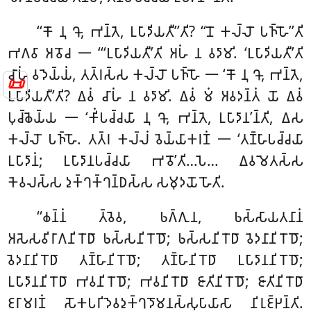
‘‘𑀓𑁄 𑀦𑀼 𑀔𑁄, 𑀪𑀦𑁆𑀢𑁂, 𑀉𑀧𑀸𑀤𑀺𑀬𑀢𑀻’’𑀢𑀺? ‘‘𑀦𑁄 𑀓𑀮𑁆𑀮𑁄 𑀧𑀜𑁆𑀳𑁄’’𑀢𑀺
𑀪𑀕𑀯𑀸 𑀅𑀯𑁄𑀘 𑁋 ‘‘‘𑀉𑀧𑀸𑀤𑀺𑀬𑀢𑀻’𑀢𑀺 𑀅𑀳𑀁 𑀦 𑀯𑀤𑀸𑀫𑀺. ‘𑀉𑀧𑀸𑀤𑀺𑀬𑀢𑀻’𑀢𑀺
𑀘𑀸𑀳𑀁 𑀯𑀤𑁂𑀬𑁆𑀬𑀁, 𑀢𑀢𑁆𑀭𑀲𑁆𑀲 𑀓𑀮𑁆𑀮𑁄 𑀧𑀜𑁆𑀳𑁄 𑁋 ‘𑀓𑁄 𑀦𑀼 𑀔𑁄, 𑀪𑀦𑁆𑀢𑁂,
📜
𑀉𑀧𑀸𑀤𑀺𑀬𑀢𑀻’𑀢𑀺? 𑀏𑀯𑀁 𑀘𑀸𑀳𑀁 𑀦 𑀯𑀤𑀸𑀫𑀺. 𑀏𑀯𑀁 𑀫𑀁 𑀅𑀯𑀤𑀦𑁆𑀢𑀁 𑀬𑁄 𑀏𑀯𑀁
𑀧𑀼𑀘𑁆𑀙𑁂𑀬𑁆𑀬 𑁋 ‘𑀓𑀺𑀁𑀧𑀘𑁆𑀘𑀬𑀸 𑀦𑀼 𑀔𑁄, 𑀪𑀦𑁆𑀢𑁂, 𑀉𑀧𑀸𑀤𑀸𑀦’𑀦𑁆𑀢𑀺, 𑀏𑀲
𑀓𑀮𑁆𑀮𑁄 𑀧𑀜𑁆𑀳𑁄. 𑀢𑀢𑁆𑀭 𑀓𑀮𑁆𑀮𑀁 𑀯𑁂𑀬𑁆𑀬𑀸𑀓𑀭𑀡𑀁
𑁋 ‘𑀢𑀡𑁆𑀳𑀸𑀧𑀘𑁆𑀘𑀬𑀸
𑀉𑀧𑀸𑀤𑀸𑀦𑀁; 𑀉𑀧𑀸𑀤𑀸𑀦𑀧𑀘𑁆𑀘𑀬𑀸 𑀪𑀯𑁄’𑀢𑀺…𑀧𑁂… 𑀏𑀯𑀫𑁂𑀢𑀲𑁆𑀲
𑀓𑁂𑀯𑀮𑀲𑁆𑀲 𑀤𑀼𑀓𑁆𑀔𑀓𑁆𑀔𑀦𑁆𑀥𑀲𑁆𑀲 𑀲𑀫𑀼𑀤𑀬𑁄 𑀳𑁄𑀢𑀺.
‘‘𑀙𑀦𑁆𑀦𑀁 𑀢𑁆𑀯𑁂𑀯, 𑀨𑀕𑁆𑀕𑀼𑀦, 𑀨𑀲𑁆𑀲𑀸𑀬𑀢𑀦𑀸𑀦𑀁
𑀅𑀲𑁂𑀲𑀯𑀺𑀭𑀸𑀕𑀦𑀺𑀭𑁄𑀥𑀸 𑀨𑀲𑁆𑀲𑀦𑀺𑀭𑁄𑀥𑁄; 𑀨𑀲𑁆𑀲𑀦𑀺𑀭𑁄𑀥𑀸 𑀯𑁂𑀤𑀦𑀸𑀦𑀺𑀭𑁄𑀥𑁄;
𑀯𑁂𑀤𑀦𑀸𑀦𑀺𑀭𑁄𑀥𑀸 𑀢𑀡𑁆𑀳𑀸𑀦𑀺𑀭𑁄𑀥𑁄; 𑀢𑀡𑁆𑀳𑀸𑀦𑀺𑀭𑁄𑀥𑀸 𑀉𑀧𑀸𑀤𑀸𑀦𑀦𑀺𑀭𑁄𑀥𑁄;
𑀉𑀧𑀸𑀤𑀸𑀦𑀦𑀺𑀭𑁄𑀥𑀸 𑀪𑀯𑀦𑀺𑀭𑁄𑀥𑁄; 𑀪𑀯𑀦𑀺𑀭𑁄𑀥𑀸 𑀚𑀸𑀢𑀺𑀦𑀺𑀭𑁄𑀥𑁄; 𑀚𑀸𑀢𑀺𑀦𑀺𑀭𑁄𑀥𑀸
𑀚𑀭𑀸𑀫𑀭𑀡𑀁 𑀲𑁄𑀓𑀧𑀭𑀺𑀤𑁂𑀯𑀤𑀼𑀓𑁆𑀔𑀤𑁄𑀫𑀦𑀲𑁆𑀲𑀼𑀧𑀸𑀬𑀸𑀲𑀸 𑀦𑀺𑀭𑀼𑀚𑁆𑀛𑀦𑁆𑀢𑀺.