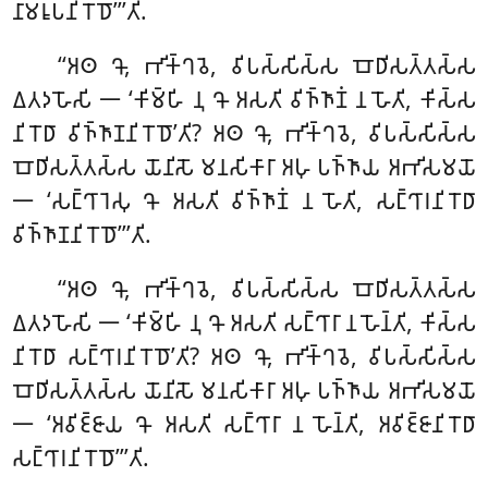
𑀦𑀸𑀫𑀭𑀽𑀧𑀦𑀺𑀭𑁄𑀥𑁄’’’𑀢𑀺.
‘‘𑀅𑀣 𑀔𑁄, 𑀪𑀺𑀓𑁆𑀔𑀯𑁂, 𑀯𑀺𑀧𑀲𑁆𑀲𑀺𑀲𑁆𑀲 𑀩𑁄𑀥𑀺𑀲𑀢𑁆𑀢𑀲𑁆𑀲
𑀏𑀢𑀤𑀳𑁄𑀲𑀺 𑁋 ‘𑀓𑀺𑀫𑁆𑀳𑀺 𑀦𑀼 𑀔𑁄 𑀅𑀲𑀢𑀺 𑀯𑀺𑀜𑁆𑀜𑀸𑀡𑀁 𑀦 𑀳𑁄𑀢𑀺, 𑀓𑀺𑀲𑁆𑀲
𑀦𑀺𑀭𑁄𑀥𑀸 𑀯𑀺𑀜𑁆𑀜𑀸𑀡𑀦𑀺𑀭𑁄𑀥𑁄’𑀢𑀺? 𑀅𑀣 𑀔𑁄, 𑀪𑀺𑀓𑁆𑀔𑀯𑁂, 𑀯𑀺𑀧𑀲𑁆𑀲𑀺𑀲𑁆𑀲
𑀩𑁄𑀥𑀺𑀲𑀢𑁆𑀢𑀲𑁆𑀲 𑀬𑁄𑀦𑀺𑀲𑁄 𑀫𑀦𑀲𑀺𑀓𑀸𑀭𑀸 𑀅𑀳𑀼 𑀧𑀜𑁆𑀜𑀸𑀬 𑀅𑀪𑀺𑀲𑀫𑀬𑁄
𑁋 ‘𑀲𑀗𑁆𑀔𑀸𑀭𑁂𑀲𑀼 𑀔𑁄 𑀅𑀲𑀢𑀺 𑀯𑀺𑀜𑁆𑀜𑀸𑀡𑀁 𑀦 𑀳𑁄𑀢𑀺, 𑀲𑀗𑁆𑀔𑀸𑀭𑀦𑀺𑀭𑁄𑀥𑀸
𑀯𑀺𑀜𑁆𑀜𑀸𑀡𑀦𑀺𑀭𑁄𑀥𑁄’’’𑀢𑀺.
‘‘𑀅𑀣
𑀔𑁄, 𑀪𑀺𑀓𑁆𑀔𑀯𑁂, 𑀯𑀺𑀧𑀲𑁆𑀲𑀺𑀲𑁆𑀲 𑀩𑁄𑀥𑀺𑀲𑀢𑁆𑀢𑀲𑁆𑀲
𑀏𑀢𑀤𑀳𑁄𑀲𑀺 𑁋 ‘𑀓𑀺𑀫𑁆𑀳𑀺 𑀦𑀼 𑀔𑁄 𑀅𑀲𑀢𑀺 𑀲𑀗𑁆𑀔𑀸𑀭𑀸 𑀦 𑀳𑁄𑀦𑁆𑀢𑀺, 𑀓𑀺𑀲𑁆𑀲
𑀦𑀺𑀭𑁄𑀥𑀸 𑀲𑀗𑁆𑀔𑀸𑀭𑀦𑀺𑀭𑁄𑀥𑁄’𑀢𑀺
? 𑀅𑀣 𑀔𑁄, 𑀪𑀺𑀓𑁆𑀔𑀯𑁂, 𑀯𑀺𑀧𑀲𑁆𑀲𑀺𑀲𑁆𑀲
𑀩𑁄𑀥𑀺𑀲𑀢𑁆𑀢𑀲𑁆𑀲 𑀬𑁄𑀦𑀺𑀲𑁄 𑀫𑀦𑀲𑀺𑀓𑀸𑀭𑀸 𑀅𑀳𑀼 𑀧𑀜𑁆𑀜𑀸𑀬 𑀅𑀪𑀺𑀲𑀫𑀬𑁄
𑁋 ‘𑀅𑀯𑀺𑀚𑁆𑀚𑀸𑀬 𑀔𑁄 𑀅𑀲𑀢𑀺 𑀲𑀗𑁆𑀔𑀸𑀭𑀸 𑀦 𑀳𑁄𑀦𑁆𑀢𑀺, 𑀅𑀯𑀺𑀚𑁆𑀚𑀸𑀦𑀺𑀭𑁄𑀥𑀸
𑀲𑀗𑁆𑀔𑀸𑀭𑀦𑀺𑀭𑁄𑀥𑁄’’’𑀢𑀺.