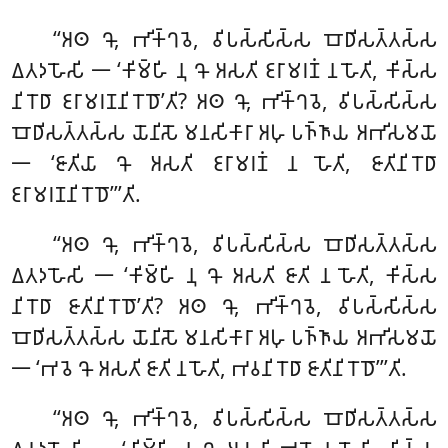
‘‘𑀅𑀣 𑀔𑁄, 𑀪𑀺𑀓𑁆𑀔𑀯𑁂, 𑀯𑀺𑀧𑀲𑁆𑀲𑀺𑀲𑁆𑀲 𑀩𑁄𑀥𑀺𑀲𑀢𑁆𑀢𑀲𑁆𑀲
𑀏𑀢𑀤𑀳𑁄𑀲𑀺 𑁋 ‘𑀓𑀺𑀫𑁆𑀳𑀺 𑀦𑀼 𑀔𑁄 𑀅𑀲𑀢𑀺 𑀚𑀭𑀸𑀫𑀭𑀡𑀁 𑀦 𑀳𑁄𑀢𑀺, 𑀓𑀺𑀲𑁆𑀲
𑀦𑀺𑀭𑁄𑀥𑀸 𑀚𑀭𑀸𑀫𑀭𑀡𑀦𑀺𑀭𑁄𑀥𑁄’𑀢𑀺? 𑀅𑀣 𑀔𑁄, 𑀪𑀺𑀓𑁆𑀔𑀯𑁂, 𑀯𑀺𑀧𑀲𑁆𑀲𑀺𑀲𑁆𑀲
𑀩𑁄𑀥𑀺𑀲𑀢𑁆𑀢𑀲𑁆𑀲 𑀬𑁄𑀦𑀺𑀲𑁄 𑀫𑀦𑀲𑀺𑀓𑀸𑀭𑀸 𑀅𑀳𑀼 𑀧𑀜𑁆𑀜𑀸𑀬 𑀅𑀪𑀺𑀲𑀫𑀬𑁄
𑁋 ‘𑀚𑀸𑀢𑀺𑀬𑀸 𑀔𑁄 𑀅𑀲𑀢𑀺 𑀚𑀭𑀸𑀫𑀭𑀡𑀁 𑀦 𑀳𑁄𑀢𑀺, 𑀚𑀸𑀢𑀺𑀦𑀺𑀭𑁄𑀥𑀸
𑀚𑀭𑀸𑀫𑀭𑀡𑀦𑀺𑀭𑁄𑀥𑁄’’’𑀢𑀺.
‘‘𑀅𑀣
𑀔𑁄, 𑀪𑀺𑀓𑁆𑀔𑀯𑁂, 𑀯𑀺𑀧𑀲𑁆𑀲𑀺𑀲𑁆𑀲 𑀩𑁄𑀥𑀺𑀲𑀢𑁆𑀢𑀲𑁆𑀲
𑀏𑀢𑀤𑀳𑁄𑀲𑀺 𑁋 ‘𑀓𑀺𑀫𑁆𑀳𑀺 𑀦𑀼 𑀔𑁄 𑀅𑀲𑀢𑀺 𑀚𑀸𑀢𑀺 𑀦 𑀳𑁄𑀢𑀺
, 𑀓𑀺𑀲𑁆𑀲
𑀦𑀺𑀭𑁄𑀥𑀸 𑀚𑀸𑀢𑀺𑀦𑀺𑀭𑁄𑀥𑁄’𑀢𑀺? 𑀅𑀣 𑀔𑁄, 𑀪𑀺𑀓𑁆𑀔𑀯𑁂, 𑀯𑀺𑀧𑀲𑁆𑀲𑀺𑀲𑁆𑀲
𑀩𑁄𑀥𑀺𑀲𑀢𑁆𑀢𑀲𑁆𑀲
𑀬𑁄𑀦𑀺𑀲𑁄 𑀫𑀦𑀲𑀺𑀓𑀸𑀭𑀸 𑀅𑀳𑀼 𑀧𑀜𑁆𑀜𑀸𑀬 𑀅𑀪𑀺𑀲𑀫𑀬𑁄
𑁋 ‘𑀪𑀯𑁂 𑀔𑁄 𑀅𑀲𑀢𑀺 𑀚𑀸𑀢𑀺 𑀦 𑀳𑁄𑀢𑀺, 𑀪𑀯𑀦𑀺𑀭𑁄𑀥𑀸 𑀚𑀸𑀢𑀺𑀦𑀺𑀭𑁄𑀥𑁄’’’𑀢𑀺.
‘‘𑀅𑀣 𑀔𑁄, 𑀪𑀺𑀓𑁆𑀔𑀯𑁂, 𑀯𑀺𑀧𑀲𑁆𑀲𑀺𑀲𑁆𑀲 𑀩𑁄𑀥𑀺𑀲𑀢𑁆𑀢𑀲𑁆𑀲