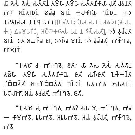
𑀬𑀸 𑀢𑁂𑀲𑀁
𑀢𑁂𑀲𑀁 𑀲𑀢𑁆𑀢𑀸𑀦𑀁 𑀢𑀫𑁆𑀳𑀸 𑀢𑀫𑁆𑀳𑀸 𑀲𑀢𑁆𑀢𑀦𑀺𑀓𑀸𑀬𑀸 𑀘𑀼𑀢𑀺 𑀘𑀯𑀦𑀢𑀸
𑀪𑁂𑀤𑁄 𑀅𑀦𑁆𑀢𑀭𑀥𑀸𑀦𑀁 𑀫𑀘𑁆𑀘𑀼 𑀫𑀭𑀡𑀁 𑀓𑀸𑀮𑀓𑀺𑀭𑀺𑀬𑀸 𑀔𑀦𑁆𑀥𑀸𑀦𑀁 𑀪𑁂𑀤𑁄
𑀓𑀴𑁂𑀯𑀭𑀲𑁆𑀲 𑀦𑀺𑀓𑁆𑀔𑁂𑀧𑁄 ( )
[(𑀚𑀻𑀯𑀺𑀢𑀺𑀦𑁆𑀤𑁆𑀭𑀺𑀬𑀲𑁆𑀲 𑀉𑀧𑀘𑁆𑀙𑁂𑀤𑁄) (𑀲𑁆𑀬𑀸.
𑀓𑀁.) 𑀏𑀯𑀫𑀼𑀧𑀭𑀺𑀧𑀺, 𑀅𑀝𑁆𑀞𑀓𑀣𑀸𑀬𑀁 𑀧𑀦 𑀦 𑀤𑀺𑀲𑁆𑀲𑀢𑀺]
, 𑀇𑀤𑀁 𑀯𑀼𑀘𑁆𑀘𑀢𑀺
𑀫𑀭𑀡𑀁. 𑀇𑀢𑀺 𑀅𑀬𑀜𑁆𑀘 𑀚𑀭𑀸, 𑀇𑀤𑀜𑁆𑀘 𑀫𑀭𑀡𑀁. 𑀇𑀤𑀁 𑀯𑀼𑀘𑁆𑀘𑀢𑀺, 𑀪𑀺𑀓𑁆𑀔𑀯𑁂,
𑀚𑀭𑀸𑀫𑀭𑀡𑀁.
‘‘𑀓𑀢𑀫𑀸 𑀘, 𑀪𑀺𑀓𑁆𑀔𑀯𑁂, 𑀚𑀸𑀢𑀺? 𑀬𑀸 𑀢𑁂𑀲𑀁 𑀢𑁂𑀲𑀁 𑀲𑀢𑁆𑀢𑀸𑀦𑀁
𑀢𑀫𑁆𑀳𑀺 𑀢𑀫𑁆𑀳𑀺 𑀲𑀢𑁆𑀢𑀦𑀺𑀓𑀸𑀬𑁂 𑀚𑀸𑀢𑀺 𑀲𑀜𑁆𑀚𑀸𑀢𑀺 𑀑𑀓𑁆𑀓𑀦𑁆𑀢𑀺
𑀦𑀺𑀩𑁆𑀩𑀢𑁆𑀢𑀺 𑀅𑀪𑀺𑀦𑀺𑀩𑁆𑀩𑀢𑁆𑀢𑀺 𑀔𑀦𑁆𑀥𑀸𑀦𑀁 𑀧𑀸𑀢𑀼𑀪𑀸𑀯𑁄 𑀆𑀬𑀢𑀦𑀸𑀦𑀁
𑀧𑀝𑀺𑀮𑀸𑀪𑁄. 𑀅𑀬𑀁 𑀯𑀼𑀘𑁆𑀘𑀢𑀺, 𑀪𑀺𑀓𑁆𑀔𑀯𑁂, 𑀚𑀸𑀢𑀺.
‘‘𑀓𑀢𑀫𑁄
𑀘, 𑀪𑀺𑀓𑁆𑀔𑀯𑁂, 𑀪𑀯𑁄? 𑀢𑀬𑁄 𑀫𑁂, 𑀪𑀺𑀓𑁆𑀔𑀯𑁂, 𑀪𑀯𑀸
𑁋 𑀓𑀸𑀫𑀪𑀯𑁄, 𑀭𑀽𑀧𑀪𑀯𑁄, 𑀅𑀭𑀽𑀧𑀪𑀯𑁄. 𑀅𑀬𑀁 𑀯𑀼𑀘𑁆𑀘𑀢𑀺, 𑀪𑀺𑀓𑁆𑀔𑀯𑁂,
𑀪𑀯𑁄.