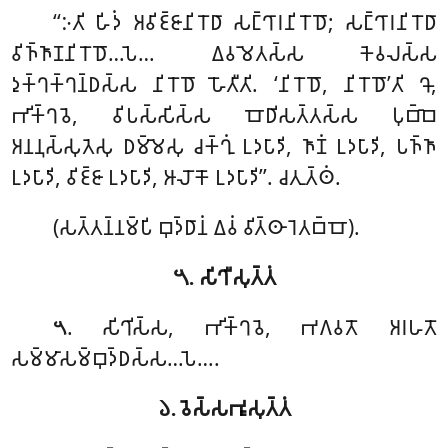
‘‘𑀇𑀢𑀺 𑀳𑀺𑀤𑀁 𑀅𑀯𑀺𑀚𑁆𑀚𑀸𑀦𑀺𑀭𑁄𑀥𑀸 𑀲𑀗𑁆𑀔𑀸𑀭𑀦𑀺𑀭𑁄𑀥𑁄; 𑀲𑀗𑁆𑀔𑀸𑀭𑀦𑀺𑀭𑁄𑀥𑀸
𑀯𑀺𑀜𑁆𑀜𑀸𑀡𑀦𑀺𑀭𑁄𑀥𑁄…𑀧𑁂… 𑀏𑀯𑀫𑁂𑀢𑀲𑁆𑀲 𑀓𑁂𑀯𑀮𑀲𑁆𑀲
𑀤𑀼𑀓𑁆𑀔𑀓𑁆𑀔𑀦𑁆𑀥𑀲𑁆𑀲 𑀦𑀺𑀭𑁄𑀥𑁄 𑀳𑁄𑀢𑀻𑀢𑀺. ‘𑀦𑀺𑀭𑁄𑀥𑁄, 𑀦𑀺𑀭𑁄𑀥𑁄’𑀢𑀺 𑀔𑁄,
𑀪𑀺𑀓𑁆𑀔𑀯𑁂, 𑀯𑀺𑀧𑀲𑁆𑀲𑀺𑀲𑁆𑀲 𑀩𑁄𑀥𑀺𑀲𑀢𑁆𑀢𑀲𑁆𑀲 𑀧𑀼𑀩𑁆𑀩𑁂
𑀅𑀦𑀦𑀼𑀲𑁆𑀲𑀼𑀢𑁂𑀲𑀼 𑀥𑀫𑁆𑀫𑁂𑀲𑀼 𑀘𑀓𑁆𑀔𑀼𑀁 𑀉𑀤𑀧𑀸𑀤𑀺, 𑀜𑀸𑀡𑀁 𑀉𑀤𑀧𑀸𑀤𑀺, 𑀧𑀜𑁆𑀜𑀸
𑀉𑀤𑀧𑀸𑀤𑀺, 𑀯𑀺𑀚𑁆𑀚𑀸 𑀉𑀤𑀧𑀸𑀤𑀺, 𑀆𑀮𑁄𑀓𑁄 𑀉𑀤𑀧𑀸𑀤𑀺’’. 𑀘𑀢𑀼𑀢𑁆𑀣𑀁.
(𑀲𑀢𑁆𑀢𑀦𑁆𑀦𑀫𑁆𑀧𑀺 𑀩𑀼𑀤𑁆𑀥𑀸𑀦𑀁 𑀏𑀯𑀁 𑀯𑀺𑀢𑁆𑀣𑀸𑀭𑁂𑀢𑀩𑁆𑀩𑁄).
𑁫. 𑀲𑀺𑀔𑀻𑀲𑀼𑀢𑁆𑀢𑀁
. 𑀲𑀺𑀔𑀺𑀲𑁆𑀲
, 𑀪𑀺𑀓𑁆𑀔𑀯𑁂, 𑀪𑀕𑀯𑀢𑁄 𑀅𑀭𑀳𑀢𑁄
𑁫
𑀲𑀫𑁆𑀫𑀸𑀲𑀫𑁆𑀩𑀼𑀤𑁆𑀥𑀲𑁆𑀲…𑀧𑁂….
𑁬. 𑀯𑁂𑀲𑁆𑀲𑀪𑀽𑀲𑀼𑀢𑁆𑀢𑀁