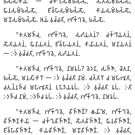
𑀨𑀲𑁆𑀲𑀓𑀸𑀬𑀸 𑁋 𑀘𑀓𑁆𑀔𑀼𑀲𑀫𑁆𑀨𑀲𑁆𑀲𑁄, 𑀲𑁄𑀢𑀲𑀫𑁆𑀨𑀲𑁆𑀲𑁄,
𑀖𑀸𑀦𑀲𑀫𑁆𑀨𑀲𑁆𑀲𑁄, 𑀚𑀺𑀯𑁆𑀳𑀸𑀲𑀫𑁆𑀨𑀲𑁆𑀲𑁄, 𑀓𑀸𑀬𑀲𑀫𑁆𑀨𑀲𑁆𑀲𑁄,
𑀫𑀦𑁄𑀲𑀫𑁆𑀨𑀲𑁆𑀲𑁄. 𑀅𑀬𑀁 𑀯𑀼𑀘𑁆𑀘𑀢𑀺, 𑀪𑀺𑀓𑁆𑀔𑀯𑁂, 𑀨𑀲𑁆𑀲𑁄.
‘‘𑀓𑀢𑀫𑀜𑁆𑀘, 𑀪𑀺𑀓𑁆𑀔𑀯𑁂, 𑀲𑀴𑀸𑀬𑀢𑀦𑀁? 𑀘𑀓𑁆𑀔𑀸𑀬𑀢𑀦𑀁,
𑀲𑁄𑀢𑀸𑀬𑀢𑀦𑀁, 𑀖𑀸𑀦𑀸𑀬𑀢𑀦𑀁, 𑀚𑀺𑀯𑁆𑀳𑀸𑀬𑀢𑀦𑀁, 𑀓𑀸𑀬𑀸𑀬𑀢𑀦𑀁, 𑀫𑀦𑀸𑀬𑀢𑀦𑀁
𑁋 𑀇𑀤𑀁 𑀯𑀼𑀘𑁆𑀘𑀢𑀺, 𑀪𑀺𑀓𑁆𑀔𑀯𑁂, 𑀲𑀴𑀸𑀬𑀢𑀦𑀁.
‘‘𑀓𑀢𑀫𑀜𑁆𑀘
, 𑀪𑀺𑀓𑁆𑀔𑀯𑁂, 𑀦𑀸𑀫𑀭𑀽𑀧𑀁? 𑀯𑁂𑀤𑀦𑀸, 𑀲𑀜𑁆𑀜𑀸, 𑀘𑁂𑀢𑀦𑀸,
𑀨𑀲𑁆𑀲𑁄, 𑀫𑀦𑀲𑀺𑀓𑀸𑀭𑁄 𑁋 𑀇𑀤𑀁 𑀯𑀼𑀘𑁆𑀘𑀢𑀺 𑀦𑀸𑀫𑀁. 𑀘𑀢𑁆𑀢𑀸𑀭𑁄 𑀘
𑀫𑀳𑀸𑀪𑀽𑀢𑀸,
𑀘𑀢𑀼𑀦𑁆𑀦𑀜𑁆𑀘 𑀫𑀳𑀸𑀪𑀽𑀢𑀸𑀦𑀁 𑀉𑀧𑀸𑀤𑀸𑀬𑀭𑀽𑀧𑀁. 𑀇𑀤𑀁 𑀯𑀼𑀘𑁆𑀘𑀢𑀺 𑀭𑀽𑀧𑀁. 𑀇𑀢𑀺
𑀇𑀤𑀜𑁆𑀘 𑀦𑀸𑀫𑀁, 𑀇𑀤𑀜𑁆𑀘 𑀭𑀽𑀧𑀁. 𑀇𑀤𑀁 𑀯𑀼𑀘𑁆𑀘𑀢𑀺, 𑀪𑀺𑀓𑁆𑀔𑀯𑁂, 𑀦𑀸𑀫𑀭𑀽𑀧𑀁.
‘‘𑀓𑀢𑀫𑀜𑁆𑀘, 𑀪𑀺𑀓𑁆𑀔𑀯𑁂, 𑀯𑀺𑀜𑁆𑀜𑀸𑀡𑀁? 𑀙𑀬𑀺𑀫𑁂, 𑀪𑀺𑀓𑁆𑀔𑀯𑁂,
𑀯𑀺𑀜𑁆𑀜𑀸𑀡𑀓𑀸𑀬𑀸 𑁋 𑀘𑀓𑁆𑀔𑀼𑀯𑀺𑀜𑁆𑀜𑀸𑀡𑀁, 𑀲𑁄𑀢𑀯𑀺𑀜𑁆𑀜𑀸𑀡𑀁, 𑀖𑀸𑀦𑀯𑀺𑀜𑁆𑀜𑀸𑀡𑀁,
𑀚𑀺𑀯𑁆𑀳𑀸𑀯𑀺𑀜𑁆𑀜𑀸𑀡𑀁, 𑀓𑀸𑀬𑀯𑀺𑀜𑁆𑀜𑀸𑀡𑀁, 𑀫𑀦𑁄𑀯𑀺𑀜𑁆𑀜𑀸𑀡𑀁. 𑀇𑀤𑀁 𑀯𑀼𑀘𑁆𑀘𑀢𑀺,