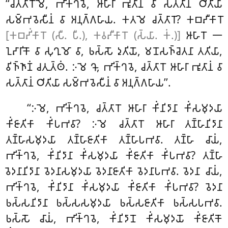
‘‘𑀘𑀢𑁆𑀢𑀸𑀭𑁄𑀫𑁂, 𑀪𑀺𑀓𑁆𑀔𑀯𑁂, 𑀆𑀳𑀸𑀭𑀸 𑀪𑀽𑀢𑀸𑀦𑀁 𑀯𑀸 𑀲𑀢𑁆𑀢𑀸𑀦𑀁 𑀞𑀺𑀢𑀺𑀬𑀸
𑀲𑀫𑁆𑀪𑀯𑁂𑀲𑀻𑀦𑀁 𑀯𑀸 𑀅𑀦𑀼𑀕𑁆𑀕𑀳𑀸𑀬. 𑀓𑀢𑀫𑁂 𑀘𑀢𑁆𑀢𑀸𑀭𑁄? 𑀓𑀩𑀴𑀻𑀓𑀸𑀭𑁄
[𑀓𑀩𑀴𑀺𑀁𑀓𑀸𑀭𑁄 (𑀲𑀻. 𑀧𑀻.), 𑀓𑀯𑀴𑀻𑀓𑀸𑀭𑁄 (𑀲𑁆𑀬𑀸. 𑀓𑀁.)]
𑀆𑀳𑀸𑀭𑁄 𑁋
𑀑𑀴𑀸𑀭𑀺𑀓𑁄 𑀯𑀸 𑀲𑀼𑀔𑀼𑀫𑁄 𑀯𑀸, 𑀨𑀲𑁆𑀲𑁄 𑀤𑀼𑀢𑀺𑀬𑁄, 𑀫𑀦𑁄𑀲𑀜𑁆𑀘𑁂𑀢𑀦𑀸 𑀢𑀢𑀺𑀬𑀸,
𑀯𑀺𑀜𑁆𑀜𑀸𑀡𑀁 𑀘𑀢𑀼𑀢𑁆𑀣𑀁. 𑀇𑀫𑁂 𑀔𑁄, 𑀪𑀺𑀓𑁆𑀔𑀯𑁂, 𑀘𑀢𑁆𑀢𑀸𑀭𑁄 𑀆𑀳𑀸𑀭𑀸 𑀪𑀽𑀢𑀸𑀦𑀁 𑀯𑀸
𑀲𑀢𑁆𑀢𑀸𑀦𑀁 𑀞𑀺𑀢𑀺𑀬𑀸 𑀲𑀫𑁆𑀪𑀯𑁂𑀲𑀻𑀦𑀁 𑀯𑀸 𑀅𑀦𑀼𑀕𑁆𑀕𑀳𑀸𑀬’’.
‘‘𑀇𑀫𑁂, 𑀪𑀺𑀓𑁆𑀔𑀯𑁂, 𑀘𑀢𑁆𑀢𑀸𑀭𑁄 𑀆𑀳𑀸𑀭𑀸 𑀓𑀺𑀁𑀦𑀺𑀤𑀸𑀦𑀸 𑀓𑀺𑀁𑀲𑀫𑀼𑀤𑀬𑀸
𑀓𑀺𑀁𑀚𑀸𑀢𑀺𑀓𑀸 𑀓𑀺𑀁𑀧𑀪𑀯𑀸? 𑀇𑀫𑁂 𑀘𑀢𑁆𑀢𑀸𑀭𑁄 𑀆𑀳𑀸𑀭𑀸 𑀢𑀡𑁆𑀳𑀸𑀦𑀺𑀤𑀸𑀦𑀸
𑀢𑀡𑁆𑀳𑀸𑀲𑀫𑀼𑀤𑀬𑀸 𑀢𑀡𑁆𑀳𑀸𑀚𑀸𑀢𑀺𑀓𑀸 𑀢𑀡𑁆𑀳𑀸𑀧𑀪𑀯𑀸. 𑀢𑀡𑁆𑀳𑀸 𑀘𑀸𑀬𑀁,
𑀪𑀺𑀓𑁆𑀔𑀯𑁂, 𑀓𑀺𑀁𑀦𑀺𑀤𑀸𑀦𑀸 𑀓𑀺𑀁𑀲𑀫𑀼𑀤𑀬𑀸 𑀓𑀺𑀁𑀚𑀸𑀢𑀺𑀓𑀸 𑀓𑀺𑀁𑀧𑀪𑀯𑀸? 𑀢𑀡𑁆𑀳𑀸
𑀯𑁂𑀤𑀦𑀸𑀦𑀺𑀤𑀸𑀦𑀸 𑀯𑁂𑀤𑀦𑀸𑀲𑀫𑀼𑀤𑀬𑀸 𑀯𑁂𑀤𑀦𑀸𑀚𑀸𑀢𑀺𑀓𑀸
𑀯𑁂𑀤𑀦𑀸𑀧𑀪𑀯𑀸. 𑀯𑁂𑀤𑀦𑀸 𑀘𑀸𑀬𑀁,
𑀪𑀺𑀓𑁆𑀔𑀯𑁂, 𑀓𑀺𑀁𑀦𑀺𑀤𑀸𑀦𑀸 𑀓𑀺𑀁𑀲𑀫𑀼𑀤𑀬𑀸 𑀓𑀺𑀁𑀚𑀸𑀢𑀺𑀓𑀸 𑀓𑀺𑀁𑀧𑀪𑀯𑀸? 𑀯𑁂𑀤𑀦𑀸
𑀨𑀲𑁆𑀲𑀦𑀺𑀤𑀸𑀦𑀸 𑀨𑀲𑁆𑀲𑀲𑀫𑀼𑀤𑀬𑀸 𑀨𑀲𑁆𑀲𑀚𑀸𑀢𑀺𑀓𑀸 𑀨𑀲𑁆𑀲𑀧𑀪𑀯𑀸.
𑀨𑀲𑁆𑀲𑁄 𑀘𑀸𑀬𑀁, 𑀪𑀺𑀓𑁆𑀔𑀯𑁂, 𑀓𑀺𑀁𑀦𑀺𑀤𑀸𑀦𑁄 𑀓𑀺𑀁𑀲𑀫𑀼𑀤𑀬𑁄 𑀓𑀺𑀁𑀚𑀸𑀢𑀺𑀓𑁄