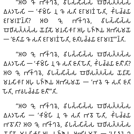
‘‘𑀅𑀣 𑀔𑁄 𑀪𑀺𑀓𑁆𑀔𑀯𑁂, 𑀯𑀺𑀧𑀲𑁆𑀲𑀺𑀲𑁆𑀲 𑀩𑁄𑀥𑀺𑀲𑀢𑁆𑀢𑀲𑁆𑀲
𑀏𑀢𑀤𑀳𑁄𑀲𑀺 𑁋 ‘𑀓𑀺𑀫𑁆𑀳𑀺 𑀦𑀼 𑀔𑁄 𑀲𑀢𑀺 𑀚𑀭𑀸𑀫𑀭𑀡𑀁 𑀳𑁄𑀢𑀺, 𑀓𑀺𑀁𑀧𑀘𑁆𑀘𑀬𑀸
𑀚𑀭𑀸𑀫𑀭𑀡’𑀦𑁆𑀢𑀺? 𑀅𑀣 𑀔𑁄, 𑀪𑀺𑀓𑁆𑀔𑀯𑁂, 𑀯𑀺𑀧𑀲𑁆𑀲𑀺𑀲𑁆𑀲
𑀩𑁄𑀥𑀺𑀲𑀢𑁆𑀢𑀲𑁆𑀲 𑀬𑁄𑀦𑀺𑀲𑁄 𑀫𑀦𑀲𑀺𑀓𑀸𑀭𑀸 𑀅𑀳𑀼 𑀧𑀜𑁆𑀜𑀸𑀬 𑀅𑀪𑀺𑀲𑀫𑀬𑁄
𑁋 ‘𑀚𑀸𑀢𑀺𑀬𑀸 𑀔𑁄 𑀲𑀢𑀺 𑀚𑀭𑀸𑀫𑀭𑀡𑀁 𑀳𑁄𑀢𑀺, 𑀚𑀸𑀢𑀺𑀧𑀘𑁆𑀘𑀬𑀸 𑀚𑀭𑀸𑀫𑀭𑀡’’’𑀦𑁆𑀢𑀺.
‘‘𑀅𑀣
𑀔𑁄, 𑀪𑀺𑀓𑁆𑀔𑀯𑁂, 𑀯𑀺𑀧𑀲𑁆𑀲𑀺𑀲𑁆𑀲 𑀩𑁄𑀥𑀺𑀲𑀢𑁆𑀢𑀲𑁆𑀲
𑀏𑀢𑀤𑀳𑁄𑀲𑀺 𑁋 ‘𑀓𑀺𑀫𑁆𑀳𑀺 𑀦𑀼 𑀔𑁄 𑀲𑀢𑀺 𑀚𑀸𑀢𑀺 𑀳𑁄𑀢𑀺, 𑀓𑀺𑀁𑀧𑀘𑁆𑀘𑀬𑀸 𑀚𑀸𑀢𑀻’𑀢𑀺?
𑀅𑀣 𑀔𑁄, 𑀪𑀺𑀓𑁆𑀔𑀯𑁂, 𑀯𑀺𑀧𑀲𑁆𑀲𑀺𑀲𑁆𑀲 𑀩𑁄𑀥𑀺𑀲𑀢𑁆𑀢𑀲𑁆𑀲 𑀬𑁄𑀦𑀺𑀲𑁄
𑀫𑀦𑀲𑀺𑀓𑀸𑀭𑀸 𑀅𑀳𑀼 𑀧𑀜𑁆𑀜𑀸𑀬 𑀅𑀪𑀺𑀲𑀫𑀬𑁄 𑁋 ‘𑀪𑀯𑁂 𑀔𑁄 𑀲𑀢𑀺 𑀚𑀸𑀢𑀺
𑀳𑁄𑀢𑀺, 𑀪𑀯𑀧𑀘𑁆𑀘𑀬𑀸 𑀚𑀸𑀢𑀻’’’𑀢𑀺.
‘‘𑀅𑀣 𑀔𑁄, 𑀪𑀺𑀓𑁆𑀔𑀯𑁂, 𑀯𑀺𑀧𑀲𑁆𑀲𑀺𑀲𑁆𑀲 𑀩𑁄𑀥𑀺𑀲𑀢𑁆𑀢𑀲𑁆𑀲
𑀏𑀢𑀤𑀳𑁄𑀲𑀺 𑁋 ‘𑀓𑀺𑀫𑁆𑀳𑀺 𑀦𑀼 𑀔𑁄 𑀲𑀢𑀺 𑀪𑀯𑁄 𑀳𑁄𑀢𑀺, 𑀓𑀺𑀁𑀧𑀘𑁆𑀘𑀬𑀸
𑀪𑀯𑁄’𑀢𑀺? 𑀅𑀣 𑀔𑁄, 𑀪𑀺𑀓𑁆𑀔𑀯𑁂, 𑀯𑀺𑀧𑀲𑁆𑀲𑀺𑀲𑁆𑀲 𑀩𑁄𑀥𑀺𑀲𑀢𑁆𑀢𑀲𑁆𑀲
𑀬𑁄𑀦𑀺𑀲𑁄 𑀫𑀦𑀲𑀺𑀓𑀸𑀭𑀸
𑀅𑀳𑀼 𑀧𑀜𑁆𑀜𑀸𑀬 𑀅𑀪𑀺𑀲𑀫𑀬𑁄 𑁋 ‘𑀉𑀧𑀸𑀤𑀸𑀦𑁂 𑀔𑁄