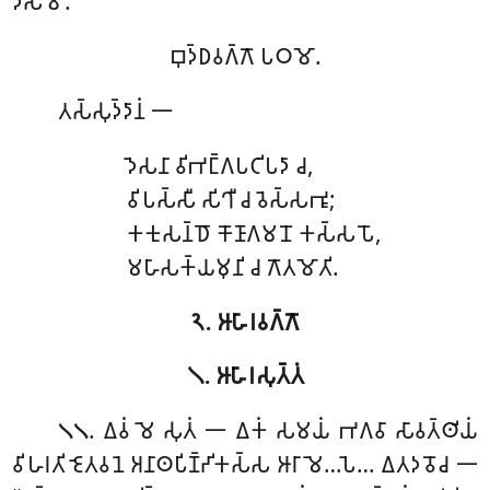
𑀤𑀲𑀫𑁄.
𑀩𑀼𑀤𑁆𑀥𑀯𑀕𑁆𑀕𑁄 𑀧𑀞𑀫𑁄.
𑀢𑀲𑁆𑀲𑀼𑀤𑁆𑀤𑀸𑀦𑀁 𑁋
𑀤𑁂𑀲𑀦𑀸 𑀯𑀺𑀪𑀗𑁆𑀕𑀧𑀝𑀺𑀧𑀤𑀸 𑀘,
𑀯𑀺𑀧𑀲𑁆𑀲𑀻 𑀲𑀺𑀔𑀻 𑀘 𑀯𑁂𑀲𑁆𑀲𑀪𑀽;
𑀓𑀓𑀼𑀲𑀦𑁆𑀥𑁄 𑀓𑁄𑀡𑀸𑀕𑀫𑀦𑁄 𑀓𑀲𑁆𑀲𑀧𑁄,
𑀫𑀳𑀸𑀲𑀓𑁆𑀬𑀫𑀼𑀦𑀺 𑀘 𑀕𑁄𑀢𑀫𑁄𑀢𑀺.
𑁨. 𑀆𑀳𑀸𑀭𑀯𑀕𑁆𑀕𑁄
𑁧. 𑀆𑀳𑀸𑀭𑀲𑀼𑀢𑁆𑀢𑀁
. 𑀏𑀯𑀁
𑀫𑁂 𑀲𑀼𑀢𑀁 𑁋 𑀏𑀓𑀁 𑀲𑀫𑀬𑀁 𑀪𑀕𑀯𑀸 𑀲𑀸𑀯𑀢𑁆𑀣𑀺𑀬𑀁
𑁧𑁧
𑀯𑀺𑀳𑀭𑀢𑀺 𑀚𑁂𑀢𑀯𑀦𑁂 𑀅𑀦𑀸𑀣𑀧𑀺𑀡𑁆𑀟𑀺𑀓𑀲𑁆𑀲 𑀆𑀭𑀸𑀫𑁂…𑀧𑁂… 𑀏𑀢𑀤𑀯𑁄𑀘 𑁋