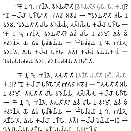
‘‘𑀓𑁄 𑀦𑀼 𑀔𑁄, 𑀪𑀦𑁆𑀢𑁂, 𑀯𑁂𑀤𑀬𑀢𑀻’’𑀢𑀺
[𑀯𑁂𑀤𑀺𑀬𑀢𑀻𑀢𑀺 (𑀲𑀻. 𑀧𑀻. 𑀓.)]
?
‘‘𑀦𑁄 𑀓𑀮𑁆𑀮𑁄 𑀧𑀜𑁆𑀳𑁄’’𑀢𑀺 𑀪𑀕𑀯𑀸 𑀅𑀯𑁄𑀘 𑁋 ‘‘‘𑀯𑁂𑀤𑀬𑀢𑀻’𑀢𑀺 𑀅𑀳𑀁 𑀦
𑀯𑀤𑀸𑀫𑀺. ‘𑀯𑁂𑀤𑀬𑀢𑀻’𑀢𑀺 𑀘𑀸𑀳𑀁 𑀯𑀤𑁂𑀬𑁆𑀬𑀁, 𑀢𑀢𑁆𑀭𑀲𑁆𑀲 𑀓𑀮𑁆𑀮𑁄 𑀧𑀜𑁆𑀳𑁄 𑁋
‘𑀓𑁄 𑀦𑀼 𑀔𑁄, 𑀪𑀦𑁆𑀢𑁂, 𑀯𑁂𑀤𑀬𑀢𑀻’𑀢𑀺? 𑀏𑀯𑀁 𑀘𑀸𑀳𑀁 𑀦 𑀯𑀤𑀸𑀫𑀺. 𑀏𑀯𑀁 𑀫𑀁
𑀅𑀯𑀤𑀦𑁆𑀢𑀁 𑀬𑁄 𑀏𑀯𑀁 𑀧𑀼𑀘𑁆𑀙𑁂𑀬𑁆𑀬 𑁋 ‘𑀓𑀺𑀁𑀧𑀘𑁆𑀘𑀬𑀸 𑀦𑀼 𑀔𑁄, 𑀪𑀦𑁆𑀢𑁂,
𑀯𑁂𑀤𑀦𑀸’𑀢𑀺, 𑀏𑀲 𑀓𑀮𑁆𑀮𑁄 𑀧𑀜𑁆𑀳𑁄. 𑀢𑀢𑁆𑀭 𑀓𑀮𑁆𑀮𑀁 𑀯𑁂𑀬𑁆𑀬𑀸𑀓𑀭𑀡𑀁 𑁋
‘𑀨𑀲𑁆𑀲𑀧𑀘𑁆𑀘𑀬𑀸 𑀯𑁂𑀤𑀦𑀸, 𑀯𑁂𑀤𑀦𑀸𑀧𑀘𑁆𑀘𑀬𑀸 𑀢𑀡𑁆𑀳𑀸’’’𑀢𑀺.
‘‘𑀓𑁄
𑀦𑀼 𑀔𑁄, 𑀪𑀦𑁆𑀢𑁂, 𑀢𑀲𑀢𑀻’’𑀢𑀺
[𑀢𑀡𑁆𑀳𑀻𑀬𑀢𑀻𑀢𑀺 (𑀲𑀻. 𑀲𑁆𑀬𑀸.
𑀓𑀁.)]
? ‘‘𑀦𑁄 𑀓𑀮𑁆𑀮𑁄 𑀧𑀜𑁆𑀳𑁄’’𑀢𑀺 𑀪𑀕𑀯𑀸 𑀅𑀯𑁄𑀘 𑁋 ‘‘‘𑀢𑀲𑀢𑀻’𑀢𑀺 𑀅𑀳𑀁
𑀦 𑀯𑀤𑀸𑀫𑀺
. ‘𑀢𑀲𑀢𑀻’𑀢𑀺 𑀘𑀸𑀳𑀁
𑀯𑀤𑁂𑀬𑁆𑀬𑀁, 𑀢𑀢𑁆𑀭𑀲𑁆𑀲 𑀓𑀮𑁆𑀮𑁄 𑀧𑀜𑁆𑀳𑁄
𑁋 ‘𑀓𑁄 𑀦𑀼 𑀔𑁄, 𑀪𑀦𑁆𑀢𑁂, 𑀢𑀲𑀢𑀻’𑀢𑀺? 𑀏𑀯𑀁 𑀘𑀸𑀳𑀁 𑀦 𑀯𑀤𑀸𑀫𑀺. 𑀏𑀯𑀁 𑀫𑀁
𑀅𑀯𑀤𑀦𑁆𑀢𑀁 𑀬𑁄 𑀏𑀯𑀁 𑀧𑀼𑀘𑁆𑀙𑁂𑀬𑁆𑀬 𑁋 ‘𑀓𑀺𑀁𑀧𑀘𑁆𑀘𑀬𑀸 𑀦𑀼 𑀔𑁄, 𑀪𑀦𑁆𑀢𑁂,
𑀢𑀡𑁆𑀳𑀸’𑀢𑀺, 𑀏𑀲 𑀓𑀮𑁆𑀮𑁄 𑀧𑀜𑁆𑀳𑁄. 𑀢𑀢𑁆𑀭 𑀓𑀮𑁆𑀮𑀁 𑀯𑁂𑀬𑁆𑀬𑀸𑀓𑀭𑀡𑀁 𑁋
‘𑀯𑁂𑀤𑀦𑀸𑀧𑀘𑁆𑀘𑀬𑀸 𑀢𑀡𑁆𑀳𑀸, 𑀢𑀡𑁆𑀳𑀸𑀧𑀘𑁆𑀘𑀬𑀸 𑀉𑀧𑀸𑀤𑀸𑀦’’’𑀦𑁆𑀢𑀺.