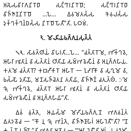
𑀅𑀲𑁂𑀲𑀯𑀺𑀭𑀸𑀕𑀦𑀺𑀭𑁄𑀥𑀸 𑀲𑀗𑁆𑀔𑀸𑀭𑀦𑀺𑀭𑁄𑀥𑁄; 𑀲𑀗𑁆𑀔𑀸𑀭𑀦𑀺𑀭𑁄𑀥𑀸
𑀯𑀺𑀜𑁆𑀜𑀸𑀡𑀦𑀺𑀭𑁄𑀥𑁄
…𑀧𑁂… 𑀏𑀯𑀫𑁂𑀢𑀲𑁆𑀲 𑀓𑁂𑀯𑀮𑀲𑁆𑀲
𑀤𑀼𑀓𑁆𑀔𑀓𑁆𑀔𑀦𑁆𑀥𑀲𑁆𑀲 𑀦𑀺𑀭𑁄𑀥𑁄 𑀳𑁄𑀢𑀻’’𑀢𑀺. 𑀧𑀞𑀫𑀁.
𑁨. 𑀫𑁄𑀴𑀺𑀬𑀨𑀕𑁆𑀕𑀼𑀦𑀲𑀼𑀢𑁆𑀢𑀁
. 𑀲𑀸𑀯𑀢𑁆𑀣𑀺𑀬𑀁 𑀯𑀺𑀳𑀭𑀢𑀺…𑀧𑁂… ‘‘𑀘𑀢𑁆𑀢𑀸𑀭𑁄𑀫𑁂
, 𑀪𑀺𑀓𑁆𑀔𑀯𑁂,
𑁧𑁨
𑀆𑀳𑀸𑀭𑀸 𑀪𑀽𑀢𑀸𑀦𑀁 𑀯𑀸 𑀲𑀢𑁆𑀢𑀸𑀦𑀁 𑀞𑀺𑀢𑀺𑀬𑀸 𑀲𑀫𑁆𑀪𑀯𑁂𑀲𑀻𑀦𑀁 𑀯𑀸 𑀅𑀦𑀼𑀕𑁆𑀕𑀳𑀸𑀬.
𑀓𑀢𑀫𑁂 𑀘𑀢𑁆𑀢𑀸𑀭𑁄? 𑀓𑀩𑀴𑀻𑀓𑀸𑀭𑁄 𑀆𑀳𑀸𑀭𑁄 𑁋 𑀑𑀴𑀸𑀭𑀺𑀓𑁄 𑀯𑀸 𑀲𑀼𑀔𑀼𑀫𑁄 𑀯𑀸,
𑀨𑀲𑁆𑀲𑁄 𑀤𑀼𑀢𑀺𑀬𑁄, 𑀫𑀦𑁄𑀲𑀜𑁆𑀘𑁂𑀢𑀦𑀸 𑀢𑀢𑀺𑀬𑀸, 𑀯𑀺𑀜𑁆𑀜𑀸𑀡𑀁 𑀘𑀢𑀼𑀢𑁆𑀣𑀁. 𑀇𑀫𑁂
𑀔𑁄, 𑀪𑀺𑀓𑁆𑀔𑀯𑁂, 𑀘𑀢𑁆𑀢𑀸𑀭𑁄 𑀆𑀳𑀸𑀭𑀸 𑀪𑀽𑀢𑀸𑀦𑀁 𑀯𑀸 𑀲𑀢𑁆𑀢𑀸𑀦𑀁 𑀞𑀺𑀢𑀺𑀬𑀸
𑀲𑀫𑁆𑀪𑀯𑁂𑀲𑀻𑀦𑀁 𑀯𑀸 𑀅𑀦𑀼𑀕𑁆𑀕𑀳𑀸𑀬𑀸’’𑀢𑀺.
𑀏𑀯𑀁 𑀯𑀼𑀢𑁆𑀢𑁂, 𑀆𑀬𑀲𑁆𑀫𑀸 𑀫𑁄𑀴𑀺𑀬𑀨𑀕𑁆𑀕𑀼𑀦𑁄 𑀪𑀕𑀯𑀦𑁆𑀢𑀁
𑀏𑀢𑀤𑀯𑁄𑀘 𑁋 ‘‘𑀓𑁄 𑀦𑀼 𑀔𑁄, 𑀪𑀦𑁆𑀢𑁂, 𑀯𑀺𑀜𑁆𑀜𑀸𑀡𑀸𑀳𑀸𑀭𑀁 𑀆𑀳𑀸𑀭𑁂𑀢𑀻’’𑀢𑀺? ‘‘𑀦𑁄
𑀓𑀮𑁆𑀮𑁄 𑀧𑀜𑁆𑀳𑁄’’𑀢𑀺 𑀪𑀕𑀯𑀸 𑀅𑀯𑁄𑀘 𑁋 ‘‘‘𑀆𑀳𑀸𑀭𑁂𑀢𑀻’𑀢𑀺 𑀅𑀳𑀁 𑀦 𑀯𑀤𑀸𑀫𑀺.