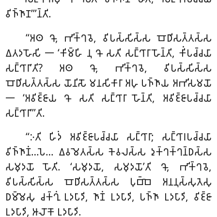
𑀯𑀺𑀜𑁆𑀜𑀸𑀡’’’𑀦𑁆𑀢𑀺.
‘‘𑀅𑀣 𑀔𑁄, 𑀪𑀺𑀓𑁆𑀔𑀯𑁂, 𑀯𑀺𑀧𑀲𑁆𑀲𑀺𑀲𑁆𑀲 𑀩𑁄𑀥𑀺𑀲𑀢𑁆𑀢𑀲𑁆𑀲
𑀏𑀢𑀤𑀳𑁄𑀲𑀺
𑁋 ‘𑀓𑀺𑀫𑁆𑀳𑀺 𑀦𑀼 𑀔𑁄 𑀲𑀢𑀺 𑀲𑀗𑁆𑀔𑀸𑀭𑀸 𑀳𑁄𑀦𑁆𑀢𑀺, 𑀓𑀺𑀁𑀧𑀘𑁆𑀘𑀬𑀸
𑀲𑀗𑁆𑀔𑀸𑀭𑀸’𑀢𑀺? 𑀅𑀣 𑀔𑁄, 𑀪𑀺𑀓𑁆𑀔𑀯𑁂, 𑀯𑀺𑀧𑀲𑁆𑀲𑀺𑀲𑁆𑀲
𑀩𑁄𑀥𑀺𑀲𑀢𑁆𑀢𑀲𑁆𑀲 𑀬𑁄𑀦𑀺𑀲𑁄 𑀫𑀦𑀲𑀺𑀓𑀸𑀭𑀸 𑀅𑀳𑀼 𑀧𑀜𑁆𑀜𑀸𑀬 𑀅𑀪𑀺𑀲𑀫𑀬𑁄
𑁋 ‘𑀅𑀯𑀺𑀚𑁆𑀚𑀸𑀬 𑀔𑁄 𑀲𑀢𑀺 𑀲𑀗𑁆𑀔𑀸𑀭𑀸 𑀳𑁄𑀦𑁆𑀢𑀺, 𑀅𑀯𑀺𑀚𑁆𑀚𑀸𑀧𑀘𑁆𑀘𑀬𑀸
𑀲𑀗𑁆𑀔𑀸𑀭𑀸’’’𑀢𑀺.
‘‘𑀇𑀢𑀺 𑀳𑀺𑀤𑀁 𑀅𑀯𑀺𑀚𑁆𑀚𑀸𑀧𑀘𑁆𑀘𑀬𑀸 𑀲𑀗𑁆𑀔𑀸𑀭𑀸; 𑀲𑀗𑁆𑀔𑀸𑀭𑀧𑀘𑁆𑀘𑀬𑀸
𑀯𑀺𑀜𑁆𑀜𑀸𑀡𑀁…𑀧𑁂… 𑀏𑀯𑀫𑁂𑀢𑀲𑁆𑀲 𑀓𑁂𑀯𑀮𑀲𑁆𑀲 𑀤𑀼𑀓𑁆𑀔𑀓𑁆𑀔𑀦𑁆𑀥𑀲𑁆𑀲
𑀲𑀫𑀼𑀤𑀬𑁄 𑀳𑁄𑀢𑀺. ‘𑀲𑀫𑀼𑀤𑀬𑁄, 𑀲𑀫𑀼𑀤𑀬𑁄’𑀢𑀺 𑀔𑁄, 𑀪𑀺𑀓𑁆𑀔𑀯𑁂,
𑀯𑀺𑀧𑀲𑁆𑀲𑀺𑀲𑁆𑀲 𑀩𑁄𑀥𑀺𑀲𑀢𑁆𑀢𑀲𑁆𑀲 𑀧𑀼𑀩𑁆𑀩𑁂 𑀅𑀦𑀦𑀼𑀲𑁆𑀲𑀼𑀢𑁂𑀲𑀼
𑀥𑀫𑁆𑀫𑁂𑀲𑀼 𑀘𑀓𑁆𑀔𑀼𑀁 𑀉𑀤𑀧𑀸𑀤𑀺, 𑀜𑀸𑀡𑀁 𑀉𑀤𑀧𑀸𑀤𑀺, 𑀧𑀜𑁆𑀜𑀸 𑀉𑀤𑀧𑀸𑀤𑀺, 𑀯𑀺𑀚𑁆𑀚𑀸
𑀉𑀤𑀧𑀸𑀤𑀺, 𑀆𑀮𑁄𑀓𑁄 𑀉𑀤𑀧𑀸𑀤𑀺.