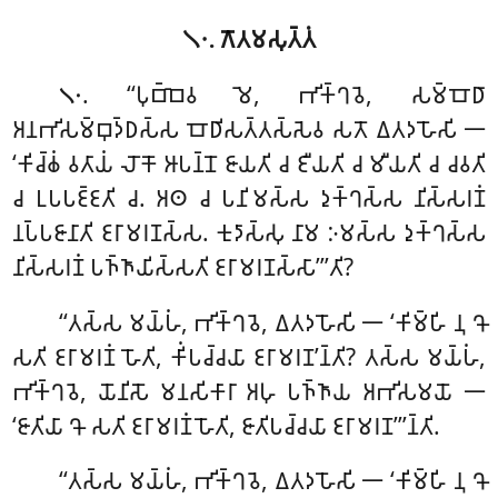
𑁧𑁦. 𑀕𑁄𑀢𑀫𑀲𑀼𑀢𑁆𑀢𑀁
. ‘‘𑀧𑀼𑀩𑁆𑀩𑁂𑀯
𑀫𑁂, 𑀪𑀺𑀓𑁆𑀔𑀯𑁂, 𑀲𑀫𑁆𑀩𑁄𑀥𑀸
𑁧𑁦
𑀅𑀦𑀪𑀺𑀲𑀫𑁆𑀩𑀼𑀤𑁆𑀥𑀲𑁆𑀲 𑀩𑁄𑀥𑀺𑀲𑀢𑁆𑀢𑀲𑁆𑀲𑁂𑀯 𑀲𑀢𑁄 𑀏𑀢𑀤𑀳𑁄𑀲𑀺 𑁋
‘𑀓𑀺𑀘𑁆𑀙𑀁 𑀯𑀢𑀸𑀬𑀁 𑀮𑁄𑀓𑁄 𑀆𑀧𑀦𑁆𑀦𑁄 𑀚𑀸𑀬𑀢𑀺 𑀘 𑀚𑀻𑀬𑀢𑀺 𑀘 𑀫𑀻𑀬𑀢𑀺 𑀘 𑀘𑀯𑀢𑀺
𑀘 𑀉𑀧𑀧𑀚𑁆𑀚𑀢𑀺 𑀘. 𑀅𑀣 𑀘 𑀧𑀦𑀺𑀫𑀲𑁆𑀲 𑀤𑀼𑀓𑁆𑀔𑀲𑁆𑀲 𑀦𑀺𑀲𑁆𑀲𑀭𑀡𑀁
𑀦𑀧𑁆𑀧𑀚𑀸𑀦𑀸𑀢𑀺 𑀚𑀭𑀸𑀫𑀭𑀡𑀲𑁆𑀲. 𑀓𑀼𑀤𑀸𑀲𑁆𑀲𑀼 𑀦𑀸𑀫 𑀇𑀫𑀲𑁆𑀲 𑀤𑀼𑀓𑁆𑀔𑀲𑁆𑀲
𑀦𑀺𑀲𑁆𑀲𑀭𑀡𑀁 𑀧𑀜𑁆𑀜𑀸𑀬𑀺𑀲𑁆𑀲𑀢𑀺 𑀚𑀭𑀸𑀫𑀭𑀡𑀲𑁆𑀲𑀸’’’𑀢𑀺?
‘‘𑀢𑀲𑁆𑀲 𑀫𑀬𑁆𑀳𑀁, 𑀪𑀺𑀓𑁆𑀔𑀯𑁂, 𑀏𑀢𑀤𑀳𑁄𑀲𑀺 𑁋 ‘𑀓𑀺𑀫𑁆𑀳𑀺 𑀦𑀼 𑀔𑁄
𑀲𑀢𑀺 𑀚𑀭𑀸𑀫𑀭𑀡𑀁 𑀳𑁄𑀢𑀺, 𑀓𑀺𑀁𑀧𑀘𑁆𑀘𑀬𑀸
𑀚𑀭𑀸𑀫𑀭𑀡’𑀦𑁆𑀢𑀺
? 𑀢𑀲𑁆𑀲 𑀫𑀬𑁆𑀳𑀁,
𑀪𑀺𑀓𑁆𑀔𑀯𑁂, 𑀬𑁄𑀦𑀺𑀲𑁄 𑀫𑀦𑀲𑀺𑀓𑀸𑀭𑀸 𑀅𑀳𑀼 𑀧𑀜𑁆𑀜𑀸𑀬 𑀅𑀪𑀺𑀲𑀫𑀬𑁄 𑁋
‘𑀚𑀸𑀢𑀺𑀬𑀸 𑀔𑁄 𑀲𑀢𑀺 𑀚𑀭𑀸𑀫𑀭𑀡𑀁 𑀳𑁄𑀢𑀺, 𑀚𑀸𑀢𑀺𑀧𑀘𑁆𑀘𑀬𑀸 𑀚𑀭𑀸𑀫𑀭𑀡’’’𑀦𑁆𑀢𑀺.
‘‘𑀢𑀲𑁆𑀲 𑀫𑀬𑁆𑀳𑀁, 𑀪𑀺𑀓𑁆𑀔𑀯𑁂, 𑀏𑀢𑀤𑀳𑁄𑀲𑀺 𑁋 ‘𑀓𑀺𑀫𑁆𑀳𑀺 𑀦𑀼 𑀔𑁄