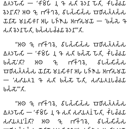
𑀏𑀢𑀤𑀳𑁄𑀲𑀺 𑁋 ‘𑀓𑀺𑀫𑁆𑀳𑀺 𑀦𑀼 𑀔𑁄 𑀲𑀢𑀺 𑀯𑁂𑀤𑀦𑀸 𑀳𑁄𑀢𑀺, 𑀓𑀺𑀁𑀧𑀘𑁆𑀘𑀬𑀸
𑀯𑁂𑀤𑀦𑀸’𑀢𑀺? 𑀅𑀣 𑀔𑁄, 𑀪𑀺𑀓𑁆𑀔𑀯𑁂, 𑀯𑀺𑀧𑀲𑁆𑀲𑀺𑀲𑁆𑀲 𑀩𑁄𑀥𑀺𑀲𑀢𑁆𑀢𑀲𑁆𑀲
𑀬𑁄𑀦𑀺𑀲𑁄 𑀫𑀦𑀲𑀺𑀓𑀸𑀭𑀸 𑀅𑀳𑀼 𑀧𑀜𑁆𑀜𑀸𑀬 𑀅𑀪𑀺𑀲𑀫𑀬𑁄 𑁋 ‘𑀨𑀲𑁆𑀲𑁂 𑀔𑁄
𑀲𑀢𑀺 𑀯𑁂𑀤𑀦𑀸 𑀳𑁄𑀢𑀺, 𑀨𑀲𑁆𑀲𑀧𑀘𑁆𑀘𑀬𑀸 𑀯𑁂𑀤𑀦𑀸’’’𑀢𑀺.
‘‘𑀅𑀣 𑀔𑁄, 𑀪𑀺𑀓𑁆𑀔𑀯𑁂, 𑀯𑀺𑀧𑀲𑁆𑀲𑀺𑀲𑁆𑀲 𑀩𑁄𑀥𑀺𑀲𑀢𑁆𑀢𑀲𑁆𑀲
𑀏𑀢𑀤𑀳𑁄𑀲𑀺 𑁋 ‘𑀓𑀺𑀫𑁆𑀳𑀺 𑀦𑀼 𑀔𑁄 𑀲𑀢𑀺 𑀨𑀲𑁆𑀲𑁄 𑀳𑁄𑀢𑀺, 𑀓𑀺𑀁𑀧𑀘𑁆𑀘𑀬𑀸
𑀨𑀲𑁆𑀲𑁄’𑀢𑀺? 𑀅𑀣 𑀔𑁄, 𑀪𑀺𑀓𑁆𑀔𑀯𑁂, 𑀯𑀺𑀧𑀲𑁆𑀲𑀺𑀲𑁆𑀲
𑀩𑁄𑀥𑀺𑀲𑀢𑁆𑀢𑀲𑁆𑀲 𑀬𑁄𑀦𑀺𑀲𑁄 𑀫𑀦𑀲𑀺𑀓𑀸𑀭𑀸 𑀅𑀳𑀼 𑀧𑀜𑁆𑀜𑀸𑀬 𑀅𑀪𑀺𑀲𑀫𑀬𑁄
𑁋 ‘𑀲𑀴𑀸𑀬𑀢𑀦𑁂 𑀔𑁄 𑀲𑀢𑀺 𑀨𑀲𑁆𑀲𑁄 𑀳𑁄𑀢𑀺, 𑀲𑀴𑀸𑀬𑀢𑀦𑀧𑀘𑁆𑀘𑀬𑀸
𑀨𑀲𑁆𑀲𑁄’’’𑀢𑀺.
‘‘𑀅𑀣
𑀔𑁄, 𑀪𑀺𑀓𑁆𑀔𑀯𑁂, 𑀯𑀺𑀧𑀲𑁆𑀲𑀺𑀲𑁆𑀲 𑀩𑁄𑀥𑀺𑀲𑀢𑁆𑀢𑀲𑁆𑀲
𑀏𑀢𑀤𑀳𑁄𑀲𑀺 𑁋 ‘𑀓𑀺𑀫𑁆𑀳𑀺 𑀦𑀼 𑀔𑁄 𑀲𑀢𑀺 𑀲𑀴𑀸𑀬𑀢𑀦𑀁 𑀳𑁄𑀢𑀺, 𑀓𑀺𑀁𑀧𑀘𑁆𑀘𑀬𑀸
𑀲𑀴𑀸𑀬𑀢𑀦’𑀦𑁆𑀢𑀺? 𑀅𑀣 𑀔𑁄, 𑀪𑀺𑀓𑁆𑀔𑀯𑁂, 𑀯𑀺𑀧𑀲𑁆𑀲𑀺𑀲𑁆𑀲