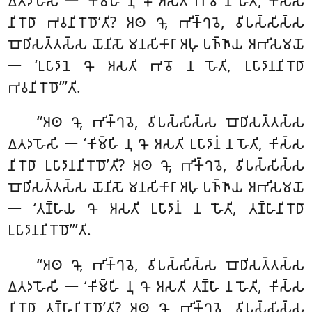
𑀏𑀢𑀤𑀳𑁄𑀲𑀺 𑁋 ‘𑀓𑀺𑀫𑁆𑀳𑀺 𑀦𑀼 𑀔𑁄 𑀅𑀲𑀢𑀺 𑀪𑀯𑁄 𑀦 𑀳𑁄𑀢𑀺, 𑀓𑀺𑀲𑁆𑀲
𑀦𑀺𑀭𑁄𑀥𑀸 𑀪𑀯𑀦𑀺𑀭𑁄𑀥𑁄’𑀢𑀺? 𑀅𑀣 𑀔𑁄, 𑀪𑀺𑀓𑁆𑀔𑀯𑁂, 𑀯𑀺𑀧𑀲𑁆𑀲𑀺𑀲𑁆𑀲
𑀩𑁄𑀥𑀺𑀲𑀢𑁆𑀢𑀲𑁆𑀲 𑀬𑁄𑀦𑀺𑀲𑁄 𑀫𑀦𑀲𑀺𑀓𑀸𑀭𑀸 𑀅𑀳𑀼 𑀧𑀜𑁆𑀜𑀸𑀬 𑀅𑀪𑀺𑀲𑀫𑀬𑁄
𑁋 ‘𑀉𑀧𑀸𑀤𑀸𑀦𑁂 𑀔𑁄 𑀅𑀲𑀢𑀺 𑀪𑀯𑁄 𑀦 𑀳𑁄𑀢𑀺, 𑀉𑀧𑀸𑀤𑀸𑀦𑀦𑀺𑀭𑁄𑀥𑀸
𑀪𑀯𑀦𑀺𑀭𑁄𑀥𑁄’’’𑀢𑀺.
‘‘𑀅𑀣 𑀔𑁄, 𑀪𑀺𑀓𑁆𑀔𑀯𑁂, 𑀯𑀺𑀧𑀲𑁆𑀲𑀺𑀲𑁆𑀲 𑀩𑁄𑀥𑀺𑀲𑀢𑁆𑀢𑀲𑁆𑀲
𑀏𑀢𑀤𑀳𑁄𑀲𑀺 𑁋 ‘𑀓𑀺𑀫𑁆𑀳𑀺 𑀦𑀼 𑀔𑁄 𑀅𑀲𑀢𑀺 𑀉𑀧𑀸𑀤𑀸𑀦𑀁 𑀦 𑀳𑁄𑀢𑀺, 𑀓𑀺𑀲𑁆𑀲
𑀦𑀺𑀭𑁄𑀥𑀸 𑀉𑀧𑀸𑀤𑀸𑀦𑀦𑀺𑀭𑁄𑀥𑁄’𑀢𑀺? 𑀅𑀣 𑀔𑁄, 𑀪𑀺𑀓𑁆𑀔𑀯𑁂, 𑀯𑀺𑀧𑀲𑁆𑀲𑀺𑀲𑁆𑀲
𑀩𑁄𑀥𑀺𑀲𑀢𑁆𑀢𑀲𑁆𑀲 𑀬𑁄𑀦𑀺𑀲𑁄 𑀫𑀦𑀲𑀺𑀓𑀸𑀭𑀸 𑀅𑀳𑀼 𑀧𑀜𑁆𑀜𑀸𑀬 𑀅𑀪𑀺𑀲𑀫𑀬𑁄
𑁋 ‘𑀢𑀡𑁆𑀳𑀸𑀬 𑀔𑁄 𑀅𑀲𑀢𑀺 𑀉𑀧𑀸𑀤𑀸𑀦𑀁 𑀦 𑀳𑁄𑀢𑀺, 𑀢𑀡𑁆𑀳𑀸𑀦𑀺𑀭𑁄𑀥𑀸
𑀉𑀧𑀸𑀤𑀸𑀦𑀦𑀺𑀭𑁄𑀥𑁄’’’𑀢𑀺.
‘‘𑀅𑀣
𑀔𑁄, 𑀪𑀺𑀓𑁆𑀔𑀯𑁂, 𑀯𑀺𑀧𑀲𑁆𑀲𑀺𑀲𑁆𑀲 𑀩𑁄𑀥𑀺𑀲𑀢𑁆𑀢𑀲𑁆𑀲
𑀏𑀢𑀤𑀳𑁄𑀲𑀺 𑁋 ‘𑀓𑀺𑀫𑁆𑀳𑀺 𑀦𑀼 𑀔𑁄 𑀅𑀲𑀢𑀺 𑀢𑀡𑁆𑀳𑀸 𑀦 𑀳𑁄𑀢𑀺, 𑀓𑀺𑀲𑁆𑀲
𑀦𑀺𑀭𑁄𑀥𑀸 𑀢𑀡𑁆𑀳𑀸𑀦𑀺𑀭𑁄𑀥𑁄’𑀢𑀺? 𑀅𑀣 𑀔𑁄, 𑀪𑀺𑀓𑁆𑀔𑀯𑁂, 𑀯𑀺𑀧𑀲𑁆𑀲𑀺𑀲𑁆𑀲