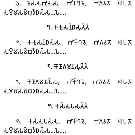
. 𑀯𑁂𑀲𑁆𑀲𑀪𑀼𑀲𑁆𑀲, 𑀪𑀺𑀓𑁆𑀔𑀯𑁂, 𑀪𑀕𑀯𑀢𑁄 𑀅𑀭𑀳𑀢𑁄
𑁬
𑀲𑀫𑁆𑀫𑀸𑀲𑀫𑁆𑀩𑀼𑀤𑁆𑀥𑀲𑁆𑀲…𑀧𑁂….
𑁭. 𑀓𑀓𑀼𑀲𑀦𑁆𑀥𑀲𑀼𑀢𑁆𑀢𑀁
. 𑀓𑀓𑀼𑀲𑀦𑁆𑀥𑀲𑁆𑀲, 𑀪𑀺𑀓𑁆𑀔𑀯𑁂, 𑀪𑀕𑀯𑀢𑁄 𑀅𑀭𑀳𑀢𑁄
𑁭
𑀲𑀫𑁆𑀫𑀸𑀲𑀫𑁆𑀩𑀼𑀤𑁆𑀥𑀲𑁆𑀲…𑀧𑁂….
𑁮. 𑀓𑁄𑀡𑀸𑀕𑀫𑀦𑀲𑀼𑀢𑁆𑀢𑀁
. 𑀓𑁄𑀡𑀸𑀕𑀫𑀦𑀲𑁆𑀲, 𑀪𑀺𑀓𑁆𑀔𑀯𑁂, 𑀪𑀕𑀯𑀢𑁄 𑀅𑀭𑀳𑀢𑁄
𑁮
𑀲𑀫𑁆𑀫𑀸𑀲𑀫𑁆𑀩𑀼𑀤𑁆𑀥𑀲𑁆𑀲…𑀧𑁂….
𑁯. 𑀓𑀲𑁆𑀲𑀧𑀲𑀼𑀢𑁆𑀢𑀁
. 𑀓𑀲𑁆𑀲𑀧𑀲𑁆𑀲, 𑀪𑀺𑀓𑁆𑀔𑀯𑁂, 𑀪𑀕𑀯𑀢𑁄 𑀅𑀭𑀳𑀢𑁄
𑁯
𑀲𑀫𑁆𑀫𑀸𑀲𑀫𑁆𑀩𑀼𑀤𑁆𑀥𑀲𑁆𑀲…𑀧𑁂….