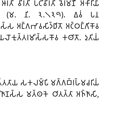
𑀺 𑀯𑀺𑀭𑀢𑀺 𑀧𑀝𑀺𑀯𑀺𑀭𑀢𑀺 𑀯𑁂𑀭𑀫𑀡𑀻 𑀅𑀓𑀺𑀭𑀺𑀬𑀸
𑁆𑀕𑁄’’𑀢𑀺 (𑀫. 𑀦𑀺. 𑁩.𑁧𑁩𑁯). 𑀏𑀯𑀁 𑀧𑀦
𑀲𑁆𑀲 𑀅𑀗𑁆𑀕𑀪𑀸𑀯𑀲𑀺𑀤𑁆𑀥𑀺𑀢𑁄 𑀅𑀝𑁆𑀞𑀗𑁆𑀕𑀺𑀓𑁄𑀯
𑀺𑀬𑀮𑁄𑀓𑀼𑀢𑁆𑀢𑀭𑀫𑀺𑀲𑁆𑀲𑀓𑁄𑀯 𑀓𑀣𑀺𑀢𑁄. 𑀤𑀼𑀢𑀺𑀬𑀁
𑀢𑁆𑀢𑀢𑀸𑀬 𑀲𑀓𑀮𑀫𑁆𑀧𑀺 𑀫𑀕𑁆𑀕𑀩𑁆𑀭𑀳𑁆𑀫𑀘𑀭𑀺𑀬𑀁
𑀜𑀸𑀡𑀲𑁆𑀲 𑀫𑀢𑁆𑀣𑀓𑁂 𑀞𑀺𑀢𑀢𑁆𑀢𑀸 𑀅𑀜𑁆𑀜𑀸𑀲𑀺,