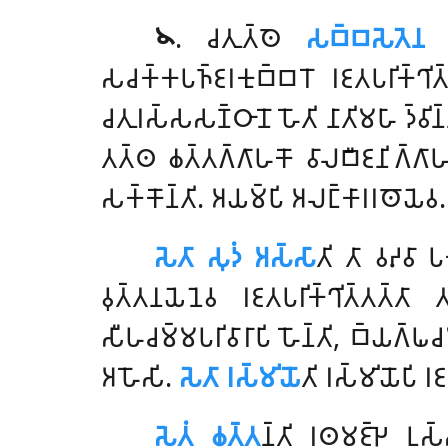
𑁪
. 𑀘𑀢𑀼𑀢𑁆𑀣𑁂
𑀲𑀩𑁆𑀩𑀲𑁂𑀢𑁂𑀦 𑀯
𑀲𑀘𑀓𑁆𑀓𑀧𑀜𑁆𑀚𑀭𑀓𑀼𑀩𑁆𑀩𑀭𑁄 𑀭𑀚𑀢𑀧𑀭𑀺𑀓𑁆𑀔𑀺
𑀘𑀢𑀼𑀭𑀲𑁆𑀲𑀲𑀡𑁆𑀞𑀸𑀦𑁄 𑀳𑁄𑀢𑀺 𑀦𑀸𑀢𑀺𑀫𑀳𑀸 𑀤𑁆𑀯𑀺𑀦𑁆𑀦
𑀢𑀢𑁆𑀣 𑀙𑀢𑁆𑀢𑀕𑁆𑀕𑀸𑀳𑀓𑁄 𑀯𑀸𑀮𑀩𑀻𑀚𑀦𑀺𑀕𑁆𑀕𑀸𑀳𑀓𑁄
𑀲𑀓𑁆𑀓𑁄𑀦𑁆𑀢𑀺. 𑀅𑀬𑀫𑁆𑀧𑀺 𑀅𑀮𑀗𑁆𑀓𑀸𑀭𑀭𑀣𑁄𑀬𑁂𑀯.
𑀲𑁂𑀢𑀸 𑀲𑀼𑀤𑀁 𑀅𑀲𑁆𑀲𑀸
𑀢𑀺 𑀢𑀸 𑀯𑀴𑀯𑀸 𑀧
𑀯𑀼𑀢𑁆𑀢𑀦𑀬𑁂𑀦𑁂𑀯 𑀭𑀚𑀢𑀧𑀭𑀺𑀓𑁆𑀔𑀺𑀢𑁆𑀢𑀢
𑀲𑀻𑀳𑀘𑀫𑁆𑀫𑀧𑀭𑀺𑀯𑀸𑀭𑀸𑀧𑀺 𑀳𑁄𑀦𑁆𑀢𑀺, 𑀩𑁆𑀬𑀕𑁆𑀖𑀘
𑀅𑀳𑁄𑀲𑀺.
𑀲𑁂𑀢𑀸 𑀭𑀲𑁆𑀫𑀺𑀬𑁄
𑀢𑀺 𑀭𑀲𑁆𑀫𑀺𑀬𑁄𑀧𑀺 𑀭𑀚
𑀲𑁂𑀢𑀁 𑀙𑀢𑁆𑀢
𑀦𑁆𑀢𑀺 𑀭𑀣𑀫𑀚𑁆𑀛𑁂 𑀉𑀲