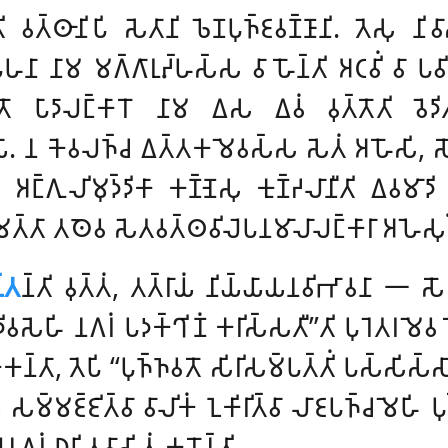
𑀺 𑀯𑀢𑁆𑀣𑀸𑀦𑀺𑀧𑀺 𑀲𑁂𑀢𑀸𑀦𑀺 𑀨𑁂𑀡𑀧𑀼𑀜𑁆𑀚𑀯𑀡𑁆𑀡𑀸𑀦𑀺. 𑀢𑁂𑀲𑀼 𑀦
𑀸𑀳𑀦𑀸 𑀦𑀸𑀫 𑀫𑀕𑁆𑀕𑀸𑀭𑀼𑀴𑁆𑀳𑀲𑁆𑀲 𑀯𑀸 𑀳𑁄𑀦𑁆𑀢𑀺 𑀅𑀝𑀯𑀺𑀁 𑀯𑀸 
𑀺𑀢𑁄 𑀧𑀸𑀤𑀸𑀮𑀗𑁆𑀓𑀸𑀭𑁄 𑀦𑀸𑀫 𑀏𑀲 𑀏𑀯𑀁 𑀯𑀼𑀢𑁆𑀢𑁄𑀢𑀺 𑀯𑁂
. 𑀦 𑀓𑁂𑀯𑀮𑀜𑁆𑀘 𑀏𑀢𑁆𑀢𑀓𑀫𑁂𑀯𑀲𑁆𑀲 𑀲𑁂𑀢𑀁 𑀅𑀳𑁄𑀲𑀺, 𑀲𑁄 𑀧𑀦
𑀅𑀗𑁆𑀕𑀼𑀮𑀺𑀫𑀼𑀤𑁆𑀤𑀺𑀓𑀸 𑀓𑀡𑁆𑀡𑁂𑀲𑀼 𑀓𑀼𑀡𑁆𑀟𑀮𑀸𑀦𑀻𑀢𑀺 𑀏𑀯𑀫
𑁆𑀢𑀸 𑀢𑀣𑁂𑀯 𑀲𑁂𑀢𑀯𑀢𑁆𑀣𑀯𑀺𑀮𑁂𑀧𑀦𑀫𑀸𑀮𑀸𑀮𑀗𑁆𑀓𑀸𑀭𑀸 𑀅𑀳𑁂𑀲𑀼𑀁
𑁆𑀢
𑀦𑁆𑀢𑀺 𑀯𑀼𑀢𑁆𑀢𑀁, 𑀢𑀢𑁆𑀭𑀸𑀬𑀁 𑀦𑀺𑀬𑁆𑀬𑀸𑀬𑀦𑀯𑀺𑀪𑀸𑀯𑀦𑀸 𑁋 𑀲𑁄
𑀯𑀲𑁂𑀳𑀺 𑀦𑀕𑀭𑀁 𑀧𑀤𑀓𑁆𑀔𑀺𑀡𑀁 𑀓𑀭𑀺𑀲𑁆𑀲𑀢𑀻’’𑀢𑀺 𑀧𑀼𑀭𑁂𑀢𑀭𑀫𑁂𑀯
𑁆𑀢𑀸, 𑀢𑁂𑀧𑀺 ‘‘𑀧𑀼𑀜𑁆𑀜𑀯𑀢𑁄 𑀲𑀺𑀭𑀺𑀲𑀫𑁆𑀧𑀢𑁆𑀢𑀺𑀁 𑀧𑀲𑁆𑀲𑀺𑀲𑁆𑀲𑀸
𑀲𑀫𑁆𑀫𑀚𑁆𑀚𑀺𑀢𑁆𑀯𑀸 𑀯𑀸𑀮𑀺𑀓𑀁 𑀑𑀓𑀺𑀭𑀺𑀢𑁆𑀯𑀸 𑀮𑀸𑀚𑀧𑀜𑁆𑀘𑀫𑁂𑀳𑀺 𑀧𑀼𑀧
𑀁 𑀥𑀽𑀧𑀺𑀢𑀯𑀸𑀲𑀺𑀢𑀁 𑀓𑀭𑁄𑀦𑁆𑀢𑀺.