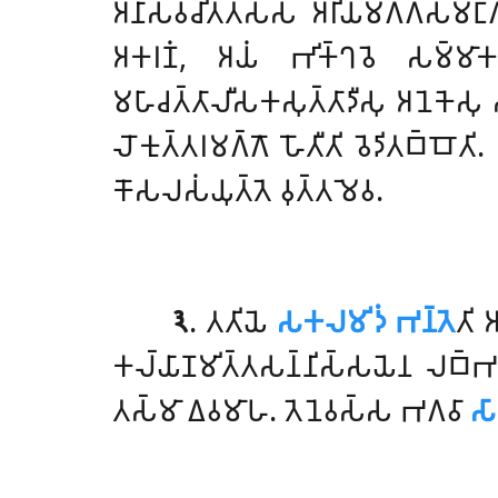
𑀅𑀦𑀸𑀲𑀯𑀘𑀺𑀢𑁆𑀢𑀲𑁆𑀲 𑀅𑀭𑀺𑀬𑀫𑀕𑁆𑀕𑀲𑀫𑀗𑁆𑀕𑀺𑀦
𑀅𑀓𑀭𑀡𑀁, 𑀅𑀬𑀁 𑀪𑀺𑀓𑁆𑀔𑀯𑁂 𑀲𑀫𑁆𑀫𑀸𑀓
𑀫𑀳𑀸𑀘𑀢𑁆𑀢𑀸𑀮𑀻𑀲𑀓𑀲𑀼𑀢𑁆𑀢𑀸𑀤𑀻𑀲𑀼 𑀅𑀦𑁂𑀓𑁂𑀲𑀼 
𑀮𑁄𑀓𑀼𑀢𑁆𑀢𑀭𑀫𑀕𑁆𑀕𑁄 𑀳𑁄𑀢𑀻𑀢𑀺 𑀯𑁂𑀤𑀺𑀢𑀩𑁆𑀩𑁄𑀢
𑀓𑁄𑀲𑀮𑀲𑀁𑀬𑀼𑀢𑁆𑀢𑁂 𑀯𑀼𑀢𑁆𑀢𑀫𑁂𑀯.
𑁩
. 𑀢𑀢𑀺𑀬𑁂
𑀲𑀓𑀮𑀫𑀺𑀤𑀁 𑀪𑀦𑁆𑀢𑁂
𑀢𑀺 
𑀓𑀮𑁆𑀬𑀸𑀡𑀫𑀺𑀢𑁆𑀢𑀲𑀦𑁆𑀦𑀺𑀲𑁆𑀲𑀬𑁂𑀦 𑀮𑀩𑁆𑀪𑀢
𑀢𑀲𑁆𑀫𑀸 𑀏𑀯𑀫𑀸𑀳. 𑀢𑁂𑀦𑁂𑀯𑀲𑁆𑀲 𑀪𑀕𑀯𑀸
𑀲𑀸