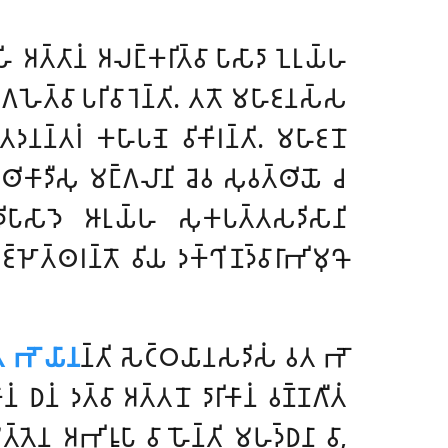
𑀳𑀺 𑀅𑀢𑁆𑀢𑀸𑀦𑀁 𑀅𑀮𑀗𑁆𑀓𑀭𑀺𑀢𑁆𑀯𑀸 𑀧𑀸𑀲𑀸𑀤𑀸 𑀑𑀭𑀼𑀬𑁆𑀳
𑀕𑀳𑁂𑀢𑁆𑀯𑀸 𑀧𑀭𑀺𑀯𑀸𑀭𑁂𑀦𑁆𑀢𑀺. 𑀢𑀢𑁄 𑀫𑀳𑀸𑀚𑀦𑀲𑁆𑀲
 𑀢𑀤𑀦𑀦𑁆𑀢𑀭𑀁 𑀓𑀳𑀸𑀧𑀡𑁂 𑀯𑀺𑀓𑀺𑀭𑀦𑁆𑀢𑀺. 𑀫𑀳𑀸𑀚𑀦𑁄
𑀣𑀺𑀓𑀸𑀤𑀻𑀲𑀼 𑀫𑀗𑁆𑀕𑀮𑀸𑀦𑀺 𑀘𑁂𑀯 𑀲𑀼𑀯𑀢𑁆𑀣𑀺𑀬𑁄 𑀘
𑀺𑀧𑀸𑀲𑀸𑀤𑁂 𑀆𑀭𑀼𑀬𑁆𑀳 𑀲𑀼𑀓𑀧𑀢𑁆𑀢𑀲𑀤𑀺𑀲𑀸𑀦𑀺
𑁆𑀛𑁄𑀢𑁆𑀣𑀭𑀦𑁆𑀢𑁄 𑀯𑀺𑀬 𑀤𑀓𑁆𑀔𑀺𑀡𑀤𑁆𑀯𑀸𑀭𑀸𑀪𑀺𑀫𑀼𑀔𑁄
𑀢 𑀪𑁄 𑀬𑀸𑀦
𑀦𑁆𑀢𑀺 𑀲𑁂𑀝𑁆𑀞𑀬𑀸𑀦𑀲𑀤𑀺𑀲𑀁 𑀯𑀢 𑀪𑁄
𑀥𑀦𑀁 𑀤𑀢𑁆𑀯𑀸 𑀅𑀢𑁆𑀢𑀦𑁄 𑀤𑀸𑀭𑀺𑀓𑀸𑀦𑀁 𑀯𑀡𑁆𑀡𑀕𑀻𑀢𑀁
𑁂𑀦 𑀅𑀪𑀺𑀭𑀽𑀧𑀸 𑀯𑀸 𑀳𑁄𑀦𑁆𑀢𑀺 𑀫𑀳𑀤𑁆𑀥𑀦𑀸 𑀯𑀸,