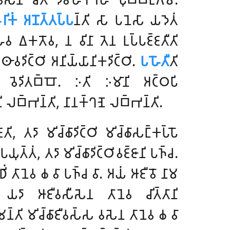
𑀭𑀺𑀓𑀁 𑀅𑀦𑁄𑀢𑁆𑀢𑀧𑁆𑀧
𑀦𑁆𑀢𑀺 𑀲𑀸 𑀧𑀦𑁂𑀲𑀸 𑀬𑀤𑁂𑀢𑀁
𑁂𑀯 𑀏𑀓𑀢𑁄𑀯, 𑀦 𑀯𑀺𑀦𑀸 𑀢𑁂𑀦 𑀉𑀧𑁆𑀧𑀚𑁆𑀚𑀢𑀻𑀢𑀺
𑀣𑀸𑀯𑀤𑀺𑀝𑁆𑀞𑀺 𑀅𑀦𑀺𑀬𑁆𑀬𑀸𑀦𑀺𑀓𑀤𑀺𑀝𑁆𑀞𑀺.
𑀧𑀳𑁄𑀢𑀻
𑀢𑀺
𑀯𑁄 𑀯𑁂𑀤𑀺𑀢𑀩𑁆𑀩𑁄. 𑀇𑀢𑀺 𑀇𑀫𑀸𑀦𑀺 𑀅𑀝𑁆𑀞𑀧𑀺
𑀺 𑀮𑀩𑁆𑀪𑀦𑁆𑀢𑀺, 𑀦𑀸𑀦𑀓𑁆𑀔𑀡𑁂 𑀮𑀩𑁆𑀪𑀦𑁆𑀢𑀺.
, 𑀢𑀤𑀸 𑀫𑀺𑀘𑁆𑀙𑀸𑀤𑀺𑀝𑁆𑀞𑀺 𑀫𑀺𑀘𑁆𑀙𑀸𑀲𑀗𑁆𑀓𑀧𑁆𑀧𑁄
𑀧𑀬𑀼𑀢𑁆𑀢𑀁, 𑀢𑀤𑀸 𑀫𑀺𑀘𑁆𑀙𑀸𑀤𑀺𑀝𑁆𑀞𑀺𑀯𑀚𑁆𑀚𑀸𑀦𑀺 𑀧𑀜𑁆𑀘.
𑁆𑀥𑀺𑀁 𑀢𑀸𑀦𑁂𑀯 𑀙 𑀯𑀸 𑀧𑀜𑁆𑀘 𑀯𑀸. 𑀅𑀬𑀁 𑀆𑀚𑀻𑀯𑁄 𑀦𑀸𑀫
 𑀬𑀤𑀸 𑀆𑀚𑀻𑀯𑀲𑀻𑀲𑁂𑀦 𑀢𑀸𑀦𑁂𑀯 𑀘𑀺𑀢𑁆𑀢𑀸𑀦𑀺
𑀫𑀦𑁆𑀢𑀺 𑀫𑀺𑀘𑁆𑀙𑀸𑀚𑀻𑀯𑀲𑁆𑀲 𑀯𑀲𑁂𑀦 𑀢𑀸𑀦𑁂𑀯 𑀙 𑀯𑀸