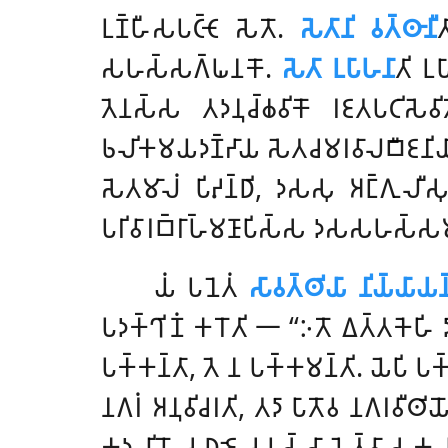
𑀉𑀡𑁆𑀳𑀻𑀲𑀧𑀝𑁆𑀝𑁄 𑀲𑁂𑀢𑁄.
𑀲𑁂𑀢𑀸𑀦𑀺 𑀯𑀢𑁆𑀣𑀸𑀦𑀻

𑀲𑀳𑀲𑁆𑀲𑀕𑁆𑀖𑀦𑀓𑁄.
𑀲𑁂𑀢𑀸 𑀉𑀧𑀸𑀳𑀦𑀸
𑀢𑀺 𑀉𑀧
𑀢𑁂𑀦𑀲𑁆𑀲 𑀢𑀤𑀦𑀼𑀘𑁆𑀙𑀯𑀺𑀓𑁄 𑀭𑀚𑀢𑀧𑀝𑀺𑀲𑁂𑀯
𑀨𑀮𑀺𑀓𑀫𑀬𑀤𑀡𑁆𑀟𑀸𑀬 𑀲𑁂𑀢𑀘𑀫𑀭𑀯𑀸𑀮𑀩𑀻𑀚𑀦𑀺𑀬𑀸
𑀲𑁂𑀢𑀫𑀸𑀮𑀁 𑀧𑀺𑀴𑀦𑁆𑀥𑀺, 𑀤𑀲𑀲𑀼 𑀅𑀗𑁆𑀕𑀼𑀮𑀻𑀲𑀼 
𑀧𑀭𑀺𑀯𑀸𑀭𑀩𑁆𑀭𑀸𑀳𑁆𑀫𑀡𑀸𑀧𑀺𑀲𑁆𑀲 𑀤𑀲𑀲𑀳𑀲𑁆𑀲𑀫𑀢
𑀬𑀁 𑀧𑀦𑁂𑀢𑀁
𑀲𑀸𑀯𑀢𑁆𑀣𑀺𑀬𑀸 𑀦𑀺𑀬𑁆𑀬𑀸𑀬𑀦
𑀧𑀤𑀓𑁆𑀔𑀺𑀡𑀁 𑀓𑀭𑁄𑀢𑀺 𑁋 ‘‘𑀇𑀢𑁄 𑀏𑀢𑁆𑀢𑀓𑁂𑀳𑀺 𑀤𑀺
𑀧𑀓𑁆𑀓𑀦𑁆𑀢𑀸, 𑀢𑁂 𑀦 𑀧𑀓𑁆𑀓𑀫𑀦𑁆𑀢𑀺. 𑀬𑁂𑀧𑀺 𑀧𑀓𑁆𑀓
𑀦𑀕𑀭𑀁 𑀅𑀦𑀼𑀯𑀺𑀘𑀭𑀢𑀺, 𑀢𑀤𑀸
𑀧𑀸𑀢𑁄𑀯 𑀦𑀕𑀭𑀯𑀻𑀣𑀺𑀬𑁄 
𑀓𑀤𑀮𑀺𑀬𑁄 𑀘 𑀥𑀚𑁂 𑀘 𑀉𑀲𑁆𑀲𑀸𑀧𑁂𑀢𑁆𑀯𑀸 𑀲𑀓𑀮𑀦𑀕