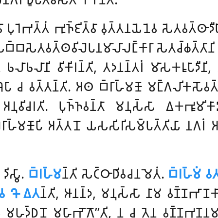
𑀸 𑀧𑀼𑀭𑁂𑀪𑀢𑁆𑀢𑀁 𑀪𑀼𑀜𑁆𑀚𑀺𑀢𑁆𑀯𑀸 𑀯𑀼𑀢𑁆𑀢𑀦𑀬𑁂𑀦𑁂𑀯 𑀲𑁂𑀢𑀯𑀢𑁆𑀣𑀸𑀤𑀻
𑀩𑁆𑀩𑀲𑁂𑀢𑀯𑀢𑁆𑀣𑀯𑀺𑀮𑁂𑀧𑀦𑀫𑀸𑀮𑀸𑀮𑀗𑁆𑀓𑀸𑀭𑀸 𑀲𑁂𑀢𑀘𑁆𑀙𑀢𑁆𑀢𑀸𑀦𑀺 
 𑀨𑀮𑀸𑀨𑀮𑀸𑀦𑀺 𑀯𑀺𑀓𑀺𑀭𑀦𑁆𑀢𑀺, 𑀢𑀤𑀦𑀦𑁆𑀢𑀭𑀁 𑀫𑀸𑀲𑀓𑀭𑀽𑀧𑀸𑀤𑀻𑀦𑀺,
𑀔𑁂𑀧𑀸 𑀘 𑀯𑀢𑁆𑀢𑀦𑁆𑀢𑀺. 𑀅𑀣 𑀩𑁆𑀭𑀸𑀳𑁆𑀫𑀡𑁄 𑀫𑀗𑁆𑀕𑀮𑀺𑀓𑀲𑁄𑀯𑀢𑁆
𑀦𑀼𑀯𑀺𑀘𑀭𑀢𑀺. 𑀧𑀼𑀜𑁆𑀜𑀯𑀦𑁆𑀢𑀸 𑀫𑀦𑀼𑀲𑁆𑀲𑀸 𑀏𑀓𑀪𑀽𑀫𑀺𑀓𑀸
 𑀩𑁆𑀭𑀸𑀳𑁆𑀫𑀡𑁄𑀧𑀺 𑀅𑀢𑁆𑀢𑀦𑁄 𑀬𑀲𑀲𑀺𑀭𑀺𑀲𑀫𑁆𑀧𑀢𑁆𑀢𑀺𑀬𑀸 𑀦𑀕𑀭𑀁 𑀅𑀚
𑀺𑀲𑁆𑀯𑀸.
𑀩𑁆𑀭𑀳𑁆𑀫
𑀦𑁆𑀢𑀺 𑀲𑁂𑀝𑁆𑀞𑀸𑀥𑀺𑀯𑀘𑀦𑀫𑁂𑀢𑀁.
𑀩𑁆𑀭𑀳𑁆𑀫𑀁 𑀯
𑀯 𑀔𑁄 𑀏𑀢
𑀦𑁆𑀢𑀺, 𑀆𑀦𑀦𑁆𑀤, 𑀫𑀦𑀼𑀲𑁆𑀲𑀸 𑀦𑀸𑀫 𑀯𑀡𑁆𑀡𑀪𑀸𑀡𑀓𑀸𑀦𑀁 
𑀬𑁄 𑀫𑀳𑀤𑁆𑀥𑀦𑁄 𑀫𑀳𑀸𑀪𑁄𑀕𑁄’’𑀢𑀺, 𑀦 𑀘 𑀢𑁂𑀦 𑀯𑀡𑁆𑀡𑀪𑀡𑀦𑀫𑀢𑁆