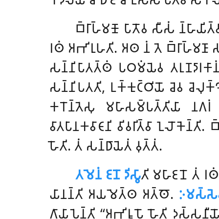
𑀩𑁆𑀭𑀸𑀳𑁆𑀫𑀡𑁄 𑀧𑀸𑀢𑁄𑀯 𑀲𑀻𑀲𑀁 𑀦𑁆𑀳𑀸𑀬𑀺𑀢𑁆
𑀭𑀣𑀁 𑀅𑀪𑀺𑀭𑀼𑀳𑀢𑀺. 𑀅𑀣 𑀦𑀁 𑀢𑁂 𑀩𑁆𑀭𑀸𑀳𑁆𑀫𑀡𑀸 𑀲
𑀲𑀦𑁆𑀦𑀺𑀧𑀸𑀢𑀢𑁆𑀣𑀁 𑀧𑀞𑀫𑀁𑀬𑁂𑀯 𑀢𑀭𑀼𑀡𑀤𑀸𑀭𑀓𑀸𑀦𑀁
𑀲𑀦𑁆𑀦𑀺𑀧𑀢𑀢𑀺, 𑀉𑀓𑁆𑀓𑀼𑀝𑁆𑀞𑀺𑀬𑁄 𑀘𑁂𑀯 𑀘𑁂𑀮𑀼𑀓
𑀓𑀭𑁄𑀦𑁆𑀢𑁂𑀲𑀼 𑀫𑀳𑀸𑀲𑀫𑁆𑀧𑀢𑁆𑀢𑀺𑀬𑀸 𑀦𑀕𑀭𑀁 
𑀯𑀸𑀢𑀧𑀸𑀦𑀓𑀯𑀸𑀝𑀸𑀦𑀺 𑀯𑀺𑀯𑀭𑀺𑀢𑁆𑀯𑀸 𑀑𑀮𑁄𑀓𑁂𑀦𑁆𑀢𑀺.
𑀳𑁄𑀢𑀺. 𑀢𑀁 𑀲𑀦𑁆𑀥𑀸𑀬𑁂𑀢𑀁 𑀯𑀼𑀢𑁆𑀢𑀁.
𑀢𑀫𑁂𑀦𑀁 𑀚𑀦𑁄 𑀤𑀺𑀲𑁆𑀯𑀸
𑀢𑀺 𑀫𑀳𑀸𑀚𑀦𑁄 𑀢𑀁 𑀭𑀣𑀁 
𑀬𑀸𑀦𑀦𑁆𑀢𑀺 𑀅𑀬𑀫𑁂𑀢𑁆𑀣 𑀅𑀢𑁆𑀣𑁄.
𑀇𑀫𑀲𑁆𑀲𑁂
𑀕𑀸𑀬𑀸𑀧𑁂𑀦𑁆𑀢𑀺 ‘‘𑀅𑀪𑀺𑀭𑀽𑀧𑁄 𑀳𑁄𑀢𑀺 𑀤𑀲𑁆𑀲𑀦