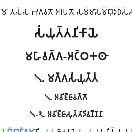
𑀫𑁄 𑀢𑀲𑁆𑀲 𑀪𑀕𑀯𑀢𑁄 𑀅𑀭𑀳𑀢𑁄 𑀲𑀫𑁆𑀫𑀸𑀲𑀫𑁆𑀩𑀼𑀤𑁆𑀥𑀲𑁆
𑀲𑀁𑀬𑀼𑀢𑁆𑀢𑀦𑀺𑀓𑀸𑀬𑁂
𑀫𑀳𑀸𑀯𑀕𑁆𑀕-𑀅𑀝𑁆𑀞𑀓𑀣𑀸
𑁧. 𑀫𑀕𑁆𑀕𑀲𑀁𑀬𑀼𑀢𑁆𑀢𑀁
𑁧. 𑀅𑀯𑀺𑀚𑁆𑀚𑀸𑀯𑀕𑁆𑀕𑁄
𑁧-𑁨. 𑀅𑀯𑀺𑀚𑁆𑀚𑀸𑀲𑀼𑀢𑁆𑀢𑀸𑀤𑀺𑀯𑀡𑁆𑀡𑀦𑀸

𑀧𑀼𑀩𑁆𑀩𑀗𑁆𑀕𑀫𑀸
𑀢𑀺 𑀲𑀳𑀚𑀸𑀢𑀯𑀲𑁂𑀦 𑀘 𑀉𑀧𑀦𑀺𑀲𑁆𑀲𑀬𑀯𑀲𑁂𑀦 