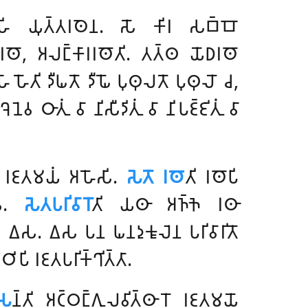
𑀺 𑀬𑀼𑀢𑁆𑀢𑀭𑀣𑁂𑀦. 𑀲𑁄 𑀓𑀺𑀭 𑀲𑀩𑁆𑀩𑁄
𑀭𑀣𑁄, 𑀅𑀮𑀗𑁆𑀓𑀸𑀭𑀭𑀣𑁄𑀢𑀺. 𑀢𑀢𑁆𑀣 𑀬𑁄𑀥𑀭𑀣𑁄
𑁄𑀢𑀺 𑀤𑀻𑀖𑀢𑁄 𑀤𑀻𑀖𑁄 𑀧𑀼𑀣𑀼𑀮𑀢𑁄 𑀧𑀼𑀣𑀼𑀮𑁄 𑀘,
𑀸𑀢𑀼𑀁 𑀯𑀸 𑀦𑀺𑀲𑀻𑀤𑀺𑀢𑀼𑀁 𑀯𑀸 𑀦𑀺𑀧𑀚𑁆𑀚𑀺𑀢𑀼𑀁 𑀯𑀸
𑀁 𑀭𑀚𑀢𑀫𑀬𑀁 𑀅𑀳𑁄𑀲𑀺.
𑀲𑁂𑀢𑁄 𑀭𑀣𑁄
𑀢𑀺 𑀭𑀣𑁄𑀧𑀺
𑁄𑀯.
𑀲𑁂𑀢𑀧𑀭𑀺𑀯𑀸𑀭𑁄
𑀢𑀺 𑀬𑀣𑀸 𑀅𑀜𑁆𑀜𑁂 𑀭𑀣𑀸
 𑀏𑀯𑀁 𑀏𑀲. 𑀏𑀲 𑀧𑀦 𑀖𑀦𑀤𑀼𑀓𑀽𑀮𑁂𑀦 𑀧𑀭𑀺𑀯𑀸𑀭𑀺𑀢𑁄
𑀞𑀺𑀧𑀺 𑀭𑀚𑀢𑀧𑀭𑀺𑀓𑁆𑀔𑀺𑀢𑁆𑀢𑀸.
𑀲
𑀦𑁆𑀢𑀺 𑀅𑀝𑁆𑀞𑀗𑁆𑀕𑀼𑀮𑀯𑀺𑀢𑁆𑀣𑀸𑀭𑁄 𑀭𑀚𑀢𑀫𑀬𑁄