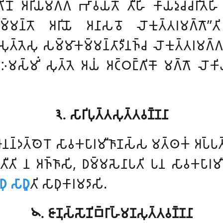
 𑀅𑀭𑀺𑀬𑀫𑀕𑁆𑀕𑀁 𑀪𑀸𑀯𑀬𑀢𑁄 𑀢𑀻𑀳𑀺 𑀓𑀸𑀬𑀤𑀼𑀘𑁆𑀘𑀭𑀺𑀢𑁂𑀳𑀺 𑀆𑀭
𑀫𑁆𑀫𑀦𑁆𑀢𑁄 𑀅𑀭𑀺𑀬𑁄 𑀅𑀦𑀸𑀲𑀯𑁄 𑀮𑁄𑀓𑀼𑀢𑁆𑀢𑀭𑀫𑀕
𑀲𑀼𑀢𑁆𑀢𑁂𑀲𑀼 𑀲𑀫𑁆𑀫𑀸𑀓𑀫𑁆𑀫𑀦𑁆𑀢𑀸𑀤𑀻𑀦𑀜𑁆𑀘 𑀮𑁄𑀓𑀼𑀢𑁆𑀢𑀭𑀫𑀕𑁆
𑀺. 𑀇𑀫𑀲𑁆𑀫𑀺𑀁 𑀲𑀼𑀢𑁆𑀢𑁂 𑀅𑀬𑀁 𑀅𑀝𑁆𑀞𑀗𑁆𑀕𑀺𑀓𑁄 𑀫𑀕𑁆𑀕𑁄 𑀮𑁄𑀓
𑁩. 𑀲𑀸𑀭𑀺𑀧𑀼𑀢𑁆𑀢𑀲𑀼𑀢𑁆𑀢𑀯𑀡𑁆𑀡𑀦𑀸
𑀦𑀦𑁆𑀤𑀢𑁆𑀣𑁂𑀭𑁄 𑀲𑀸𑀯𑀓𑀧𑀸𑀭𑀫𑀻𑀜𑀸𑀡𑀲𑁆𑀲 𑀫𑀢𑁆𑀣𑀓𑀁 𑀅𑀧𑁆𑀧
𑀻𑀢𑀺 𑀦 𑀅𑀜𑁆𑀜𑀸𑀲𑀺, 𑀥𑀫𑁆𑀫𑀲𑁂𑀦𑀸𑀧𑀢𑀺 𑀧𑀦 𑀲𑀸𑀯𑀓𑀧𑀸𑀭𑀫𑀻
𑀼 𑀲𑀸𑀥𑀽
𑀢𑀺 𑀲𑀸𑀥𑀼𑀓𑀸𑀭𑀫𑀤𑀸𑀲𑀺.
𑁪. 𑀚𑀸𑀡𑀼𑀲𑁆𑀲𑁄𑀡𑀺𑀩𑁆𑀭𑀸𑀳𑁆𑀫𑀡𑀲𑀼𑀢𑁆𑀢𑀯𑀡𑁆𑀡𑀦𑀸