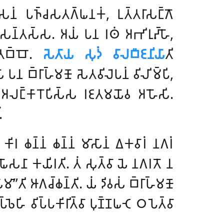
𑀺𑀯𑀸𑀲𑀦𑀁 𑀧𑀜𑁆𑀘𑀲𑀢𑀕𑁆𑀖𑀦𑀓𑀁, 𑀉𑀢𑁆𑀢𑀭𑀸𑀲𑀗𑁆𑀕𑁄
𑀧𑀯𑀺𑀲𑀦𑁆𑀢𑀲𑁆𑀲. 𑀅𑀬𑀁 𑀧𑀦 𑀭𑀣𑀁 𑀅𑀪𑀺𑀭𑀼𑀴𑁆𑀳𑁄,
𑀺𑀢𑀩𑁆𑀩𑁄.
𑀲𑁂𑀢𑀸𑀬 𑀲𑀼𑀤𑀁 𑀯𑀸𑀮𑀩𑀻𑀚𑀦𑀺𑀬𑀸
𑀢𑀺
 𑀩𑁆𑀭𑀸𑀳𑁆𑀫𑀡𑁄 𑀲𑁂𑀢𑀯𑀺𑀮𑁂𑀧𑀦𑀁 𑀯𑀺𑀮𑀺𑀫𑁆𑀧𑀺,
𑀤𑀺 𑀅𑀮𑀗𑁆𑀓𑀸𑀭𑁄𑀧𑀺𑀲𑁆𑀲 𑀭𑀚𑀢𑀫𑀬𑁄𑀯 𑀅𑀳𑁄𑀲𑀺
.
.
 𑀓𑀺𑀭 𑀙𑀦𑁆𑀦𑀁 𑀙𑀦𑁆𑀦𑀁
𑀫𑀸𑀲𑀸𑀦𑀁 𑀏𑀓𑀯𑀸𑀭𑀁 𑀦𑀕𑀭𑀁
 𑀖𑁄𑀲𑀦𑀸 𑀓𑀬𑀺𑀭𑀢𑀺. 𑀢𑀁 𑀲𑀼𑀢𑁆𑀯𑀸 𑀬𑁂 𑀦𑀕𑀭𑀢𑁄 𑀦
𑀫𑀸’’𑀢𑀺 𑀆𑀕𑀘𑁆𑀙𑀦𑁆𑀢𑀺. 𑀬𑀁 𑀤𑀺𑀯𑀲𑀁 𑀩𑁆𑀭𑀸𑀳𑁆𑀫𑀡𑁄
𑀨𑁂𑀳𑀺 𑀯𑀺𑀧𑁆𑀧𑀓𑀺𑀭𑀺𑀢𑁆𑀯𑀸 𑀧𑀼𑀡𑁆𑀡𑀖𑀝𑁂 𑀞𑀧𑁂𑀢𑁆𑀯𑀸