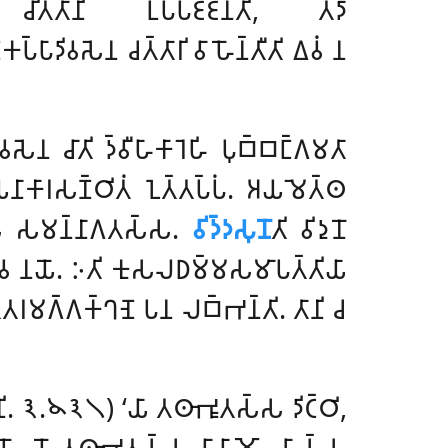
𑀢𑀸𑀦𑀺 𑀉𑀧𑁆𑀧𑀚𑁆𑀚𑀦𑁆𑀢𑀺
, 𑀢𑀤𑀸
𑀧𑁆𑀧𑀸𑀤𑀺𑀯𑀲𑁂𑀦 𑀘𑀢𑁆𑀢𑀸𑀭𑀺 𑀯𑀸 𑀳𑁄𑀦𑁆𑀢𑀻𑀢𑀺 𑀏𑀯𑀁 𑀦
𑀘𑀸𑀢𑀺 𑀤𑁆𑀯𑀻𑀳𑀸𑀓𑀸𑀭𑁂𑀳𑀺 𑀧𑀼𑀩𑁆𑀩𑀗𑁆𑀕𑀫𑀢𑀸
𑀬𑀦𑀸𑀓𑀸𑀭𑀲𑀡𑁆𑀞𑀺𑀢𑀁 𑀑𑀢𑁆𑀢𑀧𑁆𑀧𑀁. 𑀅𑀬𑀫𑁂𑀢𑁆𑀣
𑀲 𑀲𑀫𑀦𑁆𑀦𑀸𑀕𑀢𑀲𑁆𑀲.
𑀯𑀺𑀤𑁆𑀤𑀲𑀼𑀦𑁄
𑀢𑀺 𑀯𑀺𑀤𑀼𑀦𑁄
𑁂𑀯 𑀦𑀬𑁄. 𑀇𑀢𑀺 𑀓𑀼𑀲𑀮𑀥𑀫𑁆𑀫𑀲𑀫𑀸𑀧𑀢𑁆𑀢𑀺𑀬𑀸
𑀢𑁆𑀢𑀭𑀫𑀕𑁆𑀕𑀓𑁆𑀔𑀡𑁂 𑀧𑀦 𑀮𑀩𑁆𑀪𑀦𑁆𑀢𑀺. 𑀢𑀸𑀦𑀺 𑀘
 𑀦𑀺. 𑁩.𑁪𑁩𑁧) ‘𑀬𑀸 𑀢𑀣𑀸𑀪𑀽𑀢𑀲𑁆𑀲 𑀤𑀺𑀝𑁆𑀞𑀺,
𑀧𑁄. 𑀬𑁄 𑀢𑀣𑀸𑀪𑀽𑀢𑀲𑁆𑀲 𑀯𑀸𑀬𑀸𑀫𑁄, 𑀲𑁆𑀯𑀸𑀲𑁆𑀲