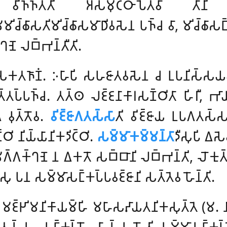
𑀢𑀺𑀁 𑀅𑀲𑀫𑀼𑀝𑁆𑀞𑀸𑀧𑁂𑀢𑁆𑀯𑀸 𑀢𑀸𑀦𑀺 𑀘𑀺𑀢𑁆
𑀸𑀫𑀫𑀺𑀘𑁆𑀙𑀸𑀲𑀢𑀺𑀫𑀺𑀘𑁆𑀙𑀸𑀲𑀫𑀸𑀥𑀺𑀯𑀲𑁂𑀦 𑀧𑀜𑁆𑀘 𑀯𑀸, 𑀫𑀺𑀘𑁆𑀙𑀸𑀲𑀗𑁆
𑀔𑀡𑁂 𑀮𑀩𑁆𑀪𑀦𑁆𑀢𑀻𑀢𑀺.
𑀓𑀢𑀜𑀸𑀡𑀁. 𑀇𑀳𑀸𑀧𑀺 𑀲𑀳𑀚𑀸𑀢𑀯𑀲𑁂𑀦 𑀘 𑀉𑀧𑀦𑀺𑀲𑁆𑀲𑀬𑀯𑀲𑁂𑀦 
𑀢𑁆𑀢𑀧𑁆𑀧𑀜𑁆𑀘. 𑀢𑀢𑁆𑀣 𑀮𑀚𑁆𑀚𑀦𑀸𑀓𑀸𑀭𑀲𑀡𑁆𑀞𑀺𑀢𑀸 𑀳𑀺𑀭𑀻, 𑀪𑀸
𑁂 𑀯𑀼𑀢𑁆𑀢𑁄𑀯.
𑀯𑀺𑀚𑁆𑀚𑀸𑀕𑀢𑀲𑁆𑀲𑀸
𑀢𑀺 𑀯𑀺𑀚𑁆𑀚𑀸𑀬 𑀉𑀧𑀕𑀢𑀲
𑁆𑀞𑀺 𑀦𑀺𑀬𑁆𑀬𑀸𑀦𑀺𑀓𑀤𑀺𑀝𑁆𑀞𑀺.
𑀲𑀫𑁆𑀫𑀸𑀓𑀫𑁆𑀫𑀦𑁆𑀢𑀸
𑀤𑀻𑀲𑀼𑀧𑀺 𑀏
𑀺𑀬𑀫𑀕𑁆𑀕𑀓𑁆𑀔𑀡𑁂 𑀦 𑀏𑀓𑀢𑁄 𑀲𑀩𑁆𑀩𑀸𑀦𑀺 𑀮𑀩𑁆𑀪𑀦𑁆𑀢𑀺, 𑀮𑁄𑀓𑀼
𑀤𑀻𑀲𑀼 𑀧𑀦 𑀲𑀫𑁆𑀫𑀸𑀲𑀗𑁆𑀓𑀧𑁆𑀧𑀯𑀚𑁆𑀚𑀸𑀦𑀺 𑀲𑀢𑁆𑀢𑁂𑀯 𑀳𑁄𑀦𑁆𑀢𑀺.
 𑀫𑀚𑁆𑀛𑀺𑀫𑀦𑀺𑀓𑀸𑀬𑀫𑁆𑀳𑀺 𑀫𑀳𑀸𑀲𑀴𑀸𑀬𑀢𑀦𑀺𑀓𑀲𑀼𑀢𑁆𑀢𑁂 (𑀫.
𑀢𑀲𑁆𑀲, 𑀲𑀗𑁆𑀓𑀧𑁆𑀧𑁄, 𑀲𑁆𑀯𑀸𑀲𑁆𑀲 𑀳𑁄𑀢𑀺 𑀲𑀫𑁆𑀫𑀸𑀲𑀗𑁆𑀓𑀧