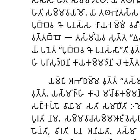
𑀳𑁄𑀢𑀺 𑀲𑀫𑁆𑀫𑀸𑀯𑀸𑀬𑀸𑀫𑁄. 𑀬𑀸 𑀢𑀣𑀸𑀪𑀽𑀢𑀲𑁆𑀲 
𑀧𑀼𑀩𑁆𑀩𑁂𑀯 𑀔𑁄 𑀧𑀦𑀲𑁆𑀲 𑀓𑀸𑀬𑀓𑀫𑁆𑀫𑀁 𑀯𑀘𑀻𑀓𑀫𑁆
𑀯𑀢𑁆𑀢𑀩𑁆𑀩𑁄 𑁋 𑀢𑀲𑁆𑀫𑀺𑀁𑀬𑁂𑀯 𑀲𑀼𑀢𑁆𑀢𑁂 ‘‘𑀏𑀯𑀫
𑀬𑀁 𑀧𑀦𑁂𑀢𑀁 ‘‘𑀧𑀼𑀩𑁆𑀩𑁂𑀯 𑀔𑁄 𑀧𑀦𑀲𑁆𑀲𑀸’’𑀢𑀺 𑀯
𑀳𑀺 𑀧𑀭𑀺𑀲𑀼𑀤𑁆𑀥𑀸𑀦𑀺 𑀓𑀸𑀬𑀓𑀫𑁆𑀫𑀸𑀤𑀻𑀦𑀺 𑀮𑁄𑀓𑀼𑀢𑁆𑀢
𑀬𑀫𑁆𑀧𑀺 𑀅𑀪𑀺𑀥𑀫𑁆𑀫𑁂 𑀯𑀼𑀢𑁆𑀢𑀁 ‘‘𑀢𑀲𑁆
𑀯𑀼𑀢𑁆𑀢𑀁. 𑀬𑀲𑁆𑀫𑀺𑀜𑁆𑀳𑀺 𑀓𑀸𑀮𑁂 𑀫𑀺𑀘𑁆𑀙𑀸𑀓𑀫𑁆𑀫𑀦𑁆
𑀲𑀗𑁆𑀓𑀧𑁆𑀧𑁄 𑀯𑀸𑀬𑀸𑀫𑁄
𑀲𑀢𑀺 𑀲𑀫𑀸𑀥𑀻𑀢𑀺 𑀇𑀫𑁂
𑀧𑀽𑀭𑀢𑀺 𑀦𑀸𑀫. 𑀲𑀫𑁆𑀫𑀸𑀯𑀸𑀘𑀸𑀲𑀫𑁆𑀫𑀸𑀆𑀚𑀻𑀯𑁂𑀲
𑀳𑁄𑀦𑁆𑀢𑀺, 𑀯𑀺𑀭𑀢𑀺 𑀧𑀦 𑀅𑀦𑀺𑀬𑀢𑀸. 𑀢𑀲𑁆𑀫𑀸 ‘‘