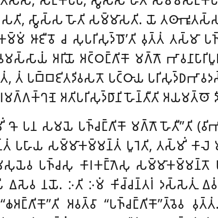
𑀲𑀢𑀺, 𑀲𑁆𑀯𑀸𑀲𑁆𑀲 𑀳𑁄𑀢𑀺
𑀲𑀫𑁆𑀫𑀸𑀲𑀢𑀺. 𑀬𑁄 𑀢𑀣𑀸𑀪𑀽𑀢𑀲𑁆𑀲 
𑀁 𑀆𑀚𑀻𑀯𑁄 𑀘 𑀲𑀼𑀧𑀭𑀺𑀲𑀼𑀤𑁆𑀥𑁄’𑀢𑀺 𑀯𑀼𑀢𑁆𑀢𑀁 𑀢𑀲𑁆𑀫𑀸 𑀧𑀜𑁆𑀘
𑀲𑁆𑀲𑀸𑀬𑀁 𑀅𑀭𑀺𑀬𑁄 𑀅𑀝𑁆𑀞𑀗𑁆𑀕𑀺𑀓𑁄 𑀫𑀕𑁆𑀕𑁄 𑀪𑀸𑀯𑀦𑀸𑀧𑀸𑀭𑀺𑀧𑀽
𑀼𑀢𑁆𑀢𑀁, 𑀢𑀁 𑀧𑀩𑁆𑀩𑀚𑀺𑀢𑀤𑀺𑀯𑀲𑀢𑁄 𑀧𑀝𑁆𑀞𑀸𑀬 𑀧𑀭𑀺𑀲𑀼𑀤𑁆𑀥𑀪𑀸
𑀭𑀫𑀕𑁆𑀕𑀓𑁆𑀔𑀡𑁂 𑀅𑀢𑀺𑀧𑀭𑀺𑀲𑀼𑀤𑁆𑀥𑀸𑀦𑀺 𑀳𑁄𑀦𑁆𑀢𑀻𑀢𑀺 𑀅𑀬𑀫𑀢𑁆𑀣𑁄 𑀤𑀻
𑀺𑀁 𑀔𑁄 𑀧𑀦 𑀲𑀫𑀬𑁂 𑀧𑀜𑁆𑀘𑀗𑁆𑀕𑀺𑀓𑁄 𑀫𑀕𑁆𑀕𑁄 𑀳𑁄𑀢𑀻’’𑀢𑀺 (𑀯𑀺
𑀢𑀁 𑀧𑀳𑀸𑀬 𑀲𑀫𑁆𑀫𑀸𑀓𑀫𑁆𑀫𑀦𑁆𑀢𑀁 𑀧𑀽𑀭𑁂𑀢𑀺, 𑀢𑀲𑁆𑀫𑀺𑀁 𑀓𑀸𑀮𑁂 𑀫𑀺𑀘𑁆𑀙
𑀲𑀼𑀬𑁂𑀯 𑀧𑀜𑁆𑀘𑀲𑀼 𑀓𑀸𑀭𑀓𑀗𑁆𑀕𑁂𑀲𑀼 𑀲𑀫𑁆𑀫𑀸𑀓𑀫𑁆𑀫𑀦𑁆𑀢𑁄 𑀧
𑀧𑀺 𑀏𑀲𑁂𑀯 𑀦𑀬𑁄. 𑀇𑀢𑀺 𑀇𑀫𑀁 𑀓𑀺𑀘𑁆𑀘𑀦𑁆𑀢𑀭𑀁 𑀤𑀲𑁆𑀲𑁂𑀢𑀼𑀁 𑀏𑀯
𑀅𑀗𑁆𑀕𑀺𑀓𑁄’’𑀢𑀺 𑀅𑀯𑀢𑁆𑀯𑀸 ‘‘𑀧𑀜𑁆𑀘𑀗𑁆𑀕𑀺𑀓𑁄’’𑀢𑁆𑀯𑁂𑀯 𑀯𑀼𑀢