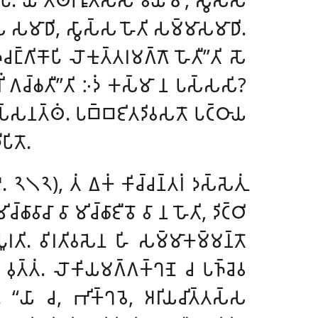
𑀲𑀫𑀸𑀥𑀺, 𑀲𑁆𑀯𑀸𑀲𑁆𑀲 𑀳𑁄𑀢𑀺 𑀲𑀫𑁆𑀫𑀸𑀲𑀫𑀸𑀥𑀺.
𑁆𑀕𑀺𑀓𑁄𑀧𑀺 𑀮𑁄𑀓𑀼𑀢𑁆𑀢𑀭𑀫𑀕𑁆𑀕𑁄 𑀳𑁄𑀢𑀻’’𑀢𑀺 𑀲𑁄
𑀭𑀺𑀁 𑀕𑀘𑁆𑀙𑀢𑀻’’𑀢𑀺 𑀇𑀤𑀁 𑀓𑀲𑁆𑀫𑀸 𑀦 𑀧𑀲𑁆𑀲𑀲𑀺
?
𑀤𑀲𑁆𑀲𑀦𑀢𑁆𑀣𑀁. 𑀧𑀩𑁆𑀩𑀚𑀺𑀢𑀤𑀺𑀯𑀲𑀢𑁄 𑀧𑀝𑁆𑀞𑀸𑀬
𑀧𑀺𑀢𑁄.
. 𑁨𑁧𑁨), 𑀢𑀁 𑀏𑀓𑀁 𑀓𑀺𑀘𑁆𑀘𑀦𑁆𑀢𑀭𑀁 𑀤𑀲𑁆𑀲𑁂𑀢𑀼𑀁
𑀸𑀯𑀸𑀘𑀸 𑀯𑀸 𑀫𑀺𑀘𑁆𑀙𑀸𑀚𑀻𑀯𑁄 𑀯𑀸 𑀦 𑀳𑁄𑀢𑀺, 𑀤𑀺𑀝𑁆𑀞𑀺
𑀭𑀢𑀺. 𑀯𑀺𑀭𑀢𑀺𑀯𑀲𑁂𑀦 𑀳𑀺 𑀲𑀫𑁆𑀫𑀸𑀓𑀫𑁆𑀫𑀦𑁆𑀢𑁄
𑀁 𑀯𑀼𑀢𑁆𑀢𑀁. 𑀮𑁄𑀓𑀺𑀬𑀫𑀕𑁆𑀕𑀓𑁆𑀔𑀡𑁂 𑀘 𑀧𑀜𑁆𑀘𑁂𑀯
𑁆𑀢𑀁. ‘‘𑀬𑀸 𑀘, 𑀪𑀺𑀓𑁆𑀔𑀯𑁂, 𑀅𑀭𑀺𑀬𑀘𑀺𑀢𑁆𑀢𑀲𑁆𑀲