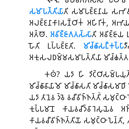
𑀲𑀫𑀸𑀧𑀢𑁆𑀢𑀺𑀬𑀸
𑀢𑀺 𑀲𑀫𑀸𑀧𑀚𑁆𑀚𑀦𑀸𑀬 𑀲𑀪𑀸𑀯𑀧
𑀅𑀮𑀚𑁆𑀚𑀦𑀸𑀓𑀸𑀭𑀲𑀡𑁆𑀞𑀺𑀓𑀁 𑀅𑀳𑀺𑀭𑀺𑀓𑀁, 𑀅𑀪𑀸
𑀅𑀢𑁆𑀣𑁄.
𑀅𑀯𑀺𑀚𑁆𑀚𑀸𑀕𑀢𑀲𑁆𑀲𑀸
𑀢𑀺 𑀅𑀯𑀺𑀚𑁆𑀚
𑀳𑁄𑀢𑀺 𑀉𑀧𑁆𑀧𑀚𑁆𑀚𑀢𑀺.
𑀫𑀺𑀘𑁆𑀙𑀸𑀲𑀗𑁆𑀓𑀧𑁆𑀧𑀸
𑀤
𑀅𑀓𑀼𑀲𑀮𑀥𑀫𑁆𑀫𑀲𑀫𑀸𑀧𑀢𑁆𑀢𑀺𑀬𑀸 𑀫𑀺𑀘𑁆𑀙𑀢𑁆𑀢𑀅𑀗
𑀓𑀣𑀁? 𑀬𑀤𑀸 𑀳𑀺 𑀤𑀺𑀝𑁆𑀞𑀺𑀲𑀫𑁆𑀧𑀬𑀼𑀢𑁆𑀢𑀘
𑀫𑀺𑀘𑁆𑀙𑀸𑀯𑀸𑀬𑀸𑀫𑁄 𑀫𑀺𑀘𑁆𑀙𑀸𑀲𑀢𑀺 𑀫𑀺𑀘𑁆𑀙𑀸𑀲𑀫𑀸𑀥𑀺
𑀬𑀤𑀸 𑀢𑀸𑀦𑁂𑀯 𑀤𑁆𑀯𑁂 𑀯𑀘𑀻𑀯𑀺𑀜𑁆𑀜𑀢𑁆𑀢𑀺𑀁 𑀲𑀫𑀼𑀝𑁆𑀞
𑀓𑀼𑀧𑁆𑀧𑀫𑀸𑀦𑁄 𑀓𑀸𑀬𑀯𑀘𑀻𑀤𑁆𑀯𑀸𑀭𑁂𑀲𑀼𑀬𑁂𑀯 
𑀓𑀸𑀬𑀯𑀘𑀻𑀯𑀺𑀜𑁆𑀜𑀢𑁆𑀢𑀺𑀬𑁄 𑀲𑀫𑀼𑀝𑁆𑀞𑀸𑀧𑁂𑀦𑁆𑀢𑀺,