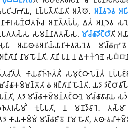
𑀝𑀺𑀮𑀸𑀪𑀸𑀬, 𑀉𑀧𑁆𑀧𑀢𑁆𑀢𑀺𑀬𑀸𑀢𑀺 𑀅𑀢𑁆𑀣𑁄.
𑀅𑀦𑁆𑀯𑀤𑁂𑀯 𑀅𑀳𑀺
𑀦𑀸𑀓𑀸𑀭𑀲𑀡𑁆𑀞𑀺𑀢𑀜𑁆𑀘 𑀅𑀦𑁄𑀢𑁆𑀢𑀧𑁆𑀧𑀁, 𑀏𑀢𑀁 𑀅𑀦𑀼𑀤𑁂𑀯 𑀲
𑀬 𑀉𑀧𑀕𑀢𑀲𑁆𑀲 𑀲𑀫𑀦𑁆𑀦𑀸𑀕𑀢𑀲𑁆𑀲.
𑀫𑀺𑀘𑁆𑀙𑀸𑀤𑀺𑀝𑁆𑀞𑀻
𑀢𑀺 𑀅𑀬𑀸
𑀻𑀲𑀼𑀧𑀺 𑀅𑀬𑀸𑀣𑀸𑀯𑀅𑀦𑀺𑀬𑁆𑀬𑀸𑀦𑀺𑀓𑀯𑀲𑁂𑀦𑁂𑀯
𑀫𑀺𑀘𑁆𑀙𑀸𑀪𑀸
𑁆𑀕𑀸𑀦𑀺 𑀦𑀸𑀫 𑀳𑁄𑀦𑁆𑀢𑀺. 𑀢𑀸𑀦𑀺 𑀧𑀦 𑀦 𑀏𑀓𑀓𑁆𑀔𑀡𑁂 𑀲𑀩𑁆𑀩𑀸𑀦
𑀢𑁆𑀢𑀁 𑀓𑀸𑀬𑀯𑀺𑀜𑁆𑀜𑀢𑁆𑀢𑀺𑀁 𑀲𑀫𑀼𑀝𑁆𑀞𑀸𑀧𑁂𑀦𑁆𑀢𑀁 𑀉𑀧𑁆𑀧𑀚𑁆𑀚𑀢
𑀫𑀺𑀘𑁆𑀙𑀸𑀓𑀫𑁆𑀫𑀦𑁆𑀢𑁄𑀢𑀺 𑀙 𑀅𑀗𑁆𑀕𑀸𑀦𑀺 𑀳𑁄𑀦𑁆𑀢𑀺. 𑀬𑀤𑀸 𑀤𑀺𑀝𑁆𑀞𑀺𑀯𑀺𑀧𑁆
𑀧𑁂𑀦𑁆𑀢𑀺, 𑀢𑀤𑀸 𑀫𑀺𑀘𑁆𑀙𑀸𑀓𑀫𑁆𑀫𑀦𑁆𑀢𑀝𑁆𑀞𑀸𑀦𑁂 𑀫𑀺𑀘𑁆𑀙𑀸𑀯𑀸𑀘𑀸𑀬 𑀲
𑀅𑀜𑁆𑀜𑀢𑀭𑀲𑁆𑀫𑀺𑀁 𑀓𑀼𑀧𑁆𑀧𑀢𑀺, 𑀦 𑀫𑀦𑁄𑀤𑁆𑀯𑀸𑀭𑁂. 𑀢𑀲𑁆𑀫
 𑀢𑀤𑀸 𑀓𑀸𑀬𑀓𑀫𑁆𑀫𑀁 𑀫𑀺𑀘𑁆𑀙𑀸𑀚𑀻𑀯𑁄 𑀦𑀸𑀫 𑀳𑁄𑀢𑀺, 𑀢𑀣𑀸 𑀯𑀘𑀻𑀓𑀫𑁆