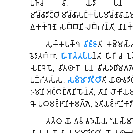
𑀧𑀜𑁆𑀘 𑀯𑀸. 𑀬𑀤𑀸 𑀧𑀦 𑀯𑀺𑀜𑁆𑀜𑀢𑁆
𑀫𑀺𑀘𑁆𑀙𑀸𑀤𑀺𑀝𑁆𑀞𑀺𑀫𑀺𑀘𑁆𑀙𑀸𑀲𑀗𑁆𑀓𑀧𑁆𑀧𑀫𑀺𑀘𑁆𑀙𑀸𑀯𑀸
𑀏𑀓𑀓𑁆𑀔𑀡𑁂 𑀲𑀩𑁆𑀩𑀸𑀦𑀺 𑀮𑀩𑁆𑀪𑀦𑁆𑀢𑀺, 𑀦𑀸𑀦𑀓𑁆
𑀲𑀼𑀓𑁆𑀓𑀧𑀓𑁆𑀔𑁂
𑀯𑀺𑀚𑁆𑀚𑀸
𑀢𑀺 𑀓𑀫𑁆𑀫𑀲𑁆𑀲
𑀯𑁂𑀤𑀺𑀢𑀩𑁆𑀩𑀸.
𑀳𑀺𑀭𑁄𑀢𑁆𑀢𑀧𑁆𑀧
𑀦𑁆𑀢𑀺 𑀳𑀺𑀭𑀻 𑀘 𑀑
𑀲𑀗𑁆𑀔𑁂𑀧𑁄, 𑀯𑀺𑀢𑁆𑀣𑀸𑀭𑁄 𑀧𑀦 𑀯𑀺𑀲𑀼𑀤𑁆𑀥𑀺𑀫𑀕𑁆𑀕
𑀧𑀡𑁆𑀟𑀺𑀢𑀲𑁆𑀲.
𑀲𑀫𑁆𑀫𑀸𑀤𑀺𑀝𑁆𑀞𑀻
𑀢𑀺 𑀬𑀸𑀣𑀸𑀯𑀤𑀺𑀝
𑀇𑀫𑀸𑀦𑀺 𑀅𑀝𑁆𑀞𑀗𑁆𑀕𑀸𑀦𑀺 𑀳𑁄𑀦𑁆𑀢𑀺, 𑀢𑀸𑀦𑀺 𑀮𑁄
𑀔𑁄 𑀧𑀞𑀫𑀚𑁆𑀛𑀸𑀦𑀺𑀓𑀫𑀕𑁆𑀕𑁂, 𑀤𑀼𑀢𑀺𑀬𑀚𑁆𑀛𑀸𑀦𑀺𑀓𑀸
𑀢𑀢𑁆𑀣 𑀬𑁄 𑀏𑀯𑀁 𑀯𑀤𑁂𑀬𑁆𑀬 ‘‘𑀬𑀲𑁆𑀫𑀸
𑀲𑀸𑀲𑁆𑀲 𑀳𑁄𑀢𑀺 𑀲𑀫𑁆𑀫𑀸𑀤𑀺𑀝𑁆𑀞𑀺. 𑀬𑁄 𑀢𑀣𑀸𑀪