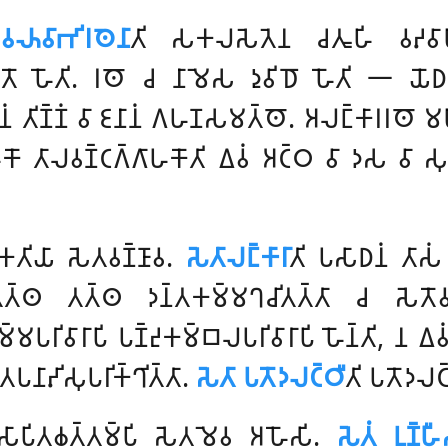
𑀴𑀯𑀸𑀪𑀺𑀭𑀣𑁂𑀦𑀸
𑀢𑀺 𑀲𑀓𑀮𑀲𑁂𑀢𑁂𑀦 𑀘𑀢𑀽𑀳𑀺 𑀯𑀴𑀯𑀸
𑀢𑁆𑀢𑁄 𑀳𑁄𑀢𑀺. 𑀭𑀣𑁄 𑀘 𑀦𑀸𑀫𑁂𑀲 𑀤𑀼𑀯𑀺𑀥𑁄 𑀳𑁄𑀢𑀺 𑁋 𑀬𑁄
 𑀢𑀺𑀡𑁆𑀡𑀁 𑀯𑀸 𑀚𑀦𑀸𑀦𑀁
𑀕𑀳𑀡𑀲𑀫𑀢𑁆𑀣𑁄. 𑀅𑀮𑀗𑁆𑀓𑀸𑀭𑀭𑀣𑁄 𑀫𑀳𑀸 
 𑀢𑀸𑀮𑀯𑀡𑁆𑀝𑀕𑁆𑀕𑀸𑀳𑀓𑁄𑀢𑀺 𑀏𑀯𑀁 𑀅𑀝𑁆𑀞 𑀯𑀸 𑀤𑀲 𑀯𑀸 𑀲𑀼𑀔𑁂𑀦𑁂𑀯 𑀞
𑀓𑀢𑀺𑀬𑀸 𑀲𑁂𑀢𑀯𑀡𑁆𑀡𑀸𑀯.
𑀲𑁂𑀢𑀸𑀮𑀗𑁆𑀓𑀸𑀭𑀸
𑀢𑀺 𑀧𑀲𑀸𑀥𑀦𑀁 𑀢𑀸
𑁆𑀢𑀸 𑀢𑀢𑁆𑀣 𑀢𑀢𑁆𑀣 𑀤𑀦𑁆𑀢𑀓𑀫𑁆𑀫𑀔𑀘𑀺𑀢𑀢𑁆𑀢𑀸 𑀘 𑀲𑁂
𑀫𑁆𑀫𑀧𑀭𑀺𑀯𑀸𑀭𑀸𑀧𑀺 𑀧𑀡𑁆𑀟𑀼𑀓𑀫𑁆𑀩𑀮𑀧𑀭𑀺𑀯𑀸𑀭𑀸𑀧𑀺 𑀳𑁄𑀦𑁆𑀢𑀺, 
𑀢𑀧𑀦𑀸𑀴𑀺𑀲𑀼𑀧𑀭𑀺𑀓𑁆𑀔𑀺𑀢𑁆𑀢𑀸.
𑀲𑁂𑀢𑀸 𑀧𑀢𑁄𑀤𑀮𑀝𑁆𑀞𑀻
𑀢𑀺 𑀧𑀢𑁄𑀤𑀮𑀝𑁆
𑁆𑀲𑀸𑀧𑀺𑀢𑀙𑀢𑁆𑀢𑀫𑁆𑀧𑀺 𑀲𑁂𑀢𑀫𑁂𑀯 𑀅𑀳𑁄𑀲𑀺.
𑀲𑁂𑀢𑀁 𑀉𑀡𑁆𑀳