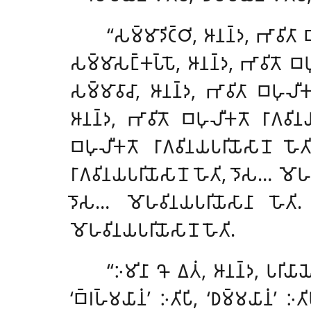
‘‘𑀲𑀫𑁆𑀫𑀸𑀤𑀺𑀝𑁆𑀞𑀺, 𑀆𑀦𑀦𑁆𑀤, 𑀪𑀸𑀯𑀺𑀢𑀸 
𑀲𑀫𑁆𑀫𑀸𑀲𑀗𑁆𑀓𑀧𑁆𑀧𑁄, 𑀆𑀦𑀦𑁆𑀤, 𑀪𑀸𑀯𑀺𑀢𑁄 𑀩𑀳𑀼
𑀲𑀫𑁆𑀫𑀸𑀯𑀸𑀘𑀸, 𑀆𑀦𑀦𑁆𑀤, 𑀪𑀸𑀯𑀺𑀢𑀸 𑀩𑀳𑀼𑀮𑀻𑀓
𑀆𑀦𑀦𑁆𑀤, 𑀪𑀸𑀯𑀺𑀢𑁄 𑀩𑀳𑀼𑀮𑀻𑀓𑀢𑁄 𑀭𑀸𑀕𑀯𑀺𑀦
𑀩𑀳𑀼𑀮𑀻𑀓𑀢𑁄 𑀭𑀸𑀕𑀯𑀺𑀦𑀬𑀧𑀭𑀺𑀬𑁄𑀲𑀸𑀦𑁄 𑀳𑁄
𑀭𑀸𑀕𑀯𑀺𑀦𑀬𑀧𑀭𑀺𑀬𑁄𑀲𑀸𑀦𑁄
𑀳𑁄𑀢𑀺, 𑀤𑁄𑀲… 𑀫𑁄𑀳𑀯𑀺
𑀤𑁄𑀲… 𑀫𑁄𑀳𑀯𑀺𑀦𑀬𑀧𑀭𑀺𑀬𑁄𑀲𑀸𑀦𑀸 𑀳𑁄𑀢𑀺.
𑀫𑁄𑀳𑀯𑀺𑀦𑀬𑀧𑀭𑀺𑀬𑁄𑀲𑀸𑀦𑁄 𑀳𑁄𑀢𑀺.
‘‘𑀇𑀫𑀺𑀦𑀸 𑀔𑁄 𑀏𑀢𑀁, 𑀆𑀦𑀦𑁆𑀤, 𑀧𑀭𑀺𑀬
‘𑀩𑁆𑀭𑀳𑁆𑀫𑀬𑀸𑀦𑀁’ 𑀇𑀢𑀺𑀧𑀺, ‘𑀥𑀫𑁆𑀫𑀬𑀸𑀦𑀁’ 𑀇𑀢