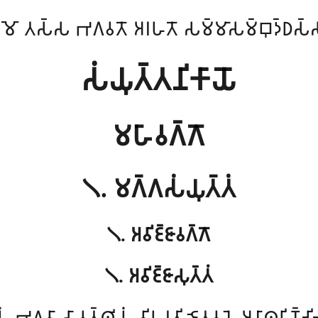
𑀫𑁄 𑀢𑀲𑁆𑀲 𑀪𑀕𑀯𑀢𑁄 𑀅𑀭𑀳𑀢𑁄 𑀲𑀫𑁆𑀫𑀸𑀲𑀫𑁆𑀩𑀼𑀤𑁆𑀥𑀲𑁆
𑀲𑀁𑀬𑀼𑀢𑁆𑀢𑀦𑀺𑀓𑀸𑀬𑁄
𑀫𑀳𑀸𑀯𑀕𑁆𑀕𑁄
𑁧. 𑀫𑀕𑁆𑀕𑀲𑀁𑀬𑀼𑀢𑁆𑀢𑀁
𑁧. 𑀅𑀯𑀺𑀚𑁆𑀚𑀸𑀯𑀕𑁆𑀕𑁄
𑁧. 𑀅𑀯𑀺𑀚𑁆𑀚𑀸𑀲𑀼𑀢𑁆𑀢𑀁
𑀕𑀯𑀸 𑀲𑀸𑀯𑀢𑁆𑀣𑀺𑀬𑀁 𑀯𑀺𑀳𑀭𑀢𑀺 𑀚𑁂𑀢𑀯𑀦𑁂 𑀅𑀦𑀸𑀣𑀧𑀺𑀡𑁆𑀟𑀺