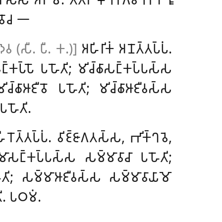
𑀯𑁄𑀘 𑁋
𑀤𑁂𑀯 (𑀲𑀻. 𑀧𑀻. 𑀓.)]
𑀅𑀳𑀺𑀭𑀺𑀓𑀁 𑀅𑀦𑁄𑀢𑁆𑀢𑀧𑁆𑀧𑀁
.
𑀲𑀗𑁆𑀓𑀧𑁆𑀧𑁄 𑀧𑀳𑁄𑀢𑀺; 𑀫𑀺𑀘𑁆𑀙𑀸𑀲𑀗𑁆𑀓𑀧𑁆𑀧𑀲𑁆𑀲
𑀺𑀘𑁆𑀙𑀸𑀆𑀚𑀻𑀯𑁄 𑀧𑀳𑁄𑀢𑀺; 𑀫𑀺𑀘𑁆𑀙𑀸𑀆𑀚𑀻𑀯𑀲𑁆𑀲
 𑀧𑀳𑁄𑀢𑀺.
𑀭𑁄𑀢𑁆𑀢𑀧𑁆𑀧𑀁. 𑀯𑀺𑀚𑁆𑀚𑀸𑀕𑀢𑀲𑁆𑀲, 𑀪𑀺𑀓𑁆𑀔𑀯𑁂
,
𑀸𑀲𑀗𑁆𑀓𑀧𑁆𑀧𑀲𑁆𑀲 𑀲𑀫𑁆𑀫𑀸𑀯𑀸𑀘𑀸 𑀧𑀳𑁄𑀢𑀺;
𑀢𑀺; 𑀲𑀫𑁆𑀫𑀸𑀆𑀚𑀻𑀯𑀲𑁆𑀲 𑀲𑀫𑁆𑀫𑀸𑀯𑀸𑀬𑀸𑀫𑁄
𑀺. 𑀧𑀞𑀫𑀁.