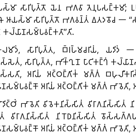
𑁆𑀫𑀸 𑀲𑀸𑀭𑀺𑀧𑀼𑀢𑁆𑀢𑁄 𑀬𑁂𑀦 𑀪𑀕𑀯𑀸 𑀢𑁂𑀦𑀼𑀧𑀲𑀗𑁆𑀓𑀫𑀺; 𑀉𑀧
 𑀔𑁄 𑀆𑀬𑀲𑁆𑀫𑀸 𑀲𑀸𑀭𑀺𑀧𑀼𑀢𑁆𑀢𑁄 𑀪𑀕𑀯𑀦𑁆𑀢𑀁 𑀏𑀢𑀤𑀯𑁄𑀘 𑁋 ‘‘𑀲
𑀓𑀮𑁆𑀬𑀸𑀡𑀲𑀫𑁆𑀧𑀯𑀗𑁆𑀓𑀢𑀸’’𑀢𑀺.
𑀮𑀫𑀺𑀤𑀁, 𑀲𑀸𑀭𑀺𑀧𑀼𑀢𑁆𑀢, 𑀩𑁆𑀭𑀳𑁆𑀫𑀘𑀭𑀺𑀬𑀁, 𑀬𑀤𑀺𑀤𑀁 
𑀲𑁆𑀲𑁂𑀢𑀁, 𑀲𑀸𑀭𑀺𑀧𑀼𑀢𑁆𑀢, 𑀪𑀺𑀓𑁆𑀔𑀼𑀦𑁄 𑀧𑀸𑀝𑀺𑀓𑀗𑁆𑀔𑀁 𑀓𑀮
𑀲𑁆𑀲𑀢𑀺, 𑀅𑀭𑀺𑀬𑀁 𑀅𑀝𑁆𑀞𑀗𑁆𑀕𑀺𑀓𑀁 𑀫𑀕𑁆𑀕𑀁
𑀩𑀳𑀼𑀮𑀻𑀓𑀭𑀺
𑀲𑀫𑁆𑀧𑀯𑀗𑁆𑀓𑁄 𑀅𑀭𑀺𑀬𑀁 𑀅𑀝𑁆𑀞𑀗𑁆𑀕𑀺𑀓𑀁 𑀫𑀕𑁆𑀕𑀁 𑀪𑀸𑀯𑁂𑀢𑀺, 𑀅
𑀺𑀝𑁆𑀞𑀺𑀁 𑀪𑀸𑀯𑁂𑀢𑀺 𑀯𑀺𑀯𑁂𑀓𑀦𑀺𑀲𑁆𑀲𑀺𑀢𑀁 𑀯𑀺𑀭𑀸𑀕𑀦𑀺𑀲𑁆𑀲𑀺𑀢𑀁 
𑀢𑀁 𑀯𑀺𑀭𑀸𑀕𑀦𑀺𑀲𑁆𑀲𑀺𑀢𑀁 𑀦𑀺𑀭𑁄𑀥𑀦𑀺𑀲𑁆𑀲𑀺𑀢𑀁
𑀯𑁄𑀲𑁆𑀲𑀕𑁆𑀕𑀧
𑀫𑁆𑀧𑀯𑀗𑁆𑀓𑁄 𑀅𑀭𑀺𑀬𑀁 𑀅𑀝𑁆𑀞𑀗𑁆𑀕𑀺𑀓𑀁 𑀫𑀕𑁆𑀕𑀁 𑀪𑀸𑀯𑁂𑀢𑀺, 𑀅𑀭