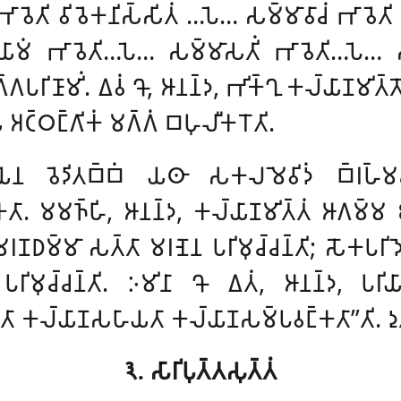
𑀸𑀯𑁂𑀢𑀺 𑀯𑀺𑀯𑁂𑀓𑀦𑀺𑀲𑁆𑀲𑀺𑀢𑀁
…𑀧𑁂… 𑀲𑀫𑁆𑀫𑀸𑀯𑀸𑀘𑀁 𑀪𑀸𑀯𑁂𑀢𑀺
𑀸𑀫𑀁 𑀪𑀸𑀯𑁂𑀢𑀺…𑀧𑁂… 𑀲𑀫𑁆𑀫𑀸𑀲𑀢𑀺𑀁 𑀪𑀸𑀯𑁂𑀢𑀺…𑀧𑁂… 𑀲𑀫𑁆
𑀲𑀕𑁆𑀕𑀧𑀭𑀺𑀡𑀸𑀫𑀺𑀁. 𑀏𑀯𑀁 𑀔𑁄, 𑀆𑀦𑀦𑁆𑀤, 𑀪𑀺𑀓𑁆𑀔𑀼 𑀓𑀮𑁆𑀬𑀸𑀡𑀫𑀺
𑀁 𑀅𑀝𑁆𑀞𑀗𑁆𑀕𑀺𑀓𑀁 𑀫𑀕𑁆𑀕𑀁 𑀩𑀳𑀼𑀮𑀻𑀓𑀭𑁄𑀢𑀺.
𑁂𑀦 𑀯𑁂𑀤𑀺𑀢𑀩𑁆𑀩𑀁 𑀬𑀣𑀸 𑀲𑀓𑀮𑀫𑁂𑀯𑀺𑀤𑀁 𑀩𑁆𑀭𑀳𑁆𑀫𑀘
. 𑀫𑀫𑀜𑁆𑀳𑀺, 𑀆𑀦𑀦𑁆𑀤, 𑀓𑀮𑁆𑀬𑀸𑀡𑀫𑀺𑀢𑁆𑀢𑀁 𑀆𑀕𑀫𑁆𑀫 𑀚𑀸𑀢𑀺𑀥
; 𑀫𑀭𑀡𑀥𑀫𑁆𑀫𑀸 𑀲𑀢𑁆𑀢𑀸 𑀫𑀭𑀡𑁂𑀦 𑀧𑀭𑀺𑀫𑀼𑀘𑁆𑀘𑀦𑁆𑀢𑀺; 𑀲𑁄𑀓𑀧𑀭𑀺
𑀳𑀺 𑀧𑀭𑀺𑀫𑀼𑀘𑁆𑀘𑀦𑁆𑀢𑀺. 𑀇𑀫𑀺𑀦𑀸 𑀔𑁄 𑀏𑀢𑀁, 𑀆𑀦𑀦𑁆𑀤, 𑀧𑀭
𑀢𑀸 𑀓𑀮𑁆𑀬𑀸𑀡𑀲𑀳𑀸𑀬𑀢𑀸 𑀓𑀮𑁆𑀬𑀸𑀡𑀲𑀫𑁆𑀧𑀯𑀗𑁆𑀓𑀢𑀸’’𑀢𑀺. 𑀤𑀼
𑁩. 𑀲𑀸𑀭𑀺𑀧𑀼𑀢𑁆𑀢𑀲𑀼𑀢𑁆𑀢𑀁