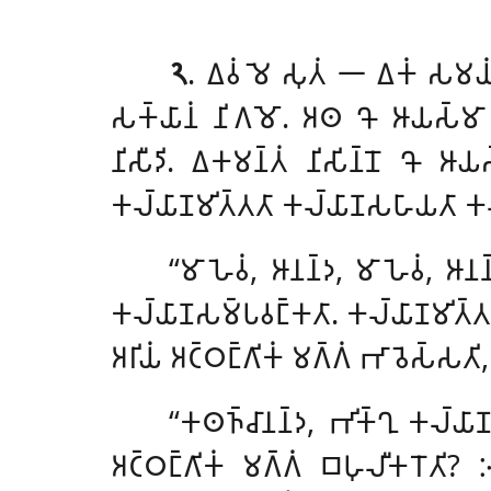
𑁨
. 𑀏𑀯𑀁 𑀫𑁂 𑀲𑀼𑀢𑀁 𑁋 𑀏𑀓𑀁 𑀲𑀫𑀬𑀁
𑀲𑀓𑁆𑀬𑀸𑀦𑀁 𑀦𑀺𑀕𑀫𑁄. 𑀅𑀣 𑀔𑁄 𑀆𑀬𑀲𑁆𑀫𑀸 𑀆𑀦
𑀦𑀺𑀲𑀻𑀤𑀺. 𑀏𑀓𑀫𑀦𑁆𑀢𑀁 𑀦𑀺𑀲𑀺𑀦𑁆𑀦𑁄 𑀔𑁄 𑀆
𑀓𑀮𑁆𑀬𑀸𑀡𑀫𑀺𑀢𑁆𑀢𑀢𑀸 𑀓𑀮𑁆𑀬𑀸𑀡𑀲𑀳𑀸𑀬𑀢𑀸 𑀓𑀮
‘‘𑀫𑀸 𑀳𑁂𑀯𑀁, 𑀆𑀦𑀦𑁆𑀤, 𑀫𑀸 𑀳𑁂𑀯𑀁, 𑀆
𑀓𑀮𑁆𑀬𑀸𑀡𑀲𑀫𑁆𑀧𑀯𑀗𑁆𑀓𑀢𑀸. 𑀓𑀮𑁆𑀬𑀸𑀡𑀫𑀺𑀢𑁆
𑀅𑀭𑀺𑀬𑀁 𑀅𑀝𑁆𑀞𑀗𑁆𑀕𑀺𑀓𑀁 𑀫𑀕𑁆𑀕𑀁 𑀪𑀸𑀯𑁂𑀲𑁆𑀲𑀢𑀺,
‘‘𑀓𑀣𑀜𑁆𑀘𑀸𑀦𑀦𑁆𑀤, 𑀪𑀺𑀓𑁆𑀔𑀼 𑀓𑀮𑁆𑀬𑀸𑀡
𑀅𑀝𑁆𑀞𑀗𑁆𑀕𑀺𑀓𑀁 𑀫𑀕𑁆𑀕𑀁 𑀩𑀳𑀼𑀮𑀻𑀓𑀭𑁄𑀢𑀺? 𑀇𑀥𑀸