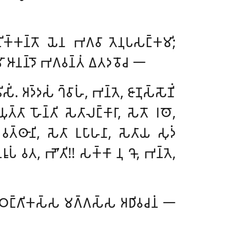
𑀝𑀺𑀓𑁆𑀓𑀦𑁆𑀢𑁄 𑀬𑁂𑀦 𑀪𑀕𑀯𑀸 𑀢𑁂𑀦𑀼𑀧𑀲𑀗𑁆𑀓𑀫𑀺
;
𑁆𑀫𑀸 𑀆𑀦𑀦𑁆𑀤𑁄 𑀪𑀕𑀯𑀦𑁆𑀢𑀁 𑀏𑀢𑀤𑀯𑁄𑀘 𑁋
𑀺𑀁. 𑀅𑀤𑁆𑀤𑀲𑀁 𑀔𑁆𑀯𑀸𑀳𑀁, 𑀪𑀦𑁆𑀢𑁂, 𑀚𑀸𑀡𑀼𑀲𑁆𑀲𑁄𑀡𑀺𑀁
𑁆𑀢𑀸 𑀳𑁄𑀦𑁆𑀢𑀺 𑀲𑁂𑀢𑀸𑀮𑀗𑁆𑀓𑀸𑀭𑀸, 𑀲𑁂𑀢𑁄 𑀭𑀣𑁄,
 𑀯𑀢𑁆𑀣𑀸𑀦𑀺, 𑀲𑁂𑀢𑀸
𑀉𑀧𑀸𑀳𑀦𑀸, 𑀲𑁂𑀢𑀸𑀬 𑀲𑀼𑀤𑀁
𑀭𑀽𑀧𑀁 𑀯𑀢, 𑀪𑁄’𑀢𑀺!! 𑀲𑀓𑁆𑀓𑀸 𑀦𑀼 𑀔𑁄, 𑀪𑀦𑁆𑀢𑁂,
𑁆𑀞𑀗𑁆𑀕𑀺𑀓𑀲𑁆𑀲 𑀫𑀕𑁆𑀕𑀲𑁆𑀲 𑀅𑀥𑀺𑀯𑀘𑀦𑀁 𑁋