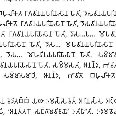
𑀳𑀼𑀮𑀻𑀓𑀢𑀸 𑀭𑀸𑀕𑀯𑀺𑀦𑀬𑀧𑀭𑀺𑀬𑁄𑀲𑀸𑀦𑀸 𑀳𑁄𑀢𑀺, 𑀤𑁄𑀲𑀯𑀺𑀦𑀬𑀧𑀭𑀺𑀬
𑀻𑀓𑀢𑁄 𑀭𑀸𑀕𑀯𑀺𑀦𑀬𑀧𑀭𑀺𑀬𑁄𑀲𑀸𑀦𑁄 𑀳𑁄𑀢𑀺, 𑀤𑁄𑀲𑀯𑀺𑀦𑀬𑀧𑀭𑀺𑀬𑁄
𑀢𑀸 𑀭𑀸𑀕𑀯𑀺𑀦𑀬𑀧𑀭𑀺𑀬𑁄𑀲𑀸𑀦𑀸 𑀳𑁄𑀢𑀺, 𑀤𑁄𑀲…𑀧𑁂… 𑀫𑁄𑀳𑀯𑀺𑀦
𑀧𑀭𑀺𑀬𑁄𑀲𑀸𑀦𑁄 𑀳𑁄𑀢𑀺, 𑀤𑁄𑀲… 𑀫𑁄𑀳𑀯𑀺𑀦𑀬𑀧𑀭𑀺𑀬𑁄𑀲𑀸𑀦𑁄 
𑀢𑀺, 𑀤𑁄𑀲… 𑀫𑁄𑀳𑀯𑀺𑀦𑀬𑀧𑀭𑀺𑀬𑁄𑀲𑀸𑀦𑁄 𑀳𑁄𑀢𑀺
. 𑀲𑀫𑁆𑀫𑀸𑀯
𑀦𑀬𑀧𑀭𑀺𑀬𑁄𑀲𑀸𑀦𑁄 𑀳𑁄𑀢𑀺. 𑀲𑀫𑁆𑀫𑀸𑀲𑀢𑀺, 𑀆𑀦𑀦𑁆𑀤, 𑀪𑀸𑀯𑀺𑀢𑀸 
 𑀲𑀫𑁆𑀫𑀸𑀲𑀫𑀸𑀥𑀺, 𑀆𑀦𑀦𑁆𑀤, 𑀪𑀸𑀯𑀺𑀢𑁄 𑀩𑀳𑀼𑀮𑀻𑀓𑀢𑁄 
𑀸𑀬𑁂𑀦 𑀯𑁂𑀤𑀺𑀢𑀩𑁆𑀩𑀁 𑀬𑀣𑀸 𑀇𑀫𑀲𑁆𑀲𑁂𑀯𑁂𑀢𑀁 𑀅𑀭𑀺𑀬𑀲𑁆𑀲 
𑀺𑀧𑀺, ‘𑀅𑀦𑀼𑀢𑁆𑀢𑀭𑁄 𑀲𑀗𑁆𑀕𑀸𑀫𑀯𑀺𑀚𑀬𑁄’ 𑀇𑀢𑀺𑀧𑀻’’𑀢𑀺. 𑀇𑀤𑀫