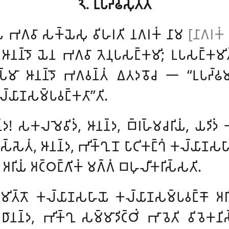
𑁨. 𑀉𑀧𑀟𑁆𑀠𑀲𑀼𑀢𑁆𑀢𑀁
 𑀪𑀕𑀯𑀸 𑀲𑀓𑁆𑀬𑁂𑀲𑀼 𑀯𑀺𑀳𑀭𑀢𑀺 𑀦𑀕𑀭𑀓𑀁 𑀦𑀸𑀫
[𑀦𑀸𑀕𑀭𑀓
𑀦𑁆𑀤𑁄 𑀬𑁂𑀦 𑀪𑀕𑀯𑀸 𑀢𑁂𑀦𑀼𑀧𑀲𑀗𑁆𑀓𑀫𑀺; 𑀉𑀧𑀲𑀗𑁆𑀓𑀫𑀺𑀢𑁆𑀯
𑀲𑁆𑀫𑀸 𑀆𑀦𑀦𑁆𑀤𑁄 𑀪𑀕𑀯𑀦𑁆𑀢𑀁 𑀏𑀢𑀤𑀯𑁄𑀘 𑁋 ‘‘𑀉𑀧𑀟𑁆𑀠𑀫𑀺
𑁆𑀬𑀸𑀡𑀲𑀫𑁆𑀧𑀯𑀗𑁆𑀓𑀢𑀸’’𑀢𑀺.
𑀦𑁆𑀤! 𑀲𑀓𑀮𑀫𑁂𑀯𑀺𑀤𑀁, 𑀆𑀦𑀦𑁆𑀤, 𑀩𑁆𑀭𑀳𑁆𑀫𑀘𑀭𑀺𑀬𑀁, 𑀬𑀤𑀺𑀤
𑀲𑁆𑀲𑁂𑀢𑀁, 𑀆𑀦𑀦𑁆𑀤, 𑀪𑀺𑀓𑁆𑀔𑀼𑀦𑁄 𑀧𑀸𑀝𑀺𑀓𑀗𑁆𑀔𑀁 𑀓𑀮𑁆𑀬
 𑀅𑀭𑀺𑀬𑀁 𑀅𑀝𑁆𑀞𑀗𑁆𑀕𑀺𑀓𑀁 𑀫𑀕𑁆𑀕𑀁 𑀩𑀳𑀼𑀮𑀻𑀓𑀭𑀺𑀲𑁆𑀲𑀢𑀺.
𑀫𑀺𑀢𑁆𑀢𑁄 𑀓𑀮𑁆𑀬𑀸𑀡𑀲𑀳𑀸𑀬𑁄 𑀓𑀮𑁆𑀬𑀸𑀡𑀲𑀫𑁆𑀧𑀯𑀗𑁆𑀓𑁄 𑀅𑀭𑀺𑀬
𑀦𑁆𑀤, 𑀪𑀺𑀓𑁆𑀔𑀼 𑀲𑀫𑁆𑀫𑀸𑀤𑀺𑀝𑁆𑀞𑀺𑀁 𑀪𑀸𑀯𑁂𑀢𑀺 𑀯𑀺𑀯𑁂𑀓𑀦𑀺𑀲𑁆