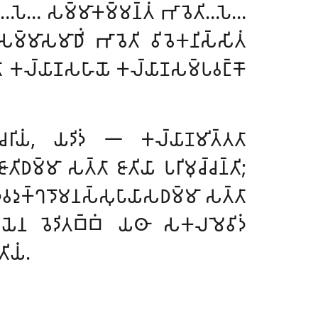
…𑀧𑁂… 𑀲𑀫𑁆𑀫𑀸𑀓𑀫𑁆𑀫𑀦𑁆𑀢𑀁 𑀪𑀸𑀯𑁂𑀢𑀺…𑀧𑁂…
𑀫𑀸𑀲𑀫𑀸𑀥𑀺𑀁 𑀪𑀸𑀯𑁂𑀢𑀺 𑀯𑀺𑀯𑁂𑀓𑀦𑀺𑀲𑁆𑀲𑀺𑀢𑀁
𑀢𑁆𑀢𑁄 𑀓𑀮𑁆𑀬𑀸𑀡𑀲𑀳𑀸𑀬𑁄 𑀓𑀮𑁆𑀬𑀸𑀡𑀲𑀫𑁆𑀧𑀯𑀗𑁆𑀓𑁄
𑀭𑀺𑀬𑀁, 𑀬𑀤𑀺𑀤𑀁 𑁋 𑀓𑀮𑁆𑀬𑀸𑀡𑀫𑀺𑀢𑁆𑀢𑀢𑀸
𑀫𑁆𑀫𑀸 𑀲𑀢𑁆𑀢𑀸 𑀚𑀸𑀢𑀺𑀬𑀸 𑀧𑀭𑀺𑀫𑀼𑀘𑁆𑀘𑀦𑁆𑀢𑀺;
𑁂𑀯𑀤𑀼𑀓𑁆𑀔𑀤𑁄𑀫𑀦𑀲𑁆𑀲𑀼𑀧𑀸𑀬𑀸𑀲𑀥𑀫𑁆𑀫𑀸 𑀲𑀢𑁆𑀢𑀸
𑀬𑀸𑀬𑁂𑀦 𑀯𑁂𑀤𑀺𑀢𑀩𑁆𑀩𑀁 𑀬𑀣𑀸 𑀲𑀓𑀮𑀫𑁂𑀯𑀺𑀤𑀁
𑀺𑀬𑀁.