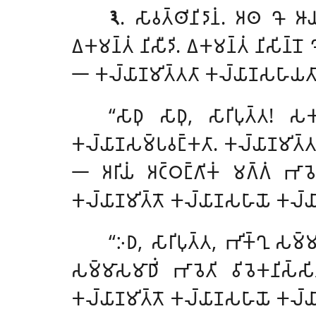
𑁩
. 𑀲𑀸𑀯𑀢𑁆𑀣𑀺𑀦𑀺𑀤𑀸𑀦𑀁. 𑀅𑀣 𑀔𑁄 𑀆𑀬
𑀏𑀓𑀫𑀦𑁆𑀢𑀁 𑀦𑀺𑀲𑀻𑀤𑀺. 𑀏𑀓𑀫𑀦𑁆𑀢𑀁 𑀦𑀺𑀲𑀺𑀦𑁆𑀦
𑁋 𑀓𑀮𑁆𑀬𑀸𑀡𑀫𑀺𑀢𑁆𑀢𑀢𑀸 𑀓𑀮𑁆𑀬𑀸𑀡𑀲𑀳𑀸𑀬𑀢𑀸 
‘‘𑀲𑀸𑀥𑀼
𑀲𑀸𑀥𑀼, 𑀲𑀸𑀭𑀺𑀧𑀼𑀢𑁆𑀢! 𑀲
𑀓𑀮𑁆𑀬𑀸𑀡𑀲𑀫𑁆𑀧𑀯𑀗𑁆𑀓𑀢𑀸. 𑀓𑀮𑁆𑀬𑀸𑀡𑀫𑀺𑀢𑁆𑀢
𑁋 𑀅𑀭𑀺𑀬𑀁 𑀅𑀝𑁆𑀞𑀗𑁆𑀕𑀺𑀓𑀁 𑀫𑀕𑁆𑀕𑀁 𑀪𑀸𑀯
𑀓𑀮𑁆𑀬𑀸𑀡𑀫𑀺𑀢𑁆𑀢𑁄 𑀓𑀮𑁆𑀬𑀸𑀡𑀲𑀳𑀸𑀬𑁄 𑀓𑀮𑁆𑀬𑀸𑀡
‘‘𑀇𑀥, 𑀲𑀸𑀭𑀺𑀧𑀼𑀢𑁆𑀢, 𑀪𑀺𑀓𑁆𑀔𑀼 𑀲𑀫𑁆𑀫𑀸𑀤
𑀲𑀫𑁆𑀫𑀸𑀲𑀫𑀸𑀥𑀺𑀁 𑀪𑀸𑀯𑁂𑀢𑀺 𑀯𑀺𑀯𑁂𑀓𑀦𑀺𑀲𑁆𑀲𑀺
𑀓𑀮𑁆𑀬𑀸𑀡𑀫𑀺𑀢𑁆𑀢𑁄 𑀓𑀮𑁆𑀬𑀸𑀡𑀲𑀳𑀸𑀬𑁄 𑀓𑀮𑁆𑀬𑀸𑀡