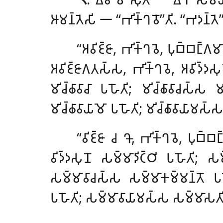
𑀆𑀫𑀦𑁆𑀢𑁂𑀲𑀺 𑁋 ‘‘𑀪𑀺𑀓𑁆𑀔𑀯𑁄’’𑀢𑀺. ‘‘𑀪𑀤𑀦𑁆𑀢
‘‘𑀅𑀯𑀺𑀚𑁆𑀚𑀸, 𑀪𑀺𑀓𑁆𑀔𑀯𑁂, 𑀧𑀼𑀩𑁆𑀩𑀗𑁆𑀕
𑀅𑀯𑀺𑀚𑁆𑀚𑀸𑀕𑀢𑀲𑁆𑀲, 𑀪𑀺𑀓𑁆𑀔𑀯𑁂, 𑀅𑀯𑀺𑀤𑁆𑀤𑀲𑀼𑀦𑁄
𑀫𑀺𑀘𑁆𑀙𑀸𑀯𑀸𑀘𑀸 𑀧𑀳𑁄𑀢𑀺; 𑀫𑀺𑀘𑁆𑀙𑀸𑀯𑀸𑀘𑀲𑁆𑀲 
𑀫𑀺𑀘𑁆𑀙𑀸𑀯𑀸𑀬𑀸𑀫𑁄 𑀧𑀳𑁄𑀢𑀺; 𑀫𑀺𑀘𑁆𑀙𑀸𑀯𑀸𑀬𑀸𑀫𑀲𑁆
‘‘𑀯𑀺𑀚𑁆𑀚𑀸
𑀘 𑀔𑁄, 𑀪𑀺𑀓𑁆𑀔𑀯𑁂, 𑀧𑀼𑀩𑁆𑀩𑀗𑁆
𑀯𑀺𑀤𑁆𑀤𑀲𑀼𑀦𑁄 𑀲𑀫𑁆𑀫𑀸𑀤𑀺𑀝𑁆𑀞𑀺
𑀧𑀳𑁄𑀢𑀺; 𑀲𑀫
𑀲𑀫𑁆𑀫𑀸𑀯𑀸𑀘𑀲𑁆𑀲 𑀲𑀫𑁆𑀫𑀸𑀓𑀫𑁆𑀫𑀦𑁆𑀢𑁄 𑀧
𑀧𑀳𑁄𑀢𑀺; 𑀲𑀫𑁆𑀫𑀸𑀯𑀸𑀬𑀸𑀫𑀲𑁆𑀲 𑀲𑀫𑁆𑀫𑀸𑀲𑀢