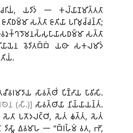
𑀘𑀭𑀺𑀬𑀁, 𑀬𑀤𑀺𑀤𑀁 𑁋 𑀓𑀮𑁆𑀬𑀸𑀡𑀫𑀺𑀢𑁆𑀢𑀢𑀸
𑀢𑀺𑀥𑀫𑁆𑀫𑀸 𑀲𑀢𑁆𑀢𑀸 𑀚𑀸𑀢𑀺𑀬𑀸
𑀧𑀭𑀺𑀫𑀼𑀘𑁆𑀘𑀦𑁆𑀢𑀺;
𑁂𑀯𑀤𑀼𑀓𑁆𑀔𑀤𑁄𑀫𑀦𑀲𑁆𑀲𑀼𑀧𑀸𑀬𑀸𑀲𑀥𑀫𑁆𑀫𑀸 𑀲𑀢𑁆𑀢𑀸
𑀺𑀬𑀸𑀬𑁂𑀦 𑀯𑁂𑀤𑀺𑀢𑀩𑁆𑀩𑀁
𑀬𑀣𑀸 𑀲𑀓𑀮𑀫𑀺𑀤𑀁
𑀺𑀬𑀁.
𑀯𑀭𑀫𑀸𑀤𑀸𑀬 𑀲𑀸𑀯𑀢𑁆𑀣𑀺𑀁 𑀧𑀺𑀡𑁆𑀟𑀸𑀬 𑀧𑀸𑀯𑀺𑀲𑀺.
𑀣𑁂𑀦 (𑀲𑀻.)]
𑀲𑀸𑀯𑀢𑁆𑀣𑀺𑀬𑀸 𑀦𑀺𑀬𑁆𑀬𑀸𑀬𑀦𑁆𑀢𑀁.
𑁄, 𑀲𑁂𑀢𑀸 𑀧𑀢𑁄𑀤𑀮𑀝𑁆𑀞𑀺, 𑀲𑁂𑀢𑀁 𑀙𑀢𑁆𑀢𑀁, 𑀲𑁂𑀢𑀁
𑀦𑁄 𑀤𑀺𑀲𑁆𑀯𑀸 𑀏𑀯𑀫𑀸𑀳 𑁋 ‘‘𑀩𑁆𑀭𑀳𑁆𑀫𑀁 𑀯𑀢, 𑀪𑁄,