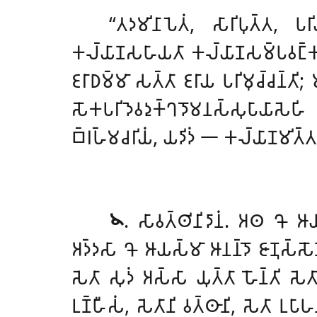
‘‘𑀢𑀤𑀫𑀺𑀦𑀸𑀧𑁂𑀢𑀁, 𑀲𑀸𑀭𑀺𑀧𑀼𑀢𑁆𑀢, 
𑀓𑀮𑁆𑀬𑀸𑀡𑀲𑀳𑀸𑀬𑀢𑀸 𑀓𑀮𑁆𑀬𑀸𑀡𑀲𑀫𑁆𑀧𑀯𑀗𑁆𑀓𑀢𑀸
𑀚𑀭𑀸𑀥𑀫𑁆𑀫𑀸 𑀲𑀢𑁆𑀢𑀸 𑀚𑀭𑀸𑀬 𑀧𑀭𑀺𑀫𑀼𑀘𑁆𑀘𑀦𑁆𑀢𑀺
𑀲𑁄𑀓𑀧𑀭𑀺𑀤𑁂𑀯𑀤𑀼𑀓𑁆𑀔𑀤𑁄𑀫𑀦𑀲𑁆𑀲𑀼𑀧𑀸𑀬𑀸𑀲𑁂𑀳
𑀩𑁆𑀭𑀳𑁆𑀫𑀘𑀭𑀺𑀬𑀁, 𑀬𑀤𑀺𑀤𑀁 𑁋 𑀓𑀮𑁆𑀬𑀸𑀡𑀫𑀺𑀢𑁆
𑁪
. 𑀲𑀸𑀯𑀢𑁆𑀣𑀺𑀦𑀺𑀤𑀸𑀦𑀁. 𑀅𑀣 𑀔𑁄 𑀆𑀬𑀲
𑀅𑀤𑁆𑀤𑀲𑀸 𑀔𑁄 𑀆𑀬𑀲𑁆𑀫𑀸 𑀆𑀦𑀦𑁆𑀤𑁄 𑀚𑀸𑀡𑀼𑀲𑁆𑀲
𑀲𑁂𑀢𑀸 𑀲𑀼𑀤𑀁 𑀅𑀲𑁆𑀲𑀸 𑀬𑀼𑀢𑁆𑀢𑀸 𑀳𑁄𑀦𑁆𑀢𑀺 𑀲𑁂𑀢
𑀉𑀡𑁆𑀳𑀻𑀲𑀁
, 𑀲𑁂𑀢𑀸𑀦𑀺 𑀯𑀢𑁆𑀣𑀸𑀦𑀺, 𑀲𑁂𑀢𑀸 𑀉𑀧𑀸