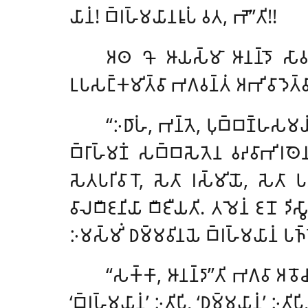
𑀬𑀸𑀦𑀁! 𑀩𑁆𑀭𑀳𑁆𑀫𑀬𑀸𑀦𑀭𑀽𑀧𑀁 𑀯𑀢, 𑀪𑁄’’𑀢𑀺!!
𑀅𑀣 𑀔𑁄 𑀆𑀬𑀲𑁆𑀫𑀸 𑀆𑀦𑀦𑁆𑀤𑁄 𑀲𑀸𑀯𑀢𑁆𑀣
𑀉𑀧𑀲𑀗𑁆𑀓𑀫𑀺𑀢𑁆𑀯𑀸 𑀪𑀕𑀯𑀦𑁆𑀢𑀁 𑀅𑀪𑀺𑀯𑀸𑀤𑁂𑀢𑁆
‘‘𑀇𑀥𑀸𑀳𑀁, 𑀪𑀦𑁆𑀢𑁂, 𑀧𑀼𑀩𑁆𑀩𑀡𑁆𑀳𑀲𑀫𑀬𑀁 𑀦𑀺
𑀩𑁆𑀭𑀸𑀳𑁆𑀫𑀡𑀁 𑀲𑀩𑁆𑀩𑀲𑁂𑀢𑁂𑀦 𑀯𑀴𑀯𑀸𑀪𑀺𑀭𑀣𑁂𑀦 
𑀲𑁂𑀢𑀧𑀭𑀺𑀯𑀸𑀭𑁄, 𑀲𑁂𑀢𑀸 𑀭𑀲𑁆𑀫𑀺𑀬𑁄, 𑀲𑁂𑀢𑀸 𑀧
𑀯𑀸𑀮𑀩𑀻𑀚𑀦𑀺𑀬𑀸 𑀩𑀻𑀚𑀻𑀬𑀢𑀺. 𑀢𑀫𑁂𑀦𑀁 𑀚𑀦𑁄 𑀤𑀺
𑀇𑀫𑀲𑁆𑀫𑀺𑀁 𑀥𑀫𑁆𑀫𑀯𑀺𑀦𑀬𑁂 𑀩𑁆𑀭𑀳𑁆𑀫𑀬𑀸𑀦𑀁 𑀧𑀜𑁆𑀜
‘‘𑀲𑀓𑁆𑀓𑀸
, 𑀆𑀦𑀦𑁆𑀤𑀸’’𑀢𑀺 𑀪𑀕𑀯𑀸 𑀅
‘𑀩𑁆𑀭𑀳𑁆𑀫𑀬𑀸𑀦𑀁’ 𑀇𑀢𑀺𑀧𑀺, ‘𑀥𑀫𑁆𑀫𑀬𑀸𑀦𑀁’ 𑀇𑀢𑀺𑀧𑀺