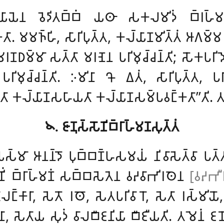
𑀧𑀭𑀺𑀬𑀸𑀬𑁂𑀦 𑀯𑁂𑀤𑀺𑀢𑀩𑁆𑀩𑀁 𑀬𑀣𑀸 𑀲𑀓𑀮𑀫𑀺𑀤𑀁 𑀩𑁆𑀭𑀳𑁆
. 𑀫𑀫𑀜𑁆𑀳𑀺, 𑀲𑀸𑀭𑀺𑀧𑀼𑀢𑁆𑀢, 𑀓𑀮𑁆𑀬𑀸𑀡𑀫𑀺𑀢𑁆𑀢𑀁 𑀆𑀕𑀫𑁆𑀫 𑀚
; 𑀫𑀭𑀡𑀥𑀫𑁆𑀫𑀸 𑀲𑀢𑁆𑀢𑀸 𑀫𑀭𑀡𑁂𑀦 𑀧𑀭𑀺𑀫𑀼𑀘𑁆𑀘𑀦𑁆𑀢𑀺; 𑀲𑁄𑀓𑀧𑀭𑀺
𑀺 𑀧𑀭𑀺𑀫𑀼𑀘𑁆𑀘𑀦𑁆𑀢𑀺. 𑀇𑀫𑀺𑀦𑀸 𑀔𑁄 𑀏𑀢𑀁, 𑀲𑀸𑀭𑀺𑀧𑀼𑀢𑁆𑀢, 𑀧
𑀢𑀢𑀸 𑀓𑀮𑁆𑀬𑀸𑀡𑀲𑀳𑀸𑀬𑀢𑀸 𑀓𑀮𑁆𑀬𑀸𑀡𑀲𑀫𑁆𑀧𑀯𑀗𑁆𑀓𑀢𑀸’’𑀢𑀺. 𑀢
𑁪. 𑀚𑀸𑀡𑀼𑀲𑁆𑀲𑁄𑀡𑀺𑀩𑁆𑀭𑀸𑀳𑁆𑀫𑀡𑀲𑀼𑀢𑁆𑀢𑀁
𑁆𑀫𑀸 𑀆𑀦𑀦𑁆𑀤𑁄 𑀧𑀼𑀩𑁆𑀩𑀡𑁆𑀳𑀲𑀫𑀬𑀁 𑀦𑀺𑀯𑀸𑀲𑁂𑀢𑁆𑀯𑀸 𑀧𑀢𑁆𑀢𑀘𑀻
𑀡𑀺𑀁 𑀩𑁆𑀭𑀸𑀳𑁆𑀫𑀡𑀁 𑀲𑀩𑁆𑀩𑀲𑁂𑀢𑁂𑀦 𑀯𑀴𑀯𑀸𑀪𑀺𑀭𑀣𑁂𑀦
[𑀯𑀴𑀪𑀻
𑀸𑀮𑀗𑁆𑀓𑀸𑀭𑀸, 𑀲𑁂𑀢𑁄 𑀭𑀣𑁄, 𑀲𑁂𑀢𑀧𑀭𑀺𑀯𑀸𑀭𑁄, 𑀲𑁂𑀢𑀸 𑀭𑀲𑁆𑀫𑀺𑀬
𑀳𑀦𑀸, 𑀲𑁂𑀢𑀸𑀬 𑀲𑀼𑀤𑀁 𑀯𑀸𑀮𑀩𑀻𑀚𑀦𑀺𑀬𑀸 𑀩𑀻𑀚𑀻𑀬𑀢𑀺. 𑀢𑀫𑁂𑀦𑀁 𑀚