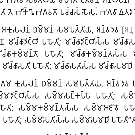
’’𑀢𑀺 𑀢𑁂 𑀪𑀺𑀓𑁆𑀔𑀽 𑀪𑀕𑀯𑀢𑁄 𑀧𑀘𑁆𑀘𑀲𑁆𑀲𑁄𑀲𑀼𑀁. 𑀪𑀕𑀯𑀸 𑀏𑀢
𑀸 𑀅𑀓𑀼𑀲𑀮𑀸𑀦𑀁 𑀥𑀫𑁆𑀫𑀸𑀦𑀁 𑀲𑀫𑀸𑀧𑀢𑁆𑀢𑀺𑀬𑀸, 𑀅𑀦𑁆𑀯𑀤𑁂𑀯
[𑀅𑀦𑀼
 𑀫𑀺𑀘𑁆𑀙𑀸𑀤𑀺𑀝𑁆𑀞𑀺 𑀧𑀳𑁄𑀢𑀺; 𑀫𑀺𑀘𑁆𑀙𑀸𑀤𑀺𑀝𑁆𑀞𑀺𑀲𑁆𑀲 𑀫𑀺𑀘𑁆𑀙
𑀫𑀺𑀘𑁆𑀙𑀸𑀓𑀫𑁆𑀫𑀦𑁆𑀢𑁄 𑀧𑀳𑁄𑀢𑀺; 𑀫𑀺𑀘𑁆𑀙𑀸𑀓𑀫𑁆𑀫𑀦𑁆𑀢𑀲𑁆𑀲 𑀫
𑀲 𑀫𑀺𑀘𑁆𑀙𑀸𑀲𑀢𑀺 𑀧𑀳𑁄𑀢𑀺; 𑀫𑀺𑀘𑁆𑀙𑀸𑀲𑀢𑀺𑀲𑁆𑀲 𑀫𑀺𑀘𑁆𑀙𑀸𑀲𑀫𑀸𑀥𑀺
𑀕𑀫𑀸 𑀓𑀼𑀲𑀮𑀸𑀦𑀁 𑀥𑀫𑁆𑀫𑀸𑀦𑀁 𑀲𑀫𑀸𑀧𑀢𑁆𑀢𑀺𑀬𑀸, 𑀅𑀦𑁆𑀯𑀤𑁂𑀯 𑀳
𑀫𑀸𑀤𑀺𑀝𑁆𑀞𑀺𑀲𑁆𑀲 𑀲𑀫𑁆𑀫𑀸𑀲𑀗𑁆𑀓𑀧𑁆𑀧𑁄 𑀧𑀳𑁄𑀢𑀺; 𑀲𑀫𑁆
𑀳𑁄𑀢𑀺; 𑀲𑀫𑁆𑀫𑀸𑀓𑀫𑁆𑀫𑀦𑁆𑀢𑀲𑁆𑀲 𑀲𑀫𑁆𑀫𑀸𑀆𑀚𑀻𑀯𑁄 𑀧𑀳𑁄
 𑀧𑀳𑁄𑀢𑀺; 𑀲𑀫𑁆𑀫𑀸𑀲𑀢𑀺𑀲𑁆𑀲 𑀲𑀫𑁆𑀫𑀸𑀲𑀫𑀸𑀥𑀺 𑀧𑀳𑁄𑀢𑀻’’