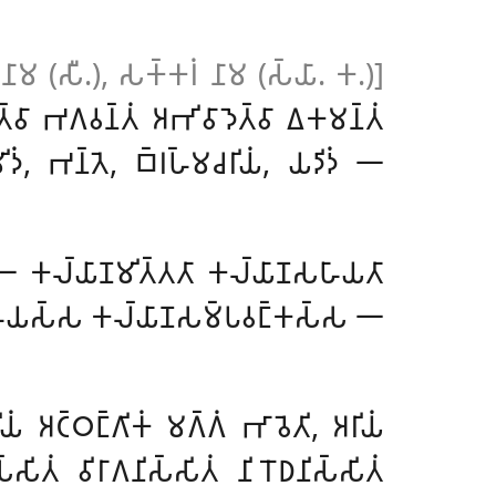
 𑀦𑀸𑀫 (𑀲𑀻.), 𑀲𑀓𑁆𑀓𑀭𑀁 𑀦𑀸𑀫 (𑀲𑁆𑀬𑀸. 𑀓.)]
𑀸 𑀪𑀕𑀯𑀦𑁆𑀢𑀁 𑀅𑀪𑀺𑀯𑀸𑀤𑁂𑀢𑁆𑀯𑀸 𑀏𑀓𑀫𑀦𑁆𑀢𑀁
𑀤𑀁, 𑀪𑀦𑁆𑀢𑁂, 𑀩𑁆𑀭𑀳𑁆𑀫𑀘𑀭𑀺𑀬𑀁, 𑀬𑀤𑀺𑀤𑀁 𑁋
𑀁 𑁋 𑀓𑀮𑁆𑀬𑀸𑀡𑀫𑀺𑀢𑁆𑀢𑀢𑀸 𑀓𑀮𑁆𑀬𑀸𑀡𑀲𑀳𑀸𑀬𑀢𑀸
𑀸𑀡𑀲𑀳𑀸𑀬𑀲𑁆𑀲 𑀓𑀮𑁆𑀬𑀸𑀡𑀲𑀫𑁆𑀧𑀯𑀗𑁆𑀓𑀲𑁆𑀲 𑁋
𑀁 𑀅𑀝𑁆𑀞𑀗𑁆𑀕𑀺𑀓𑀁 𑀫𑀕𑁆𑀕𑀁 𑀪𑀸𑀯𑁂𑀢𑀺, 𑀅𑀭𑀺𑀬𑀁
𑀲𑀺𑀢𑀁 𑀯𑀺𑀭𑀸𑀕𑀦𑀺𑀲𑁆𑀲𑀺𑀢𑀁 𑀦𑀺𑀭𑁄𑀥𑀦𑀺𑀲𑁆𑀲𑀺𑀢𑀁