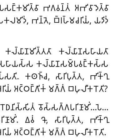
𑀗𑁆𑀓𑀫𑀺𑀢𑁆𑀯𑀸 𑀪𑀕𑀯𑀦𑁆𑀢𑀁 𑀅𑀪𑀺𑀯𑀸𑀤𑁂𑀢𑁆𑀯𑀸
𑀓𑀮𑀫𑀺𑀤𑀁, 𑀪𑀦𑁆𑀢𑁂, 𑀩𑁆𑀭𑀳𑁆𑀫𑀘𑀭𑀺𑀬𑀁, 𑀬𑀤𑀺𑀤𑀁
 𑀓𑀮𑁆𑀬𑀸𑀡𑀫𑀺𑀢𑁆𑀢𑀢𑀸 𑀓𑀮𑁆𑀬𑀸𑀡𑀲𑀳𑀸𑀬𑀢𑀸
𑁆𑀬𑀸𑀡𑀲𑀳𑀸𑀬𑀲𑁆𑀲 𑀓𑀮𑁆𑀬𑀸𑀡𑀲𑀫𑁆𑀧𑀯𑀗𑁆𑀓𑀲𑁆𑀲
𑀲𑁆𑀲𑀢𑀺. 𑀓𑀣𑀜𑁆𑀘, 𑀲𑀸𑀭𑀺𑀧𑀼𑀢𑁆𑀢, 𑀪𑀺𑀓𑁆𑀔𑀼
𑀺𑀬𑀁 𑀅𑀝𑁆𑀞𑀗𑁆𑀕𑀺𑀓𑀁 𑀫𑀕𑁆𑀕𑀁 𑀩𑀳𑀼𑀮𑀻𑀓𑀭𑁄𑀢𑀺?
𑀺𑀭𑁄𑀥𑀦𑀺𑀲𑁆𑀲𑀺𑀢𑀁 𑀯𑁄𑀲𑁆𑀲𑀕𑁆𑀕𑀧𑀭𑀺𑀡𑀸𑀫𑀺𑀁…𑀧𑁂…
𑀺𑀡𑀸𑀫𑀺𑀁. 𑀏𑀯𑀁 𑀔𑁄, 𑀲𑀸𑀭𑀺𑀧𑀼𑀢𑁆𑀢, 𑀪𑀺𑀓𑁆𑀔𑀼
𑀺𑀬𑀁 𑀅𑀝𑁆𑀞𑀗𑁆𑀕𑀺𑀓𑀁 𑀫𑀕𑁆𑀕𑀁 𑀩𑀳𑀼𑀮𑀻𑀓𑀭𑁄𑀢𑀺.