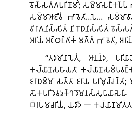
𑀯𑁄𑀲𑁆𑀲𑀕𑁆𑀕𑀧𑀭𑀺𑀡𑀸𑀫𑀺𑀁; 𑀲𑀫𑁆𑀫𑀸𑀲𑀗𑁆𑀓𑀧𑁆𑀧𑀁 
𑀲𑀫𑁆𑀫𑀸𑀆𑀚𑀻𑀯𑀁 𑀪𑀸𑀯𑁂𑀢𑀺…𑀧𑁂… 𑀲𑀫𑁆𑀫𑀸𑀯𑀸
𑀯𑀺𑀭𑀸𑀕𑀦𑀺𑀲𑁆𑀲𑀺𑀢𑀁 𑀦𑀺𑀭𑁄𑀥𑀦𑀺𑀲𑁆𑀲𑀺𑀢𑀁 𑀯𑁄𑀲𑁆
𑀅𑀭𑀺𑀬𑀁 𑀅𑀝𑁆𑀞𑀗𑁆𑀕𑀺𑀓𑀁 𑀫𑀕𑁆𑀕𑀁 𑀪𑀸𑀯𑁂𑀢𑀺, 𑀅𑀭𑀺
‘‘𑀢𑀤𑀫𑀺𑀦𑀸𑀧𑁂𑀢𑀁
, 𑀆𑀦𑀦𑁆𑀤, 𑀧𑀭𑀺𑀬𑀸
𑀓𑀮𑁆𑀬𑀸𑀡𑀲𑀳𑀸𑀬𑀢𑀸 𑀓𑀮𑁆𑀬𑀸𑀡𑀲𑀫𑁆𑀧𑀯𑀗𑁆𑀓𑀢𑀸
𑀚𑀭𑀸𑀥𑀫𑁆𑀫𑀸 𑀲𑀢𑁆𑀢𑀸 𑀚𑀭𑀸𑀬 𑀧𑀭𑀺𑀫𑀼𑀘𑁆𑀘𑀦𑁆𑀢𑀺
𑀲𑁄𑀓𑀧𑀭𑀺𑀤𑁂𑀯𑀤𑀼𑀓𑁆𑀔𑀤𑁄𑀫𑀦𑀲𑁆𑀲𑀼𑀧𑀸𑀬𑀸𑀲
𑀩𑁆𑀭𑀳𑁆𑀫𑀘𑀭𑀺𑀬𑀁, 𑀬𑀤𑀺𑀤𑀁 𑁋 𑀓𑀮𑁆𑀬𑀸𑀡𑀫𑀺𑀢𑁆