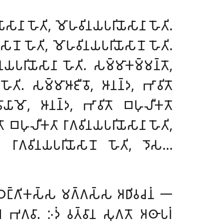
𑁄𑀲𑀸𑀦𑀸 𑀳𑁄𑀢𑀺, 𑀫𑁄𑀳𑀯𑀺𑀦𑀬𑀧𑀭𑀺𑀬𑁄𑀲𑀸𑀦𑀸 𑀳𑁄𑀢𑀺.
𑀲𑀸𑀦𑁄 𑀳𑁄𑀢𑀺, 𑀫𑁄𑀳𑀯𑀺𑀦𑀬𑀧𑀭𑀺𑀬𑁄𑀲𑀸𑀦𑁄 𑀳𑁄𑀢𑀺.
𑀬𑀧𑀭𑀺𑀬𑁄𑀲𑀸𑀦𑀸 𑀳𑁄𑀢𑀺. 𑀲𑀫𑁆𑀫𑀸𑀓𑀫𑁆𑀫𑀦𑁆𑀢𑁄,
𑀳𑁄𑀢𑀺. 𑀲𑀫𑁆𑀫𑀸𑀆𑀚𑀻𑀯𑁄, 𑀆𑀦𑀦𑁆𑀤, 𑀪𑀸𑀯𑀺𑀢𑁄
𑀸𑀬𑀸𑀫𑁄, 𑀆𑀦𑀦𑁆𑀤, 𑀪𑀸𑀯𑀺𑀢𑁄 𑀩𑀳𑀼𑀮𑀻𑀓𑀢𑁄
𑀩𑀳𑀼𑀮𑀻𑀓𑀢𑀸 𑀭𑀸𑀕𑀯𑀺𑀦𑀬𑀧𑀭𑀺𑀬𑁄𑀲𑀸𑀦𑀸 𑀳𑁄𑀢𑀺,
𑀭𑀸𑀕𑀯𑀺𑀦𑀬𑀧𑀭𑀺𑀬𑁄𑀲𑀸𑀦𑁄
𑀳𑁄𑀢𑀺, 𑀤𑁄𑀲…
𑀝𑁆𑀞𑀗𑁆𑀕𑀺𑀓𑀲𑁆𑀲 𑀫𑀕𑁆𑀕𑀲𑁆𑀲 𑀅𑀥𑀺𑀯𑀘𑀦𑀁 𑁋
𑁄𑀘 𑀪𑀕𑀯𑀸. 𑀇𑀤𑀁 𑀯𑀢𑁆𑀯𑀸𑀦 𑀲𑀼𑀕𑀢𑁄 𑀅𑀣𑀸𑀧𑀭𑀁