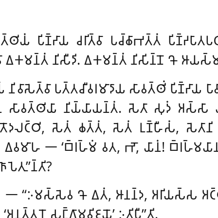
𑀬𑀁 𑀧𑀺𑀡𑁆𑀟𑀸𑀬 𑀘𑀭𑀺𑀢𑁆𑀯𑀸 𑀧𑀘𑁆𑀙𑀸𑀪𑀢𑁆𑀢𑀁 𑀧𑀺𑀡𑁆𑀟𑀧𑀸𑀢𑀧
𑀸 𑀏𑀓𑀫𑀦𑁆𑀢𑀁 𑀦𑀺𑀲𑀻𑀤𑀺. 𑀏𑀓𑀫𑀦𑁆𑀢𑀁 𑀦𑀺𑀲𑀺𑀦𑁆𑀦𑁄 𑀔𑁄 𑀆𑀬𑀲
𑀸𑀲𑁂𑀢𑁆𑀯𑀸 𑀧𑀢𑁆𑀢𑀘𑀻𑀯𑀭𑀫𑀸𑀤𑀸𑀬 𑀲𑀸𑀯𑀢𑁆𑀣𑀺𑀁 𑀧𑀺𑀡𑁆𑀟𑀸𑀬 𑀧𑀸𑀯𑀺𑀲
𑀲𑀸𑀯𑀢𑁆𑀣𑀺𑀬𑀸 𑀦𑀺𑀬𑁆𑀬𑀸𑀬𑀦𑁆𑀢𑀁. 𑀲𑁂𑀢𑀸 𑀲𑀼𑀤𑀁 𑀅𑀲𑁆𑀲𑀸 𑀬𑀼𑀢
𑀢𑁄𑀤𑀮𑀝𑁆𑀞𑀺, 𑀲𑁂𑀢𑀁 𑀙𑀢𑁆𑀢𑀁, 𑀲𑁂𑀢𑀁 𑀉𑀡𑁆𑀳𑀻𑀲𑀁, 𑀲𑁂𑀢𑀸𑀦𑀺
𑁆𑀯𑀸 𑀏𑀯𑀫𑀸𑀳 𑁋 ‘𑀩𑁆𑀭𑀳𑁆𑀫𑀁 𑀯𑀢, 𑀪𑁄, 𑀬𑀸𑀦𑀁! 𑀩𑁆𑀭𑀳𑁆𑀫𑀬𑀸
𑀧𑁂𑀢𑀼’’𑀦𑁆𑀢𑀺?
𑁄𑀘 𑁋 ‘‘𑀇𑀫𑀲𑁆𑀲𑁂𑀯 𑀔𑁄 𑀏𑀢𑀁, 𑀆𑀦𑀦𑁆𑀤, 𑀅𑀭𑀺𑀬𑀲𑁆𑀲 𑀅
, ‘𑀅𑀦𑀼𑀢𑁆𑀢𑀭𑁄 𑀲𑀗𑁆𑀕𑀸𑀫𑀯𑀺𑀚𑀬𑁄’ 𑀇𑀢𑀺𑀧𑀻’’𑀢𑀺.