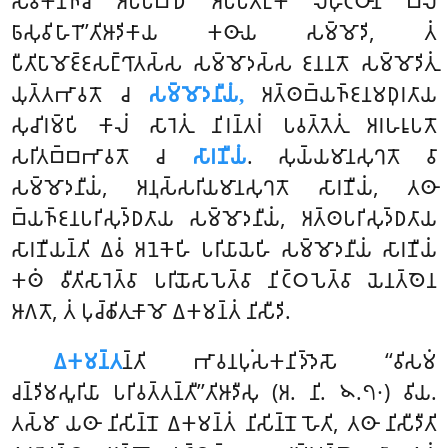
𑀲𑀸𑀯𑀓𑀸𑀦𑀜𑁆𑀘 𑀅𑀧𑁆𑀧𑀸𑀩𑀸𑀥𑀁 𑀅𑀧𑁆𑀧𑀸𑀢𑀗𑁆𑀓𑀁 𑀮𑀳𑀼𑀝𑁆𑀞𑀸𑀦𑀁 𑀩𑀮𑀁
𑀨𑀸𑀲𑀼𑀯𑀺𑀳𑀸𑀭𑁄’’𑀢𑀺𑀆𑀤𑀺𑀓𑀸𑀬 𑀓𑀣𑀸𑀬
𑀲𑀫𑁆𑀫𑁄𑀤𑀺, 𑀢𑀁
𑀧𑀻𑀢𑀺𑀧𑀸𑀫𑁄𑀚𑁆𑀚𑀲𑀗𑁆𑀔𑀸𑀢𑀲𑁆𑀲 𑀲𑀫𑁆𑀫𑁄𑀤𑀲𑁆𑀲 𑀚𑀦𑀦𑀢𑁄 𑀲𑀫𑁆𑀫𑁄𑀤𑀺𑀢𑀼𑀁
𑀬𑀼𑀢𑁆𑀢𑀪𑀸𑀯𑀢𑁄 𑀘
𑀲𑀫𑁆𑀫𑁄𑀤𑀦𑀻𑀬𑀁,
𑀅𑀢𑁆𑀣𑀩𑁆𑀬𑀜𑁆𑀚𑀦𑀫𑀥𑀼𑀭𑀢𑀸𑀬
𑀲𑀼𑀘𑀺𑀭𑀫𑁆𑀧𑀺 𑀓𑀸𑀮𑀁 𑀲𑀸𑀭𑁂𑀢𑀼𑀁 𑀦𑀺𑀭𑀦𑁆𑀢𑀭𑀁 𑀧𑀯𑀢𑁆𑀢𑁂𑀢𑀼𑀁 𑀅𑀭𑀳𑀭𑀽𑀧𑀢𑁄
𑀲𑀭𑀺𑀢𑀩𑁆𑀩𑀪𑀸𑀯𑀢𑁄 𑀘
𑀲𑀸𑀭𑀡𑀻𑀬𑀁
. 𑀲𑀼𑀬𑁆𑀬𑀫𑀸𑀦𑀲𑀼𑀔𑀢𑁄 𑀯𑀸
𑀲𑀫𑁆𑀫𑁄𑀤𑀦𑀻𑀬𑀁, 𑀅𑀦𑀼𑀲𑁆𑀲𑀭𑀺𑀬𑀫𑀸𑀦𑀲𑀼𑀔𑀢𑁄 𑀲𑀸𑀭𑀡𑀻𑀬𑀁, 𑀢𑀣𑀸
𑀩𑁆𑀬𑀜𑁆𑀚𑀦𑀧𑀭𑀺𑀲𑀼𑀤𑁆𑀥𑀢𑀸𑀬 𑀲𑀫𑁆𑀫𑁄𑀤𑀦𑀻𑀬𑀁, 𑀅𑀢𑁆𑀣𑀧𑀭𑀺𑀲𑀼𑀤𑁆𑀥𑀢𑀸𑀬
𑀲𑀸𑀭𑀡𑀻𑀬𑀦𑁆𑀢𑀺 𑀏𑀯𑀁 𑀅𑀦𑁂𑀓𑁂𑀳𑀺 𑀧𑀭𑀺𑀬𑀸𑀬𑁂𑀳𑀺 𑀲𑀫𑁆𑀫𑁄𑀤𑀦𑀻𑀬𑀁 𑀲𑀸𑀭𑀡𑀻𑀬𑀁
𑀓𑀣𑀁 𑀯𑀻𑀢𑀺𑀲𑀸𑀭𑁂𑀢𑁆𑀯𑀸 𑀧𑀭𑀺𑀬𑁄𑀲𑀸𑀧𑁂𑀢𑁆𑀯𑀸 𑀦𑀺𑀝𑁆𑀞𑀧𑁂𑀢𑁆𑀯𑀸 𑀬𑁂𑀦𑀢𑁆𑀣𑁂𑀦
𑀆𑀕𑀢𑁄, 𑀢𑀁 𑀧𑀼𑀘𑁆𑀙𑀺𑀢𑀼𑀓𑀸𑀫𑁄 𑀏𑀓𑀫𑀦𑁆𑀢𑀁 𑀦𑀺𑀲𑀻𑀤𑀺.
𑀏𑀓𑀫𑀦𑁆𑀢
𑀦𑁆𑀢𑀺 𑀪𑀸𑀯𑀦𑀧𑀼𑀁𑀲𑀓𑀦𑀺𑀤𑁆𑀤𑁂𑀲𑁄 ‘‘𑀯𑀺𑀲𑀫𑀁
𑀘𑀦𑁆𑀤𑀺𑀫𑀲𑀽𑀭𑀺𑀬𑀸 𑀧𑀭𑀺𑀯𑀢𑁆𑀢𑀦𑁆𑀢𑀻’’𑀢𑀺𑀆𑀤𑀻𑀲𑀼 (𑀅. 𑀦𑀺. 𑁪.𑁭𑁦) 𑀯𑀺𑀬.
𑀢𑀲𑁆𑀫𑀸 𑀬𑀣𑀸 𑀦𑀺𑀲𑀺𑀦𑁆𑀦𑁄 𑀏𑀓𑀫𑀦𑁆𑀢𑀁 𑀦𑀺𑀲𑀺𑀦𑁆𑀦𑁄 𑀳𑁄𑀢𑀺, 𑀢𑀣𑀸 𑀦𑀺𑀲𑀻𑀤𑀻𑀢𑀺