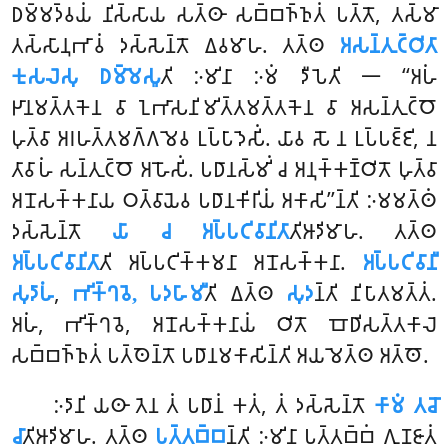
𑀥𑀫𑁆𑀫𑀤𑁆𑀯𑀬𑀁 𑀦𑀺𑀲𑁆𑀲𑀸𑀬 𑀲𑀢𑁆𑀣𑀸 𑀲𑀩𑁆𑀩𑀜𑁆𑀜𑀼𑀢𑀁 𑀧𑀢𑁆𑀢𑁄, 𑀢𑀲𑁆𑀫𑀸
𑀢𑀲𑁆𑀲𑀸𑀦𑀼𑀪𑀸𑀯𑀁 𑀤𑀲𑁆𑀲𑁂𑀦𑁆𑀢𑁄 𑀏𑀯𑀫𑀸𑀳. 𑀢𑀢𑁆𑀣
𑀅𑀲𑀦𑁆𑀢𑀼𑀝𑁆𑀞𑀺𑀢𑀸
𑀓𑀼𑀲𑀮𑁂𑀲𑀼 𑀥𑀫𑁆𑀫𑁂𑀲𑀽
𑀢𑀺 𑀇𑀫𑀺𑀦𑀸 𑀇𑀫𑀁 𑀤𑀻𑀧𑁂𑀢𑀺 𑁋 ‘‘𑀅𑀳𑀁
𑀛𑀸𑀦𑀫𑀢𑁆𑀢𑀓𑁂𑀦 𑀯𑀸 𑀑𑀪𑀸𑀲𑀦𑀺𑀫𑀺𑀢𑁆𑀢𑀫𑀢𑁆𑀢𑀓𑁂𑀦 𑀯𑀸 𑀅𑀲𑀦𑁆𑀢𑀼𑀝𑁆𑀞𑁄
𑀳𑀼𑀢𑁆𑀯𑀸 𑀅𑀭𑀳𑀢𑁆𑀢𑀫𑀕𑁆𑀕𑀫𑁂𑀯 𑀉𑀧𑁆𑀧𑀸𑀤𑁂𑀲𑀺𑀁. 𑀬𑀸𑀯 𑀲𑁄 𑀦 𑀉𑀧𑁆𑀧𑀚𑁆𑀚𑀺, 𑀦
𑀢𑀸𑀯𑀸𑀳𑀁 𑀲𑀦𑁆𑀢𑀼𑀝𑁆𑀞𑁄 𑀅𑀳𑁄𑀲𑀺𑀁. 𑀧𑀥𑀸𑀦𑀲𑁆𑀫𑀺𑀁 𑀘 𑀅𑀦𑀼𑀓𑁆𑀓𑀡𑁆𑀞𑀺𑀢𑁄 𑀳𑀼𑀢𑁆𑀯𑀸
𑀅𑀦𑁄𑀲𑀓𑁆𑀓𑀦𑀸𑀬 𑀞𑀢𑁆𑀯𑀸𑀬𑁂𑀯 𑀧𑀥𑀸𑀦𑀓𑀺𑀭𑀺𑀬𑀁 𑀅𑀓𑀸𑀲𑀺’’𑀦𑁆𑀢𑀺 𑀇𑀫𑀫𑀢𑁆𑀣𑀁
𑀤𑀲𑁆𑀲𑁂𑀦𑁆𑀢𑁄
𑀬𑀸 𑀘 𑀅𑀧𑁆𑀧𑀝𑀺𑀯𑀸𑀦𑀺𑀢𑀸
𑀢𑀺𑀆𑀤𑀺𑀫𑀸𑀳. 𑀢𑀢𑁆𑀣
𑀅𑀧𑁆𑀧𑀝𑀺𑀯𑀸𑀦𑀺𑀢𑀸
𑀢𑀺 𑀅𑀧𑁆𑀧𑀝𑀺𑀓𑁆𑀓𑀫𑀦𑀸 𑀅𑀦𑁄𑀲𑀓𑁆𑀓𑀦𑀸.
𑀅𑀧𑁆𑀧𑀝𑀺𑀯𑀸𑀦𑀻
𑀲𑀼𑀤𑀸𑀳𑀁
,
𑀪𑀺𑀓𑁆𑀔𑀯𑁂, 𑀧𑀤𑀳𑀸𑀫𑀻
𑀢𑀺 𑀏𑀢𑁆𑀣
𑀲𑀼𑀤
𑀦𑁆𑀢𑀺 𑀦𑀺𑀧𑀸𑀢𑀫𑀢𑁆𑀢𑀁.
𑀅𑀳𑀁, 𑀪𑀺𑀓𑁆𑀔𑀯𑁂, 𑀅𑀦𑁄𑀲𑀓𑁆𑀓𑀦𑀸𑀬𑀁 𑀞𑀺𑀢𑁄 𑀩𑁄𑀥𑀺𑀲𑀢𑁆𑀢𑀓𑀸𑀮𑁂
𑀲𑀩𑁆𑀩𑀜𑁆𑀜𑀼𑀢𑀁 𑀧𑀢𑁆𑀣𑁂𑀦𑁆𑀢𑁄 𑀧𑀥𑀸𑀦𑀫𑀓𑀸𑀲𑀺𑀦𑁆𑀢𑀺 𑀅𑀬𑀫𑁂𑀢𑁆𑀣 𑀅𑀢𑁆𑀣𑁄.
𑀇𑀤𑀸𑀦𑀺 𑀬𑀣𑀸 𑀢𑁂𑀦 𑀢𑀁 𑀧𑀥𑀸𑀦𑀁 𑀓𑀢𑀁, 𑀢𑀁 𑀤𑀲𑁆𑀲𑁂𑀦𑁆𑀢𑁄
𑀓𑀸𑀫𑀁 𑀢𑀘𑁄
𑀘𑀸
𑀢𑀺𑀆𑀤𑀺𑀫𑀸𑀳. 𑀢𑀢𑁆𑀣
𑀧𑀢𑁆𑀢𑀩𑁆𑀩
𑀦𑁆𑀢𑀺
𑀇𑀫𑀺𑀦𑀸 𑀧𑀢𑁆𑀢𑀩𑁆𑀩𑀁 𑀕𑀼𑀡𑀚𑀸𑀢𑀁