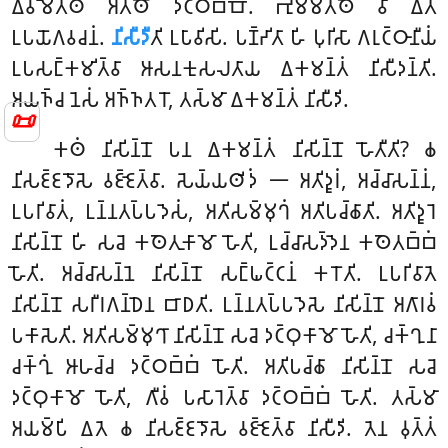
𑀏𑀯𑀫𑁂𑀢𑁆𑀣 𑀅𑀢𑁆𑀣𑁄 𑀤𑀝𑁆𑀞𑀩𑁆𑀩𑁄. 𑀪𑀼𑀫𑁆𑀫𑀢𑁆𑀣𑁂 𑀯𑀸 𑀏𑀢𑀁
𑀉𑀧𑀬𑁄𑀕𑀯𑀘𑀦𑀁.
𑀦𑀺𑀲𑀻𑀤𑀻
𑀢𑀺 𑀉𑀧𑀸𑀯𑀺𑀲𑀺. 𑀧𑀡𑁆𑀟𑀺𑀢𑀸 𑀳𑀺 𑀧𑀼𑀭𑀺𑀲𑀸 𑀕𑀭𑀼𑀝𑁆𑀞𑀸𑀦𑀻𑀬𑀁
𑀉𑀧𑀲𑀗𑁆𑀓𑀫𑀺𑀢𑁆𑀯𑀸 𑀆𑀲𑀦𑀓𑀼𑀲𑀮𑀢𑀸𑀬 𑀏𑀓𑀫𑀦𑁆𑀢𑀁 𑀦𑀺𑀲𑀻𑀤𑀦𑁆𑀢𑀺.
𑀅𑀬𑀜𑁆𑀘 𑀦𑁂𑀲𑀁 𑀅𑀜𑁆𑀜𑀢𑀭𑁄, 𑀢𑀲𑁆𑀫𑀸 𑀏𑀓𑀫𑀦𑁆𑀢𑀁 𑀦𑀺𑀲𑀻𑀤𑀺.
📜
𑀓𑀣𑀁 𑀦𑀺𑀲𑀺𑀦𑁆𑀦𑁄 𑀧𑀦 𑀏𑀓𑀫𑀦𑁆𑀢𑀁 𑀦𑀺𑀲𑀺𑀦𑁆𑀦𑁄 𑀳𑁄𑀢𑀻𑀢𑀺? 𑀙
𑀦𑀺𑀲𑀚𑁆𑀚𑀤𑁄𑀲𑁂 𑀯𑀚𑁆𑀚𑁂𑀢𑁆𑀯𑀸. 𑀲𑁂𑀬𑁆𑀬𑀣𑀺𑀤𑀁 𑁋 𑀅𑀢𑀺𑀤𑀽𑀭𑀁, 𑀅𑀘𑁆𑀘𑀸𑀲𑀦𑁆𑀦𑀁,
𑀉𑀧𑀭𑀺𑀯𑀸𑀢𑀁, 𑀉𑀦𑁆𑀦𑀢𑀧𑁆𑀧𑀤𑁂𑀲𑀁, 𑀅𑀢𑀺𑀲𑀫𑁆𑀫𑀼𑀔𑀁 𑀅𑀢𑀺𑀧𑀘𑁆𑀙𑀸𑀢𑀺. 𑀅𑀢𑀺𑀤𑀽𑀭𑁂
𑀦𑀺𑀲𑀺𑀦𑁆𑀦𑁄 𑀳𑀺 𑀲𑀘𑁂 𑀓𑀣𑁂𑀢𑀼𑀓𑀸𑀫𑁄 𑀳𑁄𑀢𑀺, 𑀉𑀘𑁆𑀘𑀸𑀲𑀤𑁆𑀤𑁂𑀦 𑀓𑀣𑁂𑀢𑀩𑁆𑀩𑀁
𑀳𑁄𑀢𑀺. 𑀅𑀘𑁆𑀘𑀸𑀲𑀦𑁆𑀦𑁂 𑀦𑀺𑀲𑀺𑀦𑁆𑀦𑁄 𑀲𑀗𑁆𑀖𑀝𑁆𑀝𑀦𑀁 𑀓𑀭𑁄𑀢𑀺
. 𑀉𑀧𑀭𑀺𑀯𑀸𑀢𑁂
𑀦𑀺𑀲𑀺𑀦𑁆𑀦𑁄 𑀲𑀭𑀻𑀭𑀕𑀦𑁆𑀥𑁂𑀦 𑀩𑀸𑀥𑀢𑀺. 𑀉𑀦𑁆𑀦𑀢𑀧𑁆𑀧𑀤𑁂𑀲𑁂 𑀦𑀺𑀲𑀺𑀦𑁆𑀦𑁄 𑀅𑀕𑀸𑀭𑀯𑀁
𑀧𑀓𑀸𑀲𑁂𑀢𑀺. 𑀅𑀢𑀺𑀲𑀫𑁆𑀫𑀼𑀔𑀸 𑀦𑀺𑀲𑀺𑀦𑁆𑀦𑁄 𑀲𑀘𑁂 𑀤𑀝𑁆𑀞𑀼𑀓𑀸𑀫𑁄 𑀳𑁄𑀢𑀺, 𑀘𑀓𑁆𑀔𑀼𑀦𑀸
𑀘𑀓𑁆𑀔𑀼𑀁 𑀆𑀳𑀘𑁆𑀘 𑀤𑀝𑁆𑀞𑀩𑁆𑀩𑀁 𑀳𑁄𑀢𑀺. 𑀅𑀢𑀺𑀧𑀘𑁆𑀙𑀸 𑀦𑀺𑀲𑀺𑀦𑁆𑀦𑁄 𑀲𑀘𑁂
𑀤𑀝𑁆𑀞𑀼𑀓𑀸𑀫𑁄 𑀳𑁄𑀢𑀺, 𑀕𑀻𑀯𑀁 𑀧𑀲𑀸𑀭𑁂𑀢𑁆𑀯𑀸 𑀤𑀝𑁆𑀞𑀩𑁆𑀩𑀁 𑀳𑁄𑀢𑀺. 𑀢𑀲𑁆𑀫𑀸
𑀅𑀬𑀫𑁆𑀧𑀺 𑀏𑀢𑁂 𑀙 𑀦𑀺𑀲𑀚𑁆𑀚𑀤𑁄𑀲𑁂 𑀯𑀚𑁆𑀚𑁂𑀢𑁆𑀯𑀸 𑀦𑀺𑀲𑀻𑀤𑀺. 𑀢𑁂𑀦 𑀯𑀼𑀢𑁆𑀢𑀁