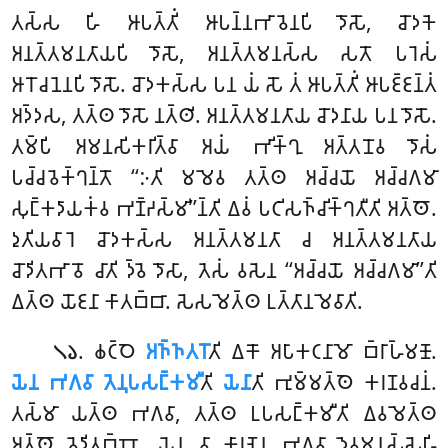
𑀢𑀲𑁆𑀲 𑀳𑀺 𑀆𑀧𑀢𑁆𑀢𑀺𑀁 𑀆𑀧𑀦𑁆𑀦𑀪𑀸𑀯𑁂𑀦𑀧𑀺 𑀤𑁄𑀲𑁄, 𑀘𑁄𑀤𑀓𑁂
𑀅𑀦𑀢𑁆𑀢𑀫𑀦𑀢𑀸𑀬𑀧𑀺 𑀤𑁄𑀲𑁄, 𑀅𑀦𑀢𑁆𑀢𑀫𑀦𑀲𑁆𑀲 𑀲𑀢𑁄 𑀧𑀭𑁂𑀲𑀁
𑀆𑀭𑁄𑀘𑀦𑁂𑀦𑀧𑀺 𑀤𑁄𑀲𑁄. 𑀘𑁄𑀤𑀓𑀲𑁆𑀲 𑀧𑀦 𑀬𑀁 𑀲𑁄 𑀢𑀁 𑀆𑀧𑀢𑁆𑀢𑀺𑀁 𑀆𑀧𑀚𑁆𑀚𑀦𑁆𑀢𑀁
𑀅𑀤𑁆𑀤𑀲, 𑀢𑀢𑁆𑀣 𑀤𑁄𑀲𑁄 𑀦𑀢𑁆𑀣𑀺. 𑀅𑀦𑀢𑁆𑀢𑀫𑀦𑀢𑀸𑀬 𑀘𑁄𑀤𑀦𑀸𑀬 𑀧𑀦 𑀤𑁄𑀲𑁄.
𑀢𑀫𑁆𑀧𑀺 𑀅𑀫𑀦𑀲𑀺𑀓𑀭𑀺𑀢𑁆𑀯𑀸 𑀅𑀬𑀁 𑀪𑀺𑀓𑁆𑀔𑀼 𑀅𑀢𑁆𑀢𑀦𑁄𑀯 𑀤𑁄𑀲𑀁
𑀧𑀘𑁆𑀘𑀯𑁂𑀓𑁆𑀔𑀦𑁆𑀢𑁄 ‘‘𑀇𑀢𑀺 𑀫𑀫𑁂𑀯 𑀢𑀢𑁆𑀣 𑀅𑀘𑁆𑀘𑀬𑁄 𑀅𑀘𑁆𑀘𑀕𑀫𑀸
𑀲𑀼𑀗𑁆𑀓𑀤𑀸𑀬𑀓𑀁𑀯
𑀪𑀡𑁆𑀟𑀲𑁆𑀫𑀺’’𑀦𑁆𑀢𑀺 𑀏𑀯𑀁 𑀧𑀝𑀺𑀲𑀜𑁆𑀘𑀺𑀓𑁆𑀔𑀢𑀻𑀢𑀺 𑀅𑀢𑁆𑀣𑁄.
𑀤𑀼𑀢𑀺𑀬𑀯𑀸𑀭𑁂 𑀘𑁄𑀤𑀓𑀲𑁆𑀲 𑀅𑀦𑀢𑁆𑀢𑀫𑀦𑀢𑀸 𑀘 𑀅𑀦𑀢𑁆𑀢𑀫𑀦𑀢𑀸𑀬
𑀘𑁄𑀤𑀺𑀢𑀪𑀸𑀯𑁄 𑀘𑀸𑀢𑀺 𑀤𑁆𑀯𑁂 𑀤𑁄𑀲𑀸, 𑀢𑁂𑀲𑀁 𑀯𑀲𑁂𑀦 ‘‘𑀅𑀘𑁆𑀘𑀬𑁄 𑀅𑀘𑁆𑀘𑀕𑀫𑀸’’𑀢𑀺
𑀏𑀢𑁆𑀣 𑀬𑁄𑀚𑀦𑀸 𑀓𑀸𑀢𑀩𑁆𑀩𑀸. 𑀲𑁂𑀲𑀫𑁂𑀢𑁆𑀣 𑀉𑀢𑁆𑀢𑀸𑀦𑀫𑁂𑀯𑀸𑀢𑀺.
. 𑀙𑀝𑁆𑀞𑁂
𑀅𑀜𑁆𑀜𑀢𑀭𑁄
𑀢𑀺 𑀏𑀓𑁄 𑀅𑀧𑀸𑀓𑀝𑀦𑀸𑀫𑁄 𑀩𑁆𑀭𑀸𑀳𑁆𑀫𑀡𑁄.
𑁧𑁬
𑀬𑁂𑀦 𑀪𑀕𑀯𑀸 𑀢𑁂𑀦𑀼𑀧𑀲𑀗𑁆𑀓𑀫𑀻
𑀢𑀺
𑀬𑁂𑀦𑀸
𑀢𑀺 𑀪𑀼𑀫𑁆𑀫𑀢𑁆𑀣𑁂 𑀓𑀭𑀡𑀯𑀘𑀦𑀁.
𑀢𑀲𑁆𑀫𑀸 𑀬𑀢𑁆𑀣 𑀪𑀕𑀯𑀸, 𑀢𑀢𑁆𑀣 𑀉𑀧𑀲𑀗𑁆𑀓𑀫𑀻𑀢𑀺 𑀏𑀯𑀫𑁂𑀢𑁆𑀣
𑀅𑀢𑁆𑀣𑁄 𑀯𑁂𑀤𑀺𑀢𑀩𑁆𑀩𑁄. 𑀬𑁂𑀦 𑀯𑀸 𑀓𑀸𑀭𑀡𑁂𑀦 𑀪𑀕𑀯𑀸 𑀤𑁂𑀯𑀫𑀦𑀼𑀲𑁆𑀲𑁂𑀳𑀺