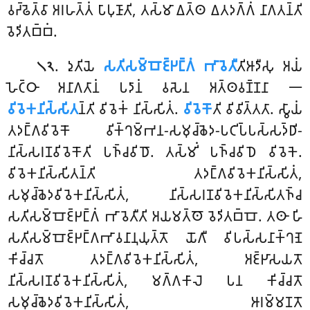
𑀯𑀟𑁆𑀠𑁂𑀢𑁆𑀯𑀸 𑀅𑀭𑀳𑀢𑁆𑀢𑀁 𑀧𑀸𑀧𑀼𑀡𑀸𑀢𑀺, 𑀢𑀲𑁆𑀫𑀸 𑀏𑀢𑁆𑀣 𑀏𑀢𑀤𑀕𑁆𑀕𑀁 𑀦𑀸𑀕𑀢𑀦𑁆𑀢𑀺
𑀯𑁂𑀤𑀺𑀢𑀩𑁆𑀩𑀁.
. 𑀤𑀼𑀢𑀺𑀬𑁂
𑀲𑀢𑀺𑀲𑀫𑁆𑀩𑁄𑀚𑁆𑀛𑀗𑁆𑀕𑀁 𑀪𑀸𑀯𑁂𑀢𑀻
𑀢𑀺𑀆𑀤𑀻𑀲𑀼 𑀅𑀬𑀁
𑁧𑁨
𑀳𑁂𑀝𑁆𑀞𑀸 𑀅𑀦𑀸𑀕𑀢𑀸𑀦𑀁 𑀧𑀤𑀸𑀦𑀁 𑀯𑀲𑁂𑀦 𑀅𑀢𑁆𑀣𑀯𑀡𑁆𑀡𑀦𑀸 𑁋
𑀯𑀺𑀯𑁂𑀓𑀦𑀺𑀲𑁆𑀲𑀺𑀢
𑀦𑁆𑀢𑀺 𑀯𑀺𑀯𑁂𑀓𑀁 𑀦𑀺𑀲𑁆𑀲𑀺𑀢𑀁.
𑀯𑀺𑀯𑁂𑀓𑁄
𑀢𑀺 𑀯𑀺𑀯𑀺𑀢𑁆𑀢𑀢𑀸. 𑀲𑁆𑀯𑀸𑀬𑀁
𑀢𑀤𑀗𑁆𑀕𑀯𑀺𑀯𑁂𑀓𑁄 𑀯𑀺𑀓𑁆𑀔𑀫𑁆𑀪𑀦-𑀲𑀫𑀼𑀘𑁆𑀙𑁂𑀤-𑀧𑀝𑀺𑀧𑁆𑀧𑀲𑁆𑀲𑀤𑁆𑀥𑀺-
𑀦𑀺𑀲𑁆𑀲𑀭𑀡𑀯𑀺𑀯𑁂𑀓𑁄𑀢𑀺 𑀧𑀜𑁆𑀘𑀯𑀺𑀥𑁄. 𑀢𑀲𑁆𑀫𑀺𑀁 𑀧𑀜𑁆𑀘𑀯𑀺𑀥𑁂 𑀯𑀺𑀯𑁂𑀓𑁂.
𑀯𑀺𑀯𑁂𑀓𑀦𑀺𑀲𑁆𑀲𑀺𑀢𑀦𑁆𑀢𑀺 𑀢𑀤𑀗𑁆𑀕𑀯𑀺𑀯𑁂𑀓𑀦𑀺𑀲𑁆𑀲𑀺𑀢𑀁,
𑀲𑀫𑀼𑀘𑁆𑀙𑁂𑀤𑀯𑀺𑀯𑁂𑀓𑀦𑀺𑀲𑁆𑀲𑀺𑀢𑀁, 𑀦𑀺𑀲𑁆𑀲𑀭𑀡𑀯𑀺𑀯𑁂𑀓𑀦𑀺𑀲𑁆𑀲𑀺𑀢𑀜𑁆𑀘
𑀲𑀢𑀺𑀲𑀫𑁆𑀩𑁄𑀚𑁆𑀛𑀗𑁆𑀕𑀁 𑀪𑀸𑀯𑁂𑀢𑀻𑀢𑀺 𑀅𑀬𑀫𑀢𑁆𑀣𑁄 𑀯𑁂𑀤𑀺𑀢𑀩𑁆𑀩𑁄. 𑀢𑀣𑀸 𑀳𑀺
𑀲𑀢𑀺𑀲𑀫𑁆𑀩𑁄𑀚𑁆𑀛𑀗𑁆𑀕𑀪𑀸𑀯𑀦𑀸𑀦𑀼𑀬𑀼𑀢𑁆𑀢𑁄 𑀬𑁄𑀕𑀻 𑀯𑀺𑀧𑀲𑁆𑀲𑀦𑀸𑀓𑁆𑀔𑀡𑁂
𑀓𑀺𑀘𑁆𑀘𑀢𑁄 𑀢𑀤𑀗𑁆𑀕𑀯𑀺𑀯𑁂𑀓𑀦𑀺𑀲𑁆𑀲𑀺𑀢𑀁, 𑀅𑀚𑁆𑀛𑀸𑀲𑀬𑀢𑁄
𑀦𑀺𑀲𑁆𑀲𑀭𑀡𑀯𑀺𑀯𑁂𑀓𑀦𑀺𑀲𑁆𑀲𑀺𑀢𑀁, 𑀫𑀕𑁆𑀕𑀓𑀸𑀮𑁂 𑀧𑀦 𑀓𑀺𑀘𑁆𑀘𑀢𑁄
𑀲𑀫𑀼𑀘𑁆𑀙𑁂𑀤𑀯𑀺𑀯𑁂𑀓𑀦𑀺𑀲𑁆𑀲𑀺𑀢𑀁, 𑀆𑀭𑀫𑁆𑀫𑀡𑀢𑁄