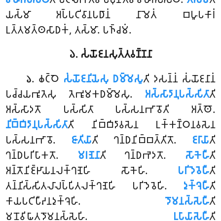
𑀬𑀲𑁆𑀫𑀸 𑀅𑀧𑁆𑀧𑀝𑀺𑀯𑀸𑀦𑀧𑀥𑀸𑀦𑀁 𑀦𑀸𑀫𑁂𑀢𑀁 𑀩𑀳𑀽𑀧𑀓𑀸𑀭𑀁
𑀉𑀢𑁆𑀢𑀫𑀢𑁆𑀣𑀲𑀸𑀥𑀓𑀁, 𑀢𑀲𑁆𑀫𑀸. 𑀧𑀜𑁆𑀘𑀫𑀁.
𑁬. 𑀲𑀁𑀬𑁄𑀚𑀦𑀲𑀼𑀢𑁆𑀢𑀯𑀡𑁆𑀡𑀦𑀸
. 𑀙𑀝𑁆𑀞𑁂
𑀲𑀁𑀬𑁄𑀚𑀦𑀺𑀬𑁂𑀲𑀼 𑀥𑀫𑁆𑀫𑁂𑀲𑀽
𑀢𑀺 𑀤𑀲𑀦𑁆𑀦𑀁 𑀲𑀁𑀬𑁄𑀚𑀦𑀸𑀦𑀁
𑁬
𑀧𑀘𑁆𑀘𑀬𑀪𑀽𑀢𑁂𑀲𑀼 𑀢𑁂𑀪𑀽𑀫𑀓𑀥𑀫𑁆𑀫𑁂𑀲𑀼.
𑀅𑀲𑁆𑀲𑀸𑀤𑀸𑀦𑀼𑀧𑀲𑁆𑀲𑀺𑀢𑀸
𑀢𑀺
𑀅𑀲𑁆𑀲𑀸𑀤𑀢𑁄 𑀧𑀲𑁆𑀲𑀺𑀢𑀸 𑀧𑀲𑁆𑀲𑀦𑀪𑀸𑀯𑁄𑀢𑀺 𑀅𑀢𑁆𑀣𑁄.
𑀦𑀺𑀩𑁆𑀩𑀺𑀤𑀸𑀦𑀼𑀧𑀲𑁆𑀲𑀺𑀢𑀸
𑀢𑀺 𑀦𑀺𑀩𑁆𑀩𑀺𑀤𑀸𑀯𑀲𑁂𑀦 𑀉𑀓𑁆𑀓𑀡𑁆𑀞𑀦𑀯𑀲𑁂𑀦
𑀧𑀲𑁆𑀲𑀦𑀪𑀸𑀯𑁄.
𑀚𑀸𑀢𑀺𑀬𑀸
𑀢𑀺 𑀔𑀦𑁆𑀥𑀦𑀺𑀩𑁆𑀩𑀢𑁆𑀢𑀺𑀢𑁄.
𑀚𑀭𑀸𑀬𑀸
𑀢𑀺
𑀔𑀦𑁆𑀥𑀧𑀭𑀺𑀧𑀸𑀓𑀢𑁄.
𑀫𑀭𑀡𑁂𑀦𑀸
𑀢𑀺 𑀔𑀦𑁆𑀥𑀪𑁂𑀤𑀢𑁄.
𑀲𑁄𑀓𑁂𑀳𑀻
𑀢𑀺
𑀅𑀦𑁆𑀢𑁄𑀦𑀺𑀚𑁆𑀛𑀸𑀬𑀦𑀮𑀓𑁆𑀔𑀡𑁂𑀳𑀺 𑀲𑁄𑀓𑁂𑀳𑀺.
𑀧𑀭𑀺𑀤𑁂𑀯𑁂𑀳𑀻
𑀢𑀺
𑀢𑀦𑁆𑀦𑀺𑀲𑁆𑀲𑀺𑀢𑀮𑀸𑀮𑀧𑁆𑀧𑀺𑀢𑀮𑀓𑁆𑀔𑀡𑁂𑀳𑀺 𑀧𑀭𑀺𑀤𑁂𑀯𑁂𑀳𑀺.
𑀤𑀼𑀓𑁆𑀔𑁂𑀳𑀻
𑀢𑀺
𑀓𑀸𑀬𑀧𑀝𑀺𑀧𑀻𑀴𑀦𑀤𑀼𑀓𑁆𑀔𑁂𑀳𑀺.
𑀤𑁄𑀫𑀦𑀲𑁆𑀲𑁂𑀳𑀻
𑀢𑀺
𑀫𑀦𑁄𑀯𑀺𑀖𑀸𑀢𑀤𑁄𑀫𑀦𑀲𑁆𑀲𑁂𑀳𑀺.
𑀉𑀧𑀸𑀬𑀸𑀲𑁂𑀳𑀻
𑀢𑀺