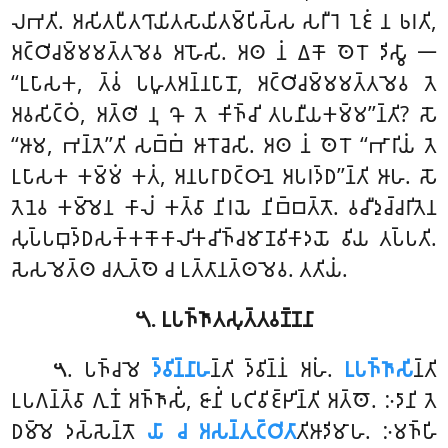
𑀮𑀪𑀢𑀺. 𑀅𑀲𑀺𑀢𑀧𑀻𑀢𑀔𑀸𑀬𑀺𑀢𑀲𑀸𑀬𑀺𑀢𑀫𑁆𑀧𑀺𑀲𑁆𑀲 𑀲𑀭𑀻𑀭𑁂 𑀑𑀚𑀁 𑀦 𑀨𑀭𑀢𑀺,
𑀅𑀝𑁆𑀞𑀺𑀘𑀫𑁆𑀫𑀫𑀢𑁆𑀢𑀫𑁂𑀯 𑀅𑀳𑁄𑀲𑀺. 𑀅𑀣 𑀦𑀁 𑀏𑀓𑁄 𑀣𑁂𑀭𑁄 𑀤𑀺𑀲𑁆𑀯𑀸 𑁋
‘‘𑀉𑀧𑀸𑀲𑀓, 𑀢𑁆𑀯𑀁 𑀧𑀳𑀽𑀢𑀅𑀦𑁆𑀦𑀧𑀸𑀦𑁄, 𑀅𑀝𑁆𑀞𑀺𑀘𑀫𑁆𑀫𑀫𑀢𑁆𑀢𑀫𑁂𑀯 𑀢𑁂
𑀅𑀯𑀲𑀺𑀝𑁆𑀞𑀁, 𑀅𑀢𑁆𑀣𑀺 𑀦𑀼 𑀔𑁄 𑀢𑁂 𑀓𑀺𑀜𑁆𑀘𑀺 𑀢𑀧𑀦𑀻𑀬𑀓𑀫𑁆𑀫’’𑀦𑁆𑀢𑀺? 𑀲𑁄
‘‘𑀆𑀫, 𑀪𑀦𑁆𑀢𑁂’’𑀢𑀺 𑀲𑀩𑁆𑀩𑀁 𑀆𑀭𑁄𑀘𑁂𑀲𑀺. 𑀅𑀣 𑀦𑀁 𑀣𑁂𑀭𑁄 ‘‘𑀪𑀸𑀭𑀺𑀬𑀁 𑀢𑁂
𑀉𑀧𑀸𑀲𑀓 𑀓𑀫𑁆𑀫𑀁 𑀓𑀢𑀁, 𑀅𑀦𑀧𑀭𑀸𑀥𑀝𑁆𑀞𑀸𑀦𑁂 𑀅𑀧𑀭𑀤𑁆𑀥’’𑀦𑁆𑀢𑀺 𑀆𑀳. 𑀲𑁄
𑀢𑁂𑀦𑁂𑀯 𑀓𑀫𑁆𑀫𑁂𑀦 𑀓𑀸𑀮𑀁 𑀓𑀢𑁆𑀯𑀸 𑀦𑀺𑀭𑀬𑁂 𑀦𑀺𑀩𑁆𑀩𑀢𑁆𑀢𑁄. 𑀯𑀘𑀻𑀤𑀼𑀘𑁆𑀘𑀭𑀺𑀢𑁂𑀦
𑀲𑀼𑀧𑁆𑀧𑀩𑀼𑀤𑁆𑀥𑀲𑀓𑁆𑀓𑀓𑁄𑀓𑀸𑀮𑀺𑀓𑀘𑀺𑀜𑁆𑀘𑀫𑀸𑀡𑀯𑀺𑀓𑀸𑀤𑀬𑁄 𑀯𑀺𑀬 𑀢𑀧𑁆𑀧𑀢𑀺.
𑀲𑁂𑀲𑀫𑁂𑀢𑁆𑀣 𑀘𑀢𑀼𑀢𑁆𑀣𑁂 𑀘 𑀉𑀢𑁆𑀢𑀸𑀦𑀢𑁆𑀣𑀫𑁂𑀯. 𑀢𑀢𑀺𑀬𑀁.
𑁫. 𑀉𑀧𑀜𑁆𑀜𑀸𑀢𑀲𑀼𑀢𑁆𑀢𑀯𑀡𑁆𑀡𑀦𑀸
. 𑀧𑀜𑁆𑀘𑀫𑁂
𑀤𑁆𑀯𑀺𑀦𑁆𑀦𑀸𑀳
𑀦𑁆𑀢𑀺 𑀤𑁆𑀯𑀺𑀦𑁆𑀦𑀁 𑀅𑀳𑀁.
𑀉𑀧𑀜𑁆𑀜𑀸𑀲𑀺
𑀦𑁆𑀢𑀺
𑁫
𑀉𑀧𑀕𑀦𑁆𑀢𑁆𑀯𑀸 𑀕𑀼𑀡𑀁 𑀅𑀜𑁆𑀜𑀸𑀲𑀺𑀁, 𑀚𑀸𑀦𑀺𑀁 𑀧𑀝𑀺𑀯𑀺𑀚𑁆𑀛𑀺𑀦𑁆𑀢𑀺 𑀅𑀢𑁆𑀣𑁄. 𑀇𑀤𑀸𑀦𑀺 𑀢𑁂
𑀥𑀫𑁆𑀫𑁂 𑀤𑀲𑁆𑀲𑁂𑀦𑁆𑀢𑁄
𑀬𑀸 𑀘 𑀅𑀲𑀦𑁆𑀢𑀼𑀝𑁆𑀞𑀺𑀢𑀸
𑀢𑀺𑀆𑀤𑀺𑀫𑀸𑀳. 𑀇𑀫𑀜𑁆𑀳𑀺