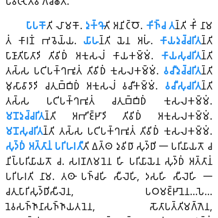
𑀧𑀯𑀝𑁆𑀝𑁂𑀢𑁆𑀯𑀸 𑀕𑀘𑁆𑀙𑀢𑀺.
𑀧𑀸𑀧𑀓𑁄
𑀢𑀺
𑀮𑀸𑀫𑀓𑁄.
𑀤𑀼𑀓𑁆𑀔𑁄
𑀢𑀺 𑀅𑀦𑀺𑀝𑁆𑀞𑁄.
𑀓𑀺𑀜𑁆𑀘 𑀢
𑀦𑁆𑀢𑀺 𑀓𑀺𑀁 𑀦𑀸𑀫
𑀢𑀁 𑀓𑀸𑀭𑀡𑀁 𑀪𑀯𑁂𑀬𑁆𑀬.
𑀬𑀸𑀳
𑀦𑁆𑀢𑀺 𑀬𑁂𑀦 𑀅𑀳𑀁.
𑀓𑀸𑀬𑀤𑀼𑀘𑁆𑀘𑀭𑀺𑀢
𑀦𑁆𑀢𑀺
𑀧𑀸𑀡𑀸𑀢𑀺𑀧𑀸𑀢𑀸𑀤𑀺 𑀢𑀺𑀯𑀺𑀥𑀁 𑀅𑀓𑀼𑀲𑀮𑀁 𑀓𑀸𑀬𑀓𑀫𑁆𑀫𑀁.
𑀓𑀸𑀬𑀲𑀼𑀘𑀭𑀺𑀢
𑀦𑁆𑀢𑀺
𑀢𑀲𑁆𑀲 𑀧𑀝𑀺𑀧𑀓𑁆𑀔𑀪𑀽𑀢𑀁 𑀢𑀺𑀯𑀺𑀥𑀁 𑀓𑀼𑀲𑀮𑀓𑀫𑁆𑀫𑀁.
𑀯𑀘𑀻𑀤𑀼𑀘𑁆𑀘𑀭𑀺𑀢
𑀦𑁆𑀢𑀺
𑀫𑀼𑀲𑀸𑀯𑀸𑀤𑀸𑀤𑀺 𑀘𑀢𑀼𑀩𑁆𑀩𑀺𑀥𑀁 𑀅𑀓𑀼𑀲𑀮𑀁 𑀯𑀘𑀻𑀓𑀫𑁆𑀫𑀁.
𑀯𑀘𑀻𑀲𑀼𑀘𑀭𑀺𑀢
𑀦𑁆𑀢𑀺
𑀢𑀲𑁆𑀲 𑀧𑀝𑀺𑀧𑀓𑁆𑀔𑀪𑀽𑀢𑀁 𑀘𑀢𑀼𑀩𑁆𑀩𑀺𑀥𑀁 𑀓𑀼𑀲𑀮𑀓𑀫𑁆𑀫𑀁.
𑀫𑀦𑁄𑀤𑀼𑀘𑁆𑀘𑀭𑀺𑀢
𑀦𑁆𑀢𑀺 𑀅𑀪𑀺𑀚𑁆𑀛𑀸𑀤𑀺 𑀢𑀺𑀯𑀺𑀥𑀁 𑀅𑀓𑀼𑀲𑀮𑀓𑀫𑁆𑀫𑀁.
𑀫𑀦𑁄𑀲𑀼𑀘𑀭𑀺𑀢
𑀦𑁆𑀢𑀺 𑀢𑀲𑁆𑀲 𑀧𑀝𑀺𑀧𑀓𑁆𑀔𑀪𑀽𑀢𑀁 𑀢𑀺𑀯𑀺𑀥𑀁 𑀓𑀼𑀲𑀮𑀓𑀫𑁆𑀫𑀁.
𑀲𑀼𑀤𑁆𑀥𑀁 𑀅𑀢𑁆𑀢𑀸𑀦𑀁 𑀧𑀭𑀺𑀳𑀭𑀢𑀻
𑀢𑀺 𑀏𑀢𑁆𑀣 𑀤𑀼𑀯𑀺𑀥𑀸 𑀲𑀼𑀤𑁆𑀥𑀺 𑁋 𑀧𑀭𑀺𑀬𑀸𑀬𑀢𑁄 𑀘
𑀦𑀺𑀧𑁆𑀧𑀭𑀺𑀬𑀸𑀬𑀢𑁄 𑀘. 𑀲𑀭𑀡𑀕𑀫𑀦𑁂𑀦 𑀳𑀺 𑀧𑀭𑀺𑀬𑀸𑀬𑁂𑀦 𑀲𑀼𑀤𑁆𑀥𑀁 𑀅𑀢𑁆𑀢𑀸𑀦𑀁
𑀧𑀭𑀺𑀳𑀭𑀢𑀺 𑀦𑀸𑀫. 𑀢𑀣𑀸 𑀧𑀜𑁆𑀘𑀳𑀺 𑀲𑀻𑀮𑁂𑀳𑀺, 𑀤𑀲𑀳𑀺 𑀲𑀻𑀮𑁂𑀳𑀺 𑁋
𑀘𑀢𑀼𑀧𑀸𑀭𑀺𑀲𑀼𑀤𑁆𑀥𑀺𑀲𑀻𑀮𑁂𑀦, 𑀧𑀞𑀫𑀚𑁆𑀛𑀸𑀦𑁂𑀦…𑀧𑁂…
𑀦𑁂𑀯𑀲𑀜𑁆𑀜𑀸𑀦𑀸𑀲𑀜𑁆𑀜𑀸𑀬𑀢𑀦𑁂𑀦, 𑀲𑁄𑀢𑀸𑀧𑀢𑁆𑀢𑀺𑀫𑀕𑁆𑀕𑁂𑀦,