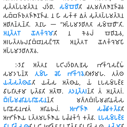
𑀲𑀼𑀢𑁆𑀢𑀧𑁆𑀧𑀫𑀢𑁆𑀢𑁂𑀦 𑀮𑀤𑁆𑀥𑀸.
𑀲𑀫𑁆𑀩𑁄𑀥𑀻
𑀢𑀺 𑀘𑀢𑀼𑀫𑀕𑁆𑀕𑀜𑀸𑀡𑀜𑁆𑀘𑁂𑀯
𑀲𑀩𑁆𑀩𑀜𑁆𑀜𑀼𑀢𑀜𑁆𑀜𑀸𑀡𑀜𑁆𑀘. 𑀦 𑀳𑀺 𑀲𑀓𑁆𑀓𑀸 𑀏𑀢𑀁 𑀲𑀼𑀢𑁆𑀢𑀧𑁆𑀧𑀫𑀢𑁆𑀢𑁂𑀦
𑀅𑀥𑀺𑀕𑀦𑁆𑀢𑀼𑀦𑁆𑀢𑀺. 𑀢𑁂𑀦𑀸𑀳 𑁋 ‘‘𑀅𑀧𑁆𑀧𑀫𑀸𑀤𑀸𑀥𑀺𑀕𑀢𑀸 𑀲𑀫𑁆𑀩𑁄𑀥𑀻’’𑀢𑀺.
𑀅𑀦𑀼𑀢𑁆𑀢𑀭𑁄 𑀬𑁄𑀕𑀓𑁆𑀔𑁂𑀫𑁄
𑀢𑀺 𑀦 𑀓𑁂𑀯𑀮𑀁 𑀩𑁄𑀥𑀺𑀬𑁂𑀯,
𑀅𑀭𑀳𑀢𑁆𑀢𑀨𑀮𑀦𑀺𑀩𑁆𑀩𑀸𑀦𑀲𑀗𑁆𑀔𑀸𑀢𑁄 𑀅𑀦𑀼𑀢𑁆𑀢𑀭𑁄 𑀬𑁄𑀕𑀓𑁆𑀔𑁂𑀫𑁄𑀧𑀺
𑀅𑀧𑁆𑀧𑀫𑀸𑀤𑀸𑀥𑀺𑀕𑀢𑁄𑀯.
𑀇𑀤𑀸𑀦𑀺 𑀅𑀢𑁆𑀢𑀦𑀸 𑀧𑀝𑀺𑀮𑀤𑁆𑀥𑀕𑀼𑀡𑁂𑀲𑀼 𑀪𑀺𑀓𑁆𑀔𑀼𑀲𑀗𑁆𑀖𑀁
𑀲𑀫𑀸𑀤𑀧𑁂𑀦𑁆𑀢𑁄
𑀢𑀼𑀫𑁆𑀳𑁂 𑀘𑁂𑀧𑀺 𑀪𑀺𑀓𑁆𑀔𑀯𑁂
𑀢𑀺𑀆𑀤𑀺𑀫𑀸𑀳. 𑀢𑀢𑁆𑀣
𑀬𑀲𑁆𑀲𑀢𑁆𑀣𑀸𑀬𑀸
𑀢𑀺 𑀬𑀲𑁆𑀲 𑀅𑀢𑁆𑀣𑀸𑀬, 𑀬𑀁 𑀉𑀧𑀲𑀫𑁆𑀧𑀚𑁆𑀚
𑀯𑀺𑀳𑀭𑀺𑀢𑀼𑀓𑀸𑀫𑀸 𑀳𑀼𑀢𑁆𑀯𑀸𑀢𑀺 𑀅𑀢𑁆𑀣𑁄.
𑀢𑀤𑀦𑀼𑀢𑁆𑀢𑀭
𑀦𑁆𑀢𑀺 𑀢𑀁 𑀅𑀦𑀼𑀢𑁆𑀢𑀭𑀁.
𑀩𑁆𑀭𑀳𑁆𑀫𑀘𑀭𑀺𑀬𑀧𑀭𑀺𑀬𑁄𑀲𑀸𑀦
𑀦𑁆𑀢𑀺 𑀫𑀕𑁆𑀕𑀩𑁆𑀭𑀳𑁆𑀫𑀘𑀭𑀺𑀬𑀲𑁆𑀲
𑀧𑀭𑀺𑀬𑁄𑀲𑀸𑀦𑀪𑀽𑀢𑀁 𑀅𑀭𑀺𑀬𑀨𑀮𑀁.
𑀅𑀪𑀺𑀜𑁆𑀜𑀸 𑀲𑀘𑁆𑀙𑀺𑀓𑀢𑁆𑀯𑀸
𑀢𑀺
𑀅𑀪𑀺𑀜𑁆𑀜𑀸𑀬 𑀉𑀢𑁆𑀢𑀫𑀧𑀜𑁆𑀜𑀸𑀬 𑀧𑀘𑁆𑀘𑀓𑁆𑀔𑀁 𑀓𑀢𑁆𑀯𑀸.
𑀉𑀧𑀲𑀫𑁆𑀧𑀚𑁆𑀚
𑀯𑀺𑀳𑀭𑀺𑀲𑁆𑀲𑀣𑀸
𑀢𑀺 𑀧𑀝𑀺𑀮𑀪𑀺𑀢𑁆𑀯𑀸 𑀧𑀸𑀧𑀼𑀡𑀺𑀢𑁆𑀯𑀸 𑀯𑀺𑀳𑀭𑀺𑀲𑁆𑀲𑀣.
𑀢𑀲𑁆𑀫𑀸
𑀢𑀺