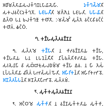
𑀅𑀥𑀺𑀫𑀢𑁆𑀢𑀸𑀬𑀸𑀲𑀮𑀓𑁆𑀔𑀡𑀉𑀧𑀸𑀬𑀸𑀲𑁂𑀳𑀺.
𑀤𑀼𑀓𑁆𑀔𑀲𑁆𑀫𑀸
𑀢𑀺
𑀲𑀓𑀮𑀯𑀝𑁆𑀝𑀤𑀼𑀓𑁆𑀔𑀢𑁄.
𑀧𑀚𑀳𑀢𑀻
𑀢𑀺 𑀫𑀕𑁆𑀕𑁂𑀦 𑀧𑀚𑀳𑀢𑀺.
𑀧𑀳𑀸𑀬𑀸
𑀢𑀺
𑀏𑀢𑁆𑀣 𑀧𑀦 𑀨𑀮𑀓𑁆𑀔𑀡𑁄 𑀓𑀣𑀺𑀢𑁄. 𑀇𑀫𑀲𑁆𑀫𑀺𑀁 𑀲𑀼𑀢𑁆𑀢𑁂 𑀯𑀝𑁆𑀝𑀯𑀺𑀯𑀝𑁆𑀝𑀁
𑀓𑀣𑀺𑀢𑀁. 𑀙𑀝𑁆𑀞𑀁.
𑁭. 𑀓𑀡𑁆𑀳𑀲𑀼𑀢𑁆𑀢𑀯𑀡𑁆𑀡𑀦𑀸
. 𑀲𑀢𑁆𑀢𑀫𑁂
𑀓𑀡𑁆𑀳𑀸
𑀢𑀺 𑀦 𑀓𑀸𑀴𑀯𑀡𑁆𑀡𑀢𑀸𑀬 𑀓𑀡𑁆𑀳𑀸,
𑁭
𑀓𑀡𑁆𑀳𑀢𑀸𑀬 𑀧𑀦 𑀉𑀧𑀦𑁂𑀦𑁆𑀢𑀻𑀢𑀺 𑀦𑀺𑀧𑁆𑀨𑀢𑁆𑀢𑀺𑀓𑀸𑀴𑀢𑀸𑀬 𑀓𑀡𑁆𑀳𑀸.
𑀲𑀭𑀲𑁂𑀦𑀸𑀧𑀺 𑀯𑀸 𑀲𑀩𑁆𑀩𑀸𑀓𑀼𑀲𑀮𑀥𑀫𑁆𑀫𑀸 𑀓𑀡𑁆𑀳𑀸 𑀏𑀯. 𑀦 𑀳𑀺 𑀢𑁂𑀲𑀁
𑀉𑀧𑁆𑀧𑀢𑁆𑀢𑀺𑀬𑀸 𑀘𑀺𑀢𑁆𑀢𑀁 𑀧𑀪𑀲𑁆𑀲𑀭𑀁 𑀳𑁄𑀢𑀺.
𑀅𑀳𑀺𑀭𑀺𑀓
𑀦𑁆𑀢𑀺 𑀅𑀳𑀺𑀭𑀺𑀓𑀪𑀸𑀯𑁄.
𑀅𑀦𑁄𑀢𑁆𑀢𑀧𑁆𑀧
𑀦𑁆𑀢𑀺 𑀅𑀦𑁄𑀢𑁆𑀢𑀸𑀧𑀺𑀪𑀸𑀯𑁄. 𑀲𑀢𑁆𑀢𑀫𑀁.
𑁮. 𑀲𑀼𑀓𑁆𑀓𑀲𑀼𑀢𑁆𑀢𑀯𑀡𑁆𑀡𑀦𑀸
. 𑀅𑀝𑁆𑀞𑀫𑁂
𑀲𑀼𑀓𑁆𑀓𑀸
𑀢𑀺 𑀦 𑀯𑀡𑁆𑀡𑀲𑀼𑀓𑁆𑀓𑀢𑀸𑀬 𑀲𑀼𑀓𑁆𑀓𑀸,
𑁮