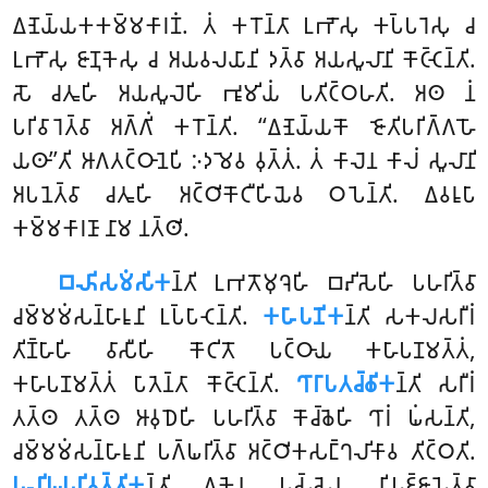
𑀏𑀡𑁂𑀬𑁆𑀬𑀓𑀓𑀫𑁆𑀫𑀓𑀸𑀭𑀡𑀁. 𑀢𑀁 𑀓𑀭𑁄𑀦𑁆𑀢𑀸 𑀉𑀪𑁄𑀲𑀼 𑀓𑀧𑁆𑀧𑀭𑁂𑀲𑀼 𑀘
𑀉𑀪𑁄𑀲𑀼 𑀚𑀸𑀡𑀼𑀓𑁂𑀲𑀼 𑀘 𑀅𑀬𑀯𑀮𑀬𑀸𑀦𑀺 𑀤𑀢𑁆𑀯𑀸 𑀅𑀬𑀲𑀽𑀮𑀸𑀦𑀺 𑀓𑁄𑀝𑁆𑀝𑁂𑀦𑁆𑀢𑀺.
𑀲𑁄 𑀘𑀢𑀽𑀳𑀺 𑀅𑀬𑀲𑀽𑀮𑁂𑀳𑀺 𑀪𑀽𑀫𑀺𑀬𑀁 𑀧𑀢𑀺𑀝𑁆𑀞𑀳𑀢𑀺. 𑀅𑀣 𑀦𑀁
𑀧𑀭𑀺𑀯𑀸𑀭𑁂𑀢𑁆𑀯𑀸 𑀅𑀕𑁆𑀕𑀺𑀁 𑀓𑀭𑁄𑀦𑁆𑀢𑀺. ‘‘𑀏𑀡𑁂𑀬𑁆𑀬𑀓𑁄 𑀚𑁄𑀢𑀺𑀧𑀭𑀺𑀕𑁆𑀕𑀳𑁄
𑀬𑀣𑀸’’𑀢𑀺 𑀆𑀕𑀢𑀝𑁆𑀞𑀸𑀦𑁂𑀧𑀺 𑀇𑀤𑀫𑁂𑀯 𑀯𑀼𑀢𑁆𑀢𑀁. 𑀢𑀁 𑀓𑀸𑀮𑁂𑀦 𑀓𑀸𑀮𑀁 𑀲𑀽𑀮𑀸𑀦𑀺
𑀅𑀧𑀦𑁂𑀢𑁆𑀯𑀸 𑀘𑀢𑀽𑀳𑀺 𑀅𑀝𑁆𑀞𑀺𑀓𑁄𑀝𑀻𑀳𑀺𑀬𑁂𑀯 𑀞𑀧𑁂𑀦𑁆𑀢𑀺. 𑀏𑀯𑀭𑀽𑀧𑀸
𑀓𑀫𑁆𑀫𑀓𑀸𑀭𑀡𑀸 𑀦𑀸𑀫 𑀦𑀢𑁆𑀣𑀺.
𑀩𑀴𑀺𑀲𑀫𑀁𑀲𑀺𑀓
𑀦𑁆𑀢𑀺
𑀉𑀪𑀢𑁄𑀫𑀼𑀔𑁂𑀳𑀺 𑀩𑀴𑀺𑀲𑁂𑀳𑀺 𑀧𑀳𑀭𑀺𑀢𑁆𑀯𑀸
𑀘𑀫𑁆𑀫𑀫𑀁𑀲𑀦𑁆𑀳𑀸𑀭𑀽𑀦𑀺 𑀉𑀧𑁆𑀧𑀸𑀝𑁂𑀦𑁆𑀢𑀺.
𑀓𑀳𑀸𑀧𑀡𑀺𑀓
𑀦𑁆𑀢𑀺 𑀲𑀓𑀮𑀲𑀭𑀻𑀭𑀁
𑀢𑀺𑀡𑁆𑀳𑀸𑀳𑀺 𑀯𑀸𑀲𑀻𑀳𑀺 𑀓𑁄𑀝𑀺𑀢𑁄 𑀧𑀝𑁆𑀞𑀸𑀬 𑀓𑀳𑀸𑀧𑀡𑀫𑀢𑁆𑀢𑀁,
𑀓𑀳𑀸𑀧𑀡𑀫𑀢𑁆𑀢𑀁 𑀧𑀸𑀢𑁂𑀦𑁆𑀢𑀸 𑀓𑁄𑀝𑁆𑀝𑁂𑀦𑁆𑀢𑀺.
𑀔𑀸𑀭𑀸𑀧𑀢𑀘𑁆𑀙𑀺𑀓
𑀦𑁆𑀢𑀺 𑀲𑀭𑀻𑀭𑀁
𑀢𑀢𑁆𑀣 𑀢𑀢𑁆𑀣 𑀆𑀯𑀼𑀥𑁂𑀳𑀺 𑀧𑀳𑀭𑀺𑀢𑁆𑀯𑀸 𑀓𑁄𑀘𑁆𑀙𑁂𑀳𑀺 𑀔𑀸𑀭𑀁 𑀖𑀁𑀲𑀦𑁆𑀢𑀺,
𑀘𑀫𑁆𑀫𑀫𑀁𑀲𑀦𑁆𑀳𑀸𑀭𑀽𑀦𑀺 𑀧𑀕𑁆𑀖𑀭𑀺𑀢𑁆𑀯𑀸 𑀅𑀝𑁆𑀞𑀺𑀓𑀲𑀗𑁆𑀔𑀮𑀺𑀓𑀸𑀯 𑀢𑀺𑀝𑁆𑀞𑀢𑀺.
𑀧𑀮𑀺𑀖𑀧𑀭𑀺𑀯𑀢𑁆𑀢𑀺𑀓
𑀦𑁆𑀢𑀺 𑀏𑀓𑁂𑀦 𑀧𑀲𑁆𑀲𑁂𑀦 𑀦𑀺𑀧𑀚𑁆𑀚𑀸𑀧𑁂𑀢𑁆𑀯𑀸