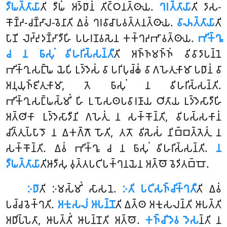
𑀤𑀻𑀖𑀢𑁆𑀢𑀸𑀬𑀸
𑀢𑀺 𑀤𑀻𑀖𑀁 𑀅𑀤𑁆𑀥𑀸𑀦𑀁 𑀢𑀺𑀝𑁆𑀞𑀦𑀢𑁆𑀣𑀸𑀬.
𑀔𑀭𑀢𑁆𑀢𑀸𑀬𑀸
𑀢𑀺 𑀤𑀸𑀲-
𑀓𑁄𑀡𑁆𑀟-𑀘𑀡𑁆𑀟𑀸𑀮-𑀯𑁂𑀦𑀸𑀢𑀺 𑀏𑀯𑀁 𑀔𑀭𑀯𑀸𑀘𑀸𑀧𑀯𑀢𑁆𑀢𑀦𑀢𑁆𑀣𑀸𑀬.
𑀯𑀸𑀴𑀢𑁆𑀢𑀸𑀬𑀸
𑀢𑀺
𑀧𑀸𑀡𑀺 𑀮𑁂𑀟𑁆𑀟𑀼𑀤𑀡𑁆𑀟𑀸𑀤𑀻𑀳𑀺 𑀧𑀳𑀭𑀡𑀯𑀲𑁂𑀦 𑀓𑀓𑁆𑀔𑀴𑀪𑀸𑀯𑀢𑁆𑀣𑀸𑀬.
𑀪𑀺𑀓𑁆𑀔𑀽
𑀘 𑀦 𑀨𑀸𑀲𑀼𑀁 𑀯𑀺𑀳𑀭𑀺𑀲𑁆𑀲𑀦𑁆𑀢𑀻
𑀢𑀺 𑀅𑀜𑁆𑀜𑀫𑀜𑁆𑀜𑀁 𑀯𑀺𑀯𑀸𑀤𑀸𑀧𑀦𑁆𑀦𑁂
𑀪𑀺𑀓𑁆𑀔𑀼𑀲𑀗𑁆𑀖𑁂 𑀬𑁂𑀧𑀺 𑀉𑀤𑁆𑀤𑁂𑀲𑀁 𑀯𑀸 𑀧𑀭𑀺𑀧𑀼𑀘𑁆𑀙𑀁 𑀯𑀸 𑀕𑀳𑁂𑀢𑀼𑀓𑀸𑀫𑀸 𑀧𑀥𑀸𑀦𑀁 𑀯𑀸
𑀅𑀦𑀼𑀬𑀼𑀜𑁆𑀚𑀺𑀢𑀼𑀓𑀸𑀫𑀸, 𑀢𑁂 𑀨𑀸𑀲𑀼𑀁 𑀦 𑀯𑀺𑀳𑀭𑀺𑀲𑁆𑀲𑀦𑁆𑀢𑀺.
𑀪𑀺𑀓𑁆𑀔𑀼𑀲𑀗𑁆𑀖𑀲𑁆𑀫𑀺𑀁 𑀳𑀺 𑀉𑀧𑁄𑀲𑀣𑀧𑀯𑀸𑀭𑀡𑀸𑀬 𑀞𑀺𑀢𑀸𑀬 𑀉𑀤𑁆𑀤𑁂𑀲𑀸𑀤𑀻𑀳𑀺
𑀅𑀢𑁆𑀣𑀺𑀓𑀸 𑀉𑀤𑁆𑀤𑁂𑀲𑀸𑀤𑀻𑀦𑀺 𑀕𑀳𑁂𑀢𑀼𑀁 𑀦 𑀲𑀓𑁆𑀓𑁄𑀦𑁆𑀢𑀺, 𑀯𑀺𑀧𑀲𑁆𑀲𑀓𑀸𑀦𑀁
𑀘𑀺𑀢𑁆𑀢𑀼𑀧𑁆𑀧𑀸𑀤𑁄 𑀦 𑀏𑀓𑀕𑁆𑀕𑁄 𑀳𑁄𑀢𑀺, 𑀢𑀢𑁄 𑀯𑀺𑀲𑁂𑀲𑀁 𑀦𑀺𑀩𑁆𑀩𑀢𑁆𑀢𑁂𑀢𑀼𑀁 𑀦
𑀲𑀓𑁆𑀓𑁄𑀦𑁆𑀢𑀺. 𑀏𑀯𑀁 𑀪𑀺𑀓𑁆𑀔𑀽 𑀘 𑀦 𑀨𑀸𑀲𑀼𑀁 𑀯𑀺𑀳𑀭𑀺𑀲𑁆𑀲𑀦𑁆𑀢𑀺.
𑀦
𑀤𑀻𑀖𑀢𑁆𑀢𑀸𑀬𑀸
𑀢𑀺𑀆𑀤𑀻𑀲𑀼 𑀯𑀼𑀢𑁆𑀢𑀧𑀝𑀺𑀧𑀓𑁆𑀔𑀦𑀬𑁂𑀦 𑀅𑀢𑁆𑀣𑁄 𑀯𑁂𑀤𑀺𑀢𑀩𑁆𑀩𑁄.
𑀇𑀥𑀸
𑀢𑀺
𑀇𑀫𑀲𑁆𑀫𑀺𑀁 𑀲𑀸𑀲𑀦𑁂.
𑀇𑀢𑀺 𑀧𑀝𑀺𑀲𑀜𑁆𑀘𑀺𑀓𑁆𑀔𑀢𑀻
𑀢𑀺 𑀏𑀯𑀁
𑀧𑀘𑁆𑀘𑀯𑁂𑀓𑁆𑀔𑀢𑀺.
𑀅𑀓𑀼𑀲𑀮𑀁 𑀆𑀧𑀦𑁆𑀦𑁄
𑀢𑀺 𑀏𑀢𑁆𑀣 𑀅𑀓𑀼𑀲𑀮𑀦𑁆𑀢𑀺 𑀆𑀧𑀢𑁆𑀢𑀺
𑀅𑀥𑀺𑀧𑁆𑀧𑁂𑀢𑀸, 𑀆𑀧𑀢𑁆𑀢𑀺𑀁 𑀆𑀧𑀦𑁆𑀦𑁄𑀢𑀺 𑀅𑀢𑁆𑀣𑁄.
𑀓𑀜𑁆𑀘𑀺𑀤𑁂𑀯 𑀤𑁂𑀲
𑀦𑁆𑀢𑀺 𑀦