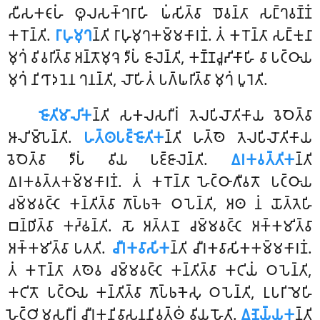
𑀲𑀻𑀲𑀓𑀝𑀸𑀳𑀁 𑀣𑀽𑀮𑀲𑀓𑁆𑀔𑀭𑀸𑀳𑀺 𑀖𑀁𑀲𑀺𑀢𑁆𑀯𑀸 𑀥𑁄𑀯𑀦𑁆𑀢𑀸 𑀲𑀗𑁆𑀔𑀯𑀡𑁆𑀡𑀁
𑀓𑀭𑁄𑀦𑁆𑀢𑀺.
𑀭𑀸𑀳𑀼𑀫𑀼𑀔
𑀦𑁆𑀢𑀺 𑀭𑀸𑀳𑀼𑀫𑀼𑀔𑀓𑀫𑁆𑀫𑀓𑀸𑀭𑀡𑀁. 𑀢𑀁 𑀓𑀭𑁄𑀦𑁆𑀢𑀸 𑀲𑀗𑁆𑀓𑀼𑀦𑀸
𑀫𑀼𑀔𑀁 𑀯𑀺𑀯𑀭𑀺𑀢𑁆𑀯𑀸 𑀅𑀦𑁆𑀢𑁄𑀫𑀼𑀔𑁂 𑀤𑀻𑀧𑀁 𑀚𑀸𑀮𑁂𑀦𑁆𑀢𑀺, 𑀓𑀡𑁆𑀡𑀘𑀽𑀴𑀺𑀓𑀸𑀳𑀺 𑀯𑀸 𑀧𑀝𑁆𑀞𑀸𑀬
𑀫𑀼𑀔𑀁 𑀦𑀺𑀔𑀸𑀤𑀦𑁂𑀦 𑀔𑀦𑀦𑁆𑀢𑀺, 𑀮𑁄𑀳𑀺𑀢𑀁 𑀧𑀕𑁆𑀖𑀭𑀺𑀢𑁆𑀯𑀸 𑀫𑀼𑀔𑀁 𑀧𑀽𑀭𑁂𑀢𑀺.
𑀚𑁄𑀢𑀺𑀫𑀸𑀮𑀺𑀓
𑀦𑁆𑀢𑀺 𑀲𑀓𑀮𑀲𑀭𑀻𑀭𑀁 𑀢𑁂𑀮𑀧𑀺𑀮𑁄𑀢𑀺𑀓𑀸𑀬 𑀯𑁂𑀞𑁂𑀢𑁆𑀯𑀸
𑀆𑀮𑀺𑀫𑁆𑀧𑁂𑀦𑁆𑀢𑀺.
𑀳𑀢𑁆𑀣𑀧𑀚𑁆𑀚𑁄𑀢𑀺𑀓
𑀦𑁆𑀢𑀺 𑀳𑀢𑁆𑀣𑁂 𑀢𑁂𑀮𑀧𑀺𑀮𑁄𑀢𑀺𑀓𑀸𑀬
𑀯𑁂𑀞𑁂𑀢𑁆𑀯𑀸 𑀤𑀻𑀧𑀁 𑀯𑀺𑀬 𑀧𑀚𑁆𑀚𑀸𑀮𑁂𑀦𑁆𑀢𑀺.
𑀏𑀭𑀓𑀯𑀢𑁆𑀢𑀺𑀓
𑀦𑁆𑀢𑀺
𑀏𑀭𑀓𑀯𑀢𑁆𑀢𑀓𑀫𑁆𑀫𑀓𑀸𑀭𑀡𑀁. 𑀢𑀁 𑀓𑀭𑁄𑀦𑁆𑀢𑀸 𑀳𑁂𑀝𑁆𑀞𑀸𑀕𑀻𑀯𑀢𑁄 𑀧𑀝𑁆𑀞𑀸𑀬
𑀘𑀫𑁆𑀫𑀯𑀝𑁆𑀝𑁂 𑀓𑀦𑁆𑀢𑀺𑀢𑁆𑀯𑀸 𑀕𑁄𑀧𑁆𑀨𑀓𑁂 𑀞𑀧𑁂𑀦𑁆𑀢𑀺, 𑀅𑀣 𑀦𑀁 𑀬𑁄𑀢𑁆𑀢𑁂𑀳𑀺
𑀩𑀦𑁆𑀥𑀺𑀢𑁆𑀯𑀸 𑀓𑀟𑁆𑀠𑀦𑁆𑀢𑀺. 𑀲𑁄 𑀅𑀢𑁆𑀢𑀦𑁄 𑀘𑀫𑁆𑀫𑀯𑀝𑁆𑀝𑁂 𑀅𑀓𑁆𑀓𑀫𑀺𑀢𑁆𑀯𑀸
𑀅𑀓𑁆𑀓𑀫𑀺𑀢𑁆𑀯𑀸 𑀧𑀢𑀢𑀺.
𑀘𑀻𑀭𑀓𑀯𑀸𑀲𑀺𑀓
𑀦𑁆𑀢𑀺 𑀘𑀻𑀭𑀓𑀯𑀸𑀲𑀺𑀓𑀓𑀫𑁆𑀫𑀓𑀸𑀭𑀡𑀁.
𑀢𑀁 𑀓𑀭𑁄𑀦𑁆𑀢𑀸 𑀢𑀣𑁂𑀯 𑀘𑀫𑁆𑀫𑀯𑀝𑁆𑀝𑁂 𑀓𑀦𑁆𑀢𑀺𑀢𑁆𑀯𑀸 𑀓𑀝𑀺𑀬𑀁 𑀞𑀧𑁂𑀦𑁆𑀢𑀺,
𑀓𑀝𑀺𑀢𑁄 𑀧𑀝𑁆𑀞𑀸𑀬 𑀓𑀦𑁆𑀢𑀺𑀢𑁆𑀯𑀸 𑀕𑁄𑀧𑁆𑀨𑀓𑁂𑀲𑀼 𑀞𑀧𑁂𑀦𑁆𑀢𑀺, 𑀉𑀧𑀭𑀺𑀫𑁂𑀳𑀺
𑀳𑁂𑀝𑁆𑀞𑀺𑀫𑀲𑀭𑀻𑀭𑀁 𑀘𑀻𑀭𑀓𑀦𑀺𑀯𑀸𑀲𑀦𑀦𑀺𑀯𑀢𑁆𑀣𑀁 𑀯𑀺𑀬 𑀳𑁄𑀢𑀺.
𑀏𑀡𑁂𑀬𑁆𑀬𑀓
𑀦𑁆𑀢𑀺