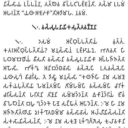
𑀦𑀺𑀲𑁆𑀲𑀸𑀬 𑀉𑀧𑁆𑀧𑀦𑁆𑀦𑀸, 𑀢𑀢𑁆𑀣𑁂𑀯 𑀯𑀺𑀧𑁆𑀧𑀝𑀺𑀧𑀚𑁆𑀚𑀦𑁆𑀢𑀺. 𑀢𑀲𑁆𑀫𑀸 𑀉𑀧𑀫𑀁
𑀆𑀳𑀭𑀦𑁆𑀢𑁄 ‘‘𑀬𑀣𑀸 𑀅𑀚𑁂𑀴𑀓𑀸’’𑀢𑀺𑀆𑀤𑀺𑀫𑀸𑀳. 𑀦𑀯𑀫𑀁.
𑁧𑁦. 𑀯𑀲𑁆𑀲𑀽𑀧𑀦𑀸𑀬𑀺𑀓𑀲𑀼𑀢𑁆𑀢𑀯𑀡𑁆𑀡𑀦𑀸
. 𑀤𑀲𑀫𑀁
𑀅𑀝𑁆𑀞𑀼𑀧𑁆𑀧𑀢𑁆𑀢𑀺𑀬𑀁 𑀯𑀼𑀢𑁆𑀢𑀁.
𑁧𑁦
𑀓𑀢𑀭𑀅𑀝𑁆𑀞𑀼𑀧𑁆𑀧𑀢𑁆𑀢𑀺𑀬𑀁? 𑀫𑀦𑀼𑀲𑁆𑀲𑀸𑀦𑀁 𑀉𑀚𑁆𑀛𑀸𑀬𑀦𑁂. 𑀪𑀕𑀯𑀢𑀸 𑀳𑀺
𑀧𑀞𑀫𑀩𑁄𑀥𑀺𑀬𑀁 𑀯𑀻𑀲𑀢𑀺 𑀯𑀲𑁆𑀲𑀸𑀦𑀺 𑀯𑀲𑁆𑀲𑀽𑀧𑀦𑀸𑀬𑀺𑀓𑀸 𑀅𑀧𑁆𑀧𑀜𑁆𑀜𑀢𑁆𑀢𑀸
𑀅𑀳𑁄𑀲𑀺. 𑀪𑀺𑀓𑁆𑀔𑀽 𑀅𑀦𑀺𑀩𑀤𑁆𑀥𑀯𑀸𑀲𑀸 𑀯𑀲𑁆𑀲𑁂𑀧𑀺 𑀉𑀢𑀼𑀯𑀲𑁆𑀲𑁂𑀧𑀺
𑀬𑀣𑀸𑀲𑀼𑀔𑀁 𑀯𑀺𑀘𑀭𑀺𑀁𑀲𑀼. 𑀢𑁂 𑀤𑀺𑀲𑁆𑀯𑀸 𑀫𑀦𑀼𑀲𑁆𑀲𑀸 ‘‘𑀓𑀣𑀜𑁆𑀳𑀺 𑀦𑀸𑀫 𑀲𑀫𑀡𑀸
𑀲𑀓𑁆𑀬𑀧𑀼𑀢𑁆𑀢𑀺𑀬𑀸 𑀳𑁂𑀫𑀦𑁆𑀢𑀫𑁆𑀧𑀺 𑀕𑀺𑀫𑁆𑀳𑀫𑁆𑀧𑀺 𑀯𑀲𑁆𑀲𑀫𑁆𑀧𑀺 𑀘𑀸𑀭𑀺𑀓𑀁
𑀘𑀭𑀺𑀲𑁆𑀲𑀦𑁆𑀢𑀺 𑀳𑀭𑀺𑀢𑀸𑀦𑀺 𑀢𑀺𑀡𑀸𑀦𑀺 𑀲𑀫𑁆𑀫𑀤𑁆𑀤𑀦𑁆𑀢𑀸 𑀏𑀓𑀺𑀦𑁆𑀤𑁆𑀭𑀺𑀬𑀁 𑀚𑀻𑀯𑀁
𑀯𑀺𑀳𑁂𑀞𑁂𑀦𑁆𑀢𑀸 𑀩𑀳𑀽 𑀔𑀼𑀤𑁆𑀤𑀓𑁂 𑀧𑀸𑀡𑁂 𑀲𑀗𑁆𑀖𑀸𑀢𑀁 𑀆𑀧𑀸𑀤𑁂𑀦𑁆𑀢𑀸. 𑀇𑀫𑁂 𑀳𑀺 𑀦𑀸𑀫
𑀅𑀜𑁆𑀜𑀢𑀺𑀢𑁆𑀣𑀺𑀬𑀸 𑀤𑀼𑀭𑀓𑁆𑀔𑀸𑀢𑀥𑀫𑁆𑀫𑀸 𑀯𑀲𑁆𑀲𑀸𑀯𑀸𑀲𑀁 𑀅𑀮𑁆𑀮𑀻𑀬𑀺𑀲𑁆𑀲𑀦𑁆𑀢𑀺
𑀲𑀁𑀓𑀲𑀸𑀬𑀺𑀲𑁆𑀲𑀦𑁆𑀢𑀺, 𑀇𑀫𑁂 𑀦𑀸𑀫 𑀲𑀓𑀼𑀡𑀸 𑀭𑀼𑀓𑁆𑀔𑀕𑁆𑀕𑁂𑀲𑀼 𑀓𑀼𑀮𑀸𑀯𑀓𑀸𑀦𑀺