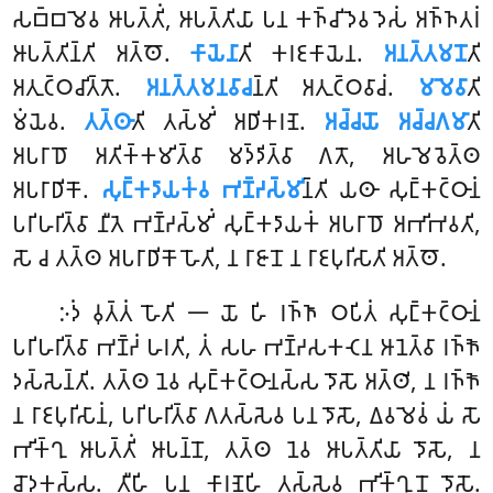
𑀲𑀩𑁆𑀩𑀫𑁂𑀯 𑀆𑀧𑀢𑁆𑀢𑀺𑀁, 𑀆𑀧𑀢𑁆𑀢𑀺𑀬𑀸 𑀧𑀦 𑀓𑀜𑁆𑀘𑀺𑀤𑁂𑀯 𑀤𑁂𑀲𑀁 𑀅𑀜𑁆𑀜𑀢𑀭𑀁
𑀆𑀧𑀢𑁆𑀢𑀺𑀦𑁆𑀢𑀺 𑀅𑀢𑁆𑀣𑁄.
𑀓𑀸𑀬𑁂𑀦𑀸
𑀢𑀺 𑀓𑀭𑀚𑀓𑀸𑀬𑁂𑀦.
𑀅𑀦𑀢𑁆𑀢𑀫𑀦𑁄
𑀢𑀺
𑀅𑀢𑀼𑀝𑁆𑀞𑀘𑀺𑀢𑁆𑀢𑁄.
𑀅𑀦𑀢𑁆𑀢𑀫𑀦𑀯𑀸𑀘
𑀦𑁆𑀢𑀺 𑀅𑀢𑀼𑀝𑁆𑀞𑀯𑀸𑀘𑀁.
𑀫𑀫𑁂𑀯𑀸
𑀢𑀺
𑀫𑀁𑀬𑁂𑀯.
𑀢𑀢𑁆𑀣𑀸
𑀢𑀺 𑀢𑀲𑁆𑀫𑀺𑀁 𑀅𑀥𑀺𑀓𑀭𑀡𑁂.
𑀅𑀘𑁆𑀘𑀬𑁄 𑀅𑀘𑁆𑀘𑀕𑀫𑀸
𑀢𑀺
𑀅𑀧𑀭𑀸𑀥𑁄 𑀅𑀢𑀺𑀓𑁆𑀓𑀫𑀺𑀢𑁆𑀯𑀸 𑀫𑀤𑁆𑀤𑀺𑀢𑁆𑀯𑀸 𑀕𑀢𑁄, 𑀅𑀳𑀫𑁂𑀯𑁂𑀢𑁆𑀣
𑀅𑀧𑀭𑀸𑀥𑀺𑀓𑁄.
𑀲𑀼𑀗𑁆𑀓𑀤𑀸𑀬𑀓𑀁𑀯 𑀪𑀡𑁆𑀟𑀲𑁆𑀫𑀺
𑀦𑁆𑀢𑀺 𑀬𑀣𑀸 𑀲𑀼𑀗𑁆𑀓𑀝𑁆𑀞𑀸𑀦𑀁
𑀧𑀭𑀺𑀳𑀭𑀺𑀢𑁆𑀯𑀸 𑀦𑀻𑀢𑁂 𑀪𑀡𑁆𑀟𑀲𑁆𑀫𑀺𑀁
𑀲𑀼𑀗𑁆𑀓𑀤𑀸𑀬𑀓𑀁 𑀅𑀧𑀭𑀸𑀥𑁄 𑀅𑀪𑀺𑀪𑀯𑀢𑀺,
𑀲𑁄 𑀘 𑀢𑀢𑁆𑀣 𑀅𑀧𑀭𑀸𑀥𑀺𑀓𑁄 𑀳𑁄𑀢𑀺, 𑀦 𑀭𑀸𑀚𑀸𑀦𑁄 𑀦 𑀭𑀸𑀚𑀧𑀼𑀭𑀺𑀲𑀸𑀢𑀺 𑀅𑀢𑁆𑀣𑁄.
𑀇𑀤𑀁 𑀯𑀼𑀢𑁆𑀢𑀁 𑀳𑁄𑀢𑀺 𑁋 𑀬𑁄 𑀳𑀺 𑀭𑀜𑁆𑀜𑀸 𑀞𑀧𑀺𑀢𑀁 𑀲𑀼𑀗𑁆𑀓𑀝𑁆𑀞𑀸𑀦𑀁
𑀧𑀭𑀺𑀳𑀭𑀺𑀢𑁆𑀯𑀸 𑀪𑀡𑁆𑀟𑀁 𑀳𑀭𑀢𑀺, 𑀢𑀁 𑀲𑀳 𑀪𑀡𑁆𑀟𑀲𑀓𑀝𑁂𑀦 𑀆𑀦𑁂𑀢𑁆𑀯𑀸 𑀭𑀜𑁆𑀜𑁄
𑀤𑀲𑁆𑀲𑁂𑀦𑁆𑀢𑀺. 𑀢𑀢𑁆𑀣 𑀦𑁂𑀯 𑀲𑀼𑀗𑁆𑀓𑀝𑁆𑀞𑀸𑀦𑀲𑁆𑀲 𑀤𑁄𑀲𑁄 𑀅𑀢𑁆𑀣𑀺, 𑀦 𑀭𑀜𑁆𑀜𑁄
𑀦 𑀭𑀸𑀚𑀧𑀼𑀭𑀺𑀲𑀸𑀦𑀁, 𑀧𑀭𑀺𑀳𑀭𑀺𑀢𑁆𑀯𑀸 𑀕𑀢𑀲𑁆𑀲𑁂𑀯 𑀧𑀦 𑀤𑁄𑀲𑁄, 𑀏𑀯𑀫𑁂𑀯𑀁 𑀬𑀁 𑀲𑁄
𑀪𑀺𑀓𑁆𑀔𑀼 𑀆𑀧𑀢𑁆𑀢𑀺𑀁 𑀆𑀧𑀦𑁆𑀦𑁄, 𑀢𑀢𑁆𑀣 𑀦𑁂𑀯 𑀆𑀧𑀢𑁆𑀢𑀺𑀬𑀸 𑀤𑁄𑀲𑁄, 𑀦
𑀘𑁄𑀤𑀓𑀲𑁆𑀲. 𑀢𑀻𑀳𑀺 𑀧𑀦 𑀓𑀸𑀭𑀡𑁂𑀳𑀺 𑀢𑀲𑁆𑀲𑁂𑀯 𑀪𑀺𑀓𑁆𑀔𑀼𑀦𑁄 𑀤𑁄𑀲𑁄.