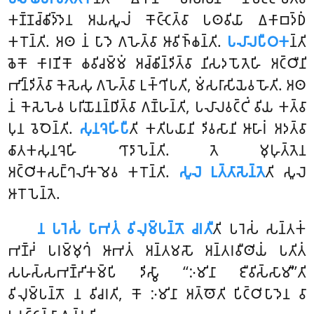
𑀓𑀡𑁆𑀡𑀘𑁆𑀙𑀺𑀤𑁆𑀤𑁂𑀦 𑀅𑀬𑀲𑀽𑀮𑀁 𑀓𑁄𑀝𑁆𑀝𑁂𑀢𑁆𑀯𑀸 𑀧𑀣𑀯𑀺𑀬𑀸 𑀏𑀓𑀸𑀩𑀤𑁆𑀥𑀁
𑀓𑀭𑁄𑀦𑁆𑀢𑀺. 𑀅𑀣 𑀦𑀁 𑀧𑀸𑀤𑁂
𑀕𑀳𑁂𑀢𑁆𑀯𑀸 𑀆𑀯𑀺𑀜𑁆𑀙𑀦𑁆𑀢𑀺.
𑀧𑀮𑀸𑀮𑀧𑀻𑀞𑀓
𑀦𑁆𑀢𑀺
𑀙𑁂𑀓𑁄
𑀓𑀸𑀭𑀡𑀺𑀓𑁄 𑀙𑀯𑀺𑀘𑀫𑁆𑀫𑀁 𑀅𑀘𑁆𑀙𑀺𑀦𑁆𑀤𑀺𑀢𑁆𑀯𑀸 𑀦𑀺𑀲𑀤𑀧𑁄𑀢𑁂𑀳𑀺 𑀅𑀝𑁆𑀞𑀻𑀦𑀺
𑀪𑀺𑀦𑁆𑀤𑀺𑀢𑁆𑀯𑀸 𑀓𑁂𑀲𑁂𑀲𑀼 𑀕𑀳𑁂𑀢𑁆𑀯𑀸 𑀉𑀓𑁆𑀔𑀺𑀧𑀢𑀺, 𑀫𑀁𑀲𑀭𑀸𑀲𑀺𑀬𑁂𑀯 𑀳𑁄𑀢𑀺. 𑀅𑀣
𑀦𑀁 𑀓𑁂𑀲𑁂𑀳𑁂𑀯 𑀧𑀭𑀺𑀬𑁄𑀦𑀦𑁆𑀥𑀺𑀢𑁆𑀯𑀸 𑀕𑀡𑁆𑀳𑀦𑁆𑀢𑀺, 𑀧𑀮𑀸𑀮𑀯𑀝𑁆𑀝𑀺𑀁 𑀯𑀺𑀬 𑀓𑀢𑁆𑀯𑀸
𑀧𑀼𑀦 𑀯𑁂𑀞𑁂𑀦𑁆𑀢𑀺.
𑀲𑀼𑀦𑀔𑁂𑀳𑀺𑀧𑀻
𑀢𑀺 𑀓𑀢𑀺𑀧𑀬𑀸𑀦𑀺 𑀤𑀺𑀯𑀲𑀸𑀦𑀺 𑀆𑀳𑀸𑀭𑀁 𑀅𑀤𑀢𑁆𑀯𑀸
𑀙𑀸𑀢𑀓𑀲𑀼𑀦𑀔𑁂𑀳𑀺 𑀔𑀸𑀤𑀸𑀧𑁂𑀦𑁆𑀢𑀺. 𑀢𑁂 𑀫𑀼𑀳𑀼𑀢𑁆𑀢𑁂𑀦
𑀅𑀝𑁆𑀞𑀺𑀓𑀲𑀗𑁆𑀔𑀮𑀺𑀓𑀫𑁂𑀯 𑀓𑀭𑁄𑀦𑁆𑀢𑀺.
𑀲𑀽𑀮𑁂 𑀉𑀢𑁆𑀢𑀸𑀲𑁂𑀦𑁆𑀢𑁂
𑀢𑀺 𑀲𑀽𑀮𑁂
𑀆𑀭𑁄𑀧𑁂𑀦𑁆𑀢𑁂.
𑀦 𑀧𑀭𑁂𑀲𑀁 𑀧𑀸𑀪𑀢𑀁 𑀯𑀺𑀮𑀼𑀫𑁆𑀧𑀦𑁆𑀢𑁄 𑀘𑀭𑀢𑀻
𑀢𑀺 𑀧𑀭𑁂𑀲𑀁 𑀲𑀦𑁆𑀢𑀓𑀁
𑀪𑀡𑁆𑀟𑀁 𑀧𑀭𑀫𑁆𑀫𑀼𑀔𑀁 𑀆𑀪𑀢𑀁 𑀅𑀦𑁆𑀢𑀫𑀲𑁄 𑀅𑀦𑁆𑀢𑀭𑀯𑀻𑀣𑀺𑀬𑀁 𑀧𑀢𑀺𑀢𑀁
𑀲𑀳𑀲𑁆𑀲𑀪𑀡𑁆𑀟𑀺𑀓𑀫𑁆𑀧𑀺 𑀤𑀺𑀲𑁆𑀯𑀸 ‘‘𑀇𑀫𑀺𑀦𑀸 𑀚𑀻𑀯𑀺𑀲𑁆𑀲𑀸𑀫𑀻’’𑀢𑀺
𑀯𑀺𑀮𑀼𑀫𑁆𑀧𑀦𑁆𑀢𑁄 𑀦 𑀯𑀺𑀘𑀭𑀢𑀺, 𑀓𑁄 𑀇𑀫𑀺𑀦𑀸 𑀅𑀢𑁆𑀣𑁄𑀢𑀺 𑀧𑀺𑀝𑁆𑀞𑀺𑀧𑀸𑀤𑁂𑀦 𑀯𑀸