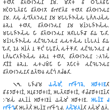
𑀓𑀣𑀺𑀢𑀸 𑀯𑀺𑀢𑁆𑀣𑀸𑀭𑀤𑁂𑀲𑀦𑀸 𑀦𑀸𑀫. 𑀫𑀸𑀢𑀺𑀓𑀁 𑀯𑀸 𑀞𑀧𑁂𑀢𑁆𑀯𑀸𑀧𑀺
𑀅𑀝𑁆𑀞𑀧𑁂𑀢𑁆𑀯𑀸𑀧𑀺 𑀯𑀺𑀢𑁆𑀣𑀸𑀭𑀢𑁄 𑀯𑀺𑀪𑀚𑀺𑀢𑁆𑀯𑀸 𑀓𑀣𑀺𑀢𑀸 𑀯𑀺𑀢𑁆𑀣𑀸𑀭𑀤𑁂𑀲𑀦𑀸
𑀦𑀸𑀫
. 𑀢𑀸𑀲𑀼 𑀲𑀁𑀔𑀺𑀢𑁆𑀢𑀤𑁂𑀲𑀦𑀸 𑀦𑀸𑀫 𑀫𑀳𑀸𑀧𑀜𑁆𑀜𑀲𑁆𑀲 𑀧𑀼𑀕𑁆𑀕𑀮𑀲𑁆𑀲
𑀯𑀲𑁂𑀦 𑀓𑀣𑀺𑀢𑀸, 𑀯𑀺𑀢𑁆𑀣𑀸𑀭𑀤𑁂𑀲𑀦𑀸 𑀦𑀸𑀫 𑀫𑀦𑁆𑀤𑀧𑀜𑁆𑀜𑀲𑁆𑀲.
𑀫𑀳𑀸𑀧𑀜𑁆𑀜𑀲𑁆𑀲 𑀳𑀺 𑀯𑀺𑀢𑁆𑀣𑀸𑀭𑀤𑁂𑀲𑀦𑀸 𑀅𑀢𑀺𑀧𑀧𑀜𑁆𑀘𑁄 𑀯𑀺𑀬 𑀳𑁄𑀢𑀺.
𑀫𑀦𑁆𑀤𑀧𑀜𑁆𑀜𑀲𑁆𑀲 𑀲𑀗𑁆𑀔𑁂𑀧𑀤𑁂𑀲𑀦𑀸 𑀲𑀲𑀓𑀲𑁆𑀲 𑀉𑀧𑁆𑀧𑀢𑀦𑀁 𑀯𑀺𑀬
𑀳𑁄𑀢𑀺, 𑀦𑁂𑀯 𑀅𑀦𑁆𑀢𑀁 𑀦 𑀓𑁄𑀝𑀺𑀁 𑀧𑀸𑀧𑀼𑀡𑀺𑀢𑀼𑀁 𑀲𑀓𑁆𑀓𑁄𑀢𑀺. 𑀲𑀗𑁆𑀔𑁂𑀧𑀤𑁂𑀲𑀦𑀸 𑀘
𑀉𑀕𑁆𑀖𑀝𑀺𑀢𑀜𑁆𑀜𑀼𑀲𑁆𑀲 𑀯𑀲𑁂𑀦 𑀓𑀣𑀺𑀢𑀸, 𑀯𑀺𑀢𑁆𑀣𑀸𑀭𑀤𑁂𑀲𑀦𑀸 𑀇𑀢𑀭𑁂𑀲𑀁
𑀢𑀺𑀡𑁆𑀡𑀁 𑀯𑀲𑁂𑀦. 𑀲𑀓𑀮𑀫𑁆𑀧𑀺 𑀳𑀺 𑀢𑁂𑀧𑀺𑀝𑀓𑀁 𑀲𑀗𑁆𑀔𑁂𑀧𑀤𑁂𑀲𑀦𑀸
𑀯𑀺𑀢𑁆𑀣𑀸𑀭𑀤𑁂𑀲𑀦𑀸𑀢𑀺 𑀏𑀢𑁆𑀣𑁂𑀯 𑀲𑀗𑁆𑀔𑀁 𑀕𑀘𑁆𑀙𑀢𑀺.
. 𑀧𑀜𑁆𑀘𑀫𑁂
𑀬𑀲𑁆𑀫𑀺𑀁, 𑀪𑀺𑀓𑁆𑀔𑀯𑁂, 𑀅𑀥𑀺𑀓𑀭𑀡𑁂
𑀢𑀺
𑁧𑁫
𑀯𑀺𑀯𑀸𑀤𑀸𑀥𑀺𑀓𑀭𑀡𑀁, 𑀅𑀦𑀼𑀯𑀸𑀤𑀸𑀥𑀺𑀓𑀭𑀡𑀁, 𑀆𑀧𑀢𑁆𑀢𑀸𑀥𑀺𑀓𑀭𑀡𑀁, 𑀓𑀺𑀘𑁆𑀘𑀸𑀥𑀺𑀓𑀭𑀡𑀦𑁆𑀢𑀺
𑀇𑀫𑁂𑀲𑀁 𑀘𑀢𑀼𑀦𑁆𑀦𑀁 𑀅𑀥𑀺𑀓𑀭𑀡𑀸𑀦𑀁 𑀬𑀲𑁆𑀫𑀺𑀁 𑀅𑀥𑀺𑀓𑀭𑀡𑁂.
𑀆𑀧𑀦𑁆𑀦𑁄 𑀘
𑀪𑀺𑀓𑁆𑀔𑀽
𑀢𑀺 𑀆𑀧𑀢𑁆𑀢𑀺𑀁 𑀆𑀧𑀦𑁆𑀦𑁄 𑀪𑀺𑀓𑁆𑀔𑀼 𑀘.
𑀢𑀲𑁆𑀫𑁂𑀢
𑀦𑁆𑀢𑀺 𑀢𑀲𑁆𑀫𑀺𑀁 𑀏𑀢𑀁.