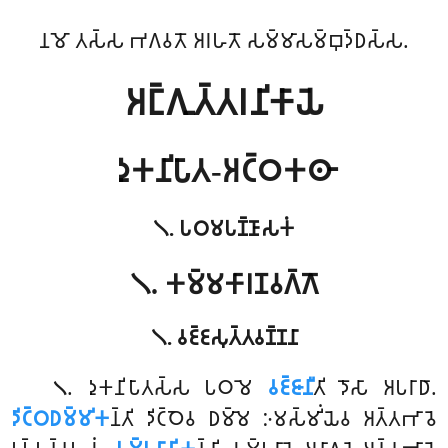
𑀦𑀫𑁄 𑀢𑀲𑁆𑀲 𑀪𑀕𑀯𑀢𑁄 𑀅𑀭𑀳𑀢𑁄 𑀲𑀫𑁆𑀫𑀸𑀲𑀫𑁆𑀩𑀼𑀤𑁆𑀥𑀲𑁆𑀲.
𑀅𑀗𑁆𑀕𑀼𑀢𑁆𑀢𑀭𑀦𑀺𑀓𑀸𑀬𑁂
𑀤𑀼𑀓𑀦𑀺𑀧𑀸𑀢-𑀅𑀝𑁆𑀞𑀓𑀣𑀸
𑁧. 𑀧𑀞𑀫𑀧𑀡𑁆𑀡𑀸𑀲𑀓𑀁
𑁧. 𑀓𑀫𑁆𑀫𑀓𑀸𑀭𑀡𑀯𑀕𑁆𑀕𑁄
𑁧. 𑀯𑀚𑁆𑀚𑀲𑀼𑀢𑁆𑀢𑀯𑀡𑁆𑀡𑀦𑀸
. 𑀤𑀼𑀓𑀦𑀺𑀧𑀸𑀢𑀲𑁆𑀲
𑀧𑀞𑀫𑁂
𑀯𑀚𑁆𑀚𑀸𑀦𑀻
𑀢𑀺 𑀤𑁄𑀲𑀸 𑀅𑀧𑀭𑀸𑀥𑀸.
𑁧
𑀤𑀺𑀝𑁆𑀞𑀥𑀫𑁆𑀫𑀺𑀓
𑀦𑁆𑀢𑀺 𑀤𑀺𑀝𑁆𑀞𑁂𑀯 𑀥𑀫𑁆𑀫𑁂 𑀇𑀫𑀲𑁆𑀫𑀺𑀁𑀬𑁂𑀯 𑀅𑀢𑁆𑀢𑀪𑀸𑀯𑁂