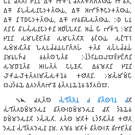
𑀧𑀦 𑀘𑀢𑁆𑀢𑀸𑀭𑀺 𑀛𑀸𑀦𑀸𑀦𑀺 𑀏𑀓𑁄 𑀪𑀺𑀓𑁆𑀔𑀼 𑀘𑀺𑀢𑁆𑀢𑁂𑀓𑀕𑁆𑀕𑀢𑁆𑀣𑀸𑀬 𑀪𑀸𑀯𑁂𑀢𑀺,
𑀏𑀓𑁄 𑀯𑀺𑀧𑀲𑁆𑀲𑀦𑀸𑀧𑀸𑀤𑀓𑀢𑁆𑀣𑀸𑀬, 𑀏𑀓𑁄 𑀅𑀪𑀺𑀜𑁆𑀜𑀸𑀧𑀸𑀤𑀓𑀢𑁆𑀣𑀸𑀬,
𑀏𑀓𑁄 𑀦𑀺𑀭𑁄𑀥𑀧𑀸𑀤𑀓𑀢𑁆𑀣𑀸𑀬, 𑀏𑀓𑁄 𑀪𑀯𑀯𑀺𑀲𑁂𑀲𑀢𑁆𑀣𑀸𑀬. 𑀇𑀥 𑀧𑀦
𑀢𑀸𑀦𑀺𑀧𑀺 𑀯𑀺𑀧𑀲𑁆𑀲𑀦𑀸𑀧𑀸𑀤𑀓𑀸𑀦𑀺 𑀅𑀥𑀺𑀧𑁆𑀧𑁂𑀢𑀸𑀦𑀺. 𑀅𑀬𑀁 𑀳𑀺 𑀪𑀺𑀓𑁆𑀔𑀼 𑀇𑀫𑀸𑀦𑀺
𑀛𑀸𑀦𑀸𑀦𑀺 𑀲𑀫𑀸𑀧𑀚𑁆𑀚𑀺𑀢𑁆𑀯𑀸 𑀲𑀫𑀸𑀧𑀢𑁆𑀢𑀺𑀢𑁄 𑀯𑀼𑀝𑁆𑀞𑀸𑀬 𑀲𑀗𑁆𑀔𑀸𑀭𑁂
𑀲𑀫𑁆𑀫𑀲𑀺𑀢𑁆𑀯𑀸 𑀳𑁂𑀢𑀼𑀧𑀘𑁆𑀘𑀬𑀧𑀭𑀺𑀕𑁆𑀕𑀳𑀁 𑀓𑀢𑁆𑀯𑀸 𑀲𑀧𑁆𑀧𑀘𑁆𑀘𑀬𑀁
𑀦𑀸𑀫𑀭𑀽𑀧𑀜𑁆𑀘 𑀯𑀯𑀢𑁆𑀣𑀧𑁂𑀢𑁆𑀯𑀸 𑀇𑀦𑁆𑀤𑁆𑀭𑀺𑀬𑀩𑀮𑀩𑁄𑀚𑁆𑀛𑀗𑁆𑀕𑀸𑀦𑀺
𑀲𑀫𑁄𑀥𑀸𑀦𑁂𑀢𑁆𑀯𑀸 𑀅𑀭𑀳𑀢𑁆𑀢𑀁 𑀧𑀸𑀧𑀼𑀡𑀸𑀢𑀺. 𑀏𑀯𑀫𑁂𑀢𑀸𑀦𑀺 𑀛𑀸𑀦𑀸𑀦𑀺
𑀮𑁄𑀓𑀺𑀬𑀮𑁄𑀓𑀼𑀢𑁆𑀢𑀭𑀫𑀺𑀲𑁆𑀲𑀓𑀸𑀦𑁂𑀯 𑀓𑀣𑀺𑀢𑀸𑀦𑀺. 𑀇𑀫𑀲𑁆𑀫𑀺𑀫𑁆𑀧𑀺
𑀩𑀮𑀤𑁆𑀯𑀬𑁂 𑀏𑀢𑀤𑀕𑁆𑀕𑀪𑀸𑀯𑁄 𑀯𑀼𑀢𑁆𑀢𑀦𑀬𑁂𑀦𑁂𑀯 𑀯𑁂𑀤𑀺𑀢𑀩𑁆𑀩𑁄.
. 𑀘𑀢𑀼𑀢𑁆𑀣𑁂
𑀲𑀁𑀔𑀺𑀢𑁆𑀢𑁂𑀦 𑀘 𑀯𑀺𑀢𑁆𑀣𑀸𑀭𑁂𑀦 𑀘𑀸
𑀢𑀺
𑁧𑁪
𑀲𑀁𑀔𑀺𑀢𑁆𑀢𑀥𑀫𑁆𑀫𑀤𑁂𑀲𑀦𑀸 𑀯𑀺𑀢𑁆𑀣𑀸𑀭𑀥𑀫𑁆𑀫𑀤𑁂𑀲𑀦𑀸 𑀘𑀸𑀢𑀺 𑀤𑁆𑀯𑁂𑀬𑁂𑀯
𑀥𑀫𑁆𑀫𑀤𑁂𑀲𑀦𑀸𑀢𑀺 𑀤𑀲𑁆𑀲𑁂𑀢𑀺. 𑀢𑀢𑁆𑀣 𑀫𑀸𑀢𑀺𑀓𑀁 𑀉𑀤𑁆𑀤𑀺𑀲𑀺𑀢𑁆𑀯𑀸 𑀓𑀣𑀺𑀢𑀸
𑀤𑁂𑀲𑀦𑀸 𑀲𑀁𑀔𑀺𑀢𑁆𑀢𑀤𑁂𑀲𑀦𑀸 𑀦𑀸𑀫. 𑀢𑀫𑁂𑀯 𑀫𑀸𑀢𑀺𑀓𑀁 𑀯𑀺𑀢𑁆𑀣𑀸𑀭𑀢𑁄 𑀯𑀺𑀪𑀚𑀺𑀢𑁆𑀯𑀸