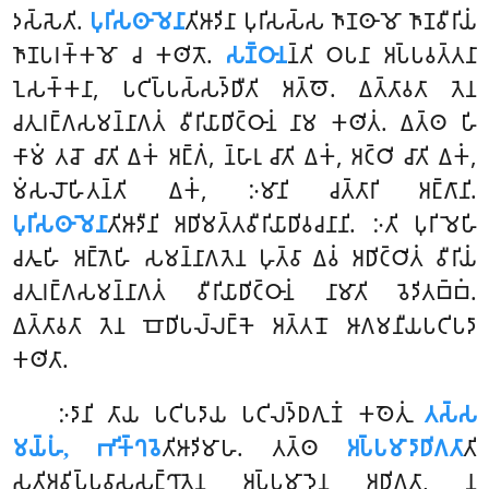
𑀤𑀲𑁆𑀲𑁂𑀢𑀺.
𑀧𑀼𑀭𑀺𑀲𑀣𑀸𑀫𑁂𑀦𑀸
𑀢𑀺𑀆𑀤𑀺𑀦𑀸 𑀧𑀼𑀭𑀺𑀲𑀲𑁆𑀲 𑀜𑀸𑀡𑀣𑀸𑀫𑁄 𑀜𑀸𑀡𑀯𑀻𑀭𑀺𑀬𑀁
𑀜𑀸𑀡𑀧𑀭𑀓𑁆𑀓𑀫𑁄 𑀘 𑀓𑀣𑀺𑀢𑁄.
𑀲𑀡𑁆𑀞𑀸𑀦
𑀦𑁆𑀢𑀺 𑀞𑀧𑀦𑀸 𑀅𑀧𑁆𑀧𑀯𑀢𑁆𑀢𑀦𑀸
𑀑𑀲𑀓𑁆𑀓𑀦𑀸, 𑀧𑀝𑀺𑀧𑁆𑀧𑀲𑁆𑀲𑀤𑁆𑀥𑀻𑀢𑀺 𑀅𑀢𑁆𑀣𑁄. 𑀏𑀢𑁆𑀢𑀸𑀯𑀢𑀸 𑀢𑁂𑀦
𑀘𑀢𑀼𑀭𑀗𑁆𑀕𑀲𑀫𑀦𑁆𑀦𑀸𑀕𑀢𑀁 𑀯𑀻𑀭𑀺𑀬𑀸𑀥𑀺𑀝𑁆𑀞𑀸𑀦𑀁 𑀦𑀸𑀫 𑀓𑀣𑀺𑀢𑀁. 𑀏𑀢𑁆𑀣 𑀳𑀺
𑀓𑀸𑀫𑀁 𑀢𑀘𑁄 𑀘𑀸𑀢𑀺 𑀏𑀓𑀁 𑀅𑀗𑁆𑀕𑀁, 𑀦𑁆𑀳𑀸𑀭𑀼 𑀘𑀸𑀢𑀺 𑀏𑀓𑀁, 𑀅𑀝𑁆𑀞𑀺 𑀘𑀸𑀢𑀺 𑀏𑀓𑀁,
𑀫𑀁𑀲𑀮𑁄𑀳𑀺𑀢𑀦𑁆𑀢𑀺 𑀏𑀓𑀁, 𑀇𑀫𑀸𑀦𑀺 𑀘𑀢𑁆𑀢𑀸𑀭𑀺 𑀅𑀗𑁆𑀕𑀸𑀦𑀺.
𑀧𑀼𑀭𑀺𑀲𑀣𑀸𑀫𑁂𑀦𑀸
𑀢𑀺𑀆𑀤𑀻𑀦𑀺 𑀅𑀥𑀺𑀫𑀢𑁆𑀢𑀯𑀻𑀭𑀺𑀬𑀸𑀥𑀺𑀯𑀘𑀦𑀸𑀦𑀺. 𑀇𑀢𑀺 𑀧𑀼𑀭𑀺𑀫𑁂𑀳𑀺
𑀘𑀢𑀽𑀳𑀺 𑀅𑀗𑁆𑀕𑁂𑀳𑀺 𑀲𑀫𑀦𑁆𑀦𑀸𑀕𑀢𑁂𑀦 𑀳𑀼𑀢𑁆𑀯𑀸 𑀏𑀯𑀁 𑀅𑀥𑀺𑀝𑁆𑀞𑀺𑀢𑀁 𑀯𑀻𑀭𑀺𑀬𑀁
𑀘𑀢𑀼𑀭𑀗𑁆𑀕𑀲𑀫𑀦𑁆𑀦𑀸𑀕𑀢𑀁 𑀯𑀻𑀭𑀺𑀬𑀸𑀥𑀺𑀝𑁆𑀞𑀸𑀦𑀁 𑀦𑀸𑀫𑀸𑀢𑀺 𑀯𑁂𑀤𑀺𑀢𑀩𑁆𑀩𑀁.
𑀏𑀢𑁆𑀢𑀸𑀯𑀢𑀸
𑀢𑁂𑀦 𑀩𑁄𑀥𑀺𑀧𑀮𑁆𑀮𑀗𑁆𑀓𑁂 𑀅𑀢𑁆𑀢𑀦𑁄 𑀆𑀕𑀫𑀦𑀻𑀬𑀧𑀝𑀺𑀧𑀤𑀸
𑀓𑀣𑀺𑀢𑀸.
𑀇𑀤𑀸𑀦𑀺 𑀢𑀸𑀬 𑀧𑀝𑀺𑀧𑀤𑀸𑀬 𑀧𑀝𑀺𑀮𑀤𑁆𑀥𑀕𑀼𑀡𑀁 𑀓𑀣𑁂𑀢𑀼𑀁
𑀢𑀲𑁆𑀲
𑀫𑀬𑁆𑀳𑀁, 𑀪𑀺𑀓𑁆𑀔𑀯𑁂
𑀢𑀺𑀆𑀤𑀺𑀫𑀸𑀳. 𑀢𑀢𑁆𑀣
𑀅𑀧𑁆𑀧𑀫𑀸𑀤𑀸𑀥𑀺𑀕𑀢𑀸
𑀢𑀺
𑀲𑀢𑀺𑀅𑀯𑀺𑀧𑁆𑀧𑀯𑀸𑀲𑀲𑀗𑁆𑀔𑀸𑀢𑁂𑀦 𑀅𑀧𑁆𑀧𑀫𑀸𑀤𑁂𑀦 𑀅𑀥𑀺𑀕𑀢𑀸, 𑀦