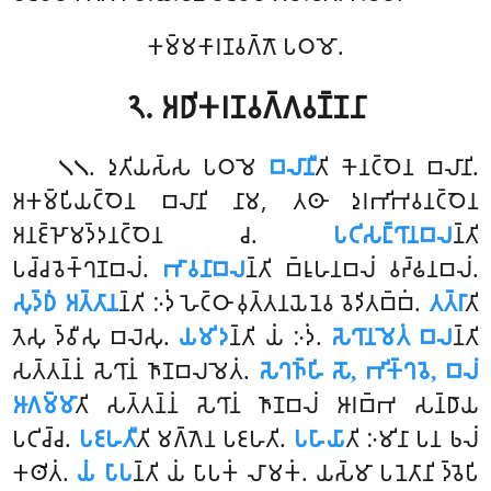
𑀓𑀫𑁆𑀫𑀓𑀸𑀭𑀡𑀯𑀕𑁆𑀕𑁄 𑀧𑀞𑀫𑁄.
𑁨. 𑀅𑀥𑀺𑀓𑀭𑀡𑀯𑀕𑁆𑀕𑀯𑀡𑁆𑀡𑀦𑀸
. 𑀤𑀼𑀢𑀺𑀬𑀲𑁆𑀲
𑀧𑀞𑀫𑁂
𑀩𑀮𑀸𑀦𑀻
𑀢𑀺 𑀓𑁂𑀦𑀝𑁆𑀞𑁂𑀦 𑀩𑀮𑀸𑀦𑀺.
𑁧𑁧
𑀅𑀓𑀫𑁆𑀧𑀺𑀬𑀝𑁆𑀞𑁂𑀦 𑀩𑀮𑀸𑀦𑀺 𑀦𑀸𑀫, 𑀢𑀣𑀸 𑀤𑀼𑀭𑀪𑀺𑀪𑀯𑀦𑀝𑁆𑀞𑁂𑀦
𑀅𑀦𑀚𑁆𑀛𑁄𑀫𑀤𑁆𑀤𑀦𑀝𑁆𑀞𑁂𑀦 𑀘.
𑀧𑀝𑀺𑀲𑀗𑁆𑀔𑀸𑀦𑀩𑀮
𑀦𑁆𑀢𑀺
𑀧𑀘𑁆𑀘𑀯𑁂𑀓𑁆𑀔𑀡𑀩𑀮𑀁.
𑀪𑀸𑀯𑀦𑀸𑀩𑀮
𑀦𑁆𑀢𑀺 𑀩𑁆𑀭𑀽𑀳𑀦𑀩𑀮𑀁 𑀯𑀟𑁆𑀠𑀦𑀩𑀮𑀁.
𑀲𑀼𑀤𑁆𑀥𑀁 𑀅𑀢𑁆𑀢𑀸𑀦
𑀦𑁆𑀢𑀺 𑀇𑀤𑀁 𑀳𑁂𑀝𑁆𑀞𑀸 𑀯𑀼𑀢𑁆𑀢𑀦𑀬𑁂𑀦𑁂𑀯 𑀯𑁂𑀤𑀺𑀢𑀩𑁆𑀩𑀁.
𑀢𑀢𑁆𑀭𑀸
𑀢𑀺
𑀢𑁂𑀲𑀼 𑀤𑁆𑀯𑀻𑀲𑀼 𑀩𑀮𑁂𑀲𑀼.
𑀬𑀫𑀺𑀤
𑀦𑁆𑀢𑀺 𑀬𑀁 𑀇𑀤𑀁.
𑀲𑁂𑀔𑀸𑀦𑀫𑁂𑀢𑀁 𑀩𑀮
𑀦𑁆𑀢𑀺
𑀲𑀢𑁆𑀢𑀦𑁆𑀦𑀁 𑀲𑁂𑀔𑀸𑀦𑀁 𑀜𑀸𑀡𑀩𑀮𑀫𑁂𑀢𑀁.
𑀲𑁂𑀔𑀜𑁆𑀳𑀺 𑀲𑁄, 𑀪𑀺𑀓𑁆𑀔𑀯𑁂, 𑀩𑀮𑀁
𑀆𑀕𑀫𑁆𑀫𑀸
𑀢𑀺 𑀲𑀢𑁆𑀢𑀦𑁆𑀦𑀁 𑀲𑁂𑀔𑀸𑀦𑀁 𑀜𑀸𑀡𑀩𑀮𑀁 𑀆𑀭𑀩𑁆𑀪 𑀲𑀦𑁆𑀥𑀸𑀬
𑀧𑀝𑀺𑀘𑁆𑀘.
𑀧𑀚𑀳𑀢𑀻
𑀢𑀺 𑀫𑀕𑁆𑀕𑁂𑀦 𑀧𑀚𑀳𑀢𑀺.
𑀧𑀳𑀸𑀬𑀸
𑀢𑀺 𑀇𑀫𑀺𑀦𑀸 𑀧𑀦 𑀨𑀮𑀁
𑀓𑀣𑀺𑀢𑀁.
𑀬𑀁 𑀧𑀸𑀧
𑀦𑁆𑀢𑀺 𑀬𑀁 𑀧𑀸𑀧𑀓𑀁 𑀮𑀸𑀫𑀓𑀁. 𑀬𑀲𑁆𑀫𑀸 𑀧𑀦𑁂𑀢𑀸𑀦𑀺 𑀤𑁆𑀯𑁂𑀧𑀺