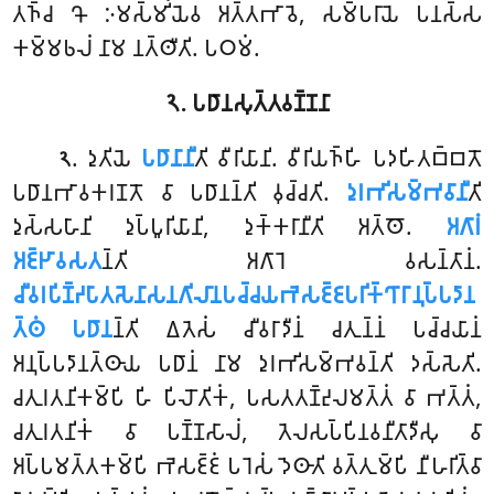
𑀢𑀜𑁆𑀘 𑀔𑁄 𑀇𑀫𑀲𑁆𑀫𑀺𑀁𑀬𑁂𑀯 𑀅𑀢𑁆𑀢𑀪𑀸𑀯𑁂, 𑀲𑀫𑁆𑀧𑀭𑀸𑀬𑁂 𑀧𑀦𑀲𑁆𑀲
𑀓𑀫𑁆𑀫𑀨𑀮𑀁 𑀦𑀸𑀫 𑀦𑀢𑁆𑀣𑀻𑀢𑀺. 𑀧𑀞𑀫𑀁.
𑁨. 𑀧𑀥𑀸𑀦𑀲𑀼𑀢𑁆𑀢𑀯𑀡𑁆𑀡𑀦𑀸
. 𑀤𑀼𑀢𑀺𑀬𑁂
𑀧𑀥𑀸𑀦𑀸𑀦𑀻
𑀢𑀺 𑀯𑀻𑀭𑀺𑀬𑀸𑀦𑀺. 𑀯𑀻𑀭𑀺𑀬𑀜𑁆𑀳𑀺 𑀧𑀤𑀳𑀺𑀢𑀩𑁆𑀩𑀢𑁄
𑁨
𑀧𑀥𑀸𑀦𑀪𑀸𑀯𑀓𑀭𑀡𑀢𑁄 𑀯𑀸 𑀧𑀥𑀸𑀦𑀦𑁆𑀢𑀺 𑀯𑀼𑀘𑁆𑀘𑀢𑀺.
𑀤𑀼𑀭𑀪𑀺𑀲𑀫𑁆𑀪𑀯𑀸𑀦𑀻
𑀢𑀺
𑀤𑀼𑀲𑁆𑀲𑀳𑀸𑀦𑀺 𑀤𑀼𑀧𑁆𑀧𑀽𑀭𑀺𑀬𑀸𑀦𑀺, 𑀤𑀼𑀓𑁆𑀓𑀭𑀸𑀦𑀻𑀢𑀺 𑀅𑀢𑁆𑀣𑁄.
𑀅𑀕𑀸𑀭𑀁
𑀅𑀚𑁆𑀛𑀸𑀯𑀲𑀢
𑀦𑁆𑀢𑀺 𑀅𑀕𑀸𑀭𑁂 𑀯𑀲𑀦𑁆𑀢𑀸𑀦𑀁.
𑀘𑀻𑀯𑀭𑀧𑀺𑀡𑁆𑀟𑀧𑀸𑀢𑀲𑁂𑀦𑀸𑀲𑀦𑀕𑀺𑀮𑀸𑀦𑀧𑀘𑁆𑀘𑀬𑀪𑁂𑀲𑀚𑁆𑀚𑀧𑀭𑀺𑀓𑁆𑀔𑀸𑀭𑀸𑀦𑀼𑀧𑁆𑀧𑀤𑀸𑀦
𑀢𑁆𑀣𑀁 𑀧𑀥𑀸𑀦
𑀦𑁆𑀢𑀺 𑀏𑀢𑁂𑀲𑀁 𑀘𑀻𑀯𑀭𑀸𑀤𑀻𑀦𑀁 𑀘𑀢𑀼𑀦𑁆𑀦𑀁 𑀧𑀘𑁆𑀘𑀬𑀸𑀦𑀁
𑀅𑀦𑀼𑀧𑁆𑀧𑀤𑀸𑀦𑀢𑁆𑀣𑀸𑀬 𑀧𑀥𑀸𑀦𑀁 𑀦𑀸𑀫 𑀤𑀼𑀭𑀪𑀺𑀲𑀫𑁆𑀪𑀯𑀦𑁆𑀢𑀺 𑀤𑀲𑁆𑀲𑁂𑀢𑀺.
𑀘𑀢𑀼𑀭𑀢𑀦𑀺𑀓𑀫𑁆𑀧𑀺 𑀳𑀺 𑀧𑀺𑀮𑁄𑀢𑀺𑀓𑀁, 𑀧𑀲𑀢𑀢𑀡𑁆𑀟𑀼𑀮𑀫𑀢𑁆𑀢𑀁 𑀯𑀸 𑀪𑀢𑁆𑀢𑀁,
𑀘𑀢𑀼𑀭𑀢𑀦𑀺𑀓𑀁 𑀯𑀸 𑀧𑀡𑁆𑀡𑀲𑀸𑀮𑀁, 𑀢𑁂𑀮𑀲𑀧𑁆𑀧𑀺𑀦𑀯𑀦𑀻𑀢𑀸𑀤𑀻𑀲𑀼 𑀯𑀸
𑀅𑀧𑁆𑀧𑀫𑀢𑁆𑀢𑀓𑀫𑁆𑀧𑀺 𑀪𑁂𑀲𑀚𑁆𑀚𑀁 𑀧𑀭𑁂𑀲𑀁 𑀤𑁂𑀣𑀸𑀢𑀺 𑀯𑀢𑁆𑀢𑀼𑀫𑁆𑀧𑀺 𑀦𑀻𑀳𑀭𑀺𑀢𑁆𑀯𑀸