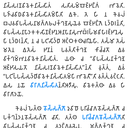
𑀦𑀺𑀲𑁆𑀲𑀭𑀡𑀯𑀺𑀯𑁂𑀓𑀦𑀺𑀲𑁆𑀲𑀺𑀢𑀁 𑀲𑀢𑀺𑀲𑀫𑁆𑀩𑁄𑀚𑁆𑀛𑀗𑁆𑀕𑀁 𑀪𑀸𑀯𑁂𑀢𑀺.
𑀧𑀜𑁆𑀘𑀯𑀺𑀥𑀯𑀺𑀯𑁂𑀓𑀦𑀺𑀲𑁆𑀲𑀺𑀢𑀫𑁆𑀧𑀻𑀢𑀺 𑀏𑀓𑁂. 𑀢𑁂 𑀳𑀺 𑀦 𑀓𑁂𑀯𑀮𑀁
𑀩𑀮𑀯𑀯𑀺𑀧𑀲𑁆𑀲𑀦𑀸𑀫𑀕𑁆𑀕𑀨𑀮𑀓𑁆𑀔𑀡𑁂𑀲𑀼𑀬𑁂𑀯
𑀩𑁄𑀚𑁆𑀛𑀗𑁆𑀕𑁂 𑀉𑀤𑁆𑀥𑀭𑀦𑁆𑀢𑀺,
𑀯𑀺𑀧𑀲𑁆𑀲𑀦𑀸𑀧𑀸𑀤𑀓𑀓𑀲𑀺𑀡𑀚𑁆𑀛𑀸𑀦𑀆𑀦𑀸𑀧𑀸𑀦𑀸𑀲𑀼𑀪𑀩𑁆𑀭𑀳𑁆𑀫𑀯𑀺𑀳𑀸𑀭𑀚𑁆𑀛𑀸𑀦𑁂𑀲𑀼
𑀧𑀺 𑀉𑀤𑁆𑀥𑀭𑀦𑁆𑀢𑀺, 𑀦 𑀘 𑀧𑀝𑀺𑀲𑀺𑀤𑁆𑀥𑀸 𑀅𑀝𑁆𑀞𑀓𑀣𑀸𑀘𑀭𑀺𑀬𑁂𑀳𑀺. 𑀢𑀲𑁆𑀫𑀸 𑀢𑁂𑀲𑀁
𑀫𑀢𑁂𑀦 𑀏𑀢𑁂𑀲𑀁 𑀛𑀸𑀦𑀸𑀦𑀁 𑀧𑀯𑀢𑁆𑀢𑀺𑀓𑁆𑀔𑀡𑁂 𑀓𑀺𑀘𑁆𑀘𑀢𑁄 𑀏𑀯
𑀯𑀺𑀓𑁆𑀔𑀫𑁆𑀪𑀦𑀯𑀺𑀯𑁂𑀓𑀦𑀺𑀲𑁆𑀲𑀺𑀢𑀁. 𑀬𑀣𑀸 𑀘 ‘‘𑀯𑀺𑀧𑀲𑁆𑀲𑀦𑀸𑀓𑁆𑀔𑀡𑁂
𑀅𑀚𑁆𑀛𑀸𑀲𑀬𑀢𑁄 𑀦𑀺𑀲𑁆𑀲𑀭𑀡𑀯𑀺𑀯𑁂𑀓𑀦𑀺𑀲𑁆𑀲𑀺𑀢’’𑀦𑁆𑀢𑀺 𑀯𑀼𑀢𑁆𑀢𑀁, 𑀏𑀯𑀁
‘‘𑀧𑀝𑀺𑀧𑁆𑀧𑀲𑁆𑀲𑀤𑁆𑀥𑀺𑀯𑀺𑀯𑁂𑀓𑀦𑀺𑀲𑁆𑀲𑀺𑀢𑀫𑁆𑀧𑀺 𑀪𑀸𑀯𑁂𑀢𑀻’’𑀢𑀺 𑀯𑀢𑁆𑀢𑀼𑀁 𑀯𑀝𑁆𑀝𑀢𑀺.
𑀏𑀲 𑀦𑀬𑁄
𑀯𑀺𑀭𑀸𑀕𑀦𑀺𑀲𑁆𑀲𑀺𑀢
𑀦𑁆𑀢𑀺𑀆𑀤𑀻𑀲𑀼. 𑀯𑀺𑀯𑁂𑀓𑀢𑁆𑀣𑀸 𑀏𑀯 𑀳𑀺
𑀯𑀺𑀭𑀸𑀕𑀸𑀤𑀬𑁄.
𑀓𑁂𑀯𑀮𑀁
𑀳𑁂𑀢𑁆𑀣
𑀯𑁄𑀲𑁆𑀲𑀕𑁆𑀕𑁄
𑀤𑀼𑀯𑀺𑀥𑁄 𑀧𑀭𑀺𑀘𑁆𑀘𑀸𑀕𑀯𑁄𑀲𑁆𑀲𑀕𑁆𑀕𑁄 𑀘
𑀧𑀓𑁆𑀔𑀦𑁆𑀤𑀦𑀯𑁄𑀲𑁆𑀲𑀕𑁆𑀕𑁄 𑀘𑀸𑀢𑀺. 𑀢𑀢𑁆𑀣
𑀧𑀭𑀺𑀘𑁆𑀘𑀸𑀕𑀯𑁄𑀲𑁆𑀲𑀕𑁆𑀕𑁄
𑀢𑀺
𑀯𑀺𑀧𑀲𑁆𑀲𑀦𑀸𑀓𑁆𑀔𑀡𑁂 𑀘 𑀢𑀤𑀗𑁆𑀕𑀯𑀲𑁂𑀦, 𑀫𑀕𑁆𑀕𑀓𑁆𑀔𑀡𑁂 𑀘