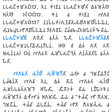
𑀉𑀧𑀲𑀗𑁆𑀓𑀫𑀺𑀢𑀩𑁆𑀩𑁄, 𑀢𑁂𑀦 𑀓𑀸𑀭𑀡𑁂𑀦 𑀉𑀧𑀲𑀗𑁆𑀓𑀫𑀻𑀢𑀺 𑀏𑀯𑀫𑁂𑀢𑁆𑀣
𑀅𑀢𑁆𑀣𑁄 𑀤𑀝𑁆𑀞𑀩𑁆𑀩𑁄. 𑀓𑁂𑀦 𑀘 𑀓𑀸𑀭𑀡𑁂𑀦 𑀪𑀕𑀯𑀸
𑀉𑀧𑀲𑀗𑁆𑀓𑀫𑀺𑀢𑀩𑁆𑀩𑁄
? 𑀦𑀸𑀦𑀧𑁆𑀧𑀓𑀸𑀭𑀕𑀼𑀡𑀯𑀺𑀲𑁂𑀲𑀸𑀥𑀺𑀕𑀫𑀸𑀥𑀺𑀧𑁆𑀧𑀸𑀬𑁂𑀦,
𑀲𑀸𑀤𑀼𑀨𑀮𑀽𑀧𑀪𑁄𑀕𑀸𑀥𑀺𑀧𑁆𑀧𑀸𑀬𑁂𑀦 𑀤𑀺𑀚𑀕𑀡𑁂𑀳𑀺 𑀦𑀺𑀘𑁆𑀘𑀨𑀮𑀺𑀢𑀫𑀳𑀸𑀭𑀼𑀓𑁆𑀔𑁄 𑀯𑀺𑀬.
𑀉𑀧𑀲𑀗𑁆𑀓𑀫𑀻
𑀢𑀺 𑀕𑀢𑁄𑀢𑀺 𑀯𑀼𑀢𑁆𑀢𑀁 𑀳𑁄𑀢𑀺.
𑀉𑀧𑀲𑀗𑁆𑀓𑀫𑀺𑀢𑁆𑀯𑀸
𑀢𑀺
𑀉𑀧𑀲𑀗𑁆𑀓𑀫𑀦𑀧𑀭𑀺𑀬𑁄𑀲𑀸𑀦𑀤𑀻𑀧𑀦𑀁. 𑀅𑀣 𑀯𑀸 𑀏𑀯𑀁 𑀕𑀢𑁄 𑀢𑀢𑁄
𑀆𑀲𑀦𑁆𑀦𑀢𑀭𑀁 𑀞𑀸𑀦𑀁 𑀪𑀕𑀯𑀢𑁄 𑀲𑀫𑀻𑀧𑀲𑀗𑁆𑀔𑀸𑀢𑀁 𑀕𑀦𑁆𑀢𑁆𑀯𑀸𑀢𑀺𑀧𑀺 𑀯𑀼𑀢𑁆𑀢𑀁
𑀳𑁄𑀢𑀺.
𑀪𑀕𑀯𑀢𑀸 𑀲𑀤𑁆𑀥𑀺𑀁 𑀲𑀫𑁆𑀫𑁄𑀤𑀻
𑀢𑀺 𑀬𑀣𑀸 𑀘 𑀔𑀫𑀦𑀻𑀬𑀸𑀤𑀻𑀦𑀺
𑀧𑀼𑀘𑁆𑀙𑀦𑁆𑀢𑁄 𑀪𑀕𑀯𑀸 𑀢𑁂𑀦, 𑀏𑀯𑀁 𑀲𑁄𑀧𑀺 𑀪𑀕𑀯𑀢𑀸 𑀲𑀤𑁆𑀥𑀺𑀁
𑀲𑀫𑀧𑁆𑀧𑀯𑀢𑁆𑀢𑀫𑁄𑀤𑁄 𑀅𑀳𑁄𑀲𑀺, 𑀲𑀻𑀢𑁄𑀤𑀓𑀁 𑀯𑀺𑀬 𑀉𑀡𑁆𑀳𑁄𑀤𑀓𑁂𑀦
𑀲𑀫𑁆𑀫𑁄𑀤𑀺𑀢𑀁 𑀏𑀓𑀻𑀪𑀸𑀯𑀁 𑀅𑀕𑀫𑀸𑀲𑀺. 𑀬𑀸𑀬 𑀘 ‘‘𑀓𑀘𑁆𑀘𑀺, 𑀪𑁄 𑀕𑁄𑀢𑀫,
𑀔𑀫𑀦𑀻𑀬𑀁, 𑀓𑀘𑁆𑀘𑀺 𑀬𑀸𑀧𑀦𑀻𑀬𑀁, 𑀓𑀘𑁆𑀘𑀺 𑀪𑁄𑀢𑁄 𑀕𑁄𑀢𑀫𑀲𑁆𑀲 𑀘