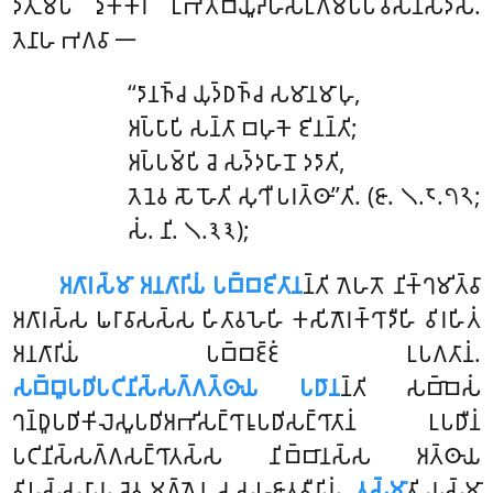
𑀤𑀸𑀢𑀼𑀫𑁆𑀧𑀺 𑀤𑀼𑀓𑁆𑀓𑀭𑀁 𑀉𑀪𑀢𑁄𑀩𑁆𑀬𑀽𑀴𑁆𑀳𑀲𑀗𑁆𑀕𑀸𑀫𑀧𑁆𑀧𑀯𑁂𑀲𑀦𑀲𑀤𑀺𑀲𑀁.
𑀢𑁂𑀦𑀸𑀳 𑀪𑀕𑀯𑀸 𑁋
‘‘𑀤𑀸𑀦𑀜𑁆𑀘 𑀬𑀼𑀤𑁆𑀥𑀜𑁆𑀘 𑀲𑀫𑀸𑀦𑀫𑀸𑀳𑀼,
𑀅𑀧𑁆𑀧𑀸𑀧𑀺 𑀲𑀦𑁆𑀢𑀸 𑀩𑀳𑀼𑀓𑁂 𑀚𑀺𑀦𑀦𑁆𑀢𑀺;
𑀅𑀧𑁆𑀧𑀫𑁆𑀧𑀺 𑀘𑁂 𑀲𑀤𑁆𑀤𑀳𑀸𑀦𑁄 𑀤𑀤𑀸𑀢𑀺,
𑀢𑁂𑀦𑁂𑀯 𑀲𑁄 𑀳𑁄𑀢𑀺 𑀲𑀼𑀔𑀻 𑀧𑀭𑀢𑁆𑀣𑀸’’𑀢𑀺. (𑀚𑀸. 𑁧.𑁮.𑁭𑁨;
𑀲𑀁. 𑀦𑀺. 𑁧.𑁩𑁩);
𑀅𑀕𑀸𑀭𑀲𑁆𑀫𑀸 𑀅𑀦𑀕𑀸𑀭𑀺𑀬𑀁 𑀧𑀩𑁆𑀩𑀚𑀺𑀢𑀸𑀦
𑀦𑁆𑀢𑀺 𑀕𑁂𑀳𑀢𑁄 𑀦𑀺𑀓𑁆𑀔𑀫𑀺𑀢𑁆𑀯𑀸
𑀅𑀕𑀸𑀭𑀲𑁆𑀲 𑀖𑀭𑀸𑀯𑀸𑀲𑀲𑁆𑀲 𑀳𑀺𑀢𑀸𑀯𑀳𑁂𑀳𑀺 𑀓𑀲𑀺𑀕𑁄𑀭𑀓𑁆𑀔𑀸𑀤𑀻𑀳𑀺 𑀯𑀺𑀭𑀳𑀺𑀢𑀁
𑀅𑀦𑀕𑀸𑀭𑀺𑀬𑀁 𑀧𑀩𑁆𑀩𑀚𑁆𑀚𑀁 𑀉𑀧𑀕𑀢𑀸𑀦𑀁.
𑀲𑀩𑁆𑀩𑀽𑀧𑀥𑀺𑀧𑀝𑀺𑀦𑀺𑀲𑁆𑀲𑀕𑁆𑀕𑀢𑁆𑀣𑀸𑀬 𑀧𑀥𑀸𑀦
𑀦𑁆𑀢𑀺 𑀲𑀩𑁆𑀩𑁂𑀲𑀁
𑀔𑀦𑁆𑀥𑀽𑀧𑀥𑀺𑀓𑀺𑀮𑁂𑀲𑀽𑀧𑀥𑀺𑀅𑀪𑀺𑀲𑀗𑁆𑀔𑀸𑀭𑀽𑀧𑀥𑀺𑀲𑀗𑁆𑀔𑀸𑀢𑀸𑀦𑀁 𑀉𑀧𑀥𑀻𑀦𑀁
𑀧𑀝𑀺𑀦𑀺𑀲𑁆𑀲𑀕𑁆𑀕𑀲𑀗𑁆𑀔𑀸𑀢𑀲𑁆𑀲 𑀦𑀺𑀩𑁆𑀩𑀸𑀦𑀲𑁆𑀲 𑀅𑀢𑁆𑀣𑀸𑀬
𑀯𑀺𑀧𑀲𑁆𑀲𑀦𑀸𑀬 𑀘𑁂𑀯 𑀫𑀕𑁆𑀕𑁂𑀦 𑀘 𑀲𑀳𑀚𑀸𑀢𑀯𑀻𑀭𑀺𑀬𑀁.
𑀢𑀲𑁆𑀫𑀸
𑀢𑀺
𑀬𑀲𑁆𑀫𑀸