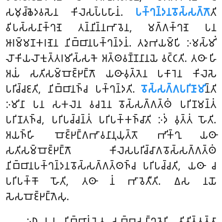
𑀲𑀫𑀼𑀘𑁆𑀙𑁂𑀤𑀯𑀲𑁂𑀦 𑀓𑀺𑀮𑁂𑀲𑀧𑁆𑀧𑀳𑀸𑀦𑀁.
𑀧𑀓𑁆𑀔𑀦𑁆𑀤𑀦𑀯𑁄𑀲𑁆𑀲𑀕𑁆𑀕𑁄
𑀢𑀺
𑀯𑀺𑀧𑀲𑁆𑀲𑀦𑀸𑀓𑁆𑀔𑀡𑁂 𑀢𑀦𑁆𑀦𑀺𑀦𑁆𑀦𑀪𑀸𑀯𑁂𑀦, 𑀫𑀕𑁆𑀕𑀓𑁆𑀔𑀡𑁂 𑀧𑀦
𑀆𑀭𑀫𑁆𑀫𑀡𑀓𑀭𑀡𑁂𑀦 𑀦𑀺𑀩𑁆𑀩𑀸𑀦𑀧𑀓𑁆𑀔𑀦𑁆𑀤𑀦𑀁. 𑀢𑀤𑀼𑀪𑀬𑀫𑁆𑀧𑀺 𑀇𑀫𑀲𑁆𑀫𑀺𑀁
𑀮𑁄𑀓𑀺𑀬𑀮𑁄𑀓𑀼𑀢𑁆𑀢𑀭𑀫𑀺𑀲𑁆𑀲𑀓𑁂 𑀅𑀢𑁆𑀣𑀯𑀡𑁆𑀡𑀦𑀸𑀦𑀬𑁂 𑀯𑀝𑁆𑀝𑀢𑀺. 𑀢𑀣𑀸 𑀳𑀺
𑀅𑀬𑀁 𑀲𑀢𑀺𑀲𑀫𑁆𑀩𑁄𑀚𑁆𑀛𑀗𑁆𑀕𑁄 𑀬𑀣𑀸𑀯𑀼𑀢𑁆𑀢𑁂𑀦 𑀧𑀓𑀸𑀭𑁂𑀦 𑀓𑀺𑀮𑁂𑀲𑁂
𑀧𑀭𑀺𑀘𑁆𑀘𑀚𑀢𑀺, 𑀦𑀺𑀩𑁆𑀩𑀸𑀦𑀜𑁆𑀘 𑀧𑀓𑁆𑀔𑀦𑁆𑀤𑀢𑀺.
𑀯𑁄𑀲𑁆𑀲𑀕𑁆𑀕𑀧𑀭𑀺𑀡𑀸𑀫𑀺
𑀦𑁆𑀢𑀺
𑀇𑀫𑀺𑀦𑀸 𑀧𑀦 𑀲𑀓𑀮𑁂𑀦 𑀯𑀘𑀦𑁂𑀦 𑀯𑁄𑀲𑁆𑀲𑀕𑁆𑀕𑀢𑁆𑀣𑀁 𑀧𑀭𑀺𑀡𑀫𑀦𑁆𑀢𑀁
𑀧𑀭𑀺𑀡𑀢𑀜𑁆𑀘, 𑀧𑀭𑀺𑀧𑀘𑁆𑀘𑀦𑁆𑀢𑀁 𑀧𑀭𑀺𑀧𑀓𑁆𑀓𑀜𑁆𑀘𑀸𑀢𑀺 𑀇𑀤𑀁 𑀯𑀼𑀢𑁆𑀢𑀁 𑀳𑁄𑀢𑀺.
𑀅𑀬𑀜𑁆𑀳𑀺 𑀩𑁄𑀚𑁆𑀛𑀗𑁆𑀕𑀪𑀸𑀯𑀦𑀸𑀦𑀼𑀬𑀼𑀢𑁆𑀢𑁄 𑀪𑀺𑀓𑁆𑀔𑀼 𑀬𑀣𑀸
𑀲𑀢𑀺𑀲𑀫𑁆𑀩𑁄𑀚𑁆𑀛𑀗𑁆𑀕𑁄 𑀓𑀺𑀮𑁂𑀲𑀧𑀭𑀺𑀘𑁆𑀘𑀸𑀕𑀯𑁄𑀲𑁆𑀲𑀕𑁆𑀕𑀢𑁆𑀣𑀁
𑀦𑀺𑀩𑁆𑀩𑀸𑀦𑀧𑀓𑁆𑀔𑀦𑁆𑀤𑀦𑀯𑁄𑀲𑁆𑀲𑀕𑁆𑀕𑀢𑁆𑀣𑀜𑁆𑀘 𑀧𑀭𑀺𑀧𑀘𑁆𑀘𑀢𑀺, 𑀬𑀣𑀸 𑀘
𑀧𑀭𑀺𑀧𑀓𑁆𑀓𑁄 𑀳𑁄𑀢𑀺, 𑀢𑀣𑀸 𑀦𑀁 𑀪𑀸𑀯𑁂𑀢𑀻𑀢𑀺. 𑀏𑀲 𑀦𑀬𑁄
𑀲𑁂𑀲𑀩𑁄𑀚𑁆𑀛𑀗𑁆𑀕𑁂𑀲𑀼.
𑀇𑀥 𑀧𑀦 𑀦𑀺𑀩𑁆𑀩𑀸𑀦𑀁𑀬𑁂𑀯 𑀲𑀩𑁆𑀩𑀲𑀗𑁆𑀔𑀢𑁂𑀳𑀺 𑀯𑀺𑀯𑀺𑀢𑁆𑀢𑀢𑁆𑀢𑀸