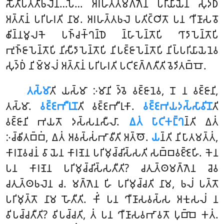
𑀲𑁄𑀢𑀸𑀧𑀢𑁆𑀢𑀺𑀨𑀮𑁂𑀦…𑀧𑁂… 𑀅𑀭𑀳𑀢𑁆𑀢𑀫𑀕𑁆𑀕𑁂𑀦 𑀧𑀭𑀺𑀬𑀸𑀬𑁂𑀦 𑀲𑀼𑀤𑁆𑀥𑀁
𑀅𑀢𑁆𑀢𑀸𑀦𑀁 𑀧𑀭𑀺𑀳𑀭𑀢𑀺 𑀦𑀸𑀫. 𑀅𑀭𑀳𑀢𑁆𑀢𑀨𑀮𑁂 𑀧𑀢𑀺𑀝𑁆𑀞𑀺𑀢𑁄 𑀧𑀦 𑀔𑀻𑀡𑀸𑀲𑀯𑁄
𑀙𑀺𑀦𑁆𑀦𑀫𑀽𑀮𑀓𑁂 𑀧𑀜𑁆𑀘𑀓𑁆𑀔𑀦𑁆𑀥𑁂 𑀦𑁆𑀳𑀸𑀧𑁂𑀦𑁆𑀢𑁄𑀧𑀺 𑀔𑀸𑀤𑀸𑀧𑁂𑀦𑁆𑀢𑁄𑀧𑀺
𑀪𑀼𑀜𑁆𑀚𑀸𑀧𑁂𑀦𑁆𑀢𑁄𑀧𑀺 𑀦𑀺𑀲𑀻𑀤𑀸𑀧𑁂𑀦𑁆𑀢𑁄𑀧𑀺 𑀦𑀺𑀧𑀚𑁆𑀚𑀸𑀧𑁂𑀦𑁆𑀢𑁄𑀧𑀺 𑀦𑀺𑀧𑁆𑀧𑀭𑀺𑀬𑀸𑀬𑁂𑀦𑁂𑀯
𑀲𑀼𑀤𑁆𑀥𑀁 𑀦𑀺𑀫𑁆𑀫𑀮𑀁 𑀅𑀢𑁆𑀢𑀸𑀦𑀁 𑀧𑀭𑀺𑀳𑀭𑀢𑀺 𑀧𑀝𑀺𑀚𑀕𑁆𑀕𑀢𑀻𑀢𑀺 𑀯𑁂𑀤𑀺𑀢𑀩𑁆𑀩𑁄.
𑀢𑀲𑁆𑀫𑀸
𑀢𑀺 𑀬𑀲𑁆𑀫𑀸 𑀇𑀫𑀸𑀦𑀺 𑀤𑁆𑀯𑁂 𑀯𑀚𑁆𑀚𑀸𑀦𑁂𑀯, 𑀦𑁄 𑀦 𑀯𑀚𑁆𑀚𑀸𑀦𑀺,
𑀢𑀲𑁆𑀫𑀸.
𑀯𑀚𑁆𑀚𑀪𑀻𑀭𑀼𑀦𑁄
𑀢𑀺 𑀯𑀚𑁆𑀚𑀪𑀻𑀭𑀼𑀓𑀸.
𑀯𑀚𑁆𑀚𑀪𑀬𑀤𑀲𑁆𑀲𑀸𑀯𑀺𑀦𑁄
𑀢𑀺
𑀯𑀚𑁆𑀚𑀸𑀦𑀺 𑀪𑀬𑀢𑁄 𑀤𑀲𑁆𑀲𑀦𑀲𑀻𑀮𑀸.
𑀏𑀢𑀁 𑀧𑀸𑀝𑀺𑀓𑀗𑁆𑀔
𑀦𑁆𑀢𑀺 𑀏𑀢𑀁
𑀇𑀘𑁆𑀙𑀺𑀢𑀩𑁆𑀩𑀁, 𑀏𑀢𑀁 𑀅𑀯𑀲𑁆𑀲𑀁𑀪𑀸𑀯𑀻𑀢𑀺 𑀅𑀢𑁆𑀣𑁄.
𑀬
𑀦𑁆𑀢𑀺 𑀦𑀺𑀧𑀸𑀢𑀫𑀢𑁆𑀢𑀁,
𑀓𑀸𑀭𑀡𑀯𑀘𑀦𑀁 𑀯𑀸 𑀬𑁂𑀦 𑀓𑀸𑀭𑀡𑁂𑀦 𑀧𑀭𑀺𑀫𑀼𑀘𑁆𑀘𑀺𑀲𑁆𑀲𑀢𑀺 𑀲𑀩𑁆𑀩𑀯𑀚𑁆𑀚𑁂𑀳𑀺
. 𑀓𑁂𑀦
𑀧𑀦 𑀓𑀸𑀭𑀡𑁂𑀦 𑀧𑀭𑀺𑀫𑀼𑀘𑁆𑀘𑀺𑀲𑁆𑀲𑀢𑀻𑀢𑀺? 𑀘𑀢𑀼𑀢𑁆𑀣𑀫𑀕𑁆𑀕𑁂𑀦 𑀘𑁂𑀯
𑀘𑀢𑀼𑀢𑁆𑀣𑀨𑀮𑁂𑀦 𑀘. 𑀫𑀕𑁆𑀕𑁂𑀦
𑀳𑀺 𑀧𑀭𑀺𑀫𑀼𑀘𑁆𑀘𑀢𑀺 𑀦𑀸𑀫, 𑀨𑀮𑀁 𑀧𑀢𑁆𑀢𑁄
𑀧𑀭𑀺𑀫𑀼𑀢𑁆𑀢𑁄 𑀦𑀸𑀫 𑀳𑁄𑀢𑀻𑀢𑀺. 𑀓𑀺𑀁 𑀧𑀦
𑀔𑀻𑀡𑀸𑀲𑀯𑀲𑁆𑀲 𑀅𑀓𑀼𑀲𑀮𑀁 𑀦
𑀯𑀺𑀧𑀘𑁆𑀘𑀢𑀻𑀢𑀺? 𑀯𑀺𑀧𑀘𑁆𑀘𑀢𑀺, 𑀢𑀁 𑀧𑀦 𑀔𑀻𑀡𑀸𑀲𑀯𑀪𑀸𑀯𑀢𑁄 𑀧𑀼𑀩𑁆𑀩𑁂 𑀓𑀢𑀁.