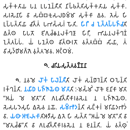
𑀲𑀼𑀓𑁆𑀓𑀢𑀸𑀬 𑀧𑀦 𑀉𑀧𑀦𑁂𑀦𑁆𑀢𑀻𑀢𑀺 𑀦𑀺𑀧𑁆𑀨𑀢𑁆𑀢𑀺𑀲𑀼𑀓𑁆𑀓𑀢𑀸𑀬 𑀲𑀼𑀓𑁆𑀓𑀸.
𑀲𑀭𑀲𑁂𑀦𑀸𑀧𑀺 𑀯𑀸 𑀲𑀩𑁆𑀩𑀓𑀼𑀲𑀮𑀥𑀫𑁆𑀫𑀸 𑀲𑀼𑀓𑁆𑀓𑀸 𑀏𑀯. 𑀢𑁂𑀲𑀁 𑀳𑀺
𑀉𑀧𑁆𑀧𑀢𑁆𑀢𑀺𑀬𑀸 𑀘𑀺𑀢𑁆𑀢𑀁 𑀧𑀪𑀲𑁆𑀲𑀭𑀁 𑀳𑁄𑀢𑀺.
𑀳𑀺𑀭𑀻 𑀘 𑀑𑀢𑁆𑀢𑀧𑁆𑀧𑀜𑁆𑀘𑀸
𑀢𑀺
𑀏𑀢𑁆𑀣 𑀧𑀸𑀧𑀢𑁄 𑀚𑀺𑀕𑀼𑀘𑁆𑀙𑀦𑀮𑀓𑁆𑀔𑀡𑀸 𑀳𑀺𑀭𑀻, 𑀪𑀸𑀬𑀦𑀮𑀓𑁆𑀔𑀡𑀁
𑀑𑀢𑁆𑀢𑀧𑁆𑀧𑀁. 𑀬𑀁 𑀧𑀦𑁂𑀢𑁆𑀣 𑀯𑀺𑀢𑁆𑀣𑀸𑀭𑀢𑁄 𑀯𑀢𑁆𑀢𑀩𑁆𑀩𑀁 𑀲𑀺𑀬𑀸, 𑀢𑀁
𑀯𑀺𑀲𑀼𑀤𑁆𑀥𑀺𑀫𑀕𑁆𑀕𑁂 𑀯𑀼𑀢𑁆𑀢𑀫𑁂𑀯. 𑀅𑀝𑁆𑀞𑀫𑀁.
𑁯. 𑀘𑀭𑀺𑀬𑀲𑀼𑀢𑁆𑀢𑀯𑀡𑁆𑀡𑀦𑀸
. 𑀦𑀯𑀫𑁂
𑀮𑁄𑀓𑀁 𑀧𑀸𑀮𑁂𑀦𑁆𑀢𑀻
𑀢𑀺 𑀮𑁄𑀓𑀁 𑀲𑀦𑁆𑀥𑀸𑀭𑁂𑀦𑁆𑀢𑀺 𑀞𑀧𑁂𑀦𑁆𑀢𑀺
𑁯
𑀭𑀓𑁆𑀔𑀦𑁆𑀢𑀺.
𑀦𑀬𑀺𑀥 𑀧𑀜𑁆𑀜𑀸𑀬𑁂𑀣 𑀫𑀸𑀢𑀸
𑀢𑀺 𑀇𑀫𑀲𑁆𑀫𑀺𑀁 𑀮𑁄𑀓𑁂 𑀚𑀦𑀺𑀓𑀸 𑀫𑀸𑀢𑀸
‘‘𑀅𑀬𑀁 𑀫𑁂 𑀫𑀸𑀢𑀸’’𑀢𑀺
𑀕𑀭𑀼𑀘𑀺𑀢𑁆𑀢𑀻𑀓𑀸𑀭𑀯𑀲𑁂𑀦 𑀦 𑀧𑀜𑁆𑀜𑀸𑀬𑁂𑀣.
𑀲𑁂𑀲𑀧𑀤𑁂𑀲𑀼𑀧𑀺 𑀏𑀲𑁂𑀯 𑀦𑀬𑁄.
𑀲𑀫𑁆𑀪𑁂𑀤
𑀦𑁆𑀢𑀺 𑀲𑀗𑁆𑀓𑀭𑀁 𑀫𑀭𑀺𑀬𑀸𑀤𑀪𑁂𑀤𑀁
𑀯𑀸.
𑀬𑀣𑀸 𑀅𑀚𑁂𑀴𑀓𑀸
𑀢𑀺𑀆𑀤𑀻𑀲𑀼 𑀏𑀢𑁂 𑀳𑀺 𑀲𑀢𑁆𑀢𑀸 ‘‘𑀅𑀬𑀁 𑀫𑁂 𑀫𑀸𑀢𑀸’’𑀢𑀺 𑀯𑀸
‘‘𑀫𑀸𑀢𑀼𑀘𑁆𑀙𑀸’’𑀢𑀺 𑀯𑀸 𑀕𑀭𑀼𑀘𑀺𑀢𑁆𑀢𑀻𑀓𑀸𑀭𑀯𑀲𑁂𑀦 𑀦 𑀚𑀸𑀦𑀦𑁆𑀢𑀺. 𑀬𑀁 𑀯𑀢𑁆𑀣𑀼𑀁