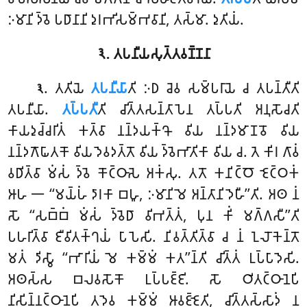
𑀇𑀫𑀸𑀦𑀺 𑀤𑁆𑀯𑁂 𑀧𑀥𑀸𑀦𑀸𑀦𑀺 𑀤𑀼𑀭𑀪𑀺𑀲𑀫𑁆𑀪𑀯𑀸𑀦𑀺, 𑀢𑀲𑁆𑀫𑀸. 𑀤𑀼𑀢𑀺𑀬𑀁.
𑁩. 𑀢𑀧𑀦𑀻𑀬𑀲𑀼𑀢𑁆𑀢𑀯𑀡𑁆𑀡𑀦𑀸
. 𑀢𑀢𑀺𑀬𑁂
𑀢𑀧𑀦𑀻𑀬𑀸
𑀢𑀺 𑀇𑀥 𑀘𑁂𑀯 𑀲𑀫𑁆𑀧𑀭𑀸𑀬𑁂 𑀘 𑀢𑀧𑀦𑁆𑀢𑀻𑀢𑀺
𑁩
𑀢𑀧𑀦𑀻𑀬𑀸.
𑀢𑀧𑁆𑀧𑀢𑀻
𑀢𑀺 𑀘𑀺𑀢𑁆𑀢𑀲𑀦𑁆𑀢𑀸𑀧𑁂𑀦
𑀢𑀧𑁆𑀧𑀢𑀺 𑀅𑀦𑀼𑀲𑁄𑀘𑀢𑀺
𑀓𑀸𑀬𑀤𑀼𑀘𑁆𑀘𑀭𑀺𑀢𑀁 𑀓𑀢𑁆𑀯𑀸 𑀦𑀦𑁆𑀤𑀬𑀓𑁆𑀔𑁄 𑀯𑀺𑀬 𑀦𑀦𑁆𑀤𑀫𑀸𑀡𑀯𑁄 𑀯𑀺𑀬
𑀦𑀦𑁆𑀤𑀕𑁄𑀖𑀸𑀢𑀓𑁄 𑀯𑀺𑀬 𑀤𑁂𑀯𑀤𑀢𑁆𑀢𑁄 𑀯𑀺𑀬 𑀤𑁆𑀯𑁂𑀪𑀸𑀢𑀺𑀓𑀸 𑀯𑀺𑀬 𑀘. 𑀢𑁂 𑀓𑀺𑀭 𑀕𑀸𑀯𑀁
𑀯𑀥𑀺𑀢𑁆𑀯𑀸 𑀫𑀁𑀲𑀁 𑀤𑁆𑀯𑁂 𑀓𑁄𑀝𑁆𑀞𑀸𑀲𑁂 𑀅𑀓𑀁𑀲𑀼. 𑀢𑀢𑁄 𑀓𑀦𑀺𑀝𑁆𑀞𑁄 𑀚𑁂𑀝𑁆𑀞𑀓𑀁
𑀆𑀳 𑁋 ‘‘𑀫𑀬𑁆𑀳𑀁 𑀤𑀸𑀭𑀓𑀸 𑀩𑀳𑀽, 𑀇𑀫𑀸𑀦𑀺 𑀫𑁂 𑀅𑀦𑁆𑀢𑀸𑀦𑀺 𑀤𑁂𑀳𑀻’’𑀢𑀺. 𑀅𑀣 𑀦𑀁
𑀲𑁄 ‘‘𑀲𑀩𑁆𑀩𑀁 𑀫𑀁𑀲𑀁 𑀤𑁆𑀯𑁂𑀥𑀸 𑀯𑀺𑀪𑀢𑁆𑀢𑀁, 𑀧𑀼𑀦 𑀓𑀺𑀁 𑀫𑀕𑁆𑀕𑀲𑀻’’𑀢𑀺
𑀧𑀳𑀭𑀺𑀢𑁆𑀯𑀸 𑀚𑀻𑀯𑀺𑀢𑀓𑁆𑀔𑀬𑀁 𑀧𑀸𑀧𑁂𑀲𑀺. 𑀦𑀺𑀯𑀢𑁆𑀢𑀺𑀢𑁆𑀯𑀸 𑀘 𑀦𑀁 𑀑𑀮𑁄𑀓𑁂𑀦𑁆𑀢𑁄
𑀫𑀢𑀁 𑀤𑀺𑀲𑁆𑀯𑀸 ‘‘𑀪𑀸𑀭𑀺𑀬𑀁 𑀫𑁂 𑀓𑀫𑁆𑀫𑀁 𑀓𑀢’’𑀦𑁆𑀢𑀺 𑀘𑀺𑀢𑁆𑀢𑀁 𑀉𑀧𑁆𑀧𑀸𑀤𑁂𑀲𑀺.
𑀅𑀣𑀲𑁆𑀲 𑀩𑀮𑀯𑀲𑁄𑀓𑁄 𑀉𑀧𑁆𑀧𑀚𑁆𑀚𑀺. 𑀲𑁄 𑀞𑀺𑀢𑀝𑁆𑀞𑀸𑀦𑁂𑀧𑀺
𑀦𑀺𑀲𑀺𑀦𑁆𑀦𑀝𑁆𑀞𑀸𑀦𑁂𑀧𑀺 𑀢𑀤𑁂𑀯 𑀓𑀫𑁆𑀫𑀁 𑀆𑀯𑀚𑁆𑀚𑁂𑀢𑀺, 𑀘𑀺𑀢𑁆𑀢𑀲𑁆𑀲𑀸𑀤𑀁 𑀦