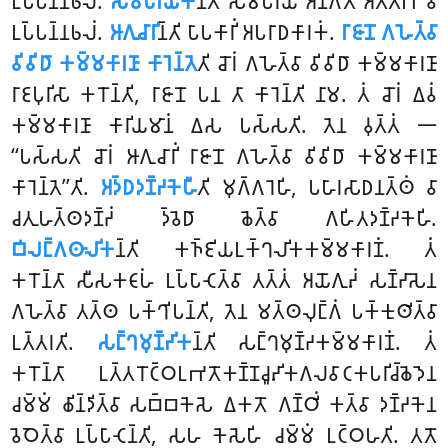
𑀉𑀧𑁆𑀧𑀦𑁆𑀦𑀨𑀮𑀁.
𑀲𑀫𑁆𑀧𑀭𑀸𑀬𑀺𑀓
𑀦𑁆𑀢𑀺 𑀲𑀫𑁆𑀧𑀭𑀸𑀬𑁂 𑀅𑀦𑀸𑀕𑀢𑁂 𑀅𑀢𑁆𑀢𑀪𑀸𑀯𑁂
𑀉𑀧𑁆𑀧𑀦𑁆𑀦𑀨𑀮𑀁.
𑀆𑀕𑀼𑀘𑀸𑀭𑀺
𑀦𑁆𑀢𑀺 𑀧𑀸𑀧𑀓𑀸𑀭𑀺𑀁 𑀅𑀧𑀭𑀸𑀥𑀓𑀸𑀭𑀓𑀁.
𑀭𑀸𑀚𑀸𑀦𑁄 𑀕𑀳𑁂𑀢𑁆𑀯𑀸
𑀯𑀺𑀯𑀺𑀥𑀸 𑀓𑀫𑁆𑀫𑀓𑀸𑀭𑀡𑀸 𑀓𑀸𑀭𑁂𑀦𑁆𑀢𑁂
𑀢𑀺 𑀘𑁄𑀭𑀁 𑀕𑀳𑁂𑀢𑁆𑀯𑀸 𑀯𑀺𑀯𑀺𑀥𑀸 𑀓𑀫𑁆𑀫𑀓𑀸𑀭𑀡𑀸
𑀭𑀸𑀚𑀧𑀼𑀭𑀺𑀲𑀸 𑀓𑀭𑁄𑀦𑁆𑀢𑀺, 𑀭𑀸𑀚𑀸𑀦𑁄 𑀧𑀦 𑀢𑀸 𑀓𑀸𑀭𑁂𑀦𑁆𑀢𑀺 𑀦𑀸𑀫. 𑀢𑀁 𑀘𑁄𑀭𑀁 𑀏𑀯𑀁
𑀓𑀫𑁆𑀫𑀓𑀸𑀭𑀡𑀸 𑀓𑀸𑀭𑀺𑀬𑀫𑀸𑀦𑀁 𑀏𑀲 𑀧𑀲𑁆𑀲𑀢𑀺. 𑀢𑁂𑀦 𑀯𑀼𑀢𑁆𑀢𑀁 𑁋
‘‘𑀧𑀲𑁆𑀲𑀢𑀺 𑀘𑁄𑀭𑀁 𑀆𑀕𑀼𑀘𑀸𑀭𑀺𑀁 𑀭𑀸𑀚𑀸𑀦𑁄 𑀕𑀳𑁂𑀢𑁆𑀯𑀸 𑀯𑀺𑀯𑀺𑀥𑀸 𑀓𑀫𑁆𑀫𑀓𑀸𑀭𑀡𑀸
𑀓𑀸𑀭𑁂𑀦𑁆𑀢𑁂’’𑀢𑀺.
𑀅𑀤𑁆𑀥𑀤𑀡𑁆𑀟𑀓𑁂𑀳𑀻
𑀢𑀺 𑀫𑀼𑀕𑁆𑀕𑀭𑁂𑀳𑀺, 𑀧𑀳𑀸𑀭𑀲𑀸𑀥𑀦𑀢𑁆𑀣𑀁 𑀯𑀸
𑀘𑀢𑀼𑀳𑀢𑁆𑀣𑀤𑀡𑁆𑀟𑀁 𑀤𑁆𑀯𑁂𑀥𑀸 𑀙𑁂𑀢𑁆𑀯𑀸 𑀕𑀳𑀺𑀢𑀤𑀡𑁆𑀟𑀓𑁂𑀳𑀺.
𑀩𑀺𑀮𑀗𑁆𑀕𑀣𑀸𑀮𑀺𑀓
𑀦𑁆𑀢𑀺 𑀓𑀜𑁆𑀚𑀺𑀬𑀉𑀓𑁆𑀔𑀮𑀺𑀓𑀓𑀫𑁆𑀫𑀓𑀸𑀭𑀡𑀁. 𑀢𑀁
𑀓𑀭𑁄𑀦𑁆𑀢𑀸 𑀲𑀻𑀲𑀓𑀝𑀸𑀳𑀁 𑀉𑀧𑁆𑀧𑀸𑀝𑁂𑀢𑁆𑀯𑀸 𑀢𑀢𑁆𑀢𑀁 𑀅𑀬𑁄𑀕𑀼𑀴𑀁 𑀲𑀡𑁆𑀟𑀸𑀲𑁂𑀦
𑀕𑀳𑁂𑀢𑁆𑀯𑀸 𑀢𑀢𑁆𑀣 𑀧𑀓𑁆𑀔𑀺𑀧𑀦𑁆𑀢𑀺, 𑀢𑁂𑀦 𑀫𑀢𑁆𑀣𑀮𑀼𑀗𑁆𑀕𑀁 𑀧𑀓𑁆𑀓𑀼𑀣𑀺𑀢𑁆𑀯𑀸
𑀉𑀢𑁆𑀢𑀭𑀢𑀺.
𑀲𑀗𑁆𑀔𑀫𑀼𑀡𑁆𑀟𑀺𑀓
𑀦𑁆𑀢𑀺 𑀲𑀗𑁆𑀔𑀫𑀼𑀡𑁆𑀟𑀓𑀫𑁆𑀫𑀓𑀸𑀭𑀡𑀁. 𑀢𑀁
𑀓𑀭𑁄𑀦𑁆𑀢𑀸 𑀉𑀢𑁆𑀢𑀭𑁄𑀝𑁆𑀞𑀉𑀪𑀢𑁄𑀓𑀡𑁆𑀡𑀘𑀽𑀴𑀺𑀓𑀕𑀮𑀯𑀸𑀝𑀓𑀧𑀭𑀺𑀘𑁆𑀙𑁂𑀤𑁂𑀦
𑀘𑀫𑁆𑀫𑀁 𑀙𑀺𑀦𑁆𑀤𑀺𑀢𑁆𑀯𑀸 𑀲𑀩𑁆𑀩𑀓𑁂𑀲𑁂 𑀏𑀓𑀢𑁄 𑀕𑀡𑁆𑀞𑀺𑀁 𑀓𑀢𑁆𑀯𑀸 𑀤𑀡𑁆𑀟𑀓𑁂𑀦
𑀯𑁂𑀞𑁂𑀢𑁆𑀯𑀸 𑀉𑀧𑁆𑀧𑀸𑀝𑁂𑀦𑁆𑀢𑀺, 𑀲𑀳 𑀓𑁂𑀲𑁂𑀳𑀺 𑀘𑀫𑁆𑀫𑀁 𑀉𑀝𑁆𑀞𑀳𑀢𑀺. 𑀢𑀢𑁄