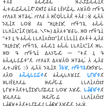
𑀓𑀢𑁆𑀯𑀸 𑀯𑀲𑁆𑀲𑀸𑀯𑀸𑀲𑀁 𑀅𑀮𑁆𑀮𑀻𑀬𑀺𑀲𑁆𑀲𑀦𑁆𑀢𑀺
𑀲𑀁𑀓𑀲𑀸𑀬𑀺𑀲𑁆𑀲𑀦𑁆𑀢𑀻’’𑀢𑀺𑀆𑀤𑀻𑀦𑀺 𑀯𑀢𑁆𑀯𑀸 𑀉𑀚𑁆𑀛𑀸𑀬𑀺𑀁𑀲𑀼. 𑀢𑀫𑀢𑁆𑀣𑀁 𑀪𑀺𑀓𑁆𑀔𑀽
𑀪𑀕𑀯𑀢𑁄 𑀆𑀭𑁄𑀘𑁂𑀲𑀼𑀁. 𑀪𑀕𑀯𑀸 𑀢𑀁 𑀅𑀝𑁆𑀞𑀼𑀧𑁆𑀧𑀢𑁆𑀢𑀺𑀁 𑀓𑀢𑁆𑀯𑀸 𑀇𑀫𑀁 𑀲𑀼𑀢𑁆𑀢𑀁
𑀤𑁂𑀲𑁂𑀦𑁆𑀢𑁄 𑀧𑀞𑀫𑀁 𑀢𑀸𑀯 ‘‘𑀅𑀦𑀼𑀚𑀸𑀦𑀸𑀫𑀺, 𑀪𑀺𑀓𑁆𑀔𑀯𑁂, 𑀯𑀲𑁆𑀲𑀁
𑀉𑀧𑀕𑀦𑁆𑀢𑀼’’𑀦𑁆𑀢𑀺 (𑀫𑀳𑀸𑀯. 𑁧𑁮𑁪) 𑀏𑀢𑁆𑀢𑀓𑀫𑁂𑀯𑀸𑀳. 𑀅𑀣 𑀪𑀺𑀓𑁆𑀔𑀽𑀦𑀁
‘‘𑀓𑀤𑀸 𑀦𑀼 𑀔𑁄 𑀯𑀲𑁆𑀲𑀁 𑀉𑀧𑀕𑀦𑁆𑀢𑀩𑁆𑀩’’𑀦𑁆𑀢𑀺 𑀉𑀧𑁆𑀧𑀦𑁆𑀦𑀁 𑀯𑀺𑀢𑀓𑁆𑀓𑀁 𑀲𑀼𑀢𑁆𑀯𑀸
‘‘𑀅𑀦𑀼𑀚𑀸𑀦𑀸𑀫𑀺, 𑀪𑀺𑀓𑁆𑀔𑀯𑁂, 𑀯𑀲𑁆𑀲𑀸𑀦𑁂 𑀯𑀲𑁆𑀲𑀁 𑀉𑀧𑀕𑀦𑁆𑀢𑀼’’𑀦𑁆𑀢𑀺 𑀆𑀳.
𑀅𑀣 𑀔𑁄 𑀪𑀺𑀓𑁆𑀔𑀽𑀦𑀁 𑀏𑀢𑀤𑀳𑁄𑀲𑀺 𑁋 ‘‘𑀓𑀢𑀺 𑀦𑀼 𑀔𑁄
𑀯𑀲𑁆𑀲𑀽𑀧𑀦𑀸𑀬𑀺𑀓𑀸’’𑀢𑀺. 𑀪𑀕𑀯𑀢𑁄 𑀏𑀢𑀫𑀢𑁆𑀣𑀁 𑀆𑀭𑁄𑀘𑁂𑀲𑀼𑀁. 𑀢𑀁 𑀲𑀼𑀢𑁆𑀯𑀸
𑀲𑀓𑀮𑀫𑁆𑀧𑀺 𑀇𑀤𑀁 𑀲𑀼𑀢𑁆𑀢𑀁 𑀤𑁂𑀲𑁂𑀦𑁆𑀢𑁄
𑀤𑁆𑀯𑁂𑀫𑀸, 𑀪𑀺𑀓𑁆𑀔𑀯𑁂
𑀢𑀺𑀆𑀤𑀺𑀫𑀸𑀳.
𑀢𑀢𑁆𑀣
𑀯𑀲𑁆𑀲𑀽𑀧𑀦𑀸𑀬𑀺𑀓𑀸
𑀢𑀺 𑀯𑀲𑁆𑀲𑀽𑀧𑀕𑀫𑀦𑀸𑀦𑀺.
𑀧𑀼𑀭𑀺𑀫𑀺𑀓𑀸
𑀢𑀺
𑀅𑀧𑀭𑀚𑁆𑀚𑀼𑀕𑀢𑀸𑀬 𑀆𑀲𑀸𑀴𑁆𑀳𑀺𑀬𑀸 𑀉𑀧𑀕𑀦𑁆𑀢𑀩𑁆𑀩𑀸
𑀧𑀼𑀭𑀺𑀫𑀓𑀢𑁆𑀢𑀺𑀓𑀧𑀼𑀡𑁆𑀡𑀫𑀺𑀧𑀭𑀺𑀬𑁄𑀲𑀸𑀦𑀸 𑀧𑀞𑀫𑀸 𑀢𑁂𑀫𑀸𑀲𑀻.
𑀧𑀘𑁆𑀙𑀺𑀫𑀺𑀓𑀸
𑀢𑀺
𑀫𑀸𑀲𑀕𑀢𑀸𑀬 𑀆𑀲𑀸𑀴𑁆𑀳𑀺𑀬𑀸 𑀉𑀧𑀕𑀦𑁆𑀢𑀩𑁆𑀩𑀸
𑀧𑀘𑁆𑀙𑀺𑀫𑀓𑀢𑁆𑀢𑀺𑀓𑀧𑀭𑀺𑀬𑁄𑀲𑀸𑀦𑀸 𑀧𑀘𑁆𑀙𑀺𑀫𑀸 𑀢𑁂𑀫𑀸𑀲𑀻𑀢𑀺. 𑀤𑀲𑀫𑀁.