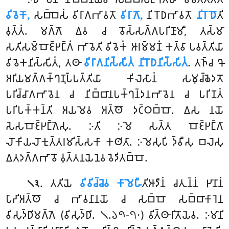
𑀯𑀺𑀯𑁂𑀓𑁄,
𑀲𑀩𑁆𑀩𑁂𑀲𑀁 𑀯𑀺𑀭𑀸𑀕𑀪𑀸𑀯𑀢𑁄
𑀯𑀺𑀭𑀸𑀕𑁄,
𑀦𑀺𑀭𑁄𑀥𑀪𑀸𑀯𑀢𑁄
𑀦𑀺𑀭𑁄𑀥𑁄
𑀢𑀺
𑀯𑀼𑀢𑁆𑀢𑀁. 𑀫𑀕𑁆𑀕𑁄 𑀏𑀯
𑀘 𑀯𑁄𑀲𑁆𑀲𑀕𑁆𑀕𑀧𑀭𑀺𑀡𑀸𑀫𑀻, 𑀢𑀲𑁆𑀫𑀸
𑀲𑀢𑀺𑀲𑀫𑁆𑀩𑁄𑀚𑁆𑀛𑀗𑁆𑀕𑀁 𑀪𑀸𑀯𑁂𑀢𑀺 𑀯𑀺𑀯𑁂𑀓𑀁 𑀆𑀭𑀫𑁆𑀫𑀡𑀁 𑀓𑀢𑁆𑀯𑀸 𑀧𑀯𑀢𑁆𑀢𑀺𑀬𑀸
𑀯𑀺𑀯𑁂𑀓𑀦𑀺𑀲𑁆𑀲𑀺𑀢𑀁, 𑀢𑀣𑀸
𑀯𑀺𑀭𑀸𑀕𑀦𑀺𑀲𑁆𑀲𑀺𑀢𑀁 𑀦𑀺𑀭𑁄𑀥𑀦𑀺𑀲𑁆𑀲𑀺𑀢𑀁
. 𑀢𑀜𑁆𑀘 𑀔𑁄
𑀅𑀭𑀺𑀬𑀫𑀕𑁆𑀕𑀓𑁆𑀔𑀡𑀼𑀧𑁆𑀧𑀢𑁆𑀢𑀺𑀬𑀸 𑀓𑀺𑀮𑁂𑀲𑀸𑀦𑀁 𑀲𑀫𑀼𑀘𑁆𑀙𑁂𑀤𑀢𑁄
𑀧𑀭𑀺𑀘𑁆𑀘𑀸𑀕𑀪𑀸𑀯𑁂𑀦 𑀘 𑀦𑀺𑀩𑁆𑀩𑀸𑀦𑀧𑀓𑁆𑀔𑀦𑁆𑀤𑀦𑀪𑀸𑀯𑁂𑀦 𑀘 𑀧𑀭𑀺𑀡𑀢𑀁
𑀧𑀭𑀺𑀧𑀓𑁆𑀓𑀦𑁆𑀢𑀺 𑀅𑀬𑀫𑁂𑀯 𑀅𑀢𑁆𑀣𑁄 𑀤𑀝𑁆𑀞𑀩𑁆𑀩𑁄. 𑀏𑀲 𑀦𑀬𑁄
𑀲𑁂𑀲𑀩𑁄𑀚𑁆𑀛𑀗𑁆𑀕𑁂𑀲𑀼. 𑀇𑀢𑀺 𑀇𑀫𑁂 𑀲𑀢𑁆𑀢 𑀩𑁄𑀚𑁆𑀛𑀗𑁆𑀕𑀸
𑀮𑁄𑀓𑀺𑀬𑀮𑁄𑀓𑀼𑀢𑁆𑀢𑀭𑀫𑀺𑀲𑁆𑀲𑀓𑀸 𑀓𑀣𑀺𑀢𑀸. 𑀇𑀫𑁂𑀲𑀼𑀧𑀺 𑀤𑁆𑀯𑀻𑀲𑀼 𑀩𑀮𑁂𑀲𑀼
𑀏𑀢𑀤𑀕𑁆𑀕𑀪𑀸𑀯𑁄 𑀯𑀼𑀢𑁆𑀢𑀦𑀬𑁂𑀦𑁂𑀯 𑀯𑁂𑀤𑀺𑀢𑀩𑁆𑀩𑁄.
. 𑀢𑀢𑀺𑀬𑁂
𑀯𑀺𑀯𑀺𑀘𑁆𑀘𑁂𑀯 𑀓𑀸𑀫𑁂𑀳𑀻
𑀢𑀺𑀆𑀤𑀻𑀦𑀁 𑀘𑀢𑀼𑀦𑁆𑀦𑀁 𑀛𑀸𑀦𑀸𑀦𑀁
𑁧𑁩
𑀧𑀸𑀴𑀺𑀅𑀢𑁆𑀣𑁄 𑀘 𑀪𑀸𑀯𑀦𑀸𑀦𑀬𑁄 𑀘 𑀲𑀩𑁆𑀩𑁄 𑀲𑀩𑁆𑀩𑀸𑀓𑀸𑀭𑁂𑀦
𑀯𑀺𑀲𑀼𑀤𑁆𑀥𑀺𑀫𑀕𑁆𑀕𑁂 (𑀯𑀺𑀲𑀼𑀤𑁆𑀥𑀺. 𑁧.𑁬𑁯-𑁭𑁦) 𑀯𑀺𑀢𑁆𑀣𑀸𑀭𑀺𑀢𑁄𑀬𑁂𑀯. 𑀇𑀫𑀸𑀦𑀺