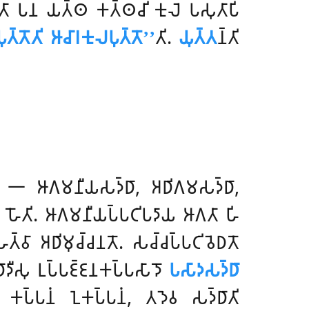
𑀕𑀢𑀸 𑀧𑀦 𑀬𑀢𑁆𑀣 𑀓𑀢𑁆𑀣𑀘𑀺 𑀓𑀼𑀮𑁂 𑀧𑀲𑀼𑀢𑀸𑀧𑀺
𑀢𑁆𑀢𑁄𑀢𑀺 𑀆𑀘𑀸𑀭𑀓𑀼𑀮𑀧𑀼𑀢𑁆𑀢𑁄’’
𑀢𑀺.
𑀬𑀼𑀢𑁆𑀢
𑀦𑁆𑀢𑀺
𑀥𑀸 𑁋 𑀆𑀕𑀫𑀦𑀻𑀬𑀲𑀤𑁆𑀥𑀸, 𑀅𑀥𑀺𑀕𑀫𑀲𑀤𑁆𑀥𑀸,
𑀸 𑀳𑁄𑀢𑀺. 𑀆𑀕𑀫𑀦𑀻𑀬𑀧𑁆𑀧𑀝𑀺𑀧𑀤𑀸𑀬 𑀆𑀕𑀢𑀸 𑀳𑀺
𑀢𑁆𑀯𑀸 𑀅𑀥𑀺𑀫𑀼𑀘𑁆𑀘𑀦𑀢𑁄. 𑀲𑀘𑁆𑀘𑀧𑁆𑀧𑀝𑀺𑀯𑁂𑀥𑀢𑁄
𑀥𑀸𑀤𑀻𑀲𑀼 𑀉𑀧𑁆𑀧𑀚𑁆𑀚𑀦𑀓𑀧𑁆𑀧𑀲𑀸𑀤𑁄
𑀧𑀲𑀸𑀤𑀲𑀤𑁆𑀥𑀸
𑁂𑀦 𑀓𑀧𑁆𑀧𑀦𑀁 𑀑𑀓𑀧𑁆𑀧𑀦𑀁, 𑀢𑀤𑁂𑀯 𑀲𑀤𑁆𑀥𑀸𑀢𑀺