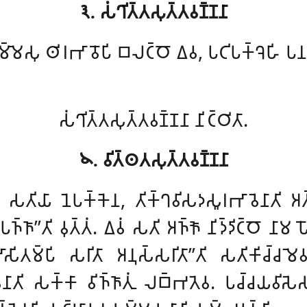
𑁩. 𑀲𑀁𑀔𑀺𑀢𑁆𑀢𑀲𑀼𑀢𑁆𑀢𑀯𑀡𑁆𑀡𑀦𑀸
𑀫𑁆𑀫𑁂𑀲𑀼 𑀣𑀺𑀭𑀪𑀸𑀯𑁄𑀧𑀺 𑀩𑀮𑀝𑁆𑀞𑁄 𑀏𑀯, 𑀧𑀝𑀺𑀧𑀓𑁆𑀔𑁂𑀳𑀺 𑀧
𑀲𑀁𑀔𑀺𑀢𑁆𑀢𑀲𑀼𑀢𑁆𑀢𑀯𑀡𑁆𑀡𑀦𑀸 𑀦𑀺𑀝𑁆𑀞𑀺𑀢𑀸.
𑁪. 𑀯𑀺𑀢𑁆𑀣𑀢𑀲𑀼𑀢𑁆𑀢𑀯𑀡𑁆𑀡𑀦𑀸
𑀺 𑀲𑀢𑀺𑀬𑀸 𑀦𑁂𑀧𑀓𑁆𑀓𑁂𑀦, 𑀢𑀺𑀓𑁆𑀔𑀯𑀺𑀲𑀤𑀲𑀽𑀭𑀪𑀸𑀯𑁂𑀦𑀸𑀢𑀺 
 𑀧𑀜𑁆𑀜𑀸’’𑀢𑀺 𑀯𑀼𑀢𑁆𑀢𑀁. 𑀏𑀯𑀁 𑀲𑀢𑀺 𑀅𑀜𑁆𑀜𑁄 𑀦𑀺𑀤𑁆𑀤𑀺𑀝𑁆𑀞𑁄 𑀦𑀸𑀫 
𑀲𑀺𑀢𑀫𑁆𑀧𑀺 𑀲𑀭𑀺𑀢𑀸 𑀅𑀦𑀼𑀲𑁆𑀲𑀭𑀺𑀢𑀸’’𑀢𑀺 𑀲𑀢𑀺𑀓𑀺𑀘𑁆𑀘𑀫𑁂𑀯 
𑀦𑀸𑀢𑀺 𑀲𑀓𑁆𑀓𑀸 𑀯𑀺𑀜𑁆𑀜𑀸𑀢𑀼𑀁 𑀮𑀩𑁆𑀪𑀢𑁂𑀯. 𑀧𑀘𑁆𑀘𑀬𑀯𑀺𑀲