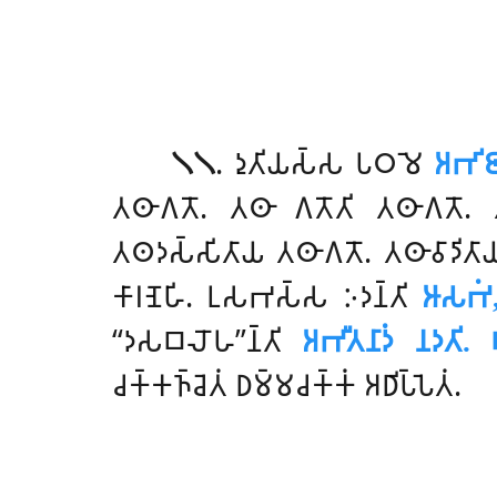
𑁧𑁧
. 𑀤𑀼𑀢𑀺𑀬𑀲𑁆𑀲 𑀧𑀞𑀫𑁂
𑀅𑀪𑀺𑀚𑀸
𑀢𑀣𑀸𑀕𑀢𑁄. 𑀢𑀣𑀸 𑀕𑀢𑁄𑀢𑀺 𑀢𑀣𑀸𑀕𑀢𑁄. 𑀢
𑀢𑀣𑀤𑀲𑁆𑀲𑀺𑀢𑀸𑀬 𑀢𑀣𑀸𑀕𑀢𑁄. 𑀢𑀣𑀸𑀯𑀸𑀤𑀺𑀢𑀸𑀬
𑀓𑀸𑀭𑀡𑁂𑀳𑀺. 𑀉𑀲𑀪𑀲𑁆𑀲 𑀇𑀤𑀦𑁆𑀢𑀺
𑀆𑀲𑀪𑀁
‘‘𑀤𑀲𑀩𑀮𑁄𑀳’’𑀦𑁆𑀢𑀺
𑀅𑀪𑀻𑀢𑀦𑀸𑀤𑀁 𑀦𑀤𑀢𑀺. 
𑀘𑀓𑁆𑀓𑀜𑁆𑀘𑁂𑀢𑀁 𑀥𑀫𑁆𑀫𑀘𑀓𑁆𑀓𑀁 𑀅𑀥𑀺𑀧𑁆𑀧𑁂𑀢𑀁.