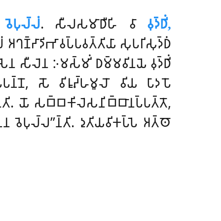
𑀦
𑀯𑁂𑀧𑀼𑀮𑁆𑀮𑀁
. 𑀲𑀻𑀮𑀲𑀫𑀸𑀥𑀻𑀳𑀺 𑀯𑀸
𑀯𑀼𑀤𑁆𑀥𑀺𑀁,
𑀡𑁆𑀟𑀸𑀤𑀺𑀪𑀸𑀯𑀧𑁆𑀧𑀯𑀢𑁆𑀢𑀺𑀬𑀸 𑀲𑀼𑀧𑀭𑀺𑀲𑀼𑀤𑁆𑀥𑀁
 𑀲𑀻𑀮𑁂𑀦 𑀇𑀫𑀲𑁆𑀫𑀺𑀁 𑀥𑀫𑁆𑀫𑀯𑀺𑀦𑀬𑁂 𑀯𑀼𑀤𑁆𑀥𑀺𑀁
𑀦𑁆𑀦𑁄, 𑀲𑁄 𑀯𑀺𑀭𑀽𑀴𑁆𑀳𑀫𑀽𑀮𑁄 𑀯𑀺𑀬 𑀧𑀸𑀤𑀧𑁄
𑀦𑁆𑀢𑀺. 𑀬𑁄 𑀲𑀩𑁆𑀩𑀓𑀺𑀮𑁂𑀲𑀦𑀺𑀩𑁆𑀩𑀸𑀦𑀧𑁆𑀧𑀢𑁆𑀢𑁄,
𑁂𑀦 𑀯𑁂𑀧𑀼𑀮𑁆𑀮’’𑀦𑁆𑀢𑀺. 𑀤𑀼𑀢𑀺𑀬𑀯𑀺𑀓𑀧𑁆𑀧𑁂 𑀅𑀢𑁆𑀣𑁄