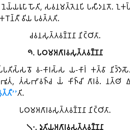
𑀬𑁆𑀬𑀭𑀽𑀧𑀸 𑀳𑁄𑀢𑀺, 𑀲𑀯𑀦𑀫𑀢𑁆𑀢𑁂𑀦𑀧𑀺 𑀧𑀲𑀻𑀤𑀦𑀢𑁄. 𑀑𑀓𑀧𑁆𑀧𑀦
 𑀓𑀭𑁄𑀦𑁆𑀢𑀻 𑀯𑀺𑀬 𑀧𑀯𑀢𑁆𑀢𑀢𑀺.
𑀘𑀯𑀦𑀲𑀼𑀢𑁆𑀢𑀯𑀡𑁆𑀡𑀦𑀸 𑀦𑀺𑀝𑁆𑀞𑀺𑀢𑀸.
𑁯. 𑀧𑀞𑀫𑀅𑀕𑀸𑀭𑀯𑀲𑀼𑀢𑁆𑀢𑀯𑀡𑁆𑀡𑀦𑀸
𑁆𑀧𑀢𑀺𑀲𑁆𑀲𑀯𑁄 𑀯-𑀓𑀸𑀭𑀲𑁆𑀲 𑀬-𑀓𑀸𑀭𑀁 𑀓𑀢𑁆𑀯𑀸 𑀦𑀺𑀤𑁆𑀤𑁂𑀲𑁄. 
𑀽𑀢𑀁, 𑀢𑀁𑀲𑀪𑀸𑀯𑀜𑁆𑀘 𑀬𑀁 𑀓𑀺𑀜𑁆𑀘𑀺 𑀕𑀸𑀭𑀯𑀁. 𑀦𑀢𑁆𑀣𑀺 
𑀢𑁆𑀢𑀻’’
𑀢𑀺.
𑀧𑀞𑀫𑀅𑀕𑀸𑀭𑀯𑀲𑀼𑀢𑁆𑀢𑀯𑀡𑁆𑀡𑀦𑀸 𑀦𑀺𑀝𑁆𑀞𑀺𑀢𑀸.
𑁧𑁦. 𑀤𑀼𑀢𑀺𑀬𑀅𑀕𑀸𑀭𑀯𑀲𑀼𑀢𑁆𑀢𑀯𑀡𑁆𑀡𑀦𑀸