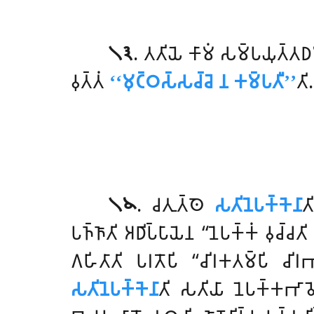
𑁧𑁩
. 𑀢𑀢𑀺𑀬𑁂 𑀓𑀸𑀫𑀁 𑀲𑀫𑁆𑀧𑀬𑀼𑀢𑁆𑀢𑀥
𑀯𑀼𑀢𑁆𑀢𑀁
‘‘𑀫𑀼𑀝𑁆𑀞𑀲𑁆𑀲𑀘𑁆𑀘𑁂 𑀦 𑀓𑀫𑁆𑀧𑀢𑀻’’
𑀢𑀺.
𑁧𑁪
. 𑀘𑀢𑀼𑀢𑁆𑀣𑁂
𑀲𑀢𑀺𑀦𑁂𑀧𑀓𑁆𑀓𑁂𑀦𑀸
𑀢
𑀧𑀜𑁆𑀜𑀸𑀢𑀺 𑀅𑀥𑀺𑀧𑁆𑀧𑀸𑀬𑁂𑀦 ‘‘𑀦𑁂𑀧𑀓𑁆𑀓𑀁 𑀯𑀼𑀘𑁆𑀘𑀢
𑀕𑀳𑀺𑀢𑀸𑀢𑀺 𑀧𑀭𑀢𑁄𑀧𑀺 ‘‘𑀘𑀺𑀭𑀓𑀢𑀫𑁆𑀧𑀺 𑀘𑀺𑀭𑀪
𑀲𑀢𑀺𑀦𑁂𑀧𑀓𑁆𑀓𑁂𑀦𑀸
𑀢𑀺 𑀲𑀢𑀺𑀬𑀸 𑀦𑁂𑀧𑀓𑁆𑀓𑀪𑀸𑀯𑁂