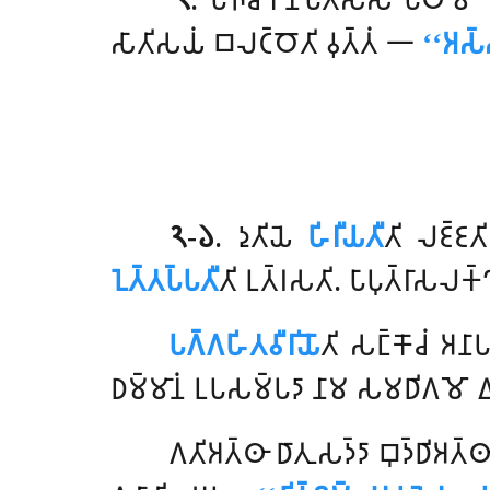
𑀲𑀸𑀢𑀺𑀲𑀬𑀁 𑀩𑀮𑀝𑁆𑀞𑁄𑀢𑀺 𑀯𑀼𑀢𑁆𑀢𑀁 𑁋
‘‘𑀅𑀲𑁆𑀲
𑁨-𑁬
. 𑀤𑀼𑀢𑀺𑀬𑁂
𑀳𑀺𑀭𑀻𑀬𑀢𑀻
𑀢𑀺 𑀮𑀚𑁆𑀚𑀢
𑀑𑀢𑁆𑀢𑀧𑁆𑀧𑀢𑀻
𑀢𑀺 𑀉𑀢𑁆𑀭𑀲𑀢𑀺. 𑀧𑀸𑀧𑀼𑀢𑁆𑀭𑀸𑀲𑀮𑀓𑁆
𑀧𑀕𑁆𑀕𑀳𑀺𑀢𑀯𑀻𑀭𑀺𑀬𑁄
𑀢𑀺
𑀲𑀗𑁆𑀓𑁄𑀘𑀁 𑀅𑀦𑀸𑀧
𑀥𑀫𑁆𑀫𑀸𑀦𑀁 𑀉𑀧𑀲𑀫𑁆𑀧𑀤𑀸 𑀦𑀸𑀫 𑀲𑀫𑀥𑀺𑀕𑀫𑁄 
𑀕𑀢𑀺𑀅𑀢𑁆𑀣𑀸 𑀥𑀸𑀢𑀼𑀲𑀤𑁆𑀤𑀸 𑀩𑀼𑀤𑁆𑀥𑀺𑀅𑀢𑁆