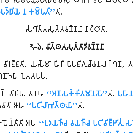
𑀤𑁆𑀥𑀺𑀬𑁂 𑀦 𑀓𑀫𑁆𑀧𑀢𑀻’’
𑀢𑀺.
𑀲𑀁𑀔𑀺𑀢𑁆𑀢𑀲𑀼𑀢𑁆𑀢𑀯𑀡𑁆𑀡𑀦𑀸 𑀦𑀺𑀝𑁆𑀞𑀺𑀢𑀸.
𑁨-𑁬. 𑀯𑀺𑀢𑁆𑀣𑀢𑀲𑀼𑀢𑁆𑀢𑀸𑀤𑀺𑀯𑀡𑁆𑀡𑀦𑀸
 𑀯𑀺𑀭𑀚𑁆𑀚𑀢𑀺. 𑀬𑀲𑁆𑀫𑀸 𑀳𑀺𑀭𑀻 𑀧𑀸𑀧𑀚𑀺𑀕𑀼𑀘𑁆𑀙𑀦𑀮𑀓𑁆𑀔𑀡𑀸, 
𑀔𑀡𑀜𑁆𑀳𑀺 𑀑𑀢𑁆𑀢𑀧𑁆𑀧𑀁.
𑀦𑁆𑀦𑀯𑀻𑀭𑀺𑀬𑁄. 𑀢𑁂𑀦𑀸𑀳
‘‘𑀅𑀦𑁄𑀲𑀓𑁆𑀓𑀺𑀢𑀫𑀸𑀦𑀲𑁄’’
𑀢𑀺.
𑀧𑀳𑀸𑀦
𑀯𑀸𑀢𑀺 𑀆𑀳
‘‘𑀧𑀝𑀺𑀮𑀸𑀪𑀢𑁆𑀣𑀸𑀬𑀸’’
𑀢𑀺.
𑀸 𑀳𑁄𑀦𑁆𑀢𑀻𑀢𑀺 𑀆𑀳
‘‘𑀉𑀤𑀬𑀜𑁆𑀘 𑀯𑀬𑀜𑁆𑀘 𑀧𑀝𑀺𑀯𑀺𑀚𑁆𑀛𑀺𑀢𑀼𑀁 𑀲