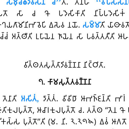
 𑀲𑀫𑀼𑀘𑁆𑀙𑁂𑀤𑀯𑀲𑁂𑀦 𑀘𑀸’’
𑀢𑀺. 𑀢𑁂𑀦𑀸𑀳
‘‘𑀯𑀺𑀧𑀲𑁆𑀲𑀦
𑀭𑀺𑀬𑀢𑁄 𑀲𑀸 𑀘 𑀔𑁄 𑀧𑀤𑁂𑀲𑀺𑀓𑀸𑀢𑀺 𑀦𑀺𑀧𑁆𑀧𑀤𑁂𑀲𑀺𑀓
𑀔𑀓𑁆𑀔𑀬𑀕𑀸𑀫𑀺𑀦𑀺𑀪𑀸𑀯𑁂𑀧𑀺 𑀏𑀲𑁂𑀯 𑀦𑀬𑁄.
𑀲𑀫𑁆𑀫𑀸
𑀢𑀺 𑀬𑀸𑀣𑀸𑀯
𑀺𑀘𑁆𑀘𑀁 𑀅𑀢𑁆𑀣𑀻𑀢𑀺 𑀉𑀧𑀸𑀬𑁂𑀦 𑀜𑀸𑀬𑁂𑀦 𑀲𑀸 𑀧𑀯𑀢𑁆𑀢𑀢𑀻𑀢𑀺 𑀆
𑀯𑀺𑀢𑁆𑀣𑀢𑀲𑀼𑀢𑁆𑀢𑀸𑀤𑀺𑀯𑀡𑁆𑀡𑀦𑀸 𑀦𑀺𑀝𑁆𑀞𑀺𑀢𑀸.
𑁭. 𑀓𑀸𑀫𑀲𑀼𑀢𑁆𑀢𑀯𑀡𑁆𑀡𑀦𑀸
𑀢𑁂𑀦𑀸𑀢𑀺
𑀅𑀲𑀺𑀢𑀁,
𑀤𑀸𑀢𑁆𑀢𑀁. 𑀯𑀺𑀯𑀺𑀥𑀸 𑀆𑀪𑀜𑁆𑀚𑀦𑁆𑀢𑀺 𑀪𑀸𑀭𑀁 
 𑀚𑀸𑀢𑀺𑀓𑀼𑀮𑀧𑀼𑀢𑁆𑀢𑁄, 𑀆𑀘𑀸𑀭𑀓𑀼𑀮𑀧𑀼𑀢𑁆𑀢𑁄 𑀘. 𑀢𑀢𑁆𑀣 ‘‘𑀢𑁂𑀦 
𑀼𑀮𑀺𑀓𑀲𑁆𑀲 𑀧𑀼𑀢𑁆𑀢𑁄’’𑀢𑀺 (𑀫. 𑀦𑀺. 𑁨.𑁨𑁯𑁪) 𑀏𑀯𑀁 𑀆𑀕𑀢𑁄 