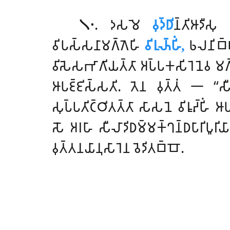
𑁧𑁦
. 𑀤𑀲𑀫𑁂
𑀯𑀼𑀤𑁆𑀥𑀺
𑀦𑁆𑀢𑀺𑀆𑀤𑀻𑀲
𑀯𑀺𑀧𑀲𑁆𑀲𑀦𑀸𑀫𑀕𑁆𑀕𑁂𑀳𑀺
𑀯𑀺𑀭𑀼𑀴𑁆𑀳𑀺𑀁,
𑀨𑀮𑀦𑀺𑀩𑁆
𑀯𑀺𑀲𑁂𑀲𑀪𑀸𑀕𑀺𑀬𑀢𑁆𑀢𑀸 𑀅𑀧𑁆𑀧𑀓𑀲𑀺𑀭𑁂𑀦𑁂𑀯 𑀫𑀕𑁆
𑀆𑀧𑀚𑁆𑀚𑀺𑀲𑁆𑀲𑀢𑀺. 𑀢𑁂𑀦 𑀯𑀼𑀢𑁆𑀢𑀁 𑁋 ‘‘𑀲𑀻
𑀲𑀼𑀧𑁆𑀧𑀢𑀺𑀝𑁆𑀞𑀺𑀢𑀢𑁆𑀢𑀸 𑀲𑀸𑀲𑀦𑁂 𑀯𑀺𑀭𑀽𑀴𑁆𑀳𑀺𑀁 𑀆
𑀲𑁄 𑀅𑀭𑀳𑀸 𑀲𑀻𑀮𑀸𑀤𑀺𑀥𑀫𑁆𑀫𑀓𑁆𑀔𑀦𑁆𑀥𑀧𑀸𑀭𑀺𑀧𑀽𑀭𑀺𑀬
𑀯𑀼𑀢𑁆𑀢𑀦𑀬𑀸𑀦𑀼𑀲𑀸𑀭𑁂𑀦 𑀯𑁂𑀤𑀺𑀢𑀩𑁆𑀩𑁄.