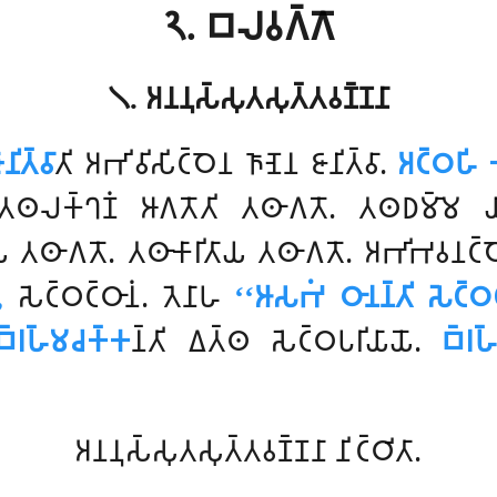
𑁨. 𑀩𑀮𑀯𑀕𑁆𑀕𑁄
𑁧. 𑀅𑀦𑀦𑀼𑀲𑁆𑀲𑀼𑀢𑀲𑀼𑀢𑁆𑀢𑀯𑀡𑁆𑀡𑀦𑀸
𑀺𑀢𑁆𑀯𑀸
𑀢𑀺 𑀅𑀪𑀺𑀯𑀺𑀲𑀺𑀝𑁆𑀞𑁂𑀦 𑀜𑀸𑀡𑁂𑀦 𑀚𑀸𑀦𑀺𑀢𑁆𑀯𑀸.
𑀅𑀝𑁆𑀞𑀳𑀺 
𑀮𑀓𑁆𑀔𑀡𑀁 𑀆𑀕𑀢𑁄𑀢𑀺 𑀢𑀣𑀸𑀕𑀢𑁄. 𑀢𑀣𑀥𑀫𑁆𑀫𑁂 𑀬𑀸𑀣
 𑀢𑀣𑀸𑀕𑀢𑁄. 𑀢𑀣𑀸𑀓𑀸𑀭𑀺𑀢𑀸𑀬 𑀢𑀣𑀸𑀕𑀢𑁄. 𑀅𑀪𑀺𑀪𑀯𑀦𑀝𑁆𑀞𑁂𑀦
,
𑀲𑁂𑀝𑁆𑀞𑀝𑁆𑀞𑀸𑀦𑀁. 𑀢𑁂𑀦𑀸𑀳
‘‘𑀆𑀲𑀪𑀁 𑀞𑀸𑀦𑀦𑁆𑀢𑀺 𑀲𑁂𑀝𑁆𑀞
𑁆𑀭𑀳𑁆𑀫𑀘𑀓𑁆𑀓
𑀦𑁆𑀢𑀺 𑀏𑀢𑁆𑀣 𑀲𑁂𑀝𑁆𑀞𑀧𑀭𑀺𑀬𑀸𑀬𑁄.
𑀩𑁆𑀭𑀳
𑀅𑀦𑀦𑀼𑀲𑁆𑀲𑀼𑀢𑀲𑀼𑀢𑁆𑀢𑀯𑀡𑁆𑀡𑀦𑀸 𑀦𑀺𑀝𑁆𑀞𑀺𑀢𑀸.