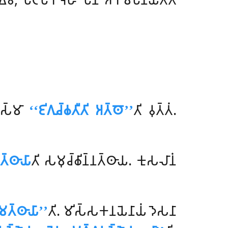
𑀢𑀲𑁆𑀫𑀸
‘‘𑀚𑀺𑀕𑀼𑀘𑁆𑀙𑀢𑀻𑀢𑀺 𑀅𑀢𑁆𑀣𑁄’’
𑀢𑀺 𑀯𑀼𑀢𑁆𑀢𑀁.
𑁆𑀣𑀸𑀬𑀸
𑀢𑀺 𑀲𑀫𑀼𑀘𑁆𑀙𑀺𑀦𑁆𑀦𑀢𑁆𑀣𑀸𑀬. 𑀓𑀼𑀲𑀮𑀸𑀦𑀁
𑀫𑀢𑁆𑀣𑀸𑀬𑀸’’
𑀢𑀺. 𑀫𑀺𑀲𑁆𑀲𑀓𑀦𑀬𑁂𑀦𑀸𑀬𑀁 𑀤𑁂𑀲𑀦𑀸