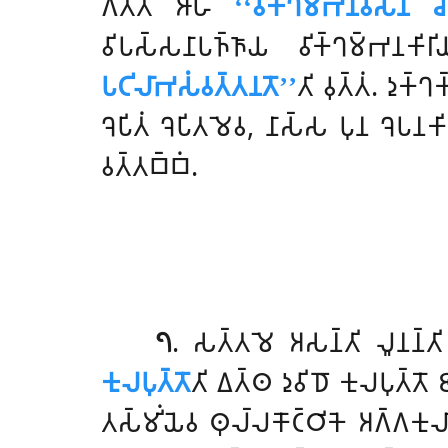
𑀕𑀢𑀸𑀢𑀺 𑀆𑀳
‘‘𑀯𑀺𑀓𑁆𑀔𑀫𑁆𑀪𑀦𑀯𑀲𑁂𑀦 𑀘
𑀯𑀺𑀧𑀲𑁆𑀲𑀦𑀸𑀧𑀜𑁆𑀜𑀸𑀬 𑀯𑀺𑀓𑁆𑀔𑀫𑁆𑀪𑀦𑀓
𑀧𑀝𑀺𑀮𑀸𑀪𑀲𑀁𑀯𑀢𑁆𑀢𑀦𑀢𑁄’’
𑀢𑀺 𑀯𑀼𑀢𑁆𑀢𑀁. 𑀤𑀼𑀓
𑀔𑁂𑀧𑀺𑀢𑀁 𑀔𑁂𑀧𑀺𑀢𑀫𑁂𑀯, 𑀦𑀸𑀲𑁆𑀲 𑀧𑀼𑀦 𑀔𑁂𑀧𑀦𑀓
𑀯𑀢𑁆𑀢𑀩𑁆𑀩𑀁.
𑁭
. 𑀲𑀢𑁆𑀢𑀫𑁂 𑀅𑀲𑀦𑁆𑀢𑀺 𑀮𑀽𑀦𑀦𑁆𑀢𑀺 
𑀓𑀼𑀮𑀧𑀼𑀢𑁆𑀢𑁄
𑀢𑀺 𑀏𑀢𑁆𑀣 𑀤𑀼𑀯𑀺𑀥𑁄 𑀓𑀼𑀮𑀧𑀼𑀢𑁆𑀢𑁄
𑀢𑀲𑁆𑀫𑀺𑀁𑀬𑁂𑀯 𑀣𑀼𑀮𑁆𑀮𑀓𑁄𑀝𑁆𑀞𑀺𑀓𑁂 𑀅𑀕𑁆𑀕