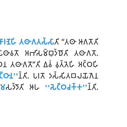
𑀸𑀭𑀡𑁂𑀳𑀺 𑀢𑀣𑀸𑀕𑀢𑀲𑁆𑀲𑀸
𑀢𑀺 ‘‘𑀢𑀣𑀸 𑀆𑀕𑀢𑁄𑀢𑀺
𑀯𑀢𑁄 𑀅𑀪𑀺𑀲𑀫𑁆𑀩𑀼𑀤𑁆𑀥𑁄𑀢𑀺 𑀢𑀣𑀸𑀕𑀢𑁄.
 𑀢𑀣𑀸𑀕𑀢𑁄’’𑀢𑀺 𑀏𑀯𑀁 𑀯𑀼𑀢𑁆𑀢𑁂𑀳𑀺 𑀅𑀝𑁆𑀞𑀳𑀺
𑁆𑀞𑀸𑀦’’
𑀦𑁆𑀢𑀺. 𑀧𑀭𑀢𑁄 𑀤𑀲𑁆𑀲𑀺𑀢𑀩𑀮𑀬𑁄𑀕𑁂𑀦
𑁆𑀫
𑀲𑀤𑁆𑀤𑁄𑀢𑀺 𑀆𑀳
‘‘𑀲𑁂𑀝𑁆𑀞𑀘𑀓𑁆𑀓’’
𑀦𑁆𑀢𑀺.