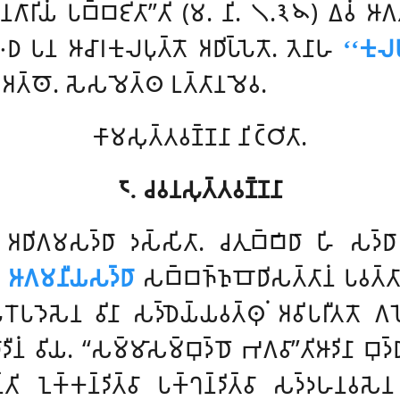
𑀸 𑀅𑀦𑀕𑀸𑀭𑀺𑀬𑀁 𑀧𑀩𑁆𑀩𑀚𑀺𑀢𑀸’’𑀢𑀺 (𑀫. 𑀦𑀺. 𑁧.𑁩𑁪) 𑀏𑀯𑀁 𑀆
 𑀧𑀦 𑀆𑀘𑀸𑀭𑀓𑀼𑀮𑀧𑀼𑀢𑁆𑀢𑁄 𑀅𑀥𑀺𑀧𑁆𑀧𑁂𑀢𑁄. 𑀢𑁂𑀦𑀸𑀳
‘‘𑀓𑀼𑀮𑀧
𑀺 𑀅𑀢𑁆𑀣𑁄. 𑀲𑁂𑀲𑀫𑁂𑀢𑁆𑀣 𑀉𑀢𑁆𑀢𑀸𑀦𑀫𑁂𑀯.
𑀓𑀸𑀫𑀲𑀼𑀢𑁆𑀢𑀯𑀡𑁆𑀡𑀦𑀸 𑀦𑀺𑀝𑁆𑀞𑀺𑀢𑀸.
𑁮. 𑀘𑀯𑀦𑀲𑀼𑀢𑁆𑀢𑀯𑀡𑁆𑀡𑀦𑀸
 𑀅𑀥𑀺𑀕𑀫𑀲𑀤𑁆𑀥𑀸 𑀤𑀲𑁆𑀲𑀺𑀢𑀸. 𑀘𑀢𑀼𑀩𑁆𑀩𑀺𑀥𑀸 𑀳𑀺 𑀲𑀤
𑀣
𑀆𑀕𑀫𑀦𑀻𑀬𑀲𑀤𑁆𑀥𑀸
𑀲𑀩𑁆𑀩𑀜𑁆𑀜𑀼𑀩𑁄𑀥𑀺𑀲𑀢𑁆𑀢𑀸𑀦𑀁 𑀧𑀯𑀢𑁆
𑀧𑀤𑁂𑀲𑁂𑀦 𑀯𑀺𑀦𑀸 𑀲𑀤𑁆𑀥𑁂𑀬𑁆𑀬𑀯𑀢𑁆𑀣𑀼𑀁 𑀅𑀯𑀺𑀧𑀭𑀻𑀢𑀢𑁄 𑀕𑀳𑁂
𑀸𑀤𑀻𑀦𑀁 𑀯𑀺𑀬. ‘‘𑀲𑀫𑁆𑀫𑀸𑀲𑀫𑁆𑀩𑀼𑀤𑁆𑀥𑁄 𑀪𑀕𑀯𑀸’’𑀢𑀺𑀆𑀤𑀺𑀦𑀸 𑀩𑀼𑀤𑁆
𑀦𑁆𑀢𑀺 𑀑𑀓𑁆𑀓𑀦𑁆𑀤𑀺𑀢𑁆𑀯𑀸 𑀧𑀓𑁆𑀔𑀦𑁆𑀤𑀺𑀢𑁆𑀯𑀸 𑀲𑀤𑁆𑀤𑀳𑀦𑀯