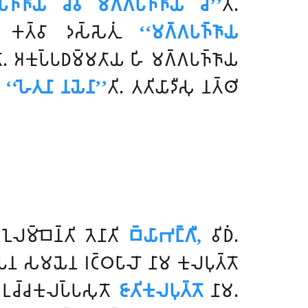
𑀧𑀜𑁆𑀜𑀸𑀬 𑀘𑁂𑀯 𑀫𑀕𑁆𑀕𑀧𑀜𑁆𑀜𑀸𑀬 𑀘𑀸’’
𑀢𑀺.
𑀁 𑀓𑀢𑁆𑀯𑀸 𑀤𑀲𑁆𑀲𑁂𑀢𑀼𑀁
‘‘𑀫𑀕𑁆𑀕𑀧𑀜𑁆𑀜𑀸𑀬
𑁄. 𑀅𑀓𑀼𑀧𑁆𑀧𑀥𑀫𑁆𑀫𑀢𑀸𑀬 𑀳𑀺 𑀫𑀕𑁆𑀕𑀧𑀜𑁆𑀜𑀸𑀬
𑀳
‘‘𑀳𑁂𑀢𑀼𑀦𑀸 𑀦𑀬𑁂𑀦𑀸’’
𑀢𑀺. 𑀢𑀢𑀺𑀬𑀸𑀤𑀻𑀲𑀼 𑀦𑀢𑁆𑀣𑀺
𑀑𑀮𑀫𑁆𑀩𑁂𑀦𑁆𑀢𑀺 𑀢𑁂𑀦𑀸𑀢𑀺
𑀩𑁆𑀬𑀸𑀪𑀗𑁆𑀕𑀻,
𑀯𑀺𑀥𑀁.
𑁄 𑀧𑀦 𑀲𑀫𑀬𑁂𑀦 𑀭𑀝𑁆𑀞𑀧𑀸𑀮𑁄 𑀦𑀸𑀫 𑀓𑀼𑀮𑀧𑀼𑀢𑁆𑀢𑁄
𑀉𑀘𑁆𑀘𑀓𑀼𑀮𑀧𑁆𑀧𑀲𑀼𑀢𑁄
𑀚𑀸𑀢𑀺𑀓𑀼𑀮𑀧𑀼𑀢𑁆𑀢𑁄
𑀦𑀸𑀫.