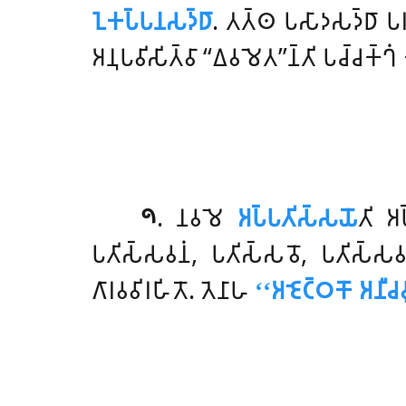
𑀑𑀓𑀧𑁆𑀧𑀦𑀲𑀤𑁆𑀥𑀸
. 𑀢𑀢𑁆𑀣 𑀧𑀲𑀸𑀤𑀲𑀤𑁆𑀥𑀸 𑀧𑀭𑀦
𑀅𑀦𑀼𑀧𑀯𑀺𑀲𑀺𑀢𑁆𑀯𑀸 ‘‘𑀏𑀯𑀫𑁂𑀢’’𑀦𑁆𑀢𑀺 𑀧𑀘𑁆𑀘𑀓𑁆𑀔𑀁
𑁯
. 𑀦𑀯𑀫𑁂
𑀅𑀧𑁆𑀧𑀢𑀺𑀲𑁆𑀲𑀬𑁄
𑀢𑀺 𑀅𑀧
𑀧𑀢𑀺𑀲𑁆𑀲𑀯𑀦𑀁, 𑀧𑀢𑀺𑀲𑁆𑀲𑀯𑁄, 𑀧𑀢𑀺𑀲𑁆𑀲𑀯𑀪
𑀕𑀸𑀭𑀯𑀯𑀺𑀭𑀳𑀺𑀢𑁄. 𑀢𑁂𑀦𑀸𑀳
‘‘𑀅𑀚𑁂𑀝𑁆𑀞𑀓𑁄 𑀅𑀦𑀻𑀘𑀯