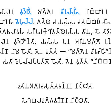
𑀼 𑀲𑀻𑀮𑁂𑀦
𑀯𑀼𑀤𑁆𑀥𑀺𑀁,
𑀫𑀕𑁆𑀕𑁂𑀦
𑀯𑀺𑀭𑀼𑀴𑁆𑀳𑀺𑀁,
𑀦𑀺𑀩𑁆𑀩𑀸𑀦𑁂
𑀸𑀦𑁂𑀳𑀺
𑀯𑁂𑀧𑀼𑀮𑁆𑀮𑀁
. 𑀏𑀢𑁆𑀣 𑀘 𑀬𑀲𑁆𑀲 𑀘𑀢𑀼𑀩𑁆𑀩𑀺𑀥𑀁 𑀲𑀻𑀮𑀁 𑀅𑀔
𑀕𑀨𑀮𑀸𑀯𑀳𑀁 𑀲𑀗𑁆𑀖𑀭𑀓𑁆𑀔𑀺𑀢𑀢𑁆𑀣𑁂𑀭𑀲𑁆𑀲 𑀯𑀺𑀬, 𑀲𑁄 𑀢𑀸𑀤𑀺𑀲𑁂
𑁂𑀦 𑀯𑀼𑀤𑁆𑀥𑀺’’𑀦𑁆𑀢𑀺. 𑀬𑀲𑁆𑀲 𑀧𑀦 𑀅𑀭𑀺𑀬𑀫𑀕𑁆𑀕𑁄 𑀉𑀧𑁆𑀧
𑀦𑁆𑀦𑁄 𑀦𑀸𑀫 𑀳𑁄𑀢𑀺. 𑀢𑁂𑀦 𑀯𑀼𑀢𑁆𑀢𑀁
𑁋 ‘‘𑀫𑀕𑁆𑀕𑁂𑀦 𑀯𑀺𑀭𑀽𑀴𑁆𑀳𑀺’’
 𑀲𑀢𑀺 𑀯𑁂𑀧𑀼𑀮𑁆𑀮𑀧𑁆𑀧𑀢𑁆𑀢𑁄 𑀳𑁄𑀢𑀺. 𑀢𑁂𑀦 𑀯𑀼𑀢𑁆𑀢𑀁 ‘‘𑀦𑀺𑀩𑁆𑀩𑀸𑀦
𑀤𑀼𑀢𑀺𑀬𑀅𑀕𑀸𑀭𑀯𑀲𑀼𑀢𑁆𑀢𑀯𑀡𑁆𑀡𑀦𑀸 𑀦𑀺𑀝𑁆𑀞𑀺𑀢𑀸.
𑀲𑁂𑀔𑀩𑀮𑀯𑀕𑁆𑀕𑀯𑀡𑁆𑀡𑀦𑀸 𑀦𑀺𑀝𑁆𑀞𑀺𑀢𑀸.