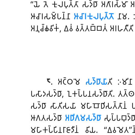
‘‘𑀬𑁂 𑀢𑁂 𑀓𑀼𑀮𑀧𑀼𑀢𑁆𑀢𑀸 𑀲𑀤𑁆𑀥𑀸 𑀅𑀕𑀸𑀭𑀲𑁆𑀫
𑀆𑀘𑀸𑀭𑀲𑀫𑁆𑀧𑀦𑁆𑀦𑀸
𑀆𑀘𑀸𑀭𑀓𑀼𑀮𑀧𑀼𑀢𑁆𑀢𑁄
𑀦𑀸𑀫. 𑀇
𑀅𑀦𑀼𑀘𑁆𑀙𑀯𑀺𑀓𑀁, 𑀏𑀯𑀁 𑀯𑀢𑁆𑀢𑀩𑁆𑀩𑀢𑀁 𑀅𑀭𑀳𑀢𑀻
𑁮
. 𑀅𑀝𑁆𑀞𑀫𑁂
𑀲𑀤𑁆𑀥𑀸𑀬𑀸
𑀢𑀺 𑀇𑀫𑀺𑀦
𑀧𑀲𑀸𑀤𑀲𑀤𑁆𑀥𑀸, 𑀑𑀓𑀧𑁆𑀧𑀦𑀲𑀤𑁆𑀥𑀸𑀢𑀺. 𑀢𑀢𑁆
𑀲𑀤𑁆𑀥𑀸 𑀲𑀸𑀢𑀺𑀲𑀬𑀸 𑀫𑀳𑀸𑀩𑁄𑀥𑀺𑀲𑀢𑁆𑀢𑀸𑀦𑀁 𑀧𑀭
𑀆𑀕𑀢𑀲𑀤𑁆𑀥𑀸
𑀅𑀥𑀺𑀕𑀫𑀲𑀤𑁆𑀥𑀸
𑀲𑀼𑀧𑁆𑀧𑀩𑀼𑀤𑁆𑀥
𑀫𑀳𑀸𑀓𑀧𑁆𑀧𑀺𑀦𑀭𑀸𑀚𑀸𑀤𑀻𑀦𑀁 𑀯𑀺𑀬. ‘‘𑀏𑀯𑀫𑁂𑀢’’