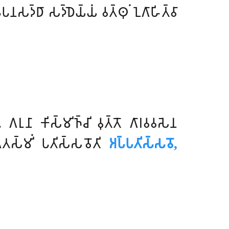
𑀲𑀤𑁆𑀥𑀸 𑀲𑀤𑁆𑀥𑁂𑀬𑁆𑀬𑀁 𑀯𑀢𑁆𑀣𑀼𑀁 𑀑𑀕𑀸𑀳𑀺𑀢𑁆𑀯𑀸
𑀭𑀼𑀦𑀸 𑀓𑀺𑀲𑁆𑀫𑀺𑀜𑁆𑀘𑀺 𑀯𑀼𑀢𑁆𑀢𑁄 𑀕𑀸𑀭𑀯𑀯𑀲𑁂𑀦
𑀢𑀲𑁆𑀫𑀺𑀁 𑀧𑀢𑀺𑀲𑁆𑀲𑀯𑁄𑀢𑀺
𑀅𑀧𑁆𑀧𑀢𑀺𑀲𑁆𑀲𑀯𑁄,