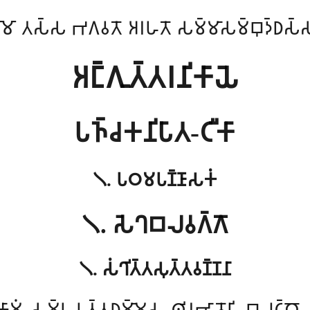
𑀫𑁄 𑀢𑀲𑁆𑀲 𑀪𑀕𑀯𑀢𑁄 𑀅𑀭𑀳𑀢𑁄 𑀲𑀫𑁆𑀫𑀸𑀲𑀫𑁆𑀩𑀼𑀤𑁆𑀥𑀲𑁆
𑀅𑀗𑁆𑀕𑀼𑀢𑁆𑀢𑀭𑀦𑀺𑀓𑀸𑀬𑁂
𑀧𑀜𑁆𑀘𑀓𑀦𑀺𑀧𑀸𑀢-𑀝𑀻𑀓𑀸
𑁧. 𑀧𑀞𑀫𑀧𑀡𑁆𑀡𑀸𑀲𑀓𑀁
𑁧. 𑀲𑁂𑀔𑀩𑀮𑀯𑀕𑁆𑀕𑁄
𑁧. 𑀲𑀁𑀔𑀺𑀢𑁆𑀢𑀲𑀼𑀢𑁆𑀢𑀯𑀡𑁆𑀡𑀦𑀸
𑀫𑀁 𑀲𑀫𑁆𑀧𑀬𑀼𑀢𑁆𑀢𑀥𑀫𑁆𑀫𑁂𑀲𑀼 𑀣𑀺𑀭𑀪𑀸𑀯𑁄𑀧𑀺 𑀩𑀮𑀝𑁆𑀞𑁄 