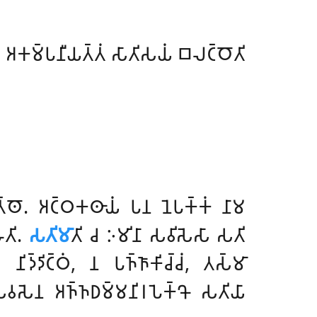
 𑀅𑀓𑀫𑁆𑀧𑀦𑀻𑀬𑀢𑁆𑀢𑀁 𑀲𑀸𑀢𑀺𑀲𑀬𑀁 𑀩𑀮𑀝𑁆𑀞𑁄𑀢𑀺
𑀅𑀢𑁆𑀣𑁄. 𑀅𑀝𑁆𑀞𑀓𑀣𑀸𑀬𑀁 𑀧𑀦 𑀦𑁂𑀧𑀓𑁆𑀓𑀁 𑀦𑀸𑀫
𑁄𑀢𑀺.
𑀲𑀢𑀺𑀫𑀸
𑀢𑀺 𑀘 𑀇𑀫𑀺𑀦𑀸 𑀲𑀯𑀺𑀲𑁂𑀲𑀸 𑀲𑀢𑀺
𑀦𑀺𑀤𑁆𑀤𑀺𑀝𑁆𑀞𑀁, 𑀦 𑀧𑀜𑁆𑀜𑀸𑀓𑀺𑀘𑁆𑀘𑀁, 𑀢𑀲𑁆𑀫𑀸
𑀲𑀯𑀲𑁂𑀦 𑀅𑀜𑁆𑀜𑀥𑀫𑁆𑀫𑀦𑀺𑀭𑀧𑁂𑀓𑁆𑀔𑁄 𑀲𑀢𑀺𑀬𑀸