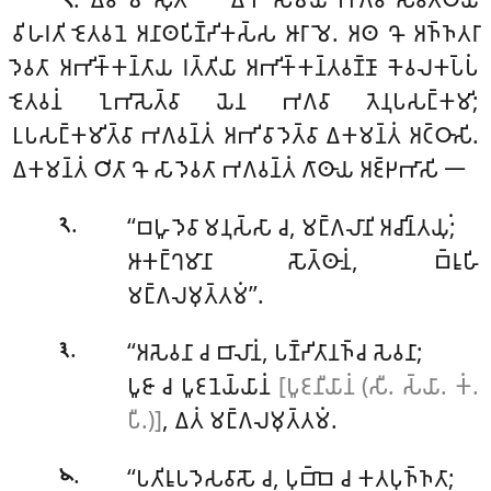
𑁧
𑀯𑀺𑀳𑀭𑀢𑀺 𑀚𑁂𑀢𑀯𑀦𑁂 𑀅𑀦𑀸𑀣𑀧𑀺𑀡𑁆𑀟𑀺𑀓𑀲𑁆𑀲 𑀆𑀭𑀸𑀫𑁂. 𑀅𑀣 𑀔𑁄 𑀅𑀜𑁆𑀜𑀢𑀭𑀸
𑀤𑁂𑀯𑀢𑀸 𑀅𑀪𑀺𑀓𑁆𑀓𑀦𑁆𑀢𑀸𑀬 𑀭𑀢𑁆𑀢𑀺𑀬𑀸 𑀅𑀪𑀺𑀓𑁆𑀓𑀦𑁆𑀢𑀯𑀡𑁆𑀡𑀸 𑀓𑁂𑀯𑀮𑀓𑀧𑁆𑀧𑀁
𑀚𑁂𑀢𑀯𑀦𑀁 𑀑𑀪𑀸𑀲𑁂𑀢𑁆𑀯𑀸 𑀬𑁂𑀦 𑀪𑀕𑀯𑀸 𑀢𑁂𑀦𑀼𑀧𑀲𑀗𑁆𑀓𑀫𑀺;
𑀉𑀧𑀲𑀗𑁆𑀓𑀫𑀺𑀢𑁆𑀯𑀸 𑀪𑀕𑀯𑀦𑁆𑀢𑀁 𑀅𑀪𑀺𑀯𑀸𑀤𑁂𑀢𑁆𑀯𑀸 𑀏𑀓𑀫𑀦𑁆𑀢𑀁 𑀅𑀝𑁆𑀞𑀸𑀲𑀺.
𑀏𑀓𑀫𑀦𑁆𑀢𑀁 𑀞𑀺𑀢𑀸 𑀔𑁄 𑀲𑀸 𑀤𑁂𑀯𑀢𑀸 𑀪𑀕𑀯𑀦𑁆𑀢𑀁 𑀕𑀸𑀣𑀸𑀬 𑀅𑀚𑁆𑀛𑀪𑀸𑀲𑀺 𑁋
.
‘‘𑀩𑀳𑀽
𑀤𑁂𑀯𑀸 𑀫𑀦𑀼𑀲𑁆𑀲𑀸 𑀘, 𑀫𑀗𑁆𑀕𑀮𑀸𑀦𑀺 𑀅𑀘𑀺𑀦𑁆𑀢𑀬𑀼𑀁;
𑁨
𑀆𑀓𑀗𑁆𑀔𑀫𑀸𑀦𑀸 𑀲𑁄𑀢𑁆𑀣𑀸𑀦𑀁, 𑀩𑁆𑀭𑀽𑀳𑀺
𑀫𑀗𑁆𑀕𑀮𑀫𑀼𑀢𑁆𑀢𑀫𑀁’’.
.
‘‘𑀅𑀲𑁂𑀯𑀦𑀸 𑀘 𑀩𑀸𑀮𑀸𑀦𑀁, 𑀧𑀡𑁆𑀟𑀺𑀢𑀸𑀦𑀜𑁆𑀘 𑀲𑁂𑀯𑀦𑀸;
𑁩
𑀧𑀽𑀚𑀸 𑀘 𑀧𑀽𑀚𑀦𑁂𑀬𑁆𑀬𑀸𑀦𑀁
[𑀧𑀽𑀚𑀦𑀻𑀬𑀸𑀦𑀁 (𑀲𑀻. 𑀲𑁆𑀬𑀸. 𑀓𑀁.
𑀧𑀻.)]
, 𑀏𑀢𑀁 𑀫𑀗𑁆𑀕𑀮𑀫𑀼𑀢𑁆𑀢𑀫𑀁.
.
‘‘𑀧𑀢𑀺𑀭𑀽𑀧𑀤𑁂𑀲𑀯𑀸𑀲𑁄
𑀘, 𑀧𑀼𑀩𑁆𑀩𑁂 𑀘 𑀓𑀢𑀧𑀼𑀜𑁆𑀜𑀢𑀸;
𑁪