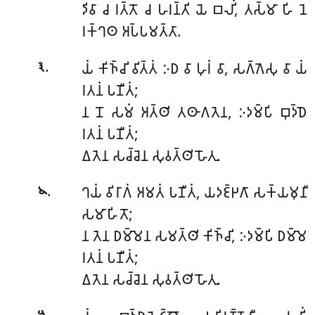
𑀤𑀺𑀯𑀸 𑀘 𑀭𑀢𑁆𑀢𑁄 𑀘 𑀳𑀭𑀦𑁆𑀢𑀺 𑀬𑁂 𑀩𑀮𑀺𑀁, 𑀢𑀲𑁆𑀫𑀸 𑀳𑀺 𑀦𑁂
𑀭𑀓𑁆𑀔𑀣 𑀅𑀧𑁆𑀧𑀫𑀢𑁆𑀢𑀸.
.
𑀬𑀁 𑀓𑀺𑀜𑁆𑀘𑀺 𑀯𑀺𑀢𑁆𑀢𑀁 𑀇𑀥 𑀯𑀸 𑀳𑀼𑀭𑀁 𑀯𑀸, 𑀲𑀕𑁆𑀕𑁂𑀲𑀼
𑀯𑀸 𑀬𑀁
𑁩
𑀭𑀢𑀦𑀁 𑀧𑀡𑀻𑀢𑀁;
𑀦 𑀦𑁄 𑀲𑀫𑀁 𑀅𑀢𑁆𑀣𑀺 𑀢𑀣𑀸𑀕𑀢𑁂𑀦, 𑀇𑀤𑀫𑁆𑀧𑀺 𑀩𑀼𑀤𑁆𑀥𑁂
𑀭𑀢𑀦𑀁 𑀧𑀡𑀻𑀢𑀁;
𑀏𑀢𑁂𑀦 𑀲𑀘𑁆𑀘𑁂𑀦 𑀲𑀼𑀯𑀢𑁆𑀣𑀺 𑀳𑁄𑀢𑀼.
.
𑀔𑀬𑀁
𑀯𑀺𑀭𑀸𑀕𑀁 𑀅𑀫𑀢𑀁 𑀧𑀡𑀻𑀢𑀁, 𑀬𑀤𑀚𑁆𑀛𑀕𑀸 𑀲𑀓𑁆𑀬𑀫𑀼𑀦𑀻
𑁪
𑀲𑀫𑀸𑀳𑀺𑀢𑁄;
𑀦 𑀢𑁂𑀦 𑀥𑀫𑁆𑀫𑁂𑀦 𑀲𑀫𑀢𑁆𑀣𑀺 𑀓𑀺𑀜𑁆𑀘𑀺, 𑀇𑀤𑀫𑁆𑀧𑀺 𑀥𑀫𑁆𑀫𑁂
𑀭𑀢𑀦𑀁 𑀧𑀡𑀻𑀢𑀁;
𑀏𑀢𑁂𑀦 𑀲𑀘𑁆𑀘𑁂𑀦 𑀲𑀼𑀯𑀢𑁆𑀣𑀺 𑀳𑁄𑀢𑀼.
.