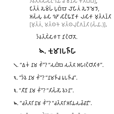
𑀤𑁆𑀯𑀢𑁆𑀢𑀺𑀁𑀲𑀲𑀗𑁆𑀔𑁆𑀬𑀸 𑀘 𑀫𑀦𑀲𑀺 𑀓𑀸𑀢𑀩𑁆𑀩𑀸]
,
𑀧𑀺𑀢𑁆𑀢𑀁 𑀲𑁂𑀫𑁆𑀳𑀁 𑀧𑀼𑀩𑁆𑀩𑁄 𑀮𑁄𑀳𑀺𑀢𑀁 𑀲𑁂𑀤𑁄 𑀫𑁂𑀤𑁄,
𑀅𑀲𑁆𑀲𑀼 𑀯𑀲𑀸 𑀔𑁂𑀴𑁄 𑀲𑀺𑀗𑁆𑀖𑀸𑀡𑀺𑀓𑀸 𑀮𑀲𑀺𑀓𑀸 𑀫𑀼𑀢𑁆𑀢𑀦𑁆𑀢𑀺
[𑀫𑀼𑀢𑁆𑀢𑀁, 𑀫𑀢𑁆𑀣𑀓𑁂 𑀫𑀢𑁆𑀣𑀮𑀼𑀗𑁆𑀕𑀦𑁆𑀢𑀺 (𑀲𑁆𑀬𑀸.)]
.
𑀤𑁆𑀯𑀢𑁆𑀢𑀺𑀁𑀲𑀸𑀓𑀸𑀭𑁄 𑀦𑀺𑀝𑁆𑀞𑀺𑀢𑁄.
𑁪. 𑀓𑀼𑀫𑀸𑀭𑀧𑀜𑁆𑀳𑀸
. ‘‘𑀏𑀓𑀁
𑀦𑀸𑀫 𑀓𑀺𑀁’’? ‘‘𑀲𑀩𑁆𑀩𑁂 𑀲𑀢𑁆𑀢𑀸 𑀆𑀳𑀸𑀭𑀝𑁆𑀞𑀺𑀢𑀺𑀓𑀸’’.
𑁧
. ‘‘𑀤𑁆𑀯𑁂 𑀦𑀸𑀫 𑀓𑀺𑀁’’? ‘‘𑀦𑀸𑀫𑀜𑁆𑀘 𑀭𑀽𑀧𑀜𑁆𑀘’’.
𑁨
. ‘‘𑀢𑀻𑀡𑀺 𑀦𑀸𑀫 𑀓𑀺𑀁’’? ‘‘𑀢𑀺𑀲𑁆𑀲𑁄 𑀯𑁂𑀤𑀦𑀸’’.
𑁩
. ‘‘𑀘𑀢𑁆𑀢𑀸𑀭𑀺
𑀦𑀸𑀫 𑀓𑀺𑀁’’? ‘‘𑀘𑀢𑁆𑀢𑀸𑀭𑀺 𑀅𑀭𑀺𑀬𑀲𑀘𑁆𑀘𑀸𑀦𑀺’’.
𑁪