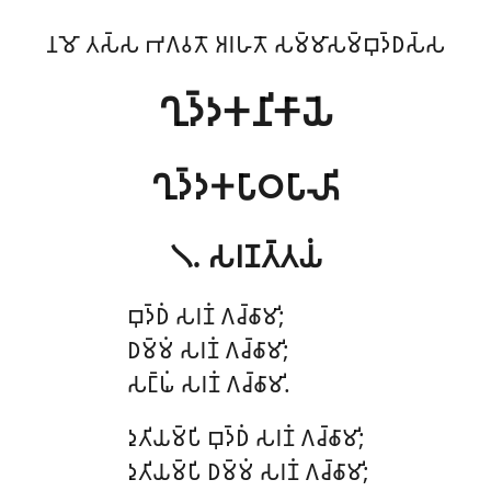
𑀦𑀫𑁄 𑀢𑀲𑁆𑀲 𑀪𑀕𑀯𑀢𑁄 𑀅𑀭𑀳𑀢𑁄 𑀲𑀫𑁆𑀫𑀸𑀲𑀫𑁆𑀩𑀼𑀤𑁆𑀥𑀲𑁆𑀲
𑀔𑀼𑀤𑁆𑀤𑀓𑀦𑀺𑀓𑀸𑀬𑁂
𑀔𑀼𑀤𑁆𑀤𑀓𑀧𑀸𑀞𑀧𑀸𑀴𑀺
𑁧. 𑀲𑀭𑀡𑀢𑁆𑀢𑀬𑀁
𑀩𑀼𑀤𑁆𑀥𑀁
𑀲𑀭𑀡𑀁 𑀕𑀘𑁆𑀙𑀸𑀫𑀺;
𑀥𑀫𑁆𑀫𑀁 𑀲𑀭𑀡𑀁 𑀕𑀘𑁆𑀙𑀸𑀫𑀺;
𑀲𑀗𑁆𑀖𑀁 𑀲𑀭𑀡𑀁 𑀕𑀘𑁆𑀙𑀸𑀫𑀺.
𑀤𑀼𑀢𑀺𑀬𑀫𑁆𑀧𑀺 𑀩𑀼𑀤𑁆𑀥𑀁 𑀲𑀭𑀡𑀁 𑀕𑀘𑁆𑀙𑀸𑀫𑀺;
𑀤𑀼𑀢𑀺𑀬𑀫𑁆𑀧𑀺 𑀥𑀫𑁆𑀫𑀁 𑀲𑀭𑀡𑀁 𑀕𑀘𑁆𑀙𑀸𑀫𑀺;