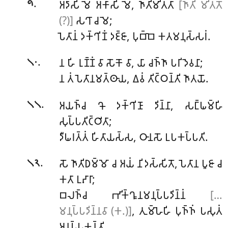
.
𑀅𑀤𑀸𑀲𑀺
𑀫𑁂 𑀅𑀓𑀸𑀲𑀺 𑀫𑁂, 𑀜𑀸𑀢𑀺𑀫𑀺𑀢𑁆𑀢𑀸
[𑀜𑀸𑀢𑀺 𑀫𑀺𑀢𑁆𑀢𑁄
𑁯
(?)]
𑀲𑀔𑀸 𑀘 𑀫𑁂;
𑀧𑁂𑀢𑀸𑀦𑀁 𑀤𑀓𑁆𑀔𑀺𑀡𑀁 𑀤𑀚𑁆𑀚𑀸, 𑀧𑀼𑀩𑁆𑀩𑁂 𑀓𑀢𑀫𑀦𑀼𑀲𑁆𑀲𑀭𑀁.
.
𑀦 𑀳𑀺 𑀭𑀼𑀡𑁆𑀡𑀁 𑀯𑀸 𑀲𑁄𑀓𑁄 𑀯𑀸, 𑀬𑀸 𑀘𑀜𑁆𑀜𑀸 𑀧𑀭𑀺𑀤𑁂𑀯𑀦𑀸;
𑁧𑁦
𑀦 𑀢𑀁 𑀧𑁂𑀢𑀸𑀦𑀫𑀢𑁆𑀣𑀸𑀬, 𑀏𑀯𑀁 𑀢𑀺𑀝𑁆𑀞𑀦𑁆𑀢𑀺 𑀜𑀸𑀢𑀬𑁄.
.
𑀅𑀬𑀜𑁆𑀘 𑀔𑁄 𑀤𑀓𑁆𑀔𑀺𑀡𑀸 𑀤𑀺𑀦𑁆𑀦𑀸, 𑀲𑀗𑁆𑀖𑀫𑁆𑀳𑀺
𑁧𑁧
𑀲𑀼𑀧𑁆𑀧𑀢𑀺𑀝𑁆𑀞𑀺𑀢𑀸;
𑀤𑀻𑀖𑀭𑀢𑁆𑀢𑀁
𑀳𑀺𑀢𑀸𑀬𑀲𑁆𑀲, 𑀞𑀸𑀦𑀲𑁄 𑀉𑀧𑀓𑀧𑁆𑀧𑀢𑀺.
.
𑀲𑁄 𑀜𑀸𑀢𑀺𑀥𑀫𑁆𑀫𑁄 𑀘 𑀅𑀬𑀁 𑀦𑀺𑀤𑀲𑁆𑀲𑀺𑀢𑁄, 𑀧𑁂𑀢𑀸𑀦 𑀧𑀽𑀚𑀸 𑀘
𑁧𑁨
𑀓𑀢𑀸 𑀉𑀴𑀸𑀭𑀸;
𑀩𑀮𑀜𑁆𑀘 𑀪𑀺𑀓𑁆𑀔𑀽𑀦𑀫𑀦𑀼𑀧𑁆𑀧𑀤𑀺𑀦𑁆𑀦𑀁
[…
𑀫𑀦𑀼𑀧𑁆𑀧𑀤𑀺𑀦𑁆𑀦𑀯𑀸 (𑀓.)]
, 𑀢𑀼𑀫𑁆𑀳𑁂𑀳𑀺 𑀧𑀼𑀜𑁆𑀜𑀁 𑀧𑀲𑀼𑀢𑀁
𑀅𑀦𑀧𑁆𑀧𑀓𑀦𑁆𑀢𑀺.