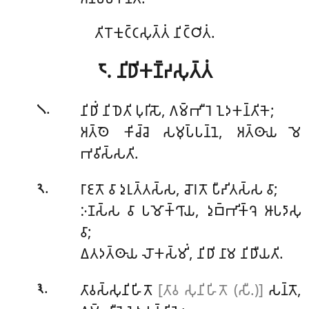
𑀢𑀺𑀭𑁄𑀓𑀼𑀝𑁆𑀝𑀲𑀼𑀢𑁆𑀢𑀁 𑀦𑀺𑀝𑁆𑀞𑀺𑀢𑀁.
𑁮. 𑀦𑀺𑀥𑀺𑀓𑀡𑁆𑀟𑀲𑀼𑀢𑁆𑀢𑀁
.
𑀦𑀺𑀥𑀺𑀁
𑀦𑀺𑀥𑁂𑀢𑀺 𑀧𑀼𑀭𑀺𑀲𑁄, 𑀕𑀫𑁆𑀪𑀻𑀭𑁂 𑀑𑀤𑀓𑀦𑁆𑀢𑀺𑀓𑁂;
𑁧
𑀅𑀢𑁆𑀣𑁂 𑀓𑀺𑀘𑁆𑀘𑁂 𑀲𑀫𑀼𑀧𑁆𑀧𑀦𑁆𑀦𑁂, 𑀅𑀢𑁆𑀣𑀸𑀬 𑀫𑁂
𑀪𑀯𑀺𑀲𑁆𑀲𑀢𑀺.
.
𑀭𑀸𑀚𑀢𑁄 𑀯𑀸 𑀤𑀼𑀭𑀼𑀢𑁆𑀢𑀲𑁆𑀲, 𑀘𑁄𑀭𑀢𑁄 𑀧𑀻𑀴𑀺𑀢𑀲𑁆𑀲 𑀯𑀸;
𑁨
𑀇𑀡𑀲𑁆𑀲 𑀯𑀸 𑀧𑀫𑁄𑀓𑁆𑀔𑀸𑀬, 𑀤𑀼𑀩𑁆𑀪𑀺𑀓𑁆𑀔𑁂 𑀆𑀧𑀤𑀸𑀲𑀼
𑀯𑀸;
𑀏𑀢𑀤𑀢𑁆𑀣𑀸𑀬 𑀮𑁄𑀓𑀲𑁆𑀫𑀺𑀁, 𑀦𑀺𑀥𑀺 𑀦𑀸𑀫 𑀦𑀺𑀥𑀻𑀬𑀢𑀺.
.
𑀢𑀸𑀯𑀲𑁆𑀲𑀼𑀦𑀺𑀳𑀺𑀢𑁄
[𑀢𑀸𑀯 𑀲𑀼𑀦𑀺𑀳𑀺𑀢𑁄 (𑀲𑀻.)]
𑀲𑀦𑁆𑀢𑁄,
𑁩