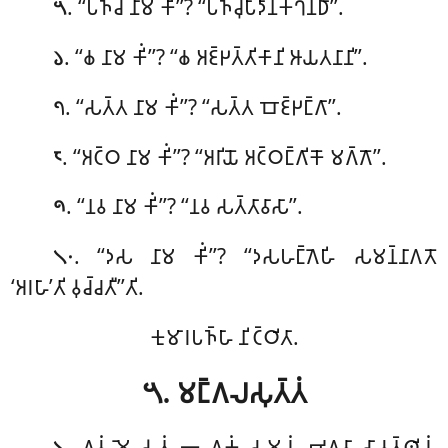
. ‘‘𑀧𑀜𑁆𑀘 𑀦𑀸𑀫 𑀓𑀺𑀁’’? ‘‘𑀧𑀜𑁆𑀘𑀼𑀧𑀸𑀤𑀸𑀦𑀓𑁆𑀔𑀦𑁆𑀥𑀸’’.
𑁫
. ‘‘𑀙 𑀦𑀸𑀫 𑀓𑀺𑀁’’? ‘‘𑀙 𑀅𑀚𑁆𑀛𑀢𑁆𑀢𑀺𑀓𑀸𑀦𑀺 𑀆𑀬𑀢𑀦𑀸𑀦𑀺’’.
𑁬
. ‘‘𑀲𑀢𑁆𑀢 𑀦𑀸𑀫 𑀓𑀺𑀁’’? ‘‘𑀲𑀢𑁆𑀢 𑀩𑁄𑀚𑁆𑀛𑀗𑁆𑀕𑀸’’.
𑁭
. ‘‘𑀅𑀝𑁆𑀞 𑀦𑀸𑀫 𑀓𑀺𑀁’’? ‘‘𑀅𑀭𑀺𑀬𑁄 𑀅𑀝𑁆𑀞𑀗𑁆𑀕𑀺𑀓𑁄 𑀫𑀕𑁆𑀕𑁄’’.
𑁮
. ‘‘𑀦𑀯 𑀦𑀸𑀫 𑀓𑀺𑀁’’? ‘‘𑀦𑀯 𑀲𑀢𑁆𑀢𑀸𑀯𑀸𑀲𑀸’’.
𑁯
. ‘‘𑀤𑀲 𑀦𑀸𑀫 𑀓𑀺𑀁’’? ‘‘𑀤𑀲𑀳𑀗𑁆𑀕𑁂𑀳𑀺 𑀲𑀫𑀦𑁆𑀦𑀸𑀕𑀢𑁄
𑁧𑁦
‘𑀅𑀭𑀳𑀸’𑀢𑀺 𑀯𑀼𑀘𑁆𑀘𑀢𑀻’’𑀢𑀺.
𑀓𑀼𑀫𑀸𑀭𑀧𑀜𑁆𑀳𑀸 𑀦𑀺𑀝𑁆𑀞𑀺𑀢𑀸.
𑁫. 𑀫𑀗𑁆𑀕𑀮𑀲𑀼𑀢𑁆𑀢𑀁
. 𑀏𑀯𑀁
𑀫𑁂 𑀲𑀼𑀢𑀁 𑁋 𑀏𑀓𑀁 𑀲𑀫𑀬𑀁 𑀪𑀕𑀯𑀸 𑀲𑀸𑀯𑀢𑁆𑀣𑀺𑀬𑀁