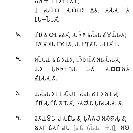
𑀕𑀫𑁆𑀪𑀻𑀭𑁂 𑀑𑀤𑀓𑀦𑁆𑀢𑀺𑀓𑁂;
𑀦 𑀲𑀩𑁆𑀩𑁄 𑀲𑀩𑁆𑀩𑀤𑀸 𑀏𑀯, 𑀢𑀲𑁆𑀲 𑀢𑀁
𑀉𑀧𑀓𑀧𑁆𑀧𑀢𑀺.
.
𑀦𑀺𑀥𑀺 𑀯𑀸 𑀞𑀸𑀦𑀸 𑀘𑀯𑀢𑀺, 𑀲𑀜𑁆𑀜𑀸 𑀯𑀸𑀲𑁆𑀲 𑀯𑀺𑀫𑀼𑀬𑁆𑀳𑀢𑀺;
𑁪
𑀦𑀸𑀕𑀸 𑀯𑀸 𑀅𑀧𑀦𑀸𑀫𑁂𑀦𑁆𑀢𑀺, 𑀬𑀓𑁆𑀔𑀸 𑀯𑀸𑀧𑀺 𑀳𑀭𑀦𑁆𑀢𑀺 𑀦𑀁.
.
𑀅𑀧𑁆𑀧𑀺𑀬𑀸
𑀯𑀸𑀧𑀺 𑀤𑀸𑀬𑀸𑀤𑀸, 𑀉𑀤𑁆𑀥𑀭𑀦𑁆𑀢𑀺 𑀅𑀧𑀲𑁆𑀲𑀢𑁄;
𑁫
𑀬𑀤𑀸 𑀧𑀼𑀜𑁆𑀜𑀓𑁆𑀔𑀬𑁄 𑀳𑁄𑀢𑀺, 𑀲𑀩𑁆𑀩𑀫𑁂𑀢𑀁
𑀯𑀺𑀦𑀲𑁆𑀲𑀢𑀺.
.
𑀬𑀲𑁆𑀲
𑀤𑀸𑀦𑁂𑀦 𑀲𑀻𑀮𑁂𑀦, 𑀲𑀁𑀬𑀫𑁂𑀦 𑀤𑀫𑁂𑀦 𑀘;
𑁬
𑀦𑀺𑀥𑀻 𑀲𑀼𑀦𑀺𑀳𑀺𑀢𑁄 𑀳𑁄𑀢𑀺, 𑀇𑀢𑁆𑀣𑀺𑀬𑀸 𑀧𑀼𑀭𑀺𑀲𑀲𑁆𑀲 𑀯𑀸.
.
𑀘𑁂𑀢𑀺𑀬𑀫𑁆𑀳𑀺
𑀘 𑀲𑀗𑁆𑀖𑁂 𑀯𑀸, 𑀧𑀼𑀕𑁆𑀕𑀮𑁂 𑀅𑀢𑀺𑀣𑀻𑀲𑀼 𑀯𑀸;
𑁭
𑀫𑀸𑀢𑀭𑀺 𑀧𑀺𑀢𑀭𑀺 𑀘𑀸𑀧𑀺
[𑀯𑀸𑀧𑀺 (𑀲𑁆𑀬𑀸. 𑀓𑀁.)]
, 𑀅𑀣𑁄