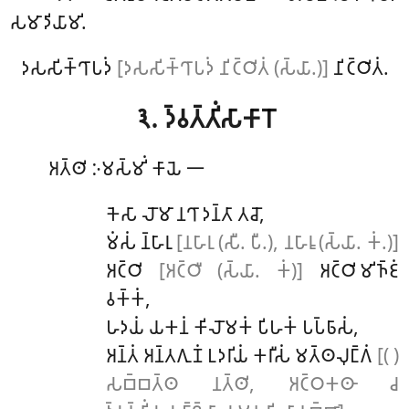
𑀲𑀫𑀸𑀤𑀺𑀬𑀸𑀫𑀺.
𑀤𑀲𑀲𑀺𑀓𑁆𑀔𑀸𑀧𑀤𑀁
[𑀤𑀲𑀲𑀺𑀓𑁆𑀔𑀸𑀧𑀤𑀁 𑀦𑀺𑀝𑁆𑀞𑀺𑀢𑀁 (𑀲𑁆𑀬𑀸.)]
𑀦𑀺𑀝𑁆𑀞𑀺𑀢𑀁.
𑁩. 𑀤𑁆𑀯𑀢𑁆𑀢𑀺𑀁𑀲𑀸𑀓𑀸𑀭𑁄
𑀅𑀢𑁆𑀣𑀺
𑀇𑀫𑀲𑁆𑀫𑀺𑀁 𑀓𑀸𑀬𑁂 𑁋
𑀓𑁂𑀲𑀸 𑀮𑁄𑀫𑀸 𑀦𑀔𑀸 𑀤𑀦𑁆𑀢𑀸 𑀢𑀘𑁄,
𑀫𑀁𑀲𑀁 𑀦𑁆𑀳𑀸𑀭𑀼
[𑀦𑀳𑀸𑀭𑀼 (𑀲𑀻. 𑀧𑀻.), 𑀦𑀳𑀸𑀭𑀽 (𑀲𑁆𑀬𑀸. 𑀓𑀁.)]
𑀅𑀝𑁆𑀞𑀺
[𑀅𑀝𑁆𑀞𑀻 (𑀲𑁆𑀬𑀸. 𑀓𑀁)]
𑀅𑀝𑁆𑀞𑀺𑀫𑀺𑀜𑁆𑀚𑀁
𑀯𑀓𑁆𑀓𑀁,
𑀳𑀤𑀬𑀁 𑀬𑀓𑀦𑀁 𑀓𑀺𑀮𑁄𑀫𑀓𑀁 𑀧𑀺𑀳𑀓𑀁 𑀧𑀧𑁆𑀨𑀸𑀲𑀁,
𑀅𑀦𑁆𑀢𑀁 𑀅𑀦𑁆𑀢𑀕𑀼𑀡𑀁 𑀉𑀤𑀭𑀺𑀬𑀁 𑀓𑀭𑀻𑀲𑀁 𑀫𑀢𑁆𑀣𑀮𑀼𑀗𑁆𑀕𑀁
[( )
𑀲𑀩𑁆𑀩𑀢𑁆𑀣 𑀦𑀢𑁆𑀣𑀺, 𑀅𑀝𑁆𑀞𑀓𑀣𑀸 𑀘