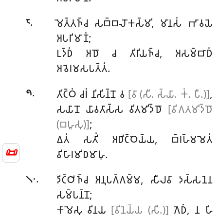
.
𑀫𑁂𑀢𑁆𑀢𑀜𑁆𑀘
𑀲𑀩𑁆𑀩𑀮𑁄𑀓𑀲𑁆𑀫𑀺, 𑀫𑀸𑀦𑀲𑀁 𑀪𑀸𑀯𑀬𑁂
𑁮
𑀅𑀧𑀭𑀺𑀫𑀸𑀡𑀁;
𑀉𑀤𑁆𑀥𑀁 𑀅𑀥𑁄 𑀘 𑀢𑀺𑀭𑀺𑀬𑀜𑁆𑀘, 𑀅𑀲𑀫𑁆𑀩𑀸𑀥𑀁
𑀅𑀯𑁂𑀭𑀫𑀲𑀧𑀢𑁆𑀢𑀁.
.
𑀢𑀺𑀝𑁆𑀞𑀁 𑀘𑀭𑀁 𑀦𑀺𑀲𑀺𑀦𑁆𑀦𑁄 𑀯
[𑀯𑀸 (𑀲𑀻. 𑀲𑁆𑀬𑀸. 𑀓𑀁. 𑀧𑀻.)]
,
𑁯
𑀲𑀬𑀸𑀦𑁄 𑀬𑀸𑀯𑀢𑀸𑀲𑁆𑀲 𑀯𑀺𑀢𑀫𑀺𑀤𑁆𑀥𑁄
[𑀯𑀺𑀕𑀢𑀫𑀺𑀤𑁆𑀥𑁄
(𑀩𑀳𑀽𑀲𑀼)]
;
𑀏𑀢𑀁 𑀲𑀢𑀺𑀁 𑀅𑀥𑀺𑀝𑁆𑀞𑁂𑀬𑁆𑀬, 𑀩𑁆𑀭𑀳𑁆𑀫𑀫𑁂𑀢𑀁
📜
𑀯𑀺𑀳𑀸𑀭𑀫𑀺𑀥𑀫𑀸𑀳𑀼.
.
𑀤𑀺𑀝𑁆𑀞𑀺𑀜𑁆𑀘
𑀅𑀦𑀼𑀧𑀕𑁆𑀕𑀫𑁆𑀫, 𑀲𑀻𑀮𑀯𑀸 𑀤𑀲𑁆𑀲𑀦𑁂𑀦
𑁧𑁦
𑀲𑀫𑁆𑀧𑀦𑁆𑀦𑁄;
𑀓𑀸𑀫𑁂𑀲𑀼 𑀯𑀺𑀦𑀬
[𑀯𑀺𑀦𑁂𑀬𑁆𑀬 (𑀲𑀻.)]
𑀕𑁂𑀥𑀁, 𑀦 𑀳𑀺