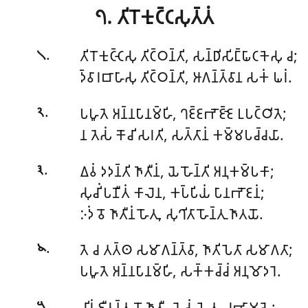
𑁭. 𑀢𑀺𑀭𑁄𑀓𑀼𑀝𑁆𑀝𑀲𑀼𑀢𑁆𑀢𑀁
.
𑀢𑀺𑀭𑁄𑀓𑀼𑀝𑁆𑀝𑁂𑀲𑀼
𑀢𑀺𑀝𑁆𑀞𑀦𑁆𑀢𑀺, 𑀲𑀦𑁆𑀥𑀺𑀲𑀺𑀗𑁆𑀖𑀸𑀝𑀓𑁂𑀲𑀼 𑀘;
𑁧
𑀤𑁆𑀯𑀸𑀭𑀩𑀸𑀳𑀸𑀲𑀼 𑀢𑀺𑀝𑁆𑀞𑀦𑁆𑀢𑀺, 𑀆𑀕𑀦𑁆𑀢𑁆𑀯𑀸𑀦 𑀲𑀓𑀁 𑀖𑀭𑀁.
.
𑀧𑀳𑀽𑀢𑁂 𑀅𑀦𑁆𑀦𑀧𑀸𑀦𑀫𑁆𑀳𑀺, 𑀔𑀚𑁆𑀚𑀪𑁄𑀚𑁆𑀚𑁂 𑀉𑀧𑀝𑁆𑀞𑀺𑀢𑁂;
𑁨
𑀦
𑀢𑁂𑀲𑀁 𑀓𑁄𑀘𑀺 𑀲𑀭𑀢𑀺, 𑀲𑀢𑁆𑀢𑀸𑀦𑀁 𑀓𑀫𑁆𑀫𑀧𑀘𑁆𑀘𑀬𑀸.
.
𑀏𑀯𑀁 𑀤𑀤𑀦𑁆𑀢𑀺 𑀜𑀸𑀢𑀻𑀦𑀁, 𑀬𑁂 𑀳𑁄𑀦𑁆𑀢𑀺 𑀅𑀦𑀼𑀓𑀫𑁆𑀧𑀓𑀸;
𑁩
𑀲𑀼𑀘𑀺𑀁 𑀧𑀡𑀻𑀢𑀁 𑀓𑀸𑀮𑁂𑀦, 𑀓𑀧𑁆𑀧𑀺𑀬𑀁 𑀧𑀸𑀦𑀪𑁄𑀚𑀦𑀁;
𑀇𑀤𑀁 𑀯𑁄 𑀜𑀸𑀢𑀻𑀦𑀁 𑀳𑁄𑀢𑀼, 𑀲𑀼𑀔𑀺𑀢𑀸 𑀳𑁄𑀦𑁆𑀢𑀼 𑀜𑀸𑀢𑀬𑁄.
.
𑀢𑁂 𑀘 𑀢𑀢𑁆𑀣 𑀲𑀫𑀸𑀕𑀦𑁆𑀢𑁆𑀯𑀸, 𑀜𑀸𑀢𑀺𑀧𑁂𑀢𑀸 𑀲𑀫𑀸𑀕𑀢𑀸;
𑁪
𑀧𑀳𑀽𑀢𑁂 𑀅𑀦𑁆𑀦𑀧𑀸𑀦𑀫𑁆𑀳𑀺, 𑀲𑀓𑁆𑀓𑀘𑁆𑀘𑀁 𑀅𑀦𑀼𑀫𑁄𑀤𑀭𑁂.
.
𑀘𑀺𑀭𑀁 𑀚𑀻𑀯𑀦𑁆𑀢𑀼 𑀦𑁄 𑀜𑀸𑀢𑀻, 𑀬𑁂𑀲𑀁 𑀳𑁂𑀢𑀼 𑀮𑀪𑀸𑀫𑀲𑁂;
𑁫