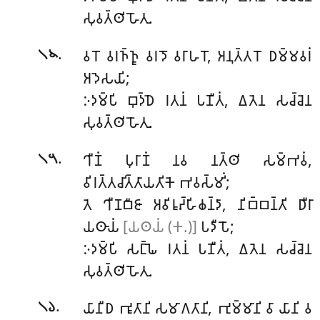
𑀲𑀼𑀯𑀢𑁆𑀣𑀺 𑀳𑁄𑀢𑀼.
.
𑀯𑀭𑁄 𑀯𑀭𑀜𑁆𑀜𑀽 𑀯𑀭𑀤𑁄 𑀯𑀭𑀸𑀳𑀭𑁄, 𑀅𑀦𑀼𑀢𑁆𑀢𑀭𑁄 𑀥𑀫𑁆𑀫𑀯𑀭𑀁
𑁧𑁪
𑀅𑀤𑁂𑀲𑀬𑀺;
𑀇𑀤𑀫𑁆𑀧𑀺 𑀩𑀼𑀤𑁆𑀥𑁂 𑀭𑀢𑀦𑀁 𑀧𑀡𑀻𑀢𑀁, 𑀏𑀢𑁂𑀦 𑀲𑀘𑁆𑀘𑁂𑀦
𑀲𑀼𑀯𑀢𑁆𑀣𑀺 𑀳𑁄𑀢𑀼.
.
𑀔𑀻𑀡𑀁 𑀧𑀼𑀭𑀸𑀡𑀁 𑀦𑀯 𑀦𑀢𑁆𑀣𑀺 𑀲𑀫𑁆𑀪𑀯𑀁,
𑁧𑁫
𑀯𑀺𑀭𑀢𑁆𑀢𑀘𑀺𑀢𑁆𑀢𑀸𑀬𑀢𑀺𑀓𑁂 𑀪𑀯𑀲𑁆𑀫𑀺𑀁;
𑀢𑁂 𑀔𑀻𑀡𑀩𑀻𑀚𑀸 𑀅𑀯𑀺𑀭𑀽𑀴𑁆𑀳𑀺𑀙𑀦𑁆𑀤𑀸, 𑀦𑀺𑀩𑁆𑀩𑀦𑁆𑀢𑀺 𑀥𑀻𑀭𑀸
𑀬𑀣𑀸𑀬𑀁
[𑀬𑀣𑀬𑀁 (𑀓.)]
𑀧𑀤𑀻𑀧𑁄;
𑀇𑀤𑀫𑁆𑀧𑀺 𑀲𑀗𑁆𑀖𑁂 𑀭𑀢𑀦𑀁 𑀧𑀡𑀻𑀢𑀁, 𑀏𑀢𑁂𑀦 𑀲𑀘𑁆𑀘𑁂𑀦
𑀲𑀼𑀯𑀢𑁆𑀣𑀺 𑀳𑁄𑀢𑀼.
.
𑀬𑀸𑀦𑀻𑀥 𑀪𑀽𑀢𑀸𑀦𑀺 𑀲𑀫𑀸𑀕𑀢𑀸𑀦𑀺, 𑀪𑀼𑀫𑁆𑀫𑀸𑀦𑀺
𑀯𑀸 𑀬𑀸𑀦𑀺 𑀯
𑁧𑁬