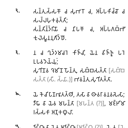
.
𑀲𑀦𑁆𑀢𑀼𑀲𑁆𑀲𑀓𑁄
𑀘 𑀲𑀼𑀪𑀭𑁄 𑀘, 𑀅𑀧𑁆𑀧𑀓𑀺𑀘𑁆𑀘𑁄 𑀘
𑁨
𑀲𑀮𑁆𑀮𑀳𑀼𑀓𑀯𑀼𑀢𑁆𑀢𑀺;
𑀲𑀦𑁆𑀢𑀺𑀦𑁆𑀤𑁆𑀭𑀺𑀬𑁄 𑀘 𑀦𑀺𑀧𑀓𑁄 𑀘, 𑀅𑀧𑁆𑀧𑀕𑀩𑁆𑀪𑁄
𑀓𑀼𑀮𑁂𑀲𑁆𑀯𑀦𑀦𑀼𑀕𑀺𑀤𑁆𑀥𑁄.
.
𑀦 𑀘 𑀔𑀼𑀤𑁆𑀤𑀫𑀸𑀘𑀭𑁂 𑀓𑀺𑀜𑁆𑀘𑀺, 𑀬𑁂𑀦 𑀯𑀺𑀜𑁆𑀜𑀽 𑀧𑀭𑁂
𑁩
𑀉𑀧𑀯𑀤𑁂𑀬𑁆𑀬𑀼𑀁;
𑀲𑀼𑀔𑀺𑀦𑁄𑀯 𑀔𑁂𑀫𑀺𑀦𑁄 𑀳𑁄𑀦𑁆𑀢𑀼, 𑀲𑀩𑁆𑀩𑀲𑀢𑁆𑀢𑀸
[𑀲𑀩𑁆𑀩𑁂
𑀲𑀢𑁆𑀢𑀸 (𑀲𑀻. 𑀲𑁆𑀬𑀸.)]
𑀪𑀯𑀦𑁆𑀢𑀼 𑀲𑀼𑀔𑀺𑀢𑀢𑁆𑀢𑀸.
.
𑀬𑁂 𑀓𑁂𑀘𑀺 𑀧𑀸𑀡𑀪𑀽𑀢𑀢𑁆𑀣𑀺, 𑀢𑀲𑀸 𑀯𑀸 𑀣𑀸𑀯𑀭𑀸 𑀯𑀦𑀯𑀲𑁂𑀲𑀸;
𑁪
𑀤𑀻𑀖𑀸 𑀯𑀸 𑀬𑁂𑀯 𑀫𑀳𑀦𑁆𑀢𑀸
[𑀫𑀳𑀦𑁆𑀢 (?)]
, 𑀫𑀚𑁆𑀛𑀺𑀫𑀸
𑀭𑀲𑁆𑀲𑀓𑀸 𑀅𑀡𑀼𑀓𑀣𑀽𑀮𑀸.
.
𑀤𑀺𑀝𑁆𑀞𑀸 𑀯𑀸 𑀬𑁂𑀯 𑀅𑀤𑀺𑀝𑁆𑀞𑀸
[𑀅𑀤𑀺𑀝𑁆𑀞 (?)]
, 𑀬𑁂 𑀯
[𑀬𑁂
𑁫