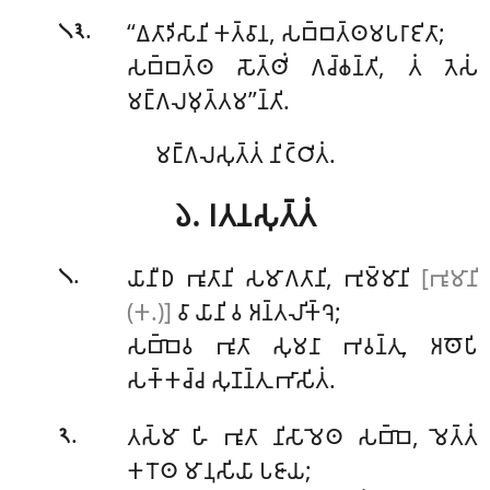
.
‘‘𑀏𑀢𑀸𑀤𑀺𑀲𑀸𑀦𑀺 𑀓𑀢𑁆𑀯𑀸𑀦, 𑀲𑀩𑁆𑀩𑀢𑁆𑀣𑀫𑀧𑀭𑀸𑀚𑀺𑀢𑀸;
𑁧𑁩
𑀲𑀩𑁆𑀩𑀢𑁆𑀣 𑀲𑁄𑀢𑁆𑀣𑀺𑀁 𑀕𑀘𑁆𑀙𑀦𑁆𑀢𑀺, 𑀢𑀁 𑀢𑁂𑀲𑀁
𑀫𑀗𑁆𑀕𑀮𑀫𑀼𑀢𑁆𑀢𑀫’’𑀦𑁆𑀢𑀺.
𑀫𑀗𑁆𑀕𑀮𑀲𑀼𑀢𑁆𑀢𑀁 𑀦𑀺𑀝𑁆𑀞𑀺𑀢𑀁.
𑁬. 𑀭𑀢𑀦𑀲𑀼𑀢𑁆𑀢𑀁
.
𑀬𑀸𑀦𑀻𑀥
𑀪𑀽𑀢𑀸𑀦𑀺 𑀲𑀫𑀸𑀕𑀢𑀸𑀦𑀺, 𑀪𑀼𑀫𑁆𑀫𑀸𑀦𑀺
[𑀪𑀽𑀫𑀸𑀦𑀺
𑁧
(𑀓.)]
𑀯𑀸 𑀬𑀸𑀦𑀺 𑀯 𑀅𑀦𑁆𑀢𑀮𑀺𑀓𑁆𑀔𑁂;
𑀲𑀩𑁆𑀩𑁂𑀯 𑀪𑀽𑀢𑀸 𑀲𑀼𑀫𑀦𑀸 𑀪𑀯𑀦𑁆𑀢𑀼, 𑀅𑀣𑁄𑀧𑀺
𑀲𑀓𑁆𑀓𑀘𑁆𑀘 𑀲𑀼𑀡𑀦𑁆𑀢𑀼 𑀪𑀸𑀲𑀺𑀢𑀁.
.
𑀢𑀲𑁆𑀫𑀸
𑀳𑀺 𑀪𑀽𑀢𑀸 𑀦𑀺𑀲𑀸𑀫𑁂𑀣 𑀲𑀩𑁆𑀩𑁂, 𑀫𑁂𑀢𑁆𑀢𑀁
𑁨
𑀓𑀭𑁄𑀣 𑀫𑀸𑀦𑀼𑀲𑀺𑀬𑀸 𑀧𑀚𑀸𑀬;