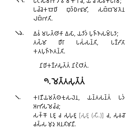
𑀧𑀝𑀺𑀲𑀫𑁆𑀪𑀺𑀤𑀸
𑀯𑀺𑀫𑁄𑀓𑁆𑀔𑀸 𑀘, 𑀬𑀸 𑀘 𑀲𑀸𑀯𑀓𑀧𑀸𑀭𑀫𑀻;
𑁧𑁫
𑀧𑀘𑁆𑀘𑁂𑀓𑀩𑁄𑀥𑀺 𑀩𑀼𑀤𑁆𑀥𑀪𑀽𑀫𑀺, 𑀲𑀩𑁆𑀩𑀫𑁂𑀢𑁂𑀦
𑀮𑀩𑁆𑀪𑀢𑀺.
.
𑀏𑀯𑀁
𑀫𑀳𑀢𑁆𑀣𑀺𑀓𑀸 𑀏𑀲𑀸, 𑀬𑀤𑀺𑀤𑀁 𑀧𑀼𑀜𑁆𑀜𑀲𑀫𑁆𑀧𑀤𑀸;
𑁧𑁬
𑀢𑀲𑁆𑀫𑀸 𑀥𑀻𑀭𑀸 𑀧𑀲𑀁𑀲𑀦𑁆𑀢𑀺, 𑀧𑀡𑁆𑀟𑀺𑀢𑀸
𑀓𑀢𑀧𑀼𑀜𑁆𑀜𑀢𑀦𑁆𑀢𑀺.
𑀦𑀺𑀥𑀺𑀓𑀡𑁆𑀟𑀲𑀼𑀢𑁆𑀢𑀁 𑀦𑀺𑀝𑁆𑀞𑀺𑀢𑀁.
𑁯. 𑀫𑁂𑀢𑁆𑀢𑀲𑀼𑀢𑁆𑀢𑀁
.
𑀓𑀭𑀡𑀻𑀬𑀫𑀢𑁆𑀣𑀓𑀼𑀲𑀮𑁂𑀦
, 𑀬𑀦𑁆𑀢𑀲𑀦𑁆𑀢𑀁 𑀧𑀤𑀁
𑁧
𑀅𑀪𑀺𑀲𑀫𑁂𑀘𑁆𑀘;
𑀲𑀓𑁆𑀓𑁄 𑀉𑀚𑀽 𑀘 𑀲𑀼𑀳𑀼𑀚𑀽
[𑀲𑀽𑀚𑀽 (𑀲𑀻.)]
𑀘, 𑀲𑀼𑀯𑀘𑁄
𑀘𑀲𑁆𑀲 𑀫𑀼𑀤𑀼 𑀅𑀦𑀢𑀺𑀫𑀸𑀦𑀻.