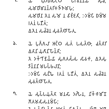
𑀬𑀁
𑀩𑀼𑀤𑁆𑀥𑀲𑁂𑀝𑁆𑀞𑁄 𑀧𑀭𑀺𑀯𑀡𑁆𑀡𑀬𑀻 𑀲𑀼𑀘𑀺𑀁,
𑁫
𑀲𑀫𑀸𑀥𑀺𑀫𑀸𑀦𑀦𑁆𑀢𑀭𑀺𑀓𑀜𑁆𑀜𑀫𑀸𑀳𑀼;
𑀲𑀫𑀸𑀥𑀺𑀦𑀸 𑀢𑁂𑀦 𑀲𑀫𑁄 𑀦 𑀯𑀺𑀚𑁆𑀚𑀢𑀺, 𑀇𑀤𑀫𑁆𑀧𑀺 𑀥𑀫𑁆𑀫𑁂
𑀭𑀢𑀦𑀁 𑀧𑀡𑀻𑀢𑀁;
𑀏𑀢𑁂𑀦 𑀲𑀘𑁆𑀘𑁂𑀦 𑀲𑀼𑀯𑀢𑁆𑀣𑀺 𑀳𑁄𑀢𑀼.
.
𑀬𑁂 𑀧𑀼𑀕𑁆𑀕𑀮𑀸 𑀅𑀝𑁆𑀞 𑀲𑀢𑀁 𑀧𑀲𑀢𑁆𑀣𑀸, 𑀘𑀢𑁆𑀢𑀸𑀭𑀺
𑁬
𑀏𑀢𑀸𑀦𑀺 𑀬𑀼𑀕𑀸𑀦𑀺 𑀳𑁄𑀦𑁆𑀢𑀺;
𑀢𑁂 𑀤𑀓𑁆𑀔𑀺𑀡𑁂𑀬𑁆𑀬𑀸 𑀲𑀼𑀕𑀢𑀲𑁆𑀲 𑀲𑀸𑀯𑀓𑀸, 𑀏𑀢𑁂𑀲𑀼
𑀤𑀺𑀦𑁆𑀦𑀸𑀦𑀺 𑀫𑀳𑀧𑁆𑀨𑀮𑀸𑀦𑀺;
𑀇𑀤𑀫𑁆𑀧𑀺 𑀲𑀗𑁆𑀖𑁂 𑀭𑀢𑀦𑀁 𑀧𑀡𑀻𑀢𑀁, 𑀏𑀢𑁂𑀦 𑀲𑀘𑁆𑀘𑁂𑀦
𑀲𑀼𑀯𑀢𑁆𑀣𑀺 𑀳𑁄𑀢𑀼.
.
𑀬𑁂 𑀲𑀼𑀧𑁆𑀧𑀬𑀼𑀢𑁆𑀢𑀸 𑀫𑀦𑀲𑀸 𑀤𑀴𑁆𑀳𑁂𑀦, 𑀦𑀺𑀓𑁆𑀓𑀸𑀫𑀺𑀦𑁄
𑁭
𑀕𑁄𑀢𑀫𑀲𑀸𑀲𑀦𑀫𑁆𑀳𑀺;