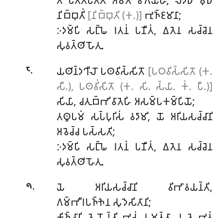
𑀢𑁂 𑀧𑀢𑁆𑀢𑀺𑀧𑀢𑁆𑀢𑀸 𑀅𑀫𑀢𑀁 𑀯𑀺𑀕𑀬𑁆𑀳, 𑀮𑀤𑁆𑀥𑀸 𑀫𑀼𑀥𑀸
𑀦𑀺𑀩𑁆𑀩𑀼𑀢𑀺𑀁
[𑀦𑀺𑀩𑁆𑀩𑀼𑀢𑀺 (𑀓.)]
𑀪𑀼𑀜𑁆𑀚𑀫𑀸𑀦𑀸;
𑀇𑀤𑀫𑁆𑀧𑀺
𑀲𑀗𑁆𑀖𑁂 𑀭𑀢𑀦𑀁 𑀧𑀡𑀻𑀢𑀁, 𑀏𑀢𑁂𑀦 𑀲𑀘𑁆𑀘𑁂𑀦
𑀲𑀼𑀯𑀢𑁆𑀣𑀺 𑀳𑁄𑀢𑀼.
.
𑀬𑀣𑀺𑀦𑁆𑀤𑀔𑀻𑀮𑁄 𑀧𑀣𑀯𑀺𑀲𑁆𑀲𑀺𑀢𑁄
[𑀧𑀞𑀯𑀺𑀲𑁆𑀲𑀺𑀢𑁄 (𑀓.
𑁮
𑀲𑀻.), 𑀧𑀣𑀯𑀺𑀁𑀲𑀺𑀢𑁄 (𑀓. 𑀲𑀺. 𑀲𑁆𑀬𑀸. 𑀓𑀁. 𑀧𑀻.)]
𑀲𑀺𑀬𑀸, 𑀘𑀢𑀼𑀩𑁆𑀪𑀺 𑀯𑀸𑀢𑁂𑀳𑀺 𑀅𑀲𑀫𑁆𑀧𑀓𑀫𑁆𑀧𑀺𑀬𑁄;
𑀢𑀣𑀽𑀧𑀫𑀁 𑀲𑀧𑁆𑀧𑀼𑀭𑀺𑀲𑀁 𑀯𑀤𑀸𑀫𑀺, 𑀬𑁄
𑀅𑀭𑀺𑀬𑀲𑀘𑁆𑀘𑀸𑀦𑀺
𑀅𑀯𑁂𑀘𑁆𑀘 𑀧𑀲𑁆𑀲𑀢𑀺;
𑀇𑀤𑀫𑁆𑀧𑀺 𑀲𑀗𑁆𑀖𑁂 𑀭𑀢𑀦𑀁 𑀧𑀡𑀻𑀢𑀁, 𑀏𑀢𑁂𑀦 𑀲𑀘𑁆𑀘𑁂𑀦
𑀲𑀼𑀯𑀢𑁆𑀣𑀺 𑀳𑁄𑀢𑀼.
.
𑀬𑁂 𑀅𑀭𑀺𑀬𑀲𑀘𑁆𑀘𑀸𑀦𑀺 𑀯𑀺𑀪𑀸𑀯𑀬𑀦𑁆𑀢𑀺,
𑁯
𑀕𑀫𑁆𑀪𑀻𑀭𑀧𑀜𑁆𑀜𑁂𑀦 𑀲𑀼𑀤𑁂𑀲𑀺𑀢𑀸𑀦𑀺;
𑀓𑀺𑀜𑁆𑀘𑀸𑀧𑀺 𑀢𑁂 𑀳𑁄𑀦𑁆𑀢𑀺 𑀪𑀼𑀲𑀁 𑀧𑀫𑀢𑁆𑀢𑀸, 𑀦 𑀢𑁂 𑀪𑀯𑀁