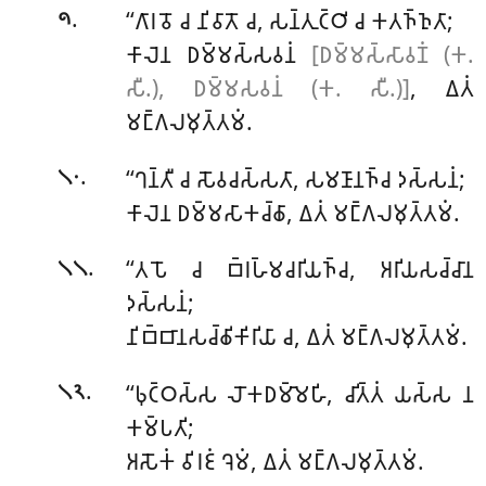
.
‘‘𑀕𑀸𑀭𑀯𑁄
𑀘 𑀦𑀺𑀯𑀸𑀢𑁄 𑀘, 𑀲𑀦𑁆𑀢𑀼𑀝𑁆𑀞𑀺 𑀘 𑀓𑀢𑀜𑁆𑀜𑀼𑀢𑀸;
𑁯
𑀓𑀸𑀮𑁂𑀦 𑀥𑀫𑁆𑀫𑀲𑁆𑀲𑀯𑀦𑀁
[𑀥𑀫𑁆𑀫𑀲𑁆𑀲𑀸𑀯𑀡𑀁 (𑀓.
𑀲𑀻.), 𑀥𑀫𑁆𑀫𑀲𑀯𑀦𑀁 (𑀓. 𑀲𑀻.)]
, 𑀏𑀢𑀁
𑀫𑀗𑁆𑀕𑀮𑀫𑀼𑀢𑁆𑀢𑀫𑀁.
.
‘‘𑀔𑀦𑁆𑀢𑀻 𑀘 𑀲𑁄𑀯𑀘𑀲𑁆𑀲𑀢𑀸, 𑀲𑀫𑀡𑀸𑀦𑀜𑁆𑀘 𑀤𑀲𑁆𑀲𑀦𑀁;
𑁧𑁦
𑀓𑀸𑀮𑁂𑀦 𑀥𑀫𑁆𑀫𑀲𑀸𑀓𑀘𑁆𑀙𑀸, 𑀏𑀢𑀁 𑀫𑀗𑁆𑀕𑀮𑀫𑀼𑀢𑁆𑀢𑀫𑀁.
.
‘‘𑀢𑀧𑁄 𑀘 𑀩𑁆𑀭𑀳𑁆𑀫𑀘𑀭𑀺𑀬𑀜𑁆𑀘, 𑀅𑀭𑀺𑀬𑀲𑀘𑁆𑀘𑀸𑀦
𑁧𑁧
𑀤𑀲𑁆𑀲𑀦𑀁;
𑀦𑀺𑀩𑁆𑀩𑀸𑀦𑀲𑀘𑁆𑀙𑀺𑀓𑀺𑀭𑀺𑀬𑀸 𑀘, 𑀏𑀢𑀁 𑀫𑀗𑁆𑀕𑀮𑀫𑀼𑀢𑁆𑀢𑀫𑀁.
.
‘‘𑀨𑀼𑀝𑁆𑀞𑀲𑁆𑀲 𑀮𑁄𑀓𑀥𑀫𑁆𑀫𑁂𑀳𑀺, 𑀘𑀺𑀢𑁆𑀢𑀁 𑀬𑀲𑁆𑀲 𑀦
𑁧𑁨
𑀓𑀫𑁆𑀧𑀢𑀺;
𑀅𑀲𑁄𑀓𑀁 𑀯𑀺𑀭𑀚𑀁 𑀔𑁂𑀫𑀁, 𑀏𑀢𑀁 𑀫𑀗𑁆𑀕𑀮𑀫𑀼𑀢𑁆𑀢𑀫𑀁.