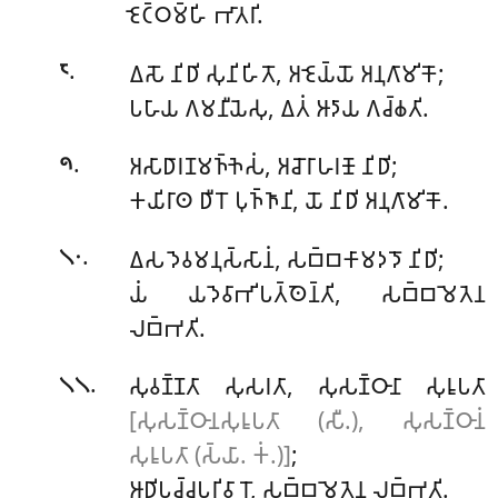
𑀚𑁂𑀝𑁆𑀞𑀫𑁆𑀳𑀺 𑀪𑀸𑀢𑀭𑀺.
.
𑀏𑀲𑁄 𑀦𑀺𑀥𑀺 𑀲𑀼𑀦𑀺𑀳𑀺𑀢𑁄, 𑀅𑀚𑁂𑀬𑁆𑀬𑁄 𑀅𑀦𑀼𑀕𑀸𑀫𑀺𑀓𑁄;
𑁮
𑀧𑀳𑀸𑀬 𑀕𑀫𑀦𑀻𑀬𑁂𑀲𑀼, 𑀏𑀢𑀁 𑀆𑀤𑀸𑀬 𑀕𑀘𑁆𑀙𑀢𑀺.
.
𑀅𑀲𑀸𑀥𑀸𑀭𑀡𑀫𑀜𑁆𑀜𑁂𑀲𑀁, 𑀅𑀘𑁄𑀭𑀸𑀳𑀭𑀡𑁄 𑀦𑀺𑀥𑀺;
𑁯
𑀓𑀬𑀺𑀭𑀸𑀣 𑀥𑀻𑀭𑁄 𑀧𑀼𑀜𑁆𑀜𑀸𑀦𑀺, 𑀬𑁄 𑀦𑀺𑀥𑀺 𑀅𑀦𑀼𑀕𑀸𑀫𑀺𑀓𑁄.
.
𑀏𑀲 𑀤𑁂𑀯𑀫𑀦𑀼𑀲𑁆𑀲𑀸𑀦𑀁, 𑀲𑀩𑁆𑀩𑀓𑀸𑀫𑀤𑀤𑁄 𑀦𑀺𑀥𑀺;
𑁧𑁦
𑀬𑀁 𑀬𑀤𑁂𑀯𑀸𑀪𑀺𑀧𑀢𑁆𑀣𑁂𑀦𑁆𑀢𑀺, 𑀲𑀩𑁆𑀩𑀫𑁂𑀢𑁂𑀦
𑀮𑀩𑁆𑀪𑀢𑀺.
.
𑀲𑀼𑀯𑀡𑁆𑀡𑀢𑀸 𑀲𑀼𑀲𑀭𑀢𑀸, 𑀲𑀼𑀲𑀡𑁆𑀞𑀸𑀦𑀸 𑀲𑀼𑀭𑀽𑀧𑀢𑀸
𑁧𑁧
[𑀲𑀼𑀲𑀡𑁆𑀞𑀸𑀦𑀲𑀼𑀭𑀽𑀧𑀢𑀸 (𑀲𑀻.), 𑀲𑀼𑀲𑀡𑁆𑀞𑀸𑀦𑀁
𑀲𑀼𑀭𑀽𑀧𑀢𑀸 (𑀲𑁆𑀬𑀸. 𑀓𑀁.)]
;
𑀆𑀥𑀺𑀧𑀘𑁆𑀘𑀧𑀭𑀺𑀯𑀸𑀭𑁄, 𑀲𑀩𑁆𑀩𑀫𑁂𑀢𑁂𑀦 𑀮𑀩𑁆𑀪𑀢𑀺.