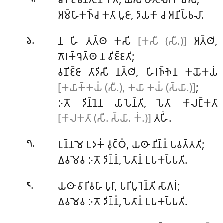
𑀅𑀫𑁆𑀳𑀸𑀓𑀜𑁆𑀘 𑀓𑀢𑀸 𑀧𑀽𑀚𑀸, 𑀤𑀸𑀬𑀓𑀸 𑀘 𑀅𑀦𑀺𑀧𑁆𑀨𑀮𑀸.
.
𑀦 𑀳𑀺 𑀢𑀢𑁆𑀣 𑀓𑀲𑀺
[𑀓𑀲𑀻 (𑀲𑀻.)]
𑀅𑀢𑁆𑀣𑀺,
𑁬
𑀕𑁄𑀭𑀓𑁆𑀔𑁂𑀢𑁆𑀣 𑀦 𑀯𑀺𑀚𑁆𑀚𑀢𑀺;
𑀯𑀡𑀺𑀚𑁆𑀚𑀸 𑀢𑀸𑀤𑀺𑀲𑀻 𑀦𑀢𑁆𑀣𑀺, 𑀳𑀺𑀭𑀜𑁆𑀜𑁂𑀦 𑀓𑀬𑁄𑀓𑀬𑀁
[𑀓𑀬𑀸𑀓𑁆𑀓𑀬𑀁 (𑀲𑀻.), 𑀓𑀬𑀸 𑀓𑀬𑀁 (𑀲𑁆𑀬𑀸.)]
;
𑀇𑀢𑁄 𑀤𑀺𑀦𑁆𑀦𑁂𑀦 𑀬𑀸𑀧𑁂𑀦𑁆𑀢𑀺, 𑀧𑁂𑀢𑀸 𑀓𑀸𑀮𑀗𑁆𑀓𑀢𑀸
[𑀓𑀸𑀮𑀓𑀢𑀸 (𑀲𑀻. 𑀲𑁆𑀬𑀸. 𑀓𑀁.)]
𑀢𑀳𑀺𑀁.
.
𑀉𑀦𑁆𑀦𑀫𑁂 𑀉𑀤𑀓𑀁 𑀯𑀼𑀝𑁆𑀞𑀁, 𑀬𑀣𑀸 𑀦𑀺𑀦𑁆𑀦𑀁 𑀧𑀯𑀢𑁆𑀢𑀢𑀺;
𑁭
𑀏𑀯𑀫𑁂𑀯 𑀇𑀢𑁄 𑀤𑀺𑀦𑁆𑀦𑀁, 𑀧𑁂𑀢𑀸𑀦𑀁 𑀉𑀧𑀓𑀧𑁆𑀧𑀢𑀺.
.
𑀬𑀣𑀸 𑀯𑀸𑀭𑀺𑀯𑀳𑀸 𑀧𑀽𑀭𑀸, 𑀧𑀭𑀺𑀧𑀽𑀭𑁂𑀦𑁆𑀢𑀺 𑀲𑀸𑀕𑀭𑀁;
𑁮
𑀏𑀯𑀫𑁂𑀯 𑀇𑀢𑁄 𑀤𑀺𑀦𑁆𑀦𑀁, 𑀧𑁂𑀢𑀸𑀦𑀁 𑀉𑀧𑀓𑀧𑁆𑀧𑀢𑀺.