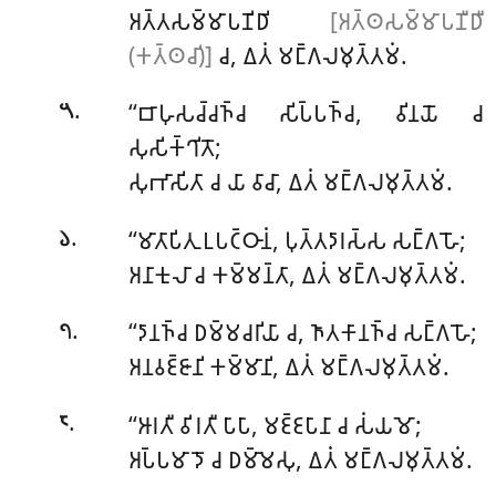
𑀅𑀢𑁆𑀢𑀲𑀫𑁆𑀫𑀸𑀧𑀡𑀺𑀥𑀺
[𑀅𑀢𑁆𑀣𑀲𑀫𑁆𑀫𑀸𑀧𑀡𑀻𑀥𑀻
(𑀓𑀢𑁆𑀣𑀘𑀺)]
𑀘, 𑀏𑀢𑀁 𑀫𑀗𑁆𑀕𑀮𑀫𑀼𑀢𑁆𑀢𑀫𑀁.
.
‘‘𑀩𑀸𑀳𑀼𑀲𑀘𑁆𑀘𑀜𑁆𑀘 𑀲𑀺𑀧𑁆𑀧𑀜𑁆𑀘, 𑀯𑀺𑀦𑀬𑁄 𑀘
𑁫
𑀲𑀼𑀲𑀺𑀓𑁆𑀔𑀺𑀢𑁄;
𑀲𑀼𑀪𑀸𑀲𑀺𑀢𑀸 𑀘 𑀬𑀸 𑀯𑀸𑀘𑀸, 𑀏𑀢𑀁 𑀫𑀗𑁆𑀕𑀮𑀫𑀼𑀢𑁆𑀢𑀫𑀁.
.
‘‘𑀫𑀸𑀢𑀸𑀧𑀺𑀢𑀼 𑀉𑀧𑀝𑁆𑀞𑀸𑀦𑀁, 𑀧𑀼𑀢𑁆𑀢𑀤𑀸𑀭𑀲𑁆𑀲 𑀲𑀗𑁆𑀕𑀳𑁄;
𑁬
𑀅𑀦𑀸𑀓𑀼𑀮𑀸 𑀘 𑀓𑀫𑁆𑀫𑀦𑁆𑀢𑀸, 𑀏𑀢𑀁 𑀫𑀗𑁆𑀕𑀮𑀫𑀼𑀢𑁆𑀢𑀫𑀁.
.
‘‘𑀤𑀸𑀦𑀜𑁆𑀘 𑀥𑀫𑁆𑀫𑀘𑀭𑀺𑀬𑀸 𑀘, 𑀜𑀸𑀢𑀓𑀸𑀦𑀜𑁆𑀘 𑀲𑀗𑁆𑀕𑀳𑁄;
𑁭
𑀅𑀦𑀯𑀚𑁆𑀚𑀸𑀦𑀺 𑀓𑀫𑁆𑀫𑀸𑀦𑀺, 𑀏𑀢𑀁 𑀫𑀗𑁆𑀕𑀮𑀫𑀼𑀢𑁆𑀢𑀫𑀁.
.
‘‘𑀆𑀭𑀢𑀻 𑀯𑀺𑀭𑀢𑀻 𑀧𑀸𑀧𑀸, 𑀫𑀚𑁆𑀚𑀧𑀸𑀦𑀸 𑀘 𑀲𑀁𑀬𑀫𑁄;
𑁮
𑀅𑀧𑁆𑀧𑀫𑀸𑀤𑁄 𑀘 𑀥𑀫𑁆𑀫𑁂𑀲𑀼, 𑀏𑀢𑀁 𑀫𑀗𑁆𑀕𑀮𑀫𑀼𑀢𑁆𑀢𑀫𑀁.