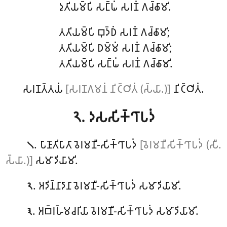
𑀤𑀼𑀢𑀺𑀬𑀫𑁆𑀧𑀺 𑀲𑀗𑁆𑀖𑀁 𑀲𑀭𑀡𑀁 𑀕𑀘𑁆𑀙𑀸𑀫𑀺.
𑀢𑀢𑀺𑀬𑀫𑁆𑀧𑀺
𑀩𑀼𑀤𑁆𑀥𑀁 𑀲𑀭𑀡𑀁 𑀕𑀘𑁆𑀙𑀸𑀫𑀺;
𑀢𑀢𑀺𑀬𑀫𑁆𑀧𑀺 𑀥𑀫𑁆𑀫𑀁 𑀲𑀭𑀡𑀁 𑀕𑀘𑁆𑀙𑀸𑀫𑀺;
𑀢𑀢𑀺𑀬𑀫𑁆𑀧𑀺 𑀲𑀗𑁆𑀖𑀁 𑀲𑀭𑀡𑀁 𑀕𑀘𑁆𑀙𑀸𑀫𑀺.
𑀲𑀭𑀡𑀢𑁆𑀢𑀬𑀁
[𑀲𑀭𑀡𑀕𑀫𑀦𑀁 𑀦𑀺𑀝𑁆𑀞𑀺𑀢𑀁 (𑀲𑁆𑀬𑀸.)]
𑀦𑀺𑀝𑁆𑀞𑀺𑀢𑀁.
𑁨. 𑀤𑀲𑀲𑀺𑀓𑁆𑀔𑀸𑀧𑀤𑀁
. 𑀧𑀸𑀡𑀸𑀢𑀺𑀧𑀸𑀢𑀸 𑀯𑁂𑀭𑀫𑀡𑀻-𑀲𑀺𑀓𑁆𑀔𑀸𑀧𑀤𑀁
[𑀯𑁂𑀭𑀫𑀡𑀻𑀲𑀺𑀓𑁆𑀔𑀸𑀧𑀤𑀁 (𑀲𑀻.
𑁧
𑀲𑁆𑀬𑀸.)]
𑀲𑀫𑀸𑀤𑀺𑀬𑀸𑀫𑀺.
. 𑀅𑀤𑀺𑀦𑁆𑀦𑀸𑀤𑀸𑀦𑀸 𑀯𑁂𑀭𑀫𑀡𑀻-𑀲𑀺𑀓𑁆𑀔𑀸𑀧𑀤𑀁 𑀲𑀫𑀸𑀤𑀺𑀬𑀸𑀫𑀺.
𑁨
. 𑀅𑀩𑁆𑀭𑀳𑁆𑀫𑀘𑀭𑀺𑀬𑀸
𑀯𑁂𑀭𑀫𑀡𑀻-𑀲𑀺𑀓𑁆𑀔𑀸𑀧𑀤𑀁 𑀲𑀫𑀸𑀤𑀺𑀬𑀸𑀫𑀺.
𑁩