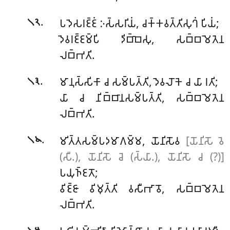
.
𑀧𑀤𑁂𑀲𑀭𑀚𑁆𑀚𑀁 𑀇𑀲𑁆𑀲𑀭𑀺𑀬𑀁, 𑀘𑀓𑁆𑀓𑀯𑀢𑁆𑀢𑀺𑀲𑀼𑀔𑀁 𑀧𑀺𑀬𑀁;
𑁧𑁨
𑀤𑁂𑀯𑀭𑀚𑁆𑀚𑀫𑁆𑀧𑀺 𑀤𑀺𑀩𑁆𑀩𑁂𑀲𑀼, 𑀲𑀩𑁆𑀩𑀫𑁂𑀢𑁂𑀦
𑀮𑀩𑁆𑀪𑀢𑀺.
.
𑀫𑀸𑀦𑀼𑀲𑁆𑀲𑀺𑀓𑀸 𑀘 𑀲𑀫𑁆𑀧𑀢𑁆𑀢𑀺, 𑀤𑁂𑀯𑀮𑁄𑀓𑁂 𑀘 𑀬𑀸 𑀭𑀢𑀺;
𑁧𑁩
𑀬𑀸 𑀘 𑀦𑀺𑀩𑁆𑀩𑀸𑀦𑀲𑀫𑁆𑀧𑀢𑁆𑀢𑀺, 𑀲𑀩𑁆𑀩𑀫𑁂𑀢𑁂𑀦
𑀮𑀩𑁆𑀪𑀢𑀺.
.
𑀫𑀺𑀢𑁆𑀢𑀲𑀫𑁆𑀧𑀤𑀫𑀸𑀕𑀫𑁆𑀫, 𑀬𑁄𑀦𑀺𑀲𑁄𑀯
[𑀬𑁄𑀦𑀺𑀲𑁄 𑀯𑁂
𑁧𑁪
(𑀲𑀻.), 𑀬𑁄𑀦𑀺𑀲𑁄 𑀘𑁂 (𑀲𑁆𑀬𑀸.), 𑀬𑁄𑀦𑀺𑀲𑁄 𑀘 (?)]
𑀧𑀬𑀼𑀜𑁆𑀚𑀢𑁄;
𑀯𑀺𑀚𑁆𑀚𑀸 𑀯𑀺𑀫𑀼𑀢𑁆𑀢𑀺 𑀯𑀲𑀻𑀪𑀸𑀯𑁄, 𑀲𑀩𑁆𑀩𑀫𑁂𑀢𑁂𑀦
𑀮𑀩𑁆𑀪𑀢𑀺.
.