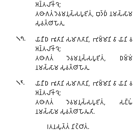
𑀅𑀦𑁆𑀢𑀮𑀺𑀓𑁆𑀔𑁂;
𑀢𑀣𑀸𑀕𑀢𑀁 𑀤𑁂𑀯𑀫𑀦𑀼𑀲𑁆𑀲𑀧𑀽𑀚𑀺𑀢𑀁, 𑀩𑀼𑀤𑁆𑀥𑀁 𑀦𑀫𑀲𑁆𑀲𑀸𑀫
𑀲𑀼𑀯𑀢𑁆𑀣𑀺 𑀳𑁄𑀢𑀼.
.
𑀬𑀸𑀦𑀻𑀥 𑀪𑀽𑀢𑀸𑀦𑀺 𑀲𑀫𑀸𑀕𑀢𑀸𑀦𑀺, 𑀪𑀼𑀫𑁆𑀫𑀸𑀦𑀺 𑀯𑀸 𑀬𑀸𑀦𑀺 𑀯
𑁧𑁭
𑀅𑀦𑁆𑀢𑀮𑀺𑀓𑁆𑀔𑁂;
𑀢𑀣𑀸𑀕𑀢𑀁 𑀤𑁂𑀯𑀫𑀦𑀼𑀲𑁆𑀲𑀧𑀽𑀚𑀺𑀢𑀁, 𑀥𑀫𑁆𑀫𑀁
𑀦𑀫𑀲𑁆𑀲𑀸𑀫 𑀲𑀼𑀯𑀢𑁆𑀣𑀺 𑀳𑁄𑀢𑀼.
.
𑀬𑀸𑀦𑀻𑀥
𑀪𑀽𑀢𑀸𑀦𑀺 𑀲𑀫𑀸𑀕𑀢𑀸𑀦𑀺, 𑀪𑀼𑀫𑁆𑀫𑀸𑀦𑀺 𑀯𑀸 𑀬𑀸𑀦𑀺 𑀯
𑁧𑁮
𑀅𑀦𑁆𑀢𑀮𑀺𑀓𑁆𑀔𑁂;
𑀢𑀣𑀸𑀕𑀢𑀁 𑀤𑁂𑀯𑀫𑀦𑀼𑀲𑁆𑀲𑀧𑀽𑀚𑀺𑀢𑀁, 𑀲𑀗𑁆𑀖𑀁
𑀦𑀫𑀲𑁆𑀲𑀸𑀫 𑀲𑀼𑀯𑀢𑁆𑀣𑀺 𑀳𑁄𑀢𑀽𑀢𑀺.
𑀭𑀢𑀦𑀲𑀼𑀢𑁆𑀢𑀁 𑀦𑀺𑀝𑁆𑀞𑀺𑀢𑀁.