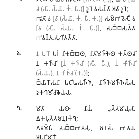
𑀘 (𑀲𑀻. 𑀲𑁆𑀬𑀸. 𑀓𑀁. 𑀧𑀻.)]
𑀤𑀽𑀭𑁂 𑀯𑀲𑀦𑁆𑀢𑀺 𑀅𑀯𑀺𑀤𑀽𑀭𑁂;
𑀪𑀽𑀢𑀸 𑀯
[𑀯𑀸 (𑀲𑁆𑀬𑀸. 𑀓𑀁. 𑀧𑀻. 𑀓.)]
𑀲𑀫𑁆𑀪𑀯𑁂𑀲𑀻 𑀯
[𑀯𑀸 (𑀲𑀻. 𑀲𑁆𑀬𑀸. 𑀓𑀁. 𑀧𑀻.)]
, 𑀲𑀩𑁆𑀩𑀲𑀢𑁆𑀢𑀸
𑀪𑀯𑀦𑁆𑀢𑀼 𑀲𑀼𑀔𑀺𑀢𑀢𑁆𑀢𑀸.
.
𑀦 𑀧𑀭𑁄 𑀧𑀭𑀁 𑀦𑀺𑀓𑀼𑀩𑁆𑀩𑁂𑀣, 𑀦𑀸𑀢𑀺𑀫𑀜𑁆𑀜𑁂𑀣 𑀓𑀢𑁆𑀣𑀘𑀺
𑁬
𑀦 𑀓𑀜𑁆𑀘𑀺
[𑀦𑀁 𑀓𑀜𑁆𑀘𑀺 (𑀲𑀻. 𑀧𑀻.), 𑀦𑀁 𑀓𑀺𑀜𑁆𑀘𑀺
(𑀲𑁆𑀬𑀸.), 𑀦 𑀓𑀺𑀜𑁆𑀘𑀺 (𑀓.)]
;
𑀩𑁆𑀬𑀸𑀭𑁄𑀲𑀦𑀸 𑀧𑀝𑀺𑀖𑀲𑀜𑁆𑀜𑀸, 𑀦𑀸𑀜𑁆𑀜𑀫𑀜𑁆𑀜𑀲𑁆𑀲
𑀤𑀼𑀓𑁆𑀔𑀫𑀺𑀘𑁆𑀙𑁂𑀬𑁆𑀬.
.
𑀫𑀸𑀢𑀸
𑀬𑀣𑀸 𑀦𑀺𑀬𑀁 𑀧𑀼𑀢𑁆𑀢𑀫𑀸𑀬𑀼𑀲𑀸
𑁭
𑀏𑀓𑀧𑀼𑀢𑁆𑀢𑀫𑀦𑀼𑀭𑀓𑁆𑀔𑁂;
𑀏𑀯𑀫𑁆𑀧𑀺 𑀲𑀩𑁆𑀩𑀪𑀽𑀢𑁂𑀲𑀼, 𑀫𑀸𑀦𑀲𑀁 𑀪𑀸𑀯𑀬𑁂
𑀅𑀧𑀭𑀺𑀫𑀸𑀡𑀁.