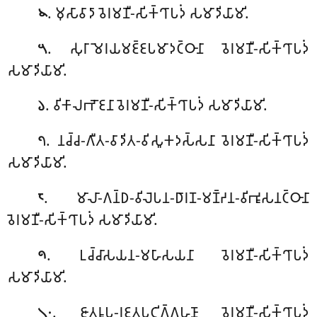
. 𑀫𑀼𑀲𑀸𑀯𑀸𑀤𑀸 𑀯𑁂𑀭𑀫𑀡𑀻-𑀲𑀺𑀓𑁆𑀔𑀸𑀧𑀤𑀁 𑀲𑀫𑀸𑀤𑀺𑀬𑀸𑀫𑀺.
𑁪
. 𑀲𑀼𑀭𑀸𑀫𑁂𑀭𑀬𑀫𑀚𑁆𑀚𑀧𑀫𑀸𑀤𑀝𑁆𑀞𑀸𑀦𑀸 𑀯𑁂𑀭𑀫𑀡𑀻-𑀲𑀺𑀓𑁆𑀔𑀸𑀧𑀤𑀁
𑁫
𑀲𑀫𑀸𑀤𑀺𑀬𑀸𑀫𑀺
.
. 𑀯𑀺𑀓𑀸𑀮𑀪𑁄𑀚𑀦𑀸 𑀯𑁂𑀭𑀫𑀡𑀻-𑀲𑀺𑀓𑁆𑀔𑀸𑀧𑀤𑀁 𑀲𑀫𑀸𑀤𑀺𑀬𑀸𑀫𑀺.
𑁬
. 𑀦𑀘𑁆𑀘-𑀕𑀻𑀢-𑀯𑀸𑀤𑀺𑀢-𑀯𑀺𑀲𑀽𑀓𑀤𑀲𑁆𑀲𑀦𑀸 𑀯𑁂𑀭𑀫𑀡𑀻-𑀲𑀺𑀓𑁆𑀔𑀸𑀧𑀤𑀁
𑁭
𑀲𑀫𑀸𑀤𑀺𑀬𑀸𑀫𑀺.
. 𑀫𑀸𑀮𑀸-𑀕𑀦𑁆𑀥-𑀯𑀺𑀮𑁂𑀧𑀦-𑀥𑀸𑀭𑀡-𑀫𑀡𑁆𑀟𑀦-𑀯𑀺𑀪𑀽𑀲𑀦𑀝𑁆𑀞𑀸𑀦𑀸
𑁮
𑀯𑁂𑀭𑀫𑀡𑀻-𑀲𑀺𑀓𑁆𑀔𑀸𑀧𑀤𑀁 𑀲𑀫𑀸𑀤𑀺𑀬𑀸𑀫𑀺.
. 𑀉𑀘𑁆𑀘𑀸𑀲𑀬𑀦-𑀫𑀳𑀸𑀲𑀬𑀦𑀸 𑀯𑁂𑀭𑀫𑀡𑀻-𑀲𑀺𑀓𑁆𑀔𑀸𑀧𑀤𑀁
𑁯
𑀲𑀫𑀸𑀤𑀺𑀬𑀸𑀫𑀺.
. 𑀚𑀸𑀢𑀭𑀽𑀧-𑀭𑀚𑀢𑀧𑀝𑀺𑀕𑁆𑀕𑀳𑀡𑀸
𑀯𑁂𑀭𑀫𑀡𑀻-𑀲𑀺𑀓𑁆𑀔𑀸𑀧𑀤𑀁
𑁧𑁦