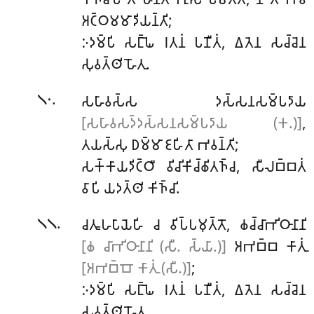
𑀅𑀝𑁆𑀞𑀫𑀫𑀸𑀤𑀺𑀬𑀦𑁆𑀢𑀺;
𑀇𑀤𑀫𑁆𑀧𑀺 𑀲𑀗𑁆𑀖𑁂 𑀭𑀢𑀦𑀁 𑀧𑀡𑀻𑀢𑀁, 𑀏𑀢𑁂𑀦 𑀲𑀘𑁆𑀘𑁂𑀦
𑀲𑀼𑀯𑀢𑁆𑀣𑀺 𑀳𑁄𑀢𑀼.
.
𑀲𑀳𑀸𑀯𑀲𑁆𑀲
𑀤𑀲𑁆𑀲𑀦𑀲𑀫𑁆𑀧𑀤𑀸𑀬
𑁧𑁦
[𑀲𑀳𑀸𑀯𑀲𑀤𑁆𑀤𑀲𑁆𑀲𑀦𑀲𑀫𑁆𑀧𑀤𑀸𑀬 (𑀓.)]
,
𑀢𑀬𑀲𑁆𑀲𑀼 𑀥𑀫𑁆𑀫𑀸 𑀚𑀳𑀺𑀢𑀸 𑀪𑀯𑀦𑁆𑀢𑀺;
𑀲𑀓𑁆𑀓𑀸𑀬𑀤𑀺𑀝𑁆𑀞𑀻 𑀯𑀺𑀘𑀺𑀓𑀺𑀘𑁆𑀙𑀺𑀢𑀜𑁆𑀘, 𑀲𑀻𑀮𑀩𑁆𑀩𑀢𑀁
𑀯𑀸𑀧𑀺 𑀬𑀤𑀢𑁆𑀣𑀺 𑀓𑀺𑀜𑁆𑀘𑀺.
.
𑀘𑀢𑀽𑀳𑀧𑀸𑀬𑁂𑀳𑀺 𑀘 𑀯𑀺𑀧𑁆𑀧𑀫𑀼𑀢𑁆𑀢𑁄, 𑀙𑀘𑁆𑀘𑀸𑀪𑀺𑀞𑀸𑀦𑀸𑀦𑀺
𑁧𑁧
[𑀙 𑀘𑀸𑀪𑀺𑀞𑀸𑀦𑀸𑀦𑀺 (𑀲𑀻. 𑀲𑁆𑀬𑀸.)]
𑀅𑀪𑀩𑁆𑀩 𑀓𑀸𑀢𑀼𑀁
[𑀅𑀪𑀩𑁆𑀩𑁄 𑀓𑀸𑀢𑀼𑀁 (𑀲𑀻.)]
;
𑀇𑀤𑀫𑁆𑀧𑀺 𑀲𑀗𑁆𑀖𑁂 𑀭𑀢𑀦𑀁 𑀧𑀡𑀻𑀢𑀁, 𑀏𑀢𑁂𑀦 𑀲𑀘𑁆𑀘𑁂𑀦
𑀲𑀼𑀯𑀢𑁆𑀣𑀺 𑀳𑁄𑀢𑀼.