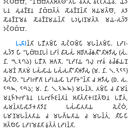
𑀤𑀝𑁆𑀞𑀩𑁆𑀩𑁄, ‘‘𑀦𑀺𑀩𑁆𑀩𑀢𑁆𑀢𑀺𑀅𑀢𑁆𑀣𑁂’’𑀢𑀺𑀧𑀺 𑀯𑀢𑁆𑀢𑀼𑀁
𑀯𑀝𑁆𑀝𑀢𑀺𑀬𑁂𑀯. 𑀬𑀤𑀸
𑀧𑀦 𑀲𑀼𑀯𑀡𑁆𑀡𑁂𑀦 𑀦𑀺𑀩𑁆𑀩𑀢𑁆𑀢𑀁 𑀲𑁄𑀯𑀡𑁆𑀡𑀦𑁆𑀢𑀺 𑀅𑀬𑀫𑀢𑁆𑀣𑁄, 𑀢𑀤𑀸
𑀲𑁄𑀯𑀡𑁆𑀡𑀫𑁂𑀯 𑀲𑁄𑀯𑀡𑁆𑀡𑀫𑀬𑀦𑁆𑀢𑀺 𑀧𑀤𑀧𑀽𑀭𑀡𑀫𑀢𑁆𑀢𑁂 𑀫𑀬-𑀲𑀤𑁆𑀤𑁄
𑀤𑀝𑁆𑀞𑀩𑁆𑀩𑁄.
𑀉𑀴𑀸𑀭
𑀦𑁆𑀢𑀺 𑀧𑀡𑀻𑀢𑀫𑁆𑀧𑀺 𑀲𑁂𑀝𑁆𑀞𑀫𑁆𑀧𑀺 𑀫𑀳𑀦𑁆𑀢𑀫𑁆𑀧𑀺. 𑀉𑀴𑀸𑀭-
𑀲𑀤𑁆𑀤𑁄 𑀳𑀺 ‘‘𑀧𑀼𑀩𑁆𑀩𑁂𑀦𑀸𑀧𑀭𑀁 𑀉𑀴𑀸𑀭𑀁 𑀯𑀺𑀲𑁂𑀲𑀁 𑀅𑀥𑀺𑀕𑀘𑁆𑀙𑀢𑀻’’𑀢𑀺𑀆𑀤𑀻𑀲𑀼 (𑀲𑀁.
𑀦𑀺. 𑁫.𑁩𑁭𑁬) 𑀧𑀡𑀻𑀢𑁂 𑀆𑀕𑀢𑁄. ‘‘𑀉𑀴𑀸𑀭𑀸𑀬 𑀔𑀮𑀼 𑀪𑀯𑀁 𑀯𑀘𑁆𑀙𑀸𑀬𑀦𑁄
𑀲𑀫𑀡𑀁 𑀕𑁄𑀢𑀫𑀁 𑀧𑀲𑀁𑀲𑀸𑀬 𑀧𑀲𑀁𑀲𑀢𑀻’’𑀢𑀺𑀆𑀤𑀻𑀲𑀼 (𑀫. 𑀦𑀺. 𑁧.𑁨𑁮𑁮)
𑀲𑁂𑀝𑁆𑀞𑁂. ‘‘𑀉𑀴𑀸𑀭𑀪𑁄𑀕𑀸 𑀉𑀴𑀸𑀭𑀬𑀲𑀸 𑀑𑀴𑀸𑀭𑀺𑀓’’𑀦𑁆𑀢𑀺 𑀘
𑀆𑀤𑀻𑀲𑀼 (𑀥. 𑀲.
𑁮𑁯𑁪, 𑁮𑁯𑁬; 𑀫. 𑀦𑀺. 𑁧.𑁨𑁪𑁪) 𑀫𑀳𑀦𑁆𑀢𑁂. 𑀢𑀫𑁆𑀧𑀺 𑀘 𑀯𑀺𑀫𑀸𑀦𑀁
𑀫𑀦𑀼𑀜𑁆𑀜𑀪𑀸𑀯𑁂𑀦 𑀉𑀧𑀪𑀼𑀜𑁆𑀚𑀦𑁆𑀢𑀸𑀦𑀁 𑀅𑀢𑀺𑀢𑁆𑀢𑀺𑀓𑀭𑀡𑀢𑁆𑀣𑁂𑀦 𑀧𑀡𑀻𑀢𑀁,
𑀲𑀫𑀦𑁆𑀢𑀧𑀸𑀲𑀸𑀤𑀺𑀓𑀢𑀸𑀤𑀺𑀦𑀸 𑀧𑀲𑀁𑀲𑀺𑀢𑀢𑀸𑀬 𑀲𑁂𑀝𑁆𑀞𑀁,
𑀧𑀫𑀸𑀡𑀫𑀳𑀦𑁆𑀢𑀢𑀸𑀬 𑀘 𑀫𑀳𑀕𑁆𑀖𑀢𑀸𑀬 𑀘 𑀫𑀳𑀦𑁆𑀢𑀁, 𑀢𑀻𑀳𑀺𑀧𑀺
𑀅𑀢𑁆𑀣𑁂𑀳𑀺 𑀉𑀴𑀸𑀭𑀫𑁂𑀯𑀸𑀢𑀺 𑀯𑀼𑀢𑁆𑀢𑀁 𑀉𑀴𑀸𑀭𑀦𑁆𑀢𑀺.