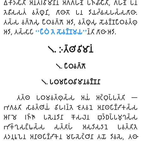
𑀏𑀓𑀸𑀤𑀲𑀸𑀢𑀺 𑀅𑀦𑁆𑀢𑀭𑀯𑀺𑀫𑀸𑀦𑀸𑀦𑀁 𑀅𑀕𑁆𑀕𑀳𑀡𑁂 𑀧𑀜𑁆𑀘𑀸𑀲𑀻𑀢𑀺, 𑀕𑀳𑀡𑁂 𑀧𑀦
𑀢𑁂𑀯𑀻𑀲𑀲𑀢𑀁 𑀯𑀢𑁆𑀣𑀽𑀦𑀺, 𑀕𑀸𑀣𑀸𑀢𑁄 𑀧𑀦 𑀤𑀺𑀬𑀟𑁆𑀠𑀲𑀳𑀲𑁆𑀲𑀕𑀸𑀣𑀸.
𑀢𑀲𑁆𑀲 𑀯𑀕𑁆𑀕𑁂𑀲𑀼 𑀧𑀻𑀞𑀯𑀕𑁆𑀕𑁄 𑀆𑀤𑀺, 𑀯𑀢𑁆𑀣𑀽𑀲𑀼 𑀲𑁄𑀯𑀡𑁆𑀡𑀧𑀻𑀞𑀯𑀢𑁆𑀣𑀼
𑀆𑀤𑀺, 𑀢𑀲𑁆𑀲𑀸𑀧𑀺
‘‘𑀧𑀻𑀞𑀁 𑀢𑁂 𑀲𑁄𑀯𑀡𑁆𑀡𑀫𑀬’’
𑀦𑁆𑀢𑀺 𑀕𑀸𑀣𑀸 𑀆𑀤𑀺.
𑁧. 𑀇𑀢𑁆𑀣𑀺𑀯𑀺𑀫𑀸𑀦𑀁
𑁧. 𑀧𑀻𑀞𑀯𑀕𑁆𑀕𑁄
𑁧. 𑀧𑀞𑀫𑀧𑀻𑀞𑀯𑀺𑀫𑀸𑀦𑀯𑀡𑁆𑀡𑀦𑀸
𑀢𑀢𑁆𑀣
𑀧𑀞𑀫𑀯𑀢𑁆𑀣𑀼𑀲𑁆𑀲 𑀅𑀬𑀁 𑀅𑀝𑁆𑀞𑀼𑀧𑁆𑀧𑀢𑁆𑀢𑀺 𑁋
𑀪𑀕𑀯𑀢𑀺 𑀲𑀸𑀯𑀢𑁆𑀣𑀺𑀬𑀁 𑀯𑀺𑀳𑀭𑀦𑁆𑀢𑁂 𑀚𑁂𑀢𑀯𑀦𑁂 𑀅𑀦𑀸𑀣𑀧𑀺𑀡𑁆𑀟𑀺𑀓𑀲𑁆𑀲
𑀆𑀭𑀸𑀫𑁂 𑀭𑀜𑁆𑀜𑀸 𑀧𑀲𑁂𑀦𑀤𑀺𑀦𑀸 𑀓𑁄𑀲𑀮𑁂𑀦 𑀩𑀼𑀤𑁆𑀥𑀧𑁆𑀧𑀫𑀼𑀔𑀲𑁆𑀲
𑀪𑀺𑀓𑁆𑀔𑀼𑀲𑀗𑁆𑀖𑀲𑁆𑀲 𑀲𑀢𑁆𑀢𑀸𑀳𑀁 𑀅𑀲𑀤𑀺𑀲𑀤𑀸𑀦𑁂 𑀧𑀯𑀢𑁆𑀢𑀺𑀢𑁂
𑀢𑀤𑀦𑀼𑀭𑀽𑀧𑁂𑀦 𑀅𑀦𑀸𑀣𑀧𑀺𑀡𑁆𑀟𑀺𑀓𑁂𑀦 𑀫𑀳𑀸𑀲𑁂𑀝𑁆𑀞𑀺𑀦𑀸 𑀢𑀬𑁄 𑀤𑀺𑀯𑀲𑁂, 𑀢𑀣𑀸