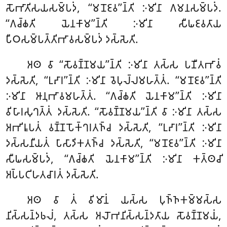
𑀲𑁄𑀪𑀸𑀢𑀺𑀲𑀬𑀲𑀫𑁆𑀧𑀤𑀁, ‘‘𑀫𑀦𑁄𑀚𑀯’’𑀦𑁆𑀢𑀺 𑀇𑀫𑀺𑀦𑀸 𑀕𑀫𑀦𑀲𑀫𑁆𑀧𑀤𑀁.
‘‘𑀕𑀘𑁆𑀙𑀢𑀺 𑀬𑁂𑀦𑀓𑀸𑀫’’𑀦𑁆𑀢𑀺 𑀇𑀫𑀺𑀦𑀸 𑀲𑀻𑀖𑀚𑀯𑀢𑀸𑀬
𑀧𑀻𑀞𑀲𑀫𑁆𑀧𑀢𑁆𑀢𑀺𑀪𑀸𑀯𑀲𑀫𑁆𑀧𑀤𑀁 𑀤𑀲𑁆𑀲𑁂𑀢𑀺.
𑀅𑀣 𑀯𑀸 ‘‘𑀲𑁄𑀯𑀡𑁆𑀡𑀫𑀬’’𑀦𑁆𑀢𑀺 𑀇𑀫𑀺𑀦𑀸 𑀢𑀲𑁆𑀲 𑀧𑀡𑀻𑀢𑀪𑀸𑀯𑀁
𑀤𑀲𑁆𑀲𑁂𑀢𑀺, ‘‘𑀉𑀴𑀸𑀭’’𑀦𑁆𑀢𑀺 𑀇𑀫𑀺𑀦𑀸 𑀯𑁂𑀧𑀼𑀮𑁆𑀮𑀫𑀳𑀢𑁆𑀢𑀁. ‘‘𑀫𑀦𑁄𑀚𑀯’’𑀦𑁆𑀢𑀺
𑀇𑀫𑀺𑀦𑀸 𑀆𑀦𑀼𑀪𑀸𑀯𑀫𑀳𑀢𑁆𑀢𑀁. ‘‘𑀕𑀘𑁆𑀙𑀢𑀺 𑀬𑁂𑀦𑀓𑀸𑀫’’𑀦𑁆𑀢𑀺 𑀇𑀫𑀺𑀦𑀸
𑀯𑀺𑀳𑀸𑀭𑀲𑀼𑀔𑀢𑁆𑀢𑀁 𑀤𑀲𑁆𑀲𑁂𑀢𑀺. ‘‘𑀲𑁄𑀯𑀡𑁆𑀡𑀫𑀬’’𑀦𑁆𑀢𑀺 𑀯𑀸 𑀇𑀫𑀺𑀦𑀸 𑀢𑀲𑁆𑀲
𑀅𑀪𑀺𑀭𑀽𑀧𑀢𑀁 𑀯𑀡𑁆𑀡𑀧𑁄𑀓𑁆𑀔𑀭𑀢𑀜𑁆𑀘 𑀤𑀲𑁆𑀲𑁂𑀢𑀺, ‘‘𑀉𑀴𑀸𑀭’’𑀦𑁆𑀢𑀺 𑀇𑀫𑀺𑀦𑀸
𑀤𑀲𑁆𑀲𑀦𑀻𑀬𑀢𑀁 𑀧𑀸𑀲𑀸𑀤𑀺𑀓𑀢𑀜𑁆𑀘 𑀤𑀲𑁆𑀲𑁂𑀢𑀺, ‘‘𑀫𑀦𑁄𑀚𑀯’’𑀦𑁆𑀢𑀺 𑀇𑀫𑀺𑀦𑀸
𑀲𑀻𑀖𑀲𑀫𑁆𑀧𑀤𑀁, ‘‘𑀕𑀘𑁆𑀙𑀢𑀺 𑀬𑁂𑀦𑀓𑀸𑀫’’𑀦𑁆𑀢𑀺 𑀇𑀫𑀺𑀦𑀸 𑀓𑀢𑁆𑀣𑀘𑀺
𑀅𑀧𑁆𑀧𑀝𑀺𑀳𑀢𑀘𑀸𑀭𑀢𑀁 𑀤𑀲𑁆𑀲𑁂𑀢𑀺.
𑀅𑀣 𑀯𑀸 𑀢𑀁 𑀯𑀺𑀫𑀸𑀦𑀁 𑀬𑀲𑁆𑀲 𑀧𑀼𑀜𑁆𑀜𑀓𑀫𑁆𑀫𑀲𑁆𑀲
𑀦𑀺𑀲𑁆𑀲𑀦𑁆𑀤𑀨𑀮𑀁, 𑀢𑀲𑁆𑀲 𑀅𑀮𑁄𑀪𑀦𑀺𑀲𑁆𑀲𑀦𑁆𑀤𑀢𑀸𑀬 𑀲𑁄𑀯𑀡𑁆𑀡𑀫𑀬𑀁,