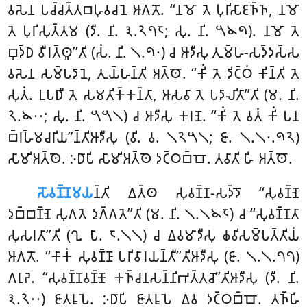
𑀯𑀲𑁂𑀦 𑀧𑀘𑁆𑀘𑀢𑁆𑀢𑀩𑀳𑀼𑀯𑀘𑀦𑁂 𑀆𑀕𑀢𑁄. ‘‘𑀦𑀫𑁄 𑀢𑁂 𑀧𑀼𑀭𑀺𑀲𑀸𑀚𑀜𑁆𑀜, 𑀦𑀫𑁄
𑀢𑁂 𑀧𑀼𑀭𑀺𑀲𑀼𑀢𑁆𑀢𑀫 (𑀤𑀻. 𑀦𑀺. 𑁩.𑁨𑁭𑁮; 𑀲𑀼. 𑀦𑀺. 𑁫𑁪𑁯). 𑀦𑀫𑁄 𑀢𑁂
𑀩𑀼𑀤𑁆𑀥 𑀯𑀻𑀭𑀢𑁆𑀣𑀽’’𑀢𑀺 (𑀲𑀁. 𑀦𑀺. 𑁧.𑁯𑁦) 𑀘 𑀆𑀤𑀻𑀲𑀼 𑀢𑀼𑀫𑁆𑀳-𑀲𑀤𑁆𑀤𑀲𑁆𑀲
𑀯𑀲𑁂𑀦 𑀲𑀫𑁆𑀧𑀤𑀸𑀦𑁂, 𑀢𑀼𑀬𑁆𑀳𑀦𑁆𑀢𑀺 𑀅𑀢𑁆𑀣𑁄. ‘‘𑀓𑀺𑀁 𑀢𑁂 𑀤𑀺𑀝𑁆𑀞𑀁 𑀓𑀺𑀦𑁆𑀢𑀺 𑀢𑁂
𑀲𑀼𑀢𑀁. 𑀉𑀧𑀥𑀻 𑀢𑁂 𑀲𑀫𑀢𑀺𑀓𑁆𑀓𑀦𑁆𑀢𑀸, 𑀆𑀲𑀯𑀸 𑀢𑁂 𑀧𑀤𑀸𑀮𑀺𑀢𑀸’’𑀢𑀺 (𑀫. 𑀦𑀺.
𑁨.𑁪𑁦𑁦; 𑀲𑀼. 𑀦𑀺. 𑁫𑁫𑁧) 𑀘 𑀆𑀤𑀻𑀲𑀼 𑀓𑀭𑀡𑁂. ‘‘𑀓𑀺𑀁 𑀢𑁂 𑀯𑀢𑀁 𑀓𑀺𑀁 𑀧𑀦
𑀩𑁆𑀭𑀳𑁆𑀫𑀘𑀭𑀺𑀬’’𑀦𑁆𑀢𑀺𑀆𑀤𑀻𑀲𑀼 (𑀯𑀺. 𑀯. 𑁧𑁨𑁫𑁧; 𑀚𑀸. 𑁧.𑁧𑁦.𑁯𑁨)
𑀲𑀸𑀫𑀺𑀅𑀢𑁆𑀣𑁂. 𑀇𑀥𑀸𑀧𑀺 𑀲𑀸𑀫𑀺𑀅𑀢𑁆𑀣𑁂 𑀤𑀝𑁆𑀞𑀩𑁆𑀩𑁄. 𑀢𑀯𑀸𑀢𑀺 𑀳𑀺 𑀅𑀢𑁆𑀣𑁄.
𑀲𑁄𑀯𑀡𑁆𑀡𑀫𑀬
𑀦𑁆𑀢𑀺
𑀏𑀢𑁆𑀣 𑀲𑀼𑀯𑀡𑁆𑀡-𑀲𑀤𑁆𑀤𑁄 ‘‘𑀲𑀼𑀯𑀡𑁆𑀡𑁂
𑀤𑀼𑀩𑁆𑀩𑀡𑁆𑀡𑁂 𑀲𑀼𑀕𑀢𑁂 𑀤𑀼𑀕𑁆𑀕𑀢𑁂’’𑀢𑀺 (𑀫. 𑀦𑀺. 𑁧.𑁧𑁪𑁮) 𑀘 ‘‘𑀲𑀼𑀯𑀡𑁆𑀡𑀢𑀸
𑀲𑀼𑀲𑀭𑀢𑀸’’𑀢𑀺 (𑀔𑀼. 𑀧𑀸. 𑁮.𑁧𑁧) 𑀘 𑀏𑀯𑀫𑀸𑀤𑀻𑀲𑀼 𑀙𑀯𑀺𑀲𑀫𑁆𑀧𑀢𑁆𑀢𑀺𑀬𑀁
𑀆𑀕𑀢𑁄. ‘‘𑀓𑀸𑀓𑀁 𑀲𑀼𑀯𑀡𑁆𑀡𑀸 𑀧𑀭𑀺𑀯𑀸𑀭𑀬𑀦𑁆𑀢𑀻’’𑀢𑀺𑀆𑀤𑀻𑀲𑀼 (𑀚𑀸. 𑁧.𑁧.𑁭𑁭)
𑀕𑀭𑀼𑀴𑁂. ‘‘𑀲𑀼𑀯𑀡𑁆𑀡𑀯𑀡𑁆𑀡𑁄 𑀓𑀜𑁆𑀘𑀦𑀲𑀦𑁆𑀦𑀺𑀪𑀢𑁆𑀢𑀘𑁄’’𑀢𑀺𑀆𑀤𑀻𑀲𑀼 (𑀤𑀻. 𑀦𑀺.
𑁩.𑁨𑁦𑁦) 𑀚𑀸𑀢𑀭𑀽𑀧𑁂. 𑀇𑀥𑀸𑀧𑀺 𑀚𑀸𑀢𑀭𑀽𑀧𑁂 𑀏𑀯 𑀤𑀝𑁆𑀞𑀩𑁆𑀩𑁄. 𑀢𑀜𑁆𑀳𑀺