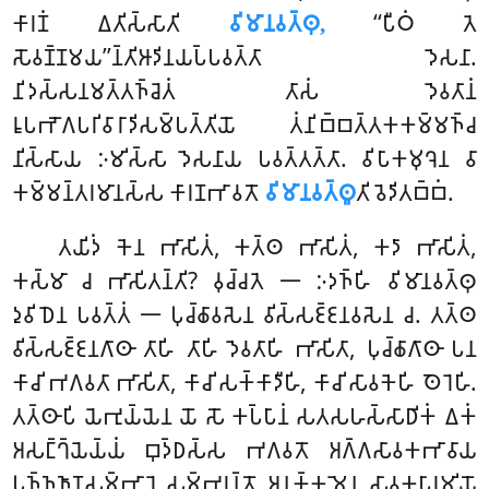
𑀓𑀸𑀭𑀡𑀁 𑀏𑀢𑀺𑀲𑁆𑀲𑀸𑀢𑀺
𑀯𑀺𑀫𑀸𑀦𑀯𑀢𑁆𑀣𑀼,
‘‘𑀧𑀻𑀞𑀁 𑀢𑁂
𑀲𑁄𑀯𑀡𑁆𑀡𑀫𑀬’’𑀦𑁆𑀢𑀺𑀆𑀤𑀺𑀦𑀬𑀧𑁆𑀧𑀯𑀢𑁆𑀢𑀸 𑀤𑁂𑀲𑀦𑀸.
𑀦𑀺𑀤𑀲𑁆𑀲𑀦𑀫𑀢𑁆𑀢𑀜𑁆𑀘𑁂𑀢𑀁 𑀢𑀸𑀲𑀁 𑀤𑁂𑀯𑀢𑀸𑀦𑀁
𑀭𑀽𑀧𑀪𑁄𑀕𑀧𑀭𑀺𑀯𑀸𑀭𑀸𑀤𑀺𑀲𑀫𑁆𑀧𑀢𑁆𑀢𑀺𑀬𑁄 𑀢𑀁𑀦𑀺𑀩𑁆𑀩𑀢𑁆𑀢𑀓𑀓𑀫𑁆𑀫𑀜𑁆𑀘
𑀦𑀺𑀲𑁆𑀲𑀸𑀬 𑀇𑀫𑀺𑀲𑁆𑀲𑀸 𑀤𑁂𑀲𑀦𑀸𑀬 𑀧𑀯𑀢𑁆𑀢𑀢𑁆𑀢𑀸. 𑀯𑀺𑀧𑀸𑀓𑀫𑀼𑀔𑁂𑀦 𑀯𑀸
𑀓𑀫𑁆𑀫𑀦𑁆𑀢𑀭𑀫𑀸𑀦𑀲𑁆𑀲 𑀓𑀸𑀭𑀡𑀪𑀸𑀯𑀢𑁄
𑀯𑀺𑀫𑀸𑀦𑀯𑀢𑁆𑀣𑀽
𑀢𑀺 𑀯𑁂𑀤𑀺𑀢𑀩𑁆𑀩𑀁.
𑀢𑀬𑀺𑀤𑀁 𑀓𑁂𑀦 𑀪𑀸𑀲𑀺𑀢𑀁, 𑀓𑀢𑁆𑀣 𑀪𑀸𑀲𑀺𑀢𑀁, 𑀓𑀤𑀸 𑀪𑀸𑀲𑀺𑀢𑀁,
𑀓𑀲𑁆𑀫𑀸 𑀘 𑀪𑀸𑀲𑀺𑀢𑀦𑁆𑀢𑀺? 𑀯𑀼𑀘𑁆𑀘𑀢𑁂
𑁋 𑀇𑀤𑀜𑁆𑀳𑀺 𑀯𑀺𑀫𑀸𑀦𑀯𑀢𑁆𑀣𑀼
𑀤𑀼𑀯𑀺𑀥𑁂𑀦 𑀧𑀯𑀢𑁆𑀢𑀁 𑁋 𑀧𑀼𑀘𑁆𑀙𑀸𑀯𑀲𑁂𑀦 𑀯𑀺𑀲𑁆𑀲𑀚𑁆𑀚𑀦𑀯𑀲𑁂𑀦 𑀘. 𑀢𑀢𑁆𑀣
𑀯𑀺𑀲𑁆𑀲𑀚𑁆𑀚𑀦𑀕𑀸𑀣𑀸 𑀢𑀸𑀳𑀺 𑀢𑀸𑀳𑀺 𑀤𑁂𑀯𑀢𑀸𑀳𑀺 𑀪𑀸𑀲𑀺𑀢𑀸, 𑀧𑀼𑀘𑁆𑀙𑀸𑀕𑀸𑀣𑀸 𑀧𑀦
𑀓𑀸𑀘𑀺 𑀪𑀕𑀯𑀢𑀸 𑀪𑀸𑀲𑀺𑀢𑀸, 𑀓𑀸𑀘𑀺 𑀲𑀓𑁆𑀓𑀸𑀤𑀻𑀳𑀺, 𑀓𑀸𑀘𑀺 𑀲𑀸𑀯𑀓𑁂𑀳𑀺 𑀣𑁂𑀭𑁂𑀳𑀺.
𑀢𑀢𑁆𑀣𑀸𑀧𑀺 𑀬𑁂𑀪𑀼𑀬𑁆𑀬𑁂𑀦 𑀬𑁄 𑀲𑁄 𑀓𑀧𑁆𑀧𑀸𑀦𑀁 𑀲𑀢𑀲𑀳𑀲𑁆𑀲𑀸𑀥𑀺𑀓𑀁 𑀏𑀓𑀁
𑀅𑀲𑀗𑁆𑀔𑁆𑀬𑁂𑀬𑁆𑀬𑀁 𑀩𑀼𑀤𑁆𑀥𑀲𑁆𑀲 𑀪𑀕𑀯𑀢𑁄 𑀅𑀕𑁆𑀕𑀲𑀸𑀯𑀓𑀪𑀸𑀯𑀸𑀬
𑀧𑀼𑀜𑁆𑀜𑀜𑀸𑀡𑀲𑀫𑁆𑀪𑀸𑀭𑁂 𑀲𑀫𑁆𑀪𑀭𑀦𑁆𑀢𑁄 𑀅𑀦𑀼𑀓𑁆𑀓𑀫𑁂𑀦 𑀲𑀸𑀯𑀓𑀧𑀸𑀭𑀫𑀺𑀬𑁄