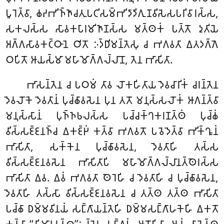
𑀧𑀽𑀭𑁂𑀢𑁆𑀯𑀸, 𑀙𑀴𑀪𑀺𑀜𑁆𑀜𑀸𑀘𑀢𑀼𑀧𑀝𑀺𑀲𑀫𑁆𑀪𑀺𑀤𑀸𑀤𑀺𑀕𑀼𑀡𑀯𑀺𑀲𑁂𑀲𑀧𑀭𑀺𑀯𑀸𑀭𑀲𑁆𑀲,
𑀲𑀓𑀮𑀲𑁆𑀲 𑀲𑀸𑀯𑀓𑀧𑀸𑀭𑀫𑀺𑀜𑀸𑀡𑀲𑁆𑀲 𑀫𑀢𑁆𑀣𑀓𑀁 𑀧𑀢𑁆𑀢𑁄 𑀤𑀼𑀢𑀺𑀬𑁂
𑀅𑀕𑁆𑀕𑀲𑀸𑀯𑀓𑀝𑁆𑀞𑀸𑀦𑁂 𑀞𑀺𑀢𑁄 𑀇𑀤𑁆𑀥𑀺𑀫𑀦𑁆𑀢𑁂𑀲𑀼 𑀘 𑀪𑀕𑀯𑀢𑀸 𑀏𑀢𑀤𑀕𑁆𑀕𑁂
𑀞𑀧𑀺𑀢𑁄 𑀆𑀬𑀲𑁆𑀫𑀸 𑀫𑀳𑀸𑀫𑁄𑀕𑁆𑀕𑀮𑁆𑀮𑀸𑀦𑁄, 𑀢𑁂𑀦 𑀪𑀸𑀲𑀺𑀢𑀸.
𑀪𑀸𑀲𑀦𑁆𑀢𑁂𑀦 𑀘 𑀧𑀞𑀫𑀁 𑀢𑀸𑀯 𑀮𑁄𑀓𑀳𑀺𑀢𑀸𑀬 𑀤𑁂𑀯𑀘𑀸𑀭𑀺𑀓𑀁 𑀘𑀭𑀦𑁆𑀢𑁂𑀦
𑀤𑁂𑀯𑀮𑁄𑀓𑁂 𑀤𑁂𑀯𑀢𑀸𑀦𑀁 𑀧𑀼𑀘𑁆𑀙𑀸𑀯𑀲𑁂𑀦 𑀧𑀼𑀦 𑀢𑀢𑁄 𑀫𑀦𑀼𑀲𑁆𑀲𑀮𑁄𑀓𑀁 𑀆𑀕𑀦𑁆𑀢𑁆𑀯𑀸
𑀫𑀦𑀼𑀲𑁆𑀲𑀸𑀦𑀁 𑀧𑀼𑀜𑁆𑀜𑀨𑀮𑀲𑁆𑀲 𑀧𑀘𑁆𑀘𑀓𑁆𑀔𑀓𑀭𑀡𑀢𑁆𑀣𑀁 𑀧𑀼𑀘𑁆𑀙𑀁
𑀯𑀺𑀲𑁆𑀲𑀚𑁆𑀚𑀦𑀜𑁆𑀘 𑀏𑀓𑀚𑁆𑀛𑀁
𑀓𑀢𑁆𑀯𑀸
𑀪𑀕𑀯𑀢𑁄 𑀧𑀯𑁂𑀤𑁂𑀢𑁆𑀯𑀸 𑀪𑀺𑀓𑁆𑀔𑀽𑀦𑀁
𑀪𑀸𑀲𑀺𑀢𑀸, 𑀲𑀓𑁆𑀓𑁂𑀦 𑀧𑀼𑀘𑁆𑀙𑀸𑀯𑀲𑁂𑀦, 𑀤𑁂𑀯𑀢𑀸𑀳𑀺 𑀢𑀲𑁆𑀲
𑀯𑀺𑀲𑁆𑀲𑀚𑁆𑀚𑀦𑀯𑀲𑁂𑀦 𑀪𑀸𑀲𑀺𑀢𑀸𑀧𑀺 𑀫𑀳𑀸𑀫𑁄𑀕𑁆𑀕𑀮𑁆𑀮𑀸𑀦𑀢𑁆𑀣𑁂𑀭𑀲𑁆𑀲
𑀪𑀸𑀲𑀺𑀢𑀸 𑀏𑀯. 𑀏𑀯𑀁 𑀪𑀕𑀯𑀢𑀸 𑀣𑁂𑀭𑁂𑀳𑀺 𑀘 𑀤𑁂𑀯𑀢𑀸𑀳𑀺 𑀘 𑀧𑀼𑀘𑁆𑀙𑀸𑀯𑀲𑁂𑀦,
𑀤𑁂𑀯𑀢𑀸𑀳𑀺 𑀢𑀲𑁆𑀲𑀸 𑀯𑀺𑀲𑁆𑀲𑀚𑁆𑀚𑀦𑀯𑀲𑁂𑀦 𑀘 𑀢𑀢𑁆𑀣 𑀢𑀢𑁆𑀣 𑀪𑀸𑀲𑀺𑀢𑀸
𑀧𑀘𑁆𑀙𑀸 𑀥𑀫𑁆𑀫𑀯𑀺𑀦𑀬𑀁 𑀲𑀗𑁆𑀕𑀸𑀬𑀦𑁆𑀢𑁂𑀳𑀺 𑀥𑀫𑁆𑀫𑀲𑀗𑁆𑀕𑀸𑀳𑀓𑁂𑀳𑀺 𑀏𑀓𑀢𑁄