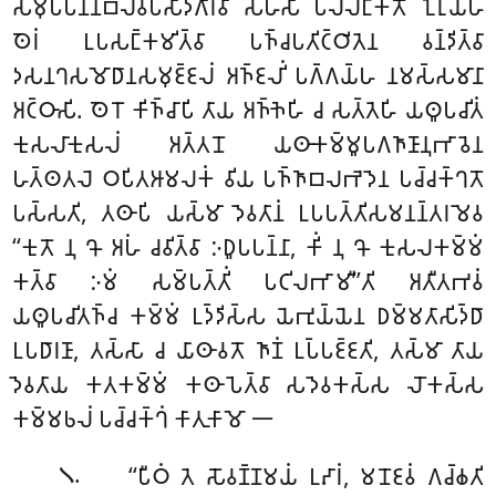
𑀲𑀫𑀼𑀧𑁆𑀧𑀦𑁆𑀦𑀩𑀮𑀯𑀧𑀲𑀸𑀤𑀕𑀸𑀭𑀯𑀸 𑀲𑀳𑀲𑀸 𑀧𑀮𑁆𑀮𑀗𑁆𑀓𑀢𑁄 𑀑𑀭𑀼𑀬𑁆𑀳
𑀣𑁂𑀭𑀁 𑀉𑀧𑀲𑀗𑁆𑀓𑀫𑀺𑀢𑁆𑀯𑀸 𑀧𑀜𑁆𑀘𑀧𑀢𑀺𑀝𑁆𑀞𑀺𑀢𑁂𑀦 𑀯𑀦𑁆𑀤𑀺𑀢𑁆𑀯𑀸
𑀤𑀲𑀦𑀔𑀲𑀫𑁄𑀥𑀸𑀦𑀲𑀫𑀼𑀚𑁆𑀚𑀮𑀁 𑀅𑀜𑁆𑀚𑀮𑀺𑀁 𑀧𑀕𑁆𑀕𑀬𑁆𑀳 𑀦𑀫𑀲𑁆𑀲𑀫𑀸𑀦𑀸
𑀅𑀝𑁆𑀞𑀸𑀲𑀺. 𑀣𑁂𑀭𑁄 𑀓𑀺𑀜𑁆𑀘𑀸𑀧𑀺 𑀢𑀸𑀬 𑀅𑀜𑁆𑀜𑁂𑀳𑀺 𑀘 𑀲𑀢𑁆𑀢𑁂𑀳𑀺 𑀬𑀣𑀽𑀧𑀘𑀺𑀢𑀁
𑀓𑀼𑀲𑀮𑀸𑀓𑀼𑀲𑀮𑀁 𑀅𑀢𑁆𑀢𑀦𑁄 𑀬𑀣𑀸𑀓𑀫𑁆𑀫𑀽𑀧𑀕𑀜𑀸𑀡𑀸𑀦𑀼𑀪𑀸𑀯𑁂𑀦
𑀳𑀢𑁆𑀣𑀢𑀮𑁂 𑀞𑀧𑀺𑀢𑀆𑀫𑀮𑀓𑀁
𑀯𑀺𑀬 𑀧𑀜𑁆𑀜𑀸𑀩𑀮𑀪𑁂𑀤𑁂𑀦 𑀧𑀘𑁆𑀘𑀓𑁆𑀔𑀢𑁄
𑀧𑀲𑁆𑀲𑀢𑀺, 𑀢𑀣𑀸𑀧𑀺 𑀬𑀲𑁆𑀫𑀸 𑀤𑁂𑀯𑀢𑀸𑀦𑀁 𑀉𑀧𑀧𑀢𑁆𑀢𑀺𑀲𑀫𑀦𑀦𑁆𑀢𑀭𑀫𑁂𑀯
‘‘𑀓𑀼𑀢𑁄 𑀦𑀼 𑀔𑁄 𑀅𑀳𑀁 𑀘𑀯𑀺𑀢𑁆𑀯𑀸 𑀇𑀥𑀽𑀧𑀧𑀦𑁆𑀦𑀸, 𑀓𑀺𑀁 𑀦𑀼 𑀔𑁄 𑀓𑀼𑀲𑀮𑀓𑀫𑁆𑀫𑀁
𑀓𑀢𑁆𑀯𑀸 𑀇𑀫𑀁 𑀲𑀫𑁆𑀧𑀢𑁆𑀢𑀺𑀁 𑀧𑀝𑀺𑀮𑀪𑀸𑀫𑀻’’𑀢𑀺 𑀅𑀢𑀻𑀢𑀪𑀯𑀁
𑀬𑀣𑀽𑀧𑀘𑀺𑀢𑀜𑁆𑀘 𑀓𑀫𑁆𑀫𑀁 𑀉𑀤𑁆𑀤𑀺𑀲𑁆𑀲 𑀬𑁂𑀪𑀼𑀬𑁆𑀬𑁂𑀦 𑀥𑀫𑁆𑀫𑀢𑀸𑀲𑀺𑀤𑁆𑀥𑀸
𑀉𑀧𑀥𑀸𑀭𑀡𑀸
, 𑀢𑀲𑁆𑀲𑀸 𑀘 𑀬𑀸𑀣𑀸𑀯𑀢𑁄 𑀜𑀸𑀡𑀁 𑀉𑀧𑁆𑀧𑀚𑁆𑀚𑀢𑀺, 𑀢𑀲𑁆𑀫𑀸 𑀢𑀸𑀬
𑀤𑁂𑀯𑀢𑀸𑀬 𑀓𑀢𑀓𑀫𑁆𑀫𑀁 𑀓𑀣𑀸𑀧𑁂𑀢𑁆𑀯𑀸 𑀲𑀤𑁂𑀯𑀓𑀲𑁆𑀲 𑀮𑁄𑀓𑀲𑁆𑀲
𑀓𑀫𑁆𑀫𑀨𑀮𑀁 𑀧𑀘𑁆𑀘𑀓𑁆𑀔𑀁 𑀓𑀸𑀢𑀼𑀓𑀸𑀫𑁄 𑁋
.
‘‘𑀧𑀻𑀞𑀁 𑀢𑁂 𑀲𑁄𑀯𑀡𑁆𑀡𑀫𑀬𑀁 𑀉𑀴𑀸𑀭𑀁, 𑀫𑀦𑁄𑀚𑀯𑀁 𑀕𑀘𑁆𑀙𑀢𑀺
𑁧