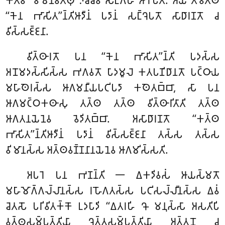
𑀓𑀢𑁆𑀯𑀸 ‘‘𑀯𑀺𑀫𑀸𑀦𑀯𑀢𑁆𑀣𑀼’’𑀇𑀘𑁆𑀘𑁂𑀯 𑀲𑀗𑁆𑀕𑀳𑀁 𑀆𑀭𑁄𑀧𑀺𑀢𑀸. 𑀅𑀬𑀁 𑀢𑀸𑀯𑁂𑀢𑁆𑀣
‘‘𑀓𑁂𑀦 𑀪𑀸𑀲𑀺𑀢’’𑀦𑁆𑀢𑀺𑀆𑀤𑀻𑀦𑀁 𑀧𑀤𑀸𑀦𑀁 𑀲𑀗𑁆𑀔𑁂𑀧𑀢𑁄 𑀲𑀸𑀥𑀸𑀭𑀡𑀢𑁄 𑀘
𑀯𑀺𑀲𑁆𑀲𑀚𑁆𑀚𑀦𑀸.
𑀯𑀺𑀢𑁆𑀣𑀸𑀭𑀢𑁄 𑀧𑀦 ‘‘𑀓𑁂𑀦 𑀪𑀸𑀲𑀺𑀢’’𑀦𑁆𑀢𑀺 𑀧𑀤𑀲𑁆𑀲
𑀅𑀦𑁄𑀫𑀤𑀲𑁆𑀲𑀺𑀲𑁆𑀲 𑀪𑀕𑀯𑀢𑁄 𑀧𑀸𑀤𑀫𑀽𑀮𑁂 𑀓𑀢𑀧𑀡𑀺𑀥𑀸𑀦𑀢𑁄 𑀧𑀝𑁆𑀞𑀸𑀬
𑀫𑀳𑀸𑀣𑁂𑀭𑀲𑁆𑀲 𑀆𑀕𑀫𑀦𑀻𑀬𑀧𑀝𑀺𑀧𑀤𑀸 𑀓𑀣𑁂𑀢𑀩𑁆𑀩𑀸, 𑀲𑀸 𑀧𑀦
𑀆𑀕𑀫𑀝𑁆𑀞𑀓𑀣𑀸𑀲𑀼 𑀢𑀢𑁆𑀣 𑀢𑀢𑁆𑀣 𑀯𑀺𑀢𑁆𑀣𑀸𑀭𑀺𑀢𑀸𑀢𑀺 𑀢𑀢𑁆𑀣
𑀆𑀕𑀢𑀦𑀬𑁂𑀦𑁂𑀯 𑀯𑁂𑀤𑀺𑀢𑀩𑁆𑀩𑀸. 𑀅𑀲𑀸𑀥𑀸𑀭𑀡𑀢𑁄 ‘‘𑀓𑀢𑁆𑀣
𑀪𑀸𑀲𑀺𑀢’’𑀦𑁆𑀢𑀺𑀆𑀤𑀻𑀦𑀁 𑀧𑀤𑀸𑀦𑀁 𑀯𑀺𑀲𑁆𑀲𑀚𑁆𑀚𑀦𑀸 𑀢𑀲𑁆𑀲 𑀢𑀲𑁆𑀲
𑀯𑀺𑀫𑀸𑀦𑀲𑁆𑀲 𑀅𑀢𑁆𑀣𑀯𑀡𑁆𑀡𑀦𑀸𑀦𑀬𑁂𑀦𑁂𑀯 𑀆𑀕𑀫𑀺𑀲𑁆𑀲𑀢𑀺.
𑀅𑀧𑀭𑁂 𑀧𑀦 𑀪𑀡𑀦𑁆𑀢𑀺 𑁋 𑀏𑀓𑀤𑀺𑀯𑀲𑀁 𑀆𑀬𑀲𑁆𑀫𑀢𑁄
𑀫𑀳𑀸𑀫𑁄𑀕𑁆𑀕𑀮𑁆𑀮𑀸𑀦𑀲𑁆𑀲 𑀭𑀳𑁄𑀕𑀢𑀲𑁆𑀲 𑀧𑀝𑀺𑀲𑀮𑁆𑀮𑀻𑀦𑀲𑁆𑀲 𑀏𑀯𑀁
𑀘𑁂𑀢𑀲𑁄 𑀧𑀭𑀺𑀯𑀺𑀢𑀓𑁆𑀓𑁄 𑀉𑀤𑀧𑀸𑀤𑀺 ‘‘𑀏𑀢𑀭𑀳𑀺 𑀔𑁄 𑀫𑀦𑀼𑀲𑁆𑀲𑀸 𑀅𑀲𑀢𑀺𑀧𑀺
𑀯𑀢𑁆𑀣𑀼𑀲𑀫𑁆𑀧𑀢𑁆𑀢𑀺𑀬𑀸 𑀔𑁂𑀢𑁆𑀢𑀲𑀫𑁆𑀧𑀢𑁆𑀢𑀺𑀬𑀸 𑀅𑀢𑁆𑀢𑀦𑁄 𑀘