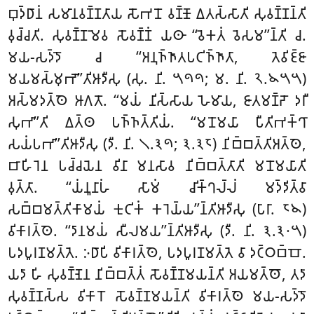
𑀩𑀼𑀤𑁆𑀥𑀸𑀦𑀁 𑀲𑀫𑀸𑀦𑀯𑀡𑁆𑀡𑀢𑀸𑀬 𑀲𑁄𑀪𑀦𑁄 𑀯𑀡𑁆𑀡𑁄 𑀏𑀢𑀲𑁆𑀲𑀸𑀢𑀺 𑀲𑀼𑀯𑀡𑁆𑀡𑀦𑁆𑀢𑀺
𑀯𑀼𑀘𑁆𑀘𑀢𑀺. 𑀲𑀼𑀯𑀡𑁆𑀡𑀫𑁂𑀯
𑀲𑁄𑀯𑀡𑁆𑀡𑀁 𑀬𑀣𑀸 ‘‘𑀯𑁂𑀓𑀢𑀁 𑀯𑁂𑀲𑀫’’𑀦𑁆𑀢𑀺 𑀘.
𑀫𑀬-𑀲𑀤𑁆𑀤𑁄 𑀘 ‘‘𑀅𑀦𑀼𑀜𑁆𑀜𑀸𑀢𑀧𑀝𑀺𑀜𑁆𑀜𑀸𑀢𑀸, 𑀢𑁂𑀯𑀺𑀚𑁆𑀚𑀸
𑀫𑀬𑀫𑀲𑁆𑀫𑀼𑀪𑁄’’𑀢𑀺𑀆𑀤𑀻𑀲𑀼 (𑀲𑀼. 𑀦𑀺. 𑁫𑁯𑁯; 𑀫. 𑀦𑀺. 𑁨.𑁪𑁫𑁫)
𑀅𑀲𑁆𑀫𑀤𑀢𑁆𑀣𑁂 𑀆𑀕𑀢𑁄. ‘‘𑀫𑀬𑀁 𑀦𑀺𑀲𑁆𑀲𑀸𑀬 𑀳𑁂𑀫𑀸𑀬, 𑀚𑀸𑀢𑀫𑀡𑁆𑀟𑁄 𑀤𑀭𑀻
𑀲𑀼𑀪𑀸’’𑀢𑀺 𑀏𑀢𑁆𑀣 𑀧𑀜𑁆𑀜𑀢𑁆𑀢𑀺𑀬𑀁. ‘‘𑀫𑀦𑁄𑀫𑀬𑀸 𑀧𑀻𑀢𑀺𑀪𑀓𑁆𑀔𑀸
𑀲𑀬𑀁𑀧𑀪𑀸’’𑀢𑀺𑀆𑀤𑀻𑀲𑀼 (𑀤𑀻. 𑀦𑀺. 𑁧.𑁩𑁯; 𑁩.𑁩𑁮) 𑀦𑀺𑀩𑁆𑀩𑀢𑁆𑀢𑀺𑀅𑀢𑁆𑀣𑁂,
𑀩𑀸𑀳𑀺𑀭𑁂𑀦 𑀧𑀘𑁆𑀘𑀬𑁂𑀦 𑀯𑀺𑀦𑀸 𑀫𑀦𑀲𑀸𑀯 𑀦𑀺𑀩𑁆𑀩𑀢𑁆𑀢𑀸𑀢𑀺 𑀫𑀦𑁄𑀫𑀬𑀸𑀢𑀺
𑀯𑀼𑀢𑁆𑀢𑀸. ‘‘𑀬𑀁𑀦𑀽𑀦𑀸𑀳𑀁 𑀲𑀸𑀫𑀁 𑀘𑀺𑀓𑁆𑀔𑀮𑁆𑀮𑀁 𑀫𑀤𑁆𑀤𑀺𑀢𑁆𑀯𑀸
𑀲𑀩𑁆𑀩𑀫𑀢𑁆𑀢𑀺𑀓𑀸𑀫𑀬𑀁 𑀓𑀼𑀝𑀺𑀓𑀁 𑀓𑀭𑁂𑀬𑁆𑀬’’𑀦𑁆𑀢𑀺𑀆𑀤𑀻𑀲𑀼 (𑀧𑀸𑀭𑀸. 𑁮𑁪)
𑀯𑀺𑀓𑀸𑀭𑀢𑁆𑀣𑁂. ‘‘𑀤𑀸𑀦𑀫𑀬𑀁 𑀲𑀻𑀮𑀫𑀬’’𑀦𑁆𑀢𑀺𑀆𑀤𑀻𑀲𑀼 (𑀤𑀻. 𑀦𑀺. 𑁩.𑁩𑁦𑁫)
𑀧𑀤𑀧𑀽𑀭𑀡𑀫𑀢𑁆𑀢𑁂. 𑀇𑀥𑀸𑀧𑀺 𑀯𑀺𑀓𑀸𑀭𑀢𑁆𑀣𑁂, 𑀧𑀤𑀧𑀽𑀭𑀡𑀫𑀢𑁆𑀢𑁂 𑀯𑀸 𑀤𑀝𑁆𑀞𑀩𑁆𑀩𑁄.
𑀬𑀤𑀸 𑀳𑀺 𑀲𑀼𑀯𑀡𑁆𑀡𑁂𑀦 𑀦𑀺𑀩𑁆𑀩𑀢𑁆𑀢𑀁 𑀲𑁄𑀯𑀡𑁆𑀡𑀫𑀬𑀦𑁆𑀢𑀺 𑀅𑀬𑀫𑀢𑁆𑀣𑁄, 𑀢𑀤𑀸
𑀲𑀼𑀯𑀡𑁆𑀡𑀲𑁆𑀲 𑀯𑀺𑀓𑀸𑀭𑁄 𑀲𑁄𑀯𑀡𑁆𑀡𑀫𑀬𑀦𑁆𑀢𑀺 𑀯𑀺𑀓𑀸𑀭𑀢𑁆𑀣𑁂 𑀫𑀬-𑀲𑀤𑁆𑀤𑁄