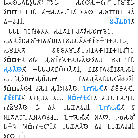
𑀳𑀢𑁆𑀣𑀽𑀧𑀕𑀧𑀸𑀤𑀽𑀧𑀕𑀸𑀤𑀺𑀪𑁂𑀤𑁂𑀳𑀺 𑀲𑀝𑁆𑀞𑀺𑀲𑀓𑀝𑀪𑀸𑀭𑀧𑀭𑀺𑀫𑀸𑀡𑁂𑀳𑀺
𑀤𑀺𑀩𑁆𑀩𑀸𑀮𑀗𑁆𑀓𑀸𑀭𑁂𑀳𑀺 𑀯𑀺𑀪𑀽𑀲𑀺𑀢𑀲𑀭𑀻𑀭𑁂𑀢𑀺 𑀅𑀢𑁆𑀣𑁄. 𑀲𑀫𑁆𑀩𑁄𑀥𑀦𑁂 𑀘𑁂𑀢𑀁
𑀏𑀓𑀯𑀘𑀦𑀁.
𑀫𑀮𑁆𑀬𑀥𑀭𑁂
𑀢𑀺
𑀓𑀧𑁆𑀧𑀭𑀼𑀓𑁆𑀔𑀧𑀸𑀭𑀺𑀘𑁆𑀙𑀢𑁆𑀢𑀓𑀲𑀦𑁆𑀢𑀸𑀦𑀓𑀮𑀢𑀸𑀤𑀺𑀲𑀫𑁆𑀪𑀯𑁂𑀳𑀺,
𑀲𑀼𑀯𑀺𑀲𑀼𑀤𑁆𑀥𑀘𑀸𑀫𑀻𑀓𑀭𑀯𑀺𑀯𑀺𑀥𑀭𑀢𑀦𑀫𑀬𑀧𑀢𑁆𑀢𑀓𑀺𑀜𑁆𑀚𑀓𑁆𑀔𑀓𑁂𑀲𑀭𑁂𑀳𑀺,
𑀲𑀫𑀦𑁆𑀢𑀢𑁄 𑀯𑀺𑀚𑁆𑀚𑁄𑀢𑀫𑀸𑀦𑀯𑀺𑀧𑁆𑀨𑀼𑀭𑀦𑁆𑀢𑀓𑀺𑀭𑀡𑀦𑀺𑀓𑀭𑀭𑀼𑀘𑀺𑀭𑁂𑀳𑀺
𑀤𑀺𑀩𑁆𑀩𑀓𑀼𑀲𑀼𑀫𑁂𑀳𑀺 𑀲𑀼𑀫𑀡𑁆𑀟𑀺𑀢𑀓𑁂𑀲𑀳𑀢𑁆𑀣𑀸𑀤𑀺𑀢𑀸𑀬 𑀫𑀸𑀮𑀸𑀪𑀸𑀭𑀺𑀦𑀻.
𑀲𑀼𑀯𑀢𑁆𑀣𑁂
𑀢𑀺 𑀓𑀧𑁆𑀧𑀮𑀢𑀸𑀦𑀺𑀩𑁆𑀩𑀢𑁆𑀢𑀸𑀦𑀁, 𑀦𑀸𑀦𑀸𑀯𑀺𑀭𑀸𑀕𑀯𑀡𑁆𑀡𑀯𑀺𑀲𑁂𑀲𑀸𑀦𑀁
𑀲𑀼𑀧𑀭𑀺𑀲𑀼𑀤𑁆𑀥𑀪𑀸𑀲𑀼𑀭𑀧𑁆𑀧𑀪𑀸𑀦𑀁 𑀦𑀺𑀯𑀸𑀲𑀦𑀼𑀢𑁆𑀢𑀭𑀺𑀬𑀧𑀝𑀺𑀘𑁆𑀙𑀤𑀸𑀤𑀻𑀦𑀁
𑀤𑀺𑀩𑁆𑀩𑀯𑀢𑁆𑀣𑀸𑀦𑀁 𑀯𑀲𑁂𑀦
𑀲𑀼𑀦𑁆𑀤𑀭𑀯𑀢𑁆𑀣𑁂.
𑀑𑀪𑀸𑀲𑀲𑀻
𑀢𑀺 𑀯𑀺𑀚𑁆𑀚𑁄𑀢𑀲𑀺.
𑀯𑀺𑀚𑁆𑀚𑀼𑀭𑀺𑀯𑀸
𑀢𑀺 𑀯𑀺𑀚𑁆𑀚𑀼𑀮𑀢𑀸 𑀯𑀺𑀬.
𑀅𑀩𑁆𑀪𑀓𑀽𑀝
𑀦𑁆𑀢𑀺 𑀯𑀮𑀸𑀳𑀓𑀲𑀺𑀔𑀭𑁂.
𑀪𑀼𑀫𑁆𑀫𑀢𑁆𑀣𑁂 𑀳𑀺 𑀏𑀢𑀁 𑀉𑀧𑀬𑁄𑀕𑀯𑀘𑀦𑀁.
𑀑𑀪𑀸𑀲𑀲𑀻
𑀢𑀺 𑀯𑀸
𑀅𑀦𑁆𑀢𑁄𑀕𑀥𑀳𑁂𑀢𑀼𑀅𑀢𑁆𑀣𑀯𑀘𑀦𑀁, 𑀑𑀪𑀸𑀲𑁂𑀲𑀻𑀢𑀺 𑀅𑀢𑁆𑀣𑁄. 𑀇𑀫𑀲𑁆𑀫𑀺𑀁
𑀧𑀓𑁆𑀔𑁂 ‘‘𑀅𑀩𑁆𑀪𑀓𑀽𑀝’’𑀦𑁆𑀢𑀺 𑀉𑀧𑀬𑁄𑀕𑀢𑁆𑀣𑁂 𑀏𑀯 𑀉𑀧𑀬𑁄𑀕𑀯𑀘𑀦𑀁
𑀤𑀝𑁆𑀞𑀩𑁆𑀩𑀁.