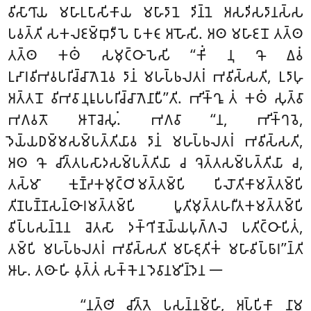
𑀯𑀺𑀲𑀸𑀔𑀸𑀬 𑀫𑀳𑀸𑀉𑀧𑀸𑀲𑀺𑀓𑀸𑀬 𑀫𑀳𑀸𑀤𑀸𑀦𑁂 𑀤𑀺𑀦𑁆𑀦𑁂 𑀅𑀲𑀤𑀺𑀲𑀤𑀸𑀦𑀲𑁆𑀲
𑀧𑀯𑀢𑁆𑀢𑀺 𑀲𑀓𑀮𑀚𑀫𑁆𑀩𑀼𑀤𑀻𑀧𑁂 𑀧𑀸𑀓𑀝𑀸 𑀅𑀳𑁄𑀲𑀺. 𑀅𑀣 𑀫𑀳𑀸𑀚𑀦𑁄 𑀢𑀢𑁆𑀣
𑀢𑀢𑁆𑀣 𑀓𑀣𑀁 𑀲𑀫𑀼𑀝𑁆𑀞𑀸𑀧𑁂𑀲𑀺 ‘‘𑀓𑀺𑀁 𑀦𑀼 𑀔𑁄 𑀏𑀯𑀁
𑀉𑀴𑀸𑀭𑀯𑀺𑀪𑀯𑀧𑀭𑀺𑀘𑁆𑀘𑀸𑀕𑁂𑀦𑁂𑀯 𑀤𑀸𑀦𑀁 𑀫𑀳𑀧𑁆𑀨𑀮𑀢𑀭𑀁 𑀪𑀯𑀺𑀲𑁆𑀲𑀢𑀺, 𑀉𑀤𑀸𑀳𑀼
𑀅𑀢𑁆𑀢𑀦𑁄 𑀯𑀺𑀪𑀯𑀸𑀦𑀼𑀭𑀽𑀧𑀧𑀭𑀺𑀘𑁆𑀘𑀸𑀕𑁂𑀦𑀸𑀧𑀻’’𑀢𑀺. 𑀪𑀺𑀓𑁆𑀔𑀽 𑀢𑀁 𑀓𑀣𑀁 𑀲𑀼𑀢𑁆𑀯𑀸
𑀪𑀕𑀯𑀢𑁄 𑀆𑀭𑁄𑀘𑁂𑀲𑀼𑀁. 𑀪𑀕𑀯𑀸 ‘‘𑀦, 𑀪𑀺𑀓𑁆𑀔𑀯𑁂,
𑀤𑁂𑀬𑁆𑀬𑀥𑀫𑁆𑀫𑀲𑀫𑁆𑀧𑀢𑁆𑀢𑀺𑀬𑀸𑀯 𑀤𑀸𑀦𑀁 𑀫𑀳𑀧𑁆𑀨𑀮𑀢𑀭𑀁 𑀪𑀯𑀺𑀲𑁆𑀲𑀢𑀺,
𑀅𑀣 𑀔𑁄 𑀘𑀺𑀢𑁆𑀢𑀧𑀲𑀸𑀤𑀲𑀫𑁆𑀧𑀢𑁆𑀢𑀺𑀬𑀸 𑀘 𑀔𑁂𑀢𑁆𑀢𑀲𑀫𑁆𑀧𑀢𑁆𑀢𑀺𑀬𑀸 𑀘,
𑀢𑀲𑁆𑀫𑀸 𑀓𑀼𑀡𑁆𑀟𑀓𑀫𑀼𑀝𑁆𑀞𑀺𑀫𑀢𑁆𑀢𑀫𑁆𑀧𑀺 𑀧𑀺𑀮𑁄𑀢𑀺𑀓𑀸𑀫𑀢𑁆𑀢𑀫𑁆𑀧𑀺
𑀢𑀺𑀡𑀧𑀡𑁆𑀡𑀲𑀦𑁆𑀣𑀸𑀭𑀫𑀢𑁆𑀢𑀫𑁆𑀧𑀺 𑀧𑀽𑀢𑀺𑀫𑀼𑀢𑁆𑀢𑀳𑀭𑀻𑀢𑀓𑀫𑀢𑁆𑀢𑀫𑁆𑀧𑀺
𑀯𑀺𑀧𑁆𑀧𑀲𑀦𑁆𑀦𑁂𑀦 𑀘𑁂𑀢𑀲𑀸 𑀤𑀓𑁆𑀔𑀺𑀡𑁂𑀬𑁆𑀬𑀧𑀼𑀕𑁆𑀕𑀮𑁂 𑀧𑀢𑀺𑀝𑁆𑀞𑀸𑀧𑀺𑀢𑀁,
𑀢𑀫𑁆𑀧𑀺 𑀫𑀳𑀧𑁆𑀨𑀮𑀢𑀭𑀁 𑀪𑀯𑀺𑀲𑁆𑀲𑀢𑀺 𑀫𑀳𑀸𑀚𑀼𑀢𑀺𑀓𑀁 𑀫𑀳𑀸𑀯𑀺𑀧𑁆𑀨𑀸𑀭’’𑀦𑁆𑀢𑀺
𑀆𑀳. 𑀢𑀣𑀸 𑀳𑀺 𑀯𑀼𑀢𑁆𑀢𑀁 𑀲𑀓𑁆𑀓𑁂𑀦 𑀤𑁂𑀯𑀸𑀦𑀫𑀺𑀦𑁆𑀤𑁂𑀦 𑁋
‘‘𑀦𑀢𑁆𑀣𑀺 𑀘𑀺𑀢𑁆𑀢𑁂 𑀧𑀲𑀦𑁆𑀦𑀫𑁆𑀳𑀺, 𑀅𑀧𑁆𑀧𑀺𑀓𑀸 𑀦𑀸𑀫