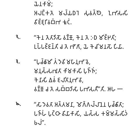
𑀬𑁂𑀦𑀓𑀸𑀫𑀁;
𑀅𑀮𑀗𑁆𑀓𑀢𑁂
𑀫𑀮𑁆𑀬𑀥𑀭𑁂 𑀲𑀼𑀯𑀢𑁆𑀣𑁂, 𑀑𑀪𑀸𑀲𑀲𑀺
𑀯𑀺𑀚𑁆𑀚𑀼𑀭𑀺𑀯𑀩𑁆𑀪 𑀓𑀽𑀝𑀁.
.
‘‘𑀓𑁂𑀦 𑀢𑁂𑀢𑀸𑀤𑀺𑀲𑁄 𑀯𑀡𑁆𑀡𑁄, 𑀓𑁂𑀦 𑀢𑁂 𑀇𑀥 𑀫𑀺𑀚𑁆𑀛𑀢𑀺;
𑁨
𑀉𑀧𑁆𑀧𑀚𑁆𑀚𑀦𑁆𑀢𑀺 𑀘 𑀢𑁂 𑀪𑁄𑀕𑀸, 𑀬𑁂 𑀓𑁂𑀘𑀺 𑀫𑀦𑀲𑁄 𑀧𑀺𑀬𑀸.
.
‘‘𑀧𑀼𑀘𑁆𑀙𑀸𑀫𑀺 𑀢𑀁 𑀤𑁂𑀯𑀺 𑀫𑀳𑀸𑀦𑀼𑀪𑀸𑀯𑁂,
𑁩
𑀫𑀦𑀼𑀲𑁆𑀲𑀪𑀽𑀢𑀸 𑀓𑀺𑀫𑀓𑀸𑀲𑀺 𑀧𑀼𑀜𑁆𑀜𑀁;
𑀓𑁂𑀦𑀸𑀲𑀺 𑀏𑀯𑀁 𑀚𑀮𑀺𑀢𑀸𑀦𑀼𑀪𑀸𑀯𑀸,
𑀯𑀡𑁆𑀡𑁄 𑀘 𑀢𑁂 𑀲𑀩𑁆𑀩𑀤𑀺𑀲𑀸 𑀧𑀪𑀸𑀲𑀢𑀻’’𑀢𑀺. 𑀆𑀳 𑁋
.
‘‘𑀲𑀸 𑀤𑁂𑀯𑀢𑀸 𑀅𑀢𑁆𑀢𑀫𑀦𑀸, 𑀫𑁄𑀕𑁆𑀕𑀮𑁆𑀮𑀸𑀦𑁂𑀦 𑀧𑀼𑀘𑁆𑀙𑀺𑀢𑀸;
𑁪
𑀧𑀜𑁆𑀳𑀁 𑀧𑀼𑀝𑁆𑀞𑀸 𑀯𑀺𑀬𑀸𑀓𑀸𑀲𑀺, 𑀬𑀲𑁆𑀲 𑀓𑀫𑁆𑀫𑀲𑁆𑀲𑀺𑀤𑀁
𑀨𑀮𑀁’’.