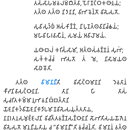
𑀢𑀲𑁆𑀲𑀸𑀳𑀫𑀯𑀮𑀫𑁆𑀩𑀺𑀢𑁆𑀯𑀸, 𑀧𑁄𑀭𑀸𑀡𑀝𑁆𑀞𑀓𑀣𑀸𑀦𑀬𑀁;
𑀢𑀢𑁆𑀣 𑀢𑀢𑁆𑀣 𑀦𑀺𑀤𑀸𑀦𑀸𑀦𑀺, 𑀯𑀺𑀪𑀸𑀯𑁂𑀦𑁆𑀢𑁄 𑀯𑀺𑀲𑁂𑀲𑀢𑁄.
𑀲𑀼𑀯𑀺𑀲𑀼𑀤𑁆𑀥𑀁
𑀅𑀲𑀁𑀓𑀺𑀡𑁆𑀡𑀁, 𑀦𑀺𑀧𑀼𑀡𑀢𑁆𑀣𑀯𑀺𑀦𑀺𑀘𑁆𑀙𑀬𑀁;
𑀫𑀳𑀸𑀯𑀺𑀳𑀸𑀭𑀯𑀸𑀲𑀻𑀦𑀁, 𑀲𑀫𑀬𑀁 𑀅𑀯𑀺𑀮𑁄𑀫𑀬𑀁.
𑀬𑀣𑀸𑀩𑀮𑀁 𑀓𑀭𑀺𑀲𑁆𑀲𑀸𑀫𑀺, 𑀅𑀢𑁆𑀣𑀲𑀁𑀯𑀡𑁆𑀡𑀦𑀁 𑀲𑀼𑀪𑀁;
𑀲𑀓𑁆𑀓𑀘𑁆𑀘𑀁 𑀪𑀸𑀲𑀢𑁄 𑀢𑀁 𑀫𑁂, 𑀦𑀺𑀲𑀸𑀫𑀬𑀣
𑀲𑀸𑀥𑀯𑁄𑀢𑀺.
𑀢𑀢𑁆𑀣
𑀯𑀺𑀫𑀸𑀦𑀸𑀦𑀻
𑀢𑀺 𑀯𑀺𑀲𑀺𑀝𑁆𑀞𑀫𑀸𑀦𑀸𑀦𑀺 𑀤𑁂𑀯𑀢𑀸𑀦𑀁
𑀓𑀻𑀴𑀸𑀦𑀺𑀯𑀸𑀲𑀝𑁆𑀞𑀸𑀦𑀸𑀦𑀺. 𑀢𑀸𑀦𑀺 𑀳𑀺 𑀢𑀸𑀲𑀁
𑀲𑀼𑀘𑀭𑀺𑀢𑀓𑀫𑁆𑀫𑀸𑀦𑀼𑀪𑀸𑀯𑀦𑀺𑀩𑁆𑀩𑀢𑁆𑀢𑀸𑀦𑀺
𑀬𑁄𑀚𑀦𑀺𑀓𑀤𑁆𑀯𑀺𑀬𑁄𑀚𑀦𑀺𑀓𑀸𑀤𑀺𑀧𑀫𑀸𑀡𑀯𑀺𑀲𑁂𑀲𑀬𑀼𑀢𑁆𑀢𑀢𑀸𑀬
,
𑀦𑀸𑀦𑀸𑀭𑀢𑀦𑀲𑀫𑀼𑀚𑁆𑀚𑀮𑀸𑀦𑀺 𑀯𑀺𑀘𑀺𑀢𑁆𑀢𑀯𑀡𑁆𑀡𑀲𑀡𑁆𑀞𑀸𑀦𑀸𑀦𑀺 𑀲𑁄𑀪𑀸𑀢𑀺𑀲𑀬𑀬𑁄𑀕𑁂𑀦
𑀯𑀺𑀲𑁂𑀲𑀢𑁄 𑀫𑀸𑀦𑀦𑀻𑀬𑀢𑀸𑀬 𑀘 ‘‘𑀯𑀺𑀫𑀸𑀦𑀸𑀦𑀻’’𑀢𑀺 𑀯𑀼𑀘𑁆𑀘𑀦𑁆𑀢𑀺. 𑀯𑀺𑀫𑀸𑀦𑀸𑀦𑀁 𑀯𑀢𑁆𑀣𑀼