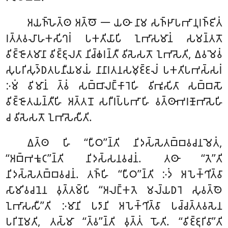
𑀅𑀬𑀜𑁆𑀳𑁂𑀢𑁆𑀣 𑀅𑀢𑁆𑀣𑁄 𑁋 𑀬𑀣𑀸 𑀦𑀸𑀫 𑀲𑀜𑁆𑀛𑀸𑀧𑀪𑀸𑀦𑀼𑀭𑀜𑁆𑀚𑀺𑀢𑀁
𑀭𑀢𑁆𑀢𑀯𑀮𑀸𑀳𑀓𑀲𑀺𑀔𑀭𑀁 𑀧𑀓𑀢𑀺𑀬𑀸𑀧𑀺 𑀑𑀪𑀸𑀲𑀫𑀸𑀦𑀁 𑀲𑀫𑀦𑁆𑀢𑀢𑁄
𑀯𑀺𑀚𑁆𑀚𑁄𑀢𑀫𑀸𑀦𑀸 𑀯𑀺𑀚𑁆𑀚𑀼𑀮𑀢𑀸 𑀦𑀺𑀘𑁆𑀙𑀭𑀦𑁆𑀢𑀻 𑀯𑀺𑀲𑁂𑀲𑀢𑁄 𑀑𑀪𑀸𑀲𑁂𑀢𑀺, 𑀏𑀯𑀫𑁂𑀯𑀁
𑀲𑀼𑀧𑀭𑀺𑀲𑀼𑀤𑁆𑀥𑀢𑀧𑀦𑀻𑀬𑀫𑀬𑀁 𑀦𑀸𑀦𑀸𑀭𑀢𑀦𑀲𑀫𑀼𑀚𑁆𑀚𑀮𑀁 𑀧𑀓𑀢𑀺𑀧𑀪𑀲𑁆𑀲𑀭𑀁
𑀇𑀫𑀁 𑀯𑀺𑀫𑀸𑀦𑀁 𑀢𑁆𑀯𑀁 𑀲𑀩𑁆𑀩𑀸𑀮𑀗𑁆𑀓𑀸𑀭𑁂𑀳𑀺 𑀯𑀺𑀪𑀽𑀲𑀺𑀢𑀸 𑀲𑀩𑁆𑀩𑀲𑁄
𑀯𑀺𑀚𑁆𑀚𑁄𑀢𑀬𑀦𑁆𑀢𑀻𑀳𑀺 𑀅𑀢𑁆𑀢𑀦𑁄 𑀲𑀭𑀻𑀭𑀧𑁆𑀧𑀪𑀸𑀳𑀺 𑀯𑀢𑁆𑀣𑀸𑀪𑀭𑀡𑁄𑀪𑀸𑀲𑁂𑀳𑀺
𑀘 𑀯𑀺𑀲𑁂𑀲𑀢𑁄 𑀑𑀪𑀸𑀲𑁂𑀲𑀻𑀢𑀺.
𑀏𑀢𑁆𑀣 𑀳𑀺 ‘‘𑀧𑀻𑀞’’𑀦𑁆𑀢𑀺 𑀦𑀺𑀤𑀲𑁆𑀲𑁂𑀢𑀩𑁆𑀩𑀯𑀘𑀦𑀫𑁂𑀢𑀁
,
‘‘𑀅𑀩𑁆𑀪𑀓𑀽𑀝’’𑀦𑁆𑀢𑀺 𑀦𑀺𑀤𑀲𑁆𑀲𑀦𑀯𑀘𑀦𑀁. 𑀢𑀣𑀸 ‘‘𑀢𑁂’’𑀢𑀺
𑀦𑀺𑀤𑀲𑁆𑀲𑁂𑀢𑀩𑁆𑀩𑀯𑀘𑀦𑀁. 𑀢𑀜𑁆𑀳𑀺 ‘‘𑀧𑀻𑀞’’𑀦𑁆𑀢𑀺 𑀇𑀤𑀁 𑀅𑀧𑁂𑀓𑁆𑀔𑀺𑀢𑁆𑀯𑀸
𑀲𑀸𑀫𑀺𑀯𑀘𑀦𑁂𑀦 𑀯𑀼𑀢𑁆𑀢𑀫𑁆𑀧𑀺 ‘‘𑀅𑀮𑀗𑁆𑀓𑀢𑁂 𑀫𑀮𑁆𑀬𑀥𑀭𑁂 𑀲𑀼𑀯𑀢𑁆𑀣𑁂
𑀑𑀪𑀸𑀲𑀲𑀻’’𑀢𑀺 𑀇𑀫𑀸𑀦𑀺 𑀧𑀤𑀸𑀦𑀺 𑀅𑀧𑁂𑀓𑁆𑀔𑀺𑀢𑁆𑀯𑀸 𑀧𑀘𑁆𑀘𑀢𑁆𑀢𑀯𑀲𑁂𑀦
𑀧𑀭𑀺𑀡𑀫𑀢𑀺, 𑀢𑀲𑁆𑀫𑀸 ‘‘𑀢𑁆𑀯’’𑀦𑁆𑀢𑀺 𑀯𑀼𑀢𑁆𑀢𑀁 𑀳𑁄𑀢𑀺. ‘‘𑀯𑀺𑀚𑁆𑀚𑀼𑀭𑀺𑀯𑀸’’𑀢𑀺