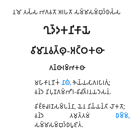
𑀦𑀫𑁄 𑀢𑀲𑁆𑀲 𑀪𑀕𑀯𑀢𑁄 𑀅𑀭𑀳𑀢𑁄 𑀲𑀫𑁆𑀫𑀸𑀲𑀫𑁆𑀩𑀼𑀤𑁆𑀥𑀲𑁆𑀲
𑀔𑀼𑀤𑁆𑀤𑀓𑀦𑀺𑀓𑀸𑀬𑁂
𑀯𑀺𑀫𑀸𑀦𑀯𑀢𑁆𑀣𑀼-𑀅𑀝𑁆𑀞𑀓𑀣𑀸
𑀕𑀦𑁆𑀣𑀸𑀭𑀫𑁆𑀪𑀓𑀣𑀸
𑀫𑀳𑀸𑀓𑀸𑀭𑀼𑀡𑀺𑀓𑀁
𑀦𑀸𑀣𑀁,
𑀜𑁂𑀬𑁆𑀬𑀲𑀸𑀕𑀭𑀧𑀸𑀭𑀕𑀼𑀁;
𑀯𑀦𑁆𑀤𑁂 𑀦𑀺𑀧𑀼𑀡𑀕𑀫𑁆𑀪𑀻𑀭-𑀯𑀺𑀘𑀺𑀢𑁆𑀭𑀦𑀬𑀤𑁂𑀲𑀦𑀁.
𑀯𑀺𑀚𑁆𑀚𑀸𑀘𑀭𑀡𑀲𑀫𑁆𑀧𑀦𑁆𑀦𑀸, 𑀬𑁂𑀦 𑀦𑀺𑀬𑁆𑀬𑀦𑁆𑀢𑀺 𑀮𑁄𑀓𑀢𑁄;
𑀯𑀦𑁆𑀤𑁂 𑀢𑀫𑀼𑀢𑁆𑀢𑀫𑀁
𑀥𑀫𑁆𑀫𑀁,
𑀲𑀫𑁆𑀫𑀸𑀲𑀫𑁆𑀩𑀼𑀤𑁆𑀥𑀧𑀽𑀚𑀺𑀢𑀁.