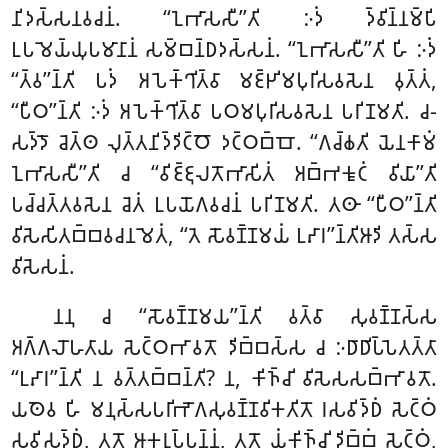
𑀦𑀺𑀤𑀲𑁆𑀲𑀦𑀯𑀘𑀦𑀁. ‘‘𑀑𑀪𑀸𑀲𑀲𑀻’’𑀢𑀺 𑀇𑀤𑀁 𑀤𑁆𑀯𑀺𑀦𑁆𑀦𑀫𑁆𑀧𑀺
𑀉𑀧𑀫𑁂𑀬𑁆𑀬𑀼𑀧𑀫𑀸𑀦𑀸𑀦𑀁 𑀲𑀫𑁆𑀩𑀦𑁆𑀥𑀤𑀲𑁆𑀲𑀦𑀁. ‘‘𑀑𑀪𑀸𑀲𑀲𑀻’’𑀢𑀺 𑀳𑀺 𑀇𑀤𑀁
‘‘𑀢𑁆𑀯’’𑀦𑁆𑀢𑀺 𑀧𑀤𑀁 𑀅𑀧𑁂𑀓𑁆𑀔𑀺𑀢𑁆𑀯𑀸 𑀫𑀚𑁆𑀛𑀺𑀫𑀧𑀼𑀭𑀺𑀲𑀯𑀲𑁂𑀦 𑀯𑀼𑀢𑁆𑀢𑀁,
‘‘𑀧𑀻𑀞’’𑀦𑁆𑀢𑀺 𑀇𑀤𑀁 𑀅𑀧𑁂𑀓𑁆𑀔𑀺𑀢𑁆𑀯𑀸 𑀧𑀞𑀫𑀧𑀼𑀭𑀺𑀲𑀯𑀲𑁂𑀦 𑀧𑀭𑀺𑀡𑀫𑀢𑀺. 𑀘-
𑀲𑀤𑁆𑀤𑁄 𑀘𑁂𑀢𑁆𑀣 𑀮𑀼𑀢𑁆𑀢𑀦𑀺𑀤𑁆𑀤𑀺𑀝𑁆𑀞𑁄 𑀤𑀝𑁆𑀞𑀩𑁆𑀩𑁄. ‘‘𑀕𑀘𑁆𑀙𑀢𑀺 𑀬𑁂𑀦𑀓𑀸𑀫𑀁
𑀑𑀪𑀸𑀲𑀲𑀻’’𑀢𑀺 𑀘 ‘‘𑀯𑀺𑀚𑁆𑀚𑀼𑀮𑀢𑁄𑀪𑀸𑀲𑀺𑀢𑀁 𑀅𑀩𑁆𑀪𑀓𑀽𑀝𑀁 𑀯𑀺𑀬𑀸’’𑀢𑀺
𑀧𑀘𑁆𑀘𑀢𑁆𑀢𑀯𑀲𑁂𑀦 𑀘𑁂𑀢𑀁 𑀉𑀧𑀬𑁄𑀕𑀯𑀘𑀦𑀁 𑀧𑀭𑀺𑀡𑀫𑀢𑀺. 𑀢𑀣𑀸 ‘‘𑀧𑀻𑀞’’𑀦𑁆𑀢𑀺
𑀯𑀺𑀲𑁂𑀲𑀺𑀢𑀩𑁆𑀩𑀯𑀘𑀦𑀫𑁂𑀢𑀁, ‘‘𑀢𑁂 𑀲𑁄𑀯𑀡𑁆𑀡𑀫𑀬𑀁 𑀉𑀴𑀸𑀭’’𑀦𑁆𑀢𑀺𑀆𑀤𑀺 𑀢𑀲𑁆𑀲
𑀯𑀺𑀲𑁂𑀲𑀦𑀁.
𑀦𑀦𑀼 𑀘 ‘‘𑀲𑁄𑀯𑀡𑁆𑀡𑀫𑀬’’𑀦𑁆𑀢𑀺 𑀯𑀢𑁆𑀯𑀸 𑀲𑀼𑀯𑀡𑁆𑀡𑀲𑁆𑀲
𑀅𑀕𑁆𑀕𑀮𑁄𑀳𑀢𑀸𑀬 𑀲𑁂𑀝𑁆𑀞𑀪𑀸𑀯𑀢𑁄 𑀤𑀺𑀩𑁆𑀩𑀲𑁆𑀲 𑀘 𑀇𑀥𑀸𑀥𑀺𑀧𑁆𑀧𑁂𑀢𑀢𑁆𑀢𑀸
‘‘𑀉𑀴𑀸𑀭’’𑀦𑁆𑀢𑀺 𑀦 𑀯𑀢𑁆𑀢𑀩𑁆𑀩𑀦𑁆𑀢𑀺? 𑀦, 𑀓𑀺𑀜𑁆𑀘𑀺 𑀯𑀺𑀲𑁂𑀲𑀲𑀩𑁆𑀪𑀸𑀯𑀢𑁄.
𑀬𑀣𑁂𑀯 𑀳𑀺 𑀫𑀦𑀼𑀲𑁆𑀲𑀧𑀭𑀺𑀪𑁄𑀕𑀲𑀼𑀯𑀡𑁆𑀡𑀯𑀺𑀓𑀢𑀺𑀢𑁄 𑀭𑀲𑀯𑀺𑀤𑁆𑀥𑀁 𑀲𑁂𑀝𑁆𑀞𑀁
𑀲𑀼𑀯𑀺𑀲𑀼𑀤𑁆𑀥𑀁, 𑀢𑀢𑁄 𑀆𑀓𑀭𑀼𑀧𑁆𑀧𑀦𑁆𑀦𑀁, 𑀢𑀢𑁄 𑀬𑀁𑀓𑀺𑀜𑁆𑀘𑀺 𑀤𑀺𑀩𑁆𑀩𑀁
𑀲𑁂𑀝𑁆𑀞𑀁,