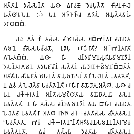
𑀅𑀢𑁆𑀢𑀸𑀦𑀁 𑀤𑀲𑁆𑀲𑁂𑀦𑁆𑀢𑀺 𑀬𑀣𑀸 𑀏𑀭𑀸𑀯𑀡𑁄 𑀤𑁂𑀯𑀧𑀼𑀢𑁆𑀢𑁄 𑀓𑀻𑀴𑀦𑀓𑀸𑀮𑁂
𑀳𑀢𑁆𑀣𑀺𑀭𑀽𑀧𑁂𑀦. 𑀇𑀤𑀁 𑀧𑀦 𑀅𑀜𑁆𑀜𑀜𑁆𑀘 𑀏𑀤𑀺𑀲𑀁 𑀅𑀬𑀼𑀢𑁆𑀢𑀯𑀸𑀳𑀁
𑀤𑀝𑁆𑀞𑀩𑁆𑀩𑀁.
𑀬𑀤𑀺 𑀏𑀯𑀁 𑀓𑀺𑀁 𑀢𑀲𑁆𑀲 𑀯𑀺𑀫𑀸𑀦𑀲𑁆𑀲 𑀅𑀩𑁆𑀪𑀦𑁆𑀢𑀭𑀸 𑀯𑀸𑀬𑁄𑀥𑀸𑀢𑀼
𑀕𑀫𑀦𑁂 𑀯𑀺𑀲𑁂𑀲𑀧𑀘𑁆𑀘𑀬𑁄, 𑀉𑀤𑀸𑀳𑀼 𑀩𑀸𑀳𑀺𑀭𑀸𑀢𑀺? 𑀅𑀩𑁆𑀪𑀦𑁆𑀢𑀭𑀸𑀢𑀺
𑀕𑀳𑁂𑀢𑀩𑁆𑀩𑀁. 𑀬𑀣𑀸 𑀳𑀺 𑀘𑀦𑁆𑀤𑀯𑀺𑀫𑀸𑀦𑀲𑀽𑀭𑀺𑀬𑀯𑀺𑀫𑀸𑀦𑀸𑀤𑀻𑀦𑀁
𑀤𑁂𑀲𑀦𑁆𑀢𑀭𑀕𑀫𑀦𑁂 𑀢𑀤𑀼𑀧𑀚𑀻𑀯𑀻𑀦𑀁 𑀲𑀢𑁆𑀢𑀸𑀦𑀁 𑀲𑀸𑀥𑀸𑀭𑀡𑀓𑀫𑁆𑀫𑀦𑀺𑀩𑁆𑀩𑀢𑁆𑀢𑀁
𑀅𑀢𑀺𑀯𑀺𑀬 𑀲𑀻𑀖𑀚𑀯𑀁 𑀫𑀳𑀦𑁆𑀢𑀁 𑀯𑀸𑀬𑀼𑀫𑀡𑁆𑀟𑀮𑀁 𑀢𑀸𑀦𑀺 𑀧𑁂𑀮𑁂𑀦𑁆𑀢𑀁 𑀧𑀯𑀢𑁆𑀢𑁂𑀢𑀺,
𑀦 𑀏𑀯𑀁 𑀢𑀁 𑀧𑁂𑀮𑁂𑀢𑁆𑀯𑀸 𑀧𑀯𑀢𑁆𑀢𑁂𑀦𑁆𑀢𑀻 𑀩𑀸𑀳𑀺𑀭𑀸 𑀯𑀸𑀬𑁄𑀥𑀸𑀢𑀼 𑀅𑀢𑁆𑀣𑀺. 𑀬𑀣𑀸 𑀘
𑀧𑀦 𑀘𑀓𑁆𑀓𑀭𑀢𑀦𑀁 𑀅𑀦𑁆𑀢𑁄𑀲𑀫𑀼𑀝𑁆𑀞𑀺𑀢𑀸𑀬 𑀯𑀸𑀬𑁄𑀥𑀸𑀢𑀼𑀬𑀸 𑀯𑀲𑁂𑀦
𑀧𑀯𑀢𑁆𑀢𑀢𑀺. 𑀦 𑀳𑀺 𑀢𑀲𑁆𑀲 𑀘𑀦𑁆𑀤𑀯𑀺𑀫𑀸𑀦𑀸𑀤𑀻𑀦𑀁 𑀯𑀺𑀬 𑀩𑀸𑀳𑀺𑀭𑀸 𑀯𑀸𑀬𑁄𑀥𑀸𑀢𑀼
𑀧𑁂𑀮𑁂𑀢𑁆𑀯𑀸 𑀧𑀯𑀢𑁆𑀢𑀺𑀓𑀸 𑀅𑀢𑁆𑀣𑀺 𑀭𑀜𑁆𑀜𑁄 𑀘𑀓𑁆𑀓𑀯𑀢𑁆𑀢𑀺𑀲𑁆𑀲 𑀘𑀺𑀢𑁆𑀢𑀯𑀲𑁂𑀦
‘‘𑀧𑀯𑀢𑁆𑀢𑀢𑀼 𑀪𑀯𑀁 𑀘𑀓𑁆𑀓𑀭𑀢𑀦’’𑀦𑁆𑀢𑀺𑀆𑀤𑀺𑀯𑀘𑀦𑀲𑀫𑀦𑀦𑀦𑁆𑀢𑀭𑀫𑁂𑀯
𑀧𑀯𑀢𑁆𑀢𑀦𑀢𑁄, 𑀏𑀯𑀁 𑀢𑀲𑁆𑀲𑀸 𑀤𑁂𑀯𑀢𑀸𑀬 𑀘𑀺𑀢𑁆𑀢𑀯𑀲𑁂𑀦