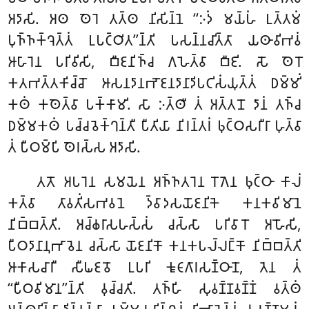
𑀅𑀤𑀸𑀲𑀺. 𑀅𑀣 𑀣𑁂𑀭𑁂 𑀢𑀢𑁆𑀣 𑀦𑀺𑀲𑀺𑀦𑁆𑀦𑁂 ‘‘𑀇𑀤𑀁 𑀫𑀬𑁆𑀳𑀁 𑀉𑀢𑁆𑀢𑀫𑀁
𑀧𑀼𑀜𑁆𑀜𑀓𑁆𑀔𑁂𑀢𑁆𑀢𑀁 𑀉𑀧𑀝𑁆𑀞𑀺𑀢’’𑀦𑁆𑀢𑀺 𑀧𑀲𑀦𑁆𑀦𑀘𑀺𑀢𑁆𑀢𑀸 𑀬𑀣𑀸𑀯𑀺𑀪𑀯𑀁
𑀆𑀳𑀸𑀭𑁂𑀦 𑀧𑀭𑀺𑀯𑀺𑀲𑀺, 𑀩𑀻𑀚𑀦𑀺𑀜𑁆𑀘 𑀕𑀳𑁂𑀢𑁆𑀯𑀸 𑀩𑀻𑀚𑀺. 𑀲𑁄 𑀣𑁂𑀭𑁄
𑀓𑀢𑀪𑀢𑁆𑀢𑀓𑀺𑀘𑁆𑀘𑁄 𑀆𑀲𑀦𑀤𑀸𑀦𑀪𑁄𑀚𑀦𑀤𑀸𑀦𑀸𑀤𑀺𑀧𑀝𑀺𑀲𑀁𑀬𑀼𑀢𑁆𑀢𑀁 𑀥𑀫𑁆𑀫𑀺𑀁
𑀓𑀣𑀁 𑀓𑀣𑁂𑀢𑁆𑀯𑀸 𑀧𑀓𑁆𑀓𑀸𑀫𑀺. 𑀲𑀸 𑀇𑀢𑁆𑀣𑀻 𑀢𑀁 𑀅𑀢𑁆𑀢𑀦𑁄 𑀤𑀸𑀦𑀁 𑀢𑀜𑁆𑀘
𑀥𑀫𑁆𑀫𑀓𑀣𑀁 𑀧𑀘𑁆𑀘𑀯𑁂𑀓𑁆𑀔𑀦𑁆𑀢𑀻 𑀧𑀻𑀢𑀺𑀬𑀸 𑀦𑀺𑀭𑀦𑁆𑀢𑀭𑀁 𑀨𑀼𑀝𑁆𑀞𑀲𑀭𑀻𑀭𑀸 𑀳𑀼𑀢𑁆𑀯𑀸
𑀢𑀁 𑀧𑀻𑀞𑀫𑁆𑀧𑀺 𑀣𑁂𑀭𑀲𑁆𑀲 𑀅𑀤𑀸𑀲𑀺.
𑀢𑀢𑁄 𑀅𑀧𑀭𑁂𑀦 𑀲𑀫𑀬𑁂𑀦 𑀅𑀜𑁆𑀜𑀢𑀭𑁂𑀦 𑀭𑁄𑀕𑁂𑀦 𑀨𑀼𑀝𑁆𑀞𑀸 𑀓𑀸𑀮𑀁
𑀓𑀢𑁆𑀯𑀸 𑀢𑀸𑀯𑀢𑀺𑀁𑀲𑀪𑀯𑀦𑁂 𑀤𑁆𑀯𑀸𑀤𑀲𑀬𑁄𑀚𑀦𑀺𑀓𑁂 𑀓𑀦𑀓𑀯𑀺𑀫𑀸𑀦𑁂
𑀦𑀺𑀩𑁆𑀩𑀢𑁆𑀢𑀺. 𑀅𑀘𑁆𑀙𑀭𑀸𑀲𑀳𑀲𑁆𑀲𑀁 𑀘𑀲𑁆𑀲𑀸 𑀧𑀭𑀺𑀯𑀸𑀭𑁄 𑀅𑀳𑁄𑀲𑀺,
𑀧𑀻𑀞𑀤𑀸𑀦𑀸𑀦𑀼𑀪𑀸𑀯𑁂𑀦 𑀘𑀲𑁆𑀲𑀸 𑀬𑁄𑀚𑀦𑀺𑀓𑁄 𑀓𑀦𑀓𑀧𑀮𑁆𑀮𑀗𑁆𑀓𑁄 𑀦𑀺𑀩𑁆𑀩𑀢𑁆𑀢𑀺
𑀆𑀓𑀸𑀲𑀘𑀸𑀭𑀻 𑀲𑀻𑀖𑀚𑀯𑁄 𑀉𑀧𑀭𑀺 𑀓𑀽𑀝𑀸𑀕𑀸𑀭𑀲𑀡𑁆𑀞𑀸𑀦𑁄, 𑀢𑁂𑀦 𑀢𑀁
‘‘𑀧𑀻𑀞𑀯𑀺𑀫𑀸𑀦’’𑀦𑁆𑀢𑀺 𑀯𑀼𑀘𑁆𑀘𑀢𑀺. 𑀢𑀜𑁆𑀳𑀺 𑀲𑀼𑀯𑀡𑁆𑀡𑀯𑀡𑁆𑀡𑀁 𑀯𑀢𑁆𑀣𑀁