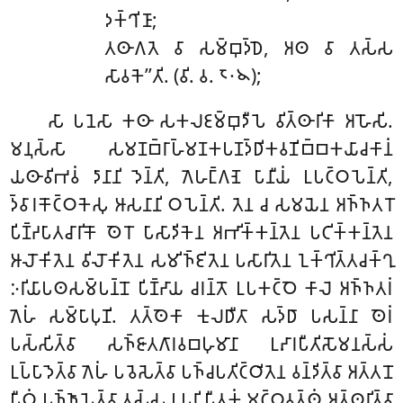
𑀤𑀓𑁆𑀔𑀺𑀡𑀸;
𑀢𑀣𑀸𑀕𑀢𑁂 𑀯𑀸 𑀲𑀫𑁆𑀩𑀼𑀤𑁆𑀥𑁂, 𑀅𑀣 𑀯𑀸 𑀢𑀲𑁆𑀲
𑀲𑀸𑀯𑀓𑁂’’𑀢𑀺. (𑀯𑀺. 𑀯. 𑁮𑁦𑁪);
𑀲𑀸 𑀧𑀦𑁂𑀲𑀸 𑀓𑀣𑀸 𑀲𑀓𑀮𑀚𑀫𑁆𑀩𑀼𑀤𑀻𑀧𑁂 𑀯𑀺𑀢𑁆𑀣𑀸𑀭𑀺𑀓𑀸 𑀅𑀳𑁄𑀲𑀺.
𑀫𑀦𑀼𑀲𑁆𑀲𑀸 𑀲𑀫𑀡𑀩𑁆𑀭𑀸𑀳𑁆𑀫𑀡𑀓𑀧𑀡𑀤𑁆𑀥𑀺𑀓𑀯𑀡𑀺𑀩𑁆𑀩𑀓𑀬𑀸𑀘𑀓𑀸𑀦𑀁
𑀬𑀣𑀸𑀯𑀺𑀪𑀯𑀁
𑀤𑀸𑀦𑀸𑀦𑀺 𑀤𑁂𑀦𑁆𑀢𑀺, 𑀕𑁂𑀳𑀗𑁆𑀕𑀡𑁂 𑀧𑀸𑀦𑀻𑀬𑀁 𑀉𑀧𑀝𑁆𑀞𑀧𑁂𑀦𑁆𑀢𑀺,
𑀤𑁆𑀯𑀸𑀭𑀓𑁄𑀝𑁆𑀞𑀓𑁂𑀲𑀼 𑀆𑀲𑀦𑀸𑀦𑀺 𑀞𑀧𑁂𑀦𑁆𑀢𑀺. 𑀢𑁂𑀦 𑀘 𑀲𑀫𑀬𑁂𑀦 𑀅𑀜𑁆𑀜𑀢𑀭𑁄
𑀧𑀺𑀡𑁆𑀟𑀧𑀸𑀢𑀘𑀸𑀭𑀺𑀓𑁄 𑀣𑁂𑀭𑁄 𑀧𑀸𑀲𑀸𑀤𑀺𑀓𑁂𑀦 𑀅𑀪𑀺𑀓𑁆𑀓𑀦𑁆𑀢𑁂𑀦 𑀧𑀝𑀺𑀓𑁆𑀓𑀦𑁆𑀢𑁂𑀦
𑀆𑀮𑁄𑀓𑀺𑀢𑁂𑀦 𑀯𑀺𑀮𑁄𑀓𑀺𑀢𑁂𑀦 𑀲𑀫𑀺𑀜𑁆𑀚𑀺𑀢𑁂𑀦 𑀧𑀲𑀸𑀭𑀺𑀢𑁂𑀦
𑀑𑀓𑁆𑀔𑀺𑀢𑁆𑀢𑀘𑀓𑁆𑀔𑀼
𑀇𑀭𑀺𑀬𑀸𑀧𑀣𑀲𑀫𑁆𑀧𑀦𑁆𑀦𑁄 𑀧𑀺𑀡𑁆𑀟𑀸𑀬 𑀘𑀭𑀦𑁆𑀢𑁄 𑀉𑀧𑀓𑀝𑁆𑀞𑁂 𑀓𑀸𑀮𑁂 𑀅𑀜𑁆𑀜𑀢𑀭𑀁
𑀕𑁂𑀳𑀁 𑀲𑀫𑁆𑀧𑀸𑀧𑀼𑀡𑀺. 𑀢𑀢𑁆𑀣𑁂𑀓𑀸 𑀓𑀼𑀮𑀥𑀻𑀢𑀸 𑀲𑀤𑁆𑀥𑀸 𑀧𑀲𑀦𑁆𑀦𑀸 𑀣𑁂𑀭𑀁
𑀧𑀲𑁆𑀲𑀺𑀢𑁆𑀯𑀸 𑀲𑀜𑁆𑀚𑀸𑀢𑀕𑀸𑀭𑀯𑀩𑀳𑀼𑀫𑀸𑀦𑀸 𑀉𑀴𑀸𑀭𑀧𑀻𑀢𑀺𑀲𑁄𑀫𑀦𑀲𑁆𑀲𑀁
𑀉𑀧𑁆𑀧𑀸𑀤𑁂𑀢𑁆𑀯𑀸 𑀕𑁂𑀳𑀁 𑀧𑀯𑁂𑀲𑁂𑀢𑁆𑀯𑀸 𑀧𑀜𑁆𑀘𑀧𑀢𑀺𑀝𑁆𑀞𑀺𑀢𑁂𑀦 𑀯𑀦𑁆𑀤𑀺𑀢𑁆𑀯𑀸 𑀅𑀢𑁆𑀢𑀦𑁄
𑀧𑀻𑀞𑀁 𑀧𑀜𑁆𑀜𑀸𑀧𑁂𑀢𑁆𑀯𑀸 𑀢𑀲𑁆𑀲 𑀉𑀧𑀭𑀺 𑀧𑀻𑀢𑀓𑀁 𑀫𑀝𑁆𑀞𑀯𑀢𑁆𑀣𑀁 𑀅𑀢𑁆𑀣𑀭𑀺𑀢𑁆𑀯𑀸