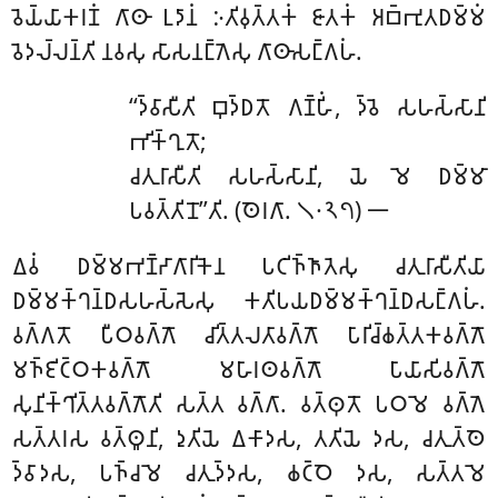
𑀯𑁂𑀬𑁆𑀬𑀸𑀓𑀭𑀡𑀁 𑀕𑀸𑀣𑀸 𑀉𑀤𑀸𑀦𑀁 𑀇𑀢𑀺𑀯𑀼𑀢𑁆𑀢𑀓𑀁 𑀚𑀸𑀢𑀓𑀁 𑀅𑀩𑁆𑀪𑀼𑀢𑀥𑀫𑁆𑀫𑀁
𑀯𑁂𑀤𑀮𑁆𑀮𑀦𑁆𑀢𑀺 𑀦𑀯𑀲𑀼 𑀲𑀸𑀲𑀦𑀗𑁆𑀕𑁂𑀲𑀼 𑀕𑀸𑀣𑀸𑀲𑀗𑁆𑀕𑀳𑀁.
‘‘𑀤𑁆𑀯𑀸𑀲𑀻𑀢𑀺 𑀩𑀼𑀤𑁆𑀥𑀢𑁄 𑀕𑀡𑁆𑀳𑀺𑀁, 𑀤𑁆𑀯𑁂 𑀲𑀳𑀲𑁆𑀲𑀸𑀦𑀺
𑀪𑀺𑀓𑁆𑀔𑀼𑀢𑁄;
𑀘𑀢𑀼𑀭𑀸𑀲𑀻𑀢𑀺 𑀲𑀳𑀲𑁆𑀲𑀸𑀦𑀺, 𑀬𑁂 𑀫𑁂 𑀥𑀫𑁆𑀫𑀸
𑀧𑀯𑀢𑁆𑀢𑀺𑀦𑁄’’𑀢𑀺. (𑀣𑁂𑀭𑀕𑀸. 𑁧𑁦𑁨𑁭) 𑁋
𑀏𑀯𑀁 𑀥𑀫𑁆𑀫𑀪𑀡𑁆𑀟𑀸𑀕𑀸𑀭𑀺𑀓𑁂𑀦 𑀧𑀝𑀺𑀜𑁆𑀜𑀸𑀢𑁂𑀲𑀼 𑀘𑀢𑀼𑀭𑀸𑀲𑀻𑀢𑀺𑀬𑀸
𑀥𑀫𑁆𑀫𑀓𑁆𑀔𑀦𑁆𑀥𑀲𑀳𑀲𑁆𑀲𑁂𑀲𑀼 𑀓𑀢𑀺𑀧𑀬𑀥𑀫𑁆𑀫𑀓𑁆𑀔𑀦𑁆𑀥𑀲𑀗𑁆𑀕𑀳𑀁.
𑀯𑀕𑁆𑀕𑀢𑁄 𑀧𑀻𑀞𑀯𑀕𑁆𑀕𑁄 𑀘𑀺𑀢𑁆𑀢𑀮𑀢𑀸𑀯𑀕𑁆𑀕𑁄 𑀧𑀸𑀭𑀺𑀘𑁆𑀙𑀢𑁆𑀢𑀓𑀯𑀕𑁆𑀕𑁄
𑀫𑀜𑁆𑀚𑀺𑀝𑁆𑀞𑀓𑀯𑀕𑁆𑀕𑁄 𑀫𑀳𑀸𑀭𑀣𑀯𑀕𑁆𑀕𑁄 𑀧𑀸𑀬𑀸𑀲𑀺𑀯𑀕𑁆𑀕𑁄
𑀲𑀼𑀦𑀺𑀓𑁆𑀔𑀺𑀢𑁆𑀢𑀯𑀕𑁆𑀕𑁄𑀢𑀺 𑀲𑀢𑁆𑀢 𑀯𑀕𑁆𑀕𑀸. 𑀯𑀢𑁆𑀣𑀼𑀢𑁄 𑀧𑀞𑀫𑁂 𑀯𑀕𑁆𑀕𑁂
𑀲𑀢𑁆𑀢𑀭𑀲 𑀯𑀢𑁆𑀣𑀽𑀦𑀺, 𑀤𑀼𑀢𑀺𑀬𑁂 𑀏𑀓𑀸𑀤𑀲, 𑀢𑀢𑀺𑀬𑁂 𑀤𑀲, 𑀘𑀢𑀼𑀢𑁆𑀣𑁂
𑀤𑁆𑀯𑀸𑀤𑀲
, 𑀧𑀜𑁆𑀘𑀫𑁂 𑀘𑀢𑀼𑀤𑁆𑀤𑀲, 𑀙𑀝𑁆𑀞𑁂 𑀤𑀲, 𑀲𑀢𑁆𑀢𑀫𑁂