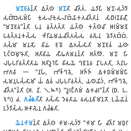
𑀫𑀦𑁄𑀚𑀯
𑀦𑁆𑀢𑀺
𑀏𑀢𑁆𑀣
𑀫𑀦𑁄
𑀢𑀺 𑀘𑀺𑀢𑁆𑀢𑀁. 𑀬𑀤𑀺𑀧𑀺 𑀫𑀦𑁄-𑀲𑀤𑁆𑀤𑁄
𑀲𑀩𑁆𑀩𑁂𑀲𑀫𑁆𑀧𑀺 𑀓𑀼𑀲𑀮𑀸𑀓𑀼𑀲𑀮𑀸𑀩𑁆𑀬𑀸𑀓𑀢𑀘𑀺𑀢𑁆𑀢𑀸𑀦𑀁 𑀲𑀸𑀥𑀸𑀭𑀡𑀯𑀸𑀘𑀻,
‘‘𑀫𑀦𑁄𑀚𑀯’’𑀦𑁆𑀢𑀺 𑀧𑀦 𑀯𑀼𑀢𑁆𑀢𑀢𑁆𑀢𑀸 𑀬𑀢𑁆𑀣 𑀓𑀢𑁆𑀣𑀘𑀺 𑀆𑀭𑀫𑁆𑀫𑀡𑁂
𑀧𑀯𑀢𑁆𑀢𑀦𑀓𑀲𑁆𑀲 𑀓𑀺𑀭𑀺𑀬𑀫𑀬𑀘𑀺𑀢𑁆𑀢𑀲𑁆𑀲 𑀯𑀲𑁂𑀦 𑀯𑁂𑀤𑀺𑀢𑀩𑁆𑀩𑀁.
𑀢𑀲𑁆𑀫𑀸 𑀫𑀦𑀲𑁄 𑀯𑀺𑀬 𑀚𑀯𑁄 𑀏𑀢𑀲𑁆𑀲𑀸𑀢𑀺 𑀫𑀦𑁄𑀚𑀯𑀁 𑀬𑀣𑀸
𑀑𑀝𑁆𑀞𑀫𑀼𑀔𑁄𑀢𑀺, 𑀅𑀢𑀺𑀯𑀺𑀬 𑀲𑀻𑀖𑀕𑀫𑀦𑀦𑁆𑀢𑀺 𑀅𑀢𑁆𑀣𑁄. 𑀫𑀦𑁄 𑀳𑀺
𑀮𑀳𑀼𑀧𑀭𑀺𑀯𑀢𑁆𑀢𑀺𑀢𑀸𑀬 𑀅𑀢𑀺𑀤𑀽𑀭𑁂𑀧𑀺 𑀯𑀺𑀲𑀬𑁂 𑀔𑀡𑁂𑀦𑁂𑀯 𑀦𑀺𑀧𑀢𑀢𑀺, 𑀢𑁂𑀦𑀸𑀳
𑀪𑀕𑀯𑀸 𑁋 ‘‘𑀦𑀸𑀳𑀁, 𑀪𑀺𑀓𑁆𑀔𑀯𑁂, 𑀅𑀜𑁆𑀜𑀁 𑀏𑀓𑀥𑀫𑁆𑀫𑀫𑁆𑀧𑀺
𑀲𑀫𑀦𑀼𑀧𑀲𑁆𑀲𑀸𑀫𑀺 𑀬𑀁 𑀏𑀯𑀁 𑀮𑀳𑀼𑀧𑀭𑀺𑀯𑀢𑁆𑀢𑀁, 𑀬𑀣𑀬𑀺𑀤𑀁, 𑀪𑀺𑀓𑁆𑀔𑀯𑁂,
𑀘𑀺𑀢𑁆𑀢’’𑀦𑁆𑀢𑀺 (𑀅. 𑀦𑀺. 𑁧.𑁪𑁮) ‘‘𑀤𑀽𑀭𑀗𑁆𑀕𑀫𑀁 𑀏𑀓𑀘𑀭’’𑀦𑁆𑀢𑀺 (𑀥. 𑀧.
𑁩𑁭) 𑀘.
𑀕𑀘𑁆𑀙𑀢𑀻
𑀢𑀺 𑀢𑀲𑁆𑀲𑀸 𑀤𑁂𑀯𑀢𑀸𑀬 𑀯𑀲𑀦𑀯𑀺𑀫𑀸𑀦𑀢𑁄 𑀉𑀬𑁆𑀬𑀸𑀦𑀁
𑀉𑀤𑁆𑀤𑀺𑀲𑁆𑀲 𑀆𑀓𑀸𑀲𑁂𑀦 𑀕𑀘𑁆𑀙𑀢𑀺.
𑀬𑁂𑀦𑀓𑀸𑀫
𑀦𑁆𑀢𑀺 𑀏𑀢𑁆𑀣 𑀓𑀸𑀫-𑀲𑀤𑁆𑀤𑁄 ‘‘𑀓𑀸𑀫𑀸 𑀳𑀺 𑀘𑀺𑀢𑁆𑀭𑀸 𑀫𑀥𑀼𑀭𑀸