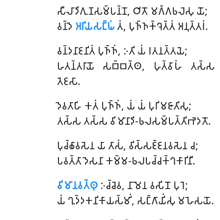
𑀲𑀻𑀮𑀸𑀤𑀺𑀕𑀼𑀡𑀲𑀫𑁆𑀧𑀦𑁆𑀦𑁄, 𑀞𑀺𑀢𑁄 𑀫𑀕𑁆𑀕𑀨𑀮𑁂𑀲𑀼 𑀬𑁄;
𑀯𑀦𑁆𑀤𑁂
𑀅𑀭𑀺𑀬𑀲𑀗𑁆𑀖𑀁
𑀢𑀁, 𑀧𑀼𑀜𑁆𑀜𑀓𑁆𑀔𑁂𑀢𑁆𑀢𑀁 𑀅𑀦𑀼𑀢𑁆𑀢𑀭𑀁.
𑀯𑀦𑁆𑀤𑀦𑀸𑀚𑀦𑀺𑀢𑀁
𑀧𑀼𑀜𑁆𑀜𑀁, 𑀇𑀢𑀺 𑀬𑀁 𑀭𑀢𑀦𑀢𑁆𑀢𑀬𑁂;
𑀳𑀢𑀦𑁆𑀢𑀭𑀸𑀬𑁄 𑀲𑀩𑁆𑀩𑀢𑁆𑀣, 𑀳𑀼𑀢𑁆𑀯𑀸𑀳𑀁 𑀢𑀲𑁆𑀲
𑀢𑁂𑀚𑀲𑀸.
𑀤𑁂𑀯𑀢𑀸𑀳𑀺 𑀓𑀢𑀁 𑀧𑀼𑀜𑁆𑀜𑀁, 𑀬𑀁 𑀬𑀁 𑀧𑀼𑀭𑀺𑀫𑀚𑀸𑀢𑀺𑀲𑀼;
𑀢𑀲𑁆𑀲 𑀢𑀲𑁆𑀲 𑀯𑀺𑀫𑀸𑀦𑀸𑀤𑀺-𑀨𑀮𑀲𑀫𑁆𑀧𑀢𑁆𑀢𑀺𑀪𑁂𑀤𑀢𑁄.
𑀧𑀼𑀘𑁆𑀙𑀸𑀯𑀲𑁂𑀦 𑀬𑀸 𑀢𑀸𑀲𑀁, 𑀯𑀺𑀲𑁆𑀲𑀚𑁆𑀚𑀦𑀯𑀲𑁂𑀦 𑀘;
𑀧𑀯𑀢𑁆𑀢𑀸 𑀤𑁂𑀲𑀦𑀸 𑀓𑀫𑁆𑀫-𑀨𑀮𑀧𑀘𑁆𑀘𑀓𑁆𑀔𑀓𑀸𑀭𑀺𑀦𑀻.
𑀯𑀺𑀫𑀸𑀦𑀯𑀢𑁆𑀣𑀼
𑀇𑀘𑁆𑀘𑁂𑀯, 𑀦𑀸𑀫𑁂𑀦 𑀯𑀲𑀺𑀦𑁄 𑀧𑀼𑀭𑁂;
𑀬𑀁 𑀔𑀼𑀤𑁆𑀤𑀓𑀦𑀺𑀓𑀸𑀬𑀲𑁆𑀫𑀺𑀁, 𑀲𑀗𑁆𑀕𑀸𑀬𑀺𑀁𑀲𑀼 𑀫𑀳𑁂𑀲𑀬𑁄.