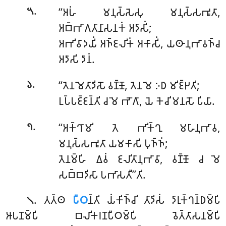
.
‘‘𑀅𑀳𑀁 𑀫𑀦𑀼𑀲𑁆𑀲𑁂𑀲𑀼 𑀫𑀦𑀼𑀲𑁆𑀲𑀪𑀽𑀢𑀸,
𑁫
𑀅𑀩𑁆𑀪𑀸𑀕𑀢𑀸𑀦𑀸𑀲𑀦𑀓𑀁 𑀅𑀤𑀸𑀲𑀺𑀁;
𑀅𑀪𑀺𑀯𑀸𑀤𑀬𑀺𑀁 𑀅𑀜𑁆𑀚𑀮𑀺𑀓𑀁 𑀅𑀓𑀸𑀲𑀺𑀁, 𑀬𑀣𑀸𑀦𑀼𑀪𑀸𑀯𑀜𑁆𑀘
𑀅𑀤𑀸𑀲𑀺 𑀤𑀸𑀦𑀁.
.
‘‘𑀢𑁂𑀦 𑀫𑁂𑀢𑀸𑀤𑀺𑀲𑁄 𑀯𑀡𑁆𑀡𑁄, 𑀢𑁂𑀦 𑀫𑁂 𑀇𑀥 𑀫𑀺𑀚𑁆𑀛𑀢𑀺;
𑁬
𑀉𑀧𑁆𑀧𑀚𑁆𑀚𑀦𑁆𑀢𑀺 𑀘 𑀫𑁂 𑀪𑁄𑀕𑀸, 𑀬𑁂 𑀓𑁂𑀘𑀺 𑀫𑀦𑀲𑁄 𑀧𑀺𑀬𑀸.
.
‘‘𑀅𑀓𑁆𑀔𑀸𑀫𑀺
𑀢𑁂 𑀪𑀺𑀓𑁆𑀔𑀼 𑀫𑀳𑀸𑀦𑀼𑀪𑀸𑀯,
𑁭
𑀫𑀦𑀼𑀲𑁆𑀲𑀪𑀽𑀢𑀸 𑀬𑀫𑀓𑀸𑀲𑀺 𑀧𑀼𑀜𑁆𑀜𑀁;
𑀢𑁂𑀦𑀫𑁆𑀳𑀺 𑀏𑀯𑀁 𑀚𑀮𑀺𑀢𑀸𑀦𑀼𑀪𑀸𑀯𑀸, 𑀯𑀡𑁆𑀡𑁄 𑀘 𑀫𑁂
𑀲𑀩𑁆𑀩𑀤𑀺𑀲𑀸 𑀧𑀪𑀸𑀲𑀢𑀻’’𑀢𑀺.
. 𑀢𑀢𑁆𑀣
𑀧𑀻𑀞
𑀦𑁆𑀢𑀺 𑀬𑀁𑀓𑀺𑀜𑁆𑀘𑀺 𑀢𑀸𑀤𑀺𑀲𑀁 𑀤𑀸𑀭𑀼𑀓𑁆𑀔𑀦𑁆𑀥𑀫𑁆𑀧𑀺
𑁧
𑀆𑀧𑀡𑀫𑁆𑀧𑀺 𑀩𑀮𑀺𑀓𑀭𑀡𑀧𑀻𑀞𑀫𑁆𑀧𑀺 𑀯𑁂𑀢𑁆𑀢𑀸𑀲𑀦𑀫𑁆𑀧𑀺