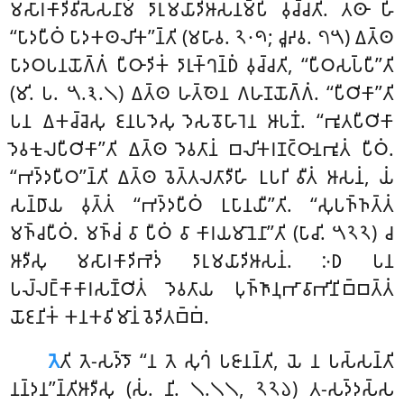
𑀫𑀲𑀸𑀭𑀓𑀸𑀤𑀺𑀯𑀺𑀲𑁂𑀲𑀦𑀸𑀫𑀁 𑀤𑀸𑀭𑀼𑀫𑀬𑀸𑀤𑀺𑀆𑀲𑀦𑀫𑁆𑀧𑀺 𑀯𑀼𑀘𑁆𑀘𑀢𑀺. 𑀢𑀣𑀸 𑀳𑀺
‘‘𑀧𑀸𑀤𑀧𑀻𑀞𑀁 𑀧𑀸𑀤𑀓𑀣𑀮𑀺𑀓’’𑀦𑁆𑀢𑀺 (𑀫𑀳𑀸𑀯. 𑁨𑁦𑁯; 𑀘𑀽𑀴𑀯. 𑁭𑁫) 𑀏𑀢𑁆𑀣
𑀧𑀸𑀤𑀞𑀧𑀦𑀬𑁄𑀕𑁆𑀕𑀁 𑀧𑀻𑀞𑀸𑀤𑀺𑀓𑀁 𑀤𑀸𑀭𑀼𑀓𑁆𑀔𑀦𑁆𑀥𑀁 𑀯𑀼𑀘𑁆𑀘𑀢𑀺, ‘‘𑀧𑀻𑀞𑀲𑀧𑁆𑀧𑀻’’𑀢𑀺
(𑀫𑀺. 𑀧. 𑁫.𑁩.𑁧) 𑀏𑀢𑁆𑀣 𑀳𑀢𑁆𑀣𑁂𑀦 𑀕𑀳𑀡𑀬𑁄𑀕𑁆𑀕𑀁. ‘‘𑀧𑀻𑀞𑀺𑀓𑀸’’𑀢𑀺
𑀧𑀦 𑀏𑀓𑀘𑁆𑀘𑁂𑀲𑀼
𑀚𑀦𑀧𑀤𑁂𑀲𑀼 𑀤𑁂𑀲𑀯𑁄𑀳𑀸𑀭𑁂𑀦 𑀆𑀧𑀡𑀁. ‘‘𑀪𑀽𑀢𑀧𑀻𑀞𑀺𑀓𑀸
𑀤𑁂𑀯𑀓𑀼𑀮𑀧𑀻𑀞𑀺𑀓𑀸’’𑀢𑀺 𑀏𑀢𑁆𑀣 𑀤𑁂𑀯𑀢𑀸𑀦𑀁 𑀩𑀮𑀺𑀓𑀭𑀡𑀝𑁆𑀞𑀸𑀦𑀪𑀽𑀢𑀁 𑀧𑀻𑀞𑀁.
‘‘𑀪𑀤𑁆𑀤𑀧𑀻𑀞’’𑀦𑁆𑀢𑀺 𑀏𑀢𑁆𑀣 𑀯𑁂𑀢𑁆𑀢𑀮𑀢𑀸𑀤𑀻𑀳𑀺 𑀉𑀧𑀭𑀺 𑀯𑀻𑀢𑀁 𑀆𑀲𑀦𑀁, 𑀬𑀁
𑀲𑀦𑁆𑀥𑀸𑀬 𑀯𑀼𑀢𑁆𑀢𑀁 ‘‘𑀪𑀤𑁆𑀤𑀧𑀻𑀞𑀁 𑀉𑀧𑀸𑀦𑀬𑀻’’𑀢𑀺
. ‘‘𑀲𑀼𑀧𑀜𑁆𑀜𑀢𑁆𑀢𑀁
𑀫𑀜𑁆𑀘𑀧𑀻𑀞𑀁. 𑀫𑀜𑁆𑀘𑀁 𑀯𑀸 𑀧𑀻𑀞𑀁 𑀯𑀸 𑀓𑀸𑀭𑀬𑀫𑀸𑀦𑁂𑀦𑀸’’𑀢𑀺 (𑀧𑀸𑀘𑀺. 𑁫𑁨𑁨) 𑀘
𑀆𑀤𑀻𑀲𑀼 𑀫𑀲𑀸𑀭𑀓𑀸𑀤𑀺𑀪𑁂𑀤𑀁 𑀤𑀸𑀭𑀼𑀫𑀬𑀸𑀤𑀺𑀆𑀲𑀦𑀁. 𑀇𑀥 𑀧𑀦
𑀧𑀮𑁆𑀮𑀗𑁆𑀓𑀸𑀓𑀸𑀭𑀲𑀡𑁆𑀞𑀺𑀢𑀁 𑀤𑁂𑀯𑀢𑀸𑀬 𑀧𑀼𑀜𑁆𑀜𑀸𑀦𑀼𑀪𑀸𑀯𑀸𑀪𑀺𑀦𑀺𑀩𑁆𑀩𑀢𑁆𑀢𑀁
𑀬𑁄𑀚𑀦𑀺𑀓𑀁 𑀓𑀦𑀓𑀯𑀺𑀫𑀸𑀦𑀁 𑀯𑁂𑀤𑀺𑀢𑀩𑁆𑀩𑀁.
𑀢𑁂
𑀢𑀺 𑀢𑁂-𑀲𑀤𑁆𑀤𑁄 ‘‘𑀦 𑀢𑁂 𑀲𑀼𑀔𑀁 𑀧𑀚𑀸𑀦𑀦𑁆𑀢𑀺, 𑀬𑁂 𑀦 𑀧𑀲𑁆𑀲𑀦𑁆𑀢𑀺
𑀦𑀦𑁆𑀤𑀦’’𑀦𑁆𑀢𑀺𑀆𑀤𑀻𑀲𑀼 (𑀲𑀁. 𑀦𑀺. 𑁧.𑁧𑁧, 𑁨𑁨𑁬) 𑀢-𑀲𑀤𑁆𑀤𑀲𑁆𑀲