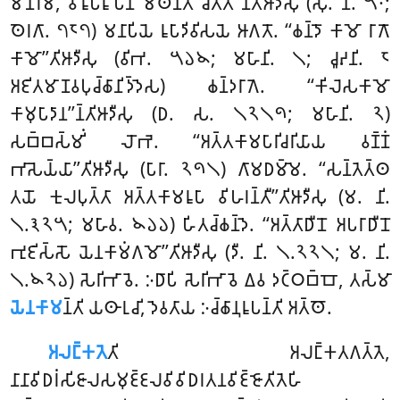
𑀫𑀦𑁄𑀭𑀫𑀸, 𑀯𑀺𑀭𑀽𑀧𑀭𑀽𑀧𑁂𑀦 𑀫𑀣𑁂𑀦𑁆𑀢𑀺 𑀘𑀺𑀢𑁆𑀢’’𑀦𑁆𑀢𑀺𑀆𑀤𑀻𑀲𑀼 (𑀲𑀼. 𑀦𑀺. 𑁫𑁦;
𑀣𑁂𑀭𑀕𑀸. 𑁭𑁮𑁭) 𑀫𑀦𑀸𑀧𑀺𑀬𑁂 𑀭𑀽𑀧𑀸𑀤𑀺𑀯𑀺𑀲𑀬𑁂 𑀆𑀕𑀢𑁄. ‘‘𑀙𑀦𑁆𑀤𑁄 𑀓𑀸𑀫𑁄 𑀭𑀸𑀕𑁄
𑀓𑀸𑀫𑁄’’𑀢𑀺𑀆𑀤𑀻𑀲𑀼 (𑀯𑀺𑀪. 𑁫𑁬𑁪; 𑀫𑀳𑀸𑀦𑀺. 𑁧; 𑀘𑀽𑀴𑀦𑀺. 𑁮
𑀅𑀚𑀺𑀢𑀫𑀸𑀡𑀯𑀧𑀼𑀘𑁆𑀙𑀸𑀦𑀺𑀤𑁆𑀤𑁂𑀲) 𑀙𑀦𑁆𑀤𑀭𑀸𑀕𑁂. ‘‘𑀓𑀺𑀮𑁂𑀲𑀓𑀸𑀫𑁄
𑀓𑀸𑀫𑀼𑀧𑀸𑀤𑀸𑀦’’𑀦𑁆𑀢𑀺𑀆𑀤𑀻𑀲𑀼 (𑀥. 𑀲. 𑁧𑁨𑁧𑁯; 𑀫𑀳𑀸𑀦𑀺. 𑁨)
𑀲𑀩𑁆𑀩𑀲𑁆𑀫𑀺𑀁 𑀮𑁄𑀪𑁂. ‘‘𑀅𑀢𑁆𑀢𑀓𑀸𑀫𑀧𑀸𑀭𑀺𑀘𑀭𑀺𑀬𑀸𑀬 𑀯𑀡𑁆𑀡𑀁
𑀪𑀸𑀲𑁂𑀬𑁆𑀬𑀸’’𑀢𑀺𑀆𑀤𑀻𑀲𑀼 (𑀧𑀸𑀭𑀸. 𑁨𑁯𑁧) 𑀕𑀸𑀫𑀥𑀫𑁆𑀫𑁂. ‘‘𑀲𑀦𑁆𑀢𑁂𑀢𑁆𑀣
𑀢𑀬𑁄 𑀓𑀼𑀮𑀧𑀼𑀢𑁆𑀢𑀸 𑀅𑀢𑁆𑀢𑀓𑀸𑀫𑀭𑀽𑀧𑀸 𑀯𑀺𑀳𑀭𑀦𑁆𑀢𑀻’’𑀢𑀺𑀆𑀤𑀻𑀲𑀼 (𑀫. 𑀦𑀺.
𑁧.𑁩𑁨𑁫; 𑀫𑀳𑀸𑀯. 𑁪𑁬𑁬) 𑀳𑀺𑀢𑀘𑁆𑀙𑀦𑁆𑀤𑁂. ‘‘𑀅𑀢𑁆𑀢𑀸𑀥𑀻𑀦𑁄 𑀅𑀧𑀭𑀸𑀥𑀻𑀦𑁄
𑀪𑀼𑀚𑀺𑀲𑁆𑀲𑁄 𑀬𑁂𑀦𑀓𑀸𑀫𑀁𑀕𑀫𑁄’’𑀢𑀺𑀆𑀤𑀻𑀲𑀼
(𑀤𑀻. 𑀦𑀺. 𑁧.𑁨𑁨𑁧; 𑀫. 𑀦𑀺.
𑁧.𑁪𑁨𑁬) 𑀲𑁂𑀭𑀺𑀪𑀸𑀯𑁂. 𑀇𑀥𑀸𑀧𑀺 𑀲𑁂𑀭𑀺𑀪𑀸𑀯𑁂 𑀏𑀯 𑀤𑀝𑁆𑀞𑀩𑁆𑀩𑁄, 𑀢𑀲𑁆𑀫𑀸
𑀬𑁂𑀦𑀓𑀸𑀫
𑀦𑁆𑀢𑀺 𑀬𑀣𑀸𑀭𑀼𑀘𑀺, 𑀤𑁂𑀯𑀢𑀸𑀬 𑀇𑀘𑁆𑀙𑀸𑀦𑀼𑀭𑀽𑀧𑀦𑁆𑀢𑀺 𑀅𑀢𑁆𑀣𑁄.
𑀅𑀮𑀗𑁆𑀓𑀢𑁂
𑀢𑀺
𑀅𑀮𑀗𑁆𑀓𑀢𑀕𑀢𑁆𑀢𑁂,
𑀦𑀸𑀦𑀸𑀯𑀺𑀥𑀭𑀁𑀲𑀺𑀚𑀸𑀮𑀲𑀫𑀼𑀚𑁆𑀚𑀮𑀯𑀺𑀯𑀺𑀥𑀭𑀢𑀦𑀯𑀺𑀚𑁆𑀚𑁄𑀢𑀺𑀢𑁂𑀳𑀺