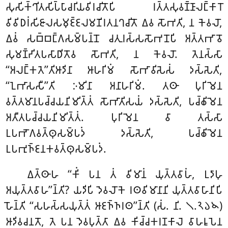
𑀲𑀼𑀲𑀺𑀓𑁆𑀔𑀺𑀢𑀲𑀺𑀧𑁆𑀧𑀸𑀘𑀭𑀺𑀬𑀯𑀺𑀭𑀘𑀺𑀢𑁄𑀧𑀺 𑀭𑀢𑁆𑀢𑀲𑀼𑀯𑀡𑁆𑀡𑀸𑀮𑀗𑁆𑀓𑀸𑀭𑁄
𑀯𑀺𑀯𑀺𑀥𑀭𑀁𑀲𑀺𑀚𑀸𑀮𑀲𑀫𑀼𑀚𑁆𑀚𑀮𑀫𑀡𑀺𑀭𑀢𑀦𑀔𑀘𑀺𑀢𑁄 𑀏𑀯 𑀲𑁄𑀪𑀢𑀺, 𑀦 𑀓𑁂𑀯𑀮𑁄,
𑀏𑀯𑀁 𑀲𑀩𑁆𑀩𑀗𑁆𑀕𑀲𑀫𑁆𑀧𑀦𑁆𑀦𑁄 𑀘𑀢𑀼𑀭𑀲𑁆𑀲𑀲𑁄𑀪𑀦𑁄𑀧𑀺 𑀅𑀢𑁆𑀢𑀪𑀸𑀯𑁄
𑀲𑀼𑀫𑀡𑁆𑀟𑀺𑀢𑀧𑀲𑀸𑀥𑀺𑀢𑁄𑀯 𑀲𑁄𑀪𑀢𑀺, 𑀦 𑀓𑁂𑀯𑀮𑁄. 𑀢𑁂𑀦𑀲𑁆𑀲𑀸
‘‘𑀅𑀮𑀗𑁆𑀓𑀢𑁂’’𑀢𑀺𑀆𑀤𑀺𑀦𑀸
𑀆𑀳𑀭𑀺𑀫𑀁 𑀲𑁄𑀪𑀸𑀯𑀺𑀲𑁂𑀲𑀁 𑀤𑀲𑁆𑀲𑁂𑀢𑀺,
‘‘𑀑𑀪𑀸𑀲𑀲𑀻’’𑀢𑀺 𑀇𑀫𑀺𑀦𑀸
𑀅𑀦𑀸𑀳𑀭𑀺𑀫𑀁. 𑀢𑀣𑀸 𑀧𑀼𑀭𑀺𑀫𑁂𑀦
𑀯𑀢𑁆𑀢𑀫𑀸𑀦𑀧𑀘𑁆𑀘𑀬𑀦𑀺𑀫𑀺𑀢𑁆𑀢𑀁 𑀲𑁄𑀪𑀸𑀢𑀺𑀲𑀬𑀁 𑀤𑀲𑁆𑀲𑁂𑀢𑀺, 𑀧𑀘𑁆𑀙𑀺𑀫𑁂𑀦
𑀅𑀢𑀻𑀢𑀧𑀘𑁆𑀘𑀬𑀦𑀺𑀫𑀺𑀢𑁆𑀢𑀁. 𑀧𑀼𑀭𑀺𑀫𑁂𑀦 𑀯𑀸 𑀢𑀲𑁆𑀲𑀸
𑀉𑀧𑀪𑁄𑀕𑀯𑀢𑁆𑀣𑀼𑀲𑀫𑁆𑀧𑀤𑀁 𑀤𑀲𑁆𑀲𑁂𑀢𑀺, 𑀧𑀘𑁆𑀙𑀺𑀫𑁂𑀦
𑀉𑀧𑀪𑀼𑀜𑁆𑀚𑀦𑀓𑀯𑀢𑁆𑀣𑀼𑀲𑀫𑁆𑀧𑀤𑀁.
𑀏𑀢𑁆𑀣𑀸𑀳 ‘‘𑀓𑀺𑀁 𑀧𑀦 𑀢𑀁 𑀯𑀺𑀫𑀸𑀦𑀁 𑀬𑀼𑀢𑁆𑀢𑀯𑀸𑀳𑀁, 𑀉𑀤𑀸𑀳𑀼
𑀅𑀬𑀼𑀢𑁆𑀢𑀯𑀸𑀳’’𑀦𑁆𑀢𑀺? 𑀬𑀤𑀺𑀧𑀺 𑀤𑁂𑀯𑀮𑁄𑀓𑁂 𑀭𑀣𑀯𑀺𑀫𑀸𑀦𑀸𑀦𑀺 𑀬𑀼𑀢𑁆𑀢𑀯𑀸𑀳𑀸𑀦𑀺𑀧𑀺
𑀳𑁄𑀦𑁆𑀢𑀺 ‘‘𑀲𑀳𑀲𑁆𑀲𑀬𑀼𑀢𑁆𑀢𑀁 𑀆𑀚𑀜𑁆𑀜𑀭𑀣’’𑀦𑁆𑀢𑀺 (𑀲𑀁. 𑀦𑀺. 𑁧.𑁨𑁬𑁪)
𑀆𑀤𑀺𑀯𑀘𑀦𑀢𑁄, 𑀢𑁂 𑀧𑀦 𑀤𑁂𑀯𑀧𑀼𑀢𑁆𑀢𑀸 𑀏𑀯 𑀓𑀺𑀘𑁆𑀘𑀓𑀭𑀡𑀓𑀸𑀮𑁂 𑀯𑀸𑀳𑀭𑀽𑀧𑁂𑀦