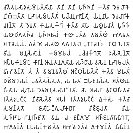
𑀘𑀺𑀢𑁆𑀢𑀧𑀲𑀸𑀤𑀲𑀫𑁆𑀧𑀢𑁆𑀢𑀺𑀬𑀸 𑀢𑀸𑀦𑀺 𑀢𑀸𑀦𑀺 𑀧𑀼𑀜𑁆𑀜𑀸𑀦𑀺 𑀓𑀢𑁆𑀯𑀸 𑀤𑁂𑀯𑀮𑁄𑀓𑁂
𑀦𑀺𑀩𑁆𑀩𑀢𑁆𑀢𑀸 𑀉𑀴𑀸𑀭𑀲𑀫𑁆𑀧𑀢𑁆𑀢𑀺𑀁 𑀧𑀘𑁆𑀘𑀦𑀼𑀪𑁄𑀦𑁆𑀢𑀺, 𑀬𑀁𑀦𑀽𑀦𑀸𑀳𑀁 𑀤𑁂𑀯𑀘𑀸𑀭𑀺𑀓𑀁
𑀘𑀭𑀦𑁆𑀢𑁄 𑀢𑀸 𑀤𑁂𑀯𑀢𑀸 𑀓𑀸𑀬𑀲𑀓𑁆𑀔𑀺𑀁 𑀓𑀢𑁆𑀯𑀸 𑀢𑀸𑀳𑀺 𑀬𑀣𑀽𑀧𑀘𑀺𑀢𑀁 𑀧𑀼𑀜𑁆𑀜𑀁
𑀬𑀣𑀸𑀥𑀺𑀕𑀢𑀜𑁆𑀘 𑀧𑀼𑀜𑁆𑀜𑀨𑀮𑀁 𑀓𑀣𑀸𑀧𑁂𑀢𑁆𑀯𑀸 𑀢𑀫𑀢𑁆𑀣𑀁 𑀪𑀕𑀯𑀢𑁄
𑀆𑀭𑁄𑀘𑁂𑀬𑁆𑀬𑀁. 𑀏𑀯𑀁 𑀫𑁂 𑀲𑀢𑁆𑀣𑀸 𑀕𑀕𑀦𑀢𑀮𑁂 𑀧𑀼𑀡𑁆𑀡𑀘𑀦𑁆𑀤𑀁 𑀉𑀝𑁆𑀞𑀸𑀧𑁂𑀦𑁆𑀢𑁄
𑀯𑀺𑀬 𑀫𑀦𑀼𑀲𑁆𑀲𑀸𑀦𑀁 𑀓𑀫𑁆𑀫𑀨𑀮𑀁 𑀧𑀘𑁆𑀘𑀓𑁆𑀔𑀢𑁄 𑀤𑀲𑁆𑀲𑁂𑀦𑁆𑀢𑁄
𑀅𑀧𑁆𑀧𑀓𑀸𑀦𑀫𑁆𑀧𑀺 𑀓𑀸𑀭𑀸𑀦𑀁 𑀆𑀬𑀢𑀦𑀕𑀢𑀸𑀬 𑀲𑀤𑁆𑀥𑀸𑀬 𑀯𑀲𑁂𑀦 𑀉𑀴𑀸𑀭𑀨𑀮𑀢𑀁
𑀯𑀺𑀪𑀸𑀯𑁂𑀦𑁆𑀢𑁄 𑀢𑀁 𑀢𑀁 𑀯𑀺𑀫𑀸𑀦𑀯𑀢𑁆𑀣𑀼𑀁 𑀅𑀝𑁆𑀞𑀼𑀧𑁆𑀧𑀢𑁆𑀢𑀺𑀁 𑀓𑀢𑁆𑀯𑀸 𑀫𑀳𑀢𑀺𑀁
𑀥𑀫𑁆𑀫𑀤𑁂𑀲𑀦𑀁 𑀧𑀯𑀢𑁆𑀢𑁂𑀲𑁆𑀲𑀢𑀺, 𑀲𑀸 𑀳𑁄𑀢𑀺 𑀩𑀳𑀼𑀚𑀦𑀲𑁆𑀲
𑀅𑀢𑁆𑀣𑀸𑀬
𑀳𑀺𑀢𑀸𑀬 𑀲𑀼𑀔𑀸𑀬 𑀤𑁂𑀯𑀫𑀦𑀼𑀲𑁆𑀲𑀸𑀦’’𑀦𑁆𑀢𑀺
. 𑀲𑁄 𑀆𑀲𑀦𑀸 𑀯𑀼𑀝𑁆𑀞𑀳𑀺𑀢𑁆𑀯𑀸
𑀭𑀢𑁆𑀢𑀤𑀼𑀧𑀝𑁆𑀝𑀁 𑀦𑀺𑀯𑀸𑀲𑁂𑀢𑁆𑀯𑀸 𑀅𑀧𑀭𑀁 𑀭𑀢𑁆𑀢𑀤𑀼𑀧𑀝𑁆𑀝𑀁 𑀏𑀓𑀁𑀲𑀁 𑀓𑀢𑁆𑀯𑀸
𑀲𑀫𑀦𑁆𑀢𑀢𑁄 𑀚𑀸𑀢𑀺𑀳𑀺𑀗𑁆𑀕𑀼𑀮𑀺𑀓𑀥𑀸𑀭𑀸 𑀯𑀺𑀚𑁆𑀚𑀼𑀮𑀢𑀸 𑀯𑀺𑀬
𑀲𑀜𑁆𑀛𑀸𑀧𑀪𑀸𑀦𑀼𑀭𑀜𑁆𑀚𑀺𑀢𑁄 𑀯𑀺𑀬 𑀘 𑀚𑀗𑁆𑀕𑀫𑁄 𑀅𑀜𑁆𑀚𑀦𑀕𑀺𑀭𑀺𑀲𑀺𑀔𑀭𑁄,
𑀪𑀕𑀯𑀦𑁆𑀢𑀁 𑀉𑀧𑀲𑀗𑁆𑀓𑀫𑀺𑀢𑁆𑀯𑀸 𑀅𑀪𑀺𑀯𑀸𑀤𑁂𑀢𑁆𑀯𑀸 𑀏𑀓𑀫𑀦𑁆𑀢𑀁 𑀦𑀺𑀲𑀺𑀦𑁆𑀦𑁄