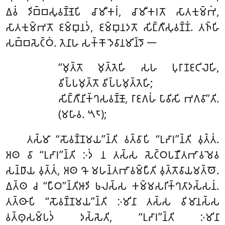
𑀏𑀯𑀁 𑀤𑀺𑀩𑁆𑀩𑀲𑀼𑀯𑀡𑁆𑀡𑁂𑀧𑀺 𑀘𑀸𑀫𑀻𑀓𑀭𑀁, 𑀘𑀸𑀫𑀻𑀓𑀭𑀢𑁄 𑀲𑀸𑀢𑀓𑀼𑀫𑁆𑀪𑀁,
𑀲𑀸𑀢𑀓𑀼𑀫𑁆𑀪𑀢𑁄 𑀚𑀫𑁆𑀩𑀼𑀦𑀤𑀁, 𑀚𑀫𑁆𑀩𑀼𑀦𑀤𑀢𑁄 𑀲𑀺𑀗𑁆𑀕𑀻𑀲𑀼𑀯𑀡𑁆𑀡𑀁. 𑀢𑀜𑁆𑀳𑀺
𑀲𑀩𑁆𑀩𑀲𑁂𑀝𑁆𑀞𑀁. 𑀢𑁂𑀦𑀸𑀳 𑀲𑀓𑁆𑀓𑁄 𑀤𑁂𑀯𑀸𑀦𑀫𑀺𑀦𑁆𑀤𑁄 𑁋
‘‘𑀫𑀼𑀢𑁆𑀢𑁄
𑀫𑀼𑀢𑁆𑀢𑁂𑀳𑀺 𑀲𑀳 𑀧𑀼𑀭𑀸𑀡𑀚𑀝𑀺𑀮𑁂𑀳𑀺,
𑀯𑀺𑀧𑁆𑀧𑀫𑀼𑀢𑁆𑀢𑁄 𑀯𑀺𑀧𑁆𑀧𑀫𑀼𑀢𑁆𑀢𑁂𑀳𑀺;
𑀲𑀺𑀗𑁆𑀕𑀻𑀦𑀺𑀓𑁆𑀔𑀲𑀯𑀡𑁆𑀡𑁄, 𑀭𑀸𑀚𑀕𑀳𑀁 𑀧𑀸𑀯𑀺𑀲𑀺 𑀪𑀕𑀯𑀸’’𑀢𑀺.
(𑀫𑀳𑀸𑀯. 𑁫𑁮);
𑀢𑀲𑁆𑀫𑀸 ‘‘𑀲𑁄𑀯𑀡𑁆𑀡𑀫𑀬’’𑀦𑁆𑀢𑀺 𑀯𑀢𑁆𑀯𑀸𑀧𑀺 ‘‘𑀉𑀴𑀸𑀭’’𑀦𑁆𑀢𑀺 𑀯𑀼𑀢𑁆𑀢𑀁.
𑀅𑀣 𑀯𑀸 ‘‘𑀉𑀴𑀸𑀭’’𑀦𑁆𑀢𑀺 𑀇𑀤𑀁 𑀦 𑀢𑀲𑁆𑀲 𑀲𑁂𑀝𑁆𑀞𑀧𑀡𑀻𑀢𑀪𑀸𑀯𑀫𑁂𑀯
𑀲𑀦𑁆𑀥𑀸𑀬 𑀯𑀼𑀢𑁆𑀢𑀁, 𑀅𑀣 𑀔𑁄 𑀫𑀳𑀦𑁆𑀢𑀪𑀸𑀯𑀫𑁆𑀧𑀻𑀢𑀺 𑀯𑀼𑀢𑁆𑀢𑁄𑀯𑀸𑀬𑀫𑀢𑁆𑀣𑁄
.
𑀏𑀢𑁆𑀣 𑀘 ‘‘𑀧𑀻𑀞’’𑀦𑁆𑀢𑀺𑀆𑀤𑀺 𑀨𑀮𑀲𑁆𑀲 𑀓𑀫𑁆𑀫𑀲𑀭𑀺𑀓𑁆𑀔𑀢𑀸𑀤𑀲𑁆𑀲𑀦𑀁.
𑀢𑀢𑁆𑀣𑀸𑀧𑀺 ‘‘𑀲𑁄𑀯𑀡𑁆𑀡𑀫𑀬’’𑀦𑁆𑀢𑀺 𑀇𑀫𑀺𑀦𑀸 𑀢𑀲𑁆𑀲 𑀯𑀺𑀫𑀸𑀦𑀲𑁆𑀲
𑀯𑀢𑁆𑀣𑀼𑀲𑀫𑁆𑀧𑀤𑀁 𑀤𑀲𑁆𑀲𑁂𑀢𑀺, ‘‘𑀉𑀴𑀸𑀭’’𑀦𑁆𑀢𑀺 𑀇𑀫𑀺𑀦𑀸