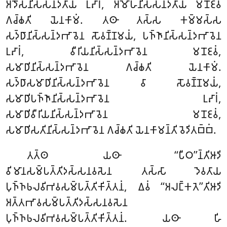
𑀅𑀤𑁄𑀲𑀦𑀺𑀲𑁆𑀲𑀦𑁆𑀤𑀢𑀸𑀬 𑀉𑀴𑀸𑀭𑀁, 𑀅𑀫𑁄𑀳𑀦𑀺𑀲𑁆𑀲𑀦𑁆𑀤𑀢𑀸𑀬 𑀫𑀦𑁄𑀚𑀯𑀁
𑀕𑀘𑁆𑀙𑀢𑀺 𑀬𑁂𑀦𑀓𑀸𑀫𑀁. 𑀢𑀣𑀸 𑀢𑀲𑁆𑀲 𑀓𑀫𑁆𑀫𑀲𑁆𑀲
𑀲𑀤𑁆𑀥𑀸𑀦𑀺𑀲𑁆𑀲𑀦𑁆𑀤𑀪𑀸𑀯𑁂𑀦 𑀲𑁄𑀯𑀡𑁆𑀡𑀫𑀬𑀁, 𑀧𑀜𑁆𑀜𑀸𑀦𑀺𑀲𑁆𑀲𑀦𑁆𑀤𑀪𑀸𑀯𑁂𑀦
𑀉𑀴𑀸𑀭𑀁, 𑀯𑀻𑀭𑀺𑀬𑀦𑀺𑀲𑁆𑀲𑀦𑁆𑀤𑀪𑀸𑀯𑁂𑀦 𑀫𑀦𑁄𑀚𑀯𑀁,
𑀲𑀫𑀸𑀥𑀺𑀦𑀺𑀲𑁆𑀲𑀦𑁆𑀤𑀪𑀸𑀯𑁂𑀦 𑀕𑀘𑁆𑀙𑀢𑀺 𑀬𑁂𑀦𑀓𑀸𑀫𑀁.
𑀲𑀤𑁆𑀥𑀸𑀲𑀫𑀸𑀥𑀺𑀦𑀺𑀲𑁆𑀲𑀦𑁆𑀤𑀪𑀸𑀯𑁂𑀦 𑀯𑀸 𑀲𑁄𑀯𑀡𑁆𑀡𑀫𑀬𑀁,
𑀲𑀫𑀸𑀥𑀺𑀧𑀜𑁆𑀜𑀸𑀦𑀺𑀲𑁆𑀲𑀦𑁆𑀤𑀪𑀸𑀯𑁂𑀦 𑀉𑀴𑀸𑀭𑀁,
𑀲𑀫𑀸𑀥𑀺𑀯𑀻𑀭𑀺𑀬𑀦𑀺𑀲𑁆𑀲𑀦𑁆𑀤𑀪𑀸𑀯𑁂𑀦 𑀫𑀦𑁄𑀚𑀯𑀁,
𑀲𑀫𑀸𑀥𑀺𑀲𑀢𑀺𑀦𑀺𑀲𑁆𑀲𑀦𑁆𑀤𑀪𑀸𑀯𑁂𑀦 𑀕𑀘𑁆𑀙𑀢𑀺 𑀬𑁂𑀦𑀓𑀸𑀫𑀦𑁆𑀢𑀺 𑀯𑁂𑀤𑀺𑀢𑀩𑁆𑀩𑀁.
𑀢𑀢𑁆𑀣
𑀬𑀣𑀸 ‘‘𑀧𑀻𑀞’’𑀦𑁆𑀢𑀺𑀆𑀤𑀺
𑀯𑀺𑀫𑀸𑀦𑀲𑀫𑁆𑀧𑀢𑁆𑀢𑀺𑀤𑀲𑁆𑀲𑀦𑀯𑀲𑁂𑀦 𑀢𑀲𑁆𑀲𑀸 𑀤𑁂𑀯𑀢𑀸𑀬
𑀧𑀼𑀜𑁆𑀜𑀨𑀮𑀯𑀺𑀪𑀯𑀲𑀫𑁆𑀧𑀢𑁆𑀢𑀺𑀓𑀺𑀢𑁆𑀢𑀦𑀁, 𑀏𑀯𑀁 ‘‘𑀅𑀮𑀗𑁆𑀓𑀢𑁂’’𑀢𑀺𑀆𑀤𑀺
𑀅𑀢𑁆𑀢𑀪𑀸𑀯𑀲𑀫𑁆𑀧𑀢𑁆𑀢𑀺𑀤𑀲𑁆𑀲𑀦𑀯𑀲𑁂𑀦
𑀧𑀼𑀜𑁆𑀜𑀨𑀮𑀯𑀺𑀪𑀯𑀲𑀫𑁆𑀧𑀢𑁆𑀢𑀺𑀓𑀺𑀢𑁆𑀢𑀦𑀁. 𑀬𑀣𑀸 𑀳𑀺