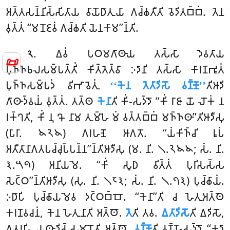
𑀅𑀢𑁆𑀢𑀲𑀦𑁆𑀦𑀺𑀲𑁆𑀲𑀺𑀢𑀸𑀬 𑀯𑀸𑀬𑁄𑀥𑀸𑀢𑀼𑀬𑀸 𑀕𑀘𑁆𑀙𑀢𑀻𑀢𑀺 𑀯𑁂𑀤𑀺𑀢𑀩𑁆𑀩𑀁. 𑀢𑁂𑀦
𑀯𑀼𑀢𑁆𑀢𑀁 ‘‘𑀫𑀦𑁄𑀚𑀯𑀁 𑀕𑀘𑁆𑀙𑀢𑀺 𑀬𑁂𑀦𑀓𑀸𑀫’’𑀦𑁆𑀢𑀺.
. 𑀏𑀯𑀁
𑀧𑀞𑀫𑀕𑀸𑀣𑀸𑀬 𑀢𑀲𑁆𑀲𑀸 𑀤𑁂𑀯𑀢𑀸𑀬
𑁨
📜
𑀧𑀼𑀜𑁆𑀜𑀨𑀮𑀲𑀫𑁆𑀧𑀢𑁆𑀢𑀺𑀁 𑀓𑀺𑀢𑁆𑀢𑁂𑀢𑁆𑀯𑀸 𑀇𑀤𑀸𑀦𑀺 𑀢𑀲𑁆𑀲𑀸 𑀓𑀸𑀭𑀡𑀪𑀽𑀢𑀁
𑀧𑀼𑀜𑁆𑀜𑀲𑀫𑁆𑀧𑀤𑀁 𑀯𑀺𑀪𑀸𑀯𑁂𑀢𑀼𑀁
‘‘𑀓𑁂𑀦 𑀢𑁂𑀢𑀸𑀤𑀺𑀲𑁄 𑀯𑀡𑁆𑀡𑁄’’
𑀢𑀺𑀆𑀤𑀺
𑀕𑀸𑀣𑀸𑀤𑁆𑀯𑀬𑀁 𑀯𑀼𑀢𑁆𑀢𑀁. 𑀢𑀢𑁆𑀣
𑀓𑁂𑀦𑀸
𑀢𑀺 𑀓𑀺𑀁-𑀲𑀤𑁆𑀤𑁄 ‘‘𑀓𑀺𑀁 𑀭𑀸𑀚𑀸 𑀬𑁄 𑀮𑁄𑀓𑀁 𑀦
𑀭𑀓𑁆𑀔𑀢𑀺, 𑀓𑀺𑀁 𑀦𑀼 𑀔𑁄 𑀦𑀸𑀫 𑀢𑀼𑀫𑁆𑀳𑁂 𑀫𑀁 𑀯𑀢𑁆𑀢𑀩𑁆𑀩𑀁 𑀫𑀜𑁆𑀜𑀣𑀸’’𑀢𑀺𑀆𑀤𑀻𑀲𑀼
(𑀧𑀸𑀭𑀸. 𑁪𑁨𑁪) 𑀕𑀭𑀳𑀡𑁂 𑀆𑀕𑀢𑁄. ‘‘𑀬𑀁𑀓𑀺𑀜𑁆𑀘𑀺 𑀭𑀽𑀧𑀁
𑀅𑀢𑀻𑀢𑀸𑀦𑀸𑀕𑀢𑀧𑀘𑁆𑀘𑀼𑀧𑁆𑀧𑀦𑁆𑀦’’𑀦𑁆𑀢𑀺𑀆𑀤𑀻𑀲𑀼 (𑀫. 𑀦𑀺. 𑁧.𑁨𑁪𑁪; 𑀲𑀁. 𑀦𑀺.
𑁩.𑁫𑁯) 𑀅𑀦𑀺𑀬𑀫𑁂. ‘‘𑀓𑀺𑀁 𑀲𑀽𑀥 𑀯𑀺𑀢𑁆𑀢𑀁 𑀧𑀼𑀭𑀺𑀲𑀲𑁆𑀲
𑀲𑁂𑀝𑁆𑀞’’𑀦𑁆𑀢𑀺𑀆𑀤𑀻𑀲𑀼 (𑀲𑀼. 𑀦𑀺. 𑁧𑁮𑁩; 𑀲𑀁. 𑀦𑀺. 𑁧.𑁭𑁩) 𑀧𑀼𑀘𑁆𑀙𑀸𑀬𑀁.
𑀇𑀥𑀸𑀧𑀺 𑀧𑀼𑀘𑁆𑀙𑀸𑀬𑀫𑁂𑀯 𑀤𑀝𑁆𑀞𑀩𑁆𑀩𑁄. ‘‘𑀓𑁂𑀦𑀸’’𑀢𑀺 𑀘 𑀳𑁂𑀢𑀼𑀅𑀢𑁆𑀣𑁂
𑀓𑀭𑀡𑀯𑀘𑀦𑀁, 𑀓𑁂𑀦 𑀳𑁂𑀢𑀼𑀦𑀸𑀢𑀺 𑀅𑀢𑁆𑀣𑁄.
𑀢𑁂
𑀢𑀺 𑀢𑀯.
𑀏𑀢𑀸𑀤𑀺𑀲𑁄
𑀢𑀺 𑀏𑀤𑀺𑀲𑁄,
𑀏𑀢𑀭𑀳𑀺 𑀬𑀣𑀸𑀤𑀺𑀲𑁆𑀲𑀫𑀸𑀦𑁄𑀢𑀺 𑀅𑀢𑁆𑀣𑁄.
𑀯𑀡𑁆𑀡𑁄
𑀢𑀺 𑀯𑀡𑁆𑀡-𑀲𑀤𑁆𑀤𑁄 ‘‘𑀓𑀤𑀸