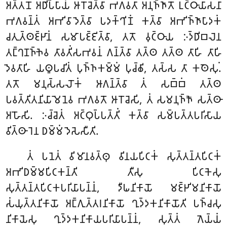
𑀅𑀢𑁆𑀢𑀦𑁄 𑀅𑀥𑀺𑀧𑁆𑀧𑀸𑀬𑀁 𑀆𑀭𑁄𑀘𑁂𑀢𑁆𑀯𑀸 𑀪𑀕𑀯𑀢𑀸 𑀅𑀦𑀼𑀜𑁆𑀜𑀸𑀢𑁄 𑀉𑀝𑁆𑀞𑀸𑀬𑀸𑀲𑀦𑀸
𑀪𑀕𑀯𑀦𑁆𑀢𑀁 𑀅𑀪𑀺𑀯𑀸𑀤𑁂𑀢𑁆𑀯𑀸 𑀧𑀤𑀓𑁆𑀔𑀺𑀡𑀁 𑀓𑀢𑁆𑀯𑀸 𑀅𑀪𑀺𑀜𑁆𑀜𑀸𑀧𑀸𑀤𑀓𑀁
𑀘𑀢𑀼𑀢𑁆𑀣𑀚𑁆𑀛𑀸𑀦𑀁
𑀲𑀫𑀸𑀧𑀚𑁆𑀚𑀺𑀢𑁆𑀯𑀸, 𑀢𑀢𑁄 𑀯𑀼𑀝𑁆𑀞𑀸𑀬 𑀇𑀤𑁆𑀥𑀺𑀩𑀮𑁂𑀦
𑀢𑀗𑁆𑀔𑀡𑀜𑁆𑀜𑁂𑀯 𑀢𑀸𑀯𑀢𑀺𑀁𑀲𑀪𑀯𑀦𑀁 𑀕𑀦𑁆𑀢𑁆𑀯𑀸 𑀢𑀢𑁆𑀣 𑀢𑀢𑁆𑀣 𑀢𑀸𑀳𑀺 𑀢𑀸𑀳𑀺
𑀤𑁂𑀯𑀢𑀸𑀳𑀺 𑀬𑀣𑀽𑀧𑀘𑀺𑀢𑀁 𑀧𑀼𑀜𑁆𑀜𑀓𑀫𑁆𑀫𑀁 𑀧𑀼𑀘𑁆𑀙𑀺, 𑀢𑀲𑁆𑀲 𑀢𑀸 𑀓𑀣𑁂𑀲𑀼𑀁.
𑀢𑀢𑁄 𑀫𑀦𑀼𑀲𑁆𑀲𑀮𑁄𑀓𑀁 𑀆𑀕𑀦𑁆𑀢𑁆𑀯𑀸 𑀢𑀁 𑀲𑀩𑁆𑀩𑀁 𑀢𑀢𑁆𑀣
𑀧𑀯𑀢𑁆𑀢𑀺𑀢𑀦𑀺𑀬𑀸𑀫𑁂𑀦𑁂𑀯 𑀪𑀕𑀯𑀢𑁄 𑀆𑀭𑁄𑀘𑁂𑀲𑀺, 𑀢𑀁 𑀲𑀫𑀦𑀼𑀜𑁆𑀜𑁄 𑀲𑀢𑁆𑀣𑀸
𑀅𑀳𑁄𑀲𑀺. 𑀇𑀘𑁆𑀘𑁂𑀢𑀁 𑀅𑀝𑁆𑀞𑀼𑀧𑁆𑀧𑀢𑁆𑀢𑀺𑀁 𑀓𑀢𑁆𑀯𑀸 𑀲𑀫𑁆𑀧𑀢𑁆𑀢𑀧𑀭𑀺𑀲𑀸𑀬
𑀯𑀺𑀢𑁆𑀣𑀸𑀭𑁂𑀦 𑀥𑀫𑁆𑀫𑀁 𑀤𑁂𑀲𑁂𑀲𑀻𑀢𑀺.
𑀢𑀁 𑀧𑀦𑁂𑀢𑀁 𑀯𑀺𑀫𑀸𑀦𑀯𑀢𑁆𑀣𑀼 𑀯𑀺𑀦𑀬𑀧𑀺𑀝𑀓𑀁 𑀲𑀼𑀢𑁆𑀢𑀦𑁆𑀢𑀧𑀺𑀝𑀓𑀁
𑀅𑀪𑀺𑀥𑀫𑁆𑀫𑀧𑀺𑀝𑀓𑀦𑁆𑀢𑀺 𑀢𑀻𑀲𑀼 𑀧𑀺𑀝𑀓𑁂𑀲𑀼
𑀲𑀼𑀢𑁆𑀢𑀦𑁆𑀢𑀧𑀺𑀝𑀓𑀧𑀭𑀺𑀬𑀸𑀧𑀦𑁆𑀦𑀁, 𑀤𑀻𑀖𑀦𑀺𑀓𑀸𑀬𑁄 𑀫𑀚𑁆𑀛𑀺𑀫𑀦𑀺𑀓𑀸𑀬𑁄
𑀲𑀁𑀬𑀼𑀢𑁆𑀢𑀦𑀺𑀓𑀸𑀬𑁄 𑀅𑀗𑁆𑀕𑀼𑀢𑁆𑀢𑀭𑀦𑀺𑀓𑀸𑀬𑁄 𑀔𑀼𑀤𑁆𑀤𑀓𑀦𑀺𑀓𑀸𑀬𑁄𑀢𑀺 𑀧𑀜𑁆𑀘𑀲𑀼
𑀦𑀺𑀓𑀸𑀬𑁂𑀲𑀼 𑀔𑀼𑀤𑁆𑀤𑀓𑀦𑀺𑀓𑀸𑀬𑀧𑀭𑀺𑀬𑀸𑀧𑀦𑁆𑀦𑀁, 𑀲𑀼𑀢𑁆𑀢𑀁 𑀕𑁂𑀬𑁆𑀬𑀁