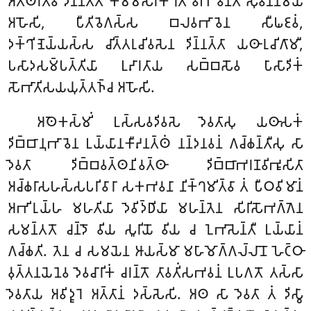
𑀅𑀢𑁆𑀣𑀭𑀺𑀢𑁆𑀯𑀸 𑀤𑀺𑀦𑁆𑀦𑀢𑁆𑀢𑀸 𑀓𑀫𑁆𑀫𑀲𑀭𑀺𑀓𑁆𑀔𑀢𑀁 𑀯𑀺𑀪𑀸𑀯𑁂𑀦𑁆𑀢𑀁 𑀲𑀼𑀯𑀡𑁆𑀡𑀫𑀬𑀁
𑀅𑀳𑁄𑀲𑀺, 𑀧𑀻𑀢𑀺𑀯𑁂𑀕𑀲𑁆𑀲 𑀩𑀮𑀯𑀪𑀸𑀯𑁂𑀦 𑀲𑀻𑀖𑀚𑀯𑀁,
𑀤𑀓𑁆𑀔𑀺𑀡𑁂𑀬𑁆𑀬𑀲𑁆𑀲 𑀘𑀺𑀢𑁆𑀢𑀭𑀼𑀘𑀺𑀯𑀲𑁂𑀦 𑀤𑀺𑀦𑁆𑀦𑀢𑁆𑀢𑀸 𑀬𑀣𑀸𑀭𑀼𑀘𑀺𑀕𑀸𑀫𑀻
,
𑀧𑀲𑀸𑀤𑀲𑀫𑁆𑀧𑀢𑁆𑀢𑀺𑀬𑀸 𑀉𑀴𑀸𑀭𑀢𑀸𑀬 𑀲𑀩𑁆𑀩𑀲𑁄𑀯 𑀧𑀸𑀲𑀸𑀤𑀺𑀓𑀁
𑀲𑁄𑀪𑀸𑀢𑀺𑀲𑀬𑀬𑀼𑀢𑁆𑀢𑀜𑁆𑀘 𑀅𑀳𑁄𑀲𑀺.
𑀅𑀣𑁂𑀓𑀲𑁆𑀫𑀺𑀁 𑀉𑀲𑁆𑀲𑀯𑀤𑀺𑀯𑀲𑁂 𑀤𑁂𑀯𑀢𑀸𑀲𑀼 𑀬𑀣𑀸𑀲𑀓𑀁
𑀤𑀺𑀩𑁆𑀩𑀸𑀦𑀼𑀪𑀸𑀯𑁂𑀦 𑀉𑀬𑁆𑀬𑀸𑀦𑀓𑀻𑀴𑀦𑀢𑁆𑀣𑀁 𑀦𑀦𑁆𑀤𑀦𑀯𑀦𑀁 𑀕𑀘𑁆𑀙𑀦𑁆𑀢𑀻𑀲𑀼 𑀲𑀸
𑀤𑁂𑀯𑀢𑀸 𑀤𑀺𑀩𑁆𑀩𑀯𑀢𑁆𑀣𑀦𑀺𑀯𑀢𑁆𑀣𑀸 𑀤𑀺𑀩𑁆𑀩𑀸𑀪𑀭𑀡𑀯𑀺𑀪𑀽𑀲𑀺𑀢𑀸
𑀅𑀘𑁆𑀙𑀭𑀸𑀲𑀳𑀲𑁆𑀲𑀧𑀭𑀺𑀯𑀸𑀭𑀸 𑀲𑀓𑀪𑀯𑀦𑀸 𑀦𑀺𑀓𑁆𑀔𑀫𑀺𑀢𑁆𑀯𑀸 𑀢𑀁 𑀧𑀻𑀞𑀯𑀺𑀫𑀸𑀦𑀁
𑀅𑀪𑀺𑀭𑀼𑀬𑁆𑀳 𑀫𑀳𑀢𑀺𑀬𑀸 𑀤𑁂𑀯𑀺𑀤𑁆𑀥𑀺𑀬𑀸 𑀫𑀳𑀦𑁆𑀢𑁂𑀦 𑀲𑀺𑀭𑀺𑀲𑁄𑀪𑀕𑁆𑀕𑁂𑀦
𑀲𑀫𑀦𑁆𑀢𑀢𑁄 𑀘𑀦𑁆𑀤𑁄 𑀯𑀺𑀬 𑀲𑀽𑀭𑀺𑀬𑁄 𑀯𑀺𑀬 𑀘 𑀑𑀪𑀸𑀲𑁂𑀦𑁆𑀢𑀻 𑀉𑀬𑁆𑀬𑀸𑀦𑀁
𑀕𑀘𑁆𑀙𑀢𑀺. 𑀢𑁂𑀦 𑀘 𑀲𑀫𑀬𑁂𑀦 𑀆𑀬𑀲𑁆𑀫𑀸 𑀫𑀳𑀸𑀫𑁄𑀕𑁆𑀕𑀮𑁆𑀮𑀸𑀦𑁄 𑀳𑁂𑀝𑁆𑀞𑀸
𑀯𑀼𑀢𑁆𑀢𑀦𑀬𑁂𑀦𑁂𑀯 𑀤𑁂𑀯𑀘𑀸𑀭𑀺𑀓𑀁 𑀘𑀭𑀦𑁆𑀢𑁄 𑀢𑀸𑀯𑀢𑀺𑀁𑀲𑀪𑀯𑀦𑀁 𑀉𑀧𑀕𑀢𑁄 𑀢𑀲𑁆𑀲𑀸
𑀤𑁂𑀯𑀢𑀸𑀬 𑀅𑀯𑀺𑀤𑀽𑀭𑁂 𑀅𑀢𑁆𑀢𑀸𑀦𑀁 𑀤𑀲𑁆𑀲𑁂𑀲𑀺. 𑀅𑀣 𑀲𑀸 𑀤𑁂𑀯𑀢𑀸 𑀢𑀁 𑀤𑀺𑀲𑁆𑀯𑀸