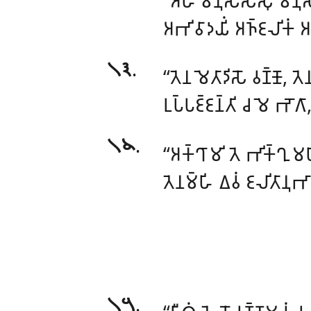
‘‘𑀅𑀳𑀁 𑀫𑀦𑀼𑀲𑁆𑀲𑁂𑀲𑀼 𑀫𑀦𑀼𑀲
𑀅𑀪𑀺𑀯𑀸𑀤𑀬𑀺𑀁 𑀅𑀜𑁆𑀚𑀮𑀺𑀓𑀁 𑀅
𑁧𑁩
.
‘‘𑀢𑁂𑀦
𑀫𑁂𑀢𑀸𑀤𑀺𑀲𑁄 𑀯𑀡𑁆𑀡𑁄, 𑀢
𑀉𑀧𑁆𑀧𑀚𑁆𑀚𑀦𑁆𑀢𑀺 𑀘 𑀫𑁂 𑀪𑁄𑀕
𑁧𑁪
.
‘‘𑀅𑀓𑁆𑀔𑀸𑀫𑀺
𑀢𑁂 𑀪𑀺𑀓𑁆𑀔𑀼 𑀫
𑀢𑁂𑀦𑀫𑁆𑀳𑀺 𑀏𑀯𑀁 𑀚𑀮𑀺𑀢𑀸𑀦𑀼𑀪
𑁧𑁫
.