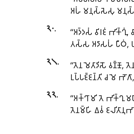
𑀅𑀳𑀁 𑀫𑀦𑀼𑀲𑁆𑀲𑁂𑀲𑀼 𑀫𑀦𑀼𑀲𑁆
𑁨𑁦
.
‘‘𑀅𑀤𑁆𑀤𑀲𑀁
𑀯𑀺𑀭𑀚𑀁 𑀪𑀺𑀓𑁆𑀔𑀼𑀁,
𑀢𑀲𑁆𑀲 𑀅𑀤𑀸𑀲𑀳𑀁 𑀧𑀻𑀞𑀁, 𑀧𑀲
𑁨𑁧
.
‘‘𑀢𑁂𑀦 𑀫𑁂𑀢𑀸𑀤𑀺𑀲𑁄 𑀯𑀡𑁆𑀡𑁄, 𑀢
𑀉𑀧𑁆𑀧𑀚𑁆𑀚𑀦𑁆𑀢𑀺 𑀘 𑀫𑁂 𑀪𑁄𑀕
𑁨𑁨
.
‘‘𑀅𑀓𑁆𑀔𑀸𑀫𑀺 𑀢𑁂 𑀪𑀺𑀓𑁆𑀔𑀼 𑀫
𑀢𑁂𑀦𑀫𑁆𑀳𑀺 𑀏𑀯𑀁 𑀚𑀮𑀺𑀢𑀸𑀦𑀼𑀪