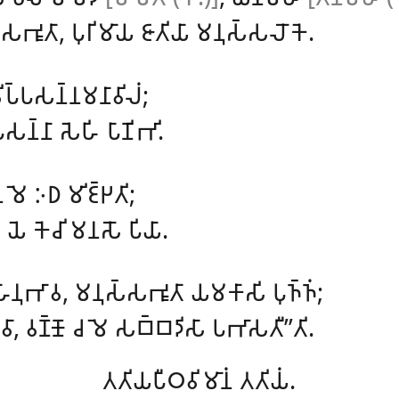
𑀲𑀪𑀽𑀢𑀸, 𑀧𑀼𑀭𑀺𑀫𑀸𑀬 𑀚𑀸𑀢𑀺𑀬𑀸 𑀫𑀦𑀼𑀲𑁆𑀲𑀮𑁄𑀓𑁂.
 𑀯𑀺𑀧𑁆𑀧𑀲𑀦𑁆𑀦𑀫𑀦𑀸𑀯𑀺𑀮𑀁;
𑀦𑁆𑀦𑀸 𑀲𑁂𑀳𑀺 𑀧𑀸𑀡𑀺𑀪𑀺.
𑁂𑀦 𑀫𑁂 𑀇𑀥 𑀫𑀺𑀚𑁆𑀛𑀢𑀺;
, 𑀬𑁂 𑀓𑁂𑀘𑀺 𑀫𑀦𑀲𑁄 𑀧𑀺𑀬𑀸.
𑀳𑀸𑀦𑀼𑀪𑀸𑀯, 𑀫𑀦𑀼𑀲𑁆𑀲𑀪𑀽𑀢𑀸 𑀬𑀫𑀓𑀸𑀲𑀺 𑀧𑀼𑀜𑁆𑀜𑀁;
𑀸𑀯𑀸, 𑀯𑀡𑁆𑀡𑁄 𑀘 𑀫𑁂 𑀲𑀩𑁆𑀩𑀤𑀺𑀲𑀸 𑀧𑀪𑀸𑀲𑀢𑀻’’𑀢𑀺.
𑀢𑀢𑀺𑀬𑀧𑀻𑀞𑀯𑀺𑀫𑀸𑀦𑀁 𑀢𑀢𑀺𑀬𑀁.