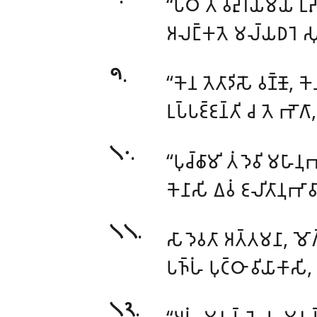
‘‘𑀧𑀻𑀞𑀁
𑀢𑁂 𑀯𑁂𑀴𑀼𑀭𑀺𑀬𑀫𑀬𑀁 𑀉𑀴
𑀅𑀮𑀗𑁆𑀓𑀢𑁂 𑀫𑀮𑁆𑀬𑀥𑀭𑁂 𑀲𑀼𑀯
𑁯
.
‘‘𑀓𑁂𑀦 𑀢𑁂𑀢𑀸𑀤𑀺𑀲𑁄 𑀯𑀡𑁆𑀡𑁄, 𑀓
𑀉𑀧𑁆𑀧𑀚𑁆𑀚𑀦𑁆𑀢𑀺 𑀘 𑀢𑁂 𑀪𑁄𑀕
𑁧𑁦
.
‘‘𑀧𑀼𑀘𑁆𑀙𑀸𑀫𑀺 𑀢𑀁 𑀤𑁂𑀯𑀺 𑀫𑀳𑀸
𑀓𑁂𑀦𑀸𑀲𑀺
𑀏𑀯𑀁 𑀚𑀮𑀺𑀢𑀸𑀦𑀼𑀪𑀸
𑁧𑁧
.
𑀲𑀸 𑀤𑁂𑀯𑀢𑀸 𑀅𑀢𑁆𑀢𑀫𑀦𑀸, 𑀫𑁄𑀕𑁆
𑀧𑀜𑁆𑀳𑀁 𑀧𑀼𑀝𑁆𑀞𑀸 𑀯𑀺𑀬𑀸𑀓𑀸
𑁧𑁨
.