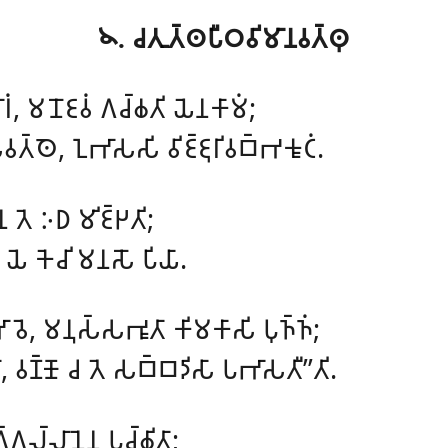
𑁪. 𑀘𑀢𑀼𑀢𑁆𑀣𑀧𑀻𑀞𑀯𑀺𑀫𑀸𑀦𑀯𑀢𑁆𑀣𑀼
𑀸𑀭𑀁, 𑀫𑀦𑁄𑀚𑀯𑀁 𑀕𑀘𑁆𑀙𑀢𑀺 𑀬𑁂𑀦𑀓𑀸𑀫𑀁;
𑀢𑁆𑀣𑁂, 𑀑𑀪𑀸𑀲𑀲𑀺 𑀯𑀺𑀚𑁆𑀚𑀼𑀭𑀺𑀯𑀩𑁆𑀪𑀓𑀽𑀝𑀁.
𑁂𑀦 𑀢𑁂 𑀇𑀥 𑀫𑀺𑀚𑁆𑀛𑀢𑀺;
 𑀬𑁂 𑀓𑁂𑀘𑀺 𑀫𑀦𑀲𑁄 𑀧𑀺𑀬𑀸.
𑀼𑀪𑀸𑀯𑁂, 𑀫𑀦𑀼𑀲𑁆𑀲𑀪𑀽𑀢𑀸 𑀓𑀺𑀫𑀓𑀸𑀲𑀺 𑀧𑀼𑀜𑁆𑀜𑀁;
𑀯𑀸, 𑀯𑀡𑁆𑀡𑁄 𑀘 𑀢𑁂 𑀲𑀩𑁆𑀩𑀤𑀺𑀲𑀸 𑀧𑀪𑀸𑀲𑀢𑀻’’𑀢𑀺.
𑀕𑀮𑁆𑀮𑀸𑀦𑁂𑀦 𑀧𑀼𑀘𑁆𑀙𑀺𑀢𑀸;