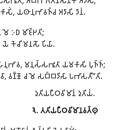
𑁆𑀲𑀪𑀽𑀢𑀸, 𑀅𑀩𑁆𑀪𑀸𑀕𑀢𑀸𑀦𑀸𑀲𑀦𑀓𑀁 𑀅𑀤𑀸𑀲𑀺𑀁;
𑀸𑀲𑀺𑀁, 𑀬𑀣𑀸𑀦𑀼𑀪𑀸𑀯𑀜𑁆𑀘 𑀅𑀤𑀸𑀲𑀺 𑀤𑀸𑀦𑀁.
𑁂𑀦 𑀫𑁂 𑀇𑀥 𑀫𑀺𑀚𑁆𑀛𑀢𑀺;
, 𑀬𑁂 𑀓𑁂𑀘𑀺 𑀫𑀦𑀲𑁄 𑀧𑀺𑀬𑀸.
𑀳𑀸𑀦𑀼𑀪𑀸𑀯, 𑀫𑀦𑀼𑀲𑁆𑀲𑀪𑀽𑀢𑀸 𑀬𑀫𑀓𑀸𑀲𑀺 𑀧𑀼𑀜𑁆𑀜𑀁;
𑀸𑀯𑀸, 𑀯𑀡𑁆𑀡𑁄 𑀘 𑀫𑁂 𑀲𑀩𑁆𑀩𑀤𑀺𑀲𑀸 𑀧𑀪𑀸𑀲𑀢𑀻’’𑀢𑀺.
𑀤𑀼𑀢𑀺𑀬𑀧𑀻𑀞𑀯𑀺𑀫𑀸𑀦𑀁 𑀤𑀼𑀢𑀺𑀬𑀁.
𑁩. 𑀢𑀢𑀺𑀬𑀧𑀻𑀞𑀯𑀺𑀫𑀸𑀦𑀯𑀢𑁆𑀣𑀼