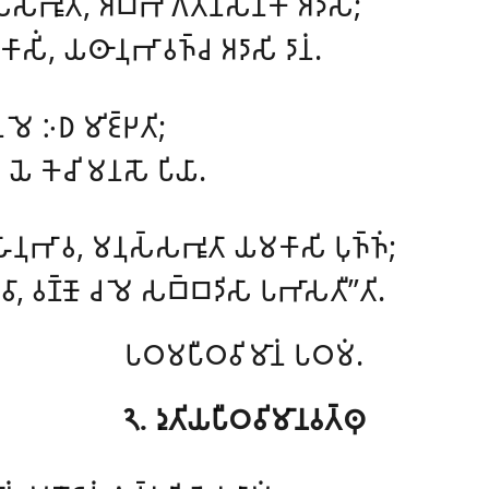
𑁆𑀲𑀪𑀽𑀢𑀸, 𑀅𑀩𑁆𑀪𑀸𑀕𑀢𑀸𑀦𑀸𑀲𑀦𑀓𑀁 𑀅𑀤𑀸𑀲𑀺𑀁;
𑀸𑀲𑀺𑀁, 𑀬𑀣𑀸𑀦𑀼𑀪𑀸𑀯𑀜𑁆𑀘 𑀅𑀤𑀸𑀲𑀺 𑀤𑀸𑀦𑀁.
𑁂𑀦 𑀫𑁂 𑀇𑀥 𑀫𑀺𑀚𑁆𑀛𑀢𑀺;
, 𑀬𑁂 𑀓𑁂𑀘𑀺 𑀫𑀦𑀲𑁄 𑀧𑀺𑀬𑀸.
𑀳𑀸𑀦𑀼𑀪𑀸𑀯, 𑀫𑀦𑀼𑀲𑁆𑀲𑀪𑀽𑀢𑀸 𑀬𑀫𑀓𑀸𑀲𑀺 𑀧𑀼𑀜𑁆𑀜𑀁;
𑀸𑀯𑀸, 𑀯𑀡𑁆𑀡𑁄 𑀘 𑀫𑁂 𑀲𑀩𑁆𑀩𑀤𑀺𑀲𑀸 𑀧𑀪𑀸𑀲𑀢𑀻’’𑀢𑀺.
𑀧𑀞𑀫𑀧𑀻𑀞𑀯𑀺𑀫𑀸𑀦𑀁 𑀧𑀞𑀫𑀁.
𑁨. 𑀤𑀼𑀢𑀺𑀬𑀧𑀻𑀞𑀯𑀺𑀫𑀸𑀦𑀯𑀢𑁆𑀣𑀼