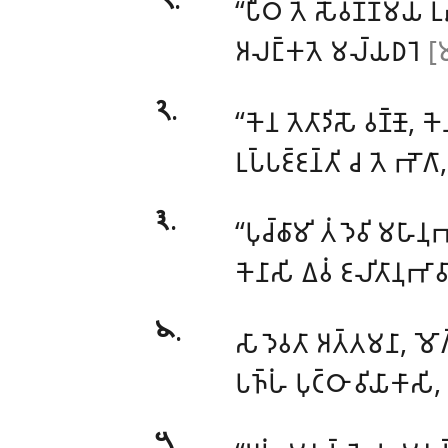
‘‘𑀧𑀻𑀞𑀁
𑀢𑁂 𑀲𑁄𑀯𑀡𑁆𑀡𑀫𑀬𑀁 𑀉𑀴
𑀅𑀮𑀗𑁆𑀓𑀢𑁂 𑀫𑀮𑁆𑀬𑀥𑀭𑁂
[𑀫
𑁨
.
‘‘𑀓𑁂𑀦 𑀢𑁂𑀢𑀸𑀤𑀺𑀲𑁄 𑀯𑀡𑁆𑀡𑁄, 𑀓
𑀉𑀧𑁆𑀧𑀚𑁆𑀚𑀦𑁆𑀢𑀺 𑀘 𑀢𑁂 𑀪𑁄𑀕
𑁩
.
‘‘𑀧𑀼𑀘𑁆𑀙𑀸𑀫𑀺
𑀢𑀁 𑀤𑁂𑀯𑀺 𑀫𑀳𑀸𑀦
𑀓𑁂𑀦𑀸𑀲𑀺 𑀏𑀯𑀁 𑀚𑀮𑀺𑀢𑀸𑀦𑀼𑀪𑀸
𑁪
.
𑀲𑀸 𑀤𑁂𑀯𑀢𑀸 𑀅𑀢𑁆𑀢𑀫𑀦𑀸, 𑀫𑁄
𑀧𑀜𑁆𑀳𑀁
𑀧𑀼𑀝𑁆𑀞𑀸 𑀯𑀺𑀬𑀸𑀓𑀸
𑁫
.