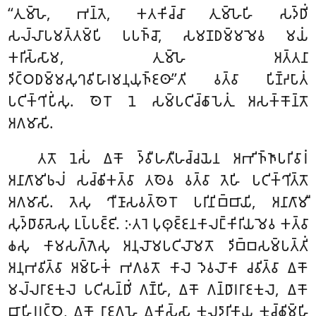
‘‘𑀢𑀼𑀫𑁆𑀳𑁂, 𑀪𑀦𑁆𑀢𑁂, 𑀓𑀢𑀓𑀺𑀘𑁆𑀘𑀸 𑀢𑀼𑀫𑁆𑀳𑁂𑀳𑀺 𑀲𑀤𑁆𑀥𑀺𑀁
𑀲𑀮𑁆𑀮𑀸𑀧𑀫𑀢𑁆𑀢𑀫𑁆𑀧𑀺 𑀧𑀧𑀜𑁆𑀘𑁄, 𑀲𑀫𑀡𑀥𑀫𑁆𑀫𑀫𑁂𑀯 𑀫𑀬𑀁
𑀓𑀭𑀺𑀲𑁆𑀲𑀸𑀫, 𑀢𑀼𑀫𑁆𑀳𑁂 𑀅𑀢𑁆𑀢𑀦𑀸
𑀤𑀺𑀝𑁆𑀞𑀥𑀫𑁆𑀫𑀲𑀼𑀔𑀯𑀺𑀳𑀸𑀭𑀫𑀦𑀼𑀬𑀼𑀜𑁆𑀚𑀣𑀸’’𑀢𑀺 𑀯𑀢𑁆𑀯𑀸 𑀧𑀺𑀡𑁆𑀟𑀧𑀸𑀢𑀁
𑀧𑀝𑀺𑀓𑁆𑀔𑀺𑀧𑀺𑀁𑀲𑀼. 𑀣𑁂𑀭𑁄 𑀦𑁂 𑀲𑀫𑁆𑀧𑀝𑀺𑀘𑁆𑀙𑀸𑀧𑁂𑀢𑀼𑀁 𑀅𑀲𑀓𑁆𑀓𑁄𑀦𑁆𑀢𑁄
𑀅𑀕𑀫𑀸𑀲𑀺.
𑀢𑀢𑁄 𑀦𑁂𑀲𑀁 𑀏𑀓𑁄 𑀤𑁆𑀯𑀻𑀳𑀢𑀻𑀳𑀘𑁆𑀘𑀬𑁂𑀦 𑀅𑀪𑀺𑀜𑁆𑀜𑀸𑀧𑀭𑀺𑀯𑀸𑀭𑀁
𑀅𑀦𑀸𑀕𑀸𑀫𑀺𑀨𑀮𑀁 𑀲𑀘𑁆𑀙𑀺𑀓𑀢𑁆𑀯𑀸 𑀢𑀣𑁂𑀯 𑀯𑀢𑁆𑀯𑀸 𑀢𑁂𑀳𑀺 𑀧𑀝𑀺𑀓𑁆𑀔𑀺𑀢𑁆𑀢𑁄
𑀅𑀕𑀫𑀸𑀲𑀺. 𑀢𑁂𑀲𑀼 𑀔𑀻𑀡𑀸𑀲𑀯𑀢𑁆𑀣𑁂𑀭𑁄 𑀧𑀭𑀺𑀦𑀺𑀩𑁆𑀩𑀸𑀬𑀺, 𑀅𑀦𑀸𑀕𑀸𑀫𑀻
𑀲𑀼𑀤𑁆𑀥𑀸𑀯𑀸𑀲𑁂𑀲𑀼 𑀉𑀧𑁆𑀧𑀚𑁆𑀚𑀺. 𑀇𑀢𑀭𑁂 𑀧𑀼𑀣𑀼𑀚𑁆𑀚𑀦𑀓𑀸𑀮𑀗𑁆𑀓𑀺𑀭𑀺𑀬𑀫𑁂𑀯 𑀓𑀢𑁆𑀯𑀸
𑀙𑀲𑀼 𑀓𑀸𑀫𑀲𑀕𑁆𑀕𑁂𑀲𑀼 𑀅𑀦𑀼𑀮𑁄𑀫𑀧𑀝𑀺𑀮𑁄𑀫𑀢𑁄 𑀤𑀺𑀩𑁆𑀩𑀲𑀫𑁆𑀧𑀢𑁆𑀢𑀺𑀁
𑀅𑀦𑀼𑀪𑀯𑀺𑀢𑁆𑀯𑀸 𑀅𑀫𑁆𑀳𑀸𑀓𑀁 𑀪𑀕𑀯𑀢𑁄 𑀓𑀸𑀮𑁂 𑀤𑁂𑀯𑀮𑁄𑀓𑀸 𑀘𑀯𑀺𑀢𑁆𑀯𑀸 𑀏𑀓𑁄
𑀫𑀮𑁆𑀮𑀭𑀸𑀚𑀓𑀼𑀮𑁂 𑀧𑀝𑀺𑀲𑀦𑁆𑀥𑀺𑀁 𑀕𑀡𑁆𑀳𑀺, 𑀏𑀓𑁄 𑀕𑀦𑁆𑀥𑀸𑀭𑀭𑀸𑀚𑀓𑀼𑀮𑁂, 𑀏𑀓𑁄
𑀩𑀸𑀳𑀺𑀭𑀭𑀝𑁆𑀞𑁂, 𑀏𑀓𑁄 𑀭𑀸𑀚𑀕𑀳𑁂 𑀏𑀓𑀺𑀲𑁆𑀲𑀸 𑀓𑀼𑀮𑀤𑀸𑀭𑀺𑀓𑀸𑀬 𑀓𑀼𑀘𑁆𑀙𑀺𑀫𑁆𑀳𑀺