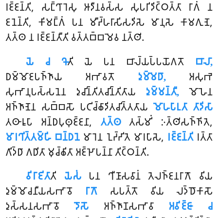
𑀭𑀚𑁆𑀚𑀦𑁆𑀢𑀺, 𑀲𑀗𑁆𑀔𑀸𑀭𑁂𑀲𑀼 𑀆𑀤𑀻𑀦𑀯𑀲𑁆𑀲 𑀲𑀼𑀧𑀭𑀺𑀤𑀺𑀝𑁆𑀞𑀢𑁆𑀢𑀸 𑀭𑀸𑀕𑀁 𑀦
𑀚𑀦𑁂𑀦𑁆𑀢𑀺, 𑀓𑀺𑀫𑀗𑁆𑀕𑀁 𑀧𑀦 𑀫𑀻𑀴𑁆𑀳𑀭𑀸𑀲𑀺𑀲𑀤𑀺𑀲𑁂 𑀫𑀸𑀦𑀼𑀲𑁂 𑀓𑀸𑀫𑀕𑀼𑀡𑁂,
𑀢𑀢𑁆𑀣 𑀦 𑀭𑀚𑁆𑀚𑀦𑁆𑀢𑀻𑀢𑀺 𑀯𑀢𑁆𑀢𑀩𑁆𑀩𑀫𑁂𑀯 𑀦𑀢𑁆𑀣𑀺.
𑀬𑁂 𑀘 𑀔𑁄
𑀢𑀺 𑀬𑁂 𑀧𑀦 𑀩𑀸𑀮𑁆𑀬𑀧𑁆𑀧𑀬𑁄𑀕𑀢𑁄
𑀩𑀸𑀮𑀸,
𑀥𑀫𑁆𑀫𑁄𑀚𑀧𑀜𑁆𑀜𑀸𑀬 𑀅𑀪𑀸𑀯𑀢𑁄
𑀤𑀼𑀫𑁆𑀫𑁂𑀥𑀸,
𑀅𑀲𑀼𑀪𑁂
𑀲𑀼𑀪𑀸𑀦𑀼𑀧𑀲𑁆𑀲𑀦𑁂𑀦 𑀤𑀼𑀘𑀺𑀦𑁆𑀢𑀺𑀢𑀘𑀺𑀦𑁆𑀢𑀺𑀢𑀸𑀬
𑀤𑀼𑀫𑁆𑀫𑀦𑁆𑀢𑀻,
𑀫𑁄𑀳𑁂𑀦
𑀅𑀜𑁆𑀜𑀸𑀡𑁂𑀦 𑀲𑀩𑁆𑀩𑀲𑁄 𑀧𑀝𑀺𑀘𑁆𑀙𑀸𑀤𑀺𑀢𑀘𑀺𑀢𑁆𑀢𑀢𑀸𑀬
𑀫𑁄𑀳𑀧𑀸𑀭𑀼𑀢𑀸
𑀢𑀸𑀤𑀺𑀲𑀸
𑀢𑀣𑀸𑀭𑀽𑀧𑀸 𑀅𑀦𑁆𑀥𑀧𑀼𑀣𑀼𑀚𑁆𑀚𑀦𑀸,
𑀢𑀢𑁆𑀣
𑀢𑀲𑁆𑀫𑀺𑀁 𑀇𑀢𑁆𑀣𑀺𑀲𑀜𑁆𑀜𑀺𑀢𑁂,
𑀫𑀸𑀭𑀔𑀺𑀢𑁆𑀢𑀫𑁆𑀳𑀺 𑀩𑀦𑁆𑀥𑀦𑁂
𑀫𑀸𑀭𑁂𑀦 𑀑𑀟𑁆𑀟𑀺𑀢𑁂 𑀫𑀸𑀭𑀧𑀸𑀲𑁂,
𑀭𑀚𑁆𑀚𑀦𑁆𑀢𑀺
𑀭𑀢𑁆𑀢𑀸
𑀕𑀺𑀤𑁆𑀥𑀸 𑀕𑀥𑀺𑀢𑀸 𑀫𑀼𑀘𑁆𑀙𑀺𑀢𑀸 𑀅𑀚𑁆𑀛𑁄𑀧𑀦𑁆𑀦𑀸 𑀢𑀺𑀝𑁆𑀞𑀦𑁆𑀢𑀺.
𑀯𑀺𑀭𑀸𑀚𑀺𑀢𑀸
𑀢𑀺
𑀬𑁂𑀲𑀁
𑀧𑀦 𑀔𑀻𑀡𑀸𑀲𑀯𑀸𑀦𑀁 𑀢𑁂𑀮𑀜𑁆𑀚𑀦𑀭𑀸𑀕𑁄 𑀯𑀺𑀬
𑀤𑀼𑀫𑁆𑀫𑁄𑀘𑀦𑀻𑀬𑀲𑀪𑀸𑀯𑁄
𑀭𑀸𑀕𑁄
𑀲𑀧𑀢𑁆𑀢𑁄 𑀯𑀺𑀬 𑀮𑀤𑁆𑀥𑁄𑀓𑀸𑀲𑁄
𑀤𑀼𑀲𑁆𑀲𑀦𑀲𑀪𑀸𑀯𑁄
𑀤𑁄𑀲𑁄
𑀅𑀜𑁆𑀜𑀸𑀡𑀲𑀪𑀸𑀯𑀸
𑀅𑀯𑀺𑀚𑁆𑀚𑀸 𑀘