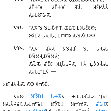
𑀘𑀗𑁆𑀓𑀫𑁂 𑀘𑀗𑁆𑀓𑀫𑀺𑀁 𑀲𑁄𑀳𑀁, 𑀅𑀚𑁆𑀛𑀢𑁆𑀢𑀁
𑀲𑀼𑀲𑀫𑀸𑀳𑀺𑀢𑁄.
.
‘‘𑀢𑀢𑁄 𑀫𑁂 𑀫𑀦𑀲𑀻𑀓𑀸𑀭𑁄, 𑀬𑁄𑀦𑀺𑀲𑁄 𑀉𑀤𑀧𑀚𑁆𑀚𑀣;
𑁨𑁭𑁩
𑀆𑀤𑀻𑀦𑀯𑁄 𑀧𑀸𑀢𑀼𑀭𑀳𑀼, 𑀦𑀺𑀩𑁆𑀩𑀺𑀤𑀸 𑀲𑀫𑀢𑀺𑀝𑁆𑀞𑀣.
.
‘‘𑀢𑀢𑁄 𑀘𑀺𑀢𑁆𑀢𑀁 𑀯𑀺𑀫𑀼𑀘𑁆𑀘𑀺 𑀫𑁂, 𑀧𑀲𑁆𑀲
𑁨𑁭𑁪
𑀥𑀫𑁆𑀫𑀲𑀼𑀥𑀫𑁆𑀫𑀢𑀁;
𑀢𑀺𑀲𑁆𑀲𑁄 𑀯𑀺𑀚𑁆𑀚𑀸 𑀅𑀦𑀼𑀧𑁆𑀧𑀢𑁆𑀢𑀸, 𑀓𑀢𑀁 𑀩𑀼𑀤𑁆𑀥𑀲𑁆𑀲
𑀲𑀸𑀲𑀦’’𑀦𑁆𑀢𑀺. 𑁋
𑀇𑀫𑀸 𑀘𑀢𑀲𑁆𑀲𑁄 𑀕𑀸𑀣𑀸 𑀅𑀪𑀸𑀲𑀺.
𑀢𑀢𑁆𑀣
𑀫𑀺𑀤𑁆𑀥𑁂𑀦 𑀧𑀓𑀢𑁄
𑀢𑀺 𑀓𑀸𑀬𑀸𑀮𑀲𑀺𑀬𑀲𑀗𑁆𑀔𑀸𑀢𑁂𑀦
𑀅𑀲𑀢𑁆𑀢𑀺𑀯𑀺𑀖𑀸𑀢𑀲𑀪𑀸𑀯𑁂𑀦 𑀫𑀺𑀤𑁆𑀥𑁂𑀦 𑀅𑀪𑀺𑀪𑀽𑀢𑁄.
𑀯𑀺𑀳𑀸𑀭𑀸
𑀢𑀺