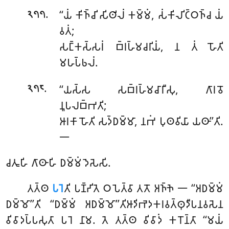
.
‘‘𑀬𑀁
𑀓𑀺𑀜𑁆𑀘𑀺 𑀲𑀺𑀣𑀺𑀮𑀁 𑀓𑀫𑁆𑀫𑀁, 𑀲𑀁𑀓𑀺𑀮𑀺𑀝𑁆𑀞𑀜𑁆𑀘 𑀬𑀁
𑁨𑁭𑁭
𑀯𑀢𑀁;
𑀲𑀗𑁆𑀓𑀲𑁆𑀲𑀭𑀁 𑀩𑁆𑀭𑀳𑁆𑀫𑀘𑀭𑀺𑀬𑀁, 𑀦 𑀢𑀁 𑀳𑁄𑀢𑀺
𑀫𑀳𑀧𑁆𑀨𑀮𑀁.
.
‘‘𑀬𑀲𑁆𑀲 𑀲𑀩𑁆𑀭𑀳𑁆𑀫𑀘𑀸𑀭𑀻𑀲𑀼, 𑀕𑀸𑀭𑀯𑁄
𑁨𑁭𑁮
𑀦𑀽𑀧𑀮𑀩𑁆𑀪𑀢𑀺;
𑀆𑀭𑀓𑀸 𑀳𑁄𑀢𑀺 𑀲𑀤𑁆𑀥𑀫𑁆𑀫𑀸, 𑀦𑀪𑀁 𑀧𑀼𑀣𑀯𑀺𑀬𑀸 𑀬𑀣𑀸’’𑀢𑀺.
𑁋
𑀘𑀢𑀽𑀳𑀺 𑀕𑀸𑀣𑀸𑀳𑀺 𑀥𑀫𑁆𑀫𑀁 𑀤𑁂𑀲𑁂𑀲𑀺.
𑀢𑀢𑁆𑀣
𑀧𑀭𑁂
𑀢𑀺 𑀧𑀡𑁆𑀟𑀺𑀢𑁂 𑀞𑀧𑁂𑀢𑁆𑀯𑀸 𑀢𑀢𑁄 𑀅𑀜𑁆𑀜𑁂 𑁋 ‘‘𑀅𑀥𑀫𑁆𑀫𑀁
𑀥𑀫𑁆𑀫𑁄’’𑀢𑀺 ‘‘𑀥𑀫𑁆𑀫𑀁 𑀅𑀥𑀫𑁆𑀫𑁄’’𑀢𑀺𑀆𑀤𑀺𑀪𑁂𑀤𑀓𑀭𑀯𑀢𑁆𑀣𑀼𑀤𑀻𑀧𑀦𑀯𑀲𑁂𑀦
𑀯𑀺𑀯𑀸𑀤𑀧𑁆𑀧𑀲𑀼𑀢𑀸 𑀧𑀭𑁂 𑀦𑀸𑀫. 𑀢𑁂 𑀢𑀢𑁆𑀣 𑀯𑀺𑀯𑀸𑀤𑀁 𑀓𑀭𑁄𑀦𑁆𑀢𑀸 ‘‘𑀫𑀬𑀁