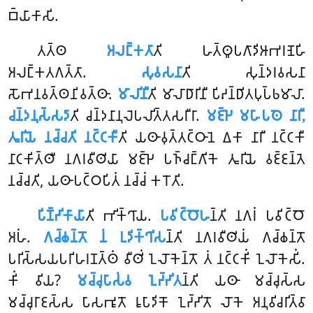
𑀩𑁆𑀬𑀸𑀓𑀸𑀲𑀺.
𑀢𑀢𑁆𑀣
𑀅𑀮𑀗𑁆𑀓𑀢𑀸
𑀢𑀺 𑀳𑀢𑁆𑀣𑀽𑀧𑀕𑀸𑀤𑀺𑀆𑀪𑀭𑀡𑁂𑀳𑀺
𑀅𑀮𑀗𑁆𑀓𑀢𑀕𑀢𑁆𑀢𑀸.
𑀲𑀼𑀯𑀲𑀦𑀸
𑀢𑀺 𑀲𑀼𑀦𑁆𑀤𑀭𑀯𑀲𑀦𑀸
𑀲𑁄𑀪𑀦𑀯𑀢𑁆𑀣𑀦𑀺𑀯𑀢𑁆𑀣𑀸.
𑀫𑀸𑀮𑀺𑀦𑀻
𑀢𑀺 𑀫𑀸𑀮𑀸𑀥𑀸𑀭𑀺𑀦𑀻 𑀧𑀺𑀴𑀦𑁆𑀥𑀺𑀢𑀧𑀼𑀧𑁆𑀨𑀫𑀸𑀮𑀸.
𑀘𑀦𑁆𑀤𑀦𑀼𑀲𑁆𑀲𑀤𑀸
𑀢𑀺 𑀘𑀦𑁆𑀤𑀦𑀸𑀦𑀼𑀮𑁂𑀧𑀮𑀺𑀢𑁆𑀢𑀲𑀭𑀻𑀭𑀸.
𑀫𑀚𑁆𑀛𑁂 𑀫𑀳𑀸𑀧𑀣𑁂 𑀦𑀸𑀭𑀻,
𑀢𑀽𑀭𑀺𑀬𑁂 𑀦𑀘𑁆𑀘𑀢𑀺 𑀦𑀝𑁆𑀝𑀓𑀻
𑀢𑀺 𑀬𑀣𑀸𑀯𑀼𑀢𑁆𑀢𑀝𑁆𑀞𑀸𑀦𑁂 𑀏𑀓𑀸 𑀦𑀸𑀭𑀻 𑀦𑀝𑁆𑀝𑀓𑀻
𑀦𑀸𑀝𑀓𑀺𑀢𑁆𑀣𑀻 𑀦𑀕𑀭𑀯𑀻𑀣𑀺𑀬𑀸 𑀫𑀚𑁆𑀛𑁂 𑀧𑀜𑁆𑀘𑀗𑁆𑀕𑀺𑀓𑁂 𑀢𑀽𑀭𑀺𑀬𑁂 𑀯𑀚𑁆𑀚𑀦𑁆𑀢𑁂
𑀦𑀘𑁆𑀘𑀢𑀺, 𑀬𑀣𑀸𑀧𑀝𑁆𑀞𑀧𑀺𑀢𑀁 𑀦𑀘𑁆𑀘𑀁 𑀓𑀭𑁄𑀢𑀺.
𑀧𑀺𑀡𑁆𑀟𑀺𑀓𑀸𑀬𑀸
𑀢𑀺 𑀪𑀺𑀓𑁆𑀔𑀸𑀬.
𑀧𑀯𑀺𑀝𑁆𑀞𑁄𑀳
𑀦𑁆𑀢𑀺 𑀦𑀕𑀭𑀁 𑀧𑀯𑀺𑀝𑁆𑀞𑁄
𑀅𑀳𑀁.
𑀕𑀘𑁆𑀙𑀦𑁆𑀢𑁄 𑀦𑀁 𑀉𑀤𑀺𑀓𑁆𑀔𑀺𑀲
𑀦𑁆𑀢𑀺 𑀦𑀕𑀭𑀯𑀻𑀣𑀺𑀬𑀁 𑀕𑀘𑁆𑀙𑀦𑁆𑀢𑁄
𑀧𑀭𑀺𑀲𑁆𑀲𑀬𑀧𑀭𑀺𑀳𑀭𑀡𑀢𑁆𑀣𑀁 𑀯𑀻𑀣𑀺𑀁 𑀑𑀮𑁄𑀓𑁂𑀦𑁆𑀢𑁄 𑀢𑀁 𑀦𑀝𑁆𑀝𑀓𑀺𑀁 𑀑𑀮𑁄𑀓𑁂𑀲𑀺𑀁.
𑀓𑀺𑀁 𑀯𑀺𑀬?
𑀫𑀘𑁆𑀘𑀼𑀧𑀸𑀲𑀁𑀯 𑀑𑀟𑁆𑀟𑀺𑀢
𑀦𑁆𑀢𑀺 𑀬𑀣𑀸 𑀫𑀘𑁆𑀘𑀼𑀲𑁆𑀲
𑀫𑀘𑁆𑀘𑀼𑀭𑀸𑀚𑀲𑁆𑀲 𑀧𑀸𑀲𑀪𑀽𑀢𑁄 𑀭𑀽𑀧𑀸𑀤𑀺𑀓𑁄 𑀑𑀟𑁆𑀟𑀺𑀢𑁄 𑀮𑁄𑀓𑁂 𑀅𑀦𑀼𑀯𑀺𑀘𑀭𑀺𑀢𑁆𑀯𑀸