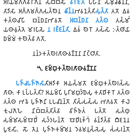
𑀅𑀭𑀺𑀬𑀫𑀕𑁆𑀕𑀯𑀺𑀭𑀸𑀕𑁂𑀦 𑀲𑀩𑁆𑀩𑀲𑁄
𑀯𑀺𑀭𑀸𑀚𑀺𑀢𑀸
𑀧𑀳𑀻𑀦𑀸 𑀲𑀫𑀼𑀘𑁆𑀙𑀺𑀦𑁆𑀦𑀸,
𑀢𑀸𑀤𑀺𑀲𑀸 𑀅𑀕𑁆𑀕𑀫𑀕𑁆𑀕𑀲𑀢𑁆𑀣𑁂𑀦
𑀙𑀺𑀦𑁆𑀦
𑀪𑀯𑀦𑁂𑀢𑁆𑀢𑀺
𑀲𑀼𑀢𑁆𑀢𑀸
𑀢𑀢𑁄 𑀏𑀯
𑀓𑀢𑁆𑀣𑀘𑀺𑀧𑀺 𑀩𑀦𑁆𑀥𑀦𑀸𑀪𑀸𑀯𑀢𑁄
𑀅𑀩𑀦𑁆𑀥𑀦𑀸 𑀢𑀢𑁆𑀣
𑀢𑀲𑁆𑀫𑀺𑀁
𑀬𑀣𑀸𑀯𑀼𑀢𑁆𑀢𑁂 𑀫𑀸𑀭𑀧𑀸𑀲𑁂
𑀦 𑀭𑀚𑁆𑀚𑀦𑁆𑀢𑀺
. 𑀏𑀯𑀁 𑀣𑁂𑀭𑁄 𑀢𑀲𑁆𑀲𑀸 𑀇𑀢𑁆𑀣𑀺𑀬𑀸
𑀥𑀫𑁆𑀫𑀁 𑀓𑀣𑁂𑀢𑁆𑀯𑀸 𑀕𑀢𑁄.
𑀦𑀦𑁆𑀤𑀓𑀢𑁆𑀣𑁂𑀭𑀕𑀸𑀣𑀸𑀯𑀡𑁆𑀡𑀦𑀸 𑀦𑀺𑀝𑁆𑀞𑀺𑀢𑀸.
𑁫. 𑀚𑀫𑁆𑀩𑀼𑀓𑀢𑁆𑀣𑁂𑀭𑀕𑀸𑀣𑀸𑀯𑀡𑁆𑀡𑀦𑀸
𑀧𑀜𑁆𑀘𑀧𑀜𑁆𑀜𑀸𑀲𑀸
𑀢𑀺𑀆𑀤𑀺𑀓𑀸 𑀆𑀬𑀲𑁆𑀫𑀢𑁄 𑀚𑀫𑁆𑀩𑀼𑀓𑀢𑁆𑀣𑁂𑀭𑀲𑁆𑀲
𑀕𑀸𑀣𑀸. 𑀓𑀸 𑀉𑀧𑁆𑀧𑀢𑁆𑀢𑀺? 𑀅𑀬𑀫𑁆𑀧𑀺 𑀧𑀼𑀭𑀺𑀫𑀩𑀼𑀤𑁆𑀥𑁂𑀲𑀼 𑀓𑀢𑀸𑀥𑀺𑀓𑀸𑀭𑁄 𑀢𑀢𑁆𑀣
𑀢𑀢𑁆𑀣 𑀪𑀯𑁂 𑀧𑀼𑀜𑁆𑀜𑀸𑀦𑀺 𑀉𑀧𑀘𑀺𑀦𑀦𑁆𑀢𑁄 𑀢𑀺𑀲𑁆𑀲𑀲𑁆𑀲 𑀪𑀕𑀯𑀢𑁄 𑀓𑀸𑀮𑁂
𑀓𑀼𑀮𑀕𑁂𑀳𑁂
𑀦𑀺𑀩𑁆𑀩𑀢𑁆𑀢𑀺𑀢𑁆𑀯𑀸 𑀯𑀺𑀜𑁆𑀜𑀼𑀢𑀁 𑀧𑀢𑁆𑀢𑁄 𑀲𑀢𑁆𑀣𑀼
𑀲𑀫𑁆𑀫𑀸𑀲𑀫𑁆𑀩𑁄𑀥𑀺𑀁 𑀲𑀤𑁆𑀤𑀳𑀦𑁆𑀢𑁄 𑀩𑁄𑀥𑀺𑀭𑀼𑀓𑁆𑀔𑀁 𑀯𑀦𑁆𑀤𑀺𑀢𑁆𑀯𑀸 𑀩𑀻𑀚𑀦𑁂𑀦
𑀧𑀽𑀚𑁂𑀲𑀺. 𑀲𑁄 𑀢𑁂𑀦 𑀧𑀼𑀜𑁆𑀜𑀓𑀫𑁆𑀫𑁂𑀦 𑀤𑁂𑀯𑀫𑀦𑀼𑀲𑁆𑀲𑁂𑀲𑀼 𑀲𑀁𑀲𑀭𑀦𑁆𑀢𑁄