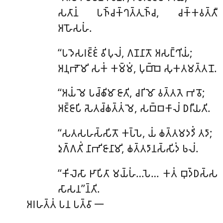
𑀲𑀢𑀸𑀦𑀁 𑀧𑀜𑁆𑀘𑀓𑁆𑀔𑀢𑁆𑀢𑀼𑀜𑁆𑀘, 𑀘𑀓𑁆𑀓𑀯𑀢𑁆𑀢𑀻
𑀅𑀳𑁄𑀲𑀳𑀁.
‘‘𑀧𑀤𑁂𑀲𑀭𑀚𑁆𑀚𑀁 𑀯𑀺𑀧𑀼𑀮𑀁, 𑀕𑀡𑀦𑀸𑀢𑁄 𑀅𑀲𑀗𑁆𑀔𑀺𑀬𑀁;
𑀅𑀦𑀼𑀪𑁄𑀫𑀺 𑀲𑀓𑀁 𑀓𑀫𑁆𑀫𑀁, 𑀧𑀼𑀩𑁆𑀩𑁂 𑀲𑀼𑀓𑀢𑀫𑀢𑁆𑀢𑀦𑁄.
‘‘𑀅𑀬𑀁 𑀫𑁂 𑀧𑀘𑁆𑀙𑀺𑀫𑀸 𑀚𑀸𑀢𑀺, 𑀘𑀭𑀺𑀫𑁄 𑀯𑀢𑁆𑀢𑀢𑁂 𑀪𑀯𑁄;
𑀅𑀚𑁆𑀚𑀸𑀧𑀺 𑀲𑁂𑀢𑀘𑁆𑀙𑀢𑁆𑀢𑀁 𑀫𑁂, 𑀲𑀩𑁆𑀩𑀓𑀸𑀮𑀁 𑀥𑀭𑀻𑀬𑀢𑀺.
‘‘𑀲𑀢𑀲𑀳𑀲𑁆𑀲𑀺𑀢𑁄 𑀓𑀧𑁆𑀧𑁂, 𑀬𑀁 𑀙𑀢𑁆𑀢𑀫𑀤𑀤𑀺𑀁 𑀢𑀤𑀸;
𑀤𑀼𑀕𑁆𑀕𑀢𑀺𑀁 𑀦𑀸𑀪𑀺𑀚𑀸𑀦𑀸𑀫𑀺, 𑀙𑀢𑁆𑀢𑀤𑀸𑀦𑀲𑁆𑀲𑀺𑀤𑀁 𑀨𑀮𑀁.
‘‘𑀓𑀺𑀮𑁂𑀲𑀸 𑀛𑀸𑀧𑀺𑀢𑀸 𑀫𑀬𑁆𑀳𑀁…𑀧𑁂… 𑀓𑀢𑀁 𑀩𑀼𑀤𑁆𑀥𑀲𑁆𑀲
𑀲𑀸𑀲𑀦’’𑀦𑁆𑀢𑀺.
𑀅𑀭𑀳𑀢𑁆𑀢𑀁 𑀧𑀦 𑀧𑀢𑁆𑀯𑀸 𑁋