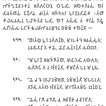
𑀪𑀺𑀓𑁆𑀔𑀼𑀦𑁄𑀯𑀸𑀤𑀓𑀸𑀦𑀁 𑀅𑀕𑁆𑀕𑀝𑁆𑀞𑀸𑀦𑁂 𑀞𑀧𑁂𑀲𑀺. 𑀅𑀣𑁂𑀓𑀤𑀺𑀯𑀲𑀁 𑀣𑁂𑀭𑀁
𑀲𑀸𑀯𑀢𑁆𑀣𑀺𑀬𑀁 𑀧𑀺𑀡𑁆𑀟𑀸𑀬 𑀘𑀭𑀦𑁆𑀢𑀁 𑀅𑀜𑁆𑀜𑀢𑀭𑀸 𑀧𑀼𑀭𑀸𑀡𑀤𑀼𑀢𑀺𑀬𑀺𑀓𑀸 𑀇𑀢𑁆𑀣𑀻
𑀓𑀺𑀮𑁂𑀲𑀯𑀲𑁂𑀦 𑀑𑀮𑁄𑀓𑁂𑀢𑁆𑀯𑀸 𑀳𑀲𑀺. 𑀣𑁂𑀭𑁄 𑀢𑀲𑁆𑀲𑀸 𑀢𑀁 𑀓𑀺𑀭𑀺𑀬𑀁 𑀤𑀺𑀲𑁆𑀯𑀸
𑀲𑀭𑀻𑀭𑀲𑁆𑀲 𑀧𑀝𑀺𑀓𑁆𑀓𑀽𑀮𑀯𑀺𑀪𑀸𑀯𑀦𑀫𑀼𑀔𑁂𑀦 𑀥𑀫𑁆𑀫𑀁 𑀓𑀣𑁂𑀦𑁆𑀢𑁄 𑁋
.
‘‘𑀥𑀺𑀭𑀢𑁆𑀣𑀼 𑀧𑀽𑀭𑁂 𑀤𑀼𑀕𑁆𑀕𑀦𑁆𑀥𑁂, 𑀫𑀸𑀭𑀧𑀓𑁆𑀔𑁂 𑀅𑀯𑀲𑁆𑀲𑀼𑀢𑁂;
𑁨𑁭𑁯
𑀦𑀯𑀲𑁄𑀢𑀸𑀦𑀺 𑀢𑁂 𑀓𑀸𑀬𑁂, 𑀬𑀸𑀦𑀺 𑀲𑀦𑁆𑀤𑀦𑁆𑀢𑀺 𑀲𑀩𑁆𑀩𑀤𑀸.
.
‘‘𑀫𑀸
𑀧𑀼𑀭𑀸𑀡𑀁 𑀅𑀫𑀜𑁆𑀜𑀺𑀢𑁆𑀣𑁄, 𑀫𑀸𑀲𑀸𑀤𑁂𑀲𑀺 𑀢𑀣𑀸𑀕𑀢𑁂;
𑁨𑁮𑁦
𑀲𑀕𑁆𑀕𑁂𑀧𑀺 𑀢𑁂 𑀦 𑀭𑀚𑁆𑀚𑀦𑁆𑀢𑀺, 𑀓𑀺𑀫𑀗𑁆𑀕𑀁 𑀧𑀦 𑀫𑀸𑀦𑀼𑀲𑁂.
.
‘‘𑀬𑁂 𑀘 𑀔𑁄 𑀩𑀸𑀮𑀸 𑀤𑀼𑀫𑁆𑀫𑁂𑀥𑀸, 𑀤𑀼𑀫𑁆𑀫𑀦𑁆𑀢𑀻 𑀫𑁄𑀳𑀧𑀸𑀭𑀼𑀢𑀸;
𑁨𑁮𑁧
𑀢𑀸𑀤𑀺𑀲𑀸 𑀢𑀢𑁆𑀣 𑀭𑀚𑁆𑀚𑀦𑁆𑀢𑀺, 𑀫𑀸𑀭𑀔𑀺𑀢𑁆𑀢𑀫𑁆𑀳𑀺 𑀩𑀦𑁆𑀥𑀦𑁂.
.
‘‘𑀬𑁂𑀲𑀁 𑀭𑀸𑀕𑁄 𑀘 𑀤𑁄𑀲𑁄 𑀘, 𑀅𑀯𑀺𑀚𑁆𑀚𑀸 𑀘 𑀯𑀺𑀭𑀸𑀚𑀺𑀢𑀸;
𑁨𑁮𑁨