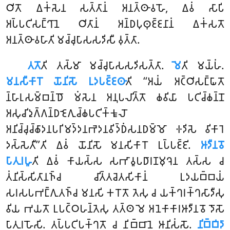
𑀞𑀺𑀢𑁄 𑀏𑀓𑀁𑀲𑁂𑀦 𑀲𑀢𑁆𑀢𑀸𑀦𑀁 𑀅𑀦𑀢𑁆𑀣𑀸𑀯𑀳𑁄, 𑀏𑀯𑀁
𑀲𑀸𑀧𑀺
𑀅𑀧𑁆𑀧𑀝𑀺𑀲𑀗𑁆𑀔𑀸𑀦𑁂 𑀞𑀺𑀢𑀸𑀦𑀁 𑀅𑀦𑁆𑀥𑀧𑀼𑀣𑀼𑀚𑁆𑀚𑀦𑀸𑀦𑀁 𑀏𑀓𑀁𑀲𑀢𑁄
𑀅𑀦𑀢𑁆𑀣𑀸𑀯𑀳𑀸𑀢𑀺 𑀫𑀘𑁆𑀘𑀼𑀧𑀸𑀲𑀲𑀤𑀺𑀲𑀻 𑀯𑀼𑀢𑁆𑀢𑀸.
𑀢𑀢𑁄
𑀢𑀺 𑀢𑀲𑁆𑀫𑀸 𑀫𑀘𑁆𑀘𑀼𑀧𑀸𑀲𑀲𑀤𑀺𑀲𑀢𑁆𑀢𑀸.
𑀫𑁂
𑀢𑀺 𑀫𑀬𑁆𑀳𑀁.
𑀫𑀦𑀲𑀻𑀓𑀸𑀭𑁄 𑀬𑁄𑀦𑀺𑀲𑁄 𑀉𑀤𑀧𑀚𑁆𑀚𑀣𑀸
𑀢𑀺 ‘‘𑀅𑀬𑀁 𑀅𑀝𑁆𑀞𑀺𑀲𑀗𑁆𑀖𑀸𑀢𑁄
𑀦𑁆𑀳𑀸𑀭𑀼𑀲𑀫𑁆𑀩𑀦𑁆𑀥𑁄 𑀫𑀁𑀲𑁂𑀦 𑀅𑀦𑀼𑀧𑀮𑀺𑀢𑁆𑀢𑁄 𑀙𑀯𑀺𑀬𑀸 𑀧𑀝𑀺𑀘𑁆𑀙𑀦𑁆𑀦𑁄
𑀅𑀲𑀼𑀘𑀺𑀤𑀼𑀕𑁆𑀕𑀦𑁆𑀥𑀚𑁂𑀕𑀼𑀘𑁆𑀙𑀧𑀝𑀺𑀓𑁆𑀓𑀽𑀮𑁄
𑀅𑀦𑀺𑀘𑁆𑀘𑀼𑀘𑁆𑀙𑀸𑀤𑀦𑀧𑀭𑀺𑀫𑀤𑁆𑀤𑀦𑀪𑁂𑀤𑀦𑀯𑀺𑀤𑁆𑀥𑀁𑀲𑀦𑀥𑀫𑁆𑀫𑁄 𑀈𑀤𑀺𑀲𑁂 𑀯𑀺𑀓𑀸𑀭𑁂
𑀤𑀲𑁆𑀲𑁂𑀢𑀻’’𑀢𑀺 𑀏𑀯𑀁 𑀬𑁄𑀦𑀺𑀲𑁄 𑀫𑀦𑀲𑀺𑀓𑀸𑀭𑁄 𑀉𑀧𑁆𑀧𑀚𑁆𑀚𑀺.
𑀆𑀤𑀻𑀦𑀯𑁄
𑀧𑀸𑀢𑀼𑀭𑀳𑀽
𑀢𑀺 𑀏𑀯𑀁 𑀓𑀸𑀬𑀲𑁆𑀲 𑀲𑀪𑀸𑀯𑀽𑀧𑀥𑀸𑀭𑀡𑀫𑀼𑀔𑁂𑀦 𑀢𑀲𑁆𑀲 𑀘
𑀢𑀁𑀦𑀺𑀲𑁆𑀲𑀺𑀢𑀸𑀦𑀜𑁆𑀘 𑀘𑀺𑀢𑁆𑀢𑀘𑁂𑀢𑀲𑀺𑀓𑀸𑀦𑀁 𑀉𑀤𑀬𑀩𑁆𑀩𑀬𑀁
𑀲𑀭𑀲𑀧𑀪𑀗𑁆𑀕𑀼𑀢𑀜𑁆𑀘 𑀫𑀦𑀲𑀺 𑀓𑀭𑁄𑀢𑁄 𑀢𑁂𑀲𑀼 𑀘 𑀬𑀓𑁆𑀔𑀭𑀓𑁆𑀔𑀲𑀸𑀤𑀻𑀲𑀼
𑀯𑀺𑀬 𑀪𑀬𑀢𑁄 𑀉𑀧𑀝𑁆𑀞𑀳𑀦𑁆𑀢𑁂𑀲𑀼 𑀢𑀢𑁆𑀣 𑀫𑁂 𑀅𑀦𑁂𑀓𑀸𑀓𑀸𑀭𑀆𑀤𑀻𑀦𑀯𑁄 𑀤𑁄𑀲𑁄
𑀧𑀸𑀢𑀼𑀭𑀳𑁄𑀲𑀺. 𑀢𑀧𑁆𑀧𑀝𑀺𑀧𑀓𑁆𑀔𑀢𑁄 𑀘 𑀦𑀺𑀩𑁆𑀩𑀸𑀦𑁂 𑀆𑀦𑀺𑀲𑀁𑀲𑁄.
𑀦𑀺𑀩𑁆𑀩𑀺𑀤𑀸