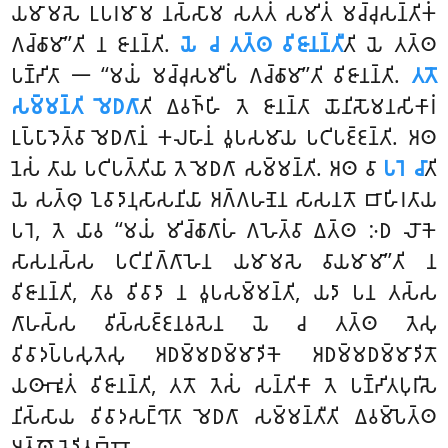
𑀬𑀫𑀸𑀫𑀲𑁂 𑀉𑀧𑀭𑀫𑀸𑀫 𑀦𑀲𑁆𑀲𑀸𑀫 𑀲𑀢𑀢𑀁 𑀲𑀫𑀺𑀢𑀁 𑀫𑀘𑁆𑀘𑀼𑀲𑀦𑁆𑀢𑀺𑀓𑀁
𑀕𑀘𑁆𑀙𑀸𑀫𑀸’’𑀢𑀺 𑀦 𑀚𑀸𑀦𑀦𑁆𑀢𑀺.
𑀬𑁂 𑀘 𑀢𑀢𑁆𑀣 𑀯𑀺𑀚𑀸𑀦𑀦𑁆𑀢𑀻
𑀢𑀺 𑀬𑁂 𑀢𑀢𑁆𑀣
𑀧𑀡𑁆𑀟𑀺𑀢𑀸 𑁋 ‘‘𑀫𑀬𑀁 𑀫𑀘𑁆𑀘𑀼𑀲𑀫𑀻𑀧𑀁 𑀕𑀘𑁆𑀙𑀸𑀫𑀸’’𑀢𑀺 𑀯𑀺𑀚𑀸𑀦𑀦𑁆𑀢𑀺.
𑀢𑀢𑁄
𑀲𑀫𑁆𑀫𑀦𑁆𑀢𑀺 𑀫𑁂𑀥𑀕𑀸
𑀢𑀺 𑀏𑀯𑀜𑁆𑀳𑀺 𑀢𑁂 𑀚𑀸𑀦𑀦𑁆𑀢𑀸 𑀬𑁄𑀦𑀺𑀲𑁄𑀫𑀦𑀲𑀺𑀓𑀸𑀭𑀁
𑀉𑀧𑁆𑀧𑀸𑀤𑁂𑀢𑁆𑀯𑀸 𑀫𑁂𑀥𑀕𑀸𑀦𑀁 𑀓𑀮𑀳𑀸𑀦𑀁 𑀯𑀽𑀧𑀲𑀫𑀸𑀬 𑀧𑀝𑀺𑀧𑀚𑁆𑀚𑀦𑁆𑀢𑀺. 𑀅𑀣
𑀦𑁂𑀲𑀁 𑀢𑀸𑀬 𑀧𑀝𑀺𑀧𑀢𑁆𑀢𑀺𑀬𑀸 𑀢𑁂 𑀫𑁂𑀥𑀕𑀸 𑀲𑀫𑁆𑀫𑀦𑁆𑀢𑀺. 𑀅𑀣 𑀯𑀸
𑀧𑀭𑁂 𑀘𑀸
𑀢𑀺
𑀬𑁂 𑀲𑀢𑁆𑀣𑀼 𑀑𑀯𑀸𑀤𑀸𑀦𑀼𑀲𑀸𑀲𑀦𑀺𑀬𑀸 𑀅𑀕𑁆𑀕𑀳𑀡𑁂𑀦 𑀲𑀸𑀲𑀦𑀢𑁄 𑀩𑀸𑀳𑀺𑀭𑀢𑀸𑀬
𑀧𑀭𑁂, 𑀢𑁂 𑀬𑀸𑀯 ‘‘𑀫𑀬𑀁 𑀫𑀺𑀘𑁆𑀙𑀸𑀕𑀸𑀳𑀁 𑀕𑀳𑁂𑀢𑁆𑀯𑀸 𑀏𑀢𑁆𑀣 𑀇𑀥 𑀮𑁄𑀓𑁂
𑀲𑀸𑀲𑀦𑀲𑁆𑀲 𑀧𑀝𑀺𑀦𑀺𑀕𑁆𑀕𑀸𑀳𑁂𑀦 𑀬𑀫𑀸𑀫𑀲𑁂 𑀯𑀸𑀬𑀫𑀸𑀫𑀸’’𑀢𑀺 𑀦
𑀯𑀺𑀚𑀸𑀦𑀦𑁆𑀢𑀺, 𑀢𑀸𑀯 𑀯𑀺𑀯𑀸𑀤𑀸 𑀦 𑀯𑀽𑀧𑀲𑀫𑁆𑀫𑀦𑁆𑀢𑀺, 𑀬𑀤𑀸 𑀧𑀦 𑀢𑀲𑁆𑀲
𑀕𑀸𑀳𑀲𑁆𑀲 𑀯𑀺𑀲𑁆𑀲𑀚𑁆𑀚𑀦𑀯𑀲𑁂𑀦 𑀬𑁂 𑀘 𑀢𑀢𑁆𑀣 𑀢𑁂𑀲𑀼
𑀯𑀺𑀯𑀸𑀤𑀧𑁆𑀧𑀲𑀼𑀢𑁂𑀲𑀼 𑀅𑀥𑀫𑁆𑀫𑀥𑀫𑁆𑀫𑀸𑀤𑀺𑀓𑁂 𑀅𑀥𑀫𑁆𑀫𑀥𑀫𑁆𑀫𑀸𑀤𑀺𑀢𑁄
𑀬𑀣𑀸𑀪𑀽𑀢𑀁 𑀯𑀺𑀚𑀸𑀦𑀦𑁆𑀢𑀺, 𑀢𑀢𑁄 𑀢𑁂𑀲𑀁 𑀲𑀦𑁆𑀢𑀺𑀓𑀸 𑀢𑁂 𑀧𑀡𑁆𑀟𑀺𑀢𑀧𑀼𑀭𑀺𑀲𑁂
𑀦𑀺𑀲𑁆𑀲𑀸𑀬 𑀯𑀺𑀯𑀸𑀤𑀲𑀗𑁆𑀔𑀸𑀢𑀸 𑀫𑁂𑀥𑀕𑀸 𑀲𑀫𑁆𑀫𑀦𑁆𑀢𑀻𑀢𑀺 𑀏𑀯𑀫𑁆𑀧𑁂𑀢𑁆𑀣
𑀅𑀢𑁆𑀣𑁄 𑀯𑁂𑀤𑀺𑀢𑀩𑁆𑀩𑁄.