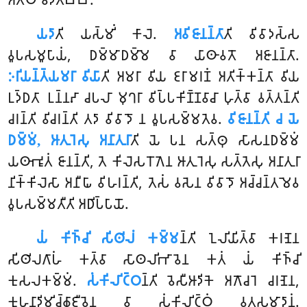
𑀬𑀤𑀸
𑀢𑀺 𑀬𑀲𑁆𑀫𑀺𑀁 𑀓𑀸𑀮𑁂.
𑀅𑀯𑀺𑀚𑀸𑀦𑀦𑁆𑀢𑀸
𑀢𑀺 𑀯𑀺𑀯𑀸𑀤𑀲𑁆𑀲
𑀯𑀽𑀧𑀲𑀫𑀽𑀧𑀸𑀬𑀁, 𑀥𑀫𑁆𑀫𑀸𑀥𑀫𑁆𑀫𑁂 𑀯𑀸 𑀬𑀸𑀣𑀸𑀯𑀢𑁄 𑀅𑀚𑀸𑀦𑀦𑁆𑀢𑀸.
𑀇𑀭𑀺𑀬𑀦𑁆𑀢𑁆𑀬𑀫𑀭𑀸 𑀯𑀺𑀬𑀸
𑀢𑀺 𑀅𑀫𑀭𑀸 𑀯𑀺𑀬 𑀚𑀭𑀸𑀫𑀭𑀡𑀁 𑀅𑀢𑀺𑀓𑁆𑀓𑀦𑁆𑀢𑀸 𑀯𑀺𑀬
𑀉𑀤𑁆𑀥𑀢𑀸 𑀉𑀦𑁆𑀦𑀴𑀸 𑀘𑀧𑀮𑀸 𑀫𑀼𑀔𑀭𑀸 𑀯𑀺𑀧𑁆𑀧𑀓𑀺𑀡𑁆𑀡𑀯𑀸𑀘𑀸 𑀳𑀼𑀢𑁆𑀯𑀸 𑀯𑀢𑁆𑀢𑀦𑁆𑀢𑀺
𑀘𑀭𑀦𑁆𑀢𑀺 𑀯𑀺𑀘𑀭𑀦𑁆𑀢𑀺 𑀢𑀤𑀸 𑀯𑀺𑀯𑀸𑀤𑁄 𑀦 𑀯𑀽𑀧𑀲𑀫𑁆𑀫𑀢𑁂𑀯.
𑀯𑀺𑀚𑀸𑀦𑀦𑁆𑀢𑀺 𑀘 𑀬𑁂
𑀥𑀫𑁆𑀫𑀁, 𑀆𑀢𑀼𑀭𑁂𑀲𑀼 𑀅𑀦𑀸𑀢𑀼𑀭𑀸
𑀢𑀺 𑀬𑁂 𑀧𑀦 𑀲𑀢𑁆𑀣𑀼 𑀲𑀸𑀲𑀦𑀥𑀫𑁆𑀫𑀁
𑀬𑀣𑀸𑀪𑀽𑀢𑀁 𑀚𑀸𑀦𑀦𑁆𑀢𑀺, 𑀢𑁂 𑀓𑀺𑀮𑁂𑀲𑀭𑁄𑀕𑁂𑀦 𑀆𑀢𑀼𑀭𑁂𑀲𑀼 𑀲𑀢𑁆𑀢𑁂𑀲𑀼 𑀅𑀦𑀸𑀢𑀼𑀭𑀸
𑀦𑀺𑀓𑁆𑀓𑀺𑀮𑁂𑀲𑀸 𑀅𑀦𑀻𑀖𑀸 𑀯𑀺𑀳𑀭𑀦𑁆𑀢𑀺, 𑀢𑁂𑀲𑀁 𑀯𑀲𑁂𑀦 𑀯𑀺𑀯𑀸𑀤𑁄 𑀅𑀘𑁆𑀘𑀦𑁆𑀢𑀫𑁂𑀯
𑀯𑀽𑀧𑀲𑀫𑁆𑀫𑀢𑀻𑀢𑀺 𑀅𑀥𑀺𑀧𑁆𑀧𑀸𑀬𑁄.
𑀬𑀁
𑀓𑀺𑀜𑁆𑀘𑀺 𑀲𑀺𑀣𑀺𑀮𑀁 𑀓𑀫𑁆𑀫
𑀦𑁆𑀢𑀺 𑀑𑀮𑀺𑀬𑀺𑀢𑁆𑀯𑀸 𑀓𑀭𑀡𑁂𑀦
𑀲𑀺𑀣𑀺𑀮𑀕𑀸𑀳𑀁 𑀓𑀢𑁆𑀯𑀸 𑀲𑀸𑀣𑀮𑀺𑀪𑀸𑀯𑁂𑀦 𑀓𑀢𑀁 𑀬𑀁 𑀓𑀺𑀜𑁆𑀘𑀺
𑀓𑀼𑀲𑀮𑀓𑀫𑁆𑀫𑀁.
𑀲𑀁𑀓𑀺𑀮𑀺𑀝𑁆𑀞
𑀦𑁆𑀢𑀺 𑀯𑁂𑀲𑀻𑀆𑀤𑀺𑀓𑁂 𑀅𑀕𑁄𑀘𑀭𑁂 𑀘𑀭𑀡𑁂𑀦,
𑀓𑀼𑀳𑀦𑀸𑀤𑀺𑀫𑀺𑀘𑁆𑀙𑀸𑀚𑀻𑀯𑁂𑀦 𑀯𑀸 𑀲𑀁𑀓𑀺𑀮𑀺𑀝𑁆𑀞𑀁 𑀯𑀢𑀲𑀫𑀸𑀤𑀸𑀦𑀁.