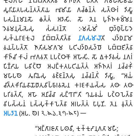
𑀓𑀼𑀮𑀕𑁂𑀳𑁂 𑀦𑀺𑀩𑁆𑀩𑀢𑁆𑀢𑀺𑀢𑁆𑀯𑀸 𑀯𑀺𑀜𑁆𑀜𑀼𑀢𑀁 𑀧𑀢𑁆𑀢𑁄 𑀕𑀺𑀫𑁆𑀳𑀲𑀫𑀬𑁂
𑀲𑀽𑀭𑀺𑀬𑀸𑀢𑀧𑀲𑀦𑁆𑀢𑀢𑁆𑀢𑀸𑀬
𑀪𑀽𑀫𑀺𑀬𑀸 𑀕𑀘𑁆𑀙𑀦𑁆𑀢𑀁 𑀲𑀢𑁆𑀣𑀸𑀭𑀁
𑀤𑀺𑀲𑁆𑀯𑀸
𑀧𑀲𑀦𑁆𑀦𑀫𑀸𑀦𑀲𑁄 𑀙𑀢𑁆𑀢𑀁 𑀅𑀤𑀸𑀲𑀺. 𑀲𑁄 𑀢𑁂𑀦 𑀧𑀼𑀜𑁆𑀜𑀓𑀫𑁆𑀫𑁂𑀦
𑀤𑁂𑀯𑀫𑀦𑀼𑀲𑁆𑀲𑁂𑀲𑀼 𑀲𑀁𑀲𑀭𑀦𑁆𑀢𑁄 𑀇𑀫𑀲𑁆𑀫𑀺𑀁 𑀩𑀼𑀤𑁆𑀥𑀼𑀧𑁆𑀧𑀸𑀤𑁂
𑀲𑀓𑁆𑀬𑀭𑀸𑀚𑀓𑀼𑀮𑁂 𑀦𑀺𑀩𑁆𑀩𑀢𑁆𑀢𑀺𑀢𑁆𑀯𑀸
𑀦𑀸𑀕𑀲𑀫𑀸𑀮𑁄
𑀢𑀺 𑀮𑀤𑁆𑀥𑀦𑀸𑀫𑁄
𑀯𑀬𑀧𑁆𑀧𑀢𑁆𑀢𑁄 𑀜𑀸𑀢𑀺𑀲𑀫𑀸𑀕𑀫𑁂 𑀧𑀝𑀺𑀮𑀤𑁆𑀥𑀲𑀤𑁆𑀥𑁄 𑀧𑀩𑁆𑀩𑀚𑀺𑀢𑁆𑀯𑀸
𑀓𑀺𑀜𑁆𑀘𑀺 𑀓𑀸𑀮𑀁 𑀪𑀕𑀯𑀢𑁄 𑀉𑀧𑀝𑁆𑀞𑀸𑀓𑁄 𑀅𑀳𑁄𑀲𑀺. 𑀲𑁄 𑀏𑀓𑀤𑀺𑀯𑀲𑀁 𑀦𑀕𑀭𑀁
𑀧𑀺𑀡𑁆𑀟𑀸𑀬 𑀧𑀯𑀺𑀝𑁆𑀞𑁄 𑀅𑀮𑀗𑁆𑀓𑀢𑀧𑀝𑀺𑀬𑀢𑁆𑀢𑀁 𑀅𑀜𑁆𑀜𑀢𑀭𑀁 𑀦𑀘𑁆𑀘𑀓𑀺𑀁
𑀫𑀳𑀸𑀧𑀣𑁂 𑀢𑀽𑀭𑀺𑀬𑁂𑀲𑀼 𑀯𑀚𑁆𑀚𑀦𑁆𑀢𑁂𑀲𑀼 𑀦𑀘𑁆𑀘𑀦𑁆𑀢𑀺𑀁 𑀤𑀺𑀲𑁆𑀯𑀸, ‘‘𑀅𑀬𑀁
𑀘𑀺𑀢𑁆𑀢𑀓𑀺𑀭𑀺𑀬𑀯𑀸𑀬𑁄𑀥𑀸𑀢𑀼𑀯𑀺𑀧𑁆𑀨𑀸𑀭𑀯𑀲𑁂𑀦 𑀓𑀭𑀚𑀓𑀸𑀬𑀲𑁆𑀲 𑀢𑀣𑀸 𑀢𑀣𑀸
𑀧𑀭𑀺𑀯𑀢𑁆𑀢𑀺, 𑀅𑀳𑁄 𑀅𑀦𑀺𑀘𑁆𑀘𑀸 𑀲𑀗𑁆𑀔𑀸𑀭𑀸’’𑀢𑀺 𑀔𑀬𑀯𑀬𑀁 𑀧𑀝𑁆𑀞𑀧𑁂𑀢𑁆𑀯𑀸
𑀯𑀺𑀧𑀲𑁆𑀲𑀦𑀁 𑀉𑀲𑁆𑀲𑀼𑀓𑁆𑀓𑀸𑀧𑁂𑀢𑁆𑀯𑀸 𑀅𑀭𑀳𑀢𑁆𑀢𑀁 𑀧𑀸𑀧𑀼𑀡𑀺. 𑀢𑁂𑀦 𑀯𑀼𑀢𑁆𑀢𑀁
𑀅𑀧𑀤𑀸𑀦𑁂
(𑀅𑀧. 𑀣𑁂𑀭 𑁨.𑁪𑁬.𑁩𑁭-𑁪𑁮) 𑁋
‘‘𑀅𑀗𑁆𑀕𑀸𑀭𑀚𑀸𑀢𑀸 𑀧𑀣𑀯𑀻, 𑀓𑀼𑀓𑁆𑀓𑀼𑀴𑀸𑀦𑀼𑀕𑀢𑀸 𑀫𑀳𑀻;