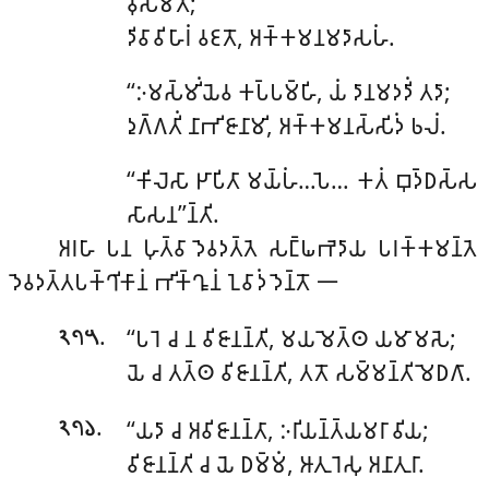
𑀯𑀼𑀲𑀻𑀫𑀢𑁄;
𑀤𑀺𑀯𑀸𑀯𑀺𑀳𑀸𑀭𑀁 𑀯𑀚𑀢𑁄, 𑀅𑀓𑁆𑀓𑀫𑀦𑀫𑀤𑀸𑀲𑀳𑀁.
‘‘𑀇𑀫𑀲𑁆𑀫𑀺𑀁𑀬𑁂𑀯 𑀓𑀧𑁆𑀧𑀫𑁆𑀳𑀺, 𑀬𑀁 𑀤𑀸𑀦𑀫𑀤𑀤𑀺𑀁 𑀢𑀤𑀸;
𑀤𑀼𑀕𑁆𑀕𑀢𑀺𑀁 𑀦𑀸𑀪𑀺𑀚𑀸𑀦𑀸𑀫𑀺, 𑀅𑀓𑁆𑀓𑀫𑀦𑀲𑁆𑀲𑀺𑀤𑀁 𑀨𑀮𑀁.
‘‘𑀓𑀺𑀮𑁂𑀲𑀸 𑀛𑀸𑀧𑀺𑀢𑀸 𑀫𑀬𑁆𑀳𑀁…𑀧𑁂… 𑀓𑀢𑀁 𑀩𑀼𑀤𑁆𑀥𑀲𑁆𑀲
𑀲𑀸𑀲𑀦’’𑀦𑁆𑀢𑀺.
𑀅𑀭𑀳𑀸 𑀧𑀦 𑀳𑀼𑀢𑁆𑀯𑀸 𑀤𑁂𑀯𑀤𑀢𑁆𑀢𑁂 𑀲𑀗𑁆𑀖𑀪𑁂𑀤𑀸𑀬 𑀧𑀭𑀓𑁆𑀓𑀫𑀦𑁆𑀢𑁂
𑀤𑁂𑀯𑀤𑀢𑁆𑀢𑀧𑀓𑁆𑀔𑀺𑀓𑀸𑀦𑀁 𑀪𑀺𑀓𑁆𑀔𑀽𑀦𑀁 𑀑𑀯𑀸𑀤𑀁 𑀤𑁂𑀦𑁆𑀢𑁄 𑁋
.
‘‘𑀧𑀭𑁂 𑀘 𑀦 𑀯𑀺𑀚𑀸𑀦𑀦𑁆𑀢𑀺, 𑀫𑀬𑀫𑁂𑀢𑁆𑀣 𑀬𑀫𑀸𑀫𑀲𑁂;
𑁨𑁭𑁫
𑀬𑁂 𑀘 𑀢𑀢𑁆𑀣 𑀯𑀺𑀚𑀸𑀦𑀦𑁆𑀢𑀺, 𑀢𑀢𑁄 𑀲𑀫𑁆𑀫𑀦𑁆𑀢𑀺 𑀫𑁂𑀥𑀕𑀸.
.
‘‘𑀬𑀤𑀸 𑀘 𑀅𑀯𑀺𑀚𑀸𑀦𑀦𑁆𑀢𑀸, 𑀇𑀭𑀺𑀬𑀦𑁆𑀢𑁆𑀬𑀫𑀭𑀸 𑀯𑀺𑀬;
𑁨𑁭𑁬
𑀯𑀺𑀚𑀸𑀦𑀦𑁆𑀢𑀺 𑀘 𑀬𑁂 𑀥𑀫𑁆𑀫𑀁, 𑀆𑀢𑀼𑀭𑁂𑀲𑀼 𑀅𑀦𑀸𑀢𑀼𑀭𑀸.