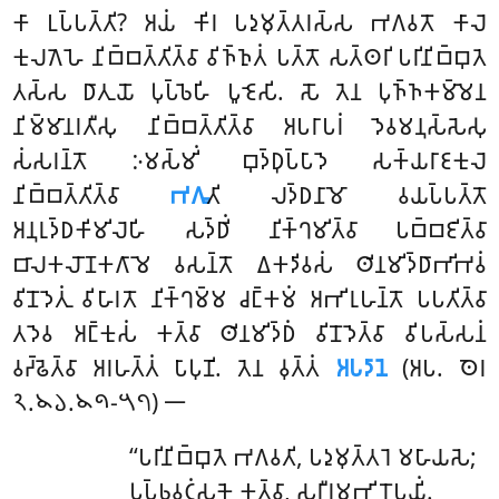
𑀓𑀸 𑀉𑀧𑁆𑀧𑀢𑁆𑀢𑀺? 𑀅𑀬𑀁 𑀓𑀺𑀭 𑀧𑀤𑀼𑀫𑀼𑀢𑁆𑀢𑀭𑀲𑁆𑀲 𑀪𑀕𑀯𑀢𑁄 𑀓𑀸𑀮𑁂
𑀓𑀼𑀮𑀕𑁂𑀳𑁂 𑀦𑀺𑀩𑁆𑀩𑀢𑁆𑀢𑀺𑀢𑁆𑀯𑀸 𑀯𑀺𑀜𑁆𑀜𑀼𑀢𑀁 𑀧𑀢𑁆𑀢𑁄 𑀲𑀢𑁆𑀣𑀭𑀺 𑀧𑀭𑀺𑀦𑀺𑀩𑁆𑀩𑀼𑀢𑁂
𑀢𑀲𑁆𑀲 𑀥𑀸𑀢𑀼𑀬𑁄 𑀧𑀼𑀧𑁆𑀨𑁂𑀳𑀺 𑀧𑀽𑀚𑁂𑀲𑀺. 𑀲𑁄 𑀢𑁂𑀦 𑀧𑀼𑀜𑁆𑀜𑀓𑀫𑁆𑀫𑁂𑀦
𑀦𑀺𑀫𑁆𑀫𑀸𑀦𑀭𑀢𑀻𑀲𑀼 𑀦𑀺𑀩𑁆𑀩𑀢𑁆𑀢𑀺𑀢𑁆𑀯𑀸 𑀅𑀧𑀭𑀸𑀧𑀭𑀁 𑀤𑁂𑀯𑀫𑀦𑀼𑀲𑁆𑀲𑁂𑀲𑀼
𑀲𑀁𑀲𑀭𑀦𑁆𑀢𑁄 𑀇𑀫𑀲𑁆𑀫𑀺𑀁 𑀩𑀼𑀤𑁆𑀥𑀼𑀧𑁆𑀧𑀸𑀤𑁂 𑀲𑀓𑁆𑀬𑀭𑀸𑀚𑀓𑀼𑀮𑁂
𑀦𑀺𑀩𑁆𑀩𑀢𑁆𑀢𑀺𑀢𑁆𑀯𑀸
𑀪𑀕𑀽
𑀢𑀺 𑀮𑀤𑁆𑀥𑀦𑀸𑀫𑁄 𑀯𑀬𑀧𑁆𑀧𑀢𑁆𑀢𑁄
𑀅𑀦𑀼𑀭𑀼𑀤𑁆𑀥𑀓𑀺𑀫𑀺𑀮𑁂𑀳𑀺 𑀲𑀤𑁆𑀥𑀺𑀁 𑀦𑀺𑀓𑁆𑀔𑀫𑀺𑀢𑁆𑀯𑀸 𑀧𑀩𑁆𑀩𑀚𑀺𑀢𑁆𑀯𑀸
𑀩𑀸𑀮𑀓𑀮𑁄𑀡𑀓𑀕𑀸𑀫𑁂 𑀯𑀲𑀦𑁆𑀢𑁄 𑀏𑀓𑀤𑀺𑀯𑀲𑀁 𑀣𑀺𑀦𑀫𑀺𑀤𑁆𑀥𑀸𑀪𑀺𑀪𑀯𑀁
𑀯𑀺𑀦𑁄𑀤𑁂𑀢𑀼𑀁 𑀯𑀺𑀳𑀸𑀭𑀢𑁄 𑀦𑀺𑀓𑁆𑀔𑀫𑁆𑀫 𑀘𑀗𑁆𑀓𑀫𑀁 𑀅𑀪𑀺𑀭𑀼𑀳𑀦𑁆𑀢𑁄 𑀧𑀧𑀢𑀺𑀢𑁆𑀯𑀸
𑀢𑀤𑁂𑀯 𑀅𑀗𑁆𑀓𑀼𑀲𑀁 𑀓𑀢𑁆𑀯𑀸 𑀣𑀺𑀦𑀫𑀺𑀤𑁆𑀥𑀁 𑀯𑀺𑀦𑁄𑀤𑁂𑀢𑁆𑀯𑀸 𑀯𑀺𑀧𑀲𑁆𑀲𑀦𑀁
𑀯𑀟𑁆𑀠𑁂𑀢𑁆𑀯𑀸 𑀅𑀭𑀳𑀢𑁆𑀢𑀁 𑀧𑀸𑀧𑀼𑀡𑀺. 𑀢𑁂𑀦 𑀯𑀼𑀢𑁆𑀢𑀁
𑀅𑀧𑀤𑀸𑀦𑁂
(𑀅𑀧. 𑀣𑁂𑀭
𑁨.𑁪𑁬.𑁪𑁯-𑁫𑁭) 𑁋
‘‘𑀧𑀭𑀺𑀦𑀺𑀩𑁆𑀩𑀼𑀢𑁂 𑀪𑀕𑀯𑀢𑀺, 𑀧𑀤𑀼𑀫𑀼𑀢𑁆𑀢𑀭𑁂 𑀫𑀳𑀸𑀬𑀲𑁂;
𑀧𑀼𑀧𑁆𑀨𑀯𑀝𑀁𑀲𑀓𑁂 𑀓𑀢𑁆𑀯𑀸, 𑀲𑀭𑀻𑀭𑀫𑀪𑀺𑀭𑁄𑀧𑀬𑀺𑀁.