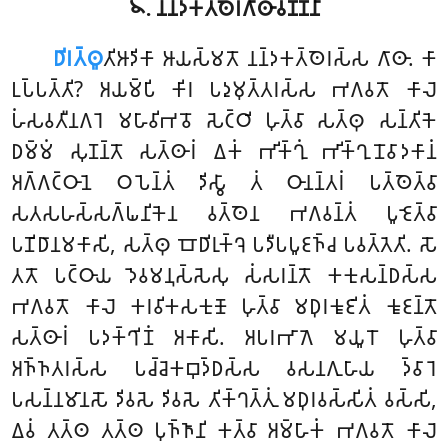
𑁪. 𑀦𑀦𑁆𑀤𑀓𑀢𑁆𑀣𑁂𑀭𑀕𑀸𑀣𑀸𑀯𑀡𑁆𑀡𑀦𑀸
𑀥𑀺𑀭𑀢𑁆𑀣𑀽
𑀢𑀺𑀆𑀤𑀺𑀓𑀸
𑀆𑀬𑀲𑁆𑀫𑀢𑁄 𑀦𑀦𑁆𑀤𑀓𑀢𑁆𑀣𑁂𑀭𑀲𑁆𑀲 𑀕𑀸𑀣𑀸. 𑀓𑀸
𑀉𑀧𑁆𑀧𑀢𑁆𑀢𑀺? 𑀅𑀬𑀫𑁆𑀧𑀺 𑀓𑀺𑀭 𑀧𑀤𑀼𑀫𑀼𑀢𑁆𑀢𑀭𑀲𑁆𑀲 𑀪𑀕𑀯𑀢𑁄 𑀓𑀸𑀮𑁂
𑀳𑀁𑀲𑀯𑀢𑀻𑀦𑀕𑀭𑁂 𑀫𑀳𑀸𑀯𑀺𑀪𑀯𑁄 𑀲𑁂𑀝𑁆𑀞𑀺 𑀳𑀼𑀢𑁆𑀯𑀸 𑀲𑀢𑁆𑀣𑀼 𑀲𑀦𑁆𑀢𑀺𑀓𑁂
𑀥𑀫𑁆𑀫𑀁 𑀲𑀼𑀡𑀦𑁆𑀢𑁄 𑀲𑀢𑁆𑀣𑀸𑀭𑀁 𑀏𑀓𑀁 𑀪𑀺𑀓𑁆𑀔𑀼𑀁 𑀪𑀺𑀓𑁆𑀔𑀼𑀦𑁄𑀯𑀸𑀤𑀓𑀸𑀦𑀁
𑀅𑀕𑁆𑀕𑀝𑁆𑀞𑀸𑀦𑁂 𑀞𑀧𑁂𑀦𑁆𑀢𑀁 𑀤𑀺𑀲𑁆𑀯𑀸 𑀢𑀁 𑀞𑀸𑀦𑀦𑁆𑀢𑀭𑀁 𑀧𑀢𑁆𑀣𑁂𑀢𑁆𑀯𑀸
𑀲𑀢𑀲𑀳𑀲𑁆𑀲𑀕𑁆𑀖𑀦𑀺𑀓𑁂𑀦 𑀯𑀢𑁆𑀣𑁂𑀦 𑀪𑀕𑀯𑀦𑁆𑀢𑀁 𑀧𑀽𑀚𑁂𑀢𑁆𑀯𑀸
𑀧𑀡𑀺𑀥𑀸𑀦𑀫𑀓𑀸𑀲𑀺, 𑀲𑀢𑁆𑀣𑀼 𑀩𑁄𑀥𑀺𑀭𑀼𑀓𑁆𑀔𑁂 𑀧𑀤𑀻𑀧𑀧𑀽𑀚𑀜𑁆𑀘 𑀧𑀯𑀢𑁆𑀢𑁂𑀢𑀺. 𑀲𑁄
𑀢𑀢𑁄 𑀧𑀝𑁆𑀞𑀸𑀬 𑀤𑁂𑀯𑀫𑀦𑀼𑀲𑁆𑀲𑁂𑀲𑀼 𑀲𑀁𑀲𑀭𑀦𑁆𑀢𑁄 𑀓𑀓𑀼𑀲𑀦𑁆𑀥𑀲𑁆𑀲
𑀪𑀕𑀯𑀢𑁄 𑀓𑀸𑀮𑁂 𑀓𑀭𑀯𑀺𑀓𑀲𑀓𑀼𑀡𑁄 𑀳𑀼𑀢𑁆𑀯𑀸 𑀫𑀥𑀼𑀭𑀓𑀽𑀚𑀺𑀢𑀁 𑀓𑀽𑀚𑀦𑁆𑀢𑁄
𑀲𑀢𑁆𑀣𑀸𑀭𑀁 𑀧𑀤𑀓𑁆𑀔𑀺𑀡𑀁 𑀅𑀓𑀸𑀲𑀺. 𑀅𑀧𑀭𑀪𑀸𑀕𑁂 𑀫𑀬𑀽𑀭𑁄 𑀳𑀼𑀢𑁆𑀯𑀸
𑀅𑀜𑁆𑀜𑀢𑀭𑀲𑁆𑀲 𑀧𑀘𑁆𑀘𑁂𑀓𑀩𑀼𑀤𑁆𑀥𑀲𑁆𑀲 𑀯𑀲𑀦𑀕𑀼𑀳𑀸𑀬 𑀤𑁆𑀯𑀸𑀭𑁂
𑀧𑀲𑀦𑁆𑀦𑀫𑀸𑀦𑀲𑁄 𑀤𑀺𑀯𑀲𑁂 𑀤𑀺𑀯𑀲𑁂 𑀢𑀺𑀓𑁆𑀔𑀢𑁆𑀢𑀼𑀁 𑀫𑀥𑀼𑀭𑀯𑀲𑁆𑀲𑀺𑀢𑀁 𑀯𑀲𑁆𑀲𑀺,
𑀏𑀯𑀁 𑀢𑀢𑁆𑀣 𑀢𑀢𑁆𑀣 𑀧𑀼𑀜𑁆𑀜𑀸𑀦𑀺 𑀓𑀢𑁆𑀯𑀸 𑀅𑀫𑁆𑀳𑀸𑀓𑀁 𑀪𑀕𑀯𑀢𑁄 𑀓𑀸𑀮𑁂