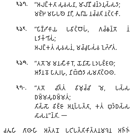
.
‘‘𑀅𑀮𑀗𑁆𑀓𑀢𑀸
𑀲𑀼𑀯𑀲𑀦𑀸, 𑀫𑀸𑀮𑀺𑀦𑀻 𑀘𑀦𑁆𑀤𑀦𑀼𑀲𑁆𑀲𑀤𑀸;
𑁨𑁬𑁭
𑀫𑀚𑁆𑀛𑁂 𑀫𑀳𑀸𑀧𑀣𑁂 𑀦𑀸𑀭𑀻, 𑀢𑀽𑀭𑀺𑀬𑁂 𑀦𑀘𑁆𑀘𑀢𑀺 𑀦𑀝𑁆𑀝𑀓𑀻.
.
‘‘𑀧𑀺𑀡𑁆𑀟𑀺𑀓𑀸𑀬 𑀧𑀯𑀺𑀝𑁆𑀞𑁄𑀳𑀁, 𑀕𑀘𑁆𑀙𑀦𑁆𑀢𑁄 𑀦𑀁
𑁨𑁬𑁮
𑀉𑀤𑀺𑀓𑁆𑀔𑀺𑀲𑀁;
𑀅𑀮𑀗𑁆𑀓𑀢𑀁 𑀲𑀼𑀯𑀲𑀦𑀁, 𑀫𑀘𑁆𑀘𑀼𑀧𑀸𑀲𑀁𑀯 𑀑𑀟𑁆𑀟𑀺𑀢𑀁.
.
‘‘𑀢𑀢𑁄 𑀫𑁂 𑀫𑀦𑀲𑀻𑀓𑀸𑀭𑁄, 𑀬𑁄𑀦𑀺𑀲𑁄 𑀉𑀤𑀧𑀚𑁆𑀚𑀣;
𑁨𑁬𑁯
𑀆𑀤𑀻𑀦𑀯𑁄 𑀧𑀸𑀢𑀼𑀭𑀳𑀼, 𑀦𑀺𑀩𑁆𑀩𑀺𑀤𑀸 𑀲𑀫𑀢𑀺𑀝𑁆𑀞𑀣.
.
‘‘𑀢𑀢𑁄
𑀘𑀺𑀢𑁆𑀢𑀁 𑀯𑀺𑀫𑀼𑀘𑁆𑀘𑀺 𑀫𑁂, 𑀧𑀲𑁆𑀲
𑁨𑁭𑁦
𑀥𑀫𑁆𑀫𑀲𑀼𑀥𑀫𑁆𑀫𑀢𑀁;
𑀢𑀺𑀲𑁆𑀲𑁄 𑀯𑀺𑀚𑁆𑀚𑀸 𑀅𑀦𑀼𑀧𑁆𑀧𑀢𑁆𑀢𑀸, 𑀓𑀢𑀁 𑀩𑀼𑀤𑁆𑀥𑀲𑁆𑀲
𑀲𑀸𑀲𑀦’’𑀦𑁆𑀢𑀺. 𑁋
𑀘𑀢𑀽𑀳𑀺 𑀕𑀸𑀣𑀸𑀳𑀺 𑀅𑀢𑁆𑀢𑀦𑁄 𑀧𑀝𑀺𑀧𑀢𑁆𑀢𑀺𑀓𑀺𑀢𑁆𑀢𑀦𑀫𑀼𑀔𑁂𑀦 𑀅𑀜𑁆𑀜𑀁