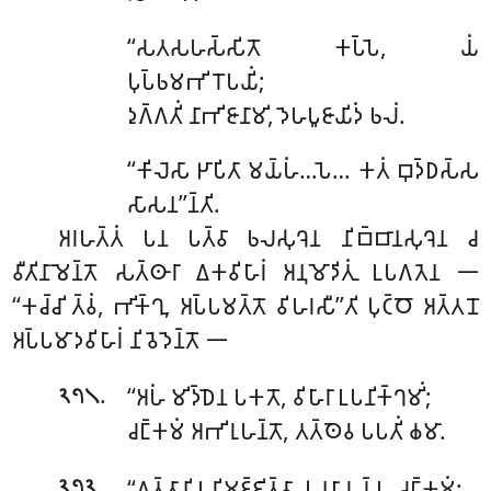
‘‘𑀲𑀢𑀲𑀳𑀲𑁆𑀲𑀺𑀢𑁄
𑀓𑀧𑁆𑀧𑁂, 𑀬𑀁
𑀧𑀼𑀧𑁆𑀨𑀫𑀪𑀺𑀭𑁄𑀧𑀬𑀺𑀁;
𑀤𑀼𑀕𑁆𑀕𑀢𑀺𑀁 𑀦𑀸𑀪𑀺𑀚𑀸𑀦𑀸𑀫𑀺, 𑀤𑁂𑀳𑀧𑀽𑀚𑀸𑀬𑀺𑀤𑀁 𑀨𑀮𑀁.
‘‘𑀓𑀺𑀮𑁂𑀲𑀸 𑀛𑀸𑀧𑀺𑀢𑀸 𑀫𑀬𑁆𑀳𑀁…𑀧𑁂… 𑀓𑀢𑀁 𑀩𑀼𑀤𑁆𑀥𑀲𑁆𑀲
𑀲𑀸𑀲𑀦’’𑀦𑁆𑀢𑀺.
𑀅𑀭𑀳𑀢𑁆𑀢𑀁 𑀧𑀦 𑀧𑀢𑁆𑀯𑀸 𑀨𑀮𑀲𑀼𑀔𑁂𑀦 𑀦𑀺𑀩𑁆𑀩𑀸𑀦𑀲𑀼𑀔𑁂𑀦 𑀘
𑀯𑀻𑀢𑀺𑀦𑀸𑀫𑁂𑀦𑁆𑀢𑁄 𑀲𑀢𑁆𑀣𑀸𑀭𑀸 𑀏𑀓𑀯𑀺𑀳𑀸𑀭𑀁 𑀅𑀦𑀼𑀫𑁄𑀤𑀺𑀢𑀼𑀁 𑀉𑀧𑀕𑀢𑁂𑀦 𑁋
‘‘𑀓𑀘𑁆𑀘𑀺 𑀢𑁆𑀯𑀁, 𑀪𑀺𑀓𑁆𑀔𑀼, 𑀅𑀧𑁆𑀧𑀫𑀢𑁆𑀢𑁄 𑀯𑀺𑀳𑀭𑀲𑀻’’𑀢𑀺 𑀧𑀼𑀝𑁆𑀞𑁄 𑀅𑀢𑁆𑀢𑀦𑁄
𑀅𑀧𑁆𑀧𑀫𑀸𑀤𑀯𑀺𑀳𑀸𑀭𑀁 𑀦𑀺𑀯𑁂𑀤𑁂𑀦𑁆𑀢𑁄 𑁋
.
‘‘𑀅𑀳𑀁 𑀫𑀺𑀤𑁆𑀥𑁂𑀦 𑀧𑀓𑀢𑁄, 𑀯𑀺𑀳𑀸𑀭𑀸 𑀉𑀧𑀦𑀺𑀓𑁆𑀔𑀫𑀺𑀁;
𑁨𑁭𑁧
𑀘𑀗𑁆𑀓𑀫𑀁 𑀅𑀪𑀺𑀭𑀼𑀳𑀦𑁆𑀢𑁄, 𑀢𑀢𑁆𑀣𑁂𑀯 𑀧𑀧𑀢𑀺𑀁 𑀙𑀫𑀸.
.
‘‘𑀕𑀢𑁆𑀢𑀸𑀦𑀺 𑀧𑀭𑀺𑀫𑀚𑁆𑀚𑀺𑀢𑁆𑀯𑀸, 𑀧𑀼𑀦𑀧𑀸𑀭𑀼𑀬𑁆𑀳 𑀘𑀗𑁆𑀓𑀫𑀁;
𑁨𑁭𑁨