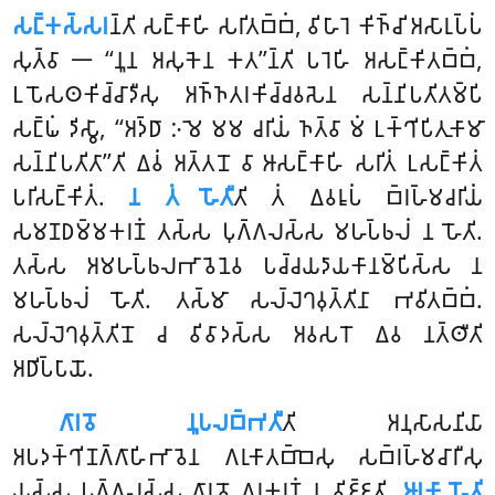
𑀲𑀗𑁆𑀓𑀲𑁆𑀲𑀭
𑀦𑁆𑀢𑀺 𑀲𑀗𑁆𑀓𑀸𑀳𑀺 𑀲𑀭𑀺𑀢𑀩𑁆𑀩𑀁, 𑀯𑀺𑀳𑀸𑀭𑁂 𑀓𑀺𑀜𑁆𑀘𑀺 𑀅𑀲𑀸𑀭𑀼𑀧𑁆𑀧𑀁
𑀲𑀼𑀢𑁆𑀯𑀸 𑁋 ‘‘𑀦𑀽𑀦 𑀅𑀲𑀼𑀓𑁂𑀦 𑀓𑀢’’𑀦𑁆𑀢𑀺 𑀧𑀭𑁂𑀳𑀺 𑀅𑀲𑀗𑁆𑀓𑀺𑀢𑀩𑁆𑀩𑀁,
𑀉𑀧𑁄𑀲𑀣𑀓𑀺𑀘𑁆𑀘𑀸𑀤𑀻𑀲𑀼 𑀅𑀜𑁆𑀜𑀢𑀭𑀓𑀺𑀘𑁆𑀘𑀯𑀲𑁂𑀦 𑀲𑀦𑁆𑀦𑀺𑀧𑀢𑀺𑀢𑀫𑁆𑀧𑀺
𑀲𑀗𑁆𑀖𑀁 𑀤𑀺𑀲𑁆𑀯𑀸, ‘‘𑀅𑀤𑁆𑀥𑀸 𑀇𑀫𑁂 𑀫𑀫 𑀘𑀭𑀺𑀬𑀁 𑀜𑀢𑁆𑀯𑀸 𑀫𑀁 𑀉𑀓𑁆𑀔𑀺𑀧𑀺𑀢𑀼𑀓𑀸𑀫𑀸
𑀲𑀦𑁆𑀦𑀺𑀧𑀢𑀺𑀢𑀸’’𑀢𑀺 𑀏𑀯𑀁 𑀅𑀢𑁆𑀢𑀦𑁄 𑀯𑀸 𑀆𑀲𑀗𑁆𑀓𑀸𑀳𑀺 𑀲𑀭𑀺𑀢𑀁 𑀉𑀲𑀗𑁆𑀓𑀺𑀢𑀁
𑀧𑀭𑀺𑀲𑀗𑁆𑀓𑀺𑀢𑀁.
𑀦 𑀢𑀁 𑀳𑁄𑀢𑀻
𑀢𑀺 𑀢𑀁 𑀏𑀯𑀭𑀽𑀧𑀁 𑀩𑁆𑀭𑀳𑁆𑀫𑀘𑀭𑀺𑀬𑀁
𑀲𑀫𑀡𑀥𑀫𑁆𑀫𑀓𑀭𑀡𑀁 𑀢𑀲𑁆𑀲 𑀧𑀼𑀕𑁆𑀕𑀮𑀲𑁆𑀲 𑀫𑀳𑀧𑁆𑀨𑀮𑀁 𑀦 𑀳𑁄𑀢𑀺.
𑀢𑀲𑁆𑀲 𑀅𑀫𑀳𑀧𑁆𑀨𑀮𑀪𑀸𑀯𑁂𑀦𑁂𑀯 𑀧𑀘𑁆𑀘𑀬𑀤𑀸𑀬𑀓𑀸𑀦𑀫𑁆𑀧𑀺𑀲𑁆𑀲 𑀦
𑀫𑀳𑀧𑁆𑀨𑀮𑀁 𑀳𑁄𑀢𑀺. 𑀢𑀲𑁆𑀫𑀸 𑀲𑀮𑁆𑀮𑁂𑀔𑀯𑀼𑀢𑁆𑀢𑀺𑀦𑀸 𑀪𑀯𑀺𑀢𑀩𑁆𑀩𑀁.
𑀲𑀮𑁆𑀮𑁂𑀔𑀯𑀼𑀢𑁆𑀢𑀺𑀦𑁄 𑀘 𑀯𑀺𑀯𑀸𑀤𑀲𑁆𑀲 𑀅𑀯𑀲𑀭𑁄 𑀏𑀯 𑀦𑀢𑁆𑀣𑀻𑀢𑀺
𑀅𑀥𑀺𑀧𑁆𑀧𑀸𑀬𑁄.
𑀕𑀸𑀭𑀯𑁄
𑀦𑀽𑀧𑀮𑀩𑁆𑀪𑀢𑀻
𑀢𑀺 𑀅𑀦𑀼𑀲𑀸𑀲𑀦𑀺𑀬𑀸
𑀅𑀧𑀤𑀓𑁆𑀔𑀺𑀡𑀕𑁆𑀕𑀸𑀳𑀺𑀪𑀸𑀯𑁂𑀦 𑀕𑀭𑀼𑀓𑀸𑀢𑀩𑁆𑀩𑁂𑀲𑀼 𑀲𑀩𑁆𑀭𑀳𑁆𑀫𑀘𑀸𑀭𑀻𑀲𑀼
𑀬𑀲𑁆𑀲 𑀧𑀼𑀕𑁆𑀕𑀮𑀲𑁆𑀲 𑀕𑀸𑀭𑀯𑁄 𑀕𑀭𑀼𑀓𑀭𑀡𑀁 𑀦 𑀯𑀺𑀚𑁆𑀚𑀢𑀺.
𑀆𑀭𑀓𑀸 𑀳𑁄𑀢𑀺