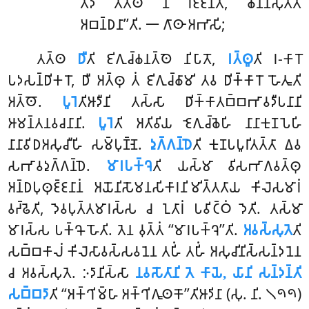
𑀢𑀸𑀤𑀻 𑀢𑀢𑁆𑀣 𑀦 𑀭𑀚𑁆𑀚𑀦𑁆𑀢𑀺, 𑀙𑀺𑀦𑁆𑀦𑀲𑀼𑀢𑁆𑀢𑀸
𑀅𑀩𑀦𑁆𑀥𑀦𑀸’’𑀢𑀺. 𑁋 𑀕𑀸𑀣𑀸 𑀅𑀪𑀸𑀲𑀺;
𑀢𑀢𑁆𑀣
𑀥𑀻
𑀢𑀺 𑀚𑀺𑀕𑀼𑀘𑁆𑀙𑀦𑀢𑁆𑀣𑁂 𑀦𑀺𑀧𑀸𑀢𑁄,
𑀭𑀢𑁆𑀣𑀽
𑀢𑀺 𑀭-𑀓𑀸𑀭𑁄
𑀧𑀤𑀲𑀦𑁆𑀥𑀺𑀓𑀭𑁄, 𑀥𑀻 𑀅𑀢𑁆𑀣𑀼 𑀢𑀁 𑀚𑀺𑀕𑀼𑀘𑁆𑀙𑀸𑀫𑀺 𑀢𑀯 𑀥𑀺𑀓𑁆𑀓𑀸𑀭𑁄 𑀳𑁄𑀢𑀽𑀢𑀺
𑀅𑀢𑁆𑀣𑁄.
𑀧𑀽𑀭𑁂
𑀢𑀺𑀆𑀤𑀻𑀦𑀺 𑀢𑀲𑁆𑀲𑀸 𑀥𑀺𑀓𑁆𑀓𑀸𑀢𑀩𑁆𑀩𑀪𑀸𑀯𑀤𑀻𑀧𑀦𑀸𑀦𑀺
𑀆𑀫𑀦𑁆𑀢𑀦𑀯𑀘𑀦𑀸𑀦𑀺.
𑀧𑀽𑀭𑁂
𑀢𑀺 𑀅𑀢𑀺𑀯𑀺𑀬 𑀚𑁂𑀕𑀼𑀘𑁆𑀙𑁂𑀳𑀺 𑀦𑀸𑀦𑀸𑀓𑀼𑀡𑀧𑁂𑀳𑀺
𑀦𑀸𑀦𑀸𑀯𑀺𑀥𑀅𑀲𑀼𑀘𑀻𑀳𑀺 𑀲𑀫𑁆𑀧𑀼𑀡𑁆𑀡𑁂.
𑀤𑀼𑀕𑁆𑀕𑀦𑁆𑀥𑁂
𑀢𑀺 𑀓𑀼𑀡𑀧𑀧𑀽𑀭𑀺𑀢𑀢𑁆𑀢𑀸 𑀏𑀯
𑀲𑀪𑀸𑀯𑀤𑀼𑀕𑁆𑀕𑀦𑁆𑀥𑁂.
𑀫𑀸𑀭𑀧𑀓𑁆𑀔𑁂
𑀢𑀺 𑀬𑀲𑁆𑀫𑀸 𑀯𑀺𑀲𑀪𑀸𑀕𑀯𑀢𑁆𑀣𑀼
𑀅𑀦𑁆𑀥𑀧𑀼𑀣𑀼𑀚𑁆𑀚𑀦𑀸𑀦𑀁 𑀅𑀬𑁄𑀦𑀺𑀲𑁄𑀫𑀦𑀲𑀺𑀓𑀸𑀭𑀦𑀺𑀫𑀺𑀢𑁆𑀢𑀢𑀸𑀬 𑀓𑀺𑀮𑁂𑀲𑀫𑀸𑀭𑀁
𑀯𑀟𑁆𑀠𑁂𑀢𑀺, 𑀤𑁂𑀯𑀧𑀼𑀢𑁆𑀢𑀫𑀸𑀭𑀲𑁆𑀲 𑀘 𑀑𑀢𑀸𑀭𑀁 𑀧𑀯𑀺𑀝𑁆𑀞𑀁 𑀤𑁂𑀢𑀺. 𑀢𑀲𑁆𑀫𑀸
𑀫𑀸𑀭𑀲𑁆𑀲 𑀧𑀓𑁆𑀔𑁄 𑀳𑁄𑀢𑀺. 𑀢𑁂𑀦 𑀯𑀼𑀢𑁆𑀢𑀁 ‘‘𑀫𑀸𑀭𑀧𑀓𑁆𑀔𑁂’’𑀢𑀺.
𑀅𑀯𑀲𑁆𑀲𑀼𑀢𑁂
𑀢𑀺
𑀲𑀩𑁆𑀩𑀓𑀸𑀮𑀁 𑀓𑀺𑀮𑁂𑀲𑀸𑀯𑀲𑁆𑀲𑀯𑀦𑁂𑀦 𑀢𑀳𑀺𑀁 𑀢𑀳𑀺𑀁 𑀅𑀲𑀼𑀘𑀺𑀦𑀺𑀲𑁆𑀲𑀦𑁆𑀤𑀦𑁂𑀦
𑀘 𑀅𑀯𑀲𑁆𑀲𑀼𑀢𑁂. 𑀇𑀤𑀸𑀦𑀺𑀲𑁆𑀲𑀸
𑀦𑀯𑀲𑁄𑀢𑀸𑀦𑀺 𑀢𑁂 𑀓𑀸𑀬𑁂, 𑀬𑀸𑀦𑀺 𑀲𑀦𑁆𑀤𑀦𑁆𑀢𑀺
𑀲𑀩𑁆𑀩𑀤𑀸
𑀢𑀺 ‘‘𑀅𑀓𑁆𑀔𑀺𑀫𑁆𑀳𑀸 𑀅𑀓𑁆𑀔𑀺𑀕𑀽𑀣𑀓𑁄’’𑀢𑀺𑀆𑀤𑀺𑀦𑀸 (𑀲𑀼. 𑀦𑀺. 𑁧𑁯𑁯)