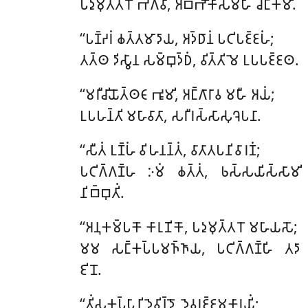
𑀧𑀤𑀼𑀫𑀼𑀢𑁆𑀢𑀭𑁄 𑀪𑀕𑀯𑀸, 𑀅𑀩𑁆𑀪𑁄𑀓𑀸𑀲𑀫𑁆𑀳𑀺 𑀘𑀗𑁆𑀓𑀫𑀺.
‘‘𑀧𑀡𑁆𑀟𑀭𑀁
𑀙𑀢𑁆𑀢𑀫𑀸𑀤𑀸𑀬, 𑀅𑀤𑁆𑀥𑀸𑀦𑀁 𑀧𑀝𑀺𑀧𑀚𑁆𑀚𑀳𑀁;
𑀢𑀢𑁆𑀣 𑀤𑀺𑀲𑁆𑀯𑀸𑀦 𑀲𑀫𑁆𑀩𑀼𑀤𑁆𑀥𑀁, 𑀯𑀺𑀢𑁆𑀢𑀺 𑀫𑁂 𑀉𑀧𑀧𑀚𑁆𑀚𑀣.
‘‘𑀫𑀭𑀻𑀘𑀺𑀬𑁄𑀢𑁆𑀣𑀝𑀸 𑀪𑀽𑀫𑀺, 𑀅𑀗𑁆𑀕𑀸𑀭𑀸𑀯 𑀫𑀳𑀻 𑀅𑀬𑀁;
𑀉𑀧𑀳𑀦𑁆𑀢𑀺 𑀫𑀳𑀸𑀯𑀸𑀢𑀸, 𑀲𑀭𑀻𑀭𑀲𑁆𑀲𑀸𑀲𑀼𑀔𑁂𑀧𑀦𑀸.
‘‘𑀲𑀻𑀢𑀁 𑀉𑀡𑁆𑀳𑀁 𑀯𑀺𑀳𑀦𑀦𑁆𑀢𑀁, 𑀯𑀸𑀢𑀸𑀢𑀧𑀦𑀺𑀯𑀸𑀭𑀡𑀁;
𑀧𑀝𑀺𑀕𑁆𑀕𑀡𑁆𑀳 𑀇𑀫𑀁 𑀙𑀢𑁆𑀢𑀁, 𑀨𑀲𑁆𑀲𑀬𑀺𑀲𑁆𑀲𑀸𑀫𑀺
𑀦𑀺𑀩𑁆𑀩𑀼𑀢𑀺𑀁.
‘‘𑀅𑀦𑀼𑀓𑀫𑁆𑀧𑀓𑁄 𑀓𑀸𑀭𑀼𑀡𑀺𑀓𑁄, 𑀧𑀤𑀼𑀫𑀼𑀢𑁆𑀢𑀭𑁄 𑀫𑀳𑀸𑀬𑀲𑁄;
𑀫𑀫 𑀲𑀗𑁆𑀓𑀧𑁆𑀧𑀫𑀜𑁆𑀜𑀸𑀬, 𑀧𑀝𑀺𑀕𑁆𑀕𑀡𑁆𑀳𑀺 𑀢𑀤𑀸
𑀚𑀺𑀦𑁄.
‘‘𑀢𑀺𑀁𑀲𑀓𑀧𑁆𑀧𑀸𑀦𑀺 𑀤𑁂𑀯𑀺𑀦𑁆𑀤𑁄, 𑀤𑁂𑀯𑀭𑀚𑁆𑀚𑀫𑀓𑀸𑀭𑀬𑀺𑀁;