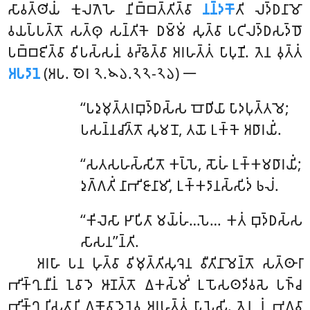
𑀲𑀸𑀯𑀢𑁆𑀣𑀺𑀬𑀁 𑀓𑀼𑀮𑀕𑁂𑀳𑁂 𑀦𑀺𑀩𑁆𑀩𑀢𑁆𑀢𑀺𑀢𑁆𑀯𑀸
𑀦𑀦𑁆𑀤𑀓𑁄
𑀢𑀺 𑀮𑀤𑁆𑀥𑀦𑀸𑀫𑁄
𑀯𑀬𑀧𑁆𑀧𑀢𑁆𑀢𑁄 𑀲𑀢𑁆𑀣𑀼 𑀲𑀦𑁆𑀢𑀺𑀓𑁂 𑀥𑀫𑁆𑀫𑀁 𑀲𑀼𑀢𑁆𑀯𑀸 𑀧𑀝𑀺𑀮𑀤𑁆𑀥𑀲𑀤𑁆𑀥𑁄
𑀧𑀩𑁆𑀩𑀚𑀺𑀢𑁆𑀯𑀸 𑀯𑀺𑀧𑀲𑁆𑀲𑀦𑀁 𑀯𑀟𑁆𑀠𑁂𑀢𑁆𑀯𑀸 𑀅𑀭𑀳𑀢𑁆𑀢𑀁 𑀧𑀸𑀧𑀼𑀡𑀺. 𑀢𑁂𑀦 𑀯𑀼𑀢𑁆𑀢𑀁
𑀅𑀧𑀤𑀸𑀦𑁂
(𑀅𑀧. 𑀣𑁂𑀭 𑁨.𑁪𑁬.𑁨𑁨-𑁨𑁬) 𑁋
‘‘𑀧𑀤𑀼𑀫𑀼𑀢𑁆𑀢𑀭𑀩𑀼𑀤𑁆𑀥𑀲𑁆𑀲
𑀩𑁄𑀥𑀺𑀬𑀸 𑀧𑀸𑀤𑀧𑀼𑀢𑁆𑀢𑀫𑁂;
𑀧𑀲𑀦𑁆𑀦𑀘𑀺𑀢𑁆𑀢𑁄 𑀲𑀼𑀫𑀦𑁄, 𑀢𑀬𑁄 𑀉𑀓𑁆𑀓𑁂 𑀅𑀥𑀸𑀭𑀬𑀺𑀁.
‘‘𑀲𑀢𑀲𑀳𑀲𑁆𑀲𑀺𑀢𑁄 𑀓𑀧𑁆𑀧𑁂, 𑀲𑁄𑀳𑀁 𑀉𑀓𑁆𑀓𑀫𑀥𑀸𑀭𑀬𑀺𑀁;
𑀤𑀼𑀕𑁆𑀕𑀢𑀺𑀁 𑀦𑀸𑀪𑀺𑀚𑀸𑀦𑀸𑀫𑀺, 𑀉𑀓𑁆𑀓𑀤𑀸𑀦𑀲𑁆𑀲𑀺𑀤𑀁 𑀨𑀮𑀁.
‘‘𑀓𑀺𑀮𑁂𑀲𑀸 𑀛𑀸𑀧𑀺𑀢𑀸 𑀫𑀬𑁆𑀳𑀁…𑀧𑁂… 𑀓𑀢𑀁 𑀩𑀼𑀤𑁆𑀥𑀲𑁆𑀲
𑀲𑀸𑀲𑀦’’𑀦𑁆𑀢𑀺.
𑀅𑀭𑀳𑀸 𑀧𑀦 𑀳𑀼𑀢𑁆𑀯𑀸 𑀯𑀺𑀫𑀼𑀢𑁆𑀢𑀺𑀲𑀼𑀔𑁂𑀦 𑀯𑀻𑀢𑀺𑀦𑀸𑀫𑁂𑀦𑁆𑀢𑁄 𑀲𑀢𑁆𑀣𑀸𑀭𑀸
𑀪𑀺𑀓𑁆𑀔𑀼𑀦𑀻𑀦𑀁 𑀑𑀯𑀸𑀤𑁂 𑀆𑀡𑀢𑁆𑀢𑁄 𑀏𑀓𑀲𑁆𑀫𑀺𑀁 𑀉𑀧𑁄𑀲𑀣𑀤𑀺𑀯𑀲𑁂 𑀧𑀜𑁆𑀘
𑀪𑀺𑀓𑁆𑀔𑀼𑀦𑀺𑀲𑀢𑀸𑀦𑀺 𑀏𑀓𑁄𑀯𑀸𑀤𑁂𑀦𑁂𑀯 𑀅𑀭𑀳𑀢𑁆𑀢𑀁 𑀧𑀸𑀧𑁂𑀲𑀺. 𑀢𑁂𑀦 𑀦𑀁 𑀪𑀕𑀯𑀸