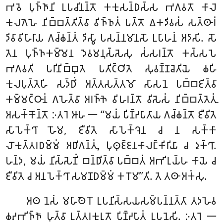
𑀪𑀯𑁂 𑀧𑀼𑀜𑁆𑀜𑀸𑀦𑀺 𑀉𑀧𑀘𑀺𑀦𑀦𑁆𑀢𑁄 𑀓𑀓𑀼𑀲𑀦𑁆𑀥𑀲𑁆𑀲 𑀪𑀕𑀯𑀢𑁄 𑀓𑀸𑀮𑁂
𑀓𑀼𑀮𑀕𑁂𑀳𑁂 𑀦𑀺𑀩𑁆𑀩𑀢𑁆𑀢𑀺𑀢𑁆𑀯𑀸 𑀯𑀺𑀜𑁆𑀜𑀼𑀢𑀁 𑀧𑀢𑁆𑀢𑁄 𑀏𑀓𑀤𑀺𑀯𑀲𑀁 𑀲𑀢𑁆𑀣𑀸𑀭𑀁
𑀤𑀺𑀯𑀸𑀯𑀺𑀳𑀸𑀭𑀸𑀬 𑀕𑀘𑁆𑀙𑀦𑁆𑀢𑀁 𑀤𑀺𑀲𑁆𑀯𑀸 𑀧𑀲𑀦𑁆𑀦𑀫𑀸𑀦𑀲𑁄 𑀉𑀧𑀸𑀳𑀦𑀁
𑀅𑀤𑀸𑀲𑀺. 𑀲𑁄
𑀢𑁂𑀦 𑀧𑀼𑀜𑁆𑀜𑀓𑀫𑁆𑀫𑁂𑀦 𑀤𑁂𑀯𑀫𑀦𑀼𑀲𑁆𑀲𑁂𑀲𑀼 𑀲𑀁𑀲𑀭𑀦𑁆𑀢𑁄 𑀓𑀲𑁆𑀲𑀧𑁂
𑀪𑀕𑀯𑀢𑀺 𑀧𑀭𑀺𑀦𑀺𑀩𑁆𑀩𑀼𑀢𑁂 𑀧𑀢𑀺𑀝𑁆𑀞𑀺𑀢𑁂 𑀲𑀼𑀯𑀡𑁆𑀡𑀘𑁂𑀢𑀺𑀬𑁂 𑀙𑀳𑀺
𑀓𑀼𑀮𑀧𑀼𑀢𑁆𑀢𑁂𑀳𑀺 𑀲𑀤𑁆𑀥𑀺𑀁 𑀅𑀢𑁆𑀢𑀲𑀢𑁆𑀢𑀫𑁄 𑀲𑀸𑀲𑀦𑁂 𑀧𑀩𑁆𑀩𑀚𑀺𑀢𑁆𑀯𑀸
𑀓𑀫𑁆𑀫𑀝𑁆𑀞𑀸𑀦𑀁 𑀕𑀳𑁂𑀢𑁆𑀯𑀸 𑀅𑀭𑀜𑁆𑀜𑁂 𑀯𑀺𑀳𑀭𑀦𑁆𑀢𑁄 𑀯𑀺𑀲𑁂𑀲𑀁 𑀦𑀺𑀩𑁆𑀩𑀢𑁆𑀢𑁂𑀢𑀼𑀁
𑀅𑀲𑀓𑁆𑀓𑁄𑀦𑁆𑀢𑁄 𑀇𑀢𑀭𑁂 𑀆𑀳 𑁋 ‘‘𑀫𑀬𑀁 𑀧𑀺𑀡𑁆𑀟𑀧𑀸𑀢𑀸𑀬 𑀕𑀘𑁆𑀙𑀦𑁆𑀢𑁄 𑀚𑀻𑀯𑀺𑀢𑁂
𑀲𑀸𑀧𑁂𑀓𑁆𑀔𑀸 𑀳𑁄𑀫, 𑀚𑀻𑀯𑀺𑀢𑁂 𑀲𑀸𑀧𑁂𑀓𑁆𑀔𑁂𑀦 𑀘 𑀦 𑀲𑀓𑁆𑀓𑀸
𑀮𑁄𑀓𑀼𑀢𑁆𑀢𑀭𑀥𑀫𑁆𑀫𑀁 𑀅𑀥𑀺𑀕𑀦𑁆𑀢𑀼𑀁, 𑀧𑀼𑀣𑀼𑀚𑁆𑀚𑀦𑀓𑀸𑀮𑀗𑁆𑀓𑀺𑀭𑀺𑀬𑀸 𑀘 𑀤𑀼𑀓𑁆𑀔𑀸.
𑀳𑀦𑁆𑀤, 𑀫𑀬𑀁 𑀦𑀺𑀲𑁆𑀲𑁂𑀡𑀺𑀁 𑀩𑀦𑁆𑀥𑀺𑀢𑁆𑀯𑀸 𑀧𑀩𑁆𑀩𑀢𑀁 𑀅𑀪𑀺𑀭𑀼𑀬𑁆𑀳 𑀓𑀸𑀬𑁂 𑀘
𑀚𑀻𑀯𑀺𑀢𑁂 𑀘 𑀅𑀦𑀧𑁂𑀓𑁆𑀔𑀸 𑀲𑀫𑀡𑀥𑀫𑁆𑀫𑀁 𑀓𑀭𑁄𑀫𑀸’’𑀢𑀺. 𑀢𑁂 𑀢𑀣𑀸 𑀅𑀓𑀁𑀲𑀼.
𑀅𑀣 𑀦𑁂𑀲𑀁 𑀫𑀳𑀸𑀣𑁂𑀭𑁄 𑀉𑀧𑀦𑀺𑀲𑁆𑀲𑀬𑀲𑀫𑁆𑀧𑀦𑁆𑀦𑀢𑁆𑀢𑀸 𑀢𑀤𑀳𑁂𑀯
𑀙𑀴𑀪𑀺𑀜𑁆𑀜𑁄 𑀳𑀼𑀢𑁆𑀯𑀸 𑀉𑀢𑁆𑀢𑀭𑀓𑀼𑀭𑀼𑀢𑁄 𑀧𑀺𑀡𑁆𑀟𑀧𑀸𑀢𑀁 𑀉𑀧𑀦𑁂𑀲𑀺. 𑀇𑀢𑀭𑁂 𑁋