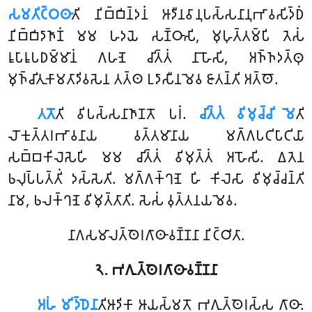
𑀲𑀫𑀢𑀺𑀝𑁆𑀞𑀣𑀸
𑀢𑀺 𑀦𑀺𑀩𑁆𑀩𑀺𑀦𑁆𑀤𑀦𑀁 𑀆𑀤𑀻𑀦𑀯𑀸𑀦𑀼𑀧𑀲𑁆𑀲𑀦𑀸𑀦𑀼𑀪𑀸𑀯𑀲𑀺𑀤𑁆𑀥𑀁
𑀦𑀺𑀩𑁆𑀩𑀺𑀤𑀸𑀜𑀸𑀡𑀁 𑀫𑀫 𑀳𑀤𑀬𑁂 𑀲𑀡𑁆𑀞𑀸𑀲𑀺, 𑀫𑀼𑀳𑀼𑀢𑁆𑀢𑀫𑁆𑀧𑀺
𑀢𑁂𑀲𑀁
𑀭𑀽𑀧𑀸𑀭𑀽𑀧𑀥𑀫𑁆𑀫𑀸𑀦𑀁 𑀕𑀳𑀡𑁂 𑀘𑀺𑀢𑁆𑀢𑀁 𑀦𑀸𑀳𑁄𑀲𑀺, 𑀅𑀜𑁆𑀜𑀤𑀢𑁆𑀣𑀼
𑀫𑀼𑀜𑁆𑀘𑀺𑀢𑀼𑀓𑀸𑀫𑀢𑀸𑀤𑀺𑀯𑀲𑁂𑀦 𑀢𑀢𑁆𑀣 𑀉𑀤𑀸𑀲𑀻𑀦𑀫𑁂𑀯 𑀚𑀸𑀢𑀦𑁆𑀢𑀺 𑀅𑀢𑁆𑀣𑁄.
𑀢𑀢𑁄
𑀢𑀺
𑀯𑀺𑀧𑀲𑁆𑀲𑀦𑀸𑀜𑀸𑀡𑀢𑁄 𑀧𑀭𑀁.
𑀘𑀺𑀢𑁆𑀢𑀁 𑀯𑀺𑀫𑀼𑀘𑁆𑀘𑀺 𑀫𑁂
𑀢𑀺
𑀮𑁄𑀓𑀼𑀢𑁆𑀢𑀭𑀪𑀸𑀯𑀦𑀸𑀬 𑀯𑀢𑁆𑀢𑀫𑀸𑀦𑀸𑀬 𑀫𑀕𑁆𑀕𑀧𑀝𑀺𑀧𑀸𑀝𑀺𑀬𑀸
𑀲𑀩𑁆𑀩𑀓𑀺𑀮𑁂𑀲𑁂𑀳𑀺 𑀫𑀫 𑀘𑀺𑀢𑁆𑀢𑀁 𑀯𑀺𑀫𑀼𑀢𑁆𑀢𑀁 𑀅𑀳𑁄𑀲𑀺. 𑀏𑀢𑁂𑀦
𑀨𑀮𑀼𑀧𑁆𑀧𑀢𑁆𑀢𑀺𑀁 𑀤𑀲𑁆𑀲𑁂𑀢𑀺. 𑀫𑀕𑁆𑀕𑀓𑁆𑀔𑀡𑁂 𑀳𑀺 𑀓𑀺𑀮𑁂𑀲𑀸 𑀯𑀺𑀫𑀼𑀘𑁆𑀘𑀦𑁆𑀢𑀺
𑀦𑀸𑀫, 𑀨𑀮𑀓𑁆𑀔𑀡𑁂 𑀯𑀺𑀫𑀼𑀢𑁆𑀢𑀸𑀢𑀺. 𑀲𑁂𑀲𑀁 𑀯𑀼𑀢𑁆𑀢𑀦𑀬𑀫𑁂𑀯.
𑀦𑀸𑀕𑀲𑀫𑀸𑀮𑀢𑁆𑀣𑁂𑀭𑀕𑀸𑀣𑀸𑀯𑀡𑁆𑀡𑀦𑀸 𑀦𑀺𑀝𑁆𑀞𑀺𑀢𑀸.
𑁨. 𑀪𑀕𑀼𑀢𑁆𑀣𑁂𑀭𑀕𑀸𑀣𑀸𑀯𑀡𑁆𑀡𑀦𑀸
𑀅𑀳𑀁 𑀫𑀺𑀤𑁆𑀥𑁂𑀦𑀸
𑀢𑀺𑀆𑀤𑀺𑀓𑀸 𑀆𑀬𑀲𑁆𑀫𑀢𑁄 𑀪𑀕𑀼𑀢𑁆𑀣𑁂𑀭𑀲𑁆𑀲 𑀕𑀸𑀣𑀸.