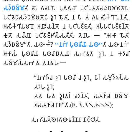
𑀲𑀤𑁆𑀥𑀫𑁆𑀫𑀸
𑀢𑀺 𑀲𑁄 𑀏𑀯𑀭𑀽𑀧𑁄 𑀧𑀼𑀕𑁆𑀕𑀮𑁄 𑀧𑀝𑀺𑀧𑀢𑁆𑀢𑀺𑀲𑀤𑁆𑀥𑀫𑁆𑀫𑀢𑁄𑀧𑀺
𑀧𑀝𑀺𑀯𑁂𑀥𑀲𑀤𑁆𑀥𑀫𑁆𑀫𑀢𑁄𑀧𑀺 𑀤𑀽𑀭𑁂 𑀳𑁄𑀢𑀺, 𑀦 𑀳𑀺 𑀢𑀁 𑀕𑀭𑀽 𑀲𑀺𑀓𑁆𑀔𑀸𑀧𑁂𑀦𑁆𑀢𑀺,
𑀅𑀲𑀺𑀓𑁆𑀔𑀺𑀬𑀫𑀸𑀦𑁄 𑀅𑀦𑀸𑀤𑀺𑀬𑀦𑁆𑀢𑁄 𑀦 𑀧𑀝𑀺𑀧𑀚𑁆𑀚𑀢𑀺, 𑀅𑀧𑁆𑀧𑀝𑀺𑀧𑀚𑁆𑀚𑀦𑁆𑀢𑁄
𑀓𑀼𑀢𑁄 𑀲𑀘𑁆𑀘𑀸𑀦𑀺 𑀧𑀝𑀺𑀯𑀺𑀚𑁆𑀛𑀺𑀲𑁆𑀲𑀢𑀻𑀢𑀺. 𑀢𑁂𑀦𑀸𑀳 𑁋 ‘‘𑀆𑀭𑀓𑀸 𑀳𑁄𑀢𑀺
𑀲𑀤𑁆𑀥𑀫𑁆𑀫𑀸’’𑀢𑀺. 𑀬𑀣𑀸 𑀓𑀺𑀁?
‘‘𑀦𑀪𑀁 𑀧𑀼𑀣𑀯𑀺𑀬𑀸 𑀬𑀣𑀸’’
𑀢𑀺 𑀬𑀣𑀸 𑀦𑀪𑀁
𑀆𑀓𑀸𑀲𑀁 𑀧𑀼𑀣𑀯𑀺𑀬𑀸 𑀧𑀣𑀯𑀻𑀥𑀸𑀢𑀼𑀬𑀸 𑀲𑀪𑀸𑀯𑀢𑁄 𑀤𑀽𑀭𑁂. 𑀦 𑀓𑀤𑀸𑀘𑀺
𑀲𑀫𑁆𑀫𑀺𑀲𑁆𑀲𑀪𑀸𑀯𑁄. 𑀢𑁂𑀦𑁂𑀯𑀸𑀳 𑁋
‘‘𑀦𑀪𑀜𑁆𑀘
𑀤𑀽𑀭𑁂 𑀧𑀣𑀯𑀻 𑀘 𑀤𑀽𑀭𑁂, 𑀧𑀸𑀭𑀁 𑀲𑀫𑀼𑀤𑁆𑀤𑀲𑁆𑀲
𑀢𑀤𑀸𑀳𑀼 𑀤𑀽𑀭𑁂;
𑀢𑀢𑁄 𑀳𑀯𑁂 𑀤𑀽𑀭𑀢𑀭𑀁 𑀯𑀤𑀦𑁆𑀢𑀺, 𑀲𑀢𑀜𑁆𑀘 𑀥𑀫𑁆𑀫𑁄
𑀅𑀲𑀢𑀜𑁆𑀘 𑀭𑀸𑀚𑀸’’𑀢𑀺.(𑀚𑀸. 𑁨.𑁨𑁧.𑁪𑁧𑁪);
𑀲𑀪𑀺𑀬𑀢𑁆𑀣𑁂𑀭𑀕𑀸𑀣𑀸𑀯𑀡𑁆𑀡𑀦𑀸 𑀦𑀺𑀝𑁆𑀞𑀺𑀢𑀸.