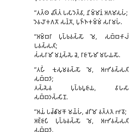
‘‘𑀢𑀢𑁆𑀣 𑀘𑀺𑀢𑁆𑀢𑀁 𑀧𑀲𑀸𑀤𑁂𑀢𑁆𑀯𑀸, 𑀦𑀺𑀫𑁆𑀫𑀸𑀦𑀁 𑀅𑀕𑀫𑀸𑀲𑀳𑀁;
𑀤𑁂𑀯𑀮𑁄𑀓𑀕𑀢𑁄 𑀲𑀦𑁆𑀢𑁄, 𑀧𑀼𑀜𑁆𑀜𑀓𑀫𑁆𑀫𑀁 𑀲𑀭𑀸𑀫𑀳𑀁.
‘‘𑀅𑀫𑁆𑀩𑀭𑀸 𑀧𑀼𑀧𑁆𑀨𑀯𑀲𑁆𑀲𑁄 𑀫𑁂, 𑀲𑀩𑁆𑀩𑀓𑀸𑀮𑀁
𑀧𑀯𑀲𑁆𑀲𑀢𑀺;
𑀲𑀁𑀲𑀭𑀸𑀫𑀺 𑀫𑀦𑀼𑀲𑁆𑀲𑁂 𑀘𑁂, 𑀭𑀸𑀚𑀸 𑀳𑁄𑀫𑀺 𑀫𑀳𑀸𑀬𑀲𑁄.
‘‘𑀢𑀳𑀺𑀁 𑀓𑀼𑀲𑀼𑀫𑀯𑀲𑁆𑀲𑁄 𑀫𑁂, 𑀅𑀪𑀺𑀯𑀲𑁆𑀲𑀢𑀺
𑀲𑀩𑁆𑀩𑀤𑀸;
𑀢𑀲𑁆𑀲𑁂𑀯 𑀧𑀼𑀧𑁆𑀨𑀧𑀽𑀚𑀸𑀬, 𑀯𑀸𑀳𑀲𑀸
𑀲𑀩𑁆𑀩𑀤𑀲𑁆𑀲𑀺𑀦𑁄.
‘‘𑀅𑀬𑀁
𑀧𑀘𑁆𑀙𑀺𑀫𑀓𑁄 𑀫𑀬𑁆𑀳𑀁, 𑀘𑀭𑀺𑀫𑁄 𑀯𑀢𑁆𑀢𑀢𑁂 𑀪𑀯𑁄;
𑀅𑀚𑁆𑀚𑀸𑀧𑀺 𑀧𑀼𑀧𑁆𑀨𑀯𑀲𑁆𑀲𑁄 𑀫𑁂, 𑀅𑀪𑀺𑀯𑀲𑁆𑀲𑀢𑀺
𑀲𑀩𑁆𑀩𑀤𑀸.