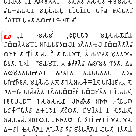
𑀧𑀘𑁆𑀘𑀺𑀢𑁆𑀯𑀸 𑀧𑀼𑀦 𑀕𑀽𑀣𑀫𑀼𑀢𑁆𑀢𑀸𑀳𑀸𑀭𑁄 𑀯𑀲𑀺𑀢𑁆𑀯𑀸 𑀢𑀲𑁆𑀲𑁂𑀯 𑀓𑀫𑁆𑀫𑀲𑁆𑀲
𑀯𑀺𑀧𑀸𑀓𑀸𑀯𑀲𑁂𑀲𑁂𑀦 𑀫𑀦𑀼𑀲𑁆𑀲𑁂𑀲𑀼 𑀉𑀧𑁆𑀧𑀦𑁆𑀦𑁄𑀧𑀺 𑀧𑀜𑁆𑀘 𑀚𑀸𑀢𑀺𑀲𑀢𑀸𑀦𑀺
𑀦𑀺𑀕𑀡𑁆𑀞𑁄 𑀳𑀼𑀢𑁆𑀯𑀸 𑀕𑀽𑀣𑀪𑀓𑁆𑀔𑁄 𑀅𑀳𑁄𑀲𑀺.
𑀧𑀼𑀦
𑀇𑀫𑀲𑁆𑀫𑀺𑀁 𑀩𑀼𑀤𑁆𑀥𑀼𑀧𑁆𑀧𑀸𑀤𑁂 𑀫𑀦𑀼𑀲𑁆𑀲𑀬𑁄𑀦𑀺𑀬𑀁
📜
𑀦𑀺𑀩𑁆𑀩𑀢𑁆𑀢𑀫𑀸𑀦𑁄𑀧𑀺 𑀅𑀭𑀺𑀬𑀽𑀧𑀯𑀸𑀤𑀩𑀮𑁂𑀦 𑀤𑀼𑀕𑁆𑀕𑀢𑀓𑀽𑀮𑁂 𑀦𑀺𑀩𑁆𑀩𑀢𑁆𑀢𑀺𑀢𑁆𑀯𑀸
𑀣𑀜𑁆𑀜𑀁 𑀯𑀸 𑀔𑀻𑀭𑀁 𑀯𑀸 𑀲𑀧𑁆𑀧𑀺𑀁 𑀯𑀸 𑀧𑀸𑀬𑀫𑀸𑀦𑁄, 𑀢𑀁 𑀙𑀟𑁆𑀟𑁂𑀢𑁆𑀯𑀸 𑀫𑀼𑀢𑁆𑀢𑀫𑁂𑀯
𑀧𑀺𑀯𑀢𑀺, 𑀑𑀤𑀦𑀁 𑀪𑁄𑀚𑀺𑀬𑀫𑀸𑀦𑁄, 𑀢𑀁 𑀙𑀟𑁆𑀟𑁂𑀢𑁆𑀯𑀸 𑀕𑀽𑀣𑀫𑁂𑀯 𑀔𑀸𑀤𑀢𑀺, 𑀏𑀯𑀁
𑀕𑀽𑀣𑀫𑀼𑀢𑁆𑀢𑀧𑀭𑀺𑀪𑁄𑀕𑁂𑀦 𑀯𑀟𑁆𑀠𑀦𑁆𑀢𑁄 𑀯𑀬𑀧𑁆𑀧𑀢𑁆𑀢𑁄𑀧𑀺 𑀢𑀤𑁂𑀯
𑀧𑀭𑀺𑀪𑀼𑀜𑁆𑀚𑀢𑀺. 𑀫𑀦𑀼𑀲𑁆𑀲𑀸 𑀢𑀢𑁄 𑀯𑀸𑀭𑁂𑀢𑀼𑀁 𑀅𑀲𑀓𑁆𑀓𑁄𑀦𑁆𑀢𑀸 𑀧𑀭𑀺𑀘𑁆𑀘𑀚𑀺𑀁𑀲𑀼. 𑀲𑁄
𑀜𑀸𑀢𑀓𑁂𑀳𑀺 𑀧𑀭𑀺𑀘𑁆𑀘𑀢𑁆𑀢𑁄 𑀦𑀕𑁆𑀕𑀧𑀩𑁆𑀩𑀚𑁆𑀚𑀁 𑀧𑀩𑁆𑀩𑀚𑀺𑀢𑁆𑀯𑀸 𑀦 𑀦𑁆𑀳𑀸𑀬𑀢𑀺,
𑀭𑀚𑁄𑀚𑀮𑁆𑀮𑀥𑀭𑁄 𑀓𑁂𑀲𑀫𑀲𑁆𑀲𑀽𑀦𑀺 𑀮𑀼𑀜𑁆𑀘𑀺𑀢𑁆𑀯𑀸 𑀅𑀜𑁆𑀜𑁂 𑀇𑀭𑀺𑀬𑀸𑀧𑀣𑁂
𑀧𑀝𑀺𑀓𑁆𑀔𑀺𑀧𑀺𑀢𑁆𑀯𑀸 𑀏𑀓𑀧𑀸𑀤𑁂𑀦 𑀢𑀺𑀝𑁆𑀞𑀢𑀺, 𑀦𑀺𑀫𑀦𑁆𑀢𑀦𑀁 𑀦 𑀲𑀸𑀤𑀺𑀬𑀢𑀺,
𑀫𑀸𑀲𑁄𑀧𑀯𑀸𑀲𑀁 𑀅𑀥𑀺𑀝𑁆𑀞𑀸𑀬 𑀧𑀼𑀜𑁆𑀜𑀢𑁆𑀣𑀺𑀓𑁂𑀳𑀺 𑀤𑀺𑀦𑁆𑀦𑀁 𑀪𑁄𑀚𑀦𑀁 𑀫𑀸𑀲𑁂 𑀫𑀸𑀲𑁂
𑀏𑀓𑀯𑀸𑀭𑀁 𑀓𑀼𑀲𑀕𑁆𑀕𑁂𑀦 𑀕𑀳𑁂𑀢𑁆𑀯𑀸 𑀤𑀺𑀯𑀸 𑀚𑀺𑀯𑁆𑀳𑀕𑁆𑀕𑁂𑀦 𑀮𑁂𑀳𑀢𑀺, 𑀭𑀢𑁆𑀢𑀺𑀬𑀁