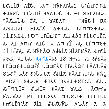
𑀧𑀝𑀺𑀲𑀦𑁆𑀥𑀺𑀁 𑀕𑀡𑁆𑀳𑀺. 𑀇𑀢𑀭𑁄 𑀅𑀜𑁆𑀜𑀢𑀭𑀺𑀲𑁆𑀲𑀸 𑀧𑀭𑀺𑀩𑁆𑀩𑀸𑀚𑀺𑀓𑀸𑀬
𑀓𑀼𑀘𑁆𑀙𑀺𑀫𑁆𑀳𑀺 𑀧𑀝𑀺𑀲𑀦𑁆𑀥𑀺𑀁 𑀅𑀕𑁆𑀕𑀳𑁂𑀲𑀺. 𑀲𑀸 𑀓𑀺𑀭 𑀅𑀜𑁆𑀜𑀢𑀭𑀲𑁆𑀲
𑀔𑀢𑁆𑀢𑀺𑀬𑀲𑁆𑀲 𑀥𑀻𑀢𑀸, 𑀦𑀁 𑀫𑀸𑀢𑀸𑀧𑀺𑀢𑀭𑁄 𑁋 ‘‘𑀅𑀫𑁆𑀳𑀸𑀓𑀁 𑀥𑀻𑀢𑀸
𑀲𑀫𑀬𑀦𑁆𑀢𑀭𑀁 𑀚𑀸𑀦𑀸𑀢𑀽’’𑀢𑀺 𑀏𑀓𑀲𑁆𑀲 𑀧𑀭𑀺𑀩𑁆𑀩𑀸𑀚𑀓𑀲𑁆𑀲
𑀦𑀺𑀬𑁆𑀬𑀸𑀤𑀬𑀺𑀁𑀲𑀼. 𑀅𑀣𑁂𑀓𑁄 𑀧𑀭𑀺𑀩𑁆𑀩𑀸𑀚𑀓𑁄 𑀢𑀸𑀬 𑀲𑀤𑁆𑀥𑀺𑀁 𑀯𑀺𑀧𑁆𑀧𑀝𑀺𑀧𑀚𑁆𑀚𑀺.
𑀲𑀸 𑀢𑁂𑀦 𑀕𑀩𑁆𑀪𑀁 𑀕𑀡𑁆𑀳𑀺. 𑀢𑀁 𑀕𑀩𑁆𑀪𑀺𑀦𑀺𑀁 𑀤𑀺𑀲𑁆𑀯𑀸 𑀧𑀭𑀺𑀩𑁆𑀩𑀸𑀚𑀓𑀸
𑀦𑀺𑀓𑁆𑀓𑀟𑁆𑀠𑀺𑀁𑀲𑀼. 𑀲𑀸 𑀅𑀜𑁆𑀜𑀢𑁆𑀣
𑀕𑀘𑁆𑀙𑀦𑁆𑀢𑀻 𑀅𑀦𑁆𑀢𑀭𑀸𑀫𑀕𑁆𑀕𑁂 𑀲𑀪𑀸𑀬𑀁
𑀯𑀺𑀚𑀸𑀬𑀺. 𑀢𑁂𑀦𑀲𑁆𑀲
𑀲𑀪𑀺𑀬𑁄
𑀢𑁆𑀯𑁂𑀯 𑀦𑀸𑀫𑀁 𑀅𑀓𑀸𑀲𑀺. 𑀲𑁄 𑀯𑀟𑁆𑀠𑀺𑀢𑁆𑀯𑀸
𑀧𑀭𑀺𑀩𑁆𑀩𑀸𑀚𑀓𑀧𑀩𑁆𑀩𑀚𑁆𑀚𑀁 𑀧𑀩𑁆𑀩𑀚𑀺𑀢𑁆𑀯𑀸 𑀦𑀸𑀦𑀸𑀲𑀢𑁆𑀣𑀸𑀦𑀺 𑀉𑀕𑁆𑀕𑀳𑁂𑀢𑁆𑀯𑀸
𑀫𑀳𑀸𑀯𑀸𑀤𑀻 𑀳𑀼𑀢𑁆𑀯𑀸 𑀯𑀸𑀤𑀧𑁆𑀧𑀲𑀼𑀢𑁄 𑀯𑀺𑀘𑀭𑀦𑁆𑀢𑁄 𑀅𑀢𑁆𑀢𑀦𑀸 𑀲𑀤𑀺𑀲𑀁 𑀅𑀤𑀺𑀲𑁆𑀯𑀸
𑀦𑀕𑀭𑀤𑁆𑀯𑀸𑀭𑁂 𑀅𑀲𑁆𑀲𑀫𑀁 𑀓𑀸𑀭𑁂𑀢𑁆𑀯𑀸 𑀔𑀢𑁆𑀢𑀺𑀬𑀓𑀼𑀫𑀸𑀭𑀸𑀤𑀬𑁄 𑀲𑀺𑀧𑁆𑀧𑀁
𑀲𑀺𑀓𑁆𑀔𑀸𑀧𑁂𑀦𑁆𑀢𑁄 𑀯𑀺𑀳𑀭𑀦𑁆𑀢𑁄 𑀅𑀢𑁆𑀢𑀦𑁄 𑀫𑀸𑀢𑀼𑀬𑀸 𑀇𑀢𑁆𑀣𑀺𑀪𑀸𑀯𑀁
𑀚𑀺𑀕𑀼𑀘𑁆𑀙𑀺𑀢𑁆𑀯𑀸 𑀛𑀸𑀦𑀁 𑀉𑀧𑁆𑀧𑀸𑀤𑁂𑀢𑁆𑀯𑀸 𑀩𑁆𑀭𑀳𑁆𑀫𑀮𑁄𑀓𑁂 𑀉𑀧𑁆𑀧𑀦𑁆𑀦𑀸𑀬
𑀅𑀪𑀺𑀲𑀗𑁆𑀔𑀭𑀺𑀢𑁆𑀯𑀸 𑀤𑀺𑀦𑁆𑀦𑁂 𑀯𑀻𑀲𑀢𑀺𑀧𑀜𑁆𑀳𑁂 𑀕𑀳𑁂𑀢𑁆𑀯𑀸 𑀢𑁂 𑀢𑁂