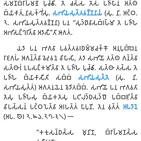
𑀲𑀫𑀡𑀩𑁆𑀭𑀸𑀳𑁆𑀫𑀡𑁂 𑀧𑀼𑀘𑁆𑀙𑀺. 𑀢𑁂 𑀘𑀲𑁆𑀲 𑀢𑁂𑀲𑀁 𑀧𑀜𑁆𑀳𑀸𑀦𑀁 𑀅𑀢𑁆𑀣𑀁
𑀩𑁆𑀬𑀸𑀓𑀸𑀢𑀼𑀁 𑀦𑀸𑀲𑀓𑁆𑀔𑀺𑀁𑀲𑀼.
𑀲𑀪𑀺𑀬𑀲𑀼𑀢𑁆𑀢𑀯𑀡𑁆𑀡𑀦𑀸𑀬𑀁
(𑀲𑀼. 𑀦𑀺. 𑀅𑀝𑁆𑀞.
𑁨. 𑀲𑀪𑀺𑀬𑀲𑀼𑀢𑁆𑀢𑀯𑀡𑁆𑀡𑀦𑀸) 𑀧𑀦
‘‘𑀲𑀼𑀤𑁆𑀥𑀸𑀯𑀸𑀲𑀩𑁆𑀭𑀳𑁆𑀫𑀸 𑀢𑁂 𑀧𑀜𑁆𑀳𑁂
𑀅𑀪𑀺𑀲𑀗𑁆𑀔𑀭𑀺𑀢𑁆𑀯𑀸 𑀅𑀤𑀸𑀲𑀻’’𑀢𑀺 𑀆𑀕𑀢𑀁.
𑀬𑀤𑀸 𑀧𑀦 𑀪𑀕𑀯𑀸 𑀧𑀯𑀢𑁆𑀢𑀯𑀭𑀥𑀫𑁆𑀫𑀘𑀓𑁆𑀓𑁄 𑀅𑀦𑀼𑀧𑀼𑀩𑁆𑀩𑁂𑀦
𑀭𑀸𑀚𑀕𑀳𑀁 𑀆𑀕𑀦𑁆𑀢𑁆𑀯𑀸 𑀯𑁂𑀴𑀼𑀯𑀦𑁂 𑀯𑀺𑀳𑀸𑀲𑀺, 𑀢𑀤𑀸 𑀲𑀪𑀺𑀬𑁄 𑀢𑀢𑁆𑀣 𑀕𑀦𑁆𑀢𑁆𑀯𑀸
𑀲𑀢𑁆𑀣𑀸𑀭𑀁 𑀉𑀧𑀲𑀗𑁆𑀓𑀫𑀺𑀢𑁆𑀯𑀸 𑀢𑁂 𑀧𑀜𑁆𑀳𑁂 𑀧𑀼𑀘𑁆𑀙𑀺. 𑀲𑀢𑁆𑀣𑀸 𑀢𑀲𑁆𑀲 𑀢𑁂
𑀧𑀜𑁆𑀳𑁂 𑀩𑁆𑀬𑀸𑀓𑀸𑀲𑀻𑀢𑀺 𑀲𑀩𑁆𑀩𑀁
𑀲𑀪𑀺𑀬𑀲𑀼𑀢𑁆𑀢𑁂
(𑀲𑀼. 𑀦𑀺.
𑀲𑀪𑀺𑀬𑀲𑀼𑀢𑁆𑀢𑀁) 𑀆𑀕𑀢𑀦𑀬𑁂𑀦 𑀯𑁂𑀤𑀺𑀢𑀩𑁆𑀩𑀁. 𑀲𑀪𑀺𑀬𑁄 𑀧𑀦 𑀪𑀕𑀯𑀢𑀸
𑀢𑁂𑀲𑀼 𑀧𑀜𑁆𑀳𑁂𑀲𑀼 𑀩𑁆𑀬𑀸𑀓𑀢𑁂𑀲𑀼 𑀧𑀝𑀺𑀮𑀤𑁆𑀥𑀲𑀤𑁆𑀥𑁄 𑀧𑀩𑁆𑀩𑀚𑀺𑀢𑁆𑀯𑀸
𑀯𑀺𑀧𑀲𑁆𑀲𑀦𑀁 𑀧𑀝𑁆𑀞𑀧𑁂𑀢𑁆𑀯𑀸 𑀅𑀭𑀳𑀢𑁆𑀢𑀁 𑀧𑀸𑀧𑀼𑀡𑀺. 𑀢𑁂𑀦 𑀯𑀼𑀢𑁆𑀢𑀁
𑀅𑀧𑀤𑀸𑀦𑁂
(𑀅𑀧. 𑀣𑁂𑀭 𑁨.𑁪𑁬.𑁨𑁭-𑁩𑁧) 𑁋
‘‘𑀓𑀓𑀼𑀲𑀦𑁆𑀥𑀲𑁆𑀲 𑀫𑀼𑀦𑀺𑀦𑁄, 𑀩𑁆𑀭𑀸𑀳𑁆𑀫𑀡𑀲𑁆𑀲