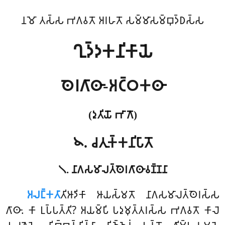
𑀦𑀫𑁄 𑀢𑀲𑁆𑀲 𑀪𑀕𑀯𑀢𑁄 𑀅𑀭𑀳𑀢𑁄 𑀲𑀫𑁆𑀫𑀸𑀲𑀫𑁆𑀩𑀼𑀤𑁆𑀥𑀲𑁆𑀲
𑀔𑀼𑀤𑁆𑀤𑀓𑀦𑀺𑀓𑀸𑀬𑁂
𑀣𑁂𑀭𑀕𑀸𑀣𑀸-𑀅𑀝𑁆𑀞𑀓𑀣𑀸
(𑀤𑀼𑀢𑀺𑀬𑁄 𑀪𑀸𑀕𑁄)
𑁪. 𑀘𑀢𑀼𑀓𑁆𑀓𑀦𑀺𑀧𑀸𑀢𑁄
𑁧. 𑀦𑀸𑀕𑀲𑀫𑀸𑀮𑀢𑁆𑀣𑁂𑀭𑀕𑀸𑀣𑀸𑀯𑀡𑁆𑀡𑀦𑀸
𑀅𑀮𑀗𑁆𑀓𑀢𑀸
𑀢𑀺𑀆𑀤𑀺𑀓𑀸
𑀆𑀬𑀲𑁆𑀫𑀢𑁄 𑀦𑀸𑀕𑀲𑀫𑀸𑀮𑀢𑁆𑀣𑁂𑀭𑀲𑁆𑀲
𑀕𑀸𑀣𑀸. 𑀓𑀸 𑀉𑀧𑁆𑀧𑀢𑁆𑀢𑀺? 𑀅𑀬𑀫𑁆𑀧𑀺 𑀧𑀤𑀼𑀫𑀼𑀢𑁆𑀢𑀭𑀲𑁆𑀲 𑀪𑀕𑀯𑀢𑁄 𑀓𑀸𑀮𑁂