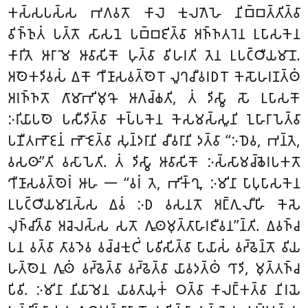
𑀓𑀲𑁆𑀲𑀧𑀲𑁆𑀲 𑀪𑀕𑀯𑀢𑁄 𑀓𑀸𑀮𑁂 𑀓𑀼𑀮𑀕𑁂𑀳𑁂 𑀦𑀺𑀩𑁆𑀩𑀢𑁆𑀢𑀺𑀢𑁆𑀯𑀸
𑀯𑀺𑀜𑁆𑀜𑀼𑀢𑀁 𑀧𑀢𑁆𑀢𑁄 𑀲𑀸𑀲𑀦𑁂 𑀧𑀩𑁆𑀩𑀚𑀺𑀢𑁆𑀯𑀸 𑀅𑀜𑁆𑀜𑀢𑀭𑁂𑀦 𑀉𑀧𑀸𑀲𑀓𑁂𑀦
𑀓𑀸𑀭𑀺𑀢𑁂 𑀆𑀭𑀸𑀫𑁂 𑀆𑀯𑀸𑀲𑀺𑀓𑁄 𑀳𑀼𑀢𑁆𑀯𑀸 𑀯𑀺𑀳𑀭𑀢𑀺 𑀢𑁂𑀦
𑀉𑀧𑀝𑁆𑀞𑀻𑀬𑀫𑀸𑀦𑁄.
𑀅𑀣𑁂𑀓𑀤𑀺𑀯𑀲𑀁 𑀏𑀓𑁄 𑀔𑀻𑀡𑀸𑀲𑀯𑀢𑁆𑀣𑁂𑀭𑁄 𑀮𑀽𑀔𑀘𑀻𑀯𑀭𑀥𑀭𑁄 𑀓𑁂𑀲𑁄𑀳𑀭𑀡𑀢𑁆𑀣𑀁
𑀅𑀭𑀜𑁆𑀜𑀢𑁄 𑀕𑀸𑀫𑀸𑀪𑀺𑀫𑀼𑀔𑁄 𑀆𑀕𑀘𑁆𑀙𑀢𑀺, 𑀢𑀁 𑀤𑀺𑀲𑁆𑀯𑀸 𑀲𑁄 𑀉𑀧𑀸𑀲𑀓𑁄
𑀇𑀭𑀺𑀬𑀸𑀧𑀣𑁂 𑀧𑀲𑀻𑀤𑀺𑀢𑁆𑀯𑀸 𑀓𑀧𑁆𑀧𑀓𑁂𑀦 𑀓𑁂𑀲𑀫𑀲𑁆𑀲𑀽𑀦𑀺 𑀑𑀳𑀸𑀭𑀸𑀧𑁂𑀢𑁆𑀯𑀸
𑀧𑀡𑀻𑀢𑀪𑁄𑀚𑀦𑀁 𑀪𑁄𑀚𑁂𑀢𑁆𑀯𑀸 𑀲𑀼𑀦𑁆𑀤𑀭𑀸𑀦𑀺 𑀘𑀻𑀯𑀭𑀸𑀦𑀺 𑀤𑀢𑁆𑀯𑀸 ‘‘𑀇𑀥𑁂𑀯, 𑀪𑀦𑁆𑀢𑁂,
𑀯𑀲𑀣𑀸’’𑀢𑀺 𑀯𑀲𑀸𑀧𑁂𑀢𑀺. 𑀢𑀁 𑀤𑀺𑀲𑁆𑀯𑀸 𑀆𑀯𑀸𑀲𑀺𑀓𑁄 𑀇𑀲𑁆𑀲𑀸𑀫𑀘𑁆𑀙𑁂𑀭𑀧𑀓𑀢𑁄
𑀔𑀻𑀡𑀸𑀲𑀯𑀢𑁆𑀣𑁂𑀭𑀁 𑀆𑀳 𑁋 ‘‘𑀯𑀭𑀁 𑀢𑁂, 𑀪𑀺𑀓𑁆𑀔𑀼, 𑀇𑀫𑀺𑀦𑀸 𑀧𑀸𑀧𑀼𑀧𑀸𑀲𑀓𑁂𑀦
𑀉𑀧𑀝𑁆𑀞𑀻𑀬𑀫𑀸𑀦𑀲𑁆𑀲 𑀏𑀯𑀁 𑀇𑀥 𑀯𑀲𑀦𑀢𑁄 𑀅𑀗𑁆𑀕𑀼𑀮𑀻𑀳𑀺 𑀓𑁂𑀲𑁂
𑀮𑀼𑀜𑁆𑀘𑀺𑀢𑁆𑀯𑀸 𑀅𑀘𑁂𑀮𑀲𑁆𑀲 𑀲𑀢𑁄 𑀕𑀽𑀣𑀫𑀼𑀢𑁆𑀢𑀸𑀳𑀸𑀭𑀚𑀻𑀯𑀦’’𑀦𑁆𑀢𑀺. 𑀏𑀯𑀜𑁆𑀘
𑀧𑀦 𑀯𑀢𑁆𑀯𑀸 𑀢𑀸𑀯𑀤𑁂𑀯 𑀯𑀘𑁆𑀘𑀓𑀼𑀝𑀺𑀁 𑀧𑀯𑀺𑀲𑀺𑀢𑁆𑀯𑀸 𑀧𑀸𑀬𑀸𑀲𑀁 𑀯𑀟𑁆𑀠𑁂𑀦𑁆𑀢𑁄 𑀯𑀺𑀬
𑀳𑀢𑁆𑀣𑁂𑀦 𑀕𑀽𑀣𑀁 𑀯𑀟𑁆𑀠𑁂𑀢𑁆𑀯𑀸 𑀯𑀟𑁆𑀠𑁂𑀢𑁆𑀯𑀸 𑀬𑀸𑀯𑀤𑀢𑁆𑀣𑀁 𑀔𑀸𑀤𑀺, 𑀫𑀼𑀢𑁆𑀢𑀜𑁆𑀘
𑀧𑀺𑀯𑀺. 𑀇𑀫𑀺𑀦𑀸 𑀦𑀺𑀬𑀸𑀫𑁂𑀦 𑀬𑀸𑀯𑀢𑀸𑀬𑀼𑀓𑀁 𑀞𑀢𑁆𑀯𑀸 𑀓𑀸𑀮𑀗𑁆𑀓𑀢𑁆𑀯𑀸 𑀦𑀺𑀭𑀬𑁂