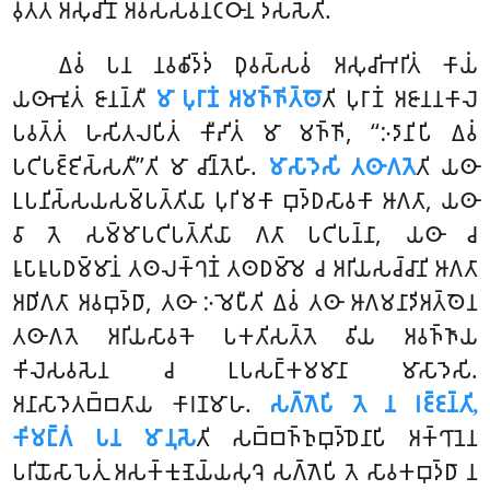
𑀯𑀼𑀢𑁆𑀢𑀁 𑀅𑀲𑀼𑀘𑀺𑀦𑁄 𑀅𑀯𑀲𑁆𑀲𑀯𑀦𑀝𑁆𑀞𑀸𑀦𑀁 𑀤𑀲𑁆𑀲𑁂𑀢𑀺.
𑀏𑀯𑀁
𑀧𑀦 𑀦𑀯𑀙𑀺𑀤𑁆𑀤𑀁 𑀥𑀼𑀯𑀲𑁆𑀲𑀯𑀁 𑀅𑀲𑀼𑀘𑀺𑀪𑀭𑀺𑀢𑀁 𑀓𑀸𑀬𑀁
𑀬𑀣𑀸𑀪𑀽𑀢𑀁 𑀚𑀸𑀦𑀦𑁆𑀢𑀻
𑀫𑀸 𑀧𑀼𑀭𑀸𑀡𑀁 𑀅𑀫𑀜𑁆𑀜𑀺𑀢𑁆𑀣𑁄
𑀢𑀺 𑀧𑀼𑀭𑀸𑀡𑀁 𑀅𑀚𑀸𑀦𑀦𑀓𑀸𑀮𑁂
𑀧𑀯𑀢𑁆𑀢𑀁 𑀳𑀲𑀺𑀢𑀮𑀧𑀺𑀢𑀁 𑀓𑀻𑀴𑀺𑀢𑀁 𑀫𑀸 𑀫𑀜𑁆𑀜𑀺, ‘‘𑀇𑀤𑀸𑀦𑀺𑀧𑀺 𑀏𑀯𑀁
𑀧𑀝𑀺𑀧𑀚𑁆𑀚𑀺𑀲𑁆𑀲𑀢𑀻’’𑀢𑀺 𑀫𑀸 𑀘𑀺𑀦𑁆𑀢𑁂𑀳𑀺.
𑀫𑀸𑀲𑀸𑀤𑁂𑀲𑀺 𑀢𑀣𑀸𑀕𑀢𑁂
𑀢𑀺 𑀬𑀣𑀸
𑀉𑀧𑀦𑀺𑀲𑁆𑀲𑀬𑀲𑀫𑁆𑀧𑀢𑁆𑀢𑀺𑀬𑀸 𑀧𑀼𑀭𑀺𑀫𑀓𑀸 𑀩𑀼𑀤𑁆𑀥𑀲𑀸𑀯𑀓𑀸 𑀆𑀕𑀢𑀸, 𑀬𑀣𑀸
𑀯𑀸 𑀢𑁂 𑀲𑀫𑁆𑀫𑀸𑀧𑀝𑀺𑀧𑀢𑁆𑀢𑀺𑀬𑀸 𑀕𑀢𑀸 𑀧𑀝𑀺𑀧𑀦𑁆𑀦𑀸, 𑀬𑀣𑀸 𑀘
𑀭𑀽𑀧𑀸𑀭𑀽𑀧𑀥𑀫𑁆𑀫𑀸𑀦𑀁 𑀢𑀣𑀮𑀓𑁆𑀔𑀡𑀁 𑀢𑀣𑀥𑀫𑁆𑀫𑁂 𑀘 𑀅𑀭𑀺𑀬𑀲𑀘𑁆𑀘𑀸𑀦𑀺 𑀆𑀕𑀢𑀸
𑀅𑀥𑀺𑀕𑀢𑀸 𑀅𑀯𑀩𑀼𑀤𑁆𑀥𑀸, 𑀢𑀣𑀸 𑀇𑀫𑁂𑀧𑀻𑀢𑀺 𑀏𑀯𑀁 𑀢𑀣𑀸 𑀆𑀕𑀫𑀦𑀸𑀤𑀺𑀅𑀢𑁆𑀣𑁂𑀦
𑀢𑀣𑀸𑀕𑀢𑁂 𑀅𑀭𑀺𑀬𑀲𑀸𑀯𑀓𑁂 𑀧𑀓𑀢𑀺𑀲𑀢𑁆𑀢𑁂 𑀯𑀺𑀬 𑀅𑀯𑀜𑁆𑀜𑀸𑀬
𑀓𑀺𑀮𑁂𑀲𑀯𑀲𑁂𑀦 𑀘
𑀉𑀧𑀲𑀗𑁆𑀓𑀫𑀫𑀸𑀦𑀸 𑀫𑀸𑀲𑀸𑀤𑁂𑀲𑀺.
𑀅𑀦𑀸𑀲𑀸𑀤𑁂𑀢𑀩𑁆𑀩𑀢𑀸𑀬 𑀓𑀸𑀭𑀡𑀫𑀸𑀳.
𑀲𑀕𑁆𑀕𑁂𑀧𑀺 𑀢𑁂 𑀦 𑀭𑀚𑁆𑀚𑀦𑁆𑀢𑀺,
𑀓𑀺𑀫𑀗𑁆𑀕𑀁 𑀧𑀦 𑀫𑀸𑀦𑀼𑀲𑁂
𑀢𑀺 𑀲𑀩𑁆𑀩𑀜𑁆𑀜𑀼𑀩𑀼𑀤𑁆𑀥𑁂𑀦𑀸𑀧𑀺 𑀅𑀓𑁆𑀔𑀸𑀦𑁂𑀦
𑀧𑀭𑀺𑀬𑁄𑀲𑀸𑀧𑁂𑀢𑀼𑀁 𑀅𑀲𑀓𑁆𑀓𑀼𑀡𑁂𑀬𑁆𑀬𑀲𑀼𑀔𑁂 𑀲𑀕𑁆𑀕𑁂𑀧𑀺 𑀢𑁂 𑀲𑀸𑀯𑀓𑀩𑀼𑀤𑁆𑀥𑀸 𑀦