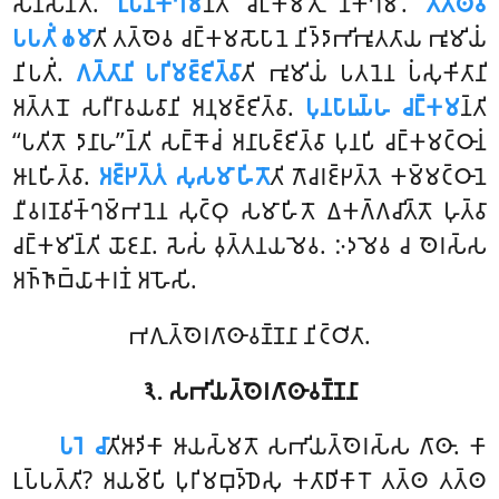
𑀲𑁂𑀦𑀸𑀲𑀦𑀢𑁄.
𑀉𑀧𑀦𑀺𑀓𑁆𑀔𑀫𑀺
𑀦𑁆𑀢𑀺 𑀘𑀗𑁆𑀓𑀫𑀺𑀢𑀼𑀁 𑀦𑀺𑀓𑁆𑀔𑀫𑀺𑀁.
𑀢𑀢𑁆𑀣𑁂𑀯
𑀧𑀧𑀢𑀺𑀁 𑀙𑀫𑀸
𑀢𑀺 𑀢𑀢𑁆𑀣𑁂𑀯 𑀘𑀗𑁆𑀓𑀫𑀲𑁄𑀧𑀸𑀦𑁂 𑀦𑀺𑀤𑁆𑀤𑀸𑀪𑀺𑀪𑀽𑀢𑀢𑀸𑀬 𑀪𑀽𑀫𑀺𑀬𑀁
𑀦𑀺𑀧𑀢𑀺𑀁.
𑀕𑀢𑁆𑀢𑀸𑀦𑀺 𑀧𑀭𑀺𑀫𑀚𑁆𑀚𑀺𑀢𑁆𑀯𑀸
𑀢𑀺 𑀪𑀽𑀫𑀺𑀬𑀁 𑀧𑀢𑀦𑁂𑀦 𑀧𑀁𑀲𑀼𑀓𑀺𑀢𑀸𑀦𑀺
𑀅𑀢𑁆𑀢𑀦𑁄 𑀲𑀭𑀻𑀭𑀸𑀯𑀬𑀯𑀸𑀦𑀺 𑀅𑀦𑀼𑀫𑀚𑁆𑀚𑀺𑀢𑁆𑀯𑀸.
𑀧𑀼𑀦𑀧𑀸𑀭𑀼𑀬𑁆𑀳 𑀘𑀗𑁆𑀓𑀫
𑀦𑁆𑀢𑀺
‘‘𑀧𑀢𑀺𑀢𑁄 𑀤𑀸𑀦𑀸𑀳’’𑀦𑁆𑀢𑀺 𑀲𑀗𑁆𑀓𑁄𑀘𑀁 𑀅𑀦𑀸𑀧𑀚𑁆𑀚𑀺𑀢𑁆𑀯𑀸 𑀧𑀼𑀦𑀧𑀺 𑀘𑀗𑁆𑀓𑀫𑀝𑁆𑀞𑀸𑀦𑀁
𑀆𑀭𑀼𑀳𑀺𑀢𑁆𑀯𑀸.
𑀅𑀚𑁆𑀛𑀢𑁆𑀢𑀁 𑀲𑀼𑀲𑀫𑀸𑀳𑀺𑀢𑁄
𑀢𑀺 𑀕𑁄𑀘𑀭𑀚𑁆𑀛𑀢𑁆𑀢𑁂 𑀓𑀫𑁆𑀫𑀝𑁆𑀞𑀸𑀦𑁂
𑀦𑀻𑀯𑀭𑀡𑀯𑀺𑀓𑁆𑀔𑀫𑁆𑀪𑀦𑁂𑀦 𑀲𑀼𑀝𑁆𑀞𑀼 𑀲𑀫𑀸𑀳𑀺𑀢𑁄 𑀏𑀓𑀕𑁆𑀕𑀘𑀺𑀢𑁆𑀢𑁄 𑀳𑀼𑀢𑁆𑀯𑀸
𑀘𑀗𑁆𑀓𑀫𑀺𑀦𑁆𑀢𑀺 𑀬𑁄𑀚𑀦𑀸. 𑀲𑁂𑀲𑀁 𑀯𑀼𑀢𑁆𑀢𑀦𑀬𑀫𑁂𑀯. 𑀇𑀤𑀫𑁂𑀯 𑀘 𑀣𑁂𑀭𑀲𑁆𑀲
𑀅𑀜𑁆𑀜𑀸𑀩𑁆𑀬𑀸𑀓𑀭𑀡𑀁 𑀅𑀳𑁄𑀲𑀺.
𑀪𑀕𑀼𑀢𑁆𑀣𑁂𑀭𑀕𑀸𑀣𑀸𑀯𑀡𑁆𑀡𑀦𑀸 𑀦𑀺𑀝𑁆𑀞𑀺𑀢𑀸.
𑁩. 𑀲𑀪𑀺𑀬𑀢𑁆𑀣𑁂𑀭𑀕𑀸𑀣𑀸𑀯𑀡𑁆𑀡𑀦𑀸
𑀧𑀭𑁂
𑀘𑀸
𑀢𑀺𑀆𑀤𑀺𑀓𑀸 𑀆𑀬𑀲𑁆𑀫𑀢𑁄 𑀲𑀪𑀺𑀬𑀢𑁆𑀣𑁂𑀭𑀲𑁆𑀲 𑀕𑀸𑀣𑀸. 𑀓𑀸
𑀉𑀧𑁆𑀧𑀢𑁆𑀢𑀺? 𑀅𑀬𑀫𑁆𑀧𑀺 𑀧𑀼𑀭𑀺𑀫𑀩𑀼𑀤𑁆𑀥𑁂𑀲𑀼 𑀓𑀢𑀸𑀥𑀺𑀓𑀸𑀭𑁄 𑀢𑀢𑁆𑀣 𑀢𑀢𑁆𑀣