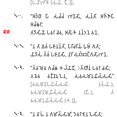
[𑀧𑀮𑁄𑀪𑀺𑀓𑀸 (𑀲𑁆𑀬𑀸. 𑀧𑀻.)]
.
.
‘‘𑀅𑀤𑁆𑀥𑀸
𑀳𑀺 𑀲𑀘𑁆𑀘𑀁 𑀪𑀡𑀲𑀺, 𑀲𑀦𑁆𑀢𑀺 𑀅𑀜𑁆𑀜𑀸𑀧𑀺
𑁧𑁦𑁦
𑀅𑀘𑁆𑀙𑀭𑀸;
📜
𑀢𑀸𑀤𑀺𑀲𑀺𑀬𑁄 𑀧𑀯𑀭𑀸 𑀘𑁂𑀯, 𑀅𑀲𑁄𑀓𑁂 𑀦𑀦𑁆𑀤𑀦𑁂 𑀯𑀦𑁂.
.
‘‘𑀦 𑀢𑀸 𑀏𑀯𑀁 𑀧𑀚𑀸𑀦𑀦𑁆𑀢𑀺, 𑀧𑀸𑀭𑀺𑀘𑀭𑀺𑀬𑀁 𑀧𑀼𑀫𑀁 𑀕𑀢𑀸;
𑁧𑁦𑁧
𑀬𑀸𑀤𑀺𑀲𑀁 𑀢𑁆𑀯𑀁 𑀧𑀚𑀸𑀦𑀸𑀲𑀺, 𑀦𑀸𑀭𑀺 𑀲𑀩𑁆𑀩𑀗𑁆𑀕𑀲𑁄𑀪𑀦𑁂.
.
‘‘𑀢𑁆𑀯𑀫𑁂𑀯 𑀕𑀘𑁆𑀙 𑀓𑀮𑁆𑀬𑀸𑀡𑀺, 𑀇𑀢𑁆𑀣𑀻𑀦𑀁 𑀧𑀯𑀭𑀸 𑀘𑀲𑀺;
𑁧𑁦𑁨
𑀢𑀯𑁂𑀯 𑀯𑀡𑁆𑀡𑀭𑀽𑀧𑁂𑀦, 𑀲𑀯𑀲𑀫𑀸𑀦𑀬𑀺𑀲𑁆𑀲𑀲𑀺’’
[𑀯𑀲𑀫𑀸𑀦𑀸𑀧𑀬𑀺𑀲𑁆𑀲𑀲𑀺 (𑀲𑁆𑀬𑀸.),
𑀯𑀲𑀫𑀸𑀦𑀸𑀫𑀬𑀺𑀲𑁆𑀲𑀲𑀺 (𑀧𑀻.), 𑀢𑀁
𑀯𑀲𑀫𑀸𑀦𑀬𑀺𑀲𑁆𑀲𑀲𑀺 (𑀓.)]
.
.
‘‘𑀦 𑀯𑀸𑀳𑀁 𑀦 𑀕𑀫𑀺𑀲𑁆𑀲𑀸𑀫𑀺, 𑀤𑁂𑀯𑀭𑀸𑀚𑁂𑀦 𑀧𑁂𑀲𑀺𑀢𑀸;
𑁧𑁦𑁩