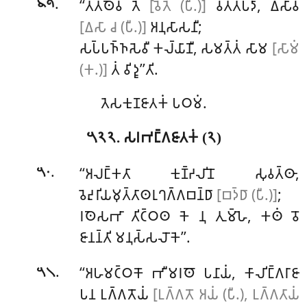
.
‘‘𑀢𑀢𑁆𑀣𑁂𑀯
𑀢𑁂
[𑀯𑁂𑀢𑁂 (𑀧𑀻.)]
𑀯𑀢𑁆𑀢𑀧𑀤𑀸, 𑀏𑀲𑀸𑀯
𑁪𑁯
[𑀏𑀲𑀸 𑀘 (𑀧𑀻.)]
𑀅𑀦𑀼𑀲𑀸𑀲𑀦𑀻;
𑀲𑀧𑁆𑀧𑀜𑁆𑀜𑀲𑁂𑀯𑀻 𑀓𑀮𑁆𑀬𑀸𑀡𑀻, 𑀲𑀫𑀢𑁆𑀢𑀁 𑀲𑀸𑀫
[𑀲𑀸𑀫𑀁
(𑀓.)]
𑀢𑀁 𑀯𑀺𑀤𑀽’’𑀢𑀺.
𑀢𑁂𑀲𑀓𑀼𑀡𑀚𑀸𑀢𑀓𑀁 𑀧𑀞𑀫𑀁.
𑁫𑁨𑁨. 𑀲𑀭𑀪𑀗𑁆𑀕𑀚𑀸𑀢𑀓𑀁 (𑁨)
.
‘‘𑀅𑀮𑀗𑁆𑀓𑀢𑀸 𑀓𑀼𑀡𑁆𑀟𑀮𑀺𑀦𑁄 𑀲𑀼𑀯𑀢𑁆𑀣𑀸,
𑁫𑁦
𑀯𑁂𑀴𑀼𑀭𑀺𑀬𑀫𑀼𑀢𑁆𑀢𑀸𑀣𑀭𑀼𑀔𑀕𑁆𑀕𑀩𑀦𑁆𑀥𑀸
[𑀩𑀤𑁆𑀥𑀸 (𑀧𑀻.)]
;
𑀭𑀣𑁂𑀲𑀪𑀸 𑀢𑀺𑀝𑁆𑀞𑀣 𑀓𑁂 𑀦𑀼 𑀢𑀼𑀫𑁆𑀳𑁂, 𑀓𑀣𑀁 𑀯𑁄
𑀚𑀸𑀦𑀦𑁆𑀢𑀺 𑀫𑀦𑀼𑀲𑁆𑀲𑀮𑁄𑀓𑁂’’.
.
‘‘𑀅𑀳𑀫𑀝𑁆𑀞𑀓𑁄 𑀪𑀻𑀫𑀭𑀣𑁄 𑀧𑀦𑀸𑀬𑀁, 𑀓𑀸𑀮𑀺𑀗𑁆𑀕𑀭𑀸𑀚𑀸
𑁫𑁧
𑀧𑀦 𑀉𑀕𑁆𑀕𑀢𑁄𑀬𑀁
[𑀉𑀕𑁆𑀕𑀢𑁄 𑀅𑀬𑀁 (𑀧𑀻.), 𑀉𑀕𑁆𑀕𑀢𑀸𑀬𑀁