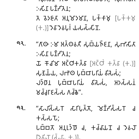
𑀇𑀲𑀺𑀦𑀸 𑀧𑀡𑁆𑀟𑀺𑀢𑁂𑀦;
𑀢𑁂 𑀯𑁂𑀤𑀚𑀸𑀢𑀸 𑀅𑀦𑀼𑀫𑁄𑀤𑀫𑀸𑀦𑀸, 𑀧𑀓𑁆𑀓𑀸𑀫𑀼
[𑀧𑀓𑁆𑀓𑀫𑀼
(𑀓.)]
𑀤𑁂𑀯𑀸 𑀤𑁂𑀯𑀧𑀼𑀭𑀁 𑀬𑀲𑀲𑁆𑀲𑀺𑀦𑁄.
.
‘‘𑀕𑀸𑀣𑀸 𑀇𑀫𑀸 𑀅𑀢𑁆𑀣𑀯𑀢𑀻 𑀲𑀼𑀩𑁆𑀬𑀜𑁆𑀚𑀦𑀸, 𑀲𑀼𑀪𑀸𑀲𑀺𑀢𑀸
𑁯𑁨
𑀇𑀲𑀺𑀦𑀸 𑀧𑀡𑁆𑀟𑀺𑀢𑁂𑀦;
𑀬𑁄 𑀓𑁄𑀘𑀺𑀫𑀸 𑀅𑀝𑁆𑀞𑀺𑀓𑀢𑁆𑀯𑀸
[𑀅𑀝𑁆𑀞𑀺𑀁 𑀓𑀢𑁆𑀯𑀸 (𑀓.)]
𑀲𑀼𑀡𑁂𑀬𑁆𑀬, 𑀮𑀪𑁂𑀣 𑀧𑀼𑀩𑁆𑀩𑀸𑀧𑀭𑀺𑀬𑀁 𑀯𑀺𑀲𑁂𑀲𑀁;
𑀮𑀤𑁆𑀥𑀸𑀦 𑀧𑀼𑀩𑁆𑀩𑀸𑀧𑀭𑀺𑀬𑀁 𑀯𑀺𑀲𑁂𑀲𑀁, 𑀅𑀤𑀲𑁆𑀲𑀦𑀁
𑀫𑀘𑁆𑀘𑀼𑀭𑀸𑀚𑀲𑁆𑀲 𑀕𑀘𑁆𑀙𑁂’’.
.
‘‘𑀲𑀸𑀮𑀺𑀲𑁆𑀲𑀭𑁄 𑀲𑀸𑀭𑀺𑀧𑀼𑀢𑁆𑀢𑁄, 𑀫𑁂𑀡𑁆𑀟𑀺𑀲𑁆𑀲𑀭𑁄 𑀘
𑁯𑁩
𑀓𑀲𑁆𑀲𑀧𑁄;
𑀧𑀩𑁆𑀩𑀢𑁄 𑀅𑀦𑀼𑀭𑀼𑀤𑁆𑀥𑁄 𑀘, 𑀓𑀘𑁆𑀘𑀸𑀬𑀦𑁄 𑀘 𑀤𑁂𑀯𑀮𑁄
[𑀤𑁂𑀯𑀺𑀮𑁄 (𑀲𑁆𑀬𑀸. 𑀓.)]
.