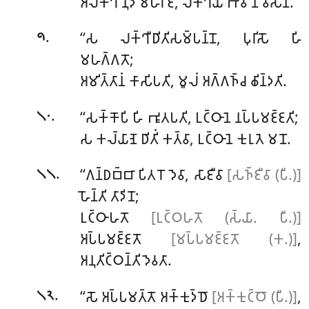
𑀅𑀮𑀓𑁆𑀔𑀺𑀁 𑀦𑀼𑀤 𑀫𑀳𑀸𑀭𑀸𑀚, 𑀮𑀓𑁆𑀔𑁆𑀬𑀸 𑀪𑀯 𑀦𑀺𑀯𑁂𑀲𑀦𑀁.
.
‘‘𑀲
𑀮𑀓𑁆𑀔𑀻𑀥𑀺𑀢𑀺𑀲𑀫𑁆𑀧𑀦𑁆𑀦𑁄, 𑀧𑀼𑀭𑀺𑀲𑁄 𑀳𑀺
𑁯
𑀫𑀳𑀕𑁆𑀕𑀢𑁄;
𑀅𑀫𑀺𑀢𑁆𑀢𑀸𑀦𑀁 𑀓𑀸𑀲𑀺𑀧𑀢𑀺, 𑀫𑀽𑀮𑀁 𑀅𑀕𑁆𑀕𑀜𑁆𑀘 𑀙𑀺𑀦𑁆𑀤𑀢𑀺.
.
‘‘𑀲𑀓𑁆𑀓𑁄𑀧𑀺 𑀳𑀺 𑀪𑀽𑀢𑀧𑀢𑀺, 𑀉𑀝𑁆𑀞𑀸𑀦𑁂 𑀦𑀧𑁆𑀧𑀫𑀚𑁆𑀚𑀢𑀺;
𑁧𑁦
𑀲 𑀓𑀮𑁆𑀬𑀸𑀡𑁂 𑀥𑀺𑀢𑀺𑀁 𑀓𑀢𑁆𑀯𑀸, 𑀉𑀝𑁆𑀞𑀸𑀦𑁂 𑀓𑀼𑀭𑀼𑀢𑁂 𑀫𑀦𑁄.
.
‘‘𑀕𑀦𑁆𑀥𑀩𑁆𑀩𑀸 𑀧𑀺𑀢𑀭𑁄 𑀤𑁂𑀯𑀸, 𑀲𑀸𑀚𑀻𑀯𑀸
[𑀲𑀜𑁆𑀚𑀻𑀯𑀸 (𑀧𑀻.)]
𑁧𑁧
𑀳𑁄𑀦𑁆𑀢𑀺 𑀢𑀸𑀤𑀺𑀦𑁄;
𑀉𑀝𑁆𑀞𑀸𑀳𑀢𑁄
[𑀉𑀝𑁆𑀞𑀳𑀢𑁄 (𑀲𑁆𑀬𑀸. 𑀧𑀻.)]
𑀅𑀧𑁆𑀧𑀫𑀚𑁆𑀚𑀢𑁄
[𑀫𑀧𑁆𑀧𑀫𑀚𑁆𑀚𑀢𑁄 (𑀓.)]
,
𑀅𑀦𑀼𑀢𑀺𑀝𑁆𑀞𑀦𑁆𑀢𑀺 𑀤𑁂𑀯𑀢𑀸.
.
‘‘𑀲𑁄 𑀅𑀧𑁆𑀧𑀫𑀢𑁆𑀢𑁄 𑀅𑀓𑁆𑀓𑀼𑀤𑁆𑀥𑁄
[𑀅𑀓𑁆𑀓𑀼𑀝𑁆𑀞𑁄 (𑀧𑀻.)]
,
𑁧𑁨