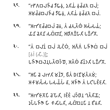
.
‘‘𑀪𑁄𑀕𑀩𑀮𑀜𑁆𑀘 𑀤𑀻𑀖𑀸𑀯𑀼, 𑀤𑀼𑀢𑀺𑀬𑀁 𑀯𑀼𑀘𑁆𑀘𑀢𑁂 𑀩𑀮𑀁;
𑁨𑁮
𑀅𑀫𑀘𑁆𑀘𑀩𑀮𑀜𑁆𑀘
𑀤𑀻𑀖𑀸𑀯𑀼, 𑀢𑀢𑀺𑀬𑀁 𑀯𑀼𑀘𑁆𑀘𑀢𑁂 𑀩𑀮𑀁.
.
‘‘𑀅𑀪𑀺𑀚𑀘𑁆𑀘𑀩𑀮𑀁 𑀘𑁂𑀯, 𑀢𑀁 𑀘𑀢𑀼𑀢𑁆𑀣𑀁 𑀅𑀲𑀁𑀲𑀬𑀁;
𑁨𑁯
𑀬𑀸𑀦𑀺 𑀘𑁂𑀢𑀸𑀦𑀺 𑀲𑀩𑁆𑀩𑀸𑀦𑀺, 𑀅𑀥𑀺𑀕𑀡𑁆𑀳𑀸𑀢𑀺 𑀧𑀡𑁆𑀟𑀺𑀢𑁄.
.
‘‘𑀢𑀁 𑀩𑀮𑀸𑀦𑀁 𑀩𑀮𑀁 𑀲𑁂𑀝𑁆𑀞𑀁, 𑀅𑀕𑁆𑀕𑀁 𑀧𑀜𑁆𑀜𑀸𑀩𑀁 𑀩𑀮𑀁
𑁩𑁦
[𑀯𑀭𑀁 (𑀲𑀻.)]
;
𑀧𑀜𑁆𑀜𑀸𑀩𑀮𑁂𑀦𑀼𑀧𑀢𑁆𑀣𑀤𑁆𑀥𑁄, 𑀅𑀢𑁆𑀣𑀁 𑀯𑀺𑀦𑁆𑀤𑀢𑀺 𑀧𑀡𑁆𑀟𑀺𑀢𑁄.
.
‘‘𑀅𑀧𑀺
𑀘𑁂 𑀮𑀪𑀢𑀺 𑀫𑀦𑁆𑀤𑁄, 𑀨𑀻𑀢𑀁 𑀥𑀭𑀡𑀺𑀫𑀼𑀢𑁆𑀢𑀫𑀁;
𑁩𑁧
𑀅𑀓𑀸𑀫𑀲𑁆𑀲 𑀧𑀲𑀬𑁆𑀳𑀁 𑀯𑀸, 𑀅𑀜𑁆𑀜𑁄 𑀢𑀁 𑀧𑀝𑀺𑀧𑀚𑁆𑀚𑀢𑀺.
.
‘‘𑀅𑀪𑀺𑀚𑀸𑀢𑁄𑀧𑀺 𑀘𑁂 𑀳𑁄𑀢𑀺, 𑀭𑀚𑁆𑀚𑀁 𑀮𑀤𑁆𑀥𑀸𑀦 𑀔𑀢𑁆𑀢𑀺𑀬𑁄;
𑁩𑁨
𑀤𑀼𑀧𑁆𑀧𑀜𑁆𑀜𑁄 𑀳𑀺 𑀓𑀸𑀲𑀺𑀧𑀢𑀺, 𑀲𑀩𑁆𑀩𑁂𑀦𑀧𑀺 𑀦 𑀚𑀻𑀯𑀢𑀺.