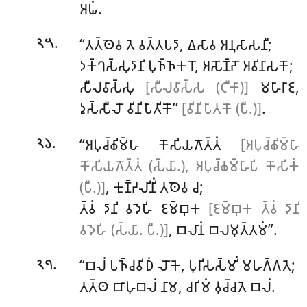
𑀅𑀖𑀁.
.
‘‘𑀢𑀢𑁆𑀣𑁂𑀯 𑀢𑁂 𑀯𑀢𑁆𑀢𑀧𑀤𑀸, 𑀏𑀲𑀸𑀯 𑀅𑀦𑀼𑀲𑀸𑀲𑀦𑀻;
𑁨𑁫
𑀤𑀓𑁆𑀔𑀲𑁆𑀲𑀼𑀤𑀸𑀦𑀺 𑀧𑀼𑀜𑁆𑀜𑀓𑀭𑁄, 𑀅𑀲𑁄𑀡𑁆𑀟𑁄 𑀅𑀯𑀺𑀦𑀸𑀲𑀓𑁄;
𑀲𑀻𑀮𑀯𑀸𑀲𑁆𑀲𑀼
[𑀲𑀻𑀮𑀯𑀸𑀲𑁆𑀲 (𑀝𑀻𑀓𑀸)]
𑀫𑀳𑀸𑀭𑀸𑀚,
𑀤𑀼𑀲𑁆𑀲𑀻𑀮𑁄 𑀯𑀺𑀦𑀺𑀧𑀸𑀢𑀺𑀓𑁄’’
[𑀯𑀺𑀦𑀺𑀧𑀸𑀢𑀓𑁄 (𑀧𑀻.)]
.
.
‘‘𑀅𑀧𑀼𑀘𑁆𑀙𑀺𑀫𑁆𑀳 𑀓𑁄𑀲𑀺𑀬𑀕𑁄𑀢𑁆𑀢𑀁
[𑀅𑀧𑀼𑀘𑁆𑀙𑀺𑀫𑁆𑀳𑀸
𑁨𑁬
𑀓𑁄𑀲𑀺𑀬𑀕𑁄𑀢𑁆𑀢𑀁 (𑀲𑁆𑀬𑀸.), 𑀅𑀧𑀼𑀘𑁆𑀙𑀫𑁆𑀳𑀸𑀧𑀺 𑀓𑁄𑀲𑀺𑀓𑀁
(𑀧𑀻.)]
, 𑀓𑀼𑀡𑁆𑀟𑀮𑀺𑀦𑀺𑀁 𑀢𑀣𑁂𑀯 𑀘;
𑀢𑁆𑀯𑀁 𑀤𑀸𑀦𑀺 𑀯𑀤𑁂𑀳𑀺 𑀚𑀫𑁆𑀩𑀼𑀓
[𑀚𑀫𑁆𑀩𑀼𑀓 𑀢𑁆𑀯𑀁 𑀤𑀸𑀦𑀺
𑀯𑀤𑁂𑀳𑀺 (𑀲𑁆𑀬𑀸. 𑀧𑀻.)]
, 𑀩𑀮𑀸𑀦𑀁 𑀩𑀮𑀫𑀼𑀢𑁆𑀢𑀫𑀁’’.
.
‘‘𑀩𑀮𑀁 𑀧𑀜𑁆𑀘𑀯𑀺𑀥𑀁 𑀮𑁄𑀓𑁂, 𑀧𑀼𑀭𑀺𑀲𑀲𑁆𑀫𑀺𑀁 𑀫𑀳𑀕𑁆𑀕𑀢𑁂;
𑁨𑁭
𑀢𑀢𑁆𑀣 𑀩𑀸𑀳𑀼𑀩𑀮𑀁 𑀦𑀸𑀫, 𑀘𑀭𑀺𑀫𑀁 𑀯𑀼𑀘𑁆𑀘𑀢𑁂 𑀩𑀮𑀁.