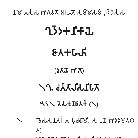
𑀦𑀫𑁄 𑀢𑀲𑁆𑀲 𑀪𑀕𑀯𑀢𑁄 𑀅𑀭𑀳𑀢𑁄 𑀲𑀫𑁆𑀫𑀸𑀲𑀫𑁆𑀩𑀼𑀤𑁆𑀥𑀲𑁆𑀲
𑀔𑀼𑀤𑁆𑀤𑀓𑀦𑀺𑀓𑀸𑀬𑁂
𑀚𑀸𑀢𑀓𑀧𑀸𑀴𑀺
(𑀤𑀼𑀢𑀺𑀬𑁄 𑀪𑀸𑀕𑁄)
𑁧𑁭. 𑀘𑀢𑁆𑀢𑀸𑀮𑀻𑀲𑀦𑀺𑀧𑀸𑀢𑁄
𑁫𑁨𑁧. 𑀢𑁂𑀲𑀓𑀼𑀡𑀚𑀸𑀢𑀓𑀁 (𑁧)
.
‘‘𑀯𑁂𑀲𑁆𑀲𑀦𑁆𑀢𑀭𑀁
𑀢𑀁 𑀧𑀼𑀘𑁆𑀙𑀸𑀫𑀺, 𑀲𑀓𑀼𑀡 𑀪𑀤𑁆𑀤𑀫𑀢𑁆𑀣𑀼
𑁧
𑀢𑁂;