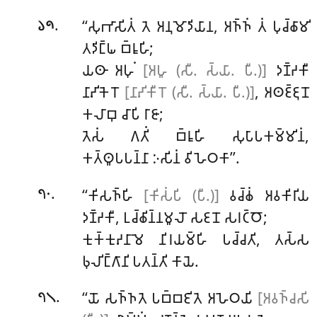
.
‘‘𑀲𑀼𑀪𑀸𑀲𑀺𑀢𑀁 𑀢𑁂 𑀅𑀦𑀼𑀫𑁄𑀤𑀺𑀬𑀸𑀦, 𑀅𑀜𑁆𑀜𑀁 𑀢𑀁 𑀧𑀼𑀘𑁆𑀙𑀸𑀫𑀺
𑁬𑁯
𑀢𑀤𑀺𑀗𑁆𑀖 𑀩𑁆𑀭𑀽𑀳𑀺;
𑀬𑀣𑀸 𑀅𑀳𑀼𑀁
[𑀅𑀳𑀽 (𑀲𑀻. 𑀲𑁆𑀬𑀸. 𑀧𑀻.)]
𑀤𑀡𑁆𑀟𑀓𑀻
𑀦𑀸𑀴𑀺𑀓𑁂𑀭𑁄
[𑀦𑀸𑀴𑀺𑀓𑀻𑀭𑁄 (𑀲𑀻. 𑀲𑁆𑀬𑀸. 𑀧𑀻.)]
, 𑀅𑀣𑀚𑁆𑀚𑀼𑀦𑁄
𑀓𑀮𑀸𑀩𑀼 𑀘𑀸𑀧𑀺 𑀭𑀸𑀚𑀸;
𑀢𑁂𑀲𑀁 𑀕𑀢𑀺𑀁 𑀩𑁆𑀭𑀽𑀳𑀺 𑀲𑀼𑀧𑀸𑀧𑀓𑀫𑁆𑀫𑀺𑀦𑀁,
𑀓𑀢𑁆𑀣𑀽𑀧𑀧𑀦𑁆𑀦𑀸 𑀇𑀲𑀺𑀦𑀁 𑀯𑀺𑀳𑁂𑀞𑀓𑀸’’.
.
‘‘𑀓𑀺𑀲𑀜𑁆𑀳𑀺
[𑀓𑀺𑀲𑀁𑀧𑀺 (𑀧𑀻.)]
𑀯𑀘𑁆𑀙𑀁 𑀅𑀯𑀓𑀺𑀭𑀺𑀬
𑁭𑁦
𑀤𑀡𑁆𑀟𑀓𑀻, 𑀉𑀘𑁆𑀙𑀺𑀦𑁆𑀦𑀫𑀽𑀮𑁄 𑀲𑀚𑀦𑁄 𑀲𑀭𑀝𑁆𑀞𑁄;
𑀓𑀼𑀓𑁆𑀓𑀼𑀴𑀦𑀸𑀫𑁂 𑀦𑀺𑀭𑀬𑀫𑁆𑀳𑀺 𑀧𑀘𑁆𑀘𑀢𑀺, 𑀢𑀲𑁆𑀲
𑀨𑀼𑀮𑀺𑀗𑁆𑀕𑀸𑀦𑀺 𑀧𑀢𑀦𑁆𑀢𑀺 𑀓𑀸𑀬𑁂.
.
‘‘𑀬𑁄 𑀲𑀜𑁆𑀜𑀢𑁂 𑀧𑀩𑁆𑀩𑀚𑀺𑀢𑁂 𑀅𑀳𑁂𑀞𑀬𑀺
[𑀅𑀯𑀜𑁆𑀘𑀲𑀺
𑁭𑁧