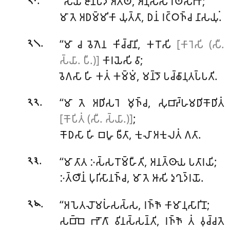
‘‘𑀲𑀬𑀁 𑀚𑀸𑀦𑀧𑀤𑀁 𑀅𑀢𑁆𑀣𑀁, 𑀅𑀦𑀼𑀲𑀸𑀲 𑀭𑀣𑁂𑀲𑀪;
𑁨𑁦
𑀫𑀸 𑀢𑁂 𑀅𑀥𑀫𑁆𑀫𑀺𑀓𑀸 𑀬𑀼𑀢𑁆𑀢𑀸, 𑀥𑀦𑀁 𑀭𑀝𑁆𑀞𑀜𑁆𑀘 𑀦𑀸𑀲𑀬𑀼𑀁.
.
‘‘𑀫𑀸 𑀘 𑀯𑁂𑀕𑁂𑀦 𑀓𑀺𑀘𑁆𑀘𑀸𑀦𑀺, 𑀓𑀭𑁄𑀲𑀺
[𑀓𑀸𑀭𑁂𑀲𑀺 (𑀲𑀻.
𑁨𑁧
𑀲𑁆𑀬𑀸. 𑀧𑀻.)]
𑀓𑀸𑀭𑀬𑁂𑀲𑀺 𑀯𑀸;
𑀯𑁂𑀕𑀲𑀸 𑀳𑀺 𑀓𑀢𑀁 𑀓𑀫𑁆𑀫𑀁, 𑀫𑀦𑁆𑀤𑁄 𑀧𑀘𑁆𑀙𑀸𑀦𑀼𑀢𑀧𑁆𑀧𑀢𑀺.
.
‘‘𑀫𑀸 𑀢𑁂 𑀅𑀥𑀺𑀲𑀭𑁂 𑀫𑀼𑀜𑁆𑀘, 𑀲𑀼𑀩𑀸𑀴𑁆𑀳𑀫𑀥𑀺𑀓𑁄𑀥𑀺𑀢𑀁
𑁨𑁨
[𑀓𑁄𑀧𑀺𑀢𑀁 (𑀲𑀻. 𑀲𑁆𑀬𑀸.)]
;
𑀓𑁄𑀥𑀲𑀸 𑀳𑀺 𑀩𑀳𑀽 𑀨𑀻𑀢𑀸, 𑀓𑀼𑀮𑀸 𑀅𑀓𑀼𑀮𑀢𑀁 𑀕𑀢𑀸.
.
‘‘𑀫𑀸 𑀢𑀸𑀢 𑀇𑀲𑁆𑀲𑀭𑁄𑀫𑁆𑀳𑀻𑀢𑀺, 𑀅𑀦𑀢𑁆𑀣𑀸𑀬 𑀧𑀢𑀸𑀭𑀬𑀺;
𑁨𑁩
𑀇𑀢𑁆𑀣𑀻𑀦𑀁 𑀧𑀼𑀭𑀺𑀲𑀸𑀦𑀜𑁆𑀘, 𑀫𑀸 𑀢𑁂 𑀆𑀲𑀺 𑀤𑀼𑀔𑀼𑀤𑁆𑀭𑀬𑁄.
.
‘‘𑀅𑀧𑁂𑀢𑀮𑁄𑀫𑀳𑀁𑀲𑀲𑁆𑀲, 𑀭𑀜𑁆𑀜𑁄 𑀓𑀸𑀫𑀸𑀦𑀼𑀲𑀸𑀭𑀺𑀦𑁄;
𑁨𑁪
𑀲𑀩𑁆𑀩𑁂 𑀪𑁄𑀕𑀸 𑀯𑀺𑀦𑀲𑁆𑀲𑀦𑁆𑀢𑀺, 𑀭𑀜𑁆𑀜𑁄 𑀢𑀁 𑀯𑀼𑀘𑁆𑀘𑀢𑁂