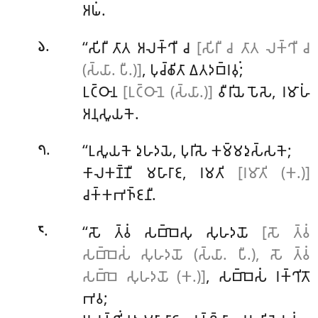
𑀅𑀖𑀁.
.
‘‘𑀲𑀺𑀭𑀻 𑀢𑀸𑀢 𑀅𑀮𑀓𑁆𑀔𑀻 𑀘
[𑀲𑀺𑀭𑀻 𑀘 𑀢𑀸𑀢 𑀮𑀓𑁆𑀔𑀻 𑀘
𑁬
(𑀲𑁆𑀬𑀸. 𑀧𑀻.)]
, 𑀧𑀼𑀘𑁆𑀙𑀺𑀢𑀸 𑀏𑀢𑀤𑀩𑁆𑀭𑀯𑀼𑀁;
𑀉𑀝𑁆𑀞𑀸𑀦
[𑀉𑀝𑁆𑀞𑀸𑀦𑁂 (𑀲𑁆𑀬𑀸.)]
𑀯𑀻𑀭𑀺𑀬𑁂 𑀧𑁄𑀲𑁂, 𑀭𑀫𑀸𑀳𑀁
𑀅𑀦𑀼𑀲𑀽𑀬𑀓𑁂.
.
‘‘𑀉𑀲𑀽𑀬𑀓𑁂
𑀤𑀼𑀳𑀤𑀬𑁂, 𑀧𑀼𑀭𑀺𑀲𑁂 𑀓𑀫𑁆𑀫𑀤𑀼𑀲𑁆𑀲𑀓𑁂;
𑁭
𑀓𑀸𑀮𑀓𑀡𑁆𑀡𑀻 𑀫𑀳𑀸𑀭𑀸𑀚, 𑀭𑀫𑀢𑀺
[𑀭𑀫𑀸𑀢𑀺 (𑀓.)]
𑀘𑀓𑁆𑀓𑀪𑀜𑁆𑀚𑀦𑀻.
.
‘‘𑀲𑁄 𑀢𑁆𑀯𑀁 𑀲𑀩𑁆𑀩𑁂𑀲𑀼 𑀲𑀼𑀳𑀤𑀬𑁄
[𑀲𑁄 𑀢𑁆𑀯𑀁
𑁮
𑀲𑀩𑁆𑀩𑁂𑀲𑀁 𑀲𑀼𑀳𑀤𑀬𑁄 (𑀲𑁆𑀬𑀸. 𑀧𑀻.), 𑀲𑁄 𑀢𑁆𑀯𑀁
𑀲𑀩𑁆𑀩𑁂 𑀲𑀼𑀳𑀤𑀬𑁄 (𑀓.)]
, 𑀲𑀩𑁆𑀩𑁂𑀲𑀁 𑀭𑀓𑁆𑀔𑀺𑀢𑁄
𑀪𑀯;