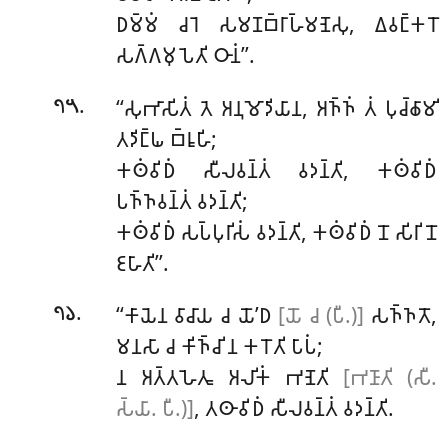
𑀥𑀫𑁆𑀫𑀁 𑀘𑀭𑁂 𑀲𑀫𑀡𑀩𑁆𑀭𑀸𑀳𑁆𑀫𑀡𑁂𑀲𑀼, 𑀏𑀯𑀗𑁆𑀓𑀭𑁄
𑀲𑀕𑁆𑀕𑀫𑀼𑀧𑁂𑀢𑀺 𑀞𑀸𑀦𑀁’’.
.
‘‘𑀲𑀼𑀪𑀸𑀲𑀺𑀢𑀁
𑀢𑁂 𑀅𑀦𑀼𑀫𑁄𑀤𑀺𑀬𑀸𑀦, 𑀅𑀜𑁆𑀜𑀁 𑀢𑀁 𑀧𑀼𑀘𑁆𑀙𑀸𑀫𑀺
𑁭𑁫
𑀢𑀤𑀺𑀗𑁆𑀖 𑀩𑁆𑀭𑀽𑀳𑀺;
𑀓𑀣𑀁𑀯𑀺𑀥𑀁 𑀲𑀻𑀮𑀯𑀦𑁆𑀢𑀁 𑀯𑀤𑀦𑁆𑀢𑀺, 𑀓𑀣𑀁𑀯𑀺𑀥𑀁
𑀧𑀜𑁆𑀜𑀯𑀦𑁆𑀢𑀁 𑀯𑀤𑀦𑁆𑀢𑀺;
𑀓𑀣𑀁𑀯𑀺𑀥𑀁 𑀲𑀧𑁆𑀧𑀼𑀭𑀺𑀲𑀁 𑀯𑀤𑀦𑁆𑀢𑀺, 𑀓𑀣𑀁𑀯𑀺𑀥𑀁 𑀦𑁄 𑀲𑀺𑀭𑀺 𑀦𑁄
𑀚𑀳𑀸𑀢𑀺’’.
.
‘‘𑀓𑀸𑀬𑁂𑀦 𑀯𑀸𑀘𑀸𑀬 𑀘 𑀬𑁄’𑀥
[𑀬𑁄 𑀘 (𑀧𑀻.)]
𑀲𑀜𑁆𑀜𑀢𑁄,
𑁭𑁬
𑀫𑀦𑀲𑀸 𑀘 𑀓𑀺𑀜𑁆𑀘𑀺 𑀦 𑀓𑀭𑁄𑀢𑀺 𑀧𑀸𑀧𑀁;
𑀦 𑀅𑀢𑁆𑀢𑀳𑁂𑀢𑀽 𑀅𑀮𑀺𑀓𑀁 𑀪𑀡𑁂𑀢𑀺
[𑀪𑀡𑀸𑀢𑀺 (𑀲𑀻.
𑀲𑁆𑀬𑀸. 𑀧𑀻.)]
, 𑀢𑀣𑀸𑀯𑀺𑀥𑀁 𑀲𑀻𑀮𑀯𑀦𑁆𑀢𑀁 𑀯𑀤𑀦𑁆𑀢𑀺.