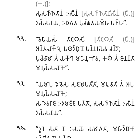
(𑀓.)]
;
𑀲𑀼𑀲𑀜𑁆𑀜𑀢𑀸𑀦𑀁 𑀇𑀲𑀻𑀦𑀁
[𑀲𑀼𑀲𑀜𑁆𑀜𑀢𑀸𑀦𑀺𑀲𑀺𑀦𑀁 (𑀧𑀻.)]
𑀤𑀲𑁆𑀲𑀦𑀸𑀬, 𑀇𑀥𑀸𑀕𑀢𑀸 𑀧𑀼𑀘𑁆𑀙𑀺𑀢𑀸𑀬𑁂𑀫𑁆𑀳 𑀧𑀜𑁆𑀳𑁂’’.
.
‘‘𑀯𑁂𑀳𑀸𑀬𑀲𑀁
𑀢𑀺𑀝𑁆𑀞𑀲𑀺
[𑀢𑀺𑀝𑁆𑀞𑀢𑀺 (𑀧𑀻.)]
𑁫𑁨
𑀅𑀦𑁆𑀢𑀮𑀺𑀓𑁆𑀔𑁂, 𑀧𑀣𑀤𑁆𑀥𑀼𑀦𑁄 𑀧𑀦𑁆𑀦𑀭𑀲𑁂𑀯 𑀘𑀦𑁆𑀤𑁄;
𑀧𑀼𑀘𑁆𑀙𑀸𑀫𑀺 𑀢𑀁 𑀬𑀓𑁆𑀔 𑀫𑀳𑀸𑀦𑀼𑀪𑀸𑀯, 𑀓𑀣𑀁 𑀢𑀁 𑀚𑀸𑀦𑀦𑁆𑀢𑀺
𑀫𑀦𑀼𑀲𑁆𑀲𑀮𑁄𑀓𑁂’’.
.
‘‘𑀬𑀫𑀸𑀳𑀼 𑀤𑁂𑀯𑁂𑀲𑀼 𑀲𑀼𑀚𑀫𑁆𑀧𑀢𑀻𑀢𑀺, 𑀫𑀖𑀯𑀸𑀢𑀺
𑀢𑀁 𑀆𑀳𑀼
𑁫𑁩
𑀫𑀦𑀼𑀲𑁆𑀲𑀮𑁄𑀓𑁂;
𑀲 𑀤𑁂𑀯𑀭𑀸𑀚𑀸 𑀇𑀤𑀫𑀚𑁆𑀚 𑀧𑀢𑁆𑀢𑁄, 𑀲𑀼𑀲𑀜𑁆𑀜𑀢𑀸𑀦𑀁 𑀇𑀲𑀻𑀦𑀁
𑀤𑀲𑁆𑀲𑀦𑀸𑀬’’.
.
‘‘𑀤𑀽𑀭𑁂 𑀲𑀼𑀢𑀸 𑀦𑁄 𑀇𑀲𑀬𑁄 𑀲𑀫𑀸𑀕𑀢𑀸, 𑀫𑀳𑀺𑀤𑁆𑀥𑀺𑀓𑀸
𑁫𑁪