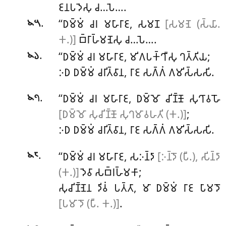
𑀚𑀦𑀧𑀤𑁂𑀲𑀼 𑀘…𑀧𑁂….
.
‘‘𑀥𑀫𑁆𑀫𑀁 𑀘𑀭 𑀫𑀳𑀸𑀭𑀸𑀚, 𑀲𑀫𑀡
[𑀲𑀫𑀡𑁂 (𑀲𑁆𑀬𑀸.
𑁪𑁫
𑀓.)]
𑀩𑁆𑀭𑀸𑀳𑁆𑀫𑀡𑁂𑀲𑀼 𑀘…𑀧𑁂….
.
‘‘𑀥𑀫𑁆𑀫𑀁 𑀘𑀭 𑀫𑀳𑀸𑀭𑀸𑀚, 𑀫𑀺𑀕𑀧𑀓𑁆𑀔𑀻𑀲𑀼 𑀔𑀢𑁆𑀢𑀺𑀬;
𑁪𑁬
𑀇𑀥 𑀥𑀫𑁆𑀫𑀁 𑀘𑀭𑀺𑀢𑁆𑀯𑀸𑀦, 𑀭𑀸𑀚 𑀲𑀕𑁆𑀕𑀁 𑀕𑀫𑀺𑀲𑁆𑀲𑀲𑀺.
.
‘‘𑀥𑀫𑁆𑀫𑀁
𑀘𑀭 𑀫𑀳𑀸𑀭𑀸𑀚, 𑀥𑀫𑁆𑀫𑁄 𑀘𑀺𑀡𑁆𑀡𑁄 𑀲𑀼𑀔𑀸𑀯𑀳𑁄
𑁪𑁭
[𑀥𑀫𑁆𑀫𑁄 𑀲𑀼𑀘𑀺𑀡𑁆𑀡𑁄 𑀲𑀼𑀔𑀫𑀸𑀯𑀳𑀢𑀺 (𑀓.)]
;
𑀇𑀥 𑀥𑀫𑁆𑀫𑀁 𑀘𑀭𑀺𑀢𑁆𑀯𑀸𑀦, 𑀭𑀸𑀚 𑀲𑀕𑁆𑀕𑀁 𑀕𑀫𑀺𑀲𑁆𑀲𑀲𑀺.
.
‘‘𑀥𑀫𑁆𑀫𑀁 𑀘𑀭 𑀫𑀳𑀸𑀭𑀸𑀚, 𑀲𑀇𑀦𑁆𑀤𑀸
[𑀇𑀦𑁆𑀤𑁄 (𑀧𑀻.), 𑀲𑀺𑀦𑁆𑀤𑀸
𑁪𑁮
(𑀓.)]
𑀤𑁂𑀯𑀸 𑀲𑀩𑁆𑀭𑀳𑁆𑀫𑀓𑀸;
𑀲𑀼𑀘𑀺𑀡𑁆𑀡𑁂𑀦 𑀤𑀺𑀯𑀁 𑀧𑀢𑁆𑀢𑀸, 𑀫𑀸 𑀥𑀫𑁆𑀫𑀁 𑀭𑀸𑀚 𑀧𑀸𑀫𑀤𑁄
[𑀧𑀫𑀸𑀤𑁄 (𑀧𑀻. 𑀓.)]
.