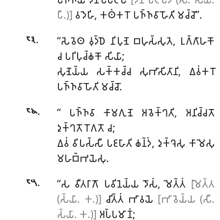
𑀧𑀻.)]
𑀯𑀤𑁂𑀳𑀺, 𑀓𑀣𑀁𑀓𑀭𑁄 𑀧𑀜𑁆𑀜𑀯𑀸 𑀳𑁄𑀢𑀺 𑀫𑀘𑁆𑀘𑁄’’.
.
‘‘𑀲𑁂𑀯𑁂𑀣 𑀯𑀼𑀤𑁆𑀥𑁂 𑀦𑀺𑀧𑀼𑀡𑁂 𑀩𑀳𑀼𑀲𑁆𑀲𑀼𑀢𑁂, 𑀉𑀕𑁆𑀕𑀸𑀳𑀓𑁄
𑁮𑁩
𑀘 𑀧𑀭𑀺𑀧𑀼𑀘𑁆𑀙𑀓𑁄 𑀲𑀺𑀬𑀸;
𑀲𑀼𑀡𑁂𑀬𑁆𑀬 𑀲𑀓𑁆𑀓𑀘𑁆𑀘 𑀲𑀼𑀪𑀸𑀲𑀺𑀢𑀸𑀦𑀺, 𑀏𑀯𑀁𑀓𑀭𑁄
𑀧𑀜𑁆𑀜𑀯𑀸 𑀳𑁄𑀢𑀺 𑀫𑀘𑁆𑀘𑁄.
.
‘‘
𑀧𑀜𑁆𑀜𑀯𑀸 𑀓𑀸𑀫𑀕𑀼𑀡𑁂 𑀅𑀯𑁂𑀓𑁆𑀔𑀢𑀺, 𑀅𑀦𑀺𑀘𑁆𑀘𑀢𑁄
𑁮𑁪
𑀤𑀼𑀓𑁆𑀔𑀢𑁄 𑀭𑁄𑀕𑀢𑁄 𑀘;
𑀏𑀯𑀁 𑀯𑀺𑀧𑀲𑁆𑀲𑀻 𑀧𑀚𑀳𑀸𑀢𑀺 𑀙𑀦𑁆𑀤𑀁, 𑀤𑀼𑀓𑁆𑀔𑁂𑀲𑀼 𑀓𑀸𑀫𑁂𑀲𑀼
𑀫𑀳𑀩𑁆𑀪𑀬𑁂𑀲𑀼.
.
‘‘𑀲 𑀯𑀻𑀢𑀭𑀸𑀕𑁄 𑀧𑀯𑀺𑀦𑁂𑀬𑁆𑀬 𑀤𑁄𑀲𑀁, 𑀫𑁂𑀢𑁆𑀢𑀁
[𑀫𑁂𑀢𑁆𑀢
𑁮𑁫
(𑀲𑁆𑀬𑀸. 𑀓.)]
𑀘𑀺𑀢𑁆𑀢𑀁 𑀪𑀸𑀯𑀬𑁂
[𑀪𑀸𑀯𑁂𑀬𑁆𑀬 (𑀲𑀻.
𑀲𑁆𑀬𑀸. 𑀓.)]
𑀅𑀧𑁆𑀧𑀫𑀸𑀡𑀁;