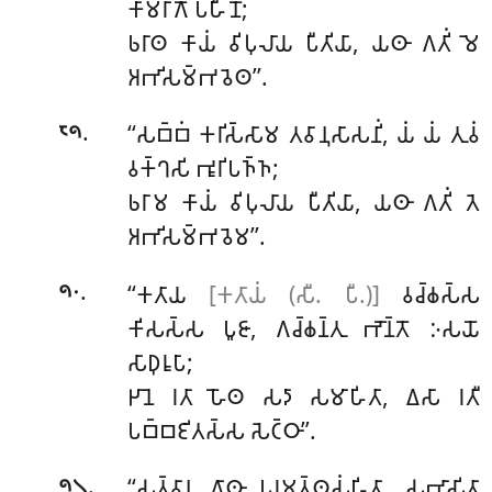
𑀓𑀸𑀫𑀭𑀸𑀕𑁄 𑀧𑀳𑀻𑀦𑁄;
𑀨𑀭𑀸𑀣 𑀓𑀸𑀬𑀁 𑀯𑀺𑀧𑀼𑀮𑀸𑀬 𑀧𑀻𑀢𑀺𑀬𑀸, 𑀬𑀣𑀸 𑀕𑀢𑀺𑀁 𑀫𑁂
𑀅𑀪𑀺𑀲𑀫𑁆𑀪𑀯𑁂𑀣’’.
.
‘‘𑀲𑀩𑁆𑀩𑀁
𑀓𑀭𑀺𑀲𑁆𑀲𑀸𑀫 𑀢𑀯𑀸𑀦𑀼𑀲𑀸𑀲𑀦𑀺𑀁, 𑀬𑀁 𑀬𑀁 𑀢𑀼𑀯𑀁
𑁮𑁯
𑀯𑀓𑁆𑀔𑀲𑀺 𑀪𑀽𑀭𑀺𑀧𑀜𑁆𑀜;
𑀨𑀭𑀸𑀫 𑀓𑀸𑀬𑀁 𑀯𑀺𑀧𑀼𑀮𑀸𑀬 𑀧𑀻𑀢𑀺𑀬𑀸, 𑀬𑀣𑀸 𑀕𑀢𑀺𑀁 𑀢𑁂
𑀅𑀪𑀺𑀲𑀫𑁆𑀪𑀯𑁂𑀫’’.
.
‘‘𑀓𑀢𑀸𑀬
[𑀓𑀢𑀸𑀬𑀁 (𑀲𑀻. 𑀧𑀻.)]
𑀯𑀘𑁆𑀙𑀲𑁆𑀲
𑁯𑁦
𑀓𑀺𑀲𑀲𑁆𑀲 𑀧𑀽𑀚𑀸, 𑀕𑀘𑁆𑀙𑀦𑁆𑀢𑀼 𑀪𑁄𑀦𑁆𑀢𑁄 𑀇𑀲𑀬𑁄
𑀲𑀸𑀥𑀼𑀭𑀽𑀧𑀸;
𑀛𑀸𑀦𑁂 𑀭𑀢𑀸 𑀳𑁄𑀣 𑀲𑀤𑀸 𑀲𑀫𑀸𑀳𑀺𑀢𑀸, 𑀏𑀲𑀸 𑀭𑀢𑀻
𑀧𑀩𑁆𑀩𑀚𑀺𑀢𑀲𑁆𑀲 𑀲𑁂𑀝𑁆𑀞𑀸’’.
.
‘‘𑀲𑀼𑀢𑁆𑀯𑀸𑀦
𑀕𑀸𑀣𑀸 𑀧𑀭𑀫𑀢𑁆𑀣𑀲𑀁𑀳𑀺𑀢𑀸, 𑀲𑀼𑀪𑀸𑀲𑀺𑀢𑀸
𑁯𑁧