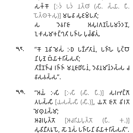
𑀲𑀓𑁆𑀓𑁄
[𑀇𑀤𑀁 𑀧𑀤𑀁 𑀦𑀢𑁆𑀣𑀺 (𑀲𑀻. 𑀲𑁆𑀬𑀸. 𑀧𑀻.
𑀧𑁄𑀢𑁆𑀣𑀓𑁂𑀲𑀼)]
𑀫𑀖𑀯𑀸 𑀲𑀼𑀚𑀫𑁆𑀧𑀢𑀺;
𑀲 𑀤𑁂𑀯𑀭𑀸𑀚𑀸 𑀅𑀲𑀼𑀭𑀕𑀡𑀧𑁆𑀧𑀫𑀤𑁆𑀤𑀦𑁄,
𑀑𑀓𑀸𑀲𑀫𑀸𑀓𑀗𑁆𑀔𑀢𑀺 𑀧𑀜𑁆𑀳 𑀧𑀼𑀘𑁆𑀙𑀺𑀢𑀼𑀁.
.
‘‘𑀓𑁄
𑀦𑁂𑀯𑀺𑀫𑁂𑀲𑀁 𑀇𑀥 𑀧𑀡𑁆𑀟𑀺𑀢𑀸𑀦𑀁, 𑀧𑀜𑁆𑀳𑁂 𑀧𑀼𑀝𑁆𑀞𑁄
𑁫𑁮
𑀦𑀺𑀧𑀼𑀡𑁂 𑀩𑁆𑀬𑀸𑀓𑀭𑀺𑀲𑁆𑀲𑀢𑀺;
𑀢𑀺𑀡𑁆𑀡𑀜𑁆𑀘 𑀭𑀜𑁆𑀜𑀁 𑀫𑀦𑀼𑀚𑀸𑀥𑀺𑀧𑀸𑀦𑀁, 𑀤𑁂𑀯𑀸𑀦𑀫𑀺𑀦𑁆𑀤𑀲𑁆𑀲 𑀘
𑀯𑀸𑀲𑀯𑀲𑁆𑀲’’.
.
‘‘𑀅𑀬𑀁
𑀇𑀲𑀺
[𑀇𑀲𑀻 (𑀲𑀻. 𑀧𑀻.)]
𑀲𑀭𑀪𑀗𑁆𑀕𑁄
𑁫𑁯
𑀢𑀧𑀲𑁆𑀲𑀻
[𑀬𑀲𑀲𑁆𑀲𑀻 (𑀲𑀻.)]
, 𑀬𑀢𑁄 𑀚𑀸𑀢𑁄 𑀯𑀺𑀭𑀢𑁄
𑀫𑁂𑀣𑀼𑀦𑀲𑁆𑀫𑀸;
𑀆𑀘𑁂𑀭𑀧𑀼𑀢𑁆𑀢𑁄
[𑀆𑀘𑀭𑀺𑀬𑀧𑀼𑀢𑁆𑀢𑁄 (𑀧𑀻. 𑀓.)]
𑀲𑀼𑀯𑀺𑀦𑀻𑀢𑀭𑀽𑀧𑁄, 𑀲𑁄 𑀦𑁂𑀲𑀁 𑀧𑀜𑁆𑀳𑀸𑀦𑀺 𑀯𑀺𑀬𑀸𑀓𑀭𑀺𑀲𑁆𑀲𑀢𑀺’’.