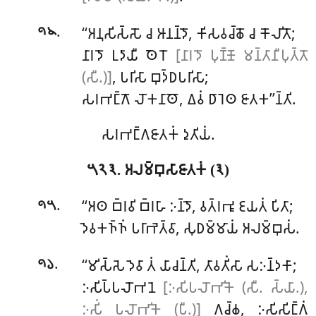
.
‘‘𑀅𑀦𑀼𑀲𑀺𑀲𑁆𑀲𑁄 𑀘 𑀆𑀦𑀦𑁆𑀤𑁄, 𑀓𑀺𑀲𑀯𑀘𑁆𑀙𑁄 𑀘 𑀓𑁄𑀮𑀺𑀢𑁄;
𑁯𑁪
𑀦𑀸𑀭𑀤𑁄 𑀉𑀤𑀸𑀬𑀻 𑀣𑁂𑀭𑁄
[𑀦𑀸𑀭𑀤𑁄 𑀧𑀼𑀡𑁆𑀡𑁄 𑀫𑀦𑁆𑀢𑀸𑀦𑀻𑀧𑀼𑀢𑁆𑀢𑁄
(𑀲𑀻.)]
, 𑀧𑀭𑀺𑀲𑀸 𑀩𑀼𑀤𑁆𑀥𑀧𑀭𑀺𑀲𑀸;
𑀲𑀭𑀪𑀗𑁆𑀕𑁄 𑀮𑁄𑀓𑀦𑀸𑀣𑁄, 𑀏𑀯𑀁 𑀥𑀸𑀭𑁂𑀣 𑀚𑀸𑀢𑀓’’𑀦𑁆𑀢𑀺.
𑀲𑀭𑀪𑀗𑁆𑀕𑀚𑀸𑀢𑀓𑀁 𑀤𑀼𑀢𑀺𑀬𑀁.
𑁫𑁨𑁩. 𑀅𑀮𑀫𑁆𑀩𑀼𑀲𑀸𑀚𑀸𑀢𑀓𑀁 (𑁩)
.
‘‘𑀅𑀣 𑀩𑁆𑀭𑀯𑀺 𑀩𑁆𑀭𑀳𑀸 𑀇𑀦𑁆𑀤𑁄, 𑀯𑀢𑁆𑀭𑀪𑀽 𑀚𑀬𑀢𑀁 𑀧𑀺𑀢𑀸;
𑁯𑁫
𑀤𑁂𑀯𑀓𑀜𑁆𑀜𑀁 𑀧𑀭𑀸𑀪𑁂𑀢𑁆𑀯𑀸, 𑀲𑀼𑀥𑀫𑁆𑀫𑀸𑀬𑀁 𑀅𑀮𑀫𑁆𑀩𑀼𑀲𑀁.
.
‘‘𑀫𑀺𑀲𑁆𑀲𑁂 𑀤𑁂𑀯𑀸 𑀢𑀁 𑀬𑀸𑀘𑀦𑁆𑀢𑀺, 𑀢𑀸𑀯𑀢𑀺𑀁𑀲𑀸 𑀲𑀇𑀦𑁆𑀤𑀓𑀸;
𑁯𑁬
𑀇𑀲𑀺𑀧𑁆𑀧𑀮𑁄𑀪𑀦𑁂
[𑀇𑀲𑀺𑀧𑀮𑁄𑀪𑀺𑀓𑁂 (𑀲𑀻. 𑀲𑁆𑀬𑀸.),
𑀇𑀲𑀺𑀁 𑀧𑀮𑁄𑀪𑀺𑀓𑁂 (𑀧𑀻.)]
𑀕𑀘𑁆𑀙, 𑀇𑀲𑀺𑀲𑀺𑀗𑁆𑀕𑀁