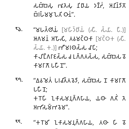
𑀲𑀩𑁆𑀩𑁂𑀲𑀼 𑀪𑀽𑀢𑁂𑀲𑀼 𑀦𑀺𑀥𑀸𑀬 𑀤𑀡𑁆𑀟𑀁, 𑀅𑀦𑀺𑀦𑁆𑀤𑀺𑀢𑁄
𑀩𑁆𑀭𑀳𑁆𑀫𑀫𑀼𑀧𑁂𑀢𑀺 𑀞𑀸𑀦𑀁’’.
.
‘‘𑀫𑀳𑀢𑁆𑀣𑀺𑀬𑀁
[𑀫𑀳𑀺𑀤𑁆𑀥𑀺𑀬𑀁 (𑀲𑀻. 𑀲𑁆𑀬𑀸. 𑀧𑀻.)]
𑁮𑁬
𑀆𑀕𑀫𑀦𑀁 𑀅𑀳𑁄𑀲𑀺, 𑀢𑀯𑀫𑀝𑁆𑀞𑀓𑀸
[𑀫𑀝𑁆𑀞𑀓 (𑀲𑀻.
𑀲𑁆𑀬𑀸. 𑀓.)]
𑀪𑀻𑀫𑀭𑀣𑀲𑁆𑀲 𑀘𑀸𑀧𑀺;
𑀓𑀸𑀮𑀺𑀗𑁆𑀕𑀭𑀸𑀚𑀲𑁆𑀲 𑀘 𑀉𑀕𑁆𑀕𑀢𑀲𑁆𑀲, 𑀲𑀩𑁆𑀩𑁂𑀲
𑀯𑁄
𑀓𑀸𑀫𑀭𑀸𑀕𑁄 𑀧𑀳𑀻𑀦𑁄’’.
.
‘‘𑀏𑀯𑀫𑁂𑀢𑀁 𑀧𑀭𑀘𑀺𑀢𑁆𑀢𑀯𑁂𑀤𑀺, 𑀲𑀩𑁆𑀩𑁂𑀲 𑀦𑁄 𑀓𑀸𑀫𑀭𑀸𑀕𑁄
𑁮𑁭
𑀧𑀳𑀻𑀦𑁄;
𑀓𑀭𑁄𑀳𑀺 𑀑𑀓𑀸𑀲𑀫𑀦𑀼𑀕𑁆𑀕𑀳𑀸𑀬, 𑀬𑀣𑀸 𑀕𑀢𑀺𑀁 𑀢𑁂
𑀅𑀪𑀺𑀲𑀫𑁆𑀪𑀯𑁂𑀫’’.
.
‘‘𑀓𑀭𑁄𑀫𑀺 𑀑𑀓𑀸𑀲𑀫𑀦𑀼𑀕𑁆𑀕𑀳𑀸𑀬, 𑀢𑀣𑀸 𑀳𑀺 𑀯𑁄
𑁮𑁮