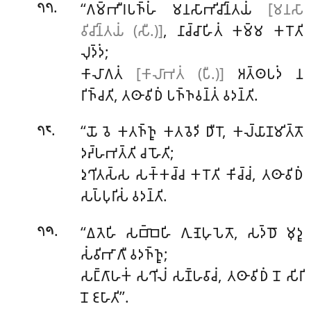
.
‘‘𑀕𑀫𑁆𑀪𑀻𑀭𑀧𑀜𑁆𑀳𑀁 𑀫𑀦𑀲𑀸𑀪𑀺𑀘𑀺𑀦𑁆𑀢𑀬𑀁
[𑀫𑀦𑀲𑀸
𑁭𑁭
𑀯𑀺𑀘𑀺𑀦𑁆𑀢𑀬𑀁 (𑀲𑀻.)]
, 𑀦𑀸𑀘𑁆𑀘𑀸𑀳𑀺𑀢𑀁 𑀓𑀫𑁆𑀫 𑀓𑀭𑁄𑀢𑀺
𑀮𑀼𑀤𑁆𑀤𑀁;
𑀓𑀸𑀮𑀸𑀕𑀢𑀁
[𑀓𑀸𑀮𑀸𑀪𑀢𑀁 (𑀧𑀻.)]
𑀅𑀢𑁆𑀣𑀧𑀤𑀁 𑀦
𑀭𑀺𑀜𑁆𑀘𑀢𑀺, 𑀢𑀣𑀸𑀯𑀺𑀥𑀁 𑀧𑀜𑁆𑀜𑀯𑀦𑁆𑀢𑀁 𑀯𑀤𑀦𑁆𑀢𑀺.
.
‘‘𑀬𑁄
𑀯𑁂 𑀓𑀢𑀜𑁆𑀜𑀽 𑀓𑀢𑀯𑁂𑀤𑀺 𑀥𑀻𑀭𑁄, 𑀓𑀮𑁆𑀬𑀸𑀡𑀫𑀺𑀢𑁆𑀢𑁄
𑁭𑁮
𑀤𑀴𑁆𑀳𑀪𑀢𑁆𑀢𑀺 𑀘 𑀳𑁄𑀢𑀺;
𑀤𑀼𑀔𑀺𑀢𑀲𑁆𑀲 𑀲𑀓𑁆𑀓𑀘𑁆𑀘 𑀓𑀭𑁄𑀢𑀺 𑀓𑀺𑀘𑁆𑀘𑀁, 𑀢𑀣𑀸𑀯𑀺𑀥𑀁
𑀲𑀧𑁆𑀧𑀼𑀭𑀺𑀲𑀁 𑀯𑀤𑀦𑁆𑀢𑀺.
.
‘‘𑀏𑀢𑁂𑀳𑀺 𑀲𑀩𑁆𑀩𑁂𑀳𑀺 𑀕𑀼𑀡𑁂𑀳𑀼𑀧𑁂𑀢𑁄, 𑀲𑀤𑁆𑀥𑁄 𑀫𑀼𑀤𑀽
𑁭𑁯
𑀲𑀁𑀯𑀺𑀪𑀸𑀕𑀻 𑀯𑀤𑀜𑁆𑀜𑀽;
𑀲𑀗𑁆𑀕𑀸𑀳𑀓𑀁 𑀲𑀔𑀺𑀮𑀁 𑀲𑀡𑁆𑀳𑀯𑀸𑀘𑀁, 𑀢𑀣𑀸𑀯𑀺𑀥𑀁 𑀦𑁄 𑀲𑀺𑀭𑀺
𑀦𑁄 𑀚𑀳𑀸𑀢𑀺’’.