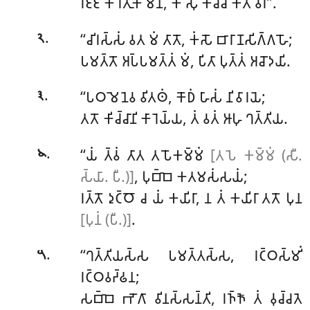
𑀭𑀚𑁆𑀚𑀁 𑀓𑀸𑀭𑁂𑀢𑀼𑀓𑀸𑀫𑁂𑀦, 𑀓𑀺𑀁 𑀲𑀼 𑀓𑀺𑀘𑁆𑀘𑀁 𑀓𑀢𑀁 𑀯𑀭𑀁’’.
.
‘‘𑀘𑀺𑀭𑀲𑁆𑀲𑀁 𑀯𑀢 𑀫𑀁 𑀢𑀸𑀢𑁄, 𑀓𑀁𑀲𑁄 𑀩𑀸𑀭𑀸𑀡𑀲𑀺𑀕𑁆𑀕𑀳𑁄;
𑁨
𑀧𑀫𑀢𑁆𑀢𑁄 𑀅𑀧𑁆𑀧𑀫𑀢𑁆𑀢𑀁 𑀫𑀁, 𑀧𑀺𑀢𑀸 𑀧𑀼𑀢𑁆𑀢𑀁 𑀅𑀘𑁄𑀤𑀬𑀺.
.
‘‘𑀧𑀞𑀫𑁂𑀦𑁂𑀯 𑀯𑀺𑀢𑀣𑀁, 𑀓𑁄𑀥𑀁 𑀳𑀸𑀲𑀁 𑀦𑀺𑀯𑀸𑀭𑀬𑁂;
𑁩
𑀢𑀢𑁄 𑀓𑀺𑀘𑁆𑀘𑀸𑀦𑀺 𑀓𑀸𑀭𑁂𑀬𑁆𑀬, 𑀢𑀁 𑀯𑀢𑀁 𑀆𑀳𑀼 𑀔𑀢𑁆𑀢𑀺𑀬.
.
‘‘𑀬𑀁
𑀢𑁆𑀯𑀁 𑀢𑀸𑀢 𑀢𑀧𑁄𑀓𑀫𑁆𑀫𑀁
[𑀢𑀧𑁂 𑀓𑀫𑁆𑀫𑀁 (𑀲𑀻.
𑁪
𑀲𑁆𑀬𑀸. 𑀧𑀻.)]
, 𑀧𑀼𑀩𑁆𑀩𑁂 𑀓𑀢𑀫𑀲𑀁𑀲𑀬𑀁;
𑀭𑀢𑁆𑀢𑁄 𑀤𑀼𑀝𑁆𑀞𑁄 𑀘 𑀬𑀁 𑀓𑀬𑀺𑀭𑀸, 𑀦 𑀢𑀁 𑀓𑀬𑀺𑀭𑀸 𑀢𑀢𑁄 𑀧𑀼𑀦
[𑀧𑀼𑀦𑀁 (𑀧𑀻.)]
.
.
‘‘𑀔𑀢𑁆𑀢𑀺𑀬𑀲𑁆𑀲 𑀧𑀫𑀢𑁆𑀢𑀲𑁆𑀲, 𑀭𑀝𑁆𑀞𑀲𑁆𑀫𑀺𑀁
𑁫
𑀭𑀝𑁆𑀞𑀯𑀟𑁆𑀠𑀦;
𑀲𑀩𑁆𑀩𑁂 𑀪𑁄𑀕𑀸 𑀯𑀺𑀦𑀲𑁆𑀲𑀦𑁆𑀢𑀺, 𑀭𑀜𑁆𑀜𑁄 𑀢𑀁 𑀯𑀼𑀘𑁆𑀘𑀢𑁂