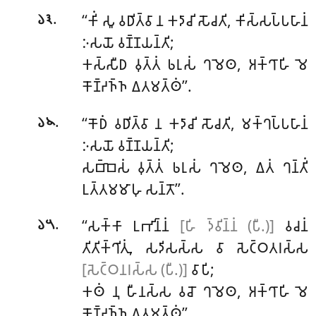
.
‘‘𑀓𑀺𑀁 𑀲𑀽 𑀯𑀥𑀺𑀢𑁆𑀯𑀸 𑀦 𑀓𑀤𑀸𑀘𑀺 𑀲𑁄𑀘𑀢𑀺, 𑀓𑀺𑀲𑁆𑀲𑀧𑁆𑀧𑀳𑀸𑀦𑀁
𑁬𑁩
𑀇𑀲𑀬𑁄 𑀯𑀡𑁆𑀡𑀬𑀦𑁆𑀢𑀺;
𑀓𑀲𑁆𑀲𑀻𑀥
𑀯𑀼𑀢𑁆𑀢𑀁 𑀨𑀭𑀼𑀲𑀁 𑀔𑀫𑁂𑀣, 𑀅𑀓𑁆𑀔𑀸𑀳𑀺 𑀫𑁂
𑀓𑁄𑀡𑁆𑀟𑀜𑁆𑀜 𑀏𑀢𑀫𑀢𑁆𑀣𑀁’’.
.
‘‘𑀓𑁄𑀥𑀁 𑀯𑀥𑀺𑀢𑁆𑀯𑀸 𑀦 𑀓𑀤𑀸𑀘𑀺 𑀲𑁄𑀘𑀢𑀺, 𑀫𑀓𑁆𑀔𑀧𑁆𑀧𑀳𑀸𑀦𑀁
𑁬𑁪
𑀇𑀲𑀬𑁄 𑀯𑀡𑁆𑀡𑀬𑀦𑁆𑀢𑀺;
𑀲𑀩𑁆𑀩𑁂𑀲𑀁 𑀯𑀼𑀢𑁆𑀢𑀁 𑀨𑀭𑀼𑀲𑀁 𑀔𑀫𑁂𑀣, 𑀏𑀢𑀁 𑀔𑀦𑁆𑀢𑀺𑀁
𑀉𑀢𑁆𑀢𑀫𑀫𑀸𑀳𑀼 𑀲𑀦𑁆𑀢𑁄’’.
.
‘‘𑀲𑀓𑁆𑀓𑀸 𑀉𑀪𑀺𑀦𑁆𑀦𑀁
[𑀳𑀺 𑀤𑁆𑀯𑀺𑀦𑁆𑀦𑀁 (𑀧𑀻.)]
𑀯𑀘𑀦𑀁
𑁬𑁫
𑀢𑀺𑀢𑀺𑀓𑁆𑀔𑀺𑀢𑀼𑀁, 𑀲𑀤𑀺𑀲𑀲𑁆𑀲 𑀯𑀸 𑀲𑁂𑀝𑁆𑀞𑀢𑀭𑀲𑁆𑀲
[𑀲𑁂𑀝𑁆𑀞𑀦𑀭𑀲𑁆𑀲 (𑀧𑀻.)]
𑀯𑀸𑀧𑀺;
𑀓𑀣𑀁 𑀦𑀼 𑀳𑀻𑀦𑀲𑁆𑀲 𑀯𑀘𑁄 𑀔𑀫𑁂𑀣, 𑀅𑀓𑁆𑀔𑀸𑀳𑀺 𑀫𑁂
𑀓𑁄𑀡𑁆𑀟𑀜𑁆𑀜 𑀏𑀢𑀫𑀢𑁆𑀣𑀁’’.