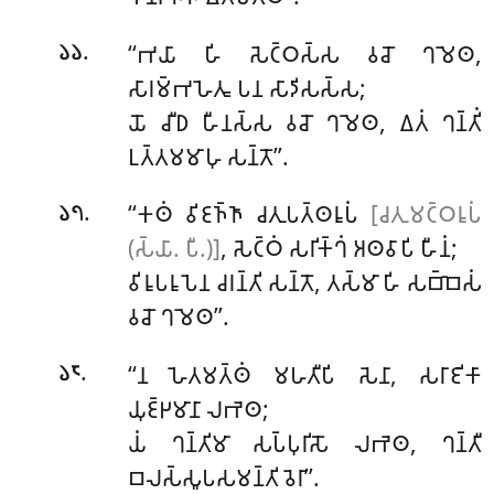
.
‘‘𑀪𑀬𑀸
𑀳𑀺 𑀲𑁂𑀝𑁆𑀞𑀲𑁆𑀲 𑀯𑀘𑁄 𑀔𑀫𑁂𑀣,
𑁬𑁬
𑀲𑀸𑀭𑀫𑁆𑀪𑀳𑁂𑀢𑀽 𑀧𑀦 𑀲𑀸𑀤𑀺𑀲𑀲𑁆𑀲;
𑀬𑁄 𑀘𑀻𑀥 𑀳𑀻𑀦𑀲𑁆𑀲 𑀯𑀘𑁄 𑀔𑀫𑁂𑀣, 𑀏𑀢𑀁 𑀔𑀦𑁆𑀢𑀺𑀁
𑀉𑀢𑁆𑀢𑀫𑀫𑀸𑀳𑀼 𑀲𑀦𑁆𑀢𑁄’’.
.
‘‘𑀓𑀣𑀁 𑀯𑀺𑀚𑀜𑁆𑀜𑀸 𑀘𑀢𑀼𑀧𑀢𑁆𑀣𑀭𑀽𑀧𑀁
[𑀘𑀢𑀼𑀫𑀝𑁆𑀞𑀭𑀽𑀧𑀁
𑁬𑁭
(𑀲𑁆𑀬𑀸. 𑀧𑀻.)]
, 𑀲𑁂𑀝𑁆𑀞𑀁 𑀲𑀭𑀺𑀓𑁆𑀔𑀁 𑀅𑀣𑀯𑀸𑀧𑀺 𑀳𑀻𑀦𑀁;
𑀯𑀺𑀭𑀽𑀧𑀭𑀽𑀧𑁂𑀦 𑀘𑀭𑀦𑁆𑀢𑀺 𑀲𑀦𑁆𑀢𑁄, 𑀢𑀲𑁆𑀫𑀸 𑀳𑀺 𑀲𑀩𑁆𑀩𑁂𑀲𑀁
𑀯𑀘𑁄 𑀔𑀫𑁂𑀣’’.
.
‘‘𑀦 𑀳𑁂𑀢𑀫𑀢𑁆𑀣𑀁 𑀫𑀳𑀢𑀻𑀧𑀺 𑀲𑁂𑀦𑀸, 𑀲𑀭𑀸𑀚𑀺𑀓𑀸
𑁬𑁮
𑀬𑀼𑀚𑁆𑀛𑀫𑀸𑀦𑀸 𑀮𑀪𑁂𑀣;
𑀬𑀁
𑀔𑀦𑁆𑀢𑀺𑀫𑀸 𑀲𑀧𑁆𑀧𑀼𑀭𑀺𑀲𑁄 𑀮𑀪𑁂𑀣, 𑀔𑀦𑁆𑀢𑀻
𑀩𑀮𑀲𑁆𑀲𑀽𑀧𑀲𑀫𑀦𑁆𑀢𑀺 𑀯𑁂𑀭𑀸’’.