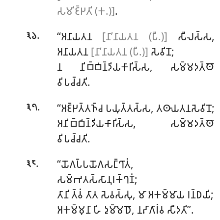
𑀲𑀫𑀺𑀚𑁆𑀛𑀢𑀺 (𑀓.)]
.
.
‘‘𑀅𑀦𑀸𑀬𑀢𑀦
[𑀦𑀸’𑀦𑀸𑀬𑀢𑀦 (𑀧𑀻.)]
𑀲𑀻𑀮𑀲𑁆𑀲,
𑁩𑁬
𑀅𑀦𑀸𑀬𑀢𑀦
[𑀦𑀸’𑀦𑀸𑀬𑀢𑀦 (𑀧𑀻.)]
𑀲𑁂𑀯𑀺𑀦𑁄;
𑀦 𑀦𑀺𑀩𑁆𑀩𑀺𑀦𑁆𑀤𑀺𑀬𑀓𑀸𑀭𑀺𑀲𑁆𑀲, 𑀲𑀫𑁆𑀫𑀤𑀢𑁆𑀣𑁄
𑀯𑀺𑀧𑀘𑁆𑀘𑀢𑀺.
.
‘‘𑀅𑀚𑁆𑀛𑀢𑁆𑀢𑀜𑁆𑀘 𑀧𑀬𑀼𑀢𑁆𑀢𑀲𑁆𑀲, 𑀢𑀣𑀸𑀬𑀢𑀦𑀲𑁂𑀯𑀺𑀦𑁄;
𑁩𑁭
𑀅𑀦𑀺𑀩𑁆𑀩𑀺𑀦𑁆𑀤𑀺𑀬𑀓𑀸𑀭𑀺𑀲𑁆𑀲, 𑀲𑀫𑁆𑀫𑀤𑀢𑁆𑀣𑁄
𑀯𑀺𑀧𑀘𑁆𑀘𑀢𑀺.
.
‘‘𑀬𑁄𑀕𑀧𑁆𑀧𑀬𑁄𑀕𑀲𑀗𑁆𑀔𑀸𑀢𑀁,
𑁩𑁮
𑀲𑀫𑁆𑀪𑀢𑀲𑁆𑀲𑀸𑀦𑀼𑀭𑀓𑁆𑀔𑀡𑀁;
𑀢𑀸𑀦𑀺
𑀢𑁆𑀯𑀁 𑀢𑀸𑀢 𑀲𑁂𑀯𑀲𑁆𑀲𑀼, 𑀫𑀸 𑀅𑀓𑀫𑁆𑀫𑀸𑀬 𑀭𑀦𑁆𑀥𑀬𑀺;
𑀅𑀓𑀫𑁆𑀫𑀼𑀦𑀸 𑀳𑀺 𑀤𑀼𑀫𑁆𑀫𑁂𑀥𑁄, 𑀦𑀴𑀸𑀕𑀸𑀭𑀁𑀯 𑀲𑀻𑀤𑀢𑀺’’.