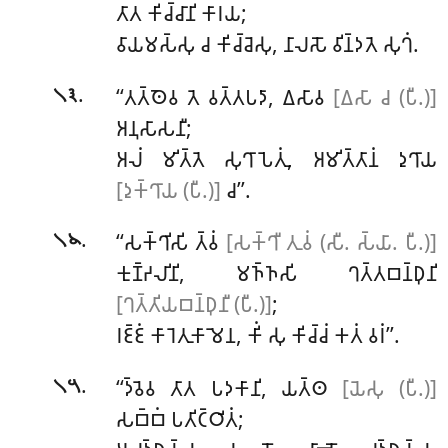
𑀢𑀸𑀢 𑀓𑀺𑀘𑁆𑀘𑀸𑀦𑀺 𑀓𑀸𑀭𑀬;
𑀯𑀸𑀬𑀫𑀲𑁆𑀲𑀼 𑀘 𑀓𑀺𑀘𑁆𑀘𑁂𑀲𑀼, 𑀦𑀸𑀮𑀲𑁄 𑀯𑀺𑀦𑁆𑀤𑀢𑁂 𑀲𑀼𑀔𑀁.
.
‘‘𑀢𑀢𑁆𑀣𑁂𑀯 𑀢𑁂 𑀯𑀢𑁆𑀢𑀧𑀤𑀸, 𑀏𑀲𑀸𑀯
[𑀏𑀲𑀸 𑀘 (𑀧𑀻.)]
𑁧𑁩
𑀅𑀦𑀼𑀲𑀸𑀲𑀦𑀻;
𑀅𑀮𑀁 𑀫𑀺𑀢𑁆𑀢𑁂 𑀲𑀼𑀔𑀸𑀧𑁂𑀢𑀼𑀁, 𑀅𑀫𑀺𑀢𑁆𑀢𑀸𑀦𑀁 𑀤𑀼𑀔𑀸𑀬
[𑀤𑀼𑀓𑁆𑀔𑀸𑀬 (𑀧𑀻.)]
𑀘’’.
.
‘‘𑀲𑀓𑁆𑀔𑀺𑀲𑀺 𑀢𑁆𑀯𑀁
[𑀲𑀓𑁆𑀔𑀻 𑀢𑀼𑀯𑀁 (𑀲𑀻. 𑀲𑁆𑀬𑀸. 𑀧𑀻.)]
𑁧𑁪
𑀓𑀼𑀡𑁆𑀟𑀮𑀺𑀦𑀺, 𑀫𑀜𑁆𑀜𑀲𑀺 𑀔𑀢𑁆𑀢𑀩𑀦𑁆𑀥𑀼𑀦𑀺
[𑀔𑀢𑁆𑀢𑀺𑀬𑀩𑀦𑁆𑀥𑀼𑀦𑀻 (𑀧𑀻.)]
;
𑀭𑀚𑁆𑀚𑀁 𑀓𑀸𑀭𑁂𑀢𑀼𑀓𑀸𑀫𑁂𑀦, 𑀓𑀺𑀁 𑀲𑀼 𑀓𑀺𑀘𑁆𑀘𑀁 𑀓𑀢𑀁 𑀯𑀭𑀁’’.
.
‘‘𑀤𑁆𑀯𑁂𑀯 𑀢𑀸𑀢 𑀧𑀤𑀓𑀸𑀦𑀺, 𑀬𑀢𑁆𑀣
[𑀬𑁂𑀲𑀼 (𑀧𑀻.)]
𑁧𑁫
𑀲𑀩𑁆𑀩𑀁 𑀧𑀢𑀺𑀝𑁆𑀞𑀺𑀢𑀁;