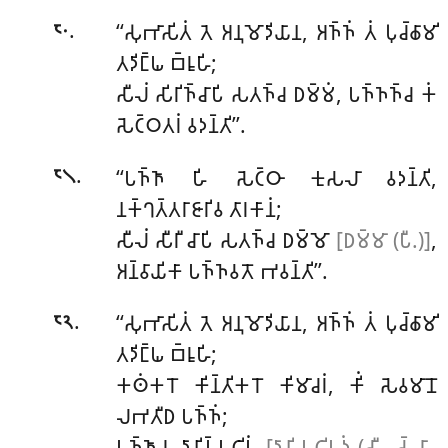
.
‘‘𑀲𑀼𑀪𑀸𑀲𑀺𑀢𑀁 𑀢𑁂 𑀅𑀦𑀼𑀫𑁄𑀤𑀺𑀬𑀸𑀦, 𑀅𑀜𑁆𑀜𑀁 𑀢𑀁 𑀧𑀼𑀘𑁆𑀙𑀸𑀫𑀺
𑁮𑁦
𑀢𑀤𑀺𑀗𑁆𑀖 𑀩𑁆𑀭𑀽𑀳𑀺;
𑀲𑀻𑀮𑀁 𑀲𑀺𑀭𑀺𑀜𑁆𑀘𑀸𑀧𑀺 𑀲𑀢𑀜𑁆𑀘 𑀥𑀫𑁆𑀫𑀁, 𑀧𑀜𑁆𑀜𑀜𑁆𑀘 𑀓𑀁
𑀲𑁂𑀝𑁆𑀞𑀢𑀭𑀁 𑀯𑀤𑀦𑁆𑀢𑀺’’.
.
‘‘𑀧𑀜𑁆𑀜𑀸 𑀳𑀺 𑀲𑁂𑀝𑁆𑀞𑀸 𑀓𑀼𑀲𑀮𑀸 𑀯𑀤𑀦𑁆𑀢𑀺,
𑁮𑁧
𑀦𑀓𑁆𑀔𑀢𑁆𑀢𑀭𑀸𑀚𑀸𑀭𑀺𑀯 𑀢𑀸𑀭𑀓𑀸𑀦𑀁;
𑀲𑀻𑀮𑀁 𑀲𑀻𑀭𑀻 𑀘𑀸𑀧𑀺 𑀲𑀢𑀜𑁆𑀘 𑀥𑀫𑁆𑀫𑁄
[𑀥𑀫𑁆𑀫𑀸 (𑀧𑀻.)]
,
𑀅𑀦𑁆𑀯𑀸𑀬𑀺𑀓𑀸 𑀧𑀜𑁆𑀜𑀯𑀢𑁄 𑀪𑀯𑀦𑁆𑀢𑀺’’.
.
‘‘𑀲𑀼𑀪𑀸𑀲𑀺𑀢𑀁 𑀢𑁂 𑀅𑀦𑀼𑀫𑁄𑀤𑀺𑀬𑀸𑀦, 𑀅𑀜𑁆𑀜𑀁 𑀢𑀁 𑀧𑀼𑀘𑁆𑀙𑀸𑀫𑀺
𑁮𑁨
𑀢𑀤𑀺𑀗𑁆𑀖 𑀩𑁆𑀭𑀽𑀳𑀺;
𑀓𑀣𑀁𑀓𑀭𑁄
𑀓𑀺𑀦𑁆𑀢𑀺𑀓𑀭𑁄 𑀓𑀺𑀫𑀸𑀘𑀭𑀁, 𑀓𑀺𑀁 𑀲𑁂𑀯𑀫𑀸𑀦𑁄
𑀮𑀪𑀢𑀻𑀥 𑀧𑀜𑁆𑀜𑀁;
𑀧𑀜𑁆𑀜𑀸𑀬 𑀤𑀸𑀦𑀺𑀧𑁆𑀧𑀝𑀺𑀧𑀁
[𑀤𑀸𑀦𑀺 𑀧𑀝𑀺𑀧𑀤𑀁 (𑀲𑀻. 𑀲𑁆𑀬𑀸.