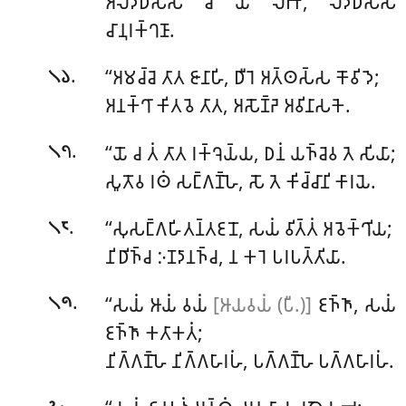
𑀅𑀮𑀤𑁆𑀥𑀲𑁆𑀲 𑀘 𑀬𑁄 𑀮𑀸𑀪𑁄, 𑀮𑀤𑁆𑀥𑀲𑁆𑀲
𑀘𑀸𑀦𑀼𑀭𑀓𑁆𑀔𑀡𑀸.
.
‘‘𑀅𑀫𑀘𑁆𑀘𑁂 𑀢𑀸𑀢 𑀚𑀸𑀦𑀸𑀳𑀺, 𑀥𑀻𑀭𑁂 𑀅𑀢𑁆𑀣𑀲𑁆𑀲 𑀓𑁄𑀯𑀺𑀤𑁂;
𑁧𑁬
𑀅𑀦𑀓𑁆𑀔𑀸 𑀓𑀺𑀢𑀯𑁂 𑀢𑀸𑀢, 𑀅𑀲𑁄𑀡𑁆𑀟𑁂 𑀅𑀯𑀺𑀦𑀸𑀲𑀓𑁂.
.
‘‘𑀬𑁄 𑀘 𑀢𑀁 𑀢𑀸𑀢 𑀭𑀓𑁆𑀔𑁂𑀬𑁆𑀬, 𑀥𑀦𑀁 𑀬𑀜𑁆𑀘𑁂𑀯 𑀢𑁂 𑀲𑀺𑀬𑀸;
𑁧𑁭
𑀲𑀽𑀢𑁄𑀯 𑀭𑀣𑀁 𑀲𑀗𑁆𑀕𑀡𑁆𑀳𑁂, 𑀲𑁄 𑀢𑁂 𑀓𑀺𑀘𑁆𑀘𑀸𑀦𑀺 𑀓𑀸𑀭𑀬𑁂.
.
‘‘𑀲𑀼𑀲𑀗𑁆𑀕𑀳𑀺𑀢𑀦𑁆𑀢𑀚𑀦𑁄, 𑀲𑀬𑀁 𑀯𑀺𑀢𑁆𑀢𑀁 𑀅𑀯𑁂𑀓𑁆𑀔𑀺𑀬;
𑁧𑁮
𑀦𑀺𑀥𑀺𑀜𑁆𑀘 𑀇𑀡𑀤𑀸𑀦𑀜𑁆𑀘, 𑀦 𑀓𑀭𑁂 𑀧𑀭𑀧𑀢𑁆𑀢𑀺𑀬𑀸.
.
‘‘𑀲𑀬𑀁
𑀆𑀬𑀁
𑀯𑀬𑀁
[𑀆𑀬𑀯𑀬𑀁 (𑀧𑀻.)]
𑀚𑀜𑁆𑀜𑀸, 𑀲𑀬𑀁
𑁧𑁯
𑀚𑀜𑁆𑀜𑀸 𑀓𑀢𑀸𑀓𑀢𑀁;
𑀦𑀺𑀕𑁆𑀕𑀡𑁆𑀳𑁂 𑀦𑀺𑀕𑁆𑀕𑀳𑀸𑀭𑀳𑀁, 𑀧𑀕𑁆𑀕𑀡𑁆𑀳𑁂 𑀧𑀕𑁆𑀕𑀳𑀸𑀭𑀳𑀁.
.