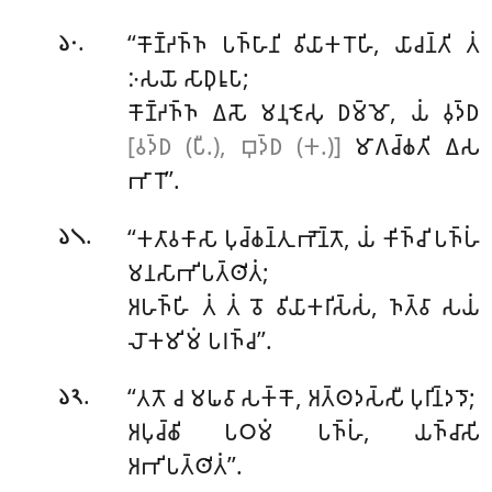
.
‘‘𑀓𑁄𑀡𑁆𑀟𑀜𑁆𑀜 𑀧𑀜𑁆𑀳𑀸𑀦𑀺 𑀯𑀺𑀬𑀸𑀓𑀭𑁄𑀳𑀺, 𑀬𑀸𑀘𑀦𑁆𑀢𑀺 𑀢𑀁
𑁬𑁦
𑀇𑀲𑀬𑁄 𑀲𑀸𑀥𑀼𑀭𑀽𑀧𑀸;
𑀓𑁄𑀡𑁆𑀟𑀜𑁆𑀜 𑀏𑀲𑁄 𑀫𑀦𑀼𑀚𑁂𑀲𑀼 𑀥𑀫𑁆𑀫𑁄, 𑀬𑀁 𑀯𑀼𑀤𑁆𑀥
[𑀯𑀤𑁆𑀥 (𑀧𑀻.), 𑀩𑀼𑀤𑁆𑀥 (𑀓.)]
𑀫𑀸𑀕𑀘𑁆𑀙𑀢𑀺 𑀏𑀲
𑀪𑀸𑀭𑁄’’.
.
‘‘𑀓𑀢𑀸𑀯𑀓𑀸𑀲𑀸
𑀧𑀼𑀘𑁆𑀙𑀦𑁆𑀢𑀼 𑀪𑁄𑀦𑁆𑀢𑁄, 𑀬𑀁 𑀓𑀺𑀜𑁆𑀘𑀺 𑀧𑀜𑁆𑀳𑀁
𑁬𑁧
𑀫𑀦𑀲𑀸𑀪𑀺𑀧𑀢𑁆𑀣𑀺𑀢𑀁;
𑀅𑀳𑀜𑁆𑀳𑀺 𑀢𑀁 𑀢𑀁 𑀯𑁄 𑀯𑀺𑀬𑀸𑀓𑀭𑀺𑀲𑁆𑀲𑀁, 𑀜𑀢𑁆𑀯𑀸 𑀲𑀬𑀁
𑀮𑁄𑀓𑀫𑀺𑀫𑀁 𑀧𑀭𑀜𑁆𑀘’’.
.
‘‘𑀢𑀢𑁄 𑀘 𑀫𑀖𑀯𑀸 𑀲𑀓𑁆𑀓𑁄, 𑀅𑀢𑁆𑀣𑀤𑀲𑁆𑀲𑀻 𑀧𑀼𑀭𑀺𑀦𑁆𑀤𑀤𑁄;
𑁬𑁨
𑀅𑀧𑀼𑀘𑁆𑀙𑀺 𑀧𑀞𑀫𑀁 𑀧𑀜𑁆𑀳𑀁, 𑀬𑀜𑁆𑀘𑀸𑀲𑀺
𑀅𑀪𑀺𑀧𑀢𑁆𑀣𑀺𑀢𑀁’’.