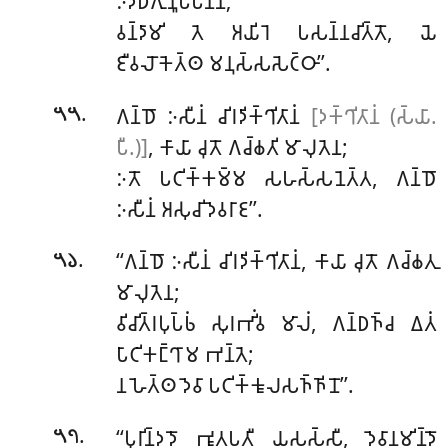
𑀇𑀤𑁆𑀥𑀺𑀕𑀼𑀡𑀽𑀧𑀧𑀦𑁆𑀦𑀸;
𑀯𑀦𑁆𑀤𑀸𑀫𑀺 𑀢𑁂 𑀅𑀬𑀺𑀭𑁂 𑀧𑀲𑀦𑁆𑀦𑀘𑀺𑀢𑁆𑀢𑁄, 𑀬𑁂
𑀚𑀻𑀯𑀮𑁄𑀓𑁂𑀢𑁆𑀣 𑀫𑀦𑀼𑀲𑁆𑀲𑀲𑁂𑀝𑁆𑀞𑀸’’.
.
𑀕𑀦𑁆𑀥𑁄 𑀇𑀲𑀻𑀦𑀁 𑀘𑀺𑀭𑀤𑀺𑀓𑁆𑀔𑀺𑀢𑀸𑀦𑀁
[𑀤𑀓𑁆𑀔𑀺𑀢𑀸𑀦𑀁 (𑀲𑁆𑀬𑀸.
𑁫𑁫
𑀧𑀻.)]
, 𑀓𑀸𑀬𑀸 𑀘𑀼𑀢𑁄 𑀕𑀘𑁆𑀙𑀢𑀺 𑀫𑀸𑀮𑀼𑀢𑁂𑀦;
𑀇𑀢𑁄 𑀧𑀝𑀺𑀓𑁆𑀓𑀫𑁆𑀫 𑀲𑀳𑀲𑁆𑀲𑀦𑁂𑀢𑁆𑀢, 𑀕𑀦𑁆𑀥𑁄
𑀇𑀲𑀻𑀦𑀁 𑀅𑀲𑀼𑀘𑀺 𑀤𑁂𑀯𑀭𑀸𑀚’’.
.
‘‘𑀕𑀦𑁆𑀥𑁄 𑀇𑀲𑀻𑀦𑀁 𑀘𑀺𑀭𑀤𑀺𑀓𑁆𑀔𑀺𑀢𑀸𑀦𑀁, 𑀓𑀸𑀬𑀸 𑀘𑀼𑀢𑁄 𑀕𑀘𑁆𑀙𑀢𑀼
𑁫𑁬
𑀫𑀸𑀮𑀼𑀢𑁂𑀦;
𑀯𑀺𑀘𑀺𑀢𑁆𑀭𑀧𑀼𑀧𑁆𑀨𑀁 𑀲𑀼𑀭𑀪𑀺𑀁𑀯 𑀫𑀸𑀮𑀁, 𑀕𑀦𑁆𑀥𑀜𑁆𑀘 𑀏𑀢𑀁
𑀧𑀸𑀝𑀺𑀓𑀗𑁆𑀔𑀸𑀫 𑀪𑀦𑁆𑀢𑁂;
𑀦 𑀳𑁂𑀢𑁆𑀣 𑀤𑁂𑀯𑀸 𑀧𑀝𑀺𑀓𑁆𑀓𑀽𑀮𑀲𑀜𑁆𑀜𑀺𑀦𑁄’’.
.
‘‘𑀧𑀼𑀭𑀺𑀦𑁆𑀤𑀤𑁄 𑀪𑀽𑀢𑀧𑀢𑀻 𑀬𑀲𑀲𑁆𑀲𑀻, 𑀤𑁂𑀯𑀸𑀦𑀫𑀺𑀦𑁆𑀤𑁄
𑁫𑁭