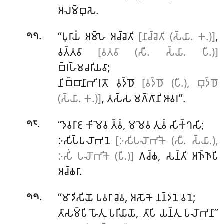
𑀅𑀮𑀫𑁆𑀩𑀼𑀲𑁂.
.
‘‘𑀧𑀼𑀭𑀸𑀬𑀁 𑀅𑀫𑁆𑀳𑁂 𑀅𑀘𑁆𑀘𑁂𑀢𑀺
[𑀦𑀸𑀘𑁆𑀘𑁂𑀢𑀺 (𑀲𑁆𑀬𑀸. 𑀓.)]
,
𑁯𑁭
𑀯𑀢𑁆𑀢𑀯𑀸
[𑀯𑀢𑀯𑀸 (𑀲𑀻. 𑀲𑁆𑀬𑀸. 𑀧𑀻.)]
𑀩𑁆𑀭𑀳𑁆𑀫𑀘𑀭𑀺𑀬𑀯𑀸;
𑀦𑀺𑀩𑁆𑀩𑀸𑀦𑀸𑀪𑀺𑀭𑀢𑁄 𑀯𑀼𑀤𑁆𑀥𑁄
[𑀯𑀤𑁆𑀥𑁄 (𑀧𑀻.), 𑀩𑀼𑀤𑁆𑀥𑁄
(𑀲𑁆𑀬𑀸. 𑀓.)]
, 𑀢𑀲𑁆𑀲 𑀫𑀕𑁆𑀕𑀸𑀦𑀺 𑀆𑀯𑀭’’.
.
‘‘𑀤𑁂𑀯𑀭𑀸𑀚 𑀓𑀺𑀫𑁂𑀯 𑀢𑁆𑀯𑀁, 𑀫𑀫𑁂𑀯 𑀢𑀼𑀯𑀁 𑀲𑀺𑀓𑁆𑀔𑀲𑀺;
𑁯𑁮
𑀇𑀲𑀺𑀧𑁆𑀧𑀮𑁄𑀪𑀦𑁂
[𑀇𑀲𑀺𑀧𑀮𑁄𑀪𑀺𑀓𑁂 (𑀲𑀻. 𑀲𑁆𑀬𑀸.),
𑀇𑀲𑀺𑀁 𑀧𑀮𑁄𑀪𑀺𑀓𑁂 (𑀧𑀻.)]
𑀕𑀘𑁆𑀙, 𑀲𑀦𑁆𑀢𑀺 𑀅𑀜𑁆𑀜𑀸𑀧𑀺
𑀅𑀘𑁆𑀙𑀭𑀸.
.
‘‘𑀫𑀸𑀤𑀺𑀲𑀺𑀬𑁄
𑀧𑀯𑀭𑀸 𑀘𑁂𑀯, 𑀅𑀲𑁄𑀓𑁂 𑀦𑀦𑁆𑀤𑀦𑁂 𑀯𑀦𑁂;
𑁯𑁯
𑀢𑀸𑀲𑀫𑁆𑀧𑀺 𑀳𑁄𑀢𑀼 𑀧𑀭𑀺𑀬𑀸𑀬𑁄, 𑀢𑀸𑀧𑀺 𑀬𑀦𑁆𑀢𑀼 𑀧𑀮𑁄𑀪𑀦𑀸’’