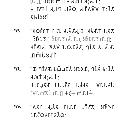
(𑀧𑀻.)]
, 𑀥𑀫𑁆𑀫𑀁 𑀪𑀡𑀦𑁆𑀢𑁂 𑀲𑀫𑀡𑁂 𑀅𑀤𑀽𑀲𑀓𑁂;
𑀢𑀁 𑀦𑀸𑀴𑀺𑀓𑁂𑀭𑀁 𑀲𑀼𑀦𑀔𑀸 𑀧𑀭𑀢𑁆𑀣, 𑀲𑀗𑁆𑀕𑀫𑁆𑀫 𑀔𑀸𑀤𑀦𑁆𑀢𑀺
𑀯𑀺𑀨𑀦𑁆𑀤𑀫𑀸𑀦𑀁.
.
‘‘𑀅𑀣𑀚𑁆𑀚𑀼𑀦𑁄
𑀦𑀺𑀭𑀬𑁂 𑀲𑀢𑁆𑀢𑀺𑀲𑀽𑀮𑁂, 𑀅𑀯𑀁𑀲𑀺𑀭𑁄 𑀧𑀢𑀺𑀢𑁄
𑁭𑁨
𑀉𑀤𑁆𑀥𑀁𑀧𑀸𑀤𑁄
[𑀉𑀤𑁆𑀥𑀧𑀸𑀤𑁄 (𑀲𑁆𑀬𑀸.), 𑀅𑀤𑁆𑀥𑀧𑀸𑀤𑁄 (𑀧𑀻.)]
;
𑀅𑀗𑁆𑀕𑀻𑀭𑀲𑀁 𑀕𑁄𑀢𑀫𑀁 𑀳𑁂𑀞𑀬𑀺𑀢𑁆𑀯𑀸, 𑀔𑀦𑁆𑀢𑀺𑀁 𑀢𑀧𑀲𑁆𑀲𑀺𑀁
𑀘𑀺𑀭𑀩𑁆𑀭𑀳𑁆𑀫𑀘𑀸𑀭𑀺𑀁.
.
‘‘𑀬𑁄
𑀔𑀡𑁆𑀟𑀲𑁄 𑀧𑀩𑁆𑀩𑀚𑀺𑀢𑀁 𑀅𑀙𑁂𑀤𑀬𑀺, 𑀔𑀦𑁆𑀢𑀺𑀁 𑀯𑀤𑀦𑁆𑀢𑀁
𑁭𑁩
𑀲𑀫𑀡𑀁 𑀅𑀤𑀽𑀲𑀓𑀁;
𑀓𑀮𑀸𑀩𑀼𑀯𑀻𑀘𑀺𑀁 𑀉𑀧𑀧𑀚𑁆𑀚 𑀧𑀘𑁆𑀘𑀢𑀺, 𑀫𑀳𑀸𑀧𑀢𑀸𑀧𑀁
[𑀫𑀳𑀸𑀪𑀺𑀢𑀸𑀧𑀁 (𑀧𑀻.)]
𑀓𑀝𑀼𑀓𑀁 𑀪𑀬𑀸𑀦𑀓𑀁.
.
‘‘𑀏𑀢𑀸𑀦𑀺 𑀲𑀼𑀢𑁆𑀯𑀸 𑀦𑀺𑀭𑀬𑀸𑀦𑀺 𑀧𑀡𑁆𑀟𑀺𑀢𑁄, 𑀅𑀜𑁆𑀜𑀸𑀦𑀺
𑁭𑁪
𑀧𑀸𑀧𑀺𑀝𑁆𑀞𑀢𑀭𑀸𑀦𑀺 𑀘𑁂𑀢𑁆𑀣;