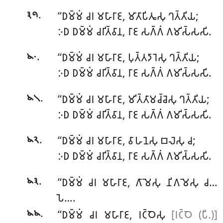
.
‘‘𑀥𑀫𑁆𑀫𑀁 𑀘𑀭 𑀫𑀳𑀸𑀭𑀸𑀚, 𑀫𑀸𑀢𑀸𑀧𑀺𑀢𑀽𑀲𑀼 𑀔𑀢𑁆𑀢𑀺𑀬;
𑁩𑁯
𑀇𑀥 𑀥𑀫𑁆𑀫𑀁 𑀘𑀭𑀺𑀢𑁆𑀯𑀸𑀦, 𑀭𑀸𑀚 𑀲𑀕𑁆𑀕𑀁 𑀕𑀫𑀺𑀲𑁆𑀲𑀲𑀺.
.
‘‘𑀥𑀫𑁆𑀫𑀁 𑀘𑀭 𑀫𑀳𑀸𑀭𑀸𑀚, 𑀧𑀼𑀢𑁆𑀢𑀤𑀸𑀭𑁂𑀲𑀼 𑀔𑀢𑁆𑀢𑀺𑀬;
𑁪𑁦
𑀇𑀥 𑀥𑀫𑁆𑀫𑀁 𑀘𑀭𑀺𑀢𑁆𑀯𑀸𑀦, 𑀭𑀸𑀚 𑀲𑀕𑁆𑀕𑀁 𑀕𑀫𑀺𑀲𑁆𑀲𑀲𑀺.
.
‘‘𑀥𑀫𑁆𑀫𑀁 𑀘𑀭 𑀫𑀳𑀸𑀭𑀸𑀚, 𑀫𑀺𑀢𑁆𑀢𑀸𑀫𑀘𑁆𑀘𑁂𑀲𑀼 𑀔𑀢𑁆𑀢𑀺𑀬;
𑁪𑁧
𑀇𑀥 𑀥𑀫𑁆𑀫𑀁 𑀘𑀭𑀺𑀢𑁆𑀯𑀸𑀦, 𑀭𑀸𑀚 𑀲𑀕𑁆𑀕𑀁 𑀕𑀫𑀺𑀲𑁆𑀲𑀲𑀺.
.
‘‘𑀥𑀫𑁆𑀫𑀁 𑀘𑀭 𑀫𑀳𑀸𑀭𑀸𑀚, 𑀯𑀸𑀳𑀦𑁂𑀲𑀼 𑀩𑀮𑁂𑀲𑀼 𑀘;
𑁪𑁨
𑀇𑀥 𑀥𑀫𑁆𑀫𑀁 𑀘𑀭𑀺𑀢𑁆𑀯𑀸𑀦, 𑀭𑀸𑀚 𑀲𑀕𑁆𑀕𑀁 𑀕𑀫𑀺𑀲𑁆𑀲𑀲𑀺.
.
‘‘𑀥𑀫𑁆𑀫𑀁
𑀘𑀭 𑀫𑀳𑀸𑀭𑀸𑀚, 𑀕𑀸𑀫𑁂𑀲𑀼 𑀦𑀺𑀕𑀫𑁂𑀲𑀼 𑀘…
𑁪𑁩
𑀧𑁂….
.
‘‘𑀥𑀫𑁆𑀫𑀁 𑀘𑀭 𑀫𑀳𑀸𑀭𑀸𑀚, 𑀭𑀝𑁆𑀞𑁂𑀲𑀼
[𑀭𑀝𑁆𑀞𑁂 (𑀧𑀻.)]
𑁪𑁪