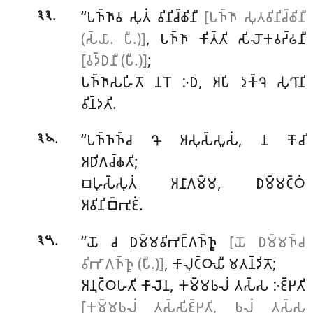
.
‘‘𑀧𑀜𑁆𑀜𑀸𑀯
𑀲𑀼𑀢𑀁 𑀯𑀺𑀦𑀺𑀘𑁆𑀙𑀺𑀦𑀻
[𑀧𑀜𑁆𑀜𑀸 𑀲𑀼𑀢𑀯𑀺𑀦𑀺𑀘𑁆𑀙𑀺𑀦𑀻
𑁩𑁩
(𑀲𑁆𑀬𑀸. 𑀧𑀻.)]
, 𑀧𑀜𑁆𑀜𑀸 𑀓𑀺𑀢𑁆𑀢𑀺 𑀲𑀺𑀮𑁄𑀓𑀯𑀟𑁆𑀠𑀦𑀻
[𑀯𑀤𑁆𑀥𑀦𑀻 (𑀧𑀻.)]
;
𑀧𑀜𑁆𑀜𑀸𑀲𑀳𑀺𑀢𑁄 𑀦𑀭𑁄 𑀇𑀥, 𑀅𑀧𑀺 𑀤𑀼𑀓𑁆𑀔𑁂 𑀲𑀼𑀔𑀸𑀦𑀺
𑀯𑀺𑀦𑁆𑀤𑀢𑀺.
.
‘‘𑀧𑀜𑁆𑀜𑀜𑁆𑀘 𑀔𑁄 𑀅𑀲𑀼𑀲𑁆𑀲𑀽𑀲𑀁, 𑀦 𑀓𑁄𑀘𑀺
𑁩𑁪
𑀅𑀥𑀺𑀕𑀘𑁆𑀙𑀢𑀺;
𑀩𑀳𑀼𑀲𑁆𑀲𑀼𑀢𑀁 𑀅𑀦𑀸𑀕𑀫𑁆𑀫, 𑀥𑀫𑁆𑀫𑀝𑁆𑀞𑀁
𑀅𑀯𑀺𑀦𑀺𑀩𑁆𑀪𑀼𑀚𑀁.
.
‘‘𑀬𑁄 𑀘 𑀥𑀫𑁆𑀫𑀯𑀺𑀪𑀗𑁆𑀕𑀜𑁆𑀜𑀽
[𑀬𑁄 𑀥𑀫𑁆𑀫𑀜𑁆𑀘
𑁩𑁫
𑀯𑀺𑀪𑀸𑀕𑀜𑁆𑀜𑀽 (𑀧𑀻.)]
, 𑀓𑀸𑀮𑀼𑀝𑁆𑀞𑀸𑀬𑀻 𑀫𑀢𑀦𑁆𑀤𑀺𑀢𑁄;
𑀅𑀦𑀼𑀝𑁆𑀞𑀳𑀢𑀺 𑀓𑀸𑀮𑁂𑀦, 𑀓𑀫𑁆𑀫𑀨𑀮𑀁 𑀢𑀲𑁆𑀲 𑀇𑀚𑁆𑀛𑀢𑀺
[𑀓𑀫𑁆𑀫𑀨𑀮𑀁 𑀢𑀲𑁆𑀲𑀺𑀚𑁆𑀛𑀢𑀺, 𑀨𑀮𑀁 𑀢𑀲𑁆𑀲