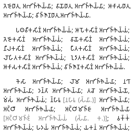
𑀢𑁂𑀚𑁄𑀥𑀸𑀢𑀼 𑀅𑀪𑀺𑀜𑁆𑀜𑁂𑀬𑁆𑀬𑀸; 𑀯𑀸𑀬𑁄𑀥𑀸𑀢𑀼 𑀅𑀪𑀺𑀜𑁆𑀜𑁂𑀬𑁆𑀬𑀸; 𑀆𑀓𑀸𑀲𑀥𑀸𑀢𑀼
𑀅𑀪𑀺𑀜𑁆𑀜𑁂𑀬𑁆𑀬𑀸; 𑀯𑀺𑀜𑁆𑀜𑀸𑀡𑀥𑀸𑀢𑀼 𑀅𑀪𑀺𑀜𑁆𑀜𑁂𑀬𑁆𑀬𑀸.
𑀧𑀣𑀯𑀻𑀓𑀲𑀺𑀡𑀁 𑀅𑀪𑀺𑀜𑁆𑀜𑁂𑀬𑁆𑀬𑀁; 𑀆𑀧𑁄𑀓𑀲𑀺𑀡𑀁 𑀅𑀪𑀺𑀜𑁆𑀜𑁂𑀬𑁆𑀬𑀁;
𑀢𑁂𑀚𑁄𑀓𑀲𑀺𑀡𑀁 𑀅𑀪𑀺𑀜𑁆𑀜𑁂𑀬𑁆𑀬𑀁; 𑀯𑀸𑀬𑁄𑀓𑀲𑀺𑀡𑀁 𑀅𑀪𑀺𑀜𑁆𑀜𑁂𑀬𑁆𑀬𑀁;
𑀦𑀻𑀮𑀓𑀲𑀺𑀡𑀁 𑀅𑀪𑀺𑀜𑁆𑀜𑁂𑀬𑁆𑀬𑀁; 𑀧𑀻𑀢𑀓𑀲𑀺𑀡𑀁 𑀅𑀪𑀺𑀜𑁆𑀜𑁂𑀬𑁆𑀬𑀁;
𑀮𑁄𑀳𑀺𑀢𑀓𑀲𑀺𑀡𑀁 𑀅𑀪𑀺𑀜𑁆𑀜𑁂𑀬𑁆𑀬𑀁; 𑀑𑀤𑀸𑀢𑀓𑀲𑀺𑀡𑀁 𑀅𑀪𑀺𑀜𑁆𑀜𑁂𑀬𑁆𑀬𑀁;
𑀆𑀓𑀸𑀲𑀓𑀲𑀺𑀡𑀁 𑀅𑀪𑀺𑀜𑁆𑀜𑁂𑀬𑁆𑀬𑀁; 𑀯𑀺𑀜𑁆𑀜𑀸𑀡𑀓𑀲𑀺𑀡𑀁 𑀅𑀪𑀺𑀜𑁆𑀜𑁂𑀬𑁆𑀬𑀁.
𑀓𑁂𑀲𑀸
𑀅𑀪𑀺𑀜𑁆𑀜𑁂𑀬𑁆𑀬𑀸; 𑀮𑁄𑀫𑀸 𑀅𑀪𑀺𑀜𑁆𑀜𑁂𑀬𑁆𑀬𑀸; 𑀦𑀔𑀸
𑀅𑀪𑀺𑀜𑁆𑀜𑁂𑀬𑁆𑀬𑀸; 𑀤𑀦𑁆𑀢𑀸 𑀅𑀪𑀺𑀜𑁆𑀜𑁂𑀬𑁆𑀬𑀸; 𑀢𑀘𑁄 𑀅𑀪𑀺𑀜𑁆𑀜𑁂𑀬𑁆𑀬𑁄,
𑀫𑀁𑀲𑀁 𑀅𑀪𑀺𑀜𑁆𑀜𑁂𑀬𑁆𑀬𑀁; 𑀦𑁆𑀳𑀸𑀭𑀽
[𑀦𑀳𑀸𑀭𑀽 (𑀲𑁆𑀬𑀸.)]
𑀅𑀪𑀺𑀜𑁆𑀜𑁂𑀬𑁆𑀬𑀸;
𑀅𑀝𑁆𑀞𑀻 𑀅𑀪𑀺𑀜𑁆𑀜𑁂𑀬𑁆𑀬𑀸; 𑀅𑀝𑁆𑀞𑀺𑀫𑀺𑀜𑁆𑀚𑀸 𑀅𑀪𑀺𑀜𑁆𑀜𑁂𑀬𑁆𑀬𑀸
[𑀅𑀝𑁆𑀞𑀺𑀫𑀜𑁆𑀚𑀁 𑀅𑀪𑀺𑀜𑁆𑀜𑁂𑀬𑁆𑀬𑀁 (𑀲𑁆𑀬𑀸. 𑀓.)]
; 𑀯𑀓𑁆𑀓𑀁
𑀅𑀪𑀺𑀜𑁆𑀜𑁂𑀬𑁆𑀬𑀁; 𑀳𑀤𑀬𑀁 𑀅𑀪𑀺𑀜𑁆𑀜𑁂𑀬𑁆𑀬𑀁; 𑀬𑀓𑀦𑀁 𑀅𑀪𑀺𑀜𑁆𑀜𑁂𑀬𑁆𑀬𑀁;