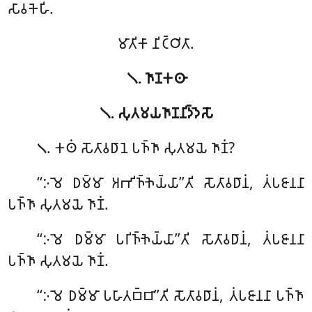
𑀲𑀸𑀯𑀓𑁂𑀳𑀺.
𑀫𑀸𑀢𑀺𑀓𑀸 𑀦𑀺𑀝𑁆𑀞𑀺𑀢𑀸.
𑁧. 𑀜𑀸𑀡𑀓𑀣𑀸
𑁧. 𑀲𑀼𑀢𑀫𑀬𑀜𑀸𑀡𑀦𑀺𑀤𑁆𑀤𑁂𑀲𑁄
. 𑀓𑀣𑀁
𑀲𑁄𑀢𑀸𑀯𑀥𑀸𑀦𑁂 𑀧𑀜𑁆𑀜𑀸 𑀲𑀼𑀢𑀫𑀬𑁂 𑀜𑀸𑀡𑀁?
𑁧
‘‘𑀇𑀫𑁂 𑀥𑀫𑁆𑀫𑀸 𑀅𑀪𑀺𑀜𑁆𑀜𑁂𑀬𑁆𑀬𑀸’’𑀢𑀺 𑀲𑁄𑀢𑀸𑀯𑀥𑀸𑀦𑀁, 𑀢𑀁𑀧𑀚𑀸𑀦𑀦𑀸
𑀧𑀜𑁆𑀜𑀸 𑀲𑀼𑀢𑀫𑀬𑁂 𑀜𑀸𑀡𑀁.
‘‘𑀇𑀫𑁂 𑀥𑀫𑁆𑀫𑀸 𑀧𑀭𑀺𑀜𑁆𑀜𑁂𑀬𑁆𑀬𑀸’’𑀢𑀺 𑀲𑁄𑀢𑀸𑀯𑀥𑀸𑀦𑀁, 𑀢𑀁𑀧𑀚𑀸𑀦𑀦𑀸
𑀧𑀜𑁆𑀜𑀸 𑀲𑀼𑀢𑀫𑀬𑁂 𑀜𑀸𑀡𑀁.
‘‘𑀇𑀫𑁂 𑀥𑀫𑁆𑀫𑀸 𑀧𑀳𑀸𑀢𑀩𑁆𑀩𑀸’’𑀢𑀺 𑀲𑁄𑀢𑀸𑀯𑀥𑀸𑀦𑀁, 𑀢𑀁𑀧𑀚𑀸𑀦𑀦𑀸 𑀧𑀜𑁆𑀜𑀸