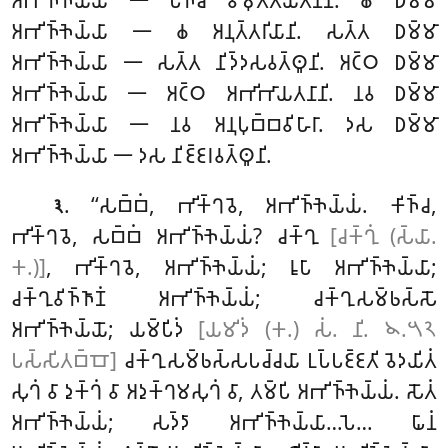
𑀅𑀪𑀺𑀜𑁆𑀜𑁂𑀬𑁆𑀬𑀸 𑁋 𑀧𑀜𑁆𑀘 𑀯𑀺𑀫𑀼𑀢𑁆𑀢𑀸𑀬𑀢𑀦𑀸𑀦𑀺. 𑀙 𑀥𑀫𑁆𑀫𑀸
𑀅𑀪𑀺𑀜𑁆𑀜𑁂𑀬𑁆𑀬𑀸 𑁋 𑀙 𑀅𑀦𑀼𑀢𑁆𑀢𑀭𑀺𑀬𑀸𑀦𑀺. 𑀲𑀢𑁆𑀢 𑀥𑀫𑁆𑀫𑀸
𑀅𑀪𑀺𑀜𑁆𑀜𑁂𑀬𑁆𑀬𑀸 𑁋 𑀲𑀢𑁆𑀢 𑀦𑀺𑀤𑁆𑀤𑀲𑀯𑀢𑁆𑀣𑀽𑀦𑀺. 𑀅𑀝𑁆𑀞 𑀥𑀫𑁆𑀫𑀸
𑀅𑀪𑀺𑀜𑁆𑀜𑁂𑀬𑁆𑀬𑀸 𑁋 𑀅𑀝𑁆𑀞 𑀅𑀪𑀺𑀪𑀸𑀬𑀢𑀦𑀸𑀦𑀺. 𑀦𑀯 𑀥𑀫𑁆𑀫𑀸
𑀅𑀪𑀺𑀜𑁆𑀜𑁂𑀬𑁆𑀬𑀸 𑁋 𑀦𑀯 𑀅𑀦𑀼𑀧𑀼𑀩𑁆𑀩𑀯𑀺𑀳𑀸𑀭𑀸. 𑀤𑀲 𑀥𑀫𑁆𑀫𑀸
𑀅𑀪𑀺𑀜𑁆𑀜𑁂𑀬𑁆𑀬𑀸 𑁋 𑀤𑀲 𑀦𑀺𑀚𑁆𑀚𑀭𑀯𑀢𑁆𑀣𑀽𑀦𑀺.
. ‘‘𑀲𑀩𑁆𑀩𑀁, 𑀪𑀺𑀓𑁆𑀔𑀯𑁂, 𑀅𑀪𑀺𑀜𑁆𑀜𑁂𑀬𑁆𑀬𑀁. 𑀓𑀺𑀜𑁆𑀘,
𑁩
𑀪𑀺𑀓𑁆𑀔𑀯𑁂, 𑀲𑀩𑁆𑀩𑀁 𑀅𑀪𑀺𑀜𑁆𑀜𑁂𑀬𑁆𑀬𑀁? 𑀘𑀓𑁆𑀔𑀼
[𑀘𑀓𑁆𑀔𑀼𑀁 (𑀲𑁆𑀬𑀸.
𑀓.)]
, 𑀪𑀺𑀓𑁆𑀔𑀯𑁂, 𑀅𑀪𑀺𑀜𑁆𑀜𑁂𑀬𑁆𑀬𑀁; 𑀭𑀽𑀧𑀸 𑀅𑀪𑀺𑀜𑁆𑀜𑁂𑀬𑁆𑀬𑀸;
𑀘𑀓𑁆𑀔𑀼𑀯𑀺𑀜𑁆𑀜𑀸𑀡𑀁 𑀅𑀪𑀺𑀜𑁆𑀜𑁂𑀬𑁆𑀬𑀁; 𑀘𑀓𑁆𑀔𑀼𑀲𑀫𑁆𑀨𑀲𑁆𑀲𑁄
𑀅𑀪𑀺𑀜𑁆𑀜𑁂𑀬𑁆𑀬𑁄; 𑀬𑀫𑁆𑀧𑀺𑀤𑀁
[𑀬𑀫𑀺𑀤𑀁 (𑀓.) 𑀲𑀁. 𑀦𑀺. 𑁪.𑁫𑁨
𑀧𑀲𑁆𑀲𑀺𑀢𑀩𑁆𑀩𑁄]
𑀘𑀓𑁆𑀔𑀼𑀲𑀫𑁆𑀨𑀲𑁆𑀲𑀧𑀘𑁆𑀘𑀬𑀸 𑀉𑀧𑁆𑀧𑀚𑁆𑀚𑀢𑀺 𑀯𑁂𑀤𑀬𑀺𑀢𑀁
𑀲𑀼𑀔𑀁 𑀯𑀸 𑀤𑀼𑀓𑁆𑀔𑀁 𑀯𑀸 𑀅𑀤𑀼𑀓𑁆𑀔𑀫𑀲𑀼𑀔𑀁 𑀯𑀸, 𑀢𑀫𑁆𑀧𑀺 𑀅𑀪𑀺𑀜𑁆𑀜𑁂𑀬𑁆𑀬𑀁. 𑀲𑁄𑀢𑀁
𑀅𑀪𑀺𑀜𑁆𑀜𑁂𑀬𑁆𑀬𑀁; 𑀲𑀤𑁆𑀤𑀸
𑀅𑀪𑀺𑀜𑁆𑀜𑁂𑀬𑁆𑀬𑀸…𑀧𑁂… 𑀖𑀸𑀦𑀁