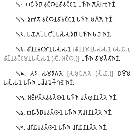
. 𑀩𑀳𑀺𑀤𑁆𑀥𑀸 𑀯𑀼𑀝𑁆𑀞𑀸𑀦𑀯𑀺𑀯𑀝𑁆𑀝𑀦𑁂 𑀧𑀜𑁆𑀜𑀸 𑀕𑁄𑀢𑁆𑀭𑀪𑀼𑀜𑀸𑀡𑀁.
𑁧𑁦
. 𑀤𑀼𑀪𑀢𑁄 𑀯𑀼𑀝𑁆𑀞𑀸𑀦𑀯𑀺𑀯𑀝𑁆𑀝𑀦𑁂 𑀧𑀜𑁆𑀜𑀸 𑀫𑀕𑁆𑀕𑁂 𑀜𑀸𑀡𑀁.
𑁧𑁧
. 𑀧𑀬𑁄𑀕𑀧𑁆𑀧𑀝𑀺𑀧𑁆𑀧𑀲𑁆𑀲𑀤𑁆𑀥𑀺 𑀧𑀜𑁆𑀜𑀸 𑀨𑀮𑁂 𑀜𑀸𑀡𑀁
.
𑁧𑁨
. 𑀙𑀺𑀦𑁆𑀦𑀯𑀝𑀼𑀫𑀸𑀦𑀼𑀧𑀲𑁆𑀲𑀦𑁂
[𑀙𑀺𑀦𑁆𑀦𑀫𑀦𑀼𑀧𑀲𑁆𑀲𑀦𑁂 (𑀲𑁆𑀬𑀸.),
𑁧𑁩
𑀙𑀺𑀦𑁆𑀦𑀯𑀝𑁆𑀝𑀫𑀦𑀼𑀧𑀲𑁆𑀲𑀦𑁂 (𑀲𑀻. 𑀅𑀝𑁆𑀞.)]
𑀧𑀜𑁆𑀜𑀸 𑀯𑀺𑀫𑀼𑀢𑁆𑀢𑀺𑀜𑀸𑀡𑀁.
. 𑀢𑀤𑀸 𑀲𑀫𑀼𑀤𑀸𑀕𑀢𑁂
[𑀲𑀫𑀼𑀧𑀸𑀕𑀢𑁂 (𑀲𑁆𑀬𑀸.)]
𑀥𑀫𑁆𑀫𑁂
𑁧𑁪
𑀧𑀲𑁆𑀲𑀦𑁂 𑀧𑀜𑁆𑀜𑀸 𑀧𑀘𑁆𑀘𑀯𑁂𑀓𑁆𑀔𑀡𑁂 𑀜𑀸𑀡𑀁.
. 𑀅𑀚𑁆𑀛𑀢𑁆𑀢𑀯𑀯𑀢𑁆𑀣𑀸𑀦𑁂 𑀧𑀜𑁆𑀜𑀸 𑀯𑀢𑁆𑀣𑀼𑀦𑀸𑀦𑀢𑁆𑀢𑁂 𑀜𑀸𑀡𑀁.
𑁧𑁫
. 𑀩𑀳𑀺𑀤𑁆𑀥𑀸𑀯𑀯𑀢𑁆𑀣𑀸𑀦𑁂 𑀧𑀜𑁆𑀜𑀸 𑀕𑁄𑀘𑀭𑀦𑀸𑀦𑀢𑁆𑀢𑁂 𑀜𑀸𑀡𑀁.
𑁧𑁬
. 𑀘𑀭𑀺𑀬𑀸𑀯𑀯𑀢𑁆𑀣𑀸𑀦𑁂 𑀧𑀜𑁆𑀜𑀸 𑀘𑀭𑀺𑀬𑀸𑀦𑀸𑀦𑀢𑁆𑀢𑁂 𑀜𑀸𑀡𑀁.
𑁧𑁭