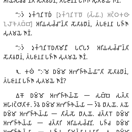
𑀅𑀭𑀺𑀬𑀲𑀘𑁆𑀘’’𑀦𑁆𑀢𑀺 𑀲𑁄𑀢𑀸𑀯𑀥𑀸𑀦𑀁, 𑀢𑀁𑀧𑀚𑀸𑀦𑀦𑀸 𑀧𑀜𑁆𑀜𑀸 𑀲𑀼𑀢𑀫𑀬𑁂 𑀜𑀸𑀡𑀁.
‘‘𑀇𑀤𑀁 𑀤𑀼𑀓𑁆𑀔𑀦𑀺𑀭𑁄𑀥𑀁
[𑀤𑀼𑀓𑁆𑀔𑀦𑀺𑀭𑁄𑀥𑁄 (𑀲𑁆𑀬𑀸.) 𑀅𑀝𑁆𑀞𑀓𑀣𑀸
𑀑𑀮𑁄𑀓𑁂𑀢𑀩𑁆𑀩𑀸]
𑀅𑀭𑀺𑀬𑀲𑀘𑁆𑀘’’𑀦𑁆𑀢𑀺 𑀲𑁄𑀢𑀸𑀯𑀥𑀸𑀦𑀁, 𑀢𑀁𑀧𑀚𑀸𑀦𑀦𑀸 𑀧𑀜𑁆𑀜𑀸
𑀲𑀼𑀢𑀫𑀬𑁂 𑀜𑀸𑀡𑀁.
‘‘𑀇𑀤𑀁 𑀤𑀼𑀓𑁆𑀔𑀦𑀺𑀭𑁄𑀥𑀕𑀸𑀫𑀺𑀦𑀻 𑀧𑀝𑀺𑀧𑀤𑀸 𑀅𑀭𑀺𑀬𑀲𑀘𑁆𑀘’’𑀦𑁆𑀢𑀺
𑀲𑁄𑀢𑀸𑀯𑀥𑀸𑀦𑀁, 𑀢𑀁𑀧𑀚𑀸𑀦𑀦𑀸 𑀧𑀜𑁆𑀜𑀸 𑀲𑀼𑀢𑀫𑀬𑁂 𑀜𑀸𑀡𑀁.
. 𑀓𑀣𑀁
‘‘𑀇𑀫𑁂 𑀥𑀫𑁆𑀫𑀸 𑀅𑀪𑀺𑀜𑁆𑀜𑁂𑀬𑁆𑀬𑀸’’𑀢𑀺 𑀲𑁄𑀢𑀸𑀯𑀥𑀸𑀦𑀁,
𑁨
𑀢𑀁𑀧𑀚𑀸𑀦𑀦𑀸 𑀧𑀜𑁆𑀜𑀸 𑀲𑀼𑀢𑀫𑀬𑁂 𑀜𑀸𑀡𑀁?
𑀏𑀓𑁄 𑀥𑀫𑁆𑀫𑁄 𑀅𑀪𑀺𑀜𑁆𑀜𑁂𑀬𑁆𑀬𑁄 𑁋 𑀲𑀩𑁆𑀩𑁂 𑀲𑀢𑁆𑀢𑀸
𑀆𑀳𑀸𑀭𑀝𑁆𑀞𑀺𑀢𑀺𑀓𑀸. 𑀤𑁆𑀯𑁂 𑀥𑀫𑁆𑀫𑀸 𑀅𑀪𑀺𑀜𑁆𑀜𑁂𑀬𑁆𑀬𑀸 𑁋 𑀤𑁆𑀯𑁂 𑀥𑀸𑀢𑀼𑀬𑁄. 𑀢𑀬𑁄
𑀥𑀫𑁆𑀫𑀸 𑀅𑀪𑀺𑀜𑁆𑀜𑁂𑀬𑁆𑀬𑀸 𑁋 𑀢𑀺𑀲𑁆𑀲𑁄 𑀥𑀸𑀢𑀼𑀬𑁄. 𑀘𑀢𑁆𑀢𑀸𑀭𑁄 𑀥𑀫𑁆𑀫𑀸
𑀅𑀪𑀺𑀜𑁆𑀜𑁂𑀬𑁆𑀬𑀸 𑁋 𑀘𑀢𑁆𑀢𑀸𑀭𑀺 𑀅𑀭𑀺𑀬𑀲𑀘𑁆𑀘𑀸𑀦𑀺. 𑀧𑀜𑁆𑀘 𑀥𑀫𑁆𑀫𑀸