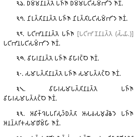
. 𑀥𑀫𑁆𑀫𑀦𑀸𑀦𑀢𑁆𑀢𑁂 𑀧𑀜𑁆𑀜𑀸 𑀥𑀫𑁆𑀫𑀧𑀝𑀺𑀲𑀫𑁆𑀪𑀺𑀤𑁂 𑀜𑀸𑀡𑀁.
𑁨𑁬
. 𑀦𑀺𑀭𑀼𑀢𑁆𑀢𑀺𑀦𑀸𑀦𑀢𑁆𑀢𑁂 𑀧𑀜𑁆𑀜𑀸 𑀦𑀺𑀭𑀼𑀢𑁆𑀢𑀺𑀧𑀝𑀺𑀲𑀫𑁆𑀪𑀺𑀤𑁂 𑀜𑀸𑀡𑀁.
𑁨𑁭
. 𑀧𑀝𑀺𑀪𑀸𑀦𑀦𑀸𑀦𑀢𑁆𑀢𑁂 𑀧𑀜𑁆𑀜𑀸
[𑀧𑀝𑀺𑀪𑀸𑀡𑀦𑀸𑀦𑀢𑁆𑀢𑁂 (𑀲𑁆𑀬𑀸.)]
𑁨𑁮
𑀧𑀝𑀺𑀪𑀸𑀦𑀧𑀝𑀺𑀲𑀫𑁆𑀪𑀺𑀤𑁂 𑀜𑀸𑀡𑀁.
. 𑀯𑀺𑀳𑀸𑀭𑀦𑀸𑀦𑀢𑁆𑀢𑁂 𑀧𑀜𑁆𑀜𑀸 𑀯𑀺𑀳𑀸𑀭𑀝𑁆𑀞𑁂 𑀜𑀸𑀡𑀁.
𑁨𑁯
. 𑀲𑀫𑀸𑀧𑀢𑁆𑀢𑀺𑀦𑀸𑀦𑀢𑁆𑀢𑁂 𑀧𑀜𑁆𑀜𑀸 𑀲𑀫𑀸𑀧𑀢𑁆𑀢𑀝𑁆𑀞𑁂 𑀜𑀸𑀡𑀁.
𑁩𑁦
. 𑀯𑀺𑀳𑀸𑀭𑀲𑀫𑀸𑀧𑀢𑁆𑀢𑀺𑀦𑀸𑀦𑀢𑁆𑀢𑁂 𑀧𑀜𑁆𑀜𑀸
𑁩𑁧
𑀯𑀺𑀳𑀸𑀭𑀲𑀫𑀸𑀧𑀢𑁆𑀢𑀝𑁆𑀞𑁂 𑀜𑀸𑀡𑀁.
. 𑀅𑀯𑀺𑀓𑁆𑀔𑁂𑀧𑀧𑀭𑀺𑀲𑀼𑀤𑁆𑀥𑀢𑁆𑀢𑀸 𑀆𑀲𑀯𑀲𑀫𑀼𑀘𑁆𑀙𑁂𑀤𑁂 𑀧𑀜𑁆𑀜𑀸
𑁩𑁨
𑀆𑀦𑀦𑁆𑀢𑀭𑀺𑀓𑀲𑀫𑀸𑀥𑀺𑀫𑁆𑀳𑀺 𑀜𑀸𑀡𑀁.