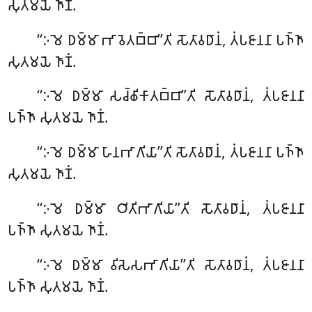
𑀲𑀼𑀢𑀫𑀬𑁂 𑀜𑀸𑀡𑀁.
‘‘𑀇𑀫𑁂 𑀥𑀫𑁆𑀫𑀸 𑀪𑀸𑀯𑁂𑀢𑀩𑁆𑀩𑀸’’𑀢𑀺 𑀲𑁄𑀢𑀸𑀯𑀥𑀸𑀦𑀁, 𑀢𑀁𑀧𑀚𑀸𑀦𑀦𑀸 𑀧𑀜𑁆𑀜𑀸
𑀲𑀼𑀢𑀫𑀬𑁂 𑀜𑀸𑀡𑀁.
‘‘𑀇𑀫𑁂 𑀥𑀫𑁆𑀫𑀸 𑀲𑀘𑁆𑀙𑀺𑀓𑀸𑀢𑀩𑁆𑀩𑀸’’𑀢𑀺 𑀲𑁄𑀢𑀸𑀯𑀥𑀸𑀦𑀁, 𑀢𑀁𑀧𑀚𑀸𑀦𑀦𑀸
𑀧𑀜𑁆𑀜𑀸 𑀲𑀼𑀢𑀫𑀬𑁂 𑀜𑀸𑀡𑀁.
‘‘𑀇𑀫𑁂 𑀥𑀫𑁆𑀫𑀸 𑀳𑀸𑀦𑀪𑀸𑀕𑀺𑀬𑀸’’𑀢𑀺 𑀲𑁄𑀢𑀸𑀯𑀥𑀸𑀦𑀁, 𑀢𑀁𑀧𑀚𑀸𑀦𑀦𑀸 𑀧𑀜𑁆𑀜𑀸
𑀲𑀼𑀢𑀫𑀬𑁂 𑀜𑀸𑀡𑀁.
‘‘𑀇𑀫𑁂 𑀥𑀫𑁆𑀫𑀸 𑀞𑀺𑀢𑀺𑀪𑀸𑀕𑀺𑀬𑀸’’𑀢𑀺 𑀲𑁄𑀢𑀸𑀯𑀥𑀸𑀦𑀁, 𑀢𑀁𑀧𑀚𑀸𑀦𑀦𑀸
𑀧𑀜𑁆𑀜𑀸 𑀲𑀼𑀢𑀫𑀬𑁂 𑀜𑀸𑀡𑀁.
‘‘𑀇𑀫𑁂 𑀥𑀫𑁆𑀫𑀸 𑀯𑀺𑀲𑁂𑀲𑀪𑀸𑀕𑀺𑀬𑀸’’𑀢𑀺 𑀲𑁄𑀢𑀸𑀯𑀥𑀸𑀦𑀁, 𑀢𑀁𑀧𑀚𑀸𑀦𑀦𑀸
𑀧𑀜𑁆𑀜𑀸 𑀲𑀼𑀢𑀫𑀬𑁂 𑀜𑀸𑀡𑀁.