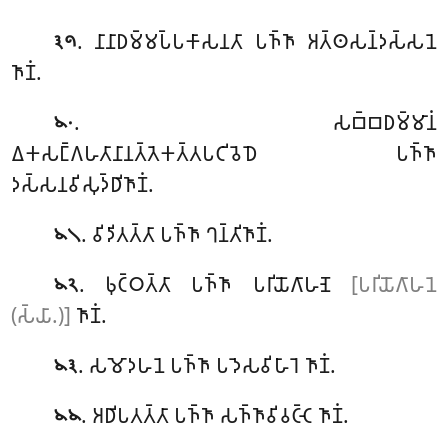
. 𑀦𑀸𑀦𑀸𑀥𑀫𑁆𑀫𑀧𑁆𑀧𑀓𑀸𑀲𑀦𑀢𑀸 𑀧𑀜𑁆𑀜𑀸 𑀅𑀢𑁆𑀣𑀲𑀦𑁆𑀤𑀲𑁆𑀲𑀦𑁂
𑁩𑁯
𑀜𑀸𑀡𑀁.
. 𑀲𑀩𑁆𑀩𑀥𑀫𑁆𑀫𑀸𑀦𑀁
𑁪𑁦
𑀏𑀓𑀲𑀗𑁆𑀕𑀳𑀢𑀸𑀦𑀸𑀦𑀢𑁆𑀢𑁂𑀓𑀢𑁆𑀢𑀧𑀝𑀺𑀯𑁂𑀥𑁂 𑀧𑀜𑁆𑀜𑀸
𑀤𑀲𑁆𑀲𑀦𑀯𑀺𑀲𑀼𑀤𑁆𑀥𑀺𑀜𑀸𑀡𑀁.
. 𑀯𑀺𑀤𑀺𑀢𑀢𑁆𑀢𑀸 𑀧𑀜𑁆𑀜𑀸 𑀔𑀦𑁆𑀢𑀺𑀜𑀸𑀡𑀁.
𑁪𑁧
. 𑀨𑀼𑀝𑁆𑀞𑀢𑁆𑀢𑀸 𑀧𑀜𑁆𑀜𑀸 𑀧𑀭𑀺𑀬𑁄𑀕𑀸𑀳𑀡𑁂
[𑀧𑀭𑀺𑀬𑁄𑀕𑀸𑀳𑀦𑁂
𑁪𑁨
(𑀲𑁆𑀬𑀸.)]
𑀜𑀸𑀡𑀁.
. 𑀲𑀫𑁄𑀤𑀳𑀦𑁂 𑀧𑀜𑁆𑀜𑀸 𑀧𑀤𑁂𑀲𑀯𑀺𑀳𑀸𑀭𑁂 𑀜𑀸𑀡𑀁.
𑁪𑁩
. 𑀅𑀥𑀺𑀧𑀢𑀢𑁆𑀢𑀸 𑀧𑀜𑁆𑀜𑀸 𑀲𑀜𑁆𑀜𑀸𑀯𑀺𑀯𑀝𑁆𑀝𑁂 𑀜𑀸𑀡𑀁.
𑁪𑁪