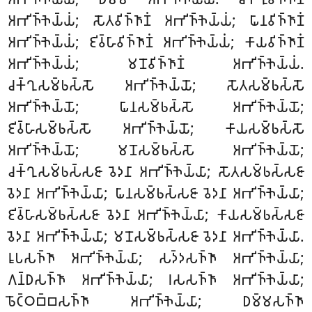
𑀅𑀪𑀺𑀜𑁆𑀜𑁂𑀬𑁆𑀬𑀁; 𑀲𑁄𑀢𑀯𑀺𑀜𑁆𑀜𑀸𑀡𑀁 𑀅𑀪𑀺𑀜𑁆𑀜𑁂𑀬𑁆𑀬𑀁; 𑀖𑀸𑀦𑀯𑀺𑀜𑁆𑀜𑀸𑀡𑀁
𑀅𑀪𑀺𑀜𑁆𑀜𑁂𑀬𑁆𑀬𑀁; 𑀚𑀺𑀯𑁆𑀳𑀸𑀯𑀺𑀜𑁆𑀜𑀸𑀡𑀁 𑀅𑀪𑀺𑀜𑁆𑀜𑁂𑀬𑁆𑀬𑀁; 𑀓𑀸𑀬𑀯𑀺𑀜𑁆𑀜𑀸𑀡𑀁
𑀅𑀪𑀺𑀜𑁆𑀜𑁂𑀬𑁆𑀬𑀁; 𑀫𑀦𑁄𑀯𑀺𑀜𑁆𑀜𑀸𑀡𑀁 𑀅𑀪𑀺𑀜𑁆𑀜𑁂𑀬𑁆𑀬𑀁.
𑀘𑀓𑁆𑀔𑀼𑀲𑀫𑁆𑀨𑀲𑁆𑀲𑁄 𑀅𑀪𑀺𑀜𑁆𑀜𑁂𑀬𑁆𑀬𑁄
; 𑀲𑁄𑀢𑀲𑀫𑁆𑀨𑀲𑁆𑀲𑁄
𑀅𑀪𑀺𑀜𑁆𑀜𑁂𑀬𑁆𑀬𑁄; 𑀖𑀸𑀦𑀲𑀫𑁆𑀨𑀲𑁆𑀲𑁄 𑀅𑀪𑀺𑀜𑁆𑀜𑁂𑀬𑁆𑀬𑁄;
𑀚𑀺𑀯𑁆𑀳𑀸𑀲𑀫𑁆𑀨𑀲𑁆𑀲𑁄 𑀅𑀪𑀺𑀜𑁆𑀜𑁂𑀬𑁆𑀬𑁄; 𑀓𑀸𑀬𑀲𑀫𑁆𑀨𑀲𑁆𑀲𑁄
𑀅𑀪𑀺𑀜𑁆𑀜𑁂𑀬𑁆𑀬𑁄; 𑀫𑀦𑁄𑀲𑀫𑁆𑀨𑀲𑁆𑀲𑁄 𑀅𑀪𑀺𑀜𑁆𑀜𑁂𑀬𑁆𑀬𑁄;
𑀘𑀓𑁆𑀔𑀼𑀲𑀫𑁆𑀨𑀲𑁆𑀲𑀚𑀸 𑀯𑁂𑀤𑀦𑀸 𑀅𑀪𑀺𑀜𑁆𑀜𑁂𑀬𑁆𑀬𑀸; 𑀲𑁄𑀢𑀲𑀫𑁆𑀨𑀲𑁆𑀲𑀚𑀸
𑀯𑁂𑀤𑀦𑀸 𑀅𑀪𑀺𑀜𑁆𑀜𑁂𑀬𑁆𑀬𑀸; 𑀖𑀸𑀦𑀲𑀫𑁆𑀨𑀲𑁆𑀲𑀚𑀸 𑀯𑁂𑀤𑀦𑀸 𑀅𑀪𑀺𑀜𑁆𑀜𑁂𑀬𑁆𑀬𑀸
;
𑀚𑀺𑀯𑁆𑀳𑀸𑀲𑀫𑁆𑀨𑀲𑁆𑀲𑀚𑀸 𑀯𑁂𑀤𑀦𑀸 𑀅𑀪𑀺𑀜𑁆𑀜𑁂𑀬𑁆𑀬𑀸; 𑀓𑀸𑀬𑀲𑀫𑁆𑀨𑀲𑁆𑀲𑀚𑀸
𑀯𑁂𑀤𑀦𑀸 𑀅𑀪𑀺𑀜𑁆𑀜𑁂𑀬𑁆𑀬𑀸; 𑀫𑀦𑁄𑀲𑀫𑁆𑀨𑀲𑁆𑀲𑀚𑀸 𑀯𑁂𑀤𑀦𑀸 𑀅𑀪𑀺𑀜𑁆𑀜𑁂𑀬𑁆𑀬𑀸.
𑀭𑀽𑀧𑀲𑀜𑁆𑀜𑀸 𑀅𑀪𑀺𑀜𑁆𑀜𑁂𑀬𑁆𑀬𑀸; 𑀲𑀤𑁆𑀤𑀲𑀜𑁆𑀜𑀸 𑀅𑀪𑀺𑀜𑁆𑀜𑁂𑀬𑁆𑀬𑀸;
𑀕𑀦𑁆𑀥𑀲𑀜𑁆𑀜𑀸 𑀅𑀪𑀺𑀜𑁆𑀜𑁂𑀬𑁆𑀬𑀸
; 𑀭𑀲𑀲𑀜𑁆𑀜𑀸 𑀅𑀪𑀺𑀜𑁆𑀜𑁂𑀬𑁆𑀬𑀸;
𑀨𑁄𑀝𑁆𑀞𑀩𑁆𑀩𑀲𑀜𑁆𑀜𑀸 𑀅𑀪𑀺𑀜𑁆𑀜𑁂𑀬𑁆𑀬𑀸; 𑀥𑀫𑁆𑀫𑀲𑀜𑁆𑀜𑀸