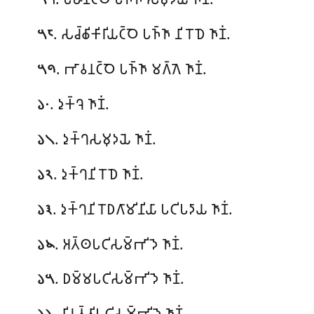
. 𑀲𑀘𑁆𑀙𑀺𑀓𑀺𑀭𑀺𑀬𑀝𑁆𑀞𑁂 𑀧𑀜𑁆𑀜𑀸 𑀦𑀺𑀭𑁄𑀥𑁂 𑀜𑀸𑀡𑀁.
𑁫𑁮
. 𑀪𑀸𑀯𑀦𑀝𑁆𑀞𑁂 𑀧𑀜𑁆𑀜𑀸 𑀫𑀕𑁆𑀕𑁂 𑀜𑀸𑀡𑀁.
𑁫𑁯
. 𑀤𑀼𑀓𑁆𑀔𑁂 𑀜𑀸𑀡𑀁.
𑁬𑁦
. 𑀤𑀼𑀓𑁆𑀔𑀲𑀫𑀼𑀤𑀬𑁂 𑀜𑀸𑀡𑀁.
𑁬𑁧
. 𑀤𑀼𑀓𑁆𑀔𑀦𑀺𑀭𑁄𑀥𑁂
𑀜𑀸𑀡𑀁.
𑁬𑁨
. 𑀤𑀼𑀓𑁆𑀔𑀦𑀺𑀭𑁄𑀥𑀕𑀸𑀫𑀺𑀦𑀺𑀬𑀸 𑀧𑀝𑀺𑀧𑀤𑀸𑀬 𑀜𑀸𑀡𑀁.
𑁬𑁩
. 𑀅𑀢𑁆𑀣𑀧𑀝𑀺𑀲𑀫𑁆𑀪𑀺𑀤𑁂 𑀜𑀸𑀡𑀁.
𑁬𑁪
. 𑀥𑀫𑁆𑀫𑀧𑀝𑀺𑀲𑀫𑁆𑀪𑀺𑀤𑁂 𑀜𑀸𑀡𑀁.
𑁬𑁫
. 𑀦𑀺𑀭𑀼𑀢𑁆𑀢𑀺𑀧𑀝𑀺𑀲𑀫𑁆𑀪𑀺𑀤𑁂 𑀜𑀸𑀡𑀁.