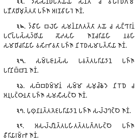
. 𑀤𑀲𑁆𑀲𑀦𑀸𑀥𑀺𑀧𑀢𑁂𑀬𑁆𑀬𑀁 𑀲𑀦𑁆𑀢𑁄 𑀘 𑀯𑀺𑀳𑀸𑀭𑀸𑀥𑀺𑀕𑀫𑁄
𑁩𑁩
𑀧𑀡𑀻𑀢𑀸𑀥𑀺𑀫𑀼𑀢𑁆𑀢𑀢𑀸 𑀧𑀜𑁆𑀜𑀸 𑀅𑀭𑀡𑀯𑀺𑀳𑀸𑀭𑁂 𑀜𑀸𑀡𑀁.
. 𑀤𑁆𑀯𑀻𑀳𑀺
𑀩𑀮𑁂𑀳𑀺 𑀲𑀫𑀦𑁆𑀦𑀸𑀕𑀢𑀢𑁆𑀢𑀸 𑀢𑀬𑁄 𑀘 𑀲𑀗𑁆𑀔𑀸𑀭𑀸𑀦𑀁
𑁩𑁪
𑀧𑀝𑀺𑀧𑁆𑀧𑀲𑁆𑀲𑀤𑁆𑀥𑀺𑀬𑀸 𑀲𑁄𑀴𑀲𑀳𑀺 𑀜𑀸𑀡𑀘𑀭𑀺𑀬𑀸𑀳𑀺 𑀦𑀯𑀳𑀺
𑀲𑀫𑀸𑀥𑀺𑀘𑀭𑀺𑀬𑀸𑀳𑀺 𑀯𑀲𑀺𑀪𑀸𑀯𑀢𑀸 𑀧𑀜𑁆𑀜𑀸 𑀦𑀺𑀭𑁄𑀥𑀲𑀫𑀸𑀧𑀢𑁆𑀢𑀺𑀬𑀸 𑀜𑀸𑀡𑀁.
. 𑀲𑀫𑁆𑀧𑀚𑀸𑀦𑀲𑁆𑀲 𑀧𑀯𑀢𑁆𑀢𑀧𑀭𑀺𑀬𑀸𑀤𑀸𑀦𑁂
𑀧𑀜𑁆𑀜𑀸
𑁩𑁫
𑀧𑀭𑀺𑀦𑀺𑀩𑁆𑀩𑀸𑀦𑁂 𑀜𑀸𑀡𑀁.
. 𑀲𑀩𑁆𑀩𑀥𑀫𑁆𑀫𑀸𑀦𑀁 𑀲𑀫𑁆𑀫𑀸 𑀲𑀫𑀼𑀘𑁆𑀙𑁂𑀤𑁂 𑀦𑀺𑀭𑁄𑀥𑁂 𑀘
𑁩𑁬
𑀅𑀦𑀼𑀧𑀝𑁆𑀞𑀸𑀦𑀢𑀸 𑀧𑀜𑁆𑀜𑀸 𑀲𑀫𑀲𑀻𑀲𑀝𑁆𑀞𑁂 𑀜𑀸𑀡𑀁.
. 𑀧𑀼𑀣𑀼𑀦𑀸𑀦𑀢𑁆𑀢𑀢𑁂𑀚𑀧𑀭𑀺𑀬𑀸𑀤𑀸𑀦𑁂
𑀧𑀜𑁆𑀜𑀸 𑀲𑀮𑁆𑀮𑁂𑀔𑀝𑁆𑀞𑁂 𑀜𑀸𑀡𑀁.
𑁩𑁭
. 𑀅𑀲𑀮𑁆𑀮𑀻𑀦𑀢𑁆𑀢𑀧𑀳𑀺𑀢𑀢𑁆𑀢𑀧𑀕𑁆𑀕𑀳𑀝𑁆𑀞𑁂 𑀧𑀜𑁆𑀜𑀸
𑁩𑁮
𑀯𑀻𑀭𑀺𑀬𑀸𑀭𑀫𑁆𑀪𑁂 𑀜𑀸𑀡𑀁.