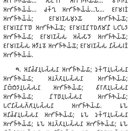
𑀅𑀪𑀺𑀜𑁆𑀜𑁂𑀬𑁆𑀬𑀸… 𑀲𑀗𑁆𑀔𑀸𑀭𑀸 𑀅𑀪𑀺𑀜𑁆𑀜𑁂𑀬𑁆𑀬𑀸… 𑀯𑀺𑀜𑁆𑀜𑀸𑀡𑀁
𑀅𑀪𑀺𑀜𑁆𑀜𑁂𑀬𑁆𑀬𑀁… 𑀘𑀓𑁆𑀔𑀼 𑀅𑀪𑀺𑀜𑁆𑀜𑁂𑀬𑁆𑀬𑀁…𑀧𑁂… 𑀚𑀭𑀸𑀫𑀭𑀡𑀁
𑀅𑀪𑀺𑀜𑁆𑀜𑁂𑀬𑁆𑀬𑀁; 𑀚𑀭𑀸𑀫𑀭𑀡𑀲𑀫𑀼𑀤𑀬𑁄 𑀅𑀪𑀺𑀜𑁆𑀜𑁂𑀬𑁆𑀬𑁄;
𑀚𑀭𑀸𑀫𑀭𑀡𑀦𑀺𑀭𑁄𑀥𑁄 𑀅𑀪𑀺𑀜𑁆𑀜𑁂𑀬𑁆𑀬𑁄; 𑀚𑀭𑀸𑀫𑀭𑀡𑀦𑀺𑀭𑁄𑀥𑀕𑀸𑀫𑀺𑀦𑀻 𑀧𑀝𑀺𑀧𑀤𑀸
𑀅𑀪𑀺𑀜𑁆𑀜𑁂𑀬𑁆𑀬𑀸; 𑀚𑀭𑀸𑀫𑀭𑀡𑀲𑁆𑀲 𑀅𑀲𑁆𑀲𑀸𑀤𑁄 𑀅𑀪𑀺𑀜𑁆𑀜𑁂𑀬𑁆𑀬𑁄;
𑀚𑀭𑀸𑀫𑀭𑀡𑀲𑁆𑀲 𑀆𑀤𑀻𑀦𑀯𑁄 𑀅𑀪𑀺𑀜𑁆𑀜𑁂𑀬𑁆𑀬𑁄; 𑀚𑀭𑀸𑀫𑀭𑀡𑀲𑁆𑀲 𑀦𑀺𑀲𑁆𑀲𑀭𑀡𑀁
𑀅𑀪𑀺𑀜𑁆𑀜𑁂𑀬𑁆𑀬𑀁.
. 𑀅𑀦𑀺𑀘𑁆𑀘𑀸𑀦𑀼𑀧𑀲𑁆𑀲𑀦𑀸 𑀅𑀪𑀺𑀜𑁆𑀜𑁂𑀬𑁆𑀬𑀸; 𑀤𑀼𑀓𑁆𑀔𑀸𑀦𑀼𑀧𑀲𑁆𑀲𑀦𑀸
𑁯
𑀅𑀪𑀺𑀜𑁆𑀜𑁂𑀬𑁆𑀬𑀸; 𑀅𑀦𑀢𑁆𑀢𑀸𑀦𑀼𑀧𑀲𑁆𑀲𑀦𑀸 𑀅𑀪𑀺𑀜𑁆𑀜𑁂𑀬𑁆𑀬𑀸;
𑀦𑀺𑀩𑁆𑀩𑀺𑀤𑀸𑀦𑀼𑀧𑀲𑁆𑀲𑀦𑀸 𑀅𑀪𑀺𑀜𑁆𑀜𑁂𑀬𑁆𑀬𑀸; 𑀯𑀺𑀭𑀸𑀕𑀸𑀦𑀼𑀧𑀲𑁆𑀲𑀦𑀸
𑀅𑀪𑀺𑀜𑁆𑀜𑁂𑀬𑁆𑀬𑀸; 𑀦𑀺𑀭𑁄𑀥𑀸𑀦𑀼𑀧𑀲𑁆𑀲𑀦𑀸 𑀅𑀪𑀺𑀜𑁆𑀜𑁂𑀬𑁆𑀬𑀸;
𑀧𑀝𑀺𑀦𑀺𑀲𑁆𑀲𑀕𑁆𑀕𑀸𑀦𑀼𑀧𑀲𑁆𑀲𑀦𑀸 𑀅𑀪𑀺𑀜𑁆𑀜𑁂𑀬𑁆𑀬𑀸. 𑀭𑀽𑀧𑁂
𑀅𑀦𑀺𑀘𑁆𑀘𑀸𑀦𑀼𑀧𑀲𑁆𑀲𑀦𑀸 𑀅𑀪𑀺𑀜𑁆𑀜𑁂𑀬𑁆𑀬𑀸; 𑀭𑀽𑀧𑁂 𑀤𑀼𑀓𑁆𑀔𑀸𑀦𑀼𑀧𑀲𑁆𑀲𑀦𑀸
𑀅𑀪𑀺𑀜𑁆𑀜𑁂𑀬𑁆𑀬𑀸; 𑀭𑀽𑀧𑁂 𑀅𑀦𑀢𑁆𑀢𑀸𑀦𑀼𑀧𑀲𑁆𑀲𑀦𑀸 𑀅𑀪𑀺𑀜𑁆𑀜𑁂𑀬𑁆𑀬𑀸; 𑀭𑀽𑀧𑁂