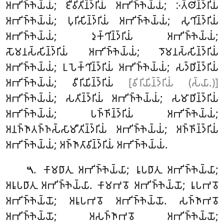
𑀅𑀪𑀺𑀜𑁆𑀜𑁂𑀬𑁆𑀬𑀁; 𑀚𑀻𑀯𑀺𑀢𑀺𑀦𑁆𑀤𑁆𑀭𑀺𑀬𑀁 𑀅𑀪𑀺𑀜𑁆𑀜𑁂𑀬𑁆𑀬𑀁; 𑀇𑀢𑁆𑀣𑀺𑀦𑁆𑀤𑁆𑀭𑀺𑀬𑀁
𑀅𑀪𑀺𑀜𑁆𑀜𑁂𑀬𑁆𑀬𑀁; 𑀧𑀼𑀭𑀺𑀲𑀺𑀦𑁆𑀤𑁆𑀭𑀺𑀬𑀁 𑀅𑀪𑀺𑀜𑁆𑀜𑁂𑀬𑁆𑀬𑀁; 𑀲𑀼𑀔𑀺𑀦𑁆𑀤𑁆𑀭𑀺𑀬𑀁
𑀅𑀪𑀺𑀜𑁆𑀜𑁂𑀬𑁆𑀬𑀁; 𑀤𑀼𑀓𑁆𑀔𑀺𑀦𑁆𑀤𑁆𑀭𑀺𑀬𑀁 𑀅𑀪𑀺𑀜𑁆𑀜𑁂𑀬𑁆𑀬𑀁;
𑀲𑁄𑀫𑀦𑀲𑁆𑀲𑀺𑀦𑁆𑀤𑁆𑀭𑀺𑀬𑀁 𑀅𑀪𑀺𑀜𑁆𑀜𑁂𑀬𑁆𑀬𑀁; 𑀤𑁄𑀫𑀦𑀲𑁆𑀲𑀺𑀦𑁆𑀤𑁆𑀭𑀺𑀬𑀁
𑀅𑀪𑀺𑀜𑁆𑀜𑁂𑀬𑁆𑀬𑀁; 𑀉𑀧𑁂𑀓𑁆𑀔𑀺𑀦𑁆𑀤𑁆𑀭𑀺𑀬𑀁 𑀅𑀪𑀺𑀜𑁆𑀜𑁂𑀬𑁆𑀬𑀁; 𑀲𑀤𑁆𑀥𑀺𑀦𑁆𑀤𑁆𑀭𑀺𑀬𑀁
𑀅𑀪𑀺𑀜𑁆𑀜𑁂𑀬𑁆𑀬𑀁; 𑀯𑀻𑀭𑀺𑀬𑀺𑀦𑁆𑀤𑁆𑀭𑀺𑀬𑀁
[𑀯𑀺𑀭𑀺𑀬𑀺𑀦𑁆𑀤𑁆𑀭𑀺𑀬𑀁 (𑀲𑁆𑀬𑀸.)]
𑀅𑀪𑀺𑀜𑁆𑀜𑁂𑀬𑁆𑀬𑀁; 𑀲𑀢𑀺𑀦𑁆𑀤𑁆𑀭𑀺𑀬𑀁 𑀅𑀪𑀺𑀜𑁆𑀜𑁂𑀬𑁆𑀬𑀁; 𑀲𑀫𑀸𑀥𑀺𑀦𑁆𑀤𑁆𑀭𑀺𑀬𑀁
𑀅𑀪𑀺𑀜𑁆𑀜𑁂𑀬𑁆𑀬𑀁; 𑀧𑀜𑁆𑀜𑀺𑀦𑁆𑀤𑁆𑀭𑀺𑀬𑀁 𑀅𑀪𑀺𑀜𑁆𑀜𑁂𑀬𑁆𑀬𑀁;
𑀅𑀦𑀜𑁆𑀜𑀸𑀢𑀜𑁆𑀜𑀲𑁆𑀲𑀸𑀫𑀻𑀢𑀺𑀦𑁆𑀤𑁆𑀭𑀺𑀬𑀁 𑀅𑀪𑀺𑀜𑁆𑀜𑁂𑀬𑁆𑀬𑀁; 𑀅𑀜𑁆𑀜𑀺𑀦𑁆𑀤𑁆𑀭𑀺𑀬𑀁
𑀅𑀪𑀺𑀜𑁆𑀜𑁂𑀬𑁆𑀬𑀁; 𑀅𑀜𑁆𑀜𑀸𑀢𑀸𑀯𑀺𑀦𑁆𑀤𑁆𑀭𑀺𑀬𑀁 𑀅𑀪𑀺𑀜𑁆𑀜𑁂𑀬𑁆𑀬𑀁.
. 𑀓𑀸𑀫𑀥𑀸𑀢𑀼 𑀅𑀪𑀺𑀜𑁆𑀜𑁂𑀬𑁆𑀬𑀸; 𑀭𑀽𑀧𑀥𑀸𑀢𑀼 𑀅𑀪𑀺𑀜𑁆𑀜𑁂𑀬𑁆𑀬𑀸;
𑁫
𑀅𑀭𑀽𑀧𑀥𑀸𑀢𑀼 𑀅𑀪𑀺𑀜𑁆𑀜𑁂𑀬𑁆𑀬𑀸. 𑀓𑀸𑀫𑀪𑀯𑁄 𑀅𑀪𑀺𑀜𑁆𑀜𑁂𑀬𑁆𑀬𑁄; 𑀭𑀽𑀧𑀪𑀯𑁄
𑀅𑀪𑀺𑀜𑁆𑀜𑁂𑀬𑁆𑀬𑁄
; 𑀅𑀭𑀽𑀧𑀪𑀯𑁄 𑀅𑀪𑀺𑀜𑁆𑀜𑁂𑀬𑁆𑀬𑁄. 𑀲𑀜𑁆𑀜𑀸𑀪𑀯𑁄
𑀅𑀪𑀺𑀜𑁆𑀜𑁂𑀬𑁆𑀬𑁄; 𑀅𑀲𑀜𑁆𑀜𑀸𑀪𑀯𑁄 𑀅𑀪𑀺𑀜𑁆𑀜𑁂𑀬𑁆𑀬𑁄;