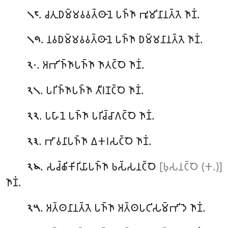
. 𑀘𑀢𑀼𑀥𑀫𑁆𑀫𑀯𑀯𑀢𑁆𑀣𑀸𑀦𑁂 𑀧𑀜𑁆𑀜𑀸 𑀪𑀽𑀫𑀺𑀦𑀸𑀦𑀢𑁆𑀢𑁂 𑀜𑀸𑀡𑀁.
𑁧𑁮
. 𑀦𑀯𑀥𑀫𑁆𑀫𑀯𑀯𑀢𑁆𑀣𑀸𑀦𑁂 𑀧𑀜𑁆𑀜𑀸 𑀥𑀫𑁆𑀫𑀦𑀸𑀦𑀢𑁆𑀢𑁂 𑀜𑀸𑀡𑀁.
𑁧𑁯
. 𑀅𑀪𑀺𑀜𑁆𑀜𑀸𑀧𑀜𑁆𑀜𑀸 𑀜𑀸𑀢𑀝𑁆𑀞𑁂 𑀜𑀸𑀡𑀁.
𑁨𑁦
. 𑀧𑀭𑀺𑀜𑁆𑀜𑀸𑀧𑀜𑁆𑀜𑀸 𑀢𑀻𑀭𑀡𑀝𑁆𑀞𑁂 𑀜𑀸𑀡𑀁.
𑁨𑁧
. 𑀧𑀳𑀸𑀦𑁂 𑀧𑀜𑁆𑀜𑀸 𑀧𑀭𑀺𑀘𑁆𑀘𑀸𑀕𑀝𑁆𑀞𑁂 𑀜𑀸𑀡𑀁.
𑁨𑁨
. 𑀪𑀸𑀯𑀦𑀸𑀧𑀜𑁆𑀜𑀸 𑀏𑀓𑀭𑀲𑀝𑁆𑀞𑁂 𑀜𑀸𑀡𑀁.
𑁨𑁩
. 𑀲𑀘𑁆𑀙𑀺𑀓𑀺𑀭𑀺𑀬𑀸𑀧𑀜𑁆𑀜𑀸 𑀨𑀲𑁆𑀲𑀦𑀝𑁆𑀞𑁂
[𑀨𑀼𑀲𑀦𑀝𑁆𑀞𑁂 (𑀓.)]
𑁨𑁪
𑀜𑀸𑀡𑀁.
. 𑀅𑀢𑁆𑀣𑀦𑀸𑀦𑀢𑁆𑀢𑁂 𑀧𑀜𑁆𑀜𑀸 𑀅𑀢𑁆𑀣𑀧𑀝𑀺𑀲𑀫𑁆𑀪𑀺𑀤𑁂
𑀜𑀸𑀡𑀁.
𑁨𑁫