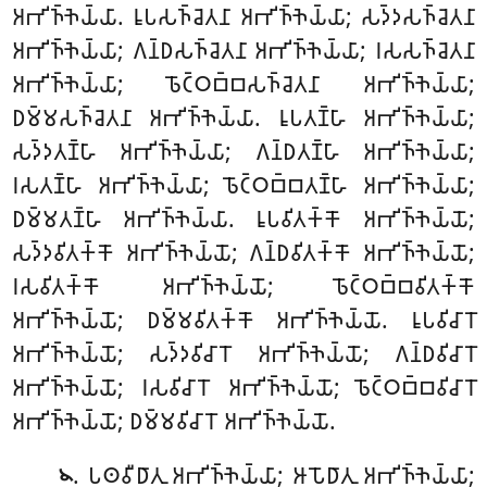
𑀅𑀪𑀺𑀜𑁆𑀜𑁂𑀬𑁆𑀬𑀸. 𑀭𑀽𑀧𑀲𑀜𑁆𑀘𑁂𑀢𑀦𑀸 𑀅𑀪𑀺𑀜𑁆𑀜𑁂𑀬𑁆𑀬𑀸; 𑀲𑀤𑁆𑀤𑀲𑀜𑁆𑀘𑁂𑀢𑀦𑀸
𑀅𑀪𑀺𑀜𑁆𑀜𑁂𑀬𑁆𑀬𑀸; 𑀕𑀦𑁆𑀥𑀲𑀜𑁆𑀘𑁂𑀢𑀦𑀸 𑀅𑀪𑀺𑀜𑁆𑀜𑁂𑀬𑁆𑀬𑀸; 𑀭𑀲𑀲𑀜𑁆𑀘𑁂𑀢𑀦𑀸
𑀅𑀪𑀺𑀜𑁆𑀜𑁂𑀬𑁆𑀬𑀸; 𑀨𑁄𑀝𑁆𑀞𑀩𑁆𑀩𑀲𑀜𑁆𑀘𑁂𑀢𑀦𑀸 𑀅𑀪𑀺𑀜𑁆𑀜𑁂𑀬𑁆𑀬𑀸;
𑀥𑀫𑁆𑀫𑀲𑀜𑁆𑀘𑁂𑀢𑀦𑀸 𑀅𑀪𑀺𑀜𑁆𑀜𑁂𑀬𑁆𑀬𑀸. 𑀭𑀽𑀧𑀢𑀡𑁆𑀳𑀸 𑀅𑀪𑀺𑀜𑁆𑀜𑁂𑀬𑁆𑀬𑀸;
𑀲𑀤𑁆𑀤𑀢𑀡𑁆𑀳𑀸 𑀅𑀪𑀺𑀜𑁆𑀜𑁂𑀬𑁆𑀬𑀸; 𑀕𑀦𑁆𑀥𑀢𑀡𑁆𑀳𑀸 𑀅𑀪𑀺𑀜𑁆𑀜𑁂𑀬𑁆𑀬𑀸;
𑀭𑀲𑀢𑀡𑁆𑀳𑀸 𑀅𑀪𑀺𑀜𑁆𑀜𑁂𑀬𑁆𑀬𑀸; 𑀨𑁄𑀝𑁆𑀞𑀩𑁆𑀩𑀢𑀡𑁆𑀳𑀸 𑀅𑀪𑀺𑀜𑁆𑀜𑁂𑀬𑁆𑀬𑀸;
𑀥𑀫𑁆𑀫𑀢𑀡𑁆𑀳𑀸 𑀅𑀪𑀺𑀜𑁆𑀜𑁂𑀬𑁆𑀬𑀸. 𑀭𑀽𑀧𑀯𑀺𑀢𑀓𑁆𑀓𑁄 𑀅𑀪𑀺𑀜𑁆𑀜𑁂𑀬𑁆𑀬𑁄;
𑀲𑀤𑁆𑀤𑀯𑀺𑀢𑀓𑁆𑀓𑁄 𑀅𑀪𑀺𑀜𑁆𑀜𑁂𑀬𑁆𑀬𑁄; 𑀕𑀦𑁆𑀥𑀯𑀺𑀢𑀓𑁆𑀓𑁄 𑀅𑀪𑀺𑀜𑁆𑀜𑁂𑀬𑁆𑀬𑁄;
𑀭𑀲𑀯𑀺𑀢𑀓𑁆𑀓𑁄 𑀅𑀪𑀺𑀜𑁆𑀜𑁂𑀬𑁆𑀬𑁄; 𑀨𑁄𑀝𑁆𑀞𑀩𑁆𑀩𑀯𑀺𑀢𑀓𑁆𑀓𑁄
𑀅𑀪𑀺𑀜𑁆𑀜𑁂𑀬𑁆𑀬𑁄; 𑀥𑀫𑁆𑀫𑀯𑀺𑀢𑀓𑁆𑀓𑁄 𑀅𑀪𑀺𑀜𑁆𑀜𑁂𑀬𑁆𑀬𑁄. 𑀭𑀽𑀧𑀯𑀺𑀘𑀸𑀭𑁄
𑀅𑀪𑀺𑀜𑁆𑀜𑁂𑀬𑁆𑀬𑁄; 𑀲𑀤𑁆𑀤𑀯𑀺𑀘𑀸𑀭𑁄 𑀅𑀪𑀺𑀜𑁆𑀜𑁂𑀬𑁆𑀬𑁄
; 𑀕𑀦𑁆𑀥𑀯𑀺𑀘𑀸𑀭𑁄
𑀅𑀪𑀺𑀜𑁆𑀜𑁂𑀬𑁆𑀬𑁄; 𑀭𑀲𑀯𑀺𑀘𑀸𑀭𑁄 𑀅𑀪𑀺𑀜𑁆𑀜𑁂𑀬𑁆𑀬𑁄; 𑀨𑁄𑀝𑁆𑀞𑀩𑁆𑀩𑀯𑀺𑀘𑀸𑀭𑁄
𑀅𑀪𑀺𑀜𑁆𑀜𑁂𑀬𑁆𑀬𑁄; 𑀥𑀫𑁆𑀫𑀯𑀺𑀘𑀸𑀭𑁄 𑀅𑀪𑀺𑀜𑁆𑀜𑁂𑀬𑁆𑀬𑁄.
. 𑀧𑀣𑀯𑀻𑀥𑀸𑀢𑀼 𑀅𑀪𑀺𑀜𑁆𑀜𑁂𑀬𑁆𑀬𑀸; 𑀆𑀧𑁄𑀥𑀸𑀢𑀼 𑀅𑀪𑀺𑀜𑁆𑀜𑁂𑀬𑁆𑀬𑀸;
𑁪