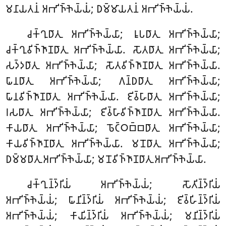
𑀫𑀦𑀸𑀬𑀢𑀦𑀁 𑀅𑀪𑀺𑀜𑁆𑀜𑁂𑀬𑁆𑀬𑀁; 𑀥𑀫𑁆𑀫𑀸𑀬𑀢𑀦𑀁 𑀅𑀪𑀺𑀜𑁆𑀜𑁂𑀬𑁆𑀬𑀁.
𑀘𑀓𑁆𑀔𑀼𑀥𑀸𑀢𑀼 𑀅𑀪𑀺𑀜𑁆𑀜𑁂𑀬𑁆𑀬𑀸; 𑀭𑀽𑀧𑀥𑀸𑀢𑀼 𑀅𑀪𑀺𑀜𑁆𑀜𑁂𑀬𑁆𑀬𑀸;
𑀘𑀓𑁆𑀔𑀼𑀯𑀺𑀜𑁆𑀜𑀸𑀡𑀥𑀸𑀢𑀼 𑀅𑀪𑀺𑀜𑁆𑀜𑁂𑀬𑁆𑀬𑀸. 𑀲𑁄𑀢𑀥𑀸𑀢𑀼 𑀅𑀪𑀺𑀜𑁆𑀜𑁂𑀬𑁆𑀬𑀸;
𑀲𑀤𑁆𑀤𑀥𑀸𑀢𑀼 𑀅𑀪𑀺𑀜𑁆𑀜𑁂𑀬𑁆𑀬𑀸; 𑀲𑁄𑀢𑀯𑀺𑀜𑁆𑀜𑀸𑀡𑀥𑀸𑀢𑀼 𑀅𑀪𑀺𑀜𑁆𑀜𑁂𑀬𑁆𑀬𑀸.
𑀖𑀸𑀦𑀥𑀸𑀢𑀼 𑀅𑀪𑀺𑀜𑁆𑀜𑁂𑀬𑁆𑀬𑀸; 𑀕𑀦𑁆𑀥𑀥𑀸𑀢𑀼 𑀅𑀪𑀺𑀜𑁆𑀜𑁂𑀬𑁆𑀬𑀸;
𑀖𑀸𑀦𑀯𑀺𑀜𑁆𑀜𑀸𑀡𑀥𑀸𑀢𑀼 𑀅𑀪𑀺𑀜𑁆𑀜𑁂𑀬𑁆𑀬𑀸. 𑀚𑀺𑀯𑁆𑀳𑀸𑀥𑀸𑀢𑀼 𑀅𑀪𑀺𑀜𑁆𑀜𑁂𑀬𑁆𑀬𑀸
;
𑀭𑀲𑀥𑀸𑀢𑀼
𑀅𑀪𑀺𑀜𑁆𑀜𑁂𑀬𑁆𑀬𑀸; 𑀚𑀺𑀯𑁆𑀳𑀸𑀯𑀺𑀜𑁆𑀜𑀸𑀡𑀥𑀸𑀢𑀼 𑀅𑀪𑀺𑀜𑁆𑀜𑁂𑀬𑁆𑀬𑀸.
𑀓𑀸𑀬𑀥𑀸𑀢𑀼 𑀅𑀪𑀺𑀜𑁆𑀜𑁂𑀬𑁆𑀬𑀸; 𑀨𑁄𑀝𑁆𑀞𑀩𑁆𑀩𑀥𑀸𑀢𑀼 𑀅𑀪𑀺𑀜𑁆𑀜𑁂𑀬𑁆𑀬𑀸;
𑀓𑀸𑀬𑀯𑀺𑀜𑁆𑀜𑀸𑀡𑀥𑀸𑀢𑀼 𑀅𑀪𑀺𑀜𑁆𑀜𑁂𑀬𑁆𑀬𑀸. 𑀫𑀦𑁄𑀥𑀸𑀢𑀼 𑀅𑀪𑀺𑀜𑁆𑀜𑁂𑀬𑁆𑀬𑀸;
𑀥𑀫𑁆𑀫𑀥𑀸𑀢𑀼 𑀅𑀪𑀺𑀜𑁆𑀜𑁂𑀬𑁆𑀬𑀸; 𑀫𑀦𑁄𑀯𑀺𑀜𑁆𑀜𑀸𑀡𑀥𑀸𑀢𑀼 𑀅𑀪𑀺𑀜𑁆𑀜𑁂𑀬𑁆𑀬𑀸.
𑀘𑀓𑁆𑀔𑀼𑀦𑁆𑀤𑁆𑀭𑀺𑀬𑀁 𑀅𑀪𑀺𑀜𑁆𑀜𑁂𑀬𑁆𑀬𑀁; 𑀲𑁄𑀢𑀺𑀦𑁆𑀤𑁆𑀭𑀺𑀬𑀁
𑀅𑀪𑀺𑀜𑁆𑀜𑁂𑀬𑁆𑀬𑀁; 𑀖𑀸𑀦𑀺𑀦𑁆𑀤𑁆𑀭𑀺𑀬𑀁 𑀅𑀪𑀺𑀜𑁆𑀜𑁂𑀬𑁆𑀬𑀁; 𑀚𑀺𑀯𑁆𑀳𑀺𑀦𑁆𑀤𑁆𑀭𑀺𑀬𑀁
𑀅𑀪𑀺𑀜𑁆𑀜𑁂𑀬𑁆𑀬𑀁; 𑀓𑀸𑀬𑀺𑀦𑁆𑀤𑁆𑀭𑀺𑀬𑀁 𑀅𑀪𑀺𑀜𑁆𑀜𑁂𑀬𑁆𑀬𑀁; 𑀫𑀦𑀺𑀦𑁆𑀤𑁆𑀭𑀺𑀬𑀁