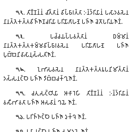
. 𑀢𑀺𑀡𑁆𑀡𑀦𑁆𑀦𑀁
𑀘𑀺𑀢𑁆𑀢𑀸𑀦𑀁 𑀯𑀺𑀧𑁆𑀨𑀸𑀭𑀢𑁆𑀢𑀸 𑀇𑀦𑁆𑀤𑁆𑀭𑀺𑀬𑀸𑀦𑀁 𑀧𑀲𑀸𑀤𑀯𑀲𑁂𑀦
𑁫𑁨
𑀦𑀸𑀦𑀢𑁆𑀢𑁂𑀓𑀢𑁆𑀢𑀯𑀺𑀜𑁆𑀜𑀸𑀡𑀘𑀭𑀺𑀬𑀸 𑀧𑀭𑀺𑀬𑁄𑀕𑀸𑀳𑀡𑁂 𑀧𑀜𑁆𑀜𑀸 𑀘𑁂𑀢𑁄𑀧𑀭𑀺𑀬𑀜𑀸𑀡𑀁.
. 𑀧𑀘𑁆𑀘𑀬𑀧𑁆𑀧𑀯𑀢𑁆𑀢𑀸𑀦𑀁 𑀥𑀫𑁆𑀫𑀸𑀦𑀁
𑁫𑁩
𑀦𑀸𑀦𑀢𑁆𑀢𑁂𑀓𑀢𑁆𑀢𑀓𑀫𑁆𑀫𑀯𑀺𑀧𑁆𑀨𑀸𑀭𑀯𑀲𑁂𑀦 𑀧𑀭𑀺𑀬𑁄𑀕𑀸𑀳𑀡𑁂 𑀧𑀜𑁆𑀜𑀸
𑀧𑀼𑀩𑁆𑀩𑁂𑀦𑀺𑀯𑀸𑀲𑀸𑀦𑀼𑀲𑁆𑀲𑀢𑀺𑀜𑀸𑀡𑀁.
. 𑀑𑀪𑀸𑀲𑀯𑀲𑁂𑀦 𑀦𑀸𑀦𑀢𑁆𑀢𑁂𑀓𑀢𑁆𑀢𑀭𑀽𑀧𑀦𑀺𑀫𑀺𑀢𑁆𑀢𑀸𑀦𑀁
𑁫𑁪
𑀤𑀲𑁆𑀲𑀦𑀝𑁆𑀞𑁂 𑀧𑀜𑁆𑀜𑀸 𑀤𑀺𑀩𑁆𑀩𑀘𑀓𑁆𑀔𑀼𑀜𑀸𑀡𑀁.
. 𑀘𑀢𑀼𑀲𑀝𑁆𑀞𑀺𑀬𑀸 𑀆𑀓𑀸𑀭𑁂𑀳𑀺 𑀢𑀺𑀡𑁆𑀡𑀦𑁆𑀦𑀁 𑀇𑀦𑁆𑀤𑁆𑀭𑀺𑀬𑀸𑀦𑀁
𑁫𑁫
𑀯𑀲𑀻𑀪𑀸𑀯𑀢𑀸
𑀧𑀜𑁆𑀜𑀸 𑀆𑀲𑀯𑀸𑀦𑀁 𑀔𑀬𑁂 𑀜𑀸𑀡𑀁.
. 𑀧𑀭𑀺𑀜𑁆𑀜𑀝𑁆𑀞𑁂 𑀧𑀜𑁆𑀜𑀸 𑀤𑀼𑀓𑁆𑀔𑁂 𑀜𑀸𑀡𑀁.
𑁫𑁬
. 𑀧𑀳𑀸𑀦𑀝𑁆𑀞𑁂 𑀧𑀜𑁆𑀜𑀸 𑀲𑀫𑀼𑀤𑀬𑁂
𑀜𑀸𑀡𑀁.
𑁫𑁭