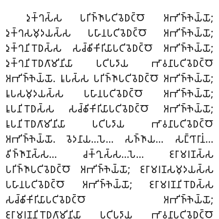
𑀤𑀼𑀓𑁆𑀔𑀲𑁆𑀲 𑀧𑀭𑀺𑀜𑁆𑀜𑀸𑀧𑀝𑀺𑀯𑁂𑀥𑀝𑁆𑀞𑁄 𑀅𑀪𑀺𑀜𑁆𑀜𑁂𑀬𑁆𑀬𑁄;
𑀤𑀼𑀓𑁆𑀔𑀲𑀫𑀼𑀤𑀬𑀲𑁆𑀲 𑀧𑀳𑀸𑀦𑀧𑀝𑀺𑀯𑁂𑀥𑀝𑁆𑀞𑁄 𑀅𑀪𑀺𑀜𑁆𑀜𑁂𑀬𑁆𑀬𑁄;
𑀤𑀼𑀓𑁆𑀔𑀦𑀺𑀭𑁄𑀥𑀲𑁆𑀲 𑀲𑀘𑁆𑀙𑀺𑀓𑀺𑀭𑀺𑀬𑀸𑀧𑀝𑀺𑀯𑁂𑀥𑀝𑁆𑀞𑁄 𑀅𑀪𑀺𑀜𑁆𑀜𑁂𑀬𑁆𑀬𑁄;
𑀤𑀼𑀓𑁆𑀔𑀦𑀺𑀭𑁄𑀥𑀕𑀸𑀫𑀺𑀦𑀺𑀬𑀸 𑀧𑀝𑀺𑀧𑀤𑀸𑀬 𑀪𑀸𑀯𑀦𑀸𑀧𑀝𑀺𑀯𑁂𑀥𑀝𑁆𑀞𑁄
𑀅𑀪𑀺𑀜𑁆𑀜𑁂𑀬𑁆𑀬𑁄. 𑀭𑀽𑀧𑀲𑁆𑀲 𑀧𑀭𑀺𑀜𑁆𑀜𑀸𑀧𑀝𑀺𑀯𑁂𑀥𑀝𑁆𑀞𑁄 𑀅𑀪𑀺𑀜𑁆𑀜𑁂𑀬𑁆𑀬𑁄;
𑀭𑀽𑀧𑀲𑀫𑀼𑀤𑀬𑀲𑁆𑀲 𑀧𑀳𑀸𑀦𑀧𑀝𑀺𑀯𑁂𑀥𑀝𑁆𑀞𑁄 𑀅𑀪𑀺𑀜𑁆𑀜𑁂𑀬𑁆𑀬𑁄;
𑀭𑀽𑀧𑀦𑀺𑀭𑁄𑀥𑀲𑁆𑀲 𑀲𑀘𑁆𑀙𑀺𑀓𑀺𑀭𑀺𑀬𑀸𑀧𑀝𑀺𑀯𑁂𑀥𑀝𑁆𑀞𑁄 𑀅𑀪𑀺𑀜𑁆𑀜𑁂𑀬𑁆𑀬𑁄;
𑀭𑀽𑀧𑀦𑀺𑀭𑁄𑀥𑀕𑀸𑀫𑀺𑀦𑀺𑀬𑀸 𑀧𑀝𑀺𑀧𑀤𑀸𑀬 𑀪𑀸𑀯𑀦𑀸𑀧𑀝𑀺𑀯𑁂𑀥𑀝𑁆𑀞𑁄
𑀅𑀪𑀺𑀜𑁆𑀜𑁂𑀬𑁆𑀬𑁄. 𑀯𑁂𑀤𑀦𑀸𑀬…𑀧𑁂… 𑀲𑀜𑁆𑀜𑀸𑀬… 𑀲𑀗𑁆𑀔𑀸𑀭𑀸𑀦𑀁…
𑀯𑀺𑀜𑁆𑀜𑀸𑀡𑀲𑁆𑀲… 𑀘𑀓𑁆𑀔𑀼𑀲𑁆𑀲…𑀧𑁂… 𑀚𑀭𑀸𑀫𑀭𑀡𑀲𑁆𑀲
𑀧𑀭𑀺𑀜𑁆𑀜𑀸𑀧𑀝𑀺𑀯𑁂𑀥𑀝𑁆𑀞𑁄 𑀅𑀪𑀺𑀜𑁆𑀜𑁂𑀬𑁆𑀬𑁄; 𑀚𑀭𑀸𑀫𑀭𑀡𑀲𑀫𑀼𑀤𑀬𑀲𑁆𑀲
𑀧𑀳𑀸𑀦𑀧𑀝𑀺𑀯𑁂𑀥𑀝𑁆𑀞𑁄 𑀅𑀪𑀺𑀜𑁆𑀜𑁂𑀬𑁆𑀬𑁄; 𑀚𑀭𑀸𑀫𑀭𑀡𑀦𑀺𑀭𑁄𑀥𑀲𑁆𑀲
𑀲𑀘𑁆𑀙𑀺𑀓𑀺𑀭𑀺𑀬𑀸𑀧𑀝𑀺𑀯𑁂𑀥𑀝𑁆𑀞𑁄 𑀅𑀪𑀺𑀜𑁆𑀜𑁂𑀬𑁆𑀬𑁄;
𑀚𑀭𑀸𑀫𑀭𑀡𑀦𑀺𑀭𑁄𑀥𑀕𑀸𑀫𑀺𑀦𑀺𑀬𑀸 𑀧𑀝𑀺𑀧𑀤𑀸𑀬 𑀪𑀸𑀯𑀦𑀸𑀧𑀝𑀺𑀯𑁂𑀥𑀝𑁆𑀞𑁄