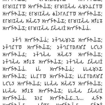
𑀚𑀭𑀸𑀫𑀭𑀡𑀦𑀺𑀭𑁄𑀥𑁄 𑀅𑀪𑀺𑀜𑁆𑀜𑁂𑀬𑁆𑀬𑁄; 𑀚𑀭𑀸𑀫𑀭𑀡𑀲𑁆𑀲 𑀲𑀫𑀼𑀤𑀬𑀦𑀺𑀭𑁄𑀥𑁄
𑀅𑀪𑀺𑀜𑁆𑀜𑁂𑀬𑁆𑀬𑁄; 𑀚𑀭𑀸𑀫𑀭𑀡𑀲𑁆𑀲 𑀙𑀦𑁆𑀤𑀭𑀸𑀕𑀦𑀺𑀭𑁄𑀥𑁄 𑀅𑀪𑀺𑀜𑁆𑀜𑁂𑀬𑁆𑀬𑁄;
𑀚𑀭𑀸𑀫𑀭𑀡𑀲𑁆𑀲 𑀅𑀲𑁆𑀲𑀸𑀤𑁄 𑀅𑀪𑀺𑀜𑁆𑀜𑁂𑀬𑁆𑀬𑁄; 𑀚𑀭𑀸𑀫𑀭𑀡𑀲𑁆𑀲 𑀆𑀤𑀻𑀦𑀯𑁄
𑀅𑀪𑀺𑀜𑁆𑀜𑁂𑀬𑁆𑀬𑁄; 𑀚𑀭𑀸𑀫𑀭𑀡𑀲𑁆𑀲 𑀦𑀺𑀲𑁆𑀲𑀭𑀡𑀁 𑀅𑀪𑀺𑀜𑁆𑀜𑁂𑀬𑁆𑀬𑀁.
𑀤𑀼𑀓𑁆𑀔𑀁 𑀅𑀪𑀺𑀜𑁆𑀜𑁂𑀬𑁆𑀬𑀁; 𑀤𑀼𑀓𑁆𑀔𑀲𑀫𑀼𑀤𑀬𑁄 𑀅𑀪𑀺𑀜𑁆𑀜𑁂𑀬𑁆𑀬𑁄
;
𑀤𑀼𑀓𑁆𑀔𑀦𑀺𑀭𑁄𑀥𑁄 𑀅𑀪𑀺𑀜𑁆𑀜𑁂𑀬𑁆𑀬𑁄; 𑀤𑀼𑀓𑁆𑀔𑀦𑀺𑀭𑁄𑀥𑀕𑀸𑀫𑀺𑀦𑀻 𑀧𑀝𑀺𑀧𑀤𑀸
𑀅𑀪𑀺𑀜𑁆𑀜𑁂𑀬𑁆𑀬𑀸; 𑀤𑀼𑀓𑁆𑀔𑀲𑁆𑀲 𑀅𑀲𑁆𑀲𑀸𑀤𑁄 𑀅𑀪𑀺𑀜𑁆𑀜𑁂𑀬𑁆𑀬𑁄;
𑀤𑀼𑀓𑁆𑀔𑀲𑁆𑀲 𑀆𑀤𑀻𑀦𑀯𑁄 𑀅𑀪𑀺𑀜𑁆𑀜𑁂𑀬𑁆𑀬𑁄; 𑀤𑀼𑀓𑁆𑀔𑀲𑁆𑀲 𑀦𑀺𑀲𑁆𑀲𑀭𑀡𑀁
𑀅𑀪𑀺𑀜𑁆𑀜𑁂𑀬𑁆𑀬𑀁. 𑀭𑀽𑀧𑀁 𑀅𑀪𑀺𑀜𑁆𑀜𑁂𑀬𑁆𑀬𑀁; 𑀭𑀽𑀧𑀲𑀫𑀼𑀤𑀬𑁄
𑀅𑀪𑀺𑀜𑁆𑀜𑁂𑀬𑁆𑀬𑁄; 𑀭𑀽𑀧𑀦𑀺𑀭𑁄𑀥𑁄 𑀅𑀪𑀺𑀜𑁆𑀜𑁂𑀬𑁆𑀬𑁄; 𑀭𑀽𑀧𑀦𑀺𑀭𑁄𑀥𑀕𑀸𑀫𑀺𑀦𑀻
𑀧𑀝𑀺𑀧𑀤𑀸 𑀅𑀪𑀺𑀜𑁆𑀜𑁂𑀬𑁆𑀬𑀸; 𑀭𑀽𑀧𑀲𑁆𑀲
𑀅𑀲𑁆𑀲𑀸𑀤𑁄 𑀅𑀪𑀺𑀜𑁆𑀜𑁂𑀬𑁆𑀬𑁄;
𑀭𑀽𑀧𑀲𑁆𑀲 𑀆𑀤𑀻𑀦𑀯𑁄 𑀅𑀪𑀺𑀜𑁆𑀜𑁂𑀬𑁆𑀬𑁄; 𑀭𑀽𑀧𑀲𑁆𑀲 𑀦𑀺𑀲𑁆𑀲𑀭𑀡𑀁
𑀅𑀪𑀺𑀜𑁆𑀜𑁂𑀬𑁆𑀬𑀁. 𑀯𑁂𑀤𑀦𑀸 𑀅𑀪𑀺𑀜𑁆𑀜𑁂𑀬𑁆𑀬𑀸…𑀧𑁂… 𑀲𑀜𑁆𑀜𑀸