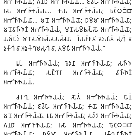
𑀅𑀪𑀺𑀜𑁆𑀜𑁂𑀬𑁆𑀬𑀁; 𑀕𑀦𑁆𑀥𑀸 𑀅𑀪𑀺𑀜𑁆𑀜𑁂𑀬𑁆𑀬𑀸… 𑀚𑀺𑀯𑁆𑀳𑀸 𑀅𑀪𑀺𑀜𑁆𑀜𑁂𑀬𑁆𑀬𑀸;
𑀭𑀲𑀸 𑀅𑀪𑀺𑀜𑁆𑀜𑁂𑀬𑁆𑀬𑀸… 𑀓𑀸𑀬𑁄 𑀅𑀪𑀺𑀜𑁆𑀜𑁂𑀬𑁆𑀬𑁄; 𑀨𑁄𑀝𑁆𑀞𑀩𑁆𑀩𑀸
𑀅𑀪𑀺𑀜𑁆𑀜𑁂𑀬𑁆𑀬𑀸… 𑀫𑀦𑁄
𑀅𑀪𑀺𑀜𑁆𑀜𑁂𑀬𑁆𑀬𑁄; 𑀥𑀫𑁆𑀫𑀸 𑀅𑀪𑀺𑀜𑁆𑀜𑁂𑀬𑁆𑀬𑀸;
𑀫𑀦𑁄𑀯𑀺𑀜𑁆𑀜𑀸𑀡𑀁 𑀅𑀪𑀺𑀜𑁆𑀜𑁂𑀬𑁆𑀬𑀁, 𑀫𑀦𑁄𑀲𑀫𑁆𑀨𑀲𑁆𑀲𑁄 𑀅𑀪𑀺𑀜𑁆𑀜𑁂𑀬𑁆𑀬𑁄;
𑀬𑀫𑁆𑀧𑀺𑀤𑀁 𑀫𑀦𑁄𑀲𑀫𑁆𑀨𑀲𑁆𑀲𑀧𑀘𑁆𑀘𑀬𑀸 𑀉𑀧𑁆𑀧𑀚𑁆𑀚𑀢𑀺 𑀯𑁂𑀤𑀬𑀺𑀢𑀁 𑀲𑀼𑀔𑀁 𑀯𑀸
𑀤𑀼𑀓𑁆𑀔𑀁 𑀯𑀸 𑀅𑀤𑀼𑀓𑁆𑀔𑀫𑀲𑀼𑀔𑀁 𑀯𑀸, 𑀢𑀫𑁆𑀧𑀺 𑀅𑀪𑀺𑀜𑁆𑀜𑁂𑀬𑁆𑀬𑀁.’’
𑀭𑀽𑀧𑀁 𑀅𑀪𑀺𑀜𑁆𑀜𑁂𑀬𑁆𑀬𑀁; 𑀯𑁂𑀤𑀦𑀸 𑀅𑀪𑀺𑀜𑁆𑀜𑁂𑀬𑁆𑀬𑀸; 𑀲𑀜𑁆𑀜𑀸
𑀅𑀪𑀺𑀜𑁆𑀜𑁂𑀬𑁆𑀬𑀸; 𑀲𑀗𑁆𑀔𑀸𑀭𑀸 𑀅𑀪𑀺𑀜𑁆𑀜𑁂𑀬𑁆𑀬𑀸; 𑀯𑀺𑀜𑁆𑀜𑀸𑀡𑀁
𑀅𑀪𑀺𑀜𑁆𑀜𑁂𑀬𑁆𑀬𑀁.
𑀘𑀓𑁆𑀔𑀼 𑀅𑀪𑀺𑀜𑁆𑀜𑁂𑀬𑁆𑀬𑀁; 𑀲𑁄𑀢𑀁 𑀅𑀪𑀺𑀜𑁆𑀜𑁂𑀬𑁆𑀬𑀁; 𑀖𑀸𑀦𑀁
𑀅𑀪𑀺𑀜𑁆𑀜𑁂𑀬𑁆𑀬𑀁; 𑀚𑀺𑀯𑁆𑀳𑀸 𑀅𑀪𑀺𑀜𑁆𑀜𑁂𑀬𑁆𑀬𑀸; 𑀓𑀸𑀬𑁄 𑀅𑀪𑀺𑀜𑁆𑀜𑁂𑀬𑁆𑀬𑁄;
𑀫𑀦𑁄 𑀅𑀪𑀺𑀜𑁆𑀜𑁂𑀬𑁆𑀬𑁄. 𑀭𑀽𑀧𑀸 𑀅𑀪𑀺𑀜𑁆𑀜𑁂𑀬𑁆𑀬𑀸; 𑀲𑀤𑁆𑀤𑀸 𑀅𑀪𑀺𑀜𑁆𑀜𑁂𑀬𑁆𑀬𑀸;
𑀕𑀦𑁆𑀥𑀸 𑀅𑀪𑀺𑀜𑁆𑀜𑁂𑀬𑁆𑀬𑀸; 𑀭𑀲𑀸 𑀅𑀪𑀺𑀜𑁆𑀜𑁂𑀬𑁆𑀬𑀸; 𑀨𑁄𑀝𑁆𑀞𑀩𑁆𑀩𑀸
𑀅𑀪𑀺𑀜𑁆𑀜𑁂𑀬𑁆𑀬𑀸; 𑀥𑀫𑁆𑀫𑀸 𑀅𑀪𑀺𑀜𑁆𑀜𑁂𑀬𑁆𑀬𑀸. 𑀘𑀓𑁆𑀔𑀼𑀯𑀺𑀜𑁆𑀜𑀸𑀡𑀁