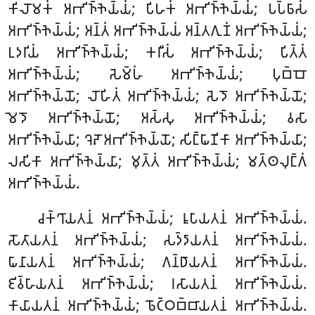
𑀓𑀺𑀮𑁄𑀫𑀓𑀁 𑀅𑀪𑀺𑀜𑁆𑀜𑁂𑀬𑁆𑀬𑀁; 𑀧𑀺𑀳𑀓𑀁 𑀅𑀪𑀺𑀜𑁆𑀜𑁂𑀬𑁆𑀬𑀁; 𑀧𑀧𑁆𑀨𑀸𑀲𑀁
𑀅𑀪𑀺𑀜𑁆𑀜𑁂𑀬𑁆𑀬𑀁; 𑀅𑀦𑁆𑀢𑀁
𑀅𑀪𑀺𑀜𑁆𑀜𑁂𑀬𑁆𑀬𑀁 𑀅𑀦𑁆𑀢𑀕𑀼𑀡𑀁 𑀅𑀪𑀺𑀜𑁆𑀜𑁂𑀬𑁆𑀬𑀁;
𑀉𑀤𑀭𑀺𑀬𑀁 𑀅𑀪𑀺𑀜𑁆𑀜𑁂𑀬𑁆𑀬𑀁; 𑀓𑀭𑀻𑀲𑀁 𑀅𑀪𑀺𑀜𑁆𑀜𑁂𑀬𑁆𑀬𑀁; 𑀧𑀺𑀢𑁆𑀢𑀁
𑀅𑀪𑀺𑀜𑁆𑀜𑁂𑀬𑁆𑀬𑀁; 𑀲𑁂𑀫𑁆𑀳𑀁 𑀅𑀪𑀺𑀜𑁆𑀜𑁂𑀬𑁆𑀬𑀁; 𑀧𑀼𑀩𑁆𑀩𑁄
𑀅𑀪𑀺𑀜𑁆𑀜𑁂𑀬𑁆𑀬𑁄; 𑀮𑁄𑀳𑀺𑀢𑀁 𑀅𑀪𑀺𑀜𑁆𑀜𑁂𑀬𑁆𑀬𑀁; 𑀲𑁂𑀤𑁄 𑀅𑀪𑀺𑀜𑁆𑀜𑁂𑀬𑁆𑀬𑁄;
𑀫𑁂𑀤𑁄 𑀅𑀪𑀺𑀜𑁆𑀜𑁂𑀬𑁆𑀬𑁄; 𑀅𑀲𑁆𑀲𑀼 𑀅𑀪𑀺𑀜𑁆𑀜𑁂𑀬𑁆𑀬𑀁; 𑀯𑀲𑀸
𑀅𑀪𑀺𑀜𑁆𑀜𑁂𑀬𑁆𑀬𑀸; 𑀔𑁂𑀴𑁄 𑀅𑀪𑀺𑀜𑁆𑀜𑁂𑀬𑁆𑀬𑁄; 𑀲𑀺𑀗𑁆𑀖𑀸𑀡𑀺𑀓𑀸 𑀅𑀪𑀺𑀜𑁆𑀜𑁂𑀬𑁆𑀬𑀸;
𑀮𑀲𑀺𑀓𑀸 𑀅𑀪𑀺𑀜𑁆𑀜𑁂𑀬𑁆𑀬𑀸; 𑀫𑀼𑀢𑁆𑀢𑀁 𑀅𑀪𑀺𑀜𑁆𑀜𑁂𑀬𑁆𑀬𑀁; 𑀫𑀢𑁆𑀣𑀮𑀼𑀗𑁆𑀕𑀁
𑀅𑀪𑀺𑀜𑁆𑀜𑁂𑀬𑁆𑀬𑀁.
𑀘𑀓𑁆𑀔𑀸𑀬𑀢𑀦𑀁 𑀅𑀪𑀺𑀜𑁆𑀜𑁂𑀬𑁆𑀬𑀁; 𑀭𑀽𑀧𑀸𑀬𑀢𑀦𑀁 𑀅𑀪𑀺𑀜𑁆𑀜𑁂𑀬𑁆𑀬𑀁.
𑀲𑁄𑀢𑀸𑀬𑀢𑀦𑀁 𑀅𑀪𑀺𑀜𑁆𑀜𑁂𑀬𑁆𑀬𑀁; 𑀲𑀤𑁆𑀤𑀸𑀬𑀢𑀦𑀁 𑀅𑀪𑀺𑀜𑁆𑀜𑁂𑀬𑁆𑀬𑀁
.
𑀖𑀸𑀦𑀸𑀬𑀢𑀦𑀁 𑀅𑀪𑀺𑀜𑁆𑀜𑁂𑀬𑁆𑀬𑀁; 𑀕𑀦𑁆𑀥𑀸𑀬𑀢𑀦𑀁 𑀅𑀪𑀺𑀜𑁆𑀜𑁂𑀬𑁆𑀬𑀁.
𑀚𑀺𑀯𑁆𑀳𑀸𑀬𑀢𑀦𑀁 𑀅𑀪𑀺𑀜𑁆𑀜𑁂𑀬𑁆𑀬𑀁; 𑀭𑀲𑀸𑀬𑀢𑀦𑀁 𑀅𑀪𑀺𑀜𑁆𑀜𑁂𑀬𑁆𑀬𑀁.
𑀓𑀸𑀬𑀸𑀬𑀢𑀦𑀁 𑀅𑀪𑀺𑀜𑁆𑀜𑁂𑀬𑁆𑀬𑀁; 𑀨𑁄𑀝𑁆𑀞𑀩𑁆𑀩𑀸𑀬𑀢𑀦𑀁 𑀅𑀪𑀺𑀜𑁆𑀜𑁂𑀬𑁆𑀬𑀁.