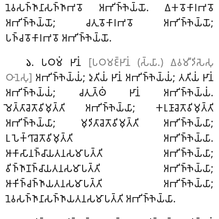
𑀦𑁂𑀯𑀲𑀜𑁆𑀜𑀸𑀦𑀸𑀲𑀜𑁆𑀜𑀸𑀪𑀯𑁄 𑀅𑀪𑀺𑀜𑁆𑀜𑁂𑀬𑁆𑀬𑁄. 𑀏𑀓𑀯𑁄𑀓𑀸𑀭𑀪𑀯𑁄
𑀅𑀪𑀺𑀜𑁆𑀜𑁂𑀬𑁆𑀬𑁄; 𑀘𑀢𑀼𑀯𑁄𑀓𑀸𑀭𑀪𑀯𑁄 𑀅𑀪𑀺𑀜𑁆𑀜𑁂𑀬𑁆𑀬𑁄;
𑀧𑀜𑁆𑀘𑀯𑁄𑀓𑀸𑀭𑀪𑀯𑁄 𑀅𑀪𑀺𑀜𑁆𑀜𑁂𑀬𑁆𑀬𑁄.
. 𑀧𑀞𑀫𑀁 𑀛𑀸𑀦𑀁
[𑀧𑀞𑀫𑀚𑁆𑀛𑀸𑀦𑀁 (𑀲𑁆𑀬𑀸.) 𑀏𑀯𑀫𑀻𑀤𑀺𑀲𑁂𑀲𑀼
𑁬
𑀞𑀸𑀦𑁂𑀲𑀼]
𑀅𑀪𑀺𑀜𑁆𑀜𑁂𑀬𑁆𑀬𑀁; 𑀤𑀼𑀢𑀺𑀬𑀁 𑀛𑀸𑀦𑀁 𑀅𑀪𑀺𑀜𑁆𑀜𑁂𑀬𑁆𑀬𑀁; 𑀢𑀢𑀺𑀬𑀁
𑀛𑀸𑀦𑀁
𑀅𑀪𑀺𑀜𑁆𑀜𑁂𑀬𑁆𑀬𑀁; 𑀘𑀢𑀼𑀢𑁆𑀣𑀁 𑀛𑀸𑀦𑀁 𑀅𑀪𑀺𑀜𑁆𑀜𑁂𑀬𑁆𑀬𑀁.
𑀫𑁂𑀢𑁆𑀢𑀸𑀘𑁂𑀢𑁄𑀯𑀺𑀫𑀼𑀢𑁆𑀢𑀺 𑀅𑀪𑀺𑀜𑁆𑀜𑁂𑀬𑁆𑀬𑀸; 𑀓𑀭𑀼𑀡𑀸𑀘𑁂𑀢𑁄𑀯𑀺𑀫𑀼𑀢𑁆𑀢𑀺
𑀅𑀪𑀺𑀜𑁆𑀜𑁂𑀬𑁆𑀬𑀸; 𑀫𑀼𑀤𑀺𑀢𑀸𑀘𑁂𑀢𑁄𑀯𑀺𑀫𑀼𑀢𑁆𑀢𑀺 𑀅𑀪𑀺𑀜𑁆𑀜𑁂𑀬𑁆𑀬𑀸;
𑀉𑀧𑁂𑀓𑁆𑀔𑀸𑀘𑁂𑀢𑁄𑀯𑀺𑀫𑀼𑀢𑁆𑀢𑀺 𑀅𑀪𑀺𑀜𑁆𑀜𑁂𑀬𑁆𑀬𑀸.
𑀆𑀓𑀸𑀲𑀸𑀦𑀜𑁆𑀘𑀸𑀬𑀢𑀦𑀲𑀫𑀸𑀧𑀢𑁆𑀢𑀺 𑀅𑀪𑀺𑀜𑁆𑀜𑁂𑀬𑁆𑀬𑀸;
𑀯𑀺𑀜𑁆𑀜𑀸𑀡𑀜𑁆𑀘𑀸𑀬𑀢𑀦𑀲𑀫𑀸𑀧𑀢𑁆𑀢𑀺 𑀅𑀪𑀺𑀜𑁆𑀜𑁂𑀬𑁆𑀬𑀸;
𑀆𑀓𑀺𑀜𑁆𑀘𑀜𑁆𑀜𑀸𑀬𑀢𑀦𑀲𑀫𑀸𑀧𑀢𑁆𑀢𑀺 𑀅𑀪𑀺𑀜𑁆𑀜𑁂𑀬𑁆𑀬𑀸;
𑀦𑁂𑀯𑀲𑀜𑁆𑀜𑀸𑀦𑀸𑀲𑀜𑁆𑀜𑀸𑀬𑀢𑀦𑀲𑀫𑀸𑀧𑀢𑁆𑀢𑀺 𑀅𑀪𑀺𑀜𑁆𑀜𑁂𑀬𑁆𑀬𑀸.