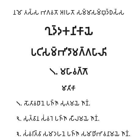
𑀦𑀫𑁄 𑀢𑀲𑁆𑀲 𑀪𑀕𑀯𑀢𑁄 𑀅𑀭𑀳𑀢𑁄 𑀲𑀫𑁆𑀫𑀸𑀲𑀫𑁆𑀩𑀼𑀤𑁆𑀥𑀲𑁆𑀲
𑀔𑀼𑀤𑁆𑀤𑀓𑀦𑀺𑀓𑀸𑀬𑁂
𑀧𑀝𑀺𑀲𑀫𑁆𑀪𑀺𑀤𑀸𑀫𑀕𑁆𑀕𑀧𑀸𑀴𑀺
𑁧. 𑀫𑀳𑀸𑀯𑀕𑁆𑀕𑁄
𑀫𑀸𑀢𑀺𑀓𑀸
. 𑀲𑁄𑀢𑀸𑀯𑀥𑀸𑀦𑁂
𑀧𑀜𑁆𑀜𑀸 𑀲𑀼𑀢𑀫𑀬𑁂 𑀜𑀸𑀡𑀁.
𑁧
. 𑀲𑀼𑀢𑁆𑀯𑀸𑀦 𑀲𑀁𑀯𑀭𑁂 𑀧𑀜𑁆𑀜𑀸 𑀲𑀻𑀮𑀫𑀬𑁂 𑀜𑀸𑀡𑀁.
𑁨
. 𑀲𑀁𑀯𑀭𑀺𑀢𑁆𑀯𑀸 𑀲𑀫𑀸𑀤𑀳𑀦𑁂 𑀧𑀜𑁆𑀜𑀸 𑀲𑀫𑀸𑀥𑀺𑀪𑀸𑀯𑀦𑀸𑀫𑀬𑁂 𑀜𑀸𑀡𑀁.
𑁩