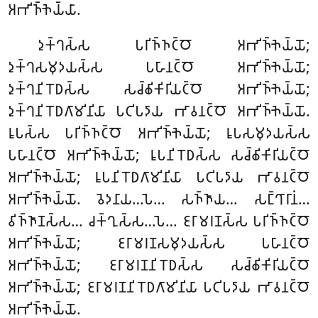
𑀅𑀪𑀺𑀜𑁆𑀜𑁂𑀬𑁆𑀬𑀸.
𑀤𑀼𑀓𑁆𑀔𑀲𑁆𑀲 𑀧𑀭𑀺𑀜𑁆𑀜𑀝𑁆𑀞𑁄 𑀅𑀪𑀺𑀜𑁆𑀜𑁂𑀬𑁆𑀬𑁄;
𑀤𑀼𑀓𑁆𑀔𑀲𑀫𑀼𑀤𑀬𑀲𑁆𑀲 𑀧𑀳𑀸𑀦𑀝𑁆𑀞𑁄
𑀅𑀪𑀺𑀜𑁆𑀜𑁂𑀬𑁆𑀬𑁄;
𑀤𑀼𑀓𑁆𑀔𑀦𑀺𑀭𑁄𑀥𑀲𑁆𑀲 𑀲𑀘𑁆𑀙𑀺𑀓𑀺𑀭𑀺𑀬𑀝𑁆𑀞𑁄 𑀅𑀪𑀺𑀜𑁆𑀜𑁂𑀬𑁆𑀬𑁄;
𑀤𑀼𑀓𑁆𑀔𑀦𑀺𑀭𑁄𑀥𑀕𑀸𑀫𑀺𑀦𑀺𑀬𑀸 𑀧𑀝𑀺𑀧𑀤𑀸𑀬 𑀪𑀸𑀯𑀦𑀝𑁆𑀞𑁄 𑀅𑀪𑀺𑀜𑁆𑀜𑁂𑀬𑁆𑀬𑁄.
𑀭𑀽𑀧𑀲𑁆𑀲 𑀧𑀭𑀺𑀜𑁆𑀜𑀝𑁆𑀞𑁄 𑀅𑀪𑀺𑀜𑁆𑀜𑁂𑀬𑁆𑀬𑁄; 𑀭𑀽𑀧𑀲𑀫𑀼𑀤𑀬𑀲𑁆𑀲
𑀧𑀳𑀸𑀦𑀝𑁆𑀞𑁄 𑀅𑀪𑀺𑀜𑁆𑀜𑁂𑀬𑁆𑀬𑁄; 𑀭𑀽𑀧𑀦𑀺𑀭𑁄𑀥𑀲𑁆𑀲 𑀲𑀘𑁆𑀙𑀺𑀓𑀺𑀭𑀺𑀬𑀝𑁆𑀞𑁄
𑀅𑀪𑀺𑀜𑁆𑀜𑁂𑀬𑁆𑀬𑁄; 𑀭𑀽𑀧𑀦𑀺𑀭𑁄𑀥𑀕𑀸𑀫𑀺𑀦𑀺𑀬𑀸 𑀧𑀝𑀺𑀧𑀤𑀸𑀬 𑀪𑀸𑀯𑀦𑀝𑁆𑀞𑁄
𑀅𑀪𑀺𑀜𑁆𑀜𑁂𑀬𑁆𑀬𑁄. 𑀯𑁂𑀤𑀦𑀸𑀬…𑀧𑁂… 𑀲𑀜𑁆𑀜𑀸𑀬… 𑀲𑀗𑁆𑀔𑀸𑀭𑀸𑀦𑀁…
𑀯𑀺𑀜𑁆𑀜𑀸𑀡𑀲𑁆𑀲… 𑀘𑀓𑁆𑀔𑀼𑀲𑁆𑀲…𑀧𑁂… 𑀚𑀭𑀸𑀫𑀭𑀡𑀲𑁆𑀲
𑀧𑀭𑀺𑀜𑁆𑀜𑀝𑁆𑀞𑁄
𑀅𑀪𑀺𑀜𑁆𑀜𑁂𑀬𑁆𑀬𑁄; 𑀚𑀭𑀸𑀫𑀭𑀡𑀲𑀫𑀼𑀤𑀬𑀲𑁆𑀲 𑀧𑀳𑀸𑀦𑀝𑁆𑀞𑁄
𑀅𑀪𑀺𑀜𑁆𑀜𑁂𑀬𑁆𑀬𑁄; 𑀚𑀭𑀸𑀫𑀭𑀡𑀦𑀺𑀭𑁄𑀥𑀲𑁆𑀲 𑀲𑀘𑁆𑀙𑀺𑀓𑀺𑀭𑀺𑀬𑀝𑁆𑀞𑁄
𑀅𑀪𑀺𑀜𑁆𑀜𑁂𑀬𑁆𑀬𑁄; 𑀚𑀭𑀸𑀫𑀭𑀡𑀦𑀺𑀭𑁄𑀥𑀕𑀸𑀫𑀺𑀦𑀺𑀬𑀸 𑀧𑀝𑀺𑀧𑀤𑀸𑀬 𑀪𑀸𑀯𑀦𑀝𑁆𑀞𑁄
𑀅𑀪𑀺𑀜𑁆𑀜𑁂𑀬𑁆𑀬𑁄.