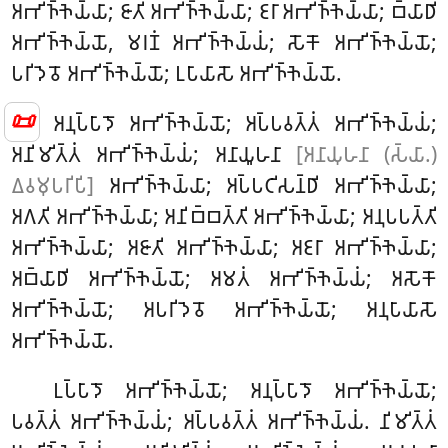
𑀅𑀪𑀺𑀜𑁆𑀜𑁂𑀬𑁆𑀬𑀸; 𑀚𑀸𑀢𑀺 𑀅𑀪𑀺𑀜𑁆𑀜𑁂𑀬𑁆𑀬𑀸; 𑀚𑀭𑀸 𑀅𑀪𑀺𑀜𑁆𑀜𑁂𑀬𑁆𑀬𑀸; 𑀩𑁆𑀬𑀸𑀥𑀺
𑀅𑀪𑀺𑀜𑁆𑀜𑁂𑀬𑁆𑀬𑁄
, 𑀫𑀭𑀡𑀁 𑀅𑀪𑀺𑀜𑁆𑀜𑁂𑀬𑁆𑀬𑀁; 𑀲𑁄𑀓𑁄 𑀅𑀪𑀺𑀜𑁆𑀜𑁂𑀬𑁆𑀬𑁄;
𑀧𑀭𑀺𑀤𑁂𑀯𑁄 𑀅𑀪𑀺𑀜𑁆𑀜𑁂𑀬𑁆𑀬𑁄; 𑀉𑀧𑀸𑀬𑀸𑀲𑁄 𑀅𑀪𑀺𑀜𑁆𑀜𑁂𑀬𑁆𑀬𑁄.
📜
𑀅𑀦𑀼𑀧𑁆𑀧𑀸𑀤𑁄 𑀅𑀪𑀺𑀜𑁆𑀜𑁂𑀬𑁆𑀬𑁄; 𑀅𑀧𑁆𑀧𑀯𑀢𑁆𑀢𑀁 𑀅𑀪𑀺𑀜𑁆𑀜𑁂𑀬𑁆𑀬𑀁;
𑀅𑀦𑀺𑀫𑀺𑀢𑁆𑀢𑀁 𑀅𑀪𑀺𑀜𑁆𑀜𑁂𑀬𑁆𑀬𑀁; 𑀅𑀦𑀸𑀬𑀽𑀳𑀦𑀸
[𑀅𑀦𑀸𑀬𑀼𑀳𑀦𑀸 (𑀲𑁆𑀬𑀸.)
𑀏𑀯𑀫𑀼𑀧𑀭𑀺𑀧𑀺]
𑀅𑀪𑀺𑀜𑁆𑀜𑁂𑀬𑁆𑀬𑀸; 𑀅𑀧𑁆𑀧𑀝𑀺𑀲𑀦𑁆𑀥𑀺 𑀅𑀪𑀺𑀜𑁆𑀜𑁂𑀬𑁆𑀬𑀸;
𑀅𑀕𑀢𑀺 𑀅𑀪𑀺𑀜𑁆𑀜𑁂𑀬𑁆𑀬𑀸; 𑀅𑀦𑀺𑀩𑁆𑀩𑀢𑁆𑀢𑀺 𑀅𑀪𑀺𑀜𑁆𑀜𑁂𑀬𑁆𑀬𑀸; 𑀅𑀦𑀼𑀧𑀧𑀢𑁆𑀢𑀺
𑀅𑀪𑀺𑀜𑁆𑀜𑁂𑀬𑁆𑀬𑀸; 𑀅𑀚𑀸𑀢𑀺 𑀅𑀪𑀺𑀜𑁆𑀜𑁂𑀬𑁆𑀬𑀸; 𑀅𑀚𑀭𑀸 𑀅𑀪𑀺𑀜𑁆𑀜𑁂𑀬𑁆𑀬𑀸;
𑀅𑀩𑁆𑀬𑀸𑀥𑀺 𑀅𑀪𑀺𑀜𑁆𑀜𑁂𑀬𑁆𑀬𑁄; 𑀅𑀫𑀢𑀁 𑀅𑀪𑀺𑀜𑁆𑀜𑁂𑀬𑁆𑀬𑀁; 𑀅𑀲𑁄𑀓𑁄
𑀅𑀪𑀺𑀜𑁆𑀜𑁂𑀬𑁆𑀬𑁄; 𑀅𑀧𑀭𑀺𑀤𑁂𑀯𑁄 𑀅𑀪𑀺𑀜𑁆𑀜𑁂𑀬𑁆𑀬𑁄; 𑀅𑀦𑀼𑀧𑀸𑀬𑀸𑀲𑁄
𑀅𑀪𑀺𑀜𑁆𑀜𑁂𑀬𑁆𑀬𑁄.
𑀉𑀧𑁆𑀧𑀸𑀤𑁄 𑀅𑀪𑀺𑀜𑁆𑀜𑁂𑀬𑁆𑀬𑁄; 𑀅𑀦𑀼𑀧𑁆𑀧𑀸𑀤𑁄 𑀅𑀪𑀺𑀜𑁆𑀜𑁂𑀬𑁆𑀬𑁄;
𑀧𑀯𑀢𑁆𑀢𑀁 𑀅𑀪𑀺𑀜𑁆𑀜𑁂𑀬𑁆𑀬𑀁; 𑀅𑀧𑁆𑀧𑀯𑀢𑁆𑀢𑀁 𑀅𑀪𑀺𑀜𑁆𑀜𑁂𑀬𑁆𑀬𑀁. 𑀦𑀺𑀫𑀺𑀢𑁆𑀢𑀁