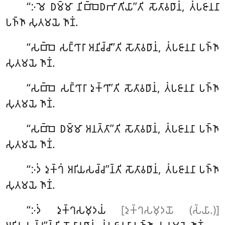
‘‘𑀇𑀫𑁂 𑀥𑀫𑁆𑀫𑀸 𑀦𑀺𑀩𑁆𑀩𑁂𑀥𑀪𑀸𑀕𑀺𑀬𑀸’’𑀢𑀺 𑀲𑁄𑀢𑀸𑀯𑀥𑀸𑀦𑀁, 𑀢𑀁𑀧𑀚𑀸𑀦𑀦𑀸
𑀧𑀜𑁆𑀜𑀸 𑀲𑀼𑀢𑀫𑀬𑁂 𑀜𑀸𑀡𑀁.
‘‘𑀲𑀩𑁆𑀩𑁂
𑀲𑀗𑁆𑀔𑀸𑀭𑀸 𑀅𑀦𑀺𑀘𑁆𑀘𑀸’’𑀢𑀺 𑀲𑁄𑀢𑀸𑀯𑀥𑀸𑀦𑀁, 𑀢𑀁𑀧𑀚𑀸𑀦𑀦𑀸 𑀧𑀜𑁆𑀜𑀸
𑀲𑀼𑀢𑀫𑀬𑁂 𑀜𑀸𑀡𑀁.
‘‘𑀲𑀩𑁆𑀩𑁂 𑀲𑀗𑁆𑀔𑀸𑀭𑀸 𑀤𑀼𑀓𑁆𑀔𑀸’’𑀢𑀺 𑀲𑁄𑀢𑀸𑀯𑀥𑀸𑀦𑀁, 𑀢𑀁𑀧𑀚𑀸𑀦𑀦𑀸 𑀧𑀜𑁆𑀜𑀸
𑀲𑀼𑀢𑀫𑀬𑁂 𑀜𑀸𑀡𑀁.
‘‘𑀲𑀩𑁆𑀩𑁂 𑀥𑀫𑁆𑀫𑀸 𑀅𑀦𑀢𑁆𑀢𑀸’’𑀢𑀺 𑀲𑁄𑀢𑀸𑀯𑀥𑀸𑀦𑀁, 𑀢𑀁𑀧𑀚𑀸𑀦𑀦𑀸 𑀧𑀜𑁆𑀜𑀸
𑀲𑀼𑀢𑀫𑀬𑁂 𑀜𑀸𑀡𑀁.
‘‘𑀇𑀤𑀁 𑀤𑀼𑀓𑁆𑀔𑀁 𑀅𑀭𑀺𑀬𑀲𑀘𑁆𑀘’’𑀦𑁆𑀢𑀺 𑀲𑁄𑀢𑀸𑀯𑀥𑀸𑀦𑀁, 𑀢𑀁𑀧𑀚𑀸𑀦𑀦𑀸 𑀧𑀜𑁆𑀜𑀸
𑀲𑀼𑀢𑀫𑀬𑁂 𑀜𑀸𑀡𑀁.
‘‘𑀇𑀤𑀁 𑀤𑀼𑀓𑁆𑀔𑀲𑀫𑀼𑀤𑀬𑀁
[𑀤𑀼𑀓𑁆𑀔𑀲𑀫𑀼𑀤𑀬𑁄 (𑀲𑁆𑀬𑀸.)]