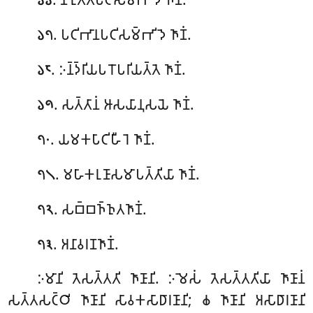
𑁬𑁬
. 𑀧𑀝𑀺𑀪𑀸𑀦𑀧𑀝𑀺𑀲𑀫𑁆𑀪𑀺𑀤𑁂 𑀜𑀸𑀡𑀁.
𑁬𑁭
. 𑀇𑀦𑁆𑀤𑁆𑀭𑀺𑀬𑀧𑀭𑁄𑀧𑀭𑀺𑀬𑀢𑁆𑀢𑁂 𑀜𑀸𑀡𑀁.
𑁬𑁮
. 𑀲𑀢𑁆𑀢𑀸𑀦𑀁 𑀆𑀲𑀬𑀸𑀦𑀼𑀲𑀬𑁂 𑀜𑀸𑀡𑀁.
𑁬𑁯
. 𑀬𑀫𑀓𑀧𑀸𑀝𑀺𑀳𑀻𑀭𑁂 𑀜𑀸𑀡𑀁.
𑁭𑁦
. 𑀫𑀳𑀸𑀓𑀭𑀼𑀡𑀸𑀲𑀫𑀸𑀧𑀢𑁆𑀢𑀺𑀬𑀸 𑀜𑀸𑀡𑀁.
𑁭𑁧
. 𑀲𑀩𑁆𑀩𑀜𑁆𑀜𑀼𑀢𑀜𑀸𑀡𑀁.
𑁭𑁨
. 𑀅𑀦𑀸𑀯𑀭𑀡𑀜𑀸𑀡𑀁
.
𑁭𑁩
𑀇𑀫𑀸𑀦𑀺 𑀢𑁂𑀲𑀢𑁆𑀢𑀢𑀺 𑀜𑀸𑀡𑀸𑀦𑀺. 𑀇𑀫𑁂𑀲𑀁 𑀢𑁂𑀲𑀢𑁆𑀢𑀢𑀺𑀬𑀸 𑀜𑀸𑀡𑀸𑀦𑀁
𑀲𑀢𑁆𑀢𑀲𑀝𑁆𑀞𑀺 𑀜𑀸𑀡𑀸𑀦𑀺 𑀲𑀸𑀯𑀓𑀲𑀸𑀥𑀸𑀭𑀡𑀸𑀦𑀺; 𑀙 𑀜𑀸𑀡𑀸𑀦𑀺 𑀅𑀲𑀸𑀥𑀸𑀭𑀡𑀸𑀦𑀺