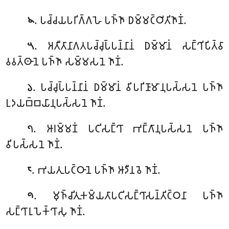
. 𑀧𑀘𑁆𑀘𑀬𑀧𑀭𑀺𑀕𑁆𑀕𑀳𑁂 𑀧𑀜𑁆𑀜𑀸 𑀥𑀫𑁆𑀫𑀝𑁆𑀞𑀺𑀢𑀺𑀜𑀸𑀡𑀁.
𑁪
. 𑀅𑀢𑀻𑀢𑀸𑀦𑀸𑀕𑀢𑀧𑀘𑁆𑀘𑀼𑀧𑁆𑀧𑀦𑁆𑀦𑀸𑀦𑀁 𑀥𑀫𑁆𑀫𑀸𑀦𑀁 𑀲𑀗𑁆𑀔𑀺𑀧𑀺𑀢𑁆𑀯𑀸
𑁫
𑀯𑀯𑀢𑁆𑀣𑀸𑀦𑁂 𑀧𑀜𑁆𑀜𑀸 𑀲𑀫𑁆𑀫𑀲𑀦𑁂 𑀜𑀸𑀡𑀁.
. 𑀧𑀘𑁆𑀘𑀼𑀧𑁆𑀧𑀦𑁆𑀦𑀸𑀦𑀁 𑀥𑀫𑁆𑀫𑀸𑀦𑀁 𑀯𑀺𑀧𑀭𑀺𑀡𑀸𑀫𑀸𑀦𑀼𑀧𑀲𑁆𑀲𑀦𑁂 𑀧𑀜𑁆𑀜𑀸
𑁬
𑀉𑀤𑀬𑀩𑁆𑀩𑀬𑀸𑀦𑀼𑀧𑀲𑁆𑀲𑀦𑁂 𑀜𑀸𑀡𑀁.
. 𑀆𑀭𑀫𑁆𑀫𑀡𑀁 𑀧𑀝𑀺𑀲𑀗𑁆𑀔𑀸 𑀪𑀗𑁆𑀕𑀸𑀦𑀼𑀧𑀲𑁆𑀲𑀦𑁂 𑀧𑀜𑁆𑀜𑀸
𑁭
𑀯𑀺𑀧𑀲𑁆𑀲𑀦𑁂 𑀜𑀸𑀡𑀁.
. 𑀪𑀬𑀢𑀼𑀧𑀝𑁆𑀞𑀸𑀦𑁂 𑀧𑀜𑁆𑀜𑀸 𑀆𑀤𑀻𑀦𑀯𑁂 𑀜𑀸𑀡𑀁.
𑁮
. 𑀫𑀼𑀜𑁆𑀘𑀺𑀢𑀼𑀓𑀫𑁆𑀬𑀢𑀸𑀧𑀝𑀺𑀲𑀗𑁆𑀔𑀸𑀲𑀦𑁆𑀢𑀺𑀝𑁆𑀞𑀦𑀸
𑀧𑀜𑁆𑀜𑀸
𑁯
𑀲𑀗𑁆𑀔𑀸𑀭𑀼𑀧𑁂𑀓𑁆𑀔𑀸𑀲𑀼 𑀜𑀸𑀡𑀁.