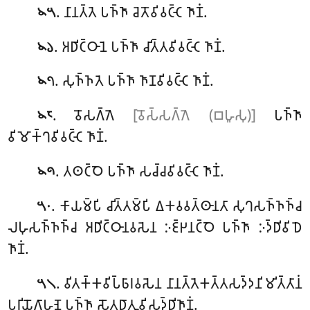
. 𑀦𑀸𑀦𑀢𑁆𑀢𑁂 𑀧𑀜𑁆𑀜𑀸 𑀘𑁂𑀢𑁄𑀯𑀺𑀯𑀝𑁆𑀝𑁂 𑀜𑀸𑀡𑀁.
𑁪𑁫
. 𑀅𑀥𑀺𑀝𑁆𑀞𑀸𑀦𑁂 𑀧𑀜𑁆𑀜𑀸 𑀘𑀺𑀢𑁆𑀢𑀯𑀺𑀯𑀝𑁆𑀝𑁂 𑀜𑀸𑀡𑀁.
𑁪𑁬
. 𑀲𑀼𑀜𑁆𑀜𑀢𑁂 𑀧𑀜𑁆𑀜𑀸 𑀜𑀸𑀡𑀯𑀺𑀯𑀝𑁆𑀝𑁂 𑀜𑀸𑀡𑀁.
𑁪𑁭
. 𑀯𑁄𑀲𑀕𑁆𑀕𑁂
[𑀯𑁄𑀲𑁆𑀲𑀕𑁆𑀕𑁂 (𑀩𑀳𑀽𑀲𑀼)]
𑀧𑀜𑁆𑀜𑀸
𑁪𑁮
𑀯𑀺𑀫𑁄𑀓𑁆𑀔𑀯𑀺𑀯𑀝𑁆𑀝𑁂 𑀜𑀸𑀡𑀁.
. 𑀢𑀣𑀝𑁆𑀞𑁂 𑀧𑀜𑁆𑀜𑀸 𑀲𑀘𑁆𑀘𑀯𑀺𑀯𑀝𑁆𑀝𑁂 𑀜𑀸𑀡𑀁.
𑁪𑁯
. 𑀓𑀸𑀬𑀫𑁆𑀧𑀺 𑀘𑀺𑀢𑁆𑀢𑀫𑁆𑀧𑀺 𑀏𑀓𑀯𑀯𑀢𑁆𑀣𑀸𑀦𑀢𑀸 𑀲𑀼𑀔𑀲𑀜𑁆𑀜𑀜𑁆𑀘
𑁫𑁦
𑀮𑀳𑀼𑀲𑀜𑁆𑀜𑀜𑁆𑀘 𑀅𑀥𑀺𑀝𑁆𑀞𑀸𑀦𑀯𑀲𑁂𑀦 𑀇𑀚𑁆𑀛𑀦𑀝𑁆𑀞𑁂 𑀧𑀜𑁆𑀜𑀸 𑀇𑀤𑁆𑀥𑀺𑀯𑀺𑀥𑁂
𑀜𑀸𑀡𑀁.
. 𑀯𑀺𑀢𑀓𑁆𑀓𑀯𑀺𑀧𑁆𑀨𑀸𑀭𑀯𑀲𑁂𑀦 𑀦𑀸𑀦𑀢𑁆𑀢𑁂𑀓𑀢𑁆𑀢𑀲𑀤𑁆𑀤𑀦𑀺𑀫𑀺𑀢𑁆𑀢𑀸𑀦𑀁
𑁫𑁧
𑀧𑀭𑀺𑀬𑁄𑀕𑀸𑀳𑀡𑁂 𑀧𑀜𑁆𑀜𑀸 𑀲𑁄𑀢𑀥𑀸𑀢𑀼𑀯𑀺𑀲𑀼𑀤𑁆𑀥𑀺𑀜𑀸𑀡𑀁.