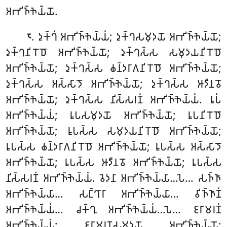
𑀅𑀪𑀺𑀜𑁆𑀜𑁂𑀬𑁆𑀬𑁄.
. 𑀤𑀼𑀓𑁆𑀔𑀁
𑀅𑀪𑀺𑀜𑁆𑀜𑁂𑀬𑁆𑀬𑀁; 𑀤𑀼𑀓𑁆𑀔𑀲𑀫𑀼𑀤𑀬𑁄 𑀅𑀪𑀺𑀜𑁆𑀜𑁂𑀬𑁆𑀬𑁄;
𑁮
𑀤𑀼𑀓𑁆𑀔𑀦𑀺𑀭𑁄𑀥𑁄 𑀅𑀪𑀺𑀜𑁆𑀜𑁂𑀬𑁆𑀬𑁄; 𑀤𑀼𑀓𑁆𑀔𑀲𑁆𑀲 𑀲𑀫𑀼𑀤𑀬𑀦𑀺𑀭𑁄𑀥𑁄
𑀅𑀪𑀺𑀜𑁆𑀜𑁂𑀬𑁆𑀬𑁄; 𑀤𑀼𑀓𑁆𑀔𑀲𑁆𑀲 𑀙𑀦𑁆𑀤𑀭𑀸𑀕𑀦𑀺𑀭𑁄𑀥𑁄 𑀅𑀪𑀺𑀜𑁆𑀜𑁂𑀬𑁆𑀬𑁄;
𑀤𑀼𑀓𑁆𑀔𑀲𑁆𑀲 𑀅𑀲𑁆𑀲𑀸𑀤𑁄 𑀅𑀪𑀺𑀜𑁆𑀜𑁂𑀬𑁆𑀬𑁄; 𑀤𑀼𑀓𑁆𑀔𑀲𑁆𑀲 𑀆𑀤𑀻𑀦𑀯𑁄
𑀅𑀪𑀺𑀜𑁆𑀜𑁂𑀬𑁆𑀬𑁄; 𑀤𑀼𑀓𑁆𑀔𑀲𑁆𑀲 𑀦𑀺𑀲𑁆𑀲𑀭𑀡𑀁 𑀅𑀪𑀺𑀜𑁆𑀜𑁂𑀬𑁆𑀬𑀁. 𑀭𑀽𑀧𑀁
𑀅𑀪𑀺𑀜𑁆𑀜𑁂𑀬𑁆𑀬𑀁; 𑀭𑀽𑀧𑀲𑀫𑀼𑀤𑀬𑁄 𑀅𑀪𑀺𑀜𑁆𑀜𑁂𑀬𑁆𑀬𑁄; 𑀭𑀽𑀧𑀦𑀺𑀭𑁄𑀥𑁄
𑀅𑀪𑀺𑀜𑁆𑀜𑁂𑀬𑁆𑀬𑁄; 𑀭𑀽𑀧𑀲𑁆𑀲 𑀲𑀫𑀼𑀤𑀬𑀦𑀺𑀭𑁄𑀥𑁄 𑀅𑀪𑀺𑀜𑁆𑀜𑁂𑀬𑁆𑀬𑁄;
𑀭𑀽𑀧𑀲𑁆𑀲 𑀙𑀦𑁆𑀤𑀭𑀸𑀕𑀦𑀺𑀭𑁄𑀥𑁄 𑀅𑀪𑀺𑀜𑁆𑀜𑁂𑀬𑁆𑀬𑁄; 𑀭𑀽𑀧𑀲𑁆𑀲 𑀅𑀲𑁆𑀲𑀸𑀤𑁄
𑀅𑀪𑀺𑀜𑁆𑀜𑁂𑀬𑁆𑀬𑁄; 𑀭𑀽𑀧𑀲𑁆𑀲 𑀆𑀤𑀻𑀦𑀯𑁄 𑀅𑀪𑀺𑀜𑁆𑀜𑁂𑀬𑁆𑀬𑁄; 𑀭𑀽𑀧𑀲𑁆𑀲
𑀦𑀺𑀲𑁆𑀲𑀭𑀡𑀁 𑀅𑀪𑀺𑀜𑁆𑀜𑁂𑀬𑁆𑀬𑀁. 𑀯𑁂𑀤𑀦𑀸 𑀅𑀪𑀺𑀜𑁆𑀜𑁂𑀬𑁆𑀬𑀸…𑀧𑁂… 𑀲𑀜𑁆𑀜𑀸
𑀅𑀪𑀺𑀜𑁆𑀜𑁂𑀬𑁆𑀬𑀸… 𑀲𑀗𑁆𑀔𑀸𑀭𑀸 𑀅𑀪𑀺𑀜𑁆𑀜𑁂𑀬𑁆𑀬𑀸… 𑀯𑀺𑀜𑁆𑀜𑀸𑀡𑀁
𑀅𑀪𑀺𑀜𑁆𑀜𑁂𑀬𑁆𑀬𑀁… 𑀘𑀓𑁆𑀔𑀼 𑀅𑀪𑀺𑀜𑁆𑀜𑁂𑀬𑁆𑀬𑀁…𑀧𑁂… 𑀚𑀭𑀸𑀫𑀭𑀡𑀁
𑀅𑀪𑀺𑀜𑁆𑀜𑁂𑀬𑁆𑀬𑀁; 𑀚𑀭𑀸𑀫𑀭𑀡𑀲𑀫𑀼𑀤𑀬𑁄 𑀅𑀪𑀺𑀜𑁆𑀜𑁂𑀬𑁆𑀬𑁄;