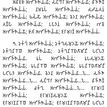
𑀅𑀯𑀺𑀚𑁆𑀚𑀸
𑀅𑀪𑀺𑀜𑁆𑀜𑁂𑀬𑁆𑀬𑀸; 𑀲𑀗𑁆𑀔𑀸𑀭𑀸 𑀅𑀪𑀺𑀜𑁆𑀜𑁂𑀬𑁆𑀬𑀸; 𑀯𑀺𑀜𑁆𑀜𑀸𑀡𑀁
𑀅𑀪𑀺𑀜𑁆𑀜𑁂𑀬𑁆𑀬𑀁; 𑀦𑀸𑀫𑀭𑀽𑀧𑀁 𑀅𑀪𑀺𑀜𑁆𑀜𑁂𑀬𑁆𑀬𑀁; 𑀲𑀴𑀸𑀬𑀢𑀦𑀁
𑀅𑀪𑀺𑀜𑁆𑀜𑁂𑀬𑁆𑀬𑀁; 𑀨𑀲𑁆𑀲𑁄 𑀅𑀪𑀺𑀜𑁆𑀜𑁂𑀬𑁆𑀬𑁄; 𑀯𑁂𑀤𑀦𑀸 𑀅𑀪𑀺𑀜𑁆𑀜𑁂𑀬𑁆𑀬𑀸;
𑀢𑀡𑁆𑀳𑀸 𑀅𑀪𑀺𑀜𑁆𑀜𑁂𑀬𑁆𑀬𑀸; 𑀉𑀧𑀸𑀤𑀸𑀦𑀁 𑀅𑀪𑀺𑀜𑁆𑀜𑁂𑀬𑁆𑀬𑀁; 𑀪𑀯𑁄
𑀅𑀪𑀺𑀜𑁆𑀜𑁂𑀬𑁆𑀬𑁄; 𑀚𑀸𑀢𑀺 𑀅𑀪𑀺𑀜𑁆𑀜𑁂𑀬𑁆𑀬𑀸; 𑀚𑀭𑀸𑀫𑀭𑀡𑀁 𑀅𑀪𑀺𑀜𑁆𑀜𑁂𑀬𑁆𑀬𑀁.
. 𑀤𑀼𑀓𑁆𑀔𑀁
𑀅𑀪𑀺𑀜𑁆𑀜𑁂𑀬𑁆𑀬𑀁; 𑀤𑀼𑀓𑁆𑀔𑀲𑀫𑀼𑀤𑀬𑁄 𑀅𑀪𑀺𑀜𑁆𑀜𑁂𑀬𑁆𑀬𑁄;
𑁭
𑀤𑀼𑀓𑁆𑀔𑀦𑀺𑀭𑁄𑀥𑁄 𑀅𑀪𑀺𑀜𑁆𑀜𑁂𑀬𑁆𑀬𑁄; 𑀤𑀼𑀓𑁆𑀔𑀦𑀺𑀭𑁄𑀥𑀕𑀸𑀫𑀺𑀦𑀻 𑀧𑀝𑀺𑀧𑀤𑀸
𑀅𑀪𑀺𑀜𑁆𑀜𑁂𑀬𑁆𑀬𑀸. 𑀭𑀽𑀧𑀁 𑀅𑀪𑀺𑀜𑁆𑀜𑁂𑀬𑁆𑀬𑀁; 𑀭𑀽𑀧𑀲𑀫𑀼𑀤𑀬𑁄
𑀅𑀪𑀺𑀜𑁆𑀜𑁂𑀬𑁆𑀬𑁄; 𑀭𑀽𑀧𑀦𑀺𑀭𑁄𑀥𑁄 𑀅𑀪𑀺𑀜𑁆𑀜𑁂𑀬𑁆𑀬𑁄; 𑀭𑀽𑀧𑀦𑀺𑀭𑁄𑀥𑀕𑀸𑀫𑀺𑀦𑀻
𑀧𑀝𑀺𑀧𑀤𑀸 𑀅𑀪𑀺𑀜𑁆𑀜𑁂𑀬𑁆𑀬𑀸. 𑀯𑁂𑀤𑀦𑀸 𑀅𑀪𑀺𑀜𑁆𑀜𑁂𑀬𑁆𑀬𑀸…𑀧𑁂… 𑀲𑀜𑁆𑀜𑀸
𑀅𑀪𑀺𑀜𑁆𑀜𑁂𑀬𑁆𑀬𑀸…𑀧𑁂… 𑀲𑀗𑁆𑀔𑀸𑀭𑀸 𑀅𑀪𑀺𑀜𑁆𑀜𑁂𑀬𑁆𑀬𑀸…𑀧𑁂… 𑀯𑀺𑀜𑁆𑀜𑀸𑀡𑀁
𑀅𑀪𑀺𑀜𑁆𑀜𑁂𑀬𑁆𑀬𑀁. 𑀘𑀓𑁆𑀔𑀼 𑀅𑀪𑀺𑀜𑁆𑀜𑁂𑀬𑁆𑀬𑀁…𑀧𑁂… 𑀚𑀭𑀸𑀫𑀭𑀡𑀁
𑀅𑀪𑀺𑀜𑁆𑀜𑁂𑀬𑁆𑀬𑀁; 𑀚𑀭𑀸𑀫𑀭𑀡𑀲𑀫𑀼𑀤𑀬𑁄 𑀅𑀪𑀺𑀜𑁆𑀜𑁂𑀬𑁆𑀬𑁄;
𑀚𑀭𑀸𑀫𑀭𑀡𑀦𑀺𑀭𑁄𑀥𑁄 𑀅𑀪𑀺𑀜𑁆𑀜𑁂𑀬𑁆𑀬𑁄; 𑀚𑀭𑀸𑀫𑀭𑀡𑀦𑀺𑀭𑁄𑀥𑀕𑀸𑀫𑀺𑀦𑀻 𑀧𑀝𑀺𑀧𑀤𑀸