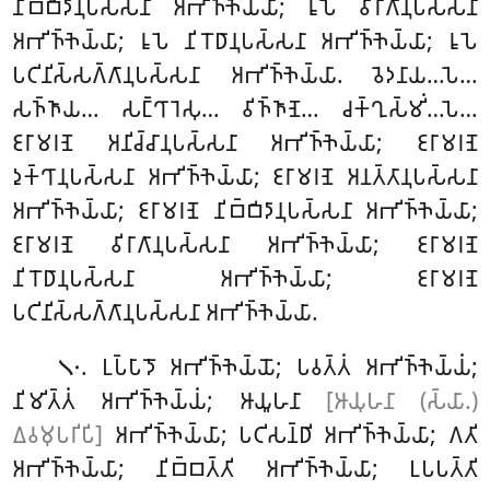
𑀦𑀺𑀩𑁆𑀩𑀺𑀤𑀸𑀦𑀼𑀧𑀲𑁆𑀲𑀦𑀸 𑀅𑀪𑀺𑀜𑁆𑀜𑁂𑀬𑁆𑀬𑀸; 𑀭𑀽𑀧𑁂 𑀯𑀺𑀭𑀸𑀕𑀸𑀦𑀼𑀧𑀲𑁆𑀲𑀦𑀸
𑀅𑀪𑀺𑀜𑁆𑀜𑁂𑀬𑁆𑀬𑀸; 𑀭𑀽𑀧𑁂 𑀦𑀺𑀭𑁄𑀥𑀸𑀦𑀼𑀧𑀲𑁆𑀲𑀦𑀸 𑀅𑀪𑀺𑀜𑁆𑀜𑁂𑀬𑁆𑀬𑀸; 𑀭𑀽𑀧𑁂
𑀧𑀝𑀺𑀦𑀺𑀲𑁆𑀲𑀕𑁆𑀕𑀸𑀦𑀼𑀧𑀲𑁆𑀲𑀦𑀸 𑀅𑀪𑀺𑀜𑁆𑀜𑁂𑀬𑁆𑀬𑀸. 𑀯𑁂𑀤𑀦𑀸𑀬…𑀧𑁂…
𑀲𑀜𑁆𑀜𑀸𑀬… 𑀲𑀗𑁆𑀔𑀸𑀭𑁂𑀲𑀼… 𑀯𑀺𑀜𑁆𑀜𑀸𑀡𑁂… 𑀘𑀓𑁆𑀔𑀼𑀲𑁆𑀫𑀺𑀁…𑀧𑁂…
𑀚𑀭𑀸𑀫𑀭𑀡𑁂 𑀅𑀦𑀺𑀘𑁆𑀘𑀸𑀦𑀼𑀧𑀲𑁆𑀲𑀦𑀸
𑀅𑀪𑀺𑀜𑁆𑀜𑁂𑀬𑁆𑀬𑀸; 𑀚𑀭𑀸𑀫𑀭𑀡𑁂
𑀤𑀼𑀓𑁆𑀔𑀸𑀦𑀼𑀧𑀲𑁆𑀲𑀦𑀸 𑀅𑀪𑀺𑀜𑁆𑀜𑁂𑀬𑁆𑀬𑀸;
𑀚𑀭𑀸𑀫𑀭𑀡𑁂 𑀅𑀦𑀢𑁆𑀢𑀸𑀦𑀼𑀧𑀲𑁆𑀲𑀦𑀸
𑀅𑀪𑀺𑀜𑁆𑀜𑁂𑀬𑁆𑀬𑀸; 𑀚𑀭𑀸𑀫𑀭𑀡𑁂 𑀦𑀺𑀩𑁆𑀩𑀺𑀤𑀸𑀦𑀼𑀧𑀲𑁆𑀲𑀦𑀸 𑀅𑀪𑀺𑀜𑁆𑀜𑁂𑀬𑁆𑀬𑀸;
𑀚𑀭𑀸𑀫𑀭𑀡𑁂 𑀯𑀺𑀭𑀸𑀕𑀸𑀦𑀼𑀧𑀲𑁆𑀲𑀦𑀸 𑀅𑀪𑀺𑀜𑁆𑀜𑁂𑀬𑁆𑀬𑀸
; 𑀚𑀭𑀸𑀫𑀭𑀡𑁂
𑀦𑀺𑀭𑁄𑀥𑀸𑀦𑀼𑀧𑀲𑁆𑀲𑀦𑀸 𑀅𑀪𑀺𑀜𑁆𑀜𑁂𑀬𑁆𑀬𑀸; 𑀚𑀭𑀸𑀫𑀭𑀡𑁂
𑀧𑀝𑀺𑀦𑀺𑀲𑁆𑀲𑀕𑁆𑀕𑀸𑀦𑀼𑀧𑀲𑁆𑀲𑀦𑀸 𑀅𑀪𑀺𑀜𑁆𑀜𑁂𑀬𑁆𑀬𑀸.
. 𑀉𑀧𑁆𑀧𑀸𑀤𑁄 𑀅𑀪𑀺𑀜𑁆𑀜𑁂𑀬𑁆𑀬𑁄; 𑀧𑀯𑀢𑁆𑀢𑀁 𑀅𑀪𑀺𑀜𑁆𑀜𑁂𑀬𑁆𑀬𑀁;
𑁧𑁦
𑀦𑀺𑀫𑀺𑀢𑁆𑀢𑀁 𑀅𑀪𑀺𑀜𑁆𑀜𑁂𑀬𑁆𑀬𑀁; 𑀆𑀬𑀽𑀳𑀦𑀸
[𑀆𑀬𑀼𑀳𑀦𑀸 (𑀲𑁆𑀬𑀸.)
𑀏𑀯𑀫𑀼𑀧𑀭𑀺𑀧𑀺]
𑀅𑀪𑀺𑀜𑁆𑀜𑁂𑀬𑁆𑀬𑀸; 𑀧𑀝𑀺𑀲𑀦𑁆𑀥𑀺 𑀅𑀪𑀺𑀜𑁆𑀜𑁂𑀬𑁆𑀬𑀸; 𑀕𑀢𑀺
𑀅𑀪𑀺𑀜𑁆𑀜𑁂𑀬𑁆𑀬𑀸; 𑀦𑀺𑀩𑁆𑀩𑀢𑁆𑀢𑀺 𑀅𑀪𑀺𑀜𑁆𑀜𑁂𑀬𑁆𑀬𑀸; 𑀉𑀧𑀧𑀢𑁆𑀢𑀺