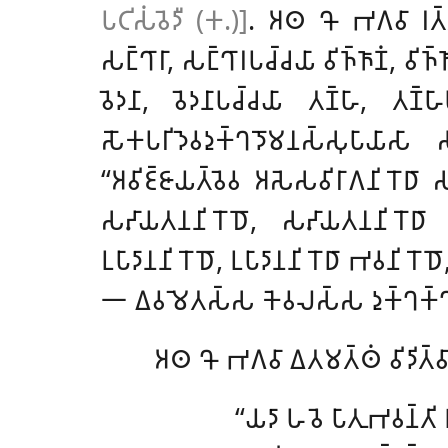
𑀧𑀝𑀺𑀲𑀁𑀯𑁂𑀤𑀻 (𑀓.)]
. 𑀅𑀣 𑀔𑁄 𑀪𑀕𑀯𑀸 𑀭𑀢𑁆𑀢𑀺
𑀲𑀗𑁆𑀔𑀸𑀭𑀸, 𑀲𑀗𑁆𑀔𑀸𑀭𑀧𑀘𑁆𑀘𑀬𑀸 𑀯𑀺𑀜𑁆𑀜𑀸𑀡𑀁, 
𑀯𑁂𑀤𑀦𑀸, 𑀯𑁂𑀤𑀦𑀸𑀧𑀘𑁆𑀘𑀬𑀸 𑀢𑀡𑁆𑀳𑀸, 𑀢𑀡𑁆𑀳
𑀲𑁄𑀓𑀧𑀭𑀺𑀤𑁂𑀯𑀤𑀼𑀓𑁆𑀔𑀤𑁄𑀫𑀦𑀲𑁆𑀲𑀼𑀧𑀸
‘‘𑀅𑀯𑀺𑀚𑁆𑀚𑀸𑀬𑀢𑁆𑀯𑁂𑀯 𑀅𑀲𑁂𑀲𑀯𑀺𑀭𑀸𑀕𑀦𑀺𑀭𑁄𑀥𑀸 𑀲𑀗
𑀲𑀴𑀸𑀬𑀢𑀦𑀦𑀺𑀭𑁄𑀥𑁄, 𑀲𑀴𑀸𑀬𑀢𑀦𑀦𑀺𑀭𑁄𑀥𑀸 𑀨𑀲
𑀉𑀧𑀸𑀤𑀸𑀦𑀦𑀺𑀭𑁄𑀥𑁄
, 𑀉𑀧𑀸𑀤𑀸𑀦𑀦𑀺𑀭𑁄𑀥𑀸 𑀪𑀯𑀦𑀺𑀭𑁄𑀥𑁄,
𑁋 𑀏𑀯𑀫𑁂𑀢𑀲𑁆𑀲 𑀓𑁂𑀯𑀮𑀲𑁆𑀲 𑀤𑀼𑀓𑁆𑀔𑀓𑁆𑀔
𑀅𑀣
𑀔𑁄 𑀪𑀕𑀯𑀸 𑀏𑀢𑀫𑀢𑁆𑀣𑀁 𑀯𑀺𑀤𑀺𑀢𑁆𑀯𑀸 
‘‘𑀬𑀤𑀸 𑀳𑀯𑁂 𑀧𑀸𑀢𑀼𑀪𑀯𑀦𑁆𑀢𑀺 