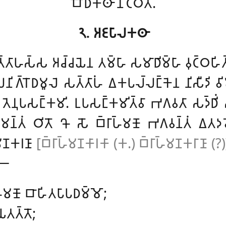
𑀩𑁄𑀥𑀺𑀓𑀣𑀸 𑀦𑀺𑀝𑁆𑀞𑀺𑀢𑀸.
𑁨. 𑀅𑀚𑀧𑀸𑀮𑀓𑀣𑀸
𑀸𑀳𑀲𑁆𑀲 𑀅𑀘𑁆𑀘𑀬𑁂𑀦 𑀢𑀫𑁆𑀳𑀸 𑀲𑀫𑀸𑀥𑀺𑀫𑁆𑀳𑀸 𑀯𑀼𑀝𑁆𑀞𑀳𑀺𑀢𑁆𑀯𑀸
𑀺𑀕𑁆𑀭𑁄𑀥𑀫𑀽𑀮𑁂 𑀲𑀢𑁆𑀢𑀸𑀳𑀁 𑀏𑀓𑀧𑀮𑁆𑀮𑀗𑁆𑀓𑁂𑀦 𑀦𑀺𑀲𑀻𑀤𑀺 𑀯𑀺
𑀯𑀸 𑀢𑁂𑀦𑀼𑀧𑀲𑀗𑁆𑀓𑀫𑀺. 𑀉𑀧𑀲𑀗𑁆𑀓𑀫𑀺𑀢𑁆𑀯𑀸 𑀪𑀕𑀯𑀢𑀸 𑀲𑀤𑁆𑀥
𑀓𑀫𑀦𑁆𑀢𑀁 𑀞𑀺𑀢𑁄 𑀔𑁄 𑀲𑁄 𑀩𑁆𑀭𑀸𑀳𑁆𑀫𑀡𑁄 𑀪𑀕𑀯𑀦𑁆𑀢𑀁
𑀏𑀢𑀤𑀯
𑀫𑀡𑀓𑀭𑀡𑀸
[𑀩𑁆𑀭𑀸𑀳𑁆𑀫𑀡𑀓𑀸𑀭𑀓𑀸 (𑀓.) 𑀩𑁆𑀭𑀸𑀳𑁆𑀫𑀡𑀓𑀭𑀸𑀡𑀸 (?
 𑁋
𑁆𑀫𑀡𑁄 𑀩𑀸𑀳𑀺𑀢𑀧𑀸𑀧𑀥𑀫𑁆𑀫𑁄;
 𑀬𑀢𑀢𑁆𑀢𑁄;