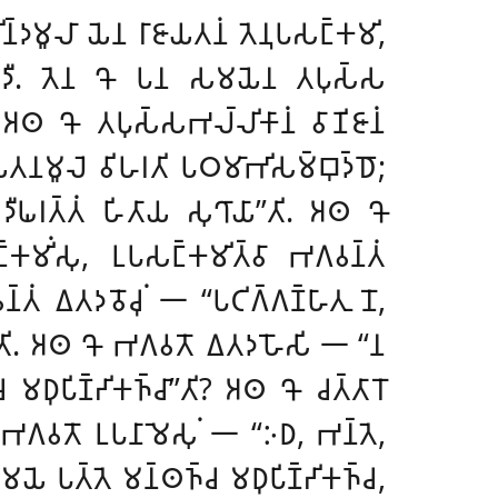
𑀤𑀫𑀽𑀮𑀸 𑀬𑁂𑀦 𑀭𑀸𑀚𑀸𑀬𑀢𑀦𑀁 𑀢𑁂𑀦𑀼𑀧𑀲𑀗𑁆𑀓𑀫𑀺,
𑀁𑀯𑁂𑀤𑀻. 𑀢𑁂𑀦 𑀔𑁄 𑀧𑀦
𑀲𑀫𑀬𑁂𑀦 𑀢𑀧𑀼𑀲𑁆𑀲
. 𑀅𑀣 𑀔𑁄 𑀢𑀧𑀼𑀲𑁆𑀲𑀪𑀮𑁆𑀮𑀺𑀓𑀸𑀦𑀁 𑀯𑀸𑀡𑀺𑀚𑀸𑀦𑀁
𑀬𑀢𑀦𑀫𑀽𑀮𑁂 𑀯𑀺𑀳𑀭𑀢𑀺 𑀧𑀞𑀫𑀸𑀪𑀺𑀲𑀫𑁆𑀩𑀼𑀤𑁆𑀥𑁄;
𑀖𑀭𑀢𑁆𑀢𑀁 𑀳𑀺𑀢𑀸𑀬 𑀲𑀼𑀔𑀸𑀬𑀸’’𑀢𑀺. 𑀅𑀣 𑀔𑁄
𑀓𑀫𑀺𑀁𑀲𑀼, 𑀉𑀧𑀲𑀗𑁆𑀓𑀫𑀺𑀢𑁆𑀯𑀸 𑀪𑀕𑀯𑀦𑁆𑀢𑀁
𑀢𑀁 𑀏𑀢𑀤𑀯𑁄𑀘𑀼𑀁 𑁋 ‘‘𑀧𑀝𑀺𑀕𑁆𑀕𑀡𑁆𑀳𑀸𑀢𑀼 𑀦𑁄,
’’𑀢𑀺. 𑀅𑀣 𑀔𑁄 𑀪𑀕𑀯𑀢𑁄 𑀏𑀢𑀤𑀳𑁄𑀲𑀺 𑁋 ‘‘𑀦
𑀘 𑀫𑀥𑀼𑀧𑀺𑀡𑁆𑀟𑀺𑀓𑀜𑁆𑀘𑀸’’𑀢𑀺? 𑀅𑀣
𑀔𑁄 𑀘𑀢𑁆𑀢𑀸𑀭𑁄
𑀢𑁂 𑀪𑀕𑀯𑀢𑁄 𑀉𑀧𑀦𑀸𑀫𑁂𑀲𑀼𑀁 𑁋 ‘‘𑀇𑀥, 𑀪𑀦𑁆𑀢𑁂,
𑀫𑀬𑁂 𑀧𑀢𑁆𑀢𑁂 𑀫𑀦𑁆𑀣𑀜𑁆𑀘 𑀫𑀥𑀼𑀧𑀺𑀡𑁆𑀟𑀺𑀓𑀜𑁆𑀘,