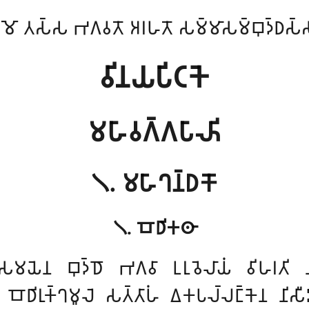
𑀫𑁄 𑀢𑀲𑁆𑀲 𑀪𑀕𑀯𑀢𑁄 𑀅𑀭𑀳𑀢𑁄 𑀲𑀫𑁆𑀫𑀸𑀲𑀫𑁆𑀩𑀼𑀤𑁆𑀥𑀲𑁆
𑀯𑀺𑀦𑀬𑀧𑀺𑀝𑀓𑁂
𑀫𑀳𑀸𑀯𑀕𑁆𑀕𑀧𑀸𑀴𑀺
𑁧. 𑀫𑀳𑀸𑀔𑀦𑁆𑀥𑀓𑁄
𑁧. 𑀩𑁄𑀥𑀺𑀓𑀣𑀸
𑀲𑀫𑀬𑁂𑀦 𑀩𑀼𑀤𑁆𑀥𑁄 𑀪𑀕𑀯𑀸 𑀉𑀭𑀼𑀯𑁂𑀮𑀸𑀬𑀁 𑀯𑀺𑀳𑀭𑀢𑀺 𑀦𑀚𑁆𑀚
𑀺𑀭𑀼𑀓𑁆𑀔𑀫𑀽𑀮𑁂 𑀲𑀢𑁆𑀢𑀸𑀳𑀁 𑀏𑀓𑀧𑀮𑁆𑀮𑀗𑁆𑀓𑁂𑀦 𑀦𑀺𑀲𑀻𑀤𑀺 𑀯