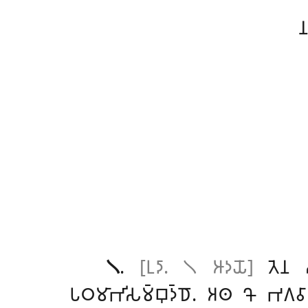

𑁧
.
[𑀉𑀤𑀸. 𑁧 𑀆𑀤𑀬𑁄]
𑀢𑁂𑀦
𑀧𑀞𑀫𑀸𑀪𑀺𑀲𑀫𑁆𑀩𑀼𑀤𑁆𑀥𑁄. 𑀅𑀣 𑀔𑁄 𑀪𑀕𑀯𑀸 𑀩𑁄𑀥