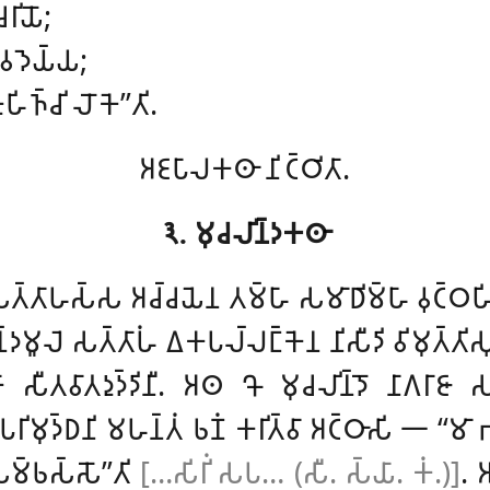
𑀭𑀺𑀬𑁄;
 𑀯𑀤𑁂𑀬𑁆𑀬;
𑀺𑀜𑁆𑀘𑀺 𑀮𑁄𑀓𑁂’’𑀢𑀺.
𑀅𑀚𑀧𑀸𑀮𑀓𑀣𑀸 𑀦𑀺𑀝𑁆𑀞𑀺𑀢𑀸.
𑁩. 𑀫𑀼𑀘𑀮𑀺𑀦𑁆𑀤𑀓𑀣𑀸
𑀸𑀳𑀲𑁆𑀲 𑀅𑀘𑁆𑀘𑀬𑁂𑀦 𑀢𑀫𑁆𑀳𑀸 𑀲𑀫𑀸𑀥𑀺𑀫𑁆𑀳𑀸 𑀯𑀼𑀝𑁆𑀞𑀳𑀺𑀢𑁆
𑁆𑀤𑀫𑀽𑀮𑁂 𑀲𑀢𑁆𑀢𑀸𑀳𑀁 𑀏𑀓𑀧𑀮𑁆𑀮𑀗𑁆𑀓𑁂𑀦 𑀦𑀺𑀲𑀻𑀤𑀺 𑀯𑀺𑀫𑀼𑀢𑁆𑀢
𑀸 𑀲𑀻𑀢𑀯𑀸𑀢𑀤𑀼𑀤𑁆𑀤𑀺𑀦𑀻. 𑀅𑀣 𑀔𑁄 𑀫𑀼𑀘𑀮𑀺𑀦𑁆𑀤𑁄 𑀦𑀸𑀕𑀭𑀸𑀚
𑀭𑀺𑀫𑀼𑀤𑁆𑀥𑀦𑀺
𑀫𑀳𑀦𑁆𑀢𑀁 𑀨𑀡𑀁 𑀓𑀭𑀺𑀢𑁆𑀯𑀸 𑀅𑀝𑁆𑀞𑀸𑀲𑀺 𑁋 ‘‘𑀫𑀸 
𑀫𑁆𑀨𑀲𑁆𑀲𑁄’’𑀢𑀺
[…𑀲𑀺𑀭𑀺𑀁 𑀲𑀧… (𑀲𑀻. 𑀲𑁆𑀬𑀸. 𑀓𑀁.)]
. 