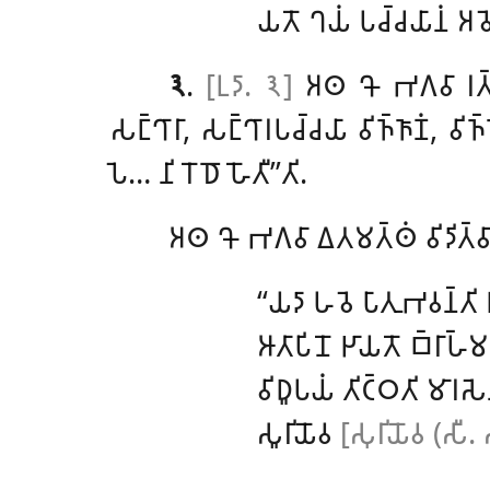
𑀬𑀢𑁄 𑀔𑀬𑀁 𑀧𑀘𑁆𑀘𑀬𑀸𑀦𑀁 𑀅𑀯𑁂
𑁩
.
[𑀉𑀤𑀸. 𑁩]
𑀅𑀣 𑀔𑁄 𑀪𑀕𑀯𑀸 𑀭𑀢𑁆𑀢𑀺
𑀲𑀗𑁆𑀔𑀸𑀭𑀸, 𑀲𑀗𑁆𑀔𑀸𑀭𑀧𑀘𑁆𑀘𑀬𑀸 𑀯𑀺𑀜𑁆𑀜𑀸𑀡𑀁, 𑀯𑀺
𑀧𑁂… 𑀦𑀺𑀭𑁄𑀥𑁄 𑀳𑁄𑀢𑀻’’𑀢𑀺.
𑀅𑀣
𑀔𑁄 𑀪𑀕𑀯𑀸 𑀏𑀢𑀫𑀢𑁆𑀣𑀁 𑀯𑀺𑀤𑀺𑀢𑁆𑀯𑀸 
‘‘𑀬𑀤𑀸 𑀳𑀯𑁂 𑀧𑀸𑀢𑀼𑀪𑀯𑀦𑁆𑀢𑀺 
𑀆𑀢𑀸𑀧𑀺𑀦𑁄 𑀛𑀸𑀬𑀢𑁄 𑀩𑁆𑀭𑀸𑀳
𑀯𑀺𑀥𑀽𑀧𑀬𑀁 𑀢𑀺𑀝𑁆𑀞𑀢𑀺 𑀫𑀸𑀭𑀲𑁂
𑀲𑀽𑀭𑀺𑀬𑁄𑀯
[𑀲𑀼𑀭𑀺𑀬𑁄𑀯 (𑀲𑀻. 