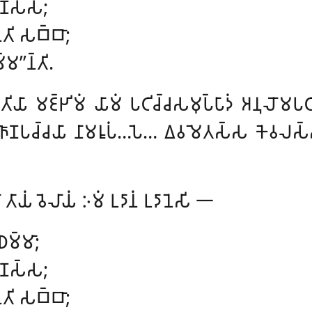
𑀫𑀡𑀲𑁆𑀲;
𑀢𑀺 𑀲𑀩𑁆𑀩𑀸;
𑀫’’𑀦𑁆𑀢𑀺.
𑀸 𑀫𑀚𑁆𑀛𑀺𑀫𑀁 𑀬𑀸𑀫𑀁 𑀧𑀝𑀺𑀘𑁆𑀘𑀲𑀫𑀼𑀧𑁆𑀧𑀸𑀤𑀁 𑀅𑀦𑀼𑀮𑁄𑀫𑀧𑀝
𑀜𑁆𑀜𑀸𑀡𑀧𑀘𑁆𑀘𑀬𑀸 𑀦𑀸𑀫𑀭𑀽𑀧𑀁…𑀧𑁂…
𑀏𑀯𑀫𑁂𑀢𑀲𑁆𑀲 𑀓𑁂𑀯𑀮𑀲𑁆𑀲
𑀸𑀬𑀁 𑀯𑁂𑀮𑀸𑀬𑀁 𑀇𑀫𑀁 𑀉𑀤𑀸𑀦𑀁 𑀉𑀤𑀸𑀦𑁂𑀲𑀺 𑁋
𑀥𑀫𑁆𑀫𑀸;
𑀫𑀡𑀲𑁆𑀲;
𑀢𑀺 𑀲𑀩𑁆𑀩𑀸;