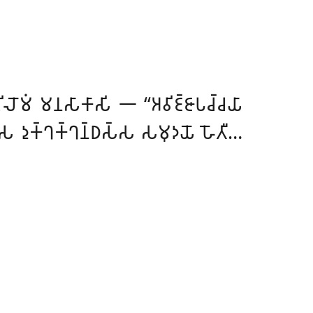
𑀺𑀮𑁄𑀫𑀁 𑀫𑀦𑀲𑀸𑀓𑀸𑀲𑀺 𑁋 ‘‘𑀅𑀯𑀺𑀚𑁆𑀚𑀸𑀧𑀘𑁆𑀘𑀬𑀸
 𑀤𑀼𑀓𑁆𑀔𑀓𑁆𑀔𑀦𑁆𑀥𑀲𑁆𑀲 𑀲𑀫𑀼𑀤𑀬𑁄 𑀳𑁄𑀢𑀻…