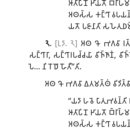
𑀆𑀢𑀸𑀧𑀺𑀦𑁄 𑀛𑀸𑀬𑀢𑁄 𑀩𑁆𑀭𑀸𑀳
𑀅𑀣𑀲𑁆𑀲 𑀓𑀗𑁆𑀔𑀸 𑀯𑀧𑀬𑀦𑁆
𑀬𑀢𑁄 𑀧𑀚𑀸𑀦𑀸𑀢𑀺 𑀲𑀳𑁂𑀢𑀼𑀥𑀫
𑁨
.
[𑀉𑀤𑀸. 𑁨]
𑀅𑀣 𑀔𑁄 𑀪𑀕𑀯𑀸 𑀭𑀢𑁆𑀢𑀺
𑀲𑀗𑁆𑀔𑀸𑀭𑀸, 𑀲𑀗𑁆𑀔𑀸𑀭𑀧𑀘𑁆𑀘𑀬𑀸 𑀯𑀺𑀜𑁆𑀜𑀸𑀡𑀁, 𑀯𑀺
𑀧𑁂… 𑀦𑀺𑀭𑁄𑀥𑁄 𑀳𑁄𑀢𑀻’’𑀢𑀺.
𑀅𑀣 𑀔𑁄 𑀪𑀕𑀯𑀸 𑀏𑀢𑀫𑀢𑁆𑀣𑀁 𑀯𑀺𑀤𑀺𑀢𑁆𑀯𑀸 
‘‘𑀬𑀤𑀸 𑀳𑀯𑁂 𑀧𑀸𑀢𑀼𑀪𑀯𑀦𑁆𑀢𑀺 
𑀆𑀢𑀸𑀧𑀺𑀦𑁄 𑀛𑀸𑀬𑀢𑁄 𑀩𑁆𑀭𑀸𑀳
𑀅𑀣𑀲𑁆𑀲 𑀓𑀗𑁆𑀔𑀸 𑀯𑀧𑀬𑀦𑁆