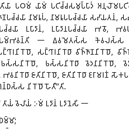
𑀸 𑀧𑀞𑀫𑀁 𑀬𑀸𑀫𑀁 𑀧𑀝𑀺𑀘𑁆𑀘𑀲𑀫𑀼𑀧𑁆𑀧𑀸𑀤𑀁 𑀅𑀦𑀼𑀮𑁄𑀫𑀧𑀝𑀺
𑀺𑀜𑁆𑀜𑀸𑀡𑀧𑀘𑁆𑀘𑀬𑀸 𑀦𑀸𑀫𑀭𑀽𑀧𑀁, 𑀦𑀸𑀫𑀭𑀽𑀧𑀧𑀘𑁆𑀘𑀬𑀸 𑀲𑀴𑀸𑀬𑀢𑀦
𑀸𑀧𑀘𑁆𑀘𑀬𑀸 𑀉𑀧𑀸𑀤𑀸𑀦𑀁, 𑀉𑀧𑀸𑀤𑀸𑀦𑀧𑀘𑁆𑀘𑀬𑀸 𑀪𑀯𑁄, 𑀪𑀯𑀧
𑀬𑀸𑀲𑀸 𑀲𑀫𑁆𑀪𑀯𑀦𑁆𑀢𑀺 𑁋 𑀏𑀯𑀫𑁂𑀢𑀲𑁆𑀲
𑀓𑁂𑀯𑀮𑀲𑁆𑀲 
𑀔𑀸𑀭𑀦𑀺𑀭𑁄𑀥𑁄, 𑀲𑀗𑁆𑀔𑀸𑀭𑀦𑀺𑀭𑁄𑀥𑀸 𑀯𑀺𑀜𑁆𑀜𑀸𑀡𑀦𑀺𑀭𑁄𑀥𑁄, 𑀯𑀺𑀜𑁆𑀜
𑀲𑀦𑀺𑀭𑁄𑀥𑁄, 𑀨𑀲𑁆𑀲𑀦𑀺𑀭𑁄𑀥𑀸 𑀯𑁂𑀤𑀦𑀸𑀦𑀺𑀭𑁄𑀥𑁄, 𑀯𑁂𑀤𑀦𑀸𑀦
 𑀪𑀯𑀦𑀺𑀭𑁄𑀥𑀸 𑀚𑀸𑀢𑀺𑀦𑀺𑀭𑁄𑀥𑁄, 𑀚𑀸𑀢𑀺𑀦𑀺𑀭𑁄𑀥𑀸 𑀚𑀭𑀸𑀫𑀭𑀡𑀁 𑀲𑁄𑀓𑀧𑀭
𑁆𑀥𑀲𑁆𑀲 𑀦𑀺𑀭𑁄𑀥𑁄
𑀳𑁄𑀢𑀻’’𑀢𑀺.
𑀢𑀸𑀬𑀁 𑀯𑁂𑀮𑀸𑀬𑀁 𑀇𑀫𑀁 𑀉𑀤𑀸𑀦𑀁 𑀉𑀤𑀸𑀦𑁂𑀲𑀺 𑁋
𑀥𑀫𑁆𑀫𑀸;