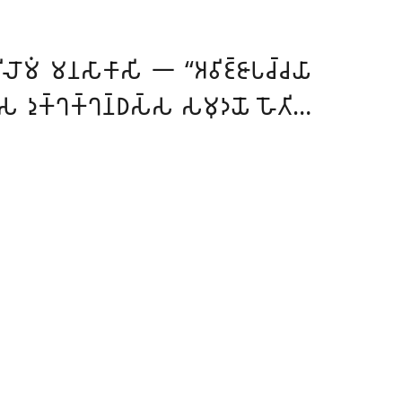
𑀺𑀮𑁄𑀫𑀁 𑀫𑀦𑀲𑀸𑀓𑀸𑀲𑀺 𑁋 ‘‘𑀅𑀯𑀺𑀚𑁆𑀚𑀸𑀧𑀘𑁆𑀘𑀬𑀸
 𑀤𑀼𑀓𑁆𑀔𑀓𑁆𑀔𑀦𑁆𑀥𑀲𑁆𑀲 𑀲𑀫𑀼𑀤𑀬𑁄 𑀳𑁄𑀢𑀺…