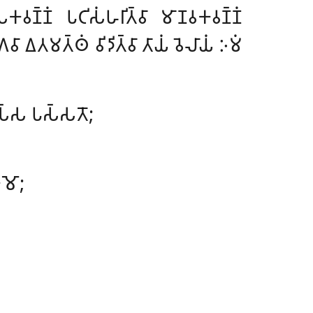
𑀓𑀯𑀡𑁆𑀡𑀁 𑀧𑀝𑀺𑀲𑀁𑀳𑀭𑀺𑀢𑁆𑀯𑀸 𑀫𑀸𑀡𑀯𑀓𑀯𑀡𑁆𑀡𑀁
 𑀏𑀢𑀫𑀢𑁆𑀣𑀁 𑀯𑀺𑀤𑀺𑀢𑁆𑀯𑀸 𑀢𑀸𑀬𑀁 𑀯𑁂𑀮𑀸𑀬𑀁 𑀇𑀫𑀁
𑀫𑀲𑁆𑀲 𑀧𑀲𑁆𑀲𑀢𑁄;
𑀓𑀫𑁄;