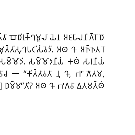
 𑀩𑁄𑀥𑀺𑀭𑀼𑀓𑁆𑀔𑀫𑀽𑀮𑀸 𑀬𑁂𑀦 𑀅𑀚𑀧𑀸𑀮𑀦𑀺𑀕𑁆𑀭𑁄𑀥𑁄
𑀼𑀢𑁆𑀢𑀺𑀲𑀼𑀔𑀧𑀝𑀺𑀲𑀁𑀯𑁂𑀤𑀻. 𑀅𑀣 𑀔𑁄 𑀅𑀜𑁆𑀜𑀢𑀭𑁄
𑀁 𑀲𑀫𑁆𑀫𑁄𑀤𑀺. 𑀲𑀫𑁆𑀫𑁄𑀤𑀦𑀻𑀬𑀁 𑀓𑀣𑀁
𑀲𑀸𑀭𑀡𑀻𑀬𑀁
𑁄𑀘 𑁋 ‘‘𑀓𑀺𑀢𑁆𑀢𑀸𑀯𑀢𑀸 𑀦𑀼 𑀔𑁄, 𑀪𑁄 𑀕𑁄𑀢𑀫,
)]
𑀥𑀫𑁆𑀫𑀸’’𑀢𑀺? 𑀅𑀣 𑀔𑁄 𑀪𑀕𑀯𑀸 𑀏𑀢𑀫𑀢𑁆𑀣𑀁