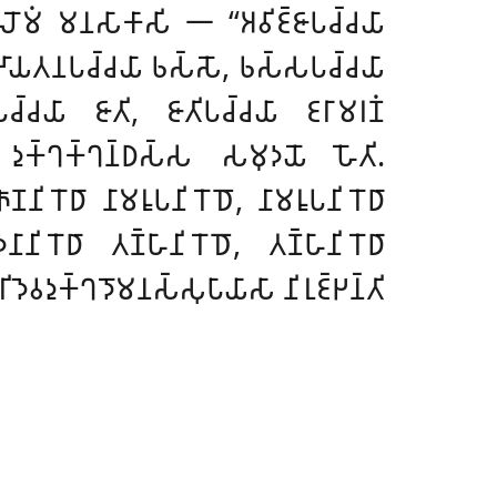
𑁄𑀫𑀁 𑀫𑀦𑀲𑀸𑀓𑀸𑀲𑀺 𑁋 ‘‘𑀅𑀯𑀺𑀚𑁆𑀚𑀸𑀧𑀘𑁆𑀘𑀬𑀸
𑀁, 𑀲𑀴𑀸𑀬𑀢𑀦𑀧𑀘𑁆𑀘𑀬𑀸 𑀨𑀲𑁆𑀲𑁄, 𑀨𑀲𑁆𑀲𑀧𑀘𑁆𑀘𑀬𑀸
𑀘𑁆𑀘𑀬𑀸 𑀚𑀸𑀢𑀺, 𑀚𑀸𑀢𑀺𑀧𑀘𑁆𑀘𑀬𑀸 𑀚𑀭𑀸𑀫𑀭𑀡𑀁
𑀼𑀓𑁆𑀔𑀓𑁆𑀔𑀦𑁆𑀥𑀲𑁆𑀲 𑀲𑀫𑀼𑀤𑀬𑁄 𑀳𑁄𑀢𑀺.
𑀡𑀦𑀺𑀭𑁄𑀥𑀸 𑀦𑀸𑀫𑀭𑀽𑀧𑀦𑀺𑀭𑁄𑀥𑁄, 𑀦𑀸𑀫𑀭𑀽𑀧𑀦𑀺𑀭𑁄𑀥𑀸
𑀺𑀭𑁄𑀥𑀸 𑀢𑀡𑁆𑀳𑀸𑀦𑀺𑀭𑁄𑀥𑁄, 𑀢𑀡𑁆𑀳𑀸𑀦𑀺𑀭𑁄𑀥𑀸
𑀤𑁂𑀯𑀤𑀼𑀓𑁆𑀔𑀤𑁄𑀫𑀦𑀲𑁆𑀲𑀼𑀧𑀸𑀬𑀸𑀲𑀸 𑀦𑀺𑀭𑀼𑀚𑁆𑀛𑀦𑁆𑀢𑀺