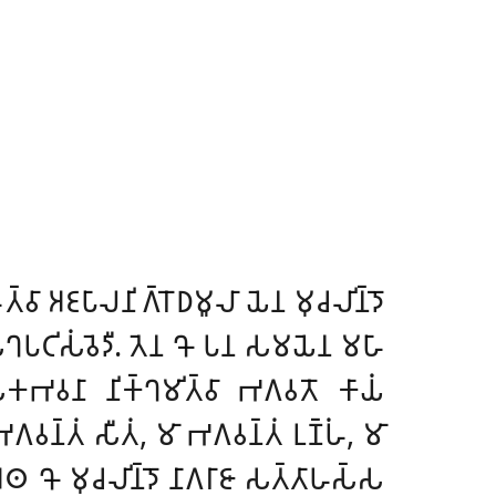
𑀯𑀸 𑀅𑀚𑀧𑀸𑀮𑀦𑀺𑀕𑁆𑀭𑁄𑀥𑀫𑀽𑀮𑀸
𑀬𑁂𑀦 𑀫𑀼𑀘𑀮𑀺𑀦𑁆𑀤𑁄
𑀺𑀲𑀼𑀔𑀧𑀝𑀺𑀲𑀁𑀯𑁂𑀤𑀻. 𑀢𑁂𑀦 𑀔𑁄 𑀧𑀦 𑀲𑀫𑀬𑁂𑀦 𑀫𑀳𑀸
𑀸 𑀲𑀓𑀪𑀯𑀦𑀸 𑀦𑀺𑀓𑁆𑀔𑀫𑀺𑀢𑁆𑀯𑀸 𑀪𑀕𑀯𑀢𑁄 𑀓𑀸𑀬𑀁
𑀪𑀕𑀯𑀦𑁆𑀢𑀁 𑀲𑀻𑀢𑀁, 𑀫𑀸 𑀪𑀕𑀯𑀦𑁆𑀢𑀁 𑀉𑀡𑁆𑀳𑀁, 𑀫𑀸
𑀅𑀣
𑀔𑁄 𑀫𑀼𑀘𑀮𑀺𑀦𑁆𑀤𑁄 𑀦𑀸𑀕𑀭𑀸𑀚𑀸 𑀲𑀢𑁆𑀢𑀸𑀳𑀲𑁆𑀲