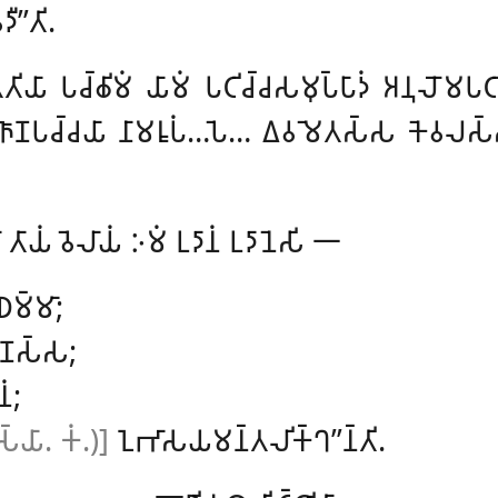
𑀻’’𑀢𑀺.
𑀸 𑀧𑀘𑁆𑀙𑀺𑀫𑀁 𑀬𑀸𑀫𑀁 𑀧𑀝𑀺𑀘𑁆𑀘𑀲𑀫𑀼𑀧𑁆𑀧𑀸𑀤𑀁 𑀅𑀦𑀼𑀮𑁄𑀫𑀧𑀝
𑀜𑁆𑀜𑀸𑀡𑀧𑀘𑁆𑀘𑀬𑀸 𑀦𑀸𑀫𑀭𑀽𑀧𑀁…𑀧𑁂…
𑀏𑀯𑀫𑁂𑀢𑀲𑁆𑀲 𑀓𑁂𑀯𑀮𑀲𑁆𑀲
𑀢𑀸𑀬𑀁 𑀯𑁂𑀮𑀸𑀬𑀁 𑀇𑀫𑀁 𑀉𑀤𑀸𑀦𑀁 𑀉𑀤𑀸𑀦𑁂𑀲𑀺 𑁋
𑀥𑀫𑁆𑀫𑀸;
𑀫𑀡𑀲𑁆𑀲;
𑀁;
𑀲𑁆𑀬𑀸. 𑀓𑀁.)]
𑀑𑀪𑀸𑀲𑀬𑀫𑀦𑁆𑀢𑀮𑀺𑀓𑁆𑀔’’𑀦𑁆𑀢𑀺.