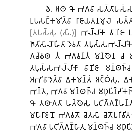
𑁬
. 𑀅𑀣 𑀔𑁄 𑀪𑀕𑀯𑀸 𑀲𑀢𑁆𑀢𑀸𑀳𑀲𑁆𑀲 𑀅𑀘𑁆
𑀉𑀧𑀲𑀗𑁆𑀓𑀫𑀺𑀢𑁆𑀯𑀸 𑀭𑀸𑀚𑀸𑀬𑀢𑀦𑀫𑀽𑀮𑁂 𑀲𑀢𑁆𑀢
[𑀢𑀧𑀲𑁆𑀲𑀼 (𑀲𑀻.)]
𑀪𑀮𑁆𑀮𑀺𑀓𑀸 𑀯𑀸𑀡𑀺𑀚𑀸 𑀉
𑀜𑀸𑀢𑀺𑀲𑀸𑀮𑁄𑀳𑀺𑀢𑀸 𑀤𑁂𑀯𑀢𑀸 𑀢𑀧𑀼𑀲𑁆𑀲𑀪𑀮𑁆𑀮𑀺
𑀕𑀘𑁆𑀙𑀣 𑀢𑀁 𑀪𑀕𑀯𑀦𑁆𑀢𑀁 𑀫𑀦𑁆𑀣𑁂𑀦 𑀘 𑀫𑀥𑀼
𑀢𑀧𑀼𑀲𑁆𑀲𑀪𑀮𑁆𑀮𑀺𑀓𑀸 𑀯𑀸𑀡𑀺𑀚𑀸 𑀫𑀦𑁆𑀣𑀜𑁆
𑀅𑀪𑀺𑀯𑀸𑀤𑁂𑀢𑁆𑀯𑀸 𑀏𑀓𑀫𑀦𑁆𑀢𑀁 𑀅𑀝𑁆𑀞𑀁𑀲𑀼. 𑀏
𑀪𑀦𑁆𑀢𑁂, 𑀪𑀕𑀯𑀸 𑀫𑀦𑁆𑀣𑀜𑁆𑀘 𑀫𑀥𑀼𑀧𑀺𑀡𑁆𑀟𑀺𑀓𑀜
𑀔𑁄 𑀢𑀣𑀸𑀕𑀢𑀸 𑀳𑀢𑁆𑀣𑁂𑀲𑀼 𑀧𑀝𑀺𑀕𑁆𑀕𑀡𑁆𑀳𑀦𑁆𑀢
𑀫𑀳𑀸𑀭𑀸𑀚𑀸𑀦𑁄 𑀪𑀕𑀯𑀢𑁄 𑀘𑁂𑀢𑀲𑀸 𑀘𑁂𑀢𑁄𑀧𑀭𑀺𑀯
𑀪𑀕𑀯𑀸 𑀧𑀝𑀺𑀕𑁆𑀕𑀡𑁆𑀳𑀸𑀢𑀼 𑀫𑀦𑁆𑀣𑀜𑁆𑀘 𑀫𑀥𑀼𑀧𑀺