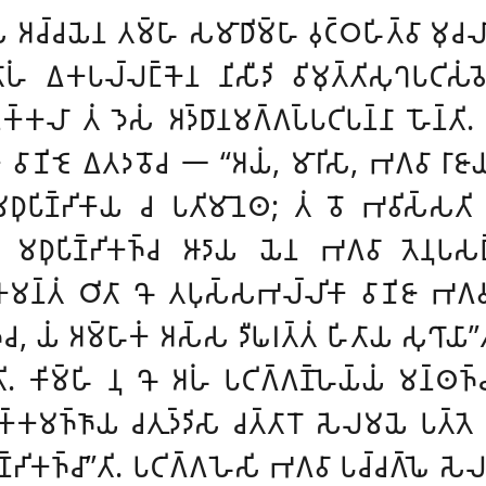
𑀘𑀬𑁂𑀦 𑀢𑀫𑁆𑀳𑀸 𑀲𑀫𑀸𑀥𑀺𑀫𑁆𑀳𑀸 𑀯𑀼𑀝𑁆𑀞𑀳𑀺𑀢𑁆𑀯𑀸 𑀫𑀼𑀘𑀮𑀺𑀦
𑀸𑀳𑀁 𑀏𑀓𑀧𑀮𑁆𑀮𑀗𑁆𑀓𑁂𑀦 𑀦𑀺𑀲𑀻𑀤𑀺 𑀯𑀺𑀫𑀼𑀢𑁆𑀢𑀺𑀲𑀼𑀔𑀧𑀝𑀺𑀲
𑁆𑀓𑀮𑀸 𑀢𑀁 𑀤𑁂𑀲𑀁 𑀅𑀤𑁆𑀥𑀸𑀦𑀫𑀕𑁆𑀕𑀧𑁆𑀧𑀝𑀺𑀧𑀦𑁆𑀦𑀸 𑀳𑁄𑀦𑁆𑀢𑀺
𑀓𑁂 𑀯𑀸𑀡𑀺𑀚𑁂 𑀏𑀢𑀤𑀯𑁄𑀘 𑁋 ‘‘𑀅𑀬𑀁, 𑀫𑀸𑀭𑀺𑀲𑀸, 𑀪𑀕𑀯𑀸 𑀭𑀸𑀚𑀸
𑀧𑀺𑀡𑁆𑀟𑀺𑀓𑀸𑀬 𑀘 𑀧𑀢𑀺𑀫𑀸𑀦𑁂𑀣; 𑀢𑀁 𑀯𑁄 𑀪𑀯𑀺𑀲𑁆𑀲𑀢𑀺 𑀤
 𑀫𑀥𑀼𑀧𑀺𑀡𑁆𑀟𑀺𑀓𑀜𑁆𑀘 𑀆𑀤𑀸𑀬 𑀬𑁂𑀦 𑀪𑀕𑀯𑀸 𑀢𑁂𑀦𑀼𑀧𑀲𑀗
𑀫𑀦𑁆𑀢𑀁 𑀞𑀺𑀢𑀸 𑀔𑁄 𑀢𑀧𑀼𑀲𑁆𑀲𑀪𑀮𑁆𑀮𑀺𑀓𑀸 𑀯𑀸𑀡𑀺𑀚𑀸 𑀪𑀕𑀯𑀦
𑁆𑀘, 𑀬𑀁 𑀅𑀫𑁆𑀳𑀸𑀓𑀁 𑀅𑀲𑁆𑀲 𑀤𑀻𑀖𑀭𑀢𑁆𑀢𑀁 𑀳𑀺𑀢𑀸𑀬
𑀲𑀼𑀔𑀸𑀬
. 𑀓𑀺𑀫𑁆𑀳𑀺 𑀦𑀼 𑀔𑁄 𑀅𑀳𑀁 𑀧𑀝𑀺𑀕𑁆𑀕𑀡𑁆𑀳𑁂𑀬𑁆𑀬𑀁 𑀫𑀦𑁆𑀣𑀜𑁆
𑀺𑀢𑀓𑁆𑀓𑀫𑀜𑁆𑀜𑀸𑀬 𑀘𑀢𑀼𑀤𑁆𑀤𑀺𑀲𑀸 𑀘𑀢𑁆𑀢𑀸𑀭𑁄 𑀲𑁂𑀮𑀫𑀬𑁂 𑀧𑀢
𑁆𑀟𑀺𑀓𑀜𑁆𑀘𑀸’’𑀢𑀺. 𑀧𑀝𑀺𑀕𑁆𑀕𑀳𑁂𑀲𑀺 𑀪𑀕𑀯𑀸 𑀧𑀘𑁆𑀘𑀕𑁆𑀖𑁂 𑀲𑁂