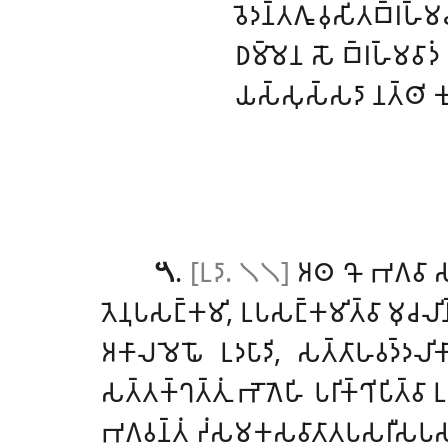
𑀯𑁂𑀤𑀦𑁆𑀢𑀕𑀽 𑀯𑀼𑀲𑀺𑀢𑀩𑁆𑀭𑀳𑁆𑀫𑀘
𑀥𑀫𑁆𑀫𑁂𑀦 𑀲𑁄 𑀩𑁆𑀭𑀳𑁆𑀫𑀯𑀸𑀤
𑀬𑀲𑁆𑀲𑀼𑀲𑁆𑀲𑀤𑀸 𑀦𑀢𑁆𑀣𑀺 𑀓𑀼𑀳
𑁫
.
[𑀉𑀤𑀸. 𑁧𑁧]
𑀅𑀣 𑀔𑁄 𑀪𑀕𑀯𑀸 𑀲𑀢𑁆
𑀢𑁂𑀦𑀼𑀧𑀲𑀗𑁆𑀓𑀫𑀺, 𑀉𑀧𑀲𑀗𑁆𑀓𑀫𑀺𑀢𑁆𑀯𑀸 𑀫𑀼𑀘𑀮𑀺𑀦
𑀅𑀓𑀸𑀮𑀫𑁂𑀖𑁄 𑀉𑀤𑀧𑀸𑀤𑀺, 𑀲𑀢𑁆𑀢𑀸𑀳𑀯𑀤𑁆𑀤𑀮𑀺𑀓
𑀲𑀢𑁆𑀢𑀓𑁆𑀔𑀢𑁆𑀢𑀼𑀁 𑀪𑁄𑀕𑁂𑀳𑀺 𑀧𑀭𑀺𑀓𑁆𑀔𑀺𑀧𑀺𑀢𑁆𑀯𑀸 𑀉
𑀪𑀕𑀯𑀦𑁆𑀢𑀁 𑀟𑀁𑀲𑀫𑀓𑀲𑀯𑀸𑀢𑀸𑀢𑀧𑀲𑀭𑀻𑀲𑀧𑀲