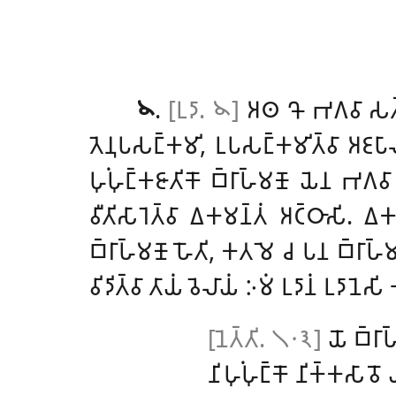
𑁪
.
[𑀉𑀤𑀸. 𑁪]
𑀅𑀣
𑀔𑁄 𑀪𑀕𑀯𑀸 𑀲𑀢𑁆
𑀢𑁂𑀦𑀼𑀧𑀲𑀗𑁆𑀓𑀫𑀺, 𑀉𑀧𑀲𑀗𑁆𑀓𑀫𑀺𑀢𑁆𑀯𑀸 𑀅𑀚𑀧𑀸𑀮
𑀳𑀼𑀁𑀳𑀼𑀗𑁆𑀓𑀚𑀸𑀢𑀺𑀓𑁄 𑀩𑁆𑀭𑀸𑀳𑁆𑀫𑀡𑁄 𑀬𑁂𑀦 𑀪
𑀯𑀻𑀢𑀺𑀲𑀸𑀭𑁂𑀢𑁆𑀯𑀸 𑀏𑀓𑀫𑀦𑁆𑀢𑀁 𑀅𑀝𑁆𑀞𑀸𑀲𑀺. 
𑀩𑁆𑀭𑀸𑀳𑁆𑀫𑀡𑁄 𑀳𑁄𑀢𑀺, 𑀓𑀢𑀫𑁂 𑀘 𑀧𑀦 𑀩𑁆𑀭𑀸𑀳𑁆
𑀯𑀺𑀤𑀺𑀢𑁆𑀯𑀸 𑀢𑀸𑀬𑀁 𑀯𑁂𑀮𑀸𑀬𑀁 𑀇𑀫𑀁 𑀉𑀤𑀸𑀦𑀁 𑀉𑀤𑀸𑀦𑁂𑀲
[𑀦𑁂𑀢𑁆𑀢𑀺. 𑁧𑁦𑁩]
𑀬𑁄 𑀩𑁆𑀭𑀸
𑀦𑀺𑀳𑀼𑀁𑀳𑀼𑀗𑁆𑀓𑁄 𑀦𑀺𑀓𑁆𑀓𑀲𑀸𑀯𑁄