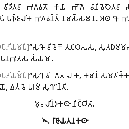
 𑀯𑀺𑀤𑀺𑀢𑁆𑀯𑀸 𑀪𑀕𑀯𑀢𑁄 𑀓𑀸𑀬𑀸 𑀪𑁄𑀕𑁂 𑀯𑀺𑀦𑀺𑀯𑁂𑀞𑁂𑀢𑁆𑀯𑀸 𑀲
𑀸𑀲𑀺 𑀧𑀜𑁆𑀚𑀮𑀺𑀓𑁄 𑀪𑀕𑀯𑀦𑁆𑀢𑀁 𑀦𑀫𑀲𑁆𑀲𑀫𑀸𑀦𑁄. 𑀅𑀣 𑀔𑁄 𑀪𑀕𑀯𑀸
𑀸𑀴𑀺𑀬𑀫𑁆𑀧𑀺]
‘‘𑀲𑀼𑀔𑁄 𑀯𑀺𑀯𑁂𑀓𑁄 𑀢𑀼𑀝𑁆𑀞𑀲𑁆𑀲, 𑀲𑀼𑀢𑀥𑀫𑁆
, 𑀧𑀸𑀡𑀪𑀽𑀢𑁂𑀲𑀼 𑀲𑀁𑀬𑀫𑁄.
𑀸𑀴𑀺𑀬𑀫𑁆𑀧𑀺]
‘‘𑀲𑀼𑀔𑀸 𑀯𑀺𑀭𑀸𑀕𑀢𑀸 𑀮𑁄𑀓𑁂, 𑀓𑀸𑀫𑀸𑀦𑀁 𑀲𑀫𑀢𑀺𑀓𑁆
𑁄, 𑀏𑀢𑀁 𑀯𑁂 𑀧𑀭𑀫𑀁 𑀲𑀼𑀔’’𑀦𑁆𑀢𑀺.
𑀫𑀼𑀘𑀮𑀺𑀦𑁆𑀤𑀓𑀣𑀸 𑀦𑀺𑀝𑁆𑀞𑀺𑀢𑀸.
𑁪. 𑀭𑀸𑀚𑀸𑀬𑀢𑀦𑀓𑀣𑀸