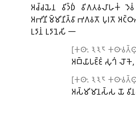
𑀅𑀘𑁆𑀘𑀬𑁂𑀦 𑀯𑀺𑀤𑁆𑀥𑀁 𑀯𑀺𑀕𑀢𑀯𑀮𑀸𑀳𑀓𑀁 𑀤𑁂𑀯𑀁
𑀅𑀪𑀺𑀦𑀺𑀫𑁆𑀫𑀺𑀦𑀺𑀢𑁆𑀯𑀸 𑀪𑀕𑀯𑀢𑁄 𑀧𑀼𑀭𑀢𑁄 𑀅𑀝𑁆
𑀉𑀤𑀸𑀦𑀁 𑀉𑀤𑀸𑀦𑁂𑀲𑀺 𑁋
[𑀓𑀣𑀸. 𑁩𑁩𑁮 𑀓𑀣𑀸𑀯𑀢𑁆𑀣𑀼𑀧
𑀅𑀩𑁆𑀬𑀸𑀧𑀚𑁆𑀚𑀁 𑀲𑀼𑀔𑀁 𑀮𑁄𑀓
[𑀓𑀣𑀸. 𑁩𑁩𑁮 𑀓𑀣𑀸𑀯𑀢𑁆𑀣𑀼𑀧
𑀅𑀲𑁆𑀫𑀺𑀫𑀸𑀦𑀲𑁆𑀲 𑀬𑁄 𑀯𑀺𑀦𑀬