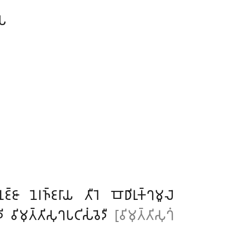
𑀲
𑀸 𑀦𑁂𑀭𑀜𑁆𑀚𑀭𑀸𑀬 𑀢𑀻𑀭𑁂 𑀩𑁄𑀥𑀺𑀭𑀼𑀓𑁆𑀔𑀫𑀽𑀮𑁂
𑀺𑀫𑀼𑀢𑁆𑀢𑀺𑀲𑀼𑀔𑀧𑀝𑀺𑀲𑀁𑀯𑁂𑀤𑀻
[𑀯𑀺𑀫𑀼𑀢𑁆𑀢𑀺𑀲𑀼𑀔𑀁