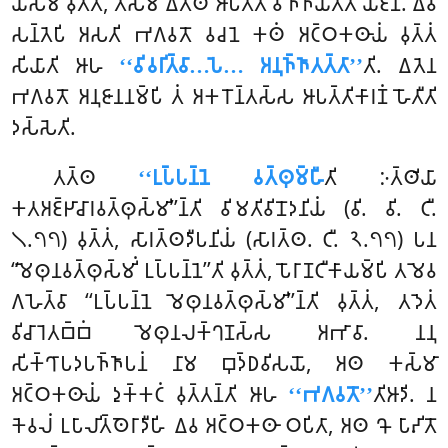
𑀬𑀲𑁆𑀫𑀸 𑀯𑀼𑀢𑁆𑀢𑀁, 𑀢𑀲𑁆𑀫𑀸 𑀏𑀢𑁆𑀣 𑀆𑀧𑀢𑁆𑀢𑀺 𑀯𑀺𑀜𑁆𑀜𑀸𑀬𑀢𑀻𑀢𑀺 𑀬𑁄𑀚𑀦𑀸. 𑀏𑀯𑀁
𑀲𑀦𑁆𑀢𑁂𑀧𑀺 𑀅𑀲𑀢𑀺 𑀪𑀕𑀯𑀢𑁄 𑀯𑀘𑀦𑁂 𑀓𑀣𑀁 𑀅𑀝𑁆𑀞𑀓𑀣𑀸𑀬𑀁 𑀯𑀼𑀢𑁆𑀢𑀁
𑀲𑀺𑀬𑀸𑀢𑀺 𑀆𑀳
‘‘𑀯𑀺𑀯𑀭𑀺𑀢𑁆𑀯𑀸…𑀧𑁂… 𑀅𑀦𑀼𑀜𑁆𑀜𑀸𑀢𑀢𑁆𑀢𑀸’’
𑀢𑀺. 𑀏𑀢𑁂𑀦
𑀪𑀕𑀯𑀢𑁄 𑀅𑀦𑀼𑀚𑀸𑀦𑀦𑀫𑁆𑀧𑀺 𑀢𑀁 𑀅𑀓𑀭𑁄𑀦𑁆𑀢𑀲𑁆𑀲 𑀆𑀧𑀢𑁆𑀢𑀺𑀓𑀸𑀭𑀡𑀁 𑀳𑁄𑀢𑀻𑀢𑀺
𑀤𑀲𑁆𑀲𑁂𑀢𑀺.
𑀢𑀢𑁆𑀣
‘‘𑀉𑀧𑁆𑀧𑀦𑁆𑀦𑁂 𑀯𑀢𑁆𑀣𑀼𑀫𑁆𑀳𑀻
𑀢𑀺 𑀇𑀢𑁆𑀣𑀺𑀬𑀸
𑀓𑀢𑀅𑀚𑁆𑀛𑀸𑀘𑀸𑀭𑀯𑀢𑁆𑀣𑀼𑀲𑁆𑀫𑀺’’𑀦𑁆𑀢𑀺 𑀯𑀺𑀫𑀢𑀺𑀯𑀺𑀦𑁄𑀤𑀦𑀺𑀬𑀁 (𑀯𑀺. 𑀯𑀺. 𑀝𑀻.
𑁧.𑁭𑁭) 𑀯𑀼𑀢𑁆𑀢𑀁, 𑀲𑀸𑀭𑀢𑁆𑀣𑀤𑀻𑀧𑀦𑀺𑀬𑀁 (𑀲𑀸𑀭𑀢𑁆𑀣. 𑀝𑀻. 𑁨.𑁭𑁭) 𑀧𑀦
‘‘𑀫𑁂𑀣𑀼𑀦𑀯𑀢𑁆𑀣𑀼𑀲𑁆𑀫𑀺𑀁 𑀉𑀧𑁆𑀧𑀦𑁆𑀦𑁂’’𑀢𑀺 𑀯𑀼𑀢𑁆𑀢𑀁, 𑀧𑁄𑀭𑀸𑀡𑀝𑀻𑀓𑀸𑀬𑀫𑁆𑀧𑀺 𑀢𑀫𑁂𑀯
𑀕𑀳𑁂𑀢𑁆𑀯𑀸 ‘‘𑀉𑀧𑁆𑀧𑀦𑁆𑀦𑁂 𑀫𑁂𑀣𑀼𑀦𑀯𑀢𑁆𑀣𑀼𑀲𑁆𑀫𑀺’’𑀦𑁆𑀢𑀺 𑀯𑀼𑀢𑁆𑀢𑀁, 𑀢𑀤𑁂𑀢𑀁
𑀯𑀺𑀘𑀸𑀭𑁂𑀢𑀩𑁆𑀩𑀁 𑀫𑁂𑀣𑀼𑀦𑀮𑀓𑁆𑀔𑀡𑀲𑁆𑀲 𑀅𑀪𑀸𑀯𑀸. 𑀦𑀦𑀼
𑀲𑀺𑀓𑁆𑀔𑀸𑀧𑀤𑀧𑀜𑁆𑀜𑀸𑀧𑀦𑀁 𑀦𑀸𑀫 𑀩𑀼𑀤𑁆𑀥𑀯𑀺𑀲𑀬𑁄, 𑀅𑀣 𑀓𑀲𑁆𑀫𑀸
𑀅𑀝𑁆𑀞𑀓𑀣𑀸𑀬𑀁 𑀤𑀼𑀓𑁆𑀓𑀝𑀁 𑀯𑀼𑀢𑁆𑀢𑀦𑁆𑀢𑀺 𑀆𑀳
‘‘𑀪𑀕𑀯𑀢𑁄’’
𑀢𑀺𑀆𑀤𑀺. 𑀦
𑀓𑁂𑀯𑀮𑀁 𑀉𑀧𑀸𑀮𑀺𑀢𑁆𑀣𑁂𑀭𑀸𑀤𑀻𑀳𑀺 𑀏𑀯 𑀅𑀝𑁆𑀞𑀓𑀣𑀸 𑀞𑀧𑀺𑀢𑀸, 𑀅𑀣 𑀔𑁄 𑀧𑀸𑀴𑀺𑀢𑁄