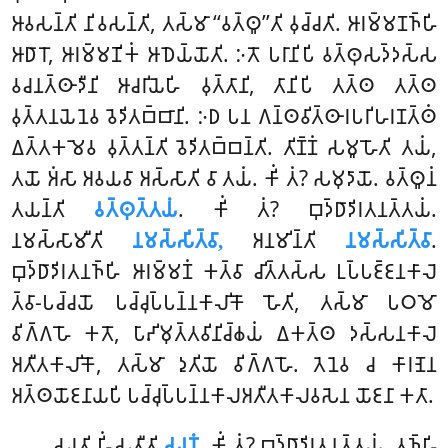
𑀆𑀯𑀲𑀦𑁆𑀢𑀺 𑀦𑀺𑀯𑀲𑀦𑁆𑀢𑀺, 𑀢𑀲𑁆𑀫𑀸 ‘‘𑀯𑀢𑁆𑀣𑀽’’𑀢𑀺 𑀯𑀼𑀘𑁆𑀘𑀢𑀺. 𑀆𑀭𑀫𑁆𑀫𑀡𑀜𑁆𑀳𑀺
𑀆𑀥𑀸𑀭𑁄, 𑀆𑀭𑀫𑁆𑀫𑀡𑀺𑀓𑀁 𑀆𑀥𑁂𑀬𑁆𑀬𑁄𑀢𑀺. 𑀇𑀢𑁄 𑀧𑀭𑀸𑀦𑀺𑀧𑀺 𑀯𑀢𑁆𑀣𑀼𑀲𑀤𑁆𑀤𑀲𑁆𑀲
𑀯𑀘𑀦𑀢𑁆𑀣𑀸𑀤𑀻𑀦𑀺 𑀆𑀘𑀭𑀺𑀬𑁂𑀳𑀺 𑀯𑀼𑀢𑁆𑀢𑀸𑀦𑀺, 𑀢𑀸𑀦𑀺𑀧𑀺 𑀢𑀢𑁆𑀣 𑀢𑀢𑁆𑀣
𑀯𑀼𑀢𑁆𑀢𑀦𑀬𑁂𑀦𑁂𑀯 𑀯𑁂𑀤𑀺𑀢𑀩𑁆𑀩𑀸𑀦𑀺. 𑀇𑀥 𑀧𑀦 𑀕𑀦𑁆𑀣𑀯𑀺𑀢𑁆𑀣𑀸𑀭𑀧𑀭𑀺𑀳𑀭𑀡𑀢𑁆𑀣𑀁
𑀏𑀢𑁆𑀢𑀓𑀫𑁂𑀯 𑀯𑀼𑀢𑁆𑀢𑀦𑁆𑀢𑀺 𑀯𑁂𑀤𑀺𑀢𑀩𑁆𑀩𑀦𑁆𑀢𑀺. 𑀢𑀺𑀡𑁆𑀡𑀁 𑀲𑀫𑀽𑀳𑁄𑀢𑀺 𑀢𑀬𑀁,
𑀢𑀬𑁄 𑀅𑀁𑀲𑀸 𑀅𑀯𑀬𑀯𑀸 𑀅𑀲𑁆𑀲𑀸𑀢𑀺 𑀯𑀸 𑀢𑀬𑀁. 𑀓𑀺𑀁 𑀢𑀁? 𑀲𑀫𑀼𑀤𑀸𑀬𑁄. 𑀯𑀢𑁆𑀣𑀽𑀦𑀁
𑀢𑀬𑀦𑁆𑀢𑀺
𑀯𑀢𑁆𑀣𑀼𑀢𑁆𑀢𑀬𑀁
. 𑀓𑀺𑀁 𑀢𑀁? 𑀩𑀼𑀤𑁆𑀥𑀸𑀤𑀺𑀭𑀢𑀦𑀢𑁆𑀢𑀬𑀁.
𑀦𑀫𑀲𑁆𑀲𑀸𑀫𑀻𑀢𑀺
𑀦𑀫𑀲𑁆𑀲𑀺𑀢𑁆𑀯𑀸,
𑀅𑀦𑀫𑀺𑀦𑁆𑀢𑀺
𑀦𑀫𑀲𑁆𑀲𑀺𑀢𑁆𑀯𑀸
.
𑀩𑀼𑀤𑁆𑀥𑀸𑀤𑀺𑀭𑀢𑀦𑀜𑁆𑀳𑀺 𑀆𑀭𑀫𑁆𑀫𑀡𑀁 𑀓𑀢𑁆𑀯𑀸 𑀘𑀺𑀢𑁆𑀢𑀲𑁆𑀲 𑀉𑀧𑁆𑀧𑀚𑁆𑀚𑀦𑀓𑀸𑀮𑁂
𑀢𑁆𑀯𑀸-𑀧𑀘𑁆𑀘𑀬𑁄 𑀧𑀘𑁆𑀘𑀼𑀧𑁆𑀧𑀦𑁆𑀦𑀓𑀸𑀮𑀺𑀓𑁄 𑀳𑁄𑀢𑀺, 𑀢𑀲𑁆𑀫𑀸 𑀧𑀞𑀫𑁄
𑀯𑀺𑀕𑁆𑀕𑀳𑁄 𑀓𑀢𑁄, 𑀧𑀸𑀴𑀺𑀫𑀼𑀢𑁆𑀢𑀯𑀺𑀦𑀺𑀘𑁆𑀙𑀬𑀁 𑀏𑀓𑀢𑁆𑀣 𑀤𑀲𑁆𑀲𑀦𑀓𑀸𑀮𑁂
𑀅𑀢𑀻𑀢𑀓𑀸𑀮𑀺𑀓𑁄, 𑀢𑀲𑁆𑀫𑀸 𑀤𑀼𑀢𑀺𑀬𑁄 𑀯𑀺𑀕𑁆𑀕𑀳𑁄. 𑀢𑁂𑀦𑁂𑀯 𑀘 𑀓𑀸𑀭𑀡𑁂𑀦
𑀅𑀢𑁆𑀣𑀬𑁄𑀚𑀦𑀸𑀬𑀧𑀺 𑀧𑀘𑁆𑀘𑀼𑀧𑁆𑀧𑀦𑁆𑀦𑀓𑀸𑀮𑀅𑀢𑀻𑀢𑀓𑀸𑀮𑀯𑀲𑁂𑀦 𑀬𑁄𑀚𑀦𑀸 𑀓𑀢𑀸.
𑀲𑀭𑀢𑀺 𑀳𑀺𑀁𑀲𑀢𑀻𑀢𑀺
𑀲𑀭𑀡𑀁
. 𑀓𑀺𑀁 𑀢𑀁? 𑀩𑀼𑀤𑁆𑀥𑀸𑀤𑀺𑀭𑀢𑀦𑀢𑁆𑀢𑀬𑀁. 𑀢𑀜𑁆𑀳𑀺