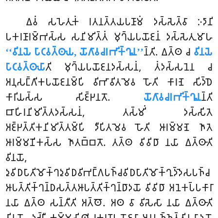
𑀏𑀯𑀁 𑀲𑀳𑁂𑀢𑀼𑀓𑀁 𑀭𑀢𑀦𑀢𑁆𑀢𑀬𑀧𑀡𑀸𑀫𑀁 𑀤𑀲𑁆𑀲𑁂𑀢𑁆𑀯𑀸 𑀇𑀤𑀸𑀦𑀺
𑀧𑀓𑀭𑀡𑀸𑀭𑀫𑁆𑀪𑀲𑁆𑀲 𑀲𑀦𑀺𑀫𑀺𑀢𑁆𑀢𑀁 𑀫𑀼𑀔𑁆𑀬𑀧𑀬𑁄𑀚𑀦𑀁 𑀤𑀲𑁆𑀲𑁂𑀢𑀼𑀫𑀸𑀳
‘‘𑀯𑀺𑀦𑀬𑁂
𑀧𑀸𑀝𑀯𑀢𑁆𑀣𑀸𑀬, 𑀬𑁄𑀕𑀸𑀯𑀘𑀭𑀪𑀺𑀓𑁆𑀔𑀽𑀦’’
𑀦𑁆𑀢𑀺. 𑀏𑀢𑁆𑀣 𑀘
𑀯𑀺𑀦𑀬𑁂
𑀧𑀸𑀝𑀯𑀢𑁆𑀣𑀸𑀬𑀸
𑀢𑀺 𑀫𑀼𑀔𑁆𑀬𑀧𑀬𑁄𑀚𑀦𑀤𑀲𑁆𑀲𑀦𑀁, 𑀢𑀁𑀤𑀲𑁆𑀲𑀦𑁂𑀦 𑀘
𑀅𑀦𑀼𑀲𑀗𑁆𑀕𑀺𑀓𑀧𑀬𑁄𑀚𑀦𑀫𑁆𑀧𑀺 𑀯𑀺𑀪𑀸𑀯𑀺𑀢𑀫𑁂𑀯 𑀳𑁄𑀢𑀺 𑀓𑀸𑀭𑀡𑁂 𑀲𑀺𑀤𑁆𑀥𑁂
𑀓𑀸𑀭𑀺𑀬𑀲𑁆𑀲 𑀲𑀺𑀚𑁆𑀛𑀦𑀢𑁄.
𑀬𑁄𑀕𑀸𑀯𑀘𑀭𑀪𑀺𑀓𑁆𑀔𑀽𑀦
𑀦𑁆𑀢𑀺
𑀩𑀸𑀳𑀺𑀭𑀦𑀺𑀫𑀺𑀢𑁆𑀢𑀤𑀲𑁆𑀲𑀦𑀁, 𑀢𑀲𑁆𑀫𑀺𑀁 𑀤𑀲𑁆𑀲𑀺𑀢𑁂
𑀅𑀚𑁆𑀛𑀢𑁆𑀢𑀺𑀓𑀦𑀺𑀫𑀺𑀢𑁆𑀢𑀫𑁆𑀧𑀺 𑀤𑀻𑀧𑀺𑀢𑀫𑁂𑀯 𑀳𑁄𑀢𑀺 𑀆𑀭𑀫𑁆𑀫𑀡𑁂 𑀜𑀸𑀢𑁂
𑀆𑀭𑀫𑁆𑀫𑀡𑀺𑀓𑀲𑁆𑀲 𑀜𑀸𑀢𑀩𑁆𑀩𑀢𑁄. 𑀢𑀢𑁆𑀣 𑀯𑀺𑀯𑀺𑀥𑀸 𑀦𑀬𑀸 𑀏𑀢𑁆𑀣𑀸𑀢𑀺
𑀯𑀺𑀦𑀬𑁄,
𑀤𑀼𑀯𑀺𑀥𑀧𑀸𑀢𑀺𑀫𑁄𑀓𑁆𑀔𑀤𑀼𑀯𑀺𑀥𑀯𑀺𑀪𑀗𑁆𑀕𑀧𑀜𑁆𑀘𑀯𑀺𑀥𑀧𑀸𑀢𑀺𑀫𑁄𑀓𑁆𑀔𑀼𑀤𑁆𑀤𑁂𑀲𑀧𑀜𑁆𑀘
𑀆𑀧𑀢𑁆𑀢𑀺𑀓𑁆𑀔𑀦𑁆𑀥𑀲𑀢𑁆𑀢𑀆𑀧𑀢𑁆𑀢𑀺𑀓𑁆𑀔𑀦𑁆𑀥𑀸𑀤𑀬𑁄 𑀯𑀺𑀯𑀺𑀥𑀸 𑀅𑀦𑁂𑀓𑀧𑁆𑀧𑀓𑀸𑀭𑀸
𑀦𑀬𑀸 𑀏𑀢𑁆𑀣 𑀲𑀦𑁆𑀢𑀻𑀢𑀺 𑀅𑀢𑁆𑀣𑁄. 𑀅𑀣 𑀯𑀸 𑀯𑀺𑀲𑁂𑀲𑀸 𑀦𑀬𑀸 𑀏𑀢𑁆𑀣𑀸𑀢𑀺
𑀯𑀺𑀦𑀬𑁄, 𑀤𑀴𑁆𑀳𑀻𑀓𑀫𑁆𑀫𑀲𑀺𑀣𑀺𑀮𑀓𑀭𑀡𑀧𑀬𑁄𑀚𑀦𑀸 𑀅𑀦𑀼𑀧𑀜𑁆𑀜𑀢𑁆𑀢𑀺𑀦𑀬𑀸𑀤𑀬𑁄