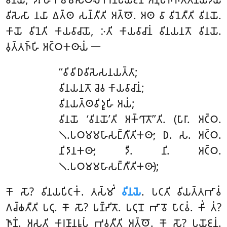
𑀯𑀺𑀲𑁂𑀲𑀸 𑀦𑀬𑀸 𑀏𑀢𑁆𑀣 𑀲𑀦𑁆𑀢𑀻𑀢𑀺 𑀅𑀢𑁆𑀣𑁄. 𑀅𑀣 𑀯𑀸 𑀯𑀺𑀦𑁂𑀢𑀻𑀢𑀺 𑀯𑀺𑀦𑀬𑁄.
𑀓𑀸𑀬𑁄 𑀯𑀺𑀦𑁂𑀢𑀺 𑀓𑀸𑀬𑀯𑀸𑀘𑀸𑀬𑁄, 𑀇𑀢𑀺 𑀓𑀸𑀬𑀯𑀸𑀘𑀸𑀦𑀁 𑀯𑀺𑀦𑀬𑀦𑀢𑁄 𑀯𑀺𑀦𑀬𑁄.
𑀯𑀼𑀢𑁆𑀢𑀜𑁆𑀳𑀺 𑀅𑀝𑁆𑀞𑀓𑀣𑀸𑀬𑀁 𑁋
‘‘𑀯𑀺𑀯𑀺𑀥𑀯𑀺𑀲𑁂𑀲𑀦𑀬𑀢𑁆𑀢𑀸
;
𑀯𑀺𑀦𑀬𑀦𑀢𑁄 𑀘𑁂𑀯 𑀓𑀸𑀬𑀯𑀸𑀘𑀸𑀦𑀁;
𑀯𑀺𑀦𑀬𑀢𑁆𑀣𑀯𑀺𑀤𑀽𑀳𑀺 𑀅𑀬𑀁;
𑀯𑀺𑀦𑀬𑁄 ‘𑀯𑀺𑀦𑀬𑁄’𑀢𑀺 𑀅𑀓𑁆𑀔𑀸𑀢𑁄’’𑀢𑀺. (𑀧𑀸𑀭𑀸. 𑀅𑀝𑁆𑀞.
𑁧.𑀧𑀞𑀫𑀫𑀳𑀸𑀲𑀗𑁆𑀕𑀻𑀢𑀺𑀓𑀣𑀸; 𑀥. 𑀲. 𑀅𑀝𑁆𑀞.
𑀦𑀺𑀤𑀸𑀦𑀓𑀣𑀸; 𑀤𑀻. 𑀦𑀺. 𑀅𑀝𑁆𑀞.
𑁧.𑀧𑀞𑀫𑀫𑀳𑀸𑀲𑀗𑁆𑀕𑀻𑀢𑀺𑀓𑀣𑀸);
𑀓𑁄 𑀲𑁄? 𑀯𑀺𑀦𑀬𑀧𑀺𑀝𑀓𑀁. 𑀢𑀲𑁆𑀫𑀺𑀁
𑀯𑀺𑀦𑀬𑁂
. 𑀧𑀝𑀢𑀺 𑀯𑀺𑀬𑀢𑁆𑀢𑀪𑀸𑀯𑀁
𑀕𑀘𑁆𑀙𑀢𑀻𑀢𑀺 𑀧𑀝𑀼. 𑀓𑁄 𑀲𑁄? 𑀧𑀡𑁆𑀟𑀺𑀢𑁄. 𑀧𑀝𑀼𑀦𑁄 𑀪𑀸𑀯𑁄 𑀧𑀸𑀝𑀯𑀁. 𑀓𑀺𑀁 𑀢𑀁?
𑀜𑀸𑀡𑀁. 𑀅𑀲𑀢𑀺 𑀓𑀸𑀭𑀡𑀸𑀦𑀼𑀭𑀽𑀧𑀁 𑀪𑀯𑀢𑀻𑀢𑀺 𑀅𑀢𑁆𑀣𑁄. 𑀓𑁄 𑀲𑁄? 𑀧𑀬𑁄𑀚𑀦𑀁.