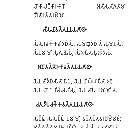
𑀮𑁄𑀓𑀸𑀮𑀗𑁆𑀓𑀸𑀭𑀓𑀸𑀭𑁄 𑀅𑀢𑀺𑀲𑀢𑀺𑀕𑀢𑀺𑀫𑀸
𑀥𑀻𑀭𑀯𑀻𑀭𑀢𑁆𑀢𑀭𑀫𑁆𑀫𑁄.
𑀲𑀻𑀳𑀦𑀺𑀯𑀢𑁆𑀢𑀦𑀦𑀬𑀕𑀸𑀣𑀸
𑀲𑀁𑀲𑀸𑀭𑀘𑀓𑁆𑀓𑀯𑀺𑀤𑁆𑀥𑀁𑀲𑀁,
𑀲𑀫𑁆𑀩𑀼𑀤𑁆𑀥𑀁 𑀢𑀁 𑀲𑀼𑀫𑀸𑀦𑀲𑀁;
𑀲𑀁𑀦𑀫𑀸𑀫𑀺 𑀲𑀼𑀕𑀼𑀡𑁂𑀲𑀁, 𑀲𑀁𑀤𑁂𑀲𑀺𑀢𑀲𑀼𑀤𑀼𑀤𑁆𑀤𑀲𑀁.
𑀅𑀦𑁄𑀢𑀢𑁆𑀢𑁄𑀤𑀓𑀸𑀯𑀢𑁆𑀢𑀦𑀬𑀕𑀸𑀣𑀸
𑀬𑁂𑀦
𑀯𑀺𑀤𑁆𑀥𑀁𑀲𑀺𑀢𑀸 𑀧𑀸𑀧𑀸, 𑀬𑁂𑀦 𑀦𑀺𑀩𑁆𑀩𑀸𑀧𑀺𑀢𑀸 𑀤𑀭𑀸;
𑀬𑁂𑀦 𑀮𑁄𑀓𑀸 𑀦𑀺𑀲𑁆𑀲𑀭𑀺𑀲𑀼𑀁, 𑀬𑁂𑀦 𑀘𑀸𑀳𑀁 𑀦𑀫𑀸𑀫𑀺 𑀢𑀁.
𑀘𑀢𑀼𑀤𑀻𑀧𑀘𑀓𑁆𑀓𑀯𑀢𑁆𑀢𑀦𑀦𑀬𑀕𑀸𑀣𑀸
𑀲𑀗𑁆𑀖𑀁 𑀲𑀲𑀗𑁆𑀖𑀁 𑀦𑀫𑀸𑀫𑀺, 𑀯𑀦𑁆𑀢𑀦𑁆𑀢𑀯𑀭𑀥𑀫𑁆𑀫𑀚𑀁;
𑀫𑀕𑁆𑀕𑀕𑁆𑀕𑀫𑀦𑀨𑀮𑀝𑁆𑀞𑀁, 𑀲𑀼𑀲𑀁𑀲𑀁 𑀲𑀼𑀪𑀫𑀸𑀦𑀲𑀁.