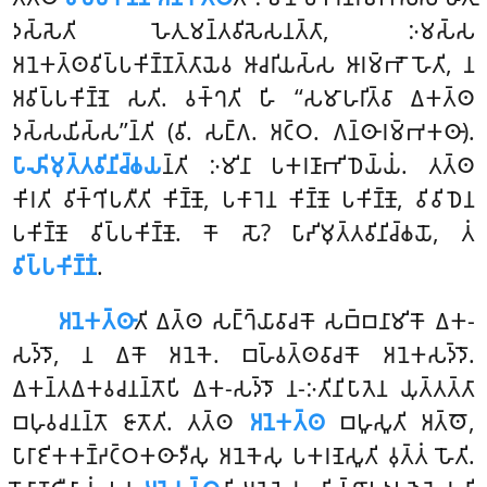
𑀤𑀲𑁆𑀲𑁂𑀢𑀺 𑀳𑁂𑀢𑀼𑀫𑀦𑁆𑀢𑀯𑀺𑀲𑁂𑀲𑀦𑀢𑁆𑀢𑀸, 𑀇𑀫𑀲𑁆𑀲
𑀅𑀦𑁂𑀓𑀢𑁆𑀣𑀯𑀺𑀧𑁆𑀧𑀓𑀺𑀡𑁆𑀡𑀢𑁆𑀢𑀸𑀬𑁂𑀯 𑀆𑀘𑀭𑀺𑀬𑀲𑁆𑀲 𑀆𑀭𑀫𑁆𑀪𑁄 𑀳𑁄𑀢𑀺, 𑀦
𑀅𑀯𑀺𑀧𑁆𑀧𑀓𑀺𑀡𑁆𑀡𑁂 𑀲𑀢𑀺. 𑀯𑀓𑁆𑀔𑀢𑀺 𑀳𑀺 ‘‘𑀲𑀫𑀸𑀳𑀭𑀺𑀢𑁆𑀯𑀸 𑀏𑀓𑀢𑁆𑀣
𑀤𑀲𑁆𑀲𑀬𑀺𑀲𑁆𑀲’’𑀦𑁆𑀢𑀺 (𑀯𑀺. 𑀲𑀗𑁆𑀕. 𑀅𑀝𑁆𑀞. 𑀕𑀦𑁆𑀣𑀸𑀭𑀫𑁆𑀪𑀓𑀣𑀸).
𑀧𑀸𑀴𑀺𑀫𑀼𑀢𑁆𑀢𑀯𑀺𑀦𑀺𑀘𑁆𑀙𑀬
𑀦𑁆𑀢𑀺 𑀇𑀫𑀺𑀦𑀸 𑀧𑀓𑀭𑀡𑀸𑀪𑀺𑀥𑁂𑀬𑁆𑀬𑀁. 𑀢𑀢𑁆𑀣
𑀓𑀺𑀭𑀢𑀺 𑀯𑀺𑀓𑁆𑀔𑀺𑀧𑀢𑀻𑀢𑀺 𑀓𑀺𑀡𑁆𑀡𑁄, 𑀧𑀓𑀸𑀭𑁂𑀦 𑀓𑀺𑀡𑁆𑀡𑁄 𑀧𑀓𑀺𑀡𑁆𑀡𑁄, 𑀯𑀺𑀯𑀺𑀥𑁂𑀦
𑀧𑀓𑀺𑀡𑁆𑀡𑁄 𑀯𑀺𑀧𑁆𑀧𑀓𑀺𑀡𑁆𑀡𑁄. 𑀓𑁄 𑀲𑁄? 𑀧𑀸𑀴𑀺𑀫𑀼𑀢𑁆𑀢𑀯𑀺𑀦𑀺𑀘𑁆𑀙𑀬𑁄, 𑀢𑀁
𑀯𑀺𑀧𑁆𑀧𑀓𑀺𑀡𑁆𑀡𑀁
.
𑀅𑀦𑁂𑀓𑀢𑁆𑀣𑀸
𑀢𑀺 𑀏𑀢𑁆𑀣 𑀲𑀗𑁆𑀔𑁆𑀬𑀸𑀯𑀸𑀘𑀓𑁄 𑀲𑀩𑁆𑀩𑀦𑀸𑀫𑀺𑀓𑁄 𑀏𑀓-
𑀲𑀤𑁆𑀤𑁄, 𑀦 𑀏𑀓𑁄 𑀅𑀦𑁂𑀓𑁂. 𑀩𑀳𑁆𑀯𑀢𑁆𑀣𑀯𑀸𑀘𑀓𑁄 𑀅𑀦𑁂𑀓𑀲𑀤𑁆𑀤𑁄.
𑀏𑀓𑀦𑁆𑀢𑀏𑀓𑀯𑀘𑀦𑀦𑁆𑀢𑁄𑀧𑀺 𑀏𑀓-𑀲𑀤𑁆𑀤𑁄 𑀦-𑀇𑀢𑀺𑀦𑀺𑀧𑀸𑀢𑁂𑀦 𑀬𑀼𑀢𑁆𑀢𑀢𑁆𑀢𑀸
𑀩𑀳𑀼𑀯𑀘𑀦𑀦𑁆𑀢𑁄 𑀚𑀸𑀢𑁄𑀢𑀺. 𑀢𑀢𑁆𑀣
𑀅𑀦𑁂𑀓𑀢𑁆𑀣
𑀩𑀳𑀽𑀲𑀽𑀢𑀺 𑀅𑀢𑁆𑀣𑁄,
𑀧𑀸𑀭𑀸𑀚𑀺𑀓𑀓𑀡𑁆𑀟𑀝𑁆𑀞𑀓𑀣𑀸𑀤𑀻𑀲𑀼 𑀅𑀦𑁂𑀓𑁂𑀲𑀼 𑀧𑀓𑀭𑀡𑁂𑀲𑀽𑀢𑀺
𑀯𑀼𑀢𑁆𑀢𑀁 𑀳𑁄𑀢𑀺.