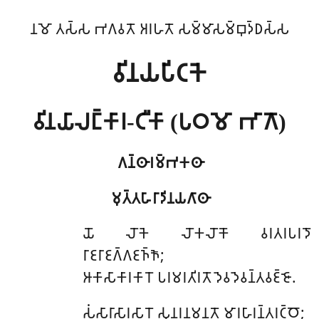
𑀦𑀫𑁄 𑀢𑀲𑁆𑀲 𑀪𑀕𑀯𑀢𑁄 𑀅𑀭𑀳𑀢𑁄 𑀲𑀫𑁆𑀫𑀸𑀲𑀫𑁆𑀩𑀼𑀤𑁆𑀥𑀲𑁆𑀲
𑀯𑀺𑀦𑀬𑀧𑀺𑀝𑀓𑁂
𑀯𑀺𑀦𑀬𑀸𑀮𑀗𑁆𑀓𑀸𑀭-𑀝𑀻𑀓𑀸 (𑀧𑀞𑀫𑁄 𑀪𑀸𑀕𑁄)
𑀕𑀦𑁆𑀣𑀸𑀭𑀫𑁆𑀪𑀓𑀣𑀸
𑀫𑀼𑀢𑁆𑀢𑀳𑀸𑀭𑀸𑀤𑀺𑀦𑀬𑀕𑀸𑀣𑀸
𑀬𑁄
𑀮𑁄𑀓𑁂 𑀮𑁄𑀓𑀮𑁄𑀓𑁄 𑀯𑀭𑀢𑀭𑀧𑀭𑀤𑁄
𑀭𑀸𑀚𑀭𑀸𑀚𑀕𑁆𑀕𑀚𑀜𑁆𑀜𑁄;
𑀆𑀓𑀸𑀲𑀸𑀓𑀸𑀭𑀓𑀸𑀭𑁄 𑀧𑀭𑀫𑀭𑀢𑀺𑀭𑀢𑁄 𑀤𑁂𑀯𑀤𑁂𑀯𑀦𑁆𑀢𑀯𑀚𑁆𑀚𑁄.
𑀲𑀁𑀲𑀸𑀭𑀸𑀲𑀸𑀭𑀲𑀸𑀭𑁄 𑀲𑀼𑀦𑀭𑀦𑀫𑀦𑀢𑁄 𑀫𑀸𑀭𑀳𑀸𑀭𑀦𑁆𑀢𑀭𑀝𑁆𑀞𑁄;