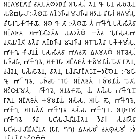
𑀅𑀗𑁆𑀕𑀫𑀗𑁆𑀕𑀸𑀦𑀺 𑀯𑀸𑀢𑀼𑀧𑀢𑁆𑀣𑀤𑁆𑀥𑀸𑀦𑀺 𑀅𑀳𑁂𑀲𑀼𑀁. 𑀢𑁂𑀦 𑀔𑁄 𑀧𑀦 𑀲𑀫𑀬𑁂𑀦
𑀲𑀫𑁆𑀩𑀳𑀼𑀮𑀸 𑀇𑀢𑁆𑀣𑀺𑀬𑁄 𑀕𑀦𑁆𑀥𑀜𑁆𑀘 𑀫𑀸𑀮𑀜𑁆𑀘 𑀆𑀤𑀸𑀬 𑀯𑀺𑀳𑀸𑀭𑀁 𑀆𑀕𑀫𑀺𑀁𑀲𑀼
𑀯𑀺𑀳𑀸𑀭𑀧𑁂𑀓𑁆𑀔𑀺𑀓𑀸𑀬𑁄. 𑀅𑀣 𑀔𑁄 𑀢𑀸 𑀇𑀢𑁆𑀣𑀺𑀬𑁄 𑀢𑀁 𑀪𑀺𑀓𑁆𑀔𑀼𑀁 𑀧𑀲𑁆𑀲𑀺𑀢𑁆𑀯𑀸
𑀅𑀗𑁆𑀕𑀚𑀸𑀢𑁂 𑀅𑀪𑀺𑀦𑀺𑀲𑀻𑀤𑀺𑀢𑁆𑀯𑀸 𑀬𑀸𑀯𑀤𑀢𑁆𑀣𑀁 𑀓𑀢𑁆𑀯𑀸 ‘𑀧𑀼𑀭𑀺𑀲𑀼𑀲𑀪𑁄
𑀯𑀢𑀸𑀬’𑀦𑁆𑀢𑀺 𑀯𑀢𑁆𑀯𑀸 𑀕𑀦𑁆𑀥𑀜𑁆𑀘 𑀫𑀸𑀮𑀜𑁆𑀘 𑀆𑀭𑁄𑀧𑁂𑀢𑁆𑀯𑀸 𑀧𑀓𑁆𑀓𑀫𑀺𑀁𑀲𑀼.
𑀪𑀺𑀓𑁆𑀔𑀽 𑀓𑀺𑀮𑀺𑀦𑁆𑀦𑀁 𑀧𑀲𑁆𑀲𑀺𑀢𑁆𑀯𑀸 𑀪𑀕𑀯𑀢𑁄 𑀏𑀢𑀫𑀢𑁆𑀣𑀁 𑀆𑀭𑁄𑀘𑁂𑀲𑀼𑀁.
𑀧𑀜𑁆𑀘𑀳𑀺, 𑀪𑀺𑀓𑁆𑀔𑀯𑁂, 𑀆𑀓𑀸𑀭𑁂𑀳𑀺 𑀅𑀗𑁆𑀕𑀚𑀸𑀢𑀁 𑀓𑀫𑁆𑀫𑀦𑀺𑀬𑀁 𑀳𑁄𑀢𑀺 𑀭𑀸𑀕𑁂𑀦,
𑀯𑀘𑁆𑀘𑁂𑀦, 𑀧𑀲𑁆𑀲𑀸𑀯𑁂𑀦, 𑀯𑀸𑀢𑁂𑀦, 𑀉𑀘𑁆𑀘𑀸𑀮𑀺𑀗𑁆𑀕𑀧𑀸𑀡𑀓𑀤𑀝𑁆𑀞𑁂𑀦. 𑀇𑀫𑁂𑀳𑀺
𑀔𑁄, 𑀪𑀺𑀓𑁆𑀔𑀯𑁂, 𑀧𑀜𑁆𑀘𑀳𑀸𑀓𑀸𑀭𑁂𑀳𑀺 𑀅𑀗𑁆𑀕𑀚𑀸𑀢𑀁 𑀓𑀫𑁆𑀫𑀦𑀺𑀬𑀁 𑀳𑁄𑀢𑀺.
𑀅𑀝𑁆𑀞𑀸𑀦𑀫𑁂𑀢𑀁, 𑀪𑀺𑀓𑁆𑀔𑀯𑁂, 𑀅𑀦𑀯𑀓𑀸𑀲𑁄, 𑀬𑀁 𑀢𑀲𑁆𑀲 𑀪𑀺𑀓𑁆𑀔𑀼𑀦𑁄
𑀭𑀸𑀕𑁂𑀦 𑀅𑀗𑁆𑀕𑀚𑀸𑀢𑀁 𑀓𑀫𑁆𑀫𑀦𑀺𑀬𑀁 𑀅𑀲𑁆𑀲, 𑀅𑀭𑀳𑀁 𑀲𑁄, 𑀪𑀺𑀓𑁆𑀔𑀯𑁂,
𑀪𑀺𑀓𑁆𑀔𑀼, 𑀅𑀦𑀸𑀧𑀢𑁆𑀢𑀺 𑀪𑀺𑀓𑁆𑀔𑀯𑁂 𑀢𑀲𑁆𑀲 𑀪𑀺𑀓𑁆𑀔𑀼𑀦𑁄. 𑀅𑀦𑀼𑀚𑀸𑀦𑀸𑀫𑀺
𑀪𑀺𑀓𑁆𑀔𑀯𑁂 𑀤𑀺𑀯𑀸 𑀧𑀝𑀺𑀲𑀮𑁆𑀮𑀻𑀬𑀦𑁆𑀢𑁂𑀦 𑀤𑁆𑀯𑀸𑀭𑀁 𑀲𑀁𑀯𑀭𑀺𑀢𑁆𑀯𑀸
𑀧𑀝𑀺𑀲𑀮𑁆𑀮𑀻𑀬𑀺𑀢𑀼’’𑀦𑁆𑀢𑀺 (𑀧𑀸𑀭𑀸. 𑁭𑁭) 𑀏𑀢𑀲𑁆𑀫𑀺𑀁 𑀯𑀢𑁆𑀣𑀼𑀲𑁆𑀫𑀺𑀁 𑀇𑀤𑀁
𑀯𑀼𑀢𑁆𑀢𑀦𑁆𑀢𑀺 𑀤𑀝𑁆𑀞𑀩𑁆𑀩𑀁.