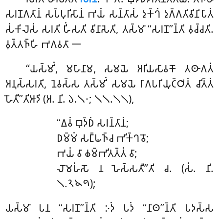
𑀲𑀭𑀡𑀕𑀢𑀸𑀦𑀁 𑀲𑀧𑁆𑀧𑀼𑀭𑀺𑀲𑀸𑀦𑀁 𑀪𑀬𑀁 𑀲𑀦𑁆𑀢𑀸𑀲𑀁 𑀤𑀼𑀓𑁆𑀔𑀁 𑀤𑀼𑀕𑁆𑀕𑀢𑀺𑀯𑀺𑀦𑀺𑀧𑀸𑀢𑀁
𑀲𑀁𑀓𑀺𑀮𑁂𑀲𑀁 𑀲𑀭𑀢𑀺 𑀳𑀺𑀁𑀲𑀢𑀺 𑀯𑀺𑀦𑀸𑀲𑁂𑀢𑀺, 𑀢𑀲𑁆𑀫𑀸 ‘‘𑀲𑀭𑀡’’𑀦𑁆𑀢𑀺 𑀯𑀼𑀘𑁆𑀘𑀢𑀺.
𑀯𑀼𑀢𑁆𑀢𑀜𑁆𑀳𑀺 𑀪𑀕𑀯𑀢𑀸 𑁋
‘‘𑀬𑀲𑁆𑀫𑀺𑀁, 𑀫𑀳𑀸𑀦𑀸𑀫, 𑀲𑀫𑀬𑁂 𑀅𑀭𑀺𑀬𑀲𑀸𑀯𑀓𑁄 𑀢𑀣𑀸𑀕𑀢𑀁
𑀅𑀦𑀼𑀲𑁆𑀲𑀭𑀢𑀺, 𑀦𑁂𑀯𑀲𑁆𑀲 𑀢𑀲𑁆𑀫𑀺𑀁 𑀲𑀫𑀬𑁂 𑀭𑀸𑀕𑀧𑀭𑀺𑀬𑀼𑀝𑁆𑀞𑀺𑀢𑀁 𑀘𑀺𑀢𑁆𑀢𑀁
𑀳𑁄𑀢𑀻’’𑀢𑀺𑀆𑀤𑀺 (𑀅. 𑀦𑀺. 𑁬.𑁧𑁦; 𑁧𑁧.𑁧𑁧),
‘‘𑀏𑀯𑀁
𑀩𑀼𑀤𑁆𑀥𑀁 𑀲𑀭𑀦𑁆𑀢𑀸𑀦𑀁;
𑀥𑀫𑁆𑀫𑀁 𑀲𑀗𑁆𑀖𑀜𑁆𑀘 𑀪𑀺𑀓𑁆𑀔𑀯𑁄;
𑀪𑀬𑀁 𑀯𑀸 𑀙𑀫𑁆𑀪𑀺𑀢𑀢𑁆𑀢𑀁 𑀯𑀸;
𑀮𑁄𑀫𑀳𑀁𑀲𑁄 𑀦 𑀳𑁂𑀲𑁆𑀲𑀢𑀻’’𑀢𑀺 𑀘. (𑀲𑀁. 𑀦𑀺.
𑁧.𑁨𑁪𑁯);
𑀬𑀲𑁆𑀫𑀸 𑀧𑀦 ‘‘𑀲𑀭𑀡’’𑀦𑁆𑀢𑀺 𑀇𑀤𑀁 𑀧𑀤𑀁 ‘‘𑀦𑀸𑀣’’𑀦𑁆𑀢𑀺 𑀧𑀤𑀲𑁆𑀲