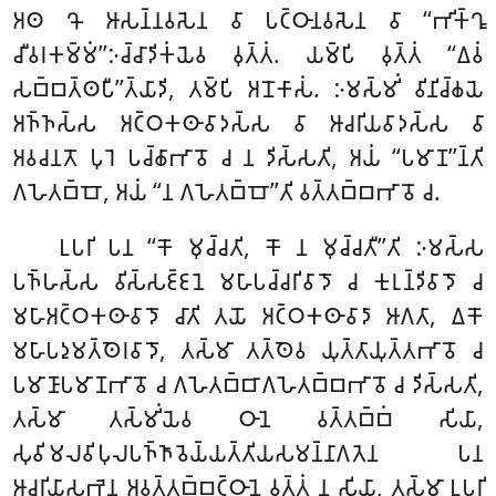
𑀅𑀣 𑀔𑁄 𑀆𑀲𑀦𑁆𑀦𑀯𑀲𑁂𑀦 𑀯𑀸 𑀧𑀝𑁆𑀞𑀸𑀦𑀯𑀲𑁂𑀦 𑀯𑀸 ‘‘𑀪𑀺𑀓𑁆𑀔𑀽
𑀘𑀻𑀯𑀭𑀓𑀫𑁆𑀫𑀁’’𑀇𑀘𑁆𑀘𑀸𑀤𑀺𑀓𑀁𑀬𑁂𑀯 𑀯𑀼𑀢𑁆𑀢𑀁. 𑀬𑀫𑁆𑀧𑀺 𑀯𑀼𑀢𑁆𑀢𑀁 ‘‘𑀏𑀯𑀁
𑀲𑀩𑁆𑀩𑀢𑁆𑀣𑀧𑀻’’𑀢𑁆𑀬𑀸𑀤𑀺, 𑀢𑀫𑁆𑀧𑀺 𑀅𑀦𑁄𑀓𑀸𑀲𑀁. 𑀇𑀫𑀲𑁆𑀫𑀺𑀁 𑀯𑀺𑀦𑀺𑀘𑁆𑀙𑀬𑁂
𑀅𑀜𑁆𑀜𑀲𑁆𑀲 𑀅𑀝𑁆𑀞𑀓𑀣𑀸𑀯𑀸𑀤𑀲𑁆𑀲 𑀯𑀸 𑀆𑀘𑀭𑀺𑀬𑀯𑀸𑀤𑀲𑁆𑀲 𑀯𑀸
𑀅𑀯𑀘𑀦𑀢𑁄 𑀧𑀼𑀭𑁂 𑀧𑀘𑁆𑀙𑀸𑀪𑀸𑀯𑁄 𑀘 𑀦 𑀤𑀺𑀲𑁆𑀲𑀢𑀺, 𑀅𑀬𑀁 ‘‘𑀧𑀫𑀸𑀡’’𑀦𑁆𑀢𑀺
𑀕𑀳𑁂𑀢𑀩𑁆𑀩𑁄, 𑀅𑀬𑀁 ‘‘𑀦 𑀕𑀳𑁂𑀢𑀩𑁆𑀩𑁄’’𑀢𑀺 𑀯𑀢𑁆𑀢𑀩𑁆𑀩𑀪𑀸𑀯𑁄 𑀘.
𑀉𑀧𑀭𑀺 𑀧𑀦 ‘‘𑀓𑁄 𑀫𑀼𑀘𑁆𑀘𑀢𑀺, 𑀓𑁄 𑀦 𑀫𑀼𑀘𑁆𑀘𑀢𑀻’’𑀢𑀺 𑀇𑀫𑀲𑁆𑀲
𑀧𑀜𑁆𑀳𑀲𑁆𑀲 𑀯𑀺𑀲𑁆𑀲𑀚𑁆𑀚𑀦𑁂 𑀫𑀳𑀸𑀧𑀘𑁆𑀘𑀭𑀺𑀯𑀸𑀤𑁄 𑀘 𑀓𑀼𑀭𑀼𑀦𑁆𑀤𑀺𑀯𑀸𑀤𑁄 𑀘
𑀫𑀳𑀸𑀅𑀝𑁆𑀞𑀓𑀣𑀸𑀯𑀸𑀤𑁄 𑀘𑀸𑀢𑀺 𑀢𑀬𑁄 𑀅𑀝𑁆𑀞𑀓𑀣𑀸𑀯𑀸𑀤𑀸 𑀆𑀕𑀢𑀸, 𑀏𑀓𑁄
𑀫𑀳𑀸𑀧𑀤𑀼𑀫𑀢𑁆𑀣𑁂𑀭𑀯𑀸𑀤𑁄, 𑀢𑀲𑁆𑀫𑀸 𑀢𑀢𑁆𑀣𑁂𑀯 𑀬𑀼𑀢𑁆𑀢𑀸𑀬𑀼𑀢𑁆𑀢𑀪𑀸𑀯𑁄 𑀘
𑀧𑀫𑀸𑀡𑀸𑀧𑀫𑀸𑀡𑀪𑀸𑀯𑁄 𑀘 𑀕𑀳𑁂𑀢𑀩𑁆𑀩𑀸𑀕𑀳𑁂𑀢𑀩𑁆𑀩𑀪𑀸𑀯𑁄 𑀘 𑀤𑀺𑀲𑁆𑀲𑀢𑀺,
𑀢𑀲𑁆𑀫𑀸 𑀢𑀲𑁆𑀫𑀺𑀁𑀬𑁂𑀯 𑀞𑀸𑀦𑁂 𑀯𑀢𑁆𑀢𑀩𑁆𑀩𑀁 𑀲𑀺𑀬𑀸,
𑀲𑀼𑀯𑀺𑀫𑀮𑀯𑀺𑀧𑀼𑀮𑀧𑀜𑁆𑀜𑀸𑀯𑁂𑀬𑁆𑀬𑀢𑁆𑀢𑀺𑀬𑀲𑀫𑀦𑁆𑀦𑀸𑀕𑀢𑁂𑀦 𑀧𑀦
𑀆𑀘𑀭𑀺𑀬𑀸𑀲𑀪𑁂𑀦 𑀅𑀯𑀢𑁆𑀢𑀩𑁆𑀩𑀝𑁆𑀞𑀸𑀦𑁂 𑀯𑀼𑀢𑁆𑀢𑀁 𑀦 𑀲𑀺𑀬𑀸, 𑀢𑀲𑁆𑀫𑀸 𑀉𑀧𑀭𑀺