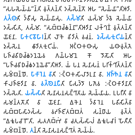
‘‘𑀲𑀳𑀲𑁂𑀬𑁆𑀬’’𑀦𑁆𑀢𑀺 𑀯𑀼𑀢𑁆𑀢𑀦𑁆𑀢𑀺 𑀤𑀲𑁆𑀲𑁂𑀦𑁆𑀢𑁄 𑀆𑀳 ‘‘𑀲𑁂𑀬𑁆𑀬𑀸’’𑀢𑀺𑀆𑀤𑀺.
𑀢𑀢𑁆𑀣𑀸
𑀢𑀺 𑀤𑁆𑀯𑀻𑀲𑀼 𑀲𑁂𑀬𑁆𑀬𑀸𑀲𑀼.
𑀢𑀲𑁆𑀫𑀸
𑀢𑀺 𑀬𑀲𑁆𑀫𑀸 𑀤𑁆𑀯𑁂 𑀲𑁂𑀬𑁆𑀬𑀸
𑀤𑀲𑁆𑀲𑀺𑀢𑀸, 𑀢𑀲𑁆𑀫𑀸. ‘‘𑀲𑀩𑁆𑀩𑀘𑁆𑀙𑀦𑁆𑀦𑀸’’𑀢𑀺𑀆𑀤𑀺𑀦𑀸 𑀮𑀓𑁆𑀔𑀡𑀁 𑀯𑀼𑀢𑁆𑀢𑀦𑁆𑀢𑀺
𑀬𑁄𑀚𑀦𑀸.
𑀧𑀸𑀓𑀝𑀯𑁄𑀳𑀸𑀭
𑀦𑁆𑀢𑀺 𑀮𑁄𑀓𑁂 𑀯𑀺𑀤𑀺𑀢𑀁 𑀯𑀘𑀦𑀁.
𑀤𑀼𑀲𑁆𑀲𑀓𑀼𑀝𑀺𑀬
𑀦𑁆𑀢𑀺
𑀤𑀼𑀲𑁆𑀲𑁂𑀦 𑀙𑀸𑀤𑀺𑀢𑀓𑀼𑀝𑀺𑀬𑀁. 𑀅𑀝𑁆𑀞𑀓𑀣𑀸𑀲𑀼 𑀬𑀣𑀸𑀯𑀼𑀢𑁆𑀢𑁂
𑀧𑀜𑁆𑀘𑀯𑀺𑀥𑀘𑁆𑀙𑀤𑀦𑁂𑀬𑁂𑀯 𑀕𑀬𑁆𑀳𑀫𑀸𑀦𑁂 𑀓𑁄 𑀤𑁄𑀲𑁄𑀢𑀺 𑀆𑀳
‘‘𑀧𑀜𑁆𑀘𑀯𑀺𑀥𑀘𑁆𑀙𑀤𑀦𑁂𑀬𑁂𑀯𑀸’’𑀢𑀺𑀆𑀤𑀺. 𑀬𑀁 𑀧𑀦
𑀲𑁂𑀦𑀸𑀲𑀦𑀁 𑀧𑀭𑀺𑀓𑁆𑀔𑀺𑀢𑁆𑀢𑀦𑁆𑀢𑀺
𑀲𑀫𑁆𑀩𑀦𑁆𑀥𑁄.
𑀧𑀸𑀓𑀸𑀭𑁂𑀦 𑀯𑀸
𑀢𑀺 𑀇𑀝𑁆𑀞𑀓𑀲𑀺𑀮𑀸𑀤𑀸𑀭𑀼𑀦𑀸 𑀯𑀸.
𑀅𑀜𑁆𑀜𑁂𑀦 𑀯𑀸
𑀢𑀺
𑀓𑀺𑀮𑀜𑁆𑀚𑀸𑀤𑀺𑀦𑀸 𑀯𑀸.
𑀯𑀢𑁆𑀣𑁂𑀦𑀧𑀻
𑀢𑀺 𑀧𑀺𑀲𑀤𑁆𑀤𑁄 𑀧𑀕𑁂𑀯 𑀇𑀝𑁆𑀞𑀓𑀸𑀤𑀺𑀦𑀸𑀢𑀺
𑀤𑀲𑁆𑀲𑁂𑀢𑀺.
𑀬𑀲𑁆𑀲𑀸
𑀢𑀺 𑀲𑁂𑀦𑀸𑀲𑀦𑀲𑀗𑁆𑀔𑀸𑀢𑀸𑀬 𑀲𑁂𑀬𑁆𑀬𑀸𑀬. 𑀉𑀧𑀭𑀻𑀢𑀺 𑀯𑀸
𑀲𑀫𑀦𑁆𑀢𑀢𑁄𑀢𑀺 𑀯𑀸 𑀬𑁄𑀚𑀦𑀸. 𑀏𑀓𑁂𑀦 𑀤𑁆𑀯𑀸𑀭𑁂𑀦 𑀧𑀯𑀺𑀲𑀺𑀢𑁆𑀯𑀸
𑀲𑀩𑁆𑀩𑀧𑀸𑀲𑀸𑀤𑀲𑁆𑀲 𑀯𑀴𑀜𑁆𑀚𑀺𑀢𑀩𑁆𑀩𑀢𑀁 𑀲𑀦𑁆𑀥𑀸𑀬 𑀯𑀼𑀢𑁆𑀢𑀁
‘‘𑀏𑀓𑀽𑀧𑀘𑀸𑀭𑁄’’𑀢𑀺. 𑀲𑀢𑀕𑀩𑁆𑀪𑀁 𑀯𑀸 𑀘𑀢𑀼𑀲𑁆𑀲𑀸𑀮𑀁 𑀏𑀓𑀽𑀧𑀘𑀸𑀭𑀁 𑀳𑁄𑀢𑀻𑀢𑀺
𑀲𑀫𑁆𑀩𑀦𑁆𑀥𑁄.
𑀢
𑀦𑁆𑀢𑀺 𑀲𑁂𑀦𑀸𑀲𑀦𑀲𑀗𑁆𑀔𑀸𑀢𑀁 𑀲𑁂𑀬𑁆𑀬𑀁.