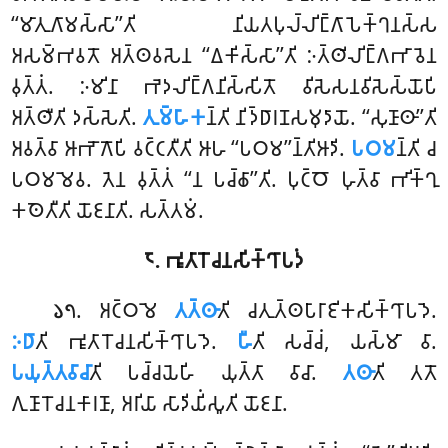
‘‘𑀫𑀸𑀢𑀼𑀕𑀸𑀫𑀲𑁆𑀲𑀸’’𑀢𑀺 𑀦𑀺𑀬𑀢𑀧𑀼𑀮𑁆𑀮𑀺𑀗𑁆𑀕𑀸𑀧𑁂𑀓𑁆𑀔𑀦𑀲𑁆𑀲
𑀅𑀲𑀫𑁆𑀪𑀯𑀢𑁄 𑀅𑀢𑁆𑀣𑀯𑀲𑁂𑀦 ‘‘𑀏𑀓𑀺𑀲𑁆𑀲𑀸’’𑀢𑀺 𑀇𑀢𑁆𑀣𑀺𑀮𑀺𑀗𑁆𑀕𑀪𑀸𑀯𑁂𑀦
𑀯𑀼𑀢𑁆𑀢𑀁. 𑀇𑀫𑀺𑀦𑀸 𑀪𑁂𑀤𑀮𑀺𑀗𑁆𑀕𑀦𑀺𑀲𑁆𑀲𑀺𑀢𑁄 𑀯𑀺𑀲𑁂𑀲𑀦𑀯𑀺𑀲𑁂𑀲𑁆𑀬𑁄𑀧𑀺
𑀅𑀢𑁆𑀣𑀻𑀢𑀺 𑀤𑀲𑁆𑀲𑁂𑀢𑀺.
𑀢𑀼𑀫𑁆𑀳𑀸𑀓
𑀦𑁆𑀢𑀺 𑀦𑀺𑀤𑁆𑀥𑀸𑀭𑀡𑀲𑀫𑀼𑀤𑀸𑀬𑁄. ‘‘𑀲𑀼𑀡𑀸𑀣𑀸’’𑀢𑀺
𑀅𑀯𑀢𑁆𑀯𑀸 𑀆𑀪𑁄𑀕𑁄𑀧𑀺 𑀯𑀝𑁆𑀝𑀢𑀻𑀢𑀺 𑀆𑀳 ‘‘𑀧𑀞𑀫’’𑀦𑁆𑀢𑀺𑀆𑀤𑀺.
𑀧𑀞𑀫
𑀦𑁆𑀢𑀺 𑀘
𑀧𑀞𑀫𑀫𑁂𑀯. 𑀢𑁂𑀦 𑀯𑀼𑀢𑁆𑀢𑀁 ‘‘𑀦 𑀧𑀘𑁆𑀙𑀸’’𑀢𑀺. 𑀧𑀼𑀝𑁆𑀞𑁄 𑀳𑀼𑀢𑁆𑀯𑀸 𑀪𑀺𑀓𑁆𑀔𑀼
𑀓𑀣𑁂𑀢𑀻𑀢𑀺 𑀬𑁄𑀚𑀦𑀸𑀢𑀺. 𑀲𑀢𑁆𑀢𑀫𑀁.
𑁮. 𑀪𑀽𑀢𑀸𑀭𑁄𑀘𑀦𑀲𑀺𑀓𑁆𑀔𑀸𑀧𑀤𑀁
. 𑀅𑀝𑁆𑀞𑀫𑁂
𑀢𑀢𑁆𑀣𑀸
𑀢𑀺 𑀘𑀢𑀼𑀢𑁆𑀣𑀧𑀸𑀭𑀸𑀚𑀺𑀓𑀲𑀺𑀓𑁆𑀔𑀸𑀧𑀤𑁂.
𑁬𑁭
𑀇𑀥𑀸
𑀢𑀺 𑀪𑀽𑀢𑀸𑀭𑁄𑀘𑀦𑀲𑀺𑀓𑁆𑀔𑀸𑀧𑀤𑁂.
𑀳𑀻
𑀢𑀺 𑀲𑀘𑁆𑀘𑀁, 𑀬𑀲𑁆𑀫𑀸 𑀯𑀸.
𑀧𑀬𑀼𑀢𑁆𑀢𑀯𑀸𑀘𑀸
𑀢𑀺 𑀧𑀘𑁆𑀘𑀬𑁂𑀳𑀺 𑀬𑀼𑀢𑁆𑀢𑀸 𑀯𑀸𑀘𑀸.
𑀢𑀣𑀸
𑀢𑀺 𑀢𑀢𑁄
𑀕𑀼𑀡𑀸𑀭𑁄𑀘𑀦𑀓𑀸𑀭𑀡𑀸, 𑀅𑀭𑀺𑀬𑀸 𑀲𑀸𑀤𑀺𑀬𑀺𑀁𑀲𑀽𑀢𑀺 𑀬𑁄𑀚𑀦𑀸.