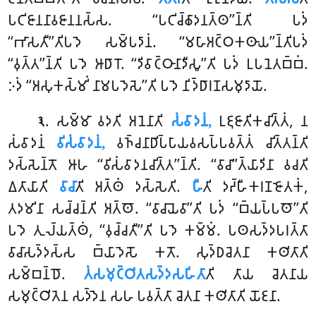
𑀧𑀝𑀺𑀚𑀸𑀦𑀦𑀸𑀯𑀚𑀸𑀦𑀦𑀲𑁆𑀲. ‘‘𑀧𑀝𑀺𑀘𑁆𑀙𑀸𑀤𑀦𑀢𑁆𑀣’’𑀦𑁆𑀢𑀺 𑀧𑀤𑀁
‘‘𑀪𑀸𑀲𑀢𑀻’’𑀢𑀺𑀧𑀤𑁂 𑀲𑀫𑁆𑀧𑀤𑀸𑀦𑀁. ‘‘𑀫𑀳𑀸𑀅𑀝𑁆𑀞𑀓𑀣𑀸𑀬’’𑀦𑁆𑀢𑀺𑀧𑀤𑀁
‘‘𑀯𑀼𑀢𑁆𑀢’’𑀦𑁆𑀢𑀺 𑀧𑀤𑁂 𑀆𑀥𑀸𑀭𑁄. ‘‘𑀤𑀺𑀯𑀸𑀝𑁆𑀞𑀸𑀦𑀸𑀤𑀻𑀲𑀽’’𑀢𑀺 𑀧𑀤𑀁 𑀉𑀧𑀦𑁂𑀢𑀩𑁆𑀩𑀁.
𑀇𑀤𑀁 ‘‘𑀅𑀲𑀼𑀓𑀲𑁆𑀫𑀺𑀁 𑀦𑀸𑀫𑀧𑀤𑁂𑀲𑁂’’𑀢𑀺 𑀧𑀤𑁂 𑀦𑀺𑀤𑁆𑀥𑀸𑀭𑀡𑀲𑀫𑀼𑀤𑀸𑀬𑁄.
. 𑀲𑀫𑁆𑀫𑀸
𑀯𑀤𑀢𑀺 𑀅𑀦𑁂𑀦𑀸𑀢𑀺
𑀲𑀁𑀯𑀸𑀤𑀦𑀁,
𑀉𑀚𑀼𑀚𑀸𑀢𑀺𑀓𑀘𑀺𑀢𑁆𑀢𑀁, 𑀦
𑁩
𑀲𑀁𑀯𑀸𑀤𑀦𑀁
𑀯𑀺𑀲𑀁𑀯𑀸𑀤𑀦𑀁,
𑀯𑀜𑁆𑀘𑀦𑀸𑀥𑀺𑀧𑁆𑀧𑀸𑀬𑀯𑀲𑀧𑁆𑀧𑀯𑀢𑁆𑀢𑀁 𑀘𑀺𑀢𑁆𑀢𑀦𑁆𑀢𑀺
𑀤𑀲𑁆𑀲𑁂𑀦𑁆𑀢𑁄 𑀆𑀳 ‘‘𑀯𑀺𑀲𑀁𑀯𑀸𑀤𑀦𑀘𑀺𑀢𑁆𑀢’’𑀦𑁆𑀢𑀺. ‘‘𑀯𑀸𑀘𑀸’’𑀢𑁆𑀬𑀸𑀤𑀺𑀦𑀸 𑀯𑀘𑀢𑀺
𑀏𑀢𑀸𑀬𑀸𑀢𑀺
𑀯𑀸𑀘𑀸
𑀢𑀺 𑀅𑀢𑁆𑀣𑀁 𑀤𑀲𑁆𑀲𑁂𑀢𑀺
.
𑀳𑀻
𑀢𑀺 𑀤𑀴𑁆𑀳𑀻𑀓𑀭𑀡𑀚𑁄𑀢𑀓𑀁,
𑀢𑀤𑀫𑀺𑀦𑀸 𑀲𑀘𑁆𑀘𑀦𑁆𑀢𑀺 𑀅𑀢𑁆𑀣𑁄. ‘‘𑀯𑀸𑀘𑀸𑀬𑁂𑀯𑀸’’𑀢𑀺 𑀧𑀤𑀁 ‘‘𑀩𑁆𑀬𑀧𑁆𑀧𑀣𑁄’’𑀢𑀺
𑀧𑀤𑁂 𑀢𑀼𑀮𑁆𑀬𑀢𑁆𑀣𑀁, ‘‘𑀯𑀼𑀘𑁆𑀘𑀢𑀻’’𑀢𑀺 𑀧𑀤𑁂 𑀓𑀫𑁆𑀫𑀁. 𑀧𑀣𑀲𑀤𑁆𑀤𑀧𑀭𑀢𑁆𑀢𑀸
𑀯𑀸𑀘𑀸𑀲𑀤𑁆𑀤𑀲𑁆𑀲 𑀩𑁆𑀬𑀸𑀤𑁂𑀲𑁄 𑀓𑀢𑁄. 𑀲𑀼𑀤𑁆𑀥𑀘𑁂𑀢𑀦𑀸 𑀓𑀣𑀺𑀢𑀸𑀢𑀺
𑀲𑀫𑁆𑀩𑀦𑁆𑀥𑁄.
𑀢𑀁𑀲𑀫𑀼𑀝𑁆𑀞𑀺𑀢𑀲𑀤𑁆𑀤𑀲𑀳𑀺𑀢𑀸
𑀢𑀺 𑀢𑀸𑀬 𑀘𑁂𑀢𑀦𑀸𑀬
𑀲𑀫𑀼𑀝𑁆𑀞𑀺𑀢𑁂𑀦 𑀲𑀤𑁆𑀤𑁂𑀦 𑀲𑀳 𑀧𑀯𑀢𑁆𑀢𑀸 𑀘𑁂𑀢𑀦𑀸 𑀓𑀣𑀺𑀢𑀸𑀢𑀺 𑀬𑁄𑀚𑀦𑀸.