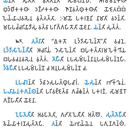
𑀬
𑀦𑁆𑀢𑀺 𑀲𑀼𑀢𑁆𑀢𑀁 𑀯𑀼𑀢𑁆𑀢𑀦𑁆𑀢𑀺 𑀲𑀫𑁆𑀩𑀦𑁆𑀥𑁄. 𑀆𑀭𑀫𑁆𑀫𑀡𑀓𑀣𑀸
𑀩𑀼𑀤𑁆𑀥𑀺𑀓𑀓𑀣𑀸 𑀤𑀡𑁆𑀟𑀓𑀓𑀣𑀸 𑀜𑀸𑀡𑀯𑀢𑁆𑀣𑀼𑀓𑀣𑀸𑀢𑀺 𑀬𑁄𑀚𑁂𑀢𑀩𑁆𑀩𑀁
𑀧𑁂𑀬𑁆𑀬𑀸𑀮𑀯𑀲𑁂𑀦 𑀯𑀼𑀢𑁆𑀢𑀢𑁆𑀢𑀸. 𑀇𑀫𑀸𑀬𑁄 𑀧𑀓𑀭𑀡𑀸𑀦𑀺 𑀦𑀸𑀫𑀸𑀢𑀺 𑀯𑀤𑀦𑁆𑀢𑀺.
𑀫𑀳𑀸𑀧𑀘𑁆𑀘𑀭𑀺𑀬𑀸𑀤𑀻𑀲𑀼 𑀯𑀢𑁆𑀯𑀸 𑀧𑀭𑀺𑀕𑁆𑀕𑀳𑀺𑀢𑁄𑀢𑀺 𑀬𑁄𑀚𑀦𑀸.
𑀬
𑀦𑁆𑀢𑀺 𑀲𑀼𑀢𑁆𑀢𑀁.
.
𑀢𑀢𑁆𑀭𑀸
𑀢𑀺 ‘‘𑀏𑀓𑀢𑁄 𑀉𑀤𑁆𑀤𑀺𑀲𑀸𑀧𑁂𑀦𑁆𑀢𑁄’’𑀢𑀺 𑀯𑀘𑀦𑁂.
𑁪𑁮
𑀉𑀤𑁆𑀤𑀺𑀲𑀸𑀧𑁂𑀦𑁆𑀢𑀻
𑀢𑀺 𑀆𑀘𑀭𑀺𑀬𑀁 𑀤𑁂𑀲𑀸𑀧𑁂𑀦𑁆𑀢𑀺 𑀩𑀳𑀼𑀓𑀢𑁆𑀢𑀸𑀭𑀫𑀧𑁂𑀓𑁆𑀔𑀺𑀬
𑀩𑀳𑀼𑀯𑀘𑀦𑀯𑀲𑁂𑀦 𑀯𑀼𑀢𑁆𑀢𑀁.
𑀢𑁂𑀳𑀻
𑀢𑀺 𑀉𑀧𑀲𑀫𑁆𑀧𑀦𑁆𑀦𑀸𑀦𑀼𑀧𑀲𑀫𑁆𑀧𑀦𑁆𑀦𑁂𑀳𑀺.
𑀤𑁆𑀯𑁂𑀧𑀻
𑀢𑀺 𑀉𑀧𑀲𑀫𑁆𑀧𑀦𑁆𑀦𑁄 𑀘 𑀅𑀦𑀼𑀧𑀲𑀫𑁆𑀧𑀦𑁆𑀦𑁄 𑀘.
𑀉𑀧𑀘𑀸𑀭
𑀦𑁆𑀢𑀺
𑀤𑁆𑀯𑀸𑀤𑀲𑀳𑀢𑁆𑀣𑀽𑀧𑀘𑀸𑀭𑀁.
𑀬𑁂𑀲
𑀦𑁆𑀢𑀺 𑀪𑀺𑀓𑁆𑀔𑀽𑀦𑀁.
𑀧𑀮𑀸𑀬𑀦𑀓𑀕𑀦𑁆𑀣
𑀦𑁆𑀢𑀺 𑀧𑀭𑀺𑀯𑀚𑁆𑀚𑁂𑀢𑁆𑀯𑀸 𑀕𑀘𑁆𑀙𑀦𑁆𑀢𑀁 𑀧𑀓𑀭𑀡𑀁. 𑀲𑀸𑀫𑀡𑁂𑀭𑁄
𑀕𑀡𑁆𑀳𑀸𑀢𑀻𑀢𑀺 𑀬𑁄𑀚𑀦𑀸.
𑀑𑀧𑀸𑀢𑁂𑀢𑀻
𑀢𑀺 𑀅𑀯𑀧𑀸𑀢𑁂𑀢𑀺, 𑀕𑀴𑀺𑀢𑀸𑀧𑁂𑀢𑀻𑀢𑀺 𑀅𑀢𑁆𑀣𑁄.
𑀲𑀼𑀢𑁆𑀢𑁂𑀧𑀻
𑀢𑀺
𑀯𑁂𑀬𑁆𑀬𑀸𑀓𑀭𑀡𑀲𑀼𑀢𑁆𑀢𑁂𑀧𑀺.
𑀢
𑀦𑁆𑀢𑀺 𑀬𑁂𑀪𑀼𑀬𑁆𑀬𑁂𑀦 𑀧𑀕𑀼𑀡𑀕𑀦𑁆𑀣𑀁.