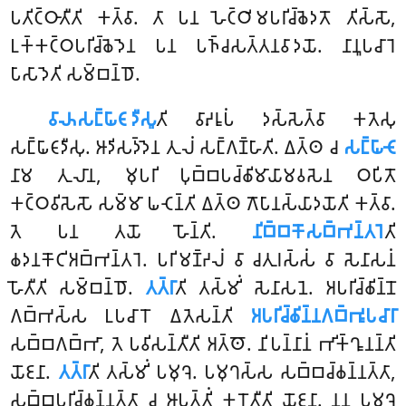
𑀧𑀢𑀺𑀝𑁆𑀞𑀸𑀢𑀻𑀢𑀺 𑀓𑀢𑁆𑀯𑀸. 𑀢𑀸 𑀧𑀦 𑀳𑁂𑀝𑁆𑀞𑀺𑀫𑀧𑀭𑀺𑀘𑁆𑀙𑁂𑀤𑀢𑁄 𑀢𑀺𑀲𑁆𑀲𑁄,
𑀉𑀓𑁆𑀓𑀝𑁆𑀞𑀧𑀭𑀺𑀘𑁆𑀙𑁂𑀤𑁂𑀦 𑀧𑀦 𑀧𑀜𑁆𑀘𑀲𑀢𑁆𑀢𑀦𑀯𑀸𑀤𑀬𑁄. 𑀦𑀸𑀦𑀽𑀧𑀘𑀸𑀭𑁂
𑀧𑀸𑀲𑀸𑀤𑁂𑀢𑀺 𑀲𑀫𑁆𑀩𑀦𑁆𑀥𑁄.
𑀯𑀸𑀴𑀲𑀗𑁆𑀖𑀸𑀝𑀸𑀤𑀻𑀲𑀽
𑀢𑀺
𑀯𑀸𑀴𑀭𑀽𑀧𑀁 𑀤𑀲𑁆𑀲𑁂𑀢𑁆𑀯𑀸 𑀓𑀢𑁂𑀲𑀼
𑀲𑀗𑁆𑀖𑀸𑀝𑀸𑀤𑀻𑀲𑀼. 𑀆𑀤𑀺𑀲𑀤𑁆𑀤𑁂𑀦 𑀢𑀼𑀮𑀁 𑀲𑀗𑁆𑀕𑀡𑁆𑀳𑀸𑀢𑀺. 𑀏𑀢𑁆𑀣 𑀘
𑀲𑀗𑁆𑀖𑀸𑀝𑁄
𑀦𑀸𑀫 𑀢𑀼𑀮𑀸𑀦, 𑀫𑀼𑀧𑀭𑀺 𑀧𑀼𑀩𑁆𑀩𑀧𑀘𑁆𑀙𑀺𑀫𑀸𑀬𑀸𑀫𑀯𑀲𑁂𑀦 𑀞𑀧𑀺𑀢𑁄
𑀓𑀝𑁆𑀞𑀯𑀺𑀲𑁂𑀲𑁄 𑀲𑀫𑁆𑀫𑀸 𑀖𑀝𑁂𑀦𑁆𑀢𑀺 𑀏𑀢𑁆𑀣 𑀕𑁄𑀧𑀸𑀦𑀲𑁆𑀬𑀸𑀤𑀬𑁄𑀢𑀺
𑀓𑀢𑁆𑀯𑀸.
𑀢𑁂 𑀧𑀦 𑀢𑀬𑁄 𑀳𑁄𑀦𑁆𑀢𑀺.
𑀦𑀺𑀩𑁆𑀩𑀓𑁄𑀲𑀩𑁆𑀪𑀦𑁆𑀢𑀭𑁂
𑀢𑀺
𑀙𑀤𑀦𑀓𑁄𑀝𑀺𑀅𑀩𑁆𑀪𑀦𑁆𑀢𑀭𑁂. 𑀧𑀭𑀺𑀫𑀡𑁆𑀟𑀮𑀁 𑀯𑀸 𑀘𑀢𑀼𑀭𑀲𑁆𑀲𑀁 𑀯𑀸 𑀲𑁂𑀦𑀸𑀲𑀦𑀁
𑀳𑁄𑀢𑀻𑀢𑀺 𑀲𑀫𑁆𑀩𑀦𑁆𑀥𑁄.
𑀢𑀢𑁆𑀭𑀸
𑀢𑀺 𑀢𑀲𑁆𑀫𑀺𑀁 𑀲𑁂𑀦𑀸𑀲𑀦𑁂. 𑀅𑀧𑀭𑀺𑀘𑁆𑀙𑀺𑀦𑁆𑀦𑁄
𑀕𑀩𑁆𑀪𑀲𑁆𑀲 𑀉𑀧𑀘𑀸𑀭𑁄 𑀏𑀢𑁂𑀲𑀦𑁆𑀢𑀺
𑀅𑀧𑀭𑀺𑀘𑁆𑀙𑀺𑀦𑁆𑀦𑀕𑀩𑁆𑀪𑀽𑀧𑀘𑀸𑀭𑀸
𑀲𑀩𑁆𑀩𑀕𑀩𑁆𑀪𑀸, 𑀢𑁂 𑀧𑀯𑀺𑀲𑀦𑁆𑀢𑀻𑀢𑀺 𑀅𑀢𑁆𑀣𑁄. 𑀦𑀺𑀧𑀦𑁆𑀦𑀸𑀦𑀁 𑀪𑀺𑀓𑁆𑀔𑀽𑀦𑀦𑁆𑀢𑀺
𑀬𑁄𑀚𑀦𑀸.
𑀢𑀢𑁆𑀭𑀸
𑀢𑀺 𑀢𑀲𑁆𑀫𑀺𑀁 𑀧𑀫𑀼𑀔𑁂. 𑀧𑀫𑀼𑀔𑀲𑁆𑀲 𑀲𑀩𑁆𑀩𑀘𑁆𑀙𑀦𑁆𑀦𑀢𑁆𑀢𑀸,
𑀲𑀩𑁆𑀩𑀧𑀭𑀺𑀘𑁆𑀙𑀦𑁆𑀦𑀢𑁆𑀢𑀸 𑀘 𑀆𑀧𑀢𑁆𑀢𑀺𑀁 𑀓𑀭𑁄𑀢𑀻𑀢𑀺 𑀬𑁄𑀚𑀦𑀸. 𑀦𑀦𑀼 𑀧𑀫𑀼𑀔𑁂