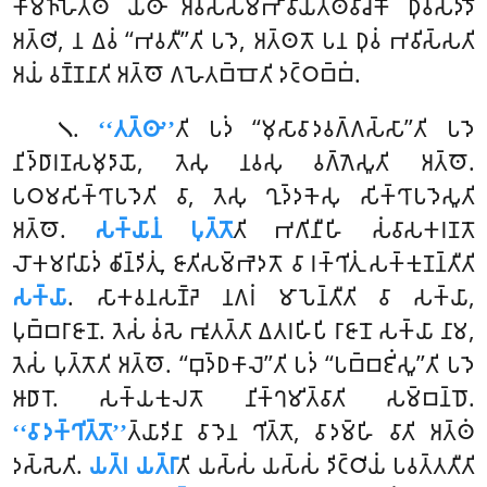
𑀓𑀸𑀫𑀜𑁆𑀳𑁂𑀢𑁆𑀣 𑀬𑀣𑀸 𑀅𑀯𑀲𑁆𑀲𑀫𑁆𑀪𑀸𑀯𑀺𑀬𑀢𑁆𑀣𑀯𑀸𑀘𑀓𑁄 𑀥𑀼𑀯𑀲𑀤𑁆𑀤𑁄
𑀅𑀢𑁆𑀣𑀺, 𑀦 𑀏𑀯𑀁 ‘‘𑀪𑀯𑀢𑀻’’𑀢𑀺 𑀧𑀤𑁂, 𑀅𑀢𑁆𑀣𑀢𑁄 𑀧𑀦 𑀥𑀼𑀯𑀁 𑀪𑀯𑀺𑀲𑁆𑀲𑀢𑀺
𑀅𑀬𑀁 𑀯𑀡𑁆𑀡𑀦𑀸𑀢𑀺 𑀅𑀢𑁆𑀣𑁄 𑀕𑀳𑁂𑀢𑀩𑁆𑀩𑁄𑀢𑀺 𑀤𑀝𑁆𑀞𑀩𑁆𑀩𑀁.
.
‘‘𑀢𑀢𑁆𑀣𑀸’’
𑀢𑀺
𑀧𑀤𑀁 ‘‘𑀫𑀼𑀲𑀸𑀯𑀸𑀤𑀯𑀕𑁆𑀕𑀲𑁆𑀲𑀸’’𑀢𑀺 𑀧𑀤𑁂
𑁧
𑀦𑀺𑀤𑁆𑀥𑀸𑀭𑀡𑀲𑀫𑀼𑀤𑀸𑀬𑁄, 𑀢𑁂𑀲𑀼 𑀦𑀯𑀲𑀼 𑀯𑀕𑁆𑀕𑁂𑀲𑀽𑀢𑀺 𑀅𑀢𑁆𑀣𑁄.
𑀧𑀞𑀫𑀲𑀺𑀓𑁆𑀔𑀸𑀧𑀤𑁂𑀢𑀺 𑀯𑀸, 𑀢𑁂𑀲𑀼 𑀔𑀼𑀤𑁆𑀤𑀓𑁂𑀲𑀼 𑀲𑀺𑀓𑁆𑀔𑀸𑀧𑀤𑁂𑀲𑀽𑀢𑀺
𑀅𑀢𑁆𑀣𑁄.
𑀲𑀓𑁆𑀬𑀸𑀦𑀁 𑀧𑀼𑀢𑁆𑀢𑁄
𑀢𑀺 𑀪𑀕𑀺𑀦𑀻𑀳𑀺 𑀲𑀁𑀯𑀸𑀲𑀓𑀭𑀡𑀢𑁄
𑀮𑁄𑀓𑀫𑀭𑀺𑀬𑀸𑀤𑀁 𑀙𑀺𑀦𑁆𑀤𑀺𑀢𑀼𑀁, 𑀚𑀸𑀢𑀺𑀲𑀫𑁆𑀪𑁂𑀤𑀢𑁄 𑀯𑀸 𑀭𑀓𑁆𑀔𑀺𑀢𑀼𑀁 𑀲𑀓𑁆𑀓𑀼𑀡𑀦𑁆𑀢𑀻𑀢𑀺
𑀲𑀓𑁆𑀬𑀸
. 𑀲𑀸𑀓𑀯𑀦𑀲𑀡𑁆𑀟𑁂 𑀦𑀕𑀭𑀁 𑀫𑀸𑀧𑁂𑀦𑁆𑀢𑀻𑀢𑀺 𑀯𑀸 𑀲𑀓𑁆𑀬𑀸,
𑀧𑀼𑀩𑁆𑀩𑀭𑀸𑀚𑀸𑀦𑁄. 𑀢𑁂𑀲𑀁 𑀯𑀁𑀲𑁂 𑀪𑀽𑀢𑀢𑁆𑀢𑀸 𑀏𑀢𑀭𑀳𑀺𑀧𑀺 𑀭𑀸𑀚𑀸𑀦𑁄 𑀲𑀓𑁆𑀬𑀸 𑀦𑀸𑀫,
𑀢𑁂𑀲𑀁 𑀧𑀼𑀢𑁆𑀢𑁄𑀢𑀺 𑀅𑀢𑁆𑀣𑁄. ‘‘𑀩𑀼𑀤𑁆𑀥𑀓𑀸𑀮𑁂’’𑀢𑀺 𑀧𑀤𑀁 ‘‘𑀧𑀩𑁆𑀩𑀚𑀺𑀁𑀲𑀽’’𑀢𑀺 𑀧𑀤𑁂
𑀆𑀥𑀸𑀭𑁄. 𑀲𑀓𑁆𑀬𑀓𑀼𑀮𑀢𑁄 𑀦𑀺𑀓𑁆𑀔𑀫𑀺𑀢𑁆𑀯𑀸𑀢𑀺 𑀲𑀫𑁆𑀩𑀦𑁆𑀥𑁄.
‘‘𑀯𑀸𑀤𑀓𑁆𑀔𑀺𑀢𑁆𑀢𑁄’’
𑀢𑁆𑀬𑀸𑀤𑀺𑀦𑀸 𑀯𑀸𑀤𑁂𑀦 𑀔𑀺𑀢𑁆𑀢𑁄, 𑀯𑀸𑀤𑀫𑁆𑀳𑀺 𑀯𑀸𑀢𑀺 𑀅𑀢𑁆𑀣𑀁
𑀤𑀲𑁆𑀲𑁂𑀢𑀺.
𑀬𑀢𑁆𑀭 𑀬𑀢𑁆𑀭𑀸
𑀢𑀺 𑀬𑀲𑁆𑀲𑀁 𑀬𑀲𑁆𑀲𑀁 𑀤𑀺𑀝𑁆𑀞𑀺𑀬𑀁 𑀧𑀯𑀢𑁆𑀢𑀢𑀻𑀢𑀺