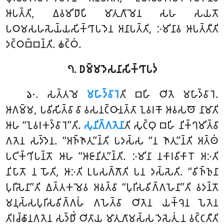
𑀆𑀧𑀢𑁆𑀢𑀺, 𑀏𑀯𑀫𑀺𑀥𑀸𑀧𑀺 𑀫𑀸𑀢𑀼𑀕𑀸𑀫𑁂𑀦 𑀲𑀳 𑀲𑀬𑀢𑁄
𑀧𑀞𑀫𑀲𑀳𑀲𑁂𑀬𑁆𑀬𑀲𑀺𑀓𑁆𑀔𑀸𑀧𑀤𑁂𑀦 𑀅𑀦𑀸𑀧𑀢𑁆𑀢𑀺, 𑀇𑀫𑀺𑀦𑀸𑀯 𑀆𑀧𑀢𑁆𑀢𑀻𑀢𑀺
𑀤𑀝𑁆𑀞𑀩𑁆𑀩𑀦𑁆𑀢𑀺. 𑀙𑀝𑁆𑀞𑀁.
𑁭. 𑀥𑀫𑁆𑀫𑀤𑁂𑀲𑀦𑀸𑀲𑀺𑀓𑁆𑀔𑀸𑀧𑀤𑀁
. 𑀲𑀢𑁆𑀢𑀫𑁂
𑀫𑀳𑀸𑀤𑁆𑀯𑀸𑀭𑁂
𑀢𑀺 𑀩𑀳𑀺 𑀞𑀺𑀢𑁂 𑀫𑀳𑀸𑀤𑁆𑀯𑀸𑀭𑁂.
𑁬𑁦
𑀆𑀕𑀫𑁆𑀫, 𑀧𑀯𑀺𑀲𑀺𑀢𑁆𑀯𑀸 𑀯𑀸 𑀯𑀲𑀦𑀝𑁆𑀞𑀸𑀦𑀢𑁆𑀢𑀸 𑀑𑀯𑀭𑀓𑁄 𑀆𑀯𑀲𑀣𑁄 𑀦𑀸𑀫𑀸𑀢𑀺
𑀆𑀳 ‘‘𑀑𑀯𑀭𑀓𑀤𑁆𑀯𑀸𑀭𑁂’’𑀢𑀺.
𑀲𑀼𑀦𑀺𑀕𑁆𑀕𑀢𑁂𑀦𑀸
𑀢𑀺 𑀲𑀼𑀝𑁆𑀞𑀼 𑀩𑀳𑀺 𑀦𑀺𑀓𑁆𑀔𑀫𑀺𑀢𑁆𑀯𑀸
𑀕𑀢𑁂𑀦 𑀲𑀤𑁆𑀤𑁂𑀦. ‘‘𑀅𑀜𑁆𑀜𑀸𑀢𑀼’’𑀦𑁆𑀢𑀺 𑀧𑀤𑀲𑁆𑀲 ‘‘𑀦 𑀜𑀸𑀢𑀼’’𑀦𑁆𑀢𑀺 𑀅𑀢𑁆𑀣𑀁
𑀧𑀝𑀺𑀓𑁆𑀔𑀺𑀧𑀦𑁆𑀢𑁄 𑀆𑀳 ‘‘𑀆𑀚𑀸𑀦𑀺𑀢𑀼’’𑀦𑁆𑀢𑀺. 𑀇𑀫𑀺𑀦𑀸 𑀦𑀓𑀸𑀭𑀯𑀺𑀓𑀸𑀭𑁄 𑀅𑀇𑀢𑀺
𑀦𑀺𑀧𑀸𑀢𑁄 𑀦 𑀳𑁄𑀢𑀺, 𑀆𑀇𑀢𑀺 𑀉𑀧𑀲𑀕𑁆𑀕𑁄𑀢𑀺 𑀧𑀦 𑀤𑀲𑁆𑀲𑁂𑀢𑀺. ‘‘𑀯𑀺𑀜𑁆𑀜𑀼𑀦𑀸
𑀧𑀼𑀭𑀺𑀲𑁂𑀦𑀸’’𑀢𑀺 𑀏𑀢𑁆𑀢𑀓𑀫𑁂𑀯 𑀅𑀯𑀢𑁆𑀯𑀸 ‘‘𑀧𑀼𑀭𑀺𑀲𑀯𑀺𑀕𑁆𑀕𑀳𑁂𑀦𑀸’’𑀢𑀺 𑀯𑀤𑀦𑁆𑀢𑁄
𑀫𑀦𑀼𑀲𑁆𑀲𑀧𑀼𑀭𑀺𑀲𑀯𑀺𑀕𑁆𑀕𑀳𑀁 𑀕𑀳𑁂𑀢𑁆𑀯𑀸 𑀞𑀺𑀢𑁂𑀦 𑀬𑀓𑁆𑀔𑁂𑀦 𑀧𑁂𑀢𑁂𑀦
𑀢𑀺𑀭𑀘𑁆𑀙𑀸𑀦𑀕𑀢𑁂𑀦 𑀲𑀤𑁆𑀥𑀺𑀁 𑀞𑀺𑀢𑀸𑀬 𑀫𑀸𑀢𑀼𑀕𑀸𑀫𑀲𑁆𑀲 𑀤𑁂𑀲𑁂𑀢𑀼𑀁 𑀦 𑀯𑀝𑁆𑀝𑀢𑀻𑀢𑀺