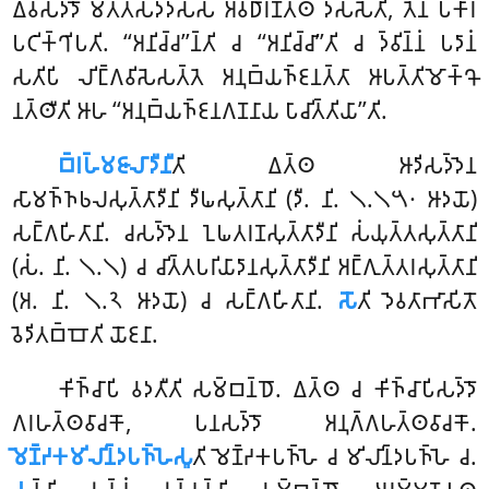
𑀏𑀯𑀲𑀤𑁆𑀤𑁄 𑀫𑀢𑁆𑀢𑀲𑀤𑁆𑀤𑀲𑁆𑀲 𑀅𑀯𑀥𑀸𑀭𑀡𑀢𑁆𑀣𑀁 𑀤𑀲𑁆𑀲𑁂𑀢𑀺, 𑀢𑁂𑀦 𑀧𑀓𑀸𑀭𑀁
𑀧𑀝𑀺𑀓𑁆𑀔𑀺𑀧𑀢𑀺. ‘‘𑀅𑀦𑀺𑀘𑁆𑀘’’𑀦𑁆𑀢𑀺 𑀘 ‘‘𑀅𑀦𑀺𑀘𑁆𑀘𑀸’’𑀢𑀺 𑀘 𑀤𑁆𑀯𑀺𑀦𑁆𑀦𑀁 𑀧𑀤𑀸𑀦𑀁
𑀲𑀢𑀺𑀧𑀺 𑀮𑀺𑀗𑁆𑀕𑀯𑀺𑀲𑁂𑀲𑀢𑁆𑀢𑁂 𑀅𑀦𑀼𑀩𑁆𑀬𑀜𑁆𑀚𑀦𑀢𑁆𑀢𑀸 𑀆𑀧𑀢𑁆𑀢𑀺𑀫𑁄𑀓𑁆𑀔𑁄
𑀦𑀢𑁆𑀣𑀻𑀢𑀺 𑀆𑀳 ‘‘𑀅𑀦𑀼𑀩𑁆𑀬𑀜𑁆𑀚𑀦𑀕𑀡𑀦𑀸𑀬 𑀧𑀸𑀘𑀺𑀢𑁆𑀢𑀺𑀬𑀸’’𑀢𑀺.
𑀩𑁆𑀭𑀳𑁆𑀫𑀚𑀸𑀮𑀸𑀤𑀻𑀦𑀻
𑀢𑀺
𑀏𑀢𑁆𑀣 𑀆𑀤𑀺𑀲𑀤𑁆𑀤𑁂𑀦
𑀲𑀸𑀫𑀜𑁆𑀜𑀨𑀮𑀲𑀼𑀢𑁆𑀢𑀸𑀤𑀻𑀦𑀺 𑀤𑀻𑀖𑀲𑀼𑀢𑁆𑀢𑀸𑀦𑀺 (𑀤𑀻. 𑀦𑀺. 𑁧.𑁧𑁫𑁦 𑀆𑀤𑀬𑁄)
𑀲𑀗𑁆𑀕𑀳𑀺𑀢𑀸𑀦𑀺. 𑀘𑀲𑀤𑁆𑀤𑁂𑀦 𑀑𑀖𑀢𑀭𑀡𑀲𑀼𑀢𑁆𑀢𑀸𑀤𑀻𑀦𑀺 𑀲𑀁𑀬𑀼𑀢𑁆𑀢𑀲𑀼𑀢𑁆𑀢𑀸𑀦𑀺
(𑀲𑀁. 𑀦𑀺. 𑁧.𑁧) 𑀘 𑀘𑀺𑀢𑁆𑀢𑀧𑀭𑀺𑀬𑀸𑀤𑀸𑀦𑀲𑀼𑀢𑁆𑀢𑀸𑀤𑀻𑀦𑀺 𑀅𑀗𑁆𑀕𑀼𑀢𑁆𑀢𑀭𑀲𑀼𑀢𑁆𑀢𑀸𑀦𑀺
(𑀅. 𑀦𑀺. 𑁧.𑁨 𑀆𑀤𑀬𑁄) 𑀘 𑀲𑀗𑁆𑀕𑀳𑀺𑀢𑀸𑀦𑀺.
𑀲𑁄
𑀢𑀺 𑀤𑁂𑀯𑀢𑀸𑀪𑀸𑀲𑀺𑀢𑁄
𑀯𑁂𑀤𑀺𑀢𑀩𑁆𑀩𑁄𑀢𑀺 𑀬𑁄𑀚𑀦𑀸.
𑀓𑀺𑀜𑁆𑀘𑀸𑀧𑀺 𑀯𑀤𑀢𑀻𑀢𑀺 𑀲𑀫𑁆𑀩𑀦𑁆𑀥𑁄. 𑀏𑀢𑁆𑀣 𑀘 𑀓𑀺𑀜𑁆𑀘𑀸𑀧𑀺𑀲𑀤𑁆𑀤𑁄
𑀕𑀭𑀳𑀢𑁆𑀣𑀯𑀸𑀘𑀓𑁄, 𑀧𑀦𑀲𑀤𑁆𑀤𑁄 𑀅𑀦𑀼𑀕𑁆𑀕𑀳𑀢𑁆𑀣𑀯𑀸𑀘𑀓𑁄.
𑀫𑁂𑀡𑁆𑀟𑀓𑀫𑀺𑀮𑀺𑀦𑁆𑀤𑀧𑀜𑁆𑀳𑁂𑀲𑀽
𑀢𑀺 𑀫𑁂𑀡𑁆𑀟𑀓𑀧𑀜𑁆𑀳𑁂 𑀘 𑀫𑀺𑀮𑀺𑀦𑁆𑀤𑀧𑀜𑁆𑀳𑁂 𑀘.