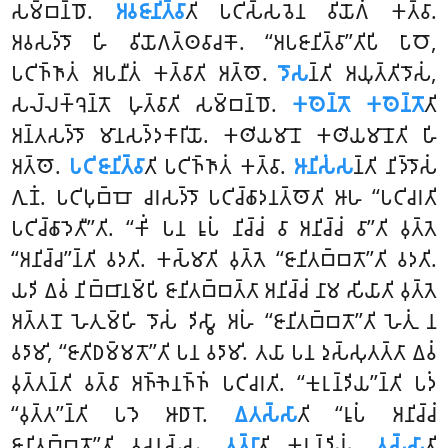
𑀲𑀫𑁆𑀩𑀦𑁆𑀥𑁄.
𑀅𑀯𑀚𑀸𑀦𑀺𑀢𑁆𑀯𑀸
𑀢𑀺 𑀧𑀝𑀺𑀲𑁆𑀲𑀯𑁂𑀦 𑀯𑀺𑀬𑁄𑀕𑀁 𑀓𑀢𑁆𑀯𑀸.
𑀅𑀯𑀲𑀤𑁆𑀤𑁄 𑀳𑀺 𑀯𑀺𑀬𑁄𑀕𑀢𑁆𑀣𑀯𑀸𑀘𑀓𑁄. ‘‘𑀅𑀧𑀚𑀸𑀦𑀺𑀢𑁆𑀯𑀸’’𑀢𑀺𑀧𑀺 𑀧𑀸𑀞𑁄,
𑀧𑀝𑀺𑀜𑁆𑀜𑀸𑀢𑀁 𑀅𑀧𑀦𑀻𑀢𑀁 𑀓𑀢𑁆𑀯𑀸𑀢𑀺 𑀅𑀢𑁆𑀣𑁄.
𑀤𑁄𑀲
𑀦𑁆𑀢𑀺 𑀅𑀬𑀼𑀢𑁆𑀢𑀺𑀤𑁄𑀲𑀁,
𑀲𑀮𑁆𑀮𑀓𑁆𑀔𑁂𑀦𑁆𑀢𑁄 𑀳𑀼𑀢𑁆𑀯𑀸𑀢𑀺 𑀲𑀫𑁆𑀩𑀦𑁆𑀥𑁄.
𑀓𑀣𑁂𑀦𑁆𑀢𑁄 𑀓𑀣𑁂𑀦𑁆𑀢𑁄
𑀢𑀺
𑀅𑀦𑁆𑀢𑀲𑀤𑁆𑀤𑁄 𑀫𑀸𑀦𑀲𑀤𑁆𑀤𑀓𑀸𑀭𑀺𑀬𑁄. 𑀓𑀣𑀺𑀬𑀫𑀸𑀦𑁄 𑀓𑀣𑀺𑀬𑀫𑀸𑀦𑁄𑀢𑀺 𑀳𑀺
𑀅𑀢𑁆𑀣𑁄.
𑀧𑀝𑀺𑀚𑀸𑀦𑀺𑀢𑁆𑀯𑀸
𑀢𑀺 𑀧𑀝𑀺𑀜𑁆𑀜𑀸𑀢𑀁 𑀓𑀢𑁆𑀯𑀸.
𑀆𑀦𑀺𑀲𑀁𑀲
𑀦𑁆𑀢𑀺 𑀦𑀺𑀤𑁆𑀤𑁄𑀲𑀁
𑀕𑀼𑀡𑀁. 𑀧𑀝𑀺𑀧𑀼𑀩𑁆𑀩𑁄 𑀘𑀭𑀲𑀤𑁆𑀤𑁄 𑀧𑀝𑀺𑀘𑁆𑀙𑀸𑀤𑀦𑀢𑁆𑀣𑁄𑀢𑀺 𑀆𑀳 ‘‘𑀧𑀝𑀺𑀘𑀭𑀢𑀺
𑀧𑀝𑀺𑀘𑁆𑀙𑀸𑀤𑁂𑀢𑀻’’𑀢𑀺. ‘‘𑀓𑀺𑀁 𑀧𑀦 𑀭𑀽𑀧𑀁 𑀦𑀺𑀘𑁆𑀘𑀁 𑀯𑀸 𑀅𑀦𑀺𑀘𑁆𑀘𑀁 𑀯𑀸’’𑀢𑀺 𑀯𑀼𑀢𑁆𑀢𑁂
‘‘𑀅𑀦𑀺𑀘𑁆𑀘’’𑀦𑁆𑀢𑀺 𑀯𑀤𑀢𑀺. 𑀓𑀲𑁆𑀫𑀸𑀢𑀺 𑀯𑀼𑀢𑁆𑀢𑁂 ‘‘𑀚𑀸𑀦𑀺𑀢𑀩𑁆𑀩𑀢𑁄’’𑀢𑀺 𑀯𑀤𑀢𑀺.
𑀬𑀤𑀺 𑀏𑀯𑀁 𑀦𑀺𑀩𑁆𑀩𑀸𑀦𑀫𑁆𑀧𑀺 𑀚𑀸𑀦𑀺𑀢𑀩𑁆𑀩𑀢𑁆𑀢𑀸 𑀅𑀦𑀺𑀘𑁆𑀘𑀁 𑀦𑀸𑀫 𑀲𑀺𑀬𑀸𑀢𑀺 𑀯𑀼𑀢𑁆𑀢𑁂
𑀅𑀢𑁆𑀢𑀦𑁄 𑀳𑁂𑀢𑀼𑀫𑁆𑀳𑀺 𑀤𑁄𑀲𑀁 𑀤𑀺𑀲𑁆𑀯𑀸 𑀅𑀳𑀁 ‘‘𑀚𑀸𑀦𑀺𑀢𑀩𑁆𑀩𑀢𑁄’’𑀢𑀺 𑀳𑁂𑀢𑀼𑀁 𑀦
𑀯𑀤𑀸𑀫𑀺, ‘‘𑀚𑀸𑀢𑀺𑀥𑀫𑁆𑀫𑀢𑁄’’𑀢𑀺 𑀧𑀦 𑀯𑀤𑀸𑀫𑀺. 𑀢𑀬𑀸 𑀧𑀦 𑀤𑀼𑀲𑁆𑀲𑀼𑀢𑀢𑁆𑀢𑀸 𑀏𑀯𑀁
𑀯𑀼𑀢𑁆𑀢𑀦𑁆𑀢𑀺 𑀯𑀢𑁆𑀯𑀸 𑀅𑀜𑁆𑀜𑁂𑀦𑀜𑁆𑀜𑀁 𑀧𑀝𑀺𑀘𑀭𑀢𑀺. ‘‘𑀓𑀼𑀭𑀼𑀦𑁆𑀤𑀺𑀬’’𑀦𑁆𑀢𑀺 𑀧𑀤𑀁
‘‘𑀯𑀼𑀢𑁆𑀢’’𑀦𑁆𑀢𑀺 𑀧𑀤𑁂 𑀆𑀥𑀸𑀭𑁄.
𑀏𑀢𑀲𑁆𑀲𑀸
𑀢𑀺 ‘‘𑀭𑀽𑀧𑀁 𑀅𑀦𑀺𑀘𑁆𑀘𑀁
𑀚𑀸𑀦𑀺𑀢𑀩𑁆𑀩𑀢𑁄’’𑀢𑀺 𑀯𑀘𑀦𑀲𑁆𑀲.
𑀢𑀢𑁆𑀭𑀸
𑀢𑀺 𑀓𑀼𑀭𑀼𑀦𑁆𑀤𑀺𑀬𑀁.
𑀢𑀲𑁆𑀲𑀸
𑀢𑀺