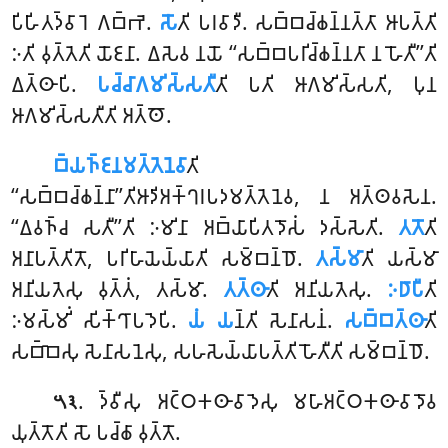
𑀧𑀺𑀳𑀺𑀢𑀤𑁆𑀯𑀸𑀭𑁂 𑀕𑀩𑁆𑀪𑁂.
𑀲𑁄
𑀢𑀺 𑀧𑀭𑀯𑀸𑀤𑀻. 𑀲𑀩𑁆𑀩𑀘𑁆𑀙𑀦𑁆𑀦𑀢𑁆𑀢𑀸 𑀆𑀧𑀢𑁆𑀢𑀺
𑀇𑀢𑀺 𑀯𑀼𑀢𑁆𑀢𑁂𑀢𑀺 𑀬𑁄𑀚𑀦𑀸. 𑀏𑀲𑁂𑀯 𑀦𑀬𑁄
‘‘𑀲𑀩𑁆𑀩𑀧𑀭𑀺𑀘𑁆𑀙𑀦𑁆𑀦𑀢𑀸 𑀦 𑀳𑁄𑀢𑀻’’𑀢𑀺
𑀏𑀢𑁆𑀣𑀸𑀧𑀺.
𑀧𑀘𑁆𑀘𑀸𑀕𑀫𑀺𑀲𑁆𑀲𑀢𑀻
𑀢𑀺 𑀧𑀢𑀺 𑀆𑀕𑀫𑀺𑀲𑁆𑀲𑀢𑀺, 𑀧𑀼𑀦
𑀆𑀕𑀫𑀺𑀲𑁆𑀲𑀢𑀻𑀢𑀺 𑀅𑀢𑁆𑀣𑁄.
𑀩𑁆𑀬𑀜𑁆𑀚𑀦𑀫𑀢𑁆𑀢𑁂𑀦𑁂𑀯𑀸
𑀢𑀺
‘‘𑀲𑀩𑁆𑀩𑀘𑁆𑀙𑀦𑁆𑀦𑀸’’𑀢𑀺𑀆𑀤𑀺𑀅𑀓𑁆𑀔𑀭𑀧𑀤𑀫𑀢𑁆𑀢𑁂𑀦𑁂𑀯, 𑀦 𑀅𑀢𑁆𑀣𑀯𑀲𑁂𑀦.
‘‘𑀏𑀯𑀜𑁆𑀘 𑀲𑀢𑀻’’𑀢𑀺
𑀇𑀫𑀺𑀦𑀸 𑀅𑀩𑁆𑀬𑀸𑀧𑀺𑀢𑀤𑁄𑀲𑀁 𑀤𑀲𑁆𑀲𑁂𑀢𑀺.
𑀢𑀢𑁄
𑀢𑀺
𑀅𑀦𑀸𑀧𑀢𑁆𑀢𑀺𑀢𑁄, 𑀧𑀭𑀺𑀳𑀸𑀬𑁂𑀬𑁆𑀬𑀸𑀢𑀺 𑀲𑀫𑁆𑀩𑀦𑁆𑀥𑁄.
𑀢𑀲𑁆𑀫𑀸
𑀢𑀺 𑀬𑀲𑁆𑀫𑀸
𑀅𑀦𑀺𑀬𑀢𑁂𑀲𑀼 𑀯𑀼𑀢𑁆𑀢𑀁, 𑀢𑀲𑁆𑀫𑀸.
𑀢𑀢𑁆𑀣𑀸
𑀢𑀺 𑀅𑀦𑀺𑀬𑀢𑁂𑀲𑀼.
𑀇𑀥𑀸𑀧𑀻
𑀢𑀺
𑀇𑀫𑀲𑁆𑀫𑀺𑀁 𑀲𑀺𑀓𑁆𑀔𑀸𑀧𑀤𑁂𑀧𑀺.
𑀬𑀁 𑀬
𑀦𑁆𑀢𑀺 𑀲𑁂𑀦𑀸𑀲𑀦𑀁.
𑀲𑀩𑁆𑀩𑀢𑁆𑀣𑀸
𑀢𑀺
𑀲𑀩𑁆𑀩𑁂𑀲𑀼 𑀲𑁂𑀦𑀸𑀲𑀦𑁂𑀲𑀼, 𑀲𑀳𑀲𑁂𑀬𑁆𑀬𑀸𑀧𑀢𑁆𑀢𑀺 𑀳𑁄𑀢𑀻𑀢𑀺 𑀲𑀫𑁆𑀩𑀦𑁆𑀥𑁄.
. 𑀤𑁆𑀯𑀻𑀲𑀼 𑀅𑀝𑁆𑀞𑀓𑀣𑀸𑀯𑀸𑀤𑁂𑀲𑀼 𑀫𑀳𑀸𑀅𑀝𑁆𑀞𑀓𑀣𑀸𑀯𑀸𑀤𑁄𑀯
𑁫𑁩
𑀬𑀼𑀢𑁆𑀢𑁄𑀢𑀺 𑀲𑁄 𑀧𑀘𑁆𑀙𑀸 𑀯𑀼𑀢𑁆𑀢𑁄.