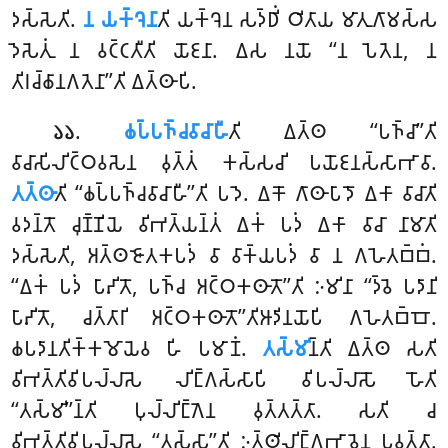
𑀤𑀲𑁆𑀲𑁂𑀢𑀺.
𑀦 𑀬𑀓𑁆𑀔𑁂𑀦𑀸
𑀢𑀺 𑀬𑀓𑁆𑀔𑁂𑀦 𑀲𑀤𑁆𑀥𑀺𑀁 𑀞𑀺𑀢𑀸𑀬 𑀫𑀸𑀢𑀼𑀕𑀸𑀫𑀲𑁆𑀲
𑀤𑁂𑀲𑁂𑀢𑀼𑀁 𑀦 𑀯𑀝𑁆𑀝𑀢𑀻𑀢𑀺 𑀬𑁄𑀚𑀦𑀸. 𑀏𑀲 𑀦𑀬𑁄 ‘‘𑀦 𑀧𑁂𑀢𑁂𑀦, 𑀦
𑀢𑀺𑀭𑀘𑁆𑀙𑀸𑀦𑀕𑀢𑁂𑀦𑀸’’𑀢𑀺 𑀏𑀢𑁆𑀣𑀸𑀧𑀺.
.
𑀙𑀧𑁆𑀧𑀜𑁆𑀘𑀯𑀸𑀘𑀸𑀳𑀻
𑀢𑀺
𑀏𑀢𑁆𑀣 ‘‘𑀧𑀜𑁆𑀘𑀸’’𑀢𑀺
𑁬𑁬
𑀯𑀸𑀘𑀸𑀲𑀺𑀮𑀺𑀝𑁆𑀞𑀯𑀲𑁂𑀦 𑀯𑀼𑀢𑁆𑀢𑀁 𑀓𑀲𑁆𑀲𑀘𑀺 𑀧𑀬𑁄𑀚𑀦𑀲𑁆𑀲𑀸𑀪𑀸𑀯𑀸.
𑀢𑀢𑁆𑀣𑀸
𑀢𑀺 ‘‘𑀙𑀧𑁆𑀧𑀜𑁆𑀘𑀯𑀸𑀘𑀸𑀳𑀻’’𑀢𑀺 𑀧𑀤𑁂. 𑀏𑀓𑁄 𑀕𑀸𑀣𑀸𑀧𑀸𑀤𑁄 𑀏𑀓𑀸 𑀯𑀸𑀘𑀸𑀢𑀺
𑀯𑀤𑀦𑁆𑀢𑁄 𑀘𑀼𑀡𑁆𑀡𑀺𑀬𑁂 𑀯𑀺𑀪𑀢𑁆𑀬𑀦𑁆𑀢𑀁 𑀏𑀓𑀁 𑀧𑀤𑀁 𑀏𑀓𑀸 𑀯𑀸𑀘𑀸 𑀦𑀸𑀫𑀸𑀢𑀺
𑀤𑀲𑁆𑀲𑁂𑀢𑀺, 𑀅𑀢𑁆𑀣𑀚𑁄𑀢𑀓𑀧𑀤𑀁 𑀯𑀸 𑀯𑀸𑀓𑁆𑀬𑀧𑀤𑀁 𑀯𑀸 𑀦 𑀕𑀳𑁂𑀢𑀩𑁆𑀩𑀁.
‘‘𑀏𑀓𑀁 𑀧𑀤𑀁 𑀧𑀸𑀴𑀺𑀢𑁄, 𑀧𑀜𑁆𑀘 𑀅𑀝𑁆𑀞𑀓𑀣𑀸𑀢𑁄’’𑀢𑀺 𑀇𑀫𑀺𑀦𑀸 ‘‘𑀤𑁆𑀯𑁂 𑀧𑀤𑀸𑀦𑀺
𑀧𑀸𑀴𑀺𑀢𑁄, 𑀘𑀢𑁆𑀢𑀸𑀭𑀺 𑀅𑀝𑁆𑀞𑀓𑀣𑀸𑀢𑁄’’𑀢𑀺𑀆𑀤𑀺𑀦𑀬𑁄𑀧𑀺 𑀕𑀳𑁂𑀢𑀩𑁆𑀩𑁄.
𑀙𑀧𑀤𑀸𑀦𑀢𑀺𑀓𑁆𑀓𑀫𑁄𑀬𑁂𑀯 𑀳𑀺 𑀧𑀫𑀸𑀡𑀁.
𑀢𑀲𑁆𑀫𑀺
𑀦𑁆𑀢𑀺 𑀏𑀢𑁆𑀣 𑀲𑀢𑀺
𑀯𑀺𑀪𑀢𑁆𑀢𑀺𑀯𑀺𑀧𑀮𑁆𑀮𑀸𑀲𑁂 𑀮𑀺𑀗𑁆𑀕𑀲𑁆𑀲𑀸𑀧𑀺 𑀯𑀺𑀧𑀮𑁆𑀮𑀸𑀲𑁄 𑀳𑁄𑀢𑀺
‘‘𑀢𑀲𑁆𑀫𑀺’’𑀦𑁆𑀢𑀺 𑀧𑀼𑀮𑁆𑀮𑀺𑀗𑁆𑀕𑁂𑀦 𑀯𑀼𑀢𑁆𑀢𑀢𑁆𑀢𑀸. 𑀲𑀢𑀺 𑀘
𑀯𑀺𑀪𑀢𑁆𑀢𑀺𑀯𑀺𑀧𑀮𑁆𑀮𑀸𑀲𑁂 ‘‘𑀢𑀲𑁆𑀲𑀸’’𑀢𑀺 𑀇𑀢𑁆𑀣𑀺𑀮𑀺𑀗𑁆𑀕𑀪𑀸𑀯𑁂𑀦 𑀧𑀯𑀢𑁆𑀢𑀸.