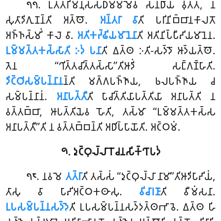
. 𑀉𑀢𑁆𑀢𑀭𑀺𑀫𑀦𑀼𑀲𑁆𑀲𑀥𑀫𑁆𑀫𑀫𑁂𑀯 𑀲𑀦𑁆𑀥𑀸𑀬 𑀯𑀼𑀢𑁆𑀢𑀁, 𑀦
𑁭𑁭
𑀲𑀼𑀢𑀸𑀤𑀺𑀕𑀼𑀡𑀦𑁆𑀢𑀺 𑀅𑀢𑁆𑀣𑁄.
𑀅𑀦𑁆𑀢𑀭𑀸 𑀯𑀸
𑀢𑀺 𑀧𑀭𑀺𑀦𑀺𑀩𑁆𑀩𑀸𑀦𑀓𑀸𑀮𑀢𑁄
𑀅𑀜𑁆𑀜𑀲𑁆𑀫𑀺𑀁 𑀓𑀸𑀮𑁂 𑀯𑀸.
𑀅𑀢𑀺𑀓𑀟𑁆𑀠𑀺𑀬𑀫𑀸𑀦𑁂𑀦𑀸
𑀢𑀺 𑀅𑀢𑀺𑀦𑀺𑀧𑁆𑀧𑀻𑀴𑀺𑀬𑀫𑀸𑀦𑁂𑀦.
𑀉𑀫𑁆𑀫𑀢𑁆𑀢𑀓𑀲𑁆𑀲𑀸𑀢𑀺
𑀇𑀤𑀁 𑀧𑀦𑀸
𑀢𑀺 𑀏𑀢𑁆𑀣 𑀇𑀢𑀺-𑀲𑀤𑁆𑀤𑁄 𑀆𑀤𑁆𑀬𑀢𑁆𑀣𑁄.
𑀢𑁂𑀦 ‘‘𑀔𑀺𑀢𑁆𑀢𑀘𑀺𑀢𑁆𑀢𑀲𑁆𑀲𑀸’’𑀢𑀺𑀆𑀤𑀺𑀁 𑀲𑀗𑁆𑀕𑀡𑁆𑀳𑀸𑀢𑀺.
𑀤𑀺𑀝𑁆𑀞𑀺𑀲𑀫𑁆𑀧𑀦𑁆𑀦𑀸𑀦
𑀦𑁆𑀢𑀺 𑀫𑀕𑁆𑀕𑀧𑀜𑁆𑀜𑀸𑀬, 𑀨𑀮𑀧𑀜𑁆𑀜𑀸𑀬 𑀘
𑀲𑀫𑁆𑀧𑀦𑁆𑀦𑀸𑀦𑀁.
𑀅𑀦𑀸𑀧𑀢𑁆𑀢𑀻
𑀢𑀺 𑀧𑀸𑀘𑀺𑀢𑁆𑀢𑀺𑀬𑀸𑀧𑀢𑁆𑀢𑀺𑀬𑀸 𑀅𑀦𑀸𑀧𑀢𑁆𑀢𑀺 𑀦
𑀯𑀢𑁆𑀢𑀩𑁆𑀩𑀸, 𑀆𑀧𑀢𑁆𑀢𑀺𑀬𑁂𑀯 𑀳𑁄𑀢𑀺, 𑀢𑀲𑁆𑀫𑀸 ‘‘𑀉𑀫𑁆𑀫𑀢𑁆𑀢𑀓𑀲𑁆𑀲
𑀅𑀦𑀸𑀧𑀢𑁆𑀢𑀻’’𑀢𑀺 𑀦 𑀯𑀢𑁆𑀢𑀩𑁆𑀩𑀦𑁆𑀢𑀺 𑀅𑀥𑀺𑀧𑁆𑀧𑀸𑀬𑁄𑀢𑀺. 𑀅𑀝𑁆𑀞𑀫𑀁.
𑁯. 𑀤𑀼𑀝𑁆𑀞𑀼𑀮𑁆𑀮𑀸𑀭𑁄𑀘𑀦𑀲𑀺𑀓𑁆𑀔𑀸𑀧𑀤𑀁
. 𑀦𑀯𑀫𑁂
𑀢𑀢𑁆𑀭𑀸
𑀢𑀺 𑀢𑀲𑁆𑀲𑀁 ‘‘𑀤𑀼𑀝𑁆𑀞𑀼𑀮𑁆𑀮𑀸 𑀦𑀸𑀫𑀸’’𑀢𑀺𑀆𑀤𑀺𑀧𑀸𑀴𑀺𑀬𑀁,
𑁭𑁮
𑀢𑀸𑀲𑀼 𑀯𑀸 𑀧𑀸𑀴𑀺𑀅𑀝𑁆𑀞𑀓𑀣𑀸𑀲𑀼.
𑀯𑀺𑀘𑀸𑀭𑀡𑀸
𑀢𑀺 𑀯𑀻𑀫𑀁𑀲𑀦𑀸.
𑀉𑀧𑀲𑀫𑁆𑀧𑀦𑁆𑀦𑀲𑀤𑁆𑀤𑁂
𑀢𑀺 𑀉𑀧𑀲𑀫𑁆𑀧𑀦𑁆𑀦𑀲𑀤𑁆𑀤𑀢𑁆𑀣𑀪𑀸𑀯𑁂
. 𑀏𑀢𑁆𑀣 𑀳𑀺