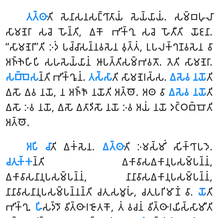
𑀢𑀢𑁆𑀣𑀸
𑀢𑀺 𑀲𑁂𑀦𑀸𑀲𑀦𑀲𑀗𑁆𑀔𑀸𑀢𑀸𑀬𑀁 𑀲𑁂𑀬𑁆𑀬𑀸𑀬𑀁. 𑀲𑀫𑁆𑀩𑀳𑀼𑀮𑀸
𑀲𑀸𑀫𑀡𑁂𑀭𑀸 𑀲𑀘𑁂 𑀳𑁄𑀦𑁆𑀢𑀺, 𑀏𑀓𑁄 𑀪𑀺𑀓𑁆𑀔𑀼 𑀲𑀘𑁂 𑀳𑁄𑀢𑀻𑀢𑀺 𑀬𑁄𑀚𑀦𑀸.
‘‘𑀲𑀸𑀫𑀡𑁂𑀭𑀸’’𑀢𑀺
𑀇𑀤𑀁 𑀧𑀘𑁆𑀘𑀸𑀲𑀦𑁆𑀦𑀯𑀲𑁂𑀦 𑀯𑀼𑀢𑁆𑀢𑀁, 𑀉𑀧𑀮𑀓𑁆𑀔𑀡𑀯𑀲𑁂𑀦 𑀯𑀸
𑀅𑀜𑁆𑀜𑁂𑀳𑀺𑀧𑀺 𑀲𑀳𑀲𑁂𑀬𑁆𑀬𑀸𑀦𑀁 𑀆𑀧𑀢𑁆𑀢𑀺𑀲𑀫𑁆𑀪𑀯𑀢𑁄. 𑀢𑁂𑀢𑀺 𑀲𑀸𑀫𑀡𑁂𑀭𑀸.
𑀲𑀩𑁆𑀩𑁂𑀲
𑀦𑁆𑀢𑀺 𑀪𑀺𑀓𑁆𑀔𑀽𑀦𑀁.
𑀢𑀲𑁆𑀲𑀸
𑀢𑀺 𑀲𑀸𑀫𑀡𑁂𑀭𑀲𑁆𑀲.
𑀏𑀲𑁂𑀯 𑀦𑀬𑁄
𑀢𑀺
𑀏𑀲𑁄 𑀏𑀯 𑀦𑀬𑁄, 𑀦 𑀅𑀜𑁆𑀜𑁄 𑀦𑀬𑁄𑀢𑀺 𑀅𑀢𑁆𑀣𑁄. 𑀅𑀣 𑀯𑀸
𑀏𑀲𑁂𑀯 𑀦𑀬𑁄
𑀢𑀺
𑀏𑀲𑁄 𑀇𑀯 𑀦𑀬𑁄, 𑀏𑀲𑁄 𑀏𑀢𑀸𑀤𑀺𑀲𑁄 𑀦𑀬𑁄 𑀇𑀯 𑀅𑀬𑀁 𑀦𑀬𑁄 𑀤𑀝𑁆𑀞𑀩𑁆𑀩𑁄𑀢𑀺
𑀅𑀢𑁆𑀣𑁄.
𑀅𑀧𑀺 𑀘𑀸
𑀢𑀺 𑀏𑀓𑀁𑀲𑁂𑀦.
𑀏𑀢𑁆𑀣𑀸
𑀢𑀺 𑀇𑀫𑀲𑁆𑀫𑀺𑀁 𑀲𑀺𑀓𑁆𑀔𑀸𑀧𑀤𑁂.
𑀘𑀢𑀼𑀓𑁆𑀓
𑀦𑁆𑀢𑀺 𑀏𑀓𑀸𑀯𑀸𑀲𑀏𑀓𑀸𑀦𑀼𑀧𑀲𑀫𑁆𑀧𑀦𑁆𑀦𑀁,
𑀏𑀓𑀸𑀯𑀸𑀲𑀦𑀸𑀦𑀼𑀧𑀲𑀫𑁆𑀧𑀦𑁆𑀦𑀁, 𑀦𑀸𑀦𑀸𑀯𑀸𑀲𑀏𑀓𑀸𑀦𑀼𑀧𑀲𑀫𑁆𑀧𑀦𑁆𑀦𑀁,
𑀦𑀸𑀦𑀸𑀯𑀸𑀲𑀦𑀸𑀦𑀼𑀧𑀲𑀫𑁆𑀧𑀦𑁆𑀦𑀦𑁆𑀢𑀺 𑀘𑀢𑀼𑀲𑀫𑀽𑀳𑀁, 𑀘𑀢𑀼𑀧𑀭𑀺𑀫𑀸𑀡𑀁 𑀯𑀸.
𑀬𑁄
𑀢𑀺
𑀪𑀺𑀓𑁆𑀔𑀼.
𑀳𑀺
𑀲𑀤𑁆𑀤𑁄 𑀯𑀺𑀢𑁆𑀣𑀸𑀭𑀚𑁄𑀢𑀓𑁄, 𑀢𑀁 𑀯𑀘𑀦𑀁 𑀯𑀺𑀢𑁆𑀣𑀸𑀭𑀬𑀺𑀲𑁆𑀲𑀸𑀫𑀻𑀢𑀺