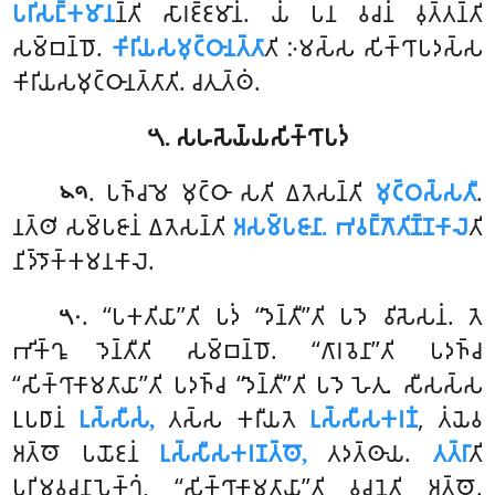
𑀧𑀭𑀺𑀲𑀗𑁆𑀓𑀫𑀸𑀦
𑀦𑁆𑀢𑀺 𑀲𑀸𑀭𑀚𑁆𑀚𑀫𑀸𑀦𑀁. 𑀬𑀁 𑀧𑀦 𑀯𑀘𑀦𑀁 𑀯𑀼𑀢𑁆𑀢𑀦𑁆𑀢𑀺
𑀲𑀫𑁆𑀩𑀦𑁆𑀥𑁄.
𑀓𑀺𑀭𑀺𑀬𑀲𑀫𑀼𑀝𑁆𑀞𑀸𑀦𑀢𑁆𑀢𑀸
𑀢𑀺 𑀇𑀫𑀲𑁆𑀲 𑀲𑀺𑀓𑁆𑀔𑀸𑀧𑀤𑀲𑁆𑀲
𑀓𑀺𑀭𑀺𑀬𑀲𑀫𑀼𑀝𑁆𑀞𑀸𑀦𑀢𑁆𑀢𑀸𑀢𑀺. 𑀘𑀢𑀼𑀢𑁆𑀣𑀁.
𑁫. 𑀲𑀳𑀲𑁂𑀬𑁆𑀬𑀲𑀺𑀓𑁆𑀔𑀸𑀧𑀤𑀁
. 𑀧𑀜𑁆𑀘𑀫𑁂 𑀫𑀼𑀝𑁆𑀞𑀸 𑀲𑀢𑀺 𑀏𑀢𑁂𑀲𑀦𑁆𑀢𑀺
𑀫𑀼𑀝𑁆𑀞𑀲𑁆𑀲𑀢𑀻
.
𑁪𑁯
𑀦𑀢𑁆𑀣𑀺 𑀲𑀫𑁆𑀧𑀚𑀸𑀦𑀁 𑀏𑀢𑁂𑀲𑀦𑁆𑀢𑀺
𑀅𑀲𑀫𑁆𑀧𑀚𑀸𑀦𑀸. 𑀪𑀯𑀗𑁆𑀕𑁄𑀢𑀺𑀡𑁆𑀡𑀓𑀸𑀮𑁂
𑀢𑀺
𑀦𑀺𑀤𑁆𑀤𑁄𑀓𑁆𑀓𑀫𑀦𑀓𑀸𑀮𑁂.
. ‘‘𑀧𑀓𑀢𑀺𑀬𑀸’’𑀢𑀺 𑀧𑀤𑀁 ‘‘𑀤𑁂𑀦𑁆𑀢𑀻’’𑀢𑀺 𑀧𑀤𑁂 𑀯𑀺𑀲𑁂𑀲𑀦𑀁. 𑀢𑁂
𑁫𑁦
𑀪𑀺𑀓𑁆𑀔𑀽 𑀤𑁂𑀦𑁆𑀢𑀻𑀢𑀺 𑀲𑀫𑁆𑀩𑀦𑁆𑀥𑁄. ‘‘𑀕𑀸𑀭𑀯𑁂𑀦𑀸’’𑀢𑀺 𑀧𑀤𑀜𑁆𑀘
‘‘𑀲𑀺𑀓𑁆𑀔𑀸𑀓𑀸𑀫𑀢𑀸𑀬𑀸’’𑀢𑀺 𑀧𑀤𑀜𑁆𑀘 ‘‘𑀤𑁂𑀦𑁆𑀢𑀻’’𑀢𑀺 𑀧𑀤𑁂 𑀳𑁂𑀢𑀼. 𑀲𑀻𑀲𑀲𑁆𑀲
𑀉𑀧𑀥𑀸𑀦𑀁
𑀉𑀲𑁆𑀲𑀻𑀲𑀁,
𑀢𑀲𑁆𑀲 𑀓𑀭𑀻𑀬𑀢𑁂
𑀉𑀲𑁆𑀲𑀻𑀲𑀓𑀭𑀡𑀁
, 𑀢𑀁𑀬𑁂𑀯
𑀅𑀢𑁆𑀣𑁄 𑀧𑀬𑁄𑀚𑀦𑀁
𑀉𑀲𑁆𑀲𑀻𑀲𑀓𑀭𑀡𑀢𑁆𑀣𑁄,
𑀢𑀤𑀢𑁆𑀣𑀸𑀬.
𑀢𑀢𑁆𑀭𑀸
𑀢𑀺
𑀧𑀼𑀭𑀺𑀫𑀯𑀘𑀦𑀸𑀧𑁂𑀓𑁆𑀔𑀁, ‘‘𑀲𑀺𑀓𑁆𑀔𑀸𑀓𑀸𑀫𑀢𑀸𑀬𑀸’’𑀢𑀺 𑀯𑀘𑀦𑁂𑀢𑀺 𑀅𑀢𑁆𑀣𑁄.