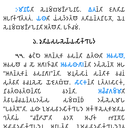
𑀇𑀫𑀺𑀦𑀸𑀧𑀻
𑀢𑀺 𑀲𑁂𑀦𑀫𑁆𑀩𑀫𑀡𑁆𑀟𑀧𑁂𑀦𑀸𑀧𑀺.
𑀏𑀢
𑀦𑁆𑀢𑀺 𑀚𑀕𑀢𑀺𑀬𑀸
𑀅𑀧𑀭𑀺𑀓𑁆𑀔𑀺𑀢𑁆𑀢𑀢𑀁.
𑀬𑀣𑀸
𑀢𑀺 𑀬𑀁𑀲𑀤𑁆𑀤𑀢𑁆𑀣𑁄 𑀢𑀢𑀺𑀬𑀦𑁆𑀢𑀦𑀺𑀧𑀸𑀢𑁄, 𑀬𑁂𑀦
𑀲𑁂𑀦𑀫𑁆𑀩𑀫𑀡𑁆𑀟𑀧𑁂𑀦𑀸𑀢𑀺 𑀅𑀢𑁆𑀣𑁄𑀢𑀺. 𑀧𑀜𑁆𑀘𑀫𑀁.
𑁬. 𑀤𑀼𑀢𑀺𑀬𑀲𑀳𑀲𑁂𑀬𑁆𑀬𑀲𑀺𑀓𑁆𑀔𑀸𑀧𑀤𑀁
. 𑀙𑀝𑁆𑀞𑁂 𑀆𑀕𑀦𑁆𑀢𑀼𑀓𑀸 𑀯𑀲𑀦𑁆𑀢𑀺 𑀏𑀢𑁆𑀣𑀸𑀢𑀺
𑀆𑀯𑀲𑀣𑁄,
𑁫𑁫
𑀆𑀯𑀲𑀣𑁄 𑀘 𑀲𑁄 𑀅𑀕𑀸𑀭𑀜𑁆𑀘𑁂𑀢𑀺
𑀆𑀯𑀲𑀣𑀸𑀕𑀸𑀭
𑀦𑁆𑀢𑀺 𑀤𑀲𑁆𑀲𑁂𑀦𑁆𑀢𑁄 𑀆𑀳
‘‘𑀆𑀕𑀦𑁆𑀢𑀼𑀓𑀸𑀦𑀁 𑀯𑀲𑀦𑀸𑀕𑀸𑀭’’𑀦𑁆𑀢𑀺. 𑀫𑀦𑀼𑀲𑁆𑀲𑀸𑀦𑀁 𑀲𑀦𑁆𑀢𑀺𑀓𑀸 𑀯𑀘𑀦𑀁
𑀲𑀼𑀢𑁆𑀯𑀸𑀢𑀺 𑀯𑀘𑀦𑀲𑁂𑀲𑁄 𑀬𑁄𑀚𑁂𑀢𑀩𑁆𑀩𑁄.
𑀲𑀸𑀝𑀓
𑀦𑁆𑀢𑀺 𑀉𑀢𑁆𑀢𑀭𑀲𑀸𑀝𑀓𑀁,
𑀦𑀺𑀯𑀢𑁆𑀣𑀯𑀢𑁆𑀣𑀦𑁆𑀢𑀺𑀧𑀺 𑀯𑀤𑀦𑁆𑀢𑀺.
𑀅𑀘𑁆𑀘𑀸𑀕𑀫𑁆𑀫𑀸
𑀢𑀺
𑀢𑁆𑀯𑀸𑀧𑀘𑁆𑀘𑀬𑀦𑁆𑀢𑀧𑀤𑀲𑁆𑀲 𑀲𑀫𑁆𑀩𑀦𑁆𑀥𑀁 𑀤𑀲𑁆𑀲𑁂𑀢𑀼𑀫𑀸𑀳
‘‘𑀧𑀯𑀢𑁆𑀢𑁄’’𑀢𑀺. 𑀬𑀣𑀸 𑀑𑀫𑀲𑀯𑀸𑀤𑀲𑀺𑀓𑁆𑀔𑀸𑀧𑀤𑁂 𑀅𑀓𑁆𑀓𑁄𑀲𑁂𑀢𑀼𑀓𑀸𑀫𑀢𑀸𑀬
𑀔𑀢𑁆𑀢𑀺𑀬𑀁 ‘‘𑀘𑀡𑁆𑀟𑀸𑀮𑁄’’𑀢𑀺 𑀯𑀤𑀢𑁄 𑀅𑀮𑀺𑀓𑀁 𑀪𑀡𑀢𑁄𑀧𑀺
𑀫𑀼𑀲𑀸𑀯𑀸𑀤𑀲𑀺𑀓𑁆𑀔𑀸𑀧𑀤𑁂𑀦 𑀅𑀦𑀸𑀧𑀢𑁆𑀢𑀺, 𑀑𑀫𑀲𑀯𑀸𑀤𑀲𑀺𑀓𑁆𑀔𑀸𑀧𑀤𑁂𑀦𑁂𑀯