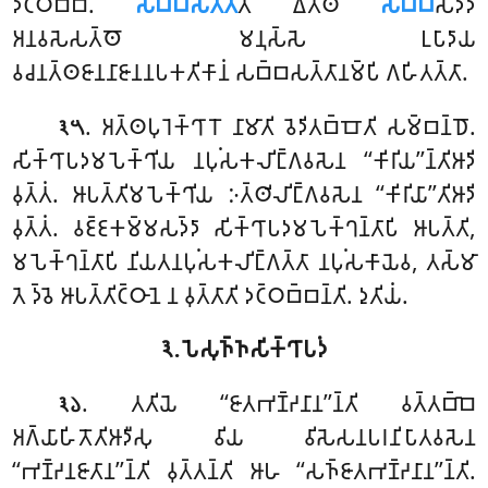
𑀤𑀝𑁆𑀞𑀩𑁆𑀩𑀁.
𑀲𑀩𑁆𑀩𑀲𑀢𑁆𑀢𑀸
𑀢𑀺 𑀏𑀢𑁆𑀣
𑀲𑀩𑁆𑀩
𑀲𑀤𑁆𑀤𑁄
𑀅𑀦𑀯𑀲𑁂𑀲𑀢𑁆𑀣𑁄 𑀫𑀦𑀼𑀲𑁆𑀲𑁂 𑀉𑀧𑀸𑀤𑀸𑀬
𑀯𑀘𑀦𑀢𑁆𑀣𑀚𑀸𑀦𑀦𑀸𑀚𑀸𑀦𑀦𑀧𑀓𑀢𑀺𑀓𑀸𑀦𑀁 𑀲𑀩𑁆𑀩𑀲𑀢𑁆𑀢𑀸𑀦𑀫𑁆𑀧𑀺 𑀕𑀳𑀺𑀢𑀢𑁆𑀢𑀸.
. 𑀅𑀢𑁆𑀣𑀧𑀼𑀭𑁂𑀓𑁆𑀔𑀸𑀭𑁄 𑀦𑀸𑀫𑀸𑀢𑀺 𑀯𑁂𑀤𑀺𑀢𑀩𑁆𑀩𑁄𑀢𑀺 𑀲𑀫𑁆𑀩𑀦𑁆𑀥𑁄.
𑁩𑁫
𑀲𑀺𑀓𑁆𑀔𑀸𑀧𑀤𑀫𑀧𑁂𑀓𑁆𑀔𑀺𑀬 𑀦𑀧𑀼𑀁𑀲𑀓𑀮𑀺𑀗𑁆𑀕𑀯𑀲𑁂𑀦 ‘‘𑀓𑀺𑀭𑀺𑀬’’𑀦𑁆𑀢𑀺𑀆𑀤𑀺
𑀯𑀼𑀢𑁆𑀢𑀁. 𑀆𑀧𑀢𑁆𑀢𑀺𑀫𑀧𑁂𑀓𑁆𑀔𑀺𑀬 𑀇𑀢𑁆𑀣𑀺𑀮𑀺𑀗𑁆𑀕𑀯𑀲𑁂𑀦 ‘‘𑀓𑀺𑀭𑀺𑀬𑀸’’𑀢𑀺𑀆𑀤𑀺
𑀯𑀼𑀢𑁆𑀢𑀁. 𑀯𑀚𑁆𑀚𑀓𑀫𑁆𑀫𑀲𑀤𑁆𑀤𑀸 𑀲𑀺𑀓𑁆𑀔𑀸𑀧𑀤𑀫𑀧𑁂𑀓𑁆𑀔𑀦𑁆𑀢𑀸𑀧𑀺 𑀆𑀧𑀢𑁆𑀢𑀺,
𑀫𑀧𑁂𑀓𑁆𑀔𑀦𑁆𑀢𑀸𑀧𑀺 𑀦𑀺𑀬𑀢𑀦𑀧𑀼𑀁𑀲𑀓𑀮𑀺𑀗𑁆𑀕𑀢𑁆𑀢𑀸 𑀦𑀧𑀼𑀁𑀲𑀓𑀸𑀬𑁂𑀯, 𑀢𑀲𑁆𑀫𑀸
𑀢𑁂 𑀤𑁆𑀯𑁂 𑀆𑀧𑀢𑁆𑀢𑀺𑀝𑁆𑀞𑀸𑀦𑁂 𑀦 𑀯𑀼𑀢𑁆𑀢𑀸𑀢𑀺 𑀤𑀝𑁆𑀞𑀩𑁆𑀩𑀦𑁆𑀢𑀺. 𑀤𑀼𑀢𑀺𑀬𑀁.
𑁩. 𑀧𑁂𑀲𑀼𑀜𑁆𑀜𑀲𑀺𑀓𑁆𑀔𑀸𑀧𑀤𑀁
. 𑀢𑀢𑀺𑀬𑁂 ‘‘𑀚𑀸𑀢𑀪𑀡𑁆𑀟𑀦𑀸𑀦’’𑀦𑁆𑀢𑀺 𑀯𑀢𑁆𑀢𑀩𑁆𑀩𑁂
𑁩𑁬
𑀅𑀕𑁆𑀬𑀸𑀳𑀺𑀢𑁄𑀢𑀺𑀆𑀤𑀻𑀲𑀼 𑀯𑀺𑀬 𑀯𑀺𑀲𑁂𑀲𑀦𑀧𑀭𑀦𑀺𑀧𑀸𑀢𑀯𑀲𑁂𑀦
‘‘𑀪𑀡𑁆𑀟𑀦𑀚𑀸𑀢𑀸𑀦’’𑀦𑁆𑀢𑀺 𑀯𑀼𑀢𑁆𑀢𑀦𑁆𑀢𑀺 𑀆𑀳 ‘‘𑀲𑀜𑁆𑀚𑀸𑀢𑀪𑀡𑁆𑀟𑀦𑀸𑀦’’𑀦𑁆𑀢𑀺.