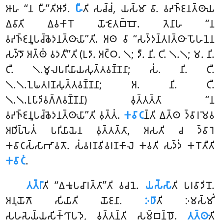
𑀆𑀳 ‘‘𑀦 𑀳𑀻’’𑀢𑀺𑀆𑀤𑀺.
𑀳𑀻
𑀢𑀺 𑀲𑀘𑁆𑀘𑀁, 𑀬𑀲𑁆𑀫𑀸 𑀯𑀸. 𑀯𑀴𑀜𑁆𑀚𑀦𑀢𑁆𑀣𑀸𑀬
𑀏𑀯𑀸𑀢𑀺 𑀏𑀯𑀓𑀸𑀭𑁄 𑀬𑁄𑀚𑁂𑀢𑀩𑁆𑀩𑁄. 𑀢𑁂𑀦𑀸𑀳 ‘‘𑀦
𑀯𑀴𑀜𑁆𑀚𑀦𑀽𑀧𑀘𑁆𑀙𑁂𑀤𑀦𑀢𑁆𑀣𑀸𑀬𑀸’’𑀢𑀺. 𑀅𑀣 𑀯𑀸 ‘‘𑀲𑀤𑁆𑀤𑀦𑁆𑀢𑀭𑀢𑁆𑀣𑀸𑀧𑁄𑀳𑀦𑁂𑀦
𑀲𑀤𑁆𑀤𑁄 𑀅𑀢𑁆𑀣𑀁 𑀯𑀤𑀢𑀻’’𑀢𑀺 (𑀉𑀤𑀸. 𑀅𑀝𑁆𑀞. 𑁧; 𑀤𑀻. 𑀦𑀺. 𑀝𑀺. 𑁧.𑁧; 𑀫. 𑀦𑀺.
𑀝𑀻. 𑁧.𑀫𑀽𑀮𑀧𑀭𑀺𑀬𑀸𑀬𑀲𑀼𑀢𑁆𑀢𑀯𑀡𑁆𑀡𑀦𑀸; 𑀲𑀁. 𑀦𑀺. 𑀝𑀻.
𑁧.𑁧.𑀑𑀖𑀢𑀭𑀡𑀲𑀼𑀢𑁆𑀢𑀯𑀡𑁆𑀡𑀦𑀸; 𑀅. 𑀦𑀺. 𑀝𑀻.
𑁧.𑁧.𑀭𑀼𑀧𑀸𑀤𑀺𑀯𑀕𑁆𑀕𑀯𑀡𑁆𑀡𑀦𑀸) 𑀯𑀼𑀢𑁆𑀢𑀢𑁆𑀢𑀸 ‘‘𑀦
𑀯𑀴𑀜𑁆𑀚𑀦𑀽𑀧𑀘𑁆𑀙𑁂𑀤𑀦𑀢𑁆𑀣𑀸𑀬𑀸’’𑀢𑀺 𑀯𑀼𑀢𑁆𑀢𑀁.
𑀓𑀯𑀸𑀝
𑀦𑁆𑀢𑀺 𑀏𑀢𑁆𑀣 𑀤𑁆𑀯𑀸𑀭𑀫𑁂𑀯
𑀅𑀥𑀺𑀧𑁆𑀧𑁂𑀢𑀁 𑀧𑀭𑀺𑀬𑀸𑀬𑁂𑀦 𑀯𑀼𑀢𑁆𑀢𑀢𑁆𑀢𑀸, 𑀅𑀲𑀢𑀺 𑀘 𑀤𑁆𑀯𑀸𑀭𑁂
𑀓𑀯𑀸𑀝𑀲𑁆𑀲𑀸𑀪𑀸𑀯𑀢𑁄. 𑀲𑀁𑀯𑀭𑀡𑀯𑀺𑀯𑀭𑀡𑀓𑀸𑀮𑁂 𑀓𑀯𑀢𑀺 𑀲𑀤𑁆𑀤𑀁 𑀓𑀭𑁄𑀢𑀻𑀢𑀺
𑀓𑀯𑀸𑀝𑀁
.
𑀢𑀢𑁆𑀭𑀸
𑀢𑀺 ‘‘𑀏𑀓𑀽𑀧𑀘𑀸𑀭𑀢𑁆𑀢𑀸’’𑀢𑀺 𑀯𑀘𑀦𑁂.
𑀬𑀲𑁆𑀲𑀸
𑀢𑀺 𑀧𑀭𑀯𑀸𑀤𑀺𑀦𑁄.
𑀅𑀦𑀼𑀬𑁄𑀕𑁄 𑀲𑀺𑀬𑀸𑀢𑀺 𑀬𑁄𑀚𑀦𑀸.
𑀇𑀥𑀸
𑀢𑀺 𑀇𑀫𑀲𑁆𑀫𑀺𑀁
𑀲𑀳𑀲𑁂𑀬𑁆𑀬𑀲𑀺𑀓𑁆𑀔𑀸𑀧𑀤𑁂, 𑀯𑀼𑀢𑁆𑀢𑀦𑁆𑀢𑀺 𑀲𑀫𑁆𑀩𑀦𑁆𑀥𑁄.
𑀢𑀢𑁆𑀣𑀸
𑀢𑀺