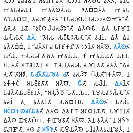
𑀲𑀤𑁆𑀤𑁂 𑀯𑀼𑀘𑁆𑀘𑀫𑀸𑀦𑁂 𑀅𑀯𑀺𑀦𑀸𑀪𑀸𑀯𑀢𑁄 𑀲𑀤𑁆𑀤𑁂𑀦 𑀅𑀢𑁆𑀣𑁄𑀧𑀺 𑀯𑀼𑀢𑁆𑀢𑁄, 𑀯𑀺𑀦𑀸𑀧𑀺
𑀪𑀸𑀯𑀧𑀘𑁆𑀘𑀬𑁂𑀦 𑀪𑀸𑀯𑀢𑁆𑀣𑀲𑁆𑀲 𑀜𑀸𑀢𑀩𑁆𑀩𑀢𑁆𑀢𑀸 𑀪𑀸𑀯𑁄𑀧𑀺
𑀕𑀳𑁂𑀢𑀩𑁆𑀩𑁄, 𑀢𑀲𑁆𑀫𑀸 𑀯𑀼𑀢𑁆𑀢𑀁 ‘‘𑀉𑀧𑀲𑀫𑁆𑀧𑀦𑁆𑀦𑀲𑀤𑁆𑀤𑀢𑁆𑀣𑀪𑀸𑀯𑁂’’𑀢𑀺.
𑀏𑀲𑁂𑀯 𑀦𑀬𑁄 ‘‘𑀤𑀼𑀝𑁆𑀞𑀼𑀮𑁆𑀮𑀲𑀤𑁆𑀤𑁂’’𑀢𑀺 𑀏𑀢𑁆𑀣𑀸𑀧𑀺. 𑀏𑀢𑀁 𑀧𑀭𑀺𑀫𑀸𑀡𑀁
𑀬𑀲𑁆𑀲𑀸𑀢𑀺
𑀏𑀢𑀁,
‘‘𑀢𑁂𑀭𑀲 𑀲𑀗𑁆𑀖𑀸𑀤𑀺𑀲𑁂𑀲𑀸’’𑀢𑀺 𑀯𑀘𑀦𑀁. 𑀏𑀢𑀁 𑀏𑀯
𑀯𑀢𑁆𑀢𑀩𑁆𑀩𑀁, 𑀦 ‘‘𑀘𑀢𑁆𑀢𑀸𑀭𑀺 𑀘 𑀧𑀸𑀭𑀸𑀚𑀺𑀓𑀸𑀦𑀻’’𑀢𑀺 𑀇𑀤𑀦𑁆𑀢𑀺 𑀅𑀢𑁆𑀣𑁄.
𑀢𑀢𑁆𑀣𑀸
𑀢𑀺
𑀧𑀸𑀴𑀺𑀬𑀁. 𑀓𑀲𑁆𑀲𑀘𑀺 𑀯𑀺𑀫𑀢𑀺 𑀪𑀯𑁂𑀬𑁆𑀬, 𑀓𑀺𑀁 𑀪𑀯𑁂𑀬𑁆𑀬𑀸𑀢𑀺 𑀬𑁄𑀚𑀦𑀸.
𑀆𑀧𑀢𑁆𑀢𑀺𑀁 𑀆𑀭𑁄𑀘𑁂𑀦𑁆𑀢𑁂𑀦 𑀅𑀓𑁆𑀓𑁄𑀲𑀦𑁆𑀢𑀲𑁆𑀲 𑀲𑀫𑀸𑀦𑀢𑁆𑀢𑀸 𑀯𑀼𑀢𑁆𑀢𑀁 ‘‘𑀏𑀯𑀁
𑀲𑀢𑀻’’𑀢𑀺𑀆𑀤𑀺.
𑀧𑀸𑀘𑀺𑀢𑁆𑀢𑀺𑀬𑀫𑁂𑀯 𑀘𑀸
𑀢𑀺 𑀘𑀲𑀤𑁆𑀤𑁄 𑀩𑁆𑀬𑀢𑀺𑀭𑁂𑀓𑀢𑁆𑀣𑁄, 𑀦
𑀤𑀼𑀓𑁆𑀓𑀝𑀁 𑀆𑀧𑀚𑁆𑀚𑀢𑀻𑀢𑀺 𑀅𑀢𑁆𑀣𑁄.
𑀳𑀻
𑀢𑀺 𑀲𑀘𑁆𑀘𑀁.
𑀏𑀢
𑀦𑁆𑀢𑀺
𑀧𑀸𑀘𑀺𑀢𑁆𑀢𑀺𑀬𑀸𑀧𑀚𑁆𑀚𑀦𑀢𑀁, ‘‘𑀅𑀲𑀼𑀤𑁆𑀥𑁄 𑀳𑁄𑀢𑀺…𑀧𑁂… 𑀑𑀫𑀲𑀯𑀸𑀤𑀲𑁆𑀲𑀸’’𑀢𑀺
𑀯𑀘𑀦𑀁 𑀯𑀸, 𑀯𑀼𑀢𑁆𑀢𑀦𑁆𑀢𑀺 𑀲𑀫𑁆𑀩𑀦𑁆𑀥𑁄.
𑀏𑀢𑁆𑀣𑀸
𑀢𑀺 𑀧𑀸𑀴𑀺𑀬𑀁.
𑀅𑀝𑁆𑀞𑀓𑀣𑀸𑀘𑀭𑀺𑀬𑀸𑀯𑁂
𑀢𑀺 𑀏𑀢𑁆𑀣 𑀏𑀯𑀓𑀸𑀭𑁄 𑀅𑀝𑁆𑀞𑀸𑀦𑀬𑁄𑀕𑁄, 𑀧𑀫𑀸𑀡𑀦𑁆𑀢𑀺
𑀏𑀢𑁆𑀣 𑀬𑁄𑀚𑁂𑀢𑀩𑁆𑀩𑁄, 𑀓𑀸𑀭𑀡𑀫𑁂𑀯𑀸𑀢𑀺 𑀅𑀢𑁆𑀣𑁄. 𑀢𑁂𑀦 𑀯𑀼𑀢𑁆𑀢𑀁 ‘‘𑀦 𑀅𑀜𑁆𑀜𑀸
𑀯𑀺𑀘𑀸𑀭𑀡𑀸’’𑀢𑀺. 𑀅𑀣 𑀯𑀸
𑀅𑀜𑁆𑀜𑀸
𑀢𑀺 𑀲𑀸𑀫𑁆𑀬𑀢𑁆𑀣𑁂 𑀧𑀘𑁆𑀘𑀢𑁆𑀢𑀯𑀘𑀦𑀫𑁂𑀢𑀁, 𑀦