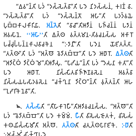
‘‘𑀏𑀯’’𑀦𑁆𑀢𑀺 𑀧𑀤𑀁 ‘‘𑀤𑀲𑁆𑀲𑁂𑀢𑁆𑀯𑀸’’𑀢𑀺 𑀧𑀤𑁂 𑀦𑀺𑀤𑀲𑁆𑀲𑀦𑀁, 𑀓𑀭𑀡𑀁 𑀯𑀸.
‘‘𑀤𑀲𑁆𑀲𑁂𑀢𑁆𑀯𑀸’’𑀢𑀺 𑀧𑀤𑀁 ‘‘𑀤𑀲𑁆𑀲𑁂𑀦𑁆𑀢𑁄 𑀆𑀳𑀸’’𑀢𑀺 𑀧𑀤𑀤𑁆𑀯𑀬𑁂
𑀧𑀼𑀩𑁆𑀩𑀓𑀸𑀮𑀓𑀺𑀭𑀺𑀬𑀸.
𑀅𑀦𑁆𑀢𑁂
𑀢𑀺 ‘‘𑀯𑀸𑀘𑀸’’𑀢𑀺𑀆𑀤𑀻𑀦𑀁 𑀧𑀜𑁆𑀘𑀦𑁆𑀦𑀁 𑀧𑀤𑀸𑀦𑀁
𑀅𑀯𑀲𑀸𑀦𑁂.
‘‘𑀆𑀳𑀸’’
𑀢𑀺 𑀏𑀢𑁆𑀣 𑀯𑀢𑁆𑀢𑀫𑀸𑀦-𑀢𑀺𑀯𑀘𑀦𑀲𑁆𑀲 𑀅𑀓𑀸𑀭𑁄
𑀧𑀘𑁆𑀘𑀼𑀧𑁆𑀧𑀦𑁆𑀦𑀓𑀸𑀮𑀯𑀸𑀘𑀓𑁂𑀦 ‘‘𑀇𑀤𑀸𑀦𑀻’’𑀢𑀺 𑀧𑀤𑁂𑀦 𑀬𑁄𑀚𑀺𑀢𑀢𑁆𑀢𑀸.
‘‘𑀢𑀢𑁆𑀣𑀸’’𑀢𑀺 𑀧𑀤𑀁 ‘‘𑀅𑀢𑁆𑀣𑁄 𑀯𑁂𑀤𑀺𑀢𑀩𑁆𑀩𑁄’’𑀢𑀺 𑀧𑀤𑁂 𑀆𑀥𑀸𑀭𑁄.
𑀏𑀢𑁆𑀣𑀸
𑀢𑀺
‘‘𑀅𑀤𑀺𑀝𑁆𑀞𑀁 𑀤𑀺𑀝𑁆𑀞𑀁 𑀫𑁂’’𑀢𑀺𑀆𑀤𑀻𑀲𑀼. ‘‘𑀧𑀸𑀴𑀺𑀬’’𑀦𑁆𑀢𑀺 𑀧𑀤𑀁 ‘‘𑀤𑁂𑀲𑀦𑀸 𑀓𑀢𑀸’’𑀢𑀺
𑀧𑀤𑁂 𑀆𑀥𑀸𑀭𑁄. 𑀦𑀺𑀲𑁆𑀲𑀺𑀢𑀯𑀺𑀜𑁆𑀜𑀸𑀡𑀯𑀲𑁂𑀦 𑀅𑀯𑀢𑁆𑀯𑀸
𑀦𑀺𑀲𑁆𑀲𑀬𑀧𑀲𑀸𑀤𑀯𑀲𑁂𑀦 ‘‘𑀘𑀓𑁆𑀔𑀼𑀦𑀸 𑀤𑀺𑀝𑁆𑀞’’𑀦𑁆𑀢𑀺 𑀯𑀼𑀢𑁆𑀢𑀦𑁆𑀢𑀺 𑀆𑀳
‘‘𑀑𑀴𑀸𑀭𑀺𑀓𑁂𑀦𑁂𑀯𑀸’’𑀢𑀺.
.
𑀢𑀲𑁆𑀲𑀸
𑀢𑀺 ‘‘𑀢𑀻𑀳𑀸𑀓𑀸𑀭𑁂𑀳𑀻’’𑀢𑀺𑀆𑀤𑀺𑀯𑀘𑀦𑀲𑁆𑀲. ‘‘𑀅𑀢𑁆𑀣𑁄’’𑀢𑀺
𑁪
𑀧𑀤𑀁 ‘‘𑀯𑁂𑀤𑀺𑀢𑀩𑁆𑀩𑁄’’𑀢𑀺 𑀧𑀤𑁂 𑀓𑀫𑁆𑀫𑀁.
𑀳𑀻
𑀢𑀺 𑀯𑀺𑀲𑁂𑀲𑀚𑁄𑀢𑀓𑀁, 𑀯𑀺𑀲𑁂𑀲𑀁
𑀓𑀣𑀬𑀺𑀲𑁆𑀲𑀸𑀫𑀻𑀢𑀺 𑀅𑀢𑁆𑀣𑁄.
𑀢𑀢𑁆𑀣𑀸
𑀢𑀺 𑀘𑀢𑀼𑀢𑁆𑀣𑀧𑀸𑀭𑀸𑀚𑀺𑀓𑁂.
𑀇𑀥𑀸
𑀢𑀺
𑀇𑀫𑀲𑁆𑀫𑀺𑀁 𑀲𑀺𑀓𑁆𑀔𑀸𑀧𑀤𑁂.