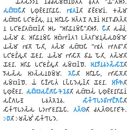
𑀬𑀢𑀲𑀤𑁆𑀤𑀸𑀦𑀁 𑀦𑀺𑀘𑁆𑀘𑀲𑀫𑁆𑀩𑀦𑁆𑀥𑀢𑁆𑀢𑀸 𑀯𑀼𑀢𑁆𑀢𑀁 ‘‘𑀬𑁂’’𑀢𑀺𑀆𑀤𑀺.
𑀲𑀩𑁆𑀩𑁂𑀧𑀻
𑀢𑀺 𑀧𑀼𑀣𑀼𑀚𑁆𑀚𑀦𑀸𑀭𑀺𑀬𑀸𑀧𑀺.
𑀪𑀽𑀢
𑀦𑁆𑀢𑀺 𑀯𑀺𑀚𑁆𑀚𑀫𑀸𑀦𑀁. 𑀓𑀲𑁆𑀫𑀸
𑀲𑀩𑁆𑀩𑁂𑀧𑀺 𑀧𑀝𑀺𑀚𑀸𑀦𑀺𑀁𑀲𑀼, 𑀦𑀦𑀼 𑀅𑀭𑀺𑀬𑁂𑀳𑀺 𑀅𑀢𑁆𑀢𑀦𑁄 𑀕𑀼𑀡𑀸𑀦𑀁 𑀅𑀦𑀸𑀭𑁄𑀘𑀺𑀢𑀢𑁆𑀢𑀸
𑀦 𑀧𑀝𑀺𑀚𑀸𑀦𑀺𑀢𑀩𑁆𑀩𑀦𑁆𑀢𑀺 𑀆𑀳 ‘‘𑀅𑀭𑀺𑀬𑀸𑀦𑀫𑁆𑀧𑀻’’𑀢𑀺𑀆𑀤𑀺.
𑀳𑀻
𑀢𑀺 𑀲𑀘𑁆𑀘𑀁,
𑀬𑀲𑁆𑀫𑀸 𑀯𑀸. 𑀅𑀭𑀺𑀬𑀸𑀦𑀫𑁆𑀧𑀺 𑀅𑀩𑁆𑀪𑀦𑁆𑀢𑀭𑁂 𑀉𑀢𑁆𑀢𑀭𑀺𑀫𑀦𑀼𑀲𑁆𑀲𑀥𑀫𑁆𑀫𑁄
𑀬𑀲𑁆𑀫𑀸 𑀪𑀽𑀢𑁄 𑀳𑁄𑀢𑀺, 𑀢𑀲𑁆𑀫𑀸 𑀲𑀩𑁆𑀩𑁂𑀧𑀺 ‘‘𑀪𑀽𑀢𑀁 𑀪𑀕𑀯𑀸’’𑀢𑀺
𑀧𑀝𑀺𑀚𑀸𑀦𑀺𑀁𑀲𑀽𑀢𑀺 𑀬𑁄𑀚𑀦𑀸. 𑀬𑀲𑁆𑀫𑀸 𑀪𑀸𑀲𑀺𑀢𑁄 𑀯𑀺𑀬 𑀳𑁄𑀢𑀺, 𑀢𑀲𑁆𑀫𑀸𑀢𑀺
𑀬𑁄𑀚𑀦𑀸. 𑀅𑀭𑀺𑀬𑀸 𑀧𑀝𑀺𑀚𑀸𑀦𑀺𑀁𑀲𑀽𑀢𑀺 𑀲𑀫𑁆𑀩𑀦𑁆𑀥𑁄.
𑀅𑀦𑀸𑀤𑀻𑀦𑀯𑀤𑀲𑁆𑀲𑀺𑀦𑁄
𑀢𑀺
𑀤𑁄𑀲𑀲𑁆𑀲 𑀅𑀤𑀲𑁆𑀲𑀦𑀥𑀫𑁆𑀫𑀸.
𑀢𑁂𑀳𑀻
𑀢𑀺 𑀅𑀭𑀺𑀬𑁂𑀳𑀺, 𑀪𑀸𑀲𑀺𑀢𑁄𑀢𑀺
𑀲𑀫𑁆𑀩𑀦𑁆𑀥𑁄. 𑀬𑀁 𑀧𑀺𑀡𑁆𑀟𑀧𑀸𑀢𑀁 𑀉𑀧𑁆𑀧𑀸𑀤𑁂𑀲𑀼𑀦𑁆𑀢𑀺 𑀬𑁄𑀚𑀦𑀸.
𑀅𑀜𑁆𑀜𑁂
𑀢𑀺
𑀧𑀼𑀣𑀼𑀚𑁆𑀚𑀦𑀸.
𑀲𑀩𑁆𑀩𑀲𑀗𑁆𑀕𑀸𑀳𑀺𑀓𑁂𑀦𑁂𑀯𑀸
𑀢𑀺 𑀲𑀩𑁆𑀩𑁂𑀲𑀁 𑀧𑀼𑀣𑀼𑀚𑁆𑀚𑀦𑀸𑀭𑀺𑀬𑀸𑀦𑀁
𑀲𑀗𑁆𑀕𑀳𑀡𑁂 𑀧𑀯𑀢𑁆𑀢𑁂𑀦𑁂𑀯.
𑀲𑀺𑀓𑁆𑀔𑀸𑀧𑀤𑀯𑀺𑀪𑀗𑁆𑀕𑁂𑀧𑀻
𑀢𑀺
𑀲𑀺𑀓𑁆𑀔𑀸𑀧𑀤𑀲𑁆𑀲 𑀧𑀤𑀪𑀸𑀚𑀦𑀺𑀬𑁂𑀧𑀺.
𑀢𑀢𑁆𑀣𑀸
𑀢𑀺 𑀘𑀢𑀼𑀢𑁆𑀣𑀧𑀸𑀭𑀸𑀚𑀺𑀓𑁂.
𑀇𑀥𑀸
𑀢𑀺 𑀇𑀫𑀲𑁆𑀫𑀺𑀁 𑀲𑀺𑀓𑁆𑀔𑀸𑀧𑀤𑁂.