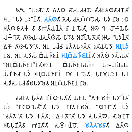
. ‘‘𑀧𑀤𑀲𑁄’’𑀢𑀺
𑀏𑀢𑁆𑀣 𑀲𑁄-𑀧𑀘𑁆𑀘𑀬𑁄 𑀯𑀺𑀘𑁆𑀙𑀢𑁆𑀣𑀯𑀸𑀘𑀓𑁄𑀢𑀺
𑁪𑁫
𑀆𑀳 ‘‘𑀧𑀤𑀁 𑀧𑀤’’𑀦𑁆𑀢𑀺.
𑀢𑀢𑁆𑀣𑀸
𑀢𑀺 𑀢𑁂𑀲𑀼 𑀘𑀢𑀼𑀩𑁆𑀩𑀺𑀥𑁂𑀲𑀼. 𑀧𑀤𑀁 𑀦𑀸𑀫 𑀇𑀥
𑀅𑀢𑁆𑀣𑀚𑁄𑀢𑀓𑀁 𑀯𑀸 𑀯𑀺𑀪𑀢𑁆𑀬𑀦𑁆𑀢𑀁 𑀯𑀸 𑀦 𑀳𑁄𑀢𑀺, 𑀅𑀣 𑀔𑁄 𑀮𑁄𑀓𑀺𑀬𑁂𑀳𑀺
𑀮𑀓𑁆𑀔𑀺𑀢𑁄 𑀕𑀸𑀣𑀸𑀬 𑀘𑀢𑀼𑀢𑁆𑀣𑀁𑀲𑁄 𑀧𑀸𑀤𑁄𑀯 𑀅𑀥𑀺𑀧𑁆𑀧𑁂𑀢𑁄𑀢𑀺 𑀆𑀳 ‘‘𑀧𑀤𑀦𑁆𑀢𑀺
𑀏𑀓𑁄 𑀕𑀸𑀣𑀸𑀧𑀸𑀤𑁄’’𑀢𑀺. 𑀅𑀦𑀼 𑀧𑀘𑁆𑀙𑀸 𑀯𑀼𑀢𑁆𑀢𑀧𑀤𑀢𑁆𑀢𑀸 𑀤𑀼𑀢𑀺𑀬𑀧𑀸𑀤𑁄
𑀅𑀦𑀼𑀧𑀤𑀁
𑀦𑀸𑀫. 𑀅𑀦𑀼 𑀲𑀤𑀺𑀲𑀁 𑀩𑁆𑀬𑀜𑁆𑀚𑀦𑀁
𑀅𑀦𑀼𑀩𑁆𑀬𑀜𑁆𑀚𑀦
𑀦𑁆𑀢𑀺 𑀅𑀢𑁆𑀣𑀁 𑀤𑀲𑁆𑀲𑁂𑀢𑀺
‘‘𑀅𑀦𑀼𑀩𑁆𑀬𑀜𑁆𑀚𑀦’’𑀦𑁆𑀢𑀺𑀆𑀤𑀺𑀦𑀸. 𑀩𑁆𑀬𑀜𑁆𑀚𑀦𑀲𑀤𑁆𑀤𑁄 𑀧𑀤-𑀧𑀭𑀺𑀬𑀸𑀬𑁄.
𑀬𑀁𑀓𑀺𑀜𑁆𑀘𑀺 𑀧𑀤𑀁 𑀅𑀦𑀼𑀩𑁆𑀬𑀜𑁆𑀚𑀦𑀁 𑀦𑀸𑀫 𑀦 𑀳𑁄𑀢𑀺, 𑀧𑀼𑀭𑀺𑀫𑀧𑀤𑁂𑀦 𑀧𑀦
𑀲𑀤𑀺𑀲𑀁 𑀧𑀘𑁆𑀙𑀺𑀫𑀧𑀤𑀫𑁂𑀯 𑀅𑀦𑀼𑀩𑁆𑀬𑀜𑁆𑀚𑀦𑀁 𑀦𑀸𑀫.
𑀯𑀸𑀘𑁂𑀦𑁆𑀢𑁄 𑀳𑀼𑀢𑁆𑀯𑀸 𑀦𑀺𑀝𑁆𑀞𑀸𑀧𑁂𑀢𑀻𑀢𑀺 𑀬𑁄𑀚𑀦𑀸. ‘‘𑀏𑀓𑀫𑁂𑀓𑀁 𑀧𑀤’’𑀦𑁆𑀢𑀺
𑀧𑀤𑀁 ‘‘𑀦𑀺𑀝𑁆𑀞𑀸𑀧𑁂𑀢𑀻’’𑀢𑀺 𑀧𑀤𑁂 𑀓𑀸𑀭𑀺𑀢𑀓𑀫𑁆𑀫𑀁. ‘‘𑀣𑁂𑀭𑁂𑀦𑀸’’𑀢𑀺 𑀧𑀤𑀁
‘‘𑀯𑀼𑀢𑁆𑀢𑁂’’𑀢𑀺 𑀧𑀤𑁂 𑀓𑀢𑁆𑀢𑀸, ‘‘𑀏𑀓𑀢𑁄’’𑀢𑀺 𑀧𑀤𑁂 𑀲𑀳𑀢𑁆𑀣𑁄. 𑀲𑀸𑀫𑀡𑁂𑀭𑁄
𑀅𑀧𑀸𑀧𑀼𑀡𑀺𑀢𑁆𑀯𑀸 𑀪𑀡𑀢𑀻𑀢𑀺 𑀲𑀫𑁆𑀩𑀦𑁆𑀥𑁄.
𑀫𑀢𑁆𑀢𑀫𑁂𑀯𑀸
𑀢𑀺 𑀏𑀢𑁆𑀣