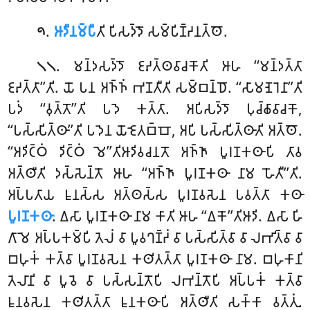
.
𑀆𑀤𑀻𑀦𑀫𑁆𑀧𑀻
𑀢𑀺 𑀧𑀺𑀲𑀤𑁆𑀤𑁄 𑀲𑀫𑁆𑀧𑀺𑀡𑁆𑀟𑀦𑀢𑁆𑀣𑁄.
𑁯
. 𑀫𑀦𑁆𑀤𑀲𑀤𑁆𑀤𑁄 𑀚𑀴𑀢𑁆𑀣𑀯𑀸𑀘𑀓𑁄𑀢𑀺 𑀆𑀳 ‘‘𑀫𑀦𑁆𑀤𑀢𑁆𑀢𑀸
𑁧𑁧
𑀚𑀴𑀢𑁆𑀢𑀸’’𑀢𑀺. 𑀬𑁄 𑀧𑀦 𑀅𑀜𑁆𑀜𑀁 𑀪𑀡𑀢𑀻𑀢𑀺 𑀲𑀫𑁆𑀩𑀦𑁆𑀥𑁄. ‘‘𑀲𑀸𑀫𑀡𑁂𑀭𑁂𑀦𑀸’’𑀢𑀺
𑀧𑀤𑀁 ‘‘𑀯𑀼𑀢𑁆𑀢𑁄’’𑀢𑀺 𑀧𑀤𑁂 𑀓𑀢𑁆𑀢𑀸. 𑀅𑀧𑀺𑀲𑀤𑁆𑀤𑁄 𑀧𑀼𑀘𑁆𑀙𑀸𑀯𑀸𑀘𑀓𑁄,
‘‘𑀧𑀲𑁆𑀲𑀺𑀢𑁆𑀣𑀸’’𑀢𑀺 𑀧𑀤𑁂𑀦 𑀬𑁄𑀚𑁂𑀢𑀩𑁆𑀩𑁄, 𑀅𑀧𑀺 𑀧𑀲𑁆𑀲𑀺𑀢𑁆𑀣𑀸𑀢𑀺 𑀅𑀢𑁆𑀣𑁄.
‘‘𑀅𑀤𑀺𑀝𑁆𑀞𑀁 𑀤𑀺𑀝𑁆𑀞𑀁 𑀫𑁂’’𑀢𑀺𑀆𑀤𑀺𑀯𑀘𑀦𑀢𑁄 𑀅𑀜𑁆𑀜𑀸 𑀧𑀽𑀭𑀡𑀓𑀣𑀸𑀧𑀺 𑀢𑀸𑀯
𑀅𑀢𑁆𑀣𑀻𑀢𑀺 𑀤𑀲𑁆𑀲𑁂𑀦𑁆𑀢𑁄 𑀆𑀳 ‘‘𑀅𑀜𑁆𑀜𑀸 𑀧𑀽𑀭𑀡𑀓𑀣𑀸 𑀦𑀸𑀫 𑀳𑁄𑀢𑀻’’𑀢𑀺.
𑀅𑀧𑁆𑀧𑀢𑀸𑀬 𑀊𑀦𑀲𑁆𑀲 𑀅𑀢𑁆𑀣𑀲𑁆𑀲 𑀧𑀽𑀭𑀡𑀯𑀲𑁂𑀦 𑀧𑀯𑀢𑁆𑀢𑀸 𑀓𑀣𑀸
𑀧𑀽𑀭𑀡𑀓𑀣𑀸
. 𑀏𑀲𑀸 𑀧𑀽𑀭𑀡𑀓𑀣𑀸
𑀦𑀸𑀫 𑀓𑀸𑀢𑀺 𑀆𑀳 ‘‘𑀏𑀓𑁄’’𑀢𑀺𑀆𑀤𑀺. 𑀏𑀲𑀸 𑀳𑀺
𑀕𑀸𑀫𑁂 𑀅𑀧𑁆𑀧𑀓𑀫𑁆𑀧𑀺 𑀢𑁂𑀮𑀁 𑀯𑀸 𑀧𑀽𑀯𑀔𑀡𑁆𑀟𑀁 𑀯𑀸 𑀧𑀲𑁆𑀲𑀺𑀢𑁆𑀯𑀸 𑀯𑀸 𑀮𑀪𑀺𑀢𑁆𑀯𑀸 𑀯𑀸
𑀩𑀳𑀼𑀓𑀁 𑀓𑀢𑁆𑀯𑀸 𑀧𑀽𑀭𑀡𑀯𑀲𑁂𑀦 𑀓𑀣𑀺𑀢𑀢𑁆𑀢𑀸 𑀧𑀽𑀭𑀡𑀓𑀣𑀸 𑀦𑀸𑀫. 𑀩𑀳𑀼𑀓𑀸𑀦𑀺
𑀢𑁂𑀮𑀸𑀦𑀺 𑀯𑀸 𑀧𑀽𑀯𑁂 𑀯𑀸 𑀧𑀲𑁆𑀲𑀦𑁆𑀢𑁄𑀧𑀺 𑀮𑀪𑀦𑁆𑀢𑁄𑀧𑀺 𑀅𑀧𑁆𑀧𑀓𑀁 𑀓𑀢𑁆𑀯𑀸
𑀊𑀦𑀯𑀲𑁂𑀦 𑀓𑀣𑀺𑀢𑀢𑁆𑀢𑀸
𑀊𑀦𑀓𑀣𑀸𑀧𑀺 𑀅𑀢𑁆𑀣𑀻𑀢𑀺 𑀲𑀓𑁆𑀓𑀸 𑀯𑀢𑁆𑀢𑀼𑀁.