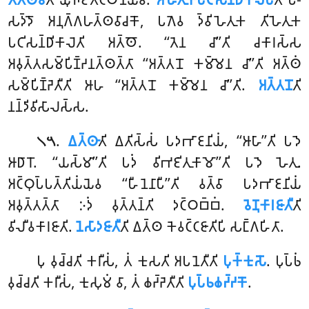
𑀲𑀤𑁆𑀤𑁄 𑀅𑀦𑀼𑀕𑁆𑀕𑀳𑀢𑁆𑀣𑀯𑀸𑀘𑀓𑁄, 𑀧𑀕𑁂𑀯 𑀤𑁆𑀯𑀺𑀳𑁂𑀢𑀼𑀓 𑀢𑀺𑀳𑁂𑀢𑀼𑀓
𑀧𑀝𑀺𑀲𑀦𑁆𑀥𑀺𑀓𑀸𑀮𑁂𑀢𑀺 𑀅𑀢𑁆𑀣𑁄. ‘‘𑀢𑁂𑀦 𑀘𑀸’’𑀢𑀺 𑀘𑀓𑀸𑀭𑀲𑁆𑀲
𑀅𑀯𑀼𑀢𑁆𑀢𑀲𑀫𑁆𑀧𑀺𑀡𑁆𑀟𑀦𑀢𑁆𑀣𑀢𑁆𑀢𑀸 ‘‘𑀅𑀢𑁆𑀢𑀦𑁄 𑀓𑀫𑁆𑀫𑁂𑀦 𑀘𑀸’’𑀢𑀺 𑀅𑀢𑁆𑀣𑀁
𑀲𑀫𑁆𑀧𑀺𑀡𑁆𑀟𑁂𑀢𑀻𑀢𑀺 𑀆𑀳 ‘‘𑀅𑀢𑁆𑀢𑀦𑁄 𑀓𑀫𑁆𑀫𑁂𑀦 𑀘𑀸’’𑀢𑀺.
𑀅𑀢𑁆𑀢𑀦𑁄
𑀢𑀺
𑀦𑀦𑁆𑀤𑀺𑀯𑀺𑀲𑀸𑀮𑀲𑁆𑀲.
.
𑀏𑀢𑁆𑀣𑀸
𑀢𑀺 𑀏𑀢𑀺𑀲𑁆𑀲𑀁 𑀧𑀤𑀪𑀸𑀚𑀦𑀺𑀬𑀁, ‘‘𑀆𑀳𑀸’’𑀢𑀺 𑀧𑀤𑁂
𑁧𑁫
𑀆𑀥𑀸𑀭𑁄. ‘‘𑀬𑀲𑁆𑀫𑀸’’𑀢𑀺 𑀧𑀤𑀁 𑀯𑀺𑀪𑀚𑀺𑀢𑀼𑀓𑀸𑀫𑁄’’𑀢𑀺 𑀧𑀤𑁂 𑀳𑁂𑀢𑀼.
𑀅𑀝𑁆𑀞𑀼𑀧𑁆𑀧𑀢𑁆𑀢𑀺𑀬𑀁𑀬𑁂𑀯 ‘‘𑀳𑀻𑀦𑁂𑀦𑀸𑀧𑀻’’𑀢𑀺 𑀯𑀢𑁆𑀯𑀸 𑀧𑀤𑀪𑀸𑀚𑀦𑀺𑀬𑀁
𑀅𑀯𑀼𑀢𑁆𑀢𑀢𑁆𑀢𑀸 𑀇𑀤𑀁 𑀯𑀼𑀢𑁆𑀢𑀦𑁆𑀢𑀺 𑀤𑀝𑁆𑀞𑀩𑁆𑀩𑀁.
𑀯𑁂𑀡𑀼𑀓𑀸𑀭𑀚𑀸𑀢𑀻
𑀢𑀺
𑀯𑀺𑀮𑀻𑀯𑀓𑀸𑀭𑀚𑀸𑀢𑀺.
𑀦𑁂𑀲𑀸𑀤𑀚𑀸𑀢𑀻
𑀢𑀺 𑀏𑀢𑁆𑀣 𑀓𑁂𑀯𑀝𑁆𑀝𑀚𑀸𑀢𑀺𑀧𑀺 𑀲𑀗𑁆𑀕𑀳𑀺𑀢𑀸.
𑀧𑀼 𑀯𑀼𑀘𑁆𑀘𑀢𑀺 𑀓𑀭𑀻𑀲𑀁, 𑀢𑀁 𑀓𑀼𑀲𑀢𑀺 𑀅𑀧𑀦𑁂𑀢𑀻𑀢𑀺
𑀧𑀼𑀓𑁆𑀓𑀼𑀲𑁄
. 𑀧𑀼𑀧𑁆𑀨𑀁
𑀯𑀼𑀘𑁆𑀘𑀢𑀺 𑀓𑀭𑀻𑀲𑀁, 𑀓𑀼𑀲𑀼𑀫𑀁 𑀯𑀸, 𑀢𑀁 𑀙𑀟𑁆𑀟𑁂𑀢𑀻𑀢𑀺
𑀧𑀼𑀧𑁆𑀨𑀙𑀟𑁆𑀟𑀓𑁄
.