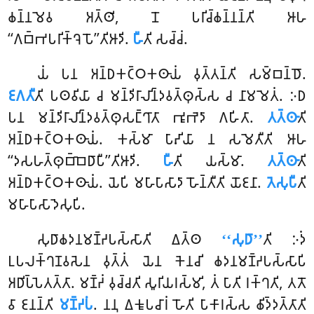
𑀙𑀦𑁆𑀦𑀫𑁂𑀯 𑀅𑀢𑁆𑀣𑀺, 𑀦𑁄 𑀧𑀭𑀺𑀘𑁆𑀙𑀦𑁆𑀦𑀦𑁆𑀢𑀺 𑀆𑀳
‘‘𑀕𑀩𑁆𑀪𑀧𑀭𑀺𑀓𑁆𑀔𑁂𑀧𑁄’’𑀢𑀺𑀆𑀤𑀺.
𑀳𑀻
𑀢𑀺 𑀲𑀘𑁆𑀘𑀁.
𑀬𑀁 𑀧𑀦 𑀅𑀦𑁆𑀥𑀓𑀝𑁆𑀞𑀓𑀣𑀸𑀬𑀁 𑀯𑀼𑀢𑁆𑀢𑀦𑁆𑀢𑀺 𑀲𑀫𑁆𑀩𑀦𑁆𑀥𑁄.
𑀚𑀕𑀢𑀻
𑀢𑀺 𑀧𑀣𑀯𑀺𑀬𑀸 𑀘 𑀫𑀦𑁆𑀤𑀺𑀭𑀸𑀮𑀺𑀦𑁆𑀤𑀯𑀢𑁆𑀣𑀼𑀲𑁆𑀲 𑀘 𑀦𑀸𑀫𑀫𑁂𑀢𑀁. 𑀇𑀥
𑀧𑀦 𑀫𑀦𑁆𑀤𑀺𑀭𑀸𑀮𑀺𑀦𑁆𑀤𑀯𑀢𑁆𑀣𑀼𑀲𑀗𑁆𑀔𑀸𑀢𑀸 𑀪𑀽𑀪𑁂𑀤𑀸 𑀕𑀳𑀺𑀢𑀸.
𑀢𑀢𑁆𑀣𑀸
𑀢𑀺
𑀅𑀦𑁆𑀥𑀓𑀝𑁆𑀞𑀓𑀣𑀸𑀬𑀁. 𑀓𑀲𑁆𑀫𑀸 𑀧𑀸𑀴𑀺𑀬𑀸 𑀦 𑀲𑀫𑁂𑀢𑀻𑀢𑀺 𑀆𑀳
‘‘𑀤𑀲𑀳𑀢𑁆𑀣𑀼𑀩𑁆𑀩𑁂𑀥𑀸𑀧𑀻’’𑀢𑀺𑀆𑀤𑀺.
𑀳𑀻
𑀢𑀺 𑀬𑀲𑁆𑀫𑀸.
𑀢𑀢𑁆𑀣𑀸
𑀢𑀺
𑀅𑀦𑁆𑀥𑀓𑀝𑁆𑀞𑀓𑀣𑀸𑀬𑀁. 𑀬𑁂𑀧𑀺 𑀫𑀳𑀸𑀧𑀸𑀲𑀸𑀤𑀸 𑀳𑁄𑀦𑁆𑀢𑀻𑀢𑀺 𑀬𑁄𑀚𑀦𑀸.
𑀢𑁂𑀲𑀼𑀧𑀻
𑀢𑀺
𑀫𑀳𑀸𑀧𑀸𑀲𑀸𑀤𑁂𑀲𑀼𑀧𑀺.
𑀲𑀼𑀥𑀸𑀙𑀤𑀦𑀫𑀡𑁆𑀟𑀧𑀲𑁆𑀲𑀸𑀢𑀺 𑀏𑀢𑁆𑀣
‘‘𑀲𑀼𑀥𑀸’’
𑀢𑀺 𑀇𑀤𑀁
𑀉𑀧𑀮𑀓𑁆𑀔𑀡𑀯𑀲𑁂𑀦 𑀯𑀼𑀢𑁆𑀢𑀁 𑀬𑁂𑀦 𑀓𑁂𑀦𑀘𑀺 𑀙𑀤𑀦𑀫𑀡𑁆𑀟𑀧𑀲𑁆𑀲𑀸𑀧𑀺
𑀅𑀥𑀺𑀧𑁆𑀧𑁂𑀢𑀢𑁆𑀢𑀸. 𑀫𑀡𑁆𑀟𑀁 𑀯𑀼𑀘𑁆𑀘𑀢𑀺 𑀲𑀽𑀭𑀺𑀬𑀭𑀲𑁆𑀫𑀺, 𑀢𑀁 𑀧𑀸𑀢𑀺 𑀭𑀓𑁆𑀔𑀢𑀺, 𑀢𑀢𑁄
𑀯𑀸 𑀚𑀦𑀦𑁆𑀢𑀺
𑀫𑀡𑁆𑀟𑀧𑀁
. 𑀦𑀦𑀼 𑀏𑀓𑀽𑀧𑀘𑀸𑀭𑀁 𑀳𑁄𑀢𑀺 𑀧𑀸𑀓𑀸𑀭𑀲𑁆𑀲 𑀙𑀺𑀤𑁆𑀤𑀢𑁆𑀢𑀸𑀢𑀺