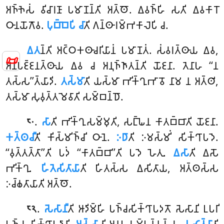
𑀅𑀜𑁆𑀜𑁂𑀲𑀁 𑀯𑀺𑀘𑀸𑀭𑀡𑀸 𑀧𑀫𑀸𑀡𑀦𑁆𑀢𑀺 𑀅𑀢𑁆𑀣𑁄. 𑀏𑀯𑀜𑁆𑀳𑀺 𑀲𑀢𑀺 𑀏𑀯𑀓𑀸𑀭𑁄
𑀞𑀸𑀦𑀬𑁄𑀕𑁄𑀯.
𑀧𑀼𑀩𑁆𑀩𑁂𑀧𑀺 𑀘𑀸
𑀢𑀺 𑀕𑀦𑁆𑀣𑀸𑀭𑀫𑁆𑀪𑀓𑀸𑀮𑁂𑀧𑀺 𑀘.
𑀏𑀢
𑀦𑁆𑀢𑀺 𑀅𑀝𑁆𑀞𑀓𑀣𑀸𑀘𑀭𑀺𑀬𑀸𑀦𑀁 𑀧𑀫𑀸𑀡𑀢𑀁. 𑀲𑀁𑀯𑀭𑀢𑁆𑀣𑀸𑀬 𑀏𑀯,
📜
𑀅𑀦𑀸𑀧𑀚𑁆𑀚𑀦𑀢𑁆𑀣𑀸𑀬 𑀏𑀯 𑀘 𑀅𑀦𑀼𑀜𑁆𑀜𑀸𑀢𑀦𑁆𑀢𑀺 𑀬𑁄𑀚𑀦𑀸. 𑀢𑁂𑀦𑀸𑀳 ‘‘𑀦
𑀢𑀲𑁆𑀲’’𑀢𑁆𑀬𑀸𑀤𑀺.
𑀢𑀲𑁆𑀫𑀸
𑀢𑀺 𑀬𑀲𑁆𑀫𑀸 𑀪𑀺𑀓𑁆𑀔𑀼𑀪𑀸𑀯𑁄 𑀦𑀸𑀫 𑀦 𑀅𑀢𑁆𑀣𑀺,
𑀢𑀲𑁆𑀫𑀸 𑀲𑀼𑀯𑀼𑀢𑁆𑀢𑀫𑁂𑀯𑀸𑀢𑀺 𑀲𑀫𑁆𑀩𑀦𑁆𑀥𑁄.
.
𑀲𑀸
𑀢𑀺 𑀪𑀺𑀓𑁆𑀔𑀼𑀲𑀫𑁆𑀫𑀼𑀢𑀺, 𑀲𑀗𑁆𑀖𑁂𑀦 𑀓𑀸𑀢𑀩𑁆𑀩𑀸𑀢𑀺 𑀬𑁄𑀚𑀦𑀸.
𑁮𑁦
𑀓𑀢𑁆𑀣𑀘𑀻
𑀢𑀺 𑀓𑀺𑀲𑁆𑀫𑀺𑀜𑁆𑀘𑀺 𑀞𑀸𑀦𑁂.
𑀇𑀥𑀸
𑀢𑀺 𑀇𑀫𑀲𑁆𑀫𑀺𑀁 𑀲𑀺𑀓𑁆𑀔𑀸𑀧𑀤𑁂.
‘‘𑀯𑀼𑀢𑁆𑀢𑀢𑁆𑀢𑀸’’𑀢𑀺 𑀧𑀤𑀁 ‘‘𑀓𑀸𑀢𑀩𑁆𑀩𑀸’’𑀢𑀺 𑀧𑀤𑁂 𑀳𑁂𑀢𑀼.
𑀏𑀲𑀸
𑀢𑀺 𑀏𑀲𑁄
𑀪𑀺𑀓𑁆𑀔𑀼.
𑀳𑀺𑀢𑁂𑀲𑀺𑀢𑀸𑀬𑀸
𑀢𑀺 𑀳𑀺𑀢𑀲𑁆𑀲 𑀏𑀲𑀺𑀢𑀸𑀬, 𑀅𑀢𑁆𑀣𑀲𑁆𑀲
𑀇𑀘𑁆𑀙𑀢𑀸𑀬𑀸𑀢𑀺 𑀅𑀢𑁆𑀣𑁄.
.
𑀲𑁂𑀲𑀸𑀦𑀻
𑀢𑀺
𑀆𑀤𑀺𑀫𑁆𑀳𑀺 𑀧𑀜𑁆𑀘𑀲𑀺𑀓𑁆𑀔𑀸𑀧𑀤𑀢𑁄 𑀲𑁂𑀲𑀸𑀦𑀺 𑀉𑀧𑀭𑀺
𑁮𑁨
𑀧𑀜𑁆𑀘 𑀲𑀺𑀓𑁆𑀔𑀸𑀧𑀤𑀸𑀦𑀺.
𑀅𑀲𑁆𑀲𑀸
𑀢𑀺 𑀅𑀦𑀼𑀧𑀲𑀫𑁆𑀧𑀦𑁆𑀦𑀲𑁆𑀲.
𑀖𑀝𑁂𑀢𑁆𑀯𑀸
𑀢𑀺