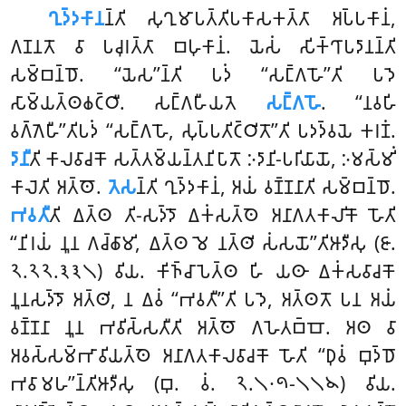
𑀔𑀼𑀤𑁆𑀤𑀓𑀸𑀦
𑀦𑁆𑀢𑀺
𑀲𑀼𑀔𑀼𑀫𑀸𑀧𑀢𑁆𑀢𑀺𑀧𑀓𑀸𑀲𑀓𑀢𑁆𑀢𑀸 𑀅𑀧𑁆𑀧𑀓𑀸𑀦𑀁,
𑀕𑀡𑀦𑀢𑁄 𑀯𑀸 𑀧𑀘𑀼𑀭𑀢𑁆𑀢𑀸 𑀩𑀳𑀼𑀓𑀸𑀦𑀁. 𑀬𑁂𑀲𑀁 𑀲𑀺𑀓𑁆𑀔𑀸𑀧𑀤𑀸𑀦𑀦𑁆𑀢𑀺
𑀲𑀫𑁆𑀩𑀦𑁆𑀥𑁄. ‘‘𑀬𑁂𑀲’’𑀦𑁆𑀢𑀺 𑀧𑀤𑀁 ‘‘𑀲𑀗𑁆𑀕𑀳𑁄’’𑀢𑀺 𑀧𑀤𑁂
𑀲𑀸𑀫𑁆𑀬𑀢𑁆𑀣𑀙𑀝𑁆𑀞𑀻. 𑀲𑀗𑁆𑀕𑀳𑀻𑀬𑀢𑁂
𑀲𑀗𑁆𑀕𑀳𑁄
. ‘‘𑀦𑀯𑀳𑀺
𑀯𑀕𑁆𑀕𑁂𑀳𑀻’’𑀢𑀺𑀧𑀤𑀁 ‘‘𑀲𑀗𑁆𑀕𑀳𑁄, 𑀲𑀼𑀧𑁆𑀧𑀢𑀺𑀝𑁆𑀞𑀺𑀢𑁄’’𑀢𑀺 𑀧𑀤𑀤𑁆𑀯𑀬𑁂 𑀓𑀭𑀡𑀁.
𑀤𑀸𑀦𑀻
𑀢𑀺 𑀓𑀸𑀮𑀯𑀸𑀘𑀓𑁄 𑀲𑀢𑁆𑀢𑀫𑁆𑀬𑀦𑁆𑀢𑀦𑀺𑀧𑀸𑀢𑁄 𑀇𑀤𑀸𑀦𑀺-𑀧𑀭𑀺𑀬𑀸𑀬𑁄, 𑀇𑀫𑀲𑁆𑀫𑀺𑀁
𑀓𑀸𑀮𑁂𑀢𑀺 𑀅𑀢𑁆𑀣𑁄.
𑀢𑁂𑀲
𑀦𑁆𑀢𑀺 𑀔𑀼𑀤𑁆𑀤𑀓𑀸𑀦𑀁, 𑀅𑀬𑀁 𑀯𑀡𑁆𑀡𑀦𑀸𑀢𑀺 𑀲𑀫𑁆𑀩𑀦𑁆𑀥𑁄.
𑀪𑀯𑀢𑀻
𑀢𑀺 𑀏𑀢𑁆𑀣 𑀢𑀺-𑀲𑀤𑁆𑀤𑁄 𑀏𑀓𑀁𑀲𑀢𑁆𑀣𑁂 𑀅𑀦𑀸𑀕𑀢𑀓𑀸𑀮𑀺𑀓𑁄 𑀳𑁄𑀢𑀺
‘‘𑀦𑀺𑀭𑀬𑀁 𑀦𑀽𑀦 𑀕𑀘𑁆𑀙𑀸𑀫𑀺, 𑀏𑀢𑁆𑀣 𑀫𑁂 𑀦𑀢𑁆𑀣𑀺 𑀲𑀁𑀲𑀬𑁄’’𑀢𑀺𑀆𑀤𑀻𑀲𑀼 (𑀚𑀸.
𑁨.𑁨𑁨.𑁩𑁩𑁧) 𑀯𑀺𑀬. 𑀓𑀺𑀜𑁆𑀘𑀸𑀧𑁂𑀢𑁆𑀣 𑀳𑀺 𑀬𑀣𑀸 𑀏𑀓𑀁𑀲𑀯𑀸𑀘𑀓𑁄
𑀦𑀽𑀦𑀲𑀤𑁆𑀤𑁄 𑀅𑀢𑁆𑀣𑀺, 𑀦 𑀏𑀯𑀁 ‘‘𑀪𑀯𑀢𑀻’’𑀢𑀺 𑀧𑀤𑁂, 𑀅𑀢𑁆𑀣𑀢𑁄 𑀧𑀦 𑀅𑀬𑀁
𑀯𑀡𑁆𑀡𑀦𑀸 𑀦𑀽𑀦 𑀪𑀯𑀺𑀲𑁆𑀲𑀢𑀻𑀢𑀺 𑀅𑀢𑁆𑀣𑁄 𑀕𑀳𑁂𑀢𑀩𑁆𑀩𑁄. 𑀅𑀣 𑀯𑀸
𑀅𑀯𑀲𑁆𑀲𑀫𑁆𑀪𑀸𑀯𑀺𑀬𑀢𑁆𑀣𑁂 𑀅𑀦𑀸𑀕𑀢𑀓𑀸𑀮𑀯𑀸𑀘𑀓𑁄 𑀳𑁄𑀢𑀺 ‘‘𑀥𑀼𑀯𑀁 𑀩𑀼𑀤𑁆𑀥𑁄
𑀪𑀯𑀸𑀫𑀳’’𑀦𑁆𑀢𑀺𑀆𑀤𑀻𑀲𑀼 (𑀩𑀼. 𑀯𑀁. 𑁨.𑁧𑁦𑁯-𑁧𑁧𑁪) 𑀯𑀺𑀬.