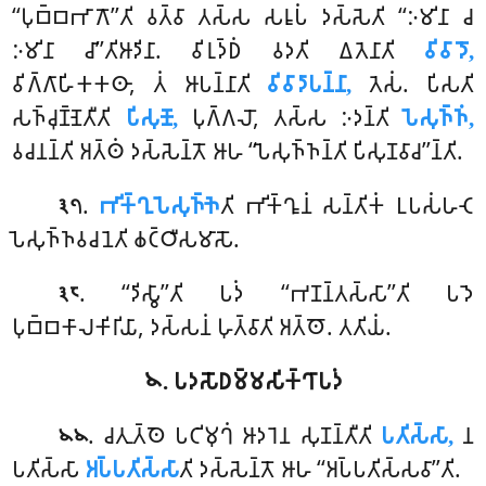
‘‘𑀧𑀼𑀩𑁆𑀩𑀪𑀸𑀕𑁄’’𑀢𑀺 𑀯𑀢𑁆𑀯𑀸 𑀢𑀲𑁆𑀲 𑀲𑀭𑀽𑀧𑀁 𑀤𑀲𑁆𑀲𑁂𑀢𑀺 ‘‘𑀇𑀫𑀺𑀦𑀸 𑀘
𑀇𑀫𑀺𑀦𑀸 𑀘𑀸’’𑀢𑀺𑀆𑀤𑀺𑀦𑀸. 𑀯𑀺𑀭𑀼𑀤𑁆𑀥𑀁 𑀯𑀤𑀢𑀺 𑀏𑀢𑁂𑀦𑀸𑀢𑀺
𑀯𑀺𑀯𑀸𑀤𑁄,
𑀯𑀺𑀕𑁆𑀕𑀸𑀳𑀺𑀓𑀓𑀣𑀸
, 𑀢𑀁 𑀆𑀧𑀦𑁆𑀦𑀸𑀢𑀺
𑀯𑀺𑀯𑀸𑀤𑀸𑀧𑀦𑁆𑀦𑀸,
𑀢𑁂𑀲𑀁. 𑀧𑀺𑀲𑀢𑀺
𑀲𑀜𑁆𑀘𑀼𑀡𑁆𑀡𑁂𑀢𑀻𑀢𑀺
𑀧𑀺𑀲𑀼𑀡𑁄,
𑀧𑀼𑀕𑁆𑀕𑀮𑁄, 𑀢𑀲𑁆𑀲 𑀇𑀤𑀦𑁆𑀢𑀺
𑀧𑁂𑀲𑀼𑀜𑁆𑀜𑀁,
𑀯𑀘𑀦𑀦𑁆𑀢𑀺 𑀅𑀢𑁆𑀣𑀁 𑀤𑀲𑁆𑀲𑁂𑀦𑁆𑀢𑁄 𑀆𑀳 ‘‘𑀧𑁂𑀲𑀼𑀜𑁆𑀜𑀦𑁆𑀢𑀺 𑀧𑀺𑀲𑀼𑀡𑀯𑀸𑀘’’𑀦𑁆𑀢𑀺.
.
𑀪𑀺𑀓𑁆𑀔𑀼𑀧𑁂𑀲𑀼𑀜𑁆𑀜𑁂
𑀢𑀺 𑀪𑀺𑀓𑁆𑀔𑀽𑀦𑀁 𑀲𑀦𑁆𑀢𑀺𑀓𑀁 𑀉𑀧𑀲𑀁𑀳𑀝𑁂
𑁩𑁭
𑀧𑁂𑀲𑀼𑀜𑁆𑀜𑀯𑀘𑀦𑁂𑀢𑀺 𑀙𑀝𑁆𑀞𑀻𑀲𑀫𑀸𑀲𑁄.
. ‘‘𑀤𑀺𑀲𑁆𑀯𑀸’’𑀢𑀺 𑀧𑀤𑀁 ‘‘𑀪𑀡𑀦𑁆𑀢𑀲𑁆𑀲𑀸’’𑀢𑀺 𑀧𑀤𑁂
𑁩𑁮
𑀧𑀼𑀩𑁆𑀩𑀓𑀸𑀮𑀓𑀺𑀭𑀺𑀬𑀸, 𑀤𑀲𑁆𑀲𑀦𑀁 𑀳𑀼𑀢𑁆𑀯𑀸𑀢𑀺 𑀅𑀢𑁆𑀣𑁄. 𑀢𑀢𑀺𑀬𑀁.
𑁪. 𑀧𑀤𑀲𑁄𑀥𑀫𑁆𑀫𑀲𑀺𑀓𑁆𑀔𑀸𑀧𑀤𑀁
. 𑀘𑀢𑀼𑀢𑁆𑀣𑁂 𑀧𑀝𑀺𑀫𑀼𑀔𑀁 𑀆𑀤𑀭𑁂𑀦 𑀲𑀼𑀡𑀦𑁆𑀢𑀻𑀢𑀺
𑀧𑀢𑀺𑀲𑁆𑀲𑀸,
𑀦
𑁪𑁪
𑀧𑀢𑀺𑀲𑁆𑀲𑀸
𑀅𑀧𑁆𑀧𑀢𑀺𑀲𑁆𑀲𑀸
𑀢𑀺 𑀤𑀲𑁆𑀲𑁂𑀦𑁆𑀢𑁄 𑀆𑀳 ‘‘𑀅𑀧𑁆𑀧𑀢𑀺𑀲𑁆𑀲𑀯𑀸’’𑀢𑀺.