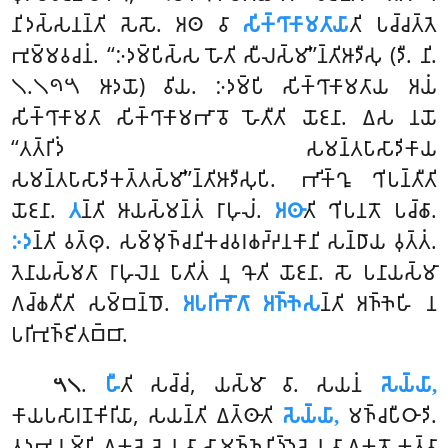
𑀦𑀺𑀤𑀲𑁆𑀲𑀦𑀦𑁆𑀢𑀺 𑀲𑁂𑀲𑁄. 𑀅𑀣 𑀯𑀸
𑀲𑀺𑀓𑁆𑀔𑀸𑀓𑀸𑀫𑀢𑀸𑀬𑀸
𑀢𑀺 𑀧𑀘𑁆𑀘𑀢𑁆𑀢𑁂
𑀪𑀼𑀫𑁆𑀫𑀯𑀘𑀦𑀁. ‘‘𑀇𑀤𑀫𑁆𑀧𑀺𑀲𑁆𑀲 𑀳𑁄𑀢𑀺 𑀲𑀻𑀮𑀲𑁆𑀫𑀺’’𑀦𑁆𑀢𑀺𑀆𑀤𑀻𑀲𑀼 (𑀤𑀻. 𑀦𑀺.
𑁧.𑁧𑁯𑁫 𑀆𑀤𑀬𑁄) 𑀯𑀺𑀬. 𑀇𑀤𑀫𑁆𑀧𑀺 𑀲𑀺𑀓𑁆𑀔𑀸𑀓𑀸𑀫𑀢𑀸𑀬 𑀅𑀬𑀁
𑀲𑀺𑀓𑁆𑀔𑀸𑀓𑀸𑀫𑀢𑀸 𑀲𑀺𑀓𑁆𑀔𑀸𑀓𑀸𑀫𑀪𑀸𑀯𑁄 𑀳𑁄𑀢𑀻𑀢𑀺 𑀬𑁄𑀚𑀦𑀸. 𑀏𑀲 𑀦𑀬𑁄
‘‘𑀢𑀢𑁆𑀭𑀺𑀤𑀁 𑀲𑀫𑀦𑁆𑀢𑀧𑀸𑀲𑀸𑀤𑀺𑀓𑀸𑀬
𑀲𑀫𑀦𑁆𑀢𑀧𑀸𑀲𑀸𑀤𑀺𑀓𑀢𑁆𑀢𑀲𑁆𑀫𑀺’’𑀦𑁆𑀢𑀺𑀆𑀤𑀻𑀲𑀼𑀧𑀺. 𑀪𑀺𑀓𑁆𑀔𑀽 𑀔𑀺𑀧𑀦𑁆𑀢𑀻𑀢𑀺
𑀬𑁄𑀚𑀦𑀸.
𑀢
𑀦𑁆𑀢𑀺 𑀆𑀬𑀲𑁆𑀫𑀦𑁆𑀢𑀁 𑀭𑀸𑀳𑀼𑀮𑀁.
𑀅𑀣𑀸
𑀢𑀺 𑀔𑀺𑀧𑀦𑀢𑁄 𑀧𑀘𑁆𑀙𑀸.
𑀇𑀤
𑀦𑁆𑀢𑀺 𑀯𑀢𑁆𑀣𑀼. 𑀲𑀫𑁆𑀫𑀼𑀜𑁆𑀘𑀦𑀺𑀓𑀘𑀯𑀭𑀙𑀟𑁆𑀟𑀦𑀓𑀸𑀦𑀺 𑀲𑀦𑁆𑀥𑀸𑀬 𑀯𑀼𑀢𑁆𑀢𑀁.
𑀢𑁂𑀦𑀸𑀬𑀲𑁆𑀫𑀢𑀸 𑀭𑀸𑀳𑀼𑀮𑁂𑀦 𑀧𑀸𑀢𑀺𑀢𑀁 𑀦𑀼 𑀔𑁄𑀢𑀺 𑀬𑁄𑀚𑀦𑀸. 𑀲𑁄 𑀧𑀦𑀸𑀬𑀲𑁆𑀫𑀸
𑀕𑀘𑁆𑀙𑀢𑀻𑀢𑀺 𑀲𑀫𑁆𑀩𑀦𑁆𑀥𑁄.
𑀅𑀧𑀭𑀺𑀪𑁄𑀕𑀸 𑀅𑀜𑁆𑀜𑁂𑀲
𑀦𑁆𑀢𑀺 𑀅𑀜𑁆𑀜𑁂𑀳𑀺 𑀦
𑀧𑀭𑀺𑀪𑀼𑀜𑁆𑀚𑀺𑀢𑀩𑁆𑀩𑀸.
.
𑀳𑀻
𑀢𑀺 𑀲𑀘𑁆𑀘𑀁, 𑀬𑀲𑁆𑀫𑀸 𑀯𑀸. 𑀲𑀬𑀦𑀁
𑀲𑁂𑀬𑁆𑀬𑀸,
𑁫𑁧
𑀓𑀸𑀬𑀧𑀲𑀸𑀭𑀡𑀓𑀺𑀭𑀺𑀬𑀸, 𑀲𑀬𑀦𑁆𑀢𑀺 𑀏𑀢𑁆𑀣𑀸𑀢𑀺
𑀲𑁂𑀬𑁆𑀬𑀸,
𑀫𑀜𑁆𑀘𑀧𑀻𑀞𑀸𑀤𑀺.
𑀢𑀤𑀼𑀪𑀬𑀫𑁆𑀧𑀺 𑀏𑀓𑀲𑁂𑀲𑁂𑀦 𑀯𑀸 𑀲𑀸𑀫𑀜𑁆𑀜𑀦𑀺𑀤𑁆𑀤𑁂𑀲𑁂𑀦 𑀯𑀸 𑀏𑀓𑀢𑁄 𑀓𑀢𑁆𑀯𑀸