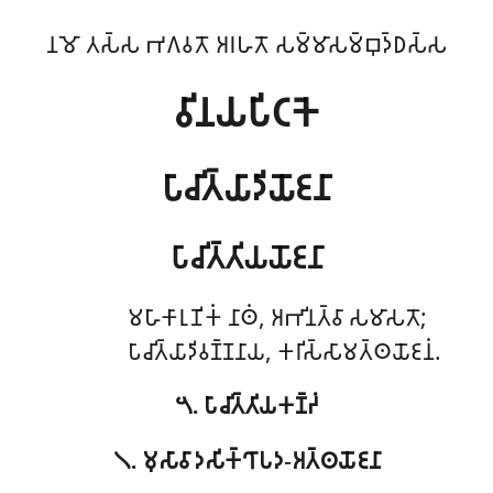
𑀦𑀫𑁄 𑀢𑀲𑁆𑀲 𑀪𑀕𑀯𑀢𑁄 𑀅𑀭𑀳𑀢𑁄 𑀲𑀫𑁆𑀫𑀸𑀲𑀫𑁆𑀩𑀼𑀤𑁆𑀥𑀲𑁆𑀲
𑀯𑀺𑀦𑀬𑀧𑀺𑀝𑀓𑁂
𑀧𑀸𑀘𑀺𑀢𑁆𑀬𑀸𑀤𑀺𑀬𑁄𑀚𑀦𑀸
𑀧𑀸𑀘𑀺𑀢𑁆𑀢𑀺𑀬𑀬𑁄𑀚𑀦𑀸
𑀫𑀳𑀸𑀓𑀸𑀭𑀼𑀡𑀺𑀓𑀁
𑀦𑀸𑀣𑀁, 𑀅𑀪𑀺𑀦𑀢𑁆𑀯𑀸 𑀲𑀫𑀸𑀲𑀢𑁄;
𑀧𑀸𑀘𑀺𑀢𑁆𑀬𑀸𑀤𑀺𑀯𑀡𑁆𑀡𑀦𑀸𑀬, 𑀓𑀭𑀺𑀲𑁆𑀲𑀸𑀫𑀢𑁆𑀣𑀬𑁄𑀚𑀦𑀁.
𑁫. 𑀧𑀸𑀘𑀺𑀢𑁆𑀢𑀺𑀬𑀓𑀡𑁆𑀟𑀁
𑁧. 𑀫𑀼𑀲𑀸𑀯𑀸𑀤𑀲𑀺𑀓𑁆𑀔𑀸𑀧𑀤-𑀅𑀢𑁆𑀣𑀬𑁄𑀚𑀦𑀸