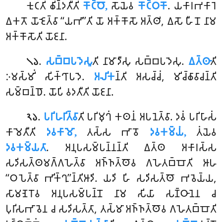
𑀓𑀼𑀝𑀢𑀺
𑀙𑀺𑀦𑁆𑀤𑀢𑀻𑀢𑀺
𑀓𑁄𑀝𑁆𑀞𑁄,
𑀲𑁄𑀬𑁂𑀯
𑀓𑁄𑀝𑁆𑀞𑀓𑁄
. 𑀬𑀓𑀸𑀭𑀪𑀓𑀸𑀭𑁂
𑀏𑀓𑀢𑁄 𑀬𑁄𑀚𑁂𑀢𑁆𑀯𑀸 ‘‘𑀬𑀪𑀸’’𑀢𑀺 𑀬𑁄 𑀅𑀓𑁆𑀓𑁄𑀲𑁄 𑀅𑀢𑁆𑀣𑀺, 𑀏𑀲𑁄 𑀳𑀻𑀦𑁄 𑀦𑀸𑀫
𑀅𑀓𑁆𑀓𑁄𑀲𑁄𑀢𑀺 𑀬𑁄𑀚𑀦𑀸.
.
𑀲𑀩𑁆𑀩𑀧𑀤𑁂𑀲𑀽
𑀢𑀺 𑀦𑀸𑀫𑀸𑀤𑀻𑀲𑀼 𑀲𑀩𑁆𑀩𑀧𑀤𑁂𑀲𑀼.
𑀏𑀢𑁆𑀣𑀸
𑀢𑀺
𑁧𑁬
𑀇𑀫𑀲𑁆𑀫𑀺𑀁 𑀲𑀺𑀓𑁆𑀔𑀸𑀧𑀤𑁂.
𑀅𑀮𑀺𑀓
𑀦𑁆𑀢𑀺 𑀅𑀲𑀘𑁆𑀘𑀁, 𑀫𑀺𑀘𑁆𑀙𑀸𑀯𑀸𑀘𑀦𑁆𑀢𑀺
𑀲𑀫𑁆𑀩𑀦𑁆𑀥𑁄. 𑀬𑁄𑀧𑀺 𑀯𑀤𑀢𑀻𑀢𑀺 𑀬𑁄𑀚𑀦𑀸.
.
𑀧𑀭𑀺𑀳𑀭𑀺𑀢𑁆𑀯𑀸
𑀢𑀺
𑀧𑀭𑀺𑀫𑀼𑀔𑀁 𑀓𑀣𑀦𑀁 𑀅𑀧𑀦𑁂𑀢𑁆𑀯𑀸. 𑀤𑀯𑀁 𑀧𑀭𑀺𑀳𑀸𑀲𑀁
𑁨𑁬
𑀓𑀸𑀫𑁂𑀢𑀻𑀢𑀺
𑀤𑀯𑀓𑀸𑀫𑁄,
𑀢𑀲𑁆𑀲 𑀪𑀸𑀯𑁄
𑀤𑀯𑀓𑀫𑁆𑀬𑀁,
𑀢𑀁𑀬𑁂𑀯
𑀤𑀯𑀓𑀫𑁆𑀬𑀢𑀸
. 𑀅𑀦𑀼𑀧𑀲𑀫𑁆𑀧𑀦𑁆𑀦𑀦𑁆𑀢𑀺 𑀏𑀢𑁆𑀣 𑀅𑀓𑀸𑀭𑀲𑁆𑀲
𑀲𑀤𑀺𑀲𑀢𑁆𑀣𑀫𑀕𑁆𑀕𑀳𑁂𑀢𑁆𑀯𑀸 𑀅𑀜𑁆𑀜𑀢𑁆𑀣𑁄𑀯 𑀕𑀳𑁂𑀢𑀩𑁆𑀩𑁄𑀢𑀺 𑀆𑀳
‘‘𑀞𑀧𑁂𑀢𑁆𑀯𑀸 𑀪𑀺𑀓𑁆𑀔𑀼’’𑀦𑁆𑀢𑀺𑀆𑀤𑀺. 𑀬𑀤𑀺 𑀳𑀺 𑀲𑀤𑀺𑀲𑀢𑁆𑀣𑁄 𑀪𑀯𑁂𑀬𑁆𑀬,
𑀲𑀸𑀫𑀡𑁂𑀭𑁄𑀯 𑀅𑀦𑀼𑀧𑀲𑀫𑁆𑀧𑀦𑁆𑀦𑁄 𑀦𑀸𑀫 𑀲𑀺𑀬𑀸 𑀲𑀡𑁆𑀞𑀸𑀦𑁂𑀦 𑀘
𑀧𑀼𑀭𑀺𑀲𑀪𑀸𑀯𑁂𑀦 𑀘 𑀲𑀤𑀺𑀲𑀢𑁆𑀢𑀸, 𑀢𑀲𑁆𑀫𑀸 𑀅𑀜𑁆𑀜𑀢𑁆𑀣𑁄𑀯 𑀕𑀳𑁂𑀢𑀩𑁆𑀩𑁄𑀢𑀺