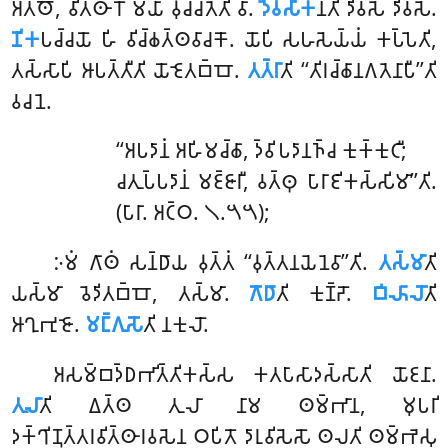
𑀅𑀢𑁆𑀣𑁄, 𑀯𑀺𑀢𑁆𑀣𑀸𑀭𑁄 𑀫𑀬𑀸 𑀯𑀼𑀘𑁆𑀘𑀢𑁂𑀢𑀺 𑀯𑀸.
𑀤𑁂𑀯𑀲𑀺𑀓
𑀦𑁆𑀢𑀺 𑀤𑀺𑀯𑀲𑁂 𑀤𑀺𑀯𑀲𑁂.
𑀡𑀺𑀓
𑀧𑀘𑁆𑀘𑀬𑁄 𑀳𑀺 𑀯𑀺𑀘𑁆𑀙𑀢𑁆𑀣𑀯𑀸𑀘𑀓𑁄. 𑀬𑁄𑀧𑀺 𑀲𑀳𑀲𑁂𑀬𑁆𑀬𑀁 𑀓𑀧𑁆𑀧𑁂𑀢𑀺,
𑀢𑀲𑁆𑀲𑀸𑀧𑀺 𑀆𑀧𑀢𑁆𑀢𑀻𑀢𑀺 𑀬𑁄𑀚𑁂𑀢𑀩𑁆𑀩𑁄.
𑀢𑀢𑁆𑀭𑀸
𑀢𑀺 ‘‘𑀢𑀺𑀭𑀘𑁆𑀙𑀸𑀦𑀕𑀢𑁂𑀦𑀸𑀧𑀻’’𑀢𑀺
𑀯𑀘𑀦𑁂.
‘‘𑀅𑀧𑀤𑀸𑀦𑀁 𑀅𑀳𑀺𑀫𑀘𑁆𑀙𑀸, 𑀤𑁆𑀯𑀺𑀧𑀤𑀸𑀦𑀜𑁆𑀘 𑀓𑀼𑀓𑁆𑀓𑀼𑀝𑀻;
𑀘𑀢𑀼𑀧𑁆𑀧𑀤𑀸𑀦𑀁 𑀫𑀚𑁆𑀚𑀸𑀭𑀻, 𑀯𑀢𑁆𑀣𑀼 𑀧𑀸𑀭𑀸𑀚𑀺𑀓𑀲𑁆𑀲𑀺𑀫𑀸’’𑀢𑀺.
(𑀧𑀸𑀭𑀸. 𑀅𑀝𑁆𑀞. 𑁧.𑁫𑁫);
𑀇𑀫𑀁 𑀕𑀸𑀣𑀁 𑀲𑀦𑁆𑀥𑀸𑀬 𑀯𑀼𑀢𑁆𑀢𑀁 ‘‘𑀯𑀼𑀢𑁆𑀢𑀦𑀬𑁂𑀦𑁂𑀯𑀸’’𑀢𑀺.
𑀢𑀲𑁆𑀫𑀸
𑀢𑀺
𑀬𑀲𑁆𑀫𑀸 𑀯𑁂𑀤𑀺𑀢𑀩𑁆𑀩𑁄, 𑀢𑀲𑁆𑀫𑀸.
𑀕𑁄𑀥𑀸
𑀢𑀺 𑀓𑀼𑀡𑁆𑀟𑁄.
𑀩𑀺𑀴𑀸𑀮𑁄
𑀢𑀺
𑀆𑀔𑀼𑀪𑀼𑀚𑁄.
𑀫𑀗𑁆𑀕𑀼𑀲𑁄
𑀢𑀺 𑀦𑀓𑀼𑀮𑁄.
𑀅𑀲𑀫𑁆𑀩𑀤𑁆𑀥𑀪𑀺𑀢𑁆𑀢𑀺𑀓𑀲𑁆𑀲 𑀓𑀢𑀧𑀸𑀲𑀸𑀤𑀲𑁆𑀲𑀸𑀢𑀺 𑀬𑁄𑀚𑀦𑀸.
𑀢𑀼𑀮𑀸
𑀢𑀺 𑀏𑀢𑁆𑀣 𑀢𑀼𑀮𑀸 𑀦𑀸𑀫 𑀣𑀫𑁆𑀪𑀸𑀦, 𑀫𑀼𑀧𑀭𑀺
𑀤𑀓𑁆𑀔𑀺𑀡𑀼𑀢𑁆𑀢𑀭𑀯𑀺𑀢𑁆𑀣𑀸𑀭𑀯𑀲𑁂𑀦 𑀞𑀧𑀺𑀢𑁄 𑀤𑀸𑀭𑀼𑀯𑀺𑀲𑁂𑀲𑁄 𑀣𑀮𑀢𑀺 𑀣𑀫𑁆𑀪𑁂𑀲𑀼