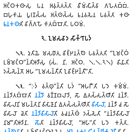
𑀅𑀝𑁆𑀞𑀓𑀣𑀸𑀲𑀼 𑀧𑀦 𑀅𑀯𑀼𑀢𑁆𑀢𑀢𑁆𑀢𑀸 𑀯𑀻𑀫𑀁𑀲𑀺𑀢𑁆𑀯𑀸 𑀕𑀳𑁂𑀢𑀩𑁆𑀩𑀁.
𑀩𑀳𑀼𑀓𑀸𑀬 𑀧𑀽𑀭𑀡𑀲𑁆𑀲 𑀅𑀢𑁆𑀣𑀲𑁆𑀲 𑀊𑀦𑀯𑀲𑁂𑀦 𑀧𑀯𑀢𑁆𑀢𑀸 𑀓𑀣𑀸
𑀊𑀦𑀓𑀣𑀸
𑀢𑀺 𑀯𑀺𑀕𑁆𑀕𑀳𑁄 𑀓𑀸𑀢𑀩𑁆𑀩𑁄𑀢𑀺. 𑀧𑀞𑀫𑀁.
𑁨. 𑀑𑀫𑀲𑀯𑀸𑀤 𑀲𑀺𑀓𑁆𑀔𑀸𑀧𑀤𑀁
. 𑀤𑀼𑀢𑀺𑀬𑁂 𑀫𑀲𑀥𑀸𑀢𑀼 𑀯𑀺𑀚𑁆𑀛𑀦𑀢𑁆𑀣𑁂 𑀧𑀯𑀢𑁆𑀢𑀢𑀺 ‘‘𑀑𑀫𑀝𑁆𑀞𑀁
𑁧𑁨
𑀉𑀫𑁆𑀫𑀝𑁆𑀞’’𑀦𑁆𑀢𑀺𑀆𑀤𑀻𑀲𑀼 (𑀲𑀁. 𑀦𑀺. 𑀅𑀝𑁆𑀞. 𑁧.𑁧.𑁨𑁧) 𑀯𑀺𑀬𑀸𑀢𑀺
𑀤𑀲𑁆𑀲𑁂𑀦𑁆𑀢𑁄 𑀆𑀳 ‘‘𑀑𑀫𑀲𑀦𑁆𑀢𑀻𑀢𑀺 𑀑𑀯𑀺𑀚𑁆𑀛𑀦𑁆𑀢𑀻’’𑀢𑀺.
. ‘‘𑀇𑀤𑀁 𑀯𑀢𑁆𑀣𑀼’’𑀦𑁆𑀢𑀺 𑀧𑀤𑀁 ‘‘𑀆𑀳𑀭𑀻’’𑀢𑀺 𑀧𑀤𑁂 𑀓𑀫𑁆𑀫𑀁.
𑁧𑁩
𑀦𑀦𑁆𑀤𑀺𑀢𑀩𑁆𑀩𑁄𑀢𑀺
𑀦𑀦𑁆𑀤𑁄
𑀯𑀡𑁆𑀡𑀩𑀮𑀸𑀤𑀺, 𑀲𑁄 𑀏𑀢𑀲𑁆𑀲𑀢𑁆𑀣𑀻𑀢𑀺 𑀦𑀦𑁆𑀤𑀻.
𑀯𑀺𑀲𑀸𑀮𑀸𑀦𑀺 𑀫𑀳𑀦𑁆𑀢𑀸𑀦𑀺 𑀯𑀺𑀲𑀸𑀡𑀸𑀦𑀺 𑀏𑀢𑀲𑁆𑀲𑀢𑁆𑀣𑀻𑀢𑀺
𑀯𑀺𑀲𑀸𑀮𑁄,
𑀦𑀦𑁆𑀤𑀻 𑀘 𑀲𑁄
𑀯𑀺𑀲𑀸𑀮𑁄 𑀘𑁂𑀢𑀺
𑀦𑀦𑁆𑀤𑀺𑀯𑀺𑀲𑀸𑀮𑁄
𑀢𑀺 𑀯𑀘𑀦𑀢𑁆𑀣𑀁 𑀤𑀲𑁆𑀲𑁂𑀢𑀺 ‘‘𑀦𑀦𑁆𑀤𑀺𑀯𑀺𑀲𑀸𑀮𑁄
𑀦𑀸𑀫𑀸’’𑀢𑀺𑀆𑀤𑀺𑀦𑀸.
𑀲𑁄
𑀢𑀺 𑀦𑀦𑁆𑀤𑀺𑀯𑀺𑀲𑀸𑀮𑁄, ‘‘𑀆𑀳𑀸’’𑀢𑀺 𑀧𑀤𑁂 𑀓𑀢𑁆𑀢𑀸.
𑀢𑀢𑁆𑀣𑁂𑀯𑀸
𑀢𑀺 𑀬𑀼𑀜𑁆𑀚𑀺𑀢𑀝𑁆𑀞𑀸𑀦𑁂𑀬𑁂𑀯.
𑀅𑀳𑁂𑀢𑀼𑀓𑀧𑀝𑀺𑀲𑀦𑁆𑀥𑀺𑀓𑀸𑀮𑁂𑀧𑀻
𑀢𑀺 𑀧𑀺-