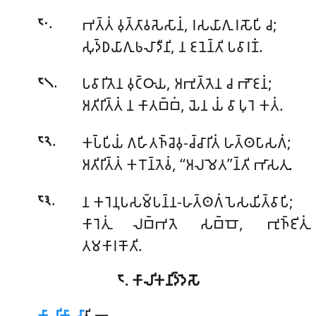
.
𑀪𑀢𑁆𑀢𑀁 𑀯𑀼𑀢𑁆𑀢𑀸𑀯𑀲𑁂𑀲𑀸𑀦𑀁, 𑀭𑀲𑀬𑀸𑀕𑀼 𑀭𑀲𑁄𑀧𑀺 𑀘;
𑁮𑁦
𑀲𑀼𑀤𑁆𑀥𑀬𑀸𑀕𑀼𑀨𑀮𑀸𑀤𑀻𑀦𑀺, 𑀦 𑀚𑀦𑁂𑀦𑁆𑀢𑀺 𑀧𑀯𑀸𑀭𑀡𑀁.
.
𑀧𑀯𑀸𑀭𑀺𑀢𑁂𑀦 𑀯𑀼𑀝𑁆𑀞𑀸𑀬, 𑀅𑀪𑀼𑀢𑁆𑀢𑁂𑀦 𑀘 𑀪𑁄𑀚𑀦𑀁;
𑁮𑁧
𑀅𑀢𑀺𑀭𑀺𑀢𑁆𑀢𑀁 𑀦 𑀓𑀸𑀢𑀩𑁆𑀩𑀁, 𑀬𑁂𑀦 𑀬𑀁 𑀯𑀸 𑀧𑀼𑀭𑁂 𑀓𑀢𑀁.
.
𑀓𑀧𑁆𑀧𑀺𑀬𑀁 𑀕𑀳𑀺𑀢𑀜𑁆𑀘𑁂𑀯𑀼-𑀘𑁆𑀘𑀸𑀭𑀺𑀢𑀁 𑀳𑀢𑁆𑀣𑀧𑀸𑀲𑀕𑀁;
𑁮𑁨
𑀅𑀢𑀺𑀭𑀺𑀢𑁆𑀢𑀁 𑀓𑀭𑁄𑀦𑁆𑀢𑁂𑀯𑀁, ‘‘𑀅𑀮𑀫𑁂𑀢’’𑀦𑁆𑀢𑀺 𑀪𑀸𑀲𑀢𑀼.
.
𑀦 𑀓𑀭𑁂𑀦𑀼𑀧𑀲𑀫𑁆𑀧𑀦𑁆𑀦-𑀳𑀢𑁆𑀣𑀕𑀁 𑀧𑁂𑀲𑀬𑀺𑀢𑁆𑀯𑀸𑀧𑀺;
𑁮𑁩
𑀓𑀸𑀭𑁂𑀢𑀼𑀁 𑀮𑀩𑁆𑀪𑀢𑁂 𑀲𑀩𑁆𑀩𑁄, 𑀪𑀼𑀜𑁆𑀚𑀺𑀢𑀼𑀁
𑀢𑀫𑀓𑀸𑀭𑀓𑁄𑀢𑀺.
𑁮. 𑀓𑀸𑀮𑀺𑀓𑀦𑀺𑀤𑁆𑀤𑁂𑀲𑁄
𑀓𑀸𑀮𑀺𑀓𑀸
𑀘𑀸
𑀢𑀺 𑁋