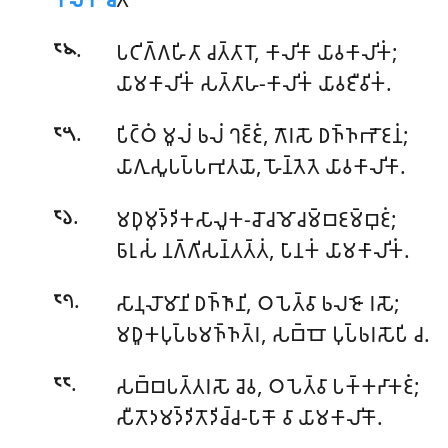
.
𑀧𑀝𑀺𑀕𑁆𑀕𑀳𑀺𑀢𑀸 𑀘𑀢𑁆𑀢𑀸𑀭𑁄, 𑀓𑀸𑀮𑀺𑀓𑀸 𑀬𑀸𑀯𑀓𑀸𑀮𑀺𑀓𑀁;
𑁮𑁪
𑀬𑀸𑀫𑀓𑀸𑀮𑀺𑀓𑀁 𑀲𑀢𑁆𑀢𑀸𑀳-𑀓𑀸𑀮𑀺𑀓𑀁 𑀬𑀸𑀯𑀚𑀻𑀯𑀺𑀓𑀁.
.
𑀧𑀺𑀝𑁆𑀞𑀁 𑀫𑀽𑀮𑀁 𑀨𑀮𑀁 𑀔𑀚𑁆𑀚𑀁, 𑀕𑁄𑀭𑀲𑁄 𑀥𑀜𑁆𑀜𑀪𑁄𑀚𑀦𑀁;
𑁮𑁫
𑀬𑀸𑀕𑀼𑀲𑀽𑀧𑀧𑁆𑀧𑀪𑀼𑀢𑀬𑁄, 𑀳𑁄𑀦𑁆𑀢𑁂𑀢𑁂 𑀬𑀸𑀯𑀓𑀸𑀮𑀺𑀓𑀸.
.
𑀫𑀥𑀼𑀫𑀼𑀤𑁆𑀤𑀺𑀓𑀲𑀸𑀮𑀽𑀓-𑀘𑁄𑀘𑀫𑁄𑀘𑀫𑁆𑀩𑀚𑀫𑁆𑀩𑀼𑀚𑀁;
𑁮𑁬
𑀨𑀸𑀭𑀼𑀲𑀁 𑀦𑀕𑁆𑀕𑀺𑀲𑀦𑁆𑀢𑀢𑁆𑀢𑀁, 𑀧𑀸𑀦𑀓𑀁 𑀬𑀸𑀫𑀓𑀸𑀮𑀺𑀓𑀁.
.
𑀲𑀸𑀦𑀼𑀮𑁄𑀫𑀸𑀦𑀺 𑀥𑀜𑁆𑀜𑀸𑀦𑀺, 𑀞𑀧𑁂𑀢𑁆𑀯𑀸 𑀨𑀮𑀚𑁄 𑀭𑀲𑁄;
𑁮𑁭
𑀫𑀥𑀽𑀓𑀧𑀼𑀧𑁆𑀨𑀫𑀜𑁆𑀜𑀢𑁆𑀭, 𑀲𑀩𑁆𑀩𑁄 𑀧𑀼𑀧𑁆𑀨𑀭𑀲𑁄𑀧𑀺 𑀘.
.
𑀲𑀩𑁆𑀩𑀧𑀢𑁆𑀢𑀭𑀲𑁄 𑀘𑁂𑀯, 𑀞𑀧𑁂𑀢𑁆𑀯𑀸 𑀧𑀓𑁆𑀓𑀟𑀸𑀓𑀚𑀁;
𑁮𑁮
𑀲𑀻𑀢𑁄𑀤𑀫𑀤𑁆𑀤𑀺𑀢𑁄𑀤𑀺𑀘𑁆𑀘-𑀧𑀸𑀓𑁄 𑀯𑀸 𑀬𑀸𑀫𑀓𑀸𑀮𑀺𑀓𑁄.