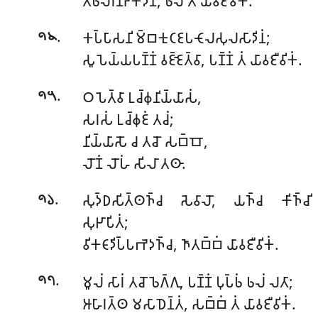
𑀢𑀺𑀨𑀮𑁂𑀭𑀡𑁆𑀟𑀓𑀸𑀤𑀻𑀦𑀁, 𑀨𑀮𑀁 𑀢𑀁 𑀬𑀸𑀯𑀚𑀻𑀯𑀺𑀓𑀁.
.
𑀓𑀧𑁆𑀧𑀸𑀲𑀦𑀺𑀫𑁆𑀩𑀓𑀼𑀝𑀚𑀧𑀝𑁄𑀮𑀲𑀼𑀮𑀲𑀸𑀤𑀺𑀦𑀁;
𑁯𑁪
𑀲𑀽𑀧𑁂𑀬𑁆𑀬𑀧𑀡𑁆𑀡𑀁 𑀯𑀚𑁆𑀚𑁂𑀢𑁆𑀯𑀸, 𑀧𑀡𑁆𑀡𑀁 𑀢𑀁 𑀬𑀸𑀯𑀚𑀻𑀯𑀺𑀓𑀁.
.
𑀞𑀧𑁂𑀢𑁆𑀯𑀸 𑀉𑀘𑁆𑀙𑀼𑀦𑀺𑀬𑁆𑀬𑀸𑀲𑀁,
𑁯𑁫
𑀲𑀭𑀲𑀁 𑀉𑀘𑁆𑀙𑀼𑀚𑀁 𑀢𑀘𑀁;
𑀦𑀺𑀬𑁆𑀬𑀸𑀲𑁄 𑀘 𑀢𑀘𑁄 𑀲𑀩𑁆𑀩𑁄,
𑀮𑁄𑀡𑀁 𑀮𑁄𑀳𑀁 𑀲𑀺𑀮𑀸 𑀢𑀣𑀸.
.
𑀲𑀼𑀤𑁆𑀥𑀲𑀺𑀢𑁆𑀣𑀜𑁆𑀘 𑀲𑁂𑀯𑀸𑀮𑁄, 𑀬𑀜𑁆𑀘 𑀓𑀺𑀜𑁆𑀘𑀺
𑁯𑁬
𑀲𑀼𑀛𑀸𑀧𑀺𑀢𑀁;
𑀯𑀺𑀓𑀝𑀸𑀤𑀺𑀧𑁆𑀧𑀪𑁂𑀤𑀜𑁆𑀘, 𑀜𑀸𑀢𑀩𑁆𑀩𑀁 𑀬𑀸𑀯𑀚𑀻𑀯𑀺𑀓𑀁.
.
𑀫𑀽𑀮𑀁 𑀲𑀸𑀭𑀁 𑀢𑀘𑁄 𑀨𑁂𑀕𑁆𑀕𑀼, 𑀧𑀡𑁆𑀡𑀁 𑀧𑀼𑀧𑁆𑀨𑀁 𑀨𑀮𑀁 𑀮𑀢𑀸;
𑁯𑁭
𑀆𑀳𑀸𑀭𑀢𑁆𑀣 𑀫𑀲𑀸𑀥𑁂𑀦𑁆𑀢𑀁, 𑀲𑀩𑁆𑀩𑀁 𑀢𑀁 𑀬𑀸𑀯𑀚𑀻𑀯𑀺𑀓𑀁.