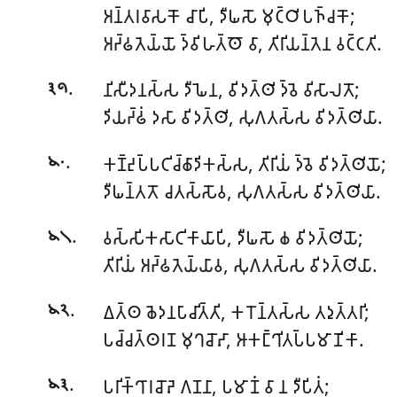
𑀅𑀦𑁆𑀢𑀭𑀯𑀸𑀲𑀓𑁄 𑀘𑀸𑀧𑀺, 𑀤𑀻𑀖𑀲𑁄 𑀫𑀼𑀝𑁆𑀞𑀺𑀧𑀜𑁆𑀘𑀓𑁄;
𑀅𑀟𑁆𑀠𑀢𑁂𑀬𑁆𑀬𑁄 𑀤𑁆𑀯𑀺𑀳𑀢𑁆𑀣𑁄 𑀯𑀸, 𑀢𑀺𑀭𑀺𑀬𑀦𑁆𑀢𑁂𑀦 𑀯𑀝𑁆𑀝𑀢𑀺.
.
𑀦𑀺𑀲𑀻𑀤𑀦𑀲𑁆𑀲
𑀤𑀻𑀖𑁂𑀦, 𑀯𑀺𑀤𑀢𑁆𑀣𑀺 𑀤𑁆𑀯𑁂 𑀯𑀺𑀲𑀸𑀮𑀢𑁄;
𑁩𑁯
𑀤𑀺𑀬𑀟𑁆𑀠𑀁 𑀤𑀲𑀸 𑀯𑀺𑀤𑀢𑁆𑀣𑀺, 𑀲𑀼𑀕𑀢𑀲𑁆𑀲 𑀯𑀺𑀤𑀢𑁆𑀣𑀺𑀬𑀸.
.
𑀓𑀡𑁆𑀟𑀼𑀧𑁆𑀧𑀝𑀺𑀘𑁆𑀙𑀸𑀤𑀺𑀓𑀲𑁆𑀲, 𑀢𑀺𑀭𑀺𑀬𑀁 𑀤𑁆𑀯𑁂 𑀯𑀺𑀤𑀢𑁆𑀣𑀺𑀬𑁄;
𑁪𑁦
𑀤𑀻𑀖𑀦𑁆𑀢𑀢𑁄 𑀘𑀢𑀲𑁆𑀲𑁄𑀯, 𑀲𑀼𑀕𑀢𑀲𑁆𑀲 𑀯𑀺𑀤𑀢𑁆𑀣𑀺𑀬𑀸.
.
𑀯𑀲𑁆𑀲𑀺𑀓𑀲𑀸𑀝𑀺𑀓𑀸𑀬𑀸𑀧𑀺, 𑀤𑀻𑀖𑀲𑁄 𑀙 𑀯𑀺𑀤𑀢𑁆𑀣𑀺𑀬𑁄;
𑁪𑁧
𑀢𑀺𑀭𑀺𑀬𑀁 𑀅𑀟𑁆𑀠𑀢𑁂𑀬𑁆𑀬𑀸𑀯, 𑀲𑀼𑀕𑀢𑀲𑁆𑀲 𑀯𑀺𑀤𑀢𑁆𑀣𑀺𑀬𑀸.
.
𑀏𑀢𑁆𑀣 𑀙𑁂𑀤𑀦𑀧𑀸𑀘𑀺𑀢𑁆𑀢𑀺, 𑀓𑀭𑁄𑀦𑁆𑀢𑀲𑁆𑀲 𑀢𑀤𑀼𑀢𑁆𑀢𑀭𑀺;
𑁪𑁨
𑀧𑀘𑁆𑀘𑀢𑁆𑀣𑀭𑀡 𑀫𑀼𑀔𑀘𑁄𑀴𑀸, 𑀆𑀓𑀗𑁆𑀔𑀺𑀢𑀧𑁆𑀧𑀫𑀸𑀡𑀺𑀓𑀸.
.
𑀧𑀭𑀺𑀓𑁆𑀔𑀸𑀭𑀘𑁄𑀴𑁂 𑀕𑀡𑀦𑀸, 𑀧𑀫𑀸𑀡𑀁 𑀯𑀸 𑀦 𑀤𑀻𑀧𑀺𑀢𑀁;
𑁪𑁩