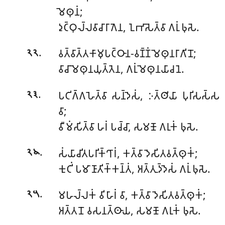
𑀫𑁂𑀣𑀼𑀦𑀁;
𑀤𑀼𑀝𑁆𑀞𑀼𑀮𑁆𑀮𑀯𑀸𑀘𑀸𑀭𑀸𑀕𑁂𑀦, 𑀑𑀪𑀸𑀲𑁂𑀢𑁆𑀯𑀸 𑀕𑀭𑀼𑀁 𑀨𑀼𑀲𑁂.
.
𑀯𑀢𑁆𑀯𑀸𑀢𑁆𑀢𑀓𑀸𑀫𑀼𑀧𑀝𑁆𑀞𑀸𑀦-𑀯𑀡𑁆𑀡𑀁 𑀫𑁂𑀣𑀼𑀦𑀭𑀸𑀕𑀺𑀦𑁄;
𑁨𑁨
𑀯𑀸𑀘𑀸 𑀫𑁂𑀣𑀼𑀦𑀬𑀼𑀢𑁆𑀢𑁂𑀦, 𑀕𑀭𑀼𑀁 𑀫𑁂𑀣𑀼𑀦𑀬𑀸𑀘𑀦𑁂.
.
𑀧𑀝𑀺𑀕𑁆𑀕𑀳𑁂𑀢𑁆𑀯𑀸 𑀲𑀦𑁆𑀤𑁂𑀲𑀁, 𑀇𑀢𑁆𑀣𑀺𑀬𑀸 𑀧𑀼𑀭𑀺𑀲𑀲𑁆𑀲
𑁨𑁩
𑀯𑀸;
𑀯𑀻𑀫𑀁𑀲𑀺𑀢𑁆𑀯𑀸 𑀳𑀭𑀁 𑀧𑀘𑁆𑀘𑀸, 𑀲𑀫𑀡𑁄 𑀕𑀭𑀼𑀓𑀁 𑀨𑀼𑀲𑁂.
.
𑀲𑀁𑀬𑀸𑀘𑀺𑀢𑀧𑀭𑀺𑀓𑁆𑀔𑀸𑀭𑀁, 𑀓𑀢𑁆𑀯𑀸𑀤𑁂𑀲𑀺𑀢𑀯𑀢𑁆𑀣𑀼𑀓𑀁;
𑁨𑁪
𑀓𑀼𑀝𑀺𑀁 𑀧𑀫𑀸𑀡𑀸𑀢𑀺𑀓𑁆𑀓𑀦𑁆𑀢𑀁, 𑀅𑀢𑁆𑀢𑀼𑀤𑁆𑀤𑁂𑀲𑀁 𑀕𑀭𑀼𑀁 𑀨𑀼𑀲𑁂.
.
𑀫𑀳𑀮𑁆𑀮𑀓𑀁 𑀯𑀺𑀳𑀸𑀭𑀁 𑀯𑀸, 𑀓𑀢𑁆𑀯𑀸𑀤𑁂𑀲𑀺𑀢𑀯𑀢𑁆𑀣𑀼𑀓𑀁;
𑁨𑁫
𑀅𑀢𑁆𑀢𑀦𑁄 𑀯𑀲𑀦𑀢𑁆𑀣𑀸𑀬, 𑀲𑀫𑀡𑁄 𑀕𑀭𑀼𑀓𑀁 𑀨𑀼𑀲𑁂.