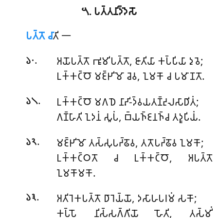
𑁫. 𑀧𑀢𑁆𑀢𑀦𑀺𑀤𑁆𑀤𑁂𑀲𑁄
𑀧𑀢𑁆𑀢𑁄
𑀘𑀸
𑀢𑀺 𑁋
.
𑀅𑀬𑁄𑀧𑀢𑁆𑀢𑁄 𑀪𑀽𑀫𑀺𑀧𑀢𑁆𑀢𑁄, 𑀚𑀸𑀢𑀺𑀬𑀸 𑀓𑀧𑁆𑀧𑀺𑀬𑀸 𑀤𑀼𑀯𑁂;
𑁬𑁦
𑀉𑀓𑁆𑀓𑀝𑁆𑀞𑁄 𑀫𑀚𑁆𑀛𑀺𑀫𑁄 𑀘𑁂𑀯, 𑀑𑀫𑀓𑁄 𑀘 𑀧𑀫𑀸𑀡𑀢𑁄.
.
𑀉𑀓𑁆𑀓𑀝𑁆𑀞𑁄 𑀫𑀕𑀥𑁂 𑀦𑀸𑀴𑀺-𑀤𑁆𑀯𑀬𑀢𑀡𑁆𑀟𑀼𑀮𑀲𑀸𑀥𑀺𑀢𑀁;
𑁬𑁧
𑀕𑀡𑁆𑀳𑀸𑀢𑀺 𑀑𑀤𑀦𑀁 𑀲𑀽𑀧𑀁, 𑀩𑁆𑀬𑀜𑁆𑀚𑀦𑀜𑁆𑀘 𑀢𑀤𑀽𑀧𑀺𑀬𑀁.
.
𑀫𑀚𑁆𑀛𑀺𑀫𑁄 𑀢𑀲𑁆𑀲𑀼𑀧𑀟𑁆𑀠𑁄𑀯, 𑀢𑀢𑁄𑀧𑀟𑁆𑀠𑁄𑀯 𑀑𑀫𑀓𑁄;
𑁬𑁨
𑀉𑀓𑁆𑀓𑀝𑁆𑀞𑀢𑁄 𑀘 𑀉𑀓𑁆𑀓𑀝𑁆𑀞𑁄, 𑀅𑀧𑀢𑁆𑀢𑁄
𑀑𑀫𑀓𑁄𑀫𑀓𑁄.
.
𑀅𑀢𑀺𑀭𑁂𑀓𑀧𑀢𑁆𑀢𑁄 𑀥𑀸𑀭𑁂𑀬𑁆𑀬𑁄, 𑀤𑀲𑀸𑀳𑀧𑀭𑀫𑀁 𑀲𑀓𑁄;
𑁬𑁩
𑀓𑀧𑁆𑀧𑁄 𑀦𑀺𑀲𑁆𑀲𑀕𑁆𑀕𑀺𑀬𑁄 𑀳𑁄𑀢𑀺, 𑀢𑀲𑁆𑀫𑀺𑀁