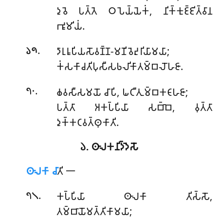
𑀤𑀼𑀯𑁂 𑀧𑀢𑁆𑀢𑁂 𑀞𑀧𑁂𑀬𑁆𑀬𑁂𑀓𑀁, 𑀦𑀺𑀓𑁆𑀓𑀼𑀚𑁆𑀚𑀺𑀢𑁆𑀯𑀸𑀦
𑀪𑀽𑀫𑀺𑀬𑀁.
.
𑀤𑀸𑀭𑀼𑀭𑀽𑀧𑀺𑀬𑀲𑁄𑀯𑀡𑁆𑀡-𑀫𑀡𑀺𑀯𑁂𑀴𑀼𑀭𑀺𑀬𑀸𑀫𑀬𑀸
;
𑁬𑁯
𑀓𑀁𑀲𑀓𑀸𑀘𑀢𑀺𑀧𑀼𑀲𑀻𑀲𑀨𑀮𑀺𑀓𑀸𑀢𑀫𑁆𑀩𑀮𑁄𑀳𑀚𑀸.
.
𑀙𑀯𑀲𑀻𑀲𑀫𑀬𑁄 𑀘𑀸𑀧𑀺, 𑀖𑀝𑀻𑀢𑀼𑀫𑁆𑀩𑀓𑀝𑀸𑀳𑀚𑀸;
𑁭𑁦
𑀧𑀢𑁆𑀢𑀸 𑀅𑀓𑀧𑁆𑀧𑀺𑀬𑀸 𑀲𑀩𑁆𑀩𑁂, 𑀯𑀼𑀢𑁆𑀢𑀸
𑀤𑀼𑀓𑁆𑀓𑀝𑀯𑀢𑁆𑀣𑀼𑀓𑀸𑀢𑀺.
𑁬. 𑀣𑀸𑀮𑀓𑀦𑀺𑀤𑁆𑀤𑁂𑀲𑁄
𑀣𑀸𑀮𑀓𑀸 𑀘𑀸
𑀢𑀺 𑁋
.
𑀓𑀧𑁆𑀧𑀺𑀬𑀸 𑀣𑀸𑀮𑀓𑀸 𑀢𑀺𑀲𑁆𑀲𑁄,
𑁭𑁧
𑀢𑀫𑁆𑀩𑀸𑀬𑁄𑀫𑀢𑁆𑀢𑀺𑀓𑀸𑀫𑀬𑀸;