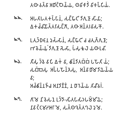
𑀢𑀣𑀸 𑀯𑀢𑁆𑀯𑀸 𑀅𑀥𑀺𑀝𑁆𑀞𑁂𑀬𑁆𑀬, 𑀣𑀯𑀺𑀓𑀸𑀤𑀺𑀁 𑀯𑀺𑀓𑀧𑁆𑀧𑀺𑀬𑀁.
.
𑀅𑀳𑀢𑀸𑀳𑀢𑀓𑀧𑁆𑀧𑀸𑀦𑀁, 𑀲𑀗𑁆𑀖𑀸𑀝𑀺 𑀤𑀺𑀕𑀼𑀡𑀸 𑀲𑀺𑀬𑀸;
𑁪𑁪
𑀏𑀓𑀘𑁆𑀘𑀺𑀬𑁄𑀢𑁆𑀢𑀭𑀸𑀲𑀗𑁆𑀕𑁄, 𑀢𑀣𑀸 𑀅𑀦𑁆𑀢𑀭𑀯𑀸𑀲𑀓𑁄.
.
𑀉𑀢𑀼𑀤𑁆𑀥𑀝𑀸𑀦
𑀤𑀼𑀲𑁆𑀲𑀸𑀦𑀁, 𑀲𑀗𑁆𑀖𑀸𑀝𑀺 𑀘 𑀘𑀢𑀼𑀕𑁆𑀕𑀼𑀡𑀸;
𑁪𑁫
𑀪𑀯𑁂𑀬𑁆𑀬𑀼𑀁 𑀤𑀺𑀕𑀼𑀡𑀸 𑀲𑁂𑀲𑀸, 𑀧𑀁𑀲𑀼𑀓𑀽𑀮𑁂 𑀬𑀣𑀸𑀭𑀼𑀘𑀺.
.
𑀢𑀻𑀲𑀼 𑀤𑁆𑀯𑁂 𑀯𑀸𑀧𑀺 𑀏𑀓𑀁 𑀯𑀸, 𑀙𑀺𑀦𑁆𑀤𑀺𑀢𑀩𑁆𑀩𑀁 𑀧𑀳𑁄𑀢𑀺 𑀬𑀁;
𑁪𑁬
𑀲𑀩𑁆𑀩𑁂𑀲𑀼 𑀅𑀧𑁆𑀧𑀳𑁄𑀦𑁆𑀢𑁂𑀲𑀼, 𑀅𑀦𑁆𑀯𑀸𑀥𑀺𑀫𑀸𑀤𑀺𑀬𑁂𑀬𑁆𑀬
𑀯𑀸;
𑀅𑀘𑁆𑀙𑀺𑀦𑁆𑀦𑀜𑁆𑀘 𑀅𑀦𑀸𑀤𑀺𑀡𑁆𑀡𑀁, 𑀦 𑀥𑀸𑀭𑁂𑀬𑁆𑀬 𑀢𑀺𑀘𑀻𑀯𑀭𑀁.
.
𑀕𑀸𑀫𑁂 𑀦𑀺𑀯𑁂𑀲𑀦𑁂 𑀉𑀤𑁆𑀤𑁄-𑀲𑀺𑀢𑀧𑀸𑀲𑀸𑀤𑀳𑀫𑁆𑀫𑀺𑀬𑁂;
𑁪𑁭
𑀦𑀸𑀯𑀸𑀝𑁆𑀝𑀫𑀸𑀴𑀆𑀭𑀸𑀫𑁂, 𑀲𑀢𑁆𑀣𑀔𑁂𑀢𑁆𑀢𑀔𑀮𑁂 𑀤𑀼𑀫𑁂.