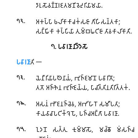
𑀤𑀸𑀭𑀼𑀲𑁄𑀯𑀡𑁆𑀡𑀭𑀚𑀢𑀫𑀡𑀺𑀯𑁂𑀴𑀼𑀭𑀺𑀬𑀸𑀫𑀬𑀸.
.
𑀅𑀓𑀧𑁆𑀧𑀸 𑀨𑀮𑀺𑀓𑀸𑀓𑀸𑀘𑀓𑀁𑀲𑀚𑀸 𑀕𑀺𑀳𑀺𑀲𑀦𑁆𑀢𑀓𑀸;
𑁭𑁨
𑀲𑀗𑁆𑀖𑀺𑀓𑀸 𑀓𑀧𑁆𑀧𑀺𑀬𑀸 𑀢𑀼𑀫𑁆𑀩𑀖𑀝𑀺𑀚𑀸 𑀢𑀸𑀯𑀓𑀸𑀮𑀺𑀓𑀸𑀢𑀺.
𑁭. 𑀧𑀯𑀸𑀭𑀡𑀸𑀦𑀺𑀤𑁆𑀤𑁂𑀲𑁄
𑀧𑀯𑀸𑀭𑀡𑀸
𑀢𑀺 𑁋
.
𑀬𑁂𑀦𑀻𑀭𑀺𑀬𑀸𑀧𑀣𑁂𑀦𑀸𑀬𑀁, 𑀪𑀼𑀜𑁆𑀚𑀫𑀸𑀦𑁄 𑀧𑀯𑀸𑀭𑀺𑀢𑁄;
𑁭𑁩
𑀢𑀢𑁄 𑀅𑀜𑁆𑀜𑁂𑀦 𑀪𑀼𑀜𑁆𑀚𑁂𑀬𑁆𑀬, 𑀧𑀸𑀘𑀺𑀢𑁆𑀢𑀺𑀦𑀢𑀺𑀭𑀺𑀢𑁆𑀢𑀓𑀁.
.
𑀅𑀲𑀦𑀁 𑀪𑁄𑀚𑀦𑀜𑁆𑀘𑁂𑀯, 𑀅𑀪𑀺𑀳𑀸𑀭𑁄 𑀲𑀫𑀻𑀧𑀢𑀸;
𑁭𑁪
𑀓𑀸𑀬𑀯𑀸𑀘𑀸𑀧𑀝𑀺𑀓𑁆𑀔𑁂𑀧𑁄, 𑀧𑀜𑁆𑀘𑀅𑀗𑁆𑀕𑀸 𑀧𑀯𑀸𑀭𑀡𑀸.
.
𑀑𑀤𑀦𑁄
𑀲𑀢𑁆𑀢𑀼 𑀓𑀼𑀫𑁆𑀫𑀸𑀲𑁄, 𑀫𑀘𑁆𑀙𑁄 𑀫𑀁𑀲𑀜𑁆𑀘
𑁭𑁫