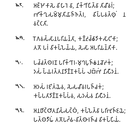
.
𑀅𑀚𑁆𑀛𑁄𑀓𑀸𑀲𑁂 𑀯𑀺𑀳𑀸𑀭𑁂 𑀯𑀸, 𑀦𑀺𑀓𑁆𑀔𑀺𑀧𑀺𑀢𑁆𑀯𑀸 𑀢𑀺𑀘𑀻𑀯𑀭𑀁;
𑁪𑁮
𑀪𑀺𑀓𑁆𑀔𑀼𑀲𑀫𑁆𑀫𑀼𑀢𑀺𑀬𑀸𑀜𑁆𑀜𑀢𑁆𑀭, 𑀯𑀺𑀧𑁆𑀧𑀯𑀢𑁆𑀣𑀼𑀁 𑀦
𑀯𑀝𑁆𑀝𑀢𑀺.
.
𑀭𑁄𑀕𑀯𑀲𑁆𑀲𑀸𑀦𑀧𑀭𑀺𑀬𑀦𑁆𑀢𑀸, 𑀓𑀡𑁆𑀟𑀼𑀘𑁆𑀙𑀸𑀤𑀺𑀓𑀲𑀸𑀝𑀺𑀓𑀸;
𑁪𑁯
𑀢𑀢𑁄 𑀧𑀭𑀁 𑀯𑀺𑀓𑀧𑁆𑀧𑁂𑀬𑁆𑀬, 𑀲𑁂𑀲𑀸 𑀅𑀧𑀭𑀺𑀬𑀦𑁆𑀢𑀺𑀓𑀸.
.
𑀧𑀘𑁆𑀘𑀢𑁆𑀣𑀭𑀡
𑀧𑀭𑀺𑀓𑁆𑀔𑀸𑀭-𑀫𑀼𑀔𑀧𑀼𑀜𑁆𑀙𑀦𑀘𑁄𑀴𑀓𑀁;
𑁫𑁦
𑀤𑀲𑀁 𑀧𑁆𑀬𑀭𑀢𑁆𑀢𑀦𑀸𑀤𑀺𑀡𑁆𑀡𑀓𑀧𑁆𑀧𑀁 𑀮𑀩𑁆𑀪𑀁 𑀦𑀺𑀲𑀻𑀤𑀦𑀁.
.
𑀅𑀤𑀲𑀁 𑀭𑀚𑀺𑀢𑀁𑀬𑁂𑀯, 𑀲𑁂𑀲𑀘𑀻𑀯𑀭𑀧𑀜𑁆𑀘𑀓𑀁;
𑁫𑁧
𑀓𑀧𑁆𑀧𑀢𑀸𑀤𑀺𑀡𑁆𑀡𑀓𑀧𑁆𑀧𑀁𑀯, 𑀲𑀤𑀲𑀁𑀯 𑀦𑀺𑀲𑀻𑀤𑀦𑀁.
.
𑀅𑀦𑀥𑀺𑀝𑁆𑀞𑀺𑀢𑀦𑀺𑀲𑁆𑀲𑀝𑁆𑀞𑀁, 𑀓𑀧𑁆𑀧𑁂𑀢𑁆𑀯𑀸 𑀧𑀭𑀺𑀪𑀼𑀜𑁆𑀚𑀬𑁂;
𑁫𑁨
𑀳𑀢𑁆𑀣𑀤𑀻𑀖𑀁 𑀢𑀢𑁄𑀧𑀟𑁆𑀠-𑀯𑀺𑀢𑁆𑀣𑀸𑀭𑀜𑁆𑀘 𑀯𑀺𑀓𑀧𑁆𑀧𑀺𑀬𑀁.