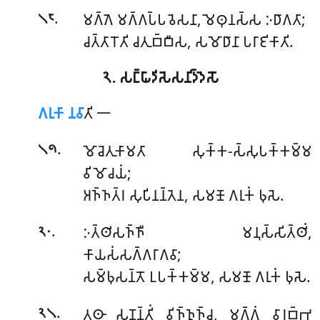
.
𑀫𑀕𑁆𑀕𑁂 𑀫𑀕𑁆𑀕𑀧𑁆𑀧𑀯𑁂𑀲𑀦𑀸, 𑀫𑁂𑀣𑀼𑀦𑀲𑁆𑀲 𑀇𑀥𑀸𑀕𑀢𑀸;
𑁧𑁮
𑀘𑀢𑁆𑀢𑀸𑀭𑁄𑀢𑀺 𑀘𑀢𑀼𑀩𑁆𑀩𑀻𑀲, 𑀲𑀫𑁄𑀥𑀸𑀦𑀸 𑀧𑀭𑀸𑀚𑀺𑀓𑀸𑀢𑀺.
𑁨. 𑀲𑀗𑁆𑀖𑀸𑀤𑀺𑀲𑁂𑀲𑀦𑀺𑀤𑁆𑀤𑁂𑀲𑁄
𑀕𑀭𑀼𑀓𑀸
𑀦𑀯𑀸
𑀢𑀺 𑁋
.
𑀫𑁄𑀘𑁂𑀢𑀼𑀓𑀸𑀫𑀢𑀸 𑀲𑀼𑀓𑁆𑀓-𑀲𑁆𑀲𑀼𑀧𑀓𑁆𑀓𑀫𑁆𑀫
𑁧𑁯
𑀯𑀺𑀫𑁄𑀘𑀬𑀁;
𑀅𑀜𑁆𑀜𑀢𑁆𑀭 𑀲𑀼𑀧𑀺𑀦𑀦𑁆𑀢𑁂𑀦, 𑀲𑀫𑀡𑁄 𑀕𑀭𑀼𑀓𑀁 𑀨𑀼𑀲𑁂.
.
𑀇𑀢𑁆𑀣𑀺𑀲𑀜𑁆𑀜𑀻
𑀫𑀦𑀼𑀲𑁆𑀲𑀺𑀢𑁆𑀣𑀺𑀁,
𑁨𑁦
𑀓𑀸𑀬𑀲𑀁𑀲𑀕𑁆𑀕𑀭𑀸𑀕𑀯𑀸;
𑀲𑀫𑁆𑀨𑀼𑀲𑀦𑁆𑀢𑁄 𑀉𑀧𑀓𑁆𑀓𑀫𑁆𑀫, 𑀲𑀫𑀡𑁄 𑀕𑀭𑀼𑀓𑀁 𑀨𑀼𑀲𑁂.
.
𑀢𑀣𑀸 𑀲𑀼𑀡𑀦𑁆𑀢𑀺𑀁 𑀯𑀺𑀜𑁆𑀜𑀼𑀜𑁆𑀘, 𑀫𑀕𑁆𑀕𑀁 𑀯𑀸𑀭𑀩𑁆𑀪
𑁨𑁧