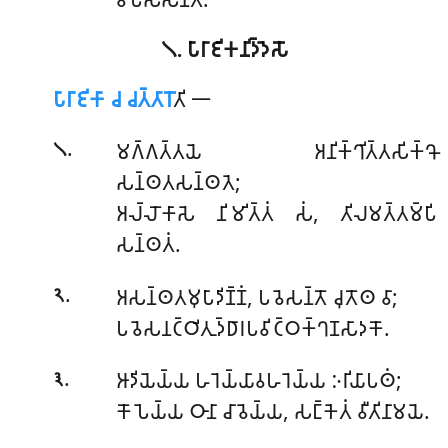
𑁧. 𑀧𑀸𑀭𑀸𑀚𑀺𑀓𑀦𑀺𑀤𑁆𑀤𑁂𑀲𑁄
𑀧𑀸𑀭𑀸𑀚𑀺𑀓𑀸 𑀘 𑀘𑀢𑁆𑀢𑀸𑀭𑁄
𑀢𑀺 𑁋
.
𑀫𑀕𑁆𑀕𑀢𑁆𑀢𑀬𑁂 𑀅𑀦𑀺𑀓𑁆𑀔𑀺𑀢𑁆𑀢𑀲𑀺𑀓𑁆𑀔𑁄
𑁧
𑀲𑀦𑁆𑀣𑀢𑀲𑀦𑁆𑀣𑀢𑁂;
𑀅𑀮𑁆𑀮𑁄𑀓𑀸𑀲𑁂 𑀦𑀺𑀫𑀺𑀢𑁆𑀢𑀁 𑀲𑀁, 𑀢𑀺𑀮𑀫𑀢𑁆𑀢𑀫𑁆𑀧𑀺
𑀲𑀦𑁆𑀣𑀢𑀁.
.
𑀅𑀲𑀦𑁆𑀣𑀢𑀫𑀼𑀧𑀸𑀤𑀺𑀡𑁆𑀡𑀁, 𑀧𑀯𑁂𑀲𑀦𑁆𑀢𑁄 𑀘𑀼𑀢𑁄𑀣 𑀯𑀸;
𑁨
𑀧𑀯𑁂𑀲𑀦𑀝𑁆𑀞𑀺𑀢𑀼𑀤𑁆𑀥𑀸𑀭𑀧𑀯𑀺𑀝𑁆𑀞𑀓𑁆𑀔𑀡𑀲𑀸𑀤𑀓𑁄.
.
𑀆𑀤𑀺𑀬𑁂𑀬𑁆𑀬
𑀳𑀭𑁂𑀬𑁆𑀬𑀸𑀯𑀳𑀭𑁂𑀬𑁆𑀬 𑀇𑀭𑀺𑀬𑀸𑀧𑀣𑀁;
𑁩
𑀓𑁄𑀧𑁂𑀬𑁆𑀬 𑀞𑀸𑀦𑀸 𑀘𑀸𑀯𑁂𑀬𑁆𑀬, 𑀲𑀗𑁆𑀓𑁂𑀢𑀁 𑀯𑀻𑀢𑀺𑀦𑀸𑀫𑀬𑁂.