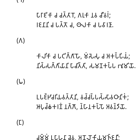
𑀧𑀸𑀭𑀸𑀚𑀺𑀓𑀸 𑀘 𑀘𑀢𑁆𑀢𑀸𑀭𑁄, 𑀕𑀭𑀼𑀓𑀸 𑀦𑀯 𑀘𑀻𑀯𑀭𑀁;
𑀭𑀚𑀦𑀸𑀦𑀺 𑀘 𑀧𑀢𑁆𑀢𑁄 𑀘, 𑀣𑀸𑀮𑀓𑀸 𑀘 𑀧𑀯𑀸𑀭𑀡𑀸.
(𑀕)
𑀓𑀸𑀮𑀺𑀓𑀸
𑀘 𑀧𑀝𑀺𑀕𑁆𑀕𑀸𑀳𑁄, 𑀫𑀁𑀲𑁂𑀲𑀼 𑀘 𑀅𑀓𑀧𑁆𑀧𑀺𑀬𑀁;
𑀦𑀺𑀲𑁆𑀲𑀕𑁆𑀕𑀺𑀬𑀸𑀦𑀺 𑀧𑀸𑀘𑀺𑀢𑁆𑀢𑀺, 𑀲𑀫𑀡𑀓𑀧𑁆𑀧 𑀪𑀽𑀫𑀺𑀬𑁄.
(𑀖)
𑀉𑀧𑀚𑁆𑀛𑀸𑀘𑀭𑀺𑀬𑀯𑀢𑁆𑀢𑀸𑀦𑀺, 𑀯𑀘𑁆𑀘𑀧𑁆𑀧𑀲𑁆𑀲𑀸𑀯𑀞𑀸𑀦𑀺𑀓𑀁;
𑀆𑀧𑀼𑀘𑁆𑀙𑀓𑀭𑀡𑀁 𑀦𑀕𑁆𑀕𑁄, 𑀦𑁆𑀳𑀸𑀦𑀓𑀧𑁆𑀧𑁄 𑀅𑀯𑀦𑁆𑀤𑀺𑀬𑁄.
(𑀗)
𑀘𑀫𑁆𑀫𑀁 𑀉𑀧𑀸𑀳𑀦𑀸 𑀘𑁂𑀯, 𑀅𑀦𑁄𑀮𑁄𑀓𑀺𑀬𑀫𑀜𑁆𑀚𑀦𑀻;