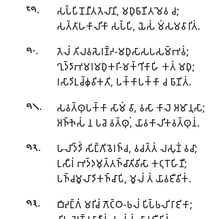
.
𑀲𑀧𑁆𑀧𑀺𑀦𑁄𑀦𑀻𑀢𑀢𑁂𑀮𑀸𑀦𑀺
, 𑀫𑀥𑀼𑀨𑀸𑀡𑀺𑀢𑀫𑁂𑀯 𑀘;
𑁮𑁯
𑀲𑀢𑁆𑀢𑀸𑀳𑀓𑀸𑀮𑀺𑀓𑀸 𑀲𑀧𑁆𑀧𑀺, 𑀬𑁂𑀲𑀁 𑀫𑀁𑀲𑀫𑀯𑀸𑀭𑀺𑀢𑀁.
.
𑀢𑁂𑀮𑀁 𑀢𑀺𑀮𑀯𑀲𑁂𑀭𑀡𑁆𑀟-𑀫𑀥𑀼𑀲𑀸𑀲𑀧𑀲𑀫𑁆𑀪𑀯𑀁;
𑁯𑁦
𑀔𑀼𑀤𑁆𑀤𑀸𑀪𑀫𑀭𑀫𑀥𑀼𑀓𑀭𑀺-𑀫𑀓𑁆𑀔𑀺𑀓𑀸𑀳𑀺 𑀓𑀢𑀁 𑀫𑀥𑀼;
𑀭𑀲𑀸𑀤𑀺𑀉𑀘𑁆𑀙𑀼𑀯𑀺𑀓𑀢𑀺, 𑀧𑀓𑁆𑀓𑀸𑀧𑀓𑁆𑀓𑀸 𑀘 𑀨𑀸𑀡𑀺𑀢𑀁.
.
𑀲𑀯𑀢𑁆𑀣𑀼𑀧𑀓𑁆𑀓𑀸 𑀲𑀸𑀫𑀁 𑀯𑀸, 𑀯𑀲𑀸 𑀓𑀸𑀮𑁂 𑀅𑀫𑀸𑀦𑀼𑀲𑀸;
𑁯𑁧
𑀅𑀜𑁆𑀜𑁂𑀲𑀁 𑀦 𑀧𑀘𑁂 𑀯𑀢𑁆𑀣𑀼𑀁, 𑀬𑀸𑀯𑀓𑀸𑀮𑀺𑀓𑀯𑀢𑁆𑀣𑀼𑀦𑀁.
.
𑀳𑀮𑀺𑀤𑁆𑀤𑀺𑀁
𑀲𑀺𑀗𑁆𑀕𑀺𑀯𑁂𑀭𑀜𑁆𑀘, 𑀯𑀘𑀢𑁆𑀢𑀁 𑀮𑀲𑀼𑀡𑀁 𑀯𑀘𑀸;
𑁯𑁨
𑀉𑀲𑀻𑀭𑀁 𑀪𑀤𑁆𑀤𑀫𑀼𑀢𑁆𑀢𑀜𑁆𑀘𑀸𑀢𑀺𑀯𑀺𑀲𑀸 𑀓𑀝𑀼𑀭𑁄𑀳𑀺𑀡𑀻;
𑀧𑀜𑁆𑀘𑀫𑀽𑀮𑀸𑀤𑀺𑀓𑀜𑁆𑀘𑀸𑀧𑀺, 𑀫𑀽𑀮𑀁 𑀢𑀁 𑀬𑀸𑀯𑀚𑀻𑀯𑀺𑀓𑀁.
.
𑀩𑀺𑀴𑀗𑁆𑀕𑀁 𑀫𑀭𑀺𑀘𑀁 𑀕𑁄𑀝𑁆𑀞-𑀨𑀮𑀁 𑀧𑀺𑀧𑁆𑀨𑀮𑀺 𑀭𑀸𑀚𑀺𑀓𑀸;
𑁯𑁩