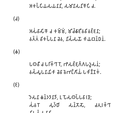
𑀅𑀓𑀧𑁆𑀧𑀺𑀬𑀲𑀬𑀦𑀸𑀦𑀺, 𑀲𑀫𑀸𑀦𑀸𑀲𑀦𑀺𑀓𑁄𑀧𑀺 𑀘.
(𑀘)
𑀅𑀲𑀁𑀯𑀸𑀲𑀺𑀓𑁄 𑀘 𑀓𑀫𑁆𑀫𑀁, 𑀫𑀺𑀘𑁆𑀙𑀸𑀚𑀻𑀯𑀯𑀺𑀯𑀚𑁆𑀚𑀦𑀸;
𑀯𑀢𑁆𑀢𑀁 𑀯𑀺𑀓𑀧𑁆𑀧𑀦𑀸 𑀘𑁂𑀯, 𑀦𑀺𑀲𑁆𑀲𑀬𑁄 𑀓𑀸𑀬𑀩𑀦𑁆𑀥𑀦𑀁.
(𑀙)
𑀧𑀣𑀯𑀻
𑀘 𑀧𑀭𑀺𑀓𑁆𑀔𑀸𑀭𑁄, 𑀪𑁂𑀲𑀚𑁆𑀚𑀼𑀕𑁆𑀕𑀳𑀤𑀽𑀲𑀦𑀁;
𑀯𑀲𑁆𑀲𑀽𑀧𑀦𑀸𑀬𑀺𑀓𑀸 𑀘𑁂𑀯𑀸𑀯𑁂𑀪𑀗𑁆𑀕𑀺𑀬𑀁 𑀧𑀓𑀺𑀡𑁆𑀡𑀓𑀁.
(𑀚)
𑀤𑁂𑀲𑀦𑀸 𑀙𑀦𑁆𑀤𑀤𑀸𑀦𑀸𑀤𑀺, 𑀉𑀧𑁄𑀲𑀣𑀧𑁆𑀧𑀯𑀸𑀭𑀡𑀸;
𑀲𑀁𑀯𑀭𑁄 𑀲𑀼𑀤𑁆𑀥𑀺 𑀲𑀦𑁆𑀢𑁄𑀲𑁄, 𑀘𑀢𑀼𑀭𑀓𑁆𑀔𑀸
𑀯𑀺𑀧𑀲𑁆𑀲𑀦𑀸𑀢𑀺.