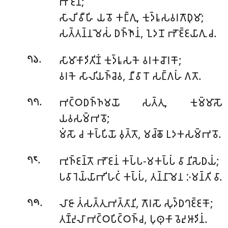
𑀪𑁄𑀚𑀦𑀁;
𑀲𑀸𑀮𑀺 𑀯𑀻𑀳𑀺 𑀬𑀯𑁄 𑀓𑀗𑁆𑀕𑀼, 𑀓𑀼𑀤𑁆𑀭𑀽𑀲𑀯𑀭𑀕𑁄𑀥𑀼𑀫𑀸;
𑀲𑀢𑁆𑀢𑀦𑁆𑀦𑀫𑁂𑀲𑀁 𑀥𑀜𑁆𑀜𑀸𑀦𑀁, 𑀑𑀤𑀦𑁄 𑀪𑁄𑀚𑁆𑀚𑀬𑀸𑀕𑀼 𑀘.
.
𑀲𑀸𑀫𑀸𑀓𑀸𑀤𑀺𑀢𑀺𑀡𑀁 𑀓𑀼𑀤𑁆𑀭𑀽𑀲𑀓𑁂 𑀯𑀭𑀓𑀘𑁄𑀭𑀓𑁄;
𑁭𑁬
𑀯𑀭𑀓𑁂 𑀲𑀸𑀮𑀺𑀬𑀜𑁆𑀘𑁂𑀯, 𑀦𑀻𑀯𑀸𑀭𑁄 𑀲𑀗𑁆𑀕𑀳𑀁 𑀕𑀢𑁄.
.
𑀪𑀝𑁆𑀞𑀥𑀜𑁆𑀜𑀫𑀬𑁄 𑀲𑀢𑁆𑀢𑀼, 𑀓𑀼𑀫𑁆𑀫𑀸𑀲𑁄
𑁭𑁭
𑀬𑀯𑀲𑀫𑁆𑀪𑀯𑁄;
𑀫𑀁𑀲𑁄 𑀘 𑀓𑀧𑁆𑀧𑀺𑀬𑁄 𑀯𑀼𑀢𑁆𑀢𑁄, 𑀫𑀘𑁆𑀙𑁄 𑀉𑀤𑀓𑀲𑀫𑁆𑀪𑀯𑁄.
.
𑀪𑀼𑀜𑁆𑀚𑀦𑁆𑀢𑁄
𑀪𑁄𑀚𑀦𑀁 𑀓𑀧𑁆𑀧-𑀫𑀓𑀧𑁆𑀧𑀁 𑀯𑀸 𑀦𑀺𑀲𑁂𑀥𑀬𑀁;
𑁭𑁮
𑀧𑀯𑀸𑀭𑁂𑀬𑁆𑀬𑀸𑀪𑀺𑀳𑀝𑀁 𑀓𑀧𑁆𑀧𑀁, 𑀢𑀦𑁆𑀦𑀸𑀫𑁂𑀦 𑀇𑀫𑀦𑁆𑀢𑀺 𑀯𑀸.
.
𑀮𑀸𑀚𑀸 𑀢𑀁𑀲𑀢𑁆𑀢𑀼𑀪𑀢𑁆𑀢𑀸𑀦𑀺, 𑀕𑁄𑀭𑀲𑁄 𑀲𑀼𑀤𑁆𑀥𑀔𑀚𑁆𑀚𑀓𑁄;
𑁭𑁯
𑀢𑀡𑁆𑀟𑀼𑀮𑀸 𑀪𑀝𑁆𑀞𑀧𑀺𑀝𑁆𑀞𑀜𑁆𑀘, 𑀧𑀼𑀣𑀼𑀓𑀸 𑀯𑁂𑀴𑀼𑀆𑀤𑀺𑀦𑀁.