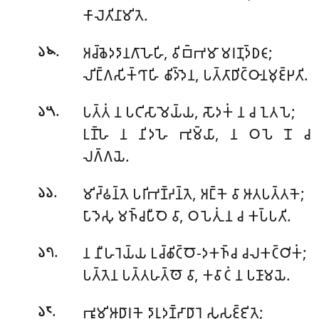
𑀓𑀸𑀮𑁂𑀢𑀺𑀦𑀸𑀫𑀺𑀢𑁂.
.
𑀅𑀘𑁆𑀙𑁂𑀤𑀤𑀸𑀦𑀕𑀸𑀳𑁂𑀳𑀺, 𑀯𑀺𑀩𑁆𑀪𑀫𑀸 𑀫𑀭𑀡𑀼𑀤𑁆𑀥𑀝𑀸;
𑁬𑁪
𑀮𑀺𑀗𑁆𑀕𑀲𑀺𑀓𑁆𑀔𑀸𑀳𑀺 𑀙𑀺𑀤𑁆𑀤𑁂𑀦, 𑀧𑀢𑁆𑀢𑀸𑀥𑀺𑀝𑁆𑀞𑀸𑀦𑀫𑀼𑀚𑁆𑀛𑀢𑀺.
.
𑀧𑀢𑁆𑀢𑀁 𑀦 𑀧𑀝𑀺𑀲𑀸𑀫𑁂𑀬𑁆𑀬, 𑀲𑁄𑀤𑀓𑀁 𑀦 𑀘 𑀑𑀢𑀧𑁂;
𑁬𑁫
𑀉𑀡𑁆𑀳𑁂 𑀦 𑀦𑀺𑀤𑀳𑁂 𑀪𑀼𑀫𑁆𑀬𑀸, 𑀦 𑀞𑀧𑁂 𑀦𑁄 𑀘
𑀮𑀕𑁆𑀕𑀬𑁂.
.
𑀫𑀺𑀟𑁆𑀠𑀦𑁆𑀢𑁂 𑀧𑀭𑀺𑀪𑀡𑁆𑀟𑀦𑁆𑀢𑁂, 𑀅𑀗𑁆𑀓𑁂 𑀯𑀸 𑀆𑀢𑀧𑀢𑁆𑀢𑀓𑁂;
𑁬𑁬
𑀧𑀸𑀤𑁂𑀲𑀼 𑀫𑀜𑁆𑀘𑀧𑀻𑀞𑁂 𑀯𑀸, 𑀞𑀧𑁂𑀢𑀼𑀁 𑀦 𑀘 𑀓𑀧𑁆𑀧𑀢𑀺.
.
𑀦 𑀦𑀻𑀳𑀭𑁂𑀬𑁆𑀬 𑀉𑀘𑁆𑀙𑀺𑀝𑁆𑀞𑁄-𑀤𑀓𑀜𑁆𑀘 𑀘𑀮𑀓𑀝𑁆𑀞𑀺𑀓𑀁;
𑁬𑁭
𑀧𑀢𑁆𑀢𑁂𑀦 𑀧𑀢𑁆𑀢𑀳𑀢𑁆𑀣𑁄 𑀯𑀸, 𑀓𑀯𑀸𑀝𑀁 𑀦 𑀧𑀡𑀸𑀫𑀬𑁂.
.
𑀪𑀽𑀫𑀺𑀆𑀥𑀸𑀭𑀓𑁂
𑀤𑀸𑀭𑀼𑀤𑀡𑁆𑀟𑀸𑀥𑀸𑀭𑁂 𑀲𑀼𑀲𑀚𑁆𑀚𑀺𑀢𑁂;
𑁬𑁮