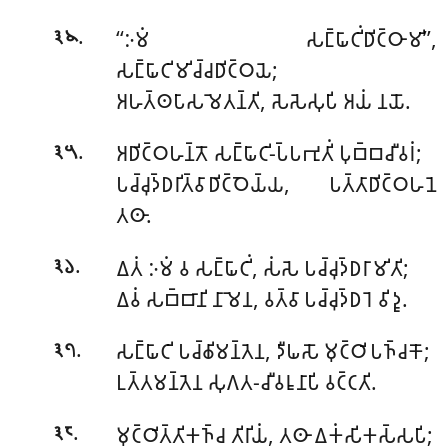
.
‘‘𑀇𑀫𑀁 𑀲𑀗𑁆𑀖𑀸𑀝𑀺𑀁𑀥𑀺𑀝𑁆𑀞𑀸𑀫𑀺’’,
𑁩𑁪
𑀲𑀗𑁆𑀖𑀸𑀝𑀺𑀫𑀺𑀘𑁆𑀘𑀥𑀺𑀝𑁆𑀞𑀬𑁂;
𑀅𑀳𑀢𑁆𑀣𑀧𑀸𑀲𑀫𑁂𑀢𑀦𑁆𑀢𑀺, 𑀲𑁂𑀲𑁂𑀲𑀼𑀧𑀺 𑀅𑀬𑀁 𑀦𑀬𑁄.
.
𑀅𑀥𑀺𑀝𑁆𑀞𑀳𑀦𑁆𑀢𑁄 𑀲𑀗𑁆𑀖𑀸𑀝𑀺-𑀧𑁆𑀧𑀪𑀼𑀢𑀺𑀁 𑀧𑀼𑀩𑁆𑀩𑀘𑀻𑀯𑀭𑀁;
𑁩𑁫
𑀧𑀘𑁆𑀘𑀼𑀤𑁆𑀥𑀭𑀺𑀢𑁆𑀯𑀸𑀥𑀺𑀝𑁆𑀞𑁂𑀬𑁆𑀬, 𑀧𑀢𑁆𑀢𑀸𑀥𑀺𑀝𑁆𑀞𑀳𑀦𑁂
𑀢𑀣𑀸.
.
𑀏𑀢𑀁
𑀇𑀫𑀁 𑀯 𑀲𑀗𑁆𑀖𑀸𑀝𑀺𑀁, 𑀲𑀁𑀲𑁂 𑀧𑀘𑁆𑀘𑀼𑀤𑁆𑀥𑀭𑀸𑀫𑀺𑀢𑀺;
𑁩𑁬
𑀏𑀯𑀁 𑀲𑀩𑁆𑀩𑀸𑀦𑀺 𑀦𑀸𑀫𑁂𑀦, 𑀯𑀢𑁆𑀯𑀸 𑀧𑀘𑁆𑀘𑀼𑀤𑁆𑀥𑀭𑁂 𑀯𑀺𑀤𑀽.
.
𑀲𑀗𑁆𑀖𑀸𑀝𑀺 𑀧𑀘𑁆𑀙𑀺𑀫𑀦𑁆𑀢𑁂𑀦, 𑀤𑀻𑀖𑀲𑁄 𑀫𑀼𑀝𑁆𑀞𑀺𑀧𑀜𑁆𑀘𑀓𑁄;
𑁩𑁭
𑀉𑀢𑁆𑀢𑀫𑀦𑁆𑀢𑁂𑀦 𑀲𑀼𑀕𑀢-𑀘𑀻𑀯𑀭𑀽𑀦𑀸𑀧𑀺 𑀯𑀝𑁆𑀝𑀢𑀺.
.
𑀫𑀼𑀝𑁆𑀞𑀺𑀢𑁆𑀢𑀺𑀓𑀜𑁆𑀘 𑀢𑀺𑀭𑀺𑀬𑀁, 𑀢𑀣𑀸 𑀏𑀓𑀁𑀲𑀺𑀓𑀲𑁆𑀲𑀧𑀺;
𑁩𑁮