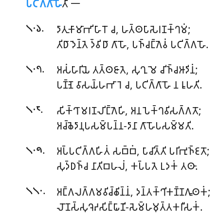
𑀧𑀝𑀺𑀕𑁆𑀕𑀸𑀳𑁄
𑀢𑀺 𑁋
.
𑀤𑀸𑀢𑀼𑀓𑀸𑀫𑀸𑀪𑀺𑀳𑀸𑀭𑁄 𑀘, 𑀳𑀢𑁆𑀣𑀧𑀸𑀲𑁂𑀭𑀡𑀓𑁆𑀔𑀫𑀁;
𑁧𑁦𑁬
𑀢𑀺𑀥𑀸 𑀤𑁂𑀦𑁆𑀢𑁂 𑀤𑁆𑀯𑀺𑀥𑀸 𑀕𑀸𑀳𑁄, 𑀧𑀜𑁆𑀘𑀗𑁆𑀕𑁂𑀯𑀁 𑀧𑀝𑀺𑀕𑁆𑀕𑀳𑁄.
.
𑀅𑀲𑀁𑀳𑀸𑀭𑀺𑀬𑁂 𑀢𑀢𑁆𑀣𑀚𑀸𑀢𑁂, 𑀲𑀼𑀔𑀼𑀫𑁂 𑀘𑀺𑀜𑁆𑀘𑀆𑀤𑀺𑀦𑀁;
𑁧𑁦𑁭
𑀧𑀡𑁆𑀡𑁂 𑀯𑀸𑀲𑀬𑁆𑀳𑀪𑀸𑀭𑁂 𑀘, 𑀧𑀝𑀺𑀕𑁆𑀕𑀸𑀳𑁄 𑀦 𑀭𑀽𑀳𑀢𑀺.
.
𑀲𑀺𑀓𑁆𑀔𑀸𑀫𑀭𑀡𑀮𑀺𑀗𑁆𑀕𑁂𑀳𑀺, 𑀅𑀦𑀧𑁂𑀓𑁆𑀔𑀯𑀺𑀲𑀕𑁆𑀕𑀢𑁄;
𑁧𑁦𑁮
𑀅𑀘𑁆𑀙𑁂𑀤𑀸𑀦𑀼𑀧𑀲𑀫𑁆𑀧𑀦𑁆𑀦-𑀤𑀸𑀦𑀸 𑀕𑀸𑀳𑁄𑀧𑀲𑀫𑁆𑀫𑀢𑀺.
.
𑀅𑀧𑁆𑀧𑀝𑀺𑀕𑁆𑀕𑀳𑀺𑀢𑀁
𑀲𑀩𑁆𑀩𑀁, 𑀧𑀸𑀘𑀺𑀢𑁆𑀢𑀺 𑀧𑀭𑀺𑀪𑀼𑀜𑁆𑀚𑀢𑁄;
𑁧𑁦𑁯
𑀲𑀼𑀤𑁆𑀥𑀜𑁆𑀘 𑀦𑀸𑀢𑀺𑀩𑀳𑀮𑀁, 𑀓𑀧𑁆𑀧𑀢𑁂 𑀉𑀤𑀓𑀁 𑀢𑀣𑀸.
.
𑀅𑀗𑁆𑀕𑀮𑀕𑁆𑀕𑀫𑀯𑀺𑀘𑁆𑀙𑀺𑀦𑁆𑀦𑀁, 𑀤𑀦𑁆𑀢𑀓𑁆𑀔𑀺𑀓𑀡𑁆𑀡𑀕𑀽𑀣𑀓𑀁;
𑁧𑁧𑁦
𑀮𑁄𑀡𑀲𑁆𑀲𑀼𑀔𑁂𑀴𑀲𑀺𑀗𑁆𑀖𑀸𑀡𑀺-𑀲𑁂𑀫𑁆𑀳𑀫𑀼𑀢𑁆𑀢𑀓𑀭𑀻𑀲𑀓𑀁.