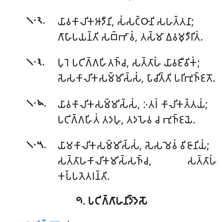
.
𑀬𑀸𑀯𑀓𑀸𑀮𑀺𑀓𑀆𑀤𑀻𑀦𑀺, 𑀲𑀁𑀲𑀝𑁆𑀞𑀸𑀦𑀺 𑀲𑀳𑀢𑁆𑀢𑀦𑀸;
𑁧𑁦𑁨
𑀕𑀸𑀳𑀸𑀧𑀬𑀦𑁆𑀢𑀺 𑀲𑀩𑁆𑀪𑀸𑀯𑀁, 𑀢𑀲𑁆𑀫𑀸 𑀏𑀯𑀫𑀼𑀤𑀻𑀭𑀺𑀢𑀁.
.
𑀧𑀼𑀭𑁂 𑀧𑀝𑀺𑀕𑁆𑀕𑀳𑀺𑀢𑀜𑁆𑀘, 𑀲𑀢𑁆𑀢𑀸𑀳𑀁 𑀬𑀸𑀯𑀚𑀻𑀯𑀺𑀓𑀁;
𑁧𑁦𑁩
𑀲𑁂𑀲𑀓𑀸𑀮𑀺𑀓𑀲𑀫𑁆𑀫𑀺𑀲𑁆𑀲𑀁, 𑀧𑀸𑀘𑀺𑀢𑁆𑀢𑀺 𑀧𑀭𑀺𑀪𑀼𑀜𑁆𑀚𑀢𑁄.
.
𑀬𑀸𑀯𑀓𑀸𑀮𑀺𑀓𑀲𑀫𑁆𑀫𑀺𑀲𑁆𑀲𑀁, 𑀇𑀢𑀭𑀁 𑀓𑀸𑀮𑀺𑀓𑀢𑁆𑀢𑀬𑀁;
𑁧𑁦𑁪
𑀧𑀝𑀺𑀕𑁆𑀕𑀳𑀺𑀢𑀁 𑀢𑀤𑀳𑀼, 𑀢𑀤𑀳𑁂𑀯 𑀘 𑀪𑀼𑀜𑁆𑀚𑀬𑁂.
.
𑀬𑀸𑀫𑀓𑀸𑀮𑀺𑀓𑀲𑀫𑁆𑀫𑀺𑀲𑁆𑀲𑀁, 𑀲𑁂𑀲𑀫𑁂𑀯𑀁 𑀯𑀺𑀚𑀸𑀦𑀺𑀬𑀁;
𑁧𑁦𑁫
𑀲𑀢𑁆𑀢𑀸𑀳𑀓𑀸𑀮𑀺𑀓𑀫𑀺𑀲𑁆𑀲𑀜𑁆𑀘, 𑀲𑀢𑁆𑀢𑀸𑀳𑀁
𑀓𑀧𑁆𑀧𑀢𑁂𑀢𑀭𑀦𑁆𑀢𑀺.
𑁯. 𑀧𑀝𑀺𑀕𑁆𑀕𑀸𑀳𑀦𑀺𑀤𑁆𑀤𑁂𑀲𑁄