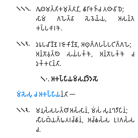
.
𑀕𑀽𑀣𑀫𑀢𑁆𑀢𑀺𑀓𑀫𑀼𑀢𑁆𑀢𑀸𑀦𑀺, 𑀙𑀸𑀭𑀺𑀓𑀜𑁆𑀘 𑀢𑀣𑀸𑀯𑀺𑀥𑁂;
𑁧𑁧𑁧
𑀲𑀸𑀫𑀁 𑀕𑀳𑁂𑀢𑁆𑀯𑀸 𑀲𑁂𑀯𑁂𑀬𑁆𑀬, 𑀅𑀲𑀦𑁆𑀢𑁂
𑀓𑀧𑁆𑀧𑀓𑀸𑀭𑀓𑁂.
.
𑀤𑀼𑀭𑀽𑀧𑀘𑀺𑀡𑁆𑀡𑁂 𑀭𑀚𑁄𑀓𑀺𑀡𑁆𑀡𑁂, 𑀅𑀣𑀼𑀕𑁆𑀕𑀳𑀧𑁆𑀧𑀝𑀺𑀕𑁆𑀕𑀳𑁂;
𑁧𑁧𑁨
𑀅𑀦𑁆𑀢𑁄𑀯𑀼𑀢𑁆𑀣𑁂 𑀲𑀬𑀁𑀧𑀓𑁆𑀓𑁂, 𑀅𑀦𑁆𑀢𑁄𑀧𑀓𑁆𑀓𑁂 𑀘
𑀤𑀼𑀓𑁆𑀓𑀝𑀦𑁆𑀢𑀺.
𑁧𑁦. 𑀅𑀓𑀧𑁆𑀧𑀺𑀬𑀫𑀁𑀲𑀦𑀺𑀤𑁆𑀤𑁂𑀲𑁄
𑀫𑀁𑀲𑁂𑀲𑀼 𑀘 𑀅𑀓𑀧𑁆𑀧𑀺𑀬
𑀦𑁆𑀢𑀺 𑁋
.
𑀫𑀦𑀼𑀲𑁆𑀲𑀳𑀢𑁆𑀣𑀺𑀅𑀲𑁆𑀲𑀸𑀦𑀁, 𑀫𑀁𑀲𑀁 𑀲𑀼𑀦𑀔𑀤𑀻𑀧𑀺𑀦𑀁;
𑁧𑁧𑁩
𑀲𑀻𑀳𑀩𑁆𑀬𑀕𑁆𑀖𑀢𑀭𑀘𑁆𑀙𑀸𑀦𑀁, 𑀅𑀘𑁆𑀙𑀲𑁆𑀲 𑀉𑀭𑀕𑀲𑁆𑀲
𑀘.