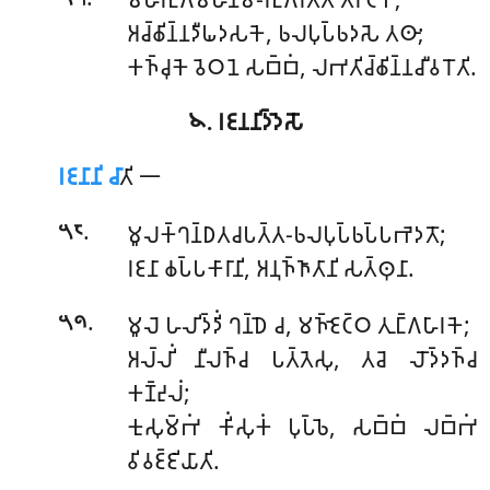
𑀅𑀘𑁆𑀙𑀺𑀦𑁆𑀦𑀤𑀻𑀖𑀤𑀲𑀓𑁂, 𑀨𑀮𑀧𑀼𑀧𑁆𑀨𑀤𑀲𑁂 𑀢𑀣𑀸;
𑀓𑀜𑁆𑀘𑀼𑀓𑁂 𑀯𑁂𑀞𑀦𑁂 𑀲𑀩𑁆𑀩𑀁, 𑀮𑀪𑀢𑀺𑀘𑁆𑀙𑀺𑀦𑁆𑀦𑀘𑀻𑀯𑀭𑁄𑀢𑀺.
𑁪. 𑀭𑀚𑀦𑀦𑀺𑀤𑁆𑀤𑁂𑀲𑁄
𑀭𑀚𑀦𑀸𑀦𑀺 𑀘𑀸
𑀢𑀺 𑁋
.
𑀫𑀽𑀮𑀓𑁆𑀔𑀦𑁆𑀥𑀢𑀘𑀧𑀢𑁆𑀢-𑀨𑀮𑀧𑀼𑀧𑁆𑀨𑀧𑁆𑀧𑀪𑁂𑀤𑀢𑁄;
𑁫𑁮
𑀭𑀚𑀦𑀸 𑀙𑀧𑁆𑀧𑀓𑀸𑀭𑀸𑀦𑀺, 𑀅𑀦𑀼𑀜𑁆𑀜𑀸𑀢𑀸𑀦𑀺 𑀲𑀢𑁆𑀣𑀼𑀦𑀸.
.
𑀫𑀽𑀮𑁂
𑀳𑀮𑀺𑀤𑁆𑀤𑀺𑀁 𑀔𑀦𑁆𑀥𑁂 𑀘, 𑀫𑀜𑁆𑀚𑁂𑀝𑁆𑀞 𑀢𑀼𑀗𑁆𑀕𑀳𑀸𑀭𑀓𑁂;
𑁫𑁯
𑀅𑀮𑁆𑀮𑀺𑀁 𑀦𑀻𑀮𑀜𑁆𑀘 𑀧𑀢𑁆𑀢𑁂𑀲𑀼, 𑀢𑀘𑁂 𑀮𑁄𑀤𑁆𑀤𑀜𑁆𑀘
𑀓𑀡𑁆𑀟𑀼𑀮𑀁;
𑀓𑀼𑀲𑀼𑀫𑁆𑀪𑀁 𑀓𑀺𑀁𑀲𑀼𑀓𑀁 𑀧𑀼𑀧𑁆𑀨𑁂, 𑀲𑀩𑁆𑀩𑀁 𑀮𑀩𑁆𑀪𑀁
𑀯𑀺𑀯𑀚𑁆𑀚𑀺𑀬𑀸𑀢𑀺.