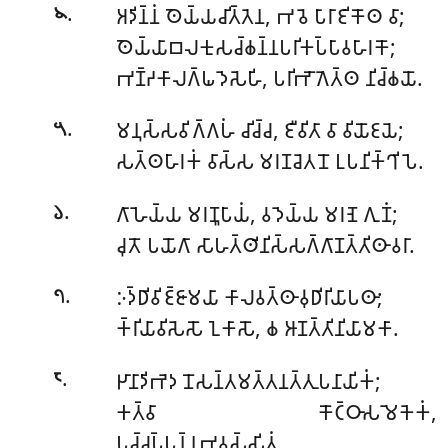
.
𑀅𑀤𑀺𑀦𑁆𑀦𑀁 𑀣𑁂𑀬𑁆𑀬𑀘𑀺𑀢𑁆𑀢𑁂𑀦, 𑀪𑀯𑁂 𑀧𑀸𑀭𑀸𑀚𑀺𑀓𑁄𑀣 𑀯𑀸;
𑁪
𑀣𑁂𑀬𑁆𑀬𑀸𑀩𑀮𑀓𑀼𑀲𑀘𑁆𑀙𑀦𑁆𑀦𑀧𑀭𑀺𑀓𑀧𑁆𑀧𑀸𑀯𑀳𑀸𑀭𑀓𑁄;
𑀪𑀡𑁆𑀟𑀓𑀸𑀮𑀕𑁆𑀖𑀤𑁂𑀲𑁂𑀳𑀺, 𑀧𑀭𑀺𑀪𑁄𑀕𑁂𑀢𑁆𑀣 𑀦𑀺𑀘𑁆𑀙𑀬𑁄.
.
𑀫𑀦𑀼𑀲𑁆𑀲𑀯𑀺𑀕𑁆𑀕𑀳𑀁 𑀘𑀺𑀘𑁆𑀘, 𑀚𑀻𑀯𑀺𑀢𑀸 𑀯𑀸 𑀯𑀺𑀬𑁄𑀚𑀬𑁂;
𑁫
𑀲𑀢𑁆𑀣𑀳𑀸𑀭𑀓𑀁 𑀯𑀸𑀲𑁆𑀲 𑀫𑀭𑀡𑀘𑁂𑀢𑀦𑁄 𑀉𑀧𑀦𑀺𑀓𑁆𑀔𑀺𑀧𑁂.
.
𑀕𑀸𑀳𑁂𑀬𑁆𑀬 𑀫𑀭𑀡𑀽𑀧𑀸𑀬𑀁, 𑀯𑀤𑁂𑀬𑁆𑀬 𑀫𑀭𑀡𑁂 𑀕𑀼𑀡𑀁;
𑁬
𑀘𑀼𑀢𑁄 𑀧𑀬𑁄𑀕𑀸 𑀲𑀸𑀳𑀢𑁆𑀣𑀺𑀦𑀺𑀲𑁆𑀲𑀕𑁆𑀕𑀸𑀡𑀢𑁆𑀢𑀺𑀣𑀸𑀯𑀭𑀸.
.
𑀇𑀤𑁆𑀥𑀺𑀯𑀺𑀚𑁆𑀚𑀸𑀫𑀬𑀸 𑀓𑀸𑀮𑀯𑀢𑁆𑀣𑀸𑀯𑀼𑀥𑀺𑀭𑀺𑀬𑀸𑀧𑀣𑀸;
𑁭
𑀓𑁆𑀭𑀺𑀬𑀸𑀯𑀺𑀲𑁂𑀲𑁄 𑀑𑀓𑀸𑀲𑁄, 𑀙 𑀆𑀡𑀢𑁆𑀢𑀺𑀦𑀺𑀬𑀸𑀫𑀓𑀸.
.
𑀛𑀸𑀦𑀸𑀤𑀺𑀪𑁂𑀤 𑀦𑁄𑀲𑀦𑁆𑀢𑀫𑀢𑁆𑀢𑀦𑀢𑁆𑀢𑀼𑀧𑀦𑀸𑀬𑀺𑀓𑀁;
𑁮
𑀓𑀢𑁆𑀯𑀸 𑀓𑁄𑀝𑁆𑀞𑀸𑀲𑀫𑁂𑀓𑁂𑀓𑀁,
𑀧𑀘𑁆𑀘𑀼𑀧𑁆𑀧𑀦𑁆𑀦𑀪𑀯𑀲𑁆𑀲𑀺𑀢𑀁.