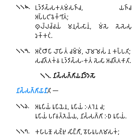
.
𑀉𑀤𑁆𑀤𑀺𑀲𑁆𑀲𑀓𑀢𑀫𑀁𑀲𑀜𑁆𑀘, 𑀬𑀜𑁆𑀘
𑁧𑁧𑁪
𑀅𑀧𑁆𑀧𑀝𑀺𑀯𑁂𑀓𑁆𑀔𑀺𑀢𑀁;
𑀣𑀼𑀮𑁆𑀮𑀘𑁆𑀘𑀬𑀁 𑀫𑀦𑀼𑀲𑁆𑀲𑀸𑀦𑀁, 𑀫𑀁𑀲𑁂 𑀲𑁂𑀲𑁂𑀲𑀼
𑀤𑀼𑀓𑁆𑀓𑀝𑀁.
.
𑀅𑀝𑁆𑀞𑀻𑀧𑀺 𑀮𑁄𑀳𑀺𑀢𑀁 𑀘𑀫𑁆𑀫𑀁, 𑀮𑁄𑀫𑀫𑁂𑀲𑀁 𑀦 𑀓𑀧𑁆𑀧𑀢𑀺;
𑁧𑁧𑁫
𑀲𑀘𑀺𑀢𑁆𑀢𑀓𑀁𑀯 𑀉𑀤𑁆𑀤𑀺𑀲𑁆𑀲-𑀓𑀢𑀁 𑀲𑁂𑀲𑀸 𑀅𑀘𑀺𑀢𑁆𑀢𑀓𑀸𑀢𑀺.
𑁧𑁧. 𑀦𑀺𑀲𑁆𑀲𑀕𑁆𑀕𑀺𑀬𑀦𑀺𑀤𑁆𑀤𑁂𑀲𑁄
𑀦𑀺𑀲𑁆𑀲𑀕𑁆𑀕𑀺𑀬𑀸𑀦𑀻
𑀢𑀺
𑁋
.
𑀅𑀭𑀽𑀧𑀺𑀬𑀁 𑀭𑀽𑀧𑀺𑀬𑁂𑀦, 𑀭𑀽𑀧𑀺𑀬𑀁 𑀇𑀢𑀭𑁂𑀦 𑀘;
𑁧𑁧𑁬
𑀭𑀽𑀧𑀺𑀬𑀁 𑀧𑀭𑀺𑀯𑀢𑁆𑀢𑁂𑀬𑁆𑀬, 𑀦𑀺𑀲𑁆𑀲𑀕𑁆𑀕𑀺 𑀇𑀥 𑀭𑀽𑀧𑀺𑀬𑀁.
.
𑀓𑀳𑀸𑀧𑀡𑁄 𑀲𑀚𑁆𑀛𑀼 𑀲𑀺𑀗𑁆𑀕𑀻, 𑀯𑁄𑀳𑀸𑀭𑀽𑀧𑀕𑀫𑀸𑀲𑀓𑀁;
𑁧𑁧𑁭