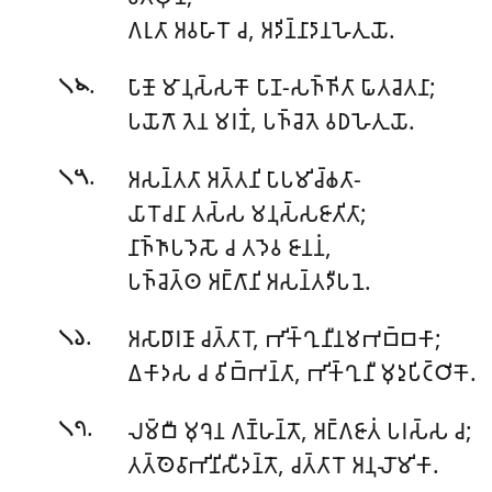
𑀕𑀭𑀼𑀢𑀸 𑀅𑀯𑀳𑀸𑀭𑁄 𑀘, 𑀅𑀤𑀺𑀦𑁆𑀦𑀸𑀤𑀸𑀦𑀳𑁂𑀢𑀼𑀬𑁄.
.
𑀧𑀸𑀡𑁄 𑀫𑀸𑀦𑀼𑀲𑁆𑀲𑀓𑁄 𑀧𑀸𑀡-𑀲𑀜𑁆𑀜𑀺𑀢𑀸 𑀖𑀸𑀢𑀘𑁂𑀢𑀦𑀸;
𑁧𑁪
𑀧𑀬𑁄𑀕𑁄 𑀢𑁂𑀦 𑀫𑀭𑀡𑀁, 𑀧𑀜𑁆𑀘𑁂𑀢𑁂 𑀯𑀥𑀳𑁂𑀢𑀼𑀬𑁄.
.
𑀅𑀲𑀦𑁆𑀢𑀢𑀸 𑀅𑀢𑁆𑀢𑀦𑀺 𑀧𑀸𑀧𑀫𑀺𑀘𑁆𑀙𑀢𑀸-
𑁧𑁫
𑀬𑀸𑀭𑁄𑀘𑀦𑀸 𑀢𑀲𑁆𑀲 𑀫𑀦𑀼𑀲𑁆𑀲𑀚𑀸𑀢𑀺𑀢𑀸;
𑀦𑀸𑀜𑁆𑀜𑀸𑀧𑀤𑁂𑀲𑁄 𑀘 𑀢𑀤𑁂𑀯 𑀚𑀸𑀦𑀦𑀁,
𑀧𑀜𑁆𑀘𑁂𑀢𑁆𑀣 𑀅𑀗𑁆𑀕𑀸𑀦𑀺 𑀅𑀲𑀦𑁆𑀢𑀤𑀻𑀧𑀦𑁂.
.
𑀅𑀲𑀸𑀥𑀸𑀭𑀡𑀸 𑀘𑀢𑁆𑀢𑀸𑀭𑁄, 𑀪𑀺𑀓𑁆𑀔𑀼𑀦𑀻𑀦𑀫𑀪𑀩𑁆𑀩𑀓𑀸;
𑁧𑁬
𑀏𑀓𑀸𑀤𑀲 𑀘 𑀯𑀺𑀩𑁆𑀪𑀦𑁆𑀢𑀸, 𑀪𑀺𑀓𑁆𑀔𑀼𑀦𑀻 𑀫𑀼𑀤𑀼𑀧𑀺𑀝𑁆𑀞𑀺𑀓𑁄.
.
𑀮𑀫𑁆𑀩𑀻 𑀫𑀼𑀔𑁂𑀦 𑀕𑀡𑁆𑀳𑀦𑁆𑀢𑁄, 𑀅𑀗𑁆𑀕𑀚𑀸𑀢𑀁 𑀧𑀭𑀲𑁆𑀲 𑀘;
𑁧𑁭
𑀢𑀢𑁆𑀣𑁂𑀯𑀸𑀪𑀺𑀦𑀺𑀲𑀻𑀤𑀦𑁆𑀢𑁄, 𑀘𑀢𑁆𑀢𑀸𑀭𑁄 𑀅𑀦𑀼𑀮𑁄𑀫𑀺𑀓𑀸.