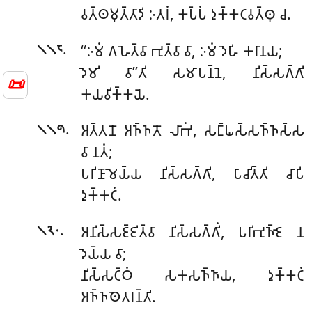
𑀯𑀢𑁆𑀣𑀫𑀼𑀢𑁆𑀢𑀸𑀤𑀺 𑀇𑀢𑀭𑀁, 𑀓𑀧𑁆𑀧𑀁 𑀤𑀼𑀓𑁆𑀓𑀝𑀯𑀢𑁆𑀣𑀼 𑀘.
.
‘‘𑀇𑀫𑀁
𑀕𑀳𑁂𑀢𑁆𑀯𑀸 𑀪𑀼𑀢𑁆𑀯𑀸 𑀯𑀸, 𑀇𑀫𑀁 𑀤𑁂𑀳𑀺 𑀓𑀭𑀸𑀦𑀬;
𑁧𑁧𑁮
𑀤𑁂𑀫𑀺 𑀯𑀸’’𑀢𑀺 𑀲𑀫𑀸𑀧𑀦𑁆𑀦𑁂, 𑀦𑀺𑀲𑁆𑀲𑀕𑁆𑀕𑀺
📜
𑀓𑀬𑀯𑀺𑀓𑁆𑀓𑀬𑁂.
.
𑀅𑀢𑁆𑀢𑀦𑁄 𑀅𑀜𑁆𑀜𑀢𑁄 𑀮𑀸𑀪𑀁, 𑀲𑀗𑁆𑀖𑀲𑁆𑀲𑀜𑁆𑀜𑀲𑁆𑀲
𑁧𑁧𑁯
𑀯𑀸 𑀦𑀢𑀁;
𑀧𑀭𑀺𑀡𑀸𑀫𑁂𑀬𑁆𑀬 𑀦𑀺𑀲𑁆𑀲𑀕𑁆𑀕𑀺, 𑀧𑀸𑀘𑀺𑀢𑁆𑀢𑀺 𑀘𑀸𑀧𑀺
𑀤𑀼𑀓𑁆𑀓𑀝𑀁.
.
𑀅𑀦𑀺𑀲𑁆𑀲𑀚𑁆𑀚𑀺𑀢𑁆𑀯𑀸 𑀦𑀺𑀲𑁆𑀲𑀕𑁆𑀕𑀺𑀁, 𑀧𑀭𑀺𑀪𑀼𑀜𑁆𑀚𑁂 𑀦
𑁧𑁨𑁦
𑀤𑁂𑀬𑁆𑀬 𑀯𑀸;
𑀦𑀺𑀲𑁆𑀲𑀝𑁆𑀞𑀁 𑀲𑀓𑀲𑀜𑁆𑀜𑀸𑀬, 𑀤𑀼𑀓𑁆𑀓𑀝𑀁
𑀅𑀜𑁆𑀜𑀣𑁂𑀢𑀭𑀦𑁆𑀢𑀺.