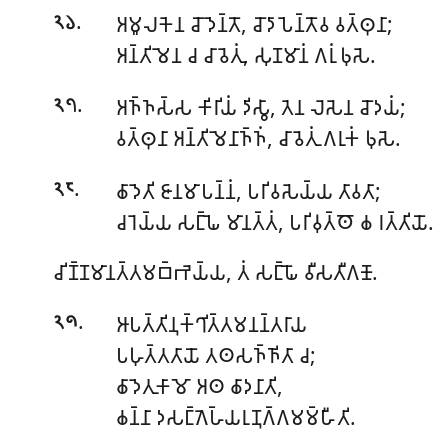
.
𑀅𑀫𑀽𑀮𑀓𑁂𑀦 𑀘𑁄𑀤𑁂𑀦𑁆𑀢𑁄, 𑀘𑁄𑀤𑀸𑀧𑁂𑀦𑁆𑀢𑁄𑀯 𑀯𑀢𑁆𑀣𑀼𑀦𑀸;
𑁨𑁬
𑀅𑀦𑁆𑀢𑀺𑀫𑁂𑀦 𑀘 𑀘𑀸𑀯𑁂𑀢𑀼𑀁, 𑀲𑀼𑀡𑀫𑀸𑀦𑀁 𑀕𑀭𑀼𑀁 𑀨𑀼𑀲𑁂.
.
𑀅𑀜𑁆𑀜𑀲𑁆𑀲 𑀓𑀺𑀭𑀺𑀬𑀁 𑀤𑀺𑀲𑁆𑀯𑀸, 𑀢𑁂𑀦 𑀮𑁂𑀲𑁂𑀦 𑀘𑁄𑀤𑀬𑀁;
𑁨𑁭
𑀯𑀢𑁆𑀣𑀼𑀦𑀸 𑀅𑀦𑁆𑀢𑀺𑀫𑁂𑀦𑀸𑀜𑁆𑀜𑀁, 𑀘𑀸𑀯𑁂𑀢𑀼𑀁 𑀕𑀭𑀼𑀓𑀁 𑀨𑀼𑀲𑁂.
.
𑀙𑀸𑀤𑁂𑀢𑀺 𑀚𑀸𑀦𑀫𑀸𑀧𑀦𑁆𑀦𑀁, 𑀧𑀭𑀺𑀯𑀲𑁂𑀬𑁆𑀬 𑀢𑀸𑀯𑀢𑀸;
𑁨𑁮
𑀘𑀭𑁂𑀬𑁆𑀬 𑀲𑀗𑁆𑀖𑁂 𑀫𑀸𑀦𑀢𑁆𑀢𑀁, 𑀧𑀭𑀺𑀯𑀼𑀢𑁆𑀣𑁄 𑀙 𑀭𑀢𑁆𑀢𑀺𑀬𑁄.
𑀘𑀺𑀡𑁆𑀡𑀫𑀸𑀦𑀢𑁆𑀢𑀫𑀩𑁆𑀪𑁂𑀬𑁆𑀬, 𑀢𑀁 𑀲𑀗𑁆𑀖𑁄 𑀯𑀻𑀲𑀢𑀻𑀕𑀡𑁄.
.
𑀆𑀧𑀢𑁆𑀢𑀺𑀦𑀼𑀓𑁆𑀔𑀺𑀢𑁆𑀢𑀫𑀦𑀦𑁆𑀢𑀭𑀸𑀬
𑁨𑁯
𑀧𑀳𑀼𑀢𑁆𑀢𑀢𑀸𑀬𑁄 𑀢𑀣𑀲𑀜𑁆𑀜𑀺𑀢𑀸 𑀘;
𑀙𑀸𑀤𑁂𑀢𑀼𑀓𑀸𑀫𑁄 𑀅𑀣 𑀙𑀸𑀤𑀦𑀸𑀢𑀺,
𑀙𑀦𑁆𑀦𑀸 𑀤𑀲𑀗𑁆𑀕𑁂𑀳𑁆𑀬𑀭𑀼𑀡𑀼𑀕𑁆𑀕𑀫𑀫𑁆𑀳𑀻𑀢𑀺.