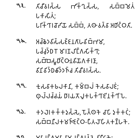
.
𑀢𑀺𑀘𑀻𑀯𑀭𑀲𑁆𑀲 𑀪𑀺𑀓𑁆𑀔𑀼𑀲𑁆𑀲, 𑀲𑀩𑁆𑀩𑀫𑁂𑀢𑀁
𑁫𑁩
𑀧𑀓𑀸𑀲𑀺𑀢𑀁;
𑀧𑀭𑀺𑀓𑁆𑀔𑀸𑀭𑀘𑁄𑀴𑀺𑀬𑁄 𑀲𑀩𑁆𑀩𑀁, 𑀢𑀣𑀸 𑀯𑀢𑁆𑀯𑀸 𑀅𑀥𑀺𑀝𑁆𑀞𑀢𑀺.
.
𑀅𑀘𑁆𑀙𑁂𑀤𑀯𑀺𑀲𑁆𑀲𑀚𑁆𑀚𑀦𑀕𑀸𑀳𑀯𑀺𑀩𑁆𑀪𑀫𑀸
,
𑁫𑁪
𑀧𑀘𑁆𑀘𑀼𑀤𑁆𑀥𑀭𑁄 𑀫𑀸𑀭𑀡𑀮𑀺𑀗𑁆𑀕𑀲𑀺𑀓𑁆𑀔𑀸;
𑀲𑀩𑁆𑀩𑁂𑀲𑁆𑀯𑀥𑀺𑀝𑁆𑀞𑀸𑀦𑀯𑀺𑀬𑁄𑀕𑀓𑀸𑀭𑀡𑀸,
𑀯𑀺𑀦𑀺𑀯𑀺𑀤𑁆𑀥𑀙𑀺𑀤𑁆𑀤𑀜𑁆𑀘 𑀢𑀺𑀘𑀻𑀯𑀭𑀲𑁆𑀲.
.
𑀓𑀼𑀲𑀯𑀸𑀓𑀨𑀮𑀓𑀸𑀦𑀺, 𑀓𑀫𑁆𑀩𑀮𑀁 𑀓𑁂𑀲𑀯𑀸𑀮𑀚𑀁;
𑁫𑁫
𑀣𑀼𑀮𑁆𑀮𑀘𑁆𑀘𑀬𑀁 𑀥𑀸𑀭𑀬𑀢𑁄𑀮𑀽𑀓𑀧𑀓𑁆𑀔𑀸𑀚𑀺𑀦𑀓𑁆𑀔𑀺𑀧𑁂.
.
𑀓𑀤𑀮𑁂𑀭𑀓𑀓𑁆𑀓𑀤𑀼𑀲𑁆𑀲𑁂, 𑀧𑁄𑀢𑁆𑀣𑀓𑁂 𑀘𑀸𑀧𑀺 𑀤𑀼𑀓𑁆𑀓𑀝𑀁;
𑁫𑁬
𑀲𑀩𑁆𑀩𑀦𑀻𑀮𑀓𑀫𑀜𑁆𑀚𑁂𑀝𑁆𑀞-𑀧𑀻𑀢𑀮𑁄𑀳𑀺𑀢𑀓𑀡𑁆𑀳𑀓𑁂.
.
𑀫𑀳𑀸𑀭𑀗𑁆𑀕𑀫𑀳𑀸𑀦𑀸𑀫-𑀭𑀗𑁆𑀕𑀭𑀢𑁆𑀢𑁂 𑀢𑀺𑀭𑀻𑀝𑀓𑁂;
𑁫𑁭