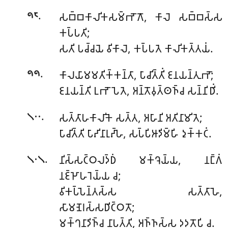
.
𑀲𑀩𑁆𑀩𑀓𑀸𑀮𑀺𑀓𑀲𑀫𑁆𑀪𑁄𑀕𑁄, 𑀓𑀸𑀮𑁂 𑀲𑀩𑁆𑀩𑀲𑁆𑀲
𑁯𑁮
𑀓𑀧𑁆𑀧𑀢𑀺;
𑀲𑀢𑀺 𑀧𑀘𑁆𑀘𑀬𑁂 𑀯𑀺𑀓𑀸𑀮𑁂, 𑀓𑀧𑁆𑀧𑀢𑁂 𑀓𑀸𑀮𑀺𑀓𑀢𑁆𑀢𑀬𑀁.
.
𑀓𑀸𑀮𑀬𑀸𑀫𑀫𑀢𑀺𑀓𑁆𑀓𑀦𑁆𑀢𑀸
, 𑀧𑀸𑀘𑀺𑀢𑁆𑀢𑀺𑀁 𑀚𑀦𑀬𑀦𑁆𑀢𑀼𑀪𑁄;
𑁯𑁯
𑀚𑀦𑀬𑀦𑁆𑀢𑀺 𑀉𑀪𑁄𑀧𑁂𑀢𑁂, 𑀅𑀦𑁆𑀢𑁄𑀯𑀼𑀢𑁆𑀣𑀜𑁆𑀘 𑀲𑀦𑁆𑀦𑀺𑀥𑀺𑀁.
.
𑀲𑀢𑁆𑀢𑀸𑀳𑀓𑀸𑀮𑀺𑀓𑁂
𑀲𑀢𑁆𑀢, 𑀅𑀳𑀸𑀦𑀺 𑀅𑀢𑀺𑀦𑀸𑀫𑀺𑀢𑁂;
𑁧𑁦𑁦
𑀧𑀸𑀘𑀺𑀢𑁆𑀢𑀺 𑀧𑀸𑀴𑀺𑀦𑀸𑀭𑀼𑀴𑁆𑀳𑁂, 𑀲𑀧𑁆𑀧𑀺𑀆𑀤𑀺𑀫𑁆𑀳𑀺 𑀤𑀼𑀓𑁆𑀓𑀝𑀁.
.
𑀦𑀺𑀲𑁆𑀲𑀝𑁆𑀞𑀮𑀤𑁆𑀥𑀁 𑀫𑀓𑁆𑀔𑁂𑀬𑁆𑀬, 𑀦𑀗𑁆𑀕𑀁
𑁧𑁦𑁧
𑀦𑀚𑁆𑀛𑁄𑀳𑀭𑁂𑀬𑁆𑀬 𑀘;
𑀯𑀺𑀓𑀧𑁆𑀧𑁂𑀦𑁆𑀢𑀲𑁆𑀲 𑀲𑀢𑁆𑀢𑀸𑀳𑁂,
𑀲𑀸𑀫𑀡𑁂𑀭𑀲𑁆𑀲𑀥𑀺𑀝𑁆𑀞𑀢𑁄;
𑀫𑀓𑁆𑀔𑀦𑀸𑀤𑀺𑀜𑁆𑀘 𑀦𑀸𑀧𑀢𑁆𑀢𑀺, 𑀅𑀜𑁆𑀜𑀲𑁆𑀲 𑀤𑀤𑀢𑁄𑀧𑀺 𑀘.