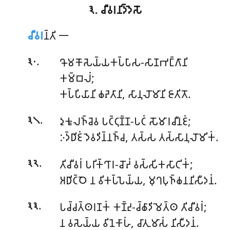
𑁩. 𑀘𑀻𑀯𑀭𑀦𑀺𑀤𑁆𑀤𑁂𑀲𑁄
𑀘𑀻𑀯𑀭
𑀦𑁆𑀢𑀺 𑁋
.
𑀔𑁄𑀫𑀓𑁄𑀲𑁂𑀬𑁆𑀬𑀓𑀧𑁆𑀧𑀸𑀲-𑀲𑀸𑀡𑀪𑀗𑁆𑀕𑀸𑀦𑀺
𑁩𑁦
𑀓𑀫𑁆𑀩𑀮𑀁;
𑀓𑀧𑁆𑀧𑀺𑀬𑀸𑀦𑀺 𑀙𑀴𑁂𑀢𑀸𑀦𑀺, 𑀲𑀸𑀦𑀼𑀮𑁄𑀫𑀸𑀦𑀺 𑀚𑀸𑀢𑀺𑀢𑁄.
.
𑀤𑀼𑀓𑀽𑀮𑀜𑁆𑀘𑁂𑀯 𑀧𑀝𑁆𑀝𑀼𑀡𑁆𑀡-𑀧𑀝𑀁 𑀲𑁄𑀫𑀸𑀭𑀘𑀻𑀦𑀚𑀁;
𑁩𑁧
𑀇𑀤𑁆𑀥𑀺𑀚𑀁 𑀤𑁂𑀯𑀤𑀺𑀦𑁆𑀦𑀜𑁆𑀘, 𑀢𑀲𑁆𑀲 𑀢𑀲𑁆𑀲𑀸𑀦𑀼𑀮𑁄𑀫𑀺𑀓𑀁.
.
𑀢𑀺𑀘𑀻𑀯𑀭𑀁 𑀧𑀭𑀺𑀓𑁆𑀔𑀸𑀭-𑀘𑁄𑀴𑀁 𑀯𑀲𑁆𑀲𑀺𑀓𑀲𑀸𑀝𑀺𑀓𑀁;
𑁩𑁨
𑀅𑀥𑀺𑀝𑁆𑀞𑁂 𑀦 𑀯𑀺𑀓𑀧𑁆𑀧𑁂𑀬𑁆𑀬, 𑀫𑀼𑀔𑀧𑀼𑀜𑁆𑀙𑀦𑀦𑀺𑀲𑀻𑀤𑀦𑀁.
.
𑀧𑀘𑁆𑀘𑀢𑁆𑀣𑀭𑀡𑀓𑀁 𑀓𑀡𑁆𑀟𑀼-𑀘𑁆𑀙𑀸𑀤𑀺𑀫𑁂𑀢𑁆𑀣 𑀢𑀺𑀘𑀻𑀯𑀭𑀁;
𑁩𑁩
𑀦 𑀯𑀲𑁂𑀬𑁆𑀬 𑀯𑀺𑀦𑁂𑀓𑀸𑀳𑀁, 𑀘𑀸𑀢𑀼𑀫𑀸𑀲𑀁 𑀦𑀺𑀲𑀻𑀤𑀦𑀁.