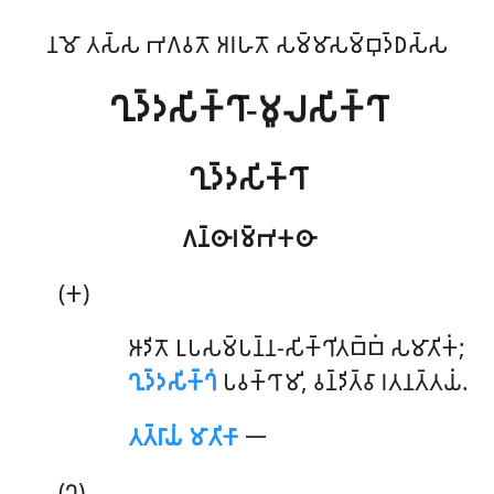
𑀦𑀫𑁄 𑀢𑀲𑁆𑀲 𑀪𑀕𑀯𑀢𑁄 𑀅𑀭𑀳𑀢𑁄 𑀲𑀫𑁆𑀫𑀸𑀲𑀫𑁆𑀩𑀼𑀤𑁆𑀥𑀲𑁆𑀲
𑀔𑀼𑀤𑁆𑀤𑀲𑀺𑀓𑁆𑀔𑀸-𑀫𑀽𑀮𑀲𑀺𑀓𑁆𑀔𑀸
𑀔𑀼𑀤𑁆𑀤𑀲𑀺𑀓𑁆𑀔𑀸
𑀕𑀦𑁆𑀣𑀸𑀭𑀫𑁆𑀪𑀓𑀣𑀸
(𑀓)
𑀆𑀤𑀺𑀢𑁄
𑀉𑀧𑀲𑀫𑁆𑀧𑀦𑁆𑀦-𑀲𑀺𑀓𑁆𑀔𑀺𑀢𑀩𑁆𑀩𑀁 𑀲𑀫𑀸𑀢𑀺𑀓𑀁;
𑀔𑀼𑀤𑁆𑀤𑀲𑀺𑀓𑁆𑀔𑀁
𑀧𑀯𑀓𑁆𑀔𑀸𑀫𑀺, 𑀯𑀦𑁆𑀤𑀺𑀢𑁆𑀯𑀸 𑀭𑀢𑀦𑀢𑁆𑀢𑀬𑀁.
𑀢𑀢𑁆𑀭𑀸𑀬𑀁 𑀫𑀸𑀢𑀺𑀓𑀸
𑁋
(𑀔)