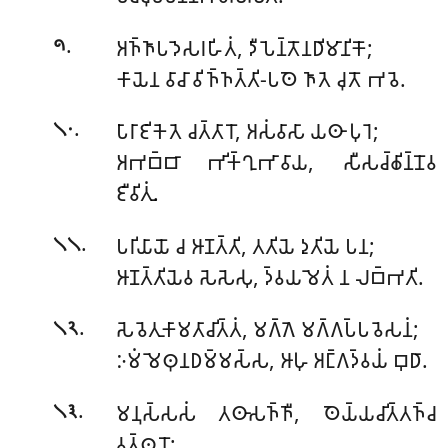
.
𑀅𑀜𑁆𑀜𑀸𑀧𑀤𑁂𑀲𑀭𑀳𑀺𑀢𑀁
, 𑀤𑀻𑀧𑁂𑀦𑁆𑀢𑁄𑀦𑀥𑀺𑀫𑀸𑀦𑀺𑀓𑁄;
𑁯
𑀓𑀸𑀬𑁂𑀦 𑀯𑀸𑀘𑀸 𑀯𑀺𑀜𑁆𑀜𑀢𑁆𑀢𑀺-𑀧𑀣𑁂 𑀜𑀸𑀢𑁂 𑀘𑀼𑀢𑁄 𑀪𑀯𑁂.
.
𑀧𑀸𑀭𑀸𑀚𑀺𑀓𑁂𑀢𑁂 𑀘𑀢𑁆𑀢𑀸𑀭𑁄, 𑀅𑀲𑀁𑀯𑀸𑀲𑀸 𑀬𑀣𑀸 𑀧𑀼𑀭𑁂;
𑁧𑁦
𑀅𑀪𑀩𑁆𑀩𑀸 𑀪𑀺𑀓𑁆𑀔𑀼𑀪𑀸𑀯𑀸𑀬, 𑀲𑀻𑀲𑀘𑁆𑀙𑀺𑀦𑁆𑀦𑁄𑀯
𑀚𑀻𑀯𑀺𑀢𑀼𑀁.
.
𑀧𑀭𑀺𑀬𑀸𑀬𑁄 𑀘 𑀆𑀡𑀢𑁆𑀢𑀺, 𑀢𑀢𑀺𑀬𑁂 𑀤𑀼𑀢𑀺𑀬𑁂 𑀧𑀦;
𑁧𑁧
𑀆𑀡𑀢𑁆𑀢𑀺𑀬𑁂𑀯 𑀲𑁂𑀲𑁂𑀲𑀼, 𑀤𑁆𑀯𑀬𑀫𑁂𑀢𑀁 𑀦 𑀮𑀩𑁆𑀪𑀢𑀺.
.
𑀲𑁂𑀯𑁂𑀢𑀼𑀓𑀸𑀫𑀢𑀸𑀘𑀺𑀢𑁆𑀢𑀁
, 𑀫𑀕𑁆𑀕𑁂 𑀫𑀕𑁆𑀕𑀧𑁆𑀧𑀯𑁂𑀲𑀦𑀁;
𑁧𑁨
𑀇𑀫𑀁 𑀫𑁂𑀣𑀼𑀦𑀥𑀫𑁆𑀫𑀲𑁆𑀲, 𑀆𑀳𑀼 𑀅𑀗𑁆𑀕𑀤𑁆𑀯𑀬𑀁 𑀩𑀼𑀥𑀸.
.
𑀫𑀦𑀼𑀲𑁆𑀲𑀲𑀁 𑀢𑀣𑀸𑀲𑀜𑁆𑀜𑀻, 𑀣𑁂𑀬𑁆𑀬𑀘𑀺𑀢𑁆𑀢𑀜𑁆𑀘
𑁧𑁩
𑀯𑀢𑁆𑀣𑀼𑀦𑁄;