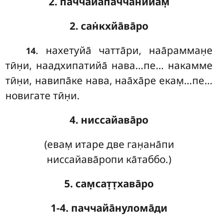
2. паччайапаччанӣйам̣
2. сан̇кхйа̄ва̄ро
. нахетуйа̄
чатта̄ри, наа̄рамман̣е
14
тӣн̣и, наадхипатийа̄ нава…пе… накамме
тӣн̣и, навипа̄ке нава, наа̄ха̄ре екам̣…пе…
новигате тӣн̣и.
4. ниссайава̄ро
(евам̣ итаре две ган̣ана̄пи
ниссайава̄ропи ка̄таббо.)
5. сам̣сат̣т̣хава̄ро
1-4. паччайа̄нулома̄ди