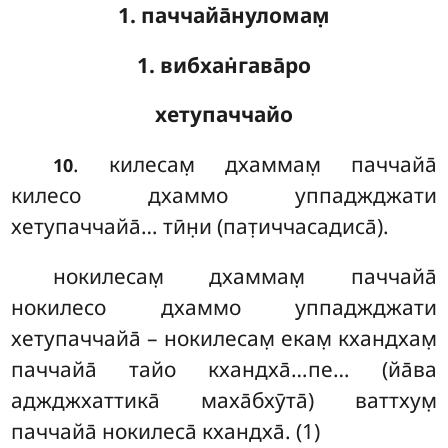
1. паччайа̄нуломам̣
1. вибхан̇гава̄ро
хетупаччайо
. килесам̣ дхаммам̣ паччайа̄
10
килесо дхаммо уппаджджати
хетупаччайа̄… тӣн̣и (пат̣иччасадиса̄).
нокилесам̣ дхаммам̣ паччайа̄
нокилесо дхаммо уппаджджати
хетупаччайа̄ – нокилесам̣ екам̣ кхандхам̣
паччайа̄ тайо кхандха̄…пе… (йа̄ва
аджджхаттика̄ маха̄бхӯта̄) ваттхум̣
паччайа̄ нокилеса̄ кхандха̄. (1)