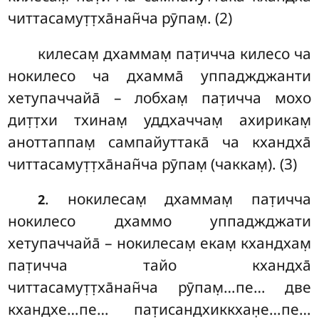
читтасамут̣т̣ха̄нан̃ча рӯпам̣. (2)
килесам̣ дхаммам̣ пат̣ичча килесо ча
нокилесо ча дхамма̄ уппаджджанти
хетупаччайа̄ – лобхам̣ пат̣ичча мохо
дит̣т̣хи тхинам̣ уддхаччам̣ ахирикам̣
аноттаппам̣ сампайуттака̄ ча кхандха̄
читтасамут̣т̣ха̄нан̃ча рӯпам̣ (чаккам̣). (3)
. нокилесам̣ дхаммам̣ пат̣ичча
2
нокилесо дхаммо уппаджджати
хетупаччайа̄ – нокилесам̣ екам̣ кхандхам̣
пат̣ичча тайо кхандха̄
читтасамут̣т̣ха̄нан̃ча рӯпам̣…пе… две
кхандхе…пе… пат̣исандхиккхан̣е…пе…