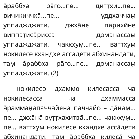
а̄раббха ра̄го…пе… дит̣т̣хи…пе…
вичикиччха̄…пе… уддхаччам̣
уппаджджати, джха̄не парихӣне
виппат̣иса̄рисса доманассам̣
уппаджджати, чаккхум̣…пе… ваттхум̣
нокилесе кхандхе асса̄дети абхинандати,
там̣ а̄раббха ра̄го…пе… доманассам̣
уппаджджати. (2)
нокилесо дхаммо килесасса ча
нокилесасса ча дхаммасса
а̄рамман̣апаччайена паччайо – да̄нам̣…
пе… джха̄на̄ вут̣т̣хахитва̄…пе… чаккхум̣…
пе… ваттхум̣ нокилесе кхандхе асса̄дети
абхинандати, там̣ а̄раббха килеса̄ ча