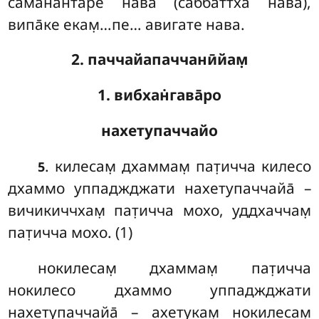
саманантаре нава (саббаттха нава),
випа̄ке екам̣…пе… авигате нава.
2. паччайапаччанӣйам̣
1. вибхан̇гава̄ро
нахетупаччайо
. килесам̣
дхаммам̣ пат̣ичча килесо
5
дхаммо уппаджджати нахетупаччайа̄ –
вичикиччхам̣ пат̣ичча мохо, уддхаччам̣
пат̣ичча мохо. (1)
нокилесам̣ дхаммам̣ пат̣ичча
нокилесо дхаммо уппаджджати
нахетупаччайа̄ – ахетукам̣ нокилесам̣