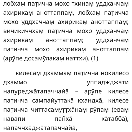
лобхам̣ пат̣ичча мохо тхинам̣ уддхаччам̣
ахирикам̣
аноттаппам̣, лобхам̣ пат̣ичча
мохо уддхаччам̣ ахирикам̣ аноттаппам̣;
вичикиччхам̣ пат̣ичча мохо уддхаччам̣
ахирикам̣ аноттаппам̣; уддхаччам̣
пат̣ичча мохо ахирикам̣ аноттаппам̣
(арӯпе досамӯлакам̣ наттхи). (1)
килесам̣ дхаммам̣ пат̣ичча нокилесо
дхаммо уппаджджати
напуреджа̄тапаччайа̄ – арӯпе килесе
пат̣ичча сампайуттака̄ кхандха̄, килесе
пат̣ичча читтасамут̣т̣ха̄нам̣ рӯпам̣ (евам̣
навапи пан̃ха̄ ка̄табба̄),
напаччха̄джа̄тапаччайа̄,