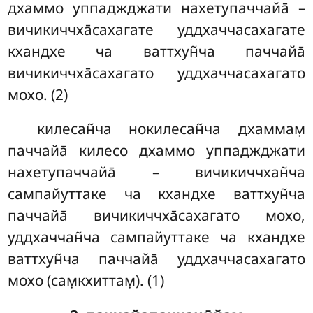
дхаммо уппаджджати нахетупаччайа̄ –
вичикиччха̄сахагате уддхаччасахагате
кхандхе ча ваттхун̃ча паччайа̄
вичикиччха̄сахагато уддхаччасахагато
мохо. (2)
килесан̃ча нокилесан̃ча дхаммам̣
паччайа̄ килесо дхаммо уппаджджати
нахетупаччайа̄ – вичикиччхан̃ча
сампайуттаке ча кхандхе ваттхун̃ча
паччайа̄ вичикиччха̄сахагато мохо,
уддхаччан̃ча сампайуттаке ча кхандхе
ваттхун̃ча паччайа̄ уддхаччасахагато
мохо (сам̣кхиттам̣). (1)