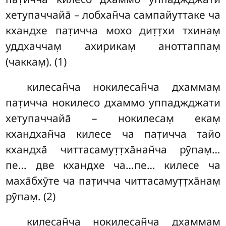
хетупаччайа̄ – лобхан̃ча сампайуттаке ча
кхандхе пат̣ичча мохо дит̣т̣хи тхинам̣
уддхаччам̣ ахирикам̣ аноттаппам̣
(чаккам̣). (1)
килесан̃ча
нокилесан̃ча дхаммам̣
пат̣ичча нокилесо дхаммо уппаджджати
хетупаччайа̄ – нокилесам̣ екам̣
кхандхан̃ча килесе ча пат̣ичча тайо
кхандха̄ читтасамут̣т̣ха̄нан̃ча рӯпам̣…
пе… две кхандхе ча…пе… килесе ча
маха̄бхӯте ча пат̣ичча читтасамут̣т̣ха̄нам̣
рӯпам̣. (2)
килесан̃ча нокилесан̃ча дхаммам̣