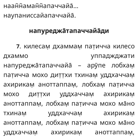
наан̃н̃аман̃н̃апаччайа̄…
наупаниссайапаччайа̄.
напуреджа̄тапаччайа̄ди
. килесам̣
дхаммам̣ пат̣ичча килесо
7
дхаммо уппаджджати
напуреджа̄тапаччайа̄ – арӯпе лобхам̣
пат̣ичча мохо дит̣т̣хи тхинам̣ уддхаччам̣
ахирикам̣ аноттаппам̣, лобхам̣ пат̣ичча
мохо дит̣т̣хи уддхаччам̣ ахирикам̣
аноттаппам̣, лобхам̣ пат̣ичча мохо ма̄но
тхинам̣ уддхаччам̣ ахирикам̣
аноттаппам̣, лобхам̣ пат̣ичча мохо ма̄но
уддхаччам̣ ахирикам̣ аноттаппам̣,