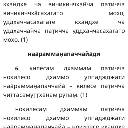
кхандхе ча вичикиччхан̃ча пат̣ичча
вичикиччха̄сахагато мохо,
уддхаччасахагате кхандхе ча
уддхаччан̃ча пат̣ичча уддхаччасахагато
мохо. (1)
наа̄рамман̣апаччайа̄ди
. килесам̣ дхаммам̣ пат̣ичча
6
нокилесо дхаммо уппаджджати
наа̄рамман̣апаччайа̄ – килесе пат̣ичча
читтасамут̣т̣ха̄нам̣ рӯпам̣. (1)
нокилесам̣ дхаммам̣
пат̣ичча
нокилесо дхаммо уппаджджати
наа̄рамман̣апаччайа̄ – нокилесе кхандхе