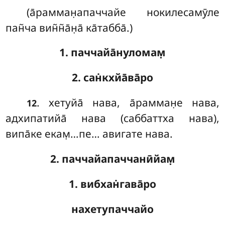
(а̄рамман̣апаччайе нокилесамӯле
пан̃ча вин̃н̃а̄н̣а̄ ка̄табба̄.)
1. паччайа̄нуломам̣
2. сан̇кхйа̄ва̄ро
. хетуйа̄
нава, а̄рамман̣е нава,
12
адхипатийа̄ нава (саббаттха нава),
випа̄ке екам̣…пе… авигате нава.
2. паччайапаччанӣйам̣
1. вибхан̇гава̄ро
нахетупаччайо