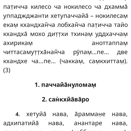
пат̣ичча килесо ча нокилесо ча дхамма̄
уппаджджанти хетупаччайа̄ – нокилесам̣
екам̣ кхандхан̃ча лобхан̃ча пат̣ичча тайо
кхандха̄ мохо дит̣т̣хи тхинам̣ уддхаччам̣
ахирикам̣ аноттаппам̣
читтасамут̣т̣ха̄нан̃ча рӯпам̣…пе… две
кхандхе ча…пе… (чаккам̣, сам̣кхиттам̣).
(3)
1. паччайа̄нуломам̣
2. сан̇кхйа̄ва̄ро
. хетуйа̄ нава, а̄рамман̣е нава,
4
адхипатийа̄ нава, анантаре нава,