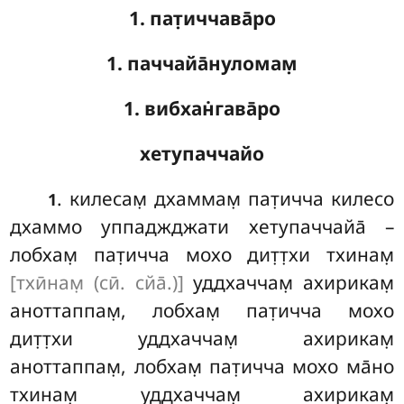
1. пат̣иччава̄ро
1. паччайа̄нуломам̣
1. вибхан̇гава̄ро
хетупаччайо
. килесам̣
дхаммам̣ пат̣ичча килесо
1
дхаммо уппаджджати хетупаччайа̄ –
лобхам̣ пат̣ичча мохо дит̣т̣хи тхинам̣
[тхӣнам̣ (сӣ. сйа̄.)]
уддхаччам̣ ахирикам̣
аноттаппам̣, лобхам̣ пат̣ичча мохо
дит̣т̣хи уддхаччам̣ ахирикам̣
аноттаппам̣, лобхам̣ пат̣ичча мохо ма̄но
тхинам̣ уддхаччам̣ ахирикам̣