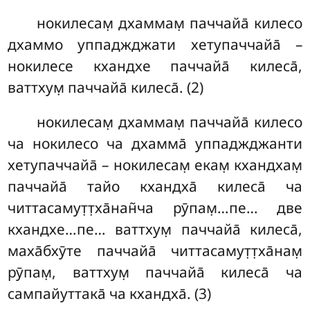
нокилесам̣ дхаммам̣ паччайа̄ килесо
дхаммо уппаджджати хетупаччайа̄
–
нокилесе кхандхе паччайа̄ килеса̄,
ваттхум̣ паччайа̄ килеса̄. (2)
нокилесам̣ дхаммам̣ паччайа̄ килесо
ча нокилесо ча дхамма̄ уппаджджанти
хетупаччайа̄ – нокилесам̣ екам̣ кхандхам̣
паччайа̄ тайо кхандха̄ килеса̄ ча
читтасамут̣т̣ха̄нан̃ча рӯпам̣…пе… две
кхандхе…пе… ваттхум̣ паччайа̄ килеса̄,
маха̄бхӯте паччайа̄ читтасамут̣т̣ха̄нам̣
рӯпам̣, ваттхум̣ паччайа̄ килеса̄ ча
сампайуттака̄ ча кхандха̄. (3)