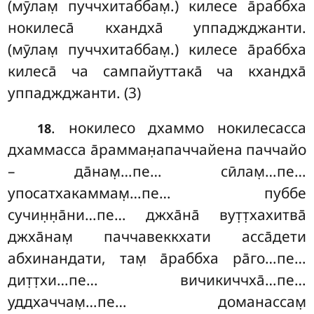
(мӯлам̣ пуччхитаббам̣.) килесе а̄раббха
нокилеса̄ кхандха̄ уппаджджанти.
(мӯлам̣ пуччхитаббам̣.) килесе а̄раббха
килеса̄ ча сампайуттака̄ ча кхандха̄
уппаджджанти. (3)
. нокилесо дхаммо нокилесасса
18
дхаммасса а̄рамман̣апаччайена паччайо
– да̄нам̣…пе… сӣлам̣…пе…
упосатхакаммам̣…пе… пуббе
сучин̣н̣а̄ни…пе… джха̄на̄ вут̣т̣хахитва̄
джха̄нам̣ паччавеккхати асса̄дети
абхинандати, там̣ а̄раббха ра̄го…пе…
дит̣т̣хи…пе… вичикиччха̄…пе…
уддхаччам̣…пе… доманассам̣