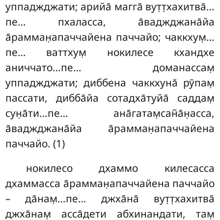
уппаджджати; арийа̄ магга̄ вут̣т̣хахитва̄…
пе… пхаласса, а̄ваджджана̄йа
а̄рамман̣апаччайена паччайо; чаккхум̣…
пе… ваттхум̣ нокилесе кхандхе
аниччато…пе… доманассам̣
уппаджджати; диббена чаккхуна̄ рӯпам̣
пассати, дибба̄йа сотадха̄туйа̄ саддам̣
сун̣а̄ти…пе… ана̄гатам̣сан̃а̄н̣асса,
а̄ваджджана̄йа а̄рамман̣апаччайена
паччайо. (1)
нокилесо дхаммо килесасса
дхаммасса а̄рамман̣апаччайена паччайо
– да̄нам̣…пе… джха̄на̄ вут̣т̣хахитва̄
джха̄нам̣ асса̄дети абхинандати, там̣