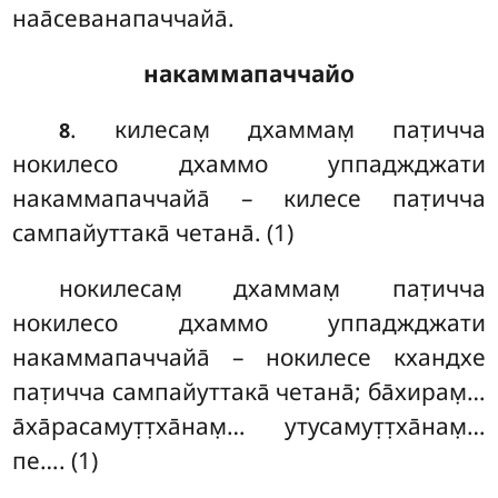
наа̄севанапаччайа̄.
накаммапаччайо
. килесам̣
дхаммам̣ пат̣ичча
8
нокилесо дхаммо уппаджджати
накаммапаччайа̄ – килесе пат̣ичча
сампайуттака̄ четана̄. (1)
нокилесам̣ дхаммам̣ пат̣ичча
нокилесо дхаммо уппаджджати
накаммапаччайа̄ – нокилесе кхандхе
пат̣ичча сампайуттака̄ четана̄; ба̄хирам̣…
а̄ха̄расамут̣т̣ха̄нам̣… утусамут̣т̣ха̄нам̣…
пе…. (1)