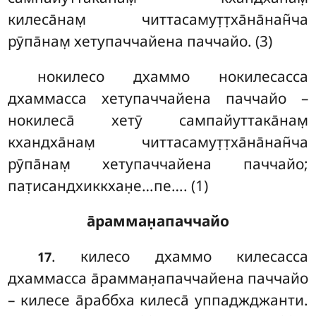
килеса̄нам̣ читтасамут̣т̣ха̄на̄нан̃ча
рӯпа̄нам̣ хетупаччайена паччайо. (3)
нокилесо дхаммо нокилесасса
дхаммасса хетупаччайена паччайо –
нокилеса̄ хетӯ сампайуттака̄нам̣
кхандха̄нам̣ читтасамут̣т̣ха̄на̄нан̃ча
рӯпа̄нам̣ хетупаччайена паччайо;
пат̣исандхиккхан̣е…пе…. (1)
а̄рамман̣апаччайо
. килесо дхаммо килесасса
17
дхаммасса а̄рамман̣апаччайена паччайо
– килесе а̄раббха килеса̄ уппаджджанти.