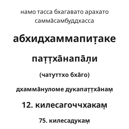
намо тасса бхагавато арахато
самма̄самбуддхасса
абхидхаммапит̣аке
пат̣т̣ха̄напа̄л̣и
(чатуттхо бха̄го)
дхамма̄нуломе дукапат̣т̣ха̄нам̣
12. килесагоччхакам̣
75. килесадукам̣