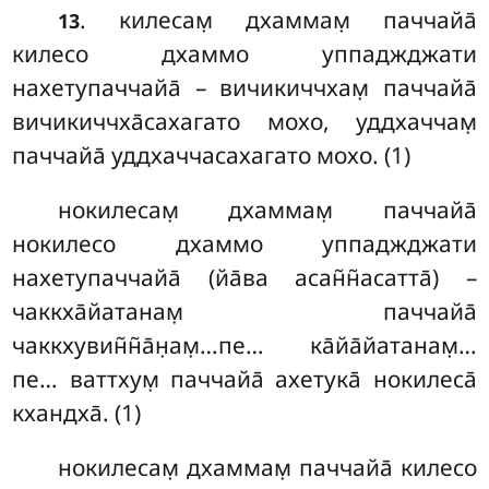
. килесам̣ дхаммам̣ паччайа̄
13
килесо дхаммо уппаджджати
нахетупаччайа̄ – вичикиччхам̣ паччайа̄
вичикиччха̄сахагато мохо, уддхаччам̣
паччайа̄ уддхаччасахагато мохо. (1)
нокилесам̣
дхаммам̣ паччайа̄
нокилесо дхаммо уппаджджати
нахетупаччайа̄ (йа̄ва асан̃н̃асатта̄) –
чаккха̄йатанам̣ паччайа̄
чаккхувин̃н̃а̄н̣ам̣…пе… ка̄йа̄йатанам̣…
пе… ваттхум̣ паччайа̄ ахетука̄ нокилеса̄
кхандха̄. (1)
нокилесам̣ дхаммам̣ паччайа̄ килесо