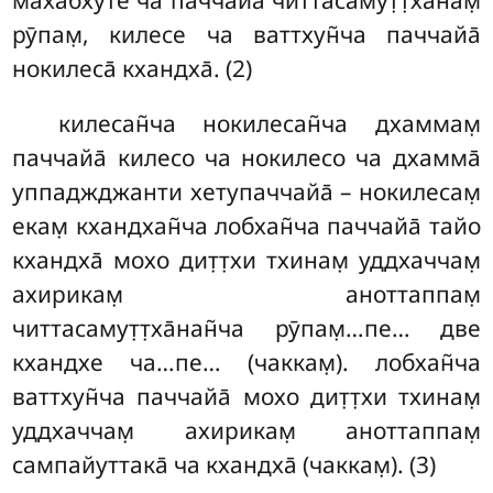
рӯпам̣, килесе ча ваттхун̃ча паччайа̄
нокилеса̄ кхандха̄. (2)
килесан̃ча
нокилесан̃ча дхаммам̣
паччайа̄ килесо ча нокилесо ча дхамма̄
уппаджджанти хетупаччайа̄ – нокилесам̣
екам̣ кхандхан̃ча лобхан̃ча паччайа̄ тайо
кхандха̄ мохо дит̣т̣хи тхинам̣ уддхаччам̣
ахирикам̣ аноттаппам̣
читтасамут̣т̣ха̄нан̃ча рӯпам̣…пе… две
кхандхе ча…пе… (чаккам̣). лобхан̃ча
ваттхун̃ча паччайа̄ мохо дит̣т̣хи тхинам̣
уддхаччам̣ ахирикам̣ аноттаппам̣
сампайуттака̄ ча кхандха̄ (чаккам̣). (3)