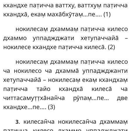
кхандхе пат̣ичча ваттху, ваттхум̣ пат̣ичча
кхандха̄, екам̣ маха̄бхӯтам̣…пе…. (1)
нокилесам̣ дхаммам̣ пат̣ичча килесо
дхаммо уппаджджати хетупаччайа̄ –
нокилесе кхандхе пат̣ичча килеса̄. (2)
нокилесам̣ дхаммам̣ пат̣ичча килесо
ча нокилесо ча дхамма̄ уппаджджанти
хетупаччайа̄ – нокилесам̣ екам̣ кхандхам̣
пат̣ичча тайо кхандха̄ килеса̄ ча
читтасамут̣т̣ха̄нан̃ча рӯпам̣…пе… две
кхандхе…пе…. (3)
. килесан̃ча нокилесан̃ча дхаммам̣
3
пат̣ичча килесо дхаммо уппаджджати