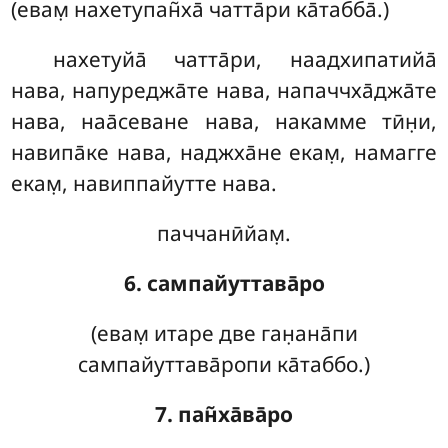
(евам̣ нахетупан̃ха̄ чатта̄ри ка̄табба̄.)
нахетуйа̄ чатта̄ри, наадхипатийа̄
нава, напуреджа̄те нава, напаччха̄джа̄те
нава, наа̄севане нава, накамме тӣн̣и,
навипа̄ке нава, наджха̄не екам̣, намагге
екам̣, навиппайутте нава.
паччанӣйам̣.
6. сампайуттава̄ро
(евам̣ итаре две ган̣ана̄пи
сампайуттава̄ропи ка̄таббо.)
7. пан̃ха̄ва̄ро