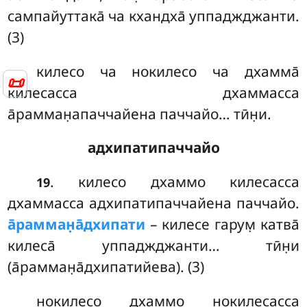
сампайуттака̄ ча кхандха̄ уппаджджанти.
(3)
килесо
ча нокилесо ча дхамма̄
📜
килесасса дхаммасса
а̄рамман̣апаччайена паччайо… тӣн̣и.
адхипатипаччайо
. килесо дхаммо килесасса
19
дхаммасса адхипатипаччайена паччайо.
а̄рамман̣а̄дхипати
– килесе гарум̣ катва̄
килеса̄ уппаджджанти… тӣн̣и
(а̄рамман̣а̄дхипатийева). (3)
нокилесо дхаммо нокилесасса