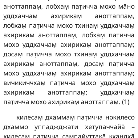
аноттаппам̣
, лобхам̣ пат̣ичча мохо ма̄но
уддхаччам̣ ахирикам̣ аноттаппам̣,
лобхам̣ пат̣ичча мохо тхинам̣ уддхаччам̣
ахирикам̣ аноттаппам̣, лобхам̣ пат̣ичча
мохо уддхаччам̣ ахирикам̣ аноттаппам̣;
досам̣ пат̣ичча мохо тхинам̣ уддхаччам̣
ахирикам̣ аноттаппам̣, досам̣ пат̣ичча
мохо уддхаччам̣ ахирикам̣ аноттаппам̣
;
вичикиччхам̣ пат̣ичча мохо уддхаччам̣
ахирикам̣ аноттаппам̣; уддхаччам̣
пат̣ичча мохо ахирикам̣ аноттаппам̣. (1)
килесам̣
дхаммам̣ пат̣ичча нокилесо
дхаммо уппаджджати хетупаччайа̄ –
килесам̣ пат̣ичча сампайуттака̄ кхандха̄