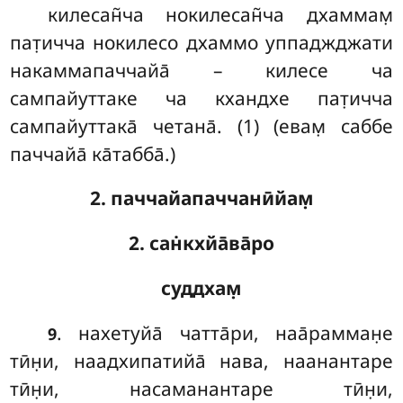
килесан̃ча нокилесан̃ча дхаммам̣
пат̣ичча нокилесо дхаммо уппаджджати
накаммапаччайа̄ – килесе ча
сампайуттаке ча кхандхе пат̣ичча
сампайуттака̄ четана̄. (1) (евам̣ саббе
паччайа̄ ка̄табба̄.)
2. паччайапаччанӣйам̣
2. сан̇кхйа̄ва̄ро
суддхам̣
. нахетуйа̄ чатта̄ри, наа̄рамман̣е
9
тӣн̣и, наадхипатийа̄ нава, наанантаре
тӣн̣и, насаманантаре тӣн̣и,