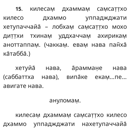
. килесам̣ дхаммам̣ сам̣сат̣т̣хо
15
килесо дхаммо уппаджджати
хетупаччайа̄
– лобхам̣ сам̣сат̣т̣хо мохо
дит̣т̣хи тхинам̣ уддхаччам̣ ахирикам̣
аноттаппам̣. (чаккам̣. евам̣ нава пан̃ха̄
ка̄табба̄.)
хетуйа̄
нава, а̄рамман̣е нава
(саббаттха нава), випа̄ке екам̣…пе…
авигате нава.
ануломам̣.
килесам̣ дхаммам̣ сам̣сат̣т̣хо килесо
дхаммо уппаджджати нахетупаччайа̄