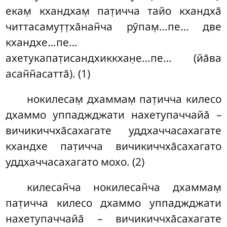
екам̣ кхандхам̣ пат̣ичча тайо кхандха̄
читтасамут̣т̣ха̄нан̃ча рӯпам̣…пе… две
кхандхе…пе…
ахетукапат̣исандхиккхан̣е…пе… (йа̄ва
асан̃н̃асатта̄). (1)
нокилесам̣
дхаммам̣ пат̣ичча килесо
дхаммо уппаджджати нахетупаччайа̄ –
вичикиччха̄сахагате уддхаччасахагате
кхандхе пат̣ичча вичикиччха̄сахагато
уддхаччасахагато мохо. (2)
килесан̃ча нокилесан̃ча дхаммам̣
пат̣ичча килесо дхаммо уппаджджати
нахетупаччайа̄ – вичикиччха̄сахагате