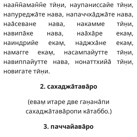
наан̃н̃аман̃н̃е тӣн̣и, наупаниссайе тӣн̣и,
напуреджа̄те нава, напаччха̄джа̄те нава,
наа̄севане нава, накамме тӣн̣и,
навипа̄ке
нава, наа̄ха̄ре екам̣,
наиндрийе екам̣, наджха̄не
екам̣,
намагге екам̣, насампайутте тӣн̣и,
навиппайутте нава, нонаттхийа̄ тӣн̣и,
новигате тӣн̣и.
2. сахаджа̄тава̄ро
(евам̣ итаре две ган̣ана̄пи
сахаджа̄тава̄ропи ка̄таббо.)
3. паччайава̄ро