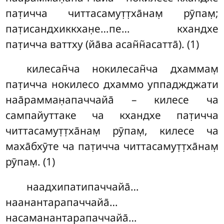
пат̣ичча читтасамут̣т̣ха̄нам̣ рӯпам̣;
пат̣исандхиккхан̣е…пе… кхандхе
пат̣ичча ваттху (йа̄ва асан̃н̃асатта̄). (1)
килесан̃ча нокилесан̃ча дхаммам̣
пат̣ичча нокилесо дхаммо уппаджджати
наа̄рамман̣апаччайа̄ – килесе ча
сампайуттаке ча кхандхе пат̣ичча
читтасамут̣т̣ха̄нам̣ рӯпам̣, килесе ча
маха̄бхӯте ча пат̣ичча читтасамут̣т̣ха̄нам̣
рӯпам̣. (1)
наадхипатипаччайа̄…
наанантарапаччайа̄…
насаманантарапаччайа̄…