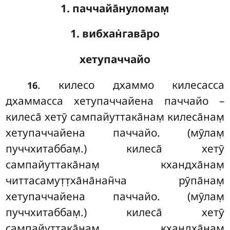
1. паччайа̄нуломам̣
1. вибхан̇гава̄ро
хетупаччайо
. килесо дхаммо килесасса
16
дхаммасса хетупаччайена паччайо –
килеса̄ хетӯ сампайуттака̄нам̣ килеса̄нам̣
хетупаччайена паччайо. (мӯлам̣
пуччхитаббам̣.) килеса̄ хетӯ
сампайуттака̄нам̣ кхандха̄нам̣
читтасамут̣т̣ха̄на̄нан̃ча рӯпа̄нам̣
хетупаччайена паччайо. (мӯлам̣
пуччхитаббам̣.) килеса̄
хетӯ
сампайуттака̄нам̣ кхандха̄нам̣