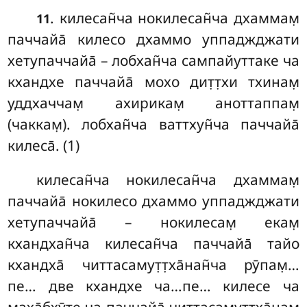
. килесан̃ча нокилесан̃ча дхаммам̣
11
паччайа̄ килесо дхаммо уппаджджати
хетупаччайа̄ – лобхан̃ча
сампайуттаке ча
кхандхе паччайа̄ мохо дит̣т̣хи тхинам̣
уддхаччам̣ ахирикам̣ аноттаппам̣
(чаккам̣). лобхан̃ча ваттхун̃ча паччайа̄
килеса̄. (1)
килесан̃ча нокилесан̃ча дхаммам̣
паччайа̄ нокилесо дхаммо уппаджджати
хетупаччайа̄ – нокилесам̣ екам̣
кхандхан̃ча килесан̃ча паччайа̄ тайо
кхандха̄ читтасамут̣т̣ха̄нан̃ча рӯпам̣…
пе… две кхандхе ча…пе… килесе ча
маха̄бхӯте ча паччайа̄ читтасамут̣т̣ха̄нам̣