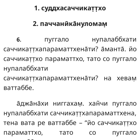
1. суддхасаччикат̣т̣хо
2. паччанӣка̄нуломам̣
. пуггало нупалаббхати
6
саччикат̣т̣хапараматтхена̄ти? а̄манта̄. йо
саччикат̣т̣хо параматтхо, тато со пуггало
нупалаббхати
саччикат̣т̣хапараматтхена̄ти? на хевам̣
ваттаббе.
а̄джа̄на̄хи
ниггахам̣. хан̃чи пуггало
нупалаббхати саччикат̣т̣хапараматтхена,
тена вата ре ваттаббе – ‘‘йо саччикат̣т̣хо
параматтхо, тато со пуггало