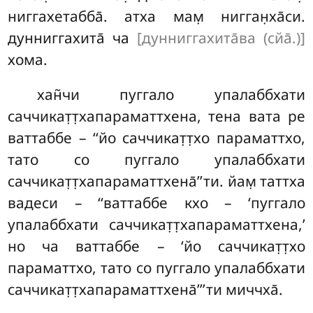
ниггахетабба̄. атха мам̣ нигган̣ха̄си.
дунниггахита̄ ча
[дунниггахита̄ва (сйа̄.)]
хома.
хан̃чи пуггало упалаббхати
саччикат̣т̣хапараматтхена, тена вата ре
ваттаббе – ‘‘йо саччикат̣т̣хо параматтхо,
тато со пуггало упалаббхати
саччикат̣т̣хапараматтхена̄’’ти. йам̣ таттха
вадеси – ‘‘ваттаббе кхо – ‘пуггало
упалаббхати саччикат̣т̣хапараматтхена,’
но ча ваттаббе – ‘йо саччикат̣т̣хо
параматтхо, тато со пуггало упалаббхати
саччикат̣т̣хапараматтхена̄’’’ти миччха̄.