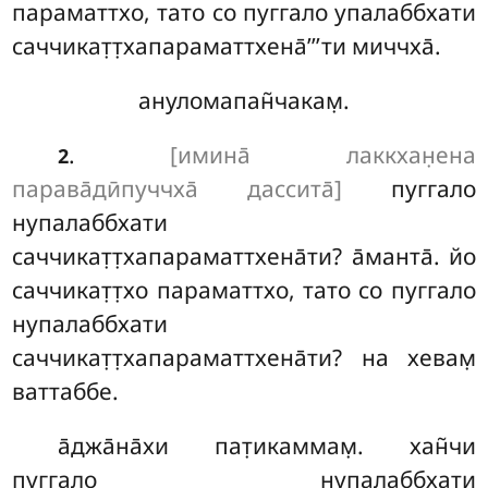
параматтхо, тато со пуггало упалаббхати
саччикат̣т̣хапараматтхена̄’’’ти миччха̄.
ануломапан̃чакам̣.
.
[имина̄ лаккхан̣ена
2
парава̄дӣпуччха̄ дассита̄]
пуггало
нупалаббхати
саччикат̣т̣хапараматтхена̄ти? а̄манта̄. йо
саччикат̣т̣хо параматтхо, тато со пуггало
нупалаббхати
саччикат̣т̣хапараматтхена̄ти? на хевам̣
ваттаббе.
а̄джа̄на̄хи пат̣икаммам̣. хан̃чи
пуггало нупалаббхати