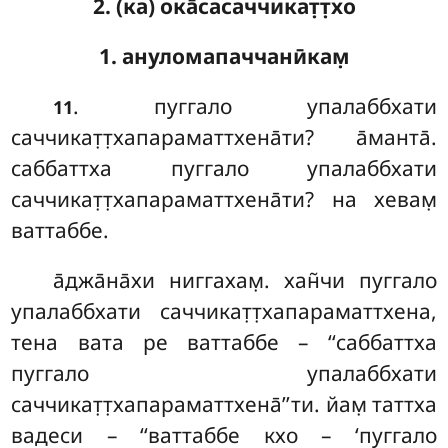
2. (ка) ока̄сасаччикат̣т̣хо
1. ануломапаччанӣкам̣
. пуггало
упалаббхати
11
саччикат̣т̣хапараматтхена̄ти? а̄манта̄.
саббаттха пуггало упалаббхати
саччикат̣т̣хапараматтхена̄ти? на хевам̣
ваттаббе.
а̄джа̄на̄хи
ниггахам̣. хан̃чи пуггало
упалаббхати саччикат̣т̣хапараматтхена,
тена вата ре ваттаббе – ‘‘саббаттха
пуггало упалаббхати
саччикат̣т̣хапараматтхена̄’’ти. йам̣ таттха
вадеси – ‘‘ваттаббе кхо – ‘пуггало