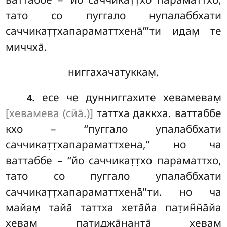
тато со пуггало нупалаббхати
саччикат̣т̣хапараматтхена̄’’’ти идам̣ те
миччха̄.
ниггахачатуккам̣.
. есе че дунниггахите хевамевам̣
4
[хевамева (сйа̄.)]
таттха даккха. ваттаббе
кхо – ‘‘пуггало упалаббхати
саччикат̣т̣хапараматтхена,’’ но ча
ваттаббе – ‘‘йо саччикат̣т̣хо параматтхо,
тато со пуггало упалаббхати
саччикат̣т̣хапараматтхена̄’’ти. но ча
майам̣ тайа̄ таттха хета̄йа пат̣ин̃н̃а̄йа
хевам̣ пат̣иджа̄нанта̄ хевам̣