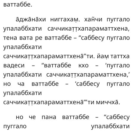
ваттаббе.
а̄джа̄на̄хи
ниггахам̣. хан̃чи пуггало
упалаббхати саччикат̣т̣хапараматтхена,
тена вата ре ваттаббе – ‘‘саббесу пуггало
упалаббхати
саччикат̣т̣хапараматтхена̄’’ти. йам̣ таттха
вадеси – ‘‘ваттаббе кхо – ‘пуггало
упалаббхати саччикат̣т̣хапараматтхена,’
но ча ваттаббе – ‘саббесу пуггало
упалаббхати
саччикат̣т̣хапараматтхена̄’’’ти миччха̄.
но че пана ваттаббе – ‘‘саббесу
пуггало упалаббхати