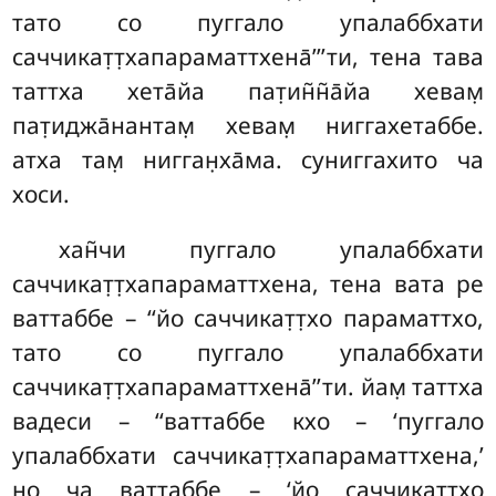
тато со пуггало
упалаббхати
саччикат̣т̣хапараматтхена̄’’’ти, тена тава
таттха хета̄йа пат̣ин̃н̃а̄йа хевам̣
пат̣иджа̄нантам̣ хевам̣ ниггахетаббе.
атха там̣ нигган̣ха̄ма. суниггахито ча
хоси.
хан̃чи пуггало упалаббхати
саччикат̣т̣хапараматтхена, тена вата ре
ваттаббе – ‘‘йо саччикат̣т̣хо параматтхо,
тато со пуггало упалаббхати
саччикат̣т̣хапараматтхена̄’’ти. йам̣ таттха
вадеси – ‘‘ваттаббе кхо – ‘пуггало
упалаббхати саччикат̣т̣хапараматтхена,’
но ча ваттаббе – ‘йо саччикат̣т̣хо