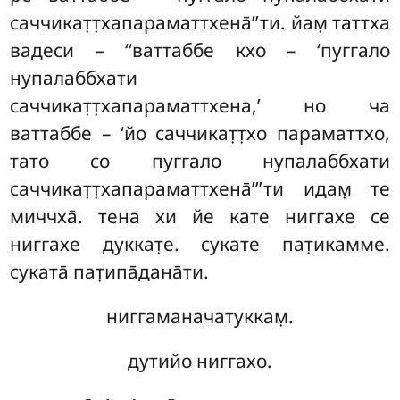
саччикат̣т̣хапараматтхена̄’’ти. йам̣ таттха
вадеси – ‘‘ваттаббе кхо – ‘пуггало
нупалаббхати
саччикат̣т̣хапараматтхена,’ но ча
ваттаббе – ‘йо саччикат̣т̣хо параматтхо,
тато со пуггало нупалаббхати
саччикат̣т̣хапараматтхена̄’’’ти идам̣ те
миччха̄. тена хи йе кате ниггахе се
ниггахе дуккат̣е. сукате пат̣икамме.
суката̄ пат̣ипа̄дана̄ти.
ниггаманачатуккам̣.
дутийо ниггахо.