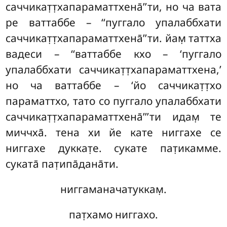
саччикат̣т̣хапараматтхена̄’’ти, но ча вата
ре ваттаббе – ‘‘пуггало упалаббхати
саччикат̣т̣хапараматтхена̄’’ти. йам̣ таттха
вадеси – ‘‘ваттаббе кхо – ‘пуггало
упалаббхати саччикат̣т̣хапараматтхена,’
но ча ваттаббе – ‘йо саччикат̣т̣хо
параматтхо, тато со пуггало упалаббхати
саччикат̣т̣хапараматтхена̄’’’ти идам̣ те
миччха̄. тена хи йе кате ниггахе се
ниггахе
дуккат̣е. сукате пат̣икамме.
суката̄ пат̣ипа̄дана̄ти.
ниггаманачатуккам̣.
пат̣хамо ниггахо.