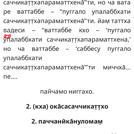
саччикат̣т̣хапараматтхена̄’’ти, но ча вата
ре ваттаббе – ‘‘пуггало упалаббхати
саччикат̣т̣хапараматтхена̄’’ти. йам̣ таттха
вадеси – ‘‘ваттаббе кхо – ‘пуггало
📜
упалаббхати саччикат̣т̣хапараматтхена,’
но ча ваттаббе – ‘саббесу пуггало
упалаббхати
саччикат̣т̣хапараматтхена̄’’’ти миччха̄…
пе….
пан̃чамо ниггахо.
2. (кха) ока̄сасаччикат̣т̣хо
2. паччанӣка̄нуломам̣