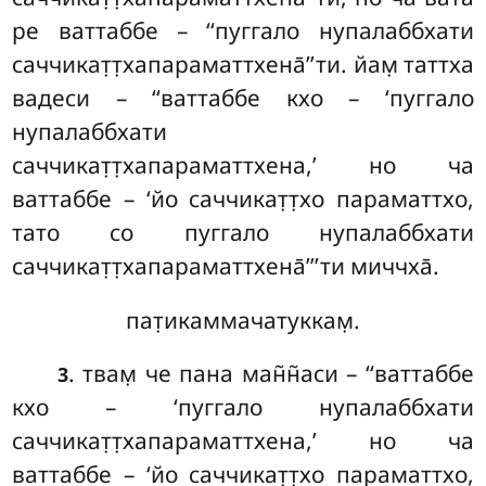
ре ваттаббе – ‘‘пуггало нупалаббхати
саччикат̣т̣хапараматтхена̄’’ти. йам̣ таттха
вадеси – ‘‘ваттаббе кхо – ‘пуггало
нупалаббхати
саччикат̣т̣хапараматтхена,’ но ча
ваттаббе – ‘йо саччикат̣т̣хо параматтхо,
тато со пуггало нупалаббхати
саччикат̣т̣хапараматтхена̄’’’ти миччха̄.
пат̣икаммачатуккам̣.
. твам̣ че пана ман̃н̃аси – ‘‘ваттаббе
3
кхо – ‘пуггало нупалаббхати
саччикат̣т̣хапараматтхена,’
но ча
ваттаббе – ‘йо саччикат̣т̣хо параматтхо,