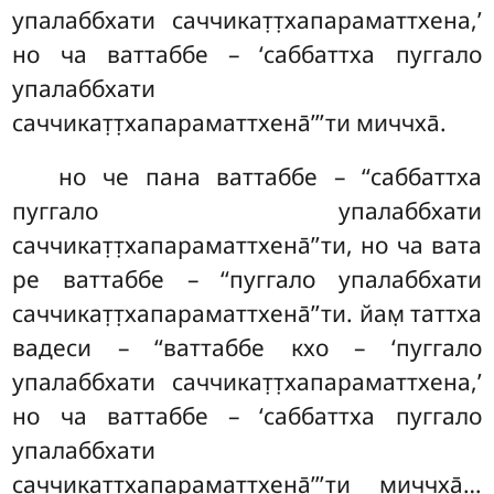
упалаббхати саччикат̣т̣хапараматтхена,’
но ча ваттаббе – ‘саббаттха пуггало
упалаббхати
саччикат̣т̣хапараматтхена̄’’’ти миччха̄.
но
че пана ваттаббе – ‘‘саббаттха
пуггало упалаббхати
саччикат̣т̣хапараматтхена̄’’ти, но ча вата
ре ваттаббе – ‘‘пуггало упалаббхати
саччикат̣т̣хапараматтхена̄’’ти. йам̣ таттха
вадеси – ‘‘ваттаббе кхо – ‘пуггало
упалаббхати саччикат̣т̣хапараматтхена,’
но ча ваттаббе – ‘саббаттха пуггало
упалаббхати
саччикат̣т̣хапараматтхена̄’’’ти миччха̄…