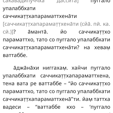
сакава̄дӣпуччха̄ дассита̄]
пуггало
упалаббхати
саччикат̣т̣хапараматтхена̄ти
[саччикат̣т̣хапарамат̣т̣хена̄ти (сйа̄. пӣ. ка.
сӣ.)]
? а̄манта̄. йо саччикат̣т̣хо
параматтхо, тато со пуггало упалаббхати
саччикат̣т̣хапараматтхена̄ти? на хевам̣
ваттаббе.
а̄джа̄на̄хи
ниггахам̣. хан̃чи пуггало
упалаббхати саччикат̣т̣хапараматтхена,
тена вата ре ваттаббе – ‘‘йо саччикат̣т̣хо
параматтхо, тато со пуггало упалаббхати
саччикат̣т̣хапараматтхена̄’’ти. йам̣ таттха
вадеси – ‘‘ваттаббе кхо – ‘пуггало