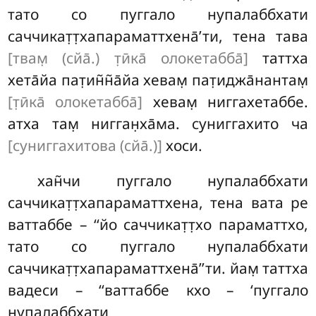
тато со пуггало нупалаббхати
саччикат̣т̣хапараматтхена̄’ти, тена тава
[твам̣ (сйа̄.) т̣ӣка̄ олокетабба̄]
таттха
хета̄йа пат̣ин̃н̃а̄йа хевам̣ пат̣иджа̄нантам̣
[т̣ӣка̄ олокетабба̄]
хевам̣ ниггахетаббе.
атха там̣ нигган̣ха̄ма. суниггахито ча
[суниггахитова (сйа̄.)]
хоси.
хан̃чи
пуггало нупалаббхати
саччикат̣т̣хапараматтхена
, тена вата ре
ваттаббе – ‘‘йо саччикат̣т̣хо параматтхо,
тато со пуггало нупалаббхати
саччикат̣т̣хапараматтхена̄’’ти. йам̣ таттха
вадеси – ‘‘ваттаббе кхо – ‘пуггало
нупалаббхати