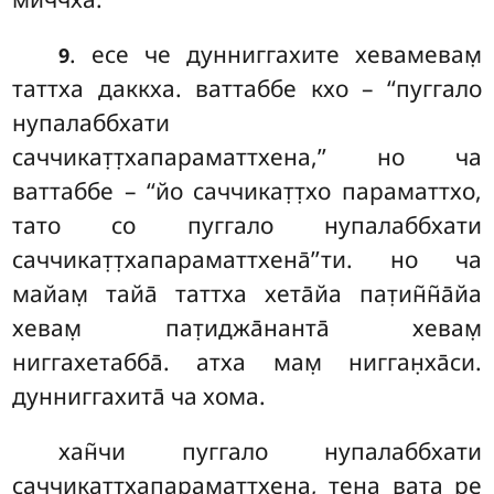
. есе че дунниггахите хевамевам̣
9
таттха даккха. ваттаббе кхо – ‘‘пуггало
нупалаббхати
саччикат̣т̣хапараматтхена,’’ но ча
ваттаббе – ‘‘йо саччикат̣т̣хо параматтхо,
тато со пуггало нупалаббхати
саччикат̣т̣хапараматтхена̄’’ти. но ча
майам̣ тайа̄ таттха хета̄йа пат̣ин̃н̃а̄йа
хевам̣ пат̣иджа̄нанта̄ хевам̣
ниггахетабба̄. атха мам̣ нигган̣ха̄си.
дунниггахита̄ ча хома.
хан̃чи пуггало нупалаббхати
саччикат̣т̣хапараматтхена, тена вата ре