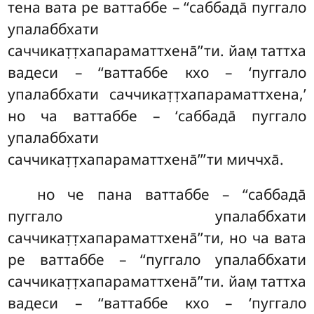
тена вата ре ваттаббе – ‘‘саббада̄ пуггало
упалаббхати
саччикат̣т̣хапараматтхена̄’’ти. йам̣ таттха
вадеси – ‘‘ваттаббе кхо – ‘пуггало
упалаббхати саччикат̣т̣хапараматтхена,’
но ча ваттаббе – ‘саббада̄ пуггало
упалаббхати
саччикат̣т̣хапараматтхена̄’’’ти миччха̄.
но че пана ваттаббе – ‘‘саббада̄
пуггало упалаббхати
саччикат̣т̣хапараматтхена̄’’ти, но ча вата
ре ваттаббе – ‘‘пуггало упалаббхати
саччикат̣т̣хапараматтхена̄’’ти. йам̣ таттха
вадеси – ‘‘ваттаббе кхо
– ‘пуггало