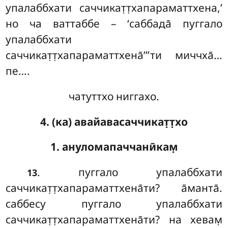
упалаббхати саччикат̣т̣хапараматтхена,’
но ча ваттаббе – ‘саббада̄
пуггало
упалаббхати
саччикат̣т̣хапараматтхена̄’’’ти миччха̄…
пе….
чатуттхо ниггахо.
4. (ка) авайавасаччикат̣т̣хо
1. ануломапаччанӣкам̣
. пуггало упалаббхати
13
саччикат̣т̣хапараматтхена̄ти? а̄манта̄.
саббесу пуггало упалаббхати
саччикат̣т̣хапараматтхена̄ти? на хевам̣