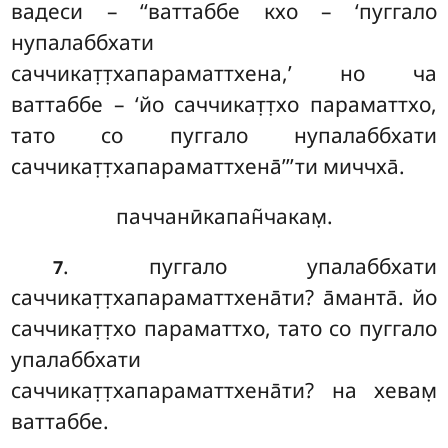
вадеси – ‘‘ваттаббе кхо – ‘пуггало
нупалаббхати
саччикат̣т̣хапараматтхена,’ но ча
ваттаббе – ‘йо саччикат̣т̣хо параматтхо,
тато со пуггало нупалаббхати
саччикат̣т̣хапараматтхена̄’’’ти миччха̄.
паччанӣкапан̃чакам̣.
. пуггало упалаббхати
7
саччикат̣т̣хапараматтхена̄ти? а̄манта̄. йо
саччикат̣т̣хо параматтхо, тато со пуггало
упалаббхати
саччикат̣т̣хапараматтхена̄ти
? на хевам̣
ваттаббе.