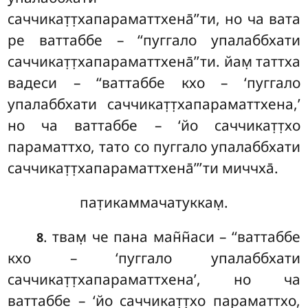
саччикат̣т̣хапараматтхена̄’’ти, но ча вата
ре ваттаббе – ‘‘пуггало упалаббхати
саччикат̣т̣хапараматтхена̄’’ти. йам̣ таттха
вадеси – ‘‘ваттаббе кхо – ‘пуггало
упалаббхати саччикат̣т̣хапараматтхена,’
но ча ваттаббе – ‘йо саччикат̣т̣хо
параматтхо, тато со пуггало упалаббхати
саччикат̣т̣хапараматтхена̄’’’ти миччха̄.
пат̣икаммачатуккам̣.
. твам̣
че пана ман̃н̃аси – ‘‘ваттаббе
8
кхо – ‘пуггало упалаббхати
саччикат̣т̣хапараматтхена’
, но ча
ваттаббе – ‘йо саччикат̣т̣хо параматтхо,