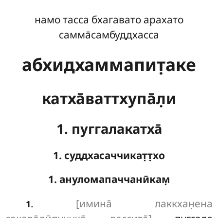
намо тасса бхагавато арахато
самма̄самбуддхасса
абхидхаммапит̣аке
катха̄ваттхупа̄л̣и
1. пуггалакатха̄
1. суддхасаччикат̣т̣хо
1. ануломапаччанӣкам̣
.
[имина̄ лаккхан̣ена
1