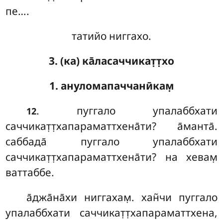
пе….
татийо ниггахо.
3. (ка) ка̄ласаччикат̣т̣хо
1. ануломапаччанӣкам̣
. пуггало упалаббхати
12
саччикат̣т̣хапараматтхена̄ти? а̄манта̄.
саббада̄ пуггало упалаббхати
саччикат̣т̣хапараматтхена̄ти? на хевам̣
ваттаббе.
а̄джа̄на̄хи ниггахам̣. хан̃чи пуггало
упалаббхати саччикат̣т̣хапараматтхена,