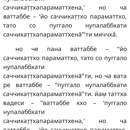
саччикат̣т̣хапараматтхена,’ но ча
ваттаббе – ‘йо саччикат̣т̣хо параматтхо,
тато со пуггало нупалаббхати
саччикат̣т̣хапараматтхена̄’’’ти миччха̄.
но
че пана ваттаббе – ‘‘йо
саччикат̣т̣хо параматтхо, тато со пуггало
нупалаббхати
саччикат̣т̣хапараматтхена̄’’ти, но ча вата
ре ваттаббе – ‘‘пуггало нупалаббхати
саччикат̣т̣хапараматтхена̄’’ти. йам̣ таттха
вадеси – ‘‘ваттаббе кхо – ‘пуггало
нупалаббхати
саччикат̣т̣хапараматтхена,’ но ча
ваттаббе – ‘йо саччикат̣т̣хо параматтхо,