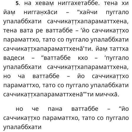
. на
хевам̣ ниггахетаббе. тена хи
5
йам̣ нигган̣ха̄си – ‘‘хан̃чи пуггало
упалаббхати саччикат̣т̣хапараматтхена,
тена вата ре ваттаббе – ‘йо саччикат̣т̣хо
параматтхо, тато со пуггало упалаббхати
саччикат̣т̣хапараматтхена̄’ти. йам̣ таттха
вадеси – ‘‘ваттаббе кхо – ‘пуггало
упалаббхати саччикат̣т̣хапараматтхена,
но ча ваттаббе – йо саччикат̣т̣хо
параматтхо, тато со пуггало упалаббхати
саччикат̣т̣хапараматтхена̄’’’ти миччха̄.
но че пана ваттаббе – ‘‘йо
саччикат̣т̣хо параматтхо, тато со пуггало
упалаббхати