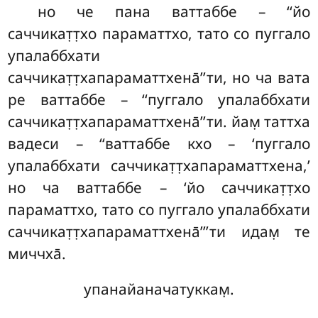
но че пана ваттаббе – ‘‘йо
саччикат̣т̣хо параматтхо
, тато со пуггало
упалаббхати
саччикат̣т̣хапараматтхена̄’’ти, но ча вата
ре ваттаббе – ‘‘пуггало упалаббхати
саччикат̣т̣хапараматтхена̄’’ти
. йам̣ таттха
вадеси – ‘‘ваттаббе кхо – ‘пуггало
упалаббхати саччикат̣т̣хапараматтхена,’
но ча ваттаббе – ‘йо саччикат̣т̣хо
параматтхо, тато со пуггало упалаббхати
саччикат̣т̣хапараматтхена̄’’’ти идам̣ те
миччха̄.
упанайаначатуккам̣.