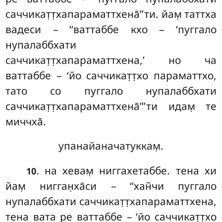
саччикат̣т̣хапараматтхена̄’’ти. йам̣ таттха
вадеси – ‘‘ваттаббе кхо – ‘пуггало
нупалаббхати
саччикат̣т̣хапараматтхена,’
но ча
ваттаббе – ‘йо саччикат̣т̣хо
параматтхо,
тато со пуггало нупалаббхати
саччикат̣т̣хапараматтхена̄’’’ти идам̣ те
миччха̄.
упанайаначатуккам̣.
. на хевам̣ ниггахетаббе. тена хи
10
йам̣ нигган̣ха̄си – ‘‘хан̃чи пуггало
нупалаббхати саччикат̣т̣хапараматтхена,
тена вата ре ваттаббе – ‘йо саччикат̣т̣хо