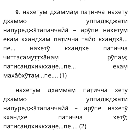
. нахетум̣ дхаммам̣ пат̣ичча нахету
9
дхаммо уппаджджати
напуреджа̄тапаччайа̄ – арӯпе нахетум̣
екам̣ кхандхам̣ пат̣ичча тайо кхандха̄…
пе… нахетӯ кхандхе пат̣ичча
читтасамут̣т̣ха̄нам̣ рӯпам̣;
пат̣исандхиккхан̣е…пе… екам̣
маха̄бхӯтам̣…пе…. (1)
нахетум̣ дхаммам̣ пат̣ичча хету
дхаммо уппаджджати
напуреджа̄тапаччайа̄ – арӯпе нахетӯ
кхандхе пат̣ичча хетӯ;
пат̣исандхиккхан̣е…пе…. (2)