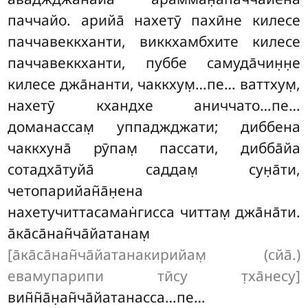
паччайо. арийа̄ нахетӯ пахӣне килесе
паччавеккханти, виккхамбхите килесе
паччавеккханти, пуббе самуда̄чин̣н̣е
килесе джа̄нанти, чаккхум̣…пе… ваттхум̣,
нахетӯ кхандхе аниччато…пе…
доманассам̣ уппаджджати; диббена
чаккхуна̄ рӯпам̣ пассати, дибба̄йа
сотадха̄туйа̄ саддам̣ сун̣а̄ти,
четопарийан̃а̄н̣ена
нахетучиттасаман̇гисса читтам̣ джа̄на̄ти.
а̄ка̄са̄нан̃ча̄йатанам̣
[а̄ка̄са̄нан̃ча̄йатанакирийам̣ (сйа̄.)
евамупарипи тӣсу т̣ха̄несу]
вин̃н̃а̄н̣ан̃ча̄йатанасса…пе…