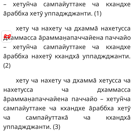
– хетун̃ча сампайуттаке ча кхандхе
а̄раббха хетӯ уппаджджанти. (1)
хету ча нахету ча дхамма̄ нахетусса
📜
дхаммасса а̄рамман̣апаччайена паччайо
– хетун̃ча сампайуттаке ча кхандхе
а̄раббха нахетӯ кхандха̄ уппаджджанти.
(2)
хету ча нахету ча дхамма̄ хетусса ча
нахетусса ча дхаммасса
а̄рамман̣апаччайена паччайо – хетун̃ча
сампайуттаке ча кхандхе а̄раббха хетӯ
ча сампайуттака̄ ча кхандха̄
уппаджджанти. (3)