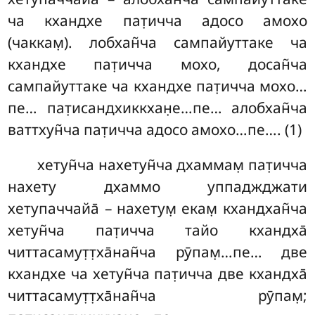
ча кхандхе пат̣ичча адосо амохо
(чаккам̣). лобхан̃ча сампайуттаке ча
кхандхе пат̣ичча мохо, досан̃ча
сампайуттаке ча кхандхе пат̣ичча мохо…
пе… пат̣исандхиккхан̣е…пе… алобхан̃ча
ваттхун̃ча пат̣ичча адосо амохо…пе…. (1)
хетун̃ча
нахетун̃ча дхаммам̣ пат̣ичча
нахету дхаммо уппаджджати
хетупаччайа̄ – нахетум̣ екам̣ кхандхан̃ча
хетун̃ча пат̣ичча тайо кхандха̄
читтасамут̣т̣ха̄нан̃ча рӯпам̣…пе… две
кхандхе ча хетун̃ча пат̣ичча две кхандха̄
читтасамут̣т̣ха̄нан̃ча рӯпам̣;