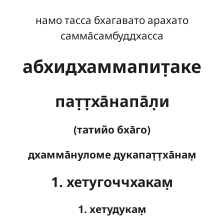
намо тасса бхагавато арахато
самма̄самбуддхасса
абхидхаммапит̣аке
пат̣т̣ха̄напа̄л̣и
(татийо бха̄го)
дхамма̄нуломе дукапат̣т̣ха̄нам̣
1. хетугоччхакам̣
1. хетудукам̣