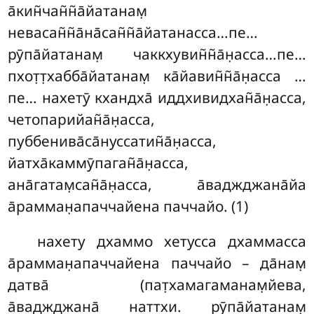
а̄кин̃чан̃н̃а̄йатанам̣
невасан̃н̃а̄на̄сан̃н̃а̄йатанасса…пе…
рӯпа̄йатанам̣ чаккхувин̃н̃а̄н̣асса…пе…
пхот̣т̣хабба̄йатанам̣ ка̄йавин̃н̃а̄н̣асса
…
пе… нахетӯ кхандха̄ иддхивидхан̃а̄н̣асса,
четопарийан̃а̄н̣асса,
пуббенива̄са̄нуссатин̃а̄н̣асса,
йатха̄каммӯпаган̃а̄н̣асса,
ана̄гатам̣сан̃а̄н̣асса, а̄ваджджана̄йа
а̄рамман̣апаччайена паччайо. (1)
нахету дхаммо хетусса дхаммасса
а̄рамман̣апаччайена паччайо – да̄нам̣
датва̄ (пат̣хамагаманам̣йева,
а̄ваджджана̄ наттхи. рӯпа̄йатанам̣