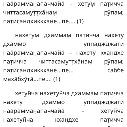
наа̄рамман̣апаччайа̄ – хетум̣ пат̣ичча
читтасамут̣т̣ха̄нам̣ рӯпам̣;
пат̣исандхиккхан̣е…пе…. (1)
нахетум̣
дхаммам̣ пат̣ичча нахету
дхаммо уппаджджати
наа̄рамман̣апаччайа̄ – нахетӯ кхандхе
пат̣ичча читтасамут̣т̣ха̄нам̣ рӯпам̣;
пат̣исандхиккхан̣е…пе… саббе
маха̄бхӯта̄…пе…. (1)
хетун̃ча нахетун̃ча дхаммам̣ пат̣ичча
нахету дхаммо уппаджджати
наа̄рамман̣апаччайа̄ – хетун̃ча
нахетун̃ча кхандхе пат̣ичча