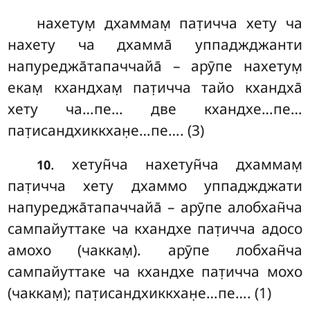
нахетум̣ дхаммам̣ пат̣ичча хету ча
нахету ча дхамма̄ уппаджджанти
напуреджа̄тапаччайа̄ – арӯпе нахетум̣
екам̣ кхандхам̣ пат̣ичча тайо кхандха̄
хету ча…пе… две кхандхе…пе…
пат̣исандхиккхан̣е…пе…. (3)
. хетун̃ча нахетун̃ча дхаммам̣
10
пат̣ичча хету дхаммо уппаджджати
напуреджа̄тапаччайа̄ – арӯпе алобхан̃ча
сампайуттаке ча кхандхе пат̣ичча адосо
амохо
(чаккам̣). арӯпе лобхан̃ча
сампайуттаке ча кхандхе пат̣ичча мохо
(чаккам̣); пат̣исандхиккхан̣е…пе…. (1)