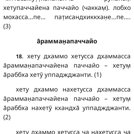
хетупаччайена паччайо (чаккам̣). лобхо
мохасса…пе… пат̣исандхиккхан̣е…пе….
(3)
а̄рамман̣апаччайо
. хету
дхаммо хетусса дхаммасса
18
а̄рамман̣апаччайена паччайо – хетум̣
а̄раббха хетӯ уппаджджанти. (1)
хету дхаммо нахетусса дхаммасса
а̄рамман̣апаччайена паччайо – хетум̣
а̄раббха нахетӯ кхандха̄ уппаджджанти.
(2)
хету дхаммо хетусса ча нахетусса ча