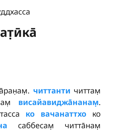
уддхасса
т̣ӣка̄
̄ран̣ам̣.
читтанти
читтам̣
анам̣
висайавиджа̄нанам̣
.
тасса
ко вачанаттхо
ко
на
саббесам̣ читта̄нам̣