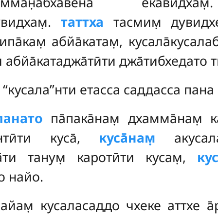
ан̣абха̄вена екавид
дувидхам̣.
таттха
тасмим̣ дувидхе
ипа̄кам̣ абйа̄катам̣, кусала̄кусал
 абйа̄катаджа̄тӣти джа̄тибхедато 
‘‘кусала’’нти етасса саддасса пана
ланато
па̄пака̄нам̣ дхамма̄нам̣ 
антӣти куса̄,
куса̄нам̣
акусалас
̄ти танум̣ каротӣти кусам̣,
ку
̃о найо.
айам̣ кусаласаддо чхеке аттхе а