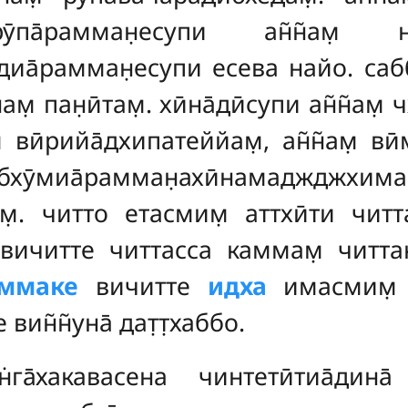
ӯпа̄рамман̣есупи ан̃н̃ам̣ ни
̄диа̄рамман̣есупи есева найо. сабб
м̣ пан̣ӣтам̣. хӣна̄дӣсупи ан̃н̃ам̣
̣ вӣрийа̄дхипатеййам̣, ан̃н̃ам̣ ви
хӯмиа̄рамман̣ахӣнамаджджхимапа
̣. читто етасмим̣ аттхӣти читта
н̣е вичитте читтасса каммам̣ чит
аммаке
вичитте
идха
имасмим̣ 
вин̃н̃уна̄ дат̣т̣хаббо.
га̄хакавасена чинтетӣтиа̄дина̄