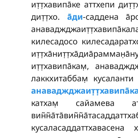
ит̣т̣хавипа̄ке аттхепи дит̣
дит̣т̣хо.
а̄ди
-саддена а̄ро
анаваджджаит̣т̣хавипа̄ка
килесадосо килесадаратхо
ит̣т̣ха̄нит̣т̣ха̄диа̄рамман̣
ит̣т̣хавипа̄кам̣, анаваджд
лаккхитаббам̣ кусаланти л
анаваджджаит̣т̣хавипа̄ка
катхам̣ сайамева ат
вин̃н̃а̄та̄вин̃н̃а̄тас
кусаласаддаттхавасена хи