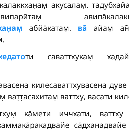
̄калаккхан̣ам̣
акусалам̣. тадубхай
ипарӣтам̣ авипа̄калак
ан̣ам̣
абйа̄катам̣.
ва̄
айам̣ ан
̣.
бхедато
ти саваттхукам̣ хадайа
авасена килесаваттхувасена дуве к
̣ ват̣т̣асахитам̣ ваттху, васати кил
тхум̣ ка̄мети иччхати, ваттху 
какаммака̄ракадвайе са̄дханадвай