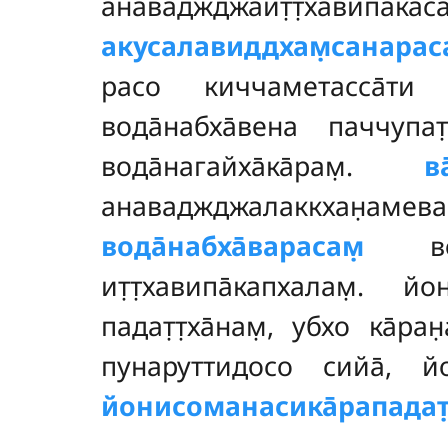
анаваджджаит̣т̣хавипа̄касад
акусалавиддхам̣санарас
расо киччаметасса̄ти а
вода̄набха̄вена паччупат̣
вода̄нагайха̄ка̄рам̣.
ва
анаваджджалаккхан̣амева 
вода̄набха̄варасам̣
вода
ит̣т̣хавипа̄капхалам̣. йо
падат̣т̣ха̄нам̣, убхо ка̄ра
пунаруттидосо сийа̄, йон
йонисоманасика̄рападат̣т