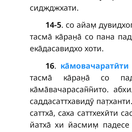
сиджджхати.
14-5
. со
айам̣ дувидхо
тасма̄ ка̄ран̣а̄ со пана па
ека̄дасавидхо хоти.
16
.
ка̄мовачаратӣти
тасма̄ ка̄ран̣а̄ со 
ка̄ма̄вачарасан̃н̃ито. абхи
саддасаттхавидӯ пат̣ханти
саттха̄, саха саттхехӣти с
йатха̄ хи йасмим̣ падесе