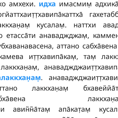
т̣хо амхехи.
идха
имасмим̣ адхика̄
гйаттхаит̣т̣хавипа̄каттха̄
гахетабб
лаккхан̣ам̣ кусалам̣. наттхи ав
 етасса̄ти анаваджджам̣, каммен
а̄нубхаванавасена, аттано сабха̄вена
жамева ит̣т̣хавипа̄кам̣, там̣ лакк
аккхан̣ам̣, анаваджджаит̣т̣хавипа̄
лаккхан̣ам̣
. анаваджджаит̣т̣хав
тано лаккхан̣ам̣ бхавеййа
аддаттхабха̄вена лаккхан̣ала
 авин̃н̃а̄там̣ апа̄кат̣ам̣ кус