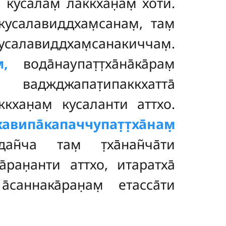
̣ кусалам̣ лаккхан̣ам̣ хоти.
кусалавиддхам̣санам̣, там̣
алавиддхам̣санакиччам̣.
̣,
вода̄наупат̣т̣ха̄на̄ка̄рам̣
жджапат̣ипаккхатта̄
кхан̣ам̣ кусаланти аттхо.
̣хавипа̄капаччупат̣т̣ха̄нам̣
дан̃ча там̣ т̣ха̄нан̃ча̄ти
ка̄ран̣анти аттхо, итаратха̄
саннака̄ран̣ам̣ етасса̄ти