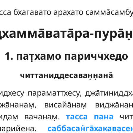
сса бхагавато арахато самма̄самб
амма̄вата̄ра-пура̄н̣а
1. пат̣хамо париччхедо
читтаниддесаван̣н̣ана̄
идхесу параматтхесу, джа̄тиниддха
джа̄нанам̣, висайа̄нам̣ виджа̄н
мидам̣ вачанам̣.
тасса пана
чит
арийена.
саббасан̇га̄хакавасе