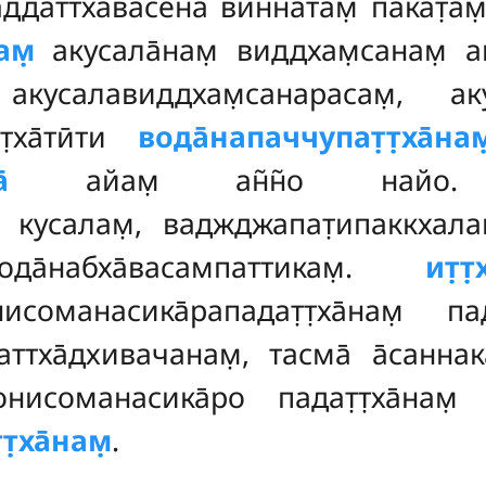
даттхавасена вин̃н̃а̄там̣ па̄кат̣ам
ам̣
акусала̄нам̣ виддхам̣санам̣ а
кусалавиддхам̣санарасам̣, акус
т̣ха̄тӣти
вода̄напаччупат̣т̣ха̄нам
̄
айам̣ ан̃н̃о найо. вад
кусалам̣, ваджджапат̣ипаккхалак
̄набха̄васампаттикам̣.
ит̣т
нисоманасика̄рападат̣т̣ха̄нам̣ па
н̣аттха̄дхивачанам̣, тасма̄ а̄санна
исоманасика̄ро падат̣т̣ха̄нам̣ а̄
̣ха̄нам̣
.