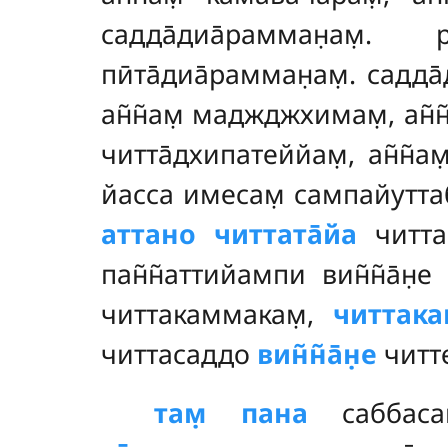
садда̄диа̄рамман̣ам̣. р
пӣта̄диа̄рамман̣ам̣. садда
ан̃н̃ам̣ маджджхимам̣, ан̃н̃а
читта̄дхипатеййам̣, ан̃н̃ам
йасса имесам̣ сампайуттаб
аттано читтата̄йа
читтам
пан̃н̃аттийампи вин̃н̃а̄
читтакаммакам̣,
читтак
читтасаддо
вин̃н̃а̄н̣е
читте 
там̣ пана
саббасан̇