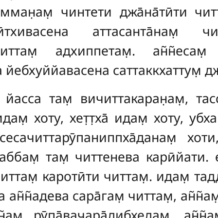
амман̣ам̣ чинтети джа̄на̄тӣти чит
ӣтхивасена аттасанта̄нам̣ чи
̄читтам̣ адхиппетам̣. ан̃н̃есам̣
 йебхуййавасена саттаккхаттум̣ джа
̣ йасса там̣ вичиттакаран̣ам̣, та
дам̣ хоту, хет̣т̣ха̄ идам̣ хоту, уб
есачиттарӯпаниппха̄данам̣ хот
саббам̣ там̣ читтенева карӣйати.
 читтам̣ каротӣти читтам̣. идам̣ т
 ан̃н̃адева сара̄гам̣ читтам̣, ан̃н̃ам
н̃ам̣ рӯпа̄вачара̄дибхедам̣. ан̃н̃а