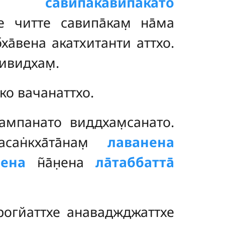
хам̣.
савипа̄ка̄випа̄като
 читте савипа̄кам̣ на̄ма
абха̄вена акатхитанти аттхо.
тивидхам̣.
 ко вачанаттхо.
кампанато виддхам̣санато.
ан̇кха̄та̄нам̣
лаванена
сена
н̃а̄н̣ена
ла̄таббатта̄
̄рогйаттхе анаваджджаттхе