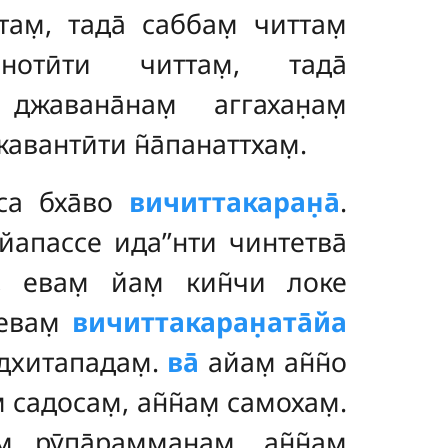
там̣, тада̄ саббам̣ читтам̣
нотӣти читтам̣, тада̄
 джавана̄нам̣ аггахан̣ам̣
вантӣти н̃а̄панаттхам̣.
сса бха̄во
вичиттакаран̣а̄
.
хайапассе ида’’нти чинтетва̄
и, евам̣ йам̣ кин̃чи локе
 евам̣
вичиттакаран̣ата̄йа
аддхитападам̣.
ва̄
айам̣ ан̃н̃о
̣ садосам̣, ан̃н̃ам̣ самохам̣.
м̣ рӯпа̄рамман̣ам̣, ан̃н̃ам̣