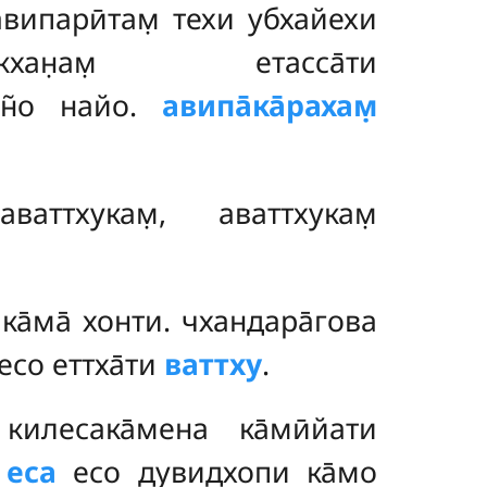
авипарӣтам̣ техи убхайехи
кхан̣ам̣ етасса̄ти
̃н̃о найо.
авипа̄ка̄рахам̣
ваттхукам̣, аваттхукам̣
а̄ма̄ хонти. чхандара̄гова
есо еттха̄ти
ваттху
.
килесака̄мена ка̄мӣйати
е
еса
есо дувидхопи ка̄мо