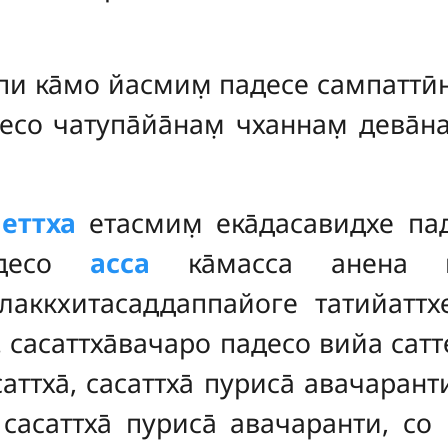
пи ка̄мо йасмим̣ падесе сампаттӣ
десо чатупа̄йа̄нам̣ чханнам̣ дева̄
 еттха
етасмим̣ ека̄дасавидхе па
падесо
асса
ка̄масса анена ка̄
лаккхитасаддаппайоге татийаттхе ‘‘
. сасаттха̄вачаро падесо вийа сатт
асаттха̄, сасаттха̄ пуриса̄ авачарант
 сасаттха̄ пуриса̄ авачаранти, с