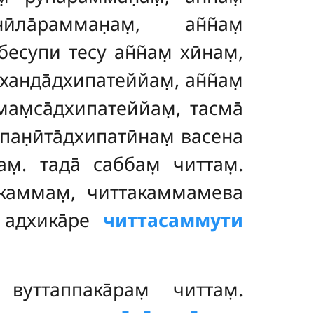
̄ла̄рамман̣ам̣, ан̃н̃ам̣
есупи тесу ан̃н̃ам̣ хӣнам̣,
 чханда̄дхипатеййам̣, ан̃н̃ам̣
̄мам̣са̄дхипатеййам̣, тасма̄
н̣ӣта̄дхипатӣнам̣ васена
м̣. тада̄ саббам̣ читтам̣.
такаммам̣, читтакаммамева
адхика̄ре
читтасаммути
 вуттаппака̄рам̣ читтам̣.