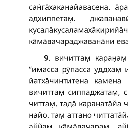
сан̇га̄хаканайавасена. а̄р
адхиппетам̣. джаванав
кусала̄кусаламаха̄кирийа
ка̄ма̄вачараджавана̄ни ева
9
. вичиттам̣
каран̣ам
‘‘имасса рӯпасса уддхам̣ и
йатха̄чинтитена камена с
вичиттам̣ сиппаджа̄там̣, 
читтам̣. тада̄ каран̣ата̄йа
найо
. там̣ аттано читтата̄йа
ан̃н̃ам̣ ка̄ма̄вачарам̣, ан̃