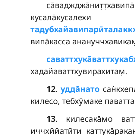
са̄ваджджа̄нит̣т̣хавипа
кусала̄кусалехи в
тадубхайавипарӣталаккх
випа̄касса анануччхавикам
саваттхука̄ваттхука
хадайаваттхувирахитам̣.
12
.
удда̄нато
сан̇кхеп
килесо, тебхӯмаке паваттам
13
. килесака̄мо ват
иччхӣйатӣти каттука̄ра