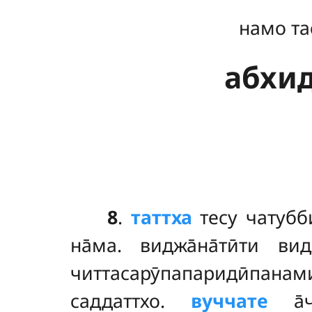
намо та
абхидх
8
.
таттха
тесу чатубб
на̄ма. виджа̄на̄тӣти ви
читтасарӯпапаридӣпана
саддаттхо.
вуччате
а̄ч