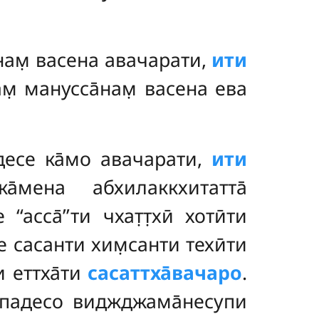
нам̣ васена авачарати,
ити
нам̣ манусса̄нам̣ васена ева
десе ка̄мо авачарати,
ити
мена абхилаккхитатта̄
асса̄’’ти чхат̣т̣хӣ хотӣти
е сасанти хим̣санти техӣти
и еттха̄ти
сасаттха̄вачаро
.
о падесо виджджама̄несупи