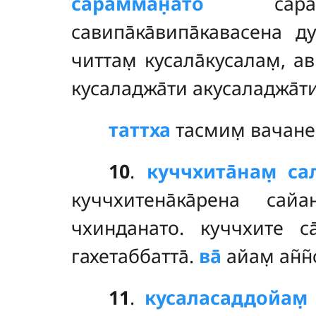
са̄рамман̣ато
са̄рамм
савипа̄ка̄випа̄кавасена 
читтам̣ кусала̄кусалам̣, ав
кусаладжа̄ти акусаладжа̄ти
таттха
тасмим̣ вачане 
10
.
куччхита̄нам̣ са
куччхитена̄ка̄рена сай
чхинданато. куччхите са
гахетаббатта̄.
ва̄
айам̣ ан̃н
11
.
кусаласаддойам̣