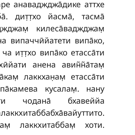
ре анаваджджа̄дике аттхе
а̄. дит̣т̣хо йасма̄, тасма̄
аджджам̣ килеса̄ваджджам̣
а випаччӣйатети випа̄ко,
 ча ит̣т̣хо випа̄ко етасса̄ти
хӣйати анена авин̃н̃а̄там̣
кам̣ лаккхан̣ам̣ етасса̄ти
ипа̄камева кусалам̣. нану
̄ти чодана̄ бхавеййа
ккхитаббабха̄вайуттито.
алам̣ лаккхитаббам̣ хоти.