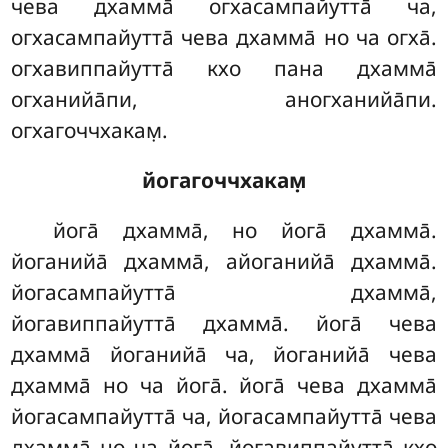
чева дхамма̄ огхасампайутта̄ ча,
огхасампайутта̄ чева дхамма̄ но ча огха̄.
огхавиппайутта̄ кхо пана дхамма̄
огханийа̄пи, аногханийа̄пи.
огхагоччхакам̣.
йогагоччхакам̣
йога̄ дхамма̄, но йога̄ дхамма̄.
йоганийа̄ дхамма̄, айоганийа̄ дхамма̄.
йогасампайутта̄ дхамма̄,
йогавиппайутта̄ дхамма̄. йога̄ чева
дхамма̄ йоганийа̄ ча, йоганийа̄ чева
дхамма̄ но ча йога̄. йога̄ чева дхамма̄
йогасампайутта̄ ча, йогасампайутта̄ чева
дхамма̄ но ча йога̄. йогавиппайутта̄ кхо