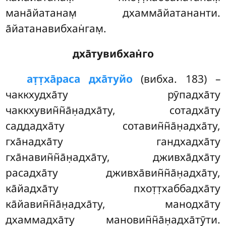
мана̄йатанам̣ дхамма̄йатананти.
а̄йатанавибхан̇гам̣.
дха̄тувибхан̇го
ат̣т̣ха̄раса
дха̄туйо
(вибха. 183) –
чаккхудха̄ту рӯпадха̄ту
чаккхувин̃н̃а̄н̣адха̄ту, сотадха̄ту
саддадха̄ту сотавин̃н̃а̄н̣адха̄ту,
гха̄надха̄ту гандхадха̄ту
гха̄навин̃н̃а̄н̣адха̄ту, дживха̄дха̄ту
расадха̄ту дживха̄вин̃н̃а̄н̣адха̄ту,
ка̄йадха̄ту пхот̣т̣хаббадха̄ту
ка̄йавин̃н̃а̄н̣адха̄ту, манодха̄ту
дхаммадха̄ту мановин̃н̃а̄н̣адха̄тӯти.