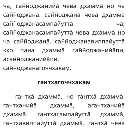
ча, сан̃н̃оджанийа̄ чева дхамма̄ но ча
сан̃н̃оджана̄. сан̃н̃оджана̄ чева дхамма̄
сан̃н̃оджанасампайутта̄ ча,
сан̃н̃оджанасампайутта̄ чева дхамма̄ но
ча сан̃н̃оджана̄. сан̃н̃оджанавиппайутта̄
кхо пана дхамма̄ сан̃н̃оджанийа̄пи,
асан̃н̃оджанийа̄пи.
сан̃н̃оджанагоччхакам̣.
гантхагоччхакам̣
гантха̄ дхамма̄, но гантха̄ дхамма̄.
гантханийа̄ дхамма̄, агантханийа̄
дхамма̄. гантхасампайутта̄ дхамма̄,
гантхавиппайутта̄ дхамма̄. гантха̄ чева