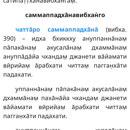
сатипат̣т̣ха̄навибхан̇гам̣.
саммаппадха̄навибхан̇го
чатта̄ро саммаппадха̄на̄
(вибха.
390) – идха бхиккху ануппанна̄нам̣
па̄пака̄нам̣ акусала̄нам̣ дхамма̄нам̣
ануппа̄да̄йа чхандам̣ джанети ва̄йамати
вӣрийам̣ а̄рабхати читтам̣ пагган̣ха̄ти
падахати.
уппанна̄нам̣ па̄пака̄нам̣ акусала̄нам̣
дхамма̄нам̣ паха̄на̄йа чхандам̣ джанети
ва̄йамати вӣрийам̣ а̄рабхати читтам̣
пагган̣ха̄ти падахати.