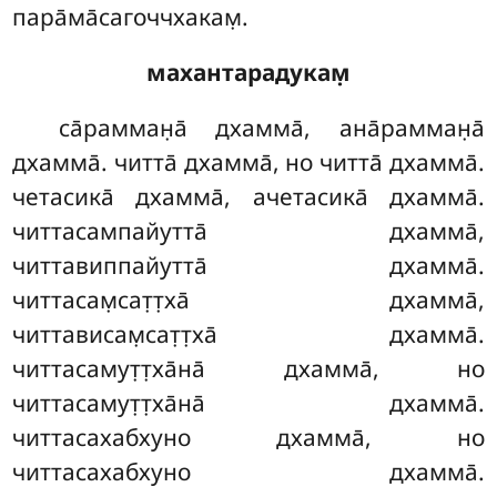
пара̄ма̄сагоччхакам̣.
махантарадукам̣
са̄рамман̣а̄ дхамма̄, ана̄рамман̣а̄
дхамма̄. читта̄ дхамма̄, но читта̄ дхамма̄.
четасика̄ дхамма̄, ачетасика̄ дхамма̄.
читтасампайутта̄ дхамма̄,
читтавиппайутта̄ дхамма̄.
читтасам̣сат̣т̣ха̄ дхамма̄,
читтависам̣сат̣т̣ха̄ дхамма̄.
читтасамут̣т̣ха̄на̄ дхамма̄, но
читтасамут̣т̣ха̄на̄ дхамма̄.
читтасахабхуно дхамма̄, но
читтасахабхуно дхамма̄.