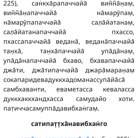
225), сан̇кха̄рапаччайа̄ вин̃н̃а̄н̣ам̣,
вин̃н̃а̄н̣апаччайа̄ на̄марӯпам̣,
на̄марӯпапаччайа̄ сал̣а̄йатанам̣,
сал̣а̄йатанапаччайа̄ пхассо,
пхассапаччайа̄ ведана̄, ведана̄паччайа̄
тан̣ха̄, тан̣ха̄паччайа̄ упа̄да̄нам̣,
упа̄да̄напаччайа̄ бхаво, бхавапаччайа̄
джа̄ти, джа̄типаччайа̄ джара̄маран̣ам̣
сокапаридевадуккхадоманассупа̄йа̄са̄
самбхаванти, еваметасса кеваласса
дуккхаккхандхасса самудайо хоти.
пат̣иччасамуппа̄давибхан̇гам̣.
сатипат̣т̣ха̄навибхан̇го