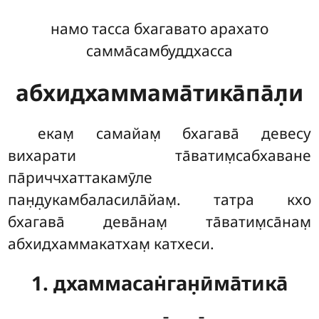
намо тасса бхагавато арахато
самма̄самбуддхасса
абхидхаммама̄тика̄па̄л̣и
екам̣
самайам̣ бхагава̄ девесу
вихарати та̄ватим̣сабхаване
па̄риччхаттакамӯле
пан̣д̣укамбаласила̄йам̣. татра кхо
бхагава̄ дева̄нам̣ та̄ватим̣са̄нам̣
абхидхаммакатхам̣ катхеси.
1. дхаммасан̇ган̣ӣма̄тика̄