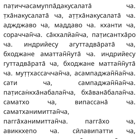
пат̣иччасамуппа̄дакусалата̄ ча.
т̣ха̄накусалата̄ ча, ат̣т̣ха̄накусалата̄ ча.
аджджаво ча, маддаво ча. кханти ча,
сораччан̃ча. са̄кхалйан̃ча, пат̣исантха̄ро
ча. индрийесу агуттадва̄рата̄ ча,
бходжане аматтан̃н̃ута̄ ча. индрийесу
гуттадва̄рата̄ ча, бходжане маттан̃н̃ута̄
ча. мут̣т̣хассаччан̃ча, асампаджан̃н̃ан̃ча.
сати ча, сампаджан̃н̃ан̃ча.
пат̣исан̇кха̄набалан̃ча, бха̄вана̄балан̃ча.
саматхо ча, випассана̄ ча.
саматханимиттан̃ча,
пагга̄ханимиттан̃ча. пагга̄хо ча,
авиккхепо ча. сӣлавипатти ча,