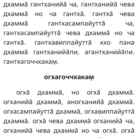
дхамма̄ гантханийа̄ ча, гантханийа̄ чева
дхамма̄ но ча гантха̄
. гантха̄ чева
дхамма̄ гантхасампайутта̄ ча,
гантхасампайутта̄ чева дхамма̄ но ча
гантха̄. гантхавиппайутта̄ кхо пана
дхамма̄ гантханийа̄пи, агантханийа̄пи.
гантхагоччхакам̣.
огхагоччхакам̣
огха̄
дхамма̄, но огха̄ дхамма̄.
огханийа̄ дхамма̄, аногханийа̄ дхамма̄.
огхасампайутта̄ дхамма̄, огхавиппайутта̄
дхамма̄. огха̄ чева дхамма̄ огханийа̄ ча,
огханийа̄ чева дхамма̄ но ча огха̄. огха̄