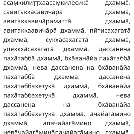
асам̣килит̣т̣хаасам̣килесика̄ дхамма̄.
савитаккасавича̄ра̄ дхамма̄,
авитаккавича̄раматта̄ дхамма̄,
авитаккаавича̄ра̄ дхамма̄. пӣтисахагата̄
дхамма̄, сукхасахагата̄ дхамма̄,
упеккха̄сахагата̄ дхамма̄. дассанена
паха̄табба̄ дхамма̄, бха̄вана̄йа паха̄табба̄
дхамма̄, нева дассанена на бха̄вана̄йа
паха̄табба̄ дхамма̄. дассанена
паха̄таббахетука̄ дхамма̄, бха̄вана̄йа
паха̄таббахетука̄ дхамма̄, нева
дассанена на бха̄вана̄йа
паха̄таббахетука̄ дхамма̄
. а̄чайага̄мино
дхамма̄, апачайага̄мино дхамма̄,
нева̄чайага̄мина̄пачайага̄мино дхамма̄.