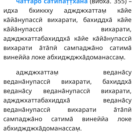
чатта̄ро
сатипат̣т̣ха̄на̄
(вибха. 355) –
идха бхиккху аджджхаттам̣ ка̄йе
ка̄йа̄нупассӣ вихарати, бахиддха̄ ка̄йе
ка̄йа̄нупассӣ вихарати,
аджджхаттабахиддха̄ ка̄йе ка̄йа̄нупассӣ
вихарати а̄та̄пӣ сампаджа̄но сатима̄
винеййа локе абхиджджха̄доманассам̣.
аджджхаттам̣ ведана̄су
ведана̄нупассӣ вихарати, бахиддха̄
ведана̄су ведана̄нупассӣ вихарати,
аджджхаттабахиддха̄ ведана̄су
ведана̄нупассӣ вихарати а̄та̄пӣ
сампаджа̄но сатима̄ винеййа локе
абхиджджха̄доманассам̣.