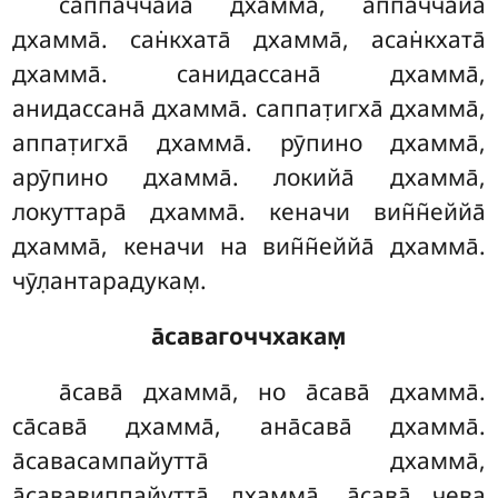
саппаччайа̄ дхамма̄, аппаччайа̄
дхамма̄. сан̇кхата̄ дхамма̄, асан̇кхата̄
дхамма̄. санидассана̄ дхамма̄,
анидассана̄ дхамма̄. саппат̣игха̄ дхамма̄,
аппат̣игха̄
дхамма̄. рӯпино дхамма̄,
арӯпино дхамма̄. локийа̄ дхамма̄,
локуттара̄ дхамма̄. кеначи вин̃н̃еййа̄
дхамма̄, кеначи на вин̃н̃еййа̄ дхамма̄.
чӯл̣антарадукам̣.
а̄савагоччхакам̣
а̄сава̄ дхамма̄, но а̄сава̄ дхамма̄.
са̄сава̄ дхамма̄, ана̄сава̄ дхамма̄.
а̄савасампайутта̄ дхамма̄,
а̄сававиппайутта̄ дхамма̄. а̄сава̄ чева