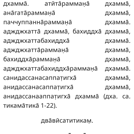
дхамма̄. атӣта̄рамман̣а̄ дхамма̄,
ана̄гата̄рамман̣а̄ дхамма̄,
паччуппанна̄рамман̣а̄ дхамма̄.
аджджхатта̄ дхамма̄, бахиддха̄ дхамма̄,
аджджхаттабахиддха̄ дхамма̄.
аджджхатта̄рамман̣а̄ дхамма̄,
бахиддха̄рамман̣а̄ дхамма̄,
аджджхаттабахиддха̄рамман̣а̄ дхамма̄.
санидассанасаппат̣игха̄ дхамма̄,
анидассанасаппат̣игха̄ дхамма̄,
анидассанааппат̣игха̄ дхамма̄ (дха. са.
тикама̄тика̄ 1-22).
два̄вӣсатитикам̣.