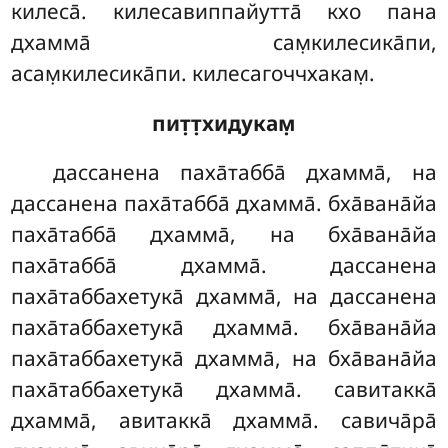
килеса̄. килесавиппайутта̄ кхо пана
дхамма̄ сам̣килесика̄пи,
асам̣килесика̄пи. килесагоччхакам̣.
пит̣т̣хидукам̣
дассанена паха̄табба̄ дхамма̄, на
дассанена паха̄табба̄ дхамма̄. бха̄вана̄йа
паха̄табба̄ дхамма̄, на бха̄вана̄йа
паха̄табба̄ дхамма̄. дассанена
паха̄таббахетука̄ дхамма̄, на дассанена
паха̄таббахетука̄ дхамма̄. бха̄вана̄йа
паха̄таббахетука̄ дхамма̄, на бха̄вана̄йа
паха̄таббахетука̄ дхамма̄. савитакка̄
дхамма̄, авитакка̄ дхамма̄. савича̄ра̄