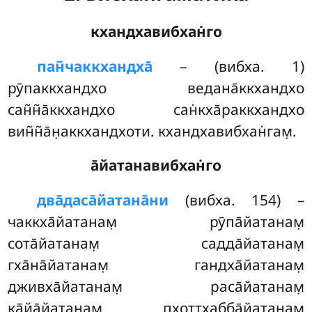
кхандхавибхан̇го
пан̃чаккхандха̄
– (вибха. 1)
рӯпаккхандхо ведана̄ккхандхо
сан̃н̃а̄ккхандхо сан̇кха̄раккхандхо
вин̃н̃а̄н̣аккхандхоти. кхандхавибхан̇гам̣.
а̄йатанавибхан̇го
два̄даса̄йатана̄ни
(вибха. 154) –
чаккха̄йатанам̣ рӯпа̄йатанам̣
сота̄йатанам̣ садда̄йатанам̣
гха̄на̄йатанам̣ гандха̄йатанам̣
дживха̄йатанам̣ раса̄йатанам̣
ка̄йа̄йатанам̣ пхот̣т̣хабба̄йатанам̣