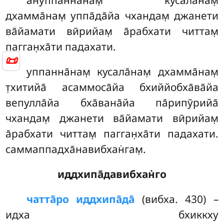
ануппанна̄нам̣ кусала̄нам̣
дхамма̄нам̣ уппа̄да̄йа чхандам̣ джанети
ва̄йамати вӣрийам̣ а̄рабхати читтам̣
пагган̣ха̄ти падахати.
📜
уппанна̄нам̣
кусала̄нам̣ дхамма̄нам̣
т̣хитийа̄ асаммоса̄йа бхиййобха̄ва̄йа
вепулла̄йа бха̄вана̄йа па̄рипӯрийа̄
чхандам̣ джанети ва̄йамати вӣрийам̣
а̄рабхати читтам̣ пагган̣ха̄ти падахати.
саммаппадха̄навибхан̇гам̣.
иддхипа̄давибхан̇го
чатта̄ро иддхипа̄да̄
(вибха. 430) –
идха бхиккху