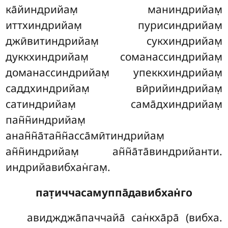
ка̄йиндрийам̣ маниндрийам̣
иттхиндрийам̣ пурисиндрийам̣
джӣвитиндрийам̣ сукхиндрийам̣
дуккхиндрийам̣ соманассиндрийам̣
доманассиндрийам̣ упеккхиндрийам̣
саддхиндрийам̣ вӣрийиндрийам̣
сатиндрийам̣ сама̄дхиндрийам̣
пан̃н̃индрийам̣
анан̃н̃а̄тан̃н̃асса̄мӣтиндрийам̣
ан̃н̃индрийам̣ ан̃н̃а̄та̄виндрийанти.
индрийавибхан̇гам̣.
пат̣иччасамуппа̄давибхан̇го
авиджджа̄паччайа̄ сан̇кха̄ра̄ (вибха.