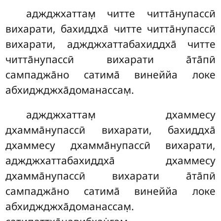
аджджхаттам̣ читте читта̄нупассӣ
вихарати, бахиддха̄ читте читта̄нупассӣ
вихарати, аджджхаттабахиддха̄ читте
читта̄нупассӣ вихарати а̄та̄пӣ
сампаджа̄но сатима̄ винеййа локе
абхиджджха̄доманассам̣.
аджджхаттам̣
дхаммесу
дхамма̄нупассӣ вихарати, бахиддха̄
дхаммесу дхамма̄нупассӣ вихарати,
аджджхаттабахиддха̄ дхаммесу
дхамма̄нупассӣ вихарати а̄та̄пӣ
сампаджа̄но сатима̄ винеййа локе
абхиджджха̄доманассам̣.