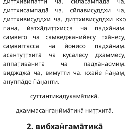
дит̣т̣хивипатти ча. сӣласампада̄ ча,
дит̣т̣хисампада̄ ча. сӣлависуддхи ча,
дит̣т̣хивисуддхи ча. дит̣т̣хивисуддхи кхо
пана, йатха̄дит̣т̣хисса ча падха̄нам̣.
сам̣вего ча сам̣веджанийесу т̣ха̄несу,
сам̣виггасса ча йонисо падха̄нам̣.
асантут̣т̣хита̄ ча кусалесу дхаммесу,
аппат̣ива̄нита̄ ча падха̄насмим̣.
виджджа̄ ча, вимутти ча. кхайе н̃а̄н̣ам̣,
ануппа̄де н̃а̄н̣анти.
суттантикадукама̄тика̄.
дхаммасан̇ган̣ӣма̄тика̄ нит̣т̣хита̄.
2. вибхан̇гама̄тика̄