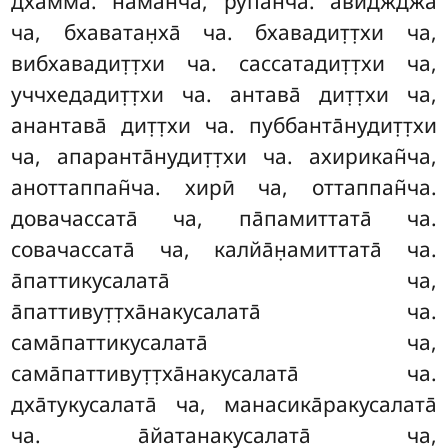
дхамма̄. на̄ман̃ча, рӯпан̃ча. авиджджа̄
ча, бхаватан̣ха̄ ча. бхавадит̣т̣хи ча,
вибхавадит̣т̣хи ча. сассатадит̣т̣хи ча,
уччхедадит̣т̣хи ча. антава̄ дит̣т̣хи ча,
анантава̄ дит̣т̣хи ча. пуббанта̄нудит̣т̣хи
ча, апаранта̄нудит̣т̣хи ча. ахирикан̃ча,
аноттаппан̃ча. хирӣ ча, оттаппан̃ча.
довачассата̄ ча, па̄памиттата̄ ча.
совачассата̄ ча, калйа̄н̣амиттата̄ ча.
а̄паттикусалата̄ ча,
а̄паттивут̣т̣ха̄накусалата̄ ча.
сама̄паттикусалата̄ ча,
сама̄паттивут̣т̣ха̄накусалата̄ ча.
дха̄тукусалата̄ ча, манасика̄ракусалата̄
ча. а̄йатанакусалата̄ ча,