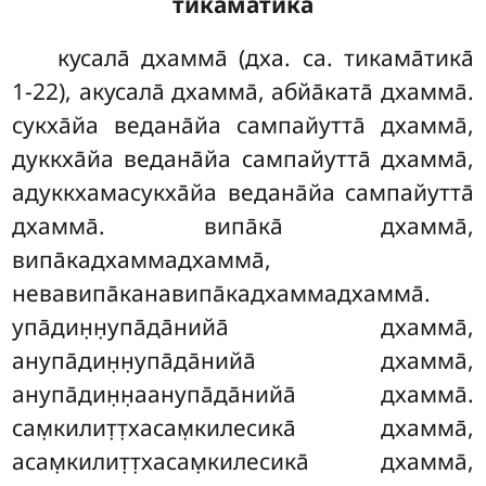
тикама̄тика̄
кусала̄ дхамма̄ (дха. са. тикама̄тика̄
1-22), акусала̄ дхамма̄, абйа̄ката̄ дхамма̄.
сукха̄йа ведана̄йа сампайутта̄ дхамма̄,
дуккха̄йа ведана̄йа сампайутта̄ дхамма̄,
адуккхамасукха̄йа ведана̄йа сампайутта̄
дхамма̄. випа̄ка̄ дхамма̄,
випа̄кадхаммадхамма̄,
невавипа̄канавипа̄кадхаммадхамма̄.
упа̄дин̣н̣упа̄да̄нийа̄
дхамма̄,
анупа̄дин̣н̣упа̄да̄нийа̄ дхамма̄,
анупа̄дин̣н̣аанупа̄да̄нийа̄ дхамма̄.
сам̣килит̣т̣хасам̣килесика̄ дхамма̄,
асам̣килит̣т̣хасам̣килесика̄ дхамма̄,