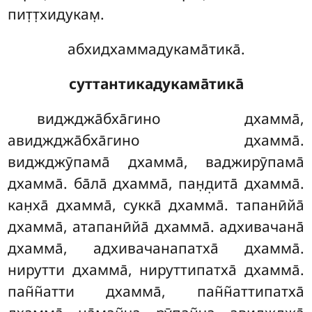
пит̣т̣хидукам̣.
абхидхаммадукама̄тика̄.
суттантикадукама̄тика̄
виджджа̄бха̄гино дхамма̄,
авиджджа̄бха̄гино дхамма̄.
виджджӯпама̄ дхамма̄, ваджирӯпама̄
дхамма̄. ба̄ла̄ дхамма̄, пан̣д̣ита̄ дхамма̄.
кан̣ха̄ дхамма̄
, сукка̄ дхамма̄. тапанӣйа̄
дхамма̄, атапанӣйа̄ дхамма̄. адхивачана̄
дхамма̄, адхивачанапатха̄ дхамма̄.
нирутти дхамма̄, нируттипатха̄ дхамма̄.
пан̃н̃атти дхамма̄, пан̃н̃аттипатха̄