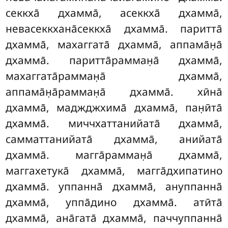
секкха̄ дхамма̄, асеккха̄ дхамма̄,
невасеккхана̄секкха̄ дхамма̄. паритта̄
дхамма̄, махаггата̄ дхамма̄, аппама̄н̣а̄
дхамма̄. паритта̄рамман̣а̄ дхамма̄,
махаггата̄рамман̣а̄ дхамма̄,
аппама̄н̣а̄рамман̣а̄ дхамма̄. хӣна̄
дхамма̄, маджджхима̄ дхамма̄, пан̣ӣта̄
дхамма̄. миччхаттанийата̄ дхамма̄,
самматтанийата̄ дхамма̄, анийата̄
дхамма̄. магга̄рамман̣а̄ дхамма̄,
маггахетука̄ дхамма̄, магга̄дхипатино
дхамма̄. уппанна̄ дхамма̄, ануппанна̄
дхамма̄, уппа̄дино дхамма̄. атӣта̄
дхамма̄, ана̄гата̄ дхамма̄, паччуппанна̄