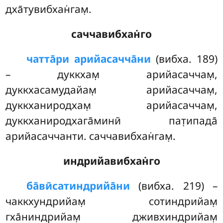
дха̄тувибхан̇гам̣.
саччавибхан̇го
чатта̄ри арийасачча̄ни
(вибха. 189)
– дуккхам̣ арийасаччам̣,
дуккхасамудайам̣ арийасаччам̣,
дуккханиродхам̣ арийасаччам̣,
дуккханиродхага̄минӣ пат̣ипада̄
арийасаччанти. саччавибхан̇гам̣.
индрийавибхан̇го
ба̄вӣсатиндрийа̄ни
(вибха. 219) –
чаккхундрийам̣ сотиндрийам̣
гха̄ниндрийам̣ дживхиндрийам̣