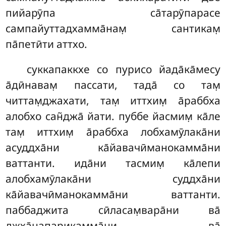
пийарӯпа са̄тарӯпарасе
сампайуттадхамма̄нам̣ сантикам̣
па̄петӣти аттхо.
суккапаккхе со пурисо йада̄ка̄месу
а̄дӣнавам̣ пассати, тада̄ со там̣
читтам̣джахати, там̣ иттхим̣ а̄раббха
алобхо сан̃джа̄ йати. пуббе йасмим̣ ка̄ле
там̣ иттхим̣ а̄раббха лобхамӯлака̄ни
асуддха̄ни ка̄йавачӣманокамма̄ни
ваттанти. ида̄ни тасмим̣ ка̄лепи
алобхамӯлака̄ни суддха̄ни
ка̄йавачӣманокамма̄ни ваттанти.
паббаджита сӣласам̣вара̄ни ва̄
джха̄напарикамма̄ни ва̄