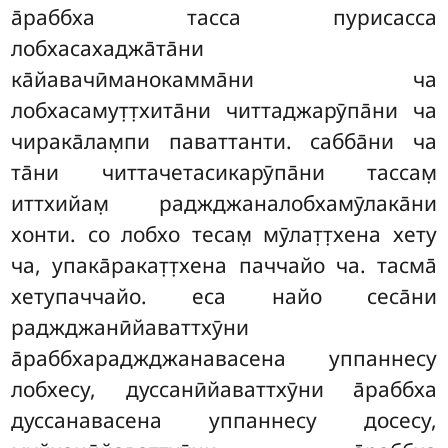
а̄раббха тасса пурисасса
лобхасахаджа̄та̄ни
ка̄йавачӣманокамма̄ни ча
лобхасамут̣т̣хита̄ни читтаджарӯпа̄ни ча
чирака̄лам̣пи паваттанти. сабба̄ни ча
та̄ни читтачетасикарӯпа̄ни тассам̣
иттхийам̣ раджджаналобхамӯлака̄ни
хонти. со лобхо тесам̣ мӯлат̣т̣хена хету
ча, упака̄ракат̣т̣хена паччайо ча. тасма̄
хетупаччайо. еса найо сеса̄ни
раджджанӣйаваттхӯни
а̄раббхараджджанавасена уппаннесу
лобхесу, дуссанӣйаваттхӯни а̄раббха
дуссанавасена уппаннесу досесу,