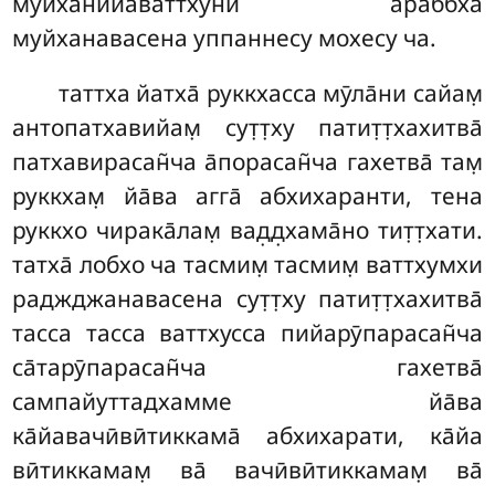
муйханӣйаваттхӯни а̄раббха
муйханавасена уппаннесу мохесу ча.
таттха
йатха̄ руккхасса мӯла̄ни сайам̣
антопатхавийам̣ сут̣т̣ху патит̣т̣хахитва̄
патхавирасан̃ча а̄порасан̃ча гахетва̄ там̣
руккхам̣ йа̄ва агга̄ абхихаранти, тена
руккхо чирака̄лам̣ вад̣д̣хама̄но тит̣т̣хати.
татха̄ лобхо ча тасмим̣ тасмим̣ ваттхумхи
раджджанавасена сут̣т̣ху патит̣т̣хахитва̄
тасса тасса ваттхусса пийарӯпарасан̃ча
са̄тарӯпарасан̃ча гахетва̄
сампайуттадхамме йа̄ва
ка̄йавачӣвӣтиккама̄ абхихарати, ка̄йа
вӣтиккамам̣ ва̄ вачӣвӣтиккамам̣ ва̄