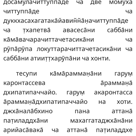
досамӯлачиттуппа̄де ча две момӯха
читтуппа̄де ча
дуккхасахагатака̄йавин̃н̃а̄н̣ачиттуппа̄де
ча т̣хапетва̄ авасеса̄ни сабба̄ни
ка̄ма̄вачарачиттачетасика̄ни ча
рӯпа̄рӯпа локуттарачиттачетасика̄ни ча
сабба̄ни атиит̣т̣харӯпа̄ни ча хонти.
тесупи
ка̄ма̄рамман̣а̄ни гарум̣
каронтассева а̄рамман̣а̄
дхипатипаччайо. гарум̣ акаронтасса
а̄рамман̣а̄дхипатипаччайо на хоти.
джха̄нала̄бхино пана аттана̄
пат̣иладдха̄ни махаггатаджха̄на̄ни
арийаса̄вака̄ ча аттана̄ пат̣иладдхе