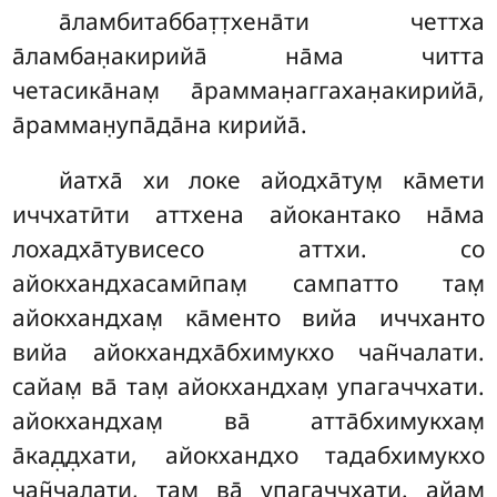
а̄ламбитаббат̣т̣хена̄ти
четтха
а̄ламбан̣акирийа̄ на̄ма читта
четасика̄нам̣ а̄рамман̣аггахан̣акирийа̄,
а̄рамман̣упа̄да̄на кирийа̄.
йатха̄ хи локе айодха̄тум̣ ка̄мети
иччхатӣти аттхена айокантако на̄ма
лохадха̄тувисесо аттхи. со
айокхандхасамӣпам̣ сампатто там̣
айокхандхам̣ ка̄менто вийа иччханто
вийа айокхандха̄бхимукхо чан̃чалати.
сайам̣ ва̄ там̣ айокхандхам̣ упагаччхати.
айокхандхам̣ ва̄ атта̄бхимукхам̣
а̄кад̣д̣хати, айокхандхо тадабхимукхо
чан̃чалати, там̣ ва̄ упагаччхати. айам̣