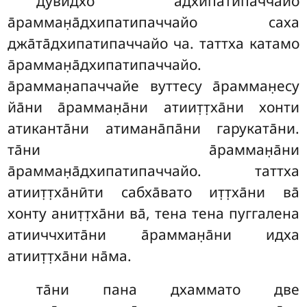
дувидхо адхипатипаччайо
а̄рамман̣а̄дхипатипаччайо саха
джа̄та̄дхипатипаччайо ча. таттха катамо
а̄рамман̣а̄дхипатипаччайо.
а̄рамман̣апаччайе вуттесу а̄рамман̣есу
йа̄ни а̄рамман̣а̄ни атиит̣т̣ха̄ни хонти
атиканта̄ни атимана̄па̄ни гаруката̄ни.
та̄ни а̄рамман̣а̄ни
а̄рамман̣а̄дхипатипаччайо. таттха
атиит̣т̣ха̄нӣти сабха̄вато ит̣т̣ха̄ни ва̄
хонту анит̣т̣ха̄ни ва̄, тена тена пуггалена
атииччхита̄ни а̄рамман̣а̄ни идха
атиит̣т̣ха̄ни на̄ма.
та̄ни пана дхаммато две