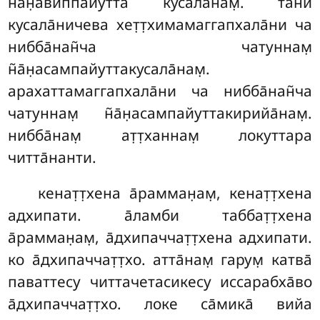
н̃а̄н̣авиппайутта кусала̄нам̣. та̄ни
кусала̄ничева хет̣т̣химамаггапхала̄ни ча
нибба̄нан̃ча чатуннам̣
н̃а̄н̣асампайуттакусала̄нам̣.
арахаттамаггапхала̄ни ча нибба̄нан̃ча
чатуннам̣ н̃а̄н̣асампайуттакирийа̄нам̣.
нибба̄нам̣ ат̣т̣ханнам̣ локуттара
читта̄нанти.
кенат̣т̣хена а̄рамман̣ам̣, кенат̣т̣хена
адхипати. а̄ламби таббат̣т̣хена
а̄рамман̣ам̣, а̄дхипаччат̣т̣хена адхипати.
ко а̄дхипаччат̣т̣хо. атта̄нам̣ гарум̣ катва̄
паваттесу читтачетасикесу иссарабха̄во
а̄дхипаччат̣т̣хо. локе са̄мика̄ вийа