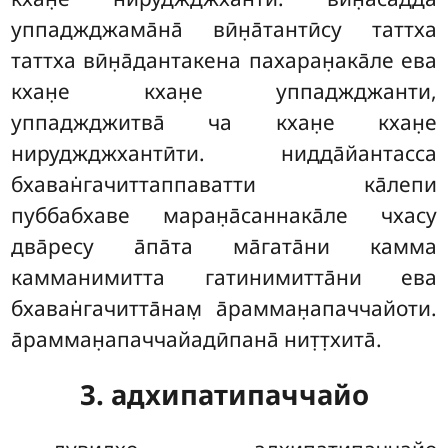
уппаджджама̄на̄ вӣн̣а̄тантӣсу таттха
таттха вӣн̣а̄дантакена пахаран̣ака̄ле ева
кхан̣е кхан̣е уппаджджанти,
уппаджджитва̄ ча кхан̣е кхан̣е
нируджджхантӣти. нидда̄йантасса
бхаван̇гачиттаппаватти ка̄лепи
пуббабхаве маран̣а̄саннака̄ле чхасу
два̄ресу а̄па̄та ма̄гата̄ни камма
камманимитта гатинимитта̄ни ева
бхаван̇гачитта̄нам̣ а̄рамман̣апаччайоти.
а̄рамман̣апаччайадӣпана̄ нит̣т̣хита̄.
3. адхипатипаччайо