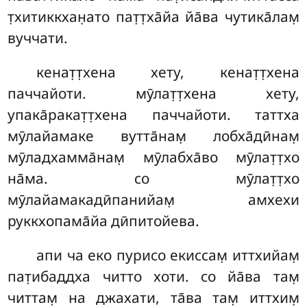
т̣хитиккхан̣ато пат̣т̣ха̄йа йа̄ва чутика̄лам̣
вуччати.
кенат̣т̣хена хету, кенат̣т̣хена
паччайоти. мӯлат̣т̣хена хету,
упака̄ракат̣т̣хена паччайоти. таттха
мӯлайамаке вутта̄нам̣ лобха̄дӣнам̣
мӯладхамма̄нам̣ мӯлабха̄во мӯлат̣т̣хо
на̄ма. со мӯлат̣т̣хо
мӯлайамакадӣпанийам̣ амхехи
руккхопама̄йа дӣпитойева.
апи ча еко пурисо екиссам̣ иттхийам̣
пат̣ибаддха читто хоти. со йа̄ва там̣
читтам̣ на джахати, та̄ва там̣ иттхим̣