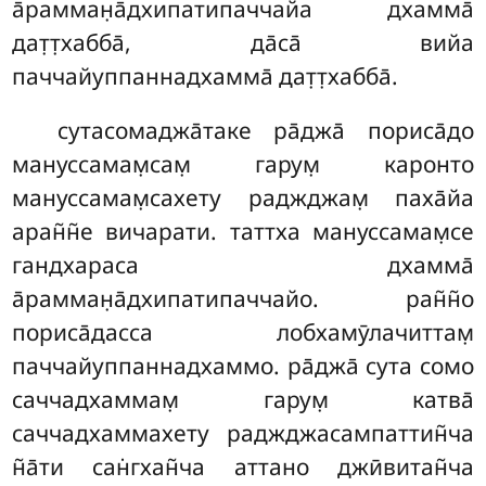
а̄рамман̣а̄дхипатипаччайа дхамма̄
дат̣т̣хабба̄, да̄са̄ вийа
паччайуппаннадхамма̄ дат̣т̣хабба̄.
сутасомаджа̄таке ра̄джа̄ пориса̄до
мануссамам̣сам̣ гарум̣ каронто
мануссамам̣сахету раджджам̣ паха̄йа
аран̃н̃е вичарати. таттха мануссамам̣се
гандхараса дхамма̄
а̄рамман̣а̄дхипатипаччайо. ран̃н̃о
пориса̄дасса лобхамӯлачиттам̣
паччайуппаннадхаммо. ра̄джа̄ сута сомо
саччадхаммам̣ гарум̣ катва̄
саччадхаммахету раджджасампаттин̃ча
н̃а̄ти сан̇гхан̃ча аттано джӣвитан̃ча