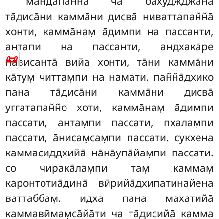
мандапан̃н̃а̄ ча бахуджджана̄
та̄диса̄ни камма̄ни дисва̄ ниваттапан̃н̃а̄
хонти, камма̄нам̣ а̄димпи на пассанти,
антапи на пассанти, андхака̄ре
📜
пависанта̄ вийа хонти, та̄ни камма̄ни
ка̄тум̣ читтам̣пи на намати. пан̃н̃а̄дхико
пана та̄диса̄ни камма̄ни дисва̄
уггатапан̃н̃о хоти, камма̄нам̣ а̄дим̣пи
пассати, антам̣пи пассати, пхалам̣пи
пассати, а̄нисам̣сам̣пи пассати. сукхена
каммасиддхийа̄ на̄на̄упа̄йам̣пи пассати.
со чирака̄лам̣пи там̣ каммам̣
каронтотиа̄дина̄ вӣрийа̄дхипатинайена
ваттаббам̣. идха пана махатийа̄
каммавӣмам̣са̄йа̄ти ча та̄дисийа̄ камма