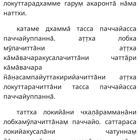
локуттарадхамме гарум̣ акаронта̄ на̄ма
наттхи.
катаме дхамма̄ тасса паччайасса
паччайуппанна̄. ат̣т̣ха лобха
мӯлачитта̄ни ат̣т̣ха
ка̄ма̄вачаракусалачитта̄ни чатта̄ри
ка̄ма̄вачара
н̃а̄н̣асампайуттакирийачитта̄ни ат̣т̣ха
локуттарачитта̄ни тасса паччайасса
паччайуппанна̄.
таттха локийа̄ни чхал̣а̄рамман̣а̄ни
лобхамӯлачитта̄нам̣ паччайо. саттараса
локийакусала̄ни чатуннам̣