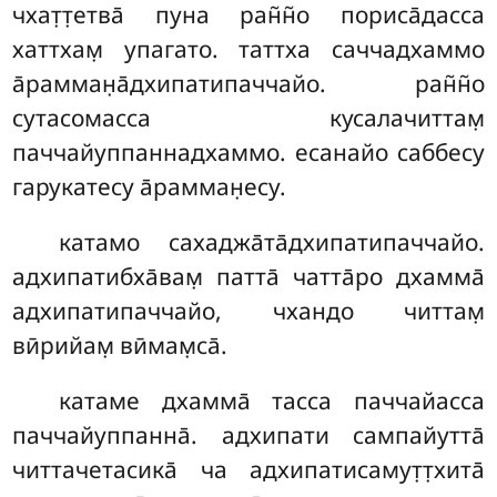
чхат̣т̣етва̄ пуна ран̃н̃о пориса̄дасса
хаттхам̣ упагато. таттха саччадхаммо
а̄рамман̣а̄дхипатипаччайо. ран̃н̃о
сутасомасса кусалачиттам̣
паччайуппаннадхаммо. есанайо саббесу
гарукатесу а̄рамман̣есу.
катамо сахаджа̄та̄дхипатипаччайо.
адхипатибха̄вам̣ патта̄ чатта̄ро дхамма̄
адхипатипаччайо, чхандо читтам̣
вӣрийам̣ вӣмам̣са̄.
катаме дхамма̄ тасса паччайасса
паччайуппанна̄. адхипати сампайутта̄
читтачетасика̄ ча адхипатисамут̣т̣хита̄