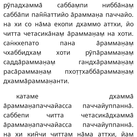
рӯпадхамма̄ саббам̣пи нибба̄нам̣
сабба̄пи пан̃н̃аттийо а̄рамман̣а паччайо.
на хи со на̄ма екопи дхаммо аттхи, йо
читта четасика̄нам̣ а̄рамман̣ам̣ на хоти.
сан̇кхепато пана а̄рамман̣ам̣
чхаббидхам̣ хоти рӯпа̄рамман̣ам̣
садда̄рамман̣ам̣ гандха̄рамман̣ам̣
раса̄рамман̣ам̣ пхот̣т̣хабба̄рамман̣ам̣
дхамма̄рамман̣анти.
катаме дхамма̄
а̄рамман̣апаччайасса паччайуппанна̄.
саббепи читта четасика̄дхамма̄
а̄рамман̣апаччайасса паччайуппанна̄.
на хи кин̃чи читтам̣ на̄ма аттхи, йам̣