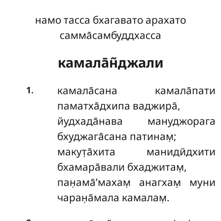
намо тасса бхагавато арахато
самма̄самбуддхасса
камала̄н̃джали
.
камала̄сана камала̄пати
1
паматха̄дхипа ваджира̄,
йудхада̄нава мануджорага
бхуджага̄сана патинам̣;
макут̣а̄хита манидӣдхити
бхамара̄вали бхаджитам̣,
пан̣ама̄’махам̣ анагхам̣ муни
чаран̣а̄мала камалам̣.