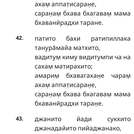
ахам̣ аппат̣исаран̣е,
саран̣ам̣ бхава бхагавам̣ мама
бхаванӣрадхи таране.
.
патито бахи ратипиллака
42
танура̄майа матхито,
вадитум̣ киму видитумпи ча на
сахам̣ матирахито;
амарим̣ бхавагахан̣е чарам̣
ахам̣ аппат̣исаран̣е,
саран̣ам̣ бхава бхагавам̣ мама
бхаванӣрадхи таран̣е.
.
джанито йади сукхито
43
джанадайито пийаджанако,