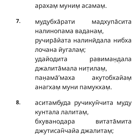
арахам̣ муним̣ асамам̣.
.
мудубха̄рати мадхупа̄сита
7
налинопама ваданам̣,
ручира̄йата налинӣдала нибха
лочана йугалам̣;
удайодита равиман̣д̣ала
джалита̄мала нит̣илам̣,
пан̣ама̄’маха акутобхайам̣
анагхам̣ муни памукхам̣.
.
аситамбуда ручикун̃чита муду
8
кунтала лалитам̣,
бхуванодара витата̄мита
джутисан̃чайа джалитам̣;