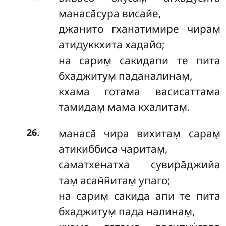
манаса̄сура висайе,
джанито гханатимире чирам̣
атидуккхита хадайо;
на сарим̣ сакидапи те пита
бхаджитум̣ паданалинам̣,
кхама готама васисаттама
тамидам̣ мама кхалитам̣.
.
манаса̄ чира вихитам̣ сарам̣
26
атикиббиса чаритам̣,
саматхенатха сувира̄джийа
там̣ асан̃н̃итам̣ упаго;
на сарим̣ сакида апи те пита
бхаджитум̣ пада налинам̣,