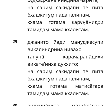
будхаджана ниндийа чарите;
на сарим̣ сакидапи те пита
бхаджитум̣ паданалинам̣,
кхама готама карун̣а̄нидхи
тамидам̣ мама кхалитам̣.
.
джанито йади мануджесупи
29
викалиндрийа нивахо,
тануна̄ карачаран̣а̄дихи
викате’ниха дукхито;
на сарим̣ сакидапи те пита
бхаджитум̣ паданалинам̣,
кхама готама матиса̄гара
тамидам̣ мама кхалитам̣.
.
видхина̄хита матибха̄вана
30