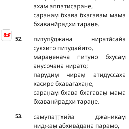
ахам̣ аппат̣исаран̣е,
саран̣ам̣ бхава бхагавам̣ мама
бхаванӣрадхи таран̣е.
📜
.
питупӯджана нирата̄сайа
52
сукхито питудайито,
маран̣енача питуно бхусам̣
анусочана нирато;
парудим̣ чирам̣ атидуссаха
касире бхавагахан̣е,
саран̣ам̣ бхава бхагавам̣ мама
бхаванӣрадхи таран̣е.
.
самупат̣т̣хийа джаникам̣
53
ниджам̣ абхива̄дана парамо,