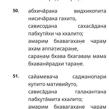
.
абхича̄рака видхикопита
50
нисича̄рака гахито,
сависодана сахаса̄дана
пабхутӣхи ча кхалито;
амарим̣ бхавагахан̣е чарам̣
ахам̣ аппат̣исаран̣е,
саран̣ам̣ бхава бхагавам̣ мама
бхаванӣрадхи таран̣е.
.
сайамевача саджанопари
51
купито мативийуто,
сависа̄дана галакантана
пабхута̄мита кхалито;
амарим̣ бхавагахан̣е чарам̣