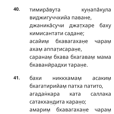
.
тимира̄вута кун̣апа̄кула
40
виджигуччхийа паване,
джаника̄сучи джат̣харе баху
кимисантати садане;
асайим̣ бхавагахан̣е чарам̣
ахам̣ аппат̣исаран̣е,
саранам̣ бхава бхагавам̣ мама
бхаванӣрадхи таран̣е.
.
бахи никкхамам̣ асаким̣
41
бхагатирийам̣ патха патито,
агадан̇кара ката саллака
сатакхан̣д̣ита каран̣о;
амарим̣ бхавагахан̣е чарам̣