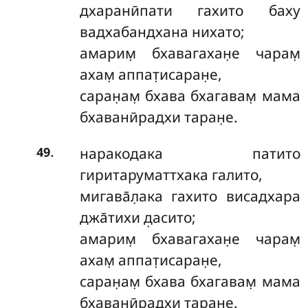
дхаранӣпати гахито баху
вадхабандхана нихато;
амарим̣ бхавагахан̣е чарам̣
ахам̣ аппат̣исаран̣е,
саран̣ам̣ бхава бхагавам̣ мама
бхаванӣрадхи таран̣е.
.
наракодака патито
49
гиритаруматтхака галито,
мигава̄л̣ака гахито висадхара
джа̄тихи д̣асито;
амарим̣ бхавагахан̣е чарам̣
ахам̣ аппат̣исаран̣е,
саран̣ам̣ бхава бхагавам̣ мама
бхаванӣрадхи таран̣е.