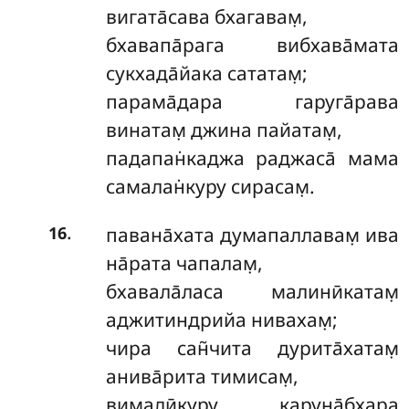
вигата̄сава бхагавам̣,
бхавапа̄рага вибхава̄мата
сукхада̄йака сататам̣;
парама̄дара гаруга̄рава
винатам̣ джина пайатам̣,
падапан̇каджа раджаса̄ мама
самалан̇куру сирасам̣.
.
павана̄хата думапаллавам̣ ива
16
на̄рата чапалам̣,
бхавала̄ласа малинӣкатам̣
аджитиндрийа нивахам̣;
чира сан̃чита дурита̄хатам̣
анива̄рита тимисам̣,
вималӣкуру карун̣а̄бхара