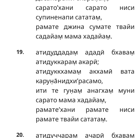
сарато’хани сарато ниси
супиненапи сататам̣,
рамате джина сумате твайи
садайам̣ мама хадайам̣.
.
атидуддадам̣ ададӣ бхавам̣
19
атидуккарам̣ акарӣ;
атидуккхамам̣ акхамӣ вата
карун̣а̄нидхи’расамо,
ити те гун̣ам̣ анагхам̣ муни
сарато мама хадайам̣,
рамате’хани рамате ниси
рамате твайи сататам̣.
.
атидуччарам̣ ачарӣ бхавам̣
20