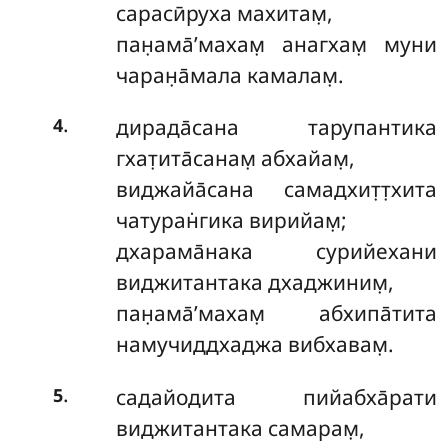
сарасӣруха махитам̣,
пан̣ама̄’махам̣ анагхам̣ муни
чаран̣а̄мала камалам̣.
.
дирада̄сана тарупантика
4
гхат̣ита̄санам̣ абхайам̣,
виджайа̄сана самадхит̣т̣хита
чатуран̇гика вирийам̣;
дхарама̄нака сурийехани
виджитантака дхаджиним̣,
пан̣ама̄’махам̣ абхипа̄тита
намучиддхаджа вибхавам̣.
.
садайодита пийабха̄рати
5
виджитантака самарам̣,