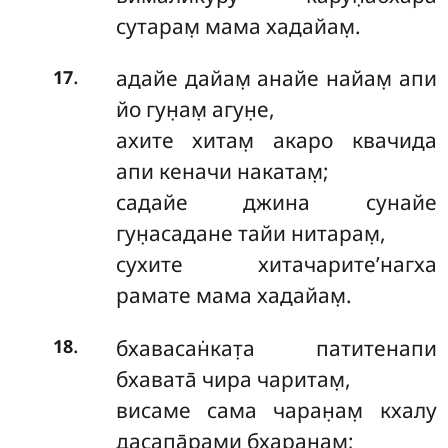
сутарам̣ мама хадайам̣.
.
адайе дайам̣ анайе найам̣ апи
17
йо гун̣ам̣ агун̣е,
ахите хитам̣ акаро квачида
апи кеначи накатам̣;
садайе джина сунайе
гун̣асадане тайи нитарам̣,
сухите хитачарите’нагха
рамате мама хадайам̣.
.
бхавасан̇кат̣а патитенапи
18
бхавата̄ чира чаритам̣,
висаме сама чаран̣ам̣ кхалу
дасапа̄рами бхаран̣ам̣;