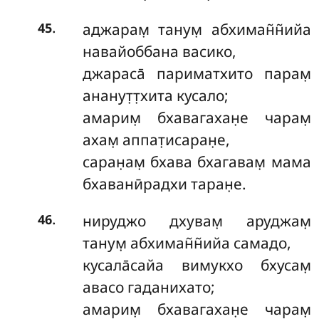
.
аджарам̣ танум̣ абхиман̃н̃ийа
45
навайоббана васико,
джараса̄ париматхито парам̣
ананут̣т̣хита кусало;
амарим̣ бхавагахан̣е чарам̣
ахам̣ аппат̣исаран̣е,
саран̣ам̣ бхава бхагавам̣ мама
бхаванӣрадхи таран̣е.
.
нируджо дхувам̣ аруджам̣
46
танум̣ абхиман̃н̃ийа самадо,
кусала̄сайа вимукхо бхусам̣
авасо гаданихато;
амарим̣ бхавагахан̣е чарам̣