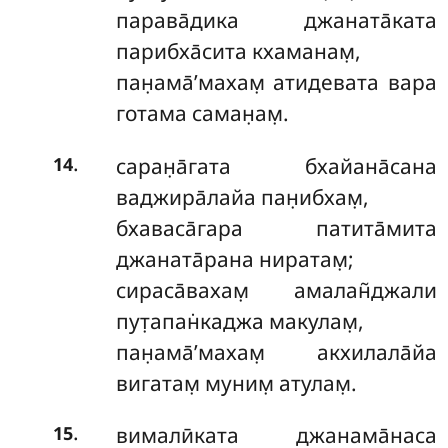
парава̄дика джаната̄ката
парибха̄сита кхаманам̣,
пан̣ама̄’махам̣ атидевата вара
готама саман̣ам̣.
.
саран̣а̄гата бхайана̄сана
14
ваджира̄лайа пан̣ибхам̣,
бхаваса̄гара патита̄мита
джаната̄рана ниратам̣;
сираса̄вахам̣ амалан̃джали
пут̣апан̇каджа макулам̣,
пан̣ама̄’махам̣ акхилала̄йа
вигатам̣ муним̣ атулам̣.
.
вималӣката джанама̄наса
15