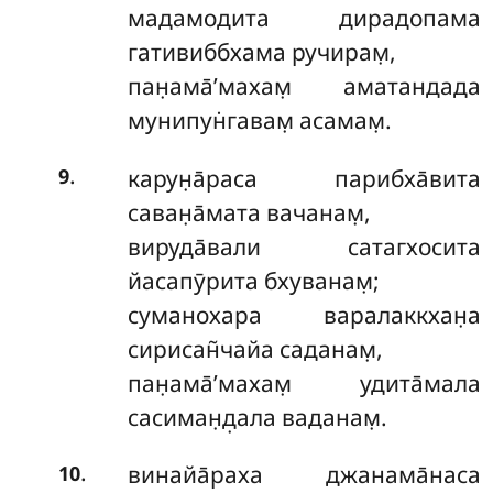
мадамодита дирадопама
гативиббхама ручирам̣,
пан̣ама̄’махам̣ аматандада
мунипун̇гавам̣ асамам̣.
.
карун̣а̄раса парибха̄вита
9
саван̣а̄мата вачанам̣,
вируда̄вали сатагхосита
йасапӯрита бхуванам̣;
суманохара варалаккхан̣а
сирисан̃чайа саданам̣,
пан̣ама̄’махам̣ удита̄мала
сасиман̣д̣ала ваданам̣.
.
винайа̄раха джанама̄наса
10