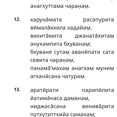
анагхуттама чаран̣ам̣.
.
карун̣а̄мата расапурита
12
вӣмала̄кхила хадайам̣,
вихита̄мита джаната̄хитам̣
анукампита бхуванам̣;
бхуване сутам̣ аванӣпати сата
севита чаран̣ам̣,
пан̣ама̄’махам̣ анагхам̣ муним̣
агхана̄сана чатурам̣.
.
аратӣрати парипӣлита
13
йатима̄наса даманам̣,
ниджаса̄сана винива̄рита
путхутиттхийа саман̣ам̣;