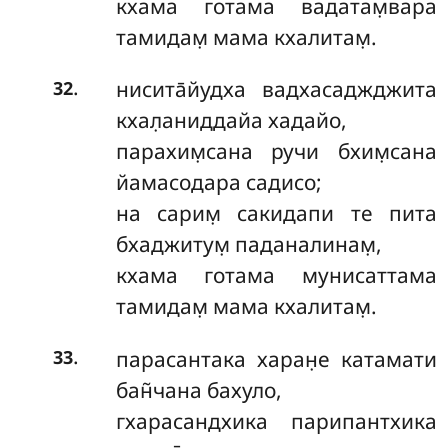
кхама готама вадатам̣вара
тамидам̣ мама кхалитам̣.
.
нисита̄йудха вадхасаджджита
32
кхал̣аниддайа хадайо,
парахим̣сана ручи бхим̣сана
йамасодара садисо;
на сарим̣ сакидапи те пита
бхаджитум̣ паданалинам̣,
кхама готама мунисаттама
тамидам̣ мама кхалитам̣.
.
парасантака харан̣е катамати
33
бан̃чана бахуло,
гхарасандхика парипантхика