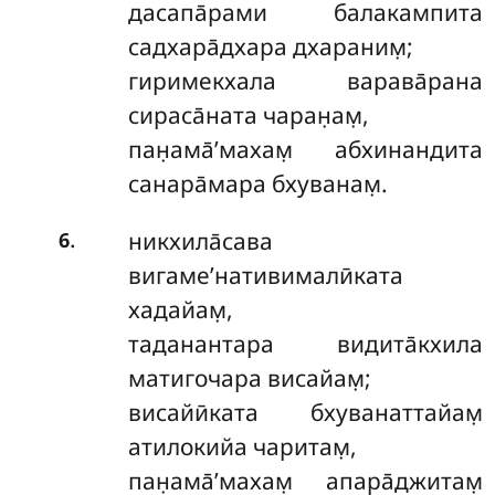
дасапа̄рами балакампита
садхара̄дхара дхараним̣;
гиримекхала варава̄рана
сираса̄ната чаран̣ам̣,
пан̣ама̄’махам̣ абхинандита
санара̄мара бхуванам̣.
.
никхила̄сава
6
вигаме’нативималӣката
хадайам̣,
таданантара видита̄кхила
матигочара висайам̣;
висайӣката бхуванаттайам̣
атилокийа чаритам̣,
пан̣ама̄’махам̣ апара̄джитам̣