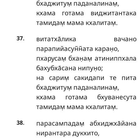
бхаджитум̣ паданалинам̣,
кхама готама виджитантака
тамидам̣ мама кхалитам̣.
.
витатха̄лика вачано
37
парапийасун̃н̃ата каран̣о,
пхарусам̣ бхан̣ам̣ атиниппхала
бахубха̄сана нипун̣о;
на сарим̣ сакидапи те пита
бхаджитум̣ паданалинам̣,
кхама готама бхуванесута
тамидам̣ мама кхалитам̣.
.
парасампадам̣ абхиджха̄йана
38
нирантара дукхито,