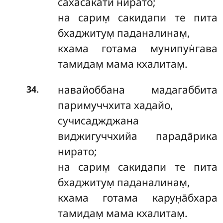
сахаса̄кати нирато;
на сарим̣ сакидапи те пита
бхаджитум̣ паданалинам̣,
кхама готама мунипун̇гава
тамидам̣ мама кхалитам̣.
.
навайоббана мадагаббита
34
паримуччхита хадайо,
сучисаджджана
виджигуччхийа парада̄рика
нирато;
на сарим̣ сакидапи те пита
бхаджитум̣ паданалинам̣,
кхама готама карун̣а̄бхара
тамидам̣ мама кхалитам̣.