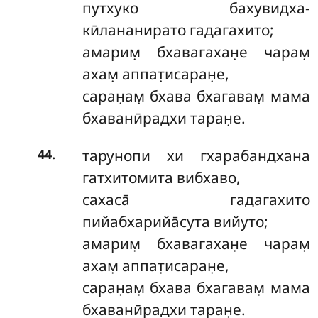
путхуко бахувидха-
кӣлананирато гадагахито;
амарим̣ бхавагахан̣е чарам̣
ахам̣ аппат̣исаран̣е,
саран̣ам̣ бхава бхагавам̣ мама
бхаванӣрадхи таран̣е.
.
тарунопи хи гхарабандхана
44
гатхитомита вибхаво,
сахаса̄ гадагахито
пийабхарийа̄сута вийуто;
амарим̣ бхавагахан̣е чарам̣
ахам̣ аппат̣исаран̣е,
саран̣ам̣ бхава бхагавам̣ мама
бхаванӣрадхи таран̣е.