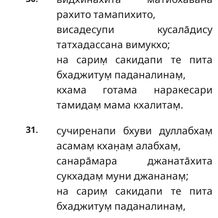
рахито тамапихито,
висадесупи кусала̄дису
татхадассана вимукхо;
на сарим̣ сакидапи те пита
бхаджитум̣ паданалинам̣,
кхама готама наракесари
тамидам̣ мама кхалитам̣.
.
сучиренапи бхуви дуллабхам̣
31
асамам̣ кхан̣ам̣ алабхам̣,
санара̄мара джаната̄хита
сукхадам̣ муни джананам̣;
на сарим̣ сакидапи те пита
бхаджитум̣ паданалинам̣,