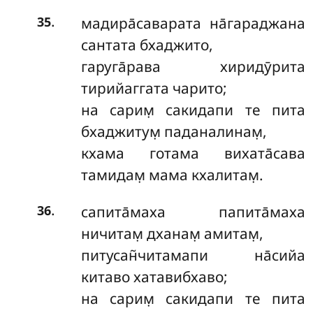
.
мадира̄саварата на̄гараджана
35
сантата бхаджито,
гаруга̄рава хиридӯрита
тирийаггата чарито;
на сарим̣ сакидапи те пита
бхаджитум̣ паданалинам̣,
кхама готама вихата̄сава
тамидам̣ мама кхалитам̣.
.
сапита̄маха папита̄маха
36
ничитам̣ дханам̣ амитам̣,
питусан̃читамапи на̄сийа
китаво хатавибхаво;
на сарим̣ сакидапи те пита