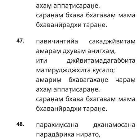
ахам̣ аппат̣исаран̣е,
саран̣ам̣ бхава бхагавам̣ мама
бхаванӣрадхи таран̣е.
.
павичинтийа сакаджӣвитам̣
47
амарам̣ дхувам̣ анигхам̣,
ити джӣвитамадагаббита
матируджджхита кусало;
амарим̣ бхавагахан̣е чарам̣
ахам̣ аппат̣исаран̣е,
саран̣ам̣ бхава бхагавам̣ мама
бхаванӣрадхи таран̣е.
.
парахим̣сана дханамосана
48
парада̄рика нирато,