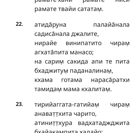
рамате твайи сататам̣.
.
атида̄руна палайа̄нала
22
садиса̄нала джалите,
нирайе винипатито чирам̣
агхата̄пита манасо;
на сарим̣ сакида апи те пита
бхаджитум̣ паданалинам̣,
кхама готама нараса̄ратхи
тамидам̣ мама кхалитам̣.
.
тирийаггата-гатийам̣ чирам̣
23
анават̣т̣хита чарито,
атинит̣т̣хура вадхатаджджита
бхайакампита хадайо;