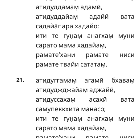
атидуддамам̣ адамӣ,
атидуддайам̣ адайӣ вата
садайа̄пара хадайо;
ити те гун̣ам̣ анагхам̣ муни
сарато мама хадайам̣,
рамате’хани рамате ниси
рамате твайи сататам̣.
.
атидуггамам̣ агамӣ бхавам̣
21
атидуджджайам̣ аджайӣ,
атидуссахам̣ асахӣ вата
самупеккхита манасо;
ити те гун̣ам̣ анагхам̣ муни
сарато мама хадайам̣,
рамате’хани рамате ниси