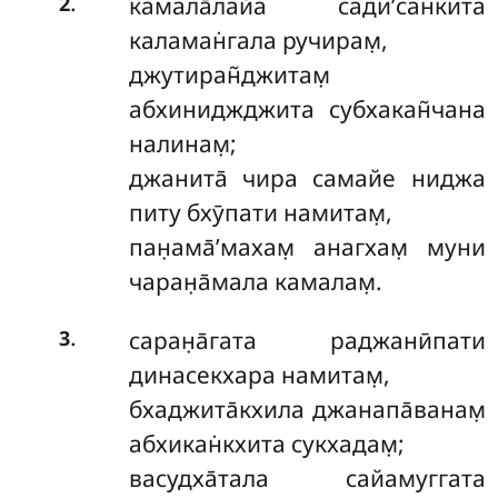
.
камала̄лайа сади’сан̇кита
2
каламан̇гала ручирам̣,
джутиран̃джитам̣
абхиниджджита субхакан̃чана
налинам̣;
джанита̄ чира самайе ниджа
питу бхӯпати намитам̣,
пан̣ама̄’махам̣ анагхам̣ муни
чаран̣а̄мала камалам̣.
.
саран̣а̄гата раджанӣпати
3
динасекхара намитам̣,
бхаджита̄кхила джанапа̄ванам̣
абхикан̇кхита сукхадам̣;
васудха̄тала сайамуггата