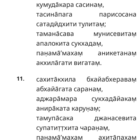
кумуда̄кара сасинам̣,
тасина̄пага парисосана
сатадӣдхити тулитам̣;
тамана̄сава мунисевитам̣
апалокита сукхадам̣,
пан̣ама̄’махам̣ аникетанам̣
акхила̄гати вигатам̣.
.
сахита̄кхила бхайабхеравам̣
11
абхайа̄гата саранам̣,
аджара̄мара сукхада̄йакам̣
анира̄ката карун̣ам̣;
тамупа̄сака джанасевита
супатит̣т̣хита чаран̣ам̣,
пан̣ама̄’махам̣ ахита̄пахам̣