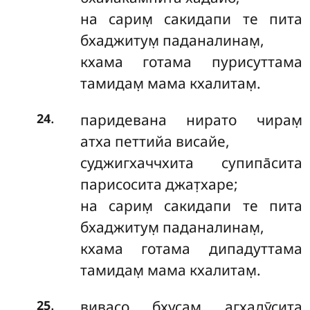
на сарим̣ сакидапи те пита
бхаджитум̣ паданалинам̣,
кхама готама пурисуттама
тамидам̣ мама кхалитам̣.
.
паридевана нирато чирам̣
24
атха петтийа висайе,
суджигхаччхита супипа̄сита
парисосита джат̣харе;
на сарим̣ сакидапи те пита
бхаджитум̣ паданалинам̣,
кхама готама дипадуттама
тамидам̣ мама кхалитам̣.
.
вивасо бхусам̣ агхадӯсита
25