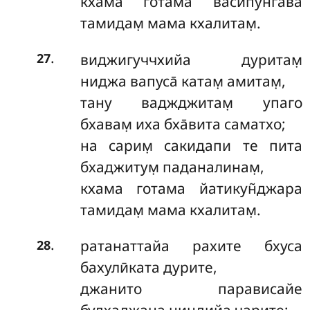
кхама готама васипун̇гава
тамидам̣ мама кхалитам̣.
.
виджигуччхийа дуритам̣
27
ниджа вапуса̄ катам̣ амитам̣,
тану ваджджитам̣ упаго
бхавам̣ иха бха̄вита саматхо;
на сарим̣ сакидапи те пита
бхаджитум̣ паданалинам̣,
кхама готама йатикун̃джара
тамидам̣ мама кхалитам̣.
.
ратанаттайа рахите бхуса
28
бахулӣката дурите,
джанито парависайе