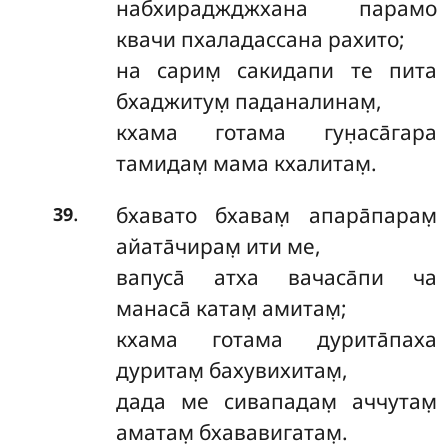
набхираджджхана парамо
квачи пхаладассана рахито;
на сарим̣ сакидапи те пита
бхаджитум̣ паданалинам̣,
кхама готама гун̣аса̄гара
тамидам̣ мама кхалитам̣.
.
бхавато бхавам̣ апара̄парам̣
39
айата̄чирам̣ ити ме,
вапуса̄ атха вачаса̄пи ча
манаса̄ катам̣ амитам̣;
кхама готама дурита̄паха
дуритам̣ бахувихитам̣,
дада ме сивападам̣ аччутам̣
аматам̣ бхававигатам̣.