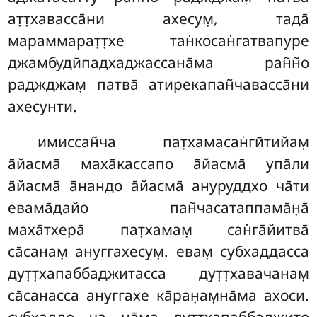
ат̣т̣хавасса̄ни ахесум̣, тада̄
мараммарат̣т̣хе тан̇косан̇гатвапуре
джамбудӣпадхаджассана̄ма ран̃н̃о
раджджам̣ патва̄ атирекапан̃чавасса̄ни
ахесунти.
имиссан̃ча пат̣хамасан̇гӣтийам̣
а̄йасма̄ маха̄кассапо а̄йасма̄ упа̄ли
а̄йасма̄ а̄нандо а̄йасма̄ ануруддхо ча̄ти
евама̄дайо пан̃часатаппама̄н̣а̄
маха̄тхера̄ пат̣хамам̣ сан̇га̄йитва̄
са̄санам̣ ануггахесум̣. евам̣
субхаддасса
дут̣т̣хапаббаджитасса дут̣т̣хавачанам̣
са̄санасса ануггахе ка̄ран̣ам̣на̄ма ахоси.