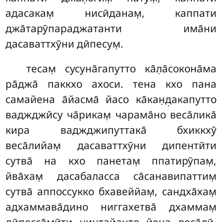
адасакам̣ нисӣданам̣, каппати
джа̄тарӯпараджатанти има̄ни
дасаваттхӯни дӣпесум̣.
тесам̣ сусуна̄гапутто ка̄л̣а̄сокона̄ма
ра̄джа̄ паккхо ахоси. тена кхо пана
самайена а̄йасма̄ йасо ка̄кан̣д̣акапутто
ваджджӣсу ча̄рикам̣ чарама̄но веса̄лика̄
кира ваджджипуттака̄ бхиккхӯ
веса̄лийам̣ дасаваттхӯни дипентӣти
сутва̄ на кхо панетам̣ ппатирӯпам̣,
йва̄хам̣ дасабаласса са̄санавипаттим̣
сутва̄ аппоссукко бхавеййам̣, сандха̄хам̣
адхаммава̄дино ниггахетва̄ дхаммам̣