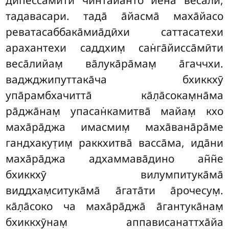
дӣпесса̄мӣти чинтайанто йена веса̄лӣ,
тадавасари. тада̄ а̄йасма̄ маха̄йасо
реватасаббака̄миа̄дӣхи саттасатехи
арахантехи саддхим̣ сан̇га̄йисса̄мӣти
веса̄лийам̣ ва̄лука̄ра̄мам̣ а̄гаччхи.
ваджджипуттака̄ча бхиккхӯ
упа̄рамбхачитта̄ ка̄л̣а̄сокам̣на̄ма
ра̄джа̄нам̣ упасан̇камитва̄ майам̣ кхо
маха̄ра̄джа имасмим̣ маха̄вана̄ра̄ме
гандхакут̣им̣ раккхитва̄ васса̄ма, ида̄ни
маха̄ра̄джа адхаммава̄дино ан̃н̃е
бхиккхӯ вилумпитука̄ма̄
виддхам̣ситука̄ма̄ а̄гата̄ти а̄рочесум̣.
ка̄л̣а̄соко
ча маха̄ра̄джа̄ а̄гантука̄нам̣
бхиккхӯнам̣ аппависанаттха̄йа