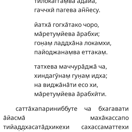
тилокаггам̣ва а̄да̄йа,
гаччхӣ пагева ан̃н̃есу.
йатха̄ гогха̄тако чоро,
ма̄ретум̣йева а̄рабхи;
гон̣ам̣ ладдха̄на локамхи,
пайоджанам̣ва еттакам̣.
татхева маччура̄джа̄ ча,
хиндагӯнам̣ гун̣ам̣ идха;
на виджа̄на̄ти есо хи,
ма̄ретум̣йева а̄рабхӣти.
сатта̄хапариниббуте ча бхагавати
а̄йасма̄ маха̄кассапо
тийад̣д̣хасата̄дхикехи сахассаматтехи