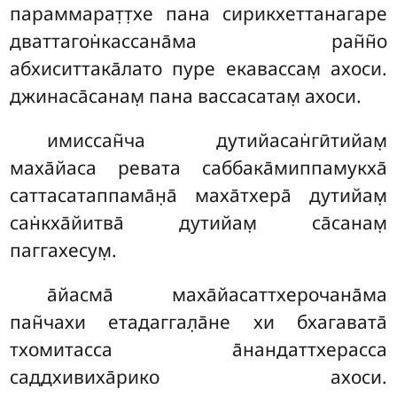
параммарат̣т̣хе пана сирикхеттанагаре
дваттагон̇кассана̄ма ран̃н̃о
абхиситтака̄лато пуре екавассам̣ ахоси.
джинаса̄санам̣ пана вассасатам̣ ахоси.
имиссан̃ча дутийасан̇гӣтийам̣
маха̄йаса ревата саббака̄миппамукха̄
саттасатаппама̄н̣а̄ маха̄тхера̄ дутийам̣
сан̇кха̄йитва̄ дутийам̣ са̄санам̣
паггахесум̣.
а̄йасма̄ маха̄йасаттхерочана̄ма
пан̃чахи етадаггал̣а̄не хи бхагавата̄
тхомитасса а̄нандаттхерасса
саддхивиха̄рико ахоси.