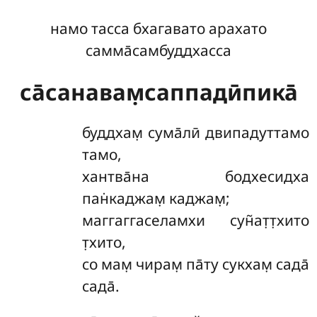
намо тасса бхагавато арахато
самма̄самбуддхасса
са̄санавам̣саппадӣпика̄
буддхам̣
сума̄лӣ двипадуттамо
тамо,
хантва̄на бодхесидха
пан̇каджам̣ каджам̣;
маггаггаселамхи сун̃ат̣т̣хито
т̣хито,
со мам̣ чирам̣ па̄ту сукхам̣ сада̄
сада̄.