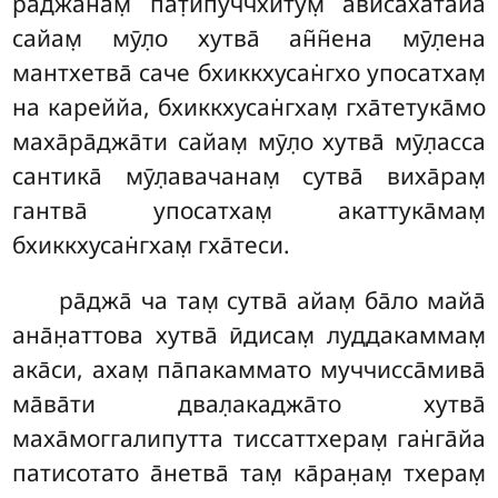
ра̄джа̄нам̣ пат̣ипуччхитум̣ ависахата̄йа
сайам̣ мӯл̣о хутва̄ ан̃н̃ена мӯл̣ена
мантхетва̄ саче бхиккхусан̇гхо упосатхам̣
на кареййа, бхиккхусан̇гхам̣ гха̄тетука̄мо
маха̄ра̄джа̄ти сайам̣ мӯл̣о хутва̄ мӯл̣асса
сантика̄ мӯл̣авачанам̣ сутва̄ виха̄рам̣
гантва̄ упосатхам̣ акаттука̄мам̣
бхиккхусан̇гхам̣ гха̄теси.
ра̄джа̄ ча там̣ сутва̄ айам̣ ба̄ло майа̄
ана̄н̣аттова хутва̄ ӣдисам̣ луддакаммам̣
ака̄си, ахам̣ па̄пакаммато муччисса̄мива̄
ма̄ва̄ти двал̣акаджа̄то хутва̄
маха̄моггалипутта тиссаттхерам̣ ган̇га̄йа
патисотато а̄нетва̄ там̣ ка̄ран̣ам̣ тхерам̣