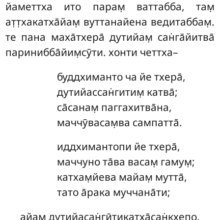
йаметтха ито парам̣ ваттабба, там̣
ат̣т̣хакатха̄йам̣ вуттанайена ведитаббам̣.
те пана маха̄тхера̄ дутийам̣ сан̇га̄йитва̄
паринибба̄йим̣сӯти. хонти четтха–
буддхиманто ча йе тхера̄,
дутийассан̇гитим̣ катва̄;
са̄санам̣ паггахитва̄на,
маччӯвасам̣ва сампатта̄.
иддхимантопи йе тхера̄,
маччуно та̄ва васам̣ гамум̣;
катхам̣йева майам̣ мутта̄,
тато а̄рака муччана̄ти;
айам̣ дутийасан̇гӣтикатха̄сан̇кхепо.