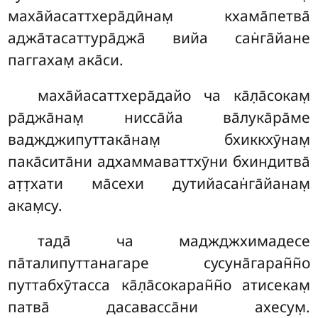
маха̄йасаттхера̄дӣнам̣ кхама̄петва̄
аджа̄тасаттура̄джа̄ вийа сан̇га̄йане
паггахам̣ ака̄си.
маха̄йасаттхера̄дайо ча ка̄л̣а̄сокам̣
ра̄джа̄нам̣ нисса̄йа ва̄лука̄ра̄ме
ваджджипуттака̄нам̣ бхиккхӯнам̣
пака̄сита̄ни адхаммаваттхӯни бхиндитва̄
ат̣т̣хати ма̄сехи дутийасан̇га̄йанам̣
акам̣су.
тада̄ ча маджджхимадесе
па̄талипуттанагаре сусуна̄гаран̃н̃о
путтабхӯтасса ка̄л̣а̄сокаран̃н̃о атисекам̣
патва̄ дасавасса̄ни ахесум̣.