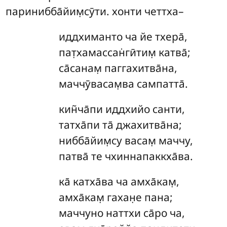
паринибба̄йим̣сӯти. хонти четтха–
иддхиманто ча йе тхера̄,
пат̣хамассан̇гӣтим̣ катва̄;
са̄санам̣ паггахитва̄на,
маччӯвасам̣ва сампатта̄.
кин̃ча̄пи иддхийо санти,
татха̄пи та̄ джахитва̄на;
нибба̄йим̣су васам̣ маччу,
патва̄ те чхиннапаккха̄ва.
ка̄
катха̄ва ча амха̄кам̣,
амха̄кам̣ гахан̣е пана;
маччуно наттхи са̄ро ча,