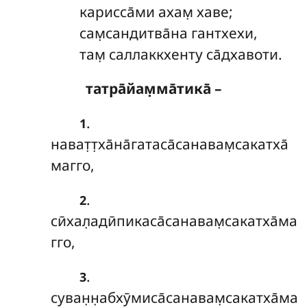
карисса̄ми ахам̣ хаве;
сам̣сандитва̄на гантхехи,
там̣ саллаккхенту са̄дхавоти.
татра̄йам̣ма̄тика̄ –
.
1
нават̣т̣ха̄на̄гатаса̄санавам̣сакатха̄
магго,
.
2
сӣхал̣адӣпикаса̄санавам̣сакатха̄ма
гго,
.
3
суван̣н̣абхӯмиса̄санавам̣сакатха̄ма