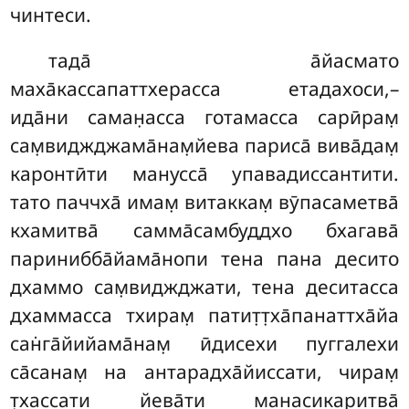
чинтеси.
тада̄ а̄йасмато
маха̄кассапаттхерасса етадахоси,–
ида̄ни саман̣асса готамасса сарӣрам̣
сам̣виджджама̄нам̣йева париса̄ вива̄дам̣
каронтӣти манусса̄ упавадиссантити.
тато паччха̄ имам̣ витаккам̣ вӯпасаметва̄
кхамитва̄ самма̄самбуддхо бхагава̄
паринибба̄йама̄нопи тена пана десито
дхаммо сам̣виджджати, тена деситасса
дхаммасса тхирам̣ патит̣т̣ха̄панаттха̄йа
сан̇га̄йийама̄нам̣ ӣдисехи пуггалехи
са̄санам̣ на антарадха̄йиссати, чирам̣
т̣хассати йева̄ти манасикаритва̄