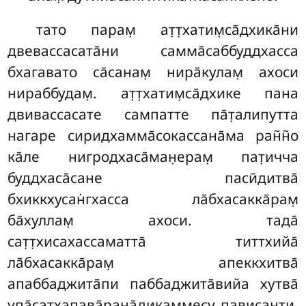
тато парам̣ ат̣т̣хатим̣са̄дхика̄ни
двевассасата̄ни самма̄саббуддхасса
бхагавато са̄санам̣ нира̄кулам̣ ахоси
нираббудам̣. ат̣т̣хатим̣са̄дхике пана
двивассасате сампатте па̄т̣алипутта
нагаре
сиридхамма̄сокассана̄ма ран̃н̃о
ка̄ле нигродхаса̄ман̣ерам̣ пат̣ичча
буддхаса̄сане пасӣдитва̄
бхиккхусан̇гхасса ла̄бхасакка̄рам̣
ба̄хуллам̣ ахоси. тада̄
сат̣т̣хисахассаматта̄ титтхийа̄
ла̄бхасакка̄рам̣ апеккхитва̄
апаббаджита̄пи паббаджита̄вийа хутва̄
упа̄сатхапава̄ран̣а̄дикаммесу пависанти,