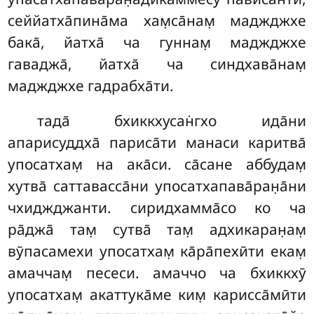
сеййатха̄пина̄ма хам̣са̄нам̣ маджджхе
бака̄, йатха̄ ча гуннам̣ маджджхе
гаваджа̄, йатха̄ ча синдхава̄нам̣
маджджхе гадрабха̄ти.
тада̄ бхиккхусан̇гхо ида̄ни
апарисуддха̄ париса̄ти манаси каритва̄
упосатхам̣ на ака̄си. са̄сане аббудам̣
хутва̄ саттавасса̄ни упосатхапава̄ран̣а̄ни
чхиджджанти. сиридхамма̄со ко ча
ра̄джа̄ там̣ сутва̄ там̣ адхикаран̣ам̣
вӯпасамехи упосатхам̣ ка̄ра̄пехӣти екам̣
амаччам̣ песеси. амаччо ча бхиккхӯ
упосатхам̣ акаттука̄ме ким̣ карисса̄мӣти