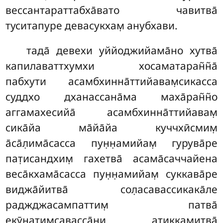
вессантараттабха̄вато чавитва̄
туситапуре девасукхам̣ анубхави.
тада̄ девехи уййоджийама̄но хутва̄
капилаваттхумхи хосаматаран̃н̃а̄
пабхути асамбхинна̄ттийавам̣сикасса
суддхо дханассана̄ма маха̄ран̃н̃о
аггамахесийа̄ асамбхинна̄ттийавам̣
сика̄йа ма̄йа̄йа куччхӣсмим̣
а̄са̄л̣има̄сасса пун̣н̣амийам̣ гурува̄ре
пат̣исандхим̣ гахетва̄ асама̄саччайена
веса̄кхама̄сасса пун̣н̣амийам̣ суккава̄ре
виджа̄йитва̄ сол̣асавассикака̄ле
раджджасампаттим̣ патва̄
екӯнатим̣савасса̄ни атиккамитва̄