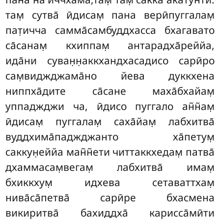
там̣ сутва̄ ӣдисам̣ пана верӣпуггалам̣
пат̣ичча самма̄самбуддхасса бхагавато
са̄санам̣ кхиппам̣ антарадха̄реййа,
ида̄ни суван̣н̣аккхандхасадисо сарӣро
сам̣виджджама̄но
йева дуккхена
ниппха̄дите са̄сане маха̄бхайам̣
уппаджджи ча, ӣдисо пуггало ан̃н̃ам̣
ӣдисам̣ пуггалам̣ саха̄йам̣ лабхитва̄
вуддхима̄паджджанто ха̄петум̣
саккун̣еййа ман̃н̃ети читтаккхедам̣ патва̄
дхаммасам̣вегам̣ лабхитва̄ имам̣
бхиккхум̣ идхева сетаваттхам̣
нива̄са̄петва̄ сарӣре бхасмена
викиритва̄ бахиддха̄ карисса̄мӣти