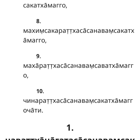
сакатха̄магго,
.
8
махим̣сакарат̣т̣хаса̄санавам̣сакатх
а̄магго,
.
9
маха̄рат̣т̣хаса̄санавам̣саватха̄магг
о,
.
10
чинарат̣т̣хаса̄санавам̣сакатха̄магг
оча̄ти.
1.