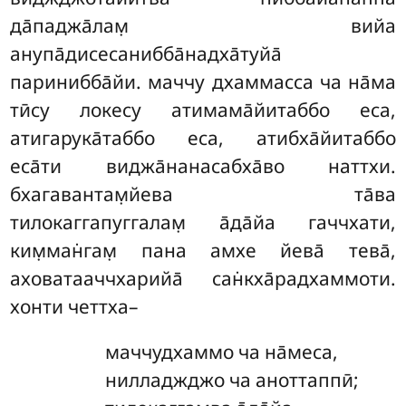
да̄паджа̄лам̣ вийа
анупа̄дисесанибба̄надха̄туйа̄
паринибба̄йи. маччу дхаммасса ча на̄ма
тӣсу локесу атимама̄йитаббо еса,
атигарука̄таббо еса, атибха̄йитаббо
еса̄ти виджа̄нанасабха̄во наттхи.
бхагавантам̣йева та̄ва
тилокаггапуггалам̣ а̄да̄йа
гаччхати,
ким̣ман̇гам̣ пана амхе йева̄ тева̄,
аховатааччхарийа̄ сан̇кха̄радхаммоти.
хонти четтха–
маччудхаммо ча на̄меса,
нилладжджо ча аноттаппӣ;