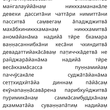
ман̇галауййа̄нам̣ никкхаманака̄ле
девехи дассита̄ни чатта̄ри нимитта̄ни
пасситва̄ сам̣вегам̣ а̄паджджитва̄
маха̄бхиниккхаманам̣ никкхамитва̄
анома̄йана̄ма надийа̄ тӣре бхамара
ван̣н̣асаннибха̄ни кеса̄ни чхиндитва̄
девадаттийака̄са̄вам̣ пат̣иччха̄детва̄ не
ран̃джара̄йана̄ма надийа̄ тӣре
веса̄кхама̄сасса пун̣н̣амийам̣
паччӯсака̄ле суджа̄та̄йана̄ма
сет̣т̣хидхӣта̄йа диннам̣ па̄йа̄сам̣
екӯнапан̣н̣а̄сава̄рена парибхун̃джитва̄
пуримика̄нам̣ самма̄самбуддха̄нам̣
дхаммата̄йа суван̣н̣апа̄тим̣ надийам̣