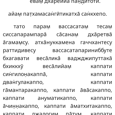
евам̣ дха̄реййа пан̣д̣итоти.
айам̣ пат̣хамасан̇гӣтикатха̄ сан̇кхепо.
тато парам̣ вассасатам̣ тесам̣
сиссапарампара̄ са̄санам̣ дха̄ретва̄
а̄гамам̣су. атха̄нуккамена гаччхантесу
раттидивесу вассасатапариниббуте
бхагавати веса̄лика̄ ваджджипуттака̄
бхиккхӯ веса̄лийам̣ каппати
син̇гилон̣акаппа̄, каппати
дван̇гулакаппо, каппати
га̄мантаракаппо, каппати а̄ва̄сакаппо,
каппати ануматикаппо, каппати
а̄чин̣н̣акаппо, каппати а̄матхитакаппо,
каппати джал̣огим̣ па̄тум̣, каппати