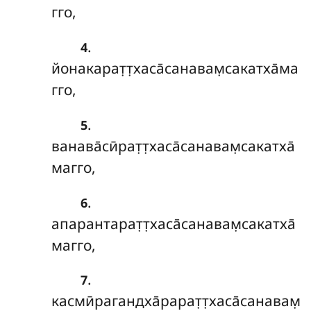
гго,
.
4
йонакарат̣т̣хаса̄санавам̣сакатха̄ма
гго,
.
5
ванава̄сӣрат̣т̣хаса̄санавам̣сакатха̄
магго,
.
6
апарантарат̣т̣хаса̄санавам̣сакатха̄
магго,
.
7
касмӣрагандха̄рарат̣т̣хаса̄санавам̣