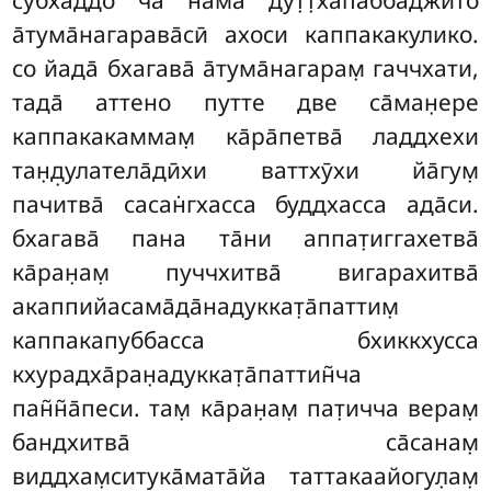
субхаддо ча на̄ма дут̣т̣хапаббаджито
а̄тума̄нагарава̄сӣ ахоси каппакакулико.
со йада̄ бхагава̄ а̄тума̄нагарам̣ гаччхати,
тада̄ аттено путте две са̄ман̣ере
каппакакаммам̣ ка̄ра̄петва̄ ладдхехи
тан̣д̣улатела̄дӣхи ваттхӯхи йа̄гум̣
пачитва̄ сасан̇гхасса буддхасса ада̄си.
бхагава̄ пана та̄ни аппат̣иггахетва̄
ка̄ран̣ам̣ пуччхитва̄ вигарахитва̄
акаппийасама̄да̄надуккат̣а̄паттим̣
каппакапуббасса бхиккхусса
кхурадха̄ран̣адуккат̣а̄паттин̃ча
пан̃н̃а̄песи. там̣ ка̄ран̣ам̣ пат̣ичча верам̣
бандхитва̄ са̄санам̣
виддхам̣ситука̄мата̄йа таттакаайогул̣ам̣