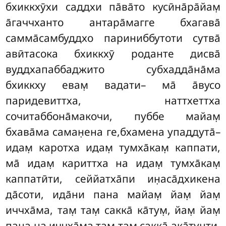
бхиккхӯхи саддхи па̄ва̄то кусӣна̄ра̄йам̣
а̄гаччханто антара̄магге бхагава̄
самма̄самбуддхо париниббутоти сутва̄
авӣтасока бхиккхӯ роданте дисва̄
вуддхапаббаджито субхадда̄на̄ма
бхиккху евам̣ вадати– ма̄ а̄вусо
паридевиттха, наттхеттха
сочитаббона̄макочи, пуббе майам̣
бхава̄ма саман̣ена ге,бхамена упаддута̄–
идам̣ каротха идам̣ тумха̄кам̣ каппати,
ма̄ идам̣ кариттха на идам̣ тумха̄кам̣
каппатӣти, сеййатха̄пи ин̣аса̄дхикена
да̄соти, ида̄ни пана майам̣ йам̣ йам̣
иччха̄ма, там̣ там̣ сакка̄ ка̄тум̣, йам̣ йам̣
пана на иччха̄ма,там̣ там̣ сакка̄ ака̄тунти.