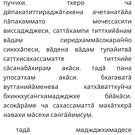
пуччхи. тхеро ча
дӣпакатиттираджа̄такена ачетаната̄йа
па̄пакаммато мочессасити
виссаджджеси, сатта̄хампи титтхийа̄нам̣
ва̄дам̣ сиридхамма̄сокаран̃н̃о
сиккха̄песи, ва̄дена ва̄дам̣ тулайитва̄
сат̣т̣хисахассаматте титтхийе
са̄санаба̄хирам̣ ака̄си. тада̄ пана
упосатхам̣ ака̄си. бхагавата̄
вуттанийа̄менева катха̄ваттхун̃ча
бхиккхусан̇гхамаджджхе бйа̄ка̄си
.
асока̄ра̄ме ча сахассаматта̄ маха̄тхера̄
навахи ма̄сехи сан̇га̄йим̣сум̣.
тада̄ маджджхимадесе