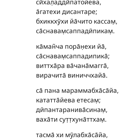
сӣхал̣аддӣпатойева,
а̄гатехи дисантаре;
бхиккхӯхи йа̄чито кассам̣,
са̄снавам̣саппадӣпикам̣.
ка̄ман̃ча пора̄н̣ехи йа̄,
са̄снавам̣саппадипика̄;
виттха̄ра ва̄чана̄магга̄,
вирачита̄ виниччхайа̄.
са̄
пана мараммабха̄са̄йа,
кататта̄йева етесам̣;
дӣпантаранива̄синам̣,
ваха̄ти сут̣т̣хуна̄ттхам̣.
тасма̄ хи мӯлабха̄са̄йа,