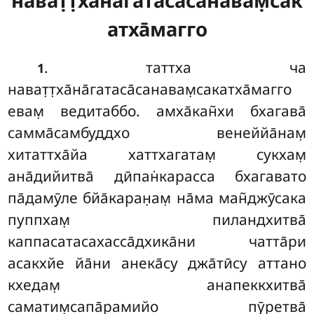
нават̣т̣ха̄на̄гатаса̄санавам̣сак
атха̄магго
. таттха ча
1
нават̣т̣ха̄на̄гатаса̄санавам̣сакатха̄магго
евам̣ ведитаббо. амха̄кан̃хи бхагава̄
самма̄самбуддхо венеййа̄нам̣
хитаттха̄йа хаттхагатам̣ сукхам̣
ана̄дийитва̄ дӣпан̇карасса бхагавато
па̄дамӯле бйа̄каран̣ам̣ на̄ма ман̃джӯсака
пуппхам̣ пиландхитва̄
каппасатасахасса̄дхика̄ни чатта̄ри
асакхйе йа̄ни анека̄су джа̄тӣсу аттано
кхедам̣ анапеккхитва̄
саматим̣сапа̄рамийо
пӯретва̄