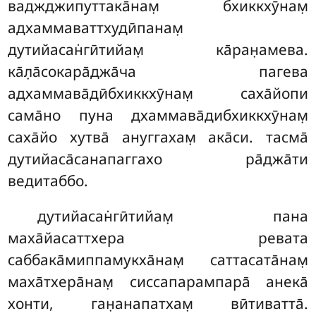
ваджджипуттака̄нам̣ бхиккхӯнам̣
адхаммаваттхудӣпанам̣
дутийасан̇гӣтийам̣ ка̄ран̣амева.
ка̄л̣а̄сокара̄джа̄ча пагева
адхаммава̄дӣбхиккхӯнам̣ саха̄йопи
сама̄но пуна дхаммава̄дибхиккхӯнам̣
саха̄йо
хутва̄ ануггахам̣ ака̄си. тасма̄
дутийаса̄санапаггахо ра̄джа̄ти
ведитаббо.
дутийасан̇гӣтийам̣ пана
маха̄йасаттхера ревата
саббака̄миппамукха̄нам̣ саттасата̄нам̣
маха̄тхера̄нам̣ сиссапарампара̄ анека̄
хонти, ган̣анапатхам̣ вӣтиватта̄.