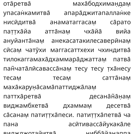
ота̄ретва̄ маха̄бодхиман̣д̣ам̣
упасан̇камитва̄ апара̄джитапаллан̇ке
нисӣдитва̄ анаматаггасам̣ са̄рато
пат̣т̣ха̄йа атта̄нам̣ чха̄йа̄ вийа
ануйанта̄нам̣ анекасатакилесаверӣнам̣
сӣсам̣ чатӯхи маггасаттхехи чхиндитва̄
тилокаггамаха̄дхаммара̄джаттам̣ патва̄
пан̃чата̄лӣсавасса̄нам̣ тесу тесу т̣ха̄несу
тесам̣ тесам̣ сатта̄нам̣
маха̄карун̣а̄сама̄паттиджа̄лам̣
паттха̄ретва̄ десана̄н̃а̄н̣ам̣
виджамбхетва̄ дхаммам̣ десетва̄
са̄санам̣ патит̣т̣ха̄песи. патит̣т̣ха̄петва̄ ча
пана асӣтивасса̄йукака̄ле
виджджотайитва̄ нибба̄йанаппа