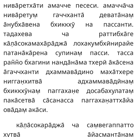
нива̄ретха̄ти амачче песеси. амачча̄ча
нива̄ретум̣ гаччханта̄ девата̄нам̣
а̄нубха̄вена бхиккхӯ на пассанти.
тадахева ча раттибха̄ге
ка̄л̣а̄сокамаха̄ра̄джа̄ лохакумбхӣнирайе
патана̄ка̄рена супинам̣ пасси. тасса
ран̃н̃о бхагини нанда̄на̄ма тхерӣ а̄ка̄сена
а̄гаччханти дхаммава̄дино маха̄тхере
нигган̣хитва̄ адхаммава̄дӣнам̣
бхиккхӯнам̣ паггахан̣е досабахулатам̣
пака̄сетва̄ са̄санасса паггахан̣аттха̄йа
ова̄дам̣ ака̄си.
ка̄л̣а̄сокара̄джа̄ ча сам̣вегаппатто
хутва̄ а̄йасманта̄нам̣