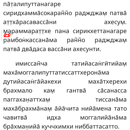
па̄т̣алипуттанагаре
сиридхамма̄сокаран̃н̃о раджджам̣ патва̄
ат̣т̣ха̄расавасса̄ни ахесум̣.
мараммарат̣т̣хе пана сирикхеттанагаре
📜
рамбон̇кассана̄ма ран̃н̃о раджджам̣
патва̄ два̄даса васса̄ни ахесунти.
имиссан̃ча татийасан̇гӣтийам̣
маха̄моггалипуттатиссаттхерона̄ма
дутийасан̇га̄йакехи маха̄тхерехи
брахмало кам̣ гантва̄ са̄санасса
паггахан̣аттхам̣ тиссана̄ма
маха̄брахма̄нам̣ а̄йа̄чита нийа̄мена тато
чавитва̄ идха моггалийа̄на̄ма
бра̄хман̣ийа̄ куччхимхи ниббаттасатто.