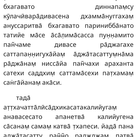
бхагавато диннапам̣су
кӯлачӣвара̄дивасена дхамма̄нуггахам̣
ануссаритва̄ бхагавато паринибба̄нато
татийе ма̄се а̄са̄л̣има̄сасса пун̣н̣амито
пан̃чаме дивасе ра̄джагахе
саттапан̣н̣игуха̄йам̣ а̄джа̄тасаттум̣на̄ма
ра̄джа̄нам̣ нисса̄йа пан̃чахи араханта
сатехи саддхим̣ саттама̄сехи пат̣хамам̣
сан̇га̄йанам̣ ака̄си.
тада̄
ат̣т̣хачатта̄лӣса̄дхикасатакалийугам̣
анавасесато апанетва̄ калийугена
са̄санам̣ самам̣ катва̄ т̣хапеси. йада̄ пана
аджа̄тасатту ран̃н̃о раджджам̣ патва̄