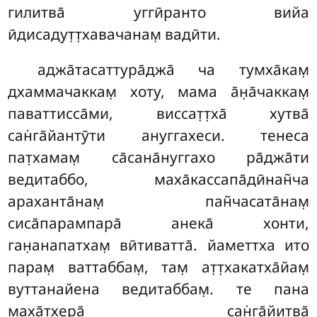
гилитва̄ уггӣранто вийа
ӣдисадут̣т̣хавачанам̣ вадӣти.
аджа̄тасаттура̄джа̄ ча тумха̄кам̣
дхаммачаккам̣ хоту, мама а̄н̣а̄чаккам̣
паваттисса̄ми, виссат̣т̣ха̄ хутва̄
сан̇га̄йантӯти ануггахеси. тенеса
пат̣хамам̣ са̄сана̄нуггахо ра̄джа̄ти
ведитаббо, маха̄кассапа̄дӣнан̃ча
араханта̄нам̣ пан̃часата̄нам̣
сиса̄парампара̄ анека̄ хонти,
ган̣анапатхам̣ вӣтиватта̄. йаметтха ито
парам̣ ваттаббам̣, там̣ ат̣т̣хакатха̄йам̣
вуттанайена ведитаббам̣. те пана
маха̄тхера̄ сан̇га̄йитва̄