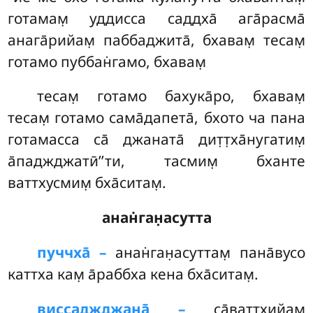
готамам̣ уддисса саддха̄ ага̄расма̄
анага̄рийам̣ паббаджита̄, бхавам̣ тесам̣
готамо пуббан̇гамо, бхавам̣
тесам̣
готамо бахука̄ро, бхавам̣
тесам̣ готамо сама̄дапета̄, бхото ча пана
готамасса са̄ джаната̄ дит̣т̣ха̄нугатим̣
а̄паджджатӣ’’ти, тасмим̣ бханте
ваттхусмим̣ бха̄ситам̣.
анан̇ган̣асутта
пуччха̄ –
анан̇ган̣асуттам̣
пана̄вусо
каттха кам̣ а̄раббха кена бха̄ситам̣.
виссаджджана̄ –
са̄ваттхийам̣