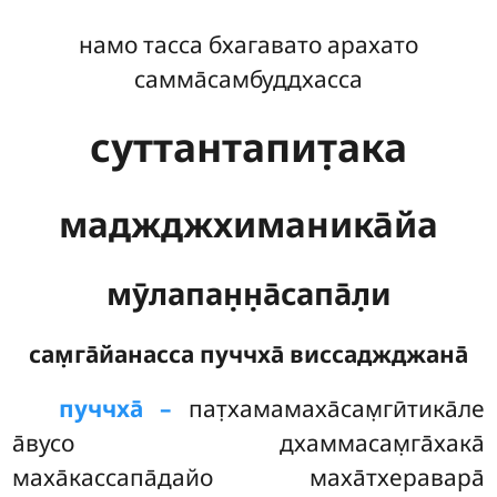
намо тасса бхагавато арахато
самма̄самбуддхасса
суттантапит̣ака
маджджхиманика̄йа
мӯлапан̣н̣а̄сапа̄л̣и
сам̣га̄йанасса пуччха̄ виссаджджана̄
пуччха̄ –
пат̣хамамаха̄сам̣гӣтика̄ле
а̄вусо дхаммасам̣га̄хака̄
маха̄кассапа̄дайо маха̄тхеравара̄