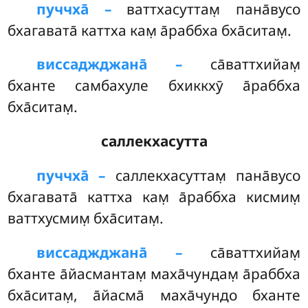
пуччха̄ –
ваттхасуттам̣
пана̄вусо
бхагавата̄ каттха кам̣ а̄раббха бха̄ситам̣.
виссаджджана̄ –
са̄ваттхийам̣
бханте самбахуле бхиккхӯ а̄раббха
бха̄ситам̣.
саллекхасутта
пуччха̄ –
саллекхасуттам̣
пана̄вусо
бхагавата̄ каттха кам̣ а̄раббха кисмим̣
ваттхусмим̣ бха̄ситам̣.
виссаджджана̄ –
са̄ваттхийам̣
бханте а̄йасмантам̣ маха̄чундам̣ а̄раббха
бха̄ситам̣, а̄йасма̄ маха̄чундо бханте