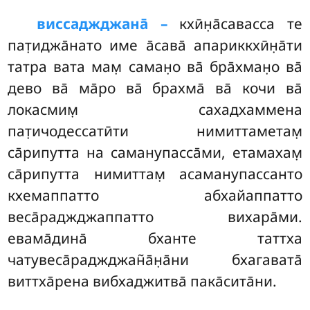
виссаджджана̄ –
кхӣн̣а̄савасса те
пат̣иджа̄нато име а̄сава̄ апариккхӣн̣а̄ти
татра вата мам̣ саман̣о ва̄ бра̄хман̣о ва̄
дево ва̄ ма̄ро ва̄ брахма̄ ва̄ кочи ва̄
локасмим̣ сахадхаммена
пат̣ичодессатӣти нимиттаметам̣
са̄рипутта на саманупасса̄ми, етамахам̣
са̄рипутта нимиттам̣ асаманупассанто
кхемаппатто абхайаппатто
веса̄раджджаппатто вихара̄ми.
евама̄дина̄ бханте таттха
чатувеса̄раджджан̃а̄н̣а̄ни бхагавата̄
виттха̄рена вибхаджитва̄ пака̄сита̄ни.