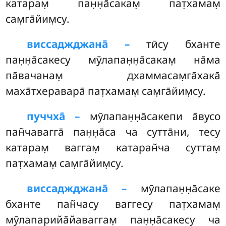
катарам̣ пан̣н̣а̄сакам̣ пат̣хамам̣
сам̣га̄йим̣су.
виссаджджана̄ –
тӣсу бханте
пан̣н̣а̄сакесу мӯлапан̣н̣а̄сакам̣ на̄ма
па̄вачанам̣ дхаммасам̣га̄хака̄
маха̄тхеравара̄ пат̣хамам̣ сам̣га̄йим̣су.
пуччха̄ –
мӯлапан̣н̣а̄сакепи
а̄вусо
пан̃чавагга̄ пан̣н̣а̄са ча сутта̄ни, тесу
катарам̣ ваггам̣ катаран̃ча суттам̣
пат̣хамам̣ сам̣га̄йим̣су.
виссаджджана̄ –
мӯлапан̣н̣а̄саке
бханте пан̃часу ваггесу пат̣хамам̣
мӯлапарийа̄йаваггам̣ пан̣н̣а̄сакесу ча