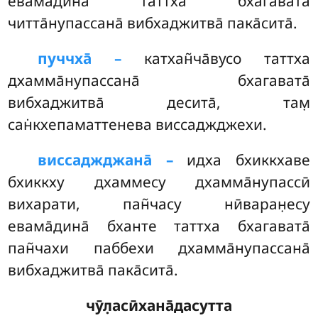
евама̄дина̄ таттха бхагавата̄
читта̄нупассана̄ вибхаджитва̄ пака̄сита̄.
пуччха̄ –
катхан̃ча̄вусо
таттха
дхамма̄нупассана̄ бхагавата̄
вибхаджитва̄ десита̄, там̣
сан̇кхепаматтенева виссаджджехи.
виссаджджана̄ –
идха бхиккхаве
бхиккху дхаммесу дхамма̄нупассӣ
вихарати, пан̃часу нӣваран̣есу
евама̄дина̄ бханте таттха бхагавата̄
пан̃чахи паббехи дхамма̄нупассана̄
вибхаджитва̄ пака̄сита̄.
чӯл̣асӣхана̄дасутта