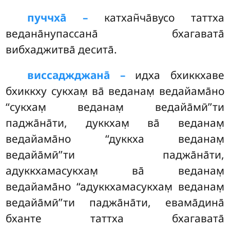
пуччха̄ –
катхан̃ча̄вусо
таттха
ведана̄нупассана̄ бхагавата̄
вибхаджитва̄ десита̄.
виссаджджана̄ –
идха бхиккхаве
бхиккху сукхам̣ ва̄ веданам̣ ведайама̄но
‘‘сукхам̣ веданам̣ ведайа̄мӣ’’ти
паджа̄на̄ти, дуккхам̣ ва̄ веданам̣
ведайама̄но ‘‘дуккха веданам̣
ведайа̄мӣ’’ти паджа̄на̄ти,
адуккхамасукхам̣ ва̄ веданам̣
ведайама̄но ‘‘адуккхамасукхам̣ веданам̣
ведайа̄мӣ’’ти паджа̄на̄ти, евама̄дина̄
бханте таттха бхагавата̄