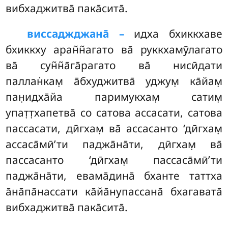
вибхаджитва̄ пака̄сита̄.
виссаджджана̄ –
идха бхиккхаве
бхиккху аран̃н̃агато ва̄ руккхамӯлагато
ва̄ сун̃н̃а̄га̄рагато ва̄ нисӣдати
паллан̇кам̣ а̄бхуджитва̄ уджум̣ ка̄йам̣
пан̣идха̄йа паримукхам̣ сатим̣
упат̣т̣хапетва̄ со сатова ассасати, сатова
пассасати, дӣгхам̣ ва̄ ассасанто ‘дӣгхам̣
ассаса̄мӣ’ти паджа̄на̄ти, дӣгхам̣ ва̄
пассасанто ‘дӣгхам̣ пассаса̄мӣ’ти
паджа̄на̄ти, евама̄дина̄ бханте таттха
а̄на̄па̄нассати ка̄йа̄нупассана̄ бхагавата̄
вибхаджитва̄ пака̄сита̄.