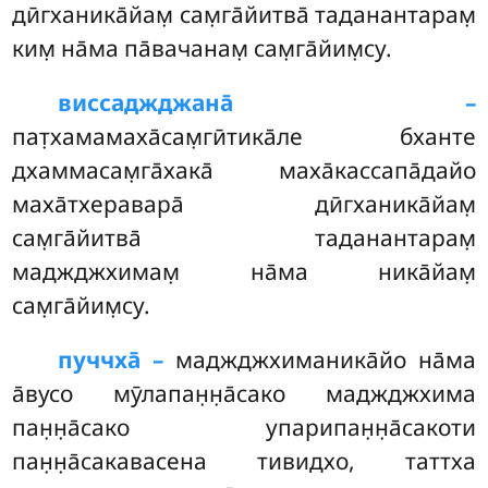
дӣгханика̄йам̣ сам̣га̄йитва̄ таданантарам̣
ким̣ на̄ма па̄вачанам̣ сам̣га̄йим̣су.
виссаджджана̄ –
пат̣хамамаха̄сам̣гӣтика̄ле бханте
дхаммасам̣га̄хака̄ маха̄кассапа̄дайо
маха̄тхеравара̄ дӣгханика̄йам̣
сам̣га̄йитва̄ таданантарам̣
маджджхимам̣ на̄ма ника̄йам̣
сам̣га̄йим̣су.
пуччха̄ –
маджджхиманика̄йо
на̄ма
а̄вусо мӯлапан̣н̣а̄сако маджджхима
пан̣н̣а̄сако упарипан̣н̣а̄сакоти
пан̣н̣а̄сакавасена тивидхо, таттха