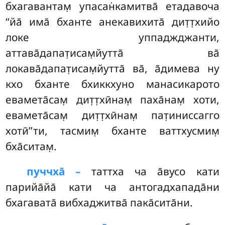
бхагавантам̣ упасан̇камитва̄ етадавоча
‘‘йа̄ има̄ бханте анекавихита̄ дит̣т̣хийо
локе уппаджджанти,
аттава̄дапат̣исам̣йутта̄ ва̄
локава̄дапат̣исам̣йутта̄ ва̄, а̄димева ну
кхо бханте бхиккхуно манасикарото
евамета̄сам̣ дит̣т̣хӣнам̣ паха̄нам̣ хоти,
евамета̄сам̣ дит̣т̣хӣнам̣ пат̣иниссагго
хотӣ’’ти, тасмим̣ бханте ваттхусмим̣
бха̄ситам̣.
пуччха̄ –
таттха
ча а̄вусо кати
парийа̄йа̄ кати ча антогадхапада̄ни
бхагавата̄ вибхаджитва̄ пака̄сита̄ни.