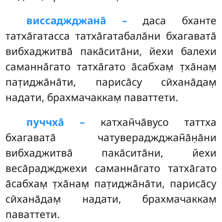
виссаджджана̄ –
даса бханте
татха̄гатасса татха̄гатабала̄ни бхагавата̄
вибхаджитва̄ пака̄сита̄ни, йехи балехи
саманна̄гато татха̄гато а̄сабхам̣ т̣ха̄нам̣
пат̣иджа̄на̄ти, париса̄су сӣхана̄дам̣
надати, брахмачаккам̣ паваттети.
пуччха̄ –
катхан̃ча̄вусо
таттха
бхагавата̄ чатувераджджан̃а̄н̣а̄ни
вибхаджитва̄ пака̄сита̄ни, йехи
веса̄раджджехи саманна̄гато татха̄гато
а̄сабхам̣ т̣ха̄нам̣ пат̣иджа̄на̄ти, париса̄су
сӣхана̄дам̣ надати, брахмачаккам̣
паваттети.