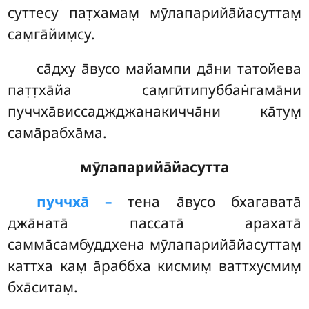
суттесу пат̣хамам̣ мӯлапарийа̄йасуттам̣
сам̣га̄йим̣су.
са̄дху а̄вусо майампи да̄ни татойева
пат̣т̣ха̄йа сам̣гӣтипуббан̇гама̄ни
пуччха̄виссаджджанакичча̄ни ка̄тум̣
сама̄рабха̄ма.
мӯлапарийа̄йасутта
пуччха̄ –
тена а̄вусо бхагавата̄
джа̄ната̄ пассата̄ арахата̄
самма̄самбуддхена мӯлапарийа̄йасуттам̣
каттха кам̣ а̄раббха кисмим̣ ваттхусмим̣
бха̄ситам̣.