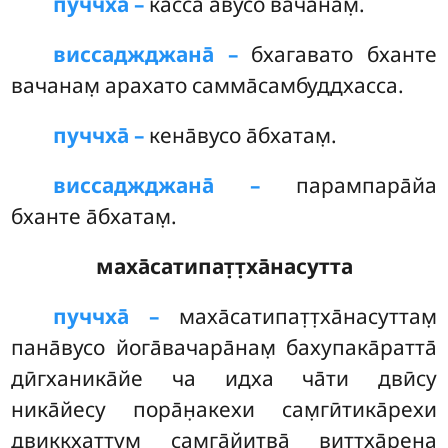
пуччха̄ –
касса а̄вусо вачанам̣.
виссаджджана̄ –
бхагавато бханте
вачанам̣ арахато самма̄самбуддхасса.
пуччха̄ –
кена̄вусо а̄бхатам̣.
виссаджджана̄ –
парампара̄йа
бханте а̄бхатам̣.
маха̄сатипат̣т̣ха̄насутта
пуччха̄ –
маха̄сатипат̣т̣ха̄насуттам̣
пана̄вусо йога̄вачара̄нам̣ бахупака̄ратта̄
дӣгханика̄йе ча идха ча̄ти двӣсу
ника̄йесу пора̄н̣акехи сам̣гӣтика̄рехи
двиккхаттум̣ сам̣га̄йитва̄ виттха̄рена