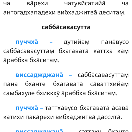
ча ва̄рехи чатувӣсатийа̄ ча
антогадхападехи вибхаджитва̄ деситам̣.
сабба̄савасутта
пуччха̄ –
дутийам̣ пана̄вусо
сабба̄савасуттам̣ бхагавата̄ каттха кам̣
а̄раббха бха̄ситам̣.
виссаджджана̄ –
сабба̄савасуттам̣
пана бханте бхагавата̄ са̄ваттхийам̣
самбахуле бхиккхӯ а̄раббха бха̄ситам̣.
пуччха̄ –
таттха̄вусо
бхагавата̄ а̄сава̄
катихи пака̄рехи вибхаджитва̄ дассита̄.
виссаджджана̄ –
саттахи бханте