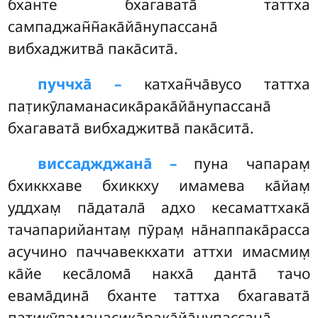
бханте бхагавата̄ таттха
сампаджан̃н̃ака̄йа̄нупассана̄
вибхаджитва̄ пака̄сита̄.
пуччха̄ –
катхан̃ча̄вусо
таттха
пат̣икӯламанасика̄рака̄йа̄нупассана̄
бхагавата̄ вибхаджитва̄ пака̄сита̄.
виссаджджана̄ –
пуна чапарам̣
бхиккхаве бхиккху имамева ка̄йам̣
уддхам̣ па̄датала̄ адхо кесаматтхака̄
тачапарийантам̣ пӯрам̣ на̄наппака̄расса
асучино паччавеккхати аттхи имасмим̣
ка̄йе кеса̄лома̄ накха̄ данта̄ тачо
евама̄дина̄ бханте таттха бхагавата̄
пат̣икӯламанасика̄рака̄йа̄нупассана̄