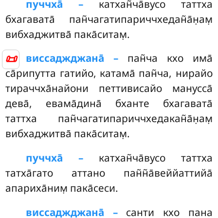
пуччха̄ –
катхан̃ча̄вусо
таттха
бхагавата̄ пан̃чагатипариччхедан̃а̄н̣ам̣
вибхаджитва̄ пака̄ситам̣.
📜
виссаджджана̄ –
пан̃ча кхо има̄
са̄рипутта гатийо, катама̄ пан̃ча, нирайо
тираччха̄найони петтивисайо манусса̄
дева̄, евама̄дина̄ бханте бхагавата̄
таттха пан̃чагатипариччхедакан̃а̄н̣ам̣
вибхаджитва̄ пака̄ситам̣.
пуччха̄ –
катхан̃ча̄вусо
таттха
татха̄гато аттано пан̃н̃а̄веййаттийа̄
апариха̄ним̣ пака̄сеси.
виссаджджана̄ –
санти кхо пана