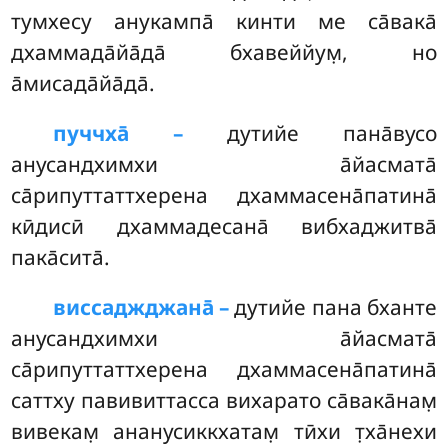
тумхесу анукампа̄ кинти ме са̄вака̄
дхаммада̄йа̄да̄ бхавеййум̣, но
а̄мисада̄йа̄да̄.
пуччха̄ –
дутийе
пана̄вусо
анусандхимхи а̄йасмата̄
са̄рипуттаттхерена дхаммасена̄патина̄
кӣдисӣ дхаммадесана̄ вибхаджитва̄
пака̄сита̄.
виссаджджана̄ –
дутийе пана бханте
анусандхимхи а̄йасмата̄
са̄рипуттаттхерена дхаммасена̄патина̄
саттху павивиттасса вихарато са̄вака̄нам̣
вивекам̣ ананусиккхатам̣ тӣхи т̣ха̄нехи