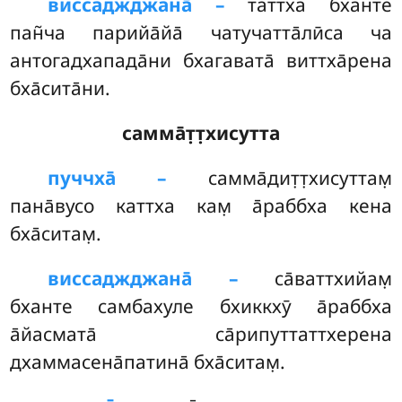
виссаджджана̄ –
таттха бханте
пан̃ча парийа̄йа̄ чатучатта̄лӣса ча
антогадхапада̄ни бхагавата̄ виттха̄рена
бха̄сита̄ни.
самма̄т̣т̣хисутта
пуччха̄ –
самма̄дит̣т̣хисуттам̣
пана̄вусо каттха кам̣ а̄раббха кена
бха̄ситам̣.
виссаджджана̄ –
са̄ваттхийам̣
бханте самбахуле бхиккхӯ а̄раббха
а̄йасмата̄ са̄рипуттаттхерена
дхаммасена̄патина̄ бха̄ситам̣.