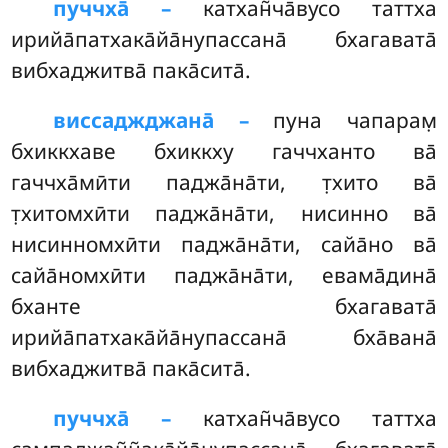
пуччха̄ –
катхан̃ча̄вусо
таттха
ирийа̄патхака̄йа̄нупассана̄ бхагавата̄
вибхаджитва̄ пака̄сита̄.
виссаджджана̄ –
пуна чапарам̣
бхиккхаве бхиккху гаччханто ва̄
гаччха̄мӣти паджа̄на̄ти, т̣хито ва̄
т̣хитомхӣти паджа̄на̄ти, нисинно ва̄
нисинномхӣти паджа̄на̄ти, сайа̄но ва̄
сайа̄номхӣти паджа̄на̄ти, евама̄дина̄
бханте бхагавата̄
ирийа̄патхака̄йа̄нупассана̄ бха̄вана̄
вибхаджитва̄ пака̄сита̄.
пуччха̄ –
катхан̃ча̄вусо
таттха