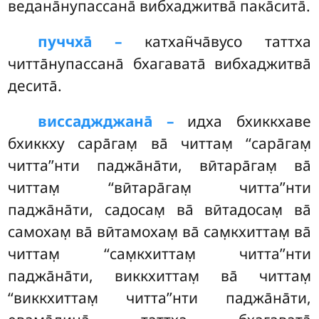
ведана̄нупассана̄ вибхаджитва̄ пака̄сита̄.
пуччха̄ –
катхан̃ча̄вусо
таттха
читта̄нупассана̄ бхагавата̄ вибхаджитва̄
десита̄.
виссаджджана̄ –
идха бхиккхаве
бхиккху сара̄гам̣ ва̄ читтам̣ ‘‘сара̄гам̣
читта’’нти паджа̄на̄ти, вӣтара̄гам̣ ва̄
читтам̣ ‘‘вӣтара̄гам̣ читта’’нти
паджа̄на̄ти, садосам̣ ва̄ вӣтадосам̣ ва̄
самохам̣ ва̄ вӣтамохам̣ ва̄ сам̣кхиттам̣ ва̄
читтам̣ ‘‘сам̣кхиттам̣ читта’’нти
паджа̄на̄ти, виккхиттам̣ ва̄ читтам̣
‘‘виккхиттам̣ читта’’нти паджа̄на̄ти,