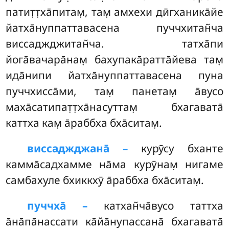
патит̣т̣ха̄питам̣, там̣ амхехи дӣгханика̄йе
йатха̄нуппаттавасена пуччхитан̃ча
виссаджджитан̃ча. татха̄пи
йога̄вачара̄нам̣ бахупака̄ратта̄йева там̣
ида̄нипи йатха̄нуппаттавасена пуна
пуччхисса̄ми, там̣ панетам̣ а̄вусо
маха̄сатипат̣т̣ха̄насуттам̣ бхагавата̄
каттха кам̣ а̄раббха бха̄ситам̣.
виссаджджана̄ –
курӯсу бханте
камма̄садхамме на̄ма курӯнам̣ нигаме
самбахуле бхиккхӯ а̄раббха бха̄ситам̣.
пуччха̄ –
катхан̃ча̄вусо
таттха
а̄на̄па̄нассати ка̄йа̄нупассана̄ бхагавата̄