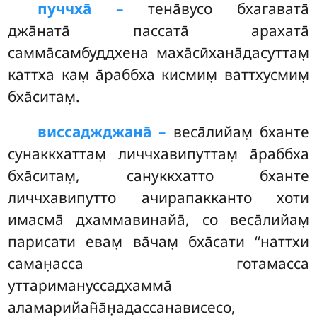
пуччха̄ –
тена̄вусо
бхагавата̄
джа̄ната̄ пассата̄ арахата̄
самма̄самбуддхена маха̄сӣхана̄дасуттам̣
каттха кам̣ а̄раббха кисмим̣ ваттхусмим̣
бха̄ситам̣.
виссаджджана̄ –
веса̄лийам̣ бханте
сунаккхаттам̣ личчхавипуттам̣ а̄раббха
бха̄ситам̣, сануккхатто бханте
личчхавипутто ачирапакканто хоти
имасма̄ дхаммавинайа̄, со веса̄лийам̣
парисати евам̣ ва̄чам̣ бха̄сати
‘‘наттхи
саман̣асса готамасса
уттаримануссадхамма̄
аламарийан̃а̄н̣адассанависесо,