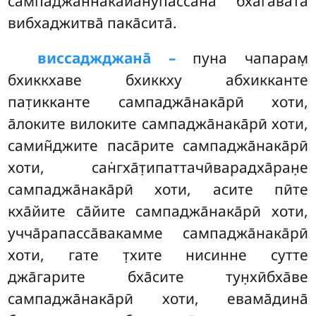
сампаджан̃н̃ака̄йа̄нупассана̄ бхагавата̄
вибхаджитва̄ пака̄сита̄.
виссаджджана̄ –
пуна чапарам̣
бхиккхаве бхиккху абхикканте
пат̣икканте сампаджа̄нака̄рӣ хоти,
а̄локите вилоките сампаджа̄нака̄рӣ хоти,
самин̃джите паса̄рите сампаджа̄нака̄рӣ
хоти, сан̇гха̄т̣ипаттачӣварадха̄ран̣е
сампаджа̄нака̄рӣ хоти, асите пӣте
кха̄йите са̄йите сампаджа̄нака̄рӣ хоти,
учча̄рапасса̄вакамме сампаджа̄нака̄рӣ
хоти, гате т̣хите нисинне сутте
джа̄гарите бха̄сите тун̣хӣбха̄ве
сампаджа̄нака̄рӣ хоти, евама̄дина̄