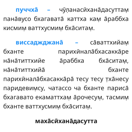
пуччха̄ –
чӯл̣анасӣхана̄дасуттам̣
пана̄вусо бхагавата̄ каттха кам̣ а̄раббха
кисмим̣ ваттхусмим̣ бха̄ситам̣.
виссаджджана̄ –
са̄ваттхийам̣
бханте парихӣнала̄бхасакка̄ре
на̄на̄титтхийе а̄раббха бха̄ситам̣,
на̄на̄титтхийа̄ бханте
парихӣнала̄бхасакка̄ра̄ тесу тесу т̣ха̄несу
паридевим̣су, чатассо ча бханте париса̄
бхагавато екаматтхам̣ а̄рочесум̣, тасмим̣
бханте ваттхусмим̣ бха̄ситам̣.
маха̄сӣхана̄дасутта