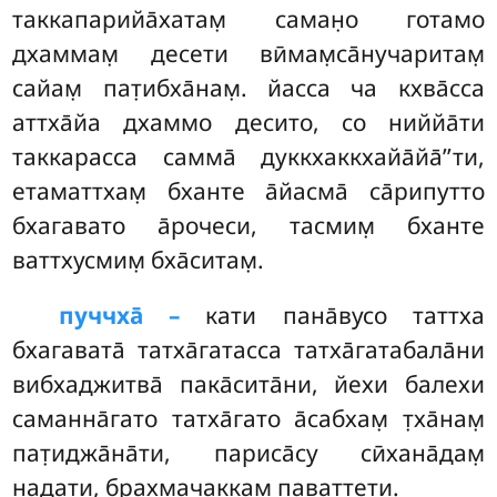
таккапарийа̄хатам̣ саман̣о готамо
дхаммам̣ десети вӣмам̣са̄нучаритам̣
сайам̣ пат̣ибха̄нам̣. йасса ча кхва̄сса
аттха̄йа дхаммо десито, со ниййа̄ти
таккарасса самма̄ дуккхаккхайа̄йа̄’’ти,
етаматтхам̣ бханте а̄йасма̄ са̄рипутто
бхагавато а̄рочеси, тасмим̣ бханте
ваттхусмим̣ бха̄ситам̣.
пуччха̄ –
кати
пана̄вусо таттха
бхагавата̄ татха̄гатасса татха̄гатабала̄ни
вибхаджитва̄ пака̄сита̄ни, йехи балехи
саманна̄гато татха̄гато а̄сабхам̣ т̣ха̄нам̣
пат̣иджа̄на̄ти, париса̄су сӣхана̄дам̣
надати, брахмачаккам̣ паваттети.