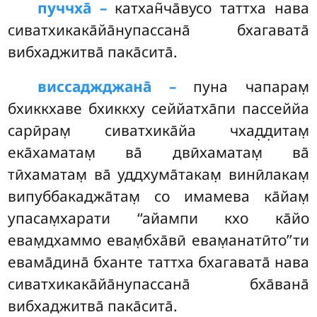
пуччха̄ –
катхан̃ча̄вусо
таттха нава
сиватхикака̄йа̄нупассана̄ бхагавата̄
вибхаджитва̄ пака̄сита̄.
виссаджджана̄ –
пуна чапарам̣
бхиккхаве бхиккху сеййатха̄пи пассеййа
сарӣрам̣ сиватхика̄йа чхад̣д̣итам̣
ека̄хаматам̣ ва̄ двӣхаматам̣ ва̄
тӣхаматам̣ ва̄ уддхума̄такам̣ винӣлакам̣
випуббакаджа̄там̣ со имамева ка̄йам̣
упасам̣харати ‘‘айампи кхо ка̄йо
евам̣дхаммо евам̣бха̄вӣ евам̣анатӣто’’ти
евама̄дина̄ бханте таттха бхагавата̄ нава
сиватхикака̄йа̄нупассана̄ бха̄вана̄
вибхаджитва̄ пака̄сита̄.