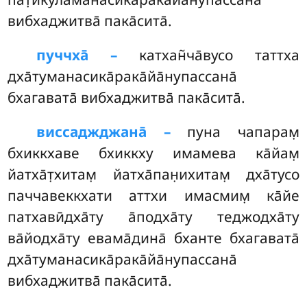
вибхаджитва̄ пака̄сита̄.
пуччха̄ –
катхан̃ча̄вусо
таттха
дха̄туманасика̄рака̄йа̄нупассана̄
бхагавата̄ вибхаджитва̄ пака̄сита̄.
виссаджджана̄ –
пуна чапарам̣
бхиккхаве бхиккху имамева ка̄йам̣
йатха̄т̣хитам̣ йатха̄пан̣ихитам̣ дха̄тусо
паччавеккхати аттхи имасмим̣ ка̄йе
патхавӣдха̄ту а̄подха̄ту теджодха̄ту
ва̄йодха̄ту евама̄дина̄ бханте бхагавата̄
дха̄туманасика̄рака̄йа̄нупассана̄
вибхаджитва̄ пака̄сита̄.