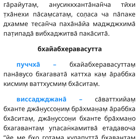
га̄райутам̣, анусиккханта̄нан̃ча тӣхи
т̣ха̄нехи па̄сам̣сатам̣, сол̣аса ча па̄паке
дхамме тесан̃ча паха̄на̄йа маджджхима̄
пат̣ипада̄ вибхаджитва̄ пака̄сита̄.
бхайабхеравасутта
пуччха̄ –
бхайабхеравасуттам̣
пана̄вусо бхагавата̄ каттха кам̣ а̄раббха
кисмим̣ ваттхусмим̣ бха̄ситам̣.
виссаджджана̄ –
са̄ваттхийам̣
бханте джа̄н̣уссон̣им̣ бра̄хман̣ам̣ а̄раббха
бха̄ситам̣, джа̄н̣уссон̣и бханте бра̄хман̣о
бхагавантам̣ упасан̇камитва̄ етадавоча
‘‘йе ме бхо готама кулапутта̄ бхавантам̣