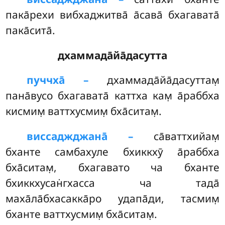
пака̄рехи вибхаджитва̄ а̄сава̄ бхагавата̄
пака̄сита̄.
дхаммада̄йа̄дасутта
пуччха̄ –
дхаммада̄йа̄дасуттам̣
пана̄вусо бхагавата̄ каттха кам̣ а̄раббха
кисмим̣ ваттхусмим̣ бха̄ситам̣.
виссаджджана̄ –
са̄ваттхийам̣
бханте самбахуле бхиккхӯ а̄раббха
бха̄ситам̣, бхагавато ча бханте
бхиккхусан̇гхасса ча тада̄
маха̄ла̄бхасакка̄ро удапа̄ди, тасмим̣
бханте ваттхусмим̣ бха̄ситам̣.