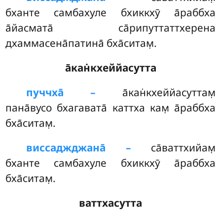
бханте самбахуле бхиккхӯ а̄раббха
а̄йасмата̄ са̄рипуттаттхерена
дхаммасена̄патина̄ бха̄ситам̣.
а̄кан̇кхеййасутта
пуччха̄ –
а̄кан̇кхеййасуттам̣
пана̄вусо бхагавата̄ каттха кам̣ а̄раббха
бха̄ситам̣.
виссаджджана̄ –
са̄ваттхийам̣
бханте самбахуле бхиккхӯ а̄раббха
бха̄ситам̣.
ваттхасутта