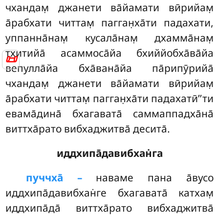
чхандам̣ джанети ва̄йамати вӣрийам̣
а̄рабхати читтам̣ пагган̣ха̄ти падахати,
уппанна̄нам̣ кусала̄нам̣ дхамма̄нам̣
т̣хитийа̄ асаммоса̄йа бхиййобха̄ва̄йа
📜
вепулла̄йа бха̄вана̄йа па̄рипӯрийа̄
чхандам̣ джанети ва̄йамати вӣрийам̣
а̄рабхати читтам̣ пагган̣ха̄ти падахатӣ’’ти
евама̄дина̄ бхагавата̄ саммаппадха̄на̄
виттха̄рато вибхаджитва̄ десита̄.
иддхипа̄давибхан̇га
пуччха̄ –
наваме
пана а̄вусо
иддхипа̄давибхан̇ге бхагавата̄ катхам̣
иддхипа̄да̄ виттха̄рато вибхаджитва̄