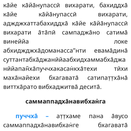
ка̄йе ка̄йа̄нупассӣ вихарати, бахиддха̄
ка̄йе ка̄йа̄нупассӣ вихарати,
аджджхаттабахиддха̄ ка̄йе ка̄йа̄нупассӣ
вихарати а̄та̄пӣ сампаджа̄но сатима̄
винеййа локе
абхиджджха̄доманасса’’нти евама̄дина̄
суттантабха̄джанӣйаабхидхаммабха̄джа
нӣйапан̃ха̄пуччхакасан̇кха̄техи тӣхи
маха̄найехи бхагавата̄ сатипат̣т̣ха̄на̄
виттха̄рато вибхаджитва̄ десита̄.
саммаппадха̄навибхан̇га
пуччха̄ –
ат̣т̣хаме
пана а̄вусо
саммаппадха̄навибхан̇ге бхагавата̄