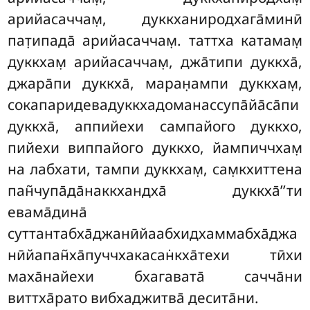
арийасаччам̣, дуккханиродхага̄минӣ
пат̣ипада̄ арийасаччам̣. таттха катамам̣
дуккхам̣ арийасаччам̣, джа̄типи дуккха̄,
джара̄пи дуккха̄, маран̣ампи дуккхам̣,
сокапаридевадуккхадоманассупа̄йа̄са̄пи
дуккха̄, аппийехи сампайого дуккхо,
пийехи виппайого дуккхо, йампиччхам̣
на лабхати, тампи дуккхам̣, сам̣кхиттена
пан̃чупа̄да̄наккхандха̄ дуккха̄’’ти
евама̄дина̄
суттантабха̄джанӣйаабхидхаммабха̄джа
нӣйапан̃ха̄пуччхакасан̇кха̄техи тӣхи
маха̄найехи бхагавата̄ сачча̄ни
виттха̄рато вибхаджитва̄ десита̄ни.