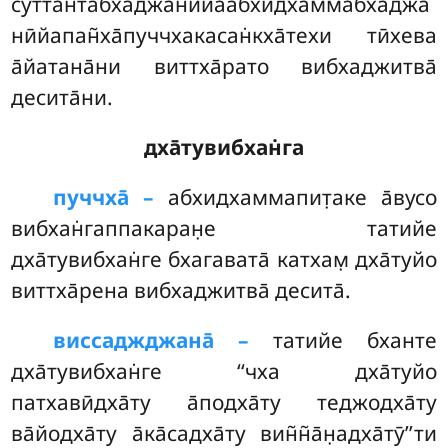
суттантабха̄джанӣйаабхидхаммабха̄джа
нӣйапан̃ха̄пуччхакасан̇кха̄техи тӣхева
а̄йатана̄ни виттха̄рато вибхаджитва̄
десита̄ни.
дха̄тувибхан̇га
пуччха̄ –
абхидхаммапит̣аке
а̄вусо
вибхан̇гаппакаран̣е татийе
дха̄тувибхан̇ге бхагавата̄ катхам̣ дха̄туйо
виттха̄рена вибхаджитва̄ десита̄.
виссаджджана̄ –
татийе бханте
дха̄тувибхан̇ге ‘‘чха дха̄туйо
патхавӣдха̄ту а̄подха̄ту теджодха̄ту
ва̄йодха̄ту а̄ка̄садха̄ту вин̃н̃а̄н̣адха̄тӯ’’ти