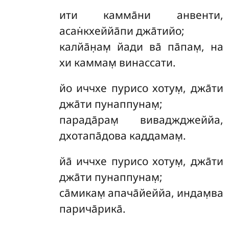
ити камма̄ни анвенти,
асан̇кхеййа̄пи джа̄тийо;
калйа̄н̣ам̣ йади ва̄ па̄пам̣, на
хи каммам̣ винассати.
йо
иччхе пурисо хотум̣, джа̄ти
джа̄ти пунаппунам̣;
парада̄рам̣ виваджджеййа,
дхотапа̄дова каддамам̣.
йа̄
иччхе пурисо хотум̣, джа̄ти
джа̄ти пунаппунам̣;
са̄микам̣ апача̄йеййа, индам̣ва
парича̄рика̄.