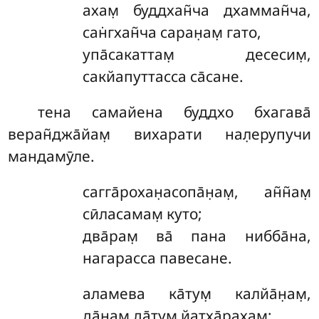
ахам̣ буддхан̃ча дхамман̃ча,
сан̇гхан̃ча саран̣ам̣ гато,
упа̄сакаттам̣ десесим̣,
сакйапуттасса са̄сане.
тена
самайена буддхо бхагава̄
веран̃джа̄йам̣ вихарати нал̣ерупучи
мандамӯле.
сагга̄рохан̣асопа̄н̣ам̣
, ан̃н̃ам̣
сӣласамам̣ куто;
два̄рам̣ ва̄ пана нибба̄на,
нагарасса павесане.
аламева
ка̄тум̣ калйа̄н̣ам̣,
да̄нам̣ да̄тум̣ йатха̄рахам̣;