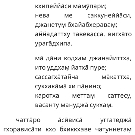
кхипеййа̄си мамӯпари;
нева ме саккун̣еййа̄си,
джанетум̣ бхайабхеравам̣;
ан̃н̃адаттху тавевасса, вигха̄то
урага̄дхипа.
ма̄
да̄ни кодхам̣ джанайиттха,
ито уддхам̣ йатха̄ пуре;
сассагха̄тан̃ча ма̄каттха,
сукхака̄ма̄ хи па̄н̣ино;
каротха меттам̣ саттесу,
васанту мануджа̄ сукхам̣.
чатта̄ро
а̄сӣвиса̄ уггатеджа̄
гхорависа̄ти кхо бхиккхаве чатуннетам̣