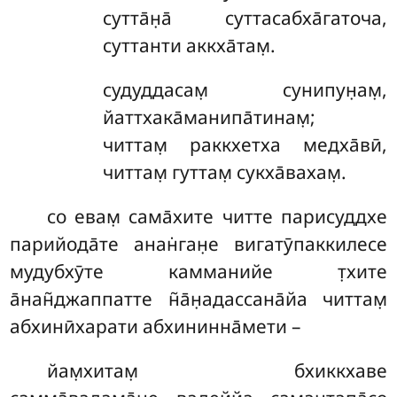
сутта̄н̣а̄ суттасабха̄гаточа,
суттанти аккха̄там̣.
судуддасам̣
сунипун̣ам̣,
йаттхака̄манипа̄тинам̣;
читтам̣ раккхетха медха̄вӣ,
читтам̣ гуттам̣ сукха̄вахам̣.
со
евам̣ сама̄хите читте парисуддхе
парийода̄те анан̇ган̣е вигатӯпаккилесе
мудубхӯте камманийе т̣хите
а̄нан̃джаппатте н̃а̄н̣адассана̄йа читтам̣
абхинӣхарати абхининна̄мети –
йам̣хитам̣
бхиккхаве