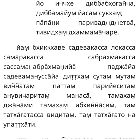
йо
иччхе диббабхоган̃ча,
диббама̄йум̣ йасам̣ сукхам̣;
па̄па̄ни париваджджетва̄,
тивидхам̣ дхаммама̄чаре.
йам̣
бхиккхаве садевакасса локасса
сама̄ракасса сабрахмакасса
сассаман̣абра̄хман̣ийа̄ паджа̄йа
садеваманусса̄йа дит̣т̣хам̣ сутам̣ мутам̣
вин̃н̃а̄там̣ паттам̣ парийеситам̣
анувичаритам̣ манаса̄, тамахам̣
джа̄на̄ми тамахам̣ абхин̃н̃а̄сим̣, там̣
татха̄гатасса видитам̣, там̣ татха̄гато на
упат̣т̣ха̄ти.