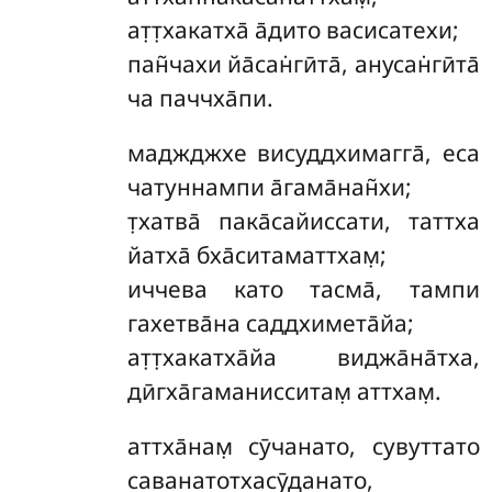
ат̣т̣хакатха̄ а̄дито васисатехи;
пан̃чахи йа̄сан̇гӣта̄, анусан̇гӣта̄
ча паччха̄пи.
маджджхе
висуддхимагга̄, еса
чатуннампи а̄гама̄нан̃хи;
т̣хатва̄ пака̄сайиссати, таттха
йатха̄ бха̄ситаматтхам̣;
иччева като тасма̄, тампи
гахетва̄на саддхимета̄йа;
ат̣т̣хакатха̄йа виджа̄на̄тха,
дӣгха̄гаманисситам̣ аттхам̣.
аттха̄нам̣
сӯчанато, сувуттато
саванатотхасӯданато,