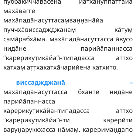
пуббакиччавасена йатха̄нуппатта̄йа
маха̄вагге
маха̄пада̄насуттасам̣ван̣н̣ана̄йа
пуччха̄виссаджджанам̣ ка̄тум̣
сама̄рабха̄ма. маха̄пада̄насуттасса а̄вусо
нида̄не парийа̄паннасса
‘‘карерикут̣ика̄йа’’нтипадасса аттхо
катхам̣ ат̣т̣хакатха̄чарийена катхито.
виссаджджана̄ –
маха̄пада̄насуттасса бханте нида̄не
парийа̄паннасса
карерикут̣ика̄йантипадасса аттхо
‘‘карерикут̣ика̄йа’’нти карерӣти
варун̣аруккхасса на̄мам̣. карериман̣д̣апо