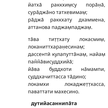
йатха̄ раккхим̣су пора̄н̣а̄,
сура̄джа̄но татхевимам̣;
ра̄джа̄ раккхату дхаммена,
аттанова паджам̣паджам̣.
та̄ва
тит̣т̣хату локасмим̣,
локаниттхаран̣есинам̣;
дассентӣ кулапутта̄нам̣, найам̣
пан̃н̃а̄висуддхийа̄;
йа̄ва буддхоти на̄мампи,
суддхачиттасса та̄дино;
локамхи локаджет̣т̣хасса,
паваттати махесино.
дутийасаннипа̄та