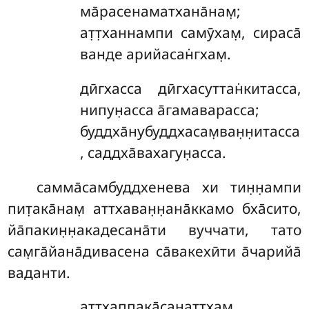
ма̄расенаматхана̄нам̣;
ат̣т̣ханнампи самӯхам̣, сираса̄
ванде арийасан̇гхам̣.
дӣгхасса
дӣгхасуттан̇китасса,
нипун̣асса а̄гамаварасса;
буддха̄нубуддхасам̣ван̣н̣итасса
, саддха̄вахагун̣асса.
самма̄самбуддхенева
хи тин̣н̣ампи
пит̣ака̄нам̣ аттхаван̣н̣ана̄ккамо бха̄сито,
йа̄пакин̣н̣акадесана̄ти вуччати, тато
сам̣га̄йана̄дивасена са̄вакехӣти а̄чарийа̄
ваданти.
аттхаппака̄санаттхам̣,