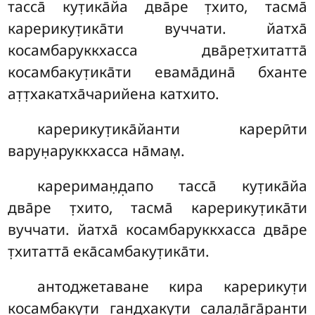
тасса̄ кут̣ика̄йа
два̄ре т̣хито, тасма̄
карерикут̣ика̄ти вуччати. йатха̄
косамбаруккхасса два̄рет̣хитатта̄
косамбакут̣ика̄ти евама̄дина̄ бханте
ат̣т̣хакатха̄чарийена катхито.
карерикут̣ика̄йанти
карерӣти
варун̣аруккхасса на̄мам̣.
карериман̣д̣апо
тасса̄ кут̣ика̄йа
два̄ре т̣хито, тасма̄ карерикут̣ика̄ти
вуччати. йатха̄ косамбаруккхасса два̄ре
т̣хитатта̄ ека̄самбакут̣ика̄ти.
антоджетаване кира карерикут̣и
косамбакут̣и гандхакут̣и салал̣а̄га̄ранти