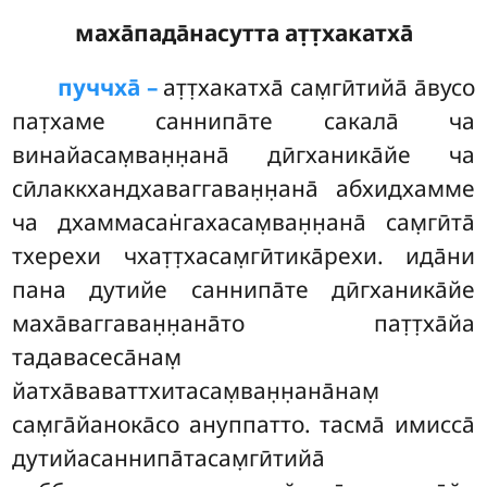
маха̄пада̄насутта ат̣т̣хакатха̄
пуччха̄ –
ат̣т̣хакатха̄
сам̣гӣтийа̄ а̄вусо
пат̣хаме саннипа̄те сакала̄ ча
винайасам̣ван̣н̣ана̄ дӣгханика̄йе ча
сӣлаккхандхаваггаван̣н̣ана̄ абхидхамме
ча дхаммасан̇гахасам̣ван̣н̣ана̄ сам̣гӣта̄
тхерехи чхат̣т̣хасам̣гӣтика̄рехи. ида̄ни
пана дутийе саннипа̄те дӣгханика̄йе
маха̄ваггаван̣н̣ана̄то пат̣т̣ха̄йа
тадавасеса̄нам̣
йатха̄ваваттхитасам̣ван̣н̣ана̄нам̣
сам̣га̄йанока̄со ануппатто. тасма̄ имисса̄
дутийасаннипа̄тасам̣гӣтийа̄