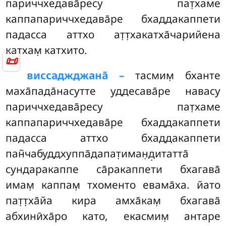
париччхедава̄ресу пат̣хаме
каппапариччхедава̄ре бхаддакаппети
падасса аттхо ат̣т̣хакатха̄чарийена
катхам̣ катхито.
📜
виссаджджана̄ –
тасмим̣
бханте
маха̄пада̄насутте уддесава̄ре навасу
париччхедава̄ресу пат̣хаме
каппапариччхедава̄ре бхаддакаппети
падасса аттхо бхаддакаппети
пан̃чабуддхуппа̄дапат̣иман̣д̣итатта̄
сундаракаппе са̄ракаппети бхагава̄
имам̣ каппам̣ тхоменто евама̄ха. йато
пат̣т̣ха̄йа кира амха̄кам̣ бхагава̄
абхинӣха̄ро като, екасмим̣ антаре