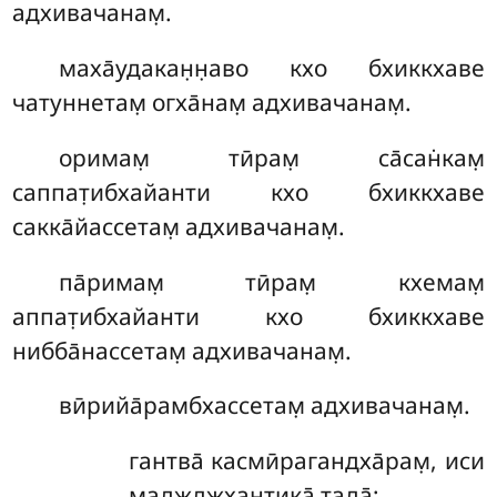
адхивачанам̣.
маха̄удакан̣н̣аво
кхо бхиккхаве
чатуннетам̣ огха̄нам̣ адхивачанам̣.
оримам̣
тӣрам̣ са̄сан̇кам̣
саппат̣ибхайанти кхо бхиккхаве
сакка̄йассетам̣ адхивачанам̣.
па̄римам̣
тӣрам̣ кхемам̣
аппат̣ибхайанти кхо бхиккхаве
нибба̄нассетам̣ адхивачанам̣.
вӣрийа̄рамбхассетам̣
адхивачанам̣.
гантва̄
касмӣрагандха̄рам̣, иси
маджджхантика̄ тада̄;