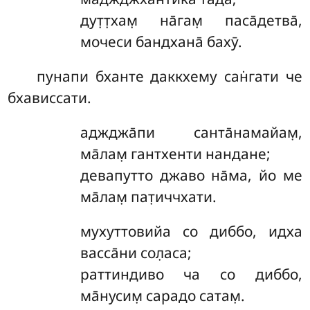
дут̣т̣хам̣ на̄гам̣ паса̄детва̄,
мочеси бандхана̄ бахӯ.
пунапи
бханте даккхему сан̇гати че
бхависсати.
аджджа̄пи
санта̄намайам̣,
ма̄лам̣ гантхенти нандане;
девапутто джаво на̄ма, йо ме
ма̄лам̣ пат̣иччхати.
мухуттовийа
со диббо, идха
васса̄ни сол̣аса;
раттиндиво ча со диббо,
ма̄нусим̣ сарадо сатам̣.