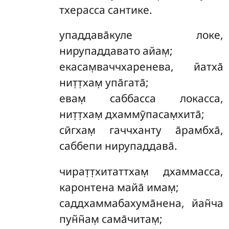
тхерасса сантике.
упаддава̄куле
локе,
нирупаддавато айам̣;
екасам̣ваччхаренева, йатха̄
нит̣т̣хам̣ упа̄гата̄;
евам̣ саббасса локасса,
нит̣т̣хам̣ дхаммӯпасам̣хита̄;
сӣгхам̣ гаччханту а̄рамбха̄,
саббепи нирупаддава̄.
чират̣т̣хитаттхам̣
дхаммасса,
каронтена майа̄ имам̣;
саддхаммабахума̄нена, йан̃ча
пун̃н̃ам̣ сама̄читам̣;