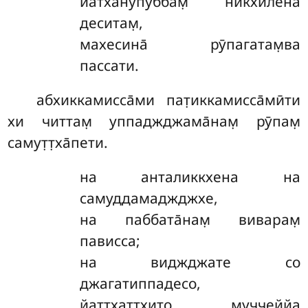
йатха̄нупуббам̣ никхилена
деситам̣,
махесина̄ рӯпагатам̣ва
пассати.
абхиккамисса̄ми
пат̣иккамисса̄мӣти
хи читтам̣ уппаджджама̄нам̣ рӯпам̣
самут̣т̣ха̄пети.
на
анталиккхена на
самуддамаджджхе,
на паббата̄нам̣ виварам̣
пависса;
на виджджате со
джагатиппадесо,
йаттхат̣т̣хито муччеййа