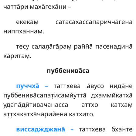
чатта̄ри маха̄геха̄ни –
екекам̣ сатасахассапаричча̄гена
ниппханнам̣.
тесу салал̣а̄га̄рам̣ ран̃н̃а̄ пасенадина̄
ка̄ритам̣.
пуббенива̄са
пуччха̄ –
таттхева
а̄вусо нида̄не
пуббенива̄сапат̣исам̣йутта̄ дхаммӣкатха̄
удапа̄дӣтивачанасса аттхо катхам̣
ат̣т̣хакатха̄чарийена катхито.
виссаджджана̄ –
таттхева бханте