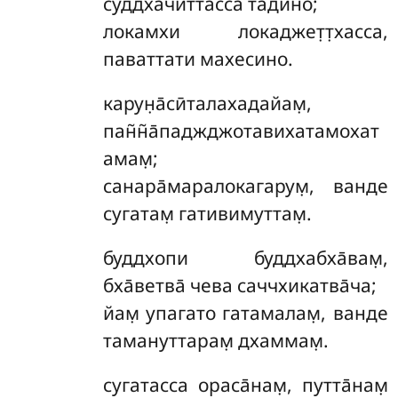
суддхачиттасса та̄дино;
локамхи локаджет̣т̣хасса,
паваттати махесино.
карун̣а̄сӣталахадайам̣
,
пан̃н̃а̄паджджотавихатамохат
амам̣;
санара̄маралокагарум̣, ванде
сугатам̣ гативимуттам̣.
буддхопи
буддхабха̄вам̣,
бха̄ветва̄ чева саччхикатва̄ча;
йам̣ упагато гатамалам̣, ванде
тамануттарам̣ дхаммам̣.
сугатасса ораса̄нам̣, путта̄нам̣