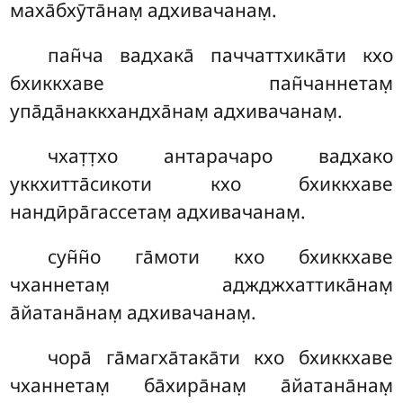
маха̄бхӯта̄нам̣ адхивачанам̣.
пан̃ча
вадхака̄ паччаттхика̄ти кхо
бхиккхаве пан̃чаннетам̣
упа̄да̄наккхандха̄нам̣ адхивачанам̣.
чхат̣т̣хо
антарачаро вадхако
уккхитта̄сикоти кхо бхиккхаве
нандӣра̄гассетам̣ адхивачанам̣.
сун̃н̃о
га̄моти кхо бхиккхаве
чханнетам̣ аджджхаттика̄нам̣
а̄йатана̄нам̣ адхивачанам̣.
чора̄
га̄магха̄така̄ти кхо бхиккхаве
чханнетам̣ ба̄хира̄нам̣ а̄йатана̄нам̣