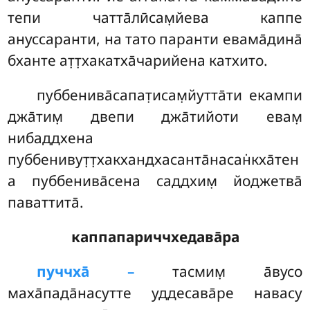
тепи чатта̄лӣсам̣йева каппе
ануссаранти, на тато паранти евама̄дина̄
бханте ат̣т̣хакатха̄чарийена катхито.
пуббенива̄сапат̣исам̣йутта̄ти
екампи
джа̄тим̣ двепи джа̄тийоти евам̣
нибаддхена
пуббенивут̣т̣хакхандхасанта̄насан̇кха̄тен
а пуббенива̄сена саддхим̣ йоджетва̄
паваттита̄.
каппапариччхедава̄ра
пуччха̄ –
тасмим̣
а̄вусо
маха̄пада̄насутте уддесава̄ре навасу