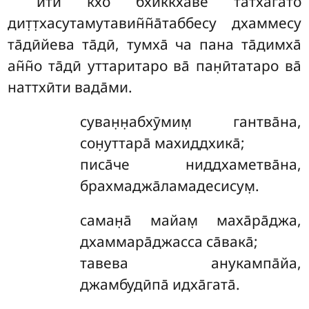
ити
кхо бхиккхаве татха̄гато
дит̣т̣хасутамутавин̃н̃а̄таббесу дхаммесу
та̄дӣйева та̄дӣ, тумха̄ ча пана та̄димха̄
ан̃н̃о та̄дӣ уттаритаро ва̄ пан̣ӣтатаро ва̄
наттхӣти вада̄ми.
суван̣н̣абхӯмим̣
гантва̄на,
сон̣уттара̄ махиддхика̄;
писа̄че ниддхаметва̄на,
брахмаджа̄ламадесисум̣.
саман̣а̄
майам̣ маха̄ра̄джа,
дхаммара̄джасса са̄вака̄;
тавева анукампа̄йа,
джамбудӣпа̄ идха̄гата̄.