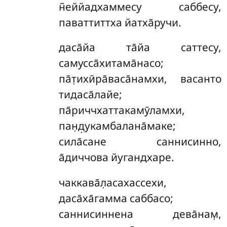
н̃еййадхаммесу саббесу,
паваттиттха йатха̄ручи.
даса̄йа
та̄йа саттесу,
самусса̄хитама̄насо;
па̄т̣ихӣра̄васа̄намхи, васанто
тидаса̄лайе;
па̄риччхаттакамӯламхи,
пан̣д̣укамбалана̄маке;
сила̄сане саннисинно,
а̄диччова йугандхаре.
чаккава̄л̣асахассехи,
даса̄ха̄гамма саббасо;
саннисиннена дева̄нам̣,