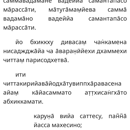
самма̄вадама̄не вадеййа самантапа̄со
ма̄расса̄ти, ма̄туга̄мам̣йева самма̄
вадама̄но вадеййа самантапа̄со
ма̄расса̄ти.
йо
бхиккху дивасам̣ чан̇камена
нисаджджа̄йа ча а̄варан̣ӣйехи дхаммехи
читтам̣ парисодхетва̄.
ити
читтакирийава̄йодха̄тувиппха̄равасена
айам̣ ка̄йасаммато ат̣т̣хисан̇гха̄то
абхиккамати.
карун̣а̄
вийа саттесу, пан̃н̃а̄
йасса махесино;