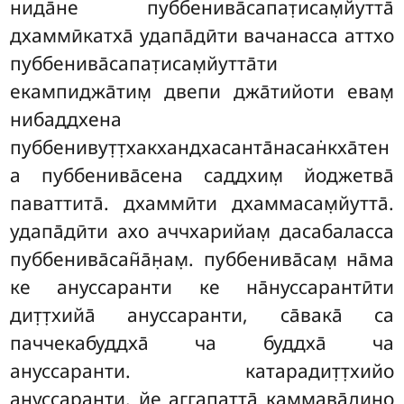
нида̄не пуббенива̄сапат̣исам̣йутта̄
дхаммӣкатха̄ удапа̄дӣти вачанасса аттхо
пуббенива̄сапат̣исам̣йутта̄ти
екампиджа̄тим̣ двепи джа̄тийоти евам̣
нибаддхена
пуббенивут̣т̣хакхандхасанта̄насан̇кха̄тен
а пуббенива̄сена саддхим̣ йоджетва̄
паваттита̄. дхаммӣти дхаммасам̣йутта̄.
удапа̄дӣти ахо аччхарийам̣ дасабаласса
пуббенива̄сан̃а̄н̣ам̣. пуббенива̄сам̣ на̄ма
ке ануссаранти ке на̄нуссарантӣти
дит̣т̣хийа̄ ануссаранти, са̄вака̄ са
паччекабуддха̄ ча буддха̄ ча
ануссаранти. катарадит̣т̣хийо
ануссаранти. йе аггапатта̄ каммава̄дино