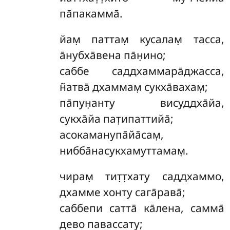
па̄пакамма̄.
йам̣
паттам̣ кусалам̣ тасса,
а̄нубха̄вена па̄н̣ино;
саббе саддхаммара̄джасса,
н̃атва̄ дхаммам̣ сукха̄вахам̣;
па̄пун̣анту висуддха̄йа,
сукха̄йа пат̣ипаттийа̄;
асокаманупа̄йа̄сам̣,
нибба̄насукхамуттамам̣.
чирам̣ тит̣т̣хату саддхаммо,
дхамме хонту сага̄рава̄;
саббепи сатта̄ ка̄лена, самма̄
дево павассату;