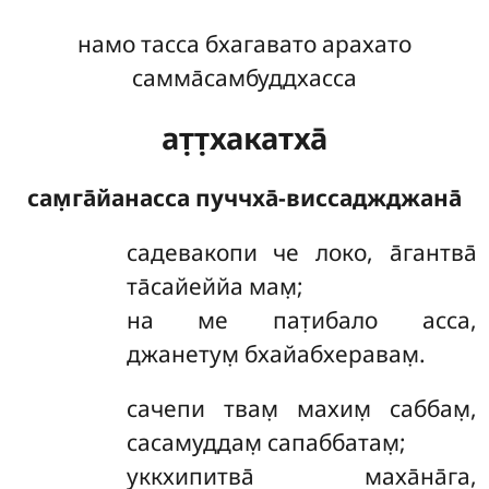
намо тасса бхагавато арахато
самма̄самбуддхасса
ат̣т̣хакатха̄
сам̣га̄йанасса пуччха̄-виссаджджана̄
садевакопи
че локо, а̄гантва̄
та̄сайеййа мам̣;
на ме пат̣ибало асса,
джанетум̣ бхайабхеравам̣.
сачепи твам̣ махим̣ саббам̣,
сасамуддам̣ сапаббатам̣;
уккхипитва̄ маха̄на̄га,