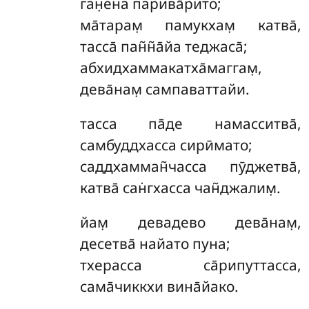
ган̣ена парива̄рито;
ма̄тарам̣ памукхам̣ катва̄,
тасса̄ пан̃н̃а̄йа теджаса̄;
абхидхаммакатха̄маггам̣,
дева̄нам̣ сампаваттайи.
тасса
па̄де намасситва̄,
самбуддхасса сирӣмато;
саддхамман̃часса пӯджетва̄,
катва̄ сан̇гхасса чан̃джалим̣.
йам̣
девадево дева̄нам̣,
десетва̄ найато пуна;
тхерасса са̄рипуттасса,
сама̄чиккхи вина̄йако.