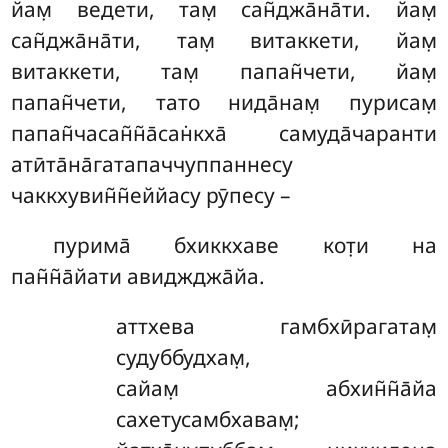
йам̣ ведети, там̣ сан̃джа̄на̄ти. йам̣
сан̃джа̄на̄ти, там̣ витаккети, йам̣
витаккети, там̣ папан̃чети, йам̣
папан̃чети, тато нида̄нам̣ пурисам̣
папан̃часан̃н̃а̄сан̇кха̄ самуда̄чаранти
атӣта̄на̄гатапаччуппаннесу
чаккхувин̃н̃еййасу рӯпесу –
пурима̄
бхиккхаве кот̣и на
пан̃н̃а̄йати авиджджа̄йа.
аттхева
гамбхӣрагатам̣
судуббудхам̣,
сайам̣ абхин̃н̃а̄йа
сахетусамбхавам̣;