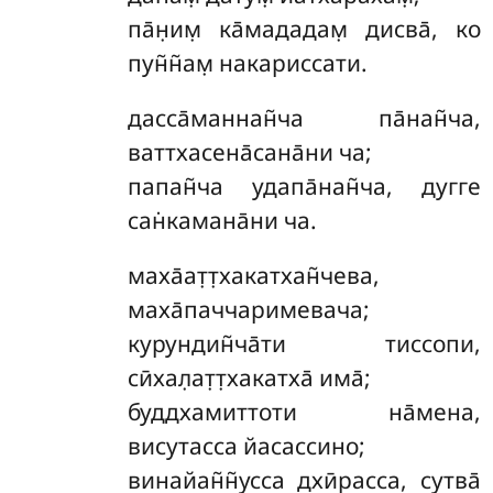
па̄н̣им̣ ка̄мададам̣ дисва̄, ко
пун̃н̃ам̣ накариссати.
дасса̄маннан̃ча
па̄нан̃ча,
ваттхасена̄сана̄ни ча;
папан̃ча удапа̄нан̃ча, дугге
сан̇камана̄ни ча.
маха̄ат̣т̣хакатхан̃чева
,
маха̄паччаримевача;
курундин̃ча̄ти тиссопи,
сӣхал̣ат̣т̣хакатха̄ има̄;
буддхамиттоти на̄мена,
висутасса йасассино;
винайан̃н̃усса дхӣрасса, сутва̄