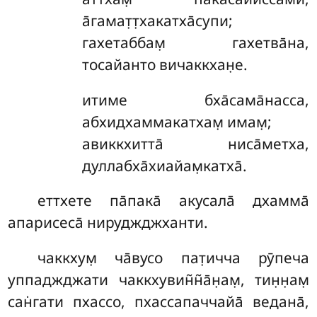
а̄гамат̣т̣хакатха̄супи;
гахетаббам̣ гахетва̄на,
тосайанто вичаккхан̣е.
итиме
бха̄сама̄насса,
абхидхаммакатхам̣ имам̣;
авиккхитта̄ ниса̄метха,
дуллабха̄хиайам̣катха̄.
еттхете
па̄пака̄ акусала̄ дхамма̄
апарисеса̄ нируджджханти.
чаккхум̣
ча̄вусо пат̣ичча рӯпеча
уппаджджати чаккхувин̃н̃а̄н̣ам̣, тин̣н̣ам̣
сан̇гати пхассо, пхассапаччайа̄ ведана̄,