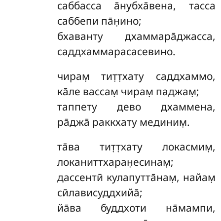
саббасса а̄нубха̄вена, тасса
саббепи па̄н̣ино;
бхаванту дхаммара̄джасса,
саддхаммарасасевино.
чирам̣
тит̣т̣хату саддхаммо,
ка̄ле вассам̣ чирам̣ паджам̣;
таппету дево дхаммена,
ра̄джа̄ раккхату мединим̣.
та̄ва тит̣т̣хату локасмим̣,
локаниттхаран̣есинам̣;
дассентӣ кулапутта̄нам̣, найам̣
сӣлависуддхийа̄;
йа̄ва буддхоти на̄мампи,