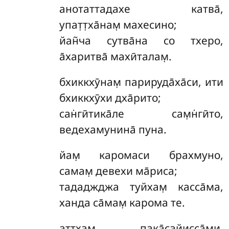
анотаттадахе катва̄,
упат̣т̣ха̄нам̣ махесино;
йан̃ча сутва̄на со тхеро,
а̄харитва̄ махӣталам̣.
бхиккхӯнам̣ парируда̄ха̄си, ити
бхиккхӯхи дха̄рито;
сан̇гӣтика̄ле сам̣н̇гӣто,
ведехамунина̄ пуна.
йам̣
каромаси брахмуно,
самам̣ девехи ма̄риса;
тададжджа туйхам̣ касса̄ма,
ханда са̄мам̣ карома те.
аттхам̣
пака̄сайисса̄ми,