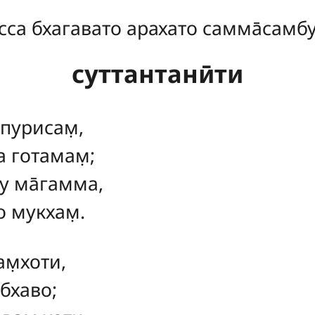
сса бхагавато арахато самма̄самб
суттантанӣти
 пурисам̣,
а готамам̣;
ху ма̄гамма,
о мукхам̣.
ам̣хоти,
̄бхаво;