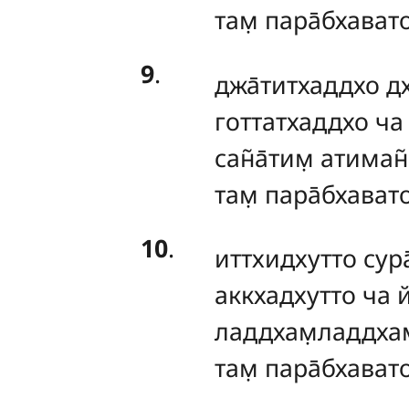
там̣ пара̄бхават
9
.
джа̄титхаддхо
д
готтатхаддхо ча
сан̃а̄тим̣ атиман̃
там̣ пара̄бхават
10
.
иттхидхутто
сура
аккхадхутто ча 
ладдхам̣ладдхам̣
там̣ пара̄бхават