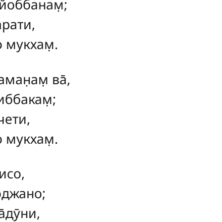
айоббанам̣;
арати,
о мукхам̣.
аман̣ам̣ ва̄,
̣иббакам̣;
чети,
о мукхам̣.
исо,
оджано;
̄дӯни,