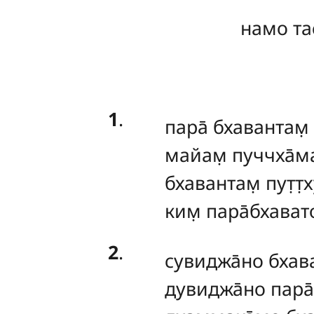
намо та
1
.
пара̄
бхавантам̣
майам̣ пуччха̄м
бхавантам̣ пут̣т̣
ким̣ пара̄бхават
2
.
сувиджа̄но
бхав
дувиджа̄но пара