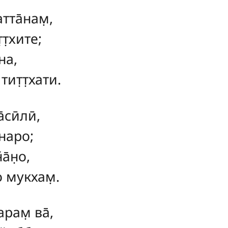
тта̄нам̣
,
т̣хите;
на,
ит̣т̣хати.
̄сӣлӣ,
 наро;
̄н̣о,
о мукхам̣.
рам̣ ва̄,