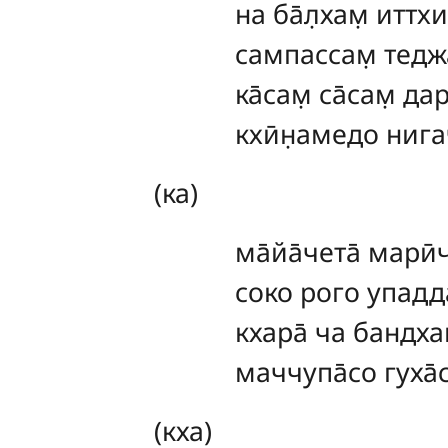
на
ба̄л̣хам̣ иттх
сампассам̣ теджа
ка̄сам̣ са̄сам̣ да
кхӣн̣амедо ниг
(ка)
ма̄йа̄чета̄
марӣч
соко рого упадд
кхара̄ ча бандхан
маччупа̄со гуха̄
(кха)