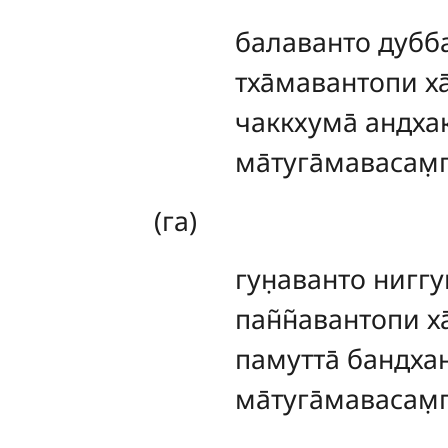
балаванто дубба
тха̄мавантопи ха
чаккхума̄ андхак
ма̄туга̄мавасам̣г
(га)
гун̣аванто
ниггун
пан̃н̃авантопи х
памутта̄ бандхан
ма̄туга̄мавасам̣г