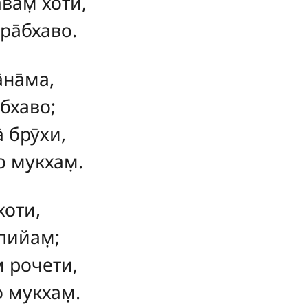
вам̣ хоти,
ра̄бхаво.
̄на̄ма,
̄бхаво;
̄ брӯхи,
о мукхам̣.
хоти,
пийам̣;
̣ рочети,
о мукхам̣.