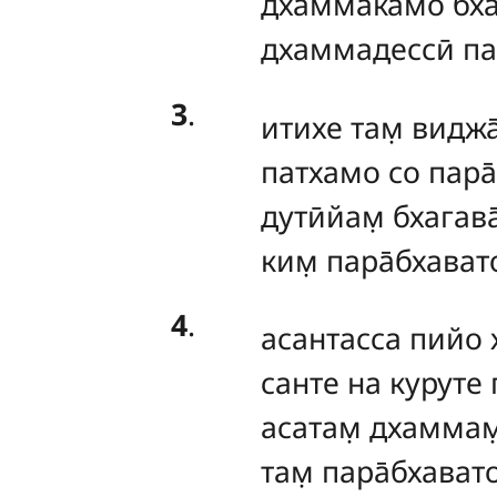
дхаммака̄мо бха
дхаммадессӣ па
3
.
итихе
там̣ виджа
патхамо со пара
дутӣйам̣ бхагава
ким̣ пара̄бхават
4
.
асантасса
пийо 
санте на куруте 
асатам̣ дхаммам
там̣ пара̄бхават