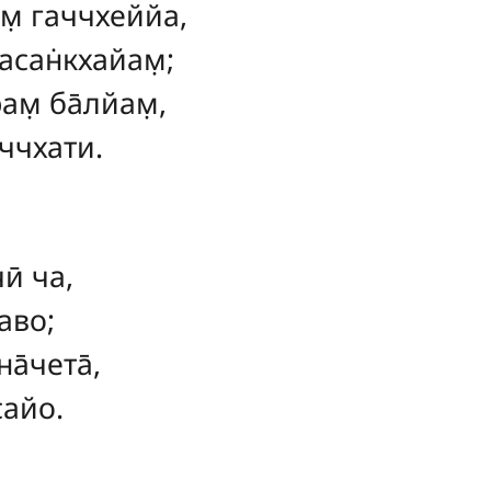
им̣ гаччхеййа,
сан̇кхайам̣;
рам̣ ба̄лйам̣,
аччхати.
ӣ ча,
аво;
а̄чета̄,
сайо.