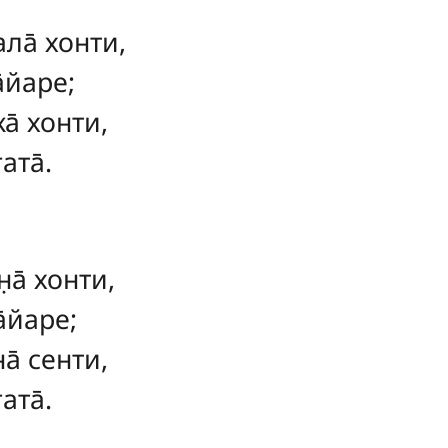
ла̄ хонти,
̄йаре;
а̄ хонти,
ата̄.
̣а̄ хонти,
а̄йаре;
а̄ сенти,
ата̄.