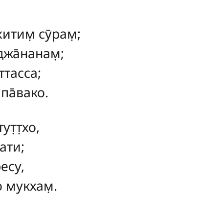
итим̣ сӯрам̣;
джа̄нанам̣;
ттасса;
 па̄вако.
ут̣т̣хо,
ати;
есу,
о мукхам̣.