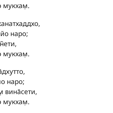
о мукхам̣.
ханатхаддхо,
 йо наро;
н̃ети,
о мукхам̣.
̄дхутто,
йо наро;
 вина̄сети,
о мукхам̣.