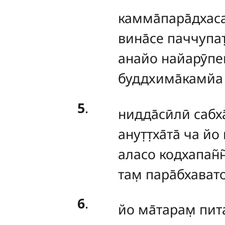
камма̄пара̄дхаса
вина̄се паччупат̣
анайо найарӯпе
буддхима̄камйа т
5
.
нидда̄сӣлӣ
сабха
анут̣т̣ха̄та̄ ча йо
аласо кодхапан̃н̃а
там̣ пара̄бхават
6
.
йо
ма̄тарам̣ пита