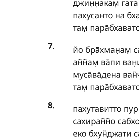
джин̣н̣акам̣ гат
пахусанто на бх
там̣ пара̄бхават
7
.
йо
бра̄хман̣ам̣ с
ан̃н̃ам̣ ва̄пи ван
муса̄ва̄дена ван̃
там̣ пара̄бхават
8
.
пахутавитто
пур
сахиран̃н̃о сабх
еко бхун̃джати са