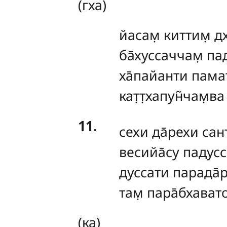
(гха)
йасам̣
киттим̣ дх
ба̄хуссаччам̣ па
ха̄пайанти пама
кат̣т̣хапун̃чам̣ва
11
.
сехи
да̄рехи сант
весийа̄су падусс
дуссати парада̄р
там̣ пара̄бхават
(ка)