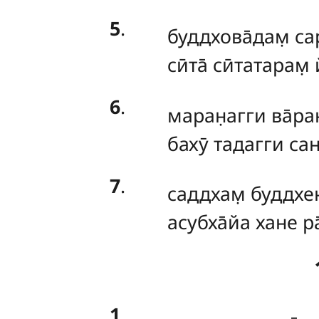
5
.
буддхова̄дам̣
са
сӣта̄ сӣтатарам
6
.
маран̣агги ва̄ра
бахӯ тадагги сант
7
.
саддхам̣
буддхен
асубха̄йа хане ра̄
1
.