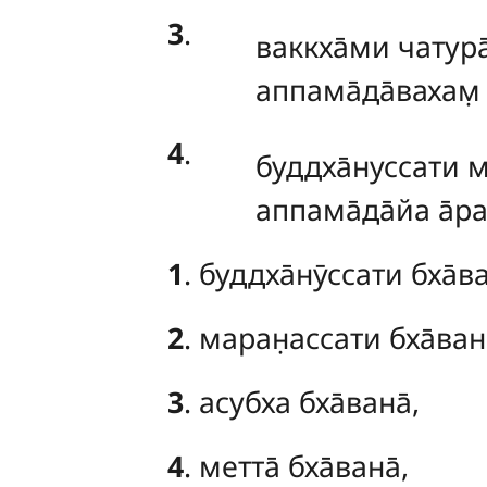
3
.
ваккха̄ми
чатура
аппама̄да̄вахам̣
4
.
буддха̄нуссати
м
аппама̄да̄йа а̄ра
1
. буддха̄нӯссати бха̄ва
2
. маран̣ассати бха̄вана
3
. асубха бха̄вана̄,
4
. метта̄ бха̄вана̄,