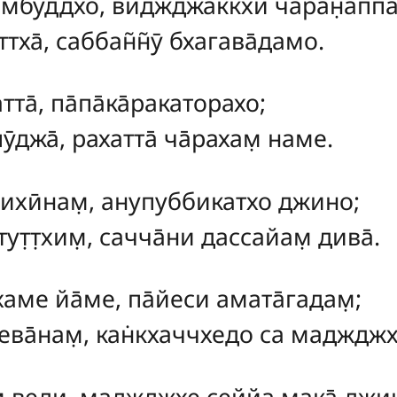
амбуддхо, виджджаккхи чаран̣аппа
тха̄, саббан̃н̃ӯ бхагава̄дамо.
тта̄
, па̄па̄ка̄ракаторахо;
ӯджа̄, рахатта̄ ча̄рахам̣ наме.
ихӣнам̣, анупуббикатхо джино;
ут̣т̣хим̣, сачча̄ни дассайам̣ дива̄.
хаме йа̄ме, па̄йеси амата̄гадам̣;
дева̄нам̣, кан̇кхаччхедо са мадждж
м̣ веди, маджджхе сеййа мака̄ джи