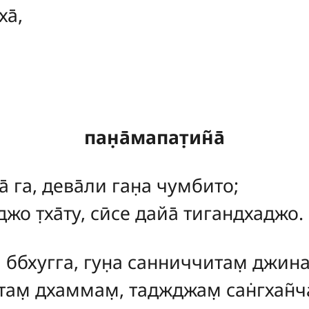
а̄,
пан̣а̄мапат̣ин̃а̄
а̄ га, дева̄ли ган̣а чумбито;
жо т̣ха̄ту, сӣсе дайа̄ тигандхаджо.
а ббхугга, гун̣а санниччитам̣ джина
там̣ дхаммам̣, таджджам̣ сан̇гхан̃