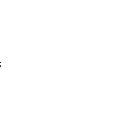
;
;
;