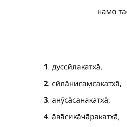
намо та
1
. дуссӣлакатха̄,
2
. сӣла̄нисам̣сакатха̄,
3
. анӯса̄санакатха̄,
4
. а̄ва̄сика̄ча̄ракатха̄,