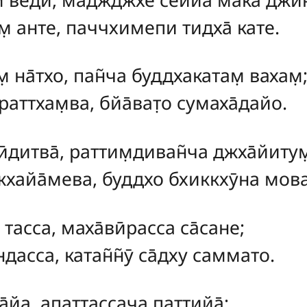
̣ анте, паччхимепи тидха̄ кате.
̣ на̄тхо, пан̃ча буддхакатам̣ вахам̣
аттхам̣ва, бйа̄ват̣о сумаха̄дайо.
̄дитва̄, раттим̣диван̃ча джха̄йитум
хайа̄мева, буддхо бхиккхӯна мов
 тасса, маха̄вӣрасса са̄сане;
асса, катан̃н̃ӯ са̄дху саммато.
̄та̄йа, апаттассача паттийа̄;