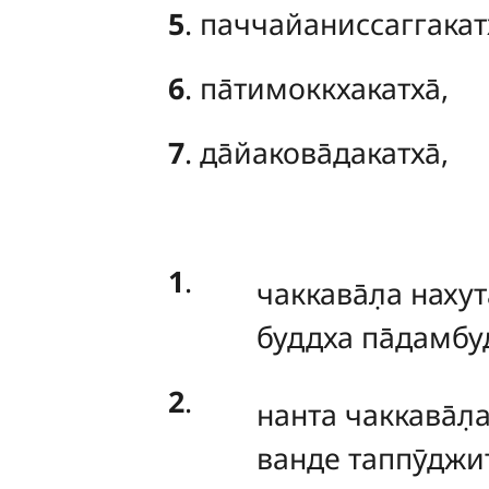
5
. паччайаниссаггакатх
6
. па̄тимоккхакатха̄,
7
. да̄йакова̄дакатха̄,
1
.
чаккава̄л̣а
нахут
буддха па̄дамбуд
2
.
нанта
чаккава̄л̣
ванде таппӯджи