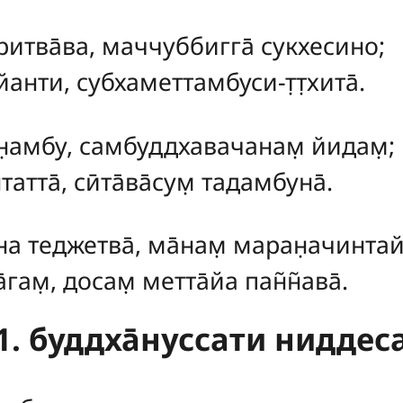
ритва̄ва, маччуббигга̄ сукхесино;
̣ йанти, субхаметтамбуси-т̣т̣хита̄.
н̣амбу, самбуддхавачанам̣ йидам̣;
атта̄, сӣта̄ва̄сум̣ тадамбуна̄.
а теджетва̄, ма̄нам̣ маран̣ачинтайа
гам̣, досам̣ метта̄йа пан̃н̃ава̄.
1. буддха̄нуссати ниддес