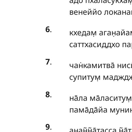
венеййо локанам
6
.
кхедам̣
аган̣айам
саттхасиддхо пар
7
.
чан̇камитва̄ ниси
супитум̣ мадждж
8
.
на̄ла
ма̄ласитум̣
пама̄да̄йа мунинд
9
.
анан̃н̃а̄тасса н̃а