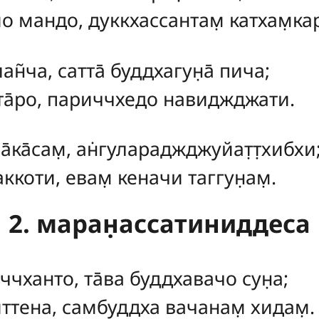
о мандо, дуккхассантам̣ катхам̣ка
̣ан̃ча, сатта̄ буддхагун̣а̄ пича;
тта̄ро, париччхедо навиджджати.
̄ка̄сам̣, ан̇гулараджджуйат̣т̣хибхи
ккоти, евам̣ кеначи таггун̣ам̣.
2. маран̣ассатиниддеса
ччханто, та̄ва буддхавачо сун̣а;
ттена, самбуддха вачанам̣ хидам̣.