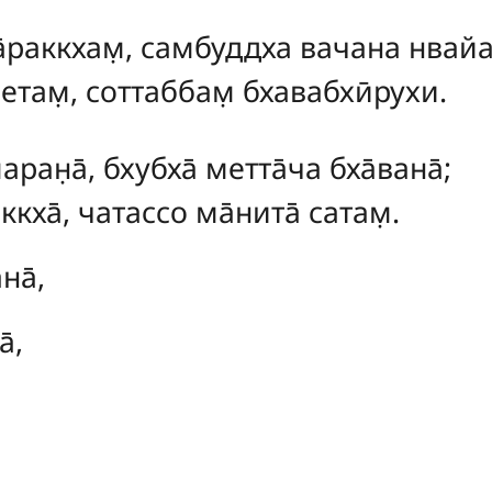
̄раккхам̣, самбуддха вачана нвайа
 етам̣, соттаббам̣ бхавабхӣрухи.
аран̣а̄, бхубха̄ метта̄ча бха̄вана̄;
ккха̄, чатассо ма̄нита̄ сатам̣.
на̄,
̄,