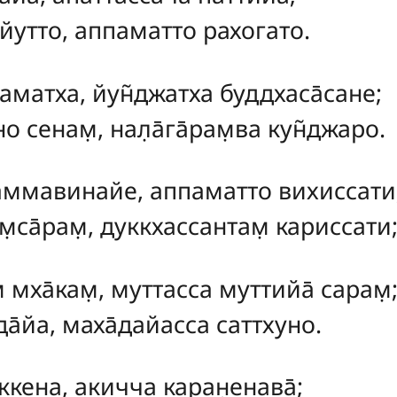
 йутто, аппаматто рахогато.
аматха, йун̃джатха буддхаса̄сане;
 сенам̣, нал̣а̄га̄рам̣ва кун̃джаро.
аммавинайе, аппаматто вихиссати
м̣са̄рам̣, дуккхассантам̣ кариссати
мха̄кам̣, муттасса муттийа̄ сарам̣
а̄йа, маха̄дайасса саттхуно.
кена, акичча каран̣енава̄;