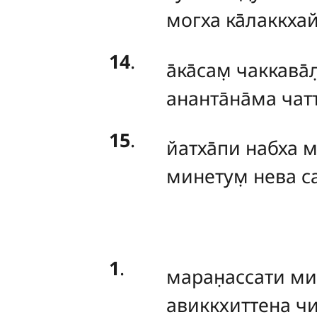
могха ка̄лаккхай
14
.
а̄ка̄сам̣
чаккава̄л
ананта̄на̄ма ча
15
.
йатха̄пи набха ма
минетум̣ нева са
1
.
маран̣ассати
ми
авиккхиттена чи