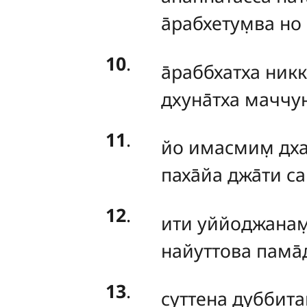
а̄рабхетум̣ва но
10
.
а̄раббхатха
никк
дхуна̄тха маччуно
11
.
йо
имасмим̣ дх
паха̄йа джа̄ти са
12
.
ити
уййоджанам̣ 
найуттова пама̄д
13
.
суттена дуббитак