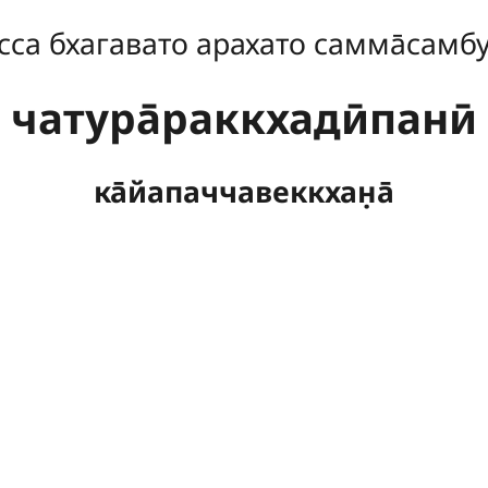
сса бхагавато арахато самма̄самб
чатура̄раккхадӣпанӣ
ка̄йапаччавеккхан̣а̄