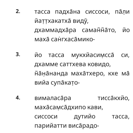
.
тасса падха̄на сиссоси, па̄л̣и
2
йат̣т̣хакатха̄ видӯ,
дхаммадха̄ра саман̃н̃а̄то, йо
маха̄ сан̇гхаса̄мико-
.
йо тасса мукхйасим̣сса̄ си,
3
дхамме саттхева ковидо,
н̃а̄н̣а̄нанда маха̄тхеро, кхе ма̄
вийа супа̄кат̣о-
.
вималаса̄ра тисса̄кхйо,
4
маха̄сам̣са̄дхипо кави,
сиссоси дутийо тасса,
парийатти виса̄радо-