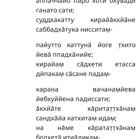
аппаччайо
паро хоти бхӯва̄ди
ган̣ато сати;
суддхакатту кирайа̄кхйа̄не
саббадха̄тука нисситам̣-
пайутто
каттуна̄ йоге т̣хито
йева̄ ппадха̄нийе;
кирайам̣ са̄дхети етасса
дӣпакам̣ са̄сане падам̣-
каран̣а вачанам̣йева
йебхуййена падиссати;
а̄кхйа̄те ка̄ритат̣т̣ха̄нам̣
сандха̄йа катхитам̣ идам̣;
на на̄ме ка̄ратат̣т̣ха̄нам̣
бодхета̄ итиа̄дикам̣-