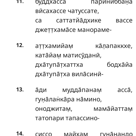
.
буддхасса паринибба̄н̣а
11
вӣсахассе чатуссате,
са саттатйа̄дхике вассе
джет̣т̣хама̄се манораме-
.
ат̣т̣хамийам̣ ка̄л̣апаккхе,
12
ката̄йам̣ матисӯданӣ,
дха̄тупа̄т̣хаттха бодха̄йа
дха̄тупа̄т̣ха вила̄синӣ-
.
а̄ди мудда̄панам̣ асса̄,
13
гун̣а̄лан̇ка̄ра на̄мино,
оноджитам̣, мама̄йаттам̣
татопари тапассино-
.
сиссо майхам̣ гуна̄нандо
14