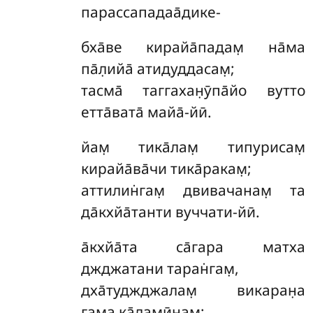
парассападаа̄дике-
бха̄ве кирайа̄падам̣ на̄ма
па̄л̣ийа̄ атидуддасам̣;
тасма̄ таггахан̣ӯпа̄йо вутто
етта̄вата̄ майа̄-йӣ.
йам̣
тика̄лам̣ типурисам̣
кирайа̄ва̄чи тика̄ракам̣;
аттилин̇гам̣ двивачанам̣ та
да̄кхйа̄танти вуччати-йӣ.
а̄кхйа̄та
са̄гара матха
джджатани таран̇гам̣,
дха̄туджджалам̣ викаран̣а
гама ка̄ламӣнам̣;