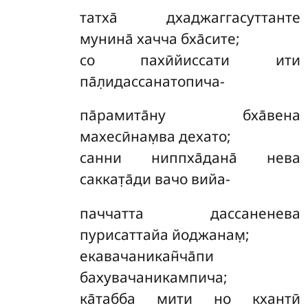
татха̄ дхаджаггасуттанте
мунина̄ хачча бха̄сите;
со пахӣйиссати ити
па̄л̣идассанатопича-
па̄рамита̄ну бха̄вена
махесӣнам̣ва дехато;
санни ниппха̄дана̄ нева
саккат̣а̄ди вачо вийа-
паччатта дассаненева
пурисаттайа йоджанам̣;
екавачаникан̃ча̄пи
бахувачаникампича;
ка̄табба мити но кхантӣ