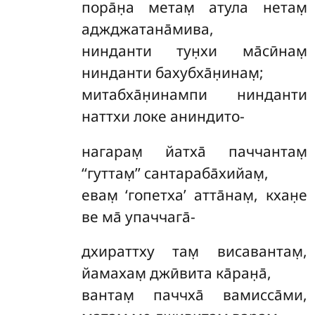
пора̄н̣а
метам̣ атула нетам̣
аджджатана̄мива,
нинданти тун̣хи ма̄сӣнам̣
нинданти бахубха̄н̣инам̣;
митабха̄н̣инампи нинданти
наттхи локе аниндито-
нагарам̣
йатха̄ паччантам̣
‘‘гуттам̣’’ сантараба̄хийам̣,
евам̣ ‘гопетха’ атта̄нам̣, кхан̣е
ве ма̄ упаччага̄-
дхираттху
там̣ висавантам̣,
йамахам̣ джӣвита ка̄ран̣а̄,
вантам̣ паччха̄ вамисса̄ми,