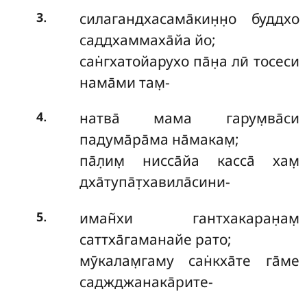
.
силагандхасама̄кин̣н̣о буддхо
3
саддхаммаха̄йа йо;
сан̇гхатойарухо па̄н̣а лӣ тосеси
нама̄ми там̣-
.
натва̄ мама гарум̣ва̄си
4
падума̄ра̄ма на̄макам̣;
па̄л̣им̣ нисса̄йа касса̄ хам̣
дха̄тупа̄т̣хавила̄сини-
.
иман̃хи гантхакаран̣ам̣
5
саттха̄гаманайе рато;
мӯкалам̣гаму сан̇кха̄те га̄ме
саджджанака̄рите-