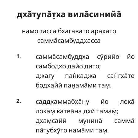
дха̄тупа̄т̣ха
вила̄синийа̄
намо тасса бхагавато арахато
самма̄самбуддхасса
.
самма̄самбуддха сӯрийо йо
1
самбодхо дайо дито;
джагу пан̇каджа сан̇гха̄те
бодхайӣ пан̣ама̄ми там̣.
.
саддхаммабха̄ну йо лока̄
2
локам̣ катва̄на дхӣ тамам̣;
дхам̣сайӣ мунина̄ самма̄
па̄тубхӯто нама̄ми там̣.