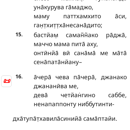
уна̄курува га̄маджо,
маму паттхамхито а̄си,
ган̣т̣хит̣т̣ха̄несана̄дито;
.
бастйам̣ саман̃н̃ако ра̄джа̄,
15
маччо мама пита̄ аху,
онтӣнйа̄ вӣ сана̄ма̄ ме ма̄та̄
сена̄пата̄нйану–
.
а̄чера̄ чева па̄чера̄, джанако
16
📜
джананӣва ме,
дева̄ четйан̇гино саббе,
ненапаппонту ниббутинти-
дха̄тупа̄т̣хавила̄синийа̄ сама̄птайи.