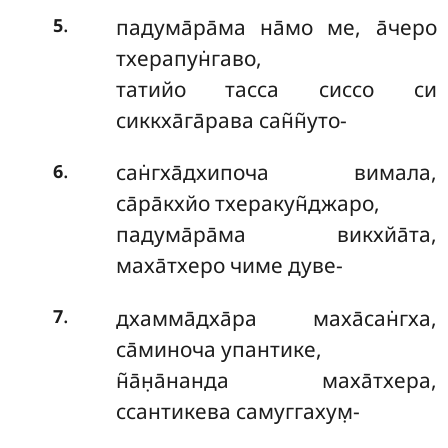
.
падума̄ра̄ма на̄мо ме, а̄черо
5
тхерапун̇гаво,
татийо тасса сиссо си
сиккха̄га̄рава сан̃н̃уто-
.
сан̇гха̄дхипоча вимала,
6
са̄ра̄кхйо тхеракун̃джаро,
падума̄ра̄ма викхйа̄та,
маха̄тхеро чиме дуве-
.
дхамма̄дха̄ра маха̄сан̇гха,
7
са̄миноча упантике,
н̃а̄н̣а̄нанда маха̄тхера,
ссантикева самуггахум̣-