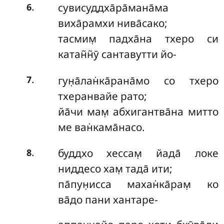
.
сувисуддха̄ра̄мана̄ма
6
виха̄рамхи нива̄сако;
тасмим̣ падха̄на тхеро си
катан̃н̃ӯ сантавутти йо-
.
гун̣а̄лан̇ка̄рана̄мо со тхеро
7
тхеранвайе рато;
йа̄чи мам̣ абхигантва̄на митто
ме ван̇кама̄насо.
.
буддхо хессам̣ йада̄ локе
8
ниддесо хам̣ тада̄ ити;
па̄пун̣исса махан̇ка̄рам̣ ко
ва̄до пани хантаре-