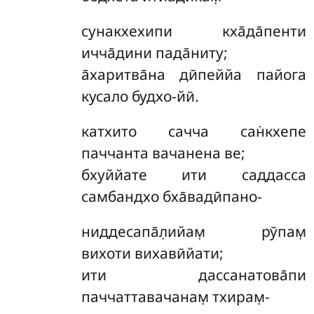
сунакхехипи кха̄да̄пенти
ичча̄дини пада̄ниту;
а̄харитва̄на дӣпеййа пайога
кусало будхо-йӣ.
катхито
сачча сан̇кхепе
паччанта вачанена ве;
бхуййате ити саддасса
самбандхо бха̄вадӣпано-
ниддесапа̄л̣ийам̣ рӯпам̣
вихоти вихавӣйати;
ити дассанатова̄пи
паччаттавачанам̣ тхирам̣-