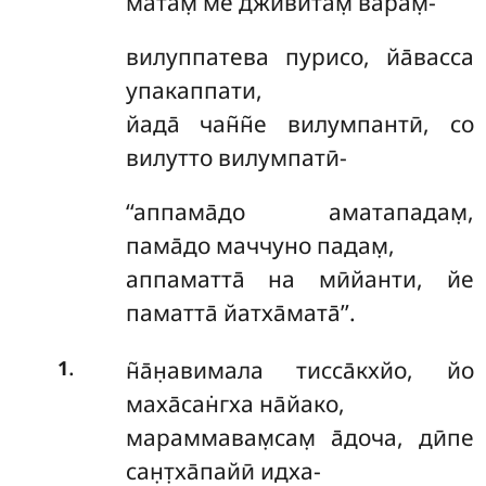
матам̣ ме дживитам̣ варам̣-
вилуппатева
пурисо, йа̄васса
упакаппати,
йада̄ чан̃н̃е вилумпантӣ, со
вилутто вилумпатӣ-
‘‘аппама̄до
аматападам̣,
пама̄до маччуно падам̣,
аппаматта̄ на мӣйанти, йе
паматта̄ йатха̄мата̄’’.
.
н̃а̄н̣авимала тисса̄кхйо, йо
1
маха̄сан̇гха на̄йако,
мараммавам̣сам̣ а̄доча, дӣпе
сан̣т̣ха̄пайӣ идха-