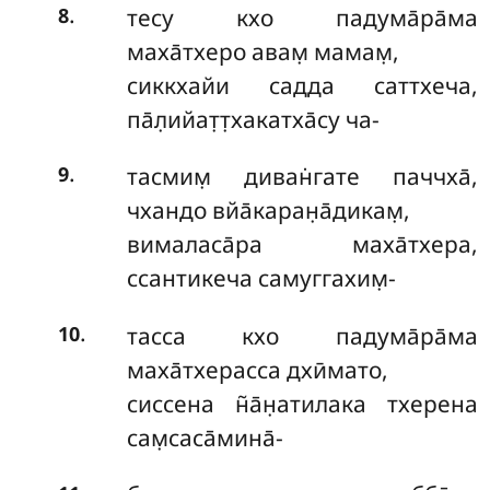
.
тесу кхо падума̄ра̄ма
8
маха̄тхеро авам̣ мамам̣,
сиккхайи садда саттхеча,
па̄л̣ийат̣т̣хакатха̄су ча-
.
тасмим̣ диван̇гате паччха̄,
9
чхандо вйа̄каран̣а̄дикам̣,
вималаса̄ра маха̄тхера,
ссантикеча самуггахим̣-
.
тасса кхо падума̄ра̄ма
10
маха̄тхерасса дхӣмато,
сиссена н̃а̄н̣атилака тхерена
сам̣саса̄мина̄-