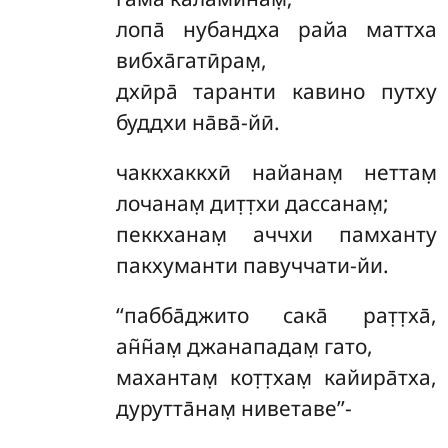
лопа̄ нубандха райа маттха
вибха̄гатӣрам̣,
дхӣра̄ таранти кавино путху
буддхи на̄ва̄-йӣ.
чаккхаккхӣ
найанам̣ неттам̣
лочанам̣ дит̣т̣хи дассанам̣;
пеккханам̣ аччхи памханту
пакхуманти павуччати-йи.
‘‘пабба̄джито
сака̄ рат̣т̣ха̄,
ан̃н̃ам̣ джанападам̣ гато,
махантам̣ кот̣т̣хам̣ кайира̄тха,
дурутта̄нам̣ ниветаве’’-