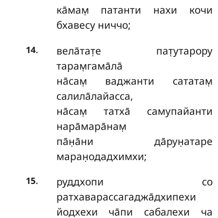
ка̄мам̣ патанти нахи кочи
бхавесу ниччо;
.
вела̄тат̣е пат̣утарору
14
тарам̣гама̄ла̄
на̄сам̣ ваджанти сататам̣
салила̄лайасса,
на̄сам̣ татха̄ самупайанти
нара̄мара̄нам̣
па̄н̣а̄ни да̄рун̣атаре
маран̣одадхимхи;
.
руддхопи со
15
ратхаварассагаджа̄дхипехи
йодхехи ча̄пи сабалехи ча