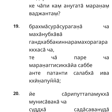
ке ча̄пи кам̣ анугата̄ маран̣ам̣
ваджантам̣?
.
брахма̄сура̄сураган̣а̄ ча
19
маха̄нубха̄ва̄
гандхаббакиннарамахорагара
ккхаса̄ ча,
те ча̄ паре ча
маран̣аггисикха̄йа саббе
анте патанти салабха̄ ива
кхӣн̣апун̃н̃а̄;
.
йе са̄рипуттапамукха̄
20
муниса̄вака̄ ча
суддха̄ сада̄савануда̄