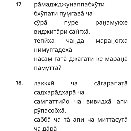
ра̄маджджунаппабхӯти
17
бхӯпати пум̣гава̄ ча
сӯра̄ пуре ран̣амукхе
виджита̄ри сан̇гха̄,
тепӣха чан̣д̣а маран̣огха
нимуггадеха̄
на̄сам̣ гата̄ джагати ке маран̣а̄
памутта̄?
.
лаккхӣ ча са̄гарапат̣а̄
18
садхара̄дхара̄ ча
сампаттийо ча вивидха̄ апи
рӯпасобха̄,
сабба̄ ча та̄ апи ча миттасута̄
ча да̄ра̄