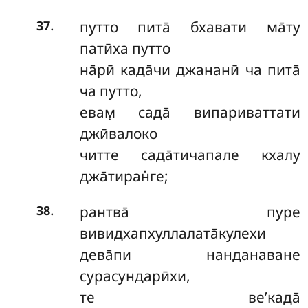
.
путто пита̄ бхавати ма̄ту
37
патӣха путто
на̄рӣ када̄чи джананӣ ча пита̄
ча путто,
евам̣ сада̄ випариваттати
джӣвалоко
читте сада̄тичапале кхалу
джа̄тиран̇ге;
.
рантва̄ пуре
38
вивидхапхуллалата̄кулехи
дева̄пи нанданаване
сурасундарӣхи,
те ве’када̄