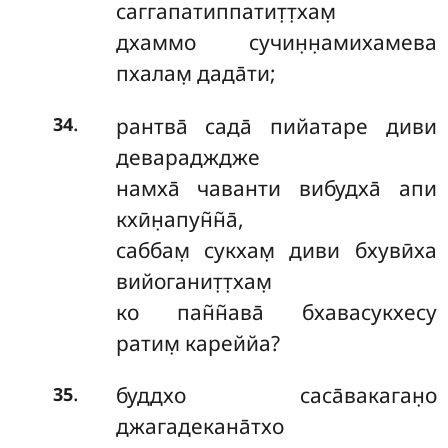
саггапатиппатит̣т̣хам̣
дхаммо сучин̣н̣амихамева
пхалам̣ дада̄ти;
.
рантва̄ сада̄ пийатаре диви
34
деварадждже
намха̄ чаванти вибудха̄ апи
кхӣн̣апун̃н̃а̄,
саббам̣ сукхам̣ диви бхувӣха
вийоганит̣т̣хам̣
ко пан̃н̃ава̄ бхавасукхесу
ратим̣ кареййа?
.
буддхо саса̄вакаган̣о
35
джагадекана̄тхо