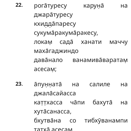
.
рога̄туресу карун̣а̄ на
22
джара̄туресу
кхид̣д̣а̄паресу
сукума̄ракума̄ракесу,
локам̣ сада̄ ханати маччу
маха̄гаджиндо
дава̄нало ванамива̄варатам̣
асесам̣;
.
а̄пун̣н̣ата̄ на салиле на
23
джала̄сайасса
кат̣т̣хасса ча̄пи бахута̄ на
хута̄санасса,
бхутва̄на со тибхӯванампи
татха̄ асесам̣