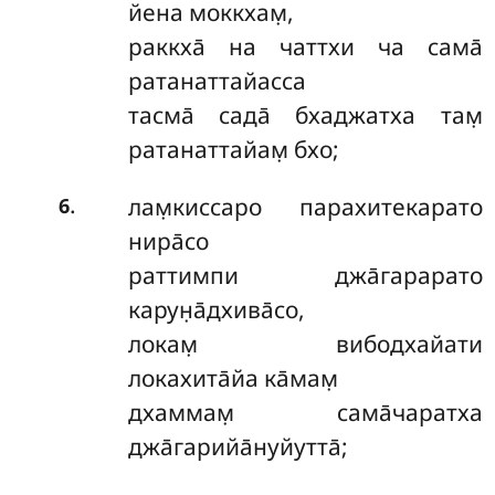
йена моккхам̣,
раккха̄ на чаттхи ча сама̄
ратанаттайасса
тасма̄ сада̄ бхаджатха там̣
ратанаттайам̣ бхо;
.
лам̣киссаро парахитекарато
6
нира̄со
раттимпи джа̄гарарато
карун̣а̄дхива̄со,
локам̣ вибодхайати
локахита̄йа ка̄мам̣
дхаммам̣ сама̄чаратха
джа̄гарийа̄нуйутта̄;