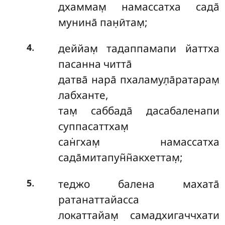
дхаммам̣ намассатха сада̄
мунина̄ пан̣ӣтам̣;
.
деййам̣ тадаппамапи йаттха
4
пасанна читта̄
датва̄ нара̄ пхаламул̣а̄ратарам̣
лабханте,
там̣ саббада̄ дасабаленапи
суппасаттхам̣
сан̇гхам̣ намассатха
сада̄митапун̃н̃акхеттам̣;
.
теджо балена махата̄
5
ратанаттайасса
локаттайам̣ самадхигаччхати