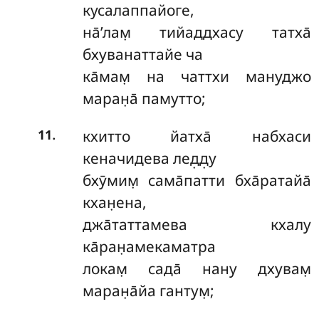
кусалаппайоге,
на̄’лам̣ тийаддхасу татха̄
бхуванаттайе ча
ка̄мам̣ на чаттхи мануджо
маран̣а̄ памутто;
.
кхитто йатха̄ набхаси
11
кеначидева лед̣д̣у
бхӯмим̣ сама̄патти бха̄ратайа̄
кхан̣ена,
джа̄таттамева кхалу
ка̄ран̣амекаматра
локам̣ сада̄ нану дхувам̣
маран̣а̄йа гантум̣;