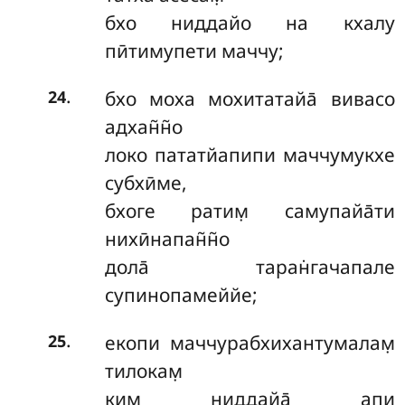
бхо ниддайо на кхалу
пӣтимупети маччу;
.
бхо моха мохитатайа̄ вивасо
24
адхан̃н̃о
локо пататйапипи маччумукхе
субхӣме,
бхоге ратим̣ самупайа̄ти
нихӣнапан̃н̃о
дола̄ таран̇гачапале
супинопамеййе;
.
екопи маччурабхихантумалам̣
25
тилокам̣
ким̣ ниддайа̄ апи