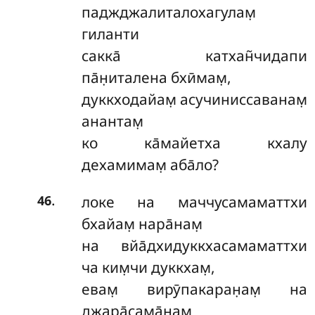
паджджалиталохагулам̣
гиланти
сакка̄ катхан̃чидапи
па̄н̣италена бхӣмам̣,
дуккходайам̣ асучиниссаванам̣
анантам̣
ко ка̄майетха кхалу
дехамимам̣ аба̄ло?
.
локе на маччусамаматтхи
46
бхайам̣ нара̄нам̣
на вйа̄дхидуккхасамаматтхи
ча ким̣чи дуккхам̣,
евам̣ вирӯпакаран̣ам̣ на
джара̄сама̄нам̣