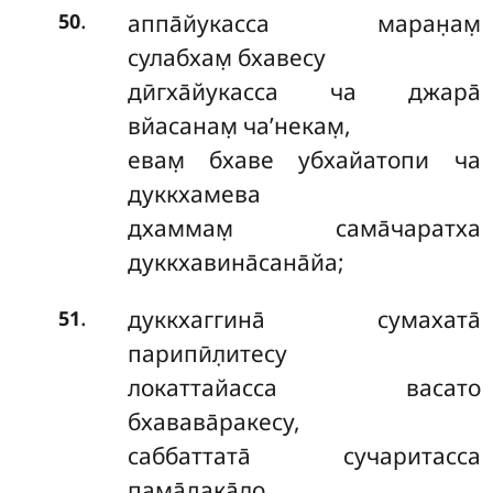
.
аппа̄йукасса маран̣ам̣
50
сулабхам̣ бхавесу
дӣгха̄йукасса ча джара̄
вйасанам̣ ча’некам̣,
евам̣ бхаве убхайатопи ча
дуккхамева
дхаммам̣ сама̄чаратха
дуккхавина̄сана̄йа;
.
дуккхаггина̄ сумахата̄
51
парипӣл̣итесу
локаттайасса васато
бхавава̄ракесу,
саббаттата̄ сучаритасса
пама̄дака̄ло