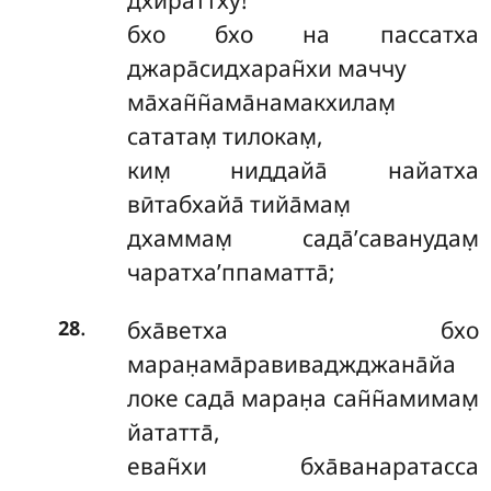
дхираттху!
бхо бхо на пассатха
джара̄сидхаран̃хи маччу
ма̄хан̃н̃ама̄намакхилам̣
сататам̣ тилокам̣,
ким̣ ниддайа̄ найатха
вӣтабхайа̄ тийа̄мам̣
дхаммам̣ сада̄’саванудам̣
чаратха’ппаматта̄;
.
бха̄ветха бхо
28
маран̣ама̄равиваджджана̄йа
локе сада̄ маран̣а сан̃н̃амимам̣
йататта̄,
еван̃хи бха̄ванаратасса