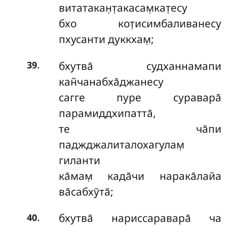
витатакан̣т̣акасам̣кат̣есу
бхо кот̣исимбаливанесу
пхусанти дуккхам̣;
.
бхутва̄ судханнамапи
39
кан̃чанабха̄джанесу
сагге пуре суравара̄
парамиддхипатта̄,
те ча̄пи
паджджалиталохагулам̣
гиланти
ка̄мам̣ када̄чи нарака̄лайа
ва̄сабхӯта̄;
.
бхутва̄ нариссаравара̄ ча
40