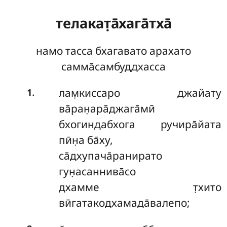
телакат̣а̄хага̄тха̄
намо тасса бхагавато арахато
самма̄самбуддхасса
.
лам̣киссаро джайату
1
ва̄ран̣ара̄джага̄мӣ
бхогиндабхога ручира̄йата
пӣн̣а ба̄ху,
са̄дхупача̄ранирато
гун̣асаннива̄со
дхамме т̣хито
вӣгатакодхамада̄валепо;