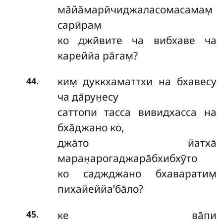
ма̄йа̄марӣчиджаласомасамам̣
сарӣрам̣
ко джӣвите ча вибхаве ча
кареййа ра̄гам̣?
.
ким̣ дуккхаматтхи на бхавесу
44
ча да̄рун̣есу
саттопи тасса вивидхасса на
бха̄джано ко,
джа̄то йатха̄
маран̣арогаджара̄бхибхӯто
ко саджджано бхаваратим̣
пихайеййа’ба̄ло?
.
ке ва̄пи
45