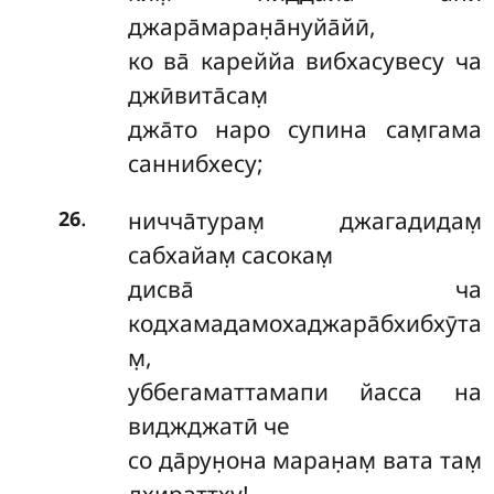
джара̄маран̣а̄нуйа̄йӣ,
ко ва̄ кареййа вибхасувесу ча
джӣвита̄сам̣
джа̄то наро супина сам̣гама
саннибхесу;
.
ничча̄турам̣ джагадидам̣
26
сабхайам̣ сасокам̣
дисва̄ ча
кодхамадамохаджара̄бхибхӯта
м̣,
уббегаматтамапи йасса на
виджджатӣ че
со да̄рун̣она маран̣ам̣ вата там̣