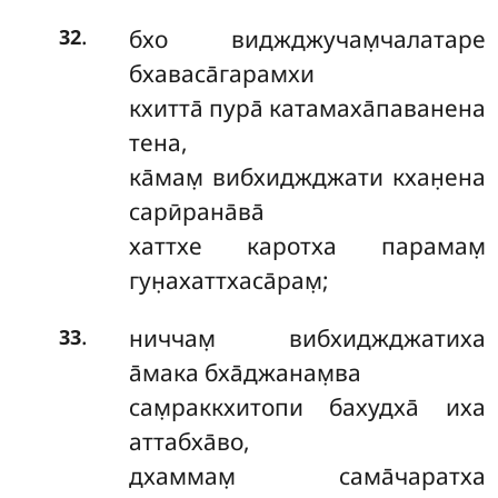
.
бхо виджджучам̣чалатаре
32
бхаваса̄гарамхи
кхитта̄ пура̄ катамаха̄паванена
тена,
ка̄мам̣ вибхиджджати кхан̣ена
сарӣрана̄ва̄
хаттхе каротха парамам̣
гун̣ахаттхаса̄рам̣;
.
ниччам̣ вибхиджджатиха
33
а̄мака бха̄джанам̣ва
сам̣раккхитопи бахудха̄ иха
аттабха̄во,
дхаммам̣ сама̄чаратха