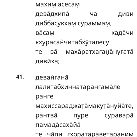
махим̣ асесам̣
дева̄дхипа̄ ча диви
диббасукхам̣ сураммам̣,
ва̄сам̣ када̄чи
кхурасан̃читабхӯталесу
те ва̄ маха̄ратхаган̣а̄нугата̄
дивӣха;
.
деван̇гана̄
41
лалитабхиннатаран̇гама̄ле
ран̇ге
махиссараджат̣а̄макут̣а̄нуйа̄те,
рантва̄ пуре суравара̄
памада̄саха̄йа̄
те ча̄пи гхоратараветаран̣им̣