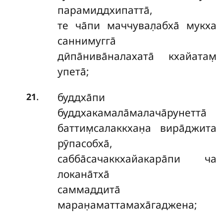
парамиддхипатта̄,
те ча̄пи маччувал̣абха̄ мукха
саннимугга̄
дӣпа̄нива̄налахата̄ кхайатам̣
упета̄;
.
буддха̄пи
21
буддхакамала̄малача̄рунетта̄
баттим̣салаккхан̣а вира̄джита
рӯпасобха̄,
сабба̄сачаккхайакара̄пи ча
локана̄тха̄
саммаддита̄
маран̣аматтамаха̄гаджена;