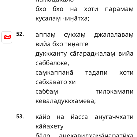
бхо бхо на хоти парамам̣
кусалам̣ чин̣а̄тха;
.
аппам̣ сукхам̣ джалалавам̣
52
📜
вийа бхо тин̣агге
дуккханту са̄гараджалам̣ вийа
саббалоке,
сам̣каппана̄ тадапи хоти
сабха̄вато хи
саббам̣ тилокамапи
кеваладуккхамева;
.
ка̄йо на йасса анугаччхати
53
ка̄йахету
ба̄ло анекавидхама̄чаратӣха