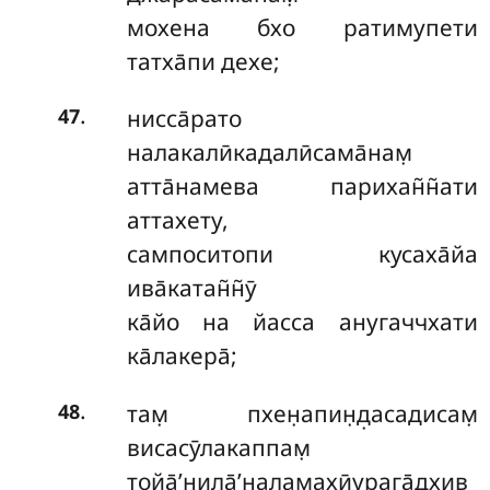
мохена бхо ратимупети
татха̄пи дехе;
.
нисса̄рато
47
налакалӣкадалӣсама̄нам̣
атта̄намева парихан̃н̃ати
аттахету,
сампоситопи кусаха̄йа
ива̄катан̃н̃ӯ
ка̄йо на йасса анугаччхати
ка̄лакера̄;
.
там̣ пхен̣апин̣д̣асадисам̣
48
висасӯлакаппам̣
тойа̄’нила̄’наламахӣурага̄дхив