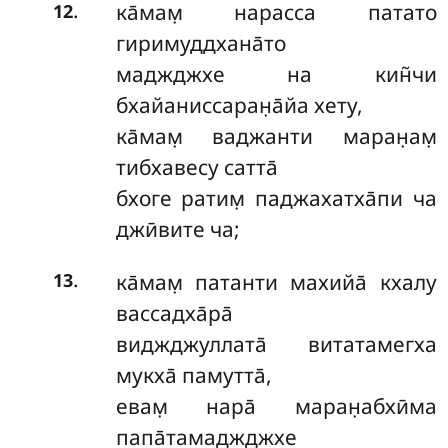
.
ка̄мам̣ нарасса патато
12
гиримуддхана̄то
маджджхе на кин̃чи
бхайаниссаран̣а̄йа хету,
ка̄мам̣ ваджанти маран̣ам̣
тибхавесу сатта̄
бхоге ратим̣ паджахатха̄пи ча
джӣвите ча;
.
ка̄мам̣ патанти махийа̄ кхалу
13
вассадха̄ра̄
виджджуллата̄ витатамегха
мукха̄ памутта̄,
евам̣ нара̄ маран̣абхӣма
папа̄тамаджджхе