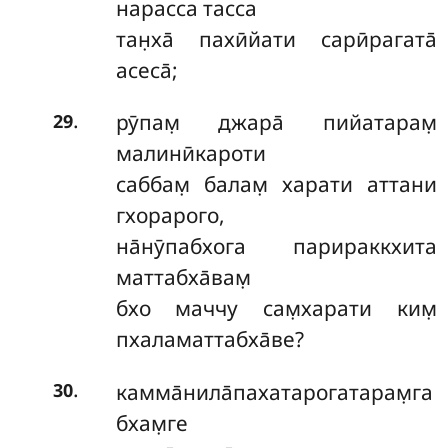
нарасса тасса
тан̣ха̄ пахӣйати сарӣрагата̄
асеса̄;
.
рӯпам̣ джара̄ пийатарам̣
29
малинӣкароти
саббам̣ балам̣ харати аттани
гхорарого,
на̄нӯпабхога парираккхита
маттабха̄вам̣
бхо маччу сам̣харати ким̣
пхаламаттабха̄ве?
.
камма̄нила̄пахатарогатарам̣га
30
бхам̣ге