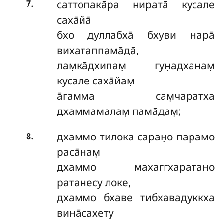
.
саттопака̄ра нирата̄ кусале
7
саха̄йа̄
бхо дуллабха̄ бхуви нара̄
вихатаппама̄да̄,
лам̣ка̄дхипам̣ гун̣адханам̣
кусале саха̄йам̣
а̄гамма сам̣чаратха
дхаммамалам̣ пама̄дам̣;
.
дхаммо тилока саран̣о парамо
8
раса̄нам̣
дхаммо махаггхаратано
ратанесу локе,
дхаммо бхаве тибхавадуккха
вина̄сахету