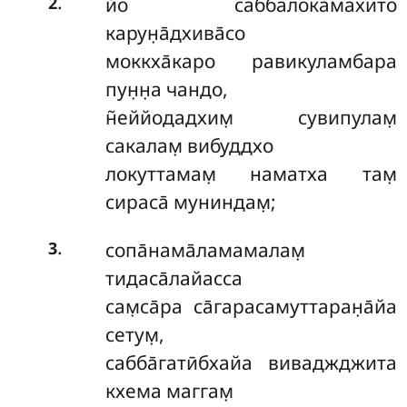
.
йо саббалокамахито
2
карун̣а̄дхива̄со
моккха̄каро равикуламбара
пун̣н̣а чандо,
н̃еййодадхим̣ сувипулам̣
сакалам̣ вибуддхо
локуттамам̣ наматха там̣
сираса̄ муниндам̣;
.
сопа̄нама̄ламамалам̣
3
тидаса̄лайасса
сам̣са̄ра са̄гарасамуттаран̣а̄йа
сетум̣,
сабба̄гатӣбхайа виваджджита
кхема маггам̣