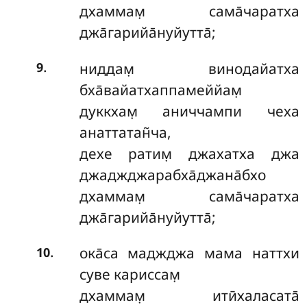
дхаммам̣ сама̄чаратха
джа̄гарийа̄нуйутта̄;
.
ниддам̣ винодайатха
9
бха̄вайатхаппамеййам̣
дуккхам̣ аниччампи чеха
анаттатан̃ча,
дехе ратим̣ джахатха джа
джаджджарабха̄джана̄бхо
дхаммам̣ сама̄чаратха
джа̄гарийа̄нуйутта̄;
.
ока̄са маджджа мама наттхи
10
суве кариссам̣
дхаммам̣ итӣхаласата̄