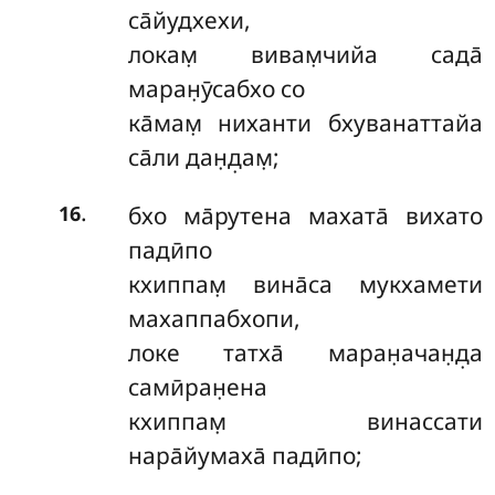
са̄йудхехи,
локам̣ вивам̣чийа сада̄
маран̣ӯсабхо со
ка̄мам̣ ниханти бхуванаттайа
са̄ли дан̣д̣ам̣;
.
бхо ма̄рутена махата̄ вихато
16
падӣпо
кхиппам̣ вина̄са мукхамети
махаппабхопи,
локе татха̄ маран̣ачан̣д̣а
самӣран̣ена
кхиппам̣ винассати
нара̄йумаха̄ падӣпо;