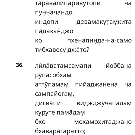
та̄ра̄валӣпаривутопи ча
пун̣н̣ачандо,
индопи девамакут̣ам̣кита
па̄дакан̃джо
ко пхен̣апин̣д̣а-на-само
тибхавесу джа̄то?
.
лӣла̄ватам̣самапи йоббана
36
рӯпасобхам̣
аттӯпамам̣ пийаджанена ча
сампайогам̣,
дисва̄пи виджджучапалам̣
куруте пама̄дам̣
бхо мохамохитаджано
бхавара̄гаратто;