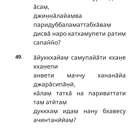
а̄сам̣,
джин̣н̣а̄лайам̣ва
паридуббаламаттабха̄вам̣
дисва̄ наро катхамупети ратим̣
сапан̃н̃о?
.
а̄йуккхайам̣ самупайа̄ти кхан̣е
49
кхан̣епи
анвети маччу ханана̄йа
джара̄сипа̄н̣ӣ,
ка̄лам̣ татха̄ на париваттати
там̣ атӣтам̣
дуккхам̣ идам̣ нану бхавесу
ачинтанӣйам̣?