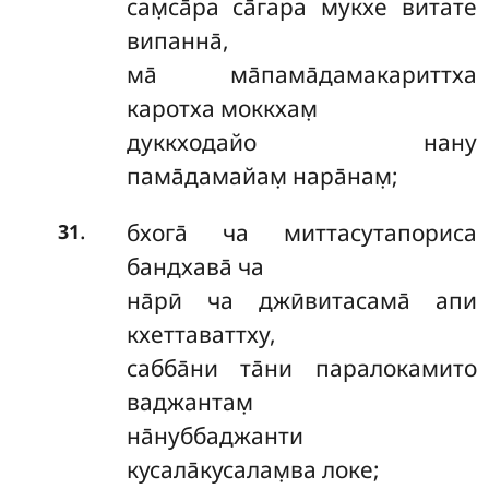
сам̣са̄ра са̄гара мукхе витате
випанна̄,
ма̄ ма̄пама̄дамакариттха
каротха моккхам̣
дуккходайо нану
пама̄дамайам̣ нара̄нам̣;
.
бхога̄ ча миттасутапориса
31
бандхава̄ ча
на̄рӣ ча джӣвитасама̄ апи
кхеттаваттху,
сабба̄ни та̄ни паралокамито
ваджантам̣
на̄нуббаджанти
кусала̄кусалам̣ва локе;