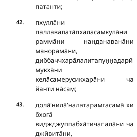
патанти;
.
пхулла̄ни
42
паллавалата̄пхаласам̣кула̄ни
рамма̄ни нанданавана̄ни
манорама̄ни,
диббаччхара̄лалитапун̣н̣адарӣ
мукха̄ни
кела̄самерусикхара̄ни ча
йанти на̄сам̣;
.
дола̄’нила̄’налатарам̣гасама̄ хи
43
бхога̄
виджджуппабха̄тичапала̄ни ча
джӣвита̄ни,