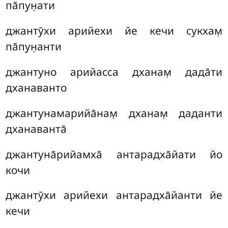
па̄пун̣ати
джантӯхи арийехи йе кечи сукхам̣
па̄пун̣анти
джантуно арийасса дханам̣ дада̄ти
дханаванто
джантунамарийа̄нам̣ дханам̣ даданти
дханаванта̄
джантуна̄рийамха̄ антарадха̄йати йо
кочи
джантӯхи арийехи антарадха̄йанти йе
кечи