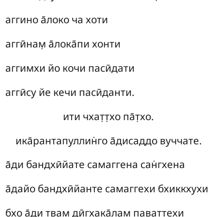
аггино а̄локо ча хоти
аггӣнам̣ а̄лока̄пи хонти
аггимхи йо кочи пасӣдати
аггӣсу йе кечи пасӣданти.
ити чхат̣т̣хо па̄т̣хо.
ика̄рантапуллин̇го а̄дисаддо вуччате.
а̄ди бандхӣйате самаггена сан̇гхена
а̄дайо бандхӣйанте самаггехи бхиккхухи
бхо а̄ди твам̣ дӣгхака̄лам̣ паваттехи