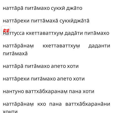
натта̄ра̄ пита̄махо сукхӣ джа̄то
натта̄рехи питта̄маха̄ сукхӣджа̄та̄
📜
наттусса кхеттаваттхум̣ дада̄ти пита̄махо
натта̄ра̄нам̣ кхеттаваттхум̣ даданти
пита̄маха̄
натта̄ра̄ пита̄махо апето хоти
натта̄рехи пита̄махо апето хоти
нантуно ваттха̄бхаранам̣ пана хоти
натта̄ра̄нам̣ кхо пана ваттха̄бхарана̄ни
хонти