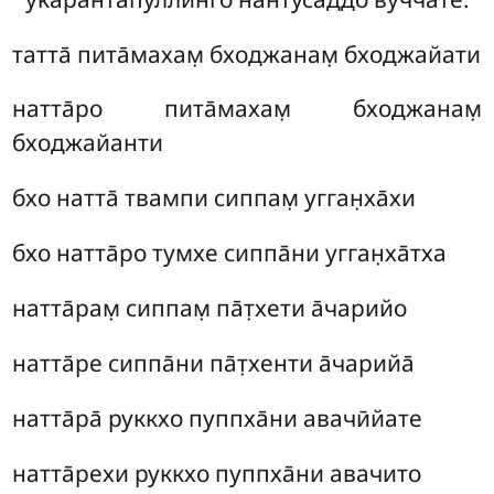
татта̄ пита̄махам̣ бходжанам̣ бходжайати
натта̄ро пита̄махам̣ бходжанам̣
бходжайанти
бхо натта̄ твампи сиппам̣ угган̣ха̄хи
бхо натта̄ро тумхе сиппа̄ни угган̣ха̄тха
натта̄рам̣ сиппам̣ па̄т̣хети а̄чарийо
натта̄ре сиппа̄ни па̄т̣хенти а̄чарийа̄
натта̄ра̄ руккхо пуппха̄ни авачӣйате
натта̄рехи руккхо пуппха̄ни авачито