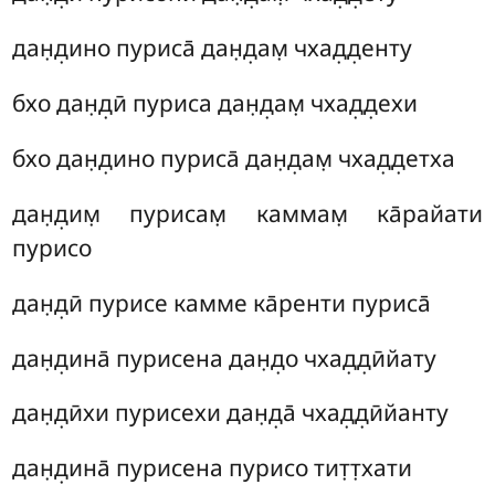
дан̣д̣ино пуриса̄ дан̣д̣ам̣ чхад̣д̣енту
бхо дан̣д̣ӣ пуриса дан̣д̣ам̣ чхад̣д̣ехи
бхо дан̣д̣ино пуриса̄ дан̣д̣ам̣ чхад̣д̣етха
дан̣д̣им̣ пурисам̣ каммам̣ ка̄райати
пурисо
дан̣д̣ӣ пурисе камме ка̄ренти пуриса̄
дан̣д̣ина̄ пурисена дан̣д̣о чхад̣д̣ӣйату
дан̣д̣ӣхи пурисехи дан̣д̣а̄ чхад̣д̣ӣйанту
дан̣д̣ина̄ пурисена пурисо тит̣т̣хати