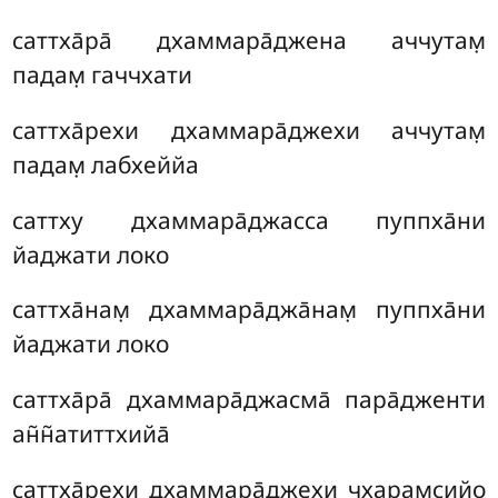
саттха̄ра̄ дхаммара̄джена аччутам̣
падам̣ гаччхати
саттха̄рехи дхаммара̄джехи аччутам̣
падам̣ лабхеййа
саттху дхаммара̄джасса пуппха̄ни
йаджати локо
саттха̄нам̣ дхаммара̄джа̄нам̣ пуппха̄ни
йаджати локо
саттха̄ра̄ дхаммара̄джасма̄ пара̄дженти
ан̃н̃атиттхийа̄
саттха̄рехи дхаммара̄джехи чхарам̣сийо