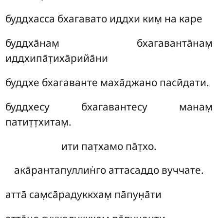
буддхасса бхагавато иддхи ким̣ на каре
буддха̄нам̣ бхагаванта̄нам̣
иддхипа̄т̣иха̄рийа̄ни
буддхе бхагаванте маха̄джано пасӣдати.
буддхесу бхагавантесу манам̣
патит̣т̣хитам̣.
ити пат̣хамо па̄т̣хо.
ака̄рантапуллин̇го аттасаддо вуччате.
атта̄ сам̣са̄радуккхам̣ па̄пун̣а̄ти