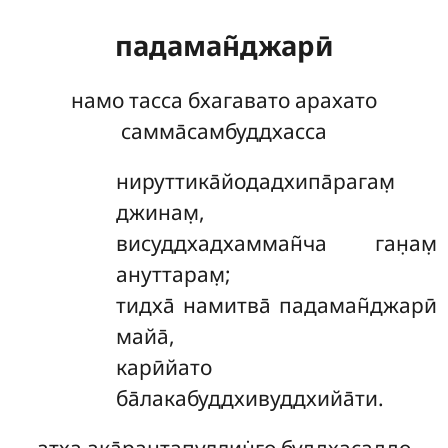
падаман̃джарӣ
намо тасса бхагавато арахато
самма̄самбуддхасса
нируттика̄йодадхипа̄рагам̣
джинам̣,
висуддхадхамман̃ча ган̣ам̣
ануттарам̣;
тидха̄ намитва̄ падаман̃джарӣ
майа̄,
карӣйато
ба̄лакабуддхивуддхийа̄ти.
атха ака̄рантапуллин̇го буддхасаддо