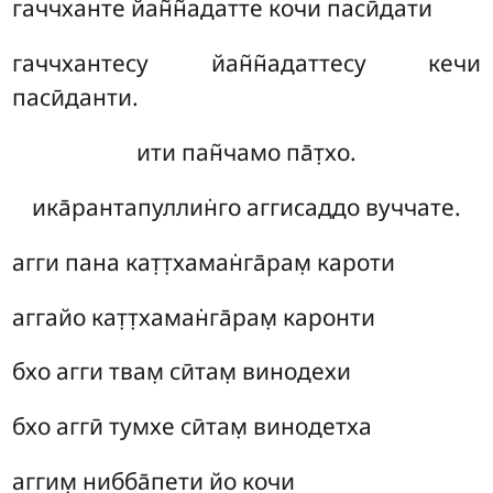
гаччханте йан̃н̃адатте кочи пасӣдати
гаччхантесу йан̃н̃адаттесу кечи
пасӣданти.
ити
пан̃чамо па̄т̣хо.
ика̄рантапуллин̇го аггисаддо вуччате.
агги пана кат̣т̣хаман̇га̄рам̣ кароти
аггайо кат̣т̣хаман̇га̄рам̣ каронти
бхо агги твам̣ сӣтам̣ винодехи
бхо аггӣ тумхе сӣтам̣ винодетха
аггим̣ нибба̄пети йо кочи