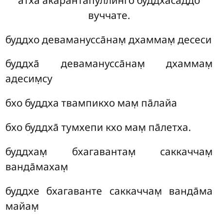
вуччате.
буддхо деваманусса̄нам̣ дхаммам̣ десеси
буддха̄ деваманусса̄нам̣ дхаммам̣
адесим̣су
бхо буддха твампикхо мам̣ па̄лайа
бхо буддха̄ тумхепи кхо мам̣ па̄летха.
буддхам̣ бхагавантам̣ саккаччам̣
ванда̄махам̣
буддхе бхагаванте саккаччам̣ ванда̄ма
майам̣