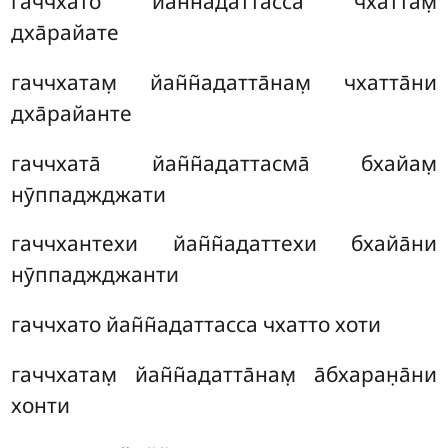
гаччхато йан̃н̃адаттасса чхаттам̣
дха̄райате
гаччхатам̣ йан̃н̃адатта̄нам̣ чхатта̄ни
дха̄райанте
гаччхата̄ йан̃н̃адаттасма̄ бхайам̣
нӯппаджджати
гаччхантехи йан̃н̃адаттехи бхайа̄ни
нӯппаджджанти
гаччхато йан̃н̃адаттасса чхатто хоти
гаччхатам̣ йан̃н̃адатта̄нам̣ а̄бхаран̣а̄ни
хонти