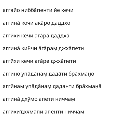
аггайо нибба̄пенти йе кечи
аггина̄ кочи ака̄ро дад̣д̣хо
аггӣхи кечи ага̄ра̄ дад̣д̣ха̄
аггина̄ кин̃чи а̄га̄рам̣ джха̄пети
аггӣхи кечи ага̄ре джха̄пети
аггино упа̄да̄нам̣ дада̄ти бра̄хман̣о
аггӣнам̣ упа̄да̄нам̣ даданти бра̄хман̣а̄
аггина̄ дхӯмо апети ниччам̣
аггӣхи’дхӯма̄пи апенти ниччам̣