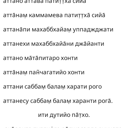
аттано атта̄ва патит̣т̣ха̄ сийа̄
атта̄нам̣ каммамева патит̣т̣ха̄ сийа̄
аттана̄пи махаббхайам̣ уппаджджати
аттанехи махаббхайа̄ни джа̄йанти
аттано ма̄та̄питаро хонти
атта̄нам̣ пан̃чагатийо хонти
аттани саббам̣ балам̣ харати рого
аттанесу саббам̣ балам̣ харанти рога̄.
ити дутийо па̄т̣хо.