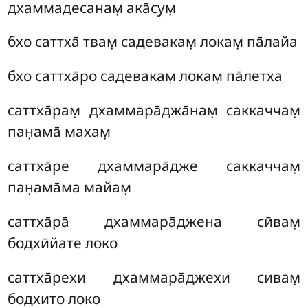
дхаммадесанам̣ ака̄сум̣
бхо саттха̄ твам̣ садевакам̣ локам̣ па̄лайа
бхо саттха̄ро садевакам̣ локам̣ па̄летха
саттха̄рам̣ дхаммара̄джа̄нам̣ саккаччам̣
пан̣ама̄ махам̣
саттха̄ре дхаммара̄дже саккаччам̣
пан̣ама̄ма майам̣
саттха̄ра̄
дхаммара̄джена сӣвам̣
бодхӣйате локо
саттха̄рехи дхаммара̄джехи сивам̣
бодхито локо