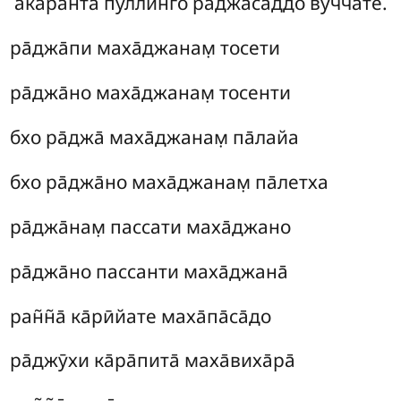
ака̄ранта пуллин̇го ра̄джасаддо вуччате.
ра̄джа̄пи маха̄джанам̣ тосети
ра̄джа̄но маха̄джанам̣ тосенти
бхо ра̄джа̄ маха̄джанам̣ па̄лайа
бхо ра̄джа̄но маха̄джанам̣ па̄летха
ра̄джа̄нам̣ пассати маха̄джано
ра̄джа̄но пассанти маха̄джана̄
ран̃н̃а̄ ка̄рӣйате маха̄па̄са̄до
ра̄джӯхи ка̄ра̄пита̄ маха̄виха̄ра̄