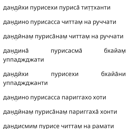
дан̣д̣ӣхи пурисехи пуриса̄ тит̣т̣ханти
дан̣д̣ино пурисасса читтам̣ на руччати
дан̣д̣ӣнам̣ пуриса̄нам̣ читтам̣ на руччати
дан̣д̣ина̄ пурисасма̄ бхайам̣
уппаджджати
дан̣д̣ӣхи пурисехи бхайа̄ни
уппаджджанти
дан̣д̣ино пурисасса париггахо хоти
дан̣д̣ӣнам̣ пуриса̄нам̣ париггаха̄ хонти
дан̣д̣исмим̣ пурисе читтам̣ на рамати