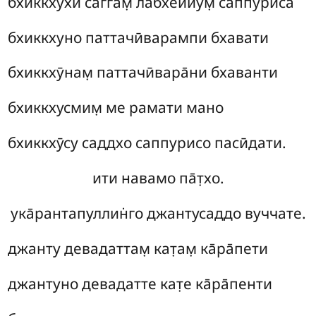
бхиккхӯхи саггам̣ лабхеййум̣ саппуриса̄
бхиккхуно паттачӣварампи бхавати
бхиккхӯнам̣ паттачӣвара̄ни бхаванти
бхиккхусмим̣ ме рамати мано
бхиккхӯсу саддхо саппурисо пасӣдати.
ити навамо па̄т̣хо.
ука̄рантапуллин̇го джантусаддо вуччате.
джанту девадаттам̣ кат̣ам̣ ка̄ра̄пети
джантуно девадатте кат̣е ка̄ра̄пенти