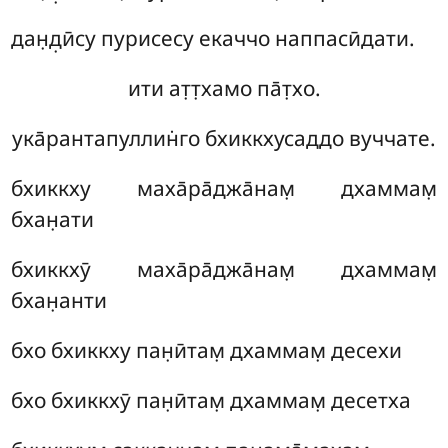
дан̣д̣ӣсу пурисесу екаччо наппасӣдати.
ити ат̣т̣хамо па̄т̣хо.
ука̄рантапуллин̇го бхиккхусаддо вуччате.
бхиккху маха̄ра̄джа̄нам̣ дхаммам̣
бхан̣ати
бхиккхӯ маха̄ра̄джа̄нам̣ дхаммам̣
бхан̣анти
бхо бхиккху пан̣ӣтам̣ дхаммам̣ десехи
бхо бхиккхӯ пан̣ӣтам̣ дхаммам̣ десетха