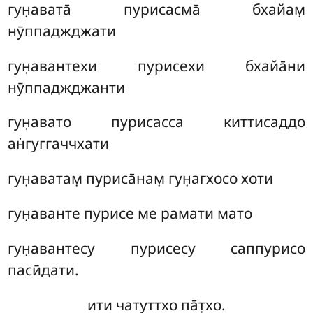
гун̣авата̄ пурисасма̄ бхайам̣
нӯппаджджати
гун̣авантехи пурисехи бхайа̄ни
нӯппаджджанти
гун̣авато пурисасса киттисаддо
ан̇гуггаччхати
гун̣аватам̣ пуриса̄нам̣ гун̣агхосо хоти
гун̣аванте пурисе ме рамати мато
гун̣авантесу пурисесу саппурисо
пасӣдати.
ити чатуттхо па̄т̣хо.