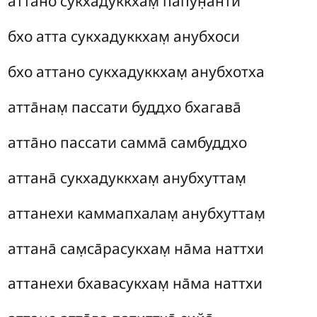
атта̄но сукхадуккхам̣ па̄пун̣анти
бхо атта сукхадуккхам̣ анубхоси
бхо аттано сукхадуккхам̣ анубхотха
атта̄нам̣ пассати буддхо бхагава̄
атта̄но
пассати самма̄ самбуддхо
аттана̄ сукхадуккхам̣ анубхуттам̣
аттанехи каммапхалам̣ анубхуттам̣
аттана̄ сам̣са̄расукхам̣ на̄ма наттхи
аттанехи бхавасукхам̣ на̄ма наттхи