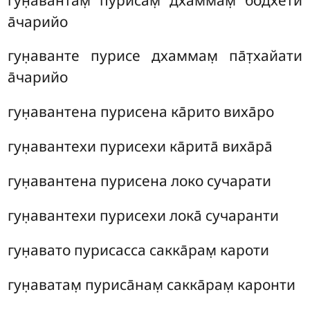
а̄чарийо
гун̣аванте пурисе дхаммам̣ па̄т̣хайати
а̄чарийо
гун̣авантена пурисена ка̄рито виха̄ро
гун̣авантехи пурисехи ка̄рита̄ виха̄ра̄
гун̣авантена пурисена локо сучарати
гун̣авантехи пурисехи лока̄ сучаранти
гун̣авато пурисасса сакка̄рам̣ кароти
гун̣аватам̣ пуриса̄нам̣ сакка̄рам̣ каронти