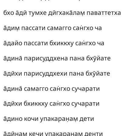
бхо а̄дӣ тумхе дӣгхака̄лам̣ паваттетха
а̄дим̣ пассати самагго сан̇гхо ча
а̄дайо пассати бхиккху сан̇гхо ча
а̄дина̄ парисуддхена пана бхӯйате
а̄дӣхи парисуддхехи пана бхӯйате
а̄дина̄ самагго сан̇гхо сучарати
а̄дӣхи бхиккху сан̇гхо сучарати
а̄дино кочи упакаран̣ам̣ дети
а̄дӣнам̣ кечи упакаран̣ам̣ денти