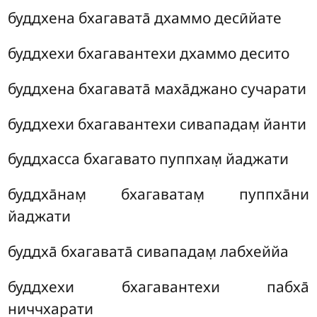
буддхена бхагавата̄ дхаммо десӣйате
буддхехи бхагавантехи дхаммо десито
буддхена бхагавата̄ маха̄джано сучарати
буддхехи бхагавантехи сивападам̣ йанти
буддхасса бхагавато пуппхам̣ йаджати
буддха̄нам̣ бхагаватам̣ пуппха̄ни
йаджати
буддха̄ бхагавата̄ сивападам̣ лабхеййа
буддхехи бхагавантехи пабха̄
ниччхарати