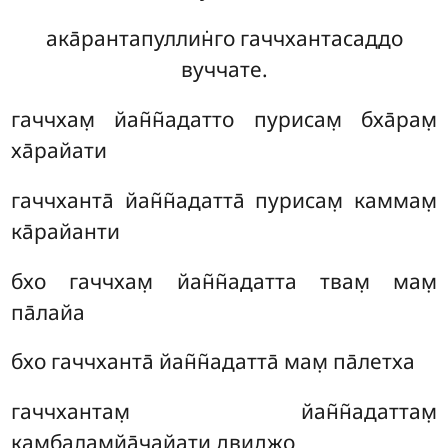
ака̄рантапуллин̇го гаччхантасаддо
вуччате.
гаччхам̣ йан̃н̃адатто пурисам̣ бха̄рам̣
ха̄райати
гаччханта̄ йан̃н̃адатта̄ пурисам̣ каммам̣
ка̄райанти
бхо гаччхам̣ йан̃н̃адатта твам̣ мам̣
па̄лайа
бхо гаччханта̄ йан̃н̃адатта̄ мам̣ па̄летха
гаччхантам̣ йан̃н̃адаттам̣
камбалам̣йа̄чайати двиджо