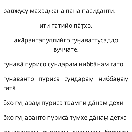
ра̄джусу маха̄джана̄ пана пасӣданти.
ити татийо па̄т̣хо.
ака̄рантапуллин̇го гун̣аваттусаддо
вуччате.
гун̣ава̄ пурисо сундарам̣ нибба̄н̣ам̣ гато
гун̣аванто
пуриса̄ сундарам̣ нибба̄н̣ам̣
гата̄
бхо гун̣авам̣ пуриса твампи да̄нам̣ дехи
бхо гун̣аванто пуриса̄ тумхе да̄нам̣ детха
гун̣авантам̣ пурисам̣ дхаммам̣ бодхети