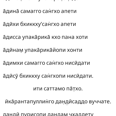
а̄дина̄ самагго сан̇гхо апети
а̄дӣхи бхиккху’сан̇гхо апети
а̄дисса
упака̄рика̄ кхо пана хоти
а̄дӣнам̣ упака̄рика̄йопи хонти
а̄димхи самагго сан̇гхо нисӣдати
а̄дӣсӯ бхиккху сан̇гхопи нисӣдати.
ити саттамо па̄т̣хо.
ӣка̄рантапуллин̇го дан̣д̣ӣсаддо вуччате.
дан̣д̣ӣ пурисопи дан̣д̣ам̣ чхад̣д̣ету