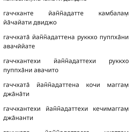
гаччханте йан̃н̃адатте камбалам̣
йа̄чайати двиджо
гаччхата̄ йан̃н̃адаттена руккхо пуппха̄ни
авачӣйате
гаччхантехи йан̃н̃адаттехи руккхо
пуппха̄ни авачито
гаччхата̄ йан̃н̃адаттена кочи маггам̣
джа̄на̄ти
гаччхантехи йан̃н̃адаттехи кечимаггам̣
джа̄нанти