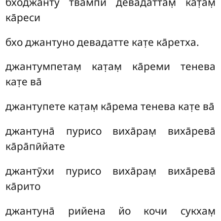
бходжанту твампи девадаттам̣ кат̣ам̣
ка̄реси
бхо джантуно девадатте кат̣е ка̄ретха.
джантумпетам̣ кат̣ам̣ ка̄реми тенева
кат̣е ва̄
джантупете кат̣ам̣ ка̄рема тенева кат̣е ва̄
джантуна̄ пурисо виха̄рам̣ виха̄рева̄
ка̄ра̄пӣйате
джантӯхи пурисо виха̄рам̣ виха̄рева̄
ка̄рито
джантуна̄ рийена йо кочи сукхам̣