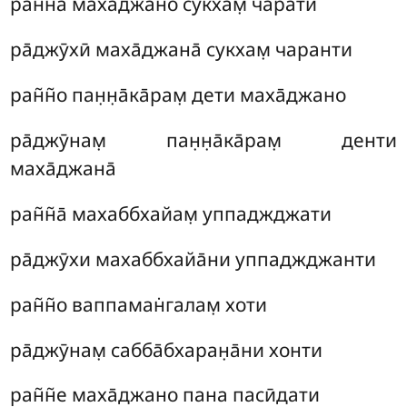
ран̃н̃а̄ маха̄джано сукхам̣ чарати
ра̄джӯхӣ маха̄джана̄ сукхам̣ чаранти
ран̃н̃о пан̣н̣а̄ка̄рам̣ дети маха̄джано
ра̄джӯнам̣ пан̣н̣а̄ка̄рам̣ денти
маха̄джана̄
ран̃н̃а̄ махаббхайам̣ уппаджджати
ра̄джӯхи махаббхайа̄ни уппаджджанти
ран̃н̃о ваппаман̇галам̣ хоти
ра̄джӯнам̣ сабба̄бхаран̣а̄ни хонти
ран̃н̃е маха̄джано пана пасӣдати