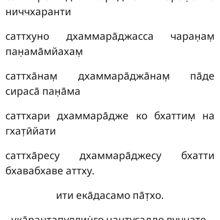
ниччхаранти
саттхуно дхаммара̄джасса чаран̣ам̣
пан̣ама̄мйахам̣
саттха̄нам̣ дхаммара̄джа̄нам̣ па̄де
сираса̄ пан̣а̄ма
саттхари дхаммара̄дже ко бхаттим̣ на
гхат̣ӣйати
саттха̄ресу дхаммара̄джесу бхатти
бхавабхаве аттху.
ити ека̄дасамо па̄т̣хо.
ука̄рантапуллин̇го нантусаддо вуччате.