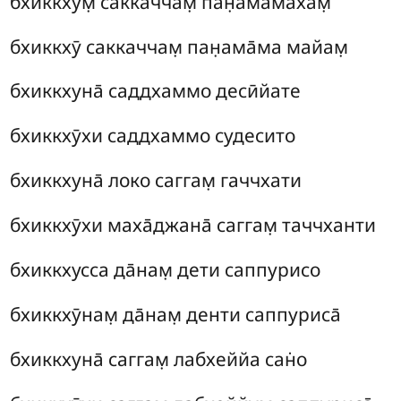
бхиккхум̣ саккаччам̣ пан̣ама̄махам̣
бхиккхӯ саккаччам̣ пан̣ама̄ма майам̣
бхиккхуна̄ саддхаммо десӣйате
бхиккхӯхи саддхаммо судесито
бхиккхуна̄ локо саггам̣ гаччхати
бхиккхӯхи маха̄джана̄ саггам̣ таччханти
бхиккхусса
да̄нам̣ дети саппурисо
бхиккхӯнам̣ да̄нам̣ денти саппуриса̄
бхиккхуна̄ саггам̣ лабхеййа сан̇о