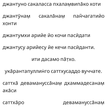
джантуно сакаласса пхалам̣випа̄ко хоти
джантӯнам̣ сакала̄нам̣ пан̃чагатийо
хонти
джантумхи арийе йо кочи пасӣдати
джантусу арийесу йе кечи пасӣданти.
ити дасамо па̄т̣хо.
ука̄рантапуллин̇го саттхусаддо вуччате.
саттха̄ деваманусса̄нам̣ дхаммадесанам̣
ака̄си
саттха̄ро деваманусса̄нам̣