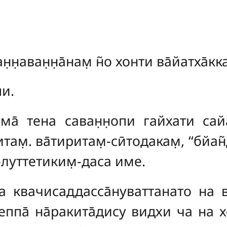
н̣н̣аван̣н̣а̄нам̣ н̃о хонти ва̄йатха̄кк
пи.
ма̄ тена саван̣н̣опи гайхати сай
там̣. ва̄тиритам̣-сӣтодакам̣, ‘‘бйан̃
у-луттетиким̣-даса име.
са квачисаддасса̄нуваттанато на 
еппа̄ на̄ракита̄дису видхи ча на хо