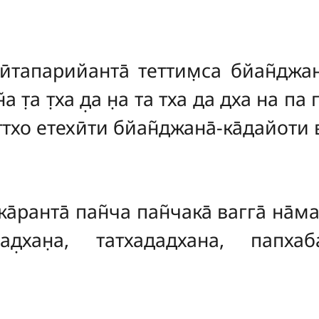
ӣтапарийанта̄ теттим̣са бйан̃джан
̃а т̣а т̣ха д̣а н̣а та тха да дха на п
ттхо етехӣти бйан̃джана̄-ка̄дайоти 
а̄ранта̄ пан̃ча пан̃чака̄ вагга̄ на̄м
ад̣ад̣хан̣а, татхададхана, па