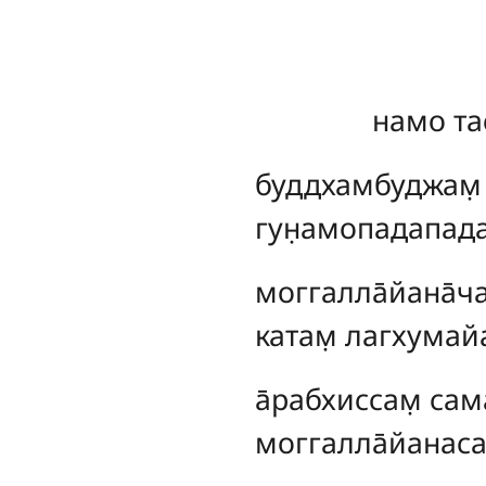
намо та
буддхамбуджам̣ 
гун̣амопадапада
моггалла̄йана̄ча
катам̣ лагхумай
а̄рабхиссам̣ сама
моггалла̄йанаса