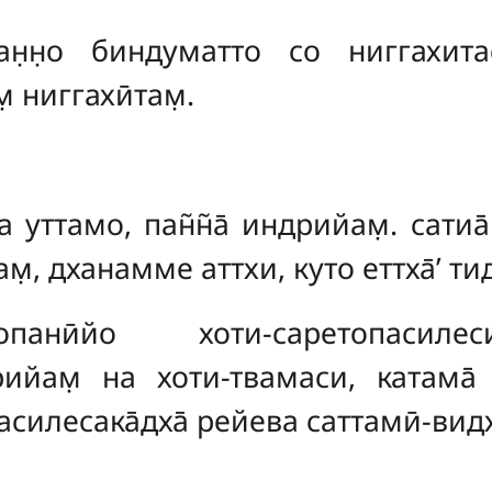
 ван̣н̣о биндуматто со ниггахита
 ниггахӣтам̣.
 уттамо, пан̃н̃а̄ индрийам̣. сатиа
ам̣, дханамме аттхи, куто еттха̄’ т
̄йо хоти-саретопасилесика
̄рийам̣ на хоти-твамаси, катама̄ 
пасилесака̄дха̄ рейева саттамӣ-вид