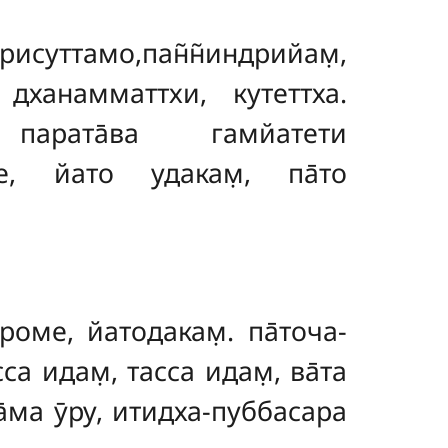
исуттамо,пан̃н̃индрийам̣,
, дханамматтхи, кутеттха.
са парата̄ва гамйатети
е, йато удакам̣, па̄то
роме, йатодакам̣. па̄точа-
а идам̣, тасса идам̣, ва̄та
,ва̄ма ӯру, итидха-пуббасара