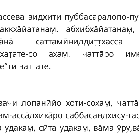
ассева видхити пуббасаралопо-пур
аккха̄йатанам̣. абхибха̄йатанам̣
дха̄на̄ саттамӣниддит̣т̣хас
хат̣ате-со ахам̣, чатта̄ро им
е’’ти ваттате.
ачи лопанӣйо хоти-сохам̣, чатта̄
м̣-асса̄дхика̄ро саббасандхису-тасс
̄та удакам̣, сӣта удакам̣, ва̄ма ӯру