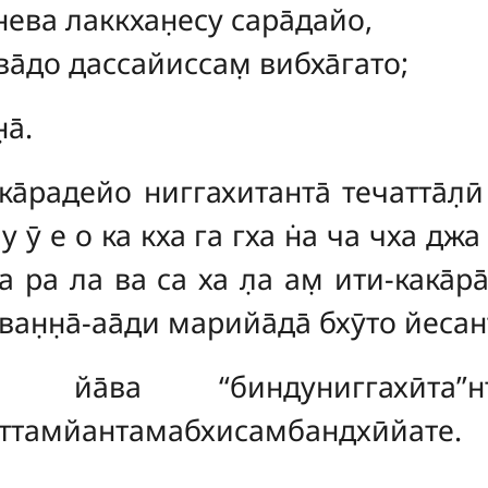
енева лаккхан̣есу сара̄дайо,
ва̄до дассайиссам̣ вибха̄гато;
а̄.
а̄радейо ниггахитанта̄ течатта̄л̣ӣ 
 у ӯ е о ка кха га гха н̇а ча чха джа 
ра ла ва са ха л̣а ам̣ ити-кака̄ра
ван̣н̣а̄-аа̄ди марийа̄да̄ бхӯто йеса
йа̄ва ‘‘биндуниггахӣта’’нт
аттамйантамабхисамбандхӣйате.