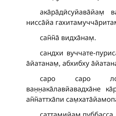
ака̄ра̄дӣсуйава̄йам̣
нисса̄йа гахитамучча̄ритам̣
сан̃н̃а̄ видха̄нам̣.
сандхи вуччате-пуриса
а̄йатанам̣, абхибху а̄йатан
саро саро лопани
ван̣н̣ака̄лавйавадха̄не ка
ан̃н̃аттха̄пи сам̣хата̄йамо
саттамийам̣ пуббасса.