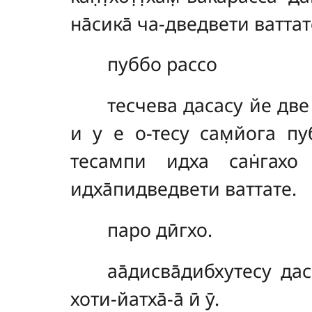
на̄сика̄ ча-дведвети ваттат
пуббо рассо
тесчева дасасу йе две д
и у е о-тесу сам̣йога пуб
тесампи идха сан̇гахо = 
идха̄пидведвети ваттате.
паро дӣгхо.
аа̄дисва̄дибхутесу дас
хоти-йатха̄-а̄ ӣ ӯ.