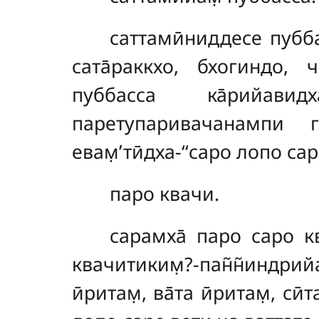
саттамӣниддесе пубб
сата̄раккхо, бхогиндо, ч
пуббасса
ка̄рийави
паретупаривачанампи г
евам̣’тӣдха-‘‘саро лопо сар
паро квачи.
сарамха̄ паро саро кв
квачитиким̣?-пан̃н̃индрийа
ӣритам̣, ва̄та ӣритам̣, си