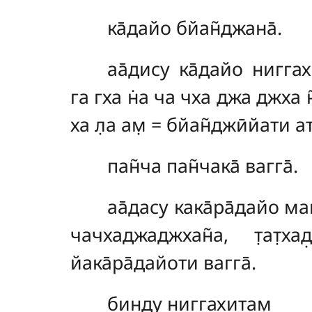
ка̄дайо бйан̃джана̄.
аа̄дису ка̄дайо ниггах
га гха н̇а ча чха джа джха н
ха л̣а ам̣ = бйан̃джӣйати а
пан̃ча пан̃чака̄ вагга̄.
аа̄дасу кака̄ра̄дайо мак
чачхаджаджхан̃а, т̣ат̣х
йака̄ра̄дайоти вагга̄.
бинду ниггахитам̣