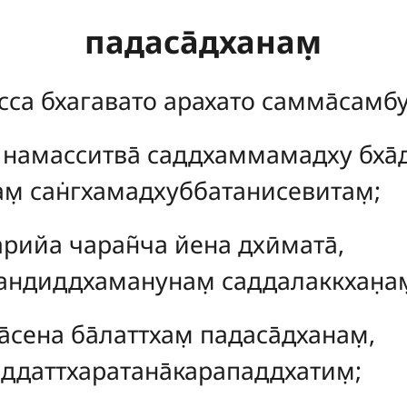
падаса̄дханам̣
сса бхагавато арахато самма̄самб
намасситва̄ саддхаммамадху бха̄
м̣ сан̇гхамадхуббатанисевитам̣;
рийа чаран̃ча йена дхӣмата̄,
андиддхаманунам̣ саддалаккхан̣ам
̄сена ба̄латтхам̣ падаса̄дханам̣,
ддаттхаратана̄карападдхатим̣;