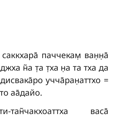
саккхара̄ паччекам̣ ван̣н̣а̄
джха н̃а т̣а т̣ха н̣а та тха да
̄дисвака̄ро учча̄ран̣аттхо =
нто аа̄дайо.
и-тан̃чакхоаттха васа̄