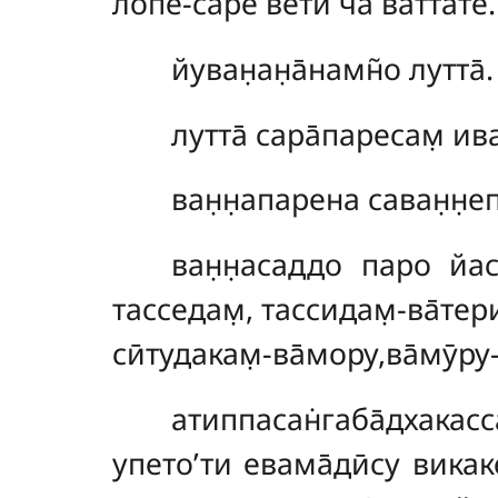
лопе-саре вети ча ваттате.
йуван̣ан̣а̄намн̃о лутта̄.
лутта̄ сара̄паресам̣ ива
ван̣н̣апарена саван̣н̣е
ван̣н̣асаддо паро йас
тасседам̣, тассидам̣-ва̄тери
сӣтудакам̣-ва̄мору,ва̄мӯр
атиппасан̇габа̄дхакас
упето’ти евама̄дӣсу викак