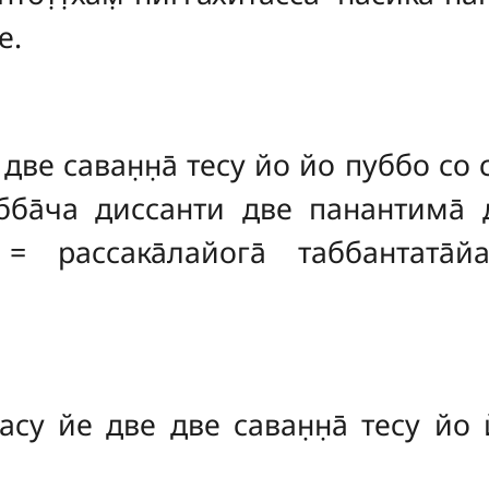
е.
ве саван̣н̣а̄ тесу йо йо пуббо со с
ба̄ча диссанти две панантима̄ ди
рассака̄лайога̄ таббантата̄йа в
асу йе две две саван̣н̣а̄ тесу йо 