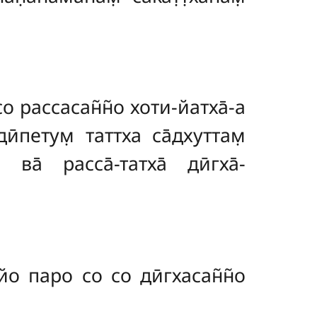
о рассасан̃н̃о хоти-йатха̄-а
̄петум̣ таттха са̄дхуттам̣
а̄ расса̄-татха̄ дӣгха̄-
йо паро со со дӣгхасан̃н̃о