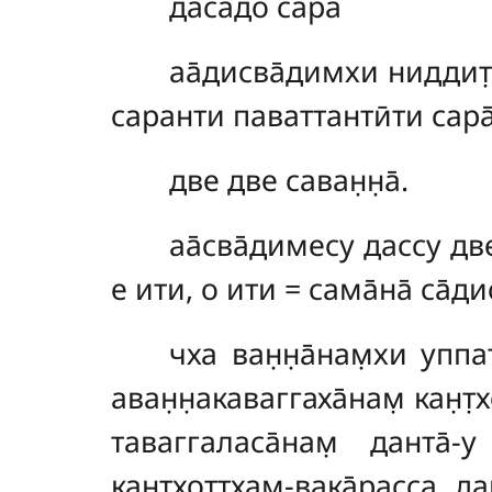
даса̄до сара̄
аа̄дисва̄димхи ниддит̣т̣х
саранти паваттантӣти сара̄
две две саван̣н̣а̄.
аа̄сва̄димесу дассу две 
е ити, о ити = сама̄на̄ са̄диса
чха ван̣н̣а̄нам̣хи уппат
аван̣н̣акаваггаха̄нам̣ кан̣т̣
таваггаласа̄нам̣ данта̄-у в
кан̣т̣хот̣т̣хам̣-вака̄расса
да