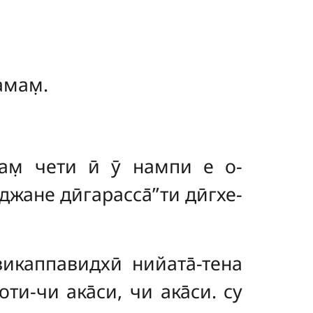
амам̣.
ам̣ чети ӣ ӯ нампи е о-
джане дӣгарасса̄’’ти дӣгхе-
викаппавидхӣ нийата̄-тена
ти-чи ака̄си, чи ака̄си. су