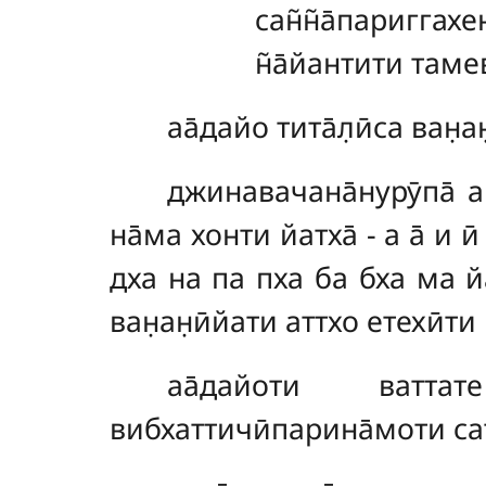
сан̃н̃а̄париггах
н̃а̄йантити таме
аа̄дайо тита̄л̣ӣса ван̣ан̣
джинавачана̄нурӯпа̄ ак
на̄ма хонти йатха̄ - а а̄ и ӣ
дха на па пха ба бха ма йа 
ван̣ан̣ӣйати аттхо етехӣти 
аа̄дайоти ваттате 
вибхаттичӣпарина̄моти с