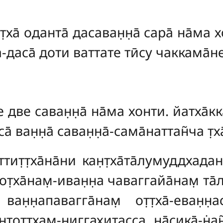
а̄ оданта̄ дасаван̣н̣а̄ сара̄ на̄ма хон
-даса̄ доти ваттате тӣсу чаккама̄не
две саван̣н̣а̄ на̄ма хонти. йатха̄кка
̄ ван̣н̣а̄ саван̣н̣а̄-сама̄наттан̃ча т̣х
тит̣т̣ха̄на̄ни кан̣т̣ха̄та̄лумуддхадан
хот̣ха̄нам̣-иван̣н̣а чаваггайа̄нам̣ та̄
ан̣н̣апавагга̄нам̣ от̣т̣ха̄-еван̣н̣ас
нтот̣т̣хам̣-ниггахитасса на̄сика̄-н̇ан