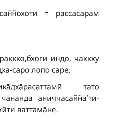
сан̃н̃охоти = рассасарам̣
̄раккхо,бхоги индо, чаккху
идха-саро лопо саре.
̄дха̄расаттамӣ тато
ча̄нанда аниччасан̃н̃а̄’ти-
хӣти ваттама̄не.