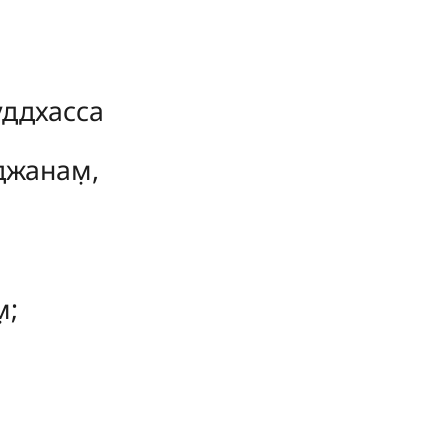
уддхасса
джанам̣,
̣;