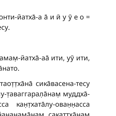
ти-йатха̄-а а̄ и ӣ у ӯ е о =
су.
мам̣-йатха̄-аа̄ ити, уӯ ити,
а̄нато.
таот̣т̣ха̄на̄ сика̄васена-тесу
лу-т̣аваггарал̣а̄нам̣ муддха̄-
са кан̣т̣хата̄лу-ован̣н̣асса
̃ан̣анама̄нам̣ сакат̣т̣ха̄нам̣