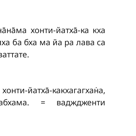
а̄на̄ма хонти-йатха̄-ка кха
а пха ба бха ма йа ра лава са
ваттате.
а хонти-йатха̄-какхагагхан̇а,
пхабабхама. = вадждженти