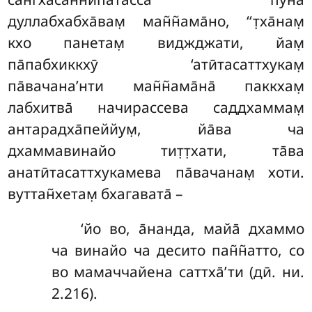
дуллабхабха̄вам̣ ман̃н̃ама̄но, ‘‘т̣ха̄нам̣
кхо панетам̣ виджджати, йам̣
па̄пабхиккхӯ ‘атӣтасаттхукам̣
па̄вачана’нти ман̃н̃ама̄на̄
паккхам̣
лабхитва̄ начирассева саддхаммам̣
антарадха̄пеййум̣, йа̄ва ча
дхаммавинайо тит̣т̣хати, та̄ва
анатӣтасаттхукамева па̄вачанам̣ хоти.
вуттан̃хетам̣ бхагавата̄ –
‘йо во, а̄нанда, майа̄ дхаммо
ча винайо ча десито пан̃н̃атто, со
во мамаччайена саттха̄’ти (дӣ. ни.
2.216).