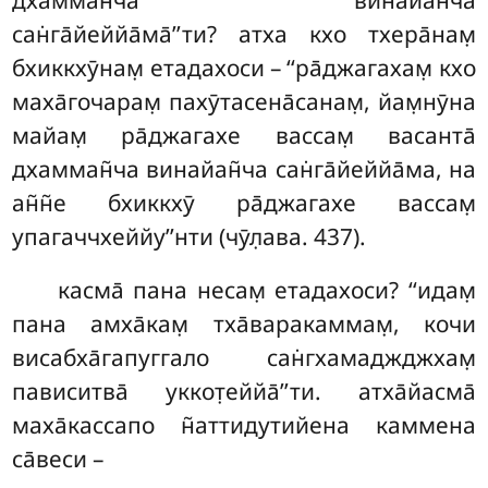
сан̇га̄йеййа̄ма̄’’ти? атха кхо тхера̄нам̣
бхиккхӯнам̣ етадахоси – ‘‘ра̄джагахам̣ кхо
маха̄гочарам̣ пахӯтасена̄санам̣, йам̣нӯна
майам̣ ра̄джагахе вассам̣ васанта̄
дхамман̃ча винайан̃ча сан̇га̄йеййа̄ма, на
ан̃н̃е бхиккхӯ ра̄джагахе вассам̣
упагаччхеййу’’нти (чӯл̣ава. 437).
касма̄ пана несам̣ етадахоси? ‘‘идам̣
пана амха̄кам̣ тха̄варакаммам̣, кочи
висабха̄гапуггало сан̇гхамаджджхам̣
пависитва̄ уккот̣еййа̄’’ти. атха̄йасма̄
маха̄кассапо н̃аттидутийена каммена
са̄веси –