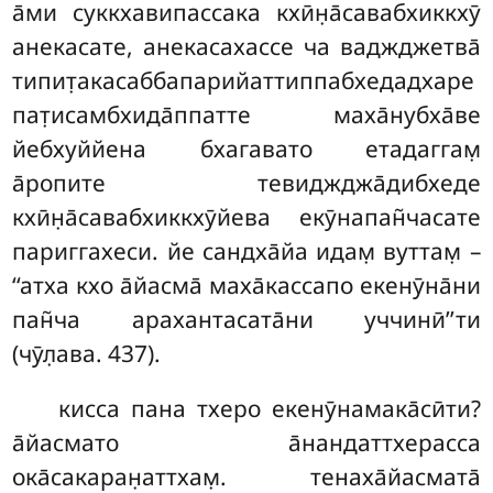
а̄ми суккхавипассака кхӣн̣а̄савабхиккхӯ
анекасате, анекасахассе ча
ваджджетва̄
типит̣акасаббапарийаттиппабхедадхаре
пат̣исамбхида̄ппатте маха̄нубха̄ве
йебхуййена бхагавато етадаггам̣
а̄ропите тевиджджа̄дибхеде
кхӣн̣а̄савабхиккхӯйева екӯнапан̃часате
париггахеси. йе сандха̄йа идам̣ вуттам̣ –
‘‘атха кхо а̄йасма̄ маха̄кассапо екенӯна̄ни
пан̃ча арахантасата̄ни уччинӣ’’ти
(чӯл̣ава. 437).
кисса пана тхеро екенӯнамака̄сӣти?
а̄йасмато а̄нандаттхерасса
ока̄сакаран̣аттхам̣. тенаха̄йасмата̄