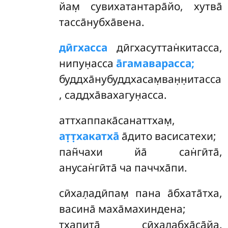
йам̣ сувихатантара̄йо, хутва̄
тасса̄нубха̄вена.
дӣгхасса
дӣгхасуттан̇китасса,
нипун̣асса
а̄гамаварасса;
буддха̄нубуддхасам̣ван̣н̣итасса
, саддха̄вахагун̣асса.
аттхаппака̄санаттхам̣,
ат̣т̣хакатха̄
а̄дито васисатехи;
пан̃чахи йа̄ сан̇гӣта̄,
анусан̇гӣта̄ ча паччха̄пи.
сӣхал̣адӣпам̣ пана а̄бхата̄тха,
васина̄ маха̄махиндена;
т̣хапита̄ сӣхал̣абха̄са̄йа,