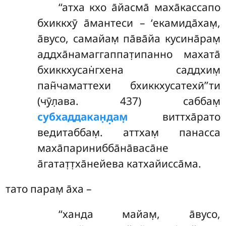
‘‘атха кхо а̄йасма̄ маха̄кассапо
бхиккхӯ а̄мантеси – ‘екамида̄хам̣,
а̄вусо, самайам̣
па̄ва̄йа кусина̄рам̣
аддха̄намаггаппат̣ипанно махата̄
бхиккхусан̇гхена саддхим̣
пан̃чаматтехи бхиккхусатехӣ’’ти
(чӯл̣ава. 437) саббам̣
субхаддакан̣д̣ам̣
виттха̄рато
ведитаббам̣. аттхам̣ панасса
маха̄паринибба̄на̄васа̄не
а̄гатат̣т̣ха̄нейева катхайисса̄ма.
тато парам̣ а̄ха –
‘‘ханда майам̣, а̄вусо,