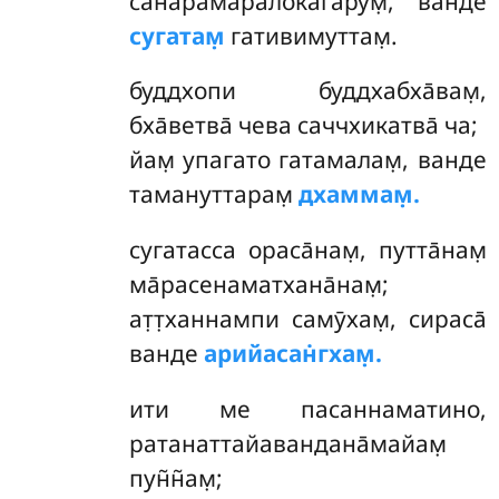
санара̄маралокагарум̣, ванде
сугатам̣
гативимуттам̣.
буддхопи буддхабха̄вам̣,
бха̄ветва̄ чева саччхикатва̄ ча;
йам̣ упагато гатамалам̣, ванде
тамануттарам̣
дхаммам̣.
сугатасса ораса̄нам̣, путта̄нам̣
ма̄расенаматхана̄нам̣;
ат̣т̣ханнампи самӯхам̣, сираса̄
ванде
арийасан̇гхам̣.
ити
ме пасаннаматино,
ратанаттайавандана̄майам̣
пун̃н̃ам̣;