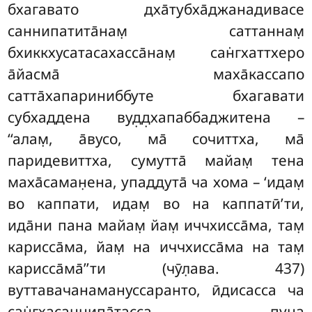
бхагавато дха̄тубха̄джанадивасе
саннипатита̄нам̣ саттаннам̣
бхиккхусатасахасса̄нам̣ сан̇гхаттхеро
а̄йасма̄ маха̄кассапо
сатта̄хапариниббуте бхагавати
субхаддена вуд̣д̣хапаббаджитена –
‘‘алам̣, а̄вусо, ма̄ сочиттха, ма̄
паридевиттха, сумутта̄ майам̣ тена
маха̄саман̣ена, упаддута̄ ча хома – ‘идам̣
во каппати, идам̣ во на каппатӣ’ти,
ида̄ни пана майам̣ йам̣ иччхисса̄ма, там̣
карисса̄ма, йам̣ на иччхисса̄ма на там̣
карисса̄ма̄’’ти (чӯл̣ава. 437)
вуттавачанамануссаранто, ӣдисасса ча
сан̇гхасаннипа̄тасса пуна