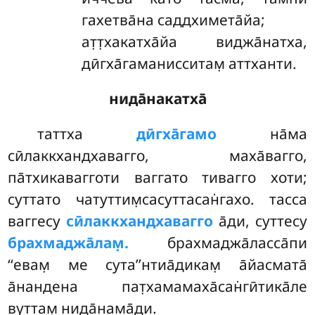
гахетва̄на саддхимета̄йа;
ат̣т̣хакатха̄йа виджа̄натха,
дӣгха̄гаманисситам̣ аттханти.
нида̄накатха̄
таттха
дӣгха̄гамо
на̄ма
сӣлаккхандхавагго, маха̄вагго,
па̄тхикавагготи ваггато тивагго хоти;
суттато чатуттим̣сасуттасан̇гахо. тасса
ваггесу
сӣлаккхандхавагго
а̄ди, суттесу
брахмаджа̄лам̣.
брахмаджа̄ласса̄пи
‘‘евам̣
ме сута’’нтиа̄дикам̣ а̄йасмата̄
а̄нандена пат̣хамамаха̄сан̇гӣтика̄ле
вуттам̣ нида̄нама̄ди.