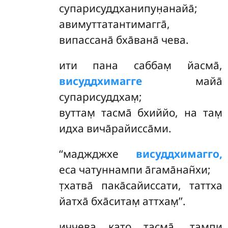
супарисуддханипун̣анайа̄;
авимуттатантимагга̄,
випассана̄ бха̄вана̄ чева.
ити
пана саббам̣ йасма̄,
висуддхимагге
майа̄
супарисуддхам̣;
вуттам̣ тасма̄ бхиййо, на там̣
идха вича̄райисса̄ми.
‘‘маджджхе
висуддхимагго,
еса чатуннампи а̄гама̄нан̃хи;
т̣хатва̄ пака̄сайиссати, таттха
йатха̄ бха̄ситам̣ аттхам̣’’.
иччева като тасма̄, тампи