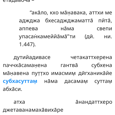
‘‘ака̄ло, кхо ма̄н̣авака, аттхи ме
аджджа бхесаджджаматта̄ пӣта̄,
аппева на̄ма свепи
упасан̇камеййа̄ма̄’’ти (дӣ. ни.
1.447).
дутийадивасе четакаттхерена
паччха̄саман̣ена гантва̄ субхена
ма̄н̣авена пут̣т̣хо имасмим̣ дӣгханика̄йе
субхасуттам̣
на̄ма дасамам̣ суттам̣
абха̄си.
атха а̄нандаттхеро
джетаванамаха̄виха̄ре