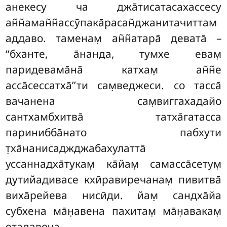
анекесу ча джа̄тисатасахассесу
ан̃н̃аман̃н̃ассӯпака̄расан̃джанитачиттам
аддаво. таменам̣ ан̃н̃атара̄ девата̄ –
‘‘бханте, а̄нанда, тумхе евам̣
паридевама̄на̄ катхам̣ ан̃н̃е
асса̄сессатха̄’’ти сам̣веджеси. со тасса̄
вачанена сам̣виггахадайо
сантхамбхитва̄ татха̄гатасса
паринибба̄нато пабхути
т̣ха̄нанисаджджабахулатта̄
уссаннадха̄тукам̣ ка̄йам̣ самасса̄сетум̣
дутийадивасе кхӣравиречанам̣ пивитва̄
виха̄рейева нисӣди. йам̣ сандха̄йа
субхена ма̄н̣авена пахитам̣ ма̄н̣авакам̣
етадавоча –