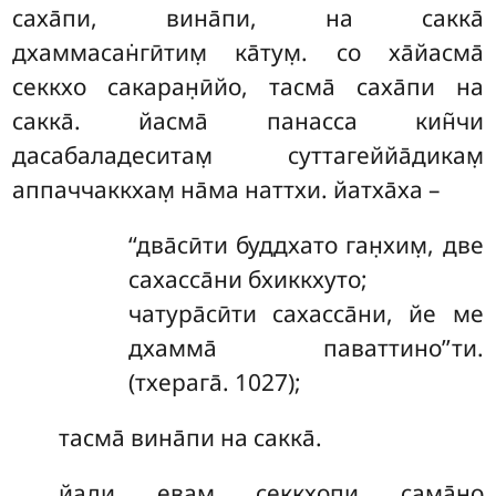
саха̄пи, вина̄пи, на сакка̄
дхаммасан̇гӣтим̣ ка̄тум̣. со ха̄йасма̄
секкхо сакаран̣ӣйо, тасма̄ саха̄пи на
сакка̄. йасма̄ панасса кин̃чи
дасабаладеситам̣ суттагеййа̄дикам̣
аппаччаккхам̣ на̄ма наттхи. йатха̄ха –
‘‘два̄сӣти буддхато ган̣хим̣, две
сахасса̄ни бхиккхуто;
чатура̄сӣти сахасса̄ни, йе ме
дхамма̄ паваттино’’ти.
(тхерага̄. 1027);
тасма̄ вина̄пи на сакка̄.
йади евам̣ секкхопи сама̄но