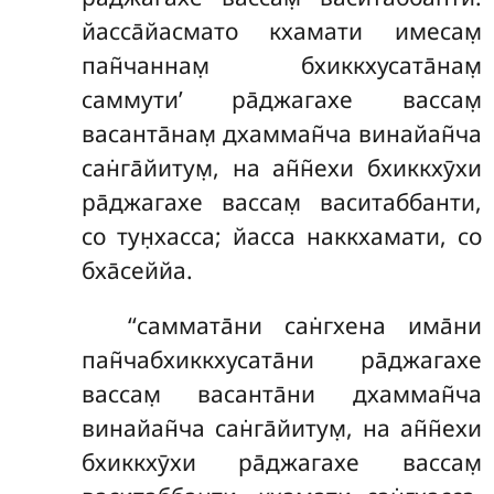
йасса̄йасмато кхамати имесам̣
пан̃чаннам̣
бхиккхусата̄нам̣
саммути’ ра̄джагахе вассам̣
васанта̄нам̣ дхамман̃ча винайан̃ча
сан̇га̄йитум̣, на ан̃н̃ехи бхиккхӯхи
ра̄джагахе вассам̣ васитаббанти,
со тун̣хасса; йасса наккхамати, со
бха̄сеййа.
‘‘саммата̄ни сан̇гхена има̄ни
пан̃чабхиккхусата̄ни ра̄джагахе
вассам̣ васанта̄ни дхамман̃ча
винайан̃ча сан̇га̄йитум̣, на ан̃н̃ехи
бхиккхӯхи ра̄джагахе вассам̣