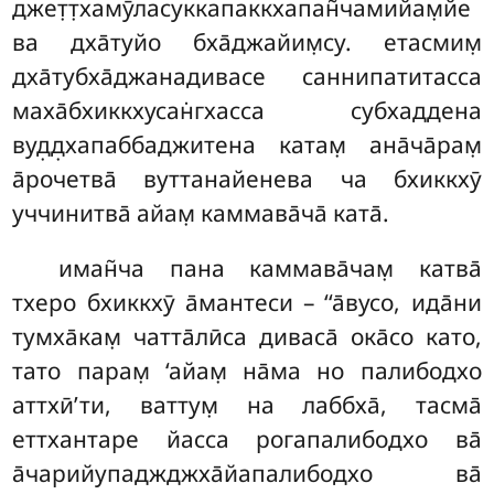
джет̣т̣хамӯласуккапаккхапан̃чамийам̣йе
ва дха̄туйо бха̄джайим̣су. етасмим̣
дха̄тубха̄джанадивасе саннипатитасса
маха̄бхиккхусан̇гхасса субхаддена
вуд̣д̣хапаббаджитена катам̣ ана̄ча̄рам̣
а̄рочетва̄ вуттанайенева ча бхиккхӯ
уччинитва̄ айам̣ каммава̄ча̄ ката̄.
иман̃ча пана каммава̄чам̣ катва̄
тхеро бхиккхӯ а̄мантеси – ‘‘а̄вусо, ида̄ни
тумха̄кам̣ чатта̄лӣса диваса̄ ока̄со като,
тато парам̣ ‘айам̣ на̄ма но палибодхо
аттхӣ’ти, ваттум̣ на лаббха̄, тасма̄
еттхантаре йасса рогапалибодхо ва̄
а̄чарийупаджджха̄йапалибодхо ва̄