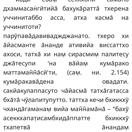
дхаммасан̇гӣтийа̄ бахука̄ратта̄ тхерена
уччинитаббо асса, атха касма̄ на
уччинитоти?
парӯпава̄давиваджджанато. тхеро хи
а̄йасманте а̄нанде ативийа
виссаттхо
ахоси, татха̄ хи нам̣ сирасмим̣ палитесу
джа̄тесупи ‘на ва̄йам̣ кума̄рако
маттаман̃н̃а̄сӣ’ти, (сам̣. ни. 2.154)
кума̄ракава̄дена овадати.
сакйакулаппасуто ча̄йасма̄ татха̄гатасса
бха̄та̄ чӯл̣апитупутто. таттха кечи бхиккхӯ
чханда̄гаманам̣ вийа ман̃н̃ама̄на̄ – ‘‘бахӯ
асеккхапат̣исамбхида̄ппатте бхиккхӯ
т̣хапетва̄
а̄нандам̣