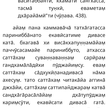
васитаббанти, кхамати сан̇гхасса,
тасма̄ тун̣хӣ, еваметам̣
дха̄райа̄мӣ’’ти (чӯл̣ава. 438).
айам̣
пана каммава̄ча̄ татха̄гатасса
паринибба̄нато екавӣсатиме дивасе
ката̄. бхагава̄ хи виса̄кхапун̣н̣ама̄йам̣
паччӯсасамайе париниббуто, атхасса
сатта̄хам̣ суван̣н̣аван̣н̣ам̣ сарӣрам̣
гандхама̄ла̄дӣхи пӯджайим̣су. евам̣
сатта̄хам̣ са̄дхукӣл̣анадиваса̄ на̄ма
ахесум̣. тато сатта̄хам̣ читака̄йа аггина̄
джха̄йи, сатта̄хам̣ саттипан̃джарам̣ катва̄
сандха̄га̄раса̄ла̄йам̣ дха̄тупӯджам̣
карим̣сӯти, екавӣсати диваса̄ гата̄.