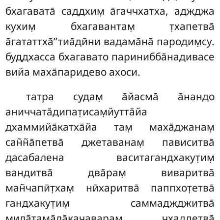
бхагавата̄ саддхим̣ а̄гаччхатха, аджджа
кухим̣ бхагавантам̣
т̣хапетва̄
а̄гататтха̄’’тиа̄дӣни вадама̄на̄ пародим̣су.
буддхасса бхагавато паринибба̄надивасе
вийа маха̄паридево ахоси.
татра судам̣ а̄йасма̄ а̄нандо
аниччата̄дипат̣исам̣йутта̄йа
дхаммийа̄катха̄йа там̣ маха̄джанам̣
сан̃н̃а̄петва̄ джетаванам̣ пависитва̄
дасабалена васитагандхакут̣им̣
вандитва̄ два̄рам̣ виваритва̄
ман̃чапӣт̣хам̣ нӣхаритва̄ паппхот̣етва̄
гандхакут̣им̣ саммаджджитва̄
мила̄тама̄ла̄качаварам̣ чхад̣д̣етва̄