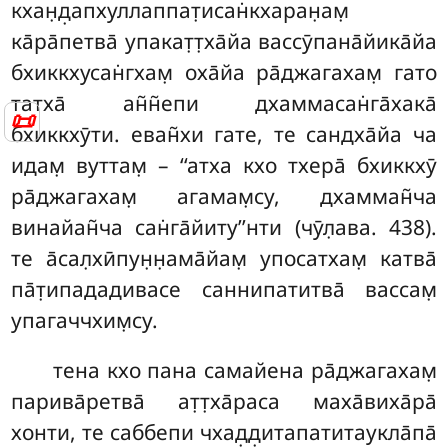
кхан̣д̣апхуллаппат̣исан̇кхаран̣ам̣
ка̄ра̄петва̄ упакат̣т̣ха̄йа вассӯпана̄йика̄йа
бхиккхусан̇гхам̣ оха̄йа ра̄джагахам̣ гато
татха̄ ан̃н̃епи дхаммасан̇га̄хака̄
📜
бхиккхӯти. еван̃хи гате, те сандха̄йа ча
идам̣ вуттам̣ – ‘‘атха кхо тхера̄ бхиккхӯ
ра̄джагахам̣ агамам̣су, дхамман̃ча
винайан̃ча
сан̇га̄йиту’’нти (чӯл̣ава. 438).
те а̄сал̣хӣпун̣н̣ама̄йам̣ упосатхам̣ катва̄
па̄т̣ипададивасе саннипатитва̄ вассам̣
упагаччхим̣су.
тена кхо пана самайена ра̄джагахам̣
парива̄ретва̄ ат̣т̣ха̄раса маха̄виха̄ра̄
хонти, те саббепи чхад̣д̣итапатитаукла̄па̄