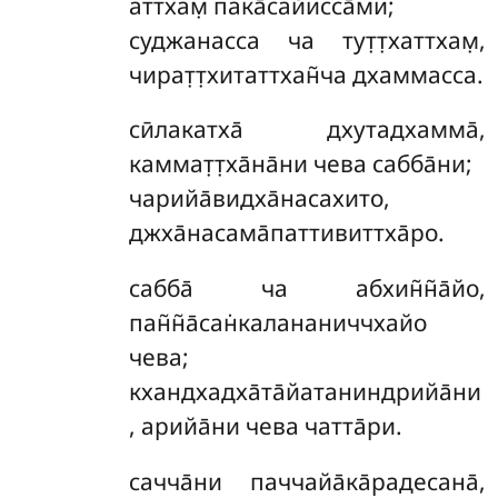
аттхам̣ пака̄сайисса̄ми;
суджанасса ча тут̣т̣хаттхам̣,
чират̣т̣хитаттхан̃ча дхаммасса.
сӣлакатха̄ дхутадхамма̄,
каммат̣т̣ха̄на̄ни чева сабба̄ни;
чарийа̄видха̄насахито,
джха̄насама̄паттивиттха̄ро.
сабба̄ ча абхин̃н̃а̄йо,
пан̃н̃а̄сан̇калананиччхайо
чева;
кхандхадха̄та̄йатаниндрийа̄ни
, арийа̄ни чева чатта̄ри.
сачча̄ни
паччайа̄ка̄радесана̄,