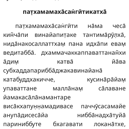
пат̣хамамаха̄сан̇гӣтикатха̄
пат̣хамамаха̄сан̇гӣти на̄ма чеса̄
кин̃ча̄пи винайапит̣аке тантима̄рӯл̣ха̄,
нида̄накосаллаттхам̣ пана идха̄пи евам̣
ведитабба̄. дхаммачаккаппаваттанан̃хи
а̄дим̣ катва̄ йа̄ва
субхаддапарибба̄джакавинайана̄
катабуддхакичче, кусина̄ра̄йам̣
упаваттане малла̄нам̣ са̄лаване
йамакаса̄ла̄намантаре
виса̄кхапун̣н̣амадивасе паччӯсасамайе
анупа̄дисеса̄йа нибба̄надха̄туйа̄
париниббуте бхагавати локана̄тхе,