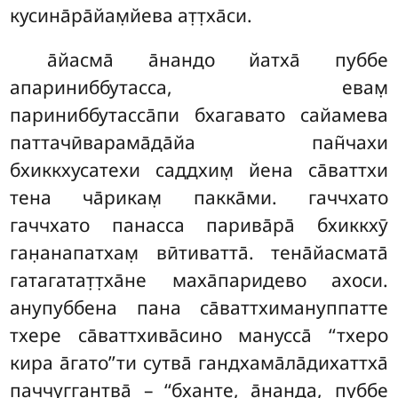
кусина̄ра̄йам̣йева ат̣т̣ха̄си.
а̄йасма̄ а̄нандо йатха̄ пуббе
апариниббутасса, евам̣
париниббутасса̄пи бхагавато сайамева
паттачӣварама̄да̄йа пан̃чахи
бхиккхусатехи саддхим̣ йена са̄ваттхи
тена ча̄рикам̣ пакка̄ми. гаччхато
гаччхато панасса парива̄ра̄ бхиккхӯ
ган̣анапатхам̣ вӣтиватта̄. тена̄йасмата̄
гатагатат̣т̣ха̄не маха̄паридево ахоси
.
анупуббена пана са̄ваттхимануппатте
тхере са̄ваттхива̄сино манусса̄ ‘‘тхеро
кира а̄гато’’ти сутва̄ гандхама̄ла̄дихаттха̄
паччуггантва̄ – ‘‘бханте, а̄нанда, пуббе