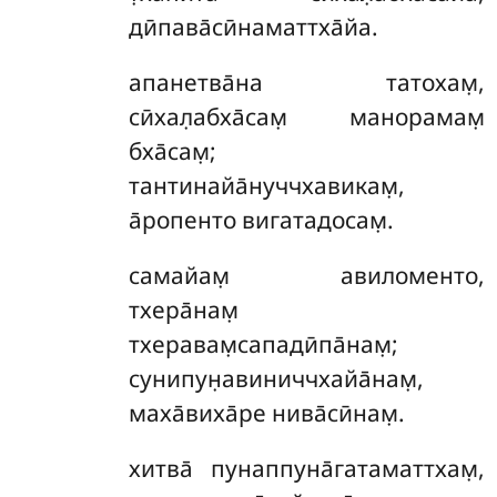
дӣпава̄сӣнаматтха̄йа.
апанетва̄на
татохам̣,
сӣхал̣абха̄сам̣ манорамам̣
бха̄сам̣;
тантинайа̄нуччхавикам̣,
а̄ропенто вигатадосам̣.
самайам̣ авиломенто,
тхера̄нам̣
тхеравам̣сападӣпа̄нам̣;
сунипун̣авиниччхайа̄нам̣,
маха̄виха̄ре нива̄сӣнам̣.
хитва̄ пунаппуна̄гатаматтхам̣,