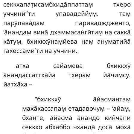
секкхапат̣исамбхида̄ппаттам̣ тхеро
уччинӣ’’ти упавадеййум̣. там̣
парӯпава̄дам̣ паривадждженто,
‘а̄нандам̣ вина̄ дхаммасан̇гӣтим̣ на сакка̄
ка̄тум̣, бхиккхӯнам̣йева нам̣ ануматийа̄
гахесса̄мӣ’ти на уччини.
атха сайамева бхиккхӯ
а̄нандассаттха̄йа тхерам̣ йа̄чим̣су.
йатха̄ха –
‘‘бхиккхӯ а̄йасмантам̣
маха̄кассапам̣ етадавочум̣ – ‘айам̣,
бханте, а̄йасма̄ а̄нандо кин̃ча̄пи
секкхо абхаббо чханда̄ доса̄ моха̄