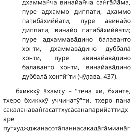
дхамман̃ча винайан̃ча
сан̇га̄йа̄ма,
пуре адхаммо диппати, дхаммо
пат̣иба̄хиййати; пуре авинайо
диппати, винайо пат̣иба̄хиййати;
пуре адхаммава̄дино балаванто
хонти, дхаммава̄дино дуббала̄
хонти, пуре авинайава̄дино
балаванто хонти, винайава̄дино
дуббала̄ хонтӣ’’ти (чӯл̣ава. 437).
бхиккхӯ а̄хам̣су – ‘‘тена хи, бханте,
тхеро бхиккхӯ уччинатӯ’’ти. тхеро пана
сакаланаван̇гасаттхуса̄санапарийаттидх
аре
путхуджджанасота̄паннасакада̄га̄миана̄г