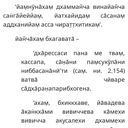
‘йам̣нӯна̄хам̣ дхамман̃ча винайан̃ча
сан̇га̄йеййам̣, йатхайидам̣ са̄санам̣
аддханийам̣ асса чират̣т̣хитикам̣’.
йан̃ча̄хам̣ бхагавата̄ –
‘дха̄рессаси пана ме твам̣,
кассапа, са̄н̣а̄ни пам̣сукӯла̄ни
ниббасана̄нӣ’ти (сам̣. ни. 2.154)
ватва̄ чӣваре
са̄дха̄ран̣апарибхогена.
‘ахам̣, бхиккхаве, йа̄вадева
а̄кан̇кха̄ми вивиччева ка̄мехи
вивичча акусалехи дхаммехи