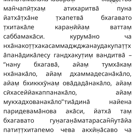
ман̃чапӣт̣хам̣ атихаритва̄ пуна
йатха̄т̣ха̄не т̣хапетва̄ бхагавато
т̣хитака̄ле каран̣ӣйам̣ ваттам̣
саббамака̄си. курума̄но ча
нха̄накот̣т̣хакасаммаджджанаудакупат̣т̣х
а̄пана̄дика̄лесу гандхакут̣им̣ вандитва̄ –
‘‘нану бхагава̄, айам̣ тумха̄кам̣
нха̄нака̄ло, айам̣ дхаммадесана̄ка̄ло,
айам̣ бхиккхӯнам̣ ова̄дада̄нака̄ло, айам̣
сӣхасеййакаппанака̄ло, айам̣
мукхадхованака̄ло’’тиа̄дина̄ найена
паридевама̄нова ака̄си, йатха̄ там̣
бхагавато гун̣аган̣а̄матарасан̃н̃ута̄йа
патит̣т̣хитапемо чева акхӣн̣а̄саво ча