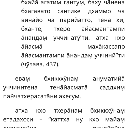
бхайа̄ агатим̣ гантум̣, баху ча̄нена
бхагавато сантике дхаммо ча
винайо ча парийатто, тена хи,
бханте, тхеро а̄йасмантампи
а̄нандам̣ уччинатӯ’ти. атха кхо
а̄йасма̄ маха̄кассапо
а̄йасмантампи а̄нандам̣ уччинӣ’’ти
(чӯл̣ава. 437).
евам̣ бхиккхӯнам̣ ануматийа̄
уччинитена тена̄йасмата̄ саддхим̣
пан̃чатхерасата̄ни ахесум̣.
атха кхо тхера̄нам̣ бхиккхӯнам̣
етадахоси – ‘‘каттха ну кхо майам̣
дхамман̃ча винайан̃ча