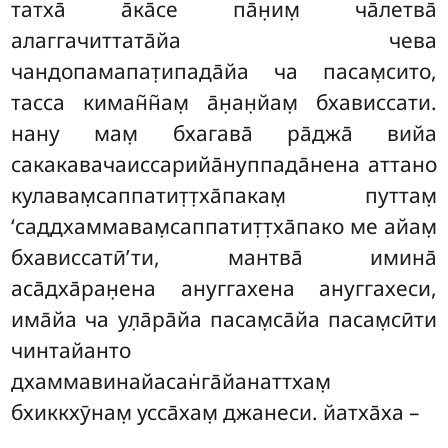
татха̄ а̄ка̄се па̄н̣им̣ ча̄летва̄
алаггачиттата̄йа чева
чандопамапат̣ипада̄йа ча пасам̣сито,
тасса киман̃н̃ам̣ а̄н̣ан̣йам̣ бхависсати.
нану мам̣ бхагава̄ ра̄джа̄ вийа
сакакавачаиссарийа̄нуппада̄нена аттано
кулавам̣саппатит̣т̣ха̄пакам̣ путтам̣
‘саддхаммавам̣саппатит̣т̣ха̄пако ме айам̣
бхависсатӣ’ти, мантва̄ имина̄
аса̄дха̄ран̣ена ануггахена ануггахеси,
има̄йа ча ул̣а̄ра̄йа пасам̣са̄йа пасам̣сӣти
чинтайанто
дхаммавинайасан̇га̄йанаттхам̣
бхиккхӯнам̣ усса̄хам̣ джанеси. йатха̄ха –