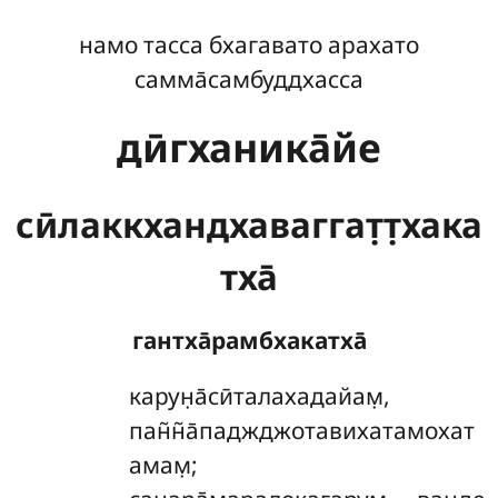
намо тасса бхагавато арахато
самма̄самбуддхасса
дӣгханика̄йе
сӣлаккхандхаваггат̣т̣хака
тха̄
гантха̄рамбхакатха̄
карун̣а̄сӣталахадайам̣
,
пан̃н̃а̄паджджотавихатамохат
амам̣;