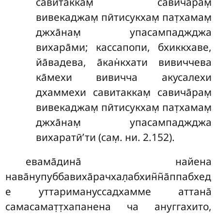
савитаккам̣ савича̄рам̣
вивекаджам̣ пӣтисукхам̣ пат̣хамам̣
джха̄нам̣ упасампаджджа
вихара̄ми; кассапопи, бхиккхаве,
йа̄вадева, а̄кан̇кхати вивиччева
ка̄мехи вивичча акусалехи
дхаммехи савитаккам̣ савича̄рам̣
вивекаджам̣ пӣтисукхам̣ пат̣хамам̣
джха̄нам̣ упасампаджджа
вихаратӣ’ти (сам̣. ни. 2.152).
евама̄дина̄ найена
нава̄нупуббавиха̄рачхал̣абхин̃н̃а̄ппабхед
е уттаримануссадхамме аттана̄
самасамат̣т̣хапанена ча ануггахито,