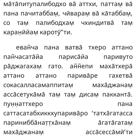
ма̄та̄питупалибодхо ва̄ аттхи, паттам̣ ва̄
пана пачитаббам̣, чӣварам̣ ва̄ ка̄таббам̣,
со там̣ палибодхам̣ чхиндитва̄ там̣
каран̣ӣйам̣ каротӯ’’ти.
еван̃ча пана ватва̄ тхеро аттано
пан̃часата̄йа париса̄йа паривуто
ра̄джагахам̣ гато. ан̃н̃епи маха̄тхера̄
аттано аттано парива̄ре гахетва̄
сокасалласамаппитам̣ маха̄джанам̣
асса̄сетука̄ма̄ там̣ там̣ дисам̣ пакканта̄.
пун̣н̣аттхеро пана
саттасатабхиккхупарива̄ро ‘татха̄гатасса
паринибба̄нат̣т̣ха̄нам̣ а̄гата̄гатам̣
маха̄джанам̣ асса̄сесса̄мӣ’ти