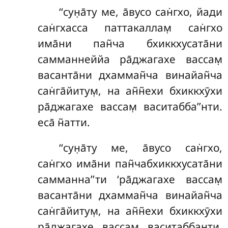
‘‘сун̣а̄ту
ме, а̄вусо сан̇гхо, йади
сан̇гхасса паттакаллам̣ сан̇гхо
има̄ни пан̃ча бхиккхусата̄ни
самманнеййа ра̄джагахе вассам̣
васанта̄ни дхамман̃ча винайан̃ча
сан̇га̄йитум̣, на ан̃н̃ехи бхиккхӯхи
ра̄джагахе вассам̣ васитабба’’нти.
еса̄ н̃атти.
‘‘сун̣а̄ту ме, а̄вусо сан̇гхо,
сан̇гхо има̄ни пан̃чабхиккхусата̄ни
самманна’’ти ‘ра̄джагахе вассам̣
васанта̄ни дхамман̃ча винайан̃ча
сан̇га̄йитум̣, на ан̃н̃ехи бхиккхӯхи
ра̄джагахе вассам̣ васитаббанти.