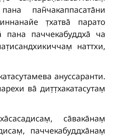
 пана пан̃чакаппасата̄ни
диннанайе т̣хатва̄ парато
а̄ пана паччекабуддха̄ ча
пат̣исандхикиччам̣ наттхи,
хакатасутамева ануссаранти.
парехи ва̄ дит̣т̣хакатасутам̣
а̄сасадисам̣, са̄вака̄нам̣
адисам̣, паччекабуддха̄нам̣