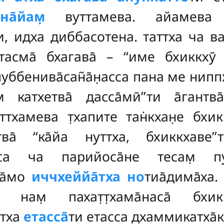
на̄йам̣
вуттамева. айамева
си, идха диббасотена. таттха ча ван̣
тасма̄ бхагава̄ – ‘‘име бхиккхӯ 
пуббенива̄сан̃а̄н̣асса пана ме нип
 катхетва̄ дасса̄мӣ’’ти а̄гантва
тхамева т̣хапите тан̇кхан̣е бхик
тва̄ ‘‘ка̄йа нуттха, бхиккхаве
асса ча парийоса̄не тесам̣ пуб
ка̄мо
иччхеййа̄тха но
тиа̄дима̄ха.
 нам̣ пахат̣т̣хама̄наса̄ бхи
ттха
етасса̄
ти етасса дхаммикатха̄к