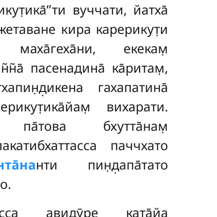
кут̣ика̄’’ти вуччати, йатха̄
оджетаване кира карерикут̣и
 маха̄геха̄ни, екекам̣
̃н̃а̄ пасенадина̄ ка̄ритам̣,
хапин̣д̣икена гахапатина̄
ерикут̣ика̄йам̣ вихарати
.
м̣ па̄това бхутта̄нам̣
акатибхаттасса паччхато
нта̄на
нти пин̣д̣апа̄тато
о.
асса авидӯре ката̄йа