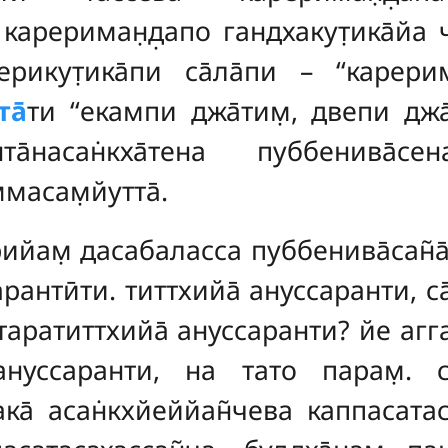
 карериман̣д̣апо гандхакут̣ика̄йа 
рикут̣ика̄пи са̄ла̄пи – ‘‘карерим
а̄
ти ‘‘екампи джа̄тим̣, двепи джа
анта̄насан̇кха̄тена пуббенива̄
масам̣йутта̄.
ийам̣ дасабаласса пуббенива̄сан̃а̄
рантӣти. титтхийа̄ ануссаранти, с
атаратиттхийа̄ ануссаранти? йе аг
ануссаранти, на тато парам̣. са
ака̄ асан̇кхйеййан̃чева каппасатас