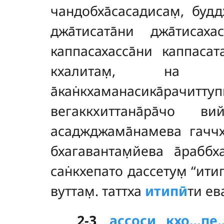
чандобха̄сасадисам̣, буддх
джа̄тисата̄ни джа̄тисаха
каппасахасса̄ни каппасат
кхалитам̣, на пат̣
а̄кан̇кхаманасика̄рач
вегаккхиттана̄ра̄чо в
асаджджама̄намева гаччхат
бхагавантам̣йева а̄раббх
сан̇кхепато дассетум̣ ‘‘ит
вуттам̣. таттха
итипӣ
ти ев
2-3
.
ассоси кхо…пе…