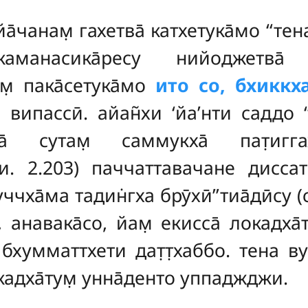
йа̄чанам̣ гахетва̄ катхетука̄мо ‘‘тена
дхукаманасика̄ресу нийоджетва̄ а
м̣ пака̄сетука̄мо
ито со, бхиккх
випассӣ. айан̃хи ‘йа’нти саддо ‘‘
кха̄ сутам̣ саммукха̄ пат̣игг
. ни. 2.203) паччаттавачане дисса
пуччха̄ма тадин̇гха брӯхӣ’’тиа̄дӣсу
е, анавака̄со, йам̣ екисса̄ локадха̄ту
хумматтхети дат̣т̣хаббо. тена вут
адха̄тум̣ унна̄денто уппаджджи.