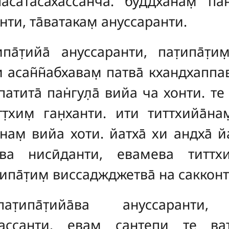
асатасахассан̃ча. буддха̄нам̣ 
анти, та̄ватакам̣ ануссаранти.
па̄т̣ийа̄ ануссаранти, пат̣ипа̄т̣
пи асан̃н̃абхавам̣ патва̄ кхандхапп
 патита̄ пан̇гул̣а̄ вийа ча хонти. те
̣т̣хим̣ ган̣ханти. ити титтхийа̄нам
анам̣ вийа хоти. йатха̄ хи андха̄ йа
а нисӣданти, евамева титтхийа
ипа̄т̣им̣ виссаджджетва̄ на сакконт
пат̣ипа̄т̣ийа̄ва ануссаранти,
санти. евам̣ сантепи те ват̣т̣