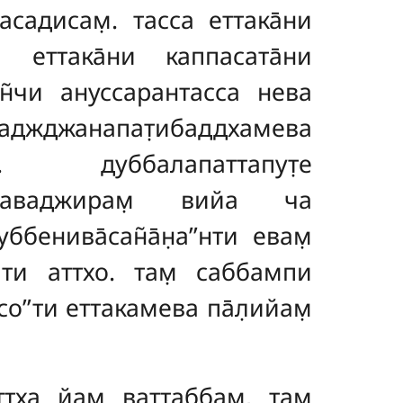
сасадисам̣. тасса еттака̄ни
а̄ еттака̄ни каппасата̄ни
ин̃чи ануссарантасса нева
жанапат̣ибаддхамева
оти. дуббалапаттапут̣е
аиндаваджирам̣ вийа ча
енива̄сан̃а̄н̣а’’нти евам̣
а̄ти аттхо. там̣ саббампи
о’’ти еттакамева па̄л̣ийам̣
тха йам̣ ваттаббам̣, там̣