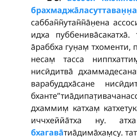
брахмаджа̄ласуттаван̣н̣а
саббан̃н̃утан̃н̃а̄н̣ена ассо
идха пуббенива̄сакатха̄. 
а̄раббха гун̣ам̣ тхоменти, 
несам̣ тасса ниппхаттим̣
нисӣдитва̄ дхаммадесанат
варабуддха̄сане нисӣди
бханте’’тиа̄дипат̣ивачан
дхаммим̣ катхам̣ катхету
иччхеййа̄тха ну. атха
бхагава̄
тиа̄дима̄хам̣су. та