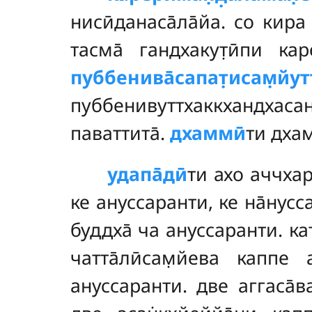
нисӣданаса̄ла̄йа. со кира
тасма̄ гандхакут̣ӣпи каре
пуббенива̄сапат̣исам̣йутт
пуббенивуттхаккхандхас
паваттита̄.
дхаммӣ
ти дхам
удапа̄дӣ
ти ахо аччхар
ке ануссаранти, ке на̄нусса
буддха̄ ча ануссаранти. к
чатта̄лӣсам̣йева каппе 
ануссаранти. две аггаса̄в