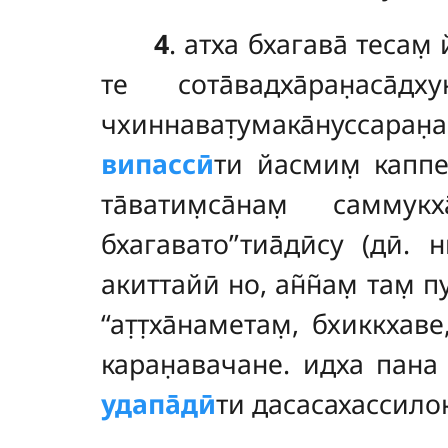
4
. атха
бхагава̄ тесам̣ 
те
сота̄вадха̄ран̣аса̄
чхиннават̣умака̄нуссаран̣а
випассӣ
ти йасмим̣ каппе 
та̄ватим̣са̄нам̣ самму
бхагавато’’тиа̄дӣсу (дӣ
акиттайӣ но, ан̃н̃ам̣ там̣ 
‘‘ат̣т̣ха̄наметам̣, бхиккхав
каран̣авачане. идха пана б
удапа̄дӣ
ти дасасахассилок