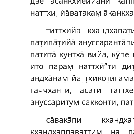
две асан̇кхйеййа̄ни капп
наттхи, йа̄ватакам̣ а̄кан̇кх
титтхийа̄ кхандхапат̣и
пат̣ипа̄т̣ийа̄ ануссаранта̄
патита̄ кун̣т̣ха̄ вийа, кӯпе
ито парам̣ наттхӣ’’ти дит
андха̄нам̣ йат̣т̣хикот̣игам
гаччханти, асати таттхев
ануссаритум̣ сакконти, пат̣
са̄вака̄пи кхандха
кхандхаппаваттим̣ на пас