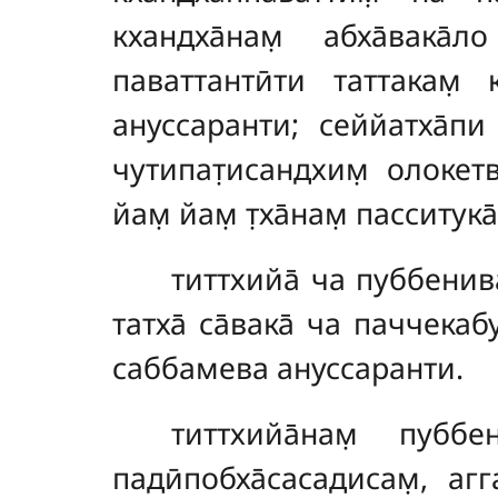
кхандха̄нам̣ абха̄вака̄
паваттантӣти таттакам̣ 
ануссаранти; сеййатха̄пи
чутипат̣исандхим̣ олокетв
йам̣ йам̣ т̣ха̄нам̣ пасситук
титтхийа̄
ча пуббенива
татха̄ са̄вака̄ ча паччекаб
саббамева ануссаранти.
титтхийа̄нам̣ пуббени
падӣпобха̄сасадисам̣, агг