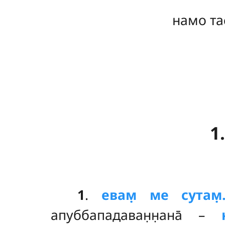
намо та
1
1
.
евам̣
ме сутам̣
апуббападаван̣н̣ана̄ –