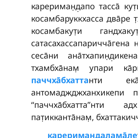
карериман̣д̣апо тасса̄ кут̣
косамбаруккхасса два̄ре т̣
косамбакут̣и гандхаку
сатасахассапаричча̄гена нип
сеса̄ни ана̄тхапин̣д̣ике
тхамбха̄нам̣ упари ка̄р
паччха̄бхатта
нти ека̄с
антомаджджханхикепи па
‘‘паччха̄бхатта’’нти 
пат̣икканта̄нам̣, бхаттакичча
карериман̣д̣алама̄л̣е