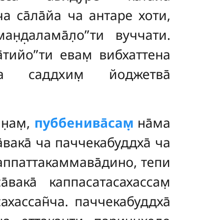
ча са̄ла̄йа ча
антаре хоти,
ан̣д̣алама̄л̣о’’ти вуччати.
̄тийо’’ти евам̣ вибхаттена
сена саддхим̣ йоджетва̄
н̣ам̣
,
пуббенива̄сам̣
на̄ма
а̄вака̄ ча паччекабуддха̄ ча
гаппаттакаммава̄дино, тепи
̄вака̄ каппасатасахассам̣
ахассан̃ча. паччекабуддха̄