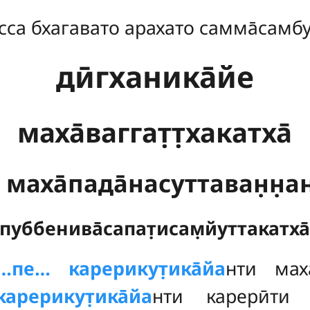
сса бхагавато арахато самма̄самб
дӣгханика̄йе
маха̄ваггат̣т̣хакатха̄
. маха̄пада̄насуттаван̣н̣ан
пуббенива̄сапат̣исам̣йуттакатха
…пе… карерикут̣ика̄йа
нти маха̄
карерикут̣ика̄йа
нти карерӣти в