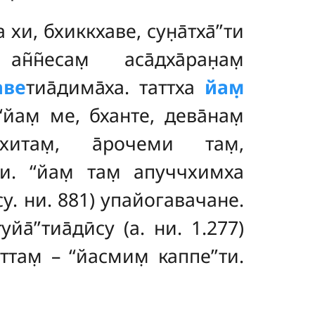
 хи, бхиккхаве, сун̣а̄тха̄’’ти
н̃н̃есам̣ аса̄дха̄ран̣ам̣
аве
тиа̄дима̄ха. таттха
йам̣
йам̣ ме, бханте, дева̄нам̣
ахитам̣, а̄рочеми там̣,
ти. ‘‘йам̣ там̣ апуччхимха
 (су. ни. 881) упайогавачане.
йа̄’’тиа̄дӣсу (а. ни. 1.277)
там̣ – ‘‘йасмим̣ каппе’’ти.