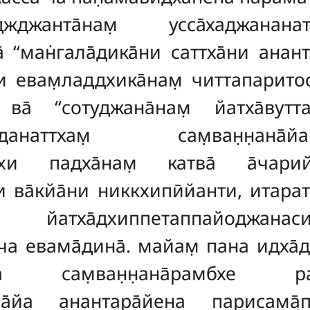
джджанта̄нам̣ усса̄хаджананатт
̄ ‘‘ман̇гала̄дика̄ни саттха̄ни анант
 евам̣ладдхика̄нам̣ читтапаритоса
а ва̄ ‘‘сотуджана̄нам̣ йатха̄вутт
иппха̄данаттхам̣ сам̣ван̣н̣ан
хи падха̄нам̣ катва̄ а̄чарийе
и ва̄кйа̄ни никкхипӣйанти, итарат
ва йатха̄дхиппетаппайодж
ти ча евама̄дина̄. майам̣ пана идх
 сам̣ван̣н̣ана̄рамбхе ратана
н̣н̣ана̄йа анантара̄йена парисам