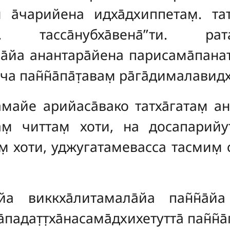
а̄чарийена идха̄дхиппетам̣. тат
 тасса̄нубха̄вена̄’’ти. ратана
н̣ана̄йа анантара̄йена парисама̄пан
йа ча пан̃н̃а̄па̄т̣авам̣ ра̄га̄дималав
самайе арийаса̄вако татха̄гатам̣ а
ам̣ читтам̣ хоти, на досапарийут
м̣ хоти, уджугатамевасса тасмим̣ с
̄йа виккха̄литамала̄йа пан̃н̃а̄й
падат̣т̣ха̄насама̄дхихетутта̄ пан̃н̃а̄п