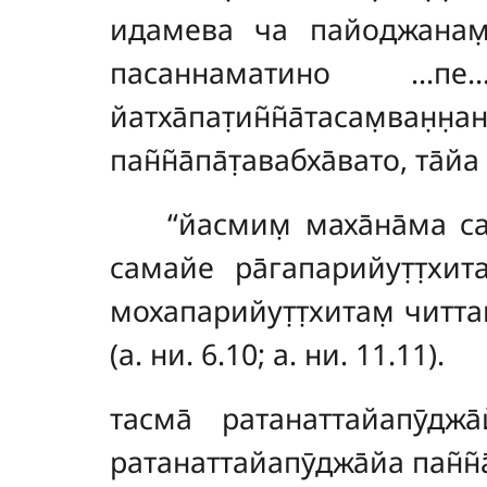
идамева ча пайоджанам̣ 
пасаннаматино
…пе…
йатха̄пат̣ин̃н̃а̄тасам̣ван̣
пан̃н̃а̄па̄т̣авабха̄вато, та̄
‘‘йасмим̣ маха̄на̄ма 
самайе ра̄гапарийут̣т̣хит
мохапарийут̣т̣хитам̣ читта
(а. ни. 6.10; а. ни. 11.11).
тасма̄
ратанаттайапӯджа
ратанаттайапӯджа̄йа пан̃н̃а̄