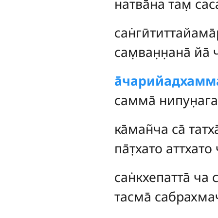
натва̄на там̣ са
сан̇гӣтиттайама̄р
сам̣ван̣н̣ана̄ йа̄ 
а̄чарийадхамм
самма̄ нипун̣ага
ка̄ман̃ча са̄ татх
па̄т̣хато аттхато
сан̇кхепатта̄ ча с
тасма̄ сабрахмач