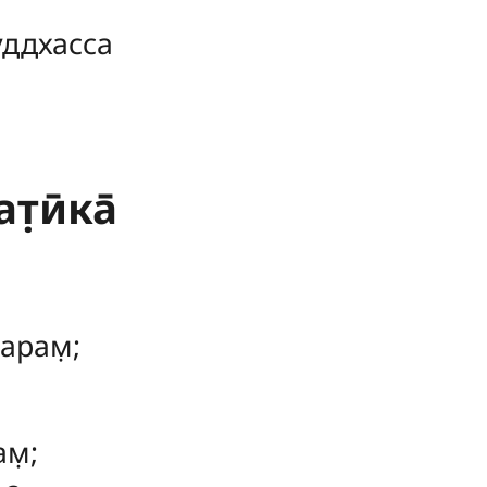
уддхасса
̣ӣка̄
арам̣;
м̣;