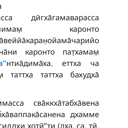
а
насса дӣгха̄гамаварасса
н̣анамимам̣ каронто
веййа̄каран̣ойама̄чарийо
̄на̄ни каронто пат̣хамам̣
’’
нтиа̄дима̄ха. еттха ча
м̣ таттха таттха бахудха̄
масса сва̄ккха̄табха̄вена
бха̄ваппака̄санена дхамме
хи хотӣ’’ти (дха. са. т̣ӣ.