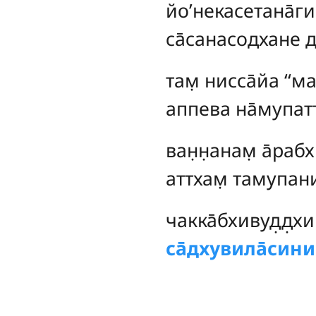
йо’некасетана̄гин
са̄санасодхане да
там̣ нисса̄йа ‘‘
аппева на̄мупатт
ван̣н̣анам̣
а̄рабх
аттхам̣ тамупанис
чакка̄бхивуд̣д̣хи
са̄дхувила̄сини