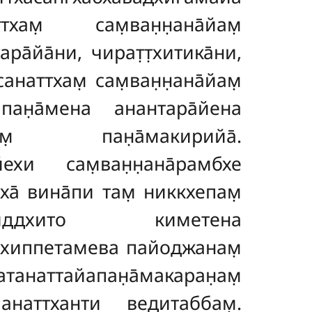
хам̣ сам̣ван̣н̣ана̄йам̣
ара̄йа̄ни, чират̣т̣хитика̄ни,
наттхам̣ сам̣ван̣н̣ана̄йам̣
апан̣а̄мена анантара̄йена
а̄йам̣ пан̣а̄макирийа̄.
хи сам̣ван̣н̣ана̄рамбхе
ха̄ вина̄пи там̣ никкхепам̣
анасиддхито киметена
а̄дхиппетамева пайоджанам̣
ттайапан̣а̄макаран̣ам̣
а̄панаттханти ведитаббам̣.