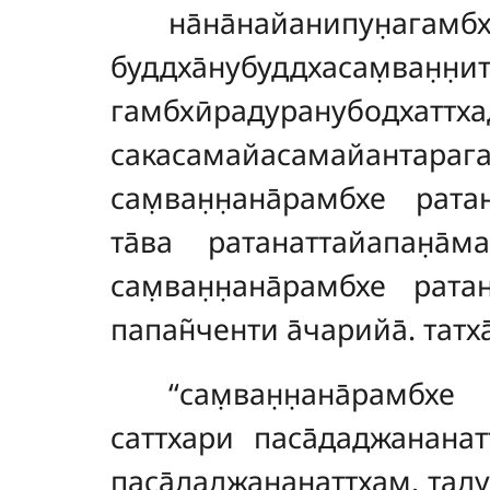
на̄на̄найанипун̣агамб
буддха̄нубуддхасам̣ван̣
гамбхӣрадуранубод
сакасамайасамайантарага
сам̣ван̣н̣ана̄рамбхе рат
та̄ва ратанаттайапан̣а̄
сам̣ван̣н̣ана̄рамбхе рат
папан̃ченти а̄чарийа̄. татха
‘‘сам̣ван̣н̣ана̄рамбх
саттхари паса̄даджананат
паса̄даджананаттхам̣. тадуб