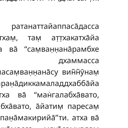
ратанаттайаппаса̄дасса
хам̣, там̣ ат̣т̣хакатха̄йа
 ва̄ ‘‘сам̣ван̣н̣ана̄рамбхе
басса дхаммасса
м̣ван̣н̣ана̄су вин̃н̃ӯнам̣
̄ран̣а̄диккамаладдхабба̄йа
ха ва̄ ‘‘ман̇галабха̄вато,
ха̄вато, а̄йатим̣ паресам̣
ан̣а̄макирийа̄’’ти. атха ва̄