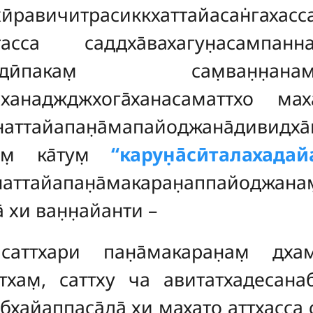
хӣравичитрасиккхаттайасан̇гахасс
н̣итасса саддха̄вахагун̣асампан
хаттхадӣпакам̣ сам̣ван̣
ханаджджхога̄ханасаматтхо маха̄
анаттайапан̣а̄мапайоджана̄дивидха
мам̣ ка̄тум̣
‘‘карун̣а̄сӣталахадайа
анаттайапан̣а̄макаран̣аппайоджана
̄ хи ван̣н̣айанти –
е
саттхари пан̣а̄макаран̣ам̣ дхам
тхам̣, саттху ча авитатхадесана
хайаппаса̄да̄ хи махато аттхасса сидд