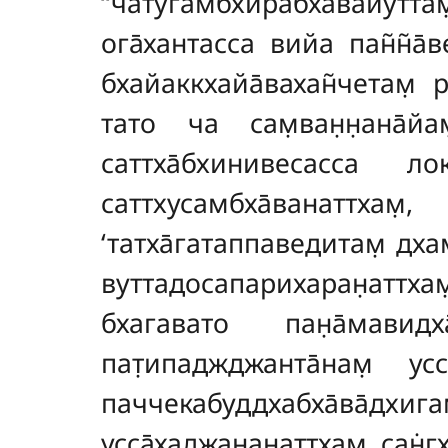
‘‘чатугамбхӣрабха̄вайут
ога̄хантасса вийа пан̃н̃а
бхайаккхайа̄вахан̃четам̣ 
тато ча сам̣ван̣н̣ана̄йа
саттха̄бхинивесасса л
саттхусамбха̄ванаттхам̣
‘татха̄гатаппаведитам̣ дхам
вуттадосапарихаран̣аттхам̣
бхагавато пан̣а̄мавидх
пат̣ипаджджанта̄нам̣ ус
паччекабуддхабха̄ва̄д
усса̄хаджананаттхам̣, сан̇г