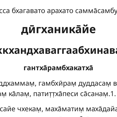
сса бхагавато арахато самма̄самб
дӣгханика̄йе
ккхандхаваггаабхинават
гантха̄рамбхакатха̄
ддхаммам̣, гамбхӣрам̣ дуддасам̣ в
̣ ка̄лам̣, патит̣т̣ха̄песи са̄санам̣.1.
айе чхекам̣, маха̄матим̣ маха̄дайа