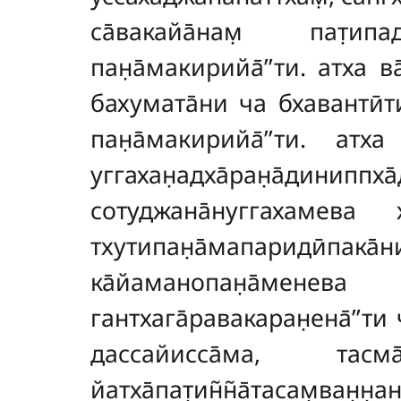
са̄вакайа̄нам̣ пат̣ипа
пан̣а̄макирийа̄’’ти. атха ва
бахумата̄ни ча бхавантӣти
пан̣а̄макирийа̄’’ти. атх
уггахан̣адха̄ран̣а̄дин
сотуджана̄нуггахамева 
тхутипан̣а̄мапаридӣпака̄н
ка̄йаманопан̣а̄мене
гантхага̄равакаран̣ена̄’’
дассайисса̄ма, тасма̄
йатха̄пат̣ин̃н̃а̄тасам̣ва