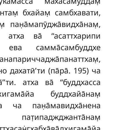
тука̄масса маха̄самуддам̣
антам̣ бхайам̣ самбхавати,
ам̣
пан̣а̄мапӯджа̄видха̄нам̣,
и. атха ва̄ ‘‘асаттхарипи
ри ева самма̄самбуддхе
напариччаджа̄панаттхам̣,
 дахатӣ’ти (па̄ра̄. 195) ча
̄’’ти. атха ва̄ ‘‘буддхасса
хигама̄йа буддхайа̄нам̣
са ча пан̣а̄мавидха̄нена
̣ пат̣ипаджджанта̄нам̣
ттхасан̇гхабха̄ва̄дхигама̄йа