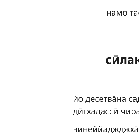
намо та
сӣла
йо
десетва̄на са
дӣгхадассӣ чирам
винеййаджджха̄с