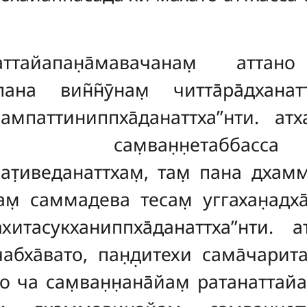
тайапан̣а̄мавачанам̣ аттано 
пана вин̃н̃ӯнам̣ читта̄ра̄дханатт
сампаттиниппха̄данаттха’’нти. атха
дана̄ сам̣ван̣н̣етаб
иведанаттхам̣, там̣ пана дхаммаса
там̣ саммадева тесам̣ уггахан̣адха
хитасукханиппха̄данаттха’’нти. ат
бха̄вато, пан̣д̣итехи сама̄чаритаб
о ча сам̣ван̣н̣ана̄йам̣ ратанаттайап