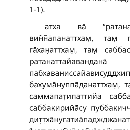
1-1).
атха ва̄ ‘‘ратанат
вин̃н̃а̄панаттхам̣, там̣ 
га̄хан̣аттхам̣, там̣ сабба
ратанаттайаван
пабхаваниссайависуддхипат̣
бахума̄нуппа̄данаттхам̣, 
самма̄пат̣ипаттийа̄ сабба
саббакирийа̄су пуббакичча
дит̣т̣ха̄нугатиа̄паджджанат