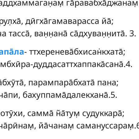
саддхаммаган̣ам̣ га̄равабха̄джанам̣
ул̣ха̄, дӣгха̄гамаварасса йа̄;
ча тасса̄, ван̣н̣ана̄ са̄дхуван̣н̣ита̄. 3.
апа̄ла
-
ттхеренева̄бхисан̇кхата̄;
мбхӣра-дуддасаттхаппака̄сана̄.4.
а̄бхӯта̄, парампара̄бхата̄ пана;
 ча̄пи, бахуппама̄далекхана̄.5.
отӯхи, самма̄ н̃а̄тум̣ судуккара̄;
а̄рӣнам̣, йа̄чанам̣ самануссарам̣.6