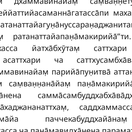
там̣ дхаммавинайам̣ сам̣ван̣н̣е
̄веййаттийасаманна̄гатасса̄пи мах
ратанаттайагун̣а̄нуссаран̣аджанит
м̣ ратанаттайапан̣а̄макирийа̄’’т
окасса йатха̄бхӯтам̣ саттха
, асаттхари ча саттхусамбха̄ва
мавинайам̣ парийа̄пун̣итва̄ аттано
 сам̣ван̣н̣ана̄йам̣ пан̣а̄макирийа
а̄нена самма̄самбуддхабха̄ва̄д
са̄хаджананаттхам̣, саддхаммас
хигама̄йа паччекабуддхайа̄нам
хасса ча пан̣а̄мавидха̄нена парама