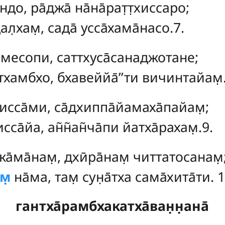
до, ра̄джа̄ на̄на̄рат̣т̣хиссаро;
л̣хам̣, сада̄ усса̄хама̄насо.7.
мамесопи, саттхуса̄санаджотане;
хамбхо, бхавеййа̄’’ти вичинтайам̣.
исса̄ми, са̄дхиппа̄йамаха̄пайам̣;
са̄йа, ан̃н̃ан̃ча̄пи йатха̄рахам̣.9.
ка̄ма̄нам̣, дхӣра̄нам̣ читтатосанам̣
м̣
на̄ма, там̣ сун̣а̄тха сама̄хита̄ти. 1
гантха̄рамбхакатха̄ван̣н̣ана̄