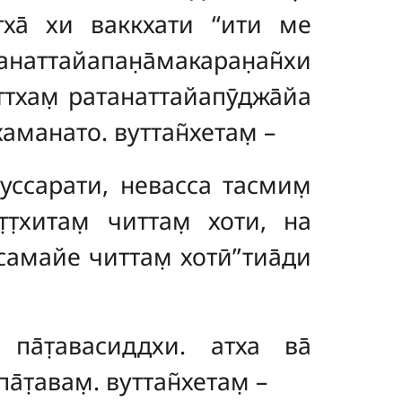
ха̄ хи ваккхати ‘‘ити ме
ттайапан̣а̄макаран̣ан̃хи
аттхам̣ ратанаттайапӯджа̄йа
идхаманато. вуттан̃хетам̣ –
нуссарати, невасса тасмим̣
̣т̣хитам̣ читтам̣ хоти, на
амайе читтам̣ хотӣ’’тиа̄ди
а па̄т̣авасиддхи. атха ва̄
а̄т̣авам̣. вуттан̃хетам̣ –