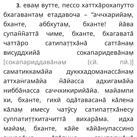
. евам̣ вутте, пессо хаттха̄рохапутто
3
бхагавантам̣ етадавоча – ‘‘аччхарийам̣,
бханте, аббхутам̣, бханте! йа̄ва
супан̃н̃атта̄ чиме, бханте, бхагавата̄
чатта̄ро сатипат̣т̣ха̄на̄ сатта̄нам̣
висуддхийа̄ сокапаридева̄нам̣
[сокапариддава̄нам̣ (сӣ. пӣ.)]
саматиккама̄йа дуккхадоманасса̄нам̣
аттхан̇гама̄йа н̃а̄йасса адхигама̄йа
нибба̄насса саччхикирийа̄йа. майампи
хи, бханте, гихӣ ода̄тавасана̄ ка̄лена
ка̄лам̣ имесу чатӯсу сатипат̣т̣ха̄несу
суппатит̣т̣хитачитта̄ вихара̄ма. идха
майам̣, бханте, ка̄йе ка̄йа̄нупассино