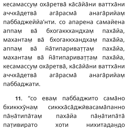
кесамассум̣ оха̄ретва̄ ка̄са̄йа̄ни ваттха̄ни
аччха̄детва̄ ага̄расма̄ анага̄рийам̣
паббаджеййа’нти
. со апарена самайена
аппам̣ ва̄ бхогаккхандхам̣ паха̄йа,
махантам̣ ва̄ бхогаккхандхам̣ паха̄йа,
аппам̣
ва̄ н̃а̄типариват̣т̣ам̣ паха̄йа
,
махантам̣ ва̄ н̃а̄типариват̣т̣ам̣ паха̄йа,
кесамассум̣ оха̄ретва̄, ка̄са̄йа̄ни ваттха̄ни
аччха̄детва̄ ага̄расма̄ анага̄рийам̣
паббаджати.
. ‘‘со евам̣ паббаджито сама̄но
11
бхиккхӯнам̣ сиккха̄са̄джӣвасама̄панно
па̄н̣а̄типа̄там̣ паха̄йа па̄н̣а̄типа̄та̄
пат̣ивирато хоти нихитадан̣д̣о