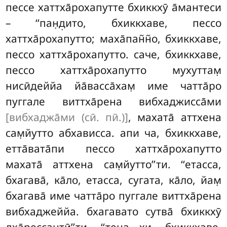
пессе хаттха̄рохапутте бхиккхӯ а̄мантеси
– ‘‘пан̣д̣ито, бхиккхаве, пессо
хаттха̄рохапутто; маха̄пан̃н̃о, бхиккхаве,
пессо хаттха̄рохапутто. саче, бхиккхаве,
пессо хаттха̄рохапутто мухуттам̣
нисӣдеййа йа̄васса̄хам̣ име чатта̄ро
пуггале виттха̄рена вибхаджисса̄ми
[вибхаджа̄ми (сӣ. пӣ.)]
, махата̄ аттхена
сам̣йутто абхависса. апи ча, бхиккхаве,
етта̄вата̄пи
пессо хаттха̄рохапутто
махата̄ аттхена сам̣йутто’’ти. ‘‘етасса,
бхагава̄, ка̄ло, етасса, сугата, ка̄ло, йам̣
бхагава̄ име чатта̄ро пуггале виттха̄рена
вибхаджеййа. бхагавато сутва̄ бхиккхӯ
дха̄рессантӣ’’ти. ‘‘тена хи, бхиккхаве,