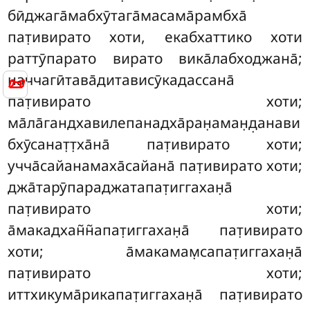
бӣджага̄мабхӯтага̄масама̄рамбха̄
пат̣ивирато хоти, екабхаттико хоти
раттӯпарато вирато вика̄лабходжана̄;
наччагӣтава̄дитависӯкадассана̄
📜
пат̣ивирато хоти;
ма̄ла̄гандхавилепанадха̄ран̣аман̣д̣анави
бхӯсанат̣т̣ха̄на̄ пат̣ивирато хоти;
учча̄сайанамаха̄сайана̄ пат̣ивирато хоти;
джа̄тарӯпараджатапат̣иггахан̣а̄
пат̣ивирато хоти;
а̄макадхан̃н̃апат̣иггахан̣а̄ пат̣ивирато
хоти; а̄макамам̣сапат̣иггахан̣а̄
пат̣ивирато хоти;
иттхикума̄рикапат̣иггахан̣а̄ пат̣ивирато