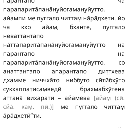
парантапо ча
парапарита̄пана̄нуйогамануйутто,
айампи ме пуггало читтам̣ на̄ра̄дхети. йо
ча кхо айам̣, бханте, пуггало
неваттантапо
на̄ттапарита̄пана̄нуйогамануйутто на
парантапо на
парапарита̄пана̄нуйогамануйутто, со
анаттантапо апарантапо дит̣т̣хева
дхамме ниччха̄то ниббуто сӣтӣбхӯто
сукхаппат̣исам̣ведӣ брахмабхӯтена
аттана̄ вихарати – айамева
[айам̣ (сӣ.
сйа̄. кам̣. пӣ.)]
ме пуггало читтам̣
а̄ра̄дхетӣ’’ти.