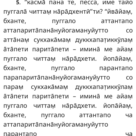
. ‘‘касма̄ пана те, песса, име тайо
5
пуггала̄ читтам̣ на̄ра̄дхентӣ’’ти? ‘‘йва̄йам̣,
бханте, пуггало аттантапо
аттапарита̄пана̄нуйогамануйутто со
атта̄нам̣ сукхака̄мам̣ дуккхапат̣иккӯлам̣
а̄та̄пети парита̄пети – имина̄ ме айам̣
пуггало
читтам̣ на̄ра̄дхети. йопа̄йам̣,
бханте, пуггало парантапо
парапарита̄пана̄нуйогамануйутто со
парам̣ сукхака̄мам̣ дуккхапат̣иккӯлам̣
а̄та̄пети парита̄пети – имина̄ ме айам̣
пуггало читтам̣ на̄ра̄дхети. йопа̄йам̣,
бханте, пуггало аттантапо ча
аттапарита̄пана̄нуйогамануйутто
парантапо ча