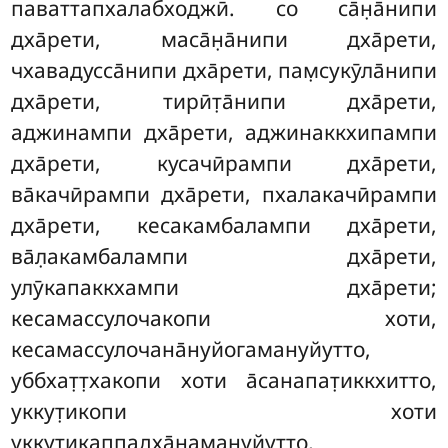
паваттапхалабходжӣ. со са̄н̣а̄нипи
дха̄рети, маса̄н̣а̄нипи дха̄рети,
чхавадусса̄нипи дха̄рети, пам̣сукӯла̄нипи
дха̄рети, тирӣт̣а̄нипи дха̄рети,
аджинампи дха̄рети, аджинаккхипампи
дха̄рети, кусачӣрампи дха̄рети,
ва̄качӣрампи дха̄рети, пхалакачӣрампи
дха̄рети, кесакамбалампи дха̄рети,
ва̄л̣акамбалампи дха̄рети,
улӯкапаккхампи дха̄рети;
кесамассулочакопи хоти,
кесамассулочана̄нуйогамануйутто,
уббхат̣т̣хакопи хоти а̄санапат̣иккхитто,
уккут̣икопи хоти
уккут̣икаппадха̄намануйутто,