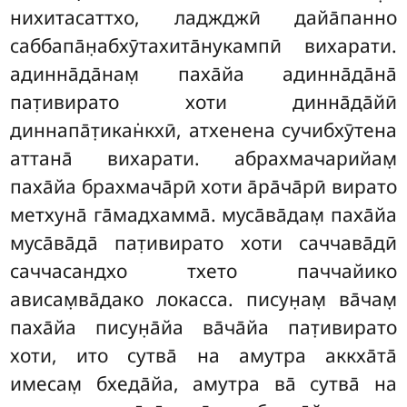
нихитасаттхо, ладжджӣ дайа̄панно
саббапа̄н̣абхӯтахита̄нукампӣ вихарати.
адинна̄да̄нам̣ паха̄йа адинна̄да̄на̄
пат̣ивирато хоти динна̄да̄йӣ
диннапа̄т̣икан̇кхӣ, атхенена сучибхӯтена
аттана̄ вихарати. абрахмачарийам̣
паха̄йа брахмача̄рӣ хоти а̄ра̄ча̄рӣ вирато
метхуна̄ га̄мадхамма̄. муса̄ва̄дам̣ паха̄йа
муса̄ва̄да̄ пат̣ивирато хоти саччава̄дӣ
саччасандхо тхето паччайико
ависам̣ва̄дако локасса. писун̣ам̣ ва̄чам̣
паха̄йа писун̣а̄йа ва̄ча̄йа пат̣ивирато
хоти, ито сутва̄ на амутра аккха̄та̄
имесам̣ бхеда̄йа, амутра ва̄ сутва̄ на