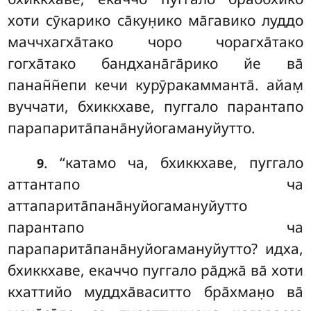
хоти сӯкарико са̄кун̣ико ма̄гавико луддо
маччхагха̄тако чоро чорагха̄тако
гогха̄тако бандхана̄га̄рико йе ва̄
панан̃н̃епи кечи курӯракамманта̄. айам̣
вуччати, бхиккхаве, пуггало парантапо
парапарита̄пана̄нуйогамануйутто.
. ‘‘катамо
ча, бхиккхаве, пуггало
9
аттантапо ча
аттапарита̄пана̄нуйогамануйутто
парантапо ча
парапарита̄пана̄нуйогамануйутто? идха,
бхиккхаве, екаччо пуггало ра̄джа̄ ва̄ хоти
кхаттийо муддха̄васитто бра̄хман̣о ва̄