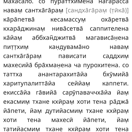
маха̄са̄ло. со пураттхимена нагарасса
навам̣ сантха̄га̄рам̣
[сандха̄га̄рам̣ (т̣ӣка̄)]
ка̄ра̄петва̄ кесамассум̣ оха̄ретва̄
кхара̄джинам̣ нива̄сетва̄ саппителена
ка̄йам̣ аббхан̃джитва̄ магависа̄н̣ена
пит̣т̣хим̣ кан̣д̣увама̄но навам̣
сантха̄га̄рам̣ пависати саддхим̣
махесийа̄ бра̄хман̣ена ча пурохитена. со
таттха анантарахита̄йа бхӯмийа̄
харитупалитта̄йа сеййам̣ каппети.
екисса̄йа га̄вийа̄ сарӯпаваччха̄йа йам̣
екасмим̣ тхане кхӣрам̣ хоти
тена ра̄джа̄
йа̄пети, йам̣ дутийасмим̣ тхане кхӣрам̣
хоти тена махесӣ йа̄пети, йам̣
татийасмим̣ тхане кхӣрам̣ хоти тена