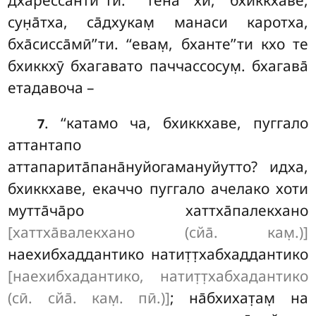
сун̣а̄тха, са̄дхукам̣ манаси каротха,
бха̄сисса̄мӣ’’ти. ‘‘евам̣, бханте’’ти кхо те
бхиккхӯ бхагавато паччассосум̣. бхагава̄
етадавоча –
. ‘‘катамо ча, бхиккхаве, пуггало
7
аттантапо
аттапарита̄пана̄нуйогамануйутто? идха,
бхиккхаве, екаччо пуггало ачелако хоти
мутта̄ча̄ро хаттха̄палекхано
[хаттха̄валекхано (сйа̄. кам̣.)]
наехибхаддантико натит̣т̣хабхаддантико
[наехибхадантико, натит̣т̣хабхадантико
(сӣ. сйа̄. кам̣. пӣ.)]
; на̄бхихат̣ам̣ на