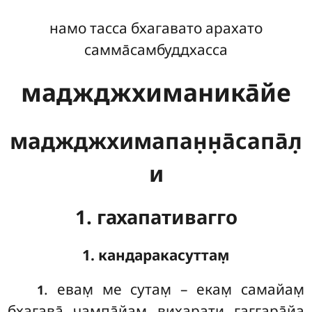
намо тасса бхагавато арахато
самма̄самбуддхасса
маджджхиманика̄йе
маджджхимапан̣н̣а̄сапа̄л̣
и
1. гахапативагго
1. кандаракасуттам̣
. евам̣
ме сутам̣ – екам̣ самайам̣
1
бхагава̄ чампа̄йам̣ вихарати гаггара̄йа