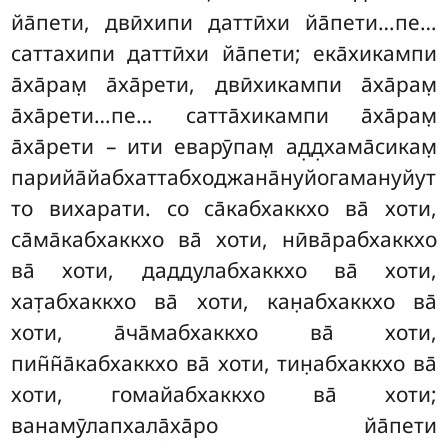
йа̄пети, двӣхипи даттӣхи йа̄пети…пе…
саттахипи даттӣхи йа̄пети; ека̄хикампи
а̄ха̄рам̣ а̄ха̄рети, двӣхикампи
а̄ха̄рам̣
а̄ха̄рети…пе… сатта̄хикампи а̄ха̄рам̣
а̄ха̄рети – ити еварӯпам̣ ад̣д̣хама̄сикам̣
парийа̄йабхаттабходжана̄нуйогамануйут
то вихарати. со
са̄кабхаккхо ва̄ хоти,
са̄ма̄кабхаккхо ва̄ хоти, нӣва̄рабхаккхо
ва̄ хоти, даддулабхаккхо ва̄ хоти,
хат̣абхаккхо ва̄ хоти, кан̣абхаккхо ва̄
хоти, а̄ча̄мабхаккхо ва̄ хоти,
пин̃н̃а̄кабхаккхо ва̄ хоти, тин̣абхаккхо ва̄
хоти, гомайабхаккхо ва̄
хоти;
ванамӯлапхала̄ха̄ро йа̄пети