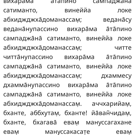
вихара̄ма а̄та̄пино сампаджа̄на̄
сатиманто, винеййа локе
абхиджджха̄доманассам̣; ведана̄су
ведана̄нупассино вихара̄ма а̄та̄пино
сампаджа̄на̄ сатиманто, винеййа локе
абхиджджха̄доманассам̣; читте
читта̄нупассино вихара̄ма а̄та̄пино
сампаджа̄на̄ сатиманто, винеййа локе
абхиджджха̄доманассам̣; дхаммесу
дхамма̄нупассино вихара̄ма а̄та̄пино
сампаджа̄на̄ сатиманто, винеййа локе
абхиджджха̄доманассам̣. аччхарийам̣,
бханте, аббхутам̣, бханте! йа̄ван̃чидам̣,
бханте, бхагава̄ евам̣ мануссагахане
евам̣ мануссакасат̣е евам̣