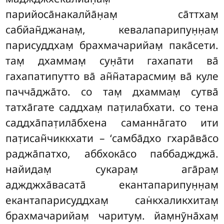
парийоса̄накалйа̄н̣ам̣ са̄ттхам̣
сабйан̃джанам̣, кевалапарипун̣н̣ам̣
парисуддхам̣ брахмачарийам̣ пака̄сети.
там̣ дхаммам̣ сун̣а̄ти гахапати ва̄
гахапатипутто ва̄ ан̃н̃атарасмим̣ ва̄ куле
пачча̄джа̄то. со там̣ дхаммам̣ сутва̄
татха̄гате саддхам̣ пат̣илабхати. со тена
саддха̄пат̣ила̄бхена саманна̄гато ити
пат̣исан̃чиккхати – ‘самба̄дхо гхара̄ва̄со
раджа̄патхо, аббхока̄со паббаджджа̄.
найидам̣ сукарам̣ ага̄рам̣
аджджха̄васата̄ екантапарипун̣н̣ам̣
екантапарисуддхам̣ сан̇кхаликхитам̣
брахмачарийам̣ чаритум̣. йам̣нӯна̄хам̣