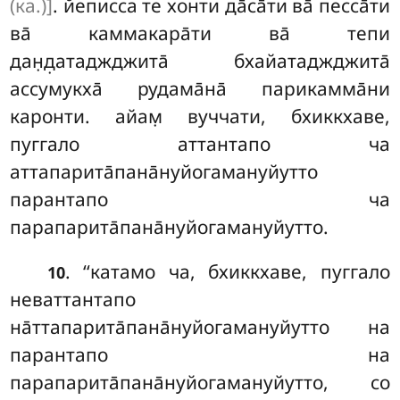
(ка.)]
. йеписса те хонти да̄са̄ти ва̄ песса̄ти
ва̄ каммакара̄ти ва̄ тепи
дан̣д̣атаджджита̄
бхайатаджджита̄
ассумукха̄ рудама̄на̄ парикамма̄ни
каронти. айам̣ вуччати, бхиккхаве,
пуггало аттантапо ча
аттапарита̄пана̄нуйогамануйутто
парантапо ча
парапарита̄пана̄нуйогамануйутто.
. ‘‘катамо ча, бхиккхаве, пуггало
10
неваттантапо
на̄ттапарита̄пана̄нуйогамануйутто на
парантапо на
парапарита̄пана̄нуйогамануйутто, со