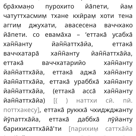
бра̄хман̣о пурохито йа̄пети
, йам̣
чатуттхасмим̣ тхане кхӣрам̣ хоти тена
аггим̣ джухати, авасесена ваччхако
йа̄пети. со евама̄ха – ‘еттака̄ усабха̄
хан̃н̃анту йан̃н̃аттха̄йа, еттака̄
ваччхатара̄ хан̃н̃анту йан̃н̃аттха̄йа,
еттака̄ ваччхатарийо хан̃н̃анту
йан̃н̃аттха̄йа, еттака̄ аджа̄ хан̃н̃анту
йан̃н̃аттха̄йа, еттака̄ ураббха̄ хан̃н̃анту
йан̃н̃аттха̄йа, (еттака̄ асса̄ хан̃н̃анту
йан̃н̃аттха̄йа)
[( ) наттхи сӣ. пӣ.
поттхакесу]
, еттака̄ руккха̄ чхиджджанту
йӯпаттха̄йа, еттака̄ даббха̄ лӯйанту
барихисаттха̄йа̄’ти
[парихим̣ саттха̄йа