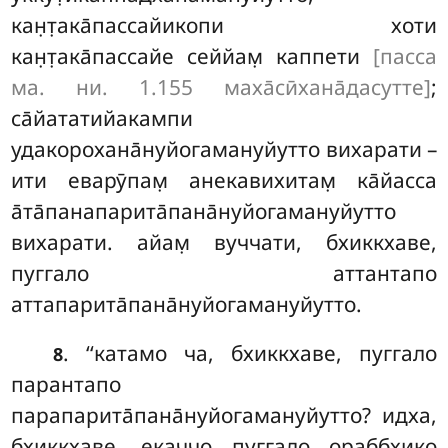
кан̣т̣ака̄пассайикопи хоти
кан̣т̣ака̄пассайе сеййам̣ каппети
[пасса
ма. ни. 1.155 маха̄сӣхана̄дасутте]
;
са̄йататийакампи
удакорохана̄нуйогамануйутто вихарати –
ити
еварӯпам̣ анекавихитам̣ ка̄йасса
а̄та̄панапарита̄пана̄нуйогамануйутто
вихарати. айам̣ вуччати, бхиккхаве,
пуггало аттантапо
аттапарита̄пана̄нуйогамануйутто.
. ‘‘катамо ча, бхиккхаве, пуггало
8
парантапо
парапарита̄пана̄нуйогамануйутто? идха,
бхиккхаве, екаччо пуггало ораббхико