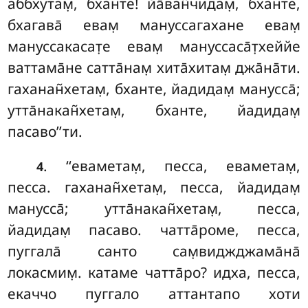
аббхутам̣, бханте! йа̄ван̃чидам̣, бханте,
бхагава̄ евам̣ мануссагахане евам̣
мануссакасат̣е евам̣ мануссаса̄т̣хеййе
ваттама̄не сатта̄нам̣ хита̄хитам̣ джа̄на̄ти.
гаханан̃хетам̣, бханте, йадидам̣ манусса̄;
утта̄накан̃хетам̣, бханте, йадидам̣
пасаво’’ти.
. ‘‘еваметам̣, песса, еваметам̣,
4
песса. гаханан̃хетам̣
, песса, йадидам̣
манусса̄; утта̄накан̃хетам̣, песса,
йадидам̣ пасаво. чатта̄роме, песса,
пуггала̄ санто сам̣виджджама̄на̄
локасмим̣. катаме чатта̄ро? идха, песса,
екаччо пуггало аттантапо хоти