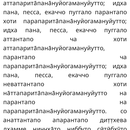
аттапарита̄пана̄нуйогамануйутто; идха
пана, песса, екаччо пуггало парантапо
хоти парапарита̄пана̄нуйогамануйутто;
идха пана, песса, екаччо пуггало
аттантапо ча хоти
аттапарита̄пана̄нуйогамануйутто,
парантапо ча
парапарита̄пана̄нуйогамануйутто
; идха
пана, песса, екаччо пуггало
неваттантапо хоти
на̄ттапарита̄пана̄нуйогамануйутто на
парантапо на
парапарита̄пана̄нуйогамануйутто. со
анаттантапо апарантапо дит̣т̣хева
дхамме ниччха̄то ниббуто сӣтӣбхӯто