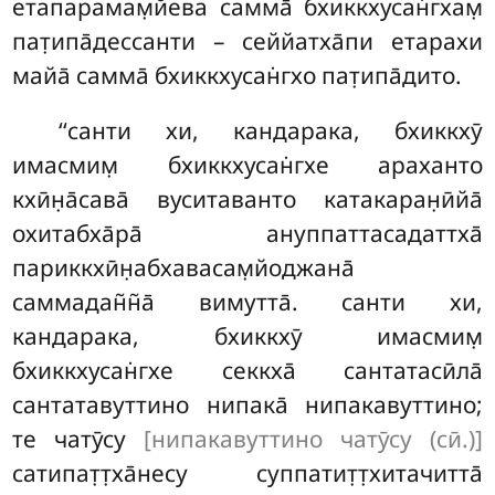
етапарамам̣йева самма̄ бхиккхусан̇гхам̣
пат̣ипа̄дессанти – сеййатха̄пи етарахи
майа̄ самма̄ бхиккхусан̇гхо пат̣ипа̄дито.
‘‘санти хи, кандарака, бхиккхӯ
имасмим̣ бхиккхусан̇гхе араханто
кхӣн̣а̄сава̄ вуситаванто катакаран̣ӣйа̄
охитабха̄ра̄ ануппаттасадаттха̄
париккхӣн̣абхавасам̣йоджана̄
саммадан̃н̃а̄ вимутта̄. санти хи,
кандарака, бхиккхӯ имасмим̣
бхиккхусан̇гхе секкха̄ сантатасӣла̄
сантатавуттино нипака̄ нипакавуттино;
те чатӯсу
[нипакавуттино чатӯсу (сӣ.)]
сатипат̣т̣ха̄несу суппатит̣т̣хитачитта̄