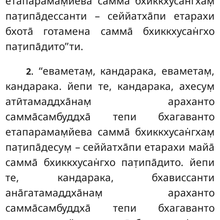
етапарамам̣йева самма̄ бхиккхусан̇гхам̣
пат̣ипа̄дессанти – сеййатха̄пи етарахи
бхота̄ готамена самма̄ бхиккхусан̇гхо
пат̣ипа̄дито’’ти.
. ‘‘еваметам̣
, кандарака, еваметам̣,
2
кандарака. йепи те, кандарака, ахесум̣
атӣтамаддха̄нам̣ араханто
самма̄самбуддха̄ тепи бхагаванто
етапарамам̣йева самма̄ бхиккхусан̇гхам̣
пат̣ипа̄десум̣ – сеййатха̄пи етарахи майа̄
самма̄ бхиккхусан̇гхо пат̣ипа̄дито. йепи
те, кандарака, бхависсанти
ана̄гатамаддха̄нам̣ араханто
самма̄самбуддха̄ тепи бхагаванто