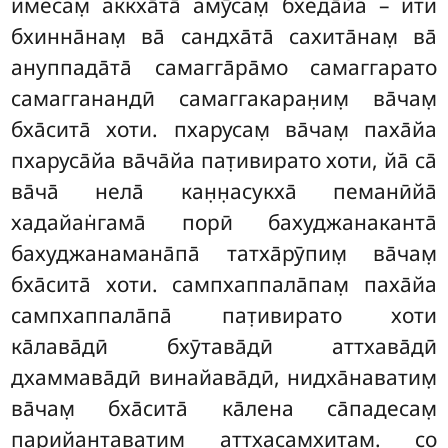
имесам̣ аккха̄та̄ амӯсам̣ бхеда̄йа – ити
бхинна̄нам̣ ва̄ сандха̄та̄ сахита̄нам̣ ва̄
ануппада̄та̄ самагга̄ра̄мо самаггарато
самагганандӣ самаггакаран̣им̣ ва̄чам̣
бха̄сита̄ хоти. пхарусам̣ ва̄чам̣ паха̄йа
пхаруса̄йа ва̄ча̄йа пат̣ивирато хоти, йа̄ са̄
ва̄ча̄ нела̄ кан̣н̣асукха̄ пеманӣйа̄
хадайан̇гама̄ порӣ бахуджанаканта̄
бахуджанамана̄па̄ татха̄рӯпим̣ ва̄чам̣
бха̄сита̄ хоти. сампхаппала̄пам̣ паха̄йа
сампхаппала̄па̄ пат̣ивирато хоти
ка̄лава̄дӣ бхӯтава̄дӣ аттхава̄дӣ
дхаммава̄дӣ
винайава̄дӣ, нидха̄наватим̣
ва̄чам̣ бха̄сита̄ ка̄лена са̄падесам̣
парийантаватим̣ аттхасам̣хитам̣. со