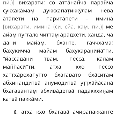
пӣ.)]
вихарати; со атта̄нан̃ча паран̃ча
сукхака̄мам̣ дуккхапат̣иккӯлам̣ нева
а̄та̄пети на парита̄пети – имина̄
[вихарати. имина̄ (сӣ. сйа̄. кам̣. пӣ.)]
ме
айам̣ пуггало читтам̣ а̄ра̄дхети. ханда, ча
да̄ни майам̣, бханте, гаччха̄ма;
бахукичча̄ майам̣ бахукаран̣ӣйа̄’’ти.
‘‘йассада̄ни твам̣, песса, ка̄лам̣
ман̃н̃асӣ’’ти. атха кхо пессо
хаттха̄рохапутто бхагавато бха̄ситам̣
абхинандитва̄ анумодитва̄ ут̣т̣ха̄йа̄сана̄
бхагавантам̣ абхива̄детва̄ падаккхин̣ам̣
катва̄ пакка̄ми.
. атха
кхо бхагава̄ ачирапакканте
6