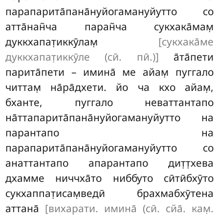
парапарита̄пана̄нуйогамануйутто со
атта̄нан̃ча паран̃ча сукхака̄мам̣
дуккхапат̣иккӯлам̣
[сукхака̄ме
дуккхапат̣иккӯле (сӣ. пӣ.)]
а̄та̄пети
парита̄пети – имина̄ ме айам̣ пуггало
читтам̣ на̄ра̄дхети. йо ча
кхо айам̣,
бханте, пуггало неваттантапо
на̄ттапарита̄пана̄нуйогамануйутто на
парантапо на
парапарита̄пана̄нуйогамануйутто со
анаттантапо апарантапо дит̣т̣хева
дхамме ниччха̄то ниббуто сӣтӣбхӯто
сукхаппат̣исам̣ведӣ брахмабхӯтена
аттана̄
[вихарати. имина̄ (сӣ. сйа̄. кам̣.