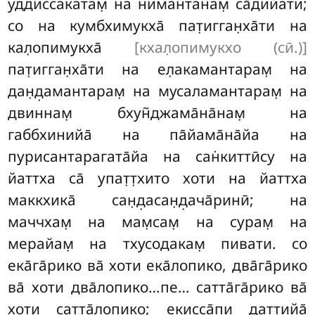
уддиссакатам̣ на нимантанам̣ са̄дийати;
со на кумбхимукха̄ пат̣игган̣ха̄ти на
кал̣опимукха̄
[кхал̣опимукхо (сӣ.)]
пат̣игган̣ха̄ти на ел̣акамантарам̣ на
дан̣д̣амантарам̣ на мусаламантарам̣ на
двиннам̣ бхун̃джама̄на̄нам̣ на
габбхинийа̄ на па̄йама̄на̄йа на
пурисантарагата̄йа на сан̇киттӣсу на
йаттха са̄ упат̣т̣хито хоти на йаттха
маккхика̄ сан̣д̣асан̣д̣ача̄ринӣ; на
маччхам̣ на мам̣сам̣ на сурам̣ на
мерайам̣ на тхусодакам̣ пивати. со
ека̄га̄рико ва̄ хоти ека̄лопико, два̄га̄рико
ва̄ хоти два̄лопико…пе… сатта̄га̄рико ва̄
хоти сатта̄лопико; екисса̄пи даттийа̄