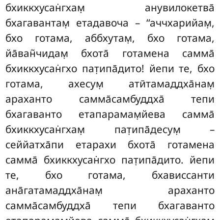
бхиккхусан̇гхам̣ анувилокетва̄
бхагавантам̣ етадавоча – ‘‘аччхарийам̣
,
бхо готама, аббхутам̣, бхо готама,
йа̄ван̃чидам̣ бхота̄ готамена
самма̄
бхиккхусан̇гхо пат̣ипа̄дито! йепи те, бхо
готама, ахесум̣ атӣтамаддха̄нам̣
араханто самма̄самбуддха̄ тепи
бхагаванто етапарамам̣йева самма̄
бхиккхусан̇гхам̣ пат̣ипа̄десум̣ –
сеййатха̄пи етарахи бхота̄ готамена
самма̄ бхиккхусан̇гхо пат̣ипа̄дито. йепи
те, бхо готама, бхависсанти
ана̄гатамаддха̄нам̣ араханто
самма̄самбуддха̄ тепи бхагаванто