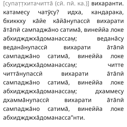
[супат̣т̣хитачитта̄ (сӣ. пӣ. ка.)]
вихаранти.
катамесу чатӯсу? идха, кандарака,
бхиккху
ка̄йе ка̄йа̄нупассӣ вихарати
а̄та̄пӣ сампаджа̄но сатима̄, винеййа локе
абхиджджха̄доманассам̣; ведана̄су
ведана̄нупассӣ вихарати а̄та̄пӣ
сампаджа̄но сатима̄, винеййа локе
абхиджджха̄доманассам̣; читте
читта̄нупассӣ вихарати а̄та̄пӣ
сампаджа̄но сатима̄, винеййа локе
абхиджджха̄доманассам̣; дхаммесу
дхамма̄нупассӣ вихарати а̄та̄пӣ
сампаджа̄но сатима̄, винеййа локе
абхиджджха̄доманасса’’нти.