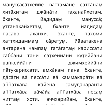
мануссаса̄т̣хеййе
ваттама̄не сатта̄нам̣
хита̄хитам̣ джа̄на̄ти. гаханан̃хетам̣,
бханте, йадидам̣ манусса̄;
утта̄накан̃хетам̣, бханте, йадидам̣
пасаво. ахан̃хи, бханте, пахоми
хаттхидаммам̣ са̄ретум̣. йа̄ватакена
антарена чампам̣ гата̄гатам̣ кариссати
сабба̄ни та̄ни са̄т̣хеййа̄ни кӯт̣еййа̄ни
ван̇кеййа̄ни джимхеййа̄ни
па̄тукариссати. амха̄кам̣ пана, бханте,
да̄са̄ти ва̄ песса̄ти ва̄ каммакара̄ти ва̄
ан̃н̃атха̄ва ка̄йена самуда̄чаранти
ан̃н̃атха̄ва ва̄ча̄йа ан̃н̃атха̄ва несам̣
читтам̣ хоти. аччхарийам̣, бханте,