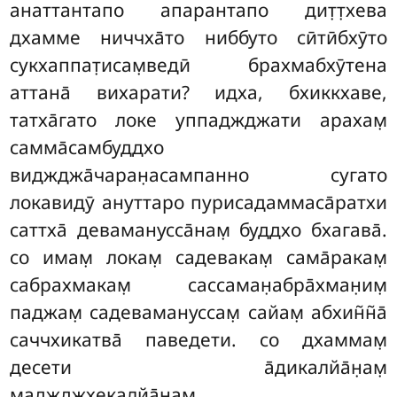
анаттантапо апарантапо дит̣т̣хева
дхамме ниччха̄то ниббуто
сӣтӣбхӯто
сукхаппат̣исам̣ведӣ брахмабхӯтена
аттана̄ вихарати? идха, бхиккхаве,
татха̄гато локе уппаджджати арахам̣
самма̄самбуддхо
виджджа̄чаран̣асампанно сугато
локавидӯ ануттаро пурисадаммаса̄ратхи
саттха̄ деваманусса̄нам̣ буддхо бхагава̄.
со имам̣ локам̣ садевакам̣ сама̄ракам̣
сабрахмакам̣ сассаман̣абра̄хман̣им̣
паджам̣ садевамануссам̣ сайам̣ абхин̃н̃а̄
саччхикатва̄ паведети. со дхаммам̣
десети а̄дикалйа̄н̣ам̣
маджджхекалйа̄н̣ам̣