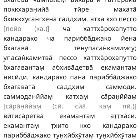
поккхаран̣ийа̄ тӣре махата̄
бхиккхусан̇гхена саддхим̣. атха кхо пессо
[пейо (ка.)]
ча хаттха̄рохапутто
кандарако ча парибба̄джако йена
бхагава̄ тенупасан̇камим̣су;
упасан̇камитва̄ пессо хаттха̄рохапутто
бхагавантам̣ абхива̄детва̄ екамантам̣
нисӣди. кандарако пана парибба̄джако
бхагавата̄ саддхим̣ саммоди.
саммоданӣйам̣ катхам̣ са̄ран̣ӣйам̣
[са̄ра̄н̣ӣйам̣ (сӣ. сйа̄. кам̣ пӣ.)]
вӣтиса̄ретва̄ екамантам̣ ат̣т̣ха̄си.
екамантам̣ т̣хито кхо кандарако
парибба̄джако тун̣хӣбхӯтам̣ тун̣хӣбхӯтам̣