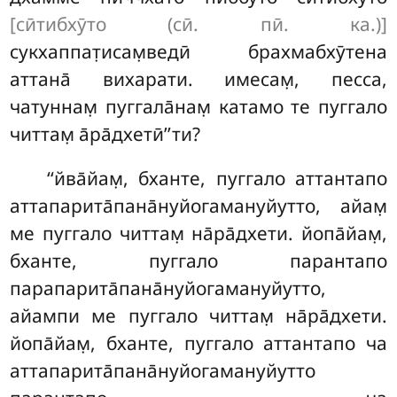
[сӣтибхӯто (сӣ. пӣ. ка.)]
сукхаппат̣исам̣ведӣ брахмабхӯтена
аттана̄ вихарати. имесам̣, песса,
чатуннам̣ пуггала̄нам̣ катамо те пуггало
читтам̣ а̄ра̄дхетӣ’’ти?
‘‘йва̄йам̣, бханте, пуггало аттантапо
аттапарита̄пана̄нуйогамануйутто, айам̣
ме пуггало читтам̣
на̄ра̄дхети. йопа̄йам̣,
бханте, пуггало парантапо
парапарита̄пана̄нуйогамануйутто
,
айампи ме пуггало читтам̣ на̄ра̄дхети.
йопа̄йам̣, бханте, пуггало аттантапо ча
аттапарита̄пана̄нуйогамануйутто