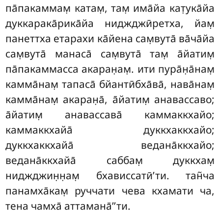
па̄пакаммам̣ катам̣, там̣ има̄йа кат̣ука̄йа
дуккарака̄рика̄йа ниджджӣретха, йам̣
панеттха етарахи ка̄йена сам̣вута̄ ва̄ча̄йа
сам̣вута̄ манаса̄ сам̣вута̄ там̣ а̄йатим̣
па̄пакаммасса акаран̣ам̣. ити пура̄н̣а̄нам̣
камма̄нам̣ тапаса̄ бйантӣбха̄ва̄, нава̄нам̣
камма̄нам̣ акаран̣а̄, а̄йатим̣ анавассаво;
а̄йатим̣ анавассава̄ каммаккхайо;
каммаккхайа̄ дуккхаккхайо;
дуккхаккхайа̄ ведана̄ккхайо;
ведана̄ккхайа̄ саббам̣ дуккхам̣
ниджджин̣н̣ам̣ бхависсатӣ’ти. тан̃ча
панамха̄кам̣ руччати чева кхамати ча,
тена чамха̄ аттамана̄’’ти.