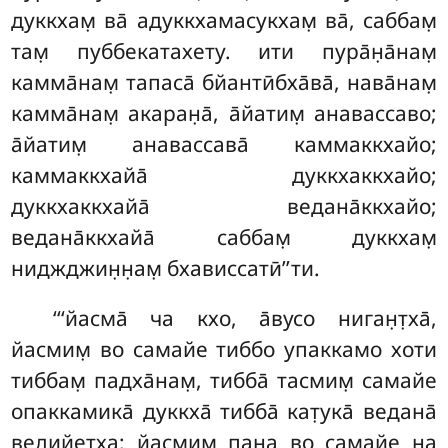
дуккхам̣ ва̄ адуккхамасукхам̣ ва̄, саббам̣
там̣ пуббекатахету. ити пура̄н̣а̄нам̣
камма̄нам̣ тапаса̄ бйантӣбха̄ва̄, нава̄нам̣
камма̄нам̣ акаран̣а̄, а̄йатим̣ анавассаво;
а̄йатим̣ анавассава̄ каммаккхайо;
каммаккхайа̄ дуккхаккхайо;
дуккхаккхайа̄ ведана̄ккхайо;
ведана̄ккхайа̄ саббам̣ дуккхам̣
ниджджин̣н̣ам̣ бхависсатӣ’’ти.
‘‘‘йасма̄ ча кхо, а̄вусо ниган̣т̣ха̄,
йасмим̣ во самайе тиббо упаккамо хоти
тиббам̣ падха̄нам̣, тибба̄ тасмим̣ самайе
опаккамика̄ дуккха̄ тибба̄ кат̣ука̄ ведана̄
ведийетха; йасмим̣ пана во самайе на