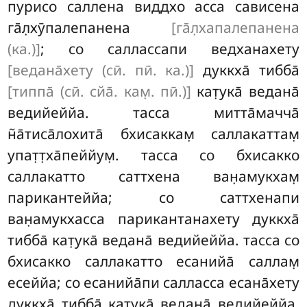
пурисо саллена виддхо асса сависена
га̄л̣хӯпалепанена
[га̄л̣хапалепанена
(ка.)]
; со саллассапи ведханахету
[ведана̄хету (сӣ. пӣ. ка.)]
дуккха̄ тибба̄
[типпа̄ (сӣ. сйа̄. кам̣. пӣ.)]
кат̣ука̄ ведана̄
ведийеййа. тасса митта̄мачча̄
н̃а̄тиса̄лохита̄ бхисаккам̣ саллакаттам̣
упат̣т̣ха̄пеййум̣. тасса со бхисакко
саллакатто саттхена ван̣амукхам̣
парикантеййа; со саттхенапи
ван̣амукхасса парикантанахету дуккха̄
тибба̄ кат̣ука̄ ведана̄ ведийеййа. тасса со
бхисакко саллакатто есанийа̄ саллам̣
есеййа; со есанийа̄пи салласса есана̄хету
дуккха̄ тибба̄ кат̣ука̄ ведана̄ ведийеййа
.