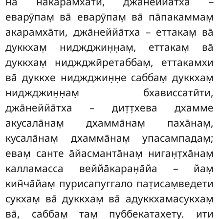
на на̄карамха̄ти, джа̄неййа̄тха –
еварӯпам̣ ва̄ еварӯпам̣ ва̄ па̄пакаммам̣
акарамха̄ти, джа̄неййа̄тха – еттакам̣ ва̄
дуккхам̣ ниджджин̣н̣ам̣, еттакам̣ ва̄
дуккхам̣ ниджджӣретаббам̣, еттакамхи
ва̄ дуккхе ниджджин̣н̣е саббам̣ дуккхам̣
ниджджин̣н̣ам̣ бхависсатӣти,
джа̄неййа̄тха – дит̣т̣хева дхамме
акусала̄нам̣ дхамма̄нам̣ паха̄нам̣,
кусала̄нам̣ дхамма̄нам̣ упасампадам̣;
евам̣ санте а̄йасманта̄нам̣ ниган̣т̣ха̄нам̣
калламасса веййа̄каран̣а̄йа – йам̣
кин̃ча̄йам̣ пурисапуггало пат̣исам̣ведети
сукхам̣ ва̄ дуккхам̣ ва̄ адуккхамасукхам̣
ва̄, саббам̣ там̣ пуббекатахету. ити