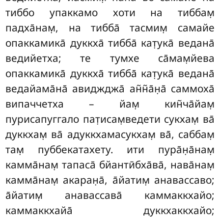
тиббо упаккамо хоти на тиббам̣
падха̄нам̣, на тибба̄ тасмим̣ самайе
опаккамика̄ дуккха̄ тибба̄ кат̣ука̄ ведана̄
ведийетха; те тумхе са̄мам̣йева
опаккамика̄ дуккха̄
тибба̄ кат̣ука̄ ведана̄
ведайама̄на̄ авиджджа̄ ан̃н̃а̄н̣а̄ саммоха̄
випаччетха
– йам̣ кин̃ча̄йам̣
пурисапуггало пат̣исам̣ведети сукхам̣ ва̄
дуккхам̣ ва̄ адуккхамасукхам̣ ва̄, саббам̣
там̣ пуббекатахету. ити пура̄н̣а̄нам̣
камма̄нам̣
тапаса̄ бйантӣбха̄ва̄, нава̄нам̣
камма̄нам̣ акаран̣а̄, а̄йатим̣ анавассаво;
а̄йатим̣ анавассава̄ каммаккхайо;
каммаккхайа̄ дуккхаккхайо;