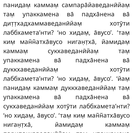
панидам̣ каммам̣ сампара̄йаведанӣйам̣
там̣ упаккамена ва̄ падха̄нена ва̄
дит̣т̣хадхаммаведанӣйам̣ хотӯти
лаббхамета’нти? ‘но хидам̣, а̄вусо’. ‘там̣
ким̣ ман̃н̃атха̄вусо ниган̣т̣ха̄, йамидам̣
каммам̣ сукхаведанӣйам̣ там̣
упаккамена ва̄ падха̄нена ва̄
дуккхаведанӣйам̣ хотӯти
лаббхамета’нти? ‘но хидам̣, а̄вусо’. ‘йам̣
панидам̣ каммам̣ дуккхаведанӣйам̣ там̣
упаккамена ва̄ падха̄нена ва̄
сукхаведанӣйам̣ хотӯти лаббхамета’нти?
‘но хидам̣, а̄вусо’. ‘там̣ ким̣ ман̃н̃атха̄вусо
ниган̣т̣ха̄, йамидам̣ каммам̣