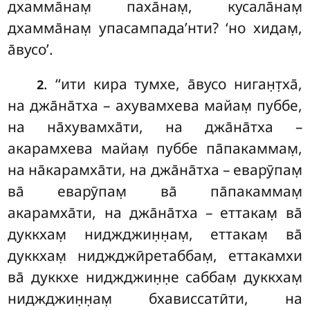
дхамма̄нам̣ паха̄нам̣, кусала̄нам̣
дхамма̄нам̣ упасампада’нти? ‘но хидам̣,
а̄вусо’.
. ‘‘ити кира тумхе, а̄вусо ниган̣т̣ха̄,
2
на джа̄на̄тха – ахувамхева майам̣
пуббе,
на на̄хувамха̄ти
, на джа̄на̄тха –
акарамхева майам̣ пуббе па̄пакаммам̣,
на на̄карамха̄ти, на джа̄на̄тха – еварӯпам̣
ва̄ еварӯпам̣ ва̄ па̄пакаммам̣
акарамха̄ти, на джа̄на̄тха – еттакам̣ ва̄
дуккхам̣ ниджджин̣н̣ам̣, еттакам̣ ва̄
дуккхам̣ ниджджӣретаббам̣, еттакамхи
ва̄ дуккхе ниджджин̣н̣е саббам̣ дуккхам̣
ниджджин̣н̣ам̣ бхависсатӣти, на