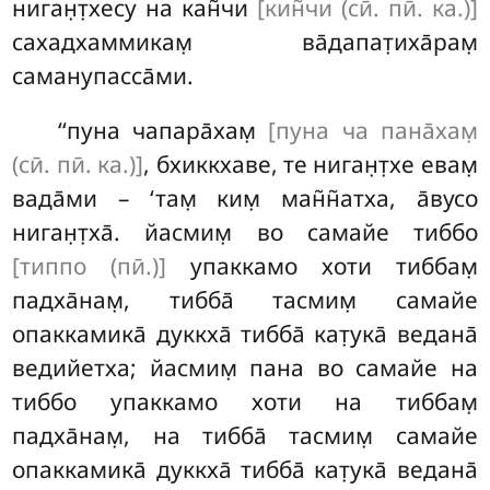
ниган̣т̣хесу на кан̃чи
[кин̃чи (сӣ. пӣ. ка.)]
сахадхаммикам̣ ва̄дапат̣иха̄рам̣
саманупасса̄ми.
‘‘пуна чапара̄хам̣
[пуна ча пана̄хам̣
(сӣ. пӣ. ка.)]
, бхиккхаве, те ниган̣т̣хе евам̣
вада̄ми – ‘там̣ ким̣ ман̃н̃атха, а̄вусо
ниган̣т̣ха̄. йасмим̣ во самайе тиббо
[типпо (пӣ.)]
упаккамо хоти
тиббам̣
падха̄нам̣, тибба̄ тасмим̣ самайе
опаккамика̄ дуккха̄ тибба̄ кат̣ука̄ ведана̄
ведийетха; йасмим̣ пана во самайе на
тиббо упаккамо
хоти на тиббам̣
падха̄нам̣, на тибба̄ тасмим̣ самайе
опаккамика̄ дуккха̄ тибба̄ кат̣ука̄ ведана̄