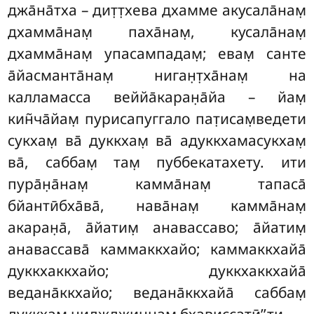
джа̄на̄тха – дит̣т̣хева дхамме акусала̄нам̣
дхамма̄нам̣ паха̄нам̣, кусала̄нам̣
дхамма̄нам̣ упасампадам̣; евам̣ санте
а̄йасманта̄нам̣ ниган̣т̣ха̄нам̣ на
калламасса веййа̄каран̣а̄йа – йам̣
кин̃ча̄йам̣ пурисапуггало пат̣исам̣ведети
сукхам̣ ва̄ дуккхам̣ ва̄ адуккхамасукхам̣
ва̄, саббам̣ там̣ пуббекатахету. ити
пура̄н̣а̄нам̣ камма̄нам̣ тапаса̄
бйантӣбха̄ва̄, нава̄нам̣ камма̄нам̣
акаран̣а̄, а̄йатим̣ анавассаво; а̄йатим̣
анавассава̄ каммаккхайо; каммаккхайа̄
дуккхаккхайо; дуккхаккхайа̄
ведана̄ккхайо; ведана̄ккхайа̄ саббам̣
дуккхам̣ ниджджин̣н̣ам̣ бхависсатӣ’’ти.