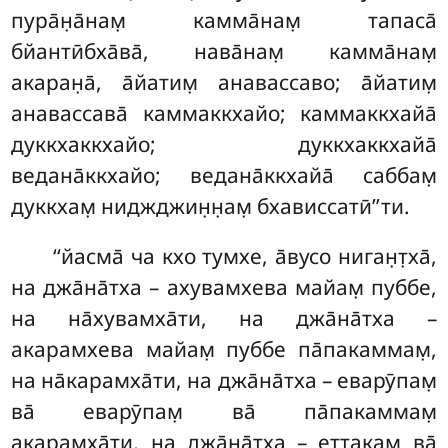
пура̄н̣а̄нам̣ камма̄нам̣ тапаса̄
бйантӣбха̄ва̄, нава̄нам̣ камма̄нам̣
акаран̣а̄, а̄йатим̣ анавассаво; а̄йатим̣
анавассава̄ каммаккхайо; каммаккхайа̄
дуккхаккхайо; дуккхаккхайа̄
ведана̄ккхайо; ведана̄ккхайа̄ саббам̣
дуккхам̣ ниджджин̣н̣ам̣ бхависсатӣ’’ти.
‘‘йасма̄ ча кхо тумхе, а̄вусо ниган̣т̣ха̄,
на джа̄на̄тха – ахувамхева майам̣ пуббе,
на на̄хувамха̄ти, на джа̄на̄тха –
акарамхева майам̣ пуббе па̄пакаммам̣,
на на̄карамха̄ти, на джа̄на̄тха – еварӯпам̣
ва̄ еварӯпам̣ ва̄ па̄пакаммам̣
акарамха̄ти, на джа̄на̄тха – еттакам̣ ва̄