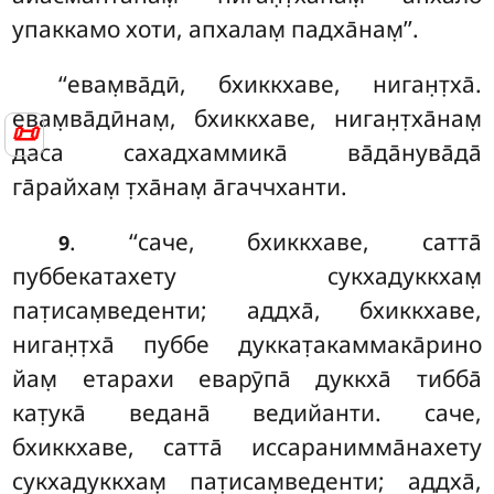
упаккамо
хоти, апхалам̣ падха̄нам̣’’.
‘‘евам̣ва̄дӣ, бхиккхаве, ниган̣т̣ха̄.
евам̣ва̄дӣнам̣, бхиккхаве, ниган̣т̣ха̄нам̣
📜
даса сахадхаммика̄ ва̄да̄нува̄да̄
га̄райхам̣ т̣ха̄нам̣ а̄гаччханти.
. ‘‘саче, бхиккхаве, сатта̄
9
пуббекатахету сукхадуккхам̣
пат̣исам̣веденти; аддха̄, бхиккхаве,
ниган̣т̣ха̄ пуббе дуккат̣акаммака̄рино
йам̣ етарахи еварӯпа̄ дуккха̄ тибба̄
кат̣ука̄ ведана̄ ведийанти. саче,
бхиккхаве, сатта̄ иссаранимма̄нахету
сукхадуккхам̣ пат̣исам̣веденти; аддха̄,