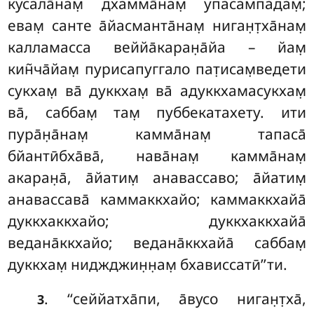
кусала̄нам̣ дхамма̄нам̣
упасампадам̣;
евам̣ санте а̄йасманта̄нам̣ ниган̣т̣ха̄нам̣
калламасса веййа̄каран̣а̄йа – йам̣
кин̃ча̄йам̣ пурисапуггало пат̣исам̣ведети
сукхам̣ ва̄ дуккхам̣ ва̄ адуккхамасукхам̣
ва̄, саббам̣ там̣ пуббекатахету. ити
пура̄н̣а̄нам̣ камма̄нам̣
тапаса̄
бйантӣбха̄ва̄, нава̄нам̣ камма̄нам̣
акаран̣а̄, а̄йатим̣ анавассаво; а̄йатим̣
анавассава̄ каммаккхайо; каммаккхайа̄
дуккхаккхайо; дуккхаккхайа̄
ведана̄ккхайо; ведана̄ккхайа̄ саббам̣
дуккхам̣ ниджджин̣н̣ам̣ бхависсатӣ’’ти.
. ‘‘сеййатха̄пи, а̄вусо ниган̣т̣ха̄,
3