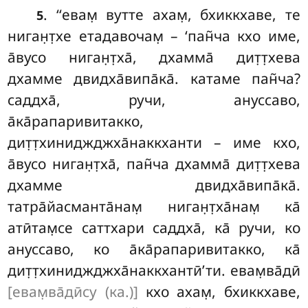
. ‘‘евам̣ вутте ахам̣, бхиккхаве, те
5
ниган̣т̣хе етадавочам̣ – ‘пан̃ча кхо име,
а̄вусо ниган̣т̣ха̄, дхамма̄ дит̣т̣хева
дхамме двидха̄випа̄ка̄. катаме пан̃ча?
саддха̄, ручи, ануссаво,
а̄ка̄рапаривитакко,
дит̣т̣хиниджджха̄наккханти – име кхо,
а̄вусо ниган̣т̣ха̄, пан̃ча дхамма̄ дит̣т̣хева
дхамме двидха̄випа̄ка̄.
татра̄йасманта̄нам̣ ниган̣т̣ха̄нам̣ ка̄
атӣтам̣се саттхари саддха̄, ка̄ ручи, ко
ануссаво, ко а̄ка̄рапаривитакко, ка̄
дит̣т̣хиниджджха̄наккхантӣ’ти. евам̣ва̄дӣ
[евам̣ва̄дӣсу (ка.)]
кхо ахам̣, бхиккхаве,