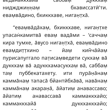
ниджджин̣н̣ам̣ бхависсатӣ’ти.
евам̣ва̄дино, бхиккхаве, ниган̣т̣ха̄.
‘‘евам̣ва̄да̄хам̣
, бхиккхаве, ниган̣т̣хе
упасан̇камитва̄ евам̣ вада̄ми – ‘саччам̣
кира тумхе, а̄вусо ниган̣т̣ха̄, евам̣ва̄дино
евам̣дит̣т̣хино – йам̣ кин̃ча̄йам̣
пурисапуггало пат̣исам̣ведети сукхам̣ ва̄
дуккхам̣ ва̄ адуккхамасукхам̣ ва̄, саббам̣
там̣ пуббекатахету. ити пура̄н̣а̄нам̣
камма̄нам̣ тапаса̄ бйантӣбха̄ва̄, нава̄нам̣
камма̄нам̣ акаран̣а̄, а̄йатим̣ анавассаво;
а̄йатим̣ анавассава̄ каммаккхайо;
каммаккхайа̄ дуккхаккхайо;