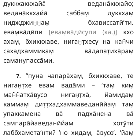
дуккхаккхайа̄ ведана̄ккхайо
;
ведана̄ккхайа̄ саббам̣ дуккхам̣
ниджджин̣н̣ам̣ бхависсатӣ’ти.
евам̣ва̄дӣпи
[евам̣ва̄дӣсупи (ка.)]
кхо
ахам̣, бхиккхаве, ниган̣т̣хесу на кан̃чи
сахадхаммикам̣ ва̄дапат̣иха̄рам̣
саманупасса̄ми.
. ‘‘пуна чапара̄хам̣, бхиккхаве, те
7
ниган̣т̣хе евам̣ вада̄ми – ‘там̣ ким̣
ман̃н̃атха̄вусо ниган̣т̣ха̄, йамидам̣
каммам̣ дит̣т̣хадхаммаведанӣйам̣ там̣
упаккамена ва̄ падха̄нена ва̄
сампара̄йаведанӣйам̣ хотӯти
лаббхамета’нти? ‘но хидам̣, а̄вусо’. ‘йам̣