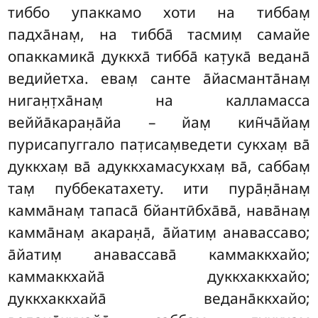
тиббо упаккамо хоти на тиббам̣
падха̄нам̣, на тибба̄ тасмим̣ самайе
опаккамика̄ дуккха̄ тибба̄ кат̣ука̄ ведана̄
ведийетха. евам̣ санте а̄йасманта̄нам̣
ниган̣т̣ха̄нам̣ на калламасса
веййа̄каран̣а̄йа – йам̣ кин̃ча̄йам̣
пурисапуггало пат̣исам̣ведети сукхам̣ ва̄
дуккхам̣ ва̄ адуккхамасукхам̣ ва̄, саббам̣
там̣ пуббекатахету. ити пура̄н̣а̄нам̣
камма̄нам̣ тапаса̄ бйантӣбха̄ва̄, нава̄нам̣
камма̄нам̣ акаран̣а̄, а̄йатим̣ анавассаво;
а̄йатим̣ анавассава̄ каммаккхайо;
каммаккхайа̄ дуккхаккхайо;
дуккхаккхайа̄ ведана̄ккхайо
;