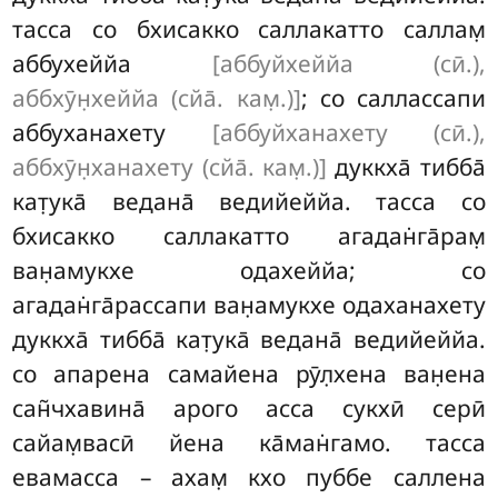
тасса со бхисакко саллакатто саллам̣
аббухеййа
[аббуйхеййа (сӣ.),
аббхӯн̣хеййа (сйа̄. кам̣.)]
; со саллассапи
аббуханахету
[аббуйханахету (сӣ.),
аббхӯн̣ханахету (сйа̄. кам̣.)]
дуккха̄ тибба̄
кат̣ука̄ ведана̄ ведийеййа. тасса со
бхисакко саллакатто агадан̇га̄рам̣
ван̣амукхе одахеййа; со
агадан̇га̄рассапи ван̣амукхе одаханахету
дуккха̄ тибба̄ кат̣ука̄ ведана̄ ведийеййа.
со апарена самайена рӯл̣хена ван̣ена
сан̃чхавина̄ арого асса сукхӣ серӣ
сайам̣васӣ йена ка̄ман̇гамо. тасса
евамасса – ахам̣ кхо пуббе саллена