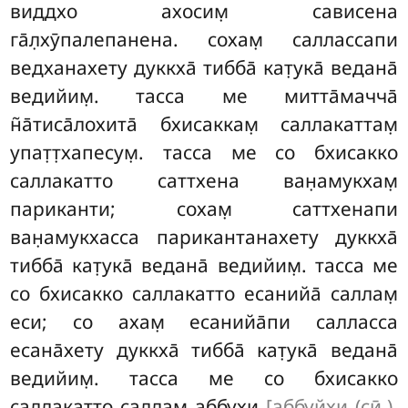
виддхо ахосим̣ сависена
га̄л̣хӯпалепанена. сохам̣
саллассапи
ведханахету дуккха̄ тибба̄ кат̣ука̄ ведана̄
ведийим̣. тасса ме митта̄мачча̄
н̃а̄тиса̄лохита̄ бхисаккам̣ саллакаттам̣
упат̣т̣хапесум̣. тасса ме со бхисакко
саллакатто саттхена ван̣амукхам̣
париканти; сохам̣ саттхенапи
ван̣амукхасса парикантанахету дуккха̄
тибба̄ кат̣ука̄ ведана̄ ведийим̣. тасса ме
со бхисакко саллакатто есанийа̄ саллам̣
еси; со ахам̣ есанийа̄пи салласса
есана̄хету дуккха̄ тибба̄ кат̣ука̄ ведана̄
ведийим̣. тасса ме со бхисакко
саллакатто саллам̣ аббухи
[аббуйхи (сӣ.),