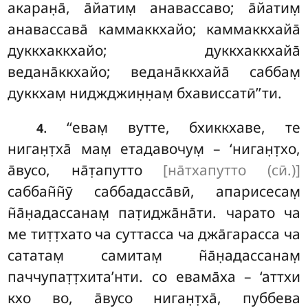
акаран̣а̄, а̄йатим̣ анавассаво; а̄йатим̣
анавассава̄ каммаккхайо; каммаккхайа̄
дуккхаккхайо; дуккхаккхайа̄
ведана̄ккхайо; ведана̄ккхайа̄ саббам̣
дуккхам̣ ниджджин̣н̣ам̣ бхависсатӣ’’ти.
. ‘‘евам̣
вутте, бхиккхаве, те
4
ниган̣т̣ха̄ мам̣ етадавочум̣ – ‘ниган̣т̣хо
,
а̄вусо, на̄т̣апутто
[на̄тхапутто (сӣ.)]
саббан̃н̃ӯ саббадасса̄вӣ, апарисесам̣
н̃а̄н̣адассанам̣ пат̣иджа̄на̄ти
. чарато ча
ме тит̣т̣хато ча суттасса ча джа̄гарасса ча
сататам̣ самитам̣ н̃а̄н̣адассанам̣
паччупат̣т̣хита’нти. со евама̄ха – ‘аттхи
кхо во, а̄вусо ниган̣т̣ха̄, пуббева