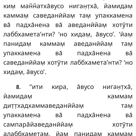
ким̣ ман̃н̃атха̄вусо ниган̣т̣ха̄, йамидам̣
каммам̣ саведанӣйам̣ там̣ упаккамена
ва̄ падха̄нена ва̄ аведанӣйам̣ хотӯти
лаббхамета’нти? ‘но хидам̣, а̄вусо’. ‘йам̣
панидам̣ каммам̣ аведанӣйам̣ там̣
упаккамена ва̄ падха̄нена ва̄
саведанӣйам̣ хотӯти лаббхамета’нти? ‘но
хидам̣, а̄вусо’.
. ‘‘ити кира, а̄вусо ниган̣т̣ха̄,
8
йамидам̣ каммам̣
дит̣т̣хадхаммаведанӣйам̣ там̣
упаккамена ва̄ падха̄нена ва̄
сампара̄йаведанӣйам̣ хотӯти
алаббхаметам̣, йам̣ панидам̣ каммам̣