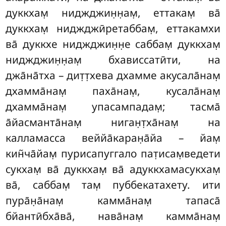
дуккхам̣ ниджджин̣н̣ам̣, еттакам̣
ва̄
дуккхам̣ ниджджӣретаббам̣, еттакамхи
ва̄ дуккхе ниджджин̣н̣е саббам̣ дуккхам̣
ниджджин̣н̣ам̣ бхависсатӣти, на
джа̄на̄тха – дит̣т̣хева дхамме акусала̄нам̣
дхамма̄нам̣ паха̄нам̣, кусала̄нам̣
дхамма̄нам̣ упасампадам̣; тасма̄
а̄йасманта̄нам̣ ниган̣т̣ха̄нам̣ на
калламасса веййа̄каран̣а̄йа – йам̣
кин̃ча̄йам̣ пурисапуггало пат̣исам̣ведети
сукхам̣ ва̄ дуккхам̣ ва̄ адуккхамасукхам̣
ва̄, саббам̣ там̣ пуббекатахету. ити
пура̄н̣а̄нам̣ камма̄нам̣ тапаса̄
бйантӣбха̄ва̄, нава̄нам̣ камма̄нам̣