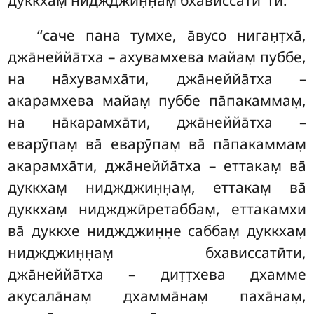
‘‘саче пана тумхе, а̄вусо ниган̣т̣ха̄,
джа̄неййа̄тха – ахувамхева майам̣ пуббе,
на на̄хувамха̄ти, джа̄неййа̄тха –
акарамхева майам̣ пуббе па̄пакаммам̣,
на на̄карамха̄ти, джа̄неййа̄тха –
еварӯпам̣ ва̄ еварӯпам̣ ва̄ па̄пакаммам̣
акарамха̄ти, джа̄неййа̄тха – еттакам̣ ва̄
дуккхам̣ ниджджин̣н̣ам̣, еттакам̣ ва̄
дуккхам̣ ниджджӣретаббам̣, еттакамхи
ва̄ дуккхе ниджджин̣н̣е саббам̣ дуккхам̣
ниджджин̣н̣ам̣ бхависсатӣти,
джа̄неййа̄тха – дит̣т̣хева дхамме
акусала̄нам̣ дхамма̄нам̣ паха̄нам̣,