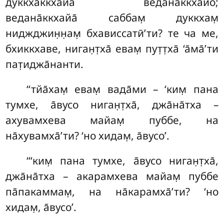
дуккхаккхайа̄ ведана̄ккхайо;
ведана̄ккхайа̄ саббам̣ дуккхам̣
ниджджин̣н̣ам̣ бхависсатӣ’ти? те ча ме,
бхиккхаве, ниган̣т̣ха̄ евам̣ пут̣т̣ха̄ ‘а̄ма̄’ти
пат̣иджа̄нанти.
‘‘тйа̄хам̣
евам̣ вада̄ми – ‘ким̣ пана
тумхе, а̄вусо ниган̣т̣ха̄, джа̄на̄тха –
ахувамхева майам̣ пуббе, на
на̄хувамха̄’ти? ‘но хидам̣, а̄вусо’.
‘‘‘ким̣ пана тумхе, а̄вусо ниган̣т̣ха̄,
джа̄на̄тха – акарамхева майам̣ пуббе
па̄пакаммам̣, на на̄карамха̄’ти? ‘но
хидам̣, а̄вусо’.