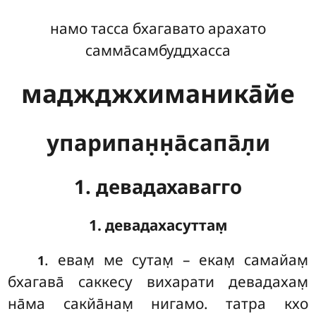
намо тасса бхагавато арахато
самма̄самбуддхасса
маджджхиманика̄йе
упарипан̣н̣а̄сапа̄л̣и
1. девадахавагго
1. девадахасуттам̣
. евам̣
ме сутам̣ – екам̣ самайам̣
1
бхагава̄ саккесу вихарати девадахам̣
на̄ма сакйа̄нам̣ нигамо. татра кхо