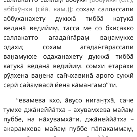
аббхӯн̣хи (сйа̄. кам̣.)]
; сохам̣ саллассапи
аббуханахету дуккха̄ тибба̄ кат̣ука̄
ведана̄ ведийим̣. тасса ме со бхисакко
саллакатто агадан̇га̄рам̣ ван̣амукхе
одахи; сохам̣ агадан̇га̄рассапи
ван̣амукхе одаханахету дуккха̄ тибба̄
кат̣ука̄ ведана̄ ведийим̣. сомхи
етарахи
рӯл̣хена ван̣ена сан̃чхавина̄ арого сукхӣ
серӣ сайам̣васӣ йена ка̄ман̇гамо’’ти.
‘‘евамева кхо, а̄вусо ниган̣т̣ха̄, саче
тумхе джа̄неййа̄тха – ахувамхева майам̣
пуббе, на на̄хувамха̄ти, джа̄неййа̄тха –
акарамхева майам̣ пуббе па̄пакаммам̣,