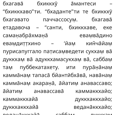
бхагава̄ бхиккхӯ а̄мантеси –
‘‘бхиккхаво’’ти. ‘‘бхаданте’’ти те бхиккхӯ
бхагавато паччассосум̣. бхагава̄
етадавоча – ‘‘санти, бхиккхаве, еке
саман̣абра̄хман̣а̄ евам̣ва̄дино
евам̣дит̣т̣хино – ‘йам̣ кин̃ча̄йам̣
пурисапуггало пат̣исам̣ведети сукхам̣ ва̄
дуккхам̣ ва̄ адуккхамасукхам̣ ва̄, саббам̣
там̣ пуббекатахету. ити пура̄н̣а̄нам̣
камма̄нам̣ тапаса̄ бйантӣбха̄ва̄, нава̄нам̣
камма̄нам̣ акаран̣а̄, а̄йатим̣ анавассаво;
а̄йатим̣ анавассава̄ каммаккхайо;
каммаккхайа̄
дуккхаккхайо;
дуккхаккхайа̄ ведана̄ккхайо;
ведана̄ккхайа̄ саббам̣ дуккхам̣