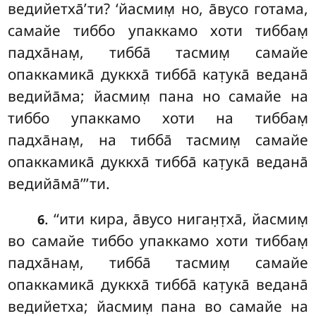
ведийетха̄’ти? ‘йасмим̣ но, а̄вусо готама,
самайе тиббо упаккамо хоти тиббам̣
падха̄нам̣, тибба̄ тасмим̣ самайе
опаккамика̄ дуккха̄ тибба̄ кат̣ука̄ ведана̄
ведийа̄ма; йасмим̣ пана но самайе
на
тиббо упаккамо хоти на тиббам̣
падха̄нам̣, на тибба̄ тасмим̣ самайе
опаккамика̄ дуккха̄ тибба̄ кат̣ука̄ ведана̄
ведийа̄ма̄’’’ти.
. ‘‘ити
кира, а̄вусо ниган̣т̣ха̄, йасмим̣
6
во самайе тиббо упаккамо хоти тиббам̣
падха̄нам̣, тибба̄ тасмим̣ самайе
опаккамика̄ дуккха̄ тибба̄ кат̣ука̄ ведана̄
ведийетха; йасмим̣ пана во самайе на