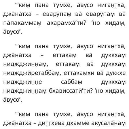
‘‘‘ким̣ пана тумхе, а̄вусо ниган̣т̣ха̄,
джа̄на̄тха – еварӯпам̣ ва̄ еварӯпам̣ ва̄
па̄пакаммам̣ акарамха̄’ти? ‘но хидам̣,
а̄вусо’.
‘‘‘ким̣ пана тумхе, а̄вусо ниган̣т̣ха̄,
джа̄на̄тха – еттакам̣ ва̄ дуккхам̣
ниджджин̣н̣ам̣, еттакам̣ ва̄ дуккхам̣
ниджджӣретаббам̣, еттакамхи ва̄ дуккхе
ниджджин̣н̣е саббам̣ дуккхам̣
ниджджин̣н̣ам̣ бхависсатӣ’ти? ‘но
хидам̣,
а̄вусо’.
‘‘‘ким̣ пана тумхе, а̄вусо ниган̣т̣ха̄,
джа̄на̄тха – дит̣т̣хева дхамме акусала̄нам̣