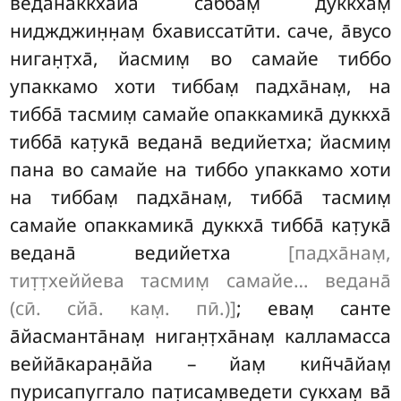
ведана̄ккхайа̄ саббам̣ дуккхам̣
ниджджин̣н̣ам̣ бхависсатӣти. саче, а̄вусо
ниган̣т̣ха̄, йасмим̣ во самайе тиббо
упаккамо хоти тиббам̣ падха̄нам̣, на
тибба̄ тасмим̣ самайе опаккамика̄ дуккха̄
тибба̄ кат̣ука̄ ведана̄ ведийетха; йасмим̣
пана во самайе на тиббо упаккамо хоти
на тиббам̣ падха̄нам̣, тибба̄ тасмим̣
самайе опаккамика̄ дуккха̄ тибба̄ кат̣ука̄
ведана̄ ведийетха
[падха̄нам̣,
тит̣т̣хеййева тасмим̣ самайе… ведана̄
(сӣ. сйа̄. кам̣. пӣ.)]
; евам̣ санте
а̄йасманта̄нам̣ ниган̣т̣ха̄нам̣ калламасса
веййа̄каран̣а̄йа – йам̣ кин̃ча̄йам̣
пурисапуггало пат̣исам̣ведети сукхам̣ ва̄