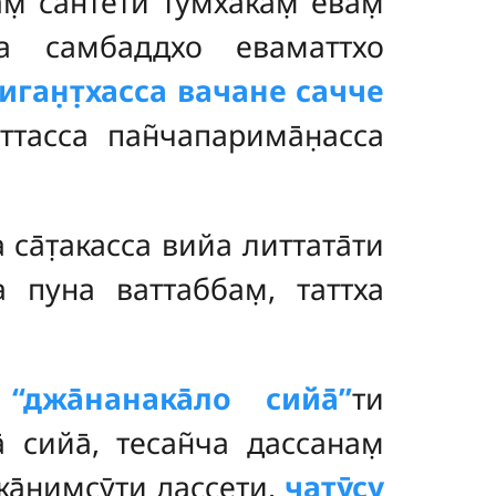
вам̣ сантети тумха̄кам̣ евам̣
а̄йа самбаддхо еваматтхо
ниган̣т̣хасса вачане сачче
ттасса пан̃чапарима̄н̣асса
 са̄т̣акасса вийа литтата̄ти
 пуна ваттаббам̣, таттха
,
‘‘джа̄нанака̄ло сийа̄’’
ти
 сийа̄, тесан̃ча дассанам̣
жа̄ним̣сӯти дассети.
чатӯсу