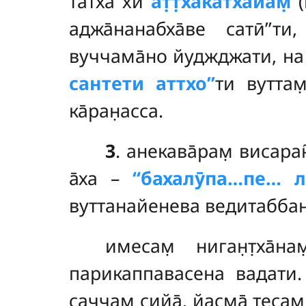
татха̄ хи
ат̣т̣хакатха̄йам̣
(
аджа̄нанабха̄ве сатӣ’’
вуччама̄но йуджджати, на а
сантети аттхо’’
ти вуттам
ка̄ран̣асса.
3
. анекава̄рам̣ висаран
а̄ха –
‘‘бахалӯпа…пе… л
вуттанайенева ведитаббан
имесам̣ ниган̣т̣ха̄н
парикаппавасена вадати. т
саччам̣ сийа̄. йасма̄ тесам