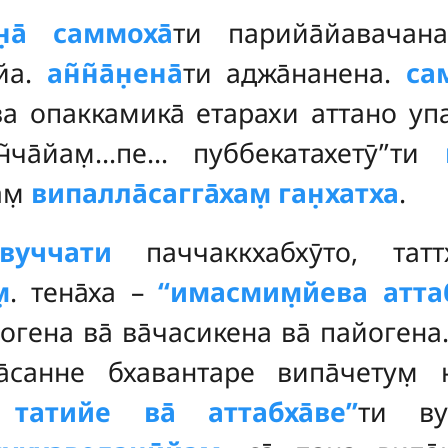
н̣а̄ саммоха̄
ти парийа̄йавачан
̄йа.
ан̃н̃а̄н̣ена̄
ти аджа̄нанена.
са
йева опаккамика̄ етарахи аттано у
н̃ча̄йам̣…пе… пуббекатахетӯ’’ти
ам̣
випалла̄сагга̄хам̣ ган̣хатха
.
 вуччати
паччаккхабхӯто, татт
̣
. тена̄ха –
‘‘имасмим̣йева аттаб
огена ва̄ ва̄часикена ва̄ пайогена
а̄санне бхавантаре випа̄четум̣ 
 татийе ва̄ аттабха̄ве’’
ти вут