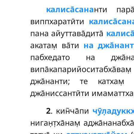
калиса̄сана
нти
пар
виппхаратӣти
калиса̄сана
пана айуттава̄дита̄
калиса
акатам̣ ва̄ти
на джа̄нант
пабхедато на джа̄на
випа̄капарийоситабха̄вам
джа̄нанти; те катхам̣ 
джа̄ниссантӣти имаматтха
2
. кин̃ча̄пи
чӯл̣адук
ниган̣т̣ха̄нам̣ аджа̄нанабха