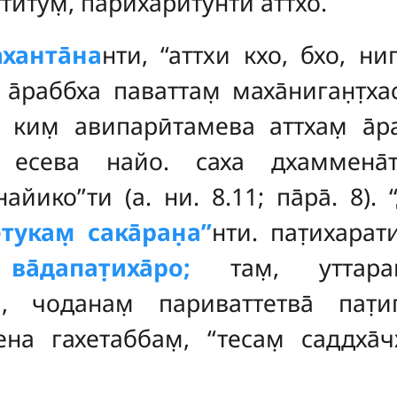
ттитум̣, парихаритунти аттхо.
аханта̄на
нти, ‘‘аттхи кхо, бхо, ни
̣ а̄раббха паваттам̣ маха̄ниган̣т̣ха
а̄ ким̣ авипарӣтамева аттхам̣ а̄р
и есева найо. саха дхаммена
айико’’ти (а. ни. 8.11; па̄ра̄. 8). 
етукам̣ сака̄ран̣а’’
нти. пат̣ихарати
о
ва̄дапат̣иха̄ро;
там̣, уттара
, чоданам̣ париваттетва̄ пат̣ип
на гахетаббам̣, ‘‘тесам̣ саддха̄ч