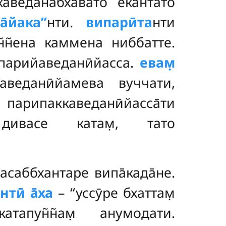
каведана̄бха̄вато екантато
а̄йака’’
нти.
випарӣта
нти
н̃н̃ена каммена ниббатте.
̄парийаведанӣйасса.
евам̣
маведанӣйамева вуччати,
 парипаккаведанӣйасса̄ти
дивасе катам̣, тато
саббхантаре випа̄када̄не.
нтӣ а̄ха
– ‘‘уссӯре бхаттам̣
атапун̃н̃ам̣ анумодати.