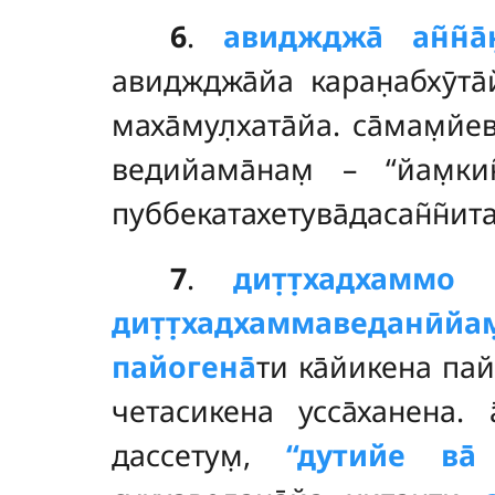
6
.
авиджджа̄ ан̃н̃а̄
авиджджа̄йа каран̣абхӯта
маха̄мул̣хата̄йа. са̄мам̣
ведийама̄нам̣ – ‘‘йам̣ки
пуббекатахетува̄дасан̃н̃ит
7
.
дит̣т̣хадхаммо
дит̣т̣хадхаммаведанӣйам
пайогена̄
ти ка̄йикена пай
четасикена усса̄ханена. 
дассетум̣,
‘‘дутийе ва̄