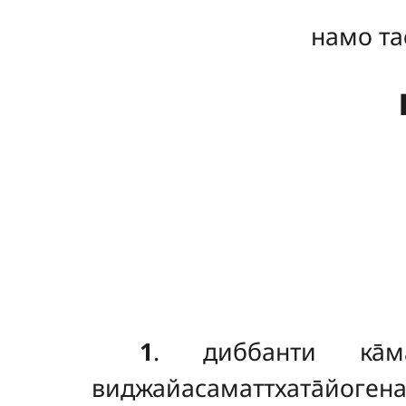
намо та
1
. диббанти
ка̄
виджайасаматтхата