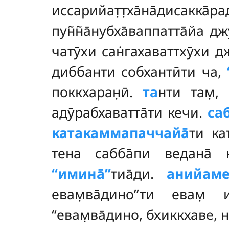
иссарийат̣т̣ха̄на̄дисакка̄р
пун̃н̃а̄нубха̄ваппатта̄йа 
чатӯхи сан̇гахаваттхӯхи 
диббанти собхантӣти ча,
поккхаран̣ӣ.
та
нти там̣, 
адӯрабхаватта̄ти кечи.
са
катакаммапаччайа̄
ти ка
тена сабба̄пи ведана̄ к
‘‘имина̄’’
тиа̄ди.
анийаме
евам̣ва̄дино’’ти евам̣
‘‘евам̣ва̄дино, бхиккхаве, ни