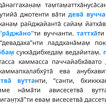
ада̄наггахан̣ам̣ там̣там̣аттха̄нуса̄
джутийа̄ джотенти ва̄ти
дева̄ вучча
джанам̣ ран̃джайанта̄ сайам̣ йатха
‘‘ра̄джа̄но’’
ти вуччанти.
таттха̄
ти
‘‘девадаха’’нти ладдхана̄мам̣ пок
ббам̣
сукха̄дибхедам̣ ведайитам̣.
тасса каммасса паччайабха̄вато д
аммапхалабхӯта̄ ева анубхавит
тва̄ вутта
нти, ‘‘санти, бхиккха
 име на̄ма̄ти ависесетва̄ вут
ган̣т̣ха̄’’ти евам̣ висесетва̄ дассет