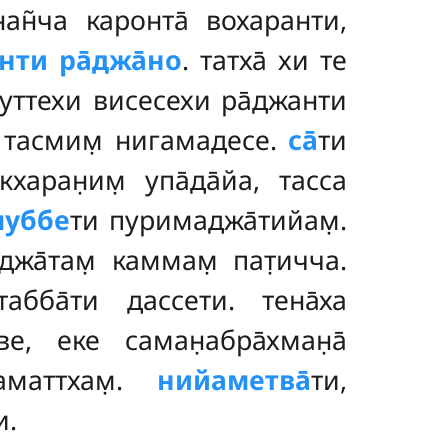
санан̃ча каронта̄ вохаранти,
нти ра̄джа̄но
. татха̄ хи те
̄вуттехи висесехи ра̄джанти
 тасмим̣ нигамадесе.
са̄
ти
кхаран̣им̣ упа̄да̄йа, тасса
пуббе
ти пуримаджа̄тийам̣.
жа̄там̣ каммам̣ пат̣ичча.
абба̄ти дассети. тена̄ха
ве, еке саман̣абра̄хман̣а̄
таматтхам̣.
нийаметва̄
ти,
и.