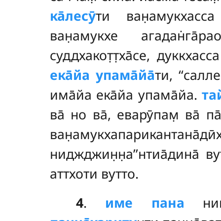
ка̄лесӯ
ти ван̣амукхасса
ван̣амукхе агадан̇га̄
суддхакот̣т̣ха̄се, дуккхас
ека̄йа упама̄йа̄
ти, ‘‘салл
има̄йа ека̄йа упама̄йа.
та
ва̄ но ва̄, еварӯпам̣ ва̄
ван̣амукхапарикантана̄д
ниджджин̣н̣а’’нтиа̄дина̄
ву
аттхоти вутто.
4
.
име
пана
ниган