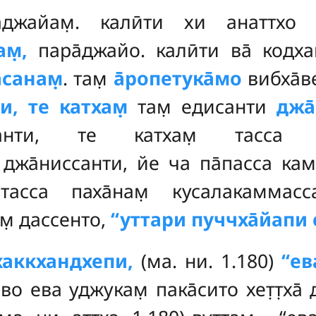
а̄джайам̣. калӣти хи анаттхо 
м̣,
пара̄джайо. калӣти ва̄ кодхам
̄санам̣
. там̣
а̄ропетука̄мо
вибха̄в
и, те катхам̣
там̣ едисанти
джа
нти, те катхам̣ тасса вип
̣ джа̄ниссанти, йе ча па̄пасса ка
тасса паха̄нам̣ кусалакаммас
м̣ дассенто,
‘‘уттари пуччха̄йапи 
кхаккхандхепи,
(ма. ни. 1.180)
‘‘е
̄во ева уджукам̣ пака̄сито хет̣т̣ха̄ 