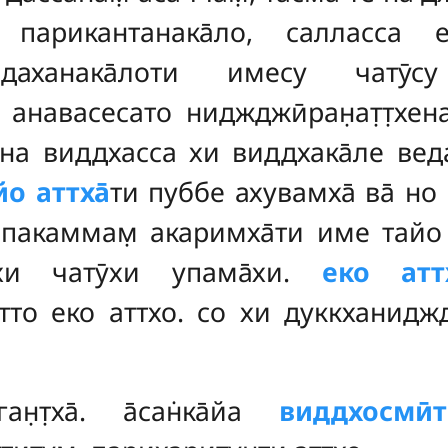
 парикантанака̄ло, салласса ес
раодаханака̄лоти имесу чатӯ
са анавасесато ниджджӣран̣ат̣т̣хе
ена виддхасса хи виддхака̄ле ведана
йо аттха̄
ти пуббе ахувамха̄ ва̄ но 
 па̄пакаммам̣ акаримха̄ти име тайо
ӣхи чатӯхи упама̄хи.
еко атт
тто еко аттхо. со хи дуккханиджджи
̣т̣ха̄. а̄сан̇ка̄йа
виддхосмӣт