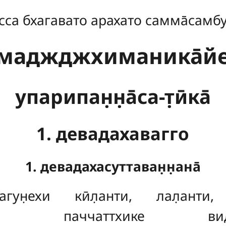
сса бхагавато арахато самма̄самб
маджджхиманика̄й
упарипан̣н̣а̄са-т̣ӣка̄
1. девадахавагго
1. девадахасуттаван̣н̣ана̄
магун̣ехи кӣл̣анти, лал̣ант
̄йогена паччаттхике в