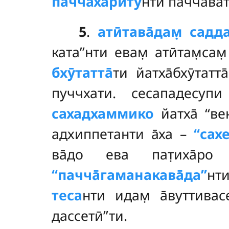
пачча̄хариту
нти пачча̄ва
5
.
атӣтава̄дам̣ садд
ката’’нти евам̣ атӣтам̣сам
бхӯтатта̄
ти йатха̄бхӯтатт
пуччхати. сесападесуп
сахадхаммико
йатха̄ ‘‘вен
адхиппетанти а̄ха –
‘‘сах
ва̄до ева пат̣иха̄р
‘‘пачча̄гаманакава̄да’’
нти
теса
нти идам̣ а̄вуттивасе
дассетӣ’’ти.