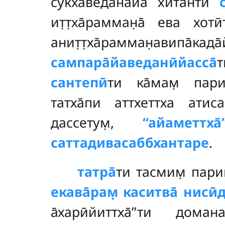
сукхаведана̄йа хитанти
ит̣т̣ха̄рамман̣а̄ ева хот
анит̣т̣ха̄рамман̣авипа̄када
сампара̄йаведанӣйасса̄
т
сантепӣ
ти ка̄мам̣ пари
татха̄пи аттхеттха атиса
дассетум̣,
‘‘айаметтха̄’
саттадивасаббхантаре
.
татра̄
ти тасмим̣ пари
екава̄рам̣ каситва̄ нисӣ
а̄харӣйиттха̄’’ти дом