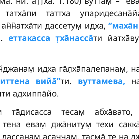
ма. ни. ат̣т̣ха. 1.180) вуттам̣ – ‘‘е
ти, татха̄пи таттха упаридесан
н̃н̃атха̄ти дассетум̣ идха,
‘‘маха̄
̣.
еттакасса т̣ха̄насса̄
ти йатха̄ву
̃джанам̣ идха га̄л̣ха̄палепанам̣, на
иттена вийа̄’’
ти.
вуттамева,
на
ти адхиппа̄йо.
ам̣ та̄дисасса тесам̣ абха̄вато
ена евам̣ джа̄нитум̣ техи сакка̄
̣ дассанам̣ асаччам̣, тасма̄ те на д