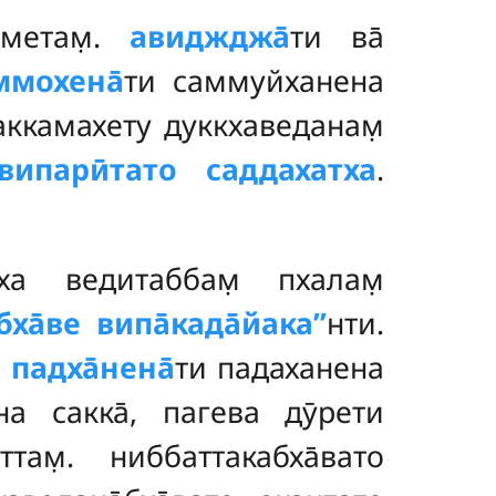
аметам̣.
авиджджа̄
ти ва̄
ммохена̄
ти саммуйханена
паккамахету дуккхаведанам̣
випарӣтато саддахатха
.
ха ведитаббам̣ пхалам̣
ха̄ве випа̄када̄йака’’
нти.
.
падха̄нена̄
ти падаханена
на сакка̄, пагева дӯрети
там̣. ниббаттакабха̄вато