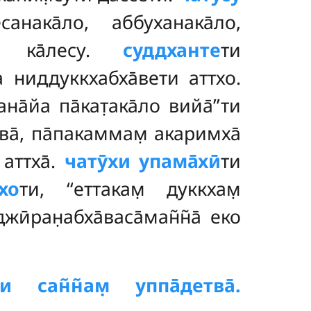
анака̄ло, аббуханака̄ло,
су ка̄лесу.
суддханте
ти
на ниддуккхабха̄вети аттхо.
̄йа па̄кат̣ака̄ло вийа̄’’ти
ва̄, па̄пакаммам̣ акаримха̄
 аттха̄.
чатӯхи упама̄хӣ
ти
хо
ти, ‘‘еттакам̣ дуккхам̣
̄ран̣абха̄васа̄ман̃н̃а̄ еко
и сан̃н̃ам̣ уппа̄детва̄.