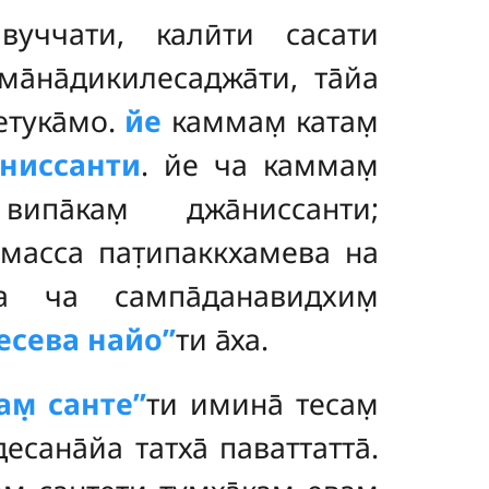
вуччати, калӣти сасати
а̄на̄дикилесаджа̄ти, та̄йа
етука̄мо
.
йе
каммам̣ катам̣
̄ниссанти
. йе ча каммам̣
а̄кам̣ джа̄ниссанти;
ммасса пат̣ипаккхамева на
са ча сампа̄данавидхим̣
есева найо’’
ти а̄ха.
вам̣ санте’’
ти имина̄ тесам̣
десана̄йа татха̄ паваттатта̄.