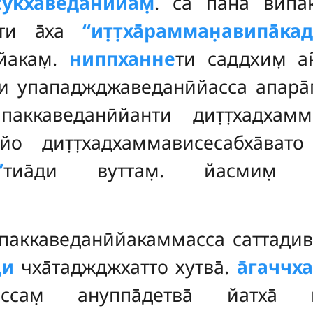
сукхаведанӣйам̣
. са̄ пана випа̄
ӣти а̄ха
‘‘ит̣т̣ха̄рамман̣авипа̄кад
̄йакам̣.
ниппханне
ти саддхим̣ а
и упападжджаведанӣйасса апара
паккаведанӣйанти дит̣т̣хадхам
йо дит̣т̣хадхаммависесабха̄вато
’
тиа̄ди вуттам̣. йасмим̣ 
паккаведанӣйакаммасса саттадива
ди
чха̄таджджхатто хутва̄.
а̄гаччха
анассам̣
ануппа̄детва̄ йатха̄ к