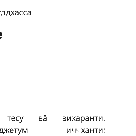
уддхасса
е
и, тесу ва̄ вихаранти,
иджетум̣ иччханти;