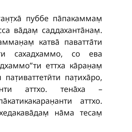
ган̣т̣ха̄ пуббе па̄пакаммам̣
сса ва̄дам̣ саддаханта̄нам̣.
амман̣ам̣ катва̄ паватта̄ти
̄ти сахадхаммо, со ева
‘‘дхаммо’’ти еттха ка̄ран̣ам̣
 пат̣иваттетӣти пат̣иха̄ро,
нти аттхо. тена̄ха –
а̄катикакаран̣анти аттхо.
хедакава̄дам̣ на̄ма тесам̣