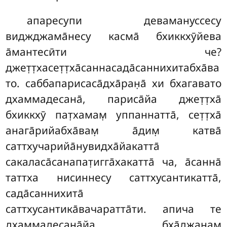
апаресупи девамануссесу
виджджама̄несу касма̄ бхиккхӯйева
а̄мантесӣти че?
джет̣т̣хасет̣т̣ха̄саннасада̄саннихитабха̄ва
то. саббапарисаса̄дха̄ран̣а̄ хи бхагавато
дхаммадесана̄, париса̄йа джет̣т̣ха̄
бхиккхӯ пат̣хамам̣ уппаннатта̄, сет̣т̣ха̄
анага̄рийабха̄вам̣ а̄дим̣ катва̄
саттхучарийа̄нувидха̄йакатта̄
сакаласа̄санапат̣игга̄хакатта̄ ча, а̄санна̄
таттха нисиннесу саттхусантикатта̄,
сада̄саннихита̄
саттхусантика̄вачаратта̄ти. апича те
дхаммадесана̄йа бха̄джанам̣