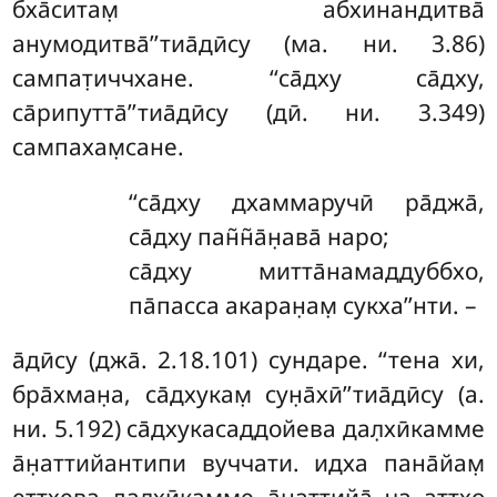
бха̄ситам̣ абхинандитва̄
анумодитва̄’’тиа̄дӣсу (ма. ни. 3.86)
сампат̣иччхане. ‘‘са̄дху са̄дху,
са̄рипутта̄’’тиа̄дӣсу (дӣ. ни. 3.349)
сампахам̣сане.
‘‘са̄дху дхаммаручӣ ра̄джа̄,
са̄дху пан̃н̃а̄н̣ава̄ наро;
са̄дху митта̄намаддуббхо,
па̄пасса акаран̣ам̣ сукха’’нти. –
а̄дӣсу (джа̄. 2.18.101) сундаре. ‘‘тена хи,
бра̄хман̣а, са̄дхукам̣ сун̣а̄хӣ’’тиа̄дӣсу (а.
ни. 5.192) са̄дхукасаддойева дал̣хӣкамме
а̄н̣аттийантипи вуччати. идха пана̄йам̣