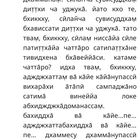
дит̣т̣хи ча уджука̄. йато кхо те,
бхиккху, сӣлан̃ча сувисуддхам̣
бхависсати дит̣т̣хи ча уджука̄. тато
твам̣, бхиккху, сӣлам̣ нисса̄йа сӣле
патит̣т̣ха̄йа чатта̄ро сатипат̣т̣ха̄не
тивидхена бха̄веййа̄си. катаме
чатта̄ро? идха
твам̣, бхиккху,
аджджхаттам̣ ва̄ ка̄йе ка̄йа̄нупассӣ
вихара̄хи а̄та̄пӣ сампаджа̄но
сатима̄ винеййа локе
абхиджджха̄доманассам̣.
бахиддха̄ ва̄ ка̄йе…пе…
аджджхаттабахиддха̄ ва̄ ка̄йе…
пе… дхаммесу дхамма̄нупассӣ