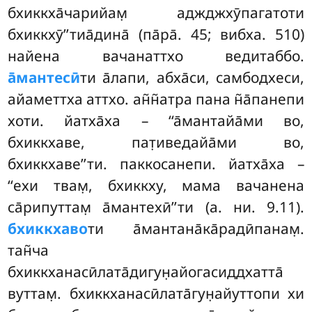
бхиккха̄чарийам̣ аджджхӯпагатоти
бхиккхӯ’’тиа̄дина̄ (па̄ра̄. 45; вибха. 510)
найена вачанаттхо ведитаббо.
а̄мантесӣ
ти а̄лапи, абха̄си, самбодхеси,
айаметтха аттхо. ан̃н̃атра пана н̃а̄панепи
хоти. йатха̄ха – ‘‘а̄мантайа̄ми
во,
бхиккхаве, пат̣иведайа̄ми во,
бхиккхаве’’ти. паккосанепи. йатха̄ха –
‘‘ехи твам̣, бхиккху, мама вачанена
са̄рипуттам̣ а̄мантехӣ’’ти (а. ни. 9.11).
бхиккхаво
ти а̄мантана̄ка̄радӣпанам̣.
тан̃ча
бхиккханасӣлата̄дигун̣айогасиддхатта̄
вуттам̣. бхиккханасӣлата̄гун̣айуттопи
хи