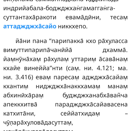
индрийабала-боджджхан̇гамагган̇га-
суттантаха̄ракоти евама̄дӣни, тесам̣
аттаджджха̄сайо
никкхепо.
йа̄ни пана ‘‘парипакка̄ кхо ра̄хуласса
вимуттипарипа̄чанӣйа̄ дхамма̄.
йам̣нӯна̄хам̣ ра̄хулам̣ уттарим̣ а̄сава̄нам̣
кхайе винеййа’’нти (сам̣. ни. 4.121; ма.
ни. 3.416) евам̣ паресам̣ аджджха̄сайам̣
кхантим̣ ниджджха̄наккхамам̣ манам̣
абхинӣха̄рам̣ буджджханабха̄ван̃ча
апеккхитва̄ параджджха̄сайавасена
катхита̄ни, сеййатхидам̣
–
чӯл̣ара̄хулова̄дасуттам̣,