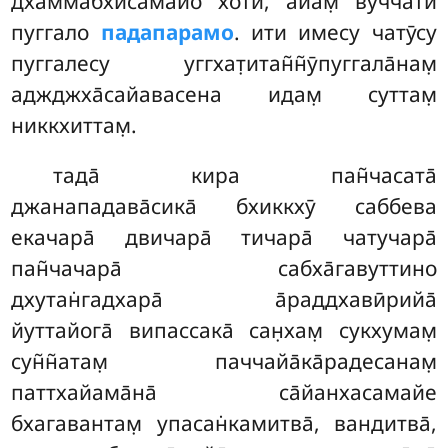
дхамма̄бхисамайо хоти, айам̣ вуччати
пуггало
падапарамо
. ити имесу чатӯсу
пуггалесу уггхат̣итан̃н̃ӯпуггала̄нам̣
аджджха̄сайавасена идам̣ суттам̣
никкхиттам̣.
тада̄ кира пан̃часата̄
джанападава̄сика̄ бхиккхӯ саббева
екачара̄ двичара̄ тичара̄ чатучара̄
пан̃чачара̄ сабха̄гавуттино
дхутан̇гадхара̄ а̄раддхавӣрийа̄
йуттайога̄ випассака̄ сан̣хам̣ сукхумам̣
сун̃н̃атам̣ паччайа̄ка̄радесанам̣
паттхайама̄на̄ са̄йанхасамайе
бхагавантам̣ упасан̇камитва̄, вандитва̄,