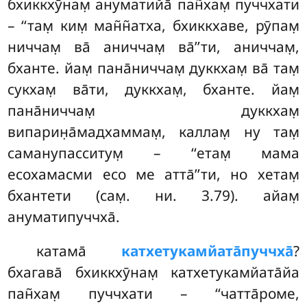
бхиккхӯнам̣ ануматийа̄ пан̃хам̣ пуччхати
– ‘‘там̣ ким̣ ман̃н̃атха, бхиккхаве, рӯпам̣
ниччам̣ ва̄ аниччам̣ ва̄’’ти, аниччам̣,
бханте. йам̣ пана̄ниччам̣ дуккхам̣ ва̄ там̣
сукхам̣ ва̄ти, дуккхам̣, бханте. йам̣
пана̄ниччам̣ дуккхам̣
випарин̣а̄мадхаммам̣, каллам̣ ну там̣
саманупасситум̣ – ‘‘етам̣ мама
есохамасми есо ме атта̄’’ти, но хетам̣
бхантети (сам̣. ни. 3.79). айам̣
ануматипуччха̄.
катама̄
катхетукамйата̄пуччха̄
?
бхагава̄ бхиккхӯнам̣ катхетукамйата̄йа
пан̃хам̣ пуччхати – ‘‘чатта̄роме,