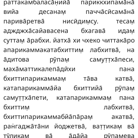
раттакамбаласа̄н̣ийа̄ париккхипама̄на̄
вийа десанам̣ пачча̄сӣсама̄на̄
парива̄ретва̄ нисӣдим̣су. тесам̣
аджджха̄сайавасена бхагава̄ идам̣
суттам̣ а̄рабхи. йатха̄ хи чхеко читтака̄ро
апарикаммакатабхиттим̣ лабхитва̄, на
а̄дитова рӯпам̣ самут̣т̣ха̄песи,
маха̄маттикалепа̄дӣхи пана
бхиттипарикаммам̣ та̄ва катва̄
,
катапарикамма̄йа
бхиттийа̄ рӯпам̣
самут̣т̣ха̄пети, катапарикаммам̣ пана
бхиттим̣ лабхитва̄,
бхиттипарикаммабйа̄па̄рам̣ акатва̄,
ран̇гаджа̄та̄ни йоджетва̄, ват̣т̣икам̣ ва̄
тӯликам̣ ва̄ а̄да̄йа рӯпамева