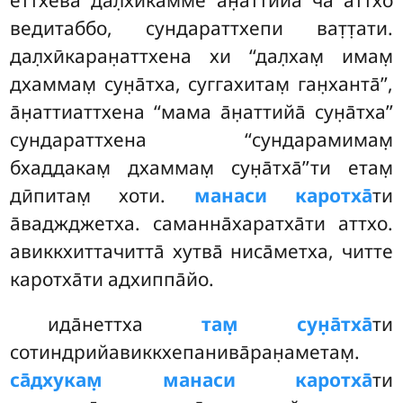
еттхева дал̣хӣкамме а̄н̣аттийа̄ ча аттхо
ведитаббо, сундараттхепи ват̣т̣ати.
дал̣хӣкаран̣аттхена хи ‘‘дал̣хам̣
имам̣
дхаммам̣ сун̣а̄тха, суггахитам̣ ган̣ханта̄’’,
а̄н̣аттиаттхена ‘‘мама а̄н̣аттийа̄ сун̣а̄тха’’
сундараттхена ‘‘сундарамимам̣
бхаддакам̣ дхаммам̣ сун̣а̄тха̄’’ти
етам̣
дӣпитам̣ хоти.
манаси каротха̄
ти
а̄ваджджетха. саманна̄харатха̄ти аттхо.
авиккхиттачитта̄ хутва̄ ниса̄метха, читте
каротха̄ти адхиппа̄йо.
ида̄неттха
там̣ сун̣а̄тха̄
ти
сотиндрийавиккхепанива̄ран̣аметам̣.
са̄дхукам̣ манаси каротха̄
ти