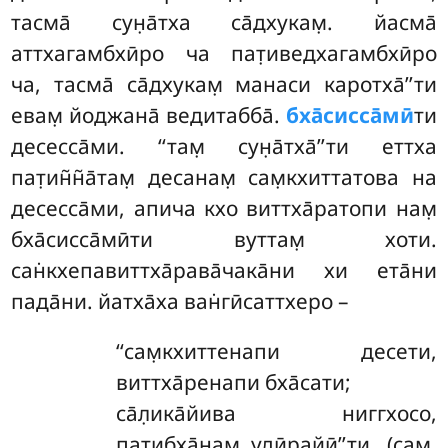
тасма̄ сун̣а̄тха са̄дхукам̣. йасма̄
аттхагамбхӣро ча пат̣иведхагамбхӣро
ча, тасма̄ са̄дхукам̣ манаси каротха̄’’ти
евам̣ йоджана̄ ведитабба̄.
бха̄сисса̄мӣ
ти
десесса̄ми. ‘‘там̣ сун̣а̄тха̄’’ти еттха
пат̣ин̃н̃а̄там̣ десанам̣ сам̣кхиттатова на
десесса̄ми, апича кхо виттха̄ратопи нам̣
бха̄сисса̄мӣти вуттам̣ хоти.
сан̇кхепавиттха̄рава̄чака̄ни хи ета̄ни
пада̄ни. йатха̄ха ван̇гӣсаттхеро –
‘‘сам̣кхиттенапи десети,
виттха̄ренапи бха̄сати;
са̄л̣ика̄йива ниггхосо,
пат̣ибха̄нам̣ удӣрайӣ’’ти. (сам̣.