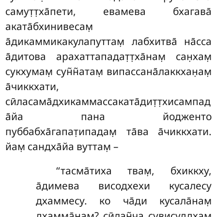
самут̣т̣ха̄пети, евамева бхагава̄
аката̄бхинивесам̣
а̄дикаммикакулапуттам̣ лабхитва̄ на̄сса
а̄дитова арахаттападат̣т̣ха̄нам̣ сан̣хам̣
сукхумам̣ сун̃н̃атам̣ випассана̄лаккхан̣ам̣
а̄чиккхати,
сӣласама̄дхикаммассаката̄дит̣т̣хисампад
а̄йа пана йодженто
пуббабха̄гапат̣ипадам̣ та̄ва а̄чиккхати.
йам̣ сандха̄йа вуттам̣ –
‘‘тасма̄тиха твам̣, бхиккху,
а̄димева висодхехи кусалесу
дхаммесу. ко ча̄ди кусала̄нам̣
дхамма̄нам̣? сӣлан̃ча сувисуддхам̣