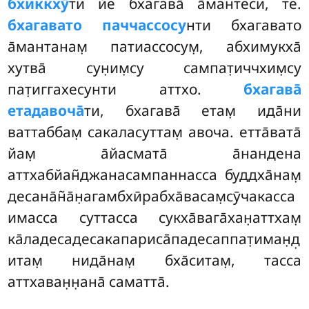
бхиккхӯ
ти йе бхагава̄ а̄мантеси, те.
бхагавато паччассосу
нти бхагавато
а̄мантанам̣ патиассосум̣, абхимукха̄
хутва̄ сун̣им̣су сампат̣иччхим̣су
пат̣иггахесунти аттхо.
бхагава̄
етадавоча̄
ти, бхагава̄ етам̣ ида̄ни
ваттаббам̣ сакаласуттам̣ авоча. етта̄вата̄
йам̣ а̄йасмата̄ а̄нандена
аттхабйан̃джанасампаннасса буддха̄нам̣
десана̄н̃а̄н̣агамбхӣрабха̄васам̣сӯчакасса
имасса суттасса сукха̄вага̄хан̣аттхам̣
ка̄ладесадесакапариса̄падесаппат̣иман̣д̣
итам̣ нида̄нам̣ бха̄ситам̣, тасса
аттхаван̣н̣ана̄ саматта̄.