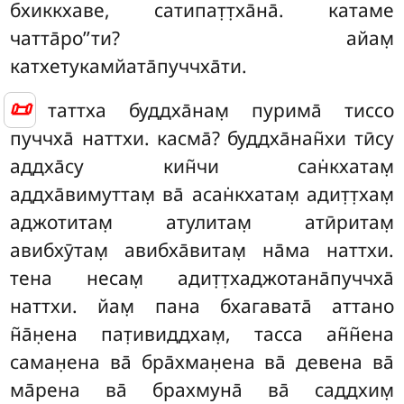
бхиккхаве, сатипат̣т̣ха̄на̄. катаме
чатта̄ро’’ти? айам̣
катхетукамйата̄пуччха̄ти.
📜
таттха буддха̄нам̣ пурима̄ тиссо
пуччха̄ наттхи. касма̄? буддха̄нан̃хи тӣсу
аддха̄су кин̃чи сан̇кхатам̣
аддха̄вимуттам̣ ва̄ асан̇кхатам̣ адит̣т̣хам̣
аджотитам̣ атулитам̣ атӣритам̣
авибхӯтам̣ авибха̄витам̣ на̄ма наттхи.
тена несам̣ адит̣т̣хаджотана̄пуччха̄
наттхи. йам̣ пана бхагавата̄ аттано
н̃а̄н̣ена пат̣ивиддхам̣, тасса ан̃н̃ена
саман̣ена ва̄ бра̄хман̣ена ва̄ девена ва̄
ма̄рена ва̄ брахмуна̄ ва̄ саддхим̣