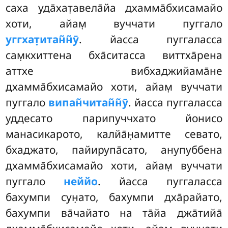
саха уда̄хат̣авела̄йа дхамма̄бхисамайо
хоти, айам̣ вуччати пуггало
уггхат̣итан̃н̃ӯ
. йасса пуггаласса
сам̣кхиттена бха̄ситасса виттха̄рена
аттхе
вибхаджийама̄не
дхамма̄бхисамайо хоти, айам̣ вуччати
пуггало
випан̃читан̃н̃ӯ
. йасса пуггаласса
уддесато парипуччхато йонисо
манасикарото, калйа̄н̣амитте севато,
бхаджато, пайирупа̄сато, анупуббена
дхамма̄бхисамайо хоти, айам̣ вуччати
пуггало
неййо
. йасса пуггаласса
бахумпи сун̣ато, бахумпи дха̄райато,
бахумпи ва̄чайато на та̄йа джа̄тийа̄