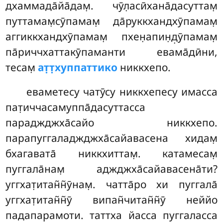
дхаммада̄йа̄дам̣. чӯл̣асӣхана̄дасуттам̣
путтамам̣сӯпамам̣ да̄руккхандхӯпамам̣
аггиккхандхӯпамам̣ пхен̣апин̣д̣ӯпамам̣
па̄риччхаттакӯпаманти евама̄дӣни,
тесам̣
ат̣т̣хуппаттико
никкхепо.
еваметесу чатӯсу никкхепесу имасса
пат̣иччасамуппа̄дасуттасса
параджджха̄сайо никкхепо.
парапуггаладжджха̄сайавасена хидам̣
бхагавата̄ никкхиттам̣. катамесам̣
пуггала̄нам̣ аджджха̄сайавасена̄ти?
уггхат̣итан̃н̃ӯнам̣. чатта̄ро хи пуггала̄
уггхат̣итан̃н̃ӯ випан̃читан̃н̃ӯ неййо
падапарамоти. таттха йасса пуггаласса