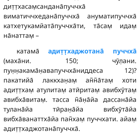
дит̣т̣хасам̣сандана̄пуччха̄
виматиччхедана̄пуччха̄ ануматипуччха̄
катхетукамйата̄пуччха̄ти, та̄сам̣ идам̣
на̄наттам̣ –
катама̄
адит̣т̣хаджотана̄ пуччха̄
(маха̄ни. 150; чӯл̣ани.
пун̣н̣акама̄н̣авапуччха̄ниддеса 12)?
пакатийа̄ лаккхан̣ам̣ ан̃н̃а̄там̣ хоти
адит̣т̣хам̣ атулитам̣ атӣритам̣ авибхӯтам̣
авибха̄витам̣. тасса н̃а̄н̣а̄йа дассана̄йа
тулана̄йа тӣран̣а̄йа вибхӯта̄йа
вибха̄ванаттха̄йа пан̃хам̣ пуччхати. айам̣
адит̣т̣хаджотана̄пуччха̄.