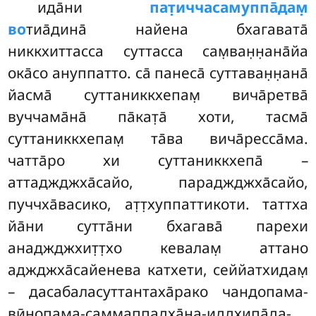
ида̄ни
пат̣иччасамуппа̄дам̣
во
тиа̄дина̄ найена бхагавата̄
никкхиттасса суттасса сам̣ван̣н̣ана̄йа
ока̄со ануппатто. са̄ панеса̄ суттаван̣н̣ана̄
йасма̄ суттаниккхепам̣ вича̄ретва̄
вуччама̄на̄ па̄кат̣а̄ хоти, тасма̄
суттаниккхепам̣ та̄ва вича̄ресса̄ма.
чатта̄ро хи суттаниккхепа̄ –
аттаджджха̄сайо, параджджха̄сайо,
пуччха̄васико, ат̣т̣хуппаттикоти. таттха
йа̄ни сутта̄ни бхагава̄ парехи
анаджджхит̣т̣хо кевалам̣ аттано
аджджха̄сайенева катхети, сеййатхидам̣
– дасабаласуттантаха̄рако чандопама-
вӣн̣опама-саммаппадха̄на-иддхипа̄да-