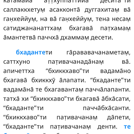
катама̄йа ат̣т̣хуппаттийа̄ десита̄’’ти
саллаккхетум̣ асакконта̄ дуггахитам̣ ва̄
ган̣хеййум̣, на ва̄ ган̣хеййум̣, тена несам̣
сатиджананаттхам̣ бхагава̄ пат̣хамам̣
а̄мантетва̄ паччха̄ дхаммам̣ десети.
бхаданте
ти
га̄рававачанаметам̣,
саттхуно пат̣ивачанада̄нам̣ ва̄.
апичеттха ‘‘бхиккхаво’’ти вадама̄но
бхагава̄ бхиккхӯ а̄лапати. ‘‘бхаданте’’ти
вадама̄на̄ те бхагавантам̣ пачча̄лапанти.
татха̄ хи ‘‘бхиккхаво’’ти бхагава̄ а̄бха̄сати,
‘‘бхаданте’’ти
пачча̄бха̄санти.
‘‘бхиккхаво’’ти пат̣ивачанам̣ да̄пети,
‘‘бхаданте’’ти пат̣ивачанам̣ денти.
те