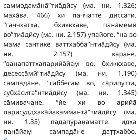
саммодама̄на̄’’тиа̄дӣсу (ма. ни. 1.326;
маха̄ва. 466) хи паччатте диссати.
‘‘гаччхатха, бхиккхаве, пан̣а̄меми
во’’тиа̄дӣсу (ма. ни. 2.157) упайоге. ‘‘на во
мама сантике ваттхабба’’нтиа̄дӣсу (ма.
ни. 2.157) каран̣е.
‘‘ванапаттхапарийа̄йам̣ во, бхиккхаве,
десесса̄мӣ’’тиа̄дӣсу (ма. ни. 1.190)
сампада̄не. ‘‘саббесам̣ во, са̄рипутта,
субха̄сита’’нтиа̄дӣсу (ма. ни. 1.345)
са̄мивачане. ‘‘йе хи во арийа̄
парисуддхака̄йакамманта̄’’тиа̄дӣсу
(ма.
ни. 1.35) падапӯран̣аматте. идха
пана̄йам̣ сампада̄не дат̣т̣хаббо.