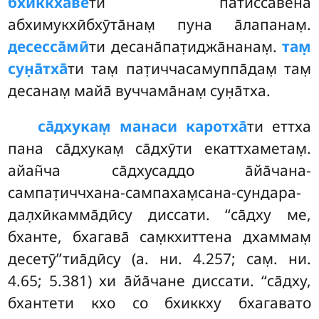
бхиккхаве
ти патиссавена
абхимукхӣбхӯта̄нам̣ пуна а̄лапанам̣.
десесса̄мӣ
ти десана̄пат̣иджа̄нанам̣.
там̣
сун̣а̄тха̄
ти там̣ пат̣иччасамуппа̄дам̣ там̣
десанам̣ майа̄ вуччама̄нам̣ сун̣а̄тха.
са̄дхукам̣ манаси каротха̄
ти еттха
пана са̄дхукам̣ са̄дхӯти екаттхаметам̣.
айан̃ча са̄дхусаддо а̄йа̄чана-
сампат̣иччхана-сампахам̣сана-сундара-
дал̣хӣкамма̄дӣсу диссати. ‘‘са̄дху ме,
бханте, бхагава̄ сам̣кхиттена дхаммам̣
десетӯ’’тиа̄дӣсу (а. ни. 4.257; сам̣. ни.
4.65; 5.381) хи а̄йа̄чане диссати. ‘‘са̄дху,
бхантети кхо со бхиккху бхагавато