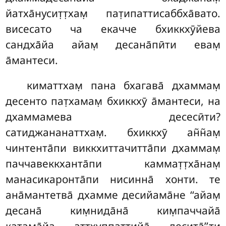
йатха̄нусит̣т̣хам̣ пат̣ипаттисаббха̄вато.
висесато ча екачче бхиккхӯйева
сандха̄йа айам̣ десана̄пӣти евам̣
а̄мантеси.
киматтхам̣ пана бхагава̄ дхаммам̣
десенто пат̣хамам̣ бхиккхӯ а̄мантеси, на
дхаммамева десесӣти?
сатиджананаттхам̣. бхиккхӯ ан̃н̃ам̣
чинтента̄пи виккхиттачитта̄пи дхаммам̣
паччавеккханта̄пи каммат̣т̣ха̄нам̣
манасикаронта̄пи нисинна̄ хонти. те
ана̄мантетва̄ дхамме десийама̄не ‘‘айам̣
десана̄ ким̣нида̄на̄ ким̣паччайа̄