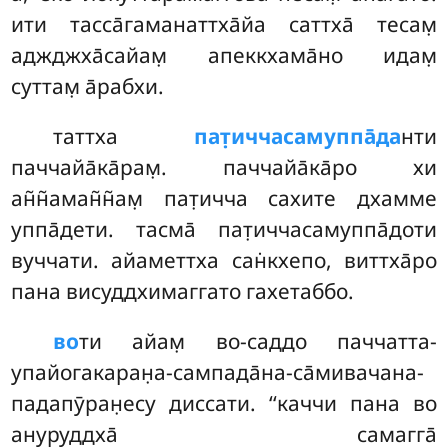
ити тасса̄гаманаттха̄йа саттха̄ тесам̣
аджджха̄сайам̣ апеккхама̄но идам̣
суттам̣ а̄рабхи.
таттха
пат̣иччасамуппа̄да
нти
паччайа̄ка̄рам̣. паччайа̄ка̄ро хи
ан̃н̃аман̃н̃ам̣ пат̣ичча сахите дхамме
уппа̄дети. тасма̄ пат̣иччасамуппа̄доти
вуччати. айаметтха сан̇кхепо, виттха̄ро
пана висуддхимаггато гахетаббо.
во
ти айам̣ во-саддо паччатта-
упайогакаран̣а-сампада̄на-са̄мивачана-
падапӯран̣есу диссати. ‘‘каччи пана во
ануруддха̄ самагга̄