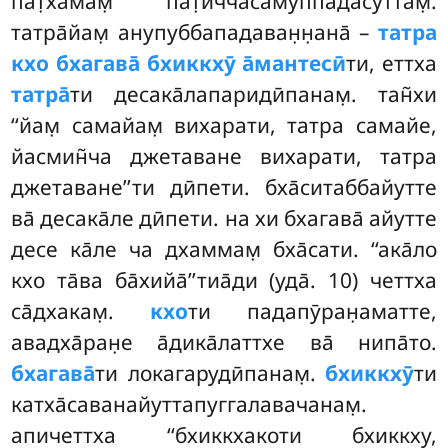
пат̣хамам̣ пат̣иччасамуппа̄дасуттам̣.
татра̄йам̣ анупуббападаван̣н̣ана̄ –
татра
кхо бхагава̄ бхиккхӯ а̄мантесӣ
ти, еттха
татра̄
ти десака̄лапаридӣпанам̣. тан̃хи
‘‘йам̣ самайам̣ вихарати, татра самайе,
йасмин̃ча джетаване вихарати, татра
джетаване’’ти дӣпети. бха̄ситаббайутте
ва̄ десака̄ле дӣпети. на хи бхагава̄ айутте
десе ка̄ле ча дхаммам̣ бха̄сати. ‘‘ака̄ло
кхо та̄ва ба̄хийа̄’’тиа̄ди (уда̄. 10) четтха
са̄дхакам̣.
кхо
ти падапӯран̣аматте,
авадха̄ран̣е а̄дика̄латтхе ва̄ нипа̄то.
бхагава̄
ти локагарудӣпанам̣.
бхиккхӯ
ти
катха̄саванайуттапуггалавачанам̣.
апичеттха ‘‘бхиккхакоти бхиккху,