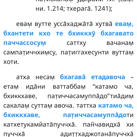
ни. 1.214; тхерага̄. 1241);
евам̣ вутте усса̄хаджа̄та̄ хутва̄
евам̣,
бхантети кхо те бхиккхӯ бхагавато
паччассосум̣
саттху вачанам̣
сампат̣иччхим̣су, пат̣иггахесунти вуттам̣
хоти.
атха несам̣
бхагава̄ етадавоча
–
етам̣ ида̄ни ваттаббам̣ ‘‘катамо ча,
бхиккхаве, пат̣иччасамуппа̄до’’тиа̄дим̣
сакалам̣ суттам̣ авоча. таттха
катамо ча,
бхиккхаве, пат̣иччасамуппа̄до
ти
катхетукамйата̄пуччха̄. пан̃чавидха̄ хи
пуччха̄ адит̣т̣хаджотана̄пуччха̄