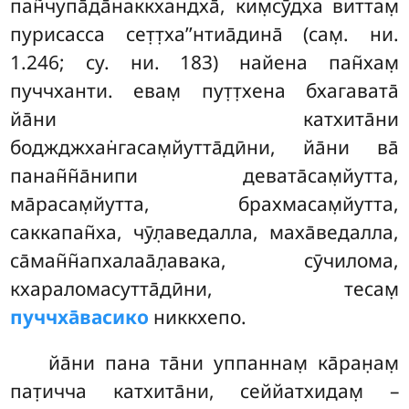
пан̃чупа̄да̄наккхандха̄, ким̣сӯдха виттам̣
пурисасса сет̣т̣ха’’нтиа̄дина̄ (сам̣. ни.
1.246; су. ни. 183) найена пан̃хам̣
пуччханти. евам̣ пут̣т̣хена бхагавата̄
йа̄ни
катхита̄ни
боджджхан̇гасам̣йутта̄дӣни, йа̄ни ва̄
панан̃н̃а̄нипи девата̄сам̣йутта,
ма̄расам̣йутта, брахмасам̣йутта,
саккапан̃ха, чӯл̣аведалла, маха̄ведалла,
са̄ман̃н̃апхалаа̄л̣авака, сӯчилома,
кхараломасутта̄дӣни, тесам̣
пуччха̄васико
никкхепо.
йа̄ни пана та̄ни уппаннам̣ ка̄ран̣ам̣
пат̣ичча катхита̄ни, сеййатхидам̣ –