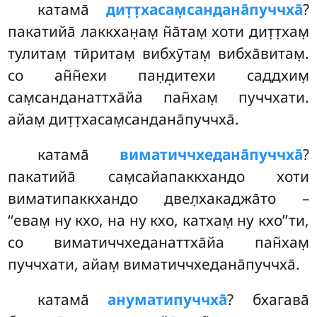
катама̄
дит̣т̣хасам̣сандана̄пуччха̄
?
пакатийа̄ лаккхан̣ам̣ н̃а̄там̣ хоти дит̣т̣хам̣
тулитам̣ тӣритам̣ вибхӯтам̣ вибха̄витам̣.
со ан̃н̃ехи пан̣д̣итехи саддхим̣
сам̣санданаттха̄йа пан̃хам̣ пуччхати.
айам̣ дит̣т̣хасам̣сандана̄пуччха̄.
катама̄
виматиччхедана̄пуччха̄
?
пакатийа̄ сам̣сайапаккхандо хоти
виматипаккхандо двел̣хакаджа̄то –
‘‘евам̣ ну кхо, на ну кхо, катхам̣ ну кхо’’ти,
со виматиччхеданаттха̄йа
пан̃хам̣
пуччхати, айам̣ виматиччхедана̄пуччха̄.
катама̄
ануматипуччха̄
? бхагава̄