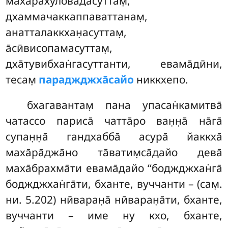
маха̄ра̄хулова̄дасуттам̣,
дхаммачаккаппаваттанам̣,
анатталаккхан̣асуттам̣,
а̄сӣвисопамасуттам̣,
дха̄тувибхан̇гасуттанти, евама̄дӣни,
тесам̣
параджджха̄сайо
никкхепо.
бхагавантам̣ пана упасан̇камитва̄
чатассо париса̄ чатта̄ро ван̣н̣а̄ на̄га̄
супан̣н̣а̄ гандхабба̄ асура̄ йаккха̄
маха̄ра̄джа̄но та̄ватим̣са̄дайо дева̄
маха̄брахма̄ти евама̄дайо ‘‘боджджхан̇га̄
боджджхан̇га̄ти, бханте, вуччанти – (сам̣.
ни. 5.202) нӣваран̣а̄ нӣваран̣а̄ти, бханте,
вуччанти
– име ну кхо, бханте,