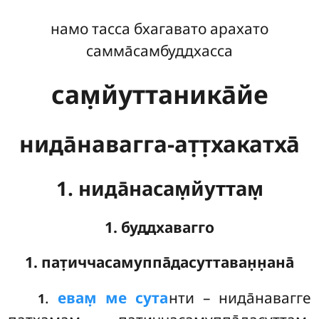
намо тасса бхагавато арахато
самма̄самбуддхасса
сам̣йуттаника̄йе
нида̄навагга-ат̣т̣хакатха̄
1. нида̄насам̣йуттам̣
1. буддхавагго
1. пат̣иччасамуппа̄дасуттаван̣н̣ана̄
.
евам̣
ме сута
нти – нида̄навагге
1