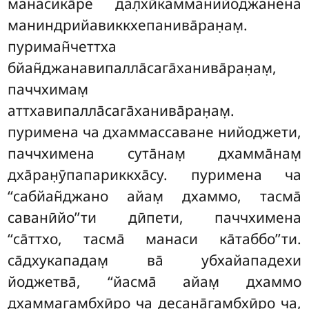
манасика̄ре дал̣хӣкамманийоджанена
маниндрийавиккхепанива̄ран̣ам̣.
пуриман̃четтха
бйан̃джанавипалла̄сага̄ханива̄ран̣ам̣,
паччхимам̣
аттхавипалла̄сага̄ханива̄ран̣ам̣.
пуримена ча дхаммассаване нийоджети,
паччхимена сута̄нам̣ дхамма̄нам̣
дха̄ран̣ӯпапариккха̄су. пуримена ча
‘‘сабйан̃джано айам̣ дхаммо, тасма̄
саванӣйо’’ти
дӣпети, паччхимена
‘‘са̄ттхо, тасма̄ манаси ка̄таббо’’ти.
са̄дхукападам̣ ва̄ убхайападехи
йоджетва̄, ‘‘йасма̄ айам̣ дхаммо
дхаммагамбхӣро ча десана̄гамбхӣро ча,