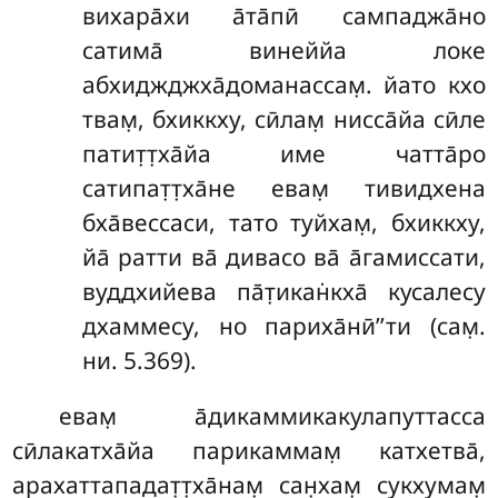
вихара̄хи а̄та̄пӣ сампаджа̄но
сатима̄ винеййа локе
абхиджджха̄доманассам̣. йато кхо
твам̣, бхиккху, сӣлам̣ нисса̄йа сӣле
патит̣т̣ха̄йа име чатта̄ро
сатипат̣т̣ха̄не евам̣ тивидхена
бха̄вессаси, тато туйхам̣, бхиккху,
йа̄ ратти ва̄ дивасо ва̄ а̄гамиссати,
вуддхийева па̄т̣икан̇кха̄ кусалесу
дхаммесу, но париха̄нӣ’’ти (сам̣.
ни. 5.369).
евам̣ а̄дикаммикакулапуттасса
сӣлакатха̄йа парикаммам̣ катхетва̄,
арахаттападат̣т̣ха̄нам̣ сан̣хам̣ сукхумам̣