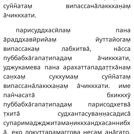
сун̃н̃атам̣ випассана̄лаккхан̣ам̣
а̄чиккхати.
парисуддхасӣлам̣ пана
а̄раддхавӣрийам̣ йуттайогам̣
випассакам̣ лабхитва̄, на̄сса
пуббабха̄гапат̣ипадам̣ а̄чиккхати,
уджукамева пана арахаттападат̣т̣ха̄нам̣
сан̣хам̣ сукхумам̣ сун̃н̃атам̣
випассана̄лаккхан̣ам̣ а̄чиккхати. име
пан̃часата̄ бхиккхӯ
пуббабха̄гапат̣ипадам̣ парисодхетва̄
т̣хита̄ судхантасуван̣н̣асадиса̄
супаримаджджитаман̣иккхандхасаннибх
а̄, еко локуттарамаггова несам̣ ана̄гато.