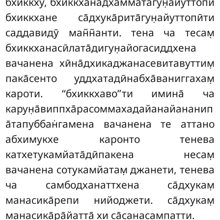
бхиккху, бхиккханадхаммата̄гун̣айуттопи
бхиккхане са̄дхука̄рита̄гун̣айуттопӣти
саддавидӯ ман̃н̃анти. тена ча тесам̣
бхиккханасӣлата̄дигун̣айогасиддхена
вачанена хӣна̄дхикаджанасевитавуттим̣
пака̄сенто уддхатадӣнабха̄ваниггахам̣
кароти. ‘‘бхиккхаво’’ти имина̄ ча
карун̣а̄виппха̄расоммахадайанайананип
а̄тапуббан̇гамена вачанена те аттано
абхимукхе каронто тенева
катхетукамйата̄дӣпакена несам̣
вачанена сотукамйатам̣ джанети, тенева
ча самбодханаттхена са̄дхукам̣
манасика̄репи нийоджети. са̄дхукам̣
манасика̄ра̄йатта̄ хи са̄санасампатти.