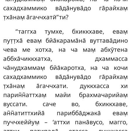
сахадхаммико ва̄да̄нува̄до га̄райхам̣
т̣ха̄нам̣ а̄гаччхатӣ’’ти?
‘‘таггха тумхе, бхиккхаве, евам̣
пут̣т̣ха̄ евам̣ бйа̄карама̄на̄ вуттава̄дино
чева ме хотха, на ча мам̣ абхӯтена
аббха̄чиккхатха, дхаммасса
ча̄нудхаммам̣ бйа̄каротха, на ча кочи
сахадхаммико ва̄да̄нува̄до га̄райхам̣
т̣ха̄нам̣ а̄гаччхати. дуккхасса хи
парин̃н̃аттхам̣ майи брахмачарийам̣
вуссати. саче во, бхиккхаве,
ан̃н̃атиттхийа̄ парибба̄джака̄ евам̣
пуччхеййум̣ – ‘аттхи пана̄вусо, магго,