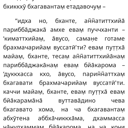
бхиккхӯ бхагавантам̣ етадавочум̣ –
‘‘идха но, бханте, ан̃н̃атиттхийа̄
парибба̄джака̄ амхе евам̣ пуччханти –
‘киматтхийам̣, а̄вусо, саман̣е готаме
брахмачарийам̣ вуссатӣ’ти? евам̣ пут̣т̣ха̄
майам̣, бханте, тесам̣ ан̃н̃атиттхийа̄нам̣
парибба̄джака̄нам̣ евам̣ бйа̄карома –
‘дуккхасса кхо, а̄вусо, парин̃н̃аттхам̣
бхагавати брахмачарийам̣ вуссатӣ’ти.
каччи майам̣, бханте, евам̣ пут̣т̣ха̄ евам̣
бйа̄карама̄на̄ вуттава̄дино чева
бхагавато хома, на ча бхагавантам̣
абхӯтена аббха̄чиккха̄ма, дхаммасса
ча̄нудхаммам̣
бйа̄карома, на ча кочи