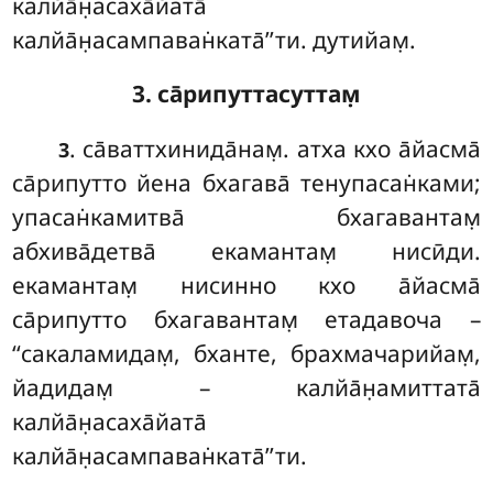
калйа̄н̣асаха̄йата̄
калйа̄н̣асампаван̇ката̄’’ти. дутийам̣.
3. са̄рипуттасуттам̣
. са̄ваттхинида̄нам̣. атха кхо а̄йасма̄
3
са̄рипутто йена бхагава̄ тенупасан̇ками;
упасан̇камитва̄ бхагавантам̣
абхива̄детва̄ екамантам̣ нисӣди.
екамантам̣ нисинно кхо а̄йасма̄
са̄рипутто бхагавантам̣ етадавоча –
‘‘сакаламидам̣, бханте, брахмачарийам̣,
йадидам̣ – калйа̄н̣амиттата̄
калйа̄н̣асаха̄йата̄
калйа̄н̣асампаван̇ката̄’’ти.