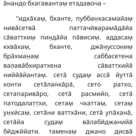
а̄нандо бхагавантам̣ етадавоча –
‘‘идха̄хам̣, бханте, пуббан̣хасамайам̣
нива̄сетва̄ паттачӣварама̄да̄йа
са̄ваттхим̣ пин̣д̣а̄йа па̄висим̣. аддасам̣
кхва̄хам̣, бханте, джа̄н̣уссон̣им̣
бра̄хман̣ам̣ саббасетена
вал̣ава̄бхиратхена са̄ваттхийа̄
ниййа̄йантам̣. сета̄ судам̣ асса̄ йутта̄
хонти сета̄лан̇ка̄ра̄, сето ратхо,
сетапарива̄ро, сета̄ расмийо, сета̄
патодалат̣т̣хи, сетам̣ чхаттам̣, сетам̣
ун̣хӣсам̣, сета̄ни ваттха̄ни, сета̄
упа̄хана̄,
сета̄йа судам̣ ва̄лабӣджанийа̄
бӣджӣйати. таменам̣ джано дисва̄