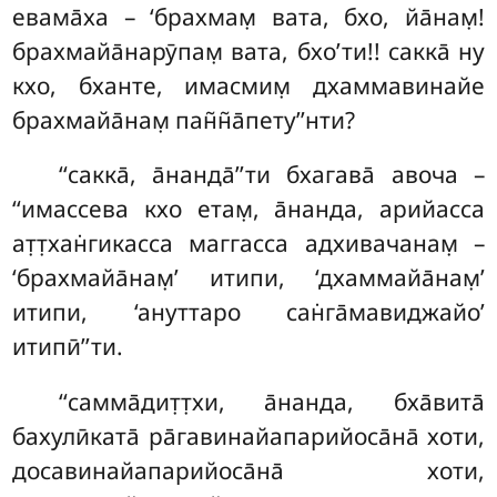
евама̄ха – ‘брахмам̣ вата, бхо, йа̄нам̣!
брахмайа̄нарӯпам̣ вата, бхо’ти!! сакка̄ ну
кхо, бханте, имасмим̣ дхаммавинайе
брахмайа̄нам̣ пан̃н̃а̄пету’’нти?
‘‘сакка̄
, а̄нанда̄’’ти бхагава̄ авоча –
‘‘имассева кхо етам̣, а̄нанда, арийасса
ат̣т̣хан̇гикасса маггасса адхивачанам̣ –
‘брахмайа̄нам̣’ итипи, ‘дхаммайа̄нам̣’
итипи, ‘ануттаро сан̇га̄мавиджайо’
итипӣ’’ти.
‘‘самма̄дит̣т̣хи, а̄нанда, бха̄вита̄
бахулӣката̄ ра̄гавинайапарийоса̄на̄ хоти,
досавинайапарийоса̄на̄ хоти,