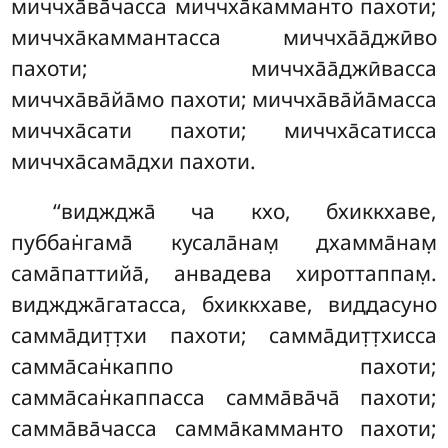
миччха̄ва̄часса миччха̄камманто пахоти;
миччха̄каммантасса миччха̄а̄джӣво
пахоти; миччха̄а̄джӣвасса
миччха̄ва̄йа̄мо пахоти; миччха̄ва̄йа̄масса
миччха̄сати пахоти; миччха̄сатисса
миччха̄сама̄дхи пахоти.
‘‘виджджа̄
ча кхо, бхиккхаве,
пуббан̇гама̄ кусала̄нам̣ дхамма̄нам̣
сама̄паттийа̄, анвадева хироттаппам̣.
виджджа̄гатасса, бхиккхаве
, виддасуно
самма̄дит̣т̣хи
пахоти; самма̄дит̣т̣хисса
самма̄сан̇каппо пахоти;
самма̄сан̇каппасса самма̄ва̄ча̄ пахоти;
самма̄ва̄часса самма̄камманто пахоти;