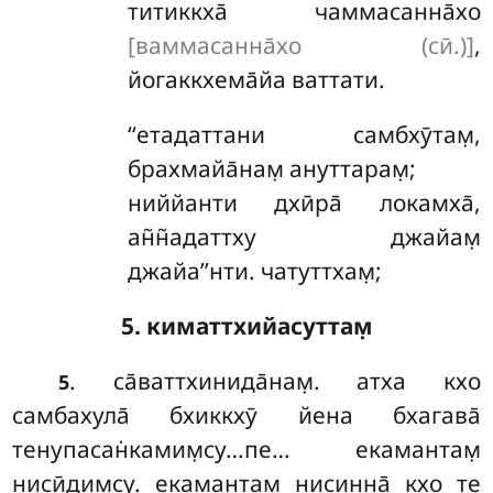
титиккха̄ чаммасанна̄хо
[ваммасанна̄хо (сӣ.)]
,
йогаккхема̄йа ваттати.
‘‘етадаттани
самбхӯтам̣,
брахмайа̄нам̣ ануттарам̣;
ниййанти дхӣра̄ локамха̄,
ан̃н̃адаттху джайам̣
джайа’’нти. чатуттхам̣;
5. киматтхийасуттам̣
. са̄ваттхинида̄нам̣. атха кхо
5
самбахула̄ бхиккхӯ йена бхагава̄
тенупасан̇камим̣су…пе… екамантам̣
нисӣдим̣су. екамантам̣ нисинна̄ кхо те