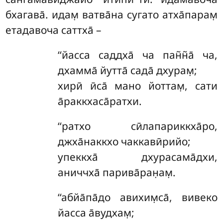
бхагава̄. идам̣ ватва̄на сугато атха̄парам̣
етадавоча саттха̄ –
‘‘йасса саддха̄ ча пан̃н̃а̄ ча,
дхамма̄ йутта̄ сада̄ дхурам̣;
хирӣ ӣса̄ мано йоттам̣, сати
а̄раккхаса̄ратхи.
‘‘ратхо сӣлапариккха̄ро,
джха̄наккхо чаккавӣрийо;
упеккха̄ дхурасама̄дхи,
аниччха̄ парива̄ран̣ам̣.
‘‘абйа̄па̄до авихим̣са̄, вивеко
йасса а̄вудхам̣;