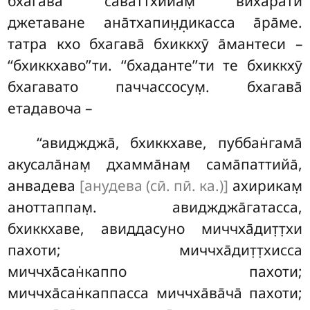
бхагава̄ са̄ваттхийам̣ вихарати
джетаване ана̄тхапин̣д̣икасса а̄ра̄ме.
татра кхо бхагава̄ бхиккхӯ а̄мантеси –
‘‘бхиккхаво’’ти. ‘‘бхаданте’’ти те бхиккхӯ
бхагавато паччассосум̣. бхагава̄
етадавоча –
‘‘авиджджа̄, бхиккхаве, пуббан̇гама̄
акусала̄нам̣ дхамма̄нам̣ сама̄паттийа̄,
анвадева
[анудева (сӣ. пӣ. ка.)]
ахирикам̣
аноттаппам̣
. авиджджа̄гатасса,
бхиккхаве, авиддасуно миччха̄дит̣т̣хи
пахоти; миччха̄дит̣т̣хисса
миччха̄сан̇каппо пахоти;
миччха̄сан̇каппасса миччха̄ва̄ча̄ пахоти;