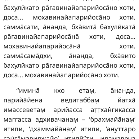
бахулӣкато ра̄гавинайапарийоса̄но
хоти,
доса… мохавинайапарийоса̄но хоти.
самма̄сати, а̄нанда, бха̄вита̄ бахулӣката̄
ра̄гавинайапарийоса̄на̄ хоти, доса…
мохавинайапарийоса̄на̄ хоти.
самма̄сама̄дхи, а̄нанда, бха̄вито
бахулӣкато ра̄гавинайапарийоса̄но
хоти,
доса… мохавинайапарийоса̄но хоти.
‘‘имина̄ кхо етам̣, а̄нанда,
парийа̄йена ведитаббам̣ йатха̄
имассеветам̣ арийасса ат̣т̣хан̇гикасса
маггасса адхивачанам̣ – ‘брахмайа̄нам̣’
итипи, ‘дхаммайа̄нам̣’ итипи, ‘ануттаро
сан̇га̄мавиджайо’ итипӣ’’ти. идамавоча