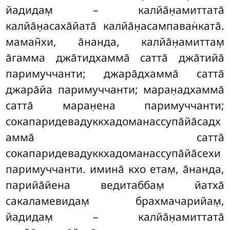
йадидам̣ – калйа̄н̣амиттата̄
калйа̄н̣асаха̄йата̄ калйа̄н̣асампаван̇ката̄.
маман̃хи, а̄нанда, калйа̄н̣амиттам̣
а̄гамма джа̄тидхамма̄ сатта̄ джа̄тийа̄
паримуччанти; джара̄дхамма̄ сатта̄
джара̄йа паримуччанти; маран̣адхамма̄
сатта̄ маран̣ена паримуччанти;
сокапаридевадуккхадоманассупа̄йа̄садх
амма̄ сатта̄
сокапаридевадуккхадоманассупа̄йа̄сехи
паримуччанти. имина̄ кхо етам̣, а̄нанда,
парийа̄йена ведитаббам̣ йатха̄
сакаламевидам̣ брахмачарийам̣,
йадидам̣ – калйа̄н̣амиттата̄