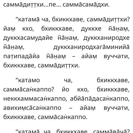
самма̄дит̣т̣хи…пе… самма̄сама̄дхи.
‘‘катама̄ ча, бхиккхаве, самма̄дит̣т̣хи?
йам̣ кхо, бхиккхаве, дуккхе
н̃а̄н̣ам̣,
дуккхасамудайе н̃а̄н̣ам̣
, дуккханиродхе
н̃а̄н̣ам̣, дуккханиродхага̄минийа̄
пат̣ипада̄йа н̃а̄н̣ам̣ – айам̣ вуччати,
бхиккхаве, самма̄дит̣т̣хи.
‘‘катамо ча, бхиккхаве,
самма̄сан̇каппо? йо кхо, бхиккхаве,
неккхаммасан̇каппо
, абйа̄па̄дасан̇каппо,
авихим̣са̄сан̇каппо – айам̣ вуччати,
бхиккхаве, самма̄сан̇каппо.
‘‘катама̄ ча, бхиккхаве, самма̄ва̄ча̄?