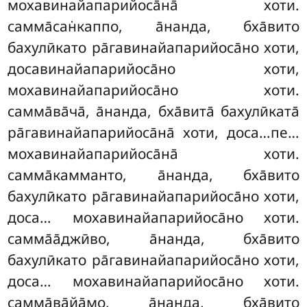
мохавинайапарийоса̄на̄ хоти.
самма̄сан̇каппо, а̄нанда, бха̄вито
бахулӣкато ра̄гавинайапарийоса̄но хоти,
досавинайапарийоса̄но хоти,
мохавинайапарийоса̄но хоти.
самма̄ва̄ча̄, а̄нанда, бха̄вита̄ бахулӣката̄
ра̄гавинайапарийоса̄на̄ хоти, доса…пе…
мохавинайапарийоса̄на̄ хоти.
самма̄камманто, а̄нанда, бха̄вито
бахулӣкато ра̄гавинайапарийоса̄но хоти,
доса… мохавинайапарийоса̄но хоти.
самма̄а̄джӣво, а̄нанда, бха̄вито
бахулӣкато ра̄гавинайапарийоса̄но хоти,
доса… мохавинайапарийоса̄но хоти
.
самма̄ва̄йа̄мо, а̄нанда, бха̄вито