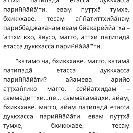
аттхи пат̣ипада̄ етасса дуккхасса
парин̃н̃а̄йа̄’ти, евам̣ пут̣т̣ха̄ тумхе,
бхиккхаве, тесам̣ ан̃н̃атиттхийа̄нам̣
парибба̄джака̄нам̣ евам̣ бйа̄кареййа̄тха –
‘аттхи кхо, а̄вусо, магго, аттхи пат̣ипада̄
етасса дуккхасса парин̃н̃а̄йа̄’’’ти.
‘‘катамо ча, бхиккхаве, магго, катама̄
пат̣ипада̄ етасса дуккхасса
парин̃н̃а̄йа̄ти? айамева арийо
ат̣т̣хан̇гико магго, сеййатхидам̣ –
самма̄дит̣т̣хи…пе… самма̄сама̄дхи. айам̣,
бхиккхаве, магго, айам̣ пат̣ипада̄ етасса
дуккхасса парин̃н̃а̄йа̄ти. евам̣ пут̣т̣ха̄
тумхе, бхиккхаве, тесам̣