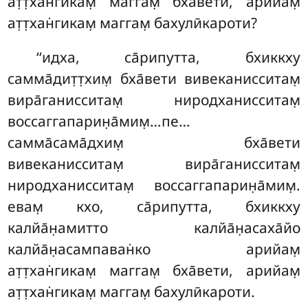
ат̣т̣хан̇гикам̣ маггам̣ бха̄вети, арийам̣
ат̣т̣хан̇гикам̣ маггам̣ бахулӣкароти?
‘‘идха, са̄рипутта, бхиккху
самма̄дит̣т̣хим̣ бха̄вети вивеканисситам̣
вира̄ганисситам̣ ниродханисситам̣
воссаггапарин̣а̄мим̣…пе…
самма̄сама̄дхим̣ бха̄вети
вивеканисситам̣ вира̄ганисситам̣
ниродханисситам̣
воссаггапарин̣а̄мим̣.
евам̣ кхо, са̄рипутта, бхиккху
калйа̄н̣амитто калйа̄н̣асаха̄йо
калйа̄н̣асампаван̇ко арийам̣
ат̣т̣хан̇гикам̣ маггам̣ бха̄вети, арийам̣
ат̣т̣хан̇гикам̣ маггам̣ бахулӣкароти.