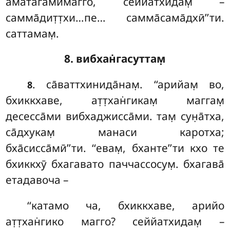
аматага̄мимагго, сеййатхидам̣ –
самма̄дит̣т̣хи…пе… самма̄сама̄дхӣ’’ти.
саттамам̣.
8. вибхан̇гасуттам̣
. са̄ваттхинида̄нам̣. ‘‘арийам̣ во,
8
бхиккхаве, ат̣т̣хан̇гикам̣ маггам̣
десесса̄ми вибхаджисса̄ми. там̣ сун̣а̄тха,
са̄дхукам̣ манаси каротха;
бха̄сисса̄мӣ’’ти. ‘‘евам̣, бханте’’ти кхо те
бхиккхӯ бхагавато паччассосум̣. бхагава̄
етадавоча –
‘‘катамо ча, бхиккхаве, арийо
ат̣т̣хан̇гико магго? сеййатхидам̣ –