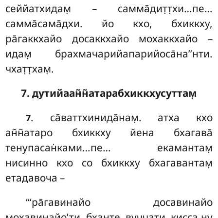
сеййатхидам̣ – самма̄дит̣т̣хи…пе…
самма̄сама̄дхи
. йо кхо, бхиккху,
ра̄гаккхайо досаккхайо мохаккхайо –
идам̣ брахмачарийапарийоса̄на’’нти.
чхат̣т̣хам̣.
7. дутийаан̃н̃атарабхиккхусуттам̣
. са̄ваттхинида̄нам̣. атха кхо
7
ан̃н̃атаро бхиккху йена бхагава̄
тенупасан̇ками…пе… екамантам̣
нисинно кхо со бхиккху бхагавантам̣
етадавоча –
‘‘‘ра̄гавинайо досавинайо
мохавинайо’ти, бханте, вуччати. кисса ну