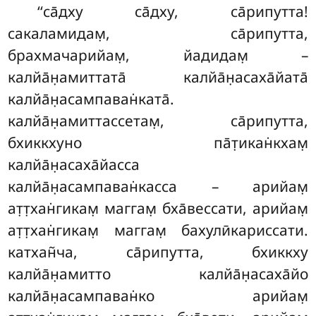
‘‘са̄дху
са̄дху, са̄рипутта!
сакаламидам̣, са̄рипутта,
брахмачарийам̣, йадидам̣ –
калйа̄н̣амиттата̄ калйа̄н̣асаха̄йата̄
калйа̄н̣асампаван̇ката̄.
калйа̄н̣амиттассетам̣, са̄рипутта,
бхиккхуно па̄т̣икан̇кхам̣
калйа̄н̣асаха̄йасса
калйа̄н̣асампаван̇касса – арийам̣
ат̣т̣хан̇гикам̣ маггам̣ бха̄вессати, арийам̣
ат̣т̣хан̇гикам̣ маггам̣
бахулӣкариссати.
катхан̃ча, са̄рипутта, бхиккху
калйа̄н̣амитто калйа̄н̣асаха̄йо
калйа̄н̣асампаван̇ко арийам̣