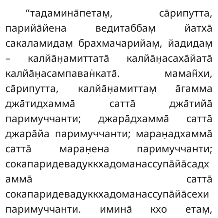
‘‘тадамина̄петам̣, са̄рипутта,
парийа̄йена ведитаббам̣ йатха̄
сакаламидам̣ брахмачарийам̣, йадидам̣
– калйа̄н̣амиттата̄ калйа̄н̣асаха̄йата̄
калйа̄н̣асампаван̇ката̄. маман̃хи,
са̄рипутта, калйа̄н̣амиттам̣ а̄гамма
джа̄тидхамма̄ сатта̄ джа̄тийа̄
паримуччанти; джара̄дхамма̄ сатта̄
джара̄йа паримуччанти; маран̣адхамма̄
сатта̄ маран̣ена паримуччанти;
сокапаридевадуккхадоманассупа̄йа̄садх
амма̄ сатта̄
сокапаридевадуккхадоманассупа̄йа̄сехи
паримуччанти. имина̄ кхо етам̣,