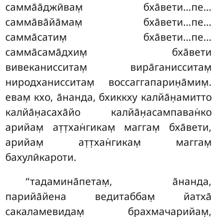
самма̄а̄джӣвам̣ бха̄вети…пе…
самма̄ва̄йа̄мам̣ бха̄вети…пе…
самма̄сатим̣ бха̄вети…пе…
самма̄сама̄дхим̣ бха̄вети
вивеканисситам̣ вира̄ганисситам̣
ниродханисситам̣ воссаггапарин̣а̄мим̣.
евам̣ кхо, а̄нанда, бхиккху калйа̄н̣амитто
калйа̄н̣асаха̄йо калйа̄н̣асампаван̇ко
арийам̣ ат̣т̣хан̇гикам̣ маггам̣ бха̄вети,
арийам̣ ат̣т̣хан̇гикам̣ маггам̣
бахулӣкароти.
‘‘тадамина̄петам̣
, а̄нанда,
парийа̄йена ведитаббам̣ йатха̄
сакаламевидам̣ брахмачарийам̣,