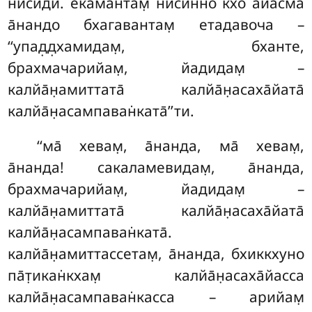
нисӣди. екамантам̣ нисинно кхо а̄йасма̄
а̄нандо бхагавантам̣ етадавоча –
‘‘упад̣д̣хамидам̣, бханте,
брахмачарийам̣, йадидам̣ –
калйа̄н̣амиттата̄ калйа̄н̣асаха̄йата̄
калйа̄н̣асампаван̇ката̄’’ти.
‘‘ма̄ хевам̣, а̄нанда, ма̄ хевам̣,
а̄нанда! сакаламевидам̣, а̄нанда,
брахмачарийам̣, йадидам̣ –
калйа̄н̣амиттата̄ калйа̄н̣асаха̄йата̄
калйа̄н̣асампаван̇ката̄.
калйа̄н̣амиттассетам̣, а̄нанда, бхиккхуно
па̄т̣икан̇кхам̣ калйа̄н̣асаха̄йасса
калйа̄н̣асампаван̇касса – арийам̣