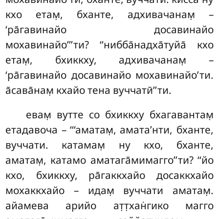
кхо етам̣, бханте, адхивачанам̣ –
‘ра̄гавинайо досавинайо
мохавинайо’’’ти? ‘‘нибба̄надха̄туйа̄ кхо
етам̣, бхиккху, адхивачанам̣ –
‘ра̄гавинайо досавинайо мохавинайо’ти.
а̄сава̄нам̣ кхайо тена вуччатӣ’’ти.
евам̣ вутте со бхиккху бхагавантам̣
етадавоча – ‘‘‘аматам̣, амата’нти, бханте,
вуччати. катамам̣ ну кхо, бханте,
аматам̣, катамо аматага̄мимагго’’ти? ‘‘йо
кхо, бхиккху, ра̄гаккхайо досаккхайо
мохаккхайо – идам̣ вуччати аматам̣.
айамева арийо ат̣т̣хан̇гико магго