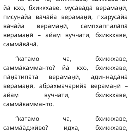
йа̄ кхо, бхиккхаве, муса̄ва̄да̄ вераман̣ӣ,
писун̣а̄йа ва̄ча̄йа вераман̣ӣ, пхаруса̄йа
ва̄ча̄йа вераман̣ӣ, сампхаппала̄па̄
вераман̣ӣ – айам̣ вуччати, бхиккхаве,
самма̄ва̄ча̄.
‘‘катамо ча, бхиккхаве,
самма̄камманто? йа̄ кхо, бхиккхаве,
па̄н̣а̄типа̄та̄ вераман̣ӣ, адинна̄да̄на̄
вераман̣ӣ, абрахмачарийа̄ вераман̣ӣ –
айам̣ вуччати, бхиккхаве,
самма̄камманто.
‘‘катамо ча, бхиккхаве,
самма̄а̄джӣво? идха, бхиккхаве,