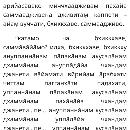
арийаса̄вако миччха̄а̄джӣвам̣ паха̄йа
самма̄а̄джӣвена джӣвитам̣ каппети –
айам̣ вуччати, бхиккхаве, самма̄а̄джӣво.
‘‘катамо ча, бхиккхаве,
самма̄ва̄йа̄мо? идха, бхиккхаве, бхиккху
ануппанна̄нам̣ па̄пака̄нам̣ акусала̄нам̣
дхамма̄нам̣ ануппа̄да̄йа чхандам̣
джанети ва̄йамати вӣрийам̣ а̄рабхати
читтам̣ пагган̣ха̄ти падахати,
уппанна̄нам̣ па̄пака̄нам̣ акусала̄нам̣
дхамма̄нам̣ паха̄на̄йа чхандам̣
джанети…пе… ануппанна̄нам̣ кусала̄нам̣
дхамма̄нам̣ уппа̄да̄йа чхандам̣
джанети…пе… уппанна̄нам̣ кусала̄нам̣