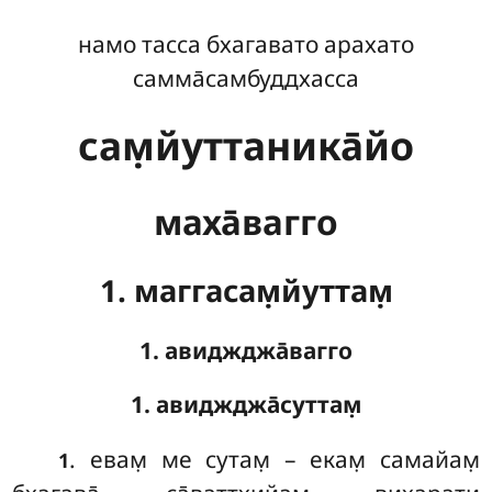
намо тасса бхагавато арахато
самма̄самбуддхасса
сам̣йуттаника̄йо
маха̄вагго
1. маггасам̣йуттам̣
1. авиджджа̄вагго
1. авиджджа̄суттам̣
. евам̣
ме сутам̣ – екам̣ самайам̣
1