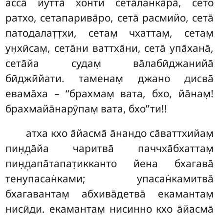
асса̄ йутта̄ хонти сета̄лан̇ка̄ра̄, сето
ратхо, сетапарива̄ро, сета̄ расмийо, сета̄
патодалат̣т̣хи, сетам̣ чхаттам̣, сетам̣
ун̣хӣсам̣
, сета̄ни ваттха̄ни, сета̄ упа̄хана̄,
сета̄йа судам̣ ва̄лабӣджанийа̄
бӣджӣйати. таменам̣ джано дисва̄
евама̄ха – ‘‘брахмам̣ вата, бхо, йа̄нам̣!
брахмайа̄нарӯпам̣ вата, бхо’’ти!!
атха кхо а̄йасма̄ а̄нандо са̄ваттхийам̣
пин̣д̣а̄йа чаритва̄ паччха̄бхаттам̣
пин̣д̣апа̄тапат̣икканто йена бхагава̄
тенупасан̇ками
; упасан̇камитва̄
бхагавантам̣ абхива̄детва̄ екамантам̣
нисӣди. екамантам̣ нисинно кхо а̄йасма̄