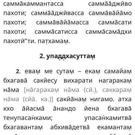
самма̄каммантасса самма̄а̄джӣво
пахоти; самма̄а̄джӣвасса самма̄ва̄йа̄мо
пахоти; самма̄ва̄йа̄масса самма̄сати
пахоти; самма̄сатисса самма̄сама̄дхи
пахотӣ’’ти. пат̣хамам̣.
2. упад̣д̣хасуттам̣
. евам̣ ме сутам̣ – екам̣ самайам̣
2
бхагава̄ сакйесу вихарати нагаракам̣
на̄ма
[на̄гаракам̣ на̄ма (сӣ.), саккарам̣
на̄ма (сйа̄. ка.)]
сакйа̄нам̣ нигамо. атха
кхо а̄йасма̄ а̄нандо йена бхагава̄
тенупасан̇ками; упасан̇камитва̄
бхагавантам̣ абхива̄детва̄ екамантам̣