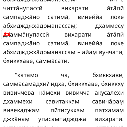
читта̄нупассӣ вихарати а̄та̄пӣ
сампаджа̄но
сатима̄, винеййа локе
абхиджджха̄доманассам̣; дхаммесу
📜
дхамма̄нупассӣ вихарати
а̄та̄пӣ
сампаджа̄но сатима̄, винеййа локе
абхиджджха̄доманассам̣ – айам̣ вуччати,
бхиккхаве, самма̄сати.
‘‘катамо
ча, бхиккхаве,
самма̄сама̄дхи? идха, бхиккхаве, бхиккху
вивиччева ка̄мехи вивичча акусалехи
дхаммехи савитаккам̣ савича̄рам̣
вивекаджам̣ пӣтисукхам̣ пат̣хамам̣
джха̄нам̣ упасампаджджа вихарати.