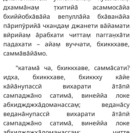
дхамма̄нам̣ т̣хитийа̄ асаммоса̄йа
бхиййобха̄ва̄йа вепулла̄йа бха̄вана̄йа
па̄рипӯрийа̄ чхандам̣ джанети ва̄йамати
вӣрийам̣ а̄рабхати читтам̣ пагган̣ха̄ти
падахати – айам̣
вуччати, бхиккхаве,
самма̄ва̄йа̄мо.
‘‘катама̄ ча, бхиккхаве, самма̄сати?
идха, бхиккхаве, бхиккху ка̄йе
ка̄йа̄нупассӣ вихарати а̄та̄пӣ
сампаджа̄но сатима̄, винеййа локе
абхиджджха̄доманассам̣; ведана̄су
ведана̄нупассӣ вихарати а̄та̄пӣ
сампаджа̄но сатима̄, винеййа локе
абхиджджха̄доманассам̣; читте