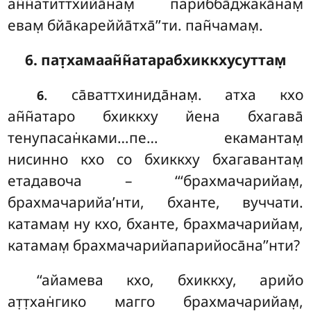
ан̃н̃атиттхийа̄нам̣ парибба̄джака̄нам̣
евам̣ бйа̄кареййа̄тха̄’’ти. пан̃чамам̣.
6. пат̣хамаан̃н̃атарабхиккхусуттам̣
. са̄ваттхинида̄нам̣
. атха кхо
6
ан̃н̃атаро бхиккху йена бхагава̄
тенупасан̇ками…пе… екамантам̣
нисинно кхо со бхиккху бхагавантам̣
етадавоча – ‘‘‘брахмачарийам̣,
брахмачарийа’нти, бханте, вуччати.
катамам̣ ну кхо, бханте, брахмачарийам̣,
катамам̣ брахмачарийапарийоса̄на’’нти?
‘‘айамева кхо, бхиккху, арийо
ат̣т̣хан̇гико магго брахмачарийам̣,