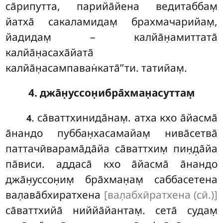
са̄рипутта, парийа̄йена ведитаббам̣
йатха̄ сакаламидам̣ брахмачарийам̣,
йадидам̣ – калйа̄н̣амиттата̄
калйа̄н̣асаха̄йата̄
калйа̄н̣асампаван̇ката̄’’ти. татийам̣.
4. джа̄н̣уссон̣ибра̄хман̣асуттам̣
. са̄ваттхинида̄нам̣. атха кхо а̄йасма̄
4
а̄нандо пуббан̣хасамайам̣ нива̄сетва̄
паттачӣварама̄да̄йа са̄ваттхим̣ пин̣д̣а̄йа
па̄виси. аддаса̄ кхо а̄йасма̄ а̄нандо
джа̄н̣уссон̣им̣ бра̄хман̣ам̣ саббасетена
вал̣ава̄бхиратхена
[вал̣абхӣратхена (сӣ.)]
са̄ваттхийа̄ ниййа̄йантам̣. сета̄ судам̣