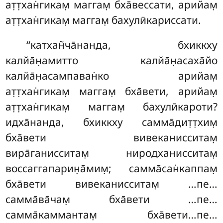
ат̣т̣хан̇гикам̣ маггам̣ бха̄вессати, арийам̣
ат̣т̣хан̇гикам̣ маггам̣ бахулӣкариссати.
‘‘катхан̃ча̄нанда, бхиккху
калйа̄н̣амитто калйа̄н̣асаха̄йо
калйа̄н̣асампаван̇ко арийам̣
ат̣т̣хан̇гикам̣ маггам̣ бха̄вети, арийам̣
ат̣т̣хан̇гикам̣ маггам̣ бахулӣкароти?
идха̄нанда, бхиккху самма̄дит̣т̣хим̣
бха̄вети вивеканисситам̣
вира̄ганисситам̣ ниродханисситам̣
воссаггапарин̣а̄мим̣; самма̄сан̇каппам̣
бха̄вети вивеканисситам̣
…пе…
самма̄ва̄чам̣ бха̄вети
…пе…
самма̄каммантам̣ бха̄вети…пе…