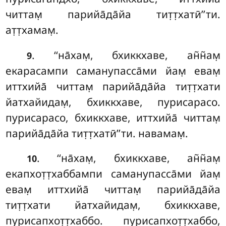
читтам̣ парийа̄да̄йа тит̣т̣хатӣ’’ти.
ат̣т̣хамам̣.
. ‘‘на̄хам̣, бхиккхаве, ан̃н̃ам̣
9
екарасампи саманупасса̄ми йам̣ евам̣
иттхийа̄ читтам̣ парийа̄да̄йа
тит̣т̣хати
йатхайидам̣, бхиккхаве, пурисарасо.
пурисарасо, бхиккхаве, иттхийа̄ читтам̣
парийа̄да̄йа тит̣т̣хатӣ’’ти. навамам̣.
. ‘‘на̄хам̣, бхиккхаве, ан̃н̃ам̣
10
екапхот̣т̣хаббампи саманупасса̄ми йам̣
евам̣
иттхийа̄ читтам̣ парийа̄да̄йа
тит̣т̣хати йатхайидам̣, бхиккхаве,
пурисапхот̣т̣хаббо. пурисапхот̣т̣хаббо,