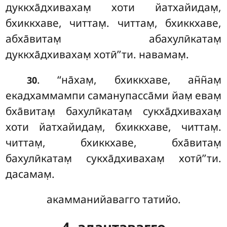
дуккха̄дхивахам̣ хоти йатхайидам̣,
бхиккхаве, читтам̣. читтам̣, бхиккхаве,
абха̄витам̣ абахулӣкатам̣
дуккха̄дхивахам̣ хотӣ’’ти. навамам̣.
. ‘‘на̄хам̣, бхиккхаве, ан̃н̃ам̣
30
екадхаммампи саманупасса̄ми йам̣ евам̣
бха̄витам̣ бахулӣкатам̣ сукха̄дхивахам̣
хоти йатхайидам̣, бхиккхаве, читтам̣.
читтам̣, бхиккхаве, бха̄витам̣
бахулӣкатам̣ сукха̄дхивахам̣ хотӣ’’ти.
дасамам̣.
акамманийавагго татийо.