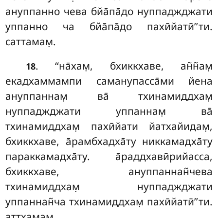
ануппанно чева бйа̄па̄до нуппаджджати
уппанно ча бйа̄па̄до пахӣйатӣ’’ти.
саттамам̣.
. ‘‘на̄хам̣, бхиккхаве, ан̃н̃ам̣
18
екадхаммампи саманупасса̄ми йена
ануппаннам̣ ва̄ тхинамиддхам̣
нуппаджджати уппаннам̣ ва̄
тхинамиддхам̣ пахӣйати йатхайидам̣,
бхиккхаве, а̄рамбхадха̄ту никкамадха̄ту
параккамадха̄ту. а̄раддхавӣрийасса,
бхиккхаве, ануппаннан̃чева
тхинамиддхам̣ нуппаджджати
уппаннан̃ча тхинамиддхам̣ пахӣйатӣ’’ти.
ат̣т̣хамам̣.