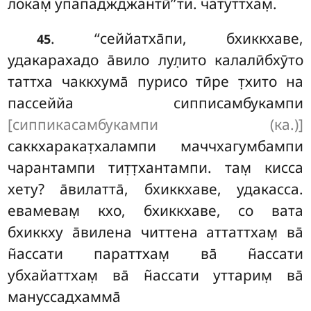
локам̣ упападжджантӣ’’ти. чатуттхам̣.
. ‘‘сеййатха̄пи
, бхиккхаве,
45
удакарахадо а̄вило лул̣ито калалӣбхӯто
таттха чаккхума̄ пурисо тӣре т̣хито на
пассеййа сипписамбукампи
[сиппикасамбукампи (ка.)]
саккхаракат̣халампи маччхагумбампи
чарантампи тит̣т̣хантампи. там̣ кисса
хету? а̄вилатта̄, бхиккхаве, удакасса.
евамевам̣ кхо, бхиккхаве, со вата
бхиккху а̄вилена читтена аттаттхам̣ ва̄
н̃ассати параттхам̣ ва̄ н̃ассати
убхайаттхам̣ ва̄ н̃ассати уттарим̣ ва̄
мануссадхамма̄