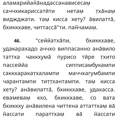
аламарийан̃а̄н̣адассанависесам̣
саччхикариссатӣти нетам̣ т̣ха̄нам̣
виджджати. там̣ кисса хету? а̄вилатта̄,
бхиккхаве, читтасса̄’’ти. пан̃чамам̣.
. ‘‘сеййатха̄пи, бхиккхаве,
46
удакарахадо аччхо виппасанно ана̄вило
таттха чаккхума̄ пурисо тӣре т̣хито
пассеййа сипписамбукампи
саккхаракат̣халампи маччхагумбампи
чарантампи тит̣т̣хантампи. там̣ кисса
хету? ана̄вилатта̄, бхиккхаве, удакасса.
евамевам̣ кхо, бхиккхаве, со вата
бхиккху ана̄вилена
читтена аттаттхам̣ ва̄
н̃ассати параттхам̣ ва̄ н̃ассати