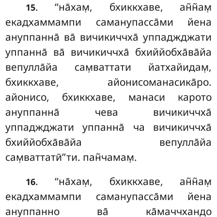
. ‘‘на̄хам̣
, бхиккхаве, ан̃н̃ам̣
15
екадхаммампи саманупасса̄ми йена
ануппанна̄ ва̄ вичикиччха̄ уппаджджати
уппанна̄ ва̄ вичикиччха̄ бхиййобха̄ва̄йа
вепулла̄йа сам̣ваттати йатхайидам̣,
бхиккхаве, айонисоманасика̄ро.
айонисо, бхиккхаве, манаси карото
ануппанна̄ чева вичикиччха̄
уппаджджати уппанна̄ ча вичикиччха̄
бхиййобха̄ва̄йа вепулла̄йа
сам̣ваттатӣ’’ти. пан̃чамам̣.
. ‘‘на̄хам̣, бхиккхаве, ан̃н̃ам̣
16
екадхаммампи саманупасса̄ми йена
ануппанно ва̄ ка̄маччхандо