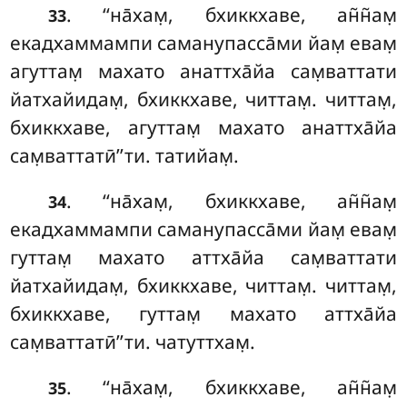
. ‘‘на̄хам̣, бхиккхаве, ан̃н̃ам̣
33
екадхаммампи саманупасса̄ми
йам̣ евам̣
агуттам̣ махато анаттха̄йа сам̣ваттати
йатхайидам̣, бхиккхаве, читтам̣. читтам̣,
бхиккхаве, агуттам̣ махато анаттха̄йа
сам̣ваттатӣ’’ти. татийам̣.
. ‘‘на̄хам̣, бхиккхаве, ан̃н̃ам̣
34
екадхаммампи саманупасса̄ми йам̣ евам̣
гуттам̣
махато аттха̄йа сам̣ваттати
йатхайидам̣, бхиккхаве, читтам̣. читтам̣,
бхиккхаве, гуттам̣ махато аттха̄йа
сам̣ваттатӣ’’ти. чатуттхам̣.
. ‘‘на̄хам̣, бхиккхаве, ан̃н̃ам̣
35