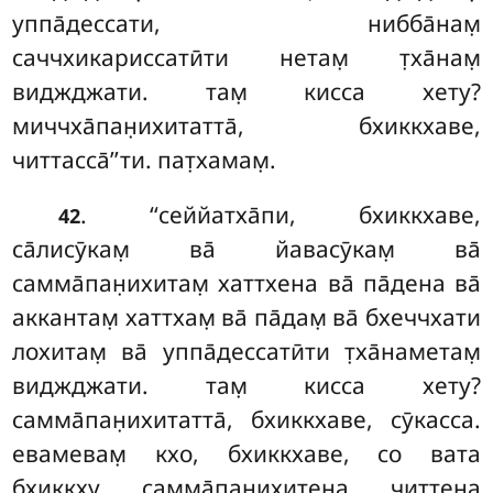
уппа̄дессати, нибба̄нам̣
саччхикариссатӣти нетам̣ т̣ха̄нам̣
виджджати. там̣ кисса хету?
миччха̄пан̣ихитатта̄, бхиккхаве,
читтасса̄’’ти. пат̣хамам̣.
. ‘‘сеййатха̄пи, бхиккхаве,
42
са̄лисӯкам̣ ва̄ йавасӯкам̣ ва̄
самма̄пан̣ихитам̣ хаттхена ва̄ па̄дена ва̄
аккантам̣ хаттхам̣ ва̄ па̄дам̣ ва̄ бхеччхати
лохитам̣ ва̄ уппа̄дессатӣти т̣ха̄наметам̣
виджджати. там̣ кисса хету?
самма̄пан̣ихитатта̄, бхиккхаве, сӯкасса.
евамевам̣ кхо, бхиккхаве, со вата
бхиккху самма̄пан̣ихитена читтена