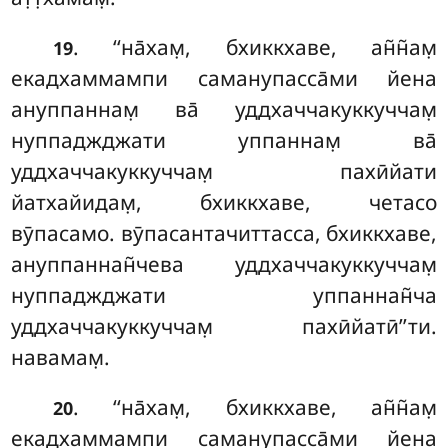
. ‘‘на̄хам̣, бхиккхаве, ан̃н̃ам̣
19
екадхаммампи саманупасса̄ми йена
ануппаннам̣ ва̄ уддхаччакуккуччам̣
нуппаджджати уппаннам̣ ва̄
уддхаччакуккуччам̣ пахӣйати
йатхайидам̣, бхиккхаве, четасо
вӯпасамо. вӯпасантачиттасса, бхиккхаве,
ануппаннан̃чева уддхаччакуккуччам̣
нуппаджджати уппаннан̃ча
уддхаччакуккуччам̣ пахӣйатӣ’’ти.
навамам̣.
. ‘‘на̄хам̣, бхиккхаве, ан̃н̃ам̣
20
екадхаммампи саманупасса̄ми
йена