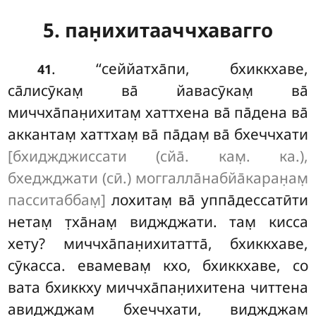
5. пан̣ихитааччхавагго
. ‘‘сеййатха̄пи
, бхиккхаве,
41
са̄лисӯкам̣ ва̄ йавасӯкам̣ ва̄
миччха̄пан̣ихитам̣ хаттхена ва̄ па̄дена ва̄
аккантам̣ хаттхам̣ ва̄ па̄дам̣ ва̄ бхеччхати
[бхиджджиссати (сйа̄. кам̣. ка.),
бхеджджати (сӣ.) моггалла̄набйа̄каран̣ам̣
пасситаббам̣]
лохитам̣ ва̄ уппа̄дессатӣти
нетам̣ т̣ха̄нам̣ виджджати. там̣ кисса
хету? миччха̄пан̣ихитатта̄, бхиккхаве,
сӯкасса. евамевам̣ кхо, бхиккхаве, со
вата бхиккху миччха̄пан̣ихитена читтена
авиджджам̣ бхеччхати, виджджам̣