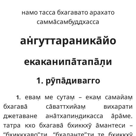
намо тасса бхагавато арахато
самма̄самбуддхасса
ан̇гуттараника̄йо
екаканипа̄тапа̄л̣и
1. рӯпа̄дивагго
. евам̣
ме сутам̣ – екам̣ самайам̣
1
бхагава̄ са̄ваттхийам̣ вихарати
джетаване ана̄тхапин̣д̣икасса а̄ра̄ме.
татра кхо бхагава̄ бхиккхӯ а̄мантеси –
‘‘бхиккхаво’’ти. ‘‘бхаданте’’ти те бхиккхӯ