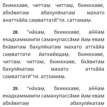
бхиккхаве, читтам̣. читтам̣, бхиккхаве,
абха̄витам̣ абахулӣкатам̣ махато
анаттха̄йа сам̣ваттатӣ’’ти. саттамам̣.
. ‘‘на̄хам̣
, бхиккхаве, ан̃н̃ам̣
28
екадхаммампи саманупасса̄ми йам̣ евам̣
бха̄витам̣ бахулӣкатам̣ махато аттха̄йа
сам̣ваттати йатхайидам̣, бхиккхаве,
читтам̣. читтам̣, бхиккхаве, бха̄витам̣
бахулӣкатам̣ махато аттха̄йа
сам̣ваттатӣ’’ти. ат̣т̣хамам̣.
. ‘‘на̄хам̣, бхиккхаве, ан̃н̃ам̣
29
екадхаммампи саманупасса̄ми йам̣ евам̣
абха̄витам̣ абахулӣкатам̣