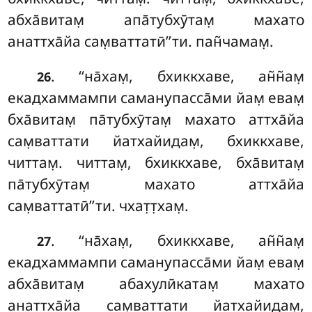
абха̄витам̣ апа̄тубхӯтам̣ махато
анаттха̄йа сам̣ваттатӣ’’ти. пан̃чамам̣.
. ‘‘на̄хам̣, бхиккхаве, ан̃н̃ам̣
26
екадхаммампи саманупасса̄ми
йам̣ евам̣
бха̄витам̣ па̄тубхӯтам̣ махато аттха̄йа
сам̣ваттати йатхайидам̣, бхиккхаве,
читтам̣. читтам̣, бхиккхаве, бха̄витам̣
па̄тубхӯтам̣ махато аттха̄йа
сам̣ваттатӣ’’ти. чхат̣т̣хам̣.
. ‘‘на̄хам̣, бхиккхаве, ан̃н̃ам̣
27
екадхаммампи саманупасса̄ми йам̣ евам̣
абха̄витам̣ абахулӣкатам̣
махато
анаттха̄йа сам̣ваттати йатхайидам̣,