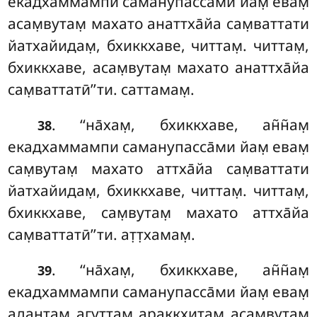
екадхаммампи саманупасса̄ми йам̣ евам̣
асам̣вутам̣ махато анаттха̄йа сам̣ваттати
йатхайидам̣, бхиккхаве, читтам̣. читтам̣,
бхиккхаве, асам̣вутам̣ махато анаттха̄йа
сам̣ваттатӣ’’ти. саттамам̣.
. ‘‘на̄хам̣, бхиккхаве, ан̃н̃ам̣
38
екадхаммампи саманупасса̄ми йам̣ евам̣
сам̣вутам̣ махато аттха̄йа сам̣ваттати
йатхайидам̣, бхиккхаве, читтам̣. читтам̣,
бхиккхаве, сам̣вутам̣ махато аттха̄йа
сам̣ваттатӣ’’ти. ат̣т̣хамам̣.
. ‘‘на̄хам̣
, бхиккхаве, ан̃н̃ам̣
39
екадхаммампи саманупасса̄ми йам̣ евам̣
адантам̣ агуттам̣ араккхитам̣ асам̣вутам̣