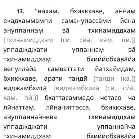
. ‘‘на̄хам̣, бхиккхаве, ан̃н̃ам̣
13
екадхаммампи саманупасса̄ми йена
ануппаннам̣ ва̄ тхинамиддхам̣
[тхӣнамиддхам̣ (сӣ. сйа̄. кам̣. пӣ.)]
уппаджджати уппаннам̣ ва̄
тхинамиддхам̣ бхиййобха̄ва̄йа
вепулла̄йа сам̣ваттати йатхайидам̣,
бхиккхаве, арати тандӣ
[танди (ка.)]
виджамбхита̄
[виджамбхика̄ (сӣ. сйа̄.
кам̣. пӣ.)]
бхаттасаммадо четасо ча
лӣнаттам̣. лӣначиттасса, бхиккхаве,
ануппаннан̃чева тхинамиддхам̣
уппаджджати уппаннан̃ча
тхинамиддхам̣ бхиййобха̄ва̄йа