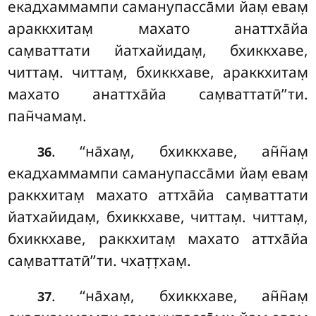
екадхаммампи саманупасса̄ми йам̣ евам̣
араккхитам̣ махато анаттха̄йа
сам̣ваттати йатхайидам̣, бхиккхаве,
читтам̣. читтам̣, бхиккхаве, араккхитам̣
махато анаттха̄йа сам̣ваттатӣ’’ти.
пан̃чамам̣.
. ‘‘на̄хам̣, бхиккхаве, ан̃н̃ам̣
36
екадхаммампи саманупасса̄ми йам̣ евам̣
раккхитам̣ махато аттха̄йа сам̣ваттати
йатхайидам̣, бхиккхаве, читтам̣. читтам̣,
бхиккхаве, раккхитам̣ махато аттха̄йа
сам̣ваттатӣ’’ти. чхат̣т̣хам̣.
. ‘‘на̄хам̣
, бхиккхаве, ан̃н̃ам̣
37