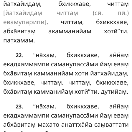
йатхайидам̣, бхиккхаве, читтам̣
[йатхайидам̣ читтам̣ (сӣ. пӣ.)
евамупарипи]
. читтам̣, бхиккхаве,
абха̄витам̣ акамманийам̣ хотӣ’’ти.
пат̣хамам̣.
. ‘‘на̄хам̣, бхиккхаве, ан̃н̃ам̣
22
екадхаммампи саманупасса̄ми йам̣ евам̣
бха̄витам̣ камманийам̣ хоти йатхайидам̣,
бхиккхаве, читтам̣. читтам̣, бхиккхаве,
бха̄витам̣ камманийам̣ хотӣ’’ти. дутийам̣.
. ‘‘на̄хам̣
, бхиккхаве, ан̃н̃ам̣
23
екадхаммампи саманупасса̄ми йам̣ евам̣
абха̄витам̣ махато анаттха̄йа сам̣ваттати