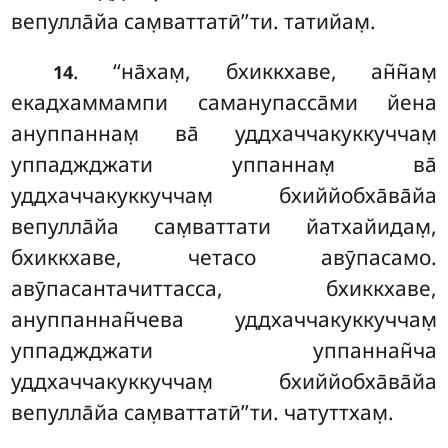
вепулла̄йа сам̣ваттатӣ’’ти. татийам̣.
. ‘‘на̄хам̣, бхиккхаве, ан̃н̃ам̣
14
екадхаммампи саманупасса̄ми йена
ануппаннам̣ ва̄ уддхаччакуккуччам̣
уппаджджати уппаннам̣ ва̄
уддхаччакуккуччам̣ бхиййобха̄ва̄йа
вепулла̄йа сам̣ваттати йатхайидам̣,
бхиккхаве, четасо авӯпасамо.
авӯпасантачиттасса, бхиккхаве,
ануппаннан̃чева уддхаччакуккуччам̣
уппаджджати уппаннан̃ча
уддхаччакуккуччам̣ бхиййобха̄ва̄йа
вепулла̄йа сам̣ваттатӣ’’ти. чатуттхам̣.