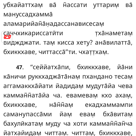
убхайаттхам̣ ва̄ н̃ассати уттарим̣ ва̄
мануссадхамма̄
аламарийан̃а̄н̣адассанависесам̣
саччхикариссатӣти т̣ха̄наметам̣
📜
виджджати. там̣ кисса хету? ана̄вилатта̄,
бхиккхаве, читтасса̄’’ти. чхат̣т̣хам̣.
. ‘‘сеййатха̄пи, бхиккхаве, йа̄ни
47
ка̄ничи руккхаджа̄та̄нам̣ пхандано тесам̣
аггамаккха̄йати йадидам̣ мудута̄йа чева
камман̃н̃ата̄йа ча. евамевам̣ кхо ахам̣,
бхиккхаве
, на̄н̃н̃ам̣ екадхаммампи
саманупасса̄ми йам̣ евам̣ бха̄витам̣
бахулӣкатам̣ муду ча хоти камман̃н̃ан̃ча
йатхайидам̣ читтам̣. читтам̣, бхиккхаве,