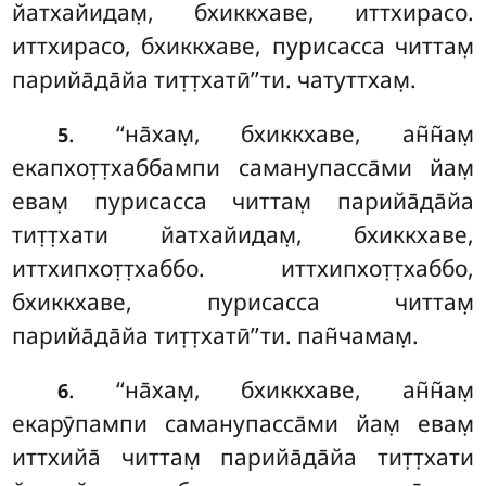
йатхайидам̣, бхиккхаве, иттхирасо.
иттхирасо, бхиккхаве, пурисасса читтам̣
парийа̄да̄йа тит̣т̣хатӣ’’ти. чатуттхам̣.
. ‘‘на̄хам̣
, бхиккхаве, ан̃н̃ам̣
5
екапхот̣т̣хаббампи саманупасса̄ми йам̣
евам̣ пурисасса читтам̣ парийа̄да̄йа
тит̣т̣хати йатхайидам̣, бхиккхаве,
иттхипхот̣т̣хаббо. иттхипхот̣т̣хаббо,
бхиккхаве, пурисасса читтам̣
парийа̄да̄йа тит̣т̣хатӣ’’ти. пан̃чамам̣.
. ‘‘на̄хам̣, бхиккхаве, ан̃н̃ам̣
6
екарӯпампи саманупасса̄ми йам̣ евам̣
иттхийа̄ читтам̣ парийа̄да̄йа тит̣т̣хати