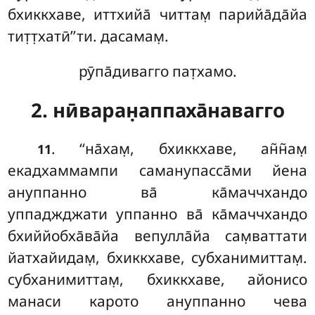
бхиккхаве, иттхийа̄ читтам̣ парийа̄да̄йа
тит̣т̣хатӣ’’ти. дасамам̣.
рӯпа̄дивагго пат̣хамо.
2. нӣваран̣аппаха̄навагго
. ‘‘на̄хам̣
, бхиккхаве, ан̃н̃ам̣
11
екадхаммампи саманупасса̄ми йена
ануппанно ва̄ ка̄маччхандо
уппаджджати уппанно ва̄ ка̄маччхандо
бхиййобха̄ва̄йа вепулла̄йа сам̣ваттати
йатхайидам̣, бхиккхаве, субханимиттам̣.
субханимиттам̣, бхиккхаве, айонисо
манаси карото ануппанно чева