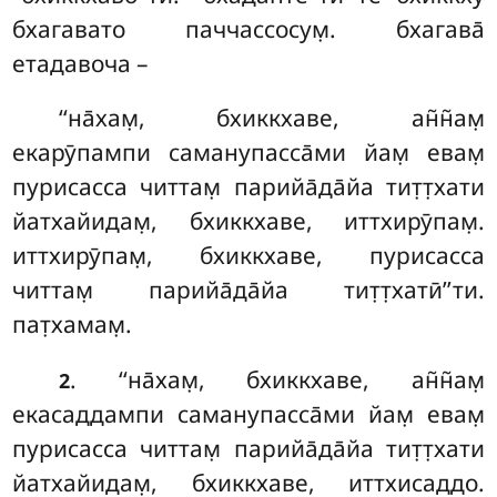
бхагавато паччассосум̣. бхагава̄
етадавоча –
‘‘на̄хам̣, бхиккхаве, ан̃н̃ам̣
екарӯпампи саманупасса̄ми йам̣ евам̣
пурисасса читтам̣ парийа̄да̄йа тит̣т̣хати
йатхайидам̣, бхиккхаве, иттхирӯпам̣.
иттхирӯпам̣, бхиккхаве, пурисасса
читтам̣ парийа̄да̄йа тит̣т̣хатӣ’’ти.
пат̣хамам̣.
. ‘‘на̄хам̣, бхиккхаве, ан̃н̃ам̣
2
екасаддампи саманупасса̄ми йам̣ евам̣
пурисасса читтам̣ парийа̄да̄йа
тит̣т̣хати
йатхайидам̣, бхиккхаве, иттхисаддо.