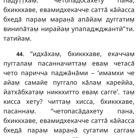
бхиккхаве, евамидхекачче сатта̄ ка̄йасса
бхеда̄ парам̣ маран̣а̄ апа̄йам̣ дуггатим̣
винипа̄там̣ нирайам̣ упападжджантӣ’’ти.
татийам̣.
. ‘‘идха̄хам̣, бхиккхаве, екаччам̣
44
пуггалам̣ пасанначиттам̣ евам̣ четаса̄
чето паричча паджа̄на̄ми – ‘имамхи че
айам̣
самайе пуггало ка̄лам̣ кареййа,
йатха̄бхатам̣ никкхитто евам̣ сагге’. там̣
кисса хету? читтам̣ хисса, бхиккхаве,
пасаннам̣. ‘‘четопаса̄дахету пана,
бхиккхаве, евамидхекачче сатта̄ ка̄йасса
бхеда̄ парам̣ маран̣а̄ сугатим̣ саггам̣