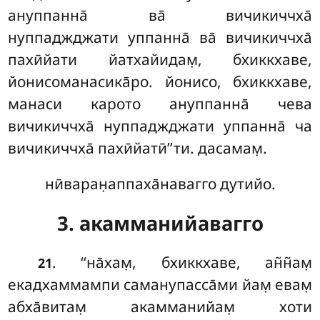
ануппанна̄ ва̄ вичикиччха̄
нуппаджджати уппанна̄ ва̄ вичикиччха̄
пахӣйати йатхайидам̣, бхиккхаве,
йонисоманасика̄ро
. йонисо, бхиккхаве,
манаси карото ануппанна̄ чева
вичикиччха̄ нуппаджджати уппанна̄ ча
вичикиччха̄ пахӣйатӣ’’ти. дасамам̣.
нӣваран̣аппаха̄навагго дутийо.
3. акамманийавагго
. ‘‘на̄хам̣
, бхиккхаве, ан̃н̃ам̣
21
екадхаммампи саманупасса̄ми йам̣ евам̣
абха̄витам̣
акамманийам̣ хоти