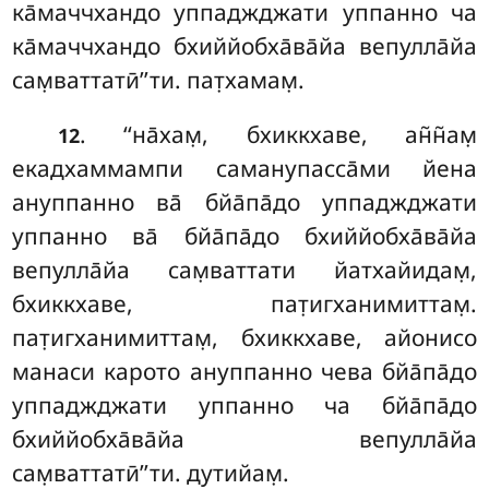
ка̄маччхандо уппаджджати уппанно ча
ка̄маччхандо бхиййобха̄ва̄йа вепулла̄йа
сам̣ваттатӣ’’ти. пат̣хамам̣.
. ‘‘на̄хам̣
, бхиккхаве, ан̃н̃ам̣
12
екадхаммампи саманупасса̄ми йена
ануппанно ва̄ бйа̄па̄до уппаджджати
уппанно ва̄ бйа̄па̄до бхиййобха̄ва̄йа
вепулла̄йа сам̣ваттати йатхайидам̣,
бхиккхаве, пат̣игханимиттам̣.
пат̣игханимиттам̣, бхиккхаве, айонисо
манаси карото ануппанно чева бйа̄па̄до
уппаджджати уппанно ча бйа̄па̄до
бхиййобха̄ва̄йа вепулла̄йа
сам̣ваттатӣ’’ти. дутийам̣.