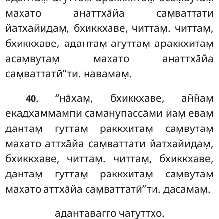
махато анаттха̄йа сам̣ваттати
йатхайидам̣, бхиккхаве, читтам̣. читтам̣,
бхиккхаве, адантам̣ агуттам̣ араккхитам̣
асам̣вутам̣ махато анаттха̄йа
сам̣ваттатӣ’’ти. навамам̣.
. ‘‘на̄хам̣, бхиккхаве, ан̃н̃ам̣
40
екадхаммампи саманупасса̄ми йам̣ евам̣
дантам̣ гуттам̣ раккхитам̣ сам̣вутам̣
махато аттха̄йа сам̣ваттати йатхайидам̣,
бхиккхаве, читтам̣
. читтам̣, бхиккхаве,
дантам̣ гуттам̣ раккхитам̣ сам̣вутам̣
махато аттха̄йа сам̣ваттатӣ’’ти. дасамам̣.
адантавагго чатуттхо.