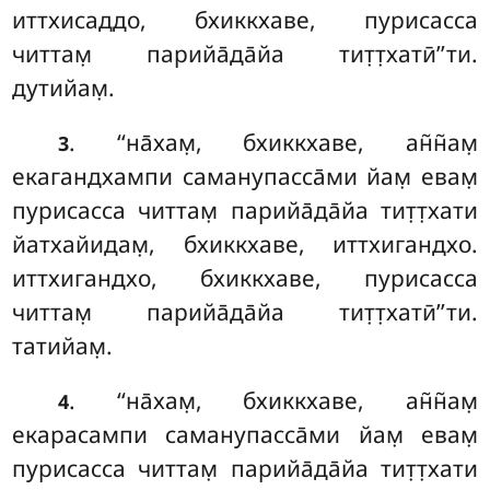
иттхисаддо, бхиккхаве, пурисасса
читтам̣ парийа̄да̄йа тит̣т̣хатӣ’’ти.
дутийам̣.
. ‘‘на̄хам̣, бхиккхаве, ан̃н̃ам̣
3
екагандхампи саманупасса̄ми йам̣ евам̣
пурисасса читтам̣ парийа̄да̄йа тит̣т̣хати
йатхайидам̣, бхиккхаве, иттхигандхо.
иттхигандхо, бхиккхаве, пурисасса
читтам̣ парийа̄да̄йа тит̣т̣хатӣ’’ти.
татийам̣.
. ‘‘на̄хам̣
, бхиккхаве, ан̃н̃ам̣
4
екарасампи саманупасса̄ми йам̣ евам̣
пурисасса читтам̣ парийа̄да̄йа тит̣т̣хати