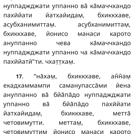
нуппаджджати уппанно ва̄ ка̄маччхандо
пахӣйати йатхайидам̣, бхиккхаве,
асубханимиттам̣. асубханимиттам̣,
бхиккхаве, йонисо манаси карото
ануппанно чева ка̄маччхандо
нуппаджджати уппанно ча ка̄маччхандо
пахӣйатӣ’’ти. чхат̣т̣хам̣.
. ‘‘на̄хам̣, бхиккхаве, ан̃н̃ам̣
17
екадхаммампи саманупасса̄ми йена
ануппанно ва̄ бйа̄па̄до нуппаджджати
уппанно ва̄ бйа̄па̄до пахӣйати
йатхайидам̣, бхиккхаве, метта̄
четовимутти. меттам̣, бхиккхаве,
четовимуттим̣ йонисо манаси карото