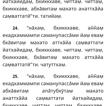
йатхайидам̣, бхиккхаве, читтам̣. читтам̣,
бхиккхаве, абха̄витам̣ махато анаттха̄йа
сам̣ваттатӣ’’ти. татийам̣.
. ‘‘на̄хам̣, бхиккхаве, ан̃н̃ам̣
24
екадхаммампи саманупасса̄ми йам̣ евам̣
бха̄витам̣ махато аттха̄йа сам̣ваттати
йатхайидам̣, бхиккхаве, читтам̣. читтам̣,
бхиккхаве, бха̄витам̣ махато аттха̄йа
сам̣ваттатӣ’’ти. чатуттхам̣.
. ‘‘на̄хам̣, бхиккхаве, ан̃н̃ам̣
25
екадхаммампи саманупасса̄ми йам̣ евам̣
абха̄витам̣ апа̄тубхӯтам̣ махато
анаттха̄йа сам̣ваттати йатхайидам̣,
бхиккхаве, читтам̣. читтам̣, бхиккхаве,