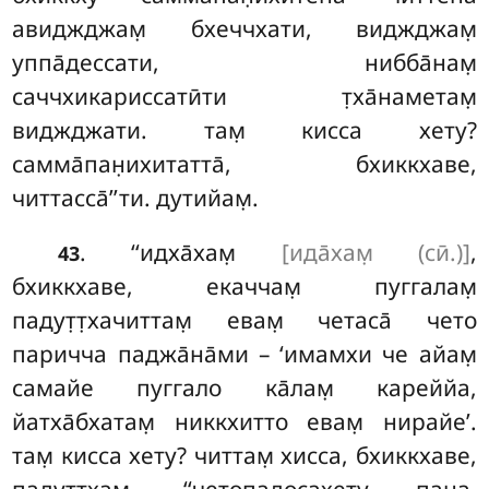
авиджджам̣ бхеччхати, виджджам̣
уппа̄дессати, нибба̄нам̣
саччхикариссатӣти т̣ха̄наметам̣
виджджати. там̣ кисса хету?
самма̄пан̣ихитатта̄, бхиккхаве,
читтасса̄’’ти. дутийам̣.
. ‘‘идха̄хам̣
[ида̄хам̣ (сӣ.)]
,
43
бхиккхаве, екаччам̣ пуггалам̣
падут̣т̣хачиттам̣ евам̣ четаса̄ чето
паричча паджа̄на̄ми – ‘имамхи че айам̣
самайе пуггало ка̄лам̣ кареййа,
йатха̄бхатам̣ никкхитто евам̣ нирайе’.
там̣ кисса хету? читтам̣ хисса
, бхиккхаве,
падут̣т̣хам̣. ‘‘четопадосахету пана,